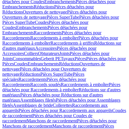
détachées pour Coudes
Embranchements
Pièces détachées pour
Embranchements
Réductions
Pièces détachées pour
Réductions
Ouvertures de nettoyage
Pièces détachées pour
Ouvertures de nettoyage
Pièces SuperTube
Pièces détachées pour
Pièces SuperTube
Coudes
Pièces détachées pour
Coudes
Embranchements
Pièces détachées pour
Embranchements
Raccordements
Pièces détachées pour
Raccordements
Raccordements à emboîter
Pièces détachées pour
Raccordements à emboîter
Raccordements à griffes
Réductions sur
d'autres matériaux
Accessoires
Pièces détachées pour
Accessoires
Colliers
Obturateurs
Joints
Pièces détachées pour
Joints
Consommables
Geberit PE
Tuyaux
Pièces
Pièces détachées pour
Pièces
Coudes
Embranchements
Réductions
Ouvertures de
nettoyage
Pièces détachées pour Ouvertures de
nettoyage
Réductions
Pièces SuperTube
Pièces
spéciales
Raccordements
Pièces détachées pour
Raccordements
Raccords soudés
Raccordements à emboîter
Pièces
détachées pour Raccordements à emboîter
Réductions sur d'autres
matériaux
Pièces détachées pour Réductions sur d'autres
matériaux
Assemblages filetés
Pièces détachées pour Assemblages
filetés
Assemblages de bride
Collerettes
Raccordements aux
appareils
Pièces détachées pour Raccordements aux appareils
Coudes
de raccordement
Pièces détachées pour Coudes de
raccordement
Manchons de raccordement
Pièces détachées pour
Manchons de raccordement
Manchons de raccordement
Pièces