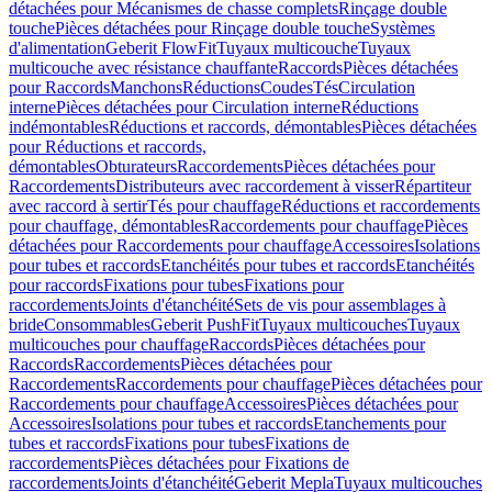
détachées pour Mécanismes de chasse complets
Rinçage double
touche
Pièces détachées pour Rinçage double touche
Systèmes
d'alimentation
Geberit FlowFit
Tuyaux multicouche
Tuyaux
multicouche avec résistance chauffante
Raccords
Pièces détachées
pour Raccords
Manchons
Réductions
Coudes
Tés
Circulation
interne
Pièces détachées pour Circulation interne
Réductions
indémontables
Réductions et raccords, démontables
Pièces détachées
pour Réductions et raccords,
démontables
Obturateurs
Raccordements
Pièces détachées pour
Raccordements
Distributeurs avec raccordement à visser
Répartiteur
avec raccord à sertir
Tés pour chauffage
Réductions et raccordements
pour chauffage, démontables
Raccordements pour chauffage
Pièces
détachées pour Raccordements pour chauffage
Accessoires
Isolations
pour tubes et raccords
Etanchéités pour tubes et raccords
Etanchéités
pour raccords
Fixations pour tubes
Fixations pour
raccordements
Joints d'étanchéité
Sets de vis pour assemblages à
bride
Consommables
Geberit PushFit
Tuyaux multicouches
Tuyaux
multicouches pour chauffage
Raccords
Pièces détachées pour
Raccords
Raccordements
Pièces détachées pour
Raccordements
Raccordements pour chauffage
Pièces détachées pour
Raccordements pour chauffage
Accessoires
Pièces détachées pour
Accessoires
Isolations pour tubes et raccords
Etanchements pour
tubes et raccords
Fixations pour tubes
Fixations de
raccordements
Pièces détachées pour Fixations de
raccordements
Joints d'étanchéité
Geberit Mepla
Tuyaux multicouches