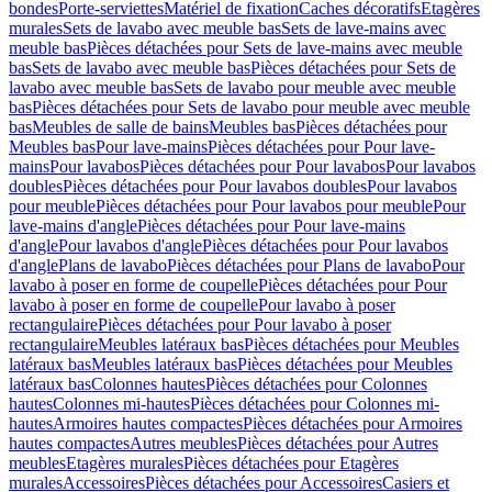
bondes
Porte-serviettes
Matériel de fixation
Caches décoratifs
Etagères
murales
Sets de lavabo avec meuble bas
Sets de lave-mains avec
meuble bas
Pièces détachées pour Sets de lave-mains avec meuble
bas
Sets de lavabo avec meuble bas
Pièces détachées pour Sets de
lavabo avec meuble bas
Sets de lavabo pour meuble avec meuble
bas
Pièces détachées pour Sets de lavabo pour meuble avec meuble
bas
Meubles de salle de bains
Meubles bas
Pièces détachées pour
Meubles bas
Pour lave-mains
Pièces détachées pour Pour lave-
mains
Pour lavabos
Pièces détachées pour Pour lavabos
Pour lavabos
doubles
Pièces détachées pour Pour lavabos doubles
Pour lavabos
pour meuble
Pièces détachées pour Pour lavabos pour meuble
Pour
lave-mains d'angle
Pièces détachées pour Pour lave-mains
d'angle
Pour lavabos d'angle
Pièces détachées pour Pour lavabos
d'angle
Plans de lavabo
Pièces détachées pour Plans de lavabo
Pour
lavabo à poser en forme de coupelle
Pièces détachées pour Pour
lavabo à poser en forme de coupelle
Pour lavabo à poser
rectangulaire
Pièces détachées pour Pour lavabo à poser
rectangulaire
Meubles latéraux bas
Pièces détachées pour Meubles
latéraux bas
Meubles latéraux bas
Pièces détachées pour Meubles
latéraux bas
Colonnes hautes
Pièces détachées pour Colonnes
hautes
Colonnes mi-hautes
Pièces détachées pour Colonnes mi-
hautes
Armoires hautes compactes
Pièces détachées pour Armoires
hautes compactes
Autres meubles
Pièces détachées pour Autres
meubles
Etagères murales
Pièces détachées pour Etagères
murales
Accessoires
Pièces détachées pour Accessoires
Casiers et