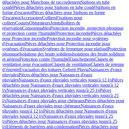
détachées pour Manchons de raccordement
Siphons en tube
coudé
Pièces détachées pour Siphons en tube coudé
Siphons en
forme d'escargot
Pièces détachées pour Siphons en forme
d'escargot
Accessoires
Colliers
Fixations pour
colliers
Coques
Obturateurs
Joints
Boîtiers de
réservation
Consommables
Protection incendie, protection phonique
et protection contre l'humidité
Protection incendie
Pièces détachées
pour Protection incendie
Protection incendie pour systèmes
d'évacuation
Pièces détachées pour Protection incendie pour
systèmes d'évacuation
Systèmes de fermeture pour plafond
Protection
phonique
Isolations des bruits solidiens
Isolations des bruits solidiens
et aériens
Protection contre l'humidité
Etanchements
Clapets de
ventilation pour évacuation
Clapets de ventilation
Clapets de retenue
d’énergie
Evacuation des toitures Geberit Pluvia
Naissances d'eaux
pluviales
Pièces détachées pour Naissances d'eaux
pluviales
Naissances d'eaux pluviales verticales jusqu'à 12 l/s
Pièces
détachées pour Naissances d'eaux pluviales verticales jusqu'à 12
l/s
Naissances d'eaux pluviales verticales jusqu'à 25 l/s
Pièces
détachées pour Naissances d'eaux pluviales verticales jusqu'à 25
l/s
Naissances d'eaux pluviales pour chéneaux
Pièces détachées pour
Naissances d'eaux pluviales pour chéneaux
Naissances d'eaux
pluviales jusqu'à 12 l/s
Pièces détachées pour Naissances d'eaux
pluviales jusqu'à 12 l/s
Naissances d'eaux pluviales jusqu'à 25
l/s
Pièces détachées pour Naissances d'eaux pluviales jusqu'à 25
l/s
Eléments de barrières anti-condensation
Pièces détachées pour