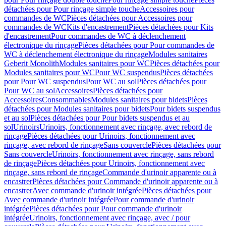
détachées pour Pour rinçage simple touche
Accessoires pour
commandes de WC
Pièces détachées pour Accessoires pour
commandes de WC
Kits d'encastrement
Pièces détachées pour Kits
d'encastrement
Pour commandes de WC à déclenchement
électronique du rinçage
Pièces détachées pour Pour commandes de
WC à déclenchement électronique du rinçage
Modules sanitaires
Geberit Monolith
Modules sanitaires pour WC
Pièces détachées pour
Modules sanitaires pour WC
Pour WC suspendus
Pièces détachées
pour Pour WC suspendus
Pour WC au sol
Pièces détachées pour
Pour WC au sol
Accessoires
Pièces détachées pour
Accessoires
Consommables
Modules sanitaires pour bidets
Pièces
détachées pour Modules sanitaires pour bidets
Pour bidets suspendus
et au sol
Pièces détachées pour Pour bidets suspendus et au
sol
Urinoirs
Urinoirs, fonctionnement avec rinçage, avec rebord de
rinçage
Pièces détachées pour Urinoirs, fonctionnement avec
rinçage, avec rebord de rinçage
Sans couvercle
Pièces détachées pour
Sans couvercle
Urinoirs, fonctionnement avec rinçage, sans rebord
de rinçage
Pièces détachées pour Urinoirs, fonctionnement avec
rinçage, sans rebord de rinçage
Commande d'urinoir apparente ou à
encastrer
Pièces détachées pour Commande d'urinoir apparente ou à
encastrer
Avec commande d'urinoir intégrée
Pièces détachées pour
Avec commande d'urinoir intégrée
Pour commande d'urinoir
intégrée
Pièces détachées pour Pour commande d'urinoir
intégrée
Urinoirs, fonctionnement avec rinçage, avec / pour