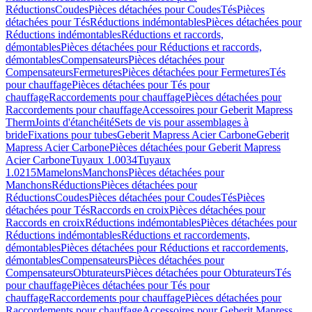
Réductions
Coudes
Pièces détachées pour Coudes
Tés
Pièces
détachées pour Tés
Réductions indémontables
Pièces détachées pour
Réductions indémontables
Réductions et raccords,
démontables
Pièces détachées pour Réductions et raccords,
démontables
Compensateurs
Pièces détachées pour
Compensateurs
Fermetures
Pièces détachées pour Fermetures
Tés
pour chauffage
Pièces détachées pour Tés pour
chauffage
Raccordements pour chauffage
Pièces détachées pour
Raccordements pour chauffage
Accessoires pour Geberit Mapress
Therm
Joints d'étanchéité
Sets de vis pour assemblages à
bride
Fixations pour tubes
Geberit Mapress Acier Carbone
Geberit
Mapress Acier Carbone
Pièces détachées pour Geberit Mapress
Acier Carbone
Tuyaux 1.0034
Tuyaux
1.0215
Mamelons
Manchons
Pièces détachées pour
Manchons
Réductions
Pièces détachées pour
Réductions
Coudes
Pièces détachées pour Coudes
Tés
Pièces
détachées pour Tés
Raccords en croix
Pièces détachées pour
Raccords en croix
Réductions indémontables
Pièces détachées pour
Réductions indémontables
Réductions et raccordements,
démontables
Pièces détachées pour Réductions et raccordements,
démontables
Compensateurs
Pièces détachées pour
Compensateurs
Obturateurs
Pièces détachées pour Obturateurs
Tés
pour chauffage
Pièces détachées pour Tés pour
chauffage
Raccordements pour chauffage
Pièces détachées pour
Raccordements pour chauffage
Accessoires pour Geberit Mapress