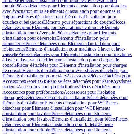
urinoirs
Eléments d'installation pour douches avec évacuation
murale
Pièces détachées pour Eléments d'installation pour douches
avec évacuation murale
Eléments d'installation pour douches et
baignoires
Pièces détachées pour Eléments d'installation pour
douches et baignoires
Eléments pour séparations de douche
Pièces
détachées pour Eléments pour séparations de douche
Eléments
d'installation pour déversoirs
Pièces détachées pour Eléments
d'installation pour déversoirs
Eléments d'installation pour
robinetteries
Pièces détachées pour Eléments d'installation pour
robinetteries
Eléments d'installation pour machines à laver et lave-
vaisselle
Pièces détachées pour Eléments d'installation pour machines
à laver et lave-vaisselle
Eléments d'installation pour charges de
console
Pièces détachées pour Eléments d'installation pour charges
de console
Eléments d'installation pour éviers
Pièces détachées pour
Eléments d'installation pour éviers
Accessoires
Pièces détachées pour
Accessoires
Geberit GIS
Parois
Pièces détachées pour Parois
Systèmes
porteurs
Accessoires pour préfabrications
Pièces détachées pour
Accessoires pour préfabrications
Accessoires pour l'isolation
phonique
Revêtements
Eléments d'installation
Pièces détachées pour
Eléments d'installation
Eléments d'installation pour WC
Pièces
détachées pour Eléments d'installation pour WC
Eléments
d'installation pour lavabos
Pièces détachées pour Eléments
d'installation pour lavabos
Eléments d'installation pour bidets
Pièces
détachées pour Eléments d'installation pour bidets
Eléments
d'installation pour urinoirs
Pièces détachées pour Eléments