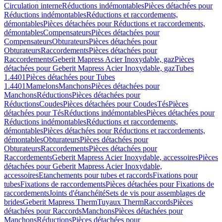
Circulation interne
Réductions indémontables
Pièces détachées pour
Réductions indémontables
Réductions et raccordements,
démontables
Pièces détachées pour Réductions et raccordements,
démontables
Compensateurs
Pièces détachées pour
Compensateurs
Obturateurs
Pièces détachées pour
Obturateurs
Raccordements
Pièces détachées pour
Raccordements
Geberit Mapress Acier Inoxydable, gaz
Pièces
détachées pour Geberit Mapress Acier Inoxydable, gaz
Tubes
1.4401
Pièces détachées pour Tubes
1.4401
Mamelons
Manchons
Pièces détachées pour
Manchons
Réductions
Pièces détachées pour
Réductions
Coudes
Pièces détachées pour Coudes
Tés
Pièces
détachées pour Tés
Réductions indémontables
Pièces détachées pour
Réductions indémontables
Réductions et raccordements,
démontables
Pièces détachées pour Réductions et raccordements,
démontables
Obturateurs
Pièces détachées pour
Obturateurs
Raccordements
Pièces détachées pour
Raccordements
Geberit Mapress Acier Inoxydable, accessoires
Pièces
détachées pour Geberit Mapress Acier Inoxydable,
accessoires
Etanchements pour tubes et raccords
Fixations pour
tubes
Fixations de raccordements
Pièces détachées pour Fixations de
raccordements
Joints d'étanchéité
Sets de vis pour assemblages de
brides
Geberit Mapress Therm
Tuyaux Therm
Raccords
Pièces
détachées pour Raccords
Manchons
Pièces détachées pour
Manchons
Réductions
Pièces détachées pour