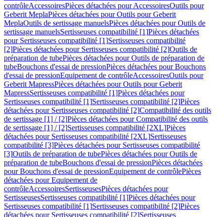
contrôle
Accessoires
Pièces détachées pour Accessoires
Outils pour
Geberit Mepla
Pièces détachées pour Outils pour Geberit
Mepla
Outils de sertissage manuels
Pièces détachées pour Outils de
sertissage manuels
Sertisseuses compatibilité [1]
Pièces détachées
pour Sertisseuses compatibilité [1]
Sertisseuses compatibilité
[2]
Pièces détachées pour Sertisseuses compatibilité [2]
Outils de
préparation de tube
Pièces détachées pour Outils de préparation de
tube
Bouchons d'essai de pression
Pièces détachées pour Bouchons
d'essai de pression
Equipement de contrôle
Accessoires
Outils pour
Geberit Mapress
Pièces détachées pour Outils pour Geberit
Mapress
Sertisseuses compatibilité [1]
Pièces détachées pour
Sertisseuses compatibilité [1]
Sertisseuses compatibilité [2]
Pièces
détachées pour Sertisseuses compatibilité [2]
Compatibilité des outils
de sertissage [1] / [2]
Pièces détachées pour Compatibilité des outils
de sertissage [1] / [2]
Sertisseuses compatibilité [2XL]
Pièces
détachées pour Sertisseuses compatibilité [2XL]
Sertisseuses
compatibilité [3]
Pièces détachées pour Sertisseuses compatibilité
[3]
Outils de préparation de tube
Pièces détachées pour Outils de
préparation de tube
Bouchons d'essai de pression
Pièces détachées
pour Bouchons d'essai de pression
Equipement de contrôle
Pièces
détachées pour Equipement de
contrôle
Accessoires
Sertisseuses
Pièces détachées pour
Sertisseuses
Sertisseuses compatibilité [1]
Pièces détachées pour
Sertisseuses compatibilité [1]
Sertisseuses compatibilité [2]
Pièces
détachées pour Sertisseuses compatibilité [2]
Sertisseuses