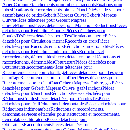
Acier Carbone
Etanchements pour tubes et raccords
Fixations pour
tubes
Fixations de raccordements
Joints d'étanchéité
Sets de vis pour
assemblages de brides
Geberit Mapress Cuivre
Geberit Mapress
Cuivre
Pièces détachées pour Geberit Mapress
Cuivre
Manchons
Pièces détachées pour Manchons
Réductions
Pièces
détachées pour Réductions
Coudes
Pièces détachées pour
Coudes
Tés
Pièces détachées pour Tés
Circulation interne
Pièces
détachées pour Circulation interne
Raccords en croix
Pièces
détachées pour Raccords en croix
Réductions indémontables
Pièces
détachées pour Réductions indémontables
Réductions et
raccordements, démontables
Pièces détachées pour Réductions et
raccordements, démontables
Obturateurs
Pièces détachées pour
Obturateurs
Raccordements
Pièces détachées pour
Raccordements
Tés pour chauffage
Pièces détachées pour Tés pour
chauffage
Raccordements pour chauffage
Pièces détachées pour
Raccordements pour chauffage
Geberit Mapress Cuivre, gaz
Pièces
détachées pour Geberit Mapress Cuivre, gaz
Manchons
Pièces
détachées pour Manchons
Réductions
Pièces détachées pour
Réductions
Coudes
Pièces détachées pour Coudes
Tés
Pièces
détachées pour Tés
Réductions indémontables
Pièces détachées pour
Réductions indémontables
Réductions et raccordements,
démontables
Pièces détachées pour Réductions et raccordements,
démontables
Obturateurs
Pièces détachées pour
Obturateurs
Raccordements
Pièces détachées pour
Raccordements
Accessoires pour Geberit Mapress Cuivre
Pièces