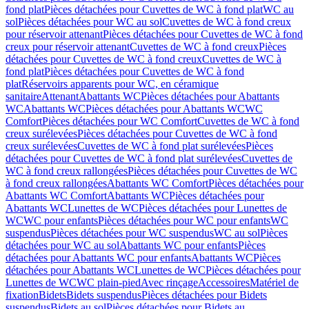
fond plat
Pièces détachées pour Cuvettes de WC à fond plat
WC au
sol
Pièces détachées pour WC au sol
Cuvettes de WC à fond creux
pour réservoir attenant
Pièces détachées pour Cuvettes de WC à fond
creux pour réservoir attenant
Cuvettes de WC à fond creux
Pièces
détachées pour Cuvettes de WC à fond creux
Cuvettes de WC à
fond plat
Pièces détachées pour Cuvettes de WC à fond
plat
Réservoirs apparents pour WC, en céramique
sanitaire
Attenant
Abattants WC
Pièces détachées pour Abattants
WC
Abattants WC
Pièces détachées pour Abattants WC
WC
Comfort
Pièces détachées pour WC Comfort
Cuvettes de WC à fond
creux surélevées
Pièces détachées pour Cuvettes de WC à fond
creux surélevées
Cuvettes de WC à fond plat surélevées
Pièces
détachées pour Cuvettes de WC à fond plat surélevées
Cuvettes de
WC à fond creux rallongées
Pièces détachées pour Cuvettes de WC
à fond creux rallongées
Abattants WC Comfort
Pièces détachées pour
Abattants WC Comfort
Abattants WC
Pièces détachées pour
Abattants WC
Lunettes de WC
Pièces détachées pour Lunettes de
WC
WC pour enfants
Pièces détachées pour WC pour enfants
WC
suspendus
Pièces détachées pour WC suspendus
WC au sol
Pièces
détachées pour WC au sol
Abattants WC pour enfants
Pièces
détachées pour Abattants WC pour enfants
Abattants WC
Pièces
détachées pour Abattants WC
Lunettes de WC
Pièces détachées pour
Lunettes de WC
WC plain-pied
Avec rinçage
Accessoires
Matériel de
fixation
Bidets
Bidets suspendus
Pièces détachées pour Bidets
suspendus
Bidets au sol
Pièces détachées pour Bidets au