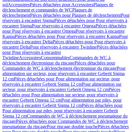
sol
Accessoires
Pièces détachées pour Accessoires
Plaques de
déclenchement et commandes de WC
Plaques de
déclenchement
Pièces détachées pour Plaques de déclenchement
Pour
réservoirs à encastrer Sigma
Pièces détachées pour Pour réservoirs à
encastrer Sigma
Pour réservoirs à encastrer Omega
Pièces détachées
pour Pour réservoirs à encastrer Omega
Pour réservoirs à encastrer
Kappa
Pièces détachées pour Pour réservoirs à encastrer Kappa
Pour
réservoirs à encastrer Delta
Pièces détachées pour Pour réservoirs à
encastrer Delta
Pour réservoirs à encastrer Twinline
Pièces détachées
pour Pour réservoirs à encastrer
Twinline
Accessoires
Consommables
Commandes de WC à
déclenchement électronique du rinçage
Pièces détachées pour
Commandes de WC à déclenchement électronique du rinçage
Pour
alimentation sur secteur, pour réservoirs à encastrer Geberit Sigma
12 cm
Pièces détachées pour Pour alimentation sur secteur, pour
réservoirs à encastrer Geberit Sigma 12 cm
Pour alimentation sur
secteur, pour réservoirs à encastrer Geberit Omega 12 cm
Pièces
détachées pour Pour alimentation sur secteur, pour réservoirs à
encastrer Geberit Omega 12 cm
Pour alimentation par piles, pour
réservoirs à encastrer Geberit Sigma 12 cm
Pièces détachées pour
Pour alimentation par piles, pour réservoirs à encastrer Geberit
Sigma 12 cm
Commandes de WC à déclenchement pneumatique du
rinçage
Pièces détachées pour Commandes de WC à déclenchement
pneumatique du rinçage
Pour rinçage double touche
Pièces détachées
pour Pour rinçage double touche
Pour rinçage simple touche
Pièces