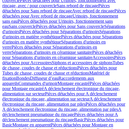
couvercle
Pièces détachées pour Urinoirs, fonctionnement avec
rinçage, avec / pour couvercle
Sans rebord de rinçage
Pièces
détachées pour Sans rebord de rinçage
Avec rebord de rinçage
Pièces
détachées pour Avec rebord de rinçage
Urinoirs, fonctionnement
sans eau
Pièces détachées pour Urinoirs, fonctionnement sans
eau
Sans couvercle
Pièces détachées pour Sans couvercle
Séparations
d'urinoirs
Pièces détachées pour Séparations d'urinoirs
Séparations
d'urinoirs en matière synthétique
Pièces détachées pour Séparations
d'urinoirs en matière synthétique
Séparations d'urinoirs en
verre
Pièces détachées pour Séparations d'urinoirs en
verre
Séparations d'urinoirs en céramique sanitaire
Pièces détachées
pour Séparations d'urinoirs en céramique sanitaire
Accessoires
Pièces
détachées pour Accessoires
Siphons et accessoires de siphons
Tubes
de chasse, coudes de chasse et réductions
Pièces détachées pour
Tubes de chasse, coudes de chasse et réductions
Matériel de
fixation
Bondes
Diffuseur d’eau
Raccordements aux
appareils
Commandes d'urinoir
Montage encastré
Pièces détachées
pour Montage encastré
A déclenchement électronique du rinçage,
alimentation sur secteur
Pièces détachées pour A déclenchement
électronique du rinçage, alimentation sur secteur
A déclenchement
électronique du rinçage, alimentation par piles
Pièces détachées pour
A déclenchement électronique du rinçage, alimentation par piles
A
déclenchement pneumatique du rinçage
Pièces détachées pour A
déclenchement pneumatique du rinçage
Basic
Pièces détachées pour
Basic
Montage en apparent
Pièces détachées pour Montage en