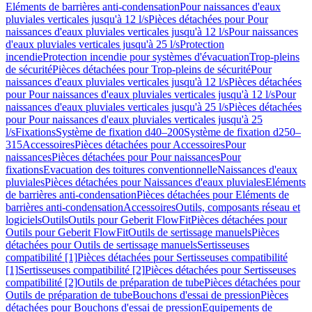
Eléments de barrières anti-condensation
Pour naissances d'eaux
pluviales verticales jusqu'à 12 l/s
Pièces détachées pour Pour
naissances d'eaux pluviales verticales jusqu'à 12 l/s
Pour naissances
d'eaux pluviales verticales jusqu'à 25 l/s
Protection
incendie
Protection incendie pour systèmes d'évacuation
Trop-pleins
de sécurité
Pièces détachées pour Trop-pleins de sécurité
Pour
naissances d'eaux pluviales verticales jusqu'à 12 l/s
Pièces détachées
pour Pour naissances d'eaux pluviales verticales jusqu'à 12 l/s
Pour
naissances d'eaux pluviales verticales jusqu'à 25 l/s
Pièces détachées
pour Pour naissances d'eaux pluviales verticales jusqu'à 25
l/s
Fixations
Système de fixation d40–200
Système de fixation d250–
315
Accessoires
Pièces détachées pour Accessoires
Pour
naissances
Pièces détachées pour Pour naissances
Pour
fixations
Evacuation des toitures conventionnelle
Naissances d'eaux
pluviales
Pièces détachées pour Naissances d'eaux pluviales
Eléments
de barrières anti-condensation
Pièces détachées pour Eléments de
barrières anti-condensation
Accessoires
Outils, composants réseau et
logiciels
Outils
Outils pour Geberit FlowFit
Pièces détachées pour
Outils pour Geberit FlowFit
Outils de sertissage manuels
Pièces
détachées pour Outils de sertissage manuels
Sertisseuses
compatibilité [1]
Pièces détachées pour Sertisseuses compatibilité
[1]
Sertisseuses compatibilité [2]
Pièces détachées pour Sertisseuses
compatibilité [2]
Outils de préparation de tube
Pièces détachées pour
Outils de préparation de tube
Bouchons d'essai de pression
Pièces
détachées pour Bouchons d'essai de pression
Equipements de