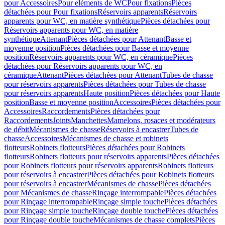
pour Accessoires
Pour eléments de WC
Pour fixations
Pièces
détachées pour Pour fixations
Réservoirs apparents
Réservoirs
apparents pour WC, en matière synthétique
Pièces détachées pour
Réservoirs apparents pour WC, en matière
synthétique
Attenant
Pièces détachées pour Attenant
Basse et
moyenne position
Pièces détachées pour Basse et moyenne
position
Réservoirs apparents pour WC, en céramique
Pièces
détachées pour Réservoirs apparents pour WC, en
céramique
Attenant
Pièces détachées pour Attenant
Tubes de chasse
pour réservoirs apparents
Pièces détachées pour Tubes de chasse
pour réservoirs apparents
Haute position
Pièces détachées pour Haute
position
Basse et moyenne position
Accessoires
Pièces détachées pour
Accessoires
Raccordements
Pièces détachées pour
Raccordements
Joints
Manchettes
Mamelons, rosaces et modérateurs
de débit
Mécanismes de chasse
Réservoirs à encastrer
Tubes de
chasse
Accessoires
Mécanismes de chasse et robinets
flotteurs
Robinets flotteurs
Pièces détachées pour Robinets
flotteurs
Robinets flotteurs pour réservoirs apparents
Pièces détachées
pour Robinets flotteurs pour réservoirs apparents
Robinets flotteurs
pour réservoirs à encastrer
Pièces détachées pour Robinets flotteurs
pour réservoirs à encastrer
Mécanismes de chasse
Pièces détachées
pour Mécanismes de chasse
Rinçage interrompable
Pièces détachées
pour Rinçage interrompable
Rinçage simple touche
Pièces détachées
pour Rinçage simple touche
Rinçage double touche
Pièces détachées
pour Rinçage double touche
Mécanismes de chasse complets
Pièces