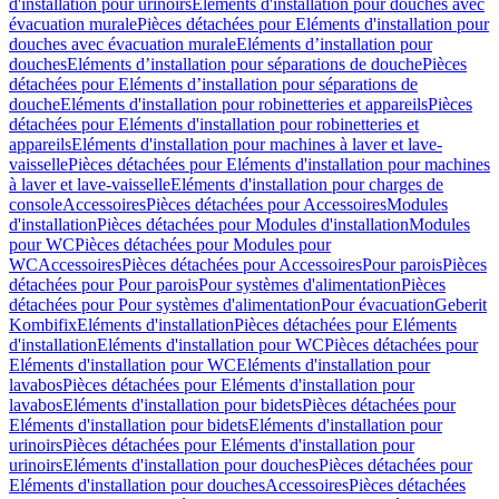
d'installation pour urinoirs
Eléments d'installation pour douches avec
évacuation murale
Pièces détachées pour Eléments d'installation pour
douches avec évacuation murale
Eléments d’installation pour
douches
Eléments d’installation pour séparations de douche
Pièces
détachées pour Eléments d’installation pour séparations de
douche
Eléments d'installation pour robinetteries et appareils
Pièces
détachées pour Eléments d'installation pour robinetteries et
appareils
Eléments d'installation pour machines à laver et lave-
vaisselle
Pièces détachées pour Eléments d'installation pour machines
à laver et lave-vaisselle
Eléments d'installation pour charges de
console
Accessoires
Pièces détachées pour Accessoires
Modules
d'installation
Pièces détachées pour Modules d'installation
Modules
pour WC
Pièces détachées pour Modules pour
WC
Accessoires
Pièces détachées pour Accessoires
Pour parois
Pièces
détachées pour Pour parois
Pour systèmes d'alimentation
Pièces
détachées pour Pour systèmes d'alimentation
Pour évacuation
Geberit
Kombifix
Eléments d'installation
Pièces détachées pour Eléments
d'installation
Eléments d'installation pour WC
Pièces détachées pour
Eléments d'installation pour WC
Eléments d'installation pour
lavabos
Pièces détachées pour Eléments d'installation pour
lavabos
Eléments d'installation pour bidets
Pièces détachées pour
Eléments d'installation pour bidets
Eléments d'installation pour
urinoirs
Pièces détachées pour Eléments d'installation pour
urinoirs
Eléments d'installation pour douches
Pièces détachées pour
Eléments d'installation pour douches
Accessoires
Pièces détachées