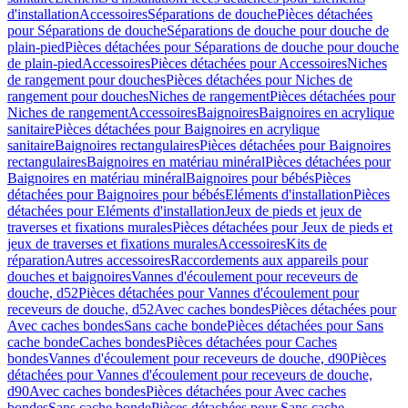
d'installation
Accessoires
Séparations de douche
Pièces détachées
pour Séparations de douche
Séparations de douche pour douche de
plain-pied
Pièces détachées pour Séparations de douche pour douche
de plain-pied
Accessoires
Pièces détachées pour Accessoires
Niches
de rangement pour douches
Pièces détachées pour Niches de
rangement pour douches
Niches de rangement
Pièces détachées pour
Niches de rangement
Accessoires
Baignoires
Baignoires en acrylique
sanitaire
Pièces détachées pour Baignoires en acrylique
sanitaire
Baignoires rectangulaires
Pièces détachées pour Baignoires
rectangulaires
Baignoires en matériau minéral
Pièces détachées pour
Baignoires en matériau minéral
Baignoires pour bébés
Pièces
détachées pour Baignoires pour bébés
Eléments d'installation
Pièces
détachées pour Eléments d'installation
Jeux de pieds et jeux de
traverses et fixations murales
Pièces détachées pour Jeux de pieds et
jeux de traverses et fixations murales
Accessoires
Kits de
réparation
Autres accessoires
Raccordements aux appareils pour
douches et baignoires
Vannes d'écoulement pour receveurs de
douche, d52
Pièces détachées pour Vannes d'écoulement pour
receveurs de douche, d52
Avec caches bondes
Pièces détachées pour
Avec caches bondes
Sans cache bonde
Pièces détachées pour Sans
cache bonde
Caches bondes
Pièces détachées pour Caches
bondes
Vannes d'écoulement pour receveurs de douche, d90
Pièces
détachées pour Vannes d'écoulement pour receveurs de douche,
d90
Avec caches bondes
Pièces détachées pour Avec caches
bondes
Sans cache bonde
Pièces détachées pour Sans cache