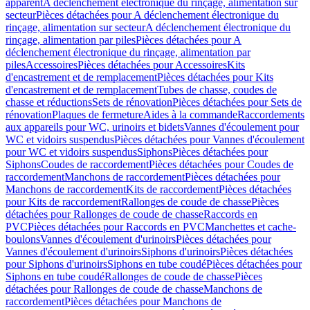
apparent
A déclenchement électronique du rinçage, alimentation sur
secteur
Pièces détachées pour A déclenchement électronique du
rinçage, alimentation sur secteur
A déclenchement électronique du
rinçage, alimentation par piles
Pièces détachées pour A
déclenchement électronique du rinçage, alimentation par
piles
Accessoires
Pièces détachées pour Accessoires
Kits
d'encastrement et de remplacement
Pièces détachées pour Kits
d'encastrement et de remplacement
Tubes de chasse, coudes de
chasse et réductions
Sets de rénovation
Pièces détachées pour Sets de
rénovation
Plaques de fermeture
Aides à la commande
Raccordements
aux appareils pour WC, urinoirs et bidets
Vannes d'écoulement pour
WC et vidoirs suspendus
Pièces détachées pour Vannes d'écoulement
pour WC et vidoirs suspendus
Siphons
Pièces détachées pour
Siphons
Coudes de raccordement
Pièces détachées pour Coudes de
raccordement
Manchons de raccordement
Pièces détachées pour
Manchons de raccordement
Kits de raccordement
Pièces détachées
pour Kits de raccordement
Rallonges de coude de chasse
Pièces
détachées pour Rallonges de coude de chasse
Raccords en
PVC
Pièces détachées pour Raccords en PVC
Manchettes et cache-
boulons
Vannes d'écoulement d'urinoirs
Pièces détachées pour
Vannes d'écoulement d'urinoirs
Siphons d'urinoirs
Pièces détachées
pour Siphons d'urinoirs
Siphons en tube coudé
Pièces détachées pour
Siphons en tube coudé
Rallonges de coude de chasse
Pièces
détachées pour Rallonges de coude de chasse
Manchons de
raccordement
Pièces détachées pour Manchons de