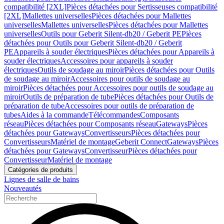
compatibilité [2XL]
Pièces détachées pour Sertisseuses compatibilité
[2XL]
Mallettes universelles
Pièces détachées pour Mallettes
universelles
Mallettes universelles
Pièces détachées pour Mallettes
universelles
Outils pour Geberit Silent-db20 / Geberit PE
Pièces
détachées pour Outils pour Geberit Silent-db20 / Geberit
PE
Appareils à souder électriques
Pièces détachées pour Appareils à
souder électriques
Accessoires pour appareils à souder
électriques
Outils de soudage au miroir
Pièces détachées pour Outils
de soudage au miroir
Accessoires pour outils de soudage au
miroir
Pièces détachées pour Accessoires pour outils de soudage au
miroir
Outils de préparation de tube
Pièces détachées pour Outils de
préparation de tube
Accessoires pour outils de préparation de
tubes
Aides à la commande
Télécommandes
Composants
réseau
Pièces détachées pour Composants réseau
Gateways
Pièces
détachées pour Gateways
Convertisseurs
Pièces détachées pour
Convertisseurs
Matériel de montage
Geberit Connect
Gateways
Pièces
détachées pour Gateways
Convertisseur
Pièces détachées pour
Convertisseur
Matériel de montage
Catégories de produits
Lignes de salle de bains
Nouveautés