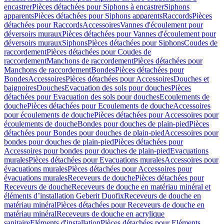
encastrer
Pièces détachées pour Siphons à encastrer
Siphons
apparents
Pièces détachées pour Siphons apparents
Raccords
Pièces
détachées pour Raccords
Accessoires
Vannes d'écoulement pour
déversoirs muraux
Pièces détachées pour Vannes d'écoulement pour
déversoirs muraux
Siphons
Pièces détachées pour Siphons
Coudes de
raccordement
Pièces détachées pour Coudes de
raccordement
Manchons de raccordement
Pièces détachées pour
Manchons de raccordement
Bondes
Pièces détachées pour
Bondes
Accessoires
Pièces détachées pour Accessoires
Douches et
baignoires
Douches
Evacuation des sols pour douches
Pièces
détachées pour Evacuation des sols pour douches
Ecoulements de
douche
Pièces détachées pour Ecoulements de douche
Accessoires
pour écoulements de douche
Pièces détachées pour Accessoires pour
écoulements de douche
Bondes pour douches de plain-pied
Pièces
détachées pour Bondes pour douches de plain-pied
Accessoires pour
bondes pour douches de plain-pied
Pièces détachées pour
Accessoires pour bondes pour douches de plain-pied
Evacuations
murales
Pièces détachées pour Evacuations murales
Accessoires pour
évacuations murales
Pièces détachées pour Accessoires pour
évacuations murales
Receveurs de douche
Pièces détachées pour
Receveurs de douche
Receveurs de douche en matériau minéral et
éléments d’installation Geberit Duofix
Receveurs de douche en
matériau minéral
Pièces détachées pour Receveurs de douche en
matériau minéral
Receveurs de douche en acrylique
sanitaire
Eléments d'installation
Pièces détachées pour Eléments