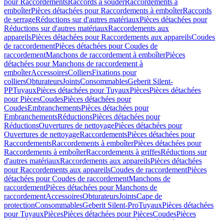
pour Raccordements
Raccords à souder
Raccordements à
emboîter
Pièces détachées pour Raccordements à emboîter
Raccords
de serrage
Réductions sur d'autres matériaux
Pièces détachées pour
Réductions sur d'autres matériaux
Raccordements aux
appareils
Pièces détachées pour Raccordements aux appareils
Coudes
de raccordement
Pièces détachées pour Coudes de
raccordement
Manchons de raccordement à emboîter
Pièces
détachées pour Manchons de raccordement à
emboîter
Accessoires
Colliers
Fixations pour
colliers
Obturateurs
Joints
Consommables
Geberit Silent-
PP
Tuyaux
Pièces détachées pour Tuyaux
Pièces
Pièces détachées
pour Pièces
Coudes
Pièces détachées pour
Coudes
Embranchements
Pièces détachées pour
Embranchements
Réductions
Pièces détachées pour
Réductions
Ouvertures de nettoyage
Pièces détachées pour
Ouvertures de nettoyage
Raccordements
Pièces détachées pour
Raccordements
Raccordements à emboîter
Pièces détachées pour
Raccordements à emboîter
Raccordements à griffes
Réductions sur
d'autres matériaux
Raccordements aux appareils
Pièces détachées
pour Raccordements aux appareils
Coudes de raccordement
Pièces
détachées pour Coudes de raccordement
Manchons de
raccordement
Pièces détachées pour Manchons de
raccordement
Accessoires
Obturateurs
Joints
Cape de
protection
Consommables
Geberit Silent-Pro
Tuyaux
Pièces détachées
pour Tuyaux
Pièces
Pièces détachées pour Pièces
Coudes
Pièces