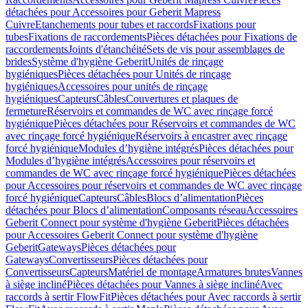
détachées pour Accessoires pour Geberit Mapress
Cuivre
Etanchements pour tubes et raccords
Fixations pour
tubes
Fixations de raccordements
Pièces détachées pour Fixations de
raccordements
Joints d'étanchéité
Sets de vis pour assemblages de
brides
Système d'hygiène Geberit
Unités de rinçage
hygiéniques
Pièces détachées pour Unités de rinçage
hygiéniques
Accessoires pour unités de rinçage
hygiéniques
Capteurs
Câbles
Couvertures et plaques de
fermeture
Réservoirs et commandes de WC avec rinçage forcé
hygiénique
Pièces détachées pour Réservoirs et commandes de WC
avec rinçage forcé hygiénique
Réservoirs à encastrer avec rinçage
forcé hygiénique
Modules d’hygiène intégrés
Pièces détachées pour
Modules d’hygiène intégrés
Accessoires pour réservoirs et
commandes de WC avec rinçage forcé hygiénique
Pièces détachées
pour Accessoires pour réservoirs et commandes de WC avec rinçage
forcé hygiénique
Capteurs
Câbles
Blocs d’alimentation
Pièces
détachées pour Blocs d’alimentation
Composants réseau
Accessoires
Geberit Connect pour système d'hygiène Geberit
Pièces détachées
pour Accessoires Geberit Connect pour système d'hygiène
Geberit
Gateways
Pièces détachées pour
Gateways
Convertisseurs
Pièces détachées pour
Convertisseurs
Capteurs
Matériel de montage
Armatures brutes
Vannes
à siège incliné
Pièces détachées pour Vannes à siège incliné
Avec
raccords à sertir FlowFit
Pièces détachées pour Avec raccords à sertir