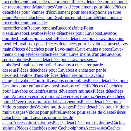
raccordement
Coudes de raccordement
Pièces détachées pour Coudes
de raccordement
Manchettes
Vannes d'écoulement pour bidets
Pièces
détachées pour Vannes d'écoulement pour bidets
Siphons en tube
coudé
Pièces détachées pour Siphons en tube coudé
Manchons de
raccordement
Coudes de
raccordement
Recouvrements
Raccords
Joints
Point
d'eau
Lavabos
Lavabos
Pièces détachées pour Lavabos
Lavabos
doubles
Lavabos pour meuble
Pièces détachées pour Lavabos pour
meuble
Lavabos à poser
Pièces détachées pour Lavabos à poser
Lave-
mains
Pièces détachées pour Lave-mains
Lave-mains à poser
Lave-
mains d'angle
Pièces détachées pour Lave-mains d'angle
Lavabos
semi-emboîtés
Pièces détachées pour Lavabos semi-
emboîtés
Lavabos à emboîter
Lavabos à encastrer par le
dessous
Pièces détachées pour Lavabos à encastrer par le
dessous
Lavabos d'angle
Pièces détachées pour Lavabos
d'angle
Lavabos Comfort
Lavabos pour enfants
Pièces détachées pour
Lavabos pour enfants
Lavabos
Lavabos collectifs
Pièces détachées
pour Lavabos collectifs
Autres déversoirs muraux
Pièces détachées
pour Autres déversoirs muraux
Déversoirs muraux
Pièces détachées
pour Déversoirs muraux
Vidoirs suspendus
Pièces détachées pour
Vidoirs suspendus
Vidoirs multi-usages
Pièces détachées pour Vidoirs
multi-usages
Vidoirs pour plâtre
Lavabos pour salles de classe
Pièces
détachées pour Lavabos pour salles de
classe
Accessoires
Colonnes
Pièces détachées pour Colonnes
Cache-
siphons
Pièces détachées pour Cache-siphons
Accessoires
Caches