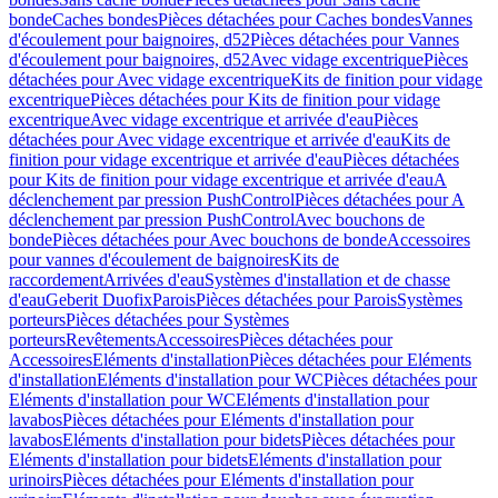
bonde
Caches bondes
Pièces détachées pour Caches bondes
Vannes
d'écoulement pour baignoires, d52
Pièces détachées pour Vannes
d'écoulement pour baignoires, d52
Avec vidage excentrique
Pièces
détachées pour Avec vidage excentrique
Kits de finition pour vidage
excentrique
Pièces détachées pour Kits de finition pour vidage
excentrique
Avec vidage excentrique et arrivée d'eau
Pièces
détachées pour Avec vidage excentrique et arrivée d'eau
Kits de
finition pour vidage excentrique et arrivée d'eau
Pièces détachées
pour Kits de finition pour vidage excentrique et arrivée d'eau
A
déclenchement par pression PushControl
Pièces détachées pour A
déclenchement par pression PushControl
Avec bouchons de
bonde
Pièces détachées pour Avec bouchons de bonde
Accessoires
pour vannes d'écoulement de baignoires
Kits de
raccordement
Arrivées d'eau
Systèmes d'installation et de chasse
d'eau
Geberit Duofix
Parois
Pièces détachées pour Parois
Systèmes
porteurs
Pièces détachées pour Systèmes
porteurs
Revêtements
Accessoires
Pièces détachées pour
Accessoires
Eléments d'installation
Pièces détachées pour Eléments
d'installation
Eléments d'installation pour WC
Pièces détachées pour
Eléments d'installation pour WC
Eléments d'installation pour
lavabos
Pièces détachées pour Eléments d'installation pour
lavabos
Eléments d'installation pour bidets
Pièces détachées pour
Eléments d'installation pour bidets
Eléments d'installation pour
urinoirs
Pièces détachées pour Eléments d'installation pour