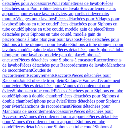
détachées pour Accessoires
Pour robinetteries de lavabo
Pièces
détachées pour Pour robinetteries de lavabo
Raccordements aux
appareils pour espace lavabo, éviers, appareils et déversoirs
muraux
Vidages pour lavabos
Pièces détachées pour Vidages pour
lavabos
Siphons en tube coudé
Pièces détachées pour Siphons en
tube coudé
Siphons en tube coudé, modèle gain de place
Pièces
détachées pour Siphons en tube coudé, modèle gain de
place
Siphons à tube plongeur pour lavabos
Pièces détachées pour
Siphons à tube plongeur pour lavabos
Siphons à tube plongeur pour
lavabos, modèle gain de place
Pièces détachées pour Siphons à tube
plongeur pour lavabos, modèle gain de place
Siphons à
encastrer
Pièces détachées pour Siphons à encastrer
Raccordements
de lavabo
Pièces détachées pour Raccordements de lavabo
Manchons
de raccordement
Coudes de
raccordement
Recouvrements
Raccords
Pièces détachées pour
Raccords
Joints
Tubes de trop-plein
Rallonges
Vannes d'écoulement
pour éviers
Pièces détachées pour Vannes d'écoulement pour
éviers
Siphons en tube coudé
Pièces détachées pour Siphons en tube
coudé
Siphons à double chambre
Pièces détachées pour Siphons à
double chambre
Siphons pour évier
Pièces détachées pour Siphons
pour évier
Manchons de raccordement
Pièces détachées pour
Manchons de raccordement
Accessoires
Pièces détachées pour
Accessoires
Vannes d'écoulement pour appareils
Pièces détachées
pour Vannes d'écoulement pour appareils
Siphons en tube
coudé
Pièces détachées pour Siphons en tube coudé
Siphons à