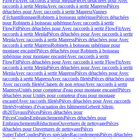
FlowFit
Avec raccords à sertir Mepla
Pièces détachées pour Avec
raccords à sertir Mepla
Avec raccords à sertir Mapress
Pièces
détachées pour Avec raccords à sertir Mapress
Vannes
d’échantillonnage
Robinets à boisseau sphérique
Pièces détachées
pour Robinets à boisseau sphérique
Avec raccords à sertir
FlowFit
Pièces détachées pour Avec raccords à sertir FlowFit
Avec
raccords à sertir Mepla
Pièces détachées pour Avec raccords à sertir
Mepla
Avec raccords à sertir Mapress
Pièces détachées pour Avec
raccords à sertir Mapress
Robinets à boisseau sphérique pour
montage encastré
Pièces détachées pour Robinets à boisseau
sphérique pour montage encastré
Avec raccords à sertir
FlowFit
Pièces détachées pour Avec raccords à sertir FlowFit
Avec
raccords à sertir Mepla
Pièces détachées pour Avec raccords à sertir
Mepla
Avec raccords à sertir Mapress
Pièces détachées pour Avec
raccords à sertir Mapress
Avec raccords filetés
Pièces détachées pour
Avec raccords filetés
Clapets de non retour
Avec raccords à sertir
Mapress
Unités pour compteur d'eau pour montage encastré
Pièces
détachées pour Unités pour compteur d'eau pour montage
encastré
Avec raccords filetés
Pièces détachées pour Avec raccords
filetés
Systèmes d'évacuation des bâtiments
Geberit Silent-
db20
Tuyaux
Pièces
Pièces détachées pour
Pièces
Coudes
Embranchements
Pièces détachées pour
Embranchements
Réductions
Ouvertures de nettoyage
Pièces
détachées pour Ouvertures de nettoyage
Pièces
SuperTube
Coudes
Pièces spéciales
Raccordements
Pièces détachées