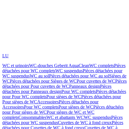
LU
WC et urinoirs
WC-douches Geberit AquaClean
WC complets
Pièces
détachées pour WC complets
WC suspendus
Pièces détachées pour
WC suspendus
WC au sol
Pièces détachées pour WC au sol
Sièges de
WC
Pièces détachées pour Sièges de WC
Pour cuvettes de WC
Pièces
détachées pour Pour cuvettes de WC
Panneaux design
Pièces
détachées pour Panneaux design
Pour WC complets
Pièces détachées
pour Pour WC complets
Pour sièges de WC
Pièces détachées pour
Pour sièges de WC
Accessoires
Pièces détachées pour
Accessoires
Pour WC complets
Pour sièges de WC
Pièces détachées
pour Pour sièges de WC
Pour sièges de WC et WC
complets
Consommables
WC et abattants WC
WC suspendus
Pièces
détachées pour WC suspendus
Cuvettes de WC à fond creux
Pièces
détachées pour Cuvettes de WC à fond creux
Cuvettes de WC à