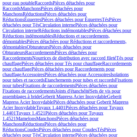
pour eau potable
Raccords
Pièces détachées pour
Raccords
Manchons
Pièces détachées pour
Manchons
Réductions
Pièces détachées pour
Réductions
Équerres
Pièces détachées pour Équerres
Tés
Pièces
détachées pour Tés
Circulation interne
Pièces détachées pour
Circulation interne
Réductions indémontables
Pièces détachées pour
Réductions indémontables
Réductions et raccordements,
démontables
Pièces détachées pour Réductions et raccordements,
démontables
Obturateurs
Pièces détachées pour
Obturateurs
Raccordements
Pièces détachées pour
Raccordements
Nourrices de distribution avec raccord fileté
Tés pour
chauffage
Pièces détachées pour Tés pour chauffage
Raccordements
pour chauffage
Pièces détachées pour Raccordements pour
chauffage
Accessoires
Pièces détachées pour Accessoires
Isolations
pour tubes et raccords
Etanchements pour tubes et raccords
Fixations
pour tubes
Fixations de raccordements
Pièces détachées pour
Fixations de raccordements
Joints d'étanchéité
Sets de vis pour
assemblages à bride
Geberit Mapress Acier Inoxydable
Geberit
Mapress Acier Inoxydable
Pièces détachées pour Geberit Mapress
Acier Inoxydable
Tuyaux 1.4401
Pièces détachées pour Tuyaux
1.4401
Tuyaux 1.4521
Pièces détachées pour Tuyaux
1.4521
Mamelons
Manchons
Pièces détachées pour
Manchons
Réductions
Pièces détachées pour
Réductions
Coudes
Pièces détachées pour Coudes
Tés
Pièces
détachées pour Tés
Circulation interne
Pièces détachées pour