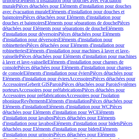
urinoirs
Eléments d'installation pour douches avec évacuation
murale
Pièces détachées pour Eléments d'installation pour douches
avec évacuation murale
Eléments d'installation pour douches et
baignoires
Pièces détachées pour Eléments d'installation pour
douches et baignoires
Eléments pour séparations de douche
Pièces
détachées pour Eléments pour séparations de douche
Eléments
d'installation pour déversoirs
Pièces détachées pour Eléments
d'installation pour déversoirs
Eléments d'installation pour
robinetteries
Pièces détachées pour Eléments d'installation pour
robinetteries
Eléments d'installation pour machines à laver et lave-
vaisselle
Pièces détachées pour Eléments d'installation pour machines
à laver et lave-vaisselle
Eléments d'installation pour charges de
console
Pièces détachées pour Eléments d'installation pour charges
de console
Eléments d'installation pour éviers
Pièces détachées pour
Eléments d'installation pour éviers
Accessoires
Pièces détachées pour
Accessoires
Geberit GIS
Parois
Pièces détachées pour Parois
Systèmes
porteurs
Accessoires pour préfabrications
Pièces détachées pour
Accessoires pour préfabrications
Accessoires pour l'isolation
phonique
Revêtements
Eléments d'installation
Pièces détachées pour
Eléments d'installation
Eléments d'installation pour WC
Pièces
détachées pour Eléments d'installation pour WC
Eléments
d'installation pour lavabos
Pièces détachées pour Eléments
d'installation pour lavabos
Eléments d'installation pour bidets
Pièces
détachées pour Eléments d'installation pour bidets
Eléments
d'installation pour urinoirs
Pièces détachées pour Eléments