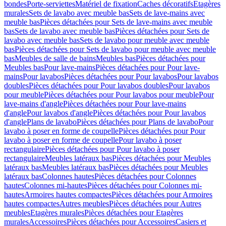
bondes
Porte-serviettes
Matériel de fixation
Caches décoratifs
Etagères
murales
Sets de lavabo avec meuble bas
Sets de lave-mains avec
meuble bas
Pièces détachées pour Sets de lave-mains avec meuble
bas
Sets de lavabo avec meuble bas
Pièces détachées pour Sets de
lavabo avec meuble bas
Sets de lavabo pour meuble avec meuble
bas
Pièces détachées pour Sets de lavabo pour meuble avec meuble
bas
Meubles de salle de bains
Meubles bas
Pièces détachées pour
Meubles bas
Pour lave-mains
Pièces détachées pour Pour lave-
mains
Pour lavabos
Pièces détachées pour Pour lavabos
Pour lavabos
doubles
Pièces détachées pour Pour lavabos doubles
Pour lavabos
pour meuble
Pièces détachées pour Pour lavabos pour meuble
Pour
lave-mains d'angle
Pièces détachées pour Pour lave-mains
d'angle
Pour lavabos d'angle
Pièces détachées pour Pour lavabos
d'angle
Plans de lavabo
Pièces détachées pour Plans de lavabo
Pour
lavabo à poser en forme de coupelle
Pièces détachées pour Pour
lavabo à poser en forme de coupelle
Pour lavabo à poser
rectangulaire
Pièces détachées pour Pour lavabo à poser
rectangulaire
Meubles latéraux bas
Pièces détachées pour Meubles
latéraux bas
Meubles latéraux bas
Pièces détachées pour Meubles
latéraux bas
Colonnes hautes
Pièces détachées pour Colonnes
hautes
Colonnes mi-hautes
Pièces détachées pour Colonnes mi-
hautes
Armoires hautes compactes
Pièces détachées pour Armoires
hautes compactes
Autres meubles
Pièces détachées pour Autres
meubles
Etagères murales
Pièces détachées pour Etagères
murales
Accessoires
Pièces détachées pour Accessoires
Casiers et