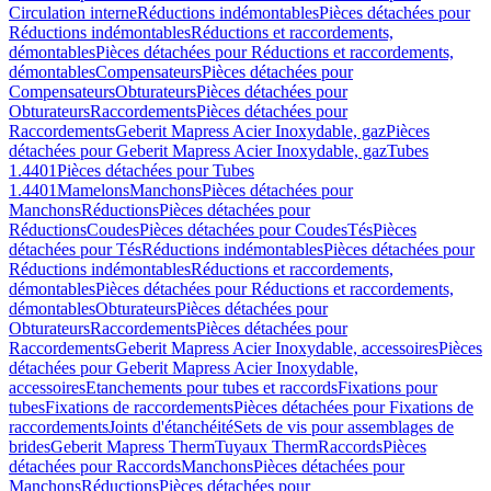
Circulation interne
Réductions indémontables
Pièces détachées pour
Réductions indémontables
Réductions et raccordements,
démontables
Pièces détachées pour Réductions et raccordements,
démontables
Compensateurs
Pièces détachées pour
Compensateurs
Obturateurs
Pièces détachées pour
Obturateurs
Raccordements
Pièces détachées pour
Raccordements
Geberit Mapress Acier Inoxydable, gaz
Pièces
détachées pour Geberit Mapress Acier Inoxydable, gaz
Tubes
1.4401
Pièces détachées pour Tubes
1.4401
Mamelons
Manchons
Pièces détachées pour
Manchons
Réductions
Pièces détachées pour
Réductions
Coudes
Pièces détachées pour Coudes
Tés
Pièces
détachées pour Tés
Réductions indémontables
Pièces détachées pour
Réductions indémontables
Réductions et raccordements,
démontables
Pièces détachées pour Réductions et raccordements,
démontables
Obturateurs
Pièces détachées pour
Obturateurs
Raccordements
Pièces détachées pour
Raccordements
Geberit Mapress Acier Inoxydable, accessoires
Pièces
détachées pour Geberit Mapress Acier Inoxydable,
accessoires
Etanchements pour tubes et raccords
Fixations pour
tubes
Fixations de raccordements
Pièces détachées pour Fixations de
raccordements
Joints d'étanchéité
Sets de vis pour assemblages de
brides
Geberit Mapress Therm
Tuyaux Therm
Raccords
Pièces
détachées pour Raccords
Manchons
Pièces détachées pour
Manchons
Réductions
Pièces détachées pour