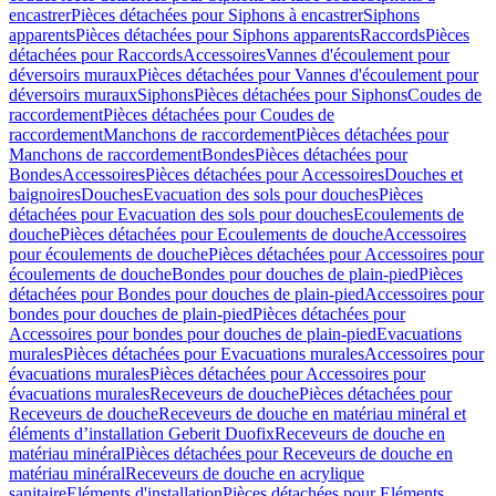
encastrer
Pièces détachées pour Siphons à encastrer
Siphons
apparents
Pièces détachées pour Siphons apparents
Raccords
Pièces
détachées pour Raccords
Accessoires
Vannes d'écoulement pour
déversoirs muraux
Pièces détachées pour Vannes d'écoulement pour
déversoirs muraux
Siphons
Pièces détachées pour Siphons
Coudes de
raccordement
Pièces détachées pour Coudes de
raccordement
Manchons de raccordement
Pièces détachées pour
Manchons de raccordement
Bondes
Pièces détachées pour
Bondes
Accessoires
Pièces détachées pour Accessoires
Douches et
baignoires
Douches
Evacuation des sols pour douches
Pièces
détachées pour Evacuation des sols pour douches
Ecoulements de
douche
Pièces détachées pour Ecoulements de douche
Accessoires
pour écoulements de douche
Pièces détachées pour Accessoires pour
écoulements de douche
Bondes pour douches de plain-pied
Pièces
détachées pour Bondes pour douches de plain-pied
Accessoires pour
bondes pour douches de plain-pied
Pièces détachées pour
Accessoires pour bondes pour douches de plain-pied
Evacuations
murales
Pièces détachées pour Evacuations murales
Accessoires pour
évacuations murales
Pièces détachées pour Accessoires pour
évacuations murales
Receveurs de douche
Pièces détachées pour
Receveurs de douche
Receveurs de douche en matériau minéral et
éléments d’installation Geberit Duofix
Receveurs de douche en
matériau minéral
Pièces détachées pour Receveurs de douche en
matériau minéral
Receveurs de douche en acrylique
sanitaire
Eléments d'installation
Pièces détachées pour Eléments