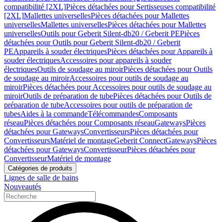
compatibilité [2XL]
Pièces détachées pour Sertisseuses compatibilité
[2XL]
Mallettes universelles
Pièces détachées pour Mallettes
universelles
Mallettes universelles
Pièces détachées pour Mallettes
universelles
Outils pour Geberit Silent-db20 / Geberit PE
Pièces
détachées pour Outils pour Geberit Silent-db20 / Geberit
PE
Appareils à souder électriques
Pièces détachées pour Appareils à
souder électriques
Accessoires pour appareils à souder
électriques
Outils de soudage au miroir
Pièces détachées pour Outils
de soudage au miroir
Accessoires pour outils de soudage au
miroir
Pièces détachées pour Accessoires pour outils de soudage au
miroir
Outils de préparation de tube
Pièces détachées pour Outils de
préparation de tube
Accessoires pour outils de préparation de
tubes
Aides à la commande
Télécommandes
Composants
réseau
Pièces détachées pour Composants réseau
Gateways
Pièces
détachées pour Gateways
Convertisseurs
Pièces détachées pour
Convertisseurs
Matériel de montage
Geberit Connect
Gateways
Pièces
détachées pour Gateways
Convertisseur
Pièces détachées pour
Convertisseur
Matériel de montage
Catégories de produits
Lignes de salle de bains
Nouveautés