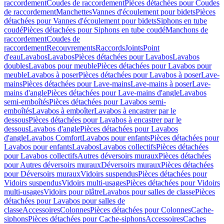
raccordement
Coudes de raccordement
Pièces détachées pour Coudes
de raccordement
Manchettes
Vannes d'écoulement pour bidets
Pièces
détachées pour Vannes d'écoulement pour bidets
Siphons en tube
coudé
Pièces détachées pour Siphons en tube coudé
Manchons de
raccordement
Coudes de
raccordement
Recouvrements
Raccords
Joints
Point
d'eau
Lavabos
Lavabos
Pièces détachées pour Lavabos
Lavabos
doubles
Lavabos pour meuble
Pièces détachées pour Lavabos pour
meuble
Lavabos à poser
Pièces détachées pour Lavabos à poser
Lave-
mains
Pièces détachées pour Lave-mains
Lave-mains à poser
Lave-
mains d'angle
Pièces détachées pour Lave-mains d'angle
Lavabos
semi-emboîtés
Pièces détachées pour Lavabos semi-
emboîtés
Lavabos à emboîter
Lavabos à encastrer par le
dessous
Pièces détachées pour Lavabos à encastrer par le
dessous
Lavabos d'angle
Pièces détachées pour Lavabos
d'angle
Lavabos Comfort
Lavabos pour enfants
Pièces détachées pour
Lavabos pour enfants
Lavabos
Lavabos collectifs
Pièces détachées
pour Lavabos collectifs
Autres déversoirs muraux
Pièces détachées
pour Autres déversoirs muraux
Déversoirs muraux
Pièces détachées
pour Déversoirs muraux
Vidoirs suspendus
Pièces détachées pour
Vidoirs suspendus
Vidoirs multi-usages
Pièces détachées pour Vidoirs
multi-usages
Vidoirs pour plâtre
Lavabos pour salles de classe
Pièces
détachées pour Lavabos pour salles de
classe
Accessoires
Colonnes
Pièces détachées pour Colonnes
Cache-
siphons
Pièces détachées pour Cache-siphons
Accessoires
Caches