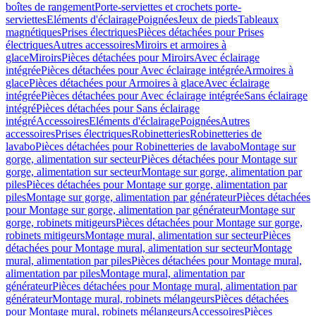
boîtes de rangement
Porte-serviettes et crochets porte-
serviettes
Eléments d'éclairage
Poignées
Jeux de pieds
Tableaux
magnétiques
Prises électriques
Pièces détachées pour Prises
électriques
Autres accessoires
Miroirs et armoires à
glace
Miroirs
Pièces détachées pour Miroirs
Avec éclairage
intégrée
Pièces détachées pour Avec éclairage intégrée
Armoires à
glace
Pièces détachées pour Armoires à glace
Avec éclairage
intégrée
Pièces détachées pour Avec éclairage intégrée
Sans éclairage
intégré
Pièces détachées pour Sans éclairage
intégré
Accessoires
Eléments d'éclairage
Poignées
Autres
accessoires
Prises électriques
Robinetteries
Robinetteries de
lavabo
Pièces détachées pour Robinetteries de lavabo
Montage sur
gorge, alimentation sur secteur
Pièces détachées pour Montage sur
gorge, alimentation sur secteur
Montage sur gorge, alimentation par
piles
Pièces détachées pour Montage sur gorge, alimentation par
piles
Montage sur gorge, alimentation par générateur
Pièces détachées
pour Montage sur gorge, alimentation par générateur
Montage sur
gorge, robinets mitigeurs
Pièces détachées pour Montage sur gorge,
robinets mitigeurs
Montage mural, alimentation sur secteur
Pièces
détachées pour Montage mural, alimentation sur secteur
Montage
mural, alimentation par piles
Pièces détachées pour Montage mural,
alimentation par piles
Montage mural, alimentation par
générateur
Pièces détachées pour Montage mural, alimentation par
générateur
Montage mural, robinets mélangeurs
Pièces détachées
pour Montage mural, robinets mélangeurs
Accessoires
Pièces