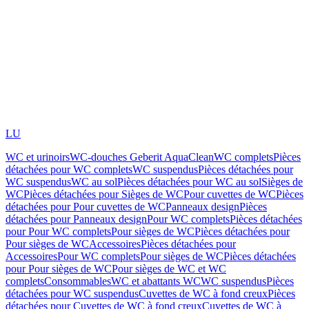
LU
WC et urinoirs
WC-douches Geberit AquaClean
WC complets
Pièces
détachées pour WC complets
WC suspendus
Pièces détachées pour
WC suspendus
WC au sol
Pièces détachées pour WC au sol
Sièges de
WC
Pièces détachées pour Sièges de WC
Pour cuvettes de WC
Pièces
détachées pour Pour cuvettes de WC
Panneaux design
Pièces
détachées pour Panneaux design
Pour WC complets
Pièces détachées
pour Pour WC complets
Pour sièges de WC
Pièces détachées pour
Pour sièges de WC
Accessoires
Pièces détachées pour
Accessoires
Pour WC complets
Pour sièges de WC
Pièces détachées
pour Pour sièges de WC
Pour sièges de WC et WC
complets
Consommables
WC et abattants WC
WC suspendus
Pièces
détachées pour WC suspendus
Cuvettes de WC à fond creux
Pièces
détachées pour Cuvettes de WC à fond creux
Cuvettes de WC à