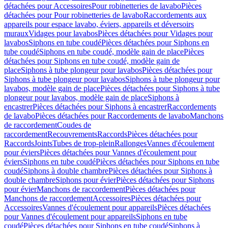
détachées pour Accessoires
Pour robinetteries de lavabo
Pièces
détachées pour Pour robinetteries de lavabo
Raccordements aux
appareils pour espace lavabo, éviers, appareils et déversoirs
muraux
Vidages pour lavabos
Pièces détachées pour Vidages pour
lavabos
Siphons en tube coudé
Pièces détachées pour Siphons en
tube coudé
Siphons en tube coudé, modèle gain de place
Pièces
détachées pour Siphons en tube coudé, modèle gain de
place
Siphons à tube plongeur pour lavabos
Pièces détachées pour
Siphons à tube plongeur pour lavabos
Siphons à tube plongeur pour
lavabos, modèle gain de place
Pièces détachées pour Siphons à tube
plongeur pour lavabos, modèle gain de place
Siphons à
encastrer
Pièces détachées pour Siphons à encastrer
Raccordements
de lavabo
Pièces détachées pour Raccordements de lavabo
Manchons
de raccordement
Coudes de
raccordement
Recouvrements
Raccords
Pièces détachées pour
Raccords
Joints
Tubes de trop-plein
Rallonges
Vannes d'écoulement
pour éviers
Pièces détachées pour Vannes d'écoulement pour
éviers
Siphons en tube coudé
Pièces détachées pour Siphons en tube
coudé
Siphons à double chambre
Pièces détachées pour Siphons à
double chambre
Siphons pour évier
Pièces détachées pour Siphons
pour évier
Manchons de raccordement
Pièces détachées pour
Manchons de raccordement
Accessoires
Pièces détachées pour
Accessoires
Vannes d'écoulement pour appareils
Pièces détachées
pour Vannes d'écoulement pour appareils
Siphons en tube
coudé
Pièces détachées pour Siphons en tube coudé
Siphons à