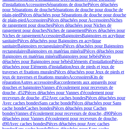
d'installation
Accessoires
Séparations de douche
Pièces détachées
pour Séparations de douche
Séparations de douche pour douche de
plain-pied
Pièces détachées pour Séparations de douche pour douche
de plain-pied
Accessoires
Pièces détachées pour Accessoires
Niches
de rangement pour douches
Pièces détachées pour Niches de
rangement pour douches
Niches de rangement
Pièces détachées pour
Niches de rangement
Accessoires
Baignoires
Baignoires en acrylique
sanitaire
Pièces détachées pour Baignoires en acrylique
sanitaire
Baignoires rectangulaires
Pièces détachées pour Baignoires
rectangulaires
Baignoires en matériau minéral
Pièces détachées pour
Baignoires en matériau minéral
Baignoires pour bébés
Pièces
détachées pour Baignoires pour bébés
Eléments d'installation
Pièces
détachées pour Eléments d'installation
Jeux de pieds et jeux de
traverses et fixations murales
Pièces détachées pour Jeux de pieds et
jeux de traverses et fixations murales
Accessoires
Kits de
réparation
Autres accessoires
Raccordements aux appareils pour
douches et baignoires
Vannes d'écoulement pour receveurs de
douche, d52
Pièces détachées pour Vannes d'écoulement pour
receveurs de douche, d52
Avec caches bondes
Pièces détachées pour
Avec caches bondes
Sans cache bonde
Pièces détachées pour Sans
cache bonde
Caches bondes
Pièces détachées pour Caches
bondes
Vannes d'écoulement pour receveurs de douche, d90
Pièces
détachées pour Vannes d'écoulement pour receveurs de douche,
d90
Avec caches bondes
Pièces détachées pour Avec caches
bondes
Sans cache bonde
Pièces détachées pour Sans cache