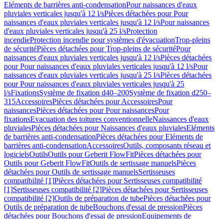
Eléments de barrières anti-condensation
Pour naissances d'eaux
pluviales verticales jusqu'à 12 l/s
Pièces détachées pour Pour
naissances d'eaux pluviales verticales jusqu'à 12 l/s
Pour naissances
d'eaux pluviales verticales jusqu'à 25 l/s
Protection
incendie
Protection incendie pour systèmes d'évacuation
Trop-pleins
de sécurité
Pièces détachées pour Trop-pleins de sécurité
Pour
naissances d'eaux pluviales verticales jusqu'à 12 l/s
Pièces détachées
pour Pour naissances d'eaux pluviales verticales jusqu'à 12 l/s
Pour
naissances d'eaux pluviales verticales jusqu'à 25 l/s
Pièces détachées
pour Pour naissances d'eaux pluviales verticales jusqu'à 25
l/s
Fixations
Système de fixation d40–200
Système de fixation d250–
315
Accessoires
Pièces détachées pour Accessoires
Pour
naissances
Pièces détachées pour Pour naissances
Pour
fixations
Evacuation des toitures conventionnelle
Naissances d'eaux
pluviales
Pièces détachées pour Naissances d'eaux pluviales
Eléments
de barrières anti-condensation
Pièces détachées pour Eléments de
barrières anti-condensation
Accessoires
Outils, composants réseau et
logiciels
Outils
Outils pour Geberit FlowFit
Pièces détachées pour
Outils pour Geberit FlowFit
Outils de sertissage manuels
Pièces
détachées pour Outils de sertissage manuels
Sertisseuses
compatibilité [1]
Pièces détachées pour Sertisseuses compatibilité
[1]
Sertisseuses compatibilité [2]
Pièces détachées pour Sertisseuses
compatibilité [2]
Outils de préparation de tube
Pièces détachées pour
Outils de préparation de tube
Bouchons d'essai de pression
Pièces
détachées pour Bouchons d'essai de pression
Equipements de