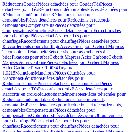
Réductions
Coudes
Pièces détachées pour Coudes
Tés
Pièces
détachées pour Tés
Réductions indémontables
Pièces détachées pour
Réductions indémontables
Réductions et raccords,
démontables
Pièces détachées pour Réductions et raccords,
démontables
Compensateurs
Pièces détachées pour
Compensateurs
Fermetures
Pièces détachées pour Fermetures
Tés
pour chauffage
Pièces détachées pour Tés pour
chauffage
Raccordements pour chauffage
Pièces détachées pour
Raccordements pour chauffage
Accessoires pour Geberit Mapress
Therm
Joints d'étanchéité
Sets de vis pour assemblages à
bride
Fixations pour tubes
Geberit Mapress Acier Carbone
Geberit
Mapress Acier Carbone
Pièces détachées pour Geberit Mapress
Acier Carbone
Tuyaux 1.0034
Tuyaux
1.0215
Mamelons
Manchons
Pièces détachées pour
Manchons
Réductions
Pièces détachées pour
Réductions
Coudes
Pièces détachées pour Coudes
Tés
Pièces
détachées pour Tés
Raccords en croix
Pièces détachées pour
Raccords en croix
Réductions indémontables
Pièces détachées pour
Réductions indémontables
Réductions et raccordements,
démontables
Pièces détachées pour Réductions et raccordements,
démontables
Compensateurs
Pièces détachées pour
Compensateurs
Obturateurs
Pièces détachées pour Obturateurs
Tés
pour chauffage
Pièces détachées pour Tés pour
chauffage
Raccordements pour chauffage
Pièces détachées pour
Raccordements pour chauffage
Accessoires pour Geberit Mapress