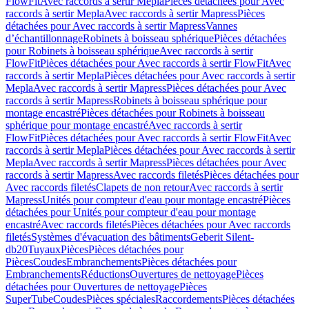
FlowFit
Avec raccords à sertir Mepla
Pièces détachées pour Avec
raccords à sertir Mepla
Avec raccords à sertir Mapress
Pièces
détachées pour Avec raccords à sertir Mapress
Vannes
d’échantillonnage
Robinets à boisseau sphérique
Pièces détachées
pour Robinets à boisseau sphérique
Avec raccords à sertir
FlowFit
Pièces détachées pour Avec raccords à sertir FlowFit
Avec
raccords à sertir Mepla
Pièces détachées pour Avec raccords à sertir
Mepla
Avec raccords à sertir Mapress
Pièces détachées pour Avec
raccords à sertir Mapress
Robinets à boisseau sphérique pour
montage encastré
Pièces détachées pour Robinets à boisseau
sphérique pour montage encastré
Avec raccords à sertir
FlowFit
Pièces détachées pour Avec raccords à sertir FlowFit
Avec
raccords à sertir Mepla
Pièces détachées pour Avec raccords à sertir
Mepla
Avec raccords à sertir Mapress
Pièces détachées pour Avec
raccords à sertir Mapress
Avec raccords filetés
Pièces détachées pour
Avec raccords filetés
Clapets de non retour
Avec raccords à sertir
Mapress
Unités pour compteur d'eau pour montage encastré
Pièces
détachées pour Unités pour compteur d'eau pour montage
encastré
Avec raccords filetés
Pièces détachées pour Avec raccords
filetés
Systèmes d'évacuation des bâtiments
Geberit Silent-
db20
Tuyaux
Pièces
Pièces détachées pour
Pièces
Coudes
Embranchements
Pièces détachées pour
Embranchements
Réductions
Ouvertures de nettoyage
Pièces
détachées pour Ouvertures de nettoyage
Pièces
SuperTube
Coudes
Pièces spéciales
Raccordements
Pièces détachées