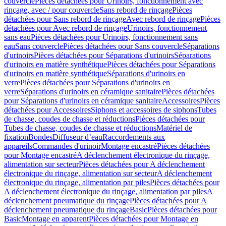
couvercle
Pièces détachées pour Urinoirs, fonctionnement avec
rinçage, avec / pour couvercle
Sans rebord de rinçage
Pièces
détachées pour Sans rebord de rinçage
Avec rebord de rinçage
Pièces
détachées pour Avec rebord de rinçage
Urinoirs, fonctionnement
sans eau
Pièces détachées pour Urinoirs, fonctionnement sans
eau
Sans couvercle
Pièces détachées pour Sans couvercle
Séparations
d'urinoirs
Pièces détachées pour Séparations d'urinoirs
Séparations
d'urinoirs en matière synthétique
Pièces détachées pour Séparations
d'urinoirs en matière synthétique
Séparations d'urinoirs en
verre
Pièces détachées pour Séparations d'urinoirs en
verre
Séparations d'urinoirs en céramique sanitaire
Pièces détachées
pour Séparations d'urinoirs en céramique sanitaire
Accessoires
Pièces
détachées pour Accessoires
Siphons et accessoires de siphons
Tubes
de chasse, coudes de chasse et réductions
Pièces détachées pour
Tubes de chasse, coudes de chasse et réductions
Matériel de
fixation
Bondes
Diffuseur d’eau
Raccordements aux
appareils
Commandes d'urinoir
Montage encastré
Pièces détachées
pour Montage encastré
A déclenchement électronique du rinçage,
alimentation sur secteur
Pièces détachées pour A déclenchement
électronique du rinçage, alimentation sur secteur
A déclenchement
électronique du rinçage, alimentation par piles
Pièces détachées pour
A déclenchement électronique du rinçage, alimentation par piles
A
déclenchement pneumatique du rinçage
Pièces détachées pour A
déclenchement pneumatique du rinçage
Basic
Pièces détachées pour
Basic
Montage en apparent
Pièces détachées pour Montage en