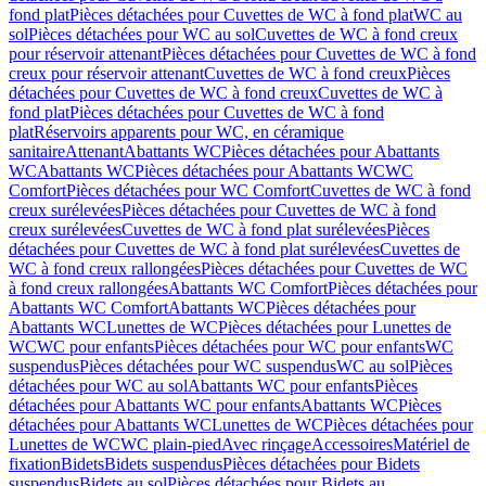
fond plat
Pièces détachées pour Cuvettes de WC à fond plat
WC au
sol
Pièces détachées pour WC au sol
Cuvettes de WC à fond creux
pour réservoir attenant
Pièces détachées pour Cuvettes de WC à fond
creux pour réservoir attenant
Cuvettes de WC à fond creux
Pièces
détachées pour Cuvettes de WC à fond creux
Cuvettes de WC à
fond plat
Pièces détachées pour Cuvettes de WC à fond
plat
Réservoirs apparents pour WC, en céramique
sanitaire
Attenant
Abattants WC
Pièces détachées pour Abattants
WC
Abattants WC
Pièces détachées pour Abattants WC
WC
Comfort
Pièces détachées pour WC Comfort
Cuvettes de WC à fond
creux surélevées
Pièces détachées pour Cuvettes de WC à fond
creux surélevées
Cuvettes de WC à fond plat surélevées
Pièces
détachées pour Cuvettes de WC à fond plat surélevées
Cuvettes de
WC à fond creux rallongées
Pièces détachées pour Cuvettes de WC
à fond creux rallongées
Abattants WC Comfort
Pièces détachées pour
Abattants WC Comfort
Abattants WC
Pièces détachées pour
Abattants WC
Lunettes de WC
Pièces détachées pour Lunettes de
WC
WC pour enfants
Pièces détachées pour WC pour enfants
WC
suspendus
Pièces détachées pour WC suspendus
WC au sol
Pièces
détachées pour WC au sol
Abattants WC pour enfants
Pièces
détachées pour Abattants WC pour enfants
Abattants WC
Pièces
détachées pour Abattants WC
Lunettes de WC
Pièces détachées pour
Lunettes de WC
WC plain-pied
Avec rinçage
Accessoires
Matériel de
fixation
Bidets
Bidets suspendus
Pièces détachées pour Bidets
suspendus
Bidets au sol
Pièces détachées pour Bidets au