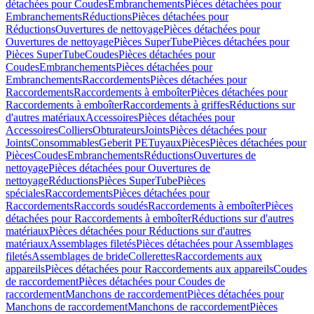
détachées pour Coudes
Embranchements
Pièces détachées pour
Embranchements
Réductions
Pièces détachées pour
Réductions
Ouvertures de nettoyage
Pièces détachées pour
Ouvertures de nettoyage
Pièces SuperTube
Pièces détachées pour
Pièces SuperTube
Coudes
Pièces détachées pour
Coudes
Embranchements
Pièces détachées pour
Embranchements
Raccordements
Pièces détachées pour
Raccordements
Raccordements à emboîter
Pièces détachées pour
Raccordements à emboîter
Raccordements à griffes
Réductions sur
d'autres matériaux
Accessoires
Pièces détachées pour
Accessoires
Colliers
Obturateurs
Joints
Pièces détachées pour
Joints
Consommables
Geberit PE
Tuyaux
Pièces
Pièces détachées pour
Pièces
Coudes
Embranchements
Réductions
Ouvertures de
nettoyage
Pièces détachées pour Ouvertures de
nettoyage
Réductions
Pièces SuperTube
Pièces
spéciales
Raccordements
Pièces détachées pour
Raccordements
Raccords soudés
Raccordements à emboîter
Pièces
détachées pour Raccordements à emboîter
Réductions sur d'autres
matériaux
Pièces détachées pour Réductions sur d'autres
matériaux
Assemblages filetés
Pièces détachées pour Assemblages
filetés
Assemblages de bride
Collerettes
Raccordements aux
appareils
Pièces détachées pour Raccordements aux appareils
Coudes
de raccordement
Pièces détachées pour Coudes de
raccordement
Manchons de raccordement
Pièces détachées pour
Manchons de raccordement
Manchons de raccordement
Pièces