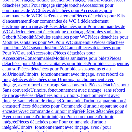
détachées pour Pour rinçage simple touche
Accessoires pour
commandes de WC
Pièces détachées pour Accessoires pour
commandes de WC
Kits d'encastrement
Pièces détachées pour Kits
d'encastrement
Pour commandes de WC à déclenchement
électronique du rinçage
Pièces détachées pour Pour commandes de
WC à déclenchement électronique du rinçage
Modules sanitaires
Geberit Monolith
Modules sanitaires pour WC
Pièces détachées pour
Modules sanitaires pour WC
Pour WC suspendus
Pièces détachées
pour Pour WC suspendus
Pour WC au sol
Pièces détachées pour
Pour WC au sol
Accessoires
Pièces détachées pour
Accessoires
Consommables
Modules sanitaires pour bidets
Pièces
détachées pour Modules sanitaires pour bidets
Pour bidets suspendus
et au sol
Pièces détachées pour Pour bidets suspendus et au
sol
Urinoirs
Urinoirs, fonctionnement avec rinçage, avec rebord de
rinçage
Pièces détachées pour Urinoirs, fonctionnement avec
rinçage, avec rebord de rinçage
Sans couvercle
Pièces détachées pour
Sans couvercle
Urinoirs, fonctionnement avec rinçage, sans rebord
de rinçage
Pièces détachées pour Urinoirs, fonctionnement avec
rinçage, sans rebord de rinçage
Commande d'urinoir apparente ou à
encastrer
Pièces détachées pour Commande d'urinoir apparente ou à
encastrer
Avec commande d'urinoir intégrée
Pièces détachées pour
Avec commande d'urinoir intégrée
Pour commande d'urinoir
intégrée
Pièces détachées pour Pour commande d'urinoir
intégrée
Urinoirs, fonctionnement avec rinçage, avec / pour