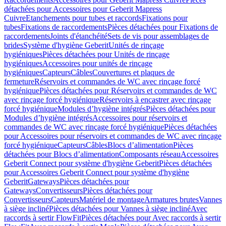
détachées pour Accessoires pour Geberit Mapress
Cuivre
Etanchements pour tubes et raccords
Fixations pour
tubes
Fixations de raccordements
Pièces détachées pour Fixations de
raccordements
Joints d'étanchéité
Sets de vis pour assemblages de
brides
Système d'hygiène Geberit
Unités de rinçage
hygiéniques
Pièces détachées pour Unités de rinçage
hygiéniques
Accessoires pour unités de rinçage
hygiéniques
Capteurs
Câbles
Couvertures et plaques de
fermeture
Réservoirs et commandes de WC avec rinçage forcé
hygiénique
Pièces détachées pour Réservoirs et commandes de WC
avec rinçage forcé hygiénique
Réservoirs à encastrer avec rinçage
forcé hygiénique
Modules d’hygiène intégrés
Pièces détachées pour
Modules d’hygiène intégrés
Accessoires pour réservoirs et
commandes de WC avec rinçage forcé hygiénique
Pièces détachées
pour Accessoires pour réservoirs et commandes de WC avec rinçage
forcé hygiénique
Capteurs
Câbles
Blocs d’alimentation
Pièces
détachées pour Blocs d’alimentation
Composants réseau
Accessoires
Geberit Connect pour système d'hygiène Geberit
Pièces détachées
pour Accessoires Geberit Connect pour système d'hygiène
Geberit
Gateways
Pièces détachées pour
Gateways
Convertisseurs
Pièces détachées pour
Convertisseurs
Capteurs
Matériel de montage
Armatures brutes
Vannes
à siège incliné
Pièces détachées pour Vannes à siège incliné
Avec
raccords à sertir FlowFit
Pièces détachées pour Avec raccords à sertir