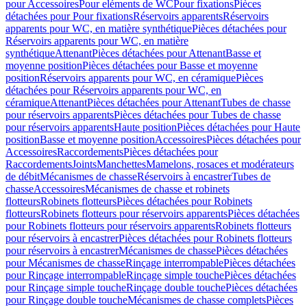
pour Accessoires
Pour eléments de WC
Pour fixations
Pièces
détachées pour Pour fixations
Réservoirs apparents
Réservoirs
apparents pour WC, en matière synthétique
Pièces détachées pour
Réservoirs apparents pour WC, en matière
synthétique
Attenant
Pièces détachées pour Attenant
Basse et
moyenne position
Pièces détachées pour Basse et moyenne
position
Réservoirs apparents pour WC, en céramique
Pièces
détachées pour Réservoirs apparents pour WC, en
céramique
Attenant
Pièces détachées pour Attenant
Tubes de chasse
pour réservoirs apparents
Pièces détachées pour Tubes de chasse
pour réservoirs apparents
Haute position
Pièces détachées pour Haute
position
Basse et moyenne position
Accessoires
Pièces détachées pour
Accessoires
Raccordements
Pièces détachées pour
Raccordements
Joints
Manchettes
Mamelons, rosaces et modérateurs
de débit
Mécanismes de chasse
Réservoirs à encastrer
Tubes de
chasse
Accessoires
Mécanismes de chasse et robinets
flotteurs
Robinets flotteurs
Pièces détachées pour Robinets
flotteurs
Robinets flotteurs pour réservoirs apparents
Pièces détachées
pour Robinets flotteurs pour réservoirs apparents
Robinets flotteurs
pour réservoirs à encastrer
Pièces détachées pour Robinets flotteurs
pour réservoirs à encastrer
Mécanismes de chasse
Pièces détachées
pour Mécanismes de chasse
Rinçage interrompable
Pièces détachées
pour Rinçage interrompable
Rinçage simple touche
Pièces détachées
pour Rinçage simple touche
Rinçage double touche
Pièces détachées
pour Rinçage double touche
Mécanismes de chasse complets
Pièces