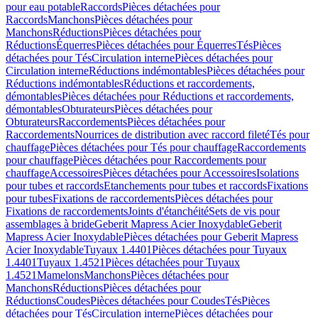
pour eau potable
Raccords
Pièces détachées pour
Raccords
Manchons
Pièces détachées pour
Manchons
Réductions
Pièces détachées pour
Réductions
Équerres
Pièces détachées pour Équerres
Tés
Pièces
détachées pour Tés
Circulation interne
Pièces détachées pour
Circulation interne
Réductions indémontables
Pièces détachées pour
Réductions indémontables
Réductions et raccordements,
démontables
Pièces détachées pour Réductions et raccordements,
démontables
Obturateurs
Pièces détachées pour
Obturateurs
Raccordements
Pièces détachées pour
Raccordements
Nourrices de distribution avec raccord fileté
Tés pour
chauffage
Pièces détachées pour Tés pour chauffage
Raccordements
pour chauffage
Pièces détachées pour Raccordements pour
chauffage
Accessoires
Pièces détachées pour Accessoires
Isolations
pour tubes et raccords
Etanchements pour tubes et raccords
Fixations
pour tubes
Fixations de raccordements
Pièces détachées pour
Fixations de raccordements
Joints d'étanchéité
Sets de vis pour
assemblages à bride
Geberit Mapress Acier Inoxydable
Geberit
Mapress Acier Inoxydable
Pièces détachées pour Geberit Mapress
Acier Inoxydable
Tuyaux 1.4401
Pièces détachées pour Tuyaux
1.4401
Tuyaux 1.4521
Pièces détachées pour Tuyaux
1.4521
Mamelons
Manchons
Pièces détachées pour
Manchons
Réductions
Pièces détachées pour
Réductions
Coudes
Pièces détachées pour Coudes
Tés
Pièces
détachées pour Tés
Circulation interne
Pièces détachées pour