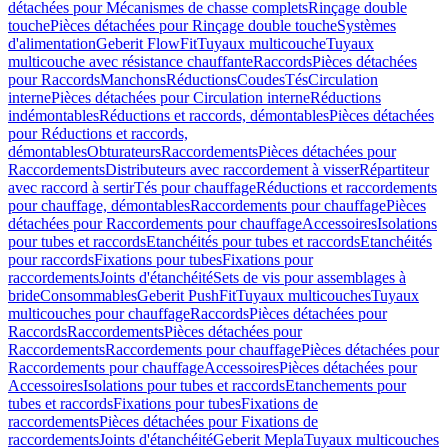
détachées pour Mécanismes de chasse complets
Rinçage double
touche
Pièces détachées pour Rinçage double touche
Systèmes
d'alimentation
Geberit FlowFit
Tuyaux multicouche
Tuyaux
multicouche avec résistance chauffante
Raccords
Pièces détachées
pour Raccords
Manchons
Réductions
Coudes
Tés
Circulation
interne
Pièces détachées pour Circulation interne
Réductions
indémontables
Réductions et raccords, démontables
Pièces détachées
pour Réductions et raccords,
démontables
Obturateurs
Raccordements
Pièces détachées pour
Raccordements
Distributeurs avec raccordement à visser
Répartiteur
avec raccord à sertir
Tés pour chauffage
Réductions et raccordements
pour chauffage, démontables
Raccordements pour chauffage
Pièces
détachées pour Raccordements pour chauffage
Accessoires
Isolations
pour tubes et raccords
Etanchéités pour tubes et raccords
Etanchéités
pour raccords
Fixations pour tubes
Fixations pour
raccordements
Joints d'étanchéité
Sets de vis pour assemblages à
bride
Consommables
Geberit PushFit
Tuyaux multicouches
Tuyaux
multicouches pour chauffage
Raccords
Pièces détachées pour
Raccords
Raccordements
Pièces détachées pour
Raccordements
Raccordements pour chauffage
Pièces détachées pour
Raccordements pour chauffage
Accessoires
Pièces détachées pour
Accessoires
Isolations pour tubes et raccords
Etanchements pour
tubes et raccords
Fixations pour tubes
Fixations de
raccordements
Pièces détachées pour Fixations de
raccordements
Joints d'étanchéité
Geberit Mepla
Tuyaux multicouches