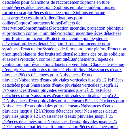
détachées pour Manchons de raccordement
Siphons en tube
coudé
Pièces détachées pour Siphons en tube coudé
Siphons en
forme d'escargot
Pièces détachées pour Siphons en forme
d'escargot
Accessoires
Colliers
Fixations pour
colliers
Coques
Obturateurs
Joints
Boîtiers de
réservation
Consommables
Protection incendie, protection phonique
et protection contre l'humidité
Protection incendie
Pièces détachées
pour Protection incendie
Protection incendie pour systèmes
d'évacuation
Pièces détachées pour Protection incendie pour
systèmes d'évacuation
Systèmes de fermeture pour plafond
Protection
phonique
Isolations des bruits solidiens
Isolations des bruits solidiens
et aériens
Protection contre l'humidité
Etanchements
Clapets de
ventilation pour évacuation
Clapets de ventilation
Clapets de retenue
d’énergie
Evacuation des toitures Geberit Pluvia
Naissances d'eaux
pluviales
Pièces détachées pour Naissances d'eaux
pluviales
Naissances d'eaux pluviales verticales jusqu'à 12 l/s
Pièces
détachées pour Naissances d'eaux pluviales verticales jusqu'à 12
l/s
Naissances d'eaux pluviales verticales jusqu'à 25 l/s
Pièces
détachées pour Naissances d'eaux pluviales verticales jusqu'à 25
l/s
Naissances d'eaux pluviales pour chéneaux
Pièces détachées pour
Naissances d'eaux pluviales pour chéneaux
Naissances d'eaux
pluviales jusqu'à 12 l/s
Pièces détachées pour Naissances d'eaux
pluviales jusqu'à 12 l/s
Naissances d'eaux pluviales jusqu'à 25
l/s
Pièces détachées pour Naissances d'eaux pluviales jusqu'à 25
l/s
Eléments de barrières anti-condensation
Pièces détachées pour