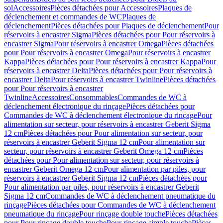
sol
Accessoires
Pièces détachées pour Accessoires
Plaques de
déclenchement et commandes de WC
Plaques de
déclenchement
Pièces détachées pour Plaques de déclenchement
Pour
réservoirs à encastrer Sigma
Pièces détachées pour Pour réservoirs à
encastrer Sigma
Pour réservoirs à encastrer Omega
Pièces détachées
pour Pour réservoirs à encastrer Omega
Pour réservoirs à encastrer
Kappa
Pièces détachées pour Pour réservoirs à encastrer Kappa
Pour
réservoirs à encastrer Delta
Pièces détachées pour Pour réservoirs à
encastrer Delta
Pour réservoirs à encastrer Twinline
Pièces détachées
pour Pour réservoirs à encastrer
Twinline
Accessoires
Consommables
Commandes de WC à
déclenchement électronique du rinçage
Pièces détachées pour
Commandes de WC à déclenchement électronique du rinçage
Pour
alimentation sur secteur, pour réservoirs à encastrer Geberit Sigma
12 cm
Pièces détachées pour Pour alimentation sur secteur, pour
réservoirs à encastrer Geberit Sigma 12 cm
Pour alimentation sur
secteur, pour réservoirs à encastrer Geberit Omega 12 cm
Pièces
détachées pour Pour alimentation sur secteur, pour réservoirs à
encastrer Geberit Omega 12 cm
Pour alimentation par piles, pour
réservoirs à encastrer Geberit Sigma 12 cm
Pièces détachées pour
Pour alimentation par piles, pour réservoirs à encastrer Geberit
Sigma 12 cm
Commandes de WC à déclenchement pneumatique du
rinçage
Pièces détachées pour Commandes de WC à déclenchement
pneumatique du rinçage
Pour rinçage double touche
Pièces détachées
pour Pour rinçage double touche
Pour rinçage simple touche
Pièces