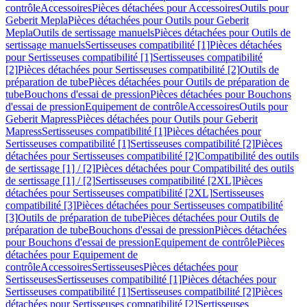
contrôle
Accessoires
Pièces détachées pour Accessoires
Outils pour
Geberit Mepla
Pièces détachées pour Outils pour Geberit
Mepla
Outils de sertissage manuels
Pièces détachées pour Outils de
sertissage manuels
Sertisseuses compatibilité [1]
Pièces détachées
pour Sertisseuses compatibilité [1]
Sertisseuses compatibilité
[2]
Pièces détachées pour Sertisseuses compatibilité [2]
Outils de
préparation de tube
Pièces détachées pour Outils de préparation de
tube
Bouchons d'essai de pression
Pièces détachées pour Bouchons
d'essai de pression
Equipement de contrôle
Accessoires
Outils pour
Geberit Mapress
Pièces détachées pour Outils pour Geberit
Mapress
Sertisseuses compatibilité [1]
Pièces détachées pour
Sertisseuses compatibilité [1]
Sertisseuses compatibilité [2]
Pièces
détachées pour Sertisseuses compatibilité [2]
Compatibilité des outils
de sertissage [1] / [2]
Pièces détachées pour Compatibilité des outils
de sertissage [1] / [2]
Sertisseuses compatibilité [2XL]
Pièces
détachées pour Sertisseuses compatibilité [2XL]
Sertisseuses
compatibilité [3]
Pièces détachées pour Sertisseuses compatibilité
[3]
Outils de préparation de tube
Pièces détachées pour Outils de
préparation de tube
Bouchons d'essai de pression
Pièces détachées
pour Bouchons d'essai de pression
Equipement de contrôle
Pièces
détachées pour Equipement de
contrôle
Accessoires
Sertisseuses
Pièces détachées pour
Sertisseuses
Sertisseuses compatibilité [1]
Pièces détachées pour
Sertisseuses compatibilité [1]
Sertisseuses compatibilité [2]
Pièces
détachées pour Sertisseuses compatibilité [2]
Sertisseuses