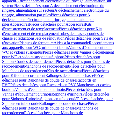
apparent
A déclenchement électronique du rinçage, alimentation sur
secteur
Pièces détachées pour A déclenchement électronique du
rinçage, alimentation sur secteur
A déclenchement électronique du
rinçage, alimentation par piles
Pièces détachées pour A
déclenchement électronique du rinçage, alimentation par
piles
Accessoires
Pièces détachées pour Accessoires
Kits
d'encastrement et de remplacement
Pièces détachées pour Kits
d'encastrement et de remplacement
Tubes de chasse, coudes de
chasse et réductions
Sets de rénovation
Pièces détachées pour Sets de
rénovation
Plaques de fermeture
Aides à la commande
Raccordements
aux appareils pour WC, urinoirs et bidets
Vannes d'écoulement pour
WC et vidoirs suspendus
Pièces détachées pour Vannes d'écoulement
pour WC et vidoirs suspendus
Siphons
Pièces détachées pour
Siphons
Coudes de raccordement
Pièces détachées pour Coudes de
raccordement
Manchons de raccordement
Pièces détachées pour
Manchons de raccordement
Kits de raccordement
Pièces détachées
pour Kits de raccordement
Rallonges de coude de chasse
Pièces
détachées pour Rallonges de coude de chasse
Raccords en
PVC
Pièces détachées pour Raccords en PVC
Manchettes et cache-
boulons
Vannes d'écoulement d'urinoirs
Pièces détachées pour
Vannes d'écoulement d'urinoirs
Siphons d'urinoirs
Pièces détachées
pour Siphons d'urinoirs
Siphons en tube coudé
Pièces détachées pour
Siphons en tube coudé
Rallonges de coude de chasse
Pièces
détachées pour Rallonges de coude de chasse
Manchons de
raccordement
Pièces détachées pour Manchons de