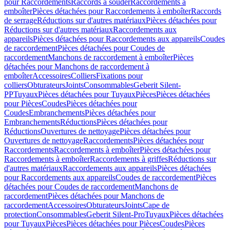
pour Raccordements
Raccords à souder
Raccordements à
emboîter
Pièces détachées pour Raccordements à emboîter
Raccords
de serrage
Réductions sur d'autres matériaux
Pièces détachées pour
Réductions sur d'autres matériaux
Raccordements aux
appareils
Pièces détachées pour Raccordements aux appareils
Coudes
de raccordement
Pièces détachées pour Coudes de
raccordement
Manchons de raccordement à emboîter
Pièces
détachées pour Manchons de raccordement à
emboîter
Accessoires
Colliers
Fixations pour
colliers
Obturateurs
Joints
Consommables
Geberit Silent-
PP
Tuyaux
Pièces détachées pour Tuyaux
Pièces
Pièces détachées
pour Pièces
Coudes
Pièces détachées pour
Coudes
Embranchements
Pièces détachées pour
Embranchements
Réductions
Pièces détachées pour
Réductions
Ouvertures de nettoyage
Pièces détachées pour
Ouvertures de nettoyage
Raccordements
Pièces détachées pour
Raccordements
Raccordements à emboîter
Pièces détachées pour
Raccordements à emboîter
Raccordements à griffes
Réductions sur
d'autres matériaux
Raccordements aux appareils
Pièces détachées
pour Raccordements aux appareils
Coudes de raccordement
Pièces
détachées pour Coudes de raccordement
Manchons de
raccordement
Pièces détachées pour Manchons de
raccordement
Accessoires
Obturateurs
Joints
Cape de
protection
Consommables
Geberit Silent-Pro
Tuyaux
Pièces détachées
pour Tuyaux
Pièces
Pièces détachées pour Pièces
Coudes
Pièces