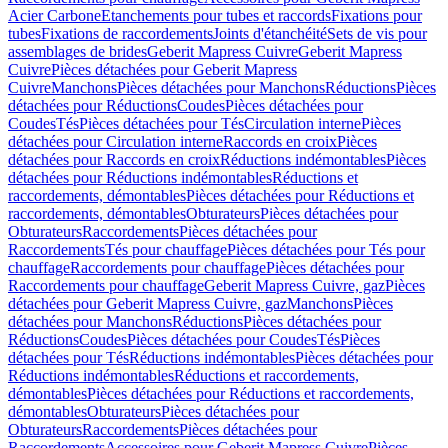
Acier Carbone
Etanchements pour tubes et raccords
Fixations pour
tubes
Fixations de raccordements
Joints d'étanchéité
Sets de vis pour
assemblages de brides
Geberit Mapress Cuivre
Geberit Mapress
Cuivre
Pièces détachées pour Geberit Mapress
Cuivre
Manchons
Pièces détachées pour Manchons
Réductions
Pièces
détachées pour Réductions
Coudes
Pièces détachées pour
Coudes
Tés
Pièces détachées pour Tés
Circulation interne
Pièces
détachées pour Circulation interne
Raccords en croix
Pièces
détachées pour Raccords en croix
Réductions indémontables
Pièces
détachées pour Réductions indémontables
Réductions et
raccordements, démontables
Pièces détachées pour Réductions et
raccordements, démontables
Obturateurs
Pièces détachées pour
Obturateurs
Raccordements
Pièces détachées pour
Raccordements
Tés pour chauffage
Pièces détachées pour Tés pour
chauffage
Raccordements pour chauffage
Pièces détachées pour
Raccordements pour chauffage
Geberit Mapress Cuivre, gaz
Pièces
détachées pour Geberit Mapress Cuivre, gaz
Manchons
Pièces
détachées pour Manchons
Réductions
Pièces détachées pour
Réductions
Coudes
Pièces détachées pour Coudes
Tés
Pièces
détachées pour Tés
Réductions indémontables
Pièces détachées pour
Réductions indémontables
Réductions et raccordements,
démontables
Pièces détachées pour Réductions et raccordements,
démontables
Obturateurs
Pièces détachées pour
Obturateurs
Raccordements
Pièces détachées pour
Raccordements
Accessoires pour Geberit Mapress Cuivre
Pièces