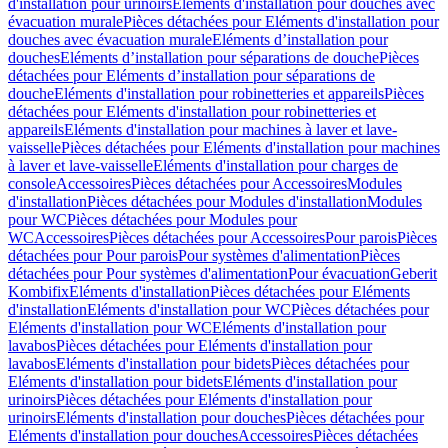
d'installation pour urinoirs
Eléments d'installation pour douches avec
évacuation murale
Pièces détachées pour Eléments d'installation pour
douches avec évacuation murale
Eléments d’installation pour
douches
Eléments d’installation pour séparations de douche
Pièces
détachées pour Eléments d’installation pour séparations de
douche
Eléments d'installation pour robinetteries et appareils
Pièces
détachées pour Eléments d'installation pour robinetteries et
appareils
Eléments d'installation pour machines à laver et lave-
vaisselle
Pièces détachées pour Eléments d'installation pour machines
à laver et lave-vaisselle
Eléments d'installation pour charges de
console
Accessoires
Pièces détachées pour Accessoires
Modules
d'installation
Pièces détachées pour Modules d'installation
Modules
pour WC
Pièces détachées pour Modules pour
WC
Accessoires
Pièces détachées pour Accessoires
Pour parois
Pièces
détachées pour Pour parois
Pour systèmes d'alimentation
Pièces
détachées pour Pour systèmes d'alimentation
Pour évacuation
Geberit
Kombifix
Eléments d'installation
Pièces détachées pour Eléments
d'installation
Eléments d'installation pour WC
Pièces détachées pour
Eléments d'installation pour WC
Eléments d'installation pour
lavabos
Pièces détachées pour Eléments d'installation pour
lavabos
Eléments d'installation pour bidets
Pièces détachées pour
Eléments d'installation pour bidets
Eléments d'installation pour
urinoirs
Pièces détachées pour Eléments d'installation pour
urinoirs
Eléments d'installation pour douches
Pièces détachées pour
Eléments d'installation pour douches
Accessoires
Pièces détachées