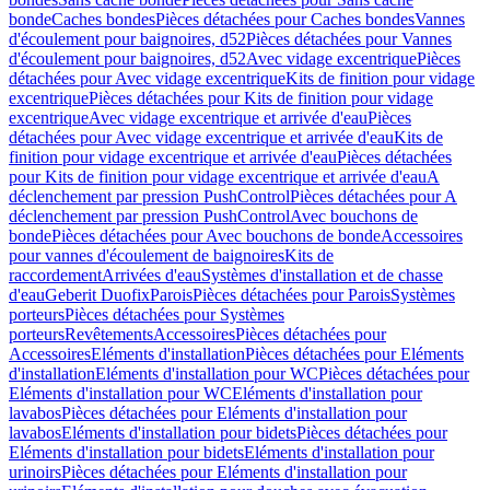
bonde
Caches bondes
Pièces détachées pour Caches bondes
Vannes
d'écoulement pour baignoires, d52
Pièces détachées pour Vannes
d'écoulement pour baignoires, d52
Avec vidage excentrique
Pièces
détachées pour Avec vidage excentrique
Kits de finition pour vidage
excentrique
Pièces détachées pour Kits de finition pour vidage
excentrique
Avec vidage excentrique et arrivée d'eau
Pièces
détachées pour Avec vidage excentrique et arrivée d'eau
Kits de
finition pour vidage excentrique et arrivée d'eau
Pièces détachées
pour Kits de finition pour vidage excentrique et arrivée d'eau
A
déclenchement par pression PushControl
Pièces détachées pour A
déclenchement par pression PushControl
Avec bouchons de
bonde
Pièces détachées pour Avec bouchons de bonde
Accessoires
pour vannes d'écoulement de baignoires
Kits de
raccordement
Arrivées d'eau
Systèmes d'installation et de chasse
d'eau
Geberit Duofix
Parois
Pièces détachées pour Parois
Systèmes
porteurs
Pièces détachées pour Systèmes
porteurs
Revêtements
Accessoires
Pièces détachées pour
Accessoires
Eléments d'installation
Pièces détachées pour Eléments
d'installation
Eléments d'installation pour WC
Pièces détachées pour
Eléments d'installation pour WC
Eléments d'installation pour
lavabos
Pièces détachées pour Eléments d'installation pour
lavabos
Eléments d'installation pour bidets
Pièces détachées pour
Eléments d'installation pour bidets
Eléments d'installation pour
urinoirs
Pièces détachées pour Eléments d'installation pour