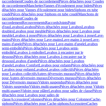
raccordement
Coudes de raccordement
Pièces détachées pour Coudes
de raccordement
Manchettes
Vannes d'écoulement pour bidets
Pièces
détachées pour Vannes d'écoulement pour bidets
Siphons en tube
coudé
Pièces détachées pour Siphons en tube coudé
Manchons de
raccordement
Coudes de
raccordement
Recouvrements
Raccords
Joints
Point
d'eau
Lavabos
Lavabos
Pièces détachées pour Lavabos
Lavabos
doubles
Lavabos pour meuble
Pièces détachées pour Lavabos pour
meuble
Lavabos à poser
Pièces détachées pour Lavabos à poser
Lave-
mains
Pièces détachées pour Lave-mains
Lave-mains à poser
Lave-
mains d'angle
Pièces détachées pour Lave-mains d'angle
Lavabos
semi-emboîtés
Pièces détachées pour Lavabos semi-
emboîtés
Lavabos à emboîter
Lavabos à encastrer par le
dessous
Pièces détachées pour Lavabos à encastrer par le
dessous
Lavabos d'angle
Pièces détachées pour Lavabos
d'angle
Lavabos Comfort
Lavabos pour enfants
Pièces détachées pour
Lavabos pour enfants
Lavabos
Lavabos collectifs
Pièces détachées
pour Lavabos collectifs
Autres déversoirs muraux
Pièces détachées
pour Autres déversoirs muraux
Déversoirs muraux
Pièces détachées
pour Déversoirs muraux
Vidoirs suspendus
Pièces détachées pour
Vidoirs suspendus
Vidoirs multi-usages
Pièces détachées pour Vidoirs
multi-usages
Vidoirs pour plâtre
Lavabos pour salles de classe
Pièces
détachées pour Lavabos pour salles de
classe
Accessoires
Colonnes
Pièces détachées pour Colonnes
Cache-
siphons
Pièces détachées pour Cache-siphons
Accessoires
Caches