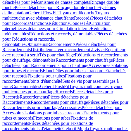
détachées pour Mécanismes de chasse complets
Rinçage double
touche
Pièces détachées pour Rinçage double touche
Systèmes
d'alimentation
Geberit FlowFit
Tuyaux multicouche
Tuyaux
multicouche avec résistance chauffante
Raccords
Pièces détachées
pour Raccords
Manchons
Réductions
Coudes
Tés
Circulation
interne
Pièces détachées pour Circulation interne
Réductions
indémontables
Réductions et raccords, démontables
Pièces détachées
pour Réductions et raccords,
démontables
Obturateurs
Raccordements
Pièces détachées pour
Raccordements
Distributeurs avec raccordement à visser
Répartiteur
avec raccord à sertir
Tés pour chauffage
Réductions et raccordements
pour chauffage, démontables
Raccordements pour chauffage
Pièces
détachées pour Raccordements pour chauffage
Accessoires
Isolations
pour tubes et raccords
Etanchéités pour tubes et raccords
Etanchéités
pour raccords
Fixations pour tubes
Fixations pour
raccordements
Joints d'étanchéité
Sets de vis pour assemblages à
bride
Consommables
Geberit PushFit
Tuyaux multicouches
Tuyaux
multicouches pour chauffage
Raccords
Pièces détachées pour
Raccords
Raccordements
Pièces détachées pour
Raccordements
Raccordements pour chauffage
Pièces détachées pour
Raccordements pour chauffage
Accessoires
Pièces détachées pour
Accessoires
Isolations pour tubes et raccords
Etanchements pour
tubes et raccords
Fixations pour tubes
Fixations de
raccordements
Pièces détachées pour Fixations de
raccordements
Joints d'étanchéité
Geberit Mepla
Tuyaux multicouches