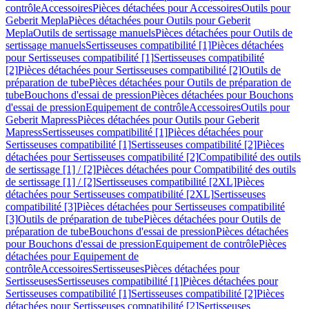
contrôle
Accessoires
Pièces détachées pour Accessoires
Outils pour
Geberit Mepla
Pièces détachées pour Outils pour Geberit
Mepla
Outils de sertissage manuels
Pièces détachées pour Outils de
sertissage manuels
Sertisseuses compatibilité [1]
Pièces détachées
pour Sertisseuses compatibilité [1]
Sertisseuses compatibilité
[2]
Pièces détachées pour Sertisseuses compatibilité [2]
Outils de
préparation de tube
Pièces détachées pour Outils de préparation de
tube
Bouchons d'essai de pression
Pièces détachées pour Bouchons
d'essai de pression
Equipement de contrôle
Accessoires
Outils pour
Geberit Mapress
Pièces détachées pour Outils pour Geberit
Mapress
Sertisseuses compatibilité [1]
Pièces détachées pour
Sertisseuses compatibilité [1]
Sertisseuses compatibilité [2]
Pièces
détachées pour Sertisseuses compatibilité [2]
Compatibilité des outils
de sertissage [1] / [2]
Pièces détachées pour Compatibilité des outils
de sertissage [1] / [2]
Sertisseuses compatibilité [2XL]
Pièces
détachées pour Sertisseuses compatibilité [2XL]
Sertisseuses
compatibilité [3]
Pièces détachées pour Sertisseuses compatibilité
[3]
Outils de préparation de tube
Pièces détachées pour Outils de
préparation de tube
Bouchons d'essai de pression
Pièces détachées
pour Bouchons d'essai de pression
Equipement de contrôle
Pièces
détachées pour Equipement de
contrôle
Accessoires
Sertisseuses
Pièces détachées pour
Sertisseuses
Sertisseuses compatibilité [1]
Pièces détachées pour
Sertisseuses compatibilité [1]
Sertisseuses compatibilité [2]
Pièces
détachées pour Sertisseuses compatibilité [2]
Sertisseuses