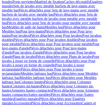
bondes
Porte-serviettes
Matériel de fixation
Caches décoratifs
Etagères
murales
Sets de lavabo avec meuble bas
Sets de lave-mains avec
meuble bas
Pièces détachées pour Sets de lave-mains avec meuble
bas
Sets de lavabo avec meuble bas
Pièces détachées pour Sets de
lavabo avec meuble bas
Sets de lavabo pour meuble avec meuble
bas
Pièces détachées pour Sets de lavabo pour meuble avec meuble
bas
Meubles de salle de bains
Meubles bas
Pièces détachées pour
Meubles bas
Pour lave-mains
Pièces détachées pour Pour lave-
mains
Pour lavabos
Pièces détachées pour Pour lavabos
Pour lavabos
doubles
Pièces détachées pour Pour lavabos doubles
Pour lavabos
pour meuble
Pièces détachées pour Pour lavabos pour meuble
Pour
lave-mains d'angle
Pièces détachées pour Pour lave-mains
d'angle
Pour lavabos d'angle
Pièces détachées pour Pour lavabos
d'angle
Plans de lavabo
Pièces détachées pour Plans de lavabo
Pour
lavabo à poser en forme de coupelle
Pièces détachées pour Pour
lavabo à poser en forme de coupelle
Pour lavabo à poser
rectangulaire
Pièces détachées pour Pour lavabo à poser
rectangulaire
Meubles latéraux bas
Pièces détachées pour Meubles
latéraux bas
Meubles latéraux bas
Pièces détachées pour Meubles
latéraux bas
Colonnes hautes
Pièces détachées pour Colonnes
hautes
Colonnes mi-hautes
Pièces détachées pour Colonnes mi-
hautes
Armoires hautes compactes
Pièces détachées pour Armoires
hautes compactes
Autres meubles
Pièces détachées pour Autres
meubles
Etagères murales
Pièces détachées pour Etagères
murales
Accessoires
Pièces détachées pour Accessoires
Casiers et