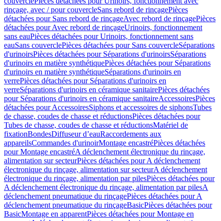
couvercle
Pièces détachées pour Urinoirs, fonctionnement avec
rinçage, avec / pour couvercle
Sans rebord de rinçage
Pièces
détachées pour Sans rebord de rinçage
Avec rebord de rinçage
Pièces
détachées pour Avec rebord de rinçage
Urinoirs, fonctionnement
sans eau
Pièces détachées pour Urinoirs, fonctionnement sans
eau
Sans couvercle
Pièces détachées pour Sans couvercle
Séparations
d'urinoirs
Pièces détachées pour Séparations d'urinoirs
Séparations
d'urinoirs en matière synthétique
Pièces détachées pour Séparations
d'urinoirs en matière synthétique
Séparations d'urinoirs en
verre
Pièces détachées pour Séparations d'urinoirs en
verre
Séparations d'urinoirs en céramique sanitaire
Pièces détachées
pour Séparations d'urinoirs en céramique sanitaire
Accessoires
Pièces
détachées pour Accessoires
Siphons et accessoires de siphons
Tubes
de chasse, coudes de chasse et réductions
Pièces détachées pour
Tubes de chasse, coudes de chasse et réductions
Matériel de
fixation
Bondes
Diffuseur d’eau
Raccordements aux
appareils
Commandes d'urinoir
Montage encastré
Pièces détachées
pour Montage encastré
A déclenchement électronique du rinçage,
alimentation sur secteur
Pièces détachées pour A déclenchement
électronique du rinçage, alimentation sur secteur
A déclenchement
électronique du rinçage, alimentation par piles
Pièces détachées pour
A déclenchement électronique du rinçage, alimentation par piles
A
déclenchement pneumatique du rinçage
Pièces détachées pour A
déclenchement pneumatique du rinçage
Basic
Pièces détachées pour
Basic
Montage en apparent
Pièces détachées pour Montage en