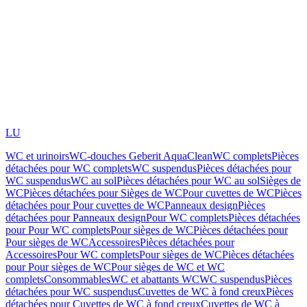
LU
WC et urinoirs
WC-douches Geberit AquaClean
WC complets
Pièces
détachées pour WC complets
WC suspendus
Pièces détachées pour
WC suspendus
WC au sol
Pièces détachées pour WC au sol
Sièges de
WC
Pièces détachées pour Sièges de WC
Pour cuvettes de WC
Pièces
détachées pour Pour cuvettes de WC
Panneaux design
Pièces
détachées pour Panneaux design
Pour WC complets
Pièces détachées
pour Pour WC complets
Pour sièges de WC
Pièces détachées pour
Pour sièges de WC
Accessoires
Pièces détachées pour
Accessoires
Pour WC complets
Pour sièges de WC
Pièces détachées
pour Pour sièges de WC
Pour sièges de WC et WC
complets
Consommables
WC et abattants WC
WC suspendus
Pièces
détachées pour WC suspendus
Cuvettes de WC à fond creux
Pièces
détachées pour Cuvettes de WC à fond creux
Cuvettes de WC à