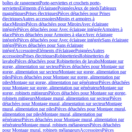
boîtes de rangement
Porte-serviettes et crochets porte-
serviettes
Eléments d'éclairage
Poignées
Jeux de pieds
Tableaux
magnétiques
Prises électriques
Pièces détachées pour Prises
électriques
Autres accessoires
Miroirs et armoires à
glace
Miroirs
Pièces détachées pour Miroirs
Avec éclairage
intégrée
Pièces détachées pour Avec éclairage intégrée
Armoires à
glace
Pièces détachées pour Armoires à glace
Avec éclairage
intégrée
Pièces détachées pour Avec éclairage intégrée
Sans éclairage
intégré
Pièces détachées pour Sans éclairage
intégré
Accessoires
Eléments d'éclairage
Poignées
Autres
accessoires
Prises électriques
Robinetteries
Robinetteries de
lavabo
Pièces détachées pour Robinetteries de lavabo
Montage sur
gorge, alimentation sur secteur
Pièces détachées pour Montage sur
gorge, alimentation sur secteur
Montage sur gorge, alimentation par
piles
Pièces détachées pour Montage sur gorge, alimentation par
piles
Montage sur gorge, alimentation par générateur
Pièces détachées
pour Montage sur gorge, alimentation par générateur
Montage sur
gorge, robinets mitigeurs
Pièces détachées pour Montage sur gorge,
robinets mitigeurs
Montage mural, alimentation sur secteur
Pièces
détachées pour Montage mural, alimentation sur secteur
Montage
mural, alimentation par piles
Pièces détachées pour Montage mural,
alimentation par piles
Montage mural, alimentation par
générateur
Pièces détachées pour Montage mural, alimentation par
générateur
Montage mural, robinets mélangeurs
Pièces détachées
pour Montage mural, robinets mélangeurs
Accessoires
Pièces