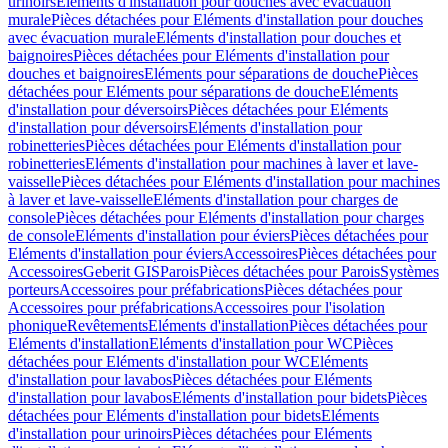
urinoirs
Eléments d'installation pour douches avec évacuation
murale
Pièces détachées pour Eléments d'installation pour douches
avec évacuation murale
Eléments d'installation pour douches et
baignoires
Pièces détachées pour Eléments d'installation pour
douches et baignoires
Eléments pour séparations de douche
Pièces
détachées pour Eléments pour séparations de douche
Eléments
d'installation pour déversoirs
Pièces détachées pour Eléments
d'installation pour déversoirs
Eléments d'installation pour
robinetteries
Pièces détachées pour Eléments d'installation pour
robinetteries
Eléments d'installation pour machines à laver et lave-
vaisselle
Pièces détachées pour Eléments d'installation pour machines
à laver et lave-vaisselle
Eléments d'installation pour charges de
console
Pièces détachées pour Eléments d'installation pour charges
de console
Eléments d'installation pour éviers
Pièces détachées pour
Eléments d'installation pour éviers
Accessoires
Pièces détachées pour
Accessoires
Geberit GIS
Parois
Pièces détachées pour Parois
Systèmes
porteurs
Accessoires pour préfabrications
Pièces détachées pour
Accessoires pour préfabrications
Accessoires pour l'isolation
phonique
Revêtements
Eléments d'installation
Pièces détachées pour
Eléments d'installation
Eléments d'installation pour WC
Pièces
détachées pour Eléments d'installation pour WC
Eléments
d'installation pour lavabos
Pièces détachées pour Eléments
d'installation pour lavabos
Eléments d'installation pour bidets
Pièces
détachées pour Eléments d'installation pour bidets
Eléments
d'installation pour urinoirs
Pièces détachées pour Eléments