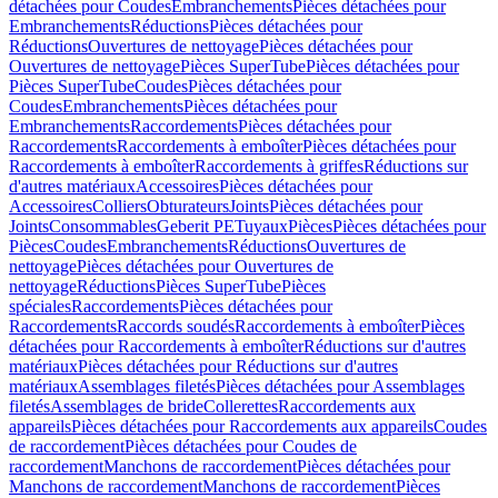
détachées pour Coudes
Embranchements
Pièces détachées pour
Embranchements
Réductions
Pièces détachées pour
Réductions
Ouvertures de nettoyage
Pièces détachées pour
Ouvertures de nettoyage
Pièces SuperTube
Pièces détachées pour
Pièces SuperTube
Coudes
Pièces détachées pour
Coudes
Embranchements
Pièces détachées pour
Embranchements
Raccordements
Pièces détachées pour
Raccordements
Raccordements à emboîter
Pièces détachées pour
Raccordements à emboîter
Raccordements à griffes
Réductions sur
d'autres matériaux
Accessoires
Pièces détachées pour
Accessoires
Colliers
Obturateurs
Joints
Pièces détachées pour
Joints
Consommables
Geberit PE
Tuyaux
Pièces
Pièces détachées pour
Pièces
Coudes
Embranchements
Réductions
Ouvertures de
nettoyage
Pièces détachées pour Ouvertures de
nettoyage
Réductions
Pièces SuperTube
Pièces
spéciales
Raccordements
Pièces détachées pour
Raccordements
Raccords soudés
Raccordements à emboîter
Pièces
détachées pour Raccordements à emboîter
Réductions sur d'autres
matériaux
Pièces détachées pour Réductions sur d'autres
matériaux
Assemblages filetés
Pièces détachées pour Assemblages
filetés
Assemblages de bride
Collerettes
Raccordements aux
appareils
Pièces détachées pour Raccordements aux appareils
Coudes
de raccordement
Pièces détachées pour Coudes de
raccordement
Manchons de raccordement
Pièces détachées pour
Manchons de raccordement
Manchons de raccordement
Pièces