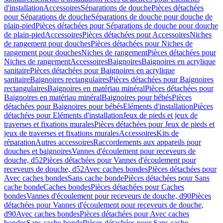
d'installation
Accessoires
Séparations de douche
Pièces détachées
pour Séparations de douche
Séparations de douche pour douche de
plain-pied
Pièces détachées pour Séparations de douche pour douche
de plain-pied
Accessoires
Pièces détachées pour Accessoires
Niches
de rangement pour douches
Pièces détachées pour Niches de
rangement pour douches
Niches de rangement
Pièces détachées pour
Niches de rangement
Accessoires
Baignoires
Baignoires en acrylique
sanitaire
Pièces détachées pour Baignoires en acrylique
sanitaire
Baignoires rectangulaires
Pièces détachées pour Baignoires
rectangulaires
Baignoires en matériau minéral
Pièces détachées pour
Baignoires en matériau minéral
Baignoires pour bébés
Pièces
détachées pour Baignoires pour bébés
Eléments d'installation
Pièces
détachées pour Eléments d'installation
Jeux de pieds et jeux de
traverses et fixations murales
Pièces détachées pour Jeux de pieds et
jeux de traverses et fixations murales
Accessoires
Kits de
réparation
Autres accessoires
Raccordements aux appareils pour
douches et baignoires
Vannes d'écoulement pour receveurs de
douche, d52
Pièces détachées pour Vannes d'écoulement pour
receveurs de douche, d52
Avec caches bondes
Pièces détachées pour
Avec caches bondes
Sans cache bonde
Pièces détachées pour Sans
cache bonde
Caches bondes
Pièces détachées pour Caches
bondes
Vannes d'écoulement pour receveurs de douche, d90
Pièces
détachées pour Vannes d'écoulement pour receveurs de douche,
d90
Avec caches bondes
Pièces détachées pour Avec caches
bondes
Sans cache bonde
Pièces détachées pour Sans cache