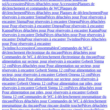
sol
Accessoires
Pièces détachées pour Accessoires
Plaques de
déclenchement et commandes de WC
Plaques de
déclenchement
Pièces détachées pour Plaques de déclenchement
Pour
réservoirs à encastrer Sigma
Pièces détachées pour Pour réservoirs à
encastrer Sigma
Pour réservoirs à encastrer Omega
Pièces détachées
pour Pour réservoirs à encastrer Omega
Pour réservoirs à encastrer
Kappa
Pièces détachées pour Pour réservoirs à encastrer Kappa
Pour
réservoirs à encastrer Delta
Pièces détachées pour Pour réservoirs à
encastrer Delta
Pour réservoirs à encastrer Twinline
Pièces détachées
pour Pour réservoirs à encastrer
Twinline
Accessoires
Consommables
Commandes de WC à
déclenchement électronique du rinçage
Pièces détachées pour
Commandes de WC à déclenchement électronique du rinçage
Pour
alimentation sur secteur, pour réservoirs à encastrer Geberit Sigma
12 cm
Pièces détachées pour Pour alimentation sur secteur, pour
réservoirs à encastrer Geberit Sigma 12 cm
Pour alimentation sur
secteur, pour réservoirs à encastrer Geberit Omega 12 cm
Pièces
détachées pour Pour alimentation sur secteur, pour réservoirs à
encastrer Geberit Omega 12 cm
Pour alimentation par piles, pour
réservoirs à encastrer Geberit Sigma 12 cm
Pièces détachées pour
Pour alimentation par piles, pour réservoirs à encastrer Geberit
Sigma 12 cm
Commandes de WC à déclenchement pneumatique du
rinçage
Pièces détachées pour Commandes de WC à déclenchement
pneumatique du rinçage
Pour rinçage double touche
Pièces détachées
pour Pour rinçage double touche
Pour rinçage simple touche
Pièces