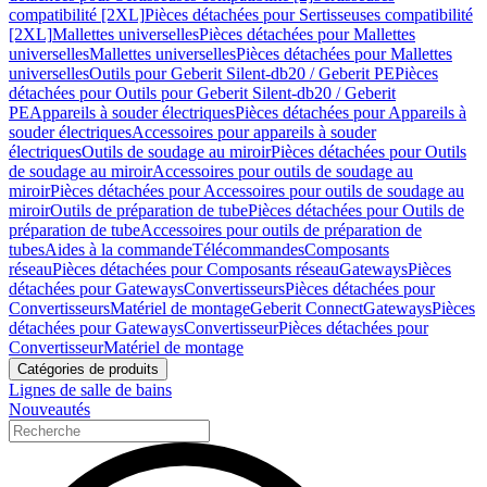
compatibilité [2XL]
Pièces détachées pour Sertisseuses compatibilité
[2XL]
Mallettes universelles
Pièces détachées pour Mallettes
universelles
Mallettes universelles
Pièces détachées pour Mallettes
universelles
Outils pour Geberit Silent-db20 / Geberit PE
Pièces
détachées pour Outils pour Geberit Silent-db20 / Geberit
PE
Appareils à souder électriques
Pièces détachées pour Appareils à
souder électriques
Accessoires pour appareils à souder
électriques
Outils de soudage au miroir
Pièces détachées pour Outils
de soudage au miroir
Accessoires pour outils de soudage au
miroir
Pièces détachées pour Accessoires pour outils de soudage au
miroir
Outils de préparation de tube
Pièces détachées pour Outils de
préparation de tube
Accessoires pour outils de préparation de
tubes
Aides à la commande
Télécommandes
Composants
réseau
Pièces détachées pour Composants réseau
Gateways
Pièces
détachées pour Gateways
Convertisseurs
Pièces détachées pour
Convertisseurs
Matériel de montage
Geberit Connect
Gateways
Pièces
détachées pour Gateways
Convertisseur
Pièces détachées pour
Convertisseur
Matériel de montage
Catégories de produits
Lignes de salle de bains
Nouveautés