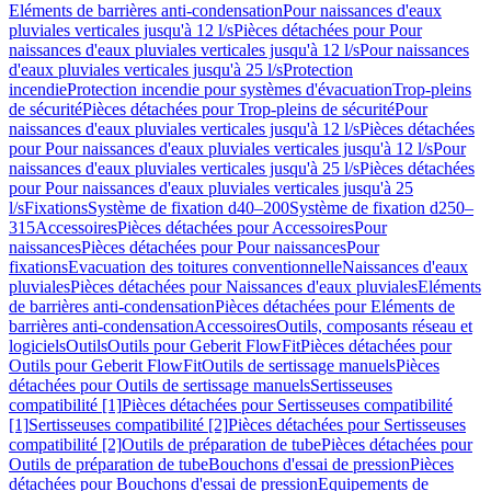
Eléments de barrières anti-condensation
Pour naissances d'eaux
pluviales verticales jusqu'à 12 l/s
Pièces détachées pour Pour
naissances d'eaux pluviales verticales jusqu'à 12 l/s
Pour naissances
d'eaux pluviales verticales jusqu'à 25 l/s
Protection
incendie
Protection incendie pour systèmes d'évacuation
Trop-pleins
de sécurité
Pièces détachées pour Trop-pleins de sécurité
Pour
naissances d'eaux pluviales verticales jusqu'à 12 l/s
Pièces détachées
pour Pour naissances d'eaux pluviales verticales jusqu'à 12 l/s
Pour
naissances d'eaux pluviales verticales jusqu'à 25 l/s
Pièces détachées
pour Pour naissances d'eaux pluviales verticales jusqu'à 25
l/s
Fixations
Système de fixation d40–200
Système de fixation d250–
315
Accessoires
Pièces détachées pour Accessoires
Pour
naissances
Pièces détachées pour Pour naissances
Pour
fixations
Evacuation des toitures conventionnelle
Naissances d'eaux
pluviales
Pièces détachées pour Naissances d'eaux pluviales
Eléments
de barrières anti-condensation
Pièces détachées pour Eléments de
barrières anti-condensation
Accessoires
Outils, composants réseau et
logiciels
Outils
Outils pour Geberit FlowFit
Pièces détachées pour
Outils pour Geberit FlowFit
Outils de sertissage manuels
Pièces
détachées pour Outils de sertissage manuels
Sertisseuses
compatibilité [1]
Pièces détachées pour Sertisseuses compatibilité
[1]
Sertisseuses compatibilité [2]
Pièces détachées pour Sertisseuses
compatibilité [2]
Outils de préparation de tube
Pièces détachées pour
Outils de préparation de tube
Bouchons d'essai de pression
Pièces
détachées pour Bouchons d'essai de pression
Equipements de