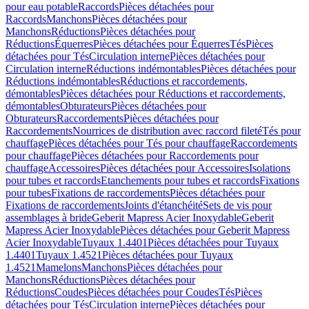
pour eau potable
Raccords
Pièces détachées pour
Raccords
Manchons
Pièces détachées pour
Manchons
Réductions
Pièces détachées pour
Réductions
Équerres
Pièces détachées pour Équerres
Tés
Pièces
détachées pour Tés
Circulation interne
Pièces détachées pour
Circulation interne
Réductions indémontables
Pièces détachées pour
Réductions indémontables
Réductions et raccordements,
démontables
Pièces détachées pour Réductions et raccordements,
démontables
Obturateurs
Pièces détachées pour
Obturateurs
Raccordements
Pièces détachées pour
Raccordements
Nourrices de distribution avec raccord fileté
Tés pour
chauffage
Pièces détachées pour Tés pour chauffage
Raccordements
pour chauffage
Pièces détachées pour Raccordements pour
chauffage
Accessoires
Pièces détachées pour Accessoires
Isolations
pour tubes et raccords
Etanchements pour tubes et raccords
Fixations
pour tubes
Fixations de raccordements
Pièces détachées pour
Fixations de raccordements
Joints d'étanchéité
Sets de vis pour
assemblages à bride
Geberit Mapress Acier Inoxydable
Geberit
Mapress Acier Inoxydable
Pièces détachées pour Geberit Mapress
Acier Inoxydable
Tuyaux 1.4401
Pièces détachées pour Tuyaux
1.4401
Tuyaux 1.4521
Pièces détachées pour Tuyaux
1.4521
Mamelons
Manchons
Pièces détachées pour
Manchons
Réductions
Pièces détachées pour
Réductions
Coudes
Pièces détachées pour Coudes
Tés
Pièces
détachées pour Tés
Circulation interne
Pièces détachées pour