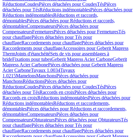
Réductions
Coudes
Pièces détachées pour Coudes
Tés
Pièces
détachées pour Tés
Réductions indémontables
Pièces détachées pour
Réductions indémontables
Réductions et raccords,
démontables
Pièces détachées pour Réductions et raccords,
démontables
Compensateurs
Pièces détachées pour
Compensateurs
Fermetures
Pièces détachées pour Fermetures
Tés
pour chauffage
Pièces détachées pour Tés pour
chauffage
Raccordements pour chauffage
Pièces détachées pour
Raccordements pour chauffage
Accessoires pour Geberit Mapress
Therm
Joints d'étanchéité
Sets de vis pour assemblages à
bride
Fixations pour tubes
Geberit Mapress Acier Carbone
Geberit
Mapress Acier Carbone
Pièces détachées pour Geberit Mapress
Acier Carbone
Tuyaux 1.0034
Tuyaux
1.0215
Mamelons
Manchons
Pièces détachées pour
Manchons
Réductions
Pièces détachées pour
Réductions
Coudes
Pièces détachées pour Coudes
Tés
Pièces
détachées pour Tés
Raccords en croix
Pièces détachées pour
Raccords en croix
Réductions indémontables
Pièces détachées pour
Réductions indémontables
Réductions et raccordements,
démontables
Pièces détachées pour Réductions et raccordements,
démontables
Compensateurs
Pièces détachées pour
Compensateurs
Obturateurs
Pièces détachées pour Obturateurs
Tés
pour chauffage
Pièces détachées pour Tés pour
chauffage
Raccordements pour chauffage
Pièces détachées pour
Raccordements pour chauffage
Accessoires pour Geberit Mapress