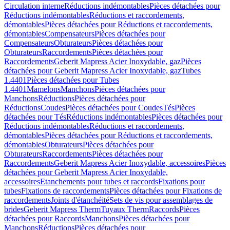
Circulation interne
Réductions indémontables
Pièces détachées pour
Réductions indémontables
Réductions et raccordements,
démontables
Pièces détachées pour Réductions et raccordements,
démontables
Compensateurs
Pièces détachées pour
Compensateurs
Obturateurs
Pièces détachées pour
Obturateurs
Raccordements
Pièces détachées pour
Raccordements
Geberit Mapress Acier Inoxydable, gaz
Pièces
détachées pour Geberit Mapress Acier Inoxydable, gaz
Tubes
1.4401
Pièces détachées pour Tubes
1.4401
Mamelons
Manchons
Pièces détachées pour
Manchons
Réductions
Pièces détachées pour
Réductions
Coudes
Pièces détachées pour Coudes
Tés
Pièces
détachées pour Tés
Réductions indémontables
Pièces détachées pour
Réductions indémontables
Réductions et raccordements,
démontables
Pièces détachées pour Réductions et raccordements,
démontables
Obturateurs
Pièces détachées pour
Obturateurs
Raccordements
Pièces détachées pour
Raccordements
Geberit Mapress Acier Inoxydable, accessoires
Pièces
détachées pour Geberit Mapress Acier Inoxydable,
accessoires
Etanchements pour tubes et raccords
Fixations pour
tubes
Fixations de raccordements
Pièces détachées pour Fixations de
raccordements
Joints d'étanchéité
Sets de vis pour assemblages de
brides
Geberit Mapress Therm
Tuyaux Therm
Raccords
Pièces
détachées pour Raccords
Manchons
Pièces détachées pour
Manchons
Réductions
Pièces détachées pour