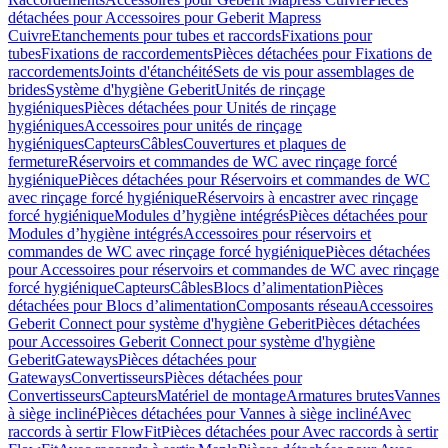
détachées pour Accessoires pour Geberit Mapress
Cuivre
Etanchements pour tubes et raccords
Fixations pour
tubes
Fixations de raccordements
Pièces détachées pour Fixations de
raccordements
Joints d'étanchéité
Sets de vis pour assemblages de
brides
Système d'hygiène Geberit
Unités de rinçage
hygiéniques
Pièces détachées pour Unités de rinçage
hygiéniques
Accessoires pour unités de rinçage
hygiéniques
Capteurs
Câbles
Couvertures et plaques de
fermeture
Réservoirs et commandes de WC avec rinçage forcé
hygiénique
Pièces détachées pour Réservoirs et commandes de WC
avec rinçage forcé hygiénique
Réservoirs à encastrer avec rinçage
forcé hygiénique
Modules d’hygiène intégrés
Pièces détachées pour
Modules d’hygiène intégrés
Accessoires pour réservoirs et
commandes de WC avec rinçage forcé hygiénique
Pièces détachées
pour Accessoires pour réservoirs et commandes de WC avec rinçage
forcé hygiénique
Capteurs
Câbles
Blocs d’alimentation
Pièces
détachées pour Blocs d’alimentation
Composants réseau
Accessoires
Geberit Connect pour système d'hygiène Geberit
Pièces détachées
pour Accessoires Geberit Connect pour système d'hygiène
Geberit
Gateways
Pièces détachées pour
Gateways
Convertisseurs
Pièces détachées pour
Convertisseurs
Capteurs
Matériel de montage
Armatures brutes
Vannes
à siège incliné
Pièces détachées pour Vannes à siège incliné
Avec
raccords à sertir FlowFit
Pièces détachées pour Avec raccords à sertir