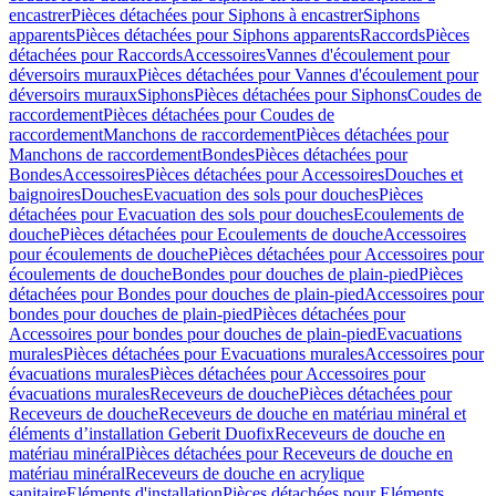
encastrer
Pièces détachées pour Siphons à encastrer
Siphons
apparents
Pièces détachées pour Siphons apparents
Raccords
Pièces
détachées pour Raccords
Accessoires
Vannes d'écoulement pour
déversoirs muraux
Pièces détachées pour Vannes d'écoulement pour
déversoirs muraux
Siphons
Pièces détachées pour Siphons
Coudes de
raccordement
Pièces détachées pour Coudes de
raccordement
Manchons de raccordement
Pièces détachées pour
Manchons de raccordement
Bondes
Pièces détachées pour
Bondes
Accessoires
Pièces détachées pour Accessoires
Douches et
baignoires
Douches
Evacuation des sols pour douches
Pièces
détachées pour Evacuation des sols pour douches
Ecoulements de
douche
Pièces détachées pour Ecoulements de douche
Accessoires
pour écoulements de douche
Pièces détachées pour Accessoires pour
écoulements de douche
Bondes pour douches de plain-pied
Pièces
détachées pour Bondes pour douches de plain-pied
Accessoires pour
bondes pour douches de plain-pied
Pièces détachées pour
Accessoires pour bondes pour douches de plain-pied
Evacuations
murales
Pièces détachées pour Evacuations murales
Accessoires pour
évacuations murales
Pièces détachées pour Accessoires pour
évacuations murales
Receveurs de douche
Pièces détachées pour
Receveurs de douche
Receveurs de douche en matériau minéral et
éléments d’installation Geberit Duofix
Receveurs de douche en
matériau minéral
Pièces détachées pour Receveurs de douche en
matériau minéral
Receveurs de douche en acrylique
sanitaire
Eléments d'installation
Pièces détachées pour Eléments