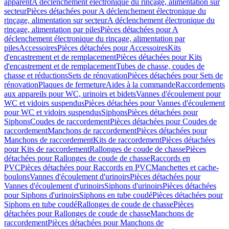
apparent
A déclenchement électronique du rinçage, alimentation sur
secteur
Pièces détachées pour A déclenchement électronique du
rinçage, alimentation sur secteur
A déclenchement électronique du
rinçage, alimentation par piles
Pièces détachées pour A
déclenchement électronique du rinçage, alimentation par
piles
Accessoires
Pièces détachées pour Accessoires
Kits
d'encastrement et de remplacement
Pièces détachées pour Kits
d'encastrement et de remplacement
Tubes de chasse, coudes de
chasse et réductions
Sets de rénovation
Pièces détachées pour Sets de
rénovation
Plaques de fermeture
Aides à la commande
Raccordements
aux appareils pour WC, urinoirs et bidets
Vannes d'écoulement pour
WC et vidoirs suspendus
Pièces détachées pour Vannes d'écoulement
pour WC et vidoirs suspendus
Siphons
Pièces détachées pour
Siphons
Coudes de raccordement
Pièces détachées pour Coudes de
raccordement
Manchons de raccordement
Pièces détachées pour
Manchons de raccordement
Kits de raccordement
Pièces détachées
pour Kits de raccordement
Rallonges de coude de chasse
Pièces
détachées pour Rallonges de coude de chasse
Raccords en
PVC
Pièces détachées pour Raccords en PVC
Manchettes et cache-
boulons
Vannes d'écoulement d'urinoirs
Pièces détachées pour
Vannes d'écoulement d'urinoirs
Siphons d'urinoirs
Pièces détachées
pour Siphons d'urinoirs
Siphons en tube coudé
Pièces détachées pour
Siphons en tube coudé
Rallonges de coude de chasse
Pièces
détachées pour Rallonges de coude de chasse
Manchons de
raccordement
Pièces détachées pour Manchons de