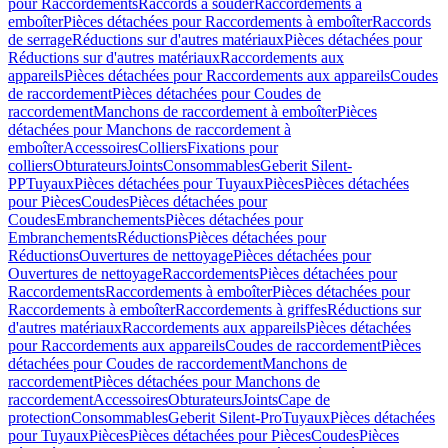
pour Raccordements
Raccords à souder
Raccordements à
emboîter
Pièces détachées pour Raccordements à emboîter
Raccords
de serrage
Réductions sur d'autres matériaux
Pièces détachées pour
Réductions sur d'autres matériaux
Raccordements aux
appareils
Pièces détachées pour Raccordements aux appareils
Coudes
de raccordement
Pièces détachées pour Coudes de
raccordement
Manchons de raccordement à emboîter
Pièces
détachées pour Manchons de raccordement à
emboîter
Accessoires
Colliers
Fixations pour
colliers
Obturateurs
Joints
Consommables
Geberit Silent-
PP
Tuyaux
Pièces détachées pour Tuyaux
Pièces
Pièces détachées
pour Pièces
Coudes
Pièces détachées pour
Coudes
Embranchements
Pièces détachées pour
Embranchements
Réductions
Pièces détachées pour
Réductions
Ouvertures de nettoyage
Pièces détachées pour
Ouvertures de nettoyage
Raccordements
Pièces détachées pour
Raccordements
Raccordements à emboîter
Pièces détachées pour
Raccordements à emboîter
Raccordements à griffes
Réductions sur
d'autres matériaux
Raccordements aux appareils
Pièces détachées
pour Raccordements aux appareils
Coudes de raccordement
Pièces
détachées pour Coudes de raccordement
Manchons de
raccordement
Pièces détachées pour Manchons de
raccordement
Accessoires
Obturateurs
Joints
Cape de
protection
Consommables
Geberit Silent-Pro
Tuyaux
Pièces détachées
pour Tuyaux
Pièces
Pièces détachées pour Pièces
Coudes
Pièces