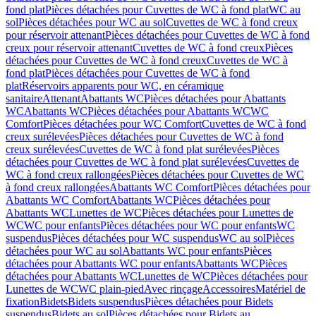
fond plat
Pièces détachées pour Cuvettes de WC à fond plat
WC au
sol
Pièces détachées pour WC au sol
Cuvettes de WC à fond creux
pour réservoir attenant
Pièces détachées pour Cuvettes de WC à fond
creux pour réservoir attenant
Cuvettes de WC à fond creux
Pièces
détachées pour Cuvettes de WC à fond creux
Cuvettes de WC à
fond plat
Pièces détachées pour Cuvettes de WC à fond
plat
Réservoirs apparents pour WC, en céramique
sanitaire
Attenant
Abattants WC
Pièces détachées pour Abattants
WC
Abattants WC
Pièces détachées pour Abattants WC
WC
Comfort
Pièces détachées pour WC Comfort
Cuvettes de WC à fond
creux surélevées
Pièces détachées pour Cuvettes de WC à fond
creux surélevées
Cuvettes de WC à fond plat surélevées
Pièces
détachées pour Cuvettes de WC à fond plat surélevées
Cuvettes de
WC à fond creux rallongées
Pièces détachées pour Cuvettes de WC
à fond creux rallongées
Abattants WC Comfort
Pièces détachées pour
Abattants WC Comfort
Abattants WC
Pièces détachées pour
Abattants WC
Lunettes de WC
Pièces détachées pour Lunettes de
WC
WC pour enfants
Pièces détachées pour WC pour enfants
WC
suspendus
Pièces détachées pour WC suspendus
WC au sol
Pièces
détachées pour WC au sol
Abattants WC pour enfants
Pièces
détachées pour Abattants WC pour enfants
Abattants WC
Pièces
détachées pour Abattants WC
Lunettes de WC
Pièces détachées pour
Lunettes de WC
WC plain-pied
Avec rinçage
Accessoires
Matériel de
fixation
Bidets
Bidets suspendus
Pièces détachées pour Bidets
suspendus
Bidets au sol
Pièces détachées pour Bidets au