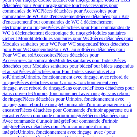
détachées pour Pour rinçage simple touche
Accessoires pour
commandes de WC
Pièces détachées pour Accessoires pour
commandes de WC
Kits d'encastrement
Pièces détachées pour Kits
d'encastrement
Pour commandes de WC à déclenchement
électronique du rinçage
Pièces détachées pour Pour commandes de
WC à déclenchement électronique du rinçage
Modules sanitaires
Geberit Monolith
Modules sanitaires pour WC
Pièces détachées pour
Modules sanitaires pour WC
Pour WC suspendus
Pièces détachées
pour Pour WC suspendus
Pour WC au sol
Pièces détachées pour
Pour WC au sol
Accessoires
Pièces détachées pour
Accessoires
Consommables
Modules sanitaires pour bidets
Pièces
détachées pour Modules sanitaires pour bidets
Pour bidets suspendus
et au sol
Pièces détachées pour Pour bidets suspendus et au
sol
Urinoirs
Urinoirs, fonctionnement avec rinçage, avec rebord de
rinçage
Pièces détachées pour Urinoirs, fonctionnement avec
rinçage, avec rebord de rinçage
Sans couvercle
Pièces détachées pour
Sans couvercle
Urinoirs, fonctionnement avec rinçage, sans rebord
de rinçage
Pièces détachées pour Urinoirs, fonctionnement avec
rinçage, sans rebord de rinçage
Commande d'urinoir apparente ou à
encastrer
Pièces détachées pour Commande d'urinoir apparente ou à
encastrer
Avec commande d'urinoir intégrée
Pièces détachées pour
Avec commande d'urinoir intégrée
Pour commande d'urinoir
intégrée
Pièces détachées pour Pour commande d'urinoir
intégrée
Urinoirs, fonctionnement avec rinçage, avec / pour