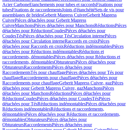
Acier Carbone
Etanchements pour tubes et raccords
Fixations pour
tubes
Fixations de raccordements
Joints d'étanchéité
Sets de vis pour
assemblages de brides
Geberit Mapress Cuivre
Geberit Mapress
Cuivre
Pièces détachées pour Geberit Mapress
Cuivre
Manchons
Pièces détachées pour Manchons
Réductions
Pièces
détachées pour Réductions
Coudes
Pièces détachées pour
Coudes
Tés
Pièces détachées pour Tés
Circulation interne
Pièces
détachées pour Circulation interne
Raccords en croix
Pièces
détachées pour Raccords en croix
Réductions indémontables
Pièces
détachées pour Réductions indémontables
Réductions et
raccordements, démontables
Pièces détachées pour Réductions et
raccordements, démontables
Obturateurs
Pièces détachées pour
Obturateurs
Raccordements
Pièces détachées pour
Raccordements
Tés pour chauffage
Pièces détachées pour Tés pour
chauffage
Raccordements pour chauffage
Pièces détachées pour
Raccordements pour chauffage
Geberit Mapress Cuivre, gaz
Pièces
détachées pour Geberit Mapress Cuivre, gaz
Manchons
Pièces
détachées pour Manchons
Réductions
Pièces détachées pour
Réductions
Coudes
Pièces détachées pour Coudes
Tés
Pièces
détachées pour Tés
Réductions indémontables
Pièces détachées pour
Réductions indémontables
Réductions et raccordements,
démontables
Pièces détachées pour Réductions et raccordements,
démontables
Obturateurs
Pièces détachées pour
Obturateurs
Raccordements
Pièces détachées pour
Raccordements
Accessoires pour Geberit Mapress Cuivre
Pièces