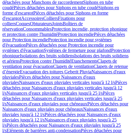
détachées pour Manchons de raccordement
Siphons en tube
coudé
Pièces détachées pour Siphons en tube coudé
Siphons en
forme d'escargot
Pièces détachées pour Siphons en forme
d'escargot
Accessoires
Colliers
Fixations pour
colliers
Coques
Obturateurs
Joints
Boîtiers de
réservation
Consommables
Protection incendie, protection phonique
et protection contre l'humidité
Protection incendie
Pièces détachées
pour Protection incendie
Protection incendie pour systèmes
d'évacuation
Pièces détachées pour Protection incendie pour
systèmes d'évacuation
Systèmes de fermeture pour plafond
Protection
phonique
Isolations des bruits solidiens
Isolations des bruits solidiens
et aériens
Protection contre l'humidité
Etanchements
Clapets de
ventilation pour évacuation
Clapets de ventilation
Clapets de retenue
d’énergie
Evacuation des toitures Geberit Pluvia
Naissances d'eaux
pluviales
Pièces détachées pour Naissances d'eaux
pluviales
Naissances d'eaux pluviales verticales jusqu'à 12 l/s
Pièces
détachées pour Naissances d'eaux pluviales verticales jusqu'à 12
l/s
Naissances d'eaux pluviales verticales jusqu'à 25 l/s
Pièces
détachées pour Naissances d'eaux pluviales verticales jusqu'à 25
l/s
Naissances d'eaux pluviales pour chéneaux
Pièces détachées pour
Naissances d'eaux pluviales pour chéneaux
Naissances d'eaux
pluviales jusqu'à 12 l/s
Pièces détachées pour Naissances d'eaux
pluviales jusqu'à 12 l/s
Naissances d'eaux pluviales jusqu'à 25
l/s
Pièces détachées pour Naissances d'eaux pluviales jusqu'à 25
l/s
Eléments de barrières anti-condensation
Pièces détachées pour