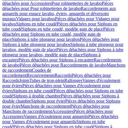
détachées pour Accessoires
Pour robinetteries de lavabo
Pièces
détachées pour Pour robinetteries de lavabo
Raccordements aux
appareils pour espace lavabo, éviers, appareils et déversoirs
muraux
Vidages pour lavabos
Pièces détachées pour Vidages pour
lavabos
Siphons en tube coudé
Pièces détachées pour Siphons en
tube coudé
Siphons en tube coudé, modèle gain de place
Pièces
détachées pour Siphons en tube coudé, modèle gain de
place
Siphons à tube plongeur pour lavabos
Pièces détachées pour
Siphons à tube plongeur pour lavabos
Siphons à tube plongeur pour
lavabos, modèle gain de place
Pièces détachées pour Siphons à tube
plongeur pour lavabos, modèle gain de place
Siphons à
encastrer
Pièces détachées pour Siphons à encastrer
Raccordements
de lavabo
Pièces détachées pour Raccordements de lavabo
Manchons
de raccordement
Coudes de
raccordement
Recouvrements
Raccords
Pièces détachées pour
Raccords
Joints
Tubes de trop-plein
Rallonges
Vannes d'écoulement
pour éviers
Pièces détachées pour Vannes d'écoulement pour
éviers
Siphons en tube coudé
Pièces détachées pour Siphons en tube
coudé
Siphons à double chambre
Pièces détachées pour Siphons à
double chambre
Siphons pour évier
Pièces détachées pour Siphons
pour évier
Manchons de raccordement
Pièces détachées pour
Manchons de raccordement
Accessoires
Pièces détachées pour
Accessoires
Vannes d'écoulement pour appareils
Pièces détachées
pour Vannes d'écoulement pour appareils
Siphons en tube
coudé
Pièces détachées pour Siphons en tube coudé
Siphons à