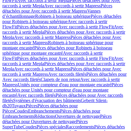
FlowFit
Avec raccords à sertir Mepla
Pièces détachées pour Avec
raccords à sertir Mepla
Avec raccords à sertir Mapress
Pièces
détachées pour Avec raccords à sertir Mapress
Vannes
d’échantillonnage
Robinets à boisseau sphérique
Pièces détachées
pour Robinets à boisseau sphérique
Avec raccords à sertir
FlowFit
Pièces détachées pour Avec raccords à sertir FlowFit
Avec
raccords à sertir Mepla
Pièces détachées pour Avec raccords à sertir
Mepla
Avec raccords à sertir Mapress
Pièces détachées pour Avec
raccords à sertir Mapress
Robinets à boisseau sphérique pour
montage encastré
Pièces détachées pour Robinets à boisseau
sphérique pour montage encastré
Avec raccords à sertir
FlowFit
Pièces détachées pour Avec raccords à sertir FlowFit
Avec
raccords à sertir Mepla
Pièces détachées pour Avec raccords à sertir
Mepla
Avec raccords à sertir Mapress
Pièces détachées pour Avec
raccords à sertir Mapress
Avec raccords filetés
Pièces détachées pour
Avec raccords filetés
Clapets de non retour
Avec raccords à sertir
Mapress
Unités pour compteur d'eau pour montage encastré
Pièces
détachées pour Unités pour compteur d'eau pour montage
encastré
Avec raccords filetés
Pièces détachées pour Avec raccords
filetés
Systèmes d'évacuation des bâtiments
Geberit Silent-
db20
Tuyaux
Pièces
Pièces détachées pour
Pièces
Coudes
Embranchements
Pièces détachées pour
Embranchements
Réductions
Ouvertures de nettoyage
Pièces
détachées pour Ouvertures de nettoyage
Pièces
SuperTube
Coudes
Pièces spéciales
Raccordements
Pièces détachées