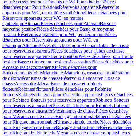
pour Accessoires
Pour eléments de WC
Pour fixations
Pièces
détachées pour Pour fixations
Réservoirs apparents
Réservoirs
apparents pour WC, en matière synthétique
Pièces détachées pour
Réservoirs apparents pour WC, en matière
synthétique
Attenant
Pièces détachées pour Attenant
Basse et
moyenne position
Pièces détachées pour Basse et moyenne
position
Réservoirs apparents pour WC, en céramique
Pièces
détachées pour Réservoirs apparents pour WC, en
céramique
Attenant
Pièces détachées pour Attenant
Tubes de chasse
pour réservoirs apparents
Pièces détachées pour Tubes de chasse
pour réservoirs apparents
Haute position
Pièces détachées pour Haute
position
Basse et moyenne position
Accessoires
Pièces détachées pour
Accessoires
Raccordements
Pièces détachées pour
Raccordements
Joints
Manchettes
Mamelons, rosaces et modérateurs
de débit
Mécanismes de chasse
Réservoirs à encastrer
Tubes de
chasse
Accessoires
Mécanismes de chasse et robinets
flotteurs
Robinets flotteurs
Pièces détachées pour Robinets
flotteurs
Robinets flotteurs pour réservoirs apparents
Pièces détachées
pour Robinets flotteurs pour réservoirs apparents
Robinets flotteurs
pour réservoirs à encastrer
Pièces détachées pour Robinets flotteurs
pour réservoirs à encastrer
Mécanismes de chasse
Pièces détachées
pour Mécanismes de chasse
Rinçage interrompable
Pièces détachées
pour Rinçage interrompable
Rinçage simple touche
Pièces détachées
pour Rinçage simple touche
Rinçage double touche
Pièces détachées
pour Rinçage double touche
Mécanismes de chasse complets
Pièces