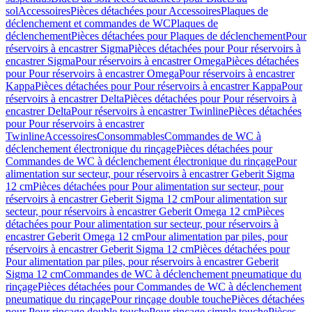
sol
Accessoires
Pièces détachées pour Accessoires
Plaques de
déclenchement et commandes de WC
Plaques de
déclenchement
Pièces détachées pour Plaques de déclenchement
Pour
réservoirs à encastrer Sigma
Pièces détachées pour Pour réservoirs à
encastrer Sigma
Pour réservoirs à encastrer Omega
Pièces détachées
pour Pour réservoirs à encastrer Omega
Pour réservoirs à encastrer
Kappa
Pièces détachées pour Pour réservoirs à encastrer Kappa
Pour
réservoirs à encastrer Delta
Pièces détachées pour Pour réservoirs à
encastrer Delta
Pour réservoirs à encastrer Twinline
Pièces détachées
pour Pour réservoirs à encastrer
Twinline
Accessoires
Consommables
Commandes de WC à
déclenchement électronique du rinçage
Pièces détachées pour
Commandes de WC à déclenchement électronique du rinçage
Pour
alimentation sur secteur, pour réservoirs à encastrer Geberit Sigma
12 cm
Pièces détachées pour Pour alimentation sur secteur, pour
réservoirs à encastrer Geberit Sigma 12 cm
Pour alimentation sur
secteur, pour réservoirs à encastrer Geberit Omega 12 cm
Pièces
détachées pour Pour alimentation sur secteur, pour réservoirs à
encastrer Geberit Omega 12 cm
Pour alimentation par piles, pour
réservoirs à encastrer Geberit Sigma 12 cm
Pièces détachées pour
Pour alimentation par piles, pour réservoirs à encastrer Geberit
Sigma 12 cm
Commandes de WC à déclenchement pneumatique du
rinçage
Pièces détachées pour Commandes de WC à déclenchement
pneumatique du rinçage
Pour rinçage double touche
Pièces détachées
pour Pour rinçage double touche
Pour rinçage simple touche
Pièces