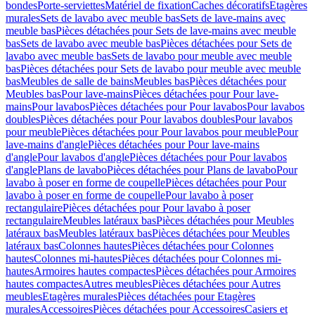
bondes
Porte-serviettes
Matériel de fixation
Caches décoratifs
Etagères
murales
Sets de lavabo avec meuble bas
Sets de lave-mains avec
meuble bas
Pièces détachées pour Sets de lave-mains avec meuble
bas
Sets de lavabo avec meuble bas
Pièces détachées pour Sets de
lavabo avec meuble bas
Sets de lavabo pour meuble avec meuble
bas
Pièces détachées pour Sets de lavabo pour meuble avec meuble
bas
Meubles de salle de bains
Meubles bas
Pièces détachées pour
Meubles bas
Pour lave-mains
Pièces détachées pour Pour lave-
mains
Pour lavabos
Pièces détachées pour Pour lavabos
Pour lavabos
doubles
Pièces détachées pour Pour lavabos doubles
Pour lavabos
pour meuble
Pièces détachées pour Pour lavabos pour meuble
Pour
lave-mains d'angle
Pièces détachées pour Pour lave-mains
d'angle
Pour lavabos d'angle
Pièces détachées pour Pour lavabos
d'angle
Plans de lavabo
Pièces détachées pour Plans de lavabo
Pour
lavabo à poser en forme de coupelle
Pièces détachées pour Pour
lavabo à poser en forme de coupelle
Pour lavabo à poser
rectangulaire
Pièces détachées pour Pour lavabo à poser
rectangulaire
Meubles latéraux bas
Pièces détachées pour Meubles
latéraux bas
Meubles latéraux bas
Pièces détachées pour Meubles
latéraux bas
Colonnes hautes
Pièces détachées pour Colonnes
hautes
Colonnes mi-hautes
Pièces détachées pour Colonnes mi-
hautes
Armoires hautes compactes
Pièces détachées pour Armoires
hautes compactes
Autres meubles
Pièces détachées pour Autres
meubles
Etagères murales
Pièces détachées pour Etagères
murales
Accessoires
Pièces détachées pour Accessoires
Casiers et