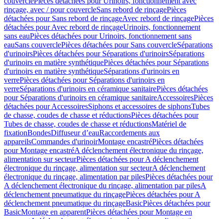
couvercle
Pièces détachées pour Urinoirs, fonctionnement avec
rinçage, avec / pour couvercle
Sans rebord de rinçage
Pièces
détachées pour Sans rebord de rinçage
Avec rebord de rinçage
Pièces
détachées pour Avec rebord de rinçage
Urinoirs, fonctionnement
sans eau
Pièces détachées pour Urinoirs, fonctionnement sans
eau
Sans couvercle
Pièces détachées pour Sans couvercle
Séparations
d'urinoirs
Pièces détachées pour Séparations d'urinoirs
Séparations
d'urinoirs en matière synthétique
Pièces détachées pour Séparations
d'urinoirs en matière synthétique
Séparations d'urinoirs en
verre
Pièces détachées pour Séparations d'urinoirs en
verre
Séparations d'urinoirs en céramique sanitaire
Pièces détachées
pour Séparations d'urinoirs en céramique sanitaire
Accessoires
Pièces
détachées pour Accessoires
Siphons et accessoires de siphons
Tubes
de chasse, coudes de chasse et réductions
Pièces détachées pour
Tubes de chasse, coudes de chasse et réductions
Matériel de
fixation
Bondes
Diffuseur d’eau
Raccordements aux
appareils
Commandes d'urinoir
Montage encastré
Pièces détachées
pour Montage encastré
A déclenchement électronique du rinçage,
alimentation sur secteur
Pièces détachées pour A déclenchement
électronique du rinçage, alimentation sur secteur
A déclenchement
électronique du rinçage, alimentation par piles
Pièces détachées pour
A déclenchement électronique du rinçage, alimentation par piles
A
déclenchement pneumatique du rinçage
Pièces détachées pour A
déclenchement pneumatique du rinçage
Basic
Pièces détachées pour
Basic
Montage en apparent
Pièces détachées pour Montage en