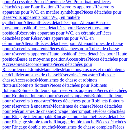
pour Accessoires
Pour eléments de WC
Pour fixations
Pièces
détachées pour Pour fixations
Réservoirs apparents
Réservoirs
apparents pour WC, en matière synthétique
Pièces détachées pour
Réservoirs apparents pour WC, en matière
synthétique
Attenant
Pièces détachées pour Attenant
Basse et
moyenne position
Pièces détachées pour Basse et moyenne
position
Réservoirs apparents pour WC, en céramique
Pièces
détachées pour Réservoirs apparents pour WC, en
céramique
Attenant
Pièces détachées pour Attenant
Tubes de chasse
pour réservoirs apparents
Pièces détachées pour Tubes de chasse
pour réservoirs apparents
Haute position
Pièces détachées pour Haute
position
Basse et moyenne position
Accessoires
Pièces détachées pour
Accessoires
Raccordements
Pièces détachées pour
Raccordements
Joints
Manchettes
Mamelons, rosaces et modérateurs
de débit
Mécanismes de chasse
Réservoirs à encastrer
Tubes de
chasse
Accessoires
Mécanismes de chasse et robinets
flotteurs
Robinets flotteurs
Pièces détachées pour Robinets
flotteurs
Robinets flotteurs pour réservoirs apparents
Pièces détachées
pour Robinets flotteurs pour réservoirs apparents
Robinets flotteurs
pour réservoirs à encastrer
Pièces détachées pour Robinets flotteurs
pour réservoirs à encastrer
Mécanismes de chasse
Pièces détachées
pour Mécanismes de chasse
Rinçage interrompable
Pièces détachées
pour Rinçage interrompable
Rinçage simple touche
Pièces détachées
pour Rinçage simple touche
Rinçage double touche
Pièces détachées
pour Rinçage double touche
Mécanismes de chasse complets
Pièces