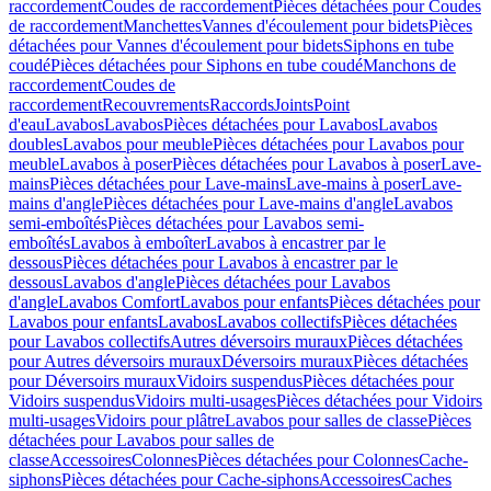
raccordement
Coudes de raccordement
Pièces détachées pour Coudes
de raccordement
Manchettes
Vannes d'écoulement pour bidets
Pièces
détachées pour Vannes d'écoulement pour bidets
Siphons en tube
coudé
Pièces détachées pour Siphons en tube coudé
Manchons de
raccordement
Coudes de
raccordement
Recouvrements
Raccords
Joints
Point
d'eau
Lavabos
Lavabos
Pièces détachées pour Lavabos
Lavabos
doubles
Lavabos pour meuble
Pièces détachées pour Lavabos pour
meuble
Lavabos à poser
Pièces détachées pour Lavabos à poser
Lave-
mains
Pièces détachées pour Lave-mains
Lave-mains à poser
Lave-
mains d'angle
Pièces détachées pour Lave-mains d'angle
Lavabos
semi-emboîtés
Pièces détachées pour Lavabos semi-
emboîtés
Lavabos à emboîter
Lavabos à encastrer par le
dessous
Pièces détachées pour Lavabos à encastrer par le
dessous
Lavabos d'angle
Pièces détachées pour Lavabos
d'angle
Lavabos Comfort
Lavabos pour enfants
Pièces détachées pour
Lavabos pour enfants
Lavabos
Lavabos collectifs
Pièces détachées
pour Lavabos collectifs
Autres déversoirs muraux
Pièces détachées
pour Autres déversoirs muraux
Déversoirs muraux
Pièces détachées
pour Déversoirs muraux
Vidoirs suspendus
Pièces détachées pour
Vidoirs suspendus
Vidoirs multi-usages
Pièces détachées pour Vidoirs
multi-usages
Vidoirs pour plâtre
Lavabos pour salles de classe
Pièces
détachées pour Lavabos pour salles de
classe
Accessoires
Colonnes
Pièces détachées pour Colonnes
Cache-
siphons
Pièces détachées pour Cache-siphons
Accessoires
Caches