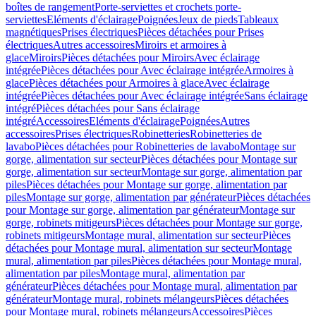
boîtes de rangement
Porte-serviettes et crochets porte-
serviettes
Eléments d'éclairage
Poignées
Jeux de pieds
Tableaux
magnétiques
Prises électriques
Pièces détachées pour Prises
électriques
Autres accessoires
Miroirs et armoires à
glace
Miroirs
Pièces détachées pour Miroirs
Avec éclairage
intégrée
Pièces détachées pour Avec éclairage intégrée
Armoires à
glace
Pièces détachées pour Armoires à glace
Avec éclairage
intégrée
Pièces détachées pour Avec éclairage intégrée
Sans éclairage
intégré
Pièces détachées pour Sans éclairage
intégré
Accessoires
Eléments d'éclairage
Poignées
Autres
accessoires
Prises électriques
Robinetteries
Robinetteries de
lavabo
Pièces détachées pour Robinetteries de lavabo
Montage sur
gorge, alimentation sur secteur
Pièces détachées pour Montage sur
gorge, alimentation sur secteur
Montage sur gorge, alimentation par
piles
Pièces détachées pour Montage sur gorge, alimentation par
piles
Montage sur gorge, alimentation par générateur
Pièces détachées
pour Montage sur gorge, alimentation par générateur
Montage sur
gorge, robinets mitigeurs
Pièces détachées pour Montage sur gorge,
robinets mitigeurs
Montage mural, alimentation sur secteur
Pièces
détachées pour Montage mural, alimentation sur secteur
Montage
mural, alimentation par piles
Pièces détachées pour Montage mural,
alimentation par piles
Montage mural, alimentation par
générateur
Pièces détachées pour Montage mural, alimentation par
générateur
Montage mural, robinets mélangeurs
Pièces détachées
pour Montage mural, robinets mélangeurs
Accessoires
Pièces