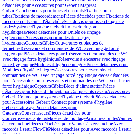
détachées pour Accessoires pour Geberit Mapress
Cuivre
Etanchements pour tubes et raccords
Fixations pour
tubes
Fixations de raccordements
Pièces détachées pour Fixations de
raccordements
Joints d'étanchéité
Sets de vis pour assemblages de
brides
Système d'hygiène Geberit
Unités de rinçage
hygiéniques
Pièces détachées pour Unités de rinçage
hygiéniques
Accessoires pour unités de rinçage
hygiéniques
Capteurs
Câbles
Couvertures et plaques de
fermeture
Réservoirs et commandes de WC avec rinçage forcé
hygiénique
Pièces détachées pour Réservoirs et commandes de WC
avec rinçage forcé hygiénique
Réservoirs à encastrer avec rinçage
forcé hygiénique
Modules d’hygiène intégrés
Pièces détachées pour
Modules d’hygiène intégrés
Accessoires pour réservoirs et
commandes de WC avec rinçage forcé hygiénique
Pièces détachées
pour Accessoires pour réservoirs et commandes de WC avec rinçage
forcé hygiénique
Capteurs
Câbles
Blocs d’alimentation
Pièces
détachées pour Blocs d’alimentation
Composants réseau
Accessoires
Geberit Connect pour système d'hygiène Geberit
Pièces détachées
pour Accessoires Geberit Connect pour système d'hygiène
Geberit
Gateways
Pièces détachées pour
Gateways
Convertisseurs
Pièces détachées pour
Convertisseurs
Capteurs
Matériel de montage
Armatures brutes
Vannes
à siège incliné
Pièces détachées pour Vannes à siège incliné
Avec
raccords à sertir FlowFit
Pièces détachées pour Avec raccords à sertir