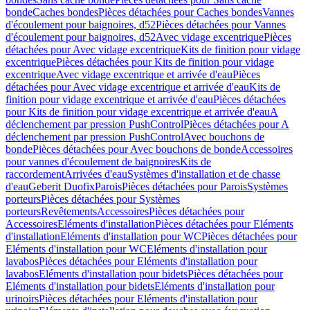
bonde
Caches bondes
Pièces détachées pour Caches bondes
Vannes
d'écoulement pour baignoires, d52
Pièces détachées pour Vannes
d'écoulement pour baignoires, d52
Avec vidage excentrique
Pièces
détachées pour Avec vidage excentrique
Kits de finition pour vidage
excentrique
Pièces détachées pour Kits de finition pour vidage
excentrique
Avec vidage excentrique et arrivée d'eau
Pièces
détachées pour Avec vidage excentrique et arrivée d'eau
Kits de
finition pour vidage excentrique et arrivée d'eau
Pièces détachées
pour Kits de finition pour vidage excentrique et arrivée d'eau
A
déclenchement par pression PushControl
Pièces détachées pour A
déclenchement par pression PushControl
Avec bouchons de
bonde
Pièces détachées pour Avec bouchons de bonde
Accessoires
pour vannes d'écoulement de baignoires
Kits de
raccordement
Arrivées d'eau
Systèmes d'installation et de chasse
d'eau
Geberit Duofix
Parois
Pièces détachées pour Parois
Systèmes
porteurs
Pièces détachées pour Systèmes
porteurs
Revêtements
Accessoires
Pièces détachées pour
Accessoires
Eléments d'installation
Pièces détachées pour Eléments
d'installation
Eléments d'installation pour WC
Pièces détachées pour
Eléments d'installation pour WC
Eléments d'installation pour
lavabos
Pièces détachées pour Eléments d'installation pour
lavabos
Eléments d'installation pour bidets
Pièces détachées pour
Eléments d'installation pour bidets
Eléments d'installation pour
urinoirs
Pièces détachées pour Eléments d'installation pour