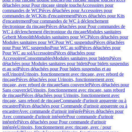
détachées pour Pour rinçage simple touche
Accessoires pour
commandes de WC
Pièces détachées pour Accessoires pour
commandes de WC
Kits d'encastrement
Pièces détachées pour Kits
d'encastrement
Pour commandes de WC à déclenchement
électronique du rinçage
Pièces détachées pour Pour commandes de
WC à déclenchement électronique du rinçage
Modules sanitaires
Geberit Monolith
Modules sanitaires pour WC
Pièces détachées pour
Modules sanitaires pour WC
Pour WC suspendus
Pièces détachées
pour Pour WC suspendus
Pour WC au sol
Pièces détachées pour
Pour WC au sol
Accessoires
Pièces détachées pour
Accessoires
Consommables
Modules sanitaires pour bidets
Pièces
détachées pour Modules sanitaires pour bidets
Pour bidets suspendus
et au sol
Pièces détachées pour Pour bidets suspendus et au
sol
Urinoirs
Urinoirs, fonctionnement avec rinçage, avec rebord de
rinçage
Pièces détachées pour Urinoirs, fonctionnement avec
rinçage, avec rebord de rinçage
Sans couvercle
Pièces détachées pour
Sans couvercle
Urinoirs, fonctionnement avec rinçage, sans rebord
de rinçage
Pièces détachées pour Urinoirs, fonctionnement avec
rinçage, sans rebord de rinçage
Commande d'urinoir apparente ou à
encastrer
Pièces détachées pour Commande d'urinoir apparente ou à
encastrer
Avec commande d'urinoir intégrée
Pièces détachées pour
Avec commande d'urinoir intégrée
Pour commande d'urinoir
intégrée
Pièces détachées pour Pour commande d'urinoir
intégrée
Urinoirs, fonctionnement avec rinçage, avec / pour