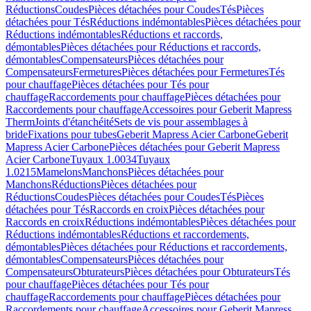
Réductions
Coudes
Pièces détachées pour Coudes
Tés
Pièces
détachées pour Tés
Réductions indémontables
Pièces détachées pour
Réductions indémontables
Réductions et raccords,
démontables
Pièces détachées pour Réductions et raccords,
démontables
Compensateurs
Pièces détachées pour
Compensateurs
Fermetures
Pièces détachées pour Fermetures
Tés
pour chauffage
Pièces détachées pour Tés pour
chauffage
Raccordements pour chauffage
Pièces détachées pour
Raccordements pour chauffage
Accessoires pour Geberit Mapress
Therm
Joints d'étanchéité
Sets de vis pour assemblages à
bride
Fixations pour tubes
Geberit Mapress Acier Carbone
Geberit
Mapress Acier Carbone
Pièces détachées pour Geberit Mapress
Acier Carbone
Tuyaux 1.0034
Tuyaux
1.0215
Mamelons
Manchons
Pièces détachées pour
Manchons
Réductions
Pièces détachées pour
Réductions
Coudes
Pièces détachées pour Coudes
Tés
Pièces
détachées pour Tés
Raccords en croix
Pièces détachées pour
Raccords en croix
Réductions indémontables
Pièces détachées pour
Réductions indémontables
Réductions et raccordements,
démontables
Pièces détachées pour Réductions et raccordements,
démontables
Compensateurs
Pièces détachées pour
Compensateurs
Obturateurs
Pièces détachées pour Obturateurs
Tés
pour chauffage
Pièces détachées pour Tés pour
chauffage
Raccordements pour chauffage
Pièces détachées pour
Raccordements pour chauffage
Accessoires pour Geberit Mapress