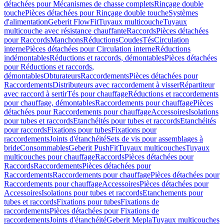
détachées pour Mécanismes de chasse complets
Rinçage double
touche
Pièces détachées pour Rinçage double touche
Systèmes
d'alimentation
Geberit FlowFit
Tuyaux multicouche
Tuyaux
multicouche avec résistance chauffante
Raccords
Pièces détachées
pour Raccords
Manchons
Réductions
Coudes
Tés
Circulation
interne
Pièces détachées pour Circulation interne
Réductions
indémontables
Réductions et raccords, démontables
Pièces détachées
pour Réductions et raccords,
démontables
Obturateurs
Raccordements
Pièces détachées pour
Raccordements
Distributeurs avec raccordement à visser
Répartiteur
avec raccord à sertir
Tés pour chauffage
Réductions et raccordements
pour chauffage, démontables
Raccordements pour chauffage
Pièces
détachées pour Raccordements pour chauffage
Accessoires
Isolations
pour tubes et raccords
Etanchéités pour tubes et raccords
Etanchéités
pour raccords
Fixations pour tubes
Fixations pour
raccordements
Joints d'étanchéité
Sets de vis pour assemblages à
bride
Consommables
Geberit PushFit
Tuyaux multicouches
Tuyaux
multicouches pour chauffage
Raccords
Pièces détachées pour
Raccords
Raccordements
Pièces détachées pour
Raccordements
Raccordements pour chauffage
Pièces détachées pour
Raccordements pour chauffage
Accessoires
Pièces détachées pour
Accessoires
Isolations pour tubes et raccords
Etanchements pour
tubes et raccords
Fixations pour tubes
Fixations de
raccordements
Pièces détachées pour Fixations de
raccordements
Joints d'étanchéité
Geberit Mepla
Tuyaux multicouches