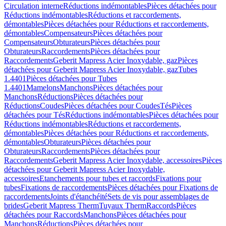
Circulation interne
Réductions indémontables
Pièces détachées pour
Réductions indémontables
Réductions et raccordements,
démontables
Pièces détachées pour Réductions et raccordements,
démontables
Compensateurs
Pièces détachées pour
Compensateurs
Obturateurs
Pièces détachées pour
Obturateurs
Raccordements
Pièces détachées pour
Raccordements
Geberit Mapress Acier Inoxydable, gaz
Pièces
détachées pour Geberit Mapress Acier Inoxydable, gaz
Tubes
1.4401
Pièces détachées pour Tubes
1.4401
Mamelons
Manchons
Pièces détachées pour
Manchons
Réductions
Pièces détachées pour
Réductions
Coudes
Pièces détachées pour Coudes
Tés
Pièces
détachées pour Tés
Réductions indémontables
Pièces détachées pour
Réductions indémontables
Réductions et raccordements,
démontables
Pièces détachées pour Réductions et raccordements,
démontables
Obturateurs
Pièces détachées pour
Obturateurs
Raccordements
Pièces détachées pour
Raccordements
Geberit Mapress Acier Inoxydable, accessoires
Pièces
détachées pour Geberit Mapress Acier Inoxydable,
accessoires
Etanchements pour tubes et raccords
Fixations pour
tubes
Fixations de raccordements
Pièces détachées pour Fixations de
raccordements
Joints d'étanchéité
Sets de vis pour assemblages de
brides
Geberit Mapress Therm
Tuyaux Therm
Raccords
Pièces
détachées pour Raccords
Manchons
Pièces détachées pour
Manchons
Réductions
Pièces détachées pour