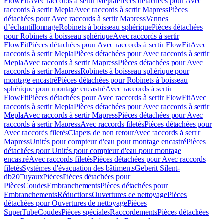
FlowFit
Avec raccords à sertir Mepla
Pièces détachées pour Avec
raccords à sertir Mepla
Avec raccords à sertir Mapress
Pièces
détachées pour Avec raccords à sertir Mapress
Vannes
d’échantillonnage
Robinets à boisseau sphérique
Pièces détachées
pour Robinets à boisseau sphérique
Avec raccords à sertir
FlowFit
Pièces détachées pour Avec raccords à sertir FlowFit
Avec
raccords à sertir Mepla
Pièces détachées pour Avec raccords à sertir
Mepla
Avec raccords à sertir Mapress
Pièces détachées pour Avec
raccords à sertir Mapress
Robinets à boisseau sphérique pour
montage encastré
Pièces détachées pour Robinets à boisseau
sphérique pour montage encastré
Avec raccords à sertir
FlowFit
Pièces détachées pour Avec raccords à sertir FlowFit
Avec
raccords à sertir Mepla
Pièces détachées pour Avec raccords à sertir
Mepla
Avec raccords à sertir Mapress
Pièces détachées pour Avec
raccords à sertir Mapress
Avec raccords filetés
Pièces détachées pour
Avec raccords filetés
Clapets de non retour
Avec raccords à sertir
Mapress
Unités pour compteur d'eau pour montage encastré
Pièces
détachées pour Unités pour compteur d'eau pour montage
encastré
Avec raccords filetés
Pièces détachées pour Avec raccords
filetés
Systèmes d'évacuation des bâtiments
Geberit Silent-
db20
Tuyaux
Pièces
Pièces détachées pour
Pièces
Coudes
Embranchements
Pièces détachées pour
Embranchements
Réductions
Ouvertures de nettoyage
Pièces
détachées pour Ouvertures de nettoyage
Pièces
SuperTube
Coudes
Pièces spéciales
Raccordements
Pièces détachées