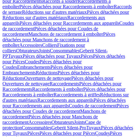
pour Raccordements
Raccords à souder
Raccordements à
emboîter
Pièces détachées pour Raccordements à emboîter
Raccords
de serrage
Réductions sur d'autres matériaux
Pièces détachées pour
Réductions sur d'autres matériaux
Raccordements aux
appareils
Pièces détachées pour Raccordements aux appareils
Coudes
de raccordement
Pièces détachées pour Coudes de
raccordement
Manchons de raccordement à emboîter
Pièces
détachées pour Manchons de raccordement à
emboîter
Accessoires
Colliers
Fixations pour
colliers
Obturateurs
Joints
Consommables
Geberit Silent-
PP
Tuyaux
Pièces détachées pour Tuyaux
Pièces
Pièces détachées
pour Pièces
Coudes
Pièces détachées pour
Coudes
Embranchements
Pièces détachées pour
Embranchements
Réductions
Pièces détachées pour
Réductions
Ouvertures de nettoyage
Pièces détachées pour
Ouvertures de nettoyage
Raccordements
Pièces détachées pour
Raccordements
Raccordements à emboîter
Pièces détachées pour
Raccordements à emboîter
Raccordements à griffes
Réductions sur
d'autres matériaux
Raccordements aux appareils
Pièces détachées
pour Raccordements aux appareils
Coudes de raccordement
Pièces
détachées pour Coudes de raccordement
Manchons de
raccordement
Pièces détachées pour Manchons de
raccordement
Accessoires
Obturateurs
Joints
Cape de
protection
Consommables
Geberit Silent-Pro
Tuyaux
Pièces détachées
pour Tuyaux
Pièces
Pièces détachées pour Pièces
Coudes
Pièces