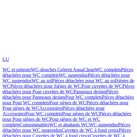
LU
WC et urinoirs
WC-douches Geberit AquaClean
WC complets
Pièces
détachées pour WC complets
WC suspendus
Pièces détachées pour
WC suspendus
WC au sol
Pièces détachées pour WC au sol
Sièges de
WC
Pièces détachées pour Sièges de WC
Pour cuvettes de WC
Pièces
détachées pour Pour cuvettes de WC
Panneaux design
Pièces
détachées pour Panneaux design
Pour WC complets
Pièces détachées
pour Pour WC complets
Pour sièges de WC
Pièces détachées pour
Pour sièges de WC
Accessoires
Pièces détachées pour
Accessoires
Pour WC complets
Pour sièges de WC
Pièces détachées
pour Pour sièges de WC
Pour sièges de WC et WC
complets
Consommables
WC et abattants WC
WC suspendus
Pièces
détachées pour WC suspendus
Cuvettes de WC à fond creux
Pièces
détachées pour Cuvettes de WC à fond creux
Cuvettes de WC à