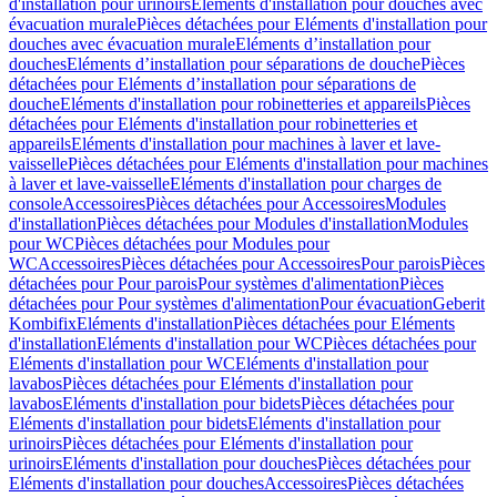
d'installation pour urinoirs
Eléments d'installation pour douches avec
évacuation murale
Pièces détachées pour Eléments d'installation pour
douches avec évacuation murale
Eléments d’installation pour
douches
Eléments d’installation pour séparations de douche
Pièces
détachées pour Eléments d’installation pour séparations de
douche
Eléments d'installation pour robinetteries et appareils
Pièces
détachées pour Eléments d'installation pour robinetteries et
appareils
Eléments d'installation pour machines à laver et lave-
vaisselle
Pièces détachées pour Eléments d'installation pour machines
à laver et lave-vaisselle
Eléments d'installation pour charges de
console
Accessoires
Pièces détachées pour Accessoires
Modules
d'installation
Pièces détachées pour Modules d'installation
Modules
pour WC
Pièces détachées pour Modules pour
WC
Accessoires
Pièces détachées pour Accessoires
Pour parois
Pièces
détachées pour Pour parois
Pour systèmes d'alimentation
Pièces
détachées pour Pour systèmes d'alimentation
Pour évacuation
Geberit
Kombifix
Eléments d'installation
Pièces détachées pour Eléments
d'installation
Eléments d'installation pour WC
Pièces détachées pour
Eléments d'installation pour WC
Eléments d'installation pour
lavabos
Pièces détachées pour Eléments d'installation pour
lavabos
Eléments d'installation pour bidets
Pièces détachées pour
Eléments d'installation pour bidets
Eléments d'installation pour
urinoirs
Pièces détachées pour Eléments d'installation pour
urinoirs
Eléments d'installation pour douches
Pièces détachées pour
Eléments d'installation pour douches
Accessoires
Pièces détachées