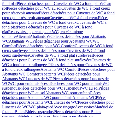
fond plat
Pièces détachées pour Cuvettes de WC à fond plat
WC au
sol
Pièces détachées pour WC au sol
Cuvettes de WC à fond creux
pour réservoir attenant
Pièces détachées pour Cuvettes de WC à fond
creux pour réservoir attenant
Cuvettes de WC à fond creux
Pièces
détachées pour Cuvettes de WC à fond creux
Cuvettes de WC à
fond plat
Pièces détachées pour Cuvettes de WC à fond
plat
Réservoirs apparents pour WC, en céramique
sanitaire
Attenant
Abattants WC
Pièces détachées pour Abattants
WC
Abattants WC
Pièces détachées pour Abattants WC
WC
Comfort
Pièces détachées pour WC Comfort
Cuvettes de WC à fond
creux surélevées
Pièces détachées pour Cuvettes de WC à fond
creux surélevées
Cuvettes de WC à fond plat surélevées
Pièces
détachées pour Cuvettes de WC à fond plat surélevées
Cuvettes de
WC à fond creux rallongées
Pièces détachées pour Cuvettes de WC
à fond creux rallongées
Abattants WC Comfort
Pièces détachées pour
Abattants WC Comfort
Abattants WC
Pièces détachées pour
Abattants WC
Lunettes de WC
Pièces détachées pour Lunettes de
WC
WC pour enfants
Pièces détachées pour WC pour enfants
WC
suspendus
Pièces détachées pour WC suspendus
WC au sol
Pièces
détachées pour WC au sol
Abattants WC pour enfants
Pièces
détachées pour Abattants WC pour enfants
Abattants WC
Pièces
détachées pour Abattants WC
Lunettes de WC
Pièces détachées pour
Lunettes de WC
WC plain-pied
Avec rinçage
Accessoires
Matériel de
fixation
Bidets
Bidets suspendus
Pièces détachées pour Bidets
suspendus
Bidets au sol
Pièces détachées pour Bidets au