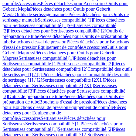
contrôle
Accessoires
Pièces détachées pour Accessoires
Outils pour
Geberit Mepla
Pièces détachées pour Outils pour Geberit
Mepla
Outils de sertissage manuels
Pièces détachées pour Outils de
sertissage manuels
Sertisseuses compatibilité [1]
Pièces détachées
pour Sertisseuses compatibilité [1]
Sertisseuses compatibilité
[2]
Pièces détachées pour Sertisseuses compatibilité [2]
Outils de
préparation de tube
Pièces détachées pour Outils de préparation de
tube
Bouchons d'essai de pression
Pièces détachées pour Bouchons
d'essai de pression
Equipement de contrôle
Accessoires
Outils pour
Geberit Mapress
Pièces détachées pour Outils pour Geberit
Mapress
Sertisseuses compatibilité [1]
Pièces détachées pour
Sertisseuses compatibilité [1]
Sertisseuses compatibilité [2]
Pièces
détachées pour Sertisseuses compatibilité [2]
Compatibilité des outils
de sertissage [1] / [2]
Pièces détachées pour Compatibilité des outils
de sertissage [1] / [2]
Sertisseuses compatibilité [2XL]
Pièces
détachées pour Sertisseuses compatibilité [2XL]
Sertisseuses
compatibilité [3]
Pièces détachées pour Sertisseuses compatibilité
[3]
Outils de préparation de tube
Pièces détachées pour Outils de
préparation de tube
Bouchons d'essai de pression
Pièces détachées
pour Bouchons d'essai de pression
Equipement de contrôle
Pièces
détachées pour Equipement de
contrôle
Accessoires
Sertisseuses
Pièces détachées pour
Sertisseuses
Sertisseuses compatibilité [1]
Pièces détachées pour
Sertisseuses compatibilité [1]
Sertisseuses compatibilité [2]
Pièces
détachées pour Sertisseuses compatibilité [2]
Sertisseuses