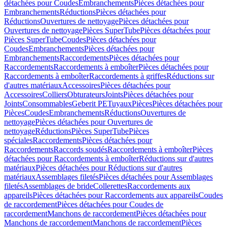
détachées pour Coudes
Embranchements
Pièces détachées pour
Embranchements
Réductions
Pièces détachées pour
Réductions
Ouvertures de nettoyage
Pièces détachées pour
Ouvertures de nettoyage
Pièces SuperTube
Pièces détachées pour
Pièces SuperTube
Coudes
Pièces détachées pour
Coudes
Embranchements
Pièces détachées pour
Embranchements
Raccordements
Pièces détachées pour
Raccordements
Raccordements à emboîter
Pièces détachées pour
Raccordements à emboîter
Raccordements à griffes
Réductions sur
d'autres matériaux
Accessoires
Pièces détachées pour
Accessoires
Colliers
Obturateurs
Joints
Pièces détachées pour
Joints
Consommables
Geberit PE
Tuyaux
Pièces
Pièces détachées pour
Pièces
Coudes
Embranchements
Réductions
Ouvertures de
nettoyage
Pièces détachées pour Ouvertures de
nettoyage
Réductions
Pièces SuperTube
Pièces
spéciales
Raccordements
Pièces détachées pour
Raccordements
Raccords soudés
Raccordements à emboîter
Pièces
détachées pour Raccordements à emboîter
Réductions sur d'autres
matériaux
Pièces détachées pour Réductions sur d'autres
matériaux
Assemblages filetés
Pièces détachées pour Assemblages
filetés
Assemblages de bride
Collerettes
Raccordements aux
appareils
Pièces détachées pour Raccordements aux appareils
Coudes
de raccordement
Pièces détachées pour Coudes de
raccordement
Manchons de raccordement
Pièces détachées pour
Manchons de raccordement
Manchons de raccordement
Pièces