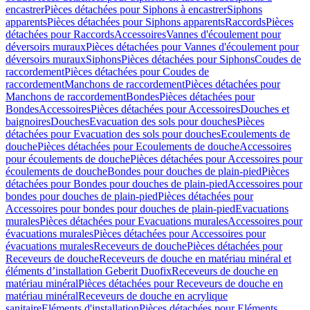
encastrer
Pièces détachées pour Siphons à encastrer
Siphons
apparents
Pièces détachées pour Siphons apparents
Raccords
Pièces
détachées pour Raccords
Accessoires
Vannes d'écoulement pour
déversoirs muraux
Pièces détachées pour Vannes d'écoulement pour
déversoirs muraux
Siphons
Pièces détachées pour Siphons
Coudes de
raccordement
Pièces détachées pour Coudes de
raccordement
Manchons de raccordement
Pièces détachées pour
Manchons de raccordement
Bondes
Pièces détachées pour
Bondes
Accessoires
Pièces détachées pour Accessoires
Douches et
baignoires
Douches
Evacuation des sols pour douches
Pièces
détachées pour Evacuation des sols pour douches
Ecoulements de
douche
Pièces détachées pour Ecoulements de douche
Accessoires
pour écoulements de douche
Pièces détachées pour Accessoires pour
écoulements de douche
Bondes pour douches de plain-pied
Pièces
détachées pour Bondes pour douches de plain-pied
Accessoires pour
bondes pour douches de plain-pied
Pièces détachées pour
Accessoires pour bondes pour douches de plain-pied
Evacuations
murales
Pièces détachées pour Evacuations murales
Accessoires pour
évacuations murales
Pièces détachées pour Accessoires pour
évacuations murales
Receveurs de douche
Pièces détachées pour
Receveurs de douche
Receveurs de douche en matériau minéral et
éléments d’installation Geberit Duofix
Receveurs de douche en
matériau minéral
Pièces détachées pour Receveurs de douche en
matériau minéral
Receveurs de douche en acrylique
sanitaire
Eléments d'installation
Pièces détachées pour Eléments