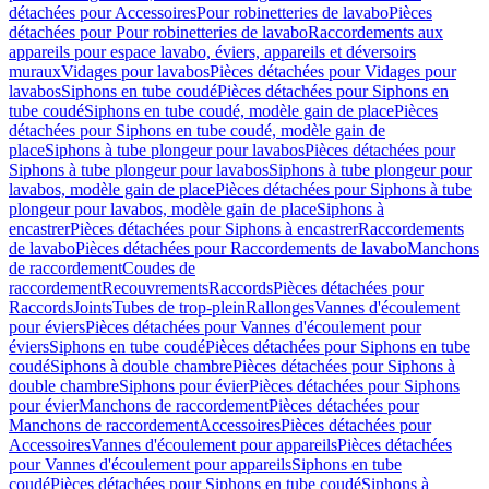
détachées pour Accessoires
Pour robinetteries de lavabo
Pièces
détachées pour Pour robinetteries de lavabo
Raccordements aux
appareils pour espace lavabo, éviers, appareils et déversoirs
muraux
Vidages pour lavabos
Pièces détachées pour Vidages pour
lavabos
Siphons en tube coudé
Pièces détachées pour Siphons en
tube coudé
Siphons en tube coudé, modèle gain de place
Pièces
détachées pour Siphons en tube coudé, modèle gain de
place
Siphons à tube plongeur pour lavabos
Pièces détachées pour
Siphons à tube plongeur pour lavabos
Siphons à tube plongeur pour
lavabos, modèle gain de place
Pièces détachées pour Siphons à tube
plongeur pour lavabos, modèle gain de place
Siphons à
encastrer
Pièces détachées pour Siphons à encastrer
Raccordements
de lavabo
Pièces détachées pour Raccordements de lavabo
Manchons
de raccordement
Coudes de
raccordement
Recouvrements
Raccords
Pièces détachées pour
Raccords
Joints
Tubes de trop-plein
Rallonges
Vannes d'écoulement
pour éviers
Pièces détachées pour Vannes d'écoulement pour
éviers
Siphons en tube coudé
Pièces détachées pour Siphons en tube
coudé
Siphons à double chambre
Pièces détachées pour Siphons à
double chambre
Siphons pour évier
Pièces détachées pour Siphons
pour évier
Manchons de raccordement
Pièces détachées pour
Manchons de raccordement
Accessoires
Pièces détachées pour
Accessoires
Vannes d'écoulement pour appareils
Pièces détachées
pour Vannes d'écoulement pour appareils
Siphons en tube
coudé
Pièces détachées pour Siphons en tube coudé
Siphons à