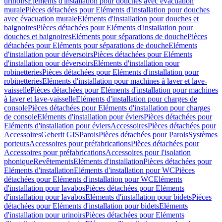
urinoirs
Eléments d'installation pour douches avec évacuation
murale
Pièces détachées pour Eléments d'installation pour douches
avec évacuation murale
Eléments d'installation pour douches et
baignoires
Pièces détachées pour Eléments d'installation pour
douches et baignoires
Eléments pour séparations de douche
Pièces
détachées pour Eléments pour séparations de douche
Eléments
d'installation pour déversoirs
Pièces détachées pour Eléments
d'installation pour déversoirs
Eléments d'installation pour
robinetteries
Pièces détachées pour Eléments d'installation pour
robinetteries
Eléments d'installation pour machines à laver et lave-
vaisselle
Pièces détachées pour Eléments d'installation pour machines
à laver et lave-vaisselle
Eléments d'installation pour charges de
console
Pièces détachées pour Eléments d'installation pour charges
de console
Eléments d'installation pour éviers
Pièces détachées pour
Eléments d'installation pour éviers
Accessoires
Pièces détachées pour
Accessoires
Geberit GIS
Parois
Pièces détachées pour Parois
Systèmes
porteurs
Accessoires pour préfabrications
Pièces détachées pour
Accessoires pour préfabrications
Accessoires pour l'isolation
phonique
Revêtements
Eléments d'installation
Pièces détachées pour
Eléments d'installation
Eléments d'installation pour WC
Pièces
détachées pour Eléments d'installation pour WC
Eléments
d'installation pour lavabos
Pièces détachées pour Eléments
d'installation pour lavabos
Eléments d'installation pour bidets
Pièces
détachées pour Eléments d'installation pour bidets
Eléments
d'installation pour urinoirs
Pièces détachées pour Eléments