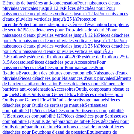
Eléments de barrières anti-condensation
Pour naissances d'eaux
pluviales verticales jusqu'à 12 l/s
Pièces détachées pour Pour
naissances d'eaux pluviales verticales jusqu'à 12 l/s
Pour naissances
d'eaux pluviales verticales jusqu'à 25 l/s
Protection
incendie
Protection incendie pour systèmes d'évacuation
Trop-pleins
de sécurité
Pièces détachées pour Trop-pleins de sécurité
Pour
naissances d'eaux pluviales verticales jusqu'à 12 l/s
Pièces détachées
pour Pour naissances d'eaux pluviales verticales jusqu'à 12 l/s
Pour
naissances d'eaux pluviales verticales jusqu'à 25 l/s
Pièces détachées
pour Pour naissances d'eaux pluviales verticales jusqu'à 25
l/s
Fixations
Système de fixation d40–200
Système de fixation d250–
315
Accessoires
Pièces détachées pour Accessoires
Pour
naissances
Pièces détachées pour Pour naissances
Pour
fixations
Evacuation des toitures conventionnelle
Naissances d'eaux
pluviales
Pièces détachées pour Naissances d'eaux pluviales
Eléments
de barrières anti-condensation
Pièces détachées pour Eléments de
barrières anti-condensation
Accessoires
Outils, composants réseau et
logiciels
Outils
Outils pour Geberit FlowFit
Pièces détachées pour
Outils pour Geberit FlowFit
Outils de sertissage manuels
Pièces
détachées pour Outils de sertissage manuels
Sertisseuses
compatibilité [1]
Pièces détachées pour Sertisseuses compatibilité
[1]
Sertisseuses compatibilité [2]
Pièces détachées pour Sertisseuses
compatibilité [2]
Outils de préparation de tube
Pièces détachées pour
Outils de préparation de tube
Bouchons d'essai de pression
Pièces
détachées pour Bouchons d'essai de pression
Equipements de