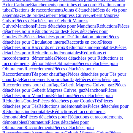
Acier Carbone
Etanchements pour tubes et raccords
Fixations pour
tubes
Fixations de raccordements
Joints d'étanchéité
Sets de vis pour
assemblages de brides
Geberit Mapress Cuivre
Geberit Mapress
Cuivre
Pièces détachées pour Geberit Mapress
Cuivre
Manchons
Pièces détachées pour Manchons
Réductions
Pièces
détachées pour Réductions
Coudes
Pièces détachées pour
Coudes
Tés
Pièces détachées pour Tés
Circulation interne
Pièces
détachées pour Circulation interne
Raccords en croix
Pièces
détachées pour Raccords en croix
Réductions indémontables
Pièces
détachées pour Réductions indémontables
Réductions et
raccordements, démontables
Pièces détachées pour Réductions et
raccordements, démontables
Obturateurs
Pièces détachées pour
Obturateurs
Raccordements
Pièces détachées pour
Raccordements
Tés pour chauffage
Pièces détachées pour Tés pour
chauffage
Raccordements pour chauffage
Pièces détachées pour
Raccordements pour chauffage
Geberit Mapress Cuivre, gaz
Pièces
détachées pour Geberit Mapress Cuivre, gaz
Manchons
Pièces
détachées pour Manchons
Réductions
Pièces détachées pour
Réductions
Coudes
Pièces détachées pour Coudes
Tés
Pièces
détachées pour Tés
Réductions indémontables
Pièces détachées pour
Réductions indémontables
Réductions et raccordements,
démontables
Pièces détachées pour Réductions et raccordements,
démontables
Obturateurs
Pièces détachées pour
Obturateurs
Raccordements
Pièces détachées pour
Raccordements
Accessoires pour Geberit Mapress Cuivre
Pièces