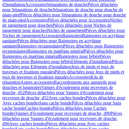
d'installation
Accessoires
Séparations de douche
Pièces détachées
pour Séparations de douche
Séparations de douche pour douche de
plain-pied
Pièces détachées pour Séparations de douche pour douche
de plain-pied
Accessoires
Pièces détachées pour Accessoires
Niches
de rangement pour douches
Pièces détachées pour Niches de
rangement pour douches
Niches de rangement
Pièces détachées pour
Niches de rangement
Accessoires
Baignoires
Baignoires en acrylique
sanitaire
Pièces détachées pour Baignoires en acrylique
sanitaire
Baignoires rectangulaires
Pièces détachées pour Baignoires
rectangulaires
Baignoires en matériau minéral
Pièces détachées pour
Baignoires en matériau minéral
Baignoires pour bébés
Pièces
détachées pour Baignoires pour bébés
Eléments d'installation
Pièces
détachées pour Eléments d'installation
Jeux de pieds et jeux de
traverses et fixations murales
Pièces détachées pour Jeux de pieds et
jeux de traverses et fixations murales
Accessoires
Kits de
réparation
Autres accessoires
Raccordements aux appareils pour
douches et baignoires
Vannes d'écoulement pour receveurs de
douche, d52
Pièces détachées pour Vannes d'écoulement pour
receveurs de douche, d52
Avec caches bondes
Pièces détachées pour
Avec caches bondes
Sans cache bonde
Pièces détachées pour Sans
cache bonde
Caches bondes
Pièces détachées pour Caches
bondes
Vannes d'écoulement pour receveurs de douche, d90
Pièces
détachées pour Vannes d'écoulement pour receveurs de douche,
d90
Avec caches bondes
Pièces détachées pour Avec caches
bondes
Sans cache bonde
Pièces détachées pour Sans cache