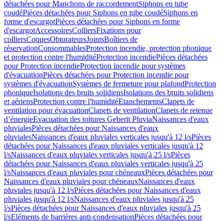
détachées pour Manchons de raccordement
Siphons en tube
coudé
Pièces détachées pour Siphons en tube coudé
Siphons en
forme d'escargot
Pièces détachées pour Siphons en forme
d'escargot
Accessoires
Colliers
Fixations pour
colliers
Coques
Obturateurs
Joints
Boîtiers de
réservation
Consommables
Protection incendie, protection phonique
et protection contre l'humidité
Protection incendie
Pièces détachées
pour Protection incendie
Protection incendie pour systèmes
d'évacuation
Pièces détachées pour Protection incendie pour
systèmes d'évacuation
Systèmes de fermeture pour plafond
Protection
phonique
Isolations des bruits solidiens
Isolations des bruits solidiens
et aériens
Protection contre l'humidité
Etanchements
Clapets de
ventilation pour évacuation
Clapets de ventilation
Clapets de retenue
d’énergie
Evacuation des toitures Geberit Pluvia
Naissances d'eaux
pluviales
Pièces détachées pour Naissances d'eaux
pluviales
Naissances d'eaux pluviales verticales jusqu'à 12 l/s
Pièces
détachées pour Naissances d'eaux pluviales verticales jusqu'à 12
l/s
Naissances d'eaux pluviales verticales jusqu'à 25 l/s
Pièces
détachées pour Naissances d'eaux pluviales verticales jusqu'à 25
l/s
Naissances d'eaux pluviales pour chéneaux
Pièces détachées pour
Naissances d'eaux pluviales pour chéneaux
Naissances d'eaux
pluviales jusqu'à 12 l/s
Pièces détachées pour Naissances d'eaux
pluviales jusqu'à 12 l/s
Naissances d'eaux pluviales jusqu'à 25
l/s
Pièces détachées pour Naissances d'eaux pluviales jusqu'à 25
l/s
Eléments de barrières anti-condensation
Pièces détachées pour