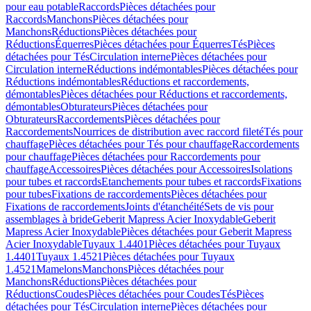
pour eau potable
Raccords
Pièces détachées pour
Raccords
Manchons
Pièces détachées pour
Manchons
Réductions
Pièces détachées pour
Réductions
Équerres
Pièces détachées pour Équerres
Tés
Pièces
détachées pour Tés
Circulation interne
Pièces détachées pour
Circulation interne
Réductions indémontables
Pièces détachées pour
Réductions indémontables
Réductions et raccordements,
démontables
Pièces détachées pour Réductions et raccordements,
démontables
Obturateurs
Pièces détachées pour
Obturateurs
Raccordements
Pièces détachées pour
Raccordements
Nourrices de distribution avec raccord fileté
Tés pour
chauffage
Pièces détachées pour Tés pour chauffage
Raccordements
pour chauffage
Pièces détachées pour Raccordements pour
chauffage
Accessoires
Pièces détachées pour Accessoires
Isolations
pour tubes et raccords
Etanchements pour tubes et raccords
Fixations
pour tubes
Fixations de raccordements
Pièces détachées pour
Fixations de raccordements
Joints d'étanchéité
Sets de vis pour
assemblages à bride
Geberit Mapress Acier Inoxydable
Geberit
Mapress Acier Inoxydable
Pièces détachées pour Geberit Mapress
Acier Inoxydable
Tuyaux 1.4401
Pièces détachées pour Tuyaux
1.4401
Tuyaux 1.4521
Pièces détachées pour Tuyaux
1.4521
Mamelons
Manchons
Pièces détachées pour
Manchons
Réductions
Pièces détachées pour
Réductions
Coudes
Pièces détachées pour Coudes
Tés
Pièces
détachées pour Tés
Circulation interne
Pièces détachées pour