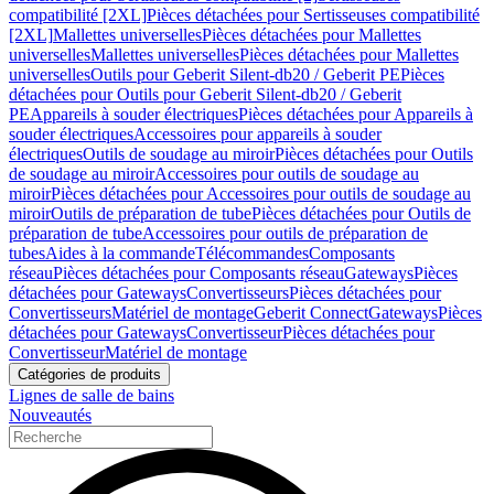
compatibilité [2XL]
Pièces détachées pour Sertisseuses compatibilité
[2XL]
Mallettes universelles
Pièces détachées pour Mallettes
universelles
Mallettes universelles
Pièces détachées pour Mallettes
universelles
Outils pour Geberit Silent-db20 / Geberit PE
Pièces
détachées pour Outils pour Geberit Silent-db20 / Geberit
PE
Appareils à souder électriques
Pièces détachées pour Appareils à
souder électriques
Accessoires pour appareils à souder
électriques
Outils de soudage au miroir
Pièces détachées pour Outils
de soudage au miroir
Accessoires pour outils de soudage au
miroir
Pièces détachées pour Accessoires pour outils de soudage au
miroir
Outils de préparation de tube
Pièces détachées pour Outils de
préparation de tube
Accessoires pour outils de préparation de
tubes
Aides à la commande
Télécommandes
Composants
réseau
Pièces détachées pour Composants réseau
Gateways
Pièces
détachées pour Gateways
Convertisseurs
Pièces détachées pour
Convertisseurs
Matériel de montage
Geberit Connect
Gateways
Pièces
détachées pour Gateways
Convertisseur
Pièces détachées pour
Convertisseur
Matériel de montage
Catégories de produits
Lignes de salle de bains
Nouveautés