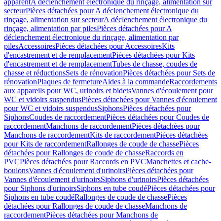
apparent
A déclenchement électronique du rinçage, alimentation sur
secteur
Pièces détachées pour A déclenchement électronique du
rinçage, alimentation sur secteur
A déclenchement électronique du
rinçage, alimentation par piles
Pièces détachées pour A
déclenchement électronique du rinçage, alimentation par
piles
Accessoires
Pièces détachées pour Accessoires
Kits
d'encastrement et de remplacement
Pièces détachées pour Kits
d'encastrement et de remplacement
Tubes de chasse, coudes de
chasse et réductions
Sets de rénovation
Pièces détachées pour Sets de
rénovation
Plaques de fermeture
Aides à la commande
Raccordements
aux appareils pour WC, urinoirs et bidets
Vannes d'écoulement pour
WC et vidoirs suspendus
Pièces détachées pour Vannes d'écoulement
pour WC et vidoirs suspendus
Siphons
Pièces détachées pour
Siphons
Coudes de raccordement
Pièces détachées pour Coudes de
raccordement
Manchons de raccordement
Pièces détachées pour
Manchons de raccordement
Kits de raccordement
Pièces détachées
pour Kits de raccordement
Rallonges de coude de chasse
Pièces
détachées pour Rallonges de coude de chasse
Raccords en
PVC
Pièces détachées pour Raccords en PVC
Manchettes et cache-
boulons
Vannes d'écoulement d'urinoirs
Pièces détachées pour
Vannes d'écoulement d'urinoirs
Siphons d'urinoirs
Pièces détachées
pour Siphons d'urinoirs
Siphons en tube coudé
Pièces détachées pour
Siphons en tube coudé
Rallonges de coude de chasse
Pièces
détachées pour Rallonges de coude de chasse
Manchons de
raccordement
Pièces détachées pour Manchons de