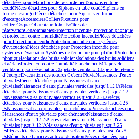
détachées pour Manchons de raccordement
Siphons en tube
coudé
Pièces détachées pour Siphons en tube coudé
Siphons en
forme d'escargot
Pièces détachées pour Siphons en forme
d'escargot
Accessoires
Colliers
Fixations pour
colliers
Coques
Obturateurs
Joints
Boîtiers de
réservation
Consommables
Protection incendie, protection phonique
et protection contre l'humidité
Protection incendie
Pièces détachées
pour Protection incendie
Protection incendie pour systèmes
d'évacuation
Pièces détachées pour Protection incendie pour
systèmes d'évacuation
Systèmes de fermeture pour plafond
Protection
phonique
Isolations des bruits solidiens
Isolations des bruits solidiens
et aériens
Protection contre l'humidité
Etanchements
Clapets de
ventilation pour évacuation
Clapets de ventilation
Clapets de retenue
d’énergie
Evacuation des toitures Geberit Pluvia
Naissances d'eaux
pluviales
Pièces détachées pour Naissances d'eaux
pluviales
Naissances d'eaux pluviales verticales jusqu'à 12 l/s
Pièces
détachées pour Naissances d'eaux pluviales verticales jusqu'à 12
l/s
Naissances d'eaux pluviales verticales jusqu'à 25 l/s
Pièces
détachées pour Naissances d'eaux pluviales verticales jusqu'à 25
l/s
Naissances d'eaux pluviales pour chéneaux
Pièces détachées pour
Naissances d'eaux pluviales pour chéneaux
Naissances d'eaux
pluviales jusqu'à 12 l/s
Pièces détachées pour Naissances d'eaux
pluviales jusqu'à 12 l/s
Naissances d'eaux pluviales jusqu'à 25
l/s
Pièces détachées pour Naissances d'eaux pluviales jusqu'à 25
l/s
Eléments de barrières anti-condensation
Pièces détachées pour