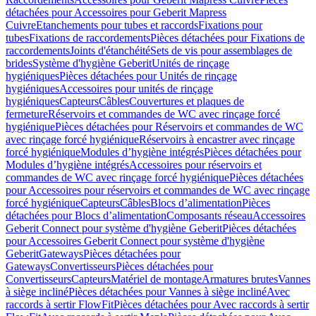
détachées pour Accessoires pour Geberit Mapress
Cuivre
Etanchements pour tubes et raccords
Fixations pour
tubes
Fixations de raccordements
Pièces détachées pour Fixations de
raccordements
Joints d'étanchéité
Sets de vis pour assemblages de
brides
Système d'hygiène Geberit
Unités de rinçage
hygiéniques
Pièces détachées pour Unités de rinçage
hygiéniques
Accessoires pour unités de rinçage
hygiéniques
Capteurs
Câbles
Couvertures et plaques de
fermeture
Réservoirs et commandes de WC avec rinçage forcé
hygiénique
Pièces détachées pour Réservoirs et commandes de WC
avec rinçage forcé hygiénique
Réservoirs à encastrer avec rinçage
forcé hygiénique
Modules d’hygiène intégrés
Pièces détachées pour
Modules d’hygiène intégrés
Accessoires pour réservoirs et
commandes de WC avec rinçage forcé hygiénique
Pièces détachées
pour Accessoires pour réservoirs et commandes de WC avec rinçage
forcé hygiénique
Capteurs
Câbles
Blocs d’alimentation
Pièces
détachées pour Blocs d’alimentation
Composants réseau
Accessoires
Geberit Connect pour système d'hygiène Geberit
Pièces détachées
pour Accessoires Geberit Connect pour système d'hygiène
Geberit
Gateways
Pièces détachées pour
Gateways
Convertisseurs
Pièces détachées pour
Convertisseurs
Capteurs
Matériel de montage
Armatures brutes
Vannes
à siège incliné
Pièces détachées pour Vannes à siège incliné
Avec
raccords à sertir FlowFit
Pièces détachées pour Avec raccords à sertir