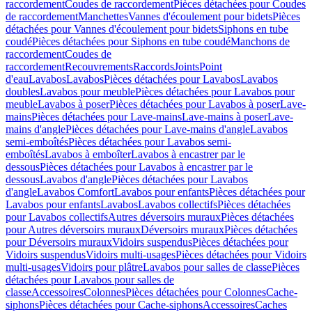
raccordement
Coudes de raccordement
Pièces détachées pour Coudes
de raccordement
Manchettes
Vannes d'écoulement pour bidets
Pièces
détachées pour Vannes d'écoulement pour bidets
Siphons en tube
coudé
Pièces détachées pour Siphons en tube coudé
Manchons de
raccordement
Coudes de
raccordement
Recouvrements
Raccords
Joints
Point
d'eau
Lavabos
Lavabos
Pièces détachées pour Lavabos
Lavabos
doubles
Lavabos pour meuble
Pièces détachées pour Lavabos pour
meuble
Lavabos à poser
Pièces détachées pour Lavabos à poser
Lave-
mains
Pièces détachées pour Lave-mains
Lave-mains à poser
Lave-
mains d'angle
Pièces détachées pour Lave-mains d'angle
Lavabos
semi-emboîtés
Pièces détachées pour Lavabos semi-
emboîtés
Lavabos à emboîter
Lavabos à encastrer par le
dessous
Pièces détachées pour Lavabos à encastrer par le
dessous
Lavabos d'angle
Pièces détachées pour Lavabos
d'angle
Lavabos Comfort
Lavabos pour enfants
Pièces détachées pour
Lavabos pour enfants
Lavabos
Lavabos collectifs
Pièces détachées
pour Lavabos collectifs
Autres déversoirs muraux
Pièces détachées
pour Autres déversoirs muraux
Déversoirs muraux
Pièces détachées
pour Déversoirs muraux
Vidoirs suspendus
Pièces détachées pour
Vidoirs suspendus
Vidoirs multi-usages
Pièces détachées pour Vidoirs
multi-usages
Vidoirs pour plâtre
Lavabos pour salles de classe
Pièces
détachées pour Lavabos pour salles de
classe
Accessoires
Colonnes
Pièces détachées pour Colonnes
Cache-
siphons
Pièces détachées pour Cache-siphons
Accessoires
Caches