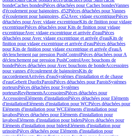
bonde
Caches bondes
Pièces détachées pour Caches bondes
Vannes
d'écoulement pour baignoires, d52
Pièces détachées pour Vannes
d'écoulement pour baignoires, d52
Avec vidage excentrique
Pièces
détachées pour Avec vidage excentrique
Kits de finition pour vidage
excentrique
Pièces détachées pour Kits de finition pour vidage
excentrique
Avec vidage excentrique et arrivée d'eau
Pièces
détachées pour Avec vidage excentrique et arrivée d'eau
Kits de
finition pour vidage excentrique et arrivée d'eau
Pièces détachées
pour Kits de finition pour vidage excentrique et arrivée d'eau
A
déclenchement par pression PushControl
Pièces détachées pour A
déclenchement par pression PushControl
Avec bouchons de
bonde
Pièces détachées pour Avec bouchons de bonde
Accessoires
pour vannes d'écoulement de baignoires
Kits de
raccordement
Arrivées d'eau
Systèmes d'installation et de chasse
d'eau
Geberit Duofix
Parois
Pièces détachées pour Parois
Systèmes
porteurs
Pièces détachées pour Systèmes
porteurs
Revêtements
Accessoires
Pièces détachées pour
Accessoires
Eléments d'installation
Pièces détachées pour Eléments
d'installation
Eléments d'installation pour WC
Pièces détachées pour
Eléments d'installation pour WC
Eléments d'installation pour
lavabos
Pièces détachées pour Eléments d'installation pour
lavabos
Eléments d'installation pour bidets
Pièces détachées pour
Eléments d'installation pour bidets
Eléments d'installation pour
urinoirs
Pièces détachées pour Eléments d'installation pour