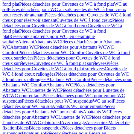
fond plat
Pièces détachées pour Cuvettes de WC à fond plat
WC au
sol
Pièces détachées pour WC au sol
Cuvettes de WC à fond creux
pour réservoir attenant
Pièces détachées pour Cuvettes de WC à fond
creux pour réservoir attenant
Cuvettes de WC à fond creux
Pièces
détachées pour Cuvettes de WC à fond creux
Cuvettes de WC à
fond plat
Pièces détachées pour Cuvettes de WC à fond
plat
Réservoirs apparents pour WC, en céramique
sanitaire
Attenant
Abattants WC
Pièces détachées pour Abattants
WC
Abattants WC
Pièces détachées pour Abattants WC
WC
Comfort
Pièces détachées pour WC Comfort
Cuvettes de WC à fond
creux surélevées
Pièces détachées pour Cuvettes de WC à fond
creux surélevées
Cuvettes de WC à fond plat surélevées
Pièces
détachées pour Cuvettes de WC à fond plat surélevées
Cuvettes de
WC à fond creux rallongées
Pièces détachées pour Cuvettes de WC
à fond creux rallongées
Abattants WC Comfort
Pièces détachées pour
Abattants WC Comfort
Abattants WC
Pièces détachées pour
Abattants WC
Lunettes de WC
Pièces détachées pour Lunettes de
WC
WC pour enfants
Pièces détachées pour WC pour enfants
WC
suspendus
Pièces détachées pour WC suspendus
WC au sol
Pièces
détachées pour WC au sol
Abattants WC pour enfants
Pièces
détachées pour Abattants WC pour enfants
Abattants WC
Pièces
détachées pour Abattants WC
Lunettes de WC
Pièces détachées pour
Lunettes de WC
WC plain-pied
Avec rinçage
Accessoires
Matériel de
fixation
Bidets
Bidets suspendus
Pièces détachées pour Bidets
suspendus
Bidets au sol
Pièces détachées pour Bidets au