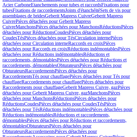
Acier Carbone
Etanchements pour tubes et raccords
Fixations pour
tubes
Fixations de raccordements
Joints d'étanchéité
Sets de vis pour
assemblages de brides
Geberit Mapress Cuivre
Geberit Mapress
Cuivre
Pièces détachées pour Geberit Mapress
Cuivre
Manchons
Pièces détachées pour Manchons
Réductions
Pièces
détachées pour Réductions
Coudes
Pièces détachées pour
Coudes
Tés
Pièces détachées pour Tés
Circulation interne
Pièces
détachées pour Circulation interne
Raccords en croix
Pièces
détachées pour Raccords en croix
Réductions indémontables
Pièces
détachées pour Réductions indémontables
Réductions et
raccordements, démontables
Pièces détachées pour Réductions et
raccordements, démontables
Obturateurs
Pièces détachées pour
Obturateurs
Raccordements
Pièces détachées pour
Raccordements
Tés pour chauffage
Pièces détachées pour Tés pour
chauffage
Raccordements pour chauffage
Pièces détachées pour
Raccordements pour chauffage
Geberit Mapress Cuivre, gaz
Pièces
détachées pour Geberit Mapress Cuivre, gaz
Manchons
Pièces
détachées pour Manchons
Réductions
Pièces détachées pour
Réductions
Coudes
Pièces détachées pour Coudes
Tés
Pièces
détachées pour Tés
Réductions indémontables
Pièces détachées pour
Réductions indémontables
Réductions et raccordements,
démontables
Pièces détachées pour Réductions et raccordements,
démontables
Obturateurs
Pièces détachées pour
Obturateurs
Raccordements
Pièces détachées pour
Raccordements
Accessoires pour Geberit Mapress Cuivre
Pièces