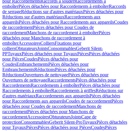
pour Raccordements
Raccords à souder
Raccordements à
emboîter
Pièces détachées pour Raccordements à emboîter
Raccords
de serrage
Réductions sur d'autres matériaux
Pièces détachées pour
Réductions sur d'autres matériaux
Raccordements aux
appareils
Pièces détachées pour Raccordements aux appareils
Coudes
de raccordement
Pièces détachées pour Coudes de
raccordement
Manchons de raccordement à emboîter
Pièces
détachées pour Manchons de raccordement à
emboîter
Accessoires
Colliers
Fixations pour
colliers
Obturateurs
Joints
Consommables
Geberit Silent-
PP
Tuyaux
Pièces détachées pour Tuyaux
Pièces
Pièces détachées
pour Pièces
Coudes
Pièces détachées pour
Coudes
Embranchements
Pièces détachées pour
Embranchements
Réductions
Pièces détachées pour
Réductions
Ouvertures de nettoyage
Pièces détachées pour
Ouvertures de nettoyage
Raccordements
Pièces détachées pour
Raccordements
Raccordements à emboîter
Pièces détachées pour
Raccordements à emboîter
Raccordements à griffes
Réductions sur
d'autres matériaux
Raccordements aux appareils
Pièces détachées
pour Raccordements aux appareils
Coudes de raccordement
Pièces
détachées pour Coudes de raccordement
Manchons de
raccordement
Pièces détachées pour Manchons de
raccordement
Accessoires
Obturateurs
Joints
Cape de
protection
Consommables
Geberit Silent-Pro
Tuyaux
Pièces détachées
pour Tuyaux
Pièces
Pièces détachées pour Pièces
Coudes
Pièces