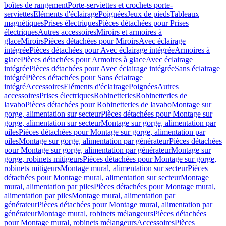
boîtes de rangement
Porte-serviettes et crochets porte-
serviettes
Eléments d'éclairage
Poignées
Jeux de pieds
Tableaux
magnétiques
Prises électriques
Pièces détachées pour Prises
électriques
Autres accessoires
Miroirs et armoires à
glace
Miroirs
Pièces détachées pour Miroirs
Avec éclairage
intégrée
Pièces détachées pour Avec éclairage intégrée
Armoires à
glace
Pièces détachées pour Armoires à glace
Avec éclairage
intégrée
Pièces détachées pour Avec éclairage intégrée
Sans éclairage
intégré
Pièces détachées pour Sans éclairage
intégré
Accessoires
Eléments d'éclairage
Poignées
Autres
accessoires
Prises électriques
Robinetteries
Robinetteries de
lavabo
Pièces détachées pour Robinetteries de lavabo
Montage sur
gorge, alimentation sur secteur
Pièces détachées pour Montage sur
gorge, alimentation sur secteur
Montage sur gorge, alimentation par
piles
Pièces détachées pour Montage sur gorge, alimentation par
piles
Montage sur gorge, alimentation par générateur
Pièces détachées
pour Montage sur gorge, alimentation par générateur
Montage sur
gorge, robinets mitigeurs
Pièces détachées pour Montage sur gorge,
robinets mitigeurs
Montage mural, alimentation sur secteur
Pièces
détachées pour Montage mural, alimentation sur secteur
Montage
mural, alimentation par piles
Pièces détachées pour Montage mural,
alimentation par piles
Montage mural, alimentation par
générateur
Pièces détachées pour Montage mural, alimentation par
générateur
Montage mural, robinets mélangeurs
Pièces détachées
pour Montage mural, robinets mélangeurs
Accessoires
Pièces