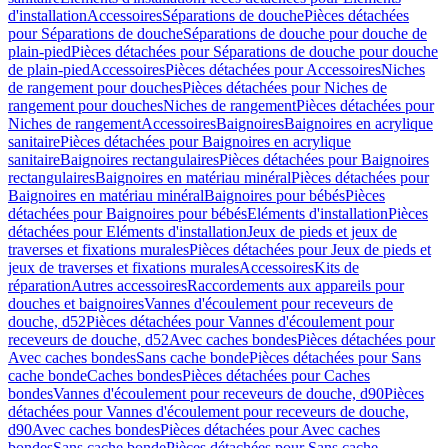
d'installation
Accessoires
Séparations de douche
Pièces détachées
pour Séparations de douche
Séparations de douche pour douche de
plain-pied
Pièces détachées pour Séparations de douche pour douche
de plain-pied
Accessoires
Pièces détachées pour Accessoires
Niches
de rangement pour douches
Pièces détachées pour Niches de
rangement pour douches
Niches de rangement
Pièces détachées pour
Niches de rangement
Accessoires
Baignoires
Baignoires en acrylique
sanitaire
Pièces détachées pour Baignoires en acrylique
sanitaire
Baignoires rectangulaires
Pièces détachées pour Baignoires
rectangulaires
Baignoires en matériau minéral
Pièces détachées pour
Baignoires en matériau minéral
Baignoires pour bébés
Pièces
détachées pour Baignoires pour bébés
Eléments d'installation
Pièces
détachées pour Eléments d'installation
Jeux de pieds et jeux de
traverses et fixations murales
Pièces détachées pour Jeux de pieds et
jeux de traverses et fixations murales
Accessoires
Kits de
réparation
Autres accessoires
Raccordements aux appareils pour
douches et baignoires
Vannes d'écoulement pour receveurs de
douche, d52
Pièces détachées pour Vannes d'écoulement pour
receveurs de douche, d52
Avec caches bondes
Pièces détachées pour
Avec caches bondes
Sans cache bonde
Pièces détachées pour Sans
cache bonde
Caches bondes
Pièces détachées pour Caches
bondes
Vannes d'écoulement pour receveurs de douche, d90
Pièces
détachées pour Vannes d'écoulement pour receveurs de douche,
d90
Avec caches bondes
Pièces détachées pour Avec caches
bondes
Sans cache bonde
Pièces détachées pour Sans cache