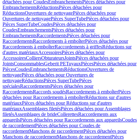
détachées pour Coudes
Embranchements
Pièces détachées pour
Embranchements
Réductions
Pièces détachées pour
Réductions
Ouvertures de nettoyage
Pièces détachées pour
Ouvertures de nettoyage
Pièces SuperTube
Pièces détachées pour
Pièces SuperTube
Coudes
Pièces détachées pour
Coudes
Embranchements
Pièces détachées pour
Embranchements
Raccordements
Pièces détachées pour
Raccordements
Raccordements à emboîter
Pièces détachées pour
Raccordements à emboîter
Raccordements à griffes
Réductions sur
d'autres matériaux
Accessoires
Pièces détachées pour
Accessoires
Colliers
Obturateurs
Joints
Pièces détachées pour
Joints
Consommables
Geberit PE
Tuyaux
Pièces
Pièces détachées pour
Pièces
Coudes
Embranchements
Réductions
Ouvertures de
nettoyage
Pièces détachées pour Ouvertures de
nettoyage
Réductions
Pièces SuperTube
Pièces
spéciales
Raccordements
Pièces détachées pour
Raccordements
Raccords soudés
Raccordements à emboîter
Pièces
détachées pour Raccordements à emboîter
Réductions sur d'autres
matériaux
Pièces détachées pour Réductions sur d'autres
matériaux
Assemblages filetés
Pièces détachées pour Assemblages
filetés
Assemblages de bride
Collerettes
Raccordements aux
appareils
Pièces détachées pour Raccordements aux appareils
Coudes
de raccordement
Pièces détachées pour Coudes de
raccordement
Manchons de raccordement
Pièces détachées pour
Manchons de raccordement
Manchons de raccordement
Pièces