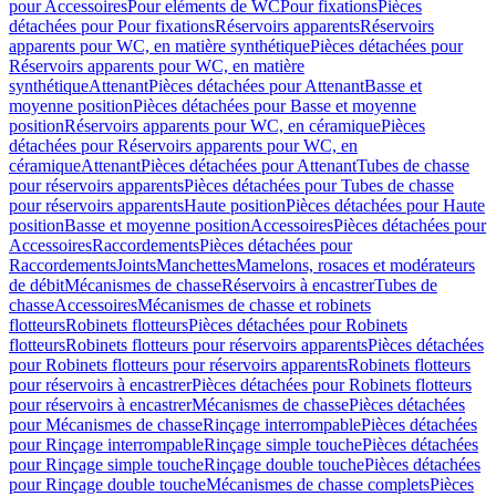
pour Accessoires
Pour eléments de WC
Pour fixations
Pièces
détachées pour Pour fixations
Réservoirs apparents
Réservoirs
apparents pour WC, en matière synthétique
Pièces détachées pour
Réservoirs apparents pour WC, en matière
synthétique
Attenant
Pièces détachées pour Attenant
Basse et
moyenne position
Pièces détachées pour Basse et moyenne
position
Réservoirs apparents pour WC, en céramique
Pièces
détachées pour Réservoirs apparents pour WC, en
céramique
Attenant
Pièces détachées pour Attenant
Tubes de chasse
pour réservoirs apparents
Pièces détachées pour Tubes de chasse
pour réservoirs apparents
Haute position
Pièces détachées pour Haute
position
Basse et moyenne position
Accessoires
Pièces détachées pour
Accessoires
Raccordements
Pièces détachées pour
Raccordements
Joints
Manchettes
Mamelons, rosaces et modérateurs
de débit
Mécanismes de chasse
Réservoirs à encastrer
Tubes de
chasse
Accessoires
Mécanismes de chasse et robinets
flotteurs
Robinets flotteurs
Pièces détachées pour Robinets
flotteurs
Robinets flotteurs pour réservoirs apparents
Pièces détachées
pour Robinets flotteurs pour réservoirs apparents
Robinets flotteurs
pour réservoirs à encastrer
Pièces détachées pour Robinets flotteurs
pour réservoirs à encastrer
Mécanismes de chasse
Pièces détachées
pour Mécanismes de chasse
Rinçage interrompable
Pièces détachées
pour Rinçage interrompable
Rinçage simple touche
Pièces détachées
pour Rinçage simple touche
Rinçage double touche
Pièces détachées
pour Rinçage double touche
Mécanismes de chasse complets
Pièces