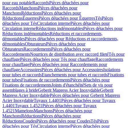
pour eau potable
Raccords
Pièces détachées pour
Raccords
Manchons
Pièces détachées pour
Manchons
Réductions
Pièces détachées pour
Réductions
Équerres
Pièces détachées pour Équerres
Tés
Pièces
détachées pour Tés
Circulation interne
Pièces détachées pour
Circulation interne
Réductions indémontables
Pièces détachées pour
Réductions indémontables
Réductions et raccordements,
démontables
Pièces détachées pour Réductions et raccordements,
démontables
Obturateurs
Pièces détachées pour
Obturateurs
Raccordements
Pièces détachées pour
Raccordements
Nourrices de distribution avec raccord fileté
Tés pour
chauffage
Pièces détachées pour Tés pour chauffage
Raccordements
pour chauffage
Pièces détachées pour Raccordements pour
chauffage
Accessoires
Pièces détachées pour Accessoires
Isolations
pour tubes et raccords
Etanchements pour tubes et raccords
Fixations
pour tubes
Fixations de raccordements
Pièces détachées pour
Fixations de raccordements
Joints d'étanchéité
Sets de vis pour
assemblages à bride
Geberit Mapress Acier Inoxydable
Geberit
Mapress Acier Inoxydable
Pièces détachées pour Geberit Mapress
Acier Inoxydable
Tuyaux 1.4401
Pièces détachées pour Tuyaux
1.4401
Tuyaux 1.4521
Pièces détachées pour Tuyaux
1.4521
Mamelons
Manchons
Pièces détachées pour
Manchons
Réductions
Pièces détachées pour
Réductions
Coudes
Pièces détachées pour Coudes
Tés
Pièces
détachées pour Tés
Circulation interne
Pièces détachées pour