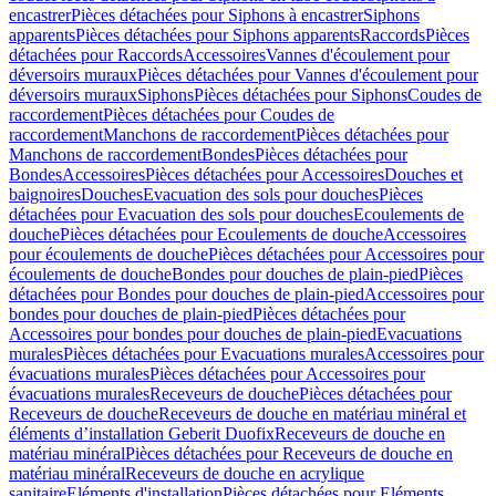
encastrer
Pièces détachées pour Siphons à encastrer
Siphons
apparents
Pièces détachées pour Siphons apparents
Raccords
Pièces
détachées pour Raccords
Accessoires
Vannes d'écoulement pour
déversoirs muraux
Pièces détachées pour Vannes d'écoulement pour
déversoirs muraux
Siphons
Pièces détachées pour Siphons
Coudes de
raccordement
Pièces détachées pour Coudes de
raccordement
Manchons de raccordement
Pièces détachées pour
Manchons de raccordement
Bondes
Pièces détachées pour
Bondes
Accessoires
Pièces détachées pour Accessoires
Douches et
baignoires
Douches
Evacuation des sols pour douches
Pièces
détachées pour Evacuation des sols pour douches
Ecoulements de
douche
Pièces détachées pour Ecoulements de douche
Accessoires
pour écoulements de douche
Pièces détachées pour Accessoires pour
écoulements de douche
Bondes pour douches de plain-pied
Pièces
détachées pour Bondes pour douches de plain-pied
Accessoires pour
bondes pour douches de plain-pied
Pièces détachées pour
Accessoires pour bondes pour douches de plain-pied
Evacuations
murales
Pièces détachées pour Evacuations murales
Accessoires pour
évacuations murales
Pièces détachées pour Accessoires pour
évacuations murales
Receveurs de douche
Pièces détachées pour
Receveurs de douche
Receveurs de douche en matériau minéral et
éléments d’installation Geberit Duofix
Receveurs de douche en
matériau minéral
Pièces détachées pour Receveurs de douche en
matériau minéral
Receveurs de douche en acrylique
sanitaire
Eléments d'installation
Pièces détachées pour Eléments