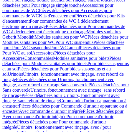
détachées pour Pour rinçage simple touche
Accessoires pour
commandes de WC
Pièces détachées pour Accessoires pour
commandes de WC
Kits d'encastrement
Pièces détachées pour Kits
d'encastrement
Pour commandes de WC à déclenchement
électronique du rinçage
Pièces détachées pour Pour commandes de
WC à déclenchement électronique du rinçage
Modules sanitaires
Geberit Monolith
Modules sanitaires pour WC
Pièces détachées pour
Modules sanitaires pour WC
Pour WC suspendus
Pièces détachées
pour Pour WC suspendus
Pour WC au sol
Pièces détachées pour
Pour WC au sol
Accessoires
Pièces détachées pour
Accessoires
Consommables
Modules sanitaires pour bidets
Pièces
détachées pour Modules sanitaires pour bidets
Pour bidets suspendus
et au sol
Pièces détachées pour Pour bidets suspendus et au
sol
Urinoirs
Urinoirs, fonctionnement avec rinçage, avec rebord de
rinçage
Pièces détachées pour Urinoirs, fonctionnement avec
rinçage, avec rebord de rinçage
Sans couvercle
Pièces détachées pour
Sans couvercle
Urinoirs, fonctionnement avec rinçage, sans rebord
de rinçage
Pièces détachées pour Urinoirs, fonctionnement avec
rinçage, sans rebord de rinçage
Commande d'urinoir apparente ou à
encastrer
Pièces détachées pour Commande d'urinoir apparente ou à
encastrer
Avec commande d'urinoir intégrée
Pièces détachées pour
Avec commande d'urinoir intégrée
Pour commande d'urinoir
intégrée
Pièces détachées pour Pour commande d'urinoir
intégrée
Urinoirs, fonctionnement avec rinçage, avec / pour