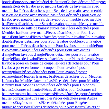
bondes
Porte-serviettes
Matériel de fixation
Caches décoratifs
Etagères
murales
Sets de lavabo avec meuble bas
Sets de lave-mains avec
meuble bas
Pièces détachées pour Sets de lave-mains avec meuble
bas
Sets de lavabo avec meuble bas
Pièces détachées pour Sets de
lavabo avec meuble bas
Sets de lavabo pour meuble avec meuble
bas
Pièces détachées pour Sets de lavabo pour meuble avec meuble
bas
Meubles de salle de bains
Meubles bas
Pièces détachées pour
Meubles bas
Pour lave-mains
Pièces détachées pour Pour lave-
mains
Pour lavabos
Pièces détachées pour Pour lavabos
Pour lavabos
doubles
Pièces détachées pour Pour lavabos doubles
Pour lavabos
pour meuble
Pièces détachées pour Pour lavabos pour meuble
Pour
lave-mains d'angle
Pièces détachées pour Pour lave-mains
d'angle
Pour lavabos d'angle
Pièces détachées pour Pour lavabos
d'angle
Plans de lavabo
Pièces détachées pour Plans de lavabo
Pour
lavabo à poser en forme de coupelle
Pièces détachées pour Pour
lavabo à poser en forme de coupelle
Pour lavabo à poser
rectangulaire
Pièces détachées pour Pour lavabo à poser
rectangulaire
Meubles latéraux bas
Pièces détachées pour Meubles
latéraux bas
Meubles latéraux bas
Pièces détachées pour Meubles
latéraux bas
Colonnes hautes
Pièces détachées pour Colonnes
hautes
Colonnes mi-hautes
Pièces détachées pour Colonnes mi-
hautes
Armoires hautes compactes
Pièces détachées pour Armoires
hautes compactes
Autres meubles
Pièces détachées pour Autres
meubles
Etagères murales
Pièces détachées pour Etagères
murales
Accessoires
Pièces détachées pour Accessoires
Casiers et