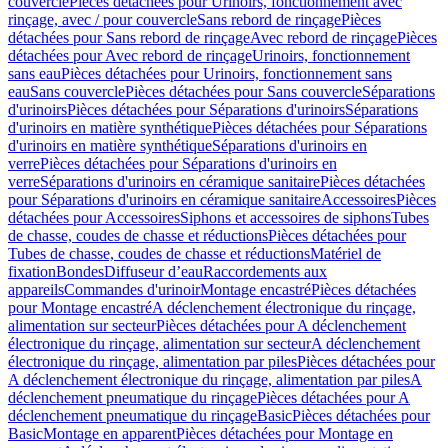
couvercle
Pièces détachées pour Urinoirs, fonctionnement avec
rinçage, avec / pour couvercle
Sans rebord de rinçage
Pièces
détachées pour Sans rebord de rinçage
Avec rebord de rinçage
Pièces
détachées pour Avec rebord de rinçage
Urinoirs, fonctionnement
sans eau
Pièces détachées pour Urinoirs, fonctionnement sans
eau
Sans couvercle
Pièces détachées pour Sans couvercle
Séparations
d'urinoirs
Pièces détachées pour Séparations d'urinoirs
Séparations
d'urinoirs en matière synthétique
Pièces détachées pour Séparations
d'urinoirs en matière synthétique
Séparations d'urinoirs en
verre
Pièces détachées pour Séparations d'urinoirs en
verre
Séparations d'urinoirs en céramique sanitaire
Pièces détachées
pour Séparations d'urinoirs en céramique sanitaire
Accessoires
Pièces
détachées pour Accessoires
Siphons et accessoires de siphons
Tubes
de chasse, coudes de chasse et réductions
Pièces détachées pour
Tubes de chasse, coudes de chasse et réductions
Matériel de
fixation
Bondes
Diffuseur d’eau
Raccordements aux
appareils
Commandes d'urinoir
Montage encastré
Pièces détachées
pour Montage encastré
A déclenchement électronique du rinçage,
alimentation sur secteur
Pièces détachées pour A déclenchement
électronique du rinçage, alimentation sur secteur
A déclenchement
électronique du rinçage, alimentation par piles
Pièces détachées pour
A déclenchement électronique du rinçage, alimentation par piles
A
déclenchement pneumatique du rinçage
Pièces détachées pour A
déclenchement pneumatique du rinçage
Basic
Pièces détachées pour
Basic
Montage en apparent
Pièces détachées pour Montage en