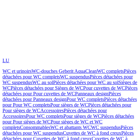
LU
WC et urinoirs
WC-douches Geberit AquaClean
WC complets
Pièces
détachées pour WC complets
WC suspendus
Pièces détachées pour
WC suspendus
WC au sol
Pièces détachées pour WC au sol
Sièges de
WC
Pièces détachées pour Sièges de WC
Pour cuvettes de WC
Pièces
détachées pour Pour cuvettes de WC
Panneaux design
Pièces
détachées pour Panneaux design
Pour WC complets
Pièces détachées
pour Pour WC complets
Pour sièges de WC
Pièces détachées pour
Pour sièges de WC
Accessoires
Pièces détachées pour
Accessoires
Pour WC complets
Pour sièges de WC
Pièces détachées
pour Pour sièges de WC
Pour sièges de WC et WC
complets
Consommables
WC et abattants WC
WC suspendus
Pièces
détachées pour WC suspendus
Cuvettes de WC à fond creux
Pièces
détachées pour Cuvettes de WC à fond creux
Cuvettes de WC à