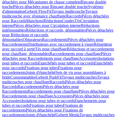
détachées pour Mécanismes de chasse complets
Rinçage double
touche
Pièces détachées pour Rinçage double touche
Systèmes
d'alimentation
Geberit FlowFit
Tuyaux multicouche
Tuyaux
multicouche avec résistance chauffante
Raccords
Pièces détachées
pour Raccords
Manchons
Réductions
Coudes
Tés
Circulation
interne
Pièces détachées pour Circulation interne
Réductions
indémontables
Réductions et raccords, démontables
Pièces détachées
pour Réductions et raccords,
démontables
Obturateurs
Raccordements
Pièces détachées pour
Raccordements
Distributeurs avec raccordement à visser
Répartiteur
avec raccord à sertir
Tés pour chauffage
Réductions et raccordements
pour chauffage, démontables
Raccordements pour chauffage
Pièces
détachées pour Raccordements pour chauffage
Accessoires
Isolations
pour tubes et raccords
Etanchéités pour tubes et raccords
Etanchéités
pour raccords
Fixations pour tubes
Fixations pour
raccordements
Joints d'étanchéité
Sets de vis pour assemblages à
bride
Consommables
Geberit PushFit
Tuyaux multicouches
Tuyaux
multicouches pour chauffage
Raccords
Pièces détachées pour
Raccords
Raccordements
Pièces détachées pour
Raccordements
Raccordements pour chauffage
Pièces détachées pour
Raccordements pour chauffage
Accessoires
Pièces détachées pour
Accessoires
Isolations pour tubes et raccords
Etanchements pour
tubes et raccords
Fixations pour tubes
Fixations de
raccordements
Pièces détachées pour Fixations de
raccordements
Joints d'étanchéité
Geberit Mepla
Tuyaux multicouches