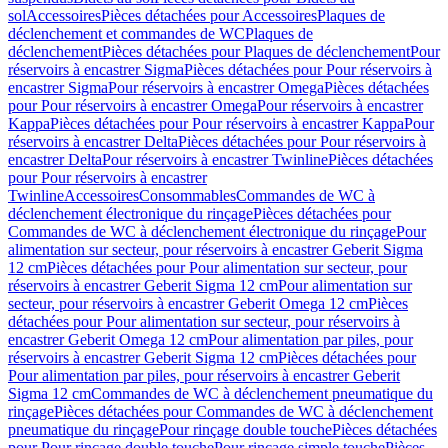
sol
Accessoires
Pièces détachées pour Accessoires
Plaques de
déclenchement et commandes de WC
Plaques de
déclenchement
Pièces détachées pour Plaques de déclenchement
Pour
réservoirs à encastrer Sigma
Pièces détachées pour Pour réservoirs à
encastrer Sigma
Pour réservoirs à encastrer Omega
Pièces détachées
pour Pour réservoirs à encastrer Omega
Pour réservoirs à encastrer
Kappa
Pièces détachées pour Pour réservoirs à encastrer Kappa
Pour
réservoirs à encastrer Delta
Pièces détachées pour Pour réservoirs à
encastrer Delta
Pour réservoirs à encastrer Twinline
Pièces détachées
pour Pour réservoirs à encastrer
Twinline
Accessoires
Consommables
Commandes de WC à
déclenchement électronique du rinçage
Pièces détachées pour
Commandes de WC à déclenchement électronique du rinçage
Pour
alimentation sur secteur, pour réservoirs à encastrer Geberit Sigma
12 cm
Pièces détachées pour Pour alimentation sur secteur, pour
réservoirs à encastrer Geberit Sigma 12 cm
Pour alimentation sur
secteur, pour réservoirs à encastrer Geberit Omega 12 cm
Pièces
détachées pour Pour alimentation sur secteur, pour réservoirs à
encastrer Geberit Omega 12 cm
Pour alimentation par piles, pour
réservoirs à encastrer Geberit Sigma 12 cm
Pièces détachées pour
Pour alimentation par piles, pour réservoirs à encastrer Geberit
Sigma 12 cm
Commandes de WC à déclenchement pneumatique du
rinçage
Pièces détachées pour Commandes de WC à déclenchement
pneumatique du rinçage
Pour rinçage double touche
Pièces détachées
pour Pour rinçage double touche
Pour rinçage simple touche
Pièces