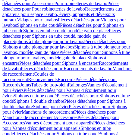
détachées pour Accessoires
Pour robinetteries de lavabo
Pièces
détachées pour Pour robinetteries de lavabo
Raccordements aux
appareils pour espace lavabo, éviers, appareils et déversoirs
muraux
Vidages pour lavabos
Pièces détachées pour Vidages pour
lavabos
Siphons en tube coudé
Pièces détachées pour Siphons en
tube coudé
Siphons en tube coudé, modèle gain de place
Pièces
détachées pour Siphons en tube coudé, modèle gain de
place
Siphons à tube plongeur pour lavabos
Pièces détachées pour
Siphons à tube plongeur pour lavabos
Siphons à tube plongeur pour
lavabos, modèle gain de place
Pièces détachées pour Siphons à tube
plongeur pour lavabos, modèle gain de place
Siphons à
encastrer
Pièces détachées pour Siphons à encastrer
Raccordements
de lavabo
Pièces détachées pour Raccordements de lavabo
Manchons
de raccordement
Coudes de
raccordement
Recouvrements
Raccords
Pièces détachées pour
Raccords
Joints
Tubes de trop-plein
Rallonges
Vannes d'écoulement
pour éviers
Pièces détachées pour Vannes d'écoulement pour
éviers
Siphons en tube coudé
Pièces détachées pour Siphons en tube
coudé
Siphons à double chambre
Pièces détachées pour Siphons à
double chambre
Siphons pour évier
Pièces détachées pour Siphons
pour évier
Manchons de raccordement
Pièces détachées pour
Manchons de raccordement
Accessoires
Pièces détachées pour
Accessoires
Vannes d'écoulement pour appareils
Pièces détachées
pour Vannes d'écoulement pour appareils
Siphons en tube
coudé
Pièces détachées pour Siphons en tube coudé
Siphons à