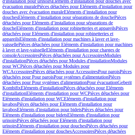
d'installation pour urinoirs
Eléments d'installation pour douches avec
évacuation murale
Pièces détachées pour Eléments d'installation pour
douches avec évacuation murale
Eléments d’installation pour
douches
Eléments d’installation pour séparations de douche
Pièces
détachées pour Eléments d’installation pour séparations de
douche
Eléments d'installation pour robinetteries et appareils
Pièces
détachées pour Eléments d'installation pour robinetteries et
appareils
Eléments d'installation pour machines à laver et lave-
vaisselle
Pièces détachées pour Eléments d'installation pour machines
à laver et lave-vaisselle
Eléments d'installation pour charges de
console
Accessoires
Pièces détachées pour Accessoires
Modules
d'installation
Pièces détachées pour Modules d'installation
Modules
pour WC
Pièces détachées pour Modules pour
WC
Accessoires
Pièces détachées pour Accessoires
Pour parois
Pièces
détachées pour Pour parois
Pour systèmes d'alimentation
Pièces
détachées pour Pour systèmes d'alimentation
Pour évacuation
Geberit
Kombifix
Eléments d'installation
Pièces détachées pour Eléments
d'installation
Eléments d'installation pour WC
Pièces détachées pour
Eléments d'installation pour WC
Eléments d'installation pour
lavabos
Pièces détachées pour Eléments d'installation pour
lavabos
Eléments d'installation pour bidets
Pièces détachées pour
Eléments d'installation pour bidets
Eléments d'installation pour
urinoirs
Pièces détachées pour Eléments d'installation pour
urinoirs
Eléments d'installation pour douches
Pièces détachées pour
Eléments d'installation pour douches
Accessoires
Pièces détachées