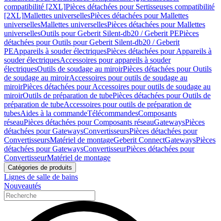
compatibilité [2XL]
Pièces détachées pour Sertisseuses compatibilité
[2XL]
Mallettes universelles
Pièces détachées pour Mallettes
universelles
Mallettes universelles
Pièces détachées pour Mallettes
universelles
Outils pour Geberit Silent-db20 / Geberit PE
Pièces
détachées pour Outils pour Geberit Silent-db20 / Geberit
PE
Appareils à souder électriques
Pièces détachées pour Appareils à
souder électriques
Accessoires pour appareils à souder
électriques
Outils de soudage au miroir
Pièces détachées pour Outils
de soudage au miroir
Accessoires pour outils de soudage au
miroir
Pièces détachées pour Accessoires pour outils de soudage au
miroir
Outils de préparation de tube
Pièces détachées pour Outils de
préparation de tube
Accessoires pour outils de préparation de
tubes
Aides à la commande
Télécommandes
Composants
réseau
Pièces détachées pour Composants réseau
Gateways
Pièces
détachées pour Gateways
Convertisseurs
Pièces détachées pour
Convertisseurs
Matériel de montage
Geberit Connect
Gateways
Pièces
détachées pour Gateways
Convertisseur
Pièces détachées pour
Convertisseur
Matériel de montage
Catégories de produits
Lignes de salle de bains
Nouveautés