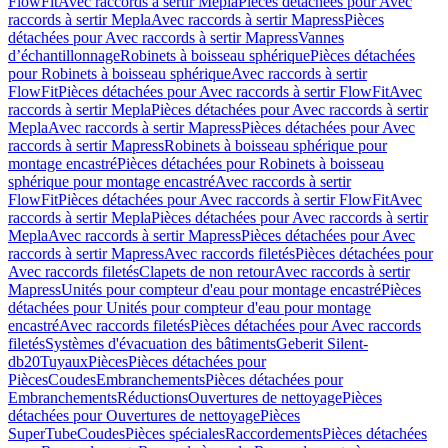
FlowFit
Avec raccords à sertir Mepla
Pièces détachées pour Avec
raccords à sertir Mepla
Avec raccords à sertir Mapress
Pièces
détachées pour Avec raccords à sertir Mapress
Vannes
d’échantillonnage
Robinets à boisseau sphérique
Pièces détachées
pour Robinets à boisseau sphérique
Avec raccords à sertir
FlowFit
Pièces détachées pour Avec raccords à sertir FlowFit
Avec
raccords à sertir Mepla
Pièces détachées pour Avec raccords à sertir
Mepla
Avec raccords à sertir Mapress
Pièces détachées pour Avec
raccords à sertir Mapress
Robinets à boisseau sphérique pour
montage encastré
Pièces détachées pour Robinets à boisseau
sphérique pour montage encastré
Avec raccords à sertir
FlowFit
Pièces détachées pour Avec raccords à sertir FlowFit
Avec
raccords à sertir Mepla
Pièces détachées pour Avec raccords à sertir
Mepla
Avec raccords à sertir Mapress
Pièces détachées pour Avec
raccords à sertir Mapress
Avec raccords filetés
Pièces détachées pour
Avec raccords filetés
Clapets de non retour
Avec raccords à sertir
Mapress
Unités pour compteur d'eau pour montage encastré
Pièces
détachées pour Unités pour compteur d'eau pour montage
encastré
Avec raccords filetés
Pièces détachées pour Avec raccords
filetés
Systèmes d'évacuation des bâtiments
Geberit Silent-
db20
Tuyaux
Pièces
Pièces détachées pour
Pièces
Coudes
Embranchements
Pièces détachées pour
Embranchements
Réductions
Ouvertures de nettoyage
Pièces
détachées pour Ouvertures de nettoyage
Pièces
SuperTube
Coudes
Pièces spéciales
Raccordements
Pièces détachées