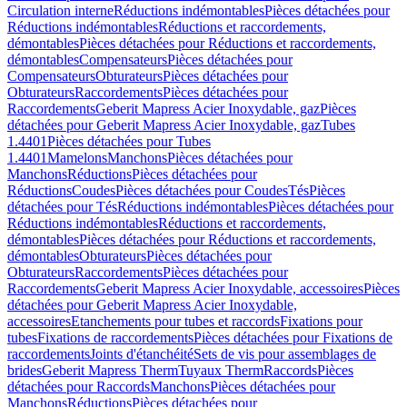
Circulation interne
Réductions indémontables
Pièces détachées pour
Réductions indémontables
Réductions et raccordements,
démontables
Pièces détachées pour Réductions et raccordements,
démontables
Compensateurs
Pièces détachées pour
Compensateurs
Obturateurs
Pièces détachées pour
Obturateurs
Raccordements
Pièces détachées pour
Raccordements
Geberit Mapress Acier Inoxydable, gaz
Pièces
détachées pour Geberit Mapress Acier Inoxydable, gaz
Tubes
1.4401
Pièces détachées pour Tubes
1.4401
Mamelons
Manchons
Pièces détachées pour
Manchons
Réductions
Pièces détachées pour
Réductions
Coudes
Pièces détachées pour Coudes
Tés
Pièces
détachées pour Tés
Réductions indémontables
Pièces détachées pour
Réductions indémontables
Réductions et raccordements,
démontables
Pièces détachées pour Réductions et raccordements,
démontables
Obturateurs
Pièces détachées pour
Obturateurs
Raccordements
Pièces détachées pour
Raccordements
Geberit Mapress Acier Inoxydable, accessoires
Pièces
détachées pour Geberit Mapress Acier Inoxydable,
accessoires
Etanchements pour tubes et raccords
Fixations pour
tubes
Fixations de raccordements
Pièces détachées pour Fixations de
raccordements
Joints d'étanchéité
Sets de vis pour assemblages de
brides
Geberit Mapress Therm
Tuyaux Therm
Raccords
Pièces
détachées pour Raccords
Manchons
Pièces détachées pour
Manchons
Réductions
Pièces détachées pour