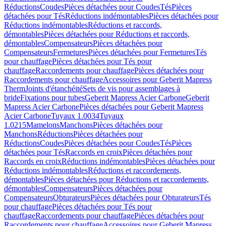
Réductions
Coudes
Pièces détachées pour Coudes
Tés
Pièces
détachées pour Tés
Réductions indémontables
Pièces détachées pour
Réductions indémontables
Réductions et raccords,
démontables
Pièces détachées pour Réductions et raccords,
démontables
Compensateurs
Pièces détachées pour
Compensateurs
Fermetures
Pièces détachées pour Fermetures
Tés
pour chauffage
Pièces détachées pour Tés pour
chauffage
Raccordements pour chauffage
Pièces détachées pour
Raccordements pour chauffage
Accessoires pour Geberit Mapress
Therm
Joints d'étanchéité
Sets de vis pour assemblages à
bride
Fixations pour tubes
Geberit Mapress Acier Carbone
Geberit
Mapress Acier Carbone
Pièces détachées pour Geberit Mapress
Acier Carbone
Tuyaux 1.0034
Tuyaux
1.0215
Mamelons
Manchons
Pièces détachées pour
Manchons
Réductions
Pièces détachées pour
Réductions
Coudes
Pièces détachées pour Coudes
Tés
Pièces
détachées pour Tés
Raccords en croix
Pièces détachées pour
Raccords en croix
Réductions indémontables
Pièces détachées pour
Réductions indémontables
Réductions et raccordements,
démontables
Pièces détachées pour Réductions et raccordements,
démontables
Compensateurs
Pièces détachées pour
Compensateurs
Obturateurs
Pièces détachées pour Obturateurs
Tés
pour chauffage
Pièces détachées pour Tés pour
chauffage
Raccordements pour chauffage
Pièces détachées pour
Raccordements pour chauffage
Accessoires pour Geberit Mapress