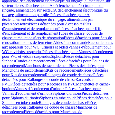
apparent
A déclenchement électronique du rinçage, alimentation sur
secteur
Pièces détachées pour A déclenchement électronique du
rinçage, alimentation sur secteur
A déclenchement électronique du
rinçage, alimentation par piles
Pièces détachées pour A
déclenchement électronique du rinçage, alimentation par
piles
Accessoires
Pièces détachées pour Accessoires
Kits
d'encastrement et de remplacement
Pièces détachées pour Kits
d'encastrement et de remplacement
Tubes de chasse, coudes de
chasse et réductions
Sets de rénovation
Pièces détachées pour Sets de
rénovation
Plaques de fermeture
Aides à la commande
Raccordements
aux appareils pour WC, urinoirs et bidets
Vannes d'écoulement pour
WC et vidoirs suspendus
Pièces détachées pour Vannes d'écoulement
pour WC et vidoirs suspendus
Siphons
Pièces détachées pour
Siphons
Coudes de raccordement
Pièces détachées pour Coudes de
raccordement
Manchons de raccordement
Pièces détachées pour
Manchons de raccordement
Kits de raccordement
Pièces détachées
pour Kits de raccordement
Rallonges de coude de chasse
Pièces
détachées pour Rallonges de coude de chasse
Raccords en
PVC
Pièces détachées pour Raccords en PVC
Manchettes et cache-
boulons
Vannes d'écoulement d'urinoirs
Pièces détachées pour
Vannes d'écoulement d'urinoirs
Siphons d'urinoirs
Pièces détachées
pour Siphons d'urinoirs
Siphons en tube coudé
Pièces détachées pour
Siphons en tube coudé
Rallonges de coude de chasse
Pièces
détachées pour Rallonges de coude de chasse
Manchons de
raccordement
Pièces détachées pour Manchons de