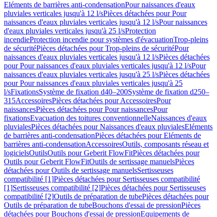
Eléments de barrières anti-condensation
Pour naissances d'eaux
pluviales verticales jusqu'à 12 l/s
Pièces détachées pour Pour
naissances d'eaux pluviales verticales jusqu'à 12 l/s
Pour naissances
d'eaux pluviales verticales jusqu'à 25 l/s
Protection
incendie
Protection incendie pour systèmes d'évacuation
Trop-pleins
de sécurité
Pièces détachées pour Trop-pleins de sécurité
Pour
naissances d'eaux pluviales verticales jusqu'à 12 l/s
Pièces détachées
pour Pour naissances d'eaux pluviales verticales jusqu'à 12 l/s
Pour
naissances d'eaux pluviales verticales jusqu'à 25 l/s
Pièces détachées
pour Pour naissances d'eaux pluviales verticales jusqu'à 25
l/s
Fixations
Système de fixation d40–200
Système de fixation d250–
315
Accessoires
Pièces détachées pour Accessoires
Pour
naissances
Pièces détachées pour Pour naissances
Pour
fixations
Evacuation des toitures conventionnelle
Naissances d'eaux
pluviales
Pièces détachées pour Naissances d'eaux pluviales
Eléments
de barrières anti-condensation
Pièces détachées pour Eléments de
barrières anti-condensation
Accessoires
Outils, composants réseau et
logiciels
Outils
Outils pour Geberit FlowFit
Pièces détachées pour
Outils pour Geberit FlowFit
Outils de sertissage manuels
Pièces
détachées pour Outils de sertissage manuels
Sertisseuses
compatibilité [1]
Pièces détachées pour Sertisseuses compatibilité
[1]
Sertisseuses compatibilité [2]
Pièces détachées pour Sertisseuses
compatibilité [2]
Outils de préparation de tube
Pièces détachées pour
Outils de préparation de tube
Bouchons d'essai de pression
Pièces
détachées pour Bouchons d'essai de pression
Equipements de