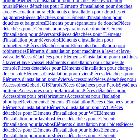
urinoirs
Eléments d'installation pour douches avec évacuation
murale
Pièces détachées pour Eléments d'installation pour douches
avec évacuation murale
Eléments d'installation pour douches et
baignoires
Pièces détachées pour Eléments d'installation pour
douches et baignoires
Eléments pour séparations de douche
Pièces
détachées pour Eléments pour séparations de douche
Eléments
d'installation pour déversoirs
Pièces détachées pour Eléments
d'installation pour déversoirs
Eléments d'installation pour
robinetteries
Pièces détachées pour Eléments d'installation pour
robinetteries
Eléments d'installation pour machines à laver et lave-
vaisselle
Pièces détachées pour Eléments d'installation pour machines
à laver et lave-vaisselle
Eléments d'installation pour charges de
console
Pièces détachées pour Eléments d'installation pour charges
de console
Eléments d'installation pour éviers
Pièces détachées pour
Eléments d'installation pour éviers
Accessoires
Pièces détachées pour
Accessoires
Geberit GIS
Parois
Pièces détachées pour Parois
Systèmes
porteurs
Accessoires pour préfabrications
Pièces détachées pour
Accessoires pour préfabrications
Accessoires pour l'isolation
phonique
Revêtements
Eléments d'installation
Pièces détachées pour
Eléments d'installation
Eléments d'installation pour WC
Pièces
détachées pour Eléments d'installation pour WC
Eléments
d'installation pour lavabos
Pièces détachées pour Eléments
d'installation pour lavabos
Eléments d'installation pour bidets
Pièces
détachées pour Eléments d'installation pour bidets
Eléments
d'installation pour urinoirs
Pièces détachées pour Eléments