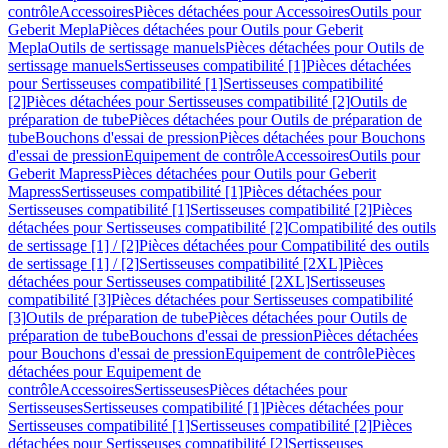
contrôle
Accessoires
Pièces détachées pour Accessoires
Outils pour
Geberit Mepla
Pièces détachées pour Outils pour Geberit
Mepla
Outils de sertissage manuels
Pièces détachées pour Outils de
sertissage manuels
Sertisseuses compatibilité [1]
Pièces détachées
pour Sertisseuses compatibilité [1]
Sertisseuses compatibilité
[2]
Pièces détachées pour Sertisseuses compatibilité [2]
Outils de
préparation de tube
Pièces détachées pour Outils de préparation de
tube
Bouchons d'essai de pression
Pièces détachées pour Bouchons
d'essai de pression
Equipement de contrôle
Accessoires
Outils pour
Geberit Mapress
Pièces détachées pour Outils pour Geberit
Mapress
Sertisseuses compatibilité [1]
Pièces détachées pour
Sertisseuses compatibilité [1]
Sertisseuses compatibilité [2]
Pièces
détachées pour Sertisseuses compatibilité [2]
Compatibilité des outils
de sertissage [1] / [2]
Pièces détachées pour Compatibilité des outils
de sertissage [1] / [2]
Sertisseuses compatibilité [2XL]
Pièces
détachées pour Sertisseuses compatibilité [2XL]
Sertisseuses
compatibilité [3]
Pièces détachées pour Sertisseuses compatibilité
[3]
Outils de préparation de tube
Pièces détachées pour Outils de
préparation de tube
Bouchons d'essai de pression
Pièces détachées
pour Bouchons d'essai de pression
Equipement de contrôle
Pièces
détachées pour Equipement de
contrôle
Accessoires
Sertisseuses
Pièces détachées pour
Sertisseuses
Sertisseuses compatibilité [1]
Pièces détachées pour
Sertisseuses compatibilité [1]
Sertisseuses compatibilité [2]
Pièces
détachées pour Sertisseuses compatibilité [2]
Sertisseuses