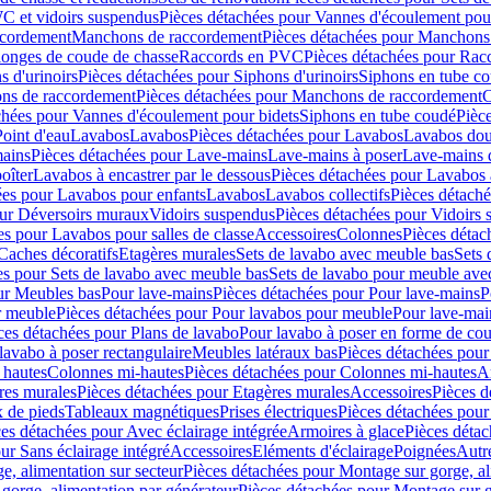
C et vidoirs suspendus
Pièces détachées pour Vannes d'écoulement pou
ccordement
Manchons de raccordement
Pièces détachées pour Manchons
longes de coude de chasse
Raccords en PVC
Pièces détachées pour Ra
s d'urinoirs
Pièces détachées pour Siphons d'urinoirs
Siphons en tube c
ns de raccordement
Pièces détachées pour Manchons de raccordement
C
chées pour Vannes d'écoulement pour bidets
Siphons en tube coudé
Pièc
Point d'eau
Lavabos
Lavabos
Pièces détachées pour Lavabos
Lavabos dou
ains
Pièces détachées pour Lave-mains
Lave-mains à poser
Lave-mains 
oîter
Lavabos à encastrer par le dessous
Pièces détachées pour Lavabos à
ées pour Lavabos pour enfants
Lavabos
Lavabos collectifs
Pièces détaché
our Déversoirs muraux
Vidoirs suspendus
Pièces détachées pour Vidoirs
es pour Lavabos pour salles de classe
Accessoires
Colonnes
Pièces détac
Caches décoratifs
Etagères murales
Sets de lavabo avec meuble bas
Sets 
es pour Sets de lavabo avec meuble bas
Sets de lavabo pour meuble ave
ur Meubles bas
Pour lave-mains
Pièces détachées pour Pour lave-mains
P
r meuble
Pièces détachées pour Pour lavabos pour meuble
Pour lave-mai
ces détachées pour Plans de lavabo
Pour lavabo à poser en forme de cou
lavabo à poser rectangulaire
Meubles latéraux bas
Pièces détachées pour
 hautes
Colonnes mi-hautes
Pièces détachées pour Colonnes mi-hautes
A
res murales
Pièces détachées pour Etagères murales
Accessoires
Pièces d
x de pieds
Tableaux magnétiques
Prises électriques
Pièces détachées pour 
es détachées pour Avec éclairage intégrée
Armoires à glace
Pièces détac
ur Sans éclairage intégré
Accessoires
Eléments d'éclairage
Poignées
Autr
e, alimentation sur secteur
Pièces détachées pour Montage sur gorge, al
gorge, alimentation par générateur
Pièces détachées pour Montage sur g