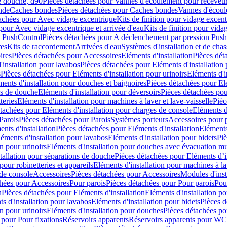
e douche, d90
Pièces détachées pour Vannes d'écoulement pour receveu
nde
Caches bondes
Pièces détachées pour Caches bondes
Vannes d'écoul
achées pour Avec vidage excentrique
Kits de finition pour vidage excen
pour Avec vidage excentrique et arrivée d'eau
Kits de finition pour vida
n PushControl
Pièces détachées pour A déclenchement par pression Pus
res
Kits de raccordement
Arrivées d'eau
Systèmes d'installation et de chas
ires
Pièces détachées pour Accessoires
Eléments d'installation
Pièces dét
'installation pour lavabos
Pièces détachées pour Eléments d'installation
s
Pièces détachées pour Eléments d'installation pour urinoirs
Eléments d'i
ments d'installation pour douches et baignoires
Pièces détachées pour Elé
ns de douche
Eléments d'installation pour déversoirs
Pièces détachées pou
teries
Eléments d'installation pour machines à laver et lave-vaisselle
Pièc
tachées pour Eléments d'installation pour charges de console
Eléments d'
Parois
Pièces détachées pour Parois
Systèmes porteurs
Accessoires pour p
nts d'installation
Pièces détachées pour Eléments d'installation
Eléments
éments d'installation pour lavabos
Eléments d'installation pour bidets
Piè
n pour urinoirs
Eléments d'installation pour douches avec évacuation m
tallation pour séparations de douche
Pièces détachées pour Eléments d’i
pour robinetteries et appareils
Eléments d'installation pour machines à lav
 de console
Accessoires
Pièces détachées pour Accessoires
Modules d'inst
hées pour Accessoires
Pour parois
Pièces détachées pour Pour parois
Pou
n
Pièces détachées pour Eléments d'installation
Eléments d'installation 
s d'installation pour lavabos
Eléments d'installation pour bidets
Pièces d
n pour urinoirs
Eléments d'installation pour douches
Pièces détachées po
 pour Pour fixations
Réservoirs apparents
Réservoirs apparents pour WC,