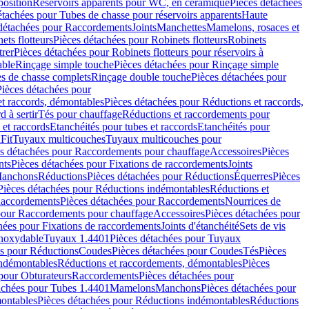
position
Réservoirs apparents pour WC, en céramique
Pièces détachées
étachées pour Tubes de chasse pour réservoirs apparents
Haute
détachées pour Raccordements
Joints
Manchettes
Mamelons, rosaces et
ets flotteurs
Pièces détachées pour Robinets flotteurs
Robinets
trer
Pièces détachées pour Robinets flotteurs pour réservoirs à
able
Rinçage simple touche
Pièces détachées pour Rinçage simple
s de chasse complets
Rinçage double touche
Pièces détachées pour
Pièces détachées pour
t raccords, démontables
Pièces détachées pour Réductions et raccords,
d à sertir
Tés pour chauffage
Réductions et raccordements pour
 et raccords
Etanchéités pour tubes et raccords
Etanchéités pour
Fit
Tuyaux multicouches
Tuyaux multicouches pour
s détachées pour Raccordements pour chauffage
Accessoires
Pièces
nts
Pièces détachées pour Fixations de raccordements
Joints
Manchons
Réductions
Pièces détachées pour Réductions
Équerres
Pièces
Pièces détachées pour Réductions indémontables
Réductions et
accordements
Pièces détachées pour Raccordements
Nourrices de
pour Raccordements pour chauffage
Accessoires
Pièces détachées pour
hées pour Fixations de raccordements
Joints d'étanchéité
Sets de vis
Inoxydable
Tuyaux 1.4401
Pièces détachées pour Tuyaux
es pour Réductions
Coudes
Pièces détachées pour Coudes
Tés
Pièces
indémontables
Réductions et raccordements, démontables
Pièces
pour Obturateurs
Raccordements
Pièces détachées pour
achées pour Tubes 1.4401
Mamelons
Manchons
Pièces détachées pour
ontables
Pièces détachées pour Réductions indémontables
Réductions