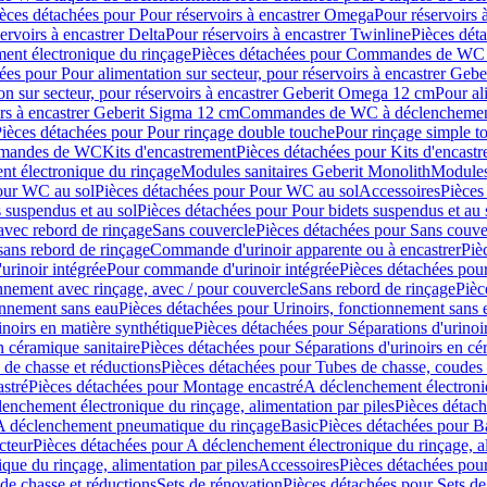
èces détachées pour Pour réservoirs à encastrer Omega
Pour réservoirs 
ervoirs à encastrer Delta
Pour réservoirs à encastrer Twinline
Pièces déta
t électronique du rinçage
Pièces détachées pour Commandes de WC à
ées pour Pour alimentation sur secteur, pour réservoirs à encastrer Geb
on sur secteur, pour réservoirs à encastrer Geberit Omega 12 cm
Pour al
irs à encastrer Geberit Sigma 12 cm
Commandes de WC à déclenchement
ièces détachées pour Pour rinçage double touche
Pour rinçage simple t
ommandes de WC
Kits d'encastrement
Pièces détachées pour Kits d'encast
t électronique du rinçage
Modules sanitaires Geberit Monolith
Modules
our WC au sol
Pièces détachées pour Pour WC au sol
Accessoires
Pièces
 suspendus et au sol
Pièces détachées pour Pour bidets suspendus et au 
avec rebord de rinçage
Sans couvercle
Pièces détachées pour Sans couve
sans rebord de rinçage
Commande d'urinoir apparente ou à encastrer
Piè
rinoir intégrée
Pour commande d'urinoir intégrée
Pièces détachées pou
nnement avec rinçage, avec / pour couvercle
Sans rebord de rinçage
Pièc
onnement sans eau
Pièces détachées pour Urinoirs, fonctionnement sans 
inoirs en matière synthétique
Pièces détachées pour Séparations d'urinoi
n céramique sanitaire
Pièces détachées pour Séparations d'urinoirs en cé
 de chasse et réductions
Pièces détachées pour Tubes de chasse, coudes 
stré
Pièces détachées pour Montage encastré
A déclenchement électroniq
enchement électronique du rinçage, alimentation par piles
Pièces détach
 A déclenchement pneumatique du rinçage
Basic
Pièces détachées pour B
cteur
Pièces détachées pour A déclenchement électronique du rinçage, al
que du rinçage, alimentation par piles
Accessoires
Pièces détachées pou
de chasse et réductions
Sets de rénovation
Pièces détachées pour Sets de