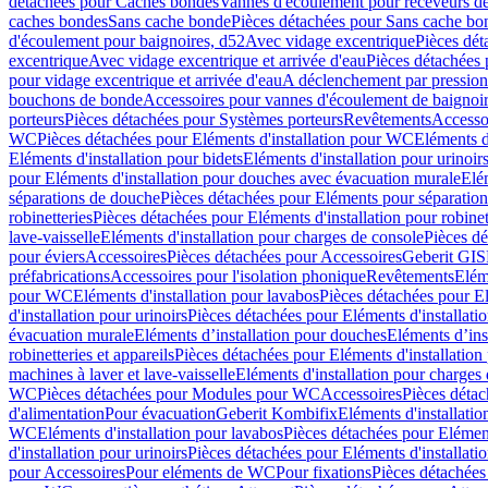
détachées pour Caches bondes
Vannes d'écoulement pour receveurs d
caches bondes
Sans cache bonde
Pièces détachées pour Sans cache bo
d'écoulement pour baignoires, d52
Avec vidage excentrique
Pièces dét
excentrique
Avec vidage excentrique et arrivée d'eau
Pièces détachées 
pour vidage excentrique et arrivée d'eau
A déclenchement par pressio
bouchons de bonde
Accessoires pour vannes d'écoulement de baignoi
porteurs
Pièces détachées pour Systèmes porteurs
Revêtements
Accesso
WC
Pièces détachées pour Eléments d'installation pour WC
Eléments d
Eléments d'installation pour bidets
Eléments d'installation pour urinoir
pour Eléments d'installation pour douches avec évacuation murale
Elé
séparations de douche
Pièces détachées pour Eléments pour séparatio
robinetteries
Pièces détachées pour Eléments d'installation pour robinet
lave-vaisselle
Eléments d'installation pour charges de console
Pièces dé
pour éviers
Accessoires
Pièces détachées pour Accessoires
Geberit GIS
préfabrications
Accessoires pour l'isolation phonique
Revêtements
Eléme
pour WC
Eléments d'installation pour lavabos
Pièces détachées pour El
d'installation pour urinoirs
Pièces détachées pour Eléments d'installatio
évacuation murale
Eléments d’installation pour douches
Eléments d’ins
robinetteries et appareils
Pièces détachées pour Eléments d'installation 
machines à laver et lave-vaisselle
Eléments d'installation pour charges
WC
Pièces détachées pour Modules pour WC
Accessoires
Pièces détac
d'alimentation
Pour évacuation
Geberit Kombifix
Eléments d'installatio
WC
Eléments d'installation pour lavabos
Pièces détachées pour Elément
d'installation pour urinoirs
Pièces détachées pour Eléments d'installatio
pour Accessoires
Pour eléments de WC
Pour fixations
Pièces détachées