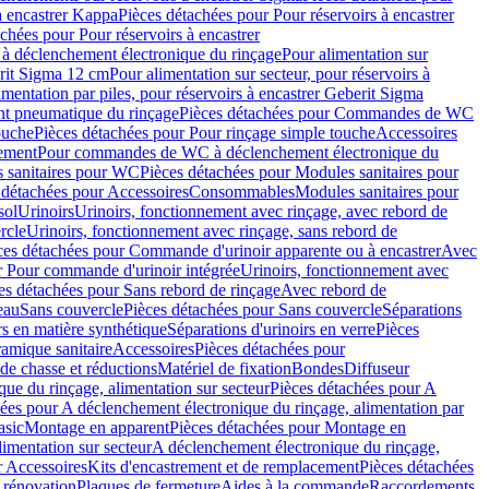
à encastrer Kappa
Pièces détachées pour Pour réservoirs à encastrer
chées pour Pour réservoirs à encastrer
 déclenchement électronique du rinçage
Pour alimentation sur
erit Sigma 12 cm
Pour alimentation sur secteur, pour réservoirs à
imentation par piles, pour réservoirs à encastrer Geberit Sigma
 pneumatique du rinçage
Pièces détachées pour Commandes de WC
ouche
Pièces détachées pour Pour rinçage simple touche
Accessoires
rement
Pour commandes de WC à déclenchement électronique du
 sanitaires pour WC
Pièces détachées pour Modules sanitaires pour
 détachées pour Accessoires
Consommables
Modules sanitaires pour
sol
Urinoirs
Urinoirs, fonctionnement avec rinçage, avec rebord de
rcle
Urinoirs, fonctionnement avec rinçage, sans rebord de
ces détachées pour Commande d'urinoir apparente ou à encastrer
Avec
r Pour commande d'urinoir intégrée
Urinoirs, fonctionnement avec
es détachées pour Sans rebord de rinçage
Avec rebord de
eau
Sans couvercle
Pièces détachées pour Sans couvercle
Séparations
rs en matière synthétique
Séparations d'urinoirs en verre
Pièces
ramique sanitaire
Accessoires
Pièces détachées pour
de chasse et réductions
Matériel de fixation
Bondes
Diffuseur
ue du rinçage, alimentation sur secteur
Pièces détachées pour A
ées pour A déclenchement électronique du rinçage, alimentation par
asic
Montage en apparent
Pièces détachées pour Montage en
imentation sur secteur
A déclenchement électronique du rinçage,
r Accessoires
Kits d'encastrement et de remplacement
Pièces détachées
 rénovation
Plaques de fermeture
Aides à la commande
Raccordements