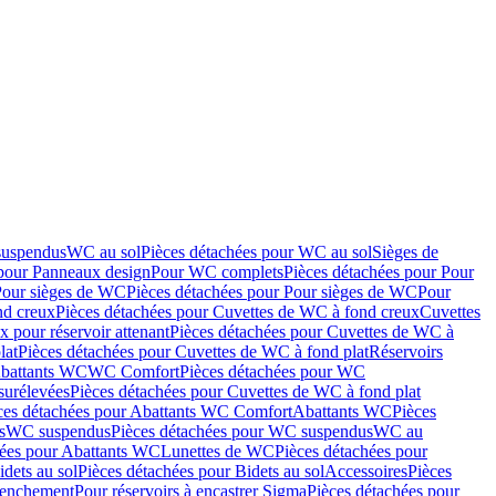
suspendus
WC au sol
Pièces détachées pour WC au sol
Sièges de
 pour Panneaux design
Pour WC complets
Pièces détachées pour Pour
Pour sièges de WC
Pièces détachées pour Pour sièges de WC
Pour
nd creux
Pièces détachées pour Cuvettes de WC à fond creux
Cuvettes
 pour réservoir attenant
Pièces détachées pour Cuvettes de WC à
lat
Pièces détachées pour Cuvettes de WC à fond plat
Réservoirs
Abattants WC
WC Comfort
Pièces détachées pour WC
surélevées
Pièces détachées pour Cuvettes de WC à fond plat
ces détachées pour Abattants WC Comfort
Abattants WC
Pièces
s
WC suspendus
Pièces détachées pour WC suspendus
WC au
hées pour Abattants WC
Lunettes de WC
Pièces détachées pour
idets au sol
Pièces détachées pour Bidets au sol
Accessoires
Pièces
clenchement
Pour réservoirs à encastrer Sigma
Pièces détachées pour