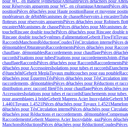
pour WC, en matière synthétique
Attenant
Pièces détachées pour Atten
pour Réservoirs apparents pour WC, en céramique
Attenant
Pièces dét
position
Pièces détachées pour Haute position
Basse et moyenne positi
modérateurs de débit
Mécanismes de chasse
Réservoirs à encastrer
Tube
flotteurs pour réservoirs apparents
Pièces détachées pour Robinets flott
encastrer
Mécanismes de chasse
Pièces détachées pour Mécanismes de
touche
Rinçage double touche
Pièces détachées pour Rinçage double 
Rinçage double touche
Systèmes d'alimentation
Geberit FlowFit
Tuyaux
Raccords
Manchons
Réductions
Coudes
Tés
Circulation interne
Pièces d
démontables
Obturateurs
Raccordements
Pièces détachées pour Racco
chauffage, démontables
Raccordements pour chauffage
Pièces détaché
raccords
Fixations pour tubes
Fixations pour raccordements
Joints d'éta
chauffage
Raccords
Pièces détachées pour Raccords
Raccordements
Piè
détachées pour Accessoires
Isolations pour tubes et raccords
Etanchemen
d'étanchéité
Geberit Mepla
Tuyaux multicouches pour eau potable
Racc
détachées pour Équerres
Tés
Pièces détachées pour Tés
Circulation int
raccordements, démontables
Pièces détachées pour Réductions et rac
distribution avec raccord fileté
Tés pour chauffage
Pièces détachées po
Accessoires
Isolations pour tubes et raccords
Etanchements pour tubes 
pour assemblages à bride
Geberit Mapress Acier Inoxydable
Geberit M
1.4401
Tuyaux 1.4521
Pièces détachées pour Tuyaux 1.4521
Mamelon
détachées pour Tés
Circulation interne
Pièces détachées pour Circulati
détachées pour Réductions et raccordements, démontables
Compensat
Raccordements
Geberit Mapress Acier Inoxydable, gaz
Pièces détaché
Manchons
Réductions
Pièces détachées pour Réductions
Coudes
Pièces