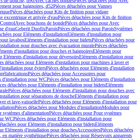
rs de douche, d90
Avec caches bondes
Pièces détachées pour Avec
ement pour baignoires, d52
Pièces détachées pour Vannes
trique
Pièces détachées pour Kits de finition pour vidage
ge excentrique et arrivée d'eau
Pièces détachées pour Kits de finition
hControl
Avec bouchons de bonde
Pièces détachées pour Avec
se d'eau
Geberit Duofix
Parois
Pièces détachées pour Parois
Systèmes
achées pour Eléments d'installation
Eléments d'installation pour
 pour lavabos
Eléments d'installation pour bidets
Pièces détachées pour
nstallation pour douches avec évacuation murale
Pièces détachées
ments d'installation pour douches et baignoires
Eléments pour
r Eléments d'installation pour déversoirs
Eléments d'installation pour
es détachées pour Eléments d'installation pour machines à laver et
installation pour éviers
Pièces détachées pour Eléments d'installation
réfabrications
Pièces détachées pour Accessoires pour
 d'installation pour WC
Pièces détachées pour Eléments d'installation
ces détachées pour Eléments d'installation pour bidets
Eléments
urale
Pièces détachées pour Eléments d'installation pour douches avec
nstallation pour séparations de douche
Eléments d'installation pour
er et lave-vaisselle
Pièces détachées pour Eléments d'installation pour
allation
Pièces détachées pour Modules d'installation
Modules pour
r systèmes d'alimentation
Pièces détachées pour Pour systèmes
pour WC
Pièces détachées pour Eléments d'installation pour
étachées pour Eléments d'installation pour bidets
Eléments
ur Eléments d'installation pour douches
Accessoires
Pièces détachées
 en matière synthétique
Pièces détachées pour Réservoirs apparents