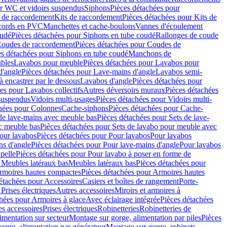
r WC et vidoirs suspendus
Siphons
Pièces détachées pour
 de raccordement
Kits de raccordement
Pièces détachées pour Kits de
ccords en PVC
Manchettes et cache-boulons
Vannes d'écoulement
oudé
Pièces détachées pour Siphons en tube coudé
Rallonges de coude
oudes de raccordement
Pièces détachées pour Coudes de
es détachées pour Siphons en tube coudé
Manchons de
bles
Lavabos pour meuble
Pièces détachées pour Lavabos pour
d'angle
Pièces détachées pour Lave-mains d'angle
Lavabos semi-
 encastrer par le dessous
Lavabos d'angle
Pièces détachées pour
es pour Lavabos collectifs
Autres déversoirs muraux
Pièces détachées
 suspendus
Vidoirs multi-usages
Pièces détachées pour Vidoirs multi-
hées pour Colonnes
Cache-siphons
Pièces détachées pour Cache-
de lave-mains avec meuble bas
Pièces détachées pour Sets de lave-
c meuble bas
Pièces détachées pour Sets de lavabo pour meuble avec
our lavabos
Pièces détachées pour Pour lavabos
Pour lavabos
ns d'angle
Pièces détachées pour Pour lave-mains d'angle
Pour lavabos
pelle
Pièces détachées pour Pour lavabo à poser en forme de
 Meubles latéraux bas
Meubles latéraux bas
Pièces détachées pour
rmoires hautes compactes
Pièces détachées pour Armoires hautes
étachées pour Accessoires
Casiers et boîtes de rangement
Porte-
Prises électriques
Autres accessoires
Miroirs et armoires à
hées pour Armoires à glace
Avec éclairage intégrée
Pièces détachées
es accessoires
Prises électriques
Robinetteries
Robinetteries de
imentation sur secteur
Montage sur gorge, alimentation par piles
Pièces
orge, alimentation par générateur
Montage sur gorge, robinets