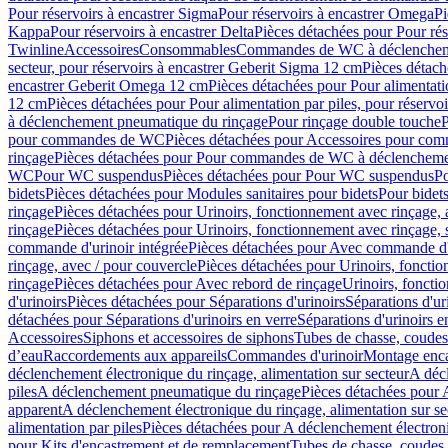
Pour réservoirs à encastrer Sigma
Pour réservoirs à encastrer Omega
Pi
Kappa
Pour réservoirs à encastrer Delta
Pièces détachées pour Pour rés
Twinline
Accessoires
Consommables
Commandes de WC à déclenchemen
secteur, pour réservoirs à encastrer Geberit Sigma 12 cm
Pièces détach
encastrer Geberit Omega 12 cm
Pièces détachées pour Pour alimentati
12 cm
Pièces détachées pour Pour alimentation par piles, pour réservo
à déclenchement pneumatique du rinçage
Pour rinçage double touche
P
pour commandes de WC
Pièces détachées pour Accessoires pour c
rinçage
Pièces détachées pour Pour commandes de WC à déclenchemen
WC
Pour WC suspendus
Pièces détachées pour Pour WC suspendus
P
bidets
Pièces détachées pour Modules sanitaires pour bidets
Pour bidets
rinçage
Pièces détachées pour Urinoirs, fonctionnement avec rinçage, 
rinçage
Pièces détachées pour Urinoirs, fonctionnement avec rinçage, 
commande d'urinoir intégrée
Pièces détachées pour Avec commande d'u
rinçage, avec / pour couvercle
Pièces détachées pour Urinoirs, fonctio
rinçage
Pièces détachées pour Avec rebord de rinçage
Urinoirs, foncti
d'urinoirs
Pièces détachées pour Séparations d'urinoirs
Séparations d'ur
détachées pour Séparations d'urinoirs en verre
Séparations d'urinoirs e
Accessoires
Siphons et accessoires de siphons
Tubes de chasse, coudes
d’eau
Raccordements aux appareils
Commandes d'urinoir
Montage enca
déclenchement électronique du rinçage, alimentation sur secteur
A décl
piles
A déclenchement pneumatique du rinçage
Pièces détachées pour
apparent
A déclenchement électronique du rinçage, alimentation sur se
alimentation par piles
Pièces détachées pour A déclenchement électroni
pour Kits d'encastrement et de remplacement
Tubes de chasse, coudes 