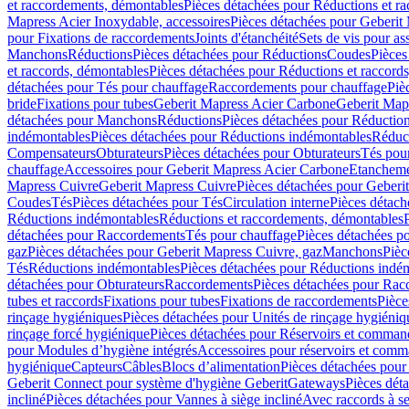
et raccordements, démontables
Pièces détachées pour Réductions et r
Mapress Acier Inoxydable, accessoires
Pièces détachées pour Geberit 
pour Fixations de raccordements
Joints d'étanchéité
Sets de vis pour a
Manchons
Réductions
Pièces détachées pour Réductions
Coudes
Pièces
et raccords, démontables
Pièces détachées pour Réductions et raccord
détachées pour Tés pour chauffage
Raccordements pour chauffage
Piè
bride
Fixations pour tubes
Geberit Mapress Acier Carbone
Geberit Map
détachées pour Manchons
Réductions
Pièces détachées pour Réductio
indémontables
Pièces détachées pour Réductions indémontables
Réduct
Compensateurs
Obturateurs
Pièces détachées pour Obturateurs
Tés pou
chauffage
Accessoires pour Geberit Mapress Acier Carbone
Etanchemen
Mapress Cuivre
Geberit Mapress Cuivre
Pièces détachées pour Geberi
Coudes
Tés
Pièces détachées pour Tés
Circulation interne
Pièces détach
Réductions indémontables
Réductions et raccordements, démontables
détachées pour Raccordements
Tés pour chauffage
Pièces détachées p
gaz
Pièces détachées pour Geberit Mapress Cuivre, gaz
Manchons
Pièc
Tés
Réductions indémontables
Pièces détachées pour Réductions indé
détachées pour Obturateurs
Raccordements
Pièces détachées pour Rac
tubes et raccords
Fixations pour tubes
Fixations de raccordements
Pièce
rinçage hygiéniques
Pièces détachées pour Unités de rinçage hygiéniq
rinçage forcé hygiénique
Pièces détachées pour Réservoirs et comman
pour Modules d’hygiène intégrés
Accessoires pour réservoirs et com
hygiénique
Capteurs
Câbles
Blocs d’alimentation
Pièces détachées pour
Geberit Connect pour système d'hygiène Geberit
Gateways
Pièces dét
incliné
Pièces détachées pour Vannes à siège incliné
Avec raccords à se