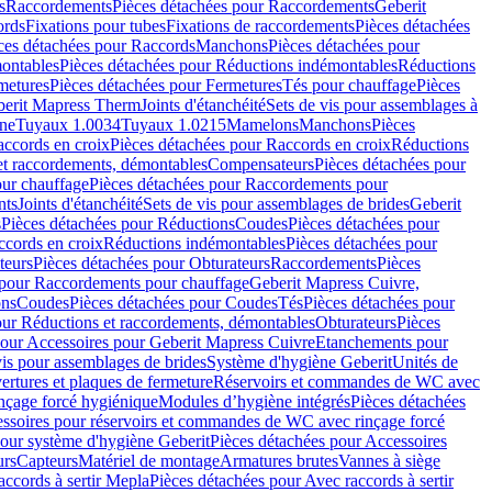
s
Raccordements
Pièces détachées pour Raccordements
Geberit
ords
Fixations pour tubes
Fixations de raccordements
Pièces détachées
ces détachées pour Raccords
Manchons
Pièces détachées pour
ontables
Pièces détachées pour Réductions indémontables
Réductions
metures
Pièces détachées pour Fermetures
Tés pour chauffage
Pièces
berit Mapress Therm
Joints d'étanchéité
Sets de vis pour assemblages à
one
Tuyaux 1.0034
Tuyaux 1.0215
Mamelons
Manchons
Pièces
ccords en croix
Pièces détachées pour Raccords en croix
Réductions
et raccordements, démontables
Compensateurs
Pièces détachées pour
ur chauffage
Pièces détachées pour Raccordements pour
nts
Joints d'étanchéité
Sets de vis pour assemblages de brides
Geberit
s
Pièces détachées pour Réductions
Coudes
Pièces détachées pour
ccords en croix
Réductions indémontables
Pièces détachées pour
teurs
Pièces détachées pour Obturateurs
Raccordements
Pièces
 pour Raccordements pour chauffage
Geberit Mapress Cuivre,
ons
Coudes
Pièces détachées pour Coudes
Tés
Pièces détachées pour
our Réductions et raccordements, démontables
Obturateurs
Pièces
pour Accessoires pour Geberit Mapress Cuivre
Etanchements pour
vis pour assemblages de brides
Système d'hygiène Geberit
Unités de
rtures et plaques de fermeture
Réservoirs et commandes de WC avec
inçage forcé hygiénique
Modules d’hygiène intégrés
Pièces détachées
essoires pour réservoirs et commandes de WC avec rinçage forcé
our système d'hygiène Geberit
Pièces détachées pour Accessoires
urs
Capteurs
Matériel de montage
Armatures brutes
Vannes à siège
accords à sertir Mepla
Pièces détachées pour Avec raccords à sertir