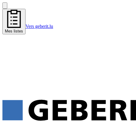
Vers geberit.lu
Mes listes