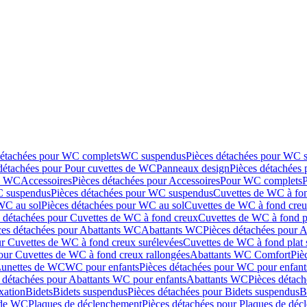
détachées pour WC complets
WC suspendus
Pièces détachées pour WC 
détachées pour Pour cuvettes de WC
Panneaux design
Pièces détachées
de WC
Accessoires
Pièces détachées pour Accessoires
Pour WC complets
 suspendus
Pièces détachées pour WC suspendus
Cuvettes de WC à fo
WC au sol
Pièces détachées pour WC au sol
Cuvettes de WC à fond creux
s détachées pour Cuvettes de WC à fond creux
Cuvettes de WC à fond p
ces détachées pour Abattants WC
Abattants WC
Pièces détachées pour 
ur Cuvettes de WC à fond creux surélevées
Cuvettes de WC à fond plat 
our Cuvettes de WC à fond creux rallongées
Abattants WC Comfort
Piè
Lunettes de WC
WC pour enfants
Pièces détachées pour WC pour enfant
 détachées pour Abattants WC pour enfants
Abattants WC
Pièces détac
ixation
Bidets
Bidets suspendus
Pièces détachées pour Bidets suspendus
B
 de WC
Plaques de déclenchement
Pièces détachées pour Plaques de dé