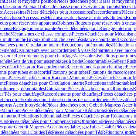
ant
Basse et moyenne position
Pièces détachées pour Basse et moyenne 
achées pour Attenant
Tubes de chasse pour réservoirs apparents
Pièces d
on
Accessoires
Pièces détachées pour Accessoires
Raccordements
Pièces 
s de chasse
Accessoires
Mécanismes de chasse et robinets flotteurs
Robin
eurs pour réservoirs apparents
Robinets flotteurs pour réservoirs à encas
 chasse
Rinçage interrompable
Pièces détachées pour Rinçage interromp
touche
Mécanismes de chasse complets
Pièces détachées pour Mécanisme
 multicouche
Tuyaux multicouche avec résistance chauffante
Raccords
étachées pour Circulation interne
Réductions indémontables
Réductions e
rdements
Distributeurs avec raccordement à visser
Répartiteur avec raccor
es pour Raccordements pour chauffage
Accessoires
Isolations pour tubes
nchéité
Sets de vis pour assemblages à bride
Consommables
Geberit Push
ces détachées pour Raccordements
Raccordements pour chauffage
Pièce
ts pour tubes et raccords
Fixations pour tubes
Fixations de raccordeme
ords
Pièces détachées pour Raccords
Manchons
Pièces détachées pour 
erne
Pièces détachées pour Circulation interne
Réductions indémontables
cordements, démontables
Obturateurs
Pièces détachées pour Obturateurs
R
ur Tés pour chauffage
Raccordements pour chauffage
Pièces détachées 
et raccords
Fixations pour tubes
Fixations de raccordements
Pièces détac
apress Acier Inoxydable
Pièces détachées pour Geberit Mapress Acier 
s
Manchons
Pièces détachées pour Manchons
Réductions
Pièces détaché
on interne
Réductions indémontables
Pièces détachées pour Réductions 
eurs
Pièces détachées pour Compensateurs
Obturateurs
Pièces détachées 
es pour Geberit Mapress Acier Inoxydable, gaz
Tubes 1.4401
Pièces dét
 détachées pour Coudes
Tés
Pièces détachées pour Tés
Réductions indém