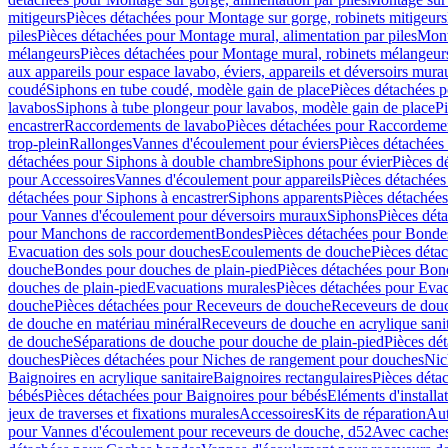
mitigeurs
Pièces détachées pour Montage sur gorge, robinets mitigeurs
piles
Pièces détachées pour Montage mural, alimentation par piles
Mont
mélangeurs
Pièces détachées pour Montage mural, robinets mélangeur
aux appareils pour espace lavabo, éviers, appareils et déversoirs mura
coudé
Siphons en tube coudé, modèle gain de place
Pièces détachées p
lavabos
Siphons à tube plongeur pour lavabos, modèle gain de place
P
encastrer
Raccordements de lavabo
Pièces détachées pour Raccordeme
trop-plein
Rallonges
Vannes d'écoulement pour éviers
Pièces détachées
détachées pour Siphons à double chambre
Siphons pour évier
Pièces d
pour Accessoires
Vannes d'écoulement pour appareils
Pièces détachées
détachées pour Siphons à encastrer
Siphons apparents
Pièces détachée
pour Vannes d'écoulement pour déversoirs muraux
Siphons
Pièces dét
pour Manchons de raccordement
Bondes
Pièces détachées pour Bonde
Evacuation des sols pour douches
Ecoulements de douche
Pièces déta
douche
Bondes pour douches de plain-pied
Pièces détachées pour Bon
douches de plain-pied
Evacuations murales
Pièces détachées pour Eva
douche
Pièces détachées pour Receveurs de douche
Receveurs de douch
de douche en matériau minéral
Receveurs de douche en acrylique sanit
de douche
Séparations de douche pour douche de plain-pied
Pièces dé
douches
Pièces détachées pour Niches de rangement pour douches
Nic
Baignoires en acrylique sanitaire
Baignoires rectangulaires
Pièces déta
bébés
Pièces détachées pour Baignoires pour bébés
Eléments d'installa
jeux de traverses et fixations murales
Accessoires
Kits de réparation
Aut
pour Vannes d'écoulement pour receveurs de douche, d52
Avec cache