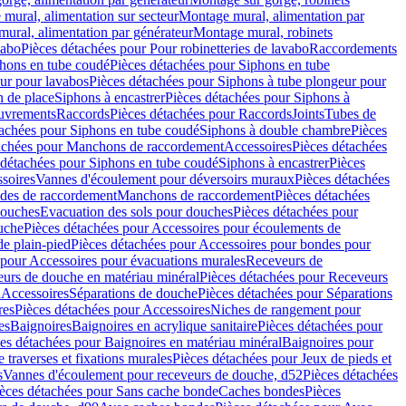
mural, alimentation sur secteur
Montage mural, alimentation par
ural, alimentation par générateur
Montage mural, robinets
vabo
Pièces détachées pour Pour robinetteries de lavabo
Raccordements
hons en tube coudé
Pièces détachées pour Siphons en tube
ur pour lavabos
Pièces détachées pour Siphons à tube plongeur pour
n de place
Siphons à encastrer
Pièces détachées pour Siphons à
uvrements
Raccords
Pièces détachées pour Raccords
Joints
Tubes de
tachées pour Siphons en tube coudé
Siphons à double chambre
Pièces
achées pour Manchons de raccordement
Accessoires
Pièces détachées
 détachées pour Siphons en tube coudé
Siphons à encastrer
Pièces
soires
Vannes d'écoulement pour déversoirs muraux
Pièces détachées
udes de raccordement
Manchons de raccordement
Pièces détachées
ouches
Evacuation des sols pour douches
Pièces détachées pour
uche
Pièces détachées pour Accessoires pour écoulements de
e plain-pied
Pièces détachées pour Accessoires pour bondes pour
 pour Accessoires pour évacuations murales
Receveurs de
urs de douche en matériau minéral
Pièces détachées pour Receveurs
n
Accessoires
Séparations de douche
Pièces détachées pour Séparations
res
Pièces détachées pour Accessoires
Niches de rangement pour
es
Baignoires
Baignoires en acrylique sanitaire
Pièces détachées pour
es détachées pour Baignoires en matériau minéral
Baignoires pour
e traverses et fixations murales
Pièces détachées pour Jeux de pieds et
s
Vannes d'écoulement pour receveurs de douche, d52
Pièces détachées
èces détachées pour Sans cache bonde
Caches bondes
Pièces