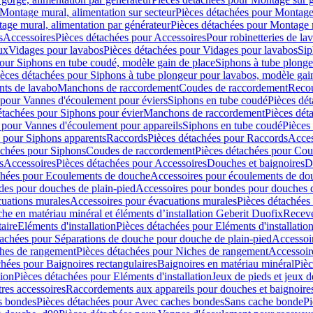
Montage mural, alimentation sur secteur
Pièces détachées pour Montage 
age mural, alimentation par générateur
Pièces détachées pour Montage m
s
Accessoires
Pièces détachées pour Accessoires
Pour robinetteries de la
ux
Vidages pour lavabos
Pièces détachées pour Vidages pour lavabos
Sip
our Siphons en tube coudé, modèle gain de place
Siphons à tube plonge
ièces détachées pour Siphons à tube plongeur pour lavabos, modèle gai
nts de lavabo
Manchons de raccordement
Coudes de raccordement
Reco
 pour Vannes d'écoulement pour éviers
Siphons en tube coudé
Pièces dé
étachées pour Siphons pour évier
Manchons de raccordement
Pièces dét
 pour Vannes d'écoulement pour appareils
Siphons en tube coudé
Pièces
s pour Siphons apparents
Raccords
Pièces détachées pour Raccords
Acces
achées pour Siphons
Coudes de raccordement
Pièces détachées pour Co
s
Accessoires
Pièces détachées pour Accessoires
Douches et baignoires
D
chées pour Ecoulements de douche
Accessoires pour écoulements de do
des pour douches de plain-pied
Accessoires pour bondes pour douches d
cuations murales
Accessoires pour évacuations murales
Pièces détachées
e en matériau minéral et éléments d’installation Geberit Duofix
Receve
aire
Eléments d'installation
Pièces détachées pour Eléments d'installatio
tachées pour Séparations de douche pour douche de plain-pied
Accessoi
hes de rangement
Pièces détachées pour Niches de rangement
Accessoir
chées pour Baignoires rectangulaires
Baignoires en matériau minéral
Pièc
tion
Pièces détachées pour Eléments d'installation
Jeux de pieds et jeux d
res accessoires
Raccordements aux appareils pour douches et baignoire
s bondes
Pièces détachées pour Avec caches bondes
Sans cache bonde
Pi