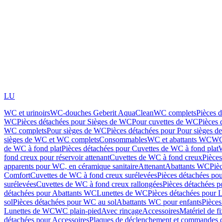
LU
WC et urinoirs
WC-douches Geberit AquaClean
WC complets
Pièces 
WC
Pièces détachées pour Sièges de WC
Pour cuvettes de WC
Pièces 
WC complets
Pour sièges de WC
Pièces détachées pour Pour sièges 
sièges de WC et WC complets
Consommables
WC et abattants WC
WC
de WC à fond plat
Pièces détachées pour Cuvettes de WC à fond plat
fond creux pour réservoir attenant
Cuvettes de WC à fond creux
Pièce
apparents pour WC, en céramique sanitaire
Attenant
Abattants WC
Piè
Comfort
Cuvettes de WC à fond creux surélevées
Pièces détachées po
surélevées
Cuvettes de WC à fond creux rallongées
Pièces détachées p
détachées pour Abattants WC
Lunettes de WC
Pièces détachées pour 
sol
Pièces détachées pour WC au sol
Abattants WC pour enfants
Pièces
Lunettes de WC
WC plain-pied
Avec rinçage
Accessoires
Matériel de f
détachées pour Accessoires
Plaques de déclenchement et commandes