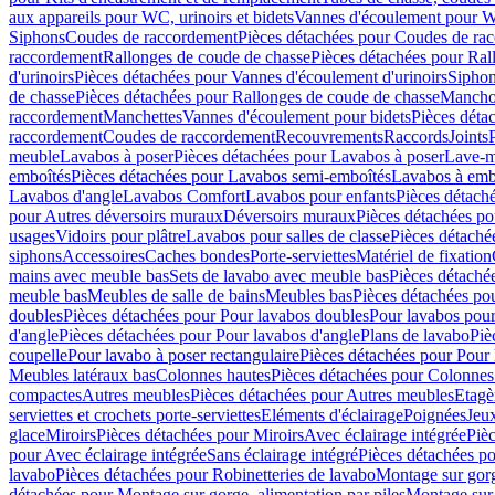
aux appareils pour WC, urinoirs et bidets
Vannes d'écoulement pour W
Siphons
Coudes de raccordement
Pièces détachées pour Coudes de ra
raccordement
Rallonges de coude de chasse
Pièces détachées pour Ral
d'urinoirs
Pièces détachées pour Vannes d'écoulement d'urinoirs
Siphon
de chasse
Pièces détachées pour Rallonges de coude de chasse
Mancho
raccordement
Manchettes
Vannes d'écoulement pour bidets
Pièces déta
raccordement
Coudes de raccordement
Recouvrements
Raccords
Joints
meuble
Lavabos à poser
Pièces détachées pour Lavabos à poser
Lave-m
emboîtés
Pièces détachées pour Lavabos semi-emboîtés
Lavabos à emb
Lavabos d'angle
Lavabos Comfort
Lavabos pour enfants
Pièces détach
pour Autres déversoirs muraux
Déversoirs muraux
Pièces détachées p
usages
Vidoirs pour plâtre
Lavabos pour salles de classe
Pièces détaché
siphons
Accessoires
Caches bondes
Porte-serviettes
Matériel de fixation
mains avec meuble bas
Sets de lavabo avec meuble bas
Pièces détaché
meuble bas
Meubles de salle de bains
Meubles bas
Pièces détachées po
doubles
Pièces détachées pour Pour lavabos doubles
Pour lavabos pou
d'angle
Pièces détachées pour Pour lavabos d'angle
Plans de lavabo
Piè
coupelle
Pour lavabo à poser rectangulaire
Pièces détachées pour Pour 
Meubles latéraux bas
Colonnes hautes
Pièces détachées pour Colonnes
compactes
Autres meubles
Pièces détachées pour Autres meubles
Etagè
serviettes et crochets porte-serviettes
Eléments d'éclairage
Poignées
Jeu
glace
Miroirs
Pièces détachées pour Miroirs
Avec éclairage intégrée
Pièc
pour Avec éclairage intégrée
Sans éclairage intégré
Pièces détachées po
lavabo
Pièces détachées pour Robinetteries de lavabo
Montage sur gorg
détachées pour Montage sur gorge, alimentation par piles
Montage sur 