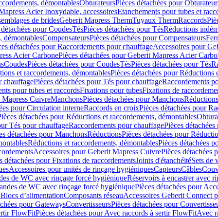
accordements, démontables
Obturateurs
Pièces détachées pour Obturateur
Mapress Acier Inoxydable, accessoires
Etanchements pour tubes et racc
ssemblages de brides
Geberit Mapress Therm
Tuyaux Therm
Raccords
Piè
 détachées pour Coudes
Tés
Pièces détachées pour Tés
Réductions indém
s, démontables
Compensateurs
Pièces détachées pour Compensateurs
Fer
ces détachées pour Raccordements pour chauffage
Accessoires pour Ge
ress Acier Carbone
Pièces détachées pour Geberit Mapress Acier Carb
ns
Coudes
Pièces détachées pour Coudes
Tés
Pièces détachées pour Tés
Ra
ions et raccordements, démontables
Pièces détachées pour Réductions 
r chauffage
Pièces détachées pour Tés pour chauffage
Raccordements po
ts pour tubes et raccords
Fixations pour tubes
Fixations de raccordeme
t Mapress Cuivre
Manchons
Pièces détachées pour Manchons
Réduction
ées pour Circulation interne
Raccords en croix
Pièces détachées pour Ra
Pièces détachées pour Réductions et raccordements, démontables
Obtura
our Tés pour chauffage
Raccordements pour chauffage
Pièces détachées
es détachées pour Manchons
Réductions
Pièces détachées pour Réducti
montables
Réductions et raccordements, démontables
Pièces détachées p
cordements
Accessoires pour Geberit Mapress Cuivre
Pièces détachées 
s détachées pour Fixations de raccordements
Joints d'étanchéité
Sets de 
ues
Accessoires pour unités de rinçage hygiéniques
Capteurs
Câbles
Couve
des de WC avec rinçage forcé hygiénique
Réservoirs à encastrer avec r
mandes de WC avec rinçage forcé hygiénique
Pièces détachées pour Acc
 Blocs d’alimentation
Composants réseau
Accessoires Geberit Connect p
achées pour Gateways
Convertisseurs
Pièces détachées pour Convertisse
rtir FlowFit
Pièces détachées pour Avec raccords à sertir FlowFit
Avec r