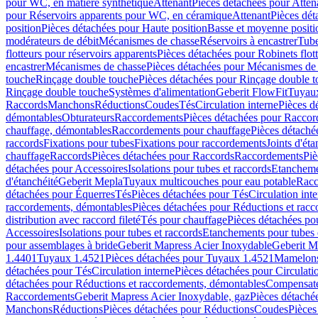
pour WC, en matière synthétique
Attenant
Pièces détachées pour Atten
pour Réservoirs apparents pour WC, en céramique
Attenant
Pièces dét
position
Pièces détachées pour Haute position
Basse et moyenne positi
modérateurs de débit
Mécanismes de chasse
Réservoirs à encastrer
Tube
flotteurs pour réservoirs apparents
Pièces détachées pour Robinets flott
encastrer
Mécanismes de chasse
Pièces détachées pour Mécanismes de
touche
Rinçage double touche
Pièces détachées pour Rinçage double 
Rinçage double touche
Systèmes d'alimentation
Geberit FlowFit
Tuyaux
Raccords
Manchons
Réductions
Coudes
Tés
Circulation interne
Pièces d
démontables
Obturateurs
Raccordements
Pièces détachées pour Racco
chauffage, démontables
Raccordements pour chauffage
Pièces détaché
raccords
Fixations pour tubes
Fixations pour raccordements
Joints d'éta
chauffage
Raccords
Pièces détachées pour Raccords
Raccordements
Piè
détachées pour Accessoires
Isolations pour tubes et raccords
Etanchemen
d'étanchéité
Geberit Mepla
Tuyaux multicouches pour eau potable
Racc
détachées pour Équerres
Tés
Pièces détachées pour Tés
Circulation int
raccordements, démontables
Pièces détachées pour Réductions et rac
distribution avec raccord fileté
Tés pour chauffage
Pièces détachées po
Accessoires
Isolations pour tubes et raccords
Etanchements pour tubes 
pour assemblages à bride
Geberit Mapress Acier Inoxydable
Geberit M
1.4401
Tuyaux 1.4521
Pièces détachées pour Tuyaux 1.4521
Mamelon
détachées pour Tés
Circulation interne
Pièces détachées pour Circulati
détachées pour Réductions et raccordements, démontables
Compensat
Raccordements
Geberit Mapress Acier Inoxydable, gaz
Pièces détaché
Manchons
Réductions
Pièces détachées pour Réductions
Coudes
Pièces