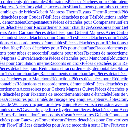
accordements, démontables
Obturateurs
Pièces détachées pour Obturateur
Mapress Acier Inoxydable, accessoires
Etanchements pour tubes et racc
ssemblages de brides
Geberit Mapress Therm
Tuyaux Therm
Raccords
Piè
 détachées pour Coudes
Tés
Pièces détachées pour Tés
Réductions indém
s, démontables
Compensateurs
Pièces détachées pour Compensateurs
Fer
ces détachées pour Raccordements pour chauffage
Accessoires pour Ge
ress Acier Carbone
Pièces détachées pour Geberit Mapress Acier Carb
ns
Coudes
Pièces détachées pour Coudes
Tés
Pièces détachées pour Tés
Ra
ions et raccordements, démontables
Pièces détachées pour Réductions 
r chauffage
Pièces détachées pour Tés pour chauffage
Raccordements po
ts pour tubes et raccords
Fixations pour tubes
Fixations de raccordeme
t Mapress Cuivre
Manchons
Pièces détachées pour Manchons
Réduction
ées pour Circulation interne
Raccords en croix
Pièces détachées pour Ra
Pièces détachées pour Réductions et raccordements, démontables
Obtura
our Tés pour chauffage
Raccordements pour chauffage
Pièces détachées
es détachées pour Manchons
Réductions
Pièces détachées pour Réducti
montables
Réductions et raccordements, démontables
Pièces détachées p
cordements
Accessoires pour Geberit Mapress Cuivre
Pièces détachées 
s détachées pour Fixations de raccordements
Joints d'étanchéité
Sets de 
ues
Accessoires pour unités de rinçage hygiéniques
Capteurs
Câbles
Couve
des de WC avec rinçage forcé hygiénique
Réservoirs à encastrer avec r
mandes de WC avec rinçage forcé hygiénique
Pièces détachées pour Acc
 Blocs d’alimentation
Composants réseau
Accessoires Geberit Connect p
achées pour Gateways
Convertisseurs
Pièces détachées pour Convertisse
rtir FlowFit
Pièces détachées pour Avec raccords à sertir FlowFit
Avec r