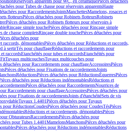
position
Réservoirs apparents pour WC, en céramique
Pièces détachées
étachées pour Tubes de chasse pour réservoirs apparents
Haute
détachées pour Raccordements
Joints
Manchettes
Mamelons, rosaces et
ets flotteurs
Pièces détachées pour Robinets flotteurs
Robinets
trer
Pièces détachées pour Robinets flotteurs pour réservoirs à
able
Rinçage simple touche
Pièces détachées pour Rinçage simple
s de chasse complets
Rinçage double touche
Pièces détachées pour
Pièces détachées pour
t raccords, démontables
Pièces détachées pour Réductions et raccords,
d à sertir
Tés pour chauffage
Réductions et raccordements pour
 et raccords
Etanchéités pour tubes et raccords
Etanchéités pour
Fit
Tuyaux multicouches
Tuyaux multicouches pour
s détachées pour Raccordements pour chauffage
Accessoires
Pièces
nts
Pièces détachées pour Fixations de raccordements
Joints
Manchons
Réductions
Pièces détachées pour Réductions
Équerres
Pièces
Pièces détachées pour Réductions indémontables
Réductions et
accordements
Pièces détachées pour Raccordements
Nourrices de
pour Raccordements pour chauffage
Accessoires
Pièces détachées pour
hées pour Fixations de raccordements
Joints d'étanchéité
Sets de vis
Inoxydable
Tuyaux 1.4401
Pièces détachées pour Tuyaux
es pour Réductions
Coudes
Pièces détachées pour Coudes
Tés
Pièces
indémontables
Réductions et raccordements, démontables
Pièces
pour Obturateurs
Raccordements
Pièces détachées pour
achées pour Tubes 1.4401
Mamelons
Manchons
Pièces détachées pour
ontables
Pièces détachées pour Réductions indémontables
Réductions