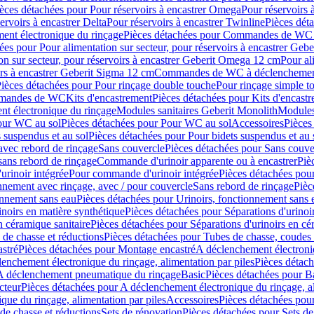
èces détachées pour Pour réservoirs à encastrer Omega
Pour réservoirs 
ervoirs à encastrer Delta
Pour réservoirs à encastrer Twinline
Pièces déta
t électronique du rinçage
Pièces détachées pour Commandes de WC à
ées pour Pour alimentation sur secteur, pour réservoirs à encastrer Geb
on sur secteur, pour réservoirs à encastrer Geberit Omega 12 cm
Pour al
irs à encastrer Geberit Sigma 12 cm
Commandes de WC à déclenchement
ièces détachées pour Pour rinçage double touche
Pour rinçage simple t
ommandes de WC
Kits d'encastrement
Pièces détachées pour Kits d'encast
t électronique du rinçage
Modules sanitaires Geberit Monolith
Modules
our WC au sol
Pièces détachées pour Pour WC au sol
Accessoires
Pièces
 suspendus et au sol
Pièces détachées pour Pour bidets suspendus et au 
avec rebord de rinçage
Sans couvercle
Pièces détachées pour Sans couve
sans rebord de rinçage
Commande d'urinoir apparente ou à encastrer
Piè
rinoir intégrée
Pour commande d'urinoir intégrée
Pièces détachées pou
nnement avec rinçage, avec / pour couvercle
Sans rebord de rinçage
Pièc
onnement sans eau
Pièces détachées pour Urinoirs, fonctionnement sans 
inoirs en matière synthétique
Pièces détachées pour Séparations d'urinoi
n céramique sanitaire
Pièces détachées pour Séparations d'urinoirs en cé
 de chasse et réductions
Pièces détachées pour Tubes de chasse, coudes 
stré
Pièces détachées pour Montage encastré
A déclenchement électroniq
enchement électronique du rinçage, alimentation par piles
Pièces détach
 A déclenchement pneumatique du rinçage
Basic
Pièces détachées pour B
cteur
Pièces détachées pour A déclenchement électronique du rinçage, al
que du rinçage, alimentation par piles
Accessoires
Pièces détachées pou
de chasse et réductions
Sets de rénovation
Pièces détachées pour Sets de