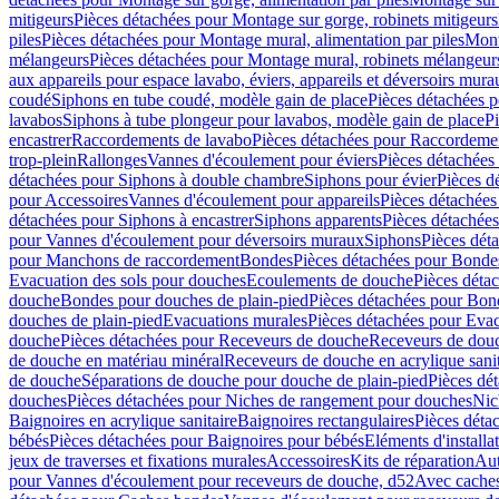
mitigeurs
Pièces détachées pour Montage sur gorge, robinets mitigeurs
piles
Pièces détachées pour Montage mural, alimentation par piles
Mont
mélangeurs
Pièces détachées pour Montage mural, robinets mélangeur
aux appareils pour espace lavabo, éviers, appareils et déversoirs mura
coudé
Siphons en tube coudé, modèle gain de place
Pièces détachées p
lavabos
Siphons à tube plongeur pour lavabos, modèle gain de place
P
encastrer
Raccordements de lavabo
Pièces détachées pour Raccordeme
trop-plein
Rallonges
Vannes d'écoulement pour éviers
Pièces détachées
détachées pour Siphons à double chambre
Siphons pour évier
Pièces d
pour Accessoires
Vannes d'écoulement pour appareils
Pièces détachées
détachées pour Siphons à encastrer
Siphons apparents
Pièces détachée
pour Vannes d'écoulement pour déversoirs muraux
Siphons
Pièces dét
pour Manchons de raccordement
Bondes
Pièces détachées pour Bonde
Evacuation des sols pour douches
Ecoulements de douche
Pièces déta
douche
Bondes pour douches de plain-pied
Pièces détachées pour Bon
douches de plain-pied
Evacuations murales
Pièces détachées pour Eva
douche
Pièces détachées pour Receveurs de douche
Receveurs de douch
de douche en matériau minéral
Receveurs de douche en acrylique sanit
de douche
Séparations de douche pour douche de plain-pied
Pièces dé
douches
Pièces détachées pour Niches de rangement pour douches
Nic
Baignoires en acrylique sanitaire
Baignoires rectangulaires
Pièces déta
bébés
Pièces détachées pour Baignoires pour bébés
Eléments d'installa
jeux de traverses et fixations murales
Accessoires
Kits de réparation
Aut
pour Vannes d'écoulement pour receveurs de douche, d52
Avec cache