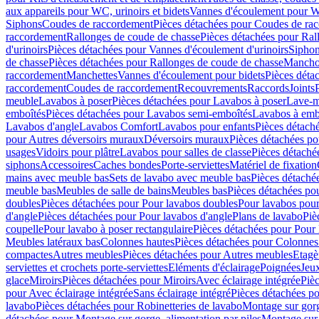
aux appareils pour WC, urinoirs et bidets
Vannes d'écoulement pour W
Siphons
Coudes de raccordement
Pièces détachées pour Coudes de ra
raccordement
Rallonges de coude de chasse
Pièces détachées pour Ral
d'urinoirs
Pièces détachées pour Vannes d'écoulement d'urinoirs
Siphon
de chasse
Pièces détachées pour Rallonges de coude de chasse
Mancho
raccordement
Manchettes
Vannes d'écoulement pour bidets
Pièces déta
raccordement
Coudes de raccordement
Recouvrements
Raccords
Joints
meuble
Lavabos à poser
Pièces détachées pour Lavabos à poser
Lave-m
emboîtés
Pièces détachées pour Lavabos semi-emboîtés
Lavabos à emb
Lavabos d'angle
Lavabos Comfort
Lavabos pour enfants
Pièces détach
pour Autres déversoirs muraux
Déversoirs muraux
Pièces détachées p
usages
Vidoirs pour plâtre
Lavabos pour salles de classe
Pièces détaché
siphons
Accessoires
Caches bondes
Porte-serviettes
Matériel de fixation
mains avec meuble bas
Sets de lavabo avec meuble bas
Pièces détaché
meuble bas
Meubles de salle de bains
Meubles bas
Pièces détachées po
doubles
Pièces détachées pour Pour lavabos doubles
Pour lavabos pou
d'angle
Pièces détachées pour Pour lavabos d'angle
Plans de lavabo
Piè
coupelle
Pour lavabo à poser rectangulaire
Pièces détachées pour Pour 
Meubles latéraux bas
Colonnes hautes
Pièces détachées pour Colonnes
compactes
Autres meubles
Pièces détachées pour Autres meubles
Etagè
serviettes et crochets porte-serviettes
Eléments d'éclairage
Poignées
Jeu
glace
Miroirs
Pièces détachées pour Miroirs
Avec éclairage intégrée
Pièc
pour Avec éclairage intégrée
Sans éclairage intégré
Pièces détachées po
lavabo
Pièces détachées pour Robinetteries de lavabo
Montage sur gorg
détachées pour Montage sur gorge, alimentation par piles
Montage sur 