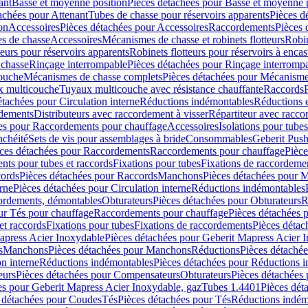
ant
Basse et moyenne position
Pièces détachées pour Basse et moyenne 
achées pour Attenant
Tubes de chasse pour réservoirs apparents
Pièces d
on
Accessoires
Pièces détachées pour Accessoires
Raccordements
Pièces 
s de chasse
Accessoires
Mécanismes de chasse et robinets flotteurs
Robin
eurs pour réservoirs apparents
Robinets flotteurs pour réservoirs à encas
 chasse
Rinçage interrompable
Pièces détachées pour Rinçage interromp
touche
Mécanismes de chasse complets
Pièces détachées pour Mécanisme
 multicouche
Tuyaux multicouche avec résistance chauffante
Raccords
étachées pour Circulation interne
Réductions indémontables
Réductions e
rdements
Distributeurs avec raccordement à visser
Répartiteur avec raccor
es pour Raccordements pour chauffage
Accessoires
Isolations pour tubes
nchéité
Sets de vis pour assemblages à bride
Consommables
Geberit Push
ces détachées pour Raccordements
Raccordements pour chauffage
Pièce
ts pour tubes et raccords
Fixations pour tubes
Fixations de raccordeme
ords
Pièces détachées pour Raccords
Manchons
Pièces détachées pour 
erne
Pièces détachées pour Circulation interne
Réductions indémontables
cordements, démontables
Obturateurs
Pièces détachées pour Obturateurs
R
ur Tés pour chauffage
Raccordements pour chauffage
Pièces détachées 
et raccords
Fixations pour tubes
Fixations de raccordements
Pièces détac
apress Acier Inoxydable
Pièces détachées pour Geberit Mapress Acier 
s
Manchons
Pièces détachées pour Manchons
Réductions
Pièces détaché
on interne
Réductions indémontables
Pièces détachées pour Réductions 
eurs
Pièces détachées pour Compensateurs
Obturateurs
Pièces détachées 
es pour Geberit Mapress Acier Inoxydable, gaz
Tubes 1.4401
Pièces dét
 détachées pour Coudes
Tés
Pièces détachées pour Tés
Réductions indém