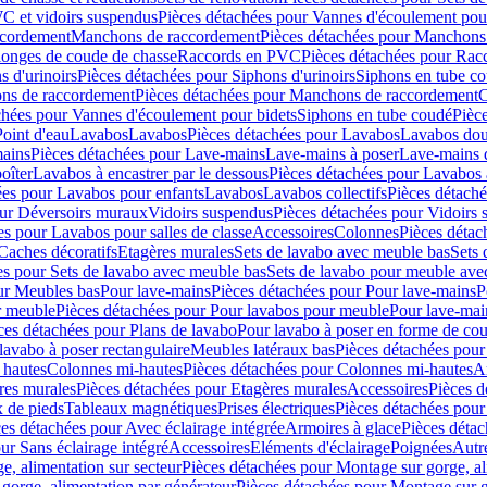
C et vidoirs suspendus
Pièces détachées pour Vannes d'écoulement pou
ccordement
Manchons de raccordement
Pièces détachées pour Manchons
longes de coude de chasse
Raccords en PVC
Pièces détachées pour Ra
s d'urinoirs
Pièces détachées pour Siphons d'urinoirs
Siphons en tube c
ns de raccordement
Pièces détachées pour Manchons de raccordement
C
chées pour Vannes d'écoulement pour bidets
Siphons en tube coudé
Pièc
Point d'eau
Lavabos
Lavabos
Pièces détachées pour Lavabos
Lavabos dou
ains
Pièces détachées pour Lave-mains
Lave-mains à poser
Lave-mains 
oîter
Lavabos à encastrer par le dessous
Pièces détachées pour Lavabos à
ées pour Lavabos pour enfants
Lavabos
Lavabos collectifs
Pièces détaché
our Déversoirs muraux
Vidoirs suspendus
Pièces détachées pour Vidoirs
es pour Lavabos pour salles de classe
Accessoires
Colonnes
Pièces détac
Caches décoratifs
Etagères murales
Sets de lavabo avec meuble bas
Sets 
es pour Sets de lavabo avec meuble bas
Sets de lavabo pour meuble ave
ur Meubles bas
Pour lave-mains
Pièces détachées pour Pour lave-mains
P
r meuble
Pièces détachées pour Pour lavabos pour meuble
Pour lave-mai
ces détachées pour Plans de lavabo
Pour lavabo à poser en forme de cou
lavabo à poser rectangulaire
Meubles latéraux bas
Pièces détachées pour
 hautes
Colonnes mi-hautes
Pièces détachées pour Colonnes mi-hautes
A
res murales
Pièces détachées pour Etagères murales
Accessoires
Pièces d
x de pieds
Tableaux magnétiques
Prises électriques
Pièces détachées pour 
es détachées pour Avec éclairage intégrée
Armoires à glace
Pièces détac
ur Sans éclairage intégré
Accessoires
Eléments d'éclairage
Poignées
Autr
e, alimentation sur secteur
Pièces détachées pour Montage sur gorge, al
gorge, alimentation par générateur
Pièces détachées pour Montage sur g