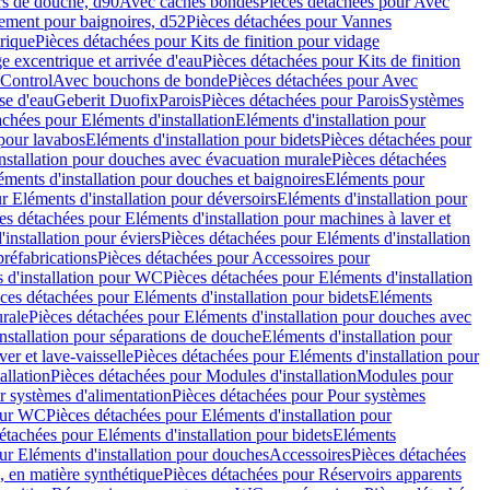
rs de douche, d90
Avec caches bondes
Pièces détachées pour Avec
ement pour baignoires, d52
Pièces détachées pour Vannes
trique
Pièces détachées pour Kits de finition pour vidage
ge excentrique et arrivée d'eau
Pièces détachées pour Kits de finition
hControl
Avec bouchons de bonde
Pièces détachées pour Avec
se d'eau
Geberit Duofix
Parois
Pièces détachées pour Parois
Systèmes
achées pour Eléments d'installation
Eléments d'installation pour
 pour lavabos
Eléments d'installation pour bidets
Pièces détachées pour
nstallation pour douches avec évacuation murale
Pièces détachées
ments d'installation pour douches et baignoires
Eléments pour
r Eléments d'installation pour déversoirs
Eléments d'installation pour
es détachées pour Eléments d'installation pour machines à laver et
installation pour éviers
Pièces détachées pour Eléments d'installation
réfabrications
Pièces détachées pour Accessoires pour
 d'installation pour WC
Pièces détachées pour Eléments d'installation
ces détachées pour Eléments d'installation pour bidets
Eléments
urale
Pièces détachées pour Eléments d'installation pour douches avec
nstallation pour séparations de douche
Eléments d'installation pour
er et lave-vaisselle
Pièces détachées pour Eléments d'installation pour
allation
Pièces détachées pour Modules d'installation
Modules pour
r systèmes d'alimentation
Pièces détachées pour Pour systèmes
pour WC
Pièces détachées pour Eléments d'installation pour
étachées pour Eléments d'installation pour bidets
Eléments
ur Eléments d'installation pour douches
Accessoires
Pièces détachées
 en matière synthétique
Pièces détachées pour Réservoirs apparents