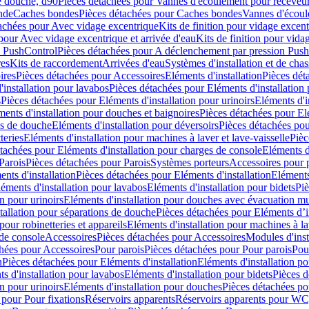
e douche, d90
Pièces détachées pour Vannes d'écoulement pour receveu
nde
Caches bondes
Pièces détachées pour Caches bondes
Vannes d'écoul
achées pour Avec vidage excentrique
Kits de finition pour vidage excen
pour Avec vidage excentrique et arrivée d'eau
Kits de finition pour vida
n PushControl
Pièces détachées pour A déclenchement par pression Pus
res
Kits de raccordement
Arrivées d'eau
Systèmes d'installation et de chas
ires
Pièces détachées pour Accessoires
Eléments d'installation
Pièces dét
'installation pour lavabos
Pièces détachées pour Eléments d'installation
s
Pièces détachées pour Eléments d'installation pour urinoirs
Eléments d'i
ments d'installation pour douches et baignoires
Pièces détachées pour Elé
ns de douche
Eléments d'installation pour déversoirs
Pièces détachées pou
teries
Eléments d'installation pour machines à laver et lave-vaisselle
Pièc
tachées pour Eléments d'installation pour charges de console
Eléments d'
Parois
Pièces détachées pour Parois
Systèmes porteurs
Accessoires pour p
nts d'installation
Pièces détachées pour Eléments d'installation
Eléments
éments d'installation pour lavabos
Eléments d'installation pour bidets
Piè
n pour urinoirs
Eléments d'installation pour douches avec évacuation m
tallation pour séparations de douche
Pièces détachées pour Eléments d’i
pour robinetteries et appareils
Eléments d'installation pour machines à lav
 de console
Accessoires
Pièces détachées pour Accessoires
Modules d'inst
hées pour Accessoires
Pour parois
Pièces détachées pour Pour parois
Pou
n
Pièces détachées pour Eléments d'installation
Eléments d'installation 
s d'installation pour lavabos
Eléments d'installation pour bidets
Pièces d
n pour urinoirs
Eléments d'installation pour douches
Pièces détachées po
 pour Pour fixations
Réservoirs apparents
Réservoirs apparents pour WC,