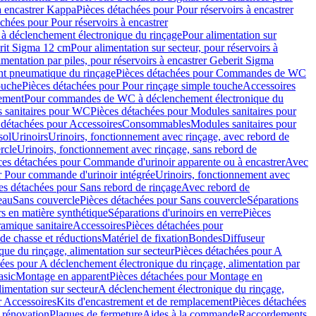
à encastrer Kappa
Pièces détachées pour Pour réservoirs à encastrer
chées pour Pour réservoirs à encastrer
 déclenchement électronique du rinçage
Pour alimentation sur
erit Sigma 12 cm
Pour alimentation sur secteur, pour réservoirs à
imentation par piles, pour réservoirs à encastrer Geberit Sigma
 pneumatique du rinçage
Pièces détachées pour Commandes de WC
ouche
Pièces détachées pour Pour rinçage simple touche
Accessoires
rement
Pour commandes de WC à déclenchement électronique du
 sanitaires pour WC
Pièces détachées pour Modules sanitaires pour
 détachées pour Accessoires
Consommables
Modules sanitaires pour
sol
Urinoirs
Urinoirs, fonctionnement avec rinçage, avec rebord de
rcle
Urinoirs, fonctionnement avec rinçage, sans rebord de
ces détachées pour Commande d'urinoir apparente ou à encastrer
Avec
r Pour commande d'urinoir intégrée
Urinoirs, fonctionnement avec
es détachées pour Sans rebord de rinçage
Avec rebord de
eau
Sans couvercle
Pièces détachées pour Sans couvercle
Séparations
rs en matière synthétique
Séparations d'urinoirs en verre
Pièces
ramique sanitaire
Accessoires
Pièces détachées pour
de chasse et réductions
Matériel de fixation
Bondes
Diffuseur
ue du rinçage, alimentation sur secteur
Pièces détachées pour A
ées pour A déclenchement électronique du rinçage, alimentation par
asic
Montage en apparent
Pièces détachées pour Montage en
imentation sur secteur
A déclenchement électronique du rinçage,
r Accessoires
Kits d'encastrement et de remplacement
Pièces détachées
 rénovation
Plaques de fermeture
Aides à la commande
Raccordements