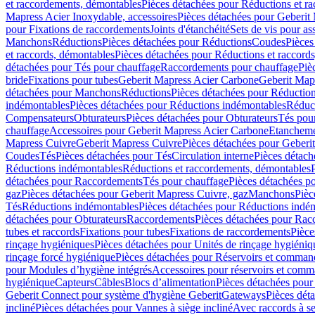
et raccordements, démontables
Pièces détachées pour Réductions et r
Mapress Acier Inoxydable, accessoires
Pièces détachées pour Geberit 
pour Fixations de raccordements
Joints d'étanchéité
Sets de vis pour a
Manchons
Réductions
Pièces détachées pour Réductions
Coudes
Pièces
et raccords, démontables
Pièces détachées pour Réductions et raccord
détachées pour Tés pour chauffage
Raccordements pour chauffage
Piè
bride
Fixations pour tubes
Geberit Mapress Acier Carbone
Geberit Map
détachées pour Manchons
Réductions
Pièces détachées pour Réductio
indémontables
Pièces détachées pour Réductions indémontables
Réduct
Compensateurs
Obturateurs
Pièces détachées pour Obturateurs
Tés pou
chauffage
Accessoires pour Geberit Mapress Acier Carbone
Etanchemen
Mapress Cuivre
Geberit Mapress Cuivre
Pièces détachées pour Geberi
Coudes
Tés
Pièces détachées pour Tés
Circulation interne
Pièces détach
Réductions indémontables
Réductions et raccordements, démontables
détachées pour Raccordements
Tés pour chauffage
Pièces détachées p
gaz
Pièces détachées pour Geberit Mapress Cuivre, gaz
Manchons
Pièc
Tés
Réductions indémontables
Pièces détachées pour Réductions indé
détachées pour Obturateurs
Raccordements
Pièces détachées pour Rac
tubes et raccords
Fixations pour tubes
Fixations de raccordements
Pièce
rinçage hygiéniques
Pièces détachées pour Unités de rinçage hygiéniq
rinçage forcé hygiénique
Pièces détachées pour Réservoirs et comman
pour Modules d’hygiène intégrés
Accessoires pour réservoirs et com
hygiénique
Capteurs
Câbles
Blocs d’alimentation
Pièces détachées pour
Geberit Connect pour système d'hygiène Geberit
Gateways
Pièces dét
incliné
Pièces détachées pour Vannes à siège incliné
Avec raccords à se