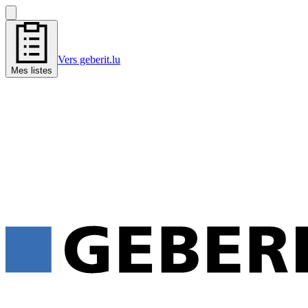
Vers geberit.lu
Mes listes