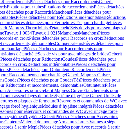
s
Raccordements
Pièces détachées pour Raccordements
Geberit
ords
Fixations pour tubes
Fixations de raccordements
Pièces détachées
ces détachées pour Raccords
Manchons
Pièces détachées pour
ontables
Pièces détachées pour Réductions indémontables
Réductions
metures
Pièces détachées pour Fermetures
Tés pour chauffage
Pièces
berit Mapress Therm
Joints d'étanchéité
Sets de vis pour assemblages à
one
Tuyaux 1.0034
Tuyaux 1.0215
Mamelons
Manchons
Pièces
ccords en croix
Pièces détachées pour Raccords en croix
Réductions
et raccordements, démontables
Compensateurs
Pièces détachées pour
ur chauffage
Pièces détachées pour Raccordements pour
nts
Joints d'étanchéité
Sets de vis pour assemblages de brides
Geberit
s
Pièces détachées pour Réductions
Coudes
Pièces détachées pour
ccords en croix
Réductions indémontables
Pièces détachées pour
teurs
Pièces détachées pour Obturateurs
Raccordements
Pièces
 pour Raccordements pour chauffage
Geberit Mapress Cuivre,
ons
Coudes
Pièces détachées pour Coudes
Tés
Pièces détachées pour
our Réductions et raccordements, démontables
Obturateurs
Pièces
pour Accessoires pour Geberit Mapress Cuivre
Etanchements pour
vis pour assemblages de brides
Système d'hygiène Geberit
Unités de
rtures et plaques de fermeture
Réservoirs et commandes de WC avec
inçage forcé hygiénique
Modules d’hygiène intégrés
Pièces détachées
essoires pour réservoirs et commandes de WC avec rinçage forcé
our système d'hygiène Geberit
Pièces détachées pour Accessoires
urs
Capteurs
Matériel de montage
Armatures brutes
Vannes à siège
accords à sertir Mepla
Pièces détachées pour Avec raccords à sertir