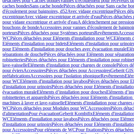
détachées pour Caches bondes
Vannes d'écoulement pour receveurs d
caches bondes
Sans cache bonde
Pièces détachées pour Sans cache bo
d'écoulement pour baignoires, d52
Avec vidage excentrique
Pièces dét
excentrique
Avec vidage excentrique et arrivée d'eau
Pièces détachées 
pour vidage excentrique et arrivée d'eau
A déclenchement par pressio
bouchons de bonde
Accessoires pour vannes d'écoulement de baignoi
porteurs
Pièces détachées pour Systèmes porteurs
Revêtements
Accesso
WC
Pièces détachées pour Eléments d'installation pour WC
Eléments d
Eléments d'installation pour bidets
Eléments d'installation pour urinoir
pour Eléments d'installation pour douches avec évacuation murale
Elé
séparations de douche
Pièces détachées pour Eléments pour séparatio
robinetteries
Pièces détachées pour Eléments d'installation pour robinet
lave-vaisselle
Eléments d'installation pour charges de console
Pièces dé
pour éviers
Accessoires
Pièces détachées pour Accessoires
Geberit GIS
préfabrications
Accessoires pour l'isolation phonique
Revêtements
Eléme
pour WC
Eléments d'installation pour lavabos
Pièces détachées pour El
d'installation pour urinoirs
Pièces détachées pour Eléments d'installatio
évacuation murale
Eléments d’installation pour douches
Eléments d’ins
robinetteries et appareils
Pièces détachées pour Eléments d'installation 
machines à laver et lave-vaisselle
Eléments d'installation pour charges
WC
Pièces détachées pour Modules pour WC
Accessoires
Pièces détac
d'alimentation
Pour évacuation
Geberit Kombifix
Eléments d'installatio
WC
Eléments d'installation pour lavabos
Pièces détachées pour Elément
d'installation pour urinoirs
Pièces détachées pour Eléments d'installatio
pour Accessoires
Pour eléments de WC
Pour fixations
Pièces détachées