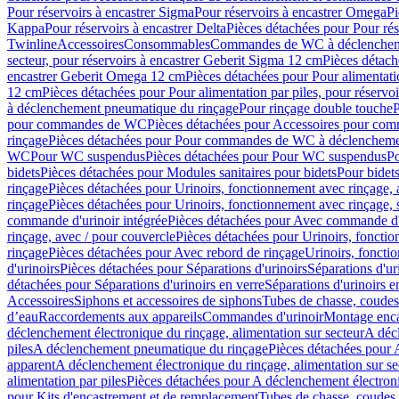
Pour réservoirs à encastrer Sigma
Pour réservoirs à encastrer Omega
Pi
Kappa
Pour réservoirs à encastrer Delta
Pièces détachées pour Pour rés
Twinline
Accessoires
Consommables
Commandes de WC à déclenchemen
secteur, pour réservoirs à encastrer Geberit Sigma 12 cm
Pièces détach
encastrer Geberit Omega 12 cm
Pièces détachées pour Pour alimentati
12 cm
Pièces détachées pour Pour alimentation par piles, pour réservo
à déclenchement pneumatique du rinçage
Pour rinçage double touche
P
pour commandes de WC
Pièces détachées pour Accessoires pour c
rinçage
Pièces détachées pour Pour commandes de WC à déclenchemen
WC
Pour WC suspendus
Pièces détachées pour Pour WC suspendus
P
bidets
Pièces détachées pour Modules sanitaires pour bidets
Pour bidets
rinçage
Pièces détachées pour Urinoirs, fonctionnement avec rinçage, 
rinçage
Pièces détachées pour Urinoirs, fonctionnement avec rinçage, 
commande d'urinoir intégrée
Pièces détachées pour Avec commande d'u
rinçage, avec / pour couvercle
Pièces détachées pour Urinoirs, fonctio
rinçage
Pièces détachées pour Avec rebord de rinçage
Urinoirs, foncti
d'urinoirs
Pièces détachées pour Séparations d'urinoirs
Séparations d'ur
détachées pour Séparations d'urinoirs en verre
Séparations d'urinoirs e
Accessoires
Siphons et accessoires de siphons
Tubes de chasse, coudes
d’eau
Raccordements aux appareils
Commandes d'urinoir
Montage enca
déclenchement électronique du rinçage, alimentation sur secteur
A décl
piles
A déclenchement pneumatique du rinçage
Pièces détachées pour
apparent
A déclenchement électronique du rinçage, alimentation sur se
alimentation par piles
Pièces détachées pour A déclenchement électroni
pour Kits d'encastrement et de remplacement
Tubes de chasse, coudes 