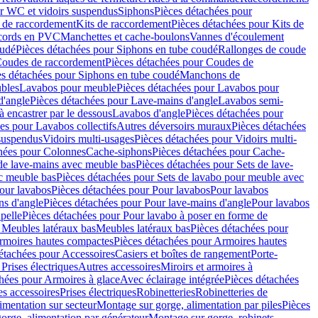
r WC et vidoirs suspendus
Siphons
Pièces détachées pour
 de raccordement
Kits de raccordement
Pièces détachées pour Kits de
ccords en PVC
Manchettes et cache-boulons
Vannes d'écoulement
oudé
Pièces détachées pour Siphons en tube coudé
Rallonges de coude
oudes de raccordement
Pièces détachées pour Coudes de
es détachées pour Siphons en tube coudé
Manchons de
bles
Lavabos pour meuble
Pièces détachées pour Lavabos pour
d'angle
Pièces détachées pour Lave-mains d'angle
Lavabos semi-
 encastrer par le dessous
Lavabos d'angle
Pièces détachées pour
es pour Lavabos collectifs
Autres déversoirs muraux
Pièces détachées
 suspendus
Vidoirs multi-usages
Pièces détachées pour Vidoirs multi-
hées pour Colonnes
Cache-siphons
Pièces détachées pour Cache-
de lave-mains avec meuble bas
Pièces détachées pour Sets de lave-
c meuble bas
Pièces détachées pour Sets de lavabo pour meuble avec
our lavabos
Pièces détachées pour Pour lavabos
Pour lavabos
ns d'angle
Pièces détachées pour Pour lave-mains d'angle
Pour lavabos
pelle
Pièces détachées pour Pour lavabo à poser en forme de
 Meubles latéraux bas
Meubles latéraux bas
Pièces détachées pour
rmoires hautes compactes
Pièces détachées pour Armoires hautes
étachées pour Accessoires
Casiers et boîtes de rangement
Porte-
Prises électriques
Autres accessoires
Miroirs et armoires à
hées pour Armoires à glace
Avec éclairage intégrée
Pièces détachées
es accessoires
Prises électriques
Robinetteries
Robinetteries de
imentation sur secteur
Montage sur gorge, alimentation par piles
Pièces
orge, alimentation par générateur
Montage sur gorge, robinets