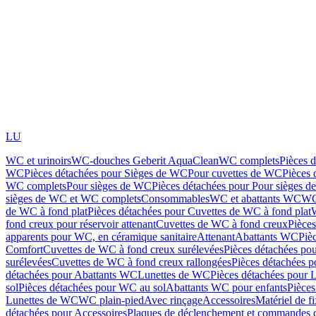
LU
WC et urinoirs
WC-douches Geberit AquaClean
WC complets
Pièces 
WC
Pièces détachées pour Sièges de WC
Pour cuvettes de WC
Pièces 
WC complets
Pour sièges de WC
Pièces détachées pour Pour sièges 
sièges de WC et WC complets
Consommables
WC et abattants WC
WC
de WC à fond plat
Pièces détachées pour Cuvettes de WC à fond plat
fond creux pour réservoir attenant
Cuvettes de WC à fond creux
Pièce
apparents pour WC, en céramique sanitaire
Attenant
Abattants WC
Piè
Comfort
Cuvettes de WC à fond creux surélevées
Pièces détachées po
surélevées
Cuvettes de WC à fond creux rallongées
Pièces détachées p
détachées pour Abattants WC
Lunettes de WC
Pièces détachées pour 
sol
Pièces détachées pour WC au sol
Abattants WC pour enfants
Pièces
Lunettes de WC
WC plain-pied
Avec rinçage
Accessoires
Matériel de f
détachées pour Accessoires
Plaques de déclenchement et commandes