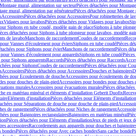
Montage mural, alimentation sur secteur
Pièces détachées pour Montage 
age mural, alimentation par générateur
Pièces détachées pour Montage m
s
Accessoires
Pièces détachées pour Accessoires
Pour robinetteries de la
ux
Vidages pour lavabos
Pièces détachées pour Vidages pour lavabos
Sip
our Siphons en tube coudé, modèle gain de place
Siphons à tube plonge
ièces détachées pour Siphons à tube plongeur pour lavabos, modèle gai
nts de lavabo
Manchons de raccordement
Coudes de raccordement
Reco
 pour Vannes d'écoulement pour éviers
Siphons en tube coudé
Pièces dé
étachées pour Siphons pour évier
Manchons de raccordement
Pièces dét
 pour Vannes d'écoulement pour appareils
Siphons en tube coudé
Pièces
s pour Siphons apparents
Raccords
Pièces détachées pour Raccords
Acces
achées pour Siphons
Coudes de raccordement
Pièces détachées pour Co
s
Accessoires
Pièces détachées pour Accessoires
Douches et baignoires
D
chées pour Ecoulements de douche
Accessoires pour écoulements de do
des pour douches de plain-pied
Accessoires pour bondes pour douches d
cuations murales
Accessoires pour évacuations murales
Pièces détachées
e en matériau minéral et éléments d’installation Geberit Duofix
Receve
aire
Eléments d'installation
Pièces détachées pour Eléments d'installatio
tachées pour Séparations de douche pour douche de plain-pied
Accessoi
hes de rangement
Pièces détachées pour Niches de rangement
Accessoir
chées pour Baignoires rectangulaires
Baignoires en matériau minéral
Pièc
tion
Pièces détachées pour Eléments d'installation
Jeux de pieds et jeux d
res accessoires
Raccordements aux appareils pour douches et baignoire
s bondes
Pièces détachées pour Avec caches bondes
Sans cache bonde
Pi