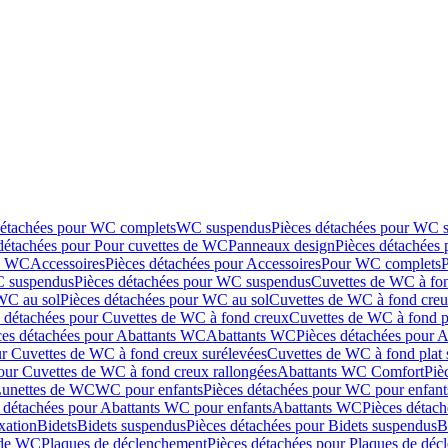
détachées pour WC complets
WC suspendus
Pièces détachées pour WC 
détachées pour Pour cuvettes de WC
Panneaux design
Pièces détachées
de WC
Accessoires
Pièces détachées pour Accessoires
Pour WC complets
 suspendus
Pièces détachées pour WC suspendus
Cuvettes de WC à fo
WC au sol
Pièces détachées pour WC au sol
Cuvettes de WC à fond creux
s détachées pour Cuvettes de WC à fond creux
Cuvettes de WC à fond p
ces détachées pour Abattants WC
Abattants WC
Pièces détachées pour 
ur Cuvettes de WC à fond creux surélevées
Cuvettes de WC à fond plat 
our Cuvettes de WC à fond creux rallongées
Abattants WC Comfort
Piè
Lunettes de WC
WC pour enfants
Pièces détachées pour WC pour enfant
 détachées pour Abattants WC pour enfants
Abattants WC
Pièces détac
ixation
Bidets
Bidets suspendus
Pièces détachées pour Bidets suspendus
B
 de WC
Plaques de déclenchement
Pièces détachées pour Plaques de dé