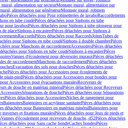
mural, alimentation sur secteur
Montage mural, alimentation par
ural, alimentation par générateur
Montage mural, robinets
vabo
Pièces détachées pour Pour robinetteries de lavabo
Raccordements
hons en tube coudé
Pièces détachées pour Siphons en tube
ur pour lavabos
Pièces détachées pour Siphons à tube plongeur pour
n de place
Siphons à encastrer
Pièces détachées pour Siphons à
uvrements
Raccords
Pièces détachées pour Raccords
Joints
Tubes de
tachées pour Siphons en tube coudé
Siphons à double chambre
Pièces
achées pour Manchons de raccordement
Accessoires
Pièces détachées
 détachées pour Siphons en tube coudé
Siphons à encastrer
Pièces
soires
Vannes d'écoulement pour déversoirs muraux
Pièces détachées
udes de raccordement
Manchons de raccordement
Pièces détachées
ouches
Evacuation des sols pour douches
Pièces détachées pour
uche
Pièces détachées pour Accessoires pour écoulements de
e plain-pied
Pièces détachées pour Accessoires pour bondes pour
 pour Accessoires pour évacuations murales
Receveurs de
urs de douche en matériau minéral
Pièces détachées pour Receveurs
n
Accessoires
Séparations de douche
Pièces détachées pour Séparations
res
Pièces détachées pour Accessoires
Niches de rangement pour
es
Baignoires
Baignoires en acrylique sanitaire
Pièces détachées pour
es détachées pour Baignoires en matériau minéral
Baignoires pour
e traverses et fixations murales
Pièces détachées pour Jeux de pieds et
s
Vannes d'écoulement pour receveurs de douche, d52
Pièces détachées
èces détachées pour Sans cache bonde
Caches bondes
Pièces