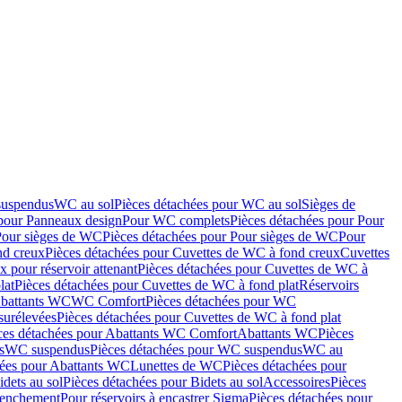
suspendus
WC au sol
Pièces détachées pour WC au sol
Sièges de
 pour Panneaux design
Pour WC complets
Pièces détachées pour Pour
Pour sièges de WC
Pièces détachées pour Pour sièges de WC
Pour
nd creux
Pièces détachées pour Cuvettes de WC à fond creux
Cuvettes
 pour réservoir attenant
Pièces détachées pour Cuvettes de WC à
lat
Pièces détachées pour Cuvettes de WC à fond plat
Réservoirs
Abattants WC
WC Comfort
Pièces détachées pour WC
surélevées
Pièces détachées pour Cuvettes de WC à fond plat
ces détachées pour Abattants WC Comfort
Abattants WC
Pièces
s
WC suspendus
Pièces détachées pour WC suspendus
WC au
hées pour Abattants WC
Lunettes de WC
Pièces détachées pour
idets au sol
Pièces détachées pour Bidets au sol
Accessoires
Pièces
clenchement
Pour réservoirs à encastrer Sigma
Pièces détachées pour