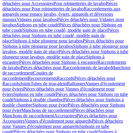
détachées pour Accessoires
Pour robinetteries de lavabo
Pièces
détachées pour Pour robinetteries de lavabo
Raccordements aux
appareils pour espace lavabo, éviers, appareils et déversoirs
muraux
Vidages pour lavabos
Pièces détachées pour Vidages pour
lavabos
Siphons en tube coudé
Pièces détachées pour Siphons en
tube coudé
Siphons en tube coudé, modèle gain de place
Pièces
détachées pour Siphons en tube coudé, modèle gain de
place
Siphons à tube plongeur pour lavabos
Pièces détachées pour
Siphons à tube plongeur pour lavabos
Siphons à tube plongeur pour
lavabos, modèle gain de place
Pièces détachées pour Siphons à tube
plongeur pour lavabos, modèle gain de place
Siphons à
encastrer
Pièces détachées pour Siphons à encastrer
Raccordements
de lavabo
Pièces détachées pour Raccordements de lavabo
Manchons
de raccordement
Coudes de
raccordement
Recouvrements
Raccords
Pièces détachées pour
Raccords
Joints
Tubes de trop-plein
Rallonges
Vannes d'écoulement
pour éviers
Pièces détachées pour Vannes d'écoulement pour
éviers
Siphons en tube coudé
Pièces détachées pour Siphons en tube
coudé
Siphons à double chambre
Pièces détachées pour Siphons à
double chambre
Siphons pour évier
Pièces détachées pour Siphons
pour évier
Manchons de raccordement
Pièces détachées pour
Manchons de raccordement
Accessoires
Pièces détachées pour
Accessoires
Vannes d'écoulement pour appareils
Pièces détachées
pour Vannes d'écoulement pour appareils
Siphons en tube
coudé
Pièces détachées pour Siphons en tube coudé
Siphons à