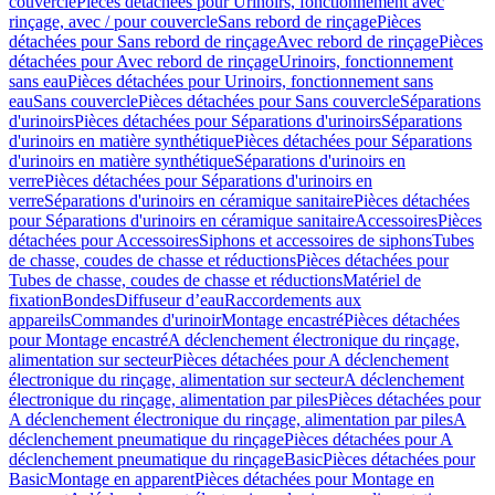
couvercle
Pièces détachées pour Urinoirs, fonctionnement avec
rinçage, avec / pour couvercle
Sans rebord de rinçage
Pièces
détachées pour Sans rebord de rinçage
Avec rebord de rinçage
Pièces
détachées pour Avec rebord de rinçage
Urinoirs, fonctionnement
sans eau
Pièces détachées pour Urinoirs, fonctionnement sans
eau
Sans couvercle
Pièces détachées pour Sans couvercle
Séparations
d'urinoirs
Pièces détachées pour Séparations d'urinoirs
Séparations
d'urinoirs en matière synthétique
Pièces détachées pour Séparations
d'urinoirs en matière synthétique
Séparations d'urinoirs en
verre
Pièces détachées pour Séparations d'urinoirs en
verre
Séparations d'urinoirs en céramique sanitaire
Pièces détachées
pour Séparations d'urinoirs en céramique sanitaire
Accessoires
Pièces
détachées pour Accessoires
Siphons et accessoires de siphons
Tubes
de chasse, coudes de chasse et réductions
Pièces détachées pour
Tubes de chasse, coudes de chasse et réductions
Matériel de
fixation
Bondes
Diffuseur d’eau
Raccordements aux
appareils
Commandes d'urinoir
Montage encastré
Pièces détachées
pour Montage encastré
A déclenchement électronique du rinçage,
alimentation sur secteur
Pièces détachées pour A déclenchement
électronique du rinçage, alimentation sur secteur
A déclenchement
électronique du rinçage, alimentation par piles
Pièces détachées pour
A déclenchement électronique du rinçage, alimentation par piles
A
déclenchement pneumatique du rinçage
Pièces détachées pour A
déclenchement pneumatique du rinçage
Basic
Pièces détachées pour
Basic
Montage en apparent
Pièces détachées pour Montage en