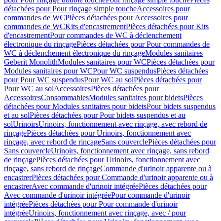
détachées pour Pour rinçage simple touche
Accessoires pour
commandes de WC
Pièces détachées pour Accessoires pour
commandes de WC
Kits d'encastrement
Pièces détachées pour Kits
d'encastrement
Pour commandes de WC à déclenchement
électronique du rinçage
Pièces détachées pour Pour commandes de
WC à déclenchement électronique du rinçage
Modules sanitaires
Geberit Monolith
Modules sanitaires pour WC
Pièces détachées pour
Modules sanitaires pour WC
Pour WC suspendus
Pièces détachées
pour Pour WC suspendus
Pour WC au sol
Pièces détachées pour
Pour WC au sol
Accessoires
Pièces détachées pour
Accessoires
Consommables
Modules sanitaires pour bidets
Pièces
détachées pour Modules sanitaires pour bidets
Pour bidets suspendus
et au sol
Pièces détachées pour Pour bidets suspendus et au
sol
Urinoirs
Urinoirs, fonctionnement avec rinçage, avec rebord de
rinçage
Pièces détachées pour Urinoirs, fonctionnement avec
rinçage, avec rebord de rinçage
Sans couvercle
Pièces détachées pour
Sans couvercle
Urinoirs, fonctionnement avec rinçage, sans rebord
de rinçage
Pièces détachées pour Urinoirs, fonctionnement avec
rinçage, sans rebord de rinçage
Commande d'urinoir apparente ou à
encastrer
Pièces détachées pour Commande d'urinoir apparente ou à
encastrer
Avec commande d'urinoir intégrée
Pièces détachées pour
Avec commande d'urinoir intégrée
Pour commande d'urinoir
intégrée
Pièces détachées pour Pour commande d'urinoir
intégrée
Urinoirs, fonctionnement avec rinçage, avec / pour