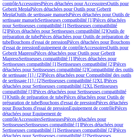
contrôle
Accessoires
Pièces détachées pour Accessoires
Outils pour
Geberit Mepla
Pièces détachées pour Outils pour Geberit
Mepla
Outils de sertissage manuels
Pièces détachées pour Outils de
sertissage manuels
Sertisseuses compatibilité [1]
Pièces détachées
pour Sertisseuses compatibilité [1]
Sertisseuses compatibilité
[2]
Pièces détachées pour Sertisseuses compatibilité [2]
Outils de
préparation de tube
Pièces détachées pour Outils de préparation de
tube
Bouchons d'essai de pression
Pièces détachées pour Bouchons
d'essai de pression
Equipement de contrôle
Accessoires
Outils pour
Geberit Mapress
Pièces détachées pour Outils pour Geberit
Mapress
Sertisseuses compatibilité [1]
Pièces détachées pour
Sertisseuses compatibilité [1]
Sertisseuses compatibilité [2]
Pièces
détachées pour Sertisseuses compatibilité [2]
Compatibilité des outils
de sertissage [1] / [2]
Pièces détachées pour Compatibilité des outils
de sertissage [1] / [2]
Sertisseuses compatibilité [2XL]
Pièces
détachées pour Sertisseuses compatibilité [2XL]
Sertisseuses
compatibilité [3]
Pièces détachées pour Sertisseuses compatibilité
[3]
Outils de préparation de tube
Pièces détachées pour Outils de
préparation de tube
Bouchons d'essai de pression
Pièces détachées
pour Bouchons d'essai de pression
Equipement de contrôle
Pièces
détachées pour Equipement de
contrôle
Accessoires
Sertisseuses
Pièces détachées pour
Sertisseuses
Sertisseuses compatibilité [1]
Pièces détachées pour
Sertisseuses compatibilité [1]
Sertisseuses compatibilité [2]
Pièces
détachées pour Sertisseuses compatibilité [2]
Sertisseuses