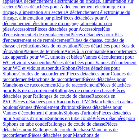
apparent
A déclenchement électronique du rinçage, alimentation sur
secteur
Pièces détachées pour A déclenchement électronique du
rinçage, alimentation sur secteur
A déclenchement électronique du
rinçage, alimentation par piles
Pièces détachées pour A
déclenchement électronique du rinçage, alimentation par
piles
Accessoires
Pièces détachées pour Accessoires
Kits
d'encastrement et de remplacement
Pièces détachées pour Kits
d'encastrement et de remplacement
Tubes de chasse, coudes de
chasse et réductions
Sets de rénovation
Pièces détachées pour Sets de
rénovation
Plaques de fermeture
Aides à la commande
Raccordements
aux appareils pour WC, urinoirs et bidets
Vannes d'écoulement pour
WC et vidoirs suspendus
Pièces détachées pour Vannes d'écoulement
pour WC et vidoirs suspendus
Siphons
Pièces détachées pour
Siphons
Coudes de raccordement
Pièces détachées pour Coudes de
raccordement
Manchons de raccordement
Pièces détachées pour
Manchons de raccordement
Kits de raccordement
Pièces détachées
pour Kits de raccordement
Rallonges de coude de chasse
Pièces
détachées pour Rallonges de coude de chasse
Raccords en
PVC
Pièces détachées pour Raccords en PVC
Manchettes et cache-
boulons
Vannes d'écoulement d'urinoirs
Pièces détachées pour
Vannes d'écoulement d'urinoirs
Siphons d'urinoirs
Pièces détachées
pour Siphons d'urinoirs
Siphons en tube coudé
Pièces détachées pour
Siphons en tube coudé
Rallonges de coude de chasse
Pièces
détachées pour Rallonges de coude de chasse
Manchons de
raccordement
Pièces détachées pour Manchons de