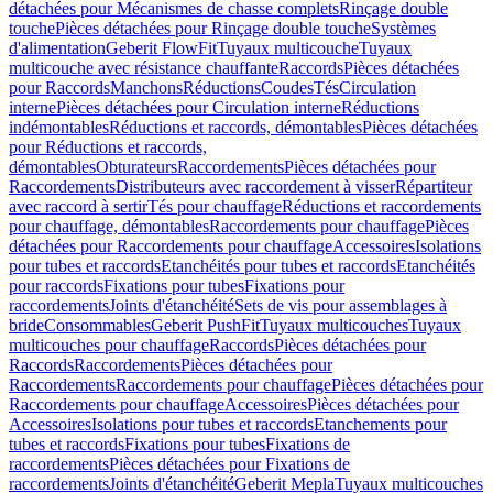
détachées pour Mécanismes de chasse complets
Rinçage double
touche
Pièces détachées pour Rinçage double touche
Systèmes
d'alimentation
Geberit FlowFit
Tuyaux multicouche
Tuyaux
multicouche avec résistance chauffante
Raccords
Pièces détachées
pour Raccords
Manchons
Réductions
Coudes
Tés
Circulation
interne
Pièces détachées pour Circulation interne
Réductions
indémontables
Réductions et raccords, démontables
Pièces détachées
pour Réductions et raccords,
démontables
Obturateurs
Raccordements
Pièces détachées pour
Raccordements
Distributeurs avec raccordement à visser
Répartiteur
avec raccord à sertir
Tés pour chauffage
Réductions et raccordements
pour chauffage, démontables
Raccordements pour chauffage
Pièces
détachées pour Raccordements pour chauffage
Accessoires
Isolations
pour tubes et raccords
Etanchéités pour tubes et raccords
Etanchéités
pour raccords
Fixations pour tubes
Fixations pour
raccordements
Joints d'étanchéité
Sets de vis pour assemblages à
bride
Consommables
Geberit PushFit
Tuyaux multicouches
Tuyaux
multicouches pour chauffage
Raccords
Pièces détachées pour
Raccords
Raccordements
Pièces détachées pour
Raccordements
Raccordements pour chauffage
Pièces détachées pour
Raccordements pour chauffage
Accessoires
Pièces détachées pour
Accessoires
Isolations pour tubes et raccords
Etanchements pour
tubes et raccords
Fixations pour tubes
Fixations de
raccordements
Pièces détachées pour Fixations de
raccordements
Joints d'étanchéité
Geberit Mepla
Tuyaux multicouches