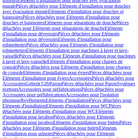
urinoirs
Eléments d'installation pour douches avec évacuation
murale
Pièces détachées pour Eléments d'installation pour douches
avec évacuation murale
Eléments d'installation pour douches et
baignoires
Pièces détachées pour Eléments d'installation pour
douches et baignoires
Eléments pour séparations de douche
Pièces
détachées pour Eléments pour séparations de douche
Eléments
d'installation pour déversoirs
Pièces détachées pour Eléments
d'installation pour déversoirs
Eléments d'installation pour
robinetteries
Pièces détachées pour Eléments d'installation pour
robinetteries
Eléments d'installation pour machines à laver et lave-
vaisselle
Pièces détachées pour Eléments d'installation pour machines
à laver et lave-vaisselle
Eléments d'installation pour charges de
console
Pièces détachées pour Eléments d'installation pour charges
de console
Eléments d'installation pour éviers
Pièces détachées pour
Eléments d'installation pour éviers
Accessoires
Pièces détachées pour
Accessoires
Geberit GIS
Parois
Pièces détachées pour Parois
Systèmes
porteurs
Accessoires pour préfabrications
Pièces détachées pour
Accessoires pour préfabrications
Accessoires pour l'isolation
phonique
Revêtements
Eléments d'installation
Pièces détachées pour
Eléments d'installation
Eléments d'installation pour WC
Pièces
détachées pour Eléments d'installation pour WC
Eléments
d'installation pour lavabos
Pièces détachées pour Eléments
d'installation pour lavabos
Eléments d'installation pour bidets
Pièces
détachées pour Eléments d'installation pour bidets
Eléments
d'installation pour urinoirs
Pièces détachées pour Eléments