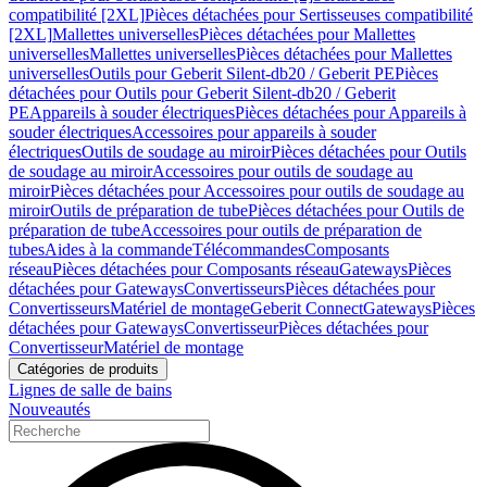
compatibilité [2XL]
Pièces détachées pour Sertisseuses compatibilité
[2XL]
Mallettes universelles
Pièces détachées pour Mallettes
universelles
Mallettes universelles
Pièces détachées pour Mallettes
universelles
Outils pour Geberit Silent-db20 / Geberit PE
Pièces
détachées pour Outils pour Geberit Silent-db20 / Geberit
PE
Appareils à souder électriques
Pièces détachées pour Appareils à
souder électriques
Accessoires pour appareils à souder
électriques
Outils de soudage au miroir
Pièces détachées pour Outils
de soudage au miroir
Accessoires pour outils de soudage au
miroir
Pièces détachées pour Accessoires pour outils de soudage au
miroir
Outils de préparation de tube
Pièces détachées pour Outils de
préparation de tube
Accessoires pour outils de préparation de
tubes
Aides à la commande
Télécommandes
Composants
réseau
Pièces détachées pour Composants réseau
Gateways
Pièces
détachées pour Gateways
Convertisseurs
Pièces détachées pour
Convertisseurs
Matériel de montage
Geberit Connect
Gateways
Pièces
détachées pour Gateways
Convertisseur
Pièces détachées pour
Convertisseur
Matériel de montage
Catégories de produits
Lignes de salle de bains
Nouveautés