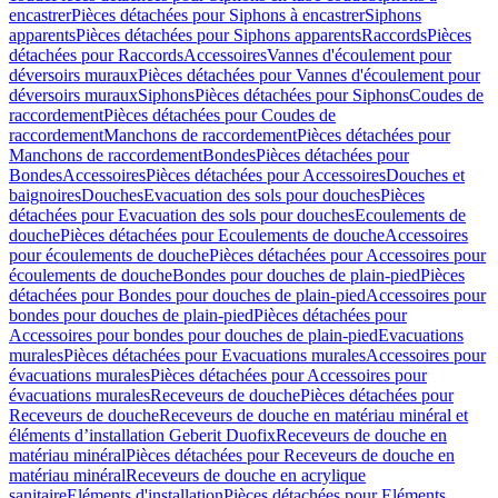
encastrer
Pièces détachées pour Siphons à encastrer
Siphons
apparents
Pièces détachées pour Siphons apparents
Raccords
Pièces
détachées pour Raccords
Accessoires
Vannes d'écoulement pour
déversoirs muraux
Pièces détachées pour Vannes d'écoulement pour
déversoirs muraux
Siphons
Pièces détachées pour Siphons
Coudes de
raccordement
Pièces détachées pour Coudes de
raccordement
Manchons de raccordement
Pièces détachées pour
Manchons de raccordement
Bondes
Pièces détachées pour
Bondes
Accessoires
Pièces détachées pour Accessoires
Douches et
baignoires
Douches
Evacuation des sols pour douches
Pièces
détachées pour Evacuation des sols pour douches
Ecoulements de
douche
Pièces détachées pour Ecoulements de douche
Accessoires
pour écoulements de douche
Pièces détachées pour Accessoires pour
écoulements de douche
Bondes pour douches de plain-pied
Pièces
détachées pour Bondes pour douches de plain-pied
Accessoires pour
bondes pour douches de plain-pied
Pièces détachées pour
Accessoires pour bondes pour douches de plain-pied
Evacuations
murales
Pièces détachées pour Evacuations murales
Accessoires pour
évacuations murales
Pièces détachées pour Accessoires pour
évacuations murales
Receveurs de douche
Pièces détachées pour
Receveurs de douche
Receveurs de douche en matériau minéral et
éléments d’installation Geberit Duofix
Receveurs de douche en
matériau minéral
Pièces détachées pour Receveurs de douche en
matériau minéral
Receveurs de douche en acrylique
sanitaire
Eléments d'installation
Pièces détachées pour Eléments