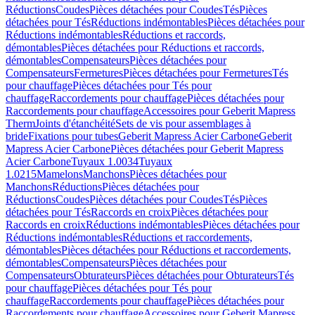
Réductions
Coudes
Pièces détachées pour Coudes
Tés
Pièces
détachées pour Tés
Réductions indémontables
Pièces détachées pour
Réductions indémontables
Réductions et raccords,
démontables
Pièces détachées pour Réductions et raccords,
démontables
Compensateurs
Pièces détachées pour
Compensateurs
Fermetures
Pièces détachées pour Fermetures
Tés
pour chauffage
Pièces détachées pour Tés pour
chauffage
Raccordements pour chauffage
Pièces détachées pour
Raccordements pour chauffage
Accessoires pour Geberit Mapress
Therm
Joints d'étanchéité
Sets de vis pour assemblages à
bride
Fixations pour tubes
Geberit Mapress Acier Carbone
Geberit
Mapress Acier Carbone
Pièces détachées pour Geberit Mapress
Acier Carbone
Tuyaux 1.0034
Tuyaux
1.0215
Mamelons
Manchons
Pièces détachées pour
Manchons
Réductions
Pièces détachées pour
Réductions
Coudes
Pièces détachées pour Coudes
Tés
Pièces
détachées pour Tés
Raccords en croix
Pièces détachées pour
Raccords en croix
Réductions indémontables
Pièces détachées pour
Réductions indémontables
Réductions et raccordements,
démontables
Pièces détachées pour Réductions et raccordements,
démontables
Compensateurs
Pièces détachées pour
Compensateurs
Obturateurs
Pièces détachées pour Obturateurs
Tés
pour chauffage
Pièces détachées pour Tés pour
chauffage
Raccordements pour chauffage
Pièces détachées pour
Raccordements pour chauffage
Accessoires pour Geberit Mapress