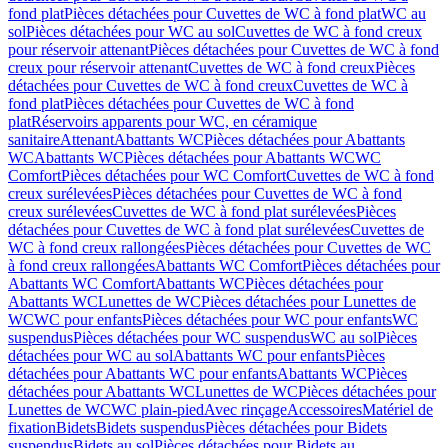
fond plat
Pièces détachées pour Cuvettes de WC à fond plat
WC au
sol
Pièces détachées pour WC au sol
Cuvettes de WC à fond creux
pour réservoir attenant
Pièces détachées pour Cuvettes de WC à fond
creux pour réservoir attenant
Cuvettes de WC à fond creux
Pièces
détachées pour Cuvettes de WC à fond creux
Cuvettes de WC à
fond plat
Pièces détachées pour Cuvettes de WC à fond
plat
Réservoirs apparents pour WC, en céramique
sanitaire
Attenant
Abattants WC
Pièces détachées pour Abattants
WC
Abattants WC
Pièces détachées pour Abattants WC
WC
Comfort
Pièces détachées pour WC Comfort
Cuvettes de WC à fond
creux surélevées
Pièces détachées pour Cuvettes de WC à fond
creux surélevées
Cuvettes de WC à fond plat surélevées
Pièces
détachées pour Cuvettes de WC à fond plat surélevées
Cuvettes de
WC à fond creux rallongées
Pièces détachées pour Cuvettes de WC
à fond creux rallongées
Abattants WC Comfort
Pièces détachées pour
Abattants WC Comfort
Abattants WC
Pièces détachées pour
Abattants WC
Lunettes de WC
Pièces détachées pour Lunettes de
WC
WC pour enfants
Pièces détachées pour WC pour enfants
WC
suspendus
Pièces détachées pour WC suspendus
WC au sol
Pièces
détachées pour WC au sol
Abattants WC pour enfants
Pièces
détachées pour Abattants WC pour enfants
Abattants WC
Pièces
détachées pour Abattants WC
Lunettes de WC
Pièces détachées pour
Lunettes de WC
WC plain-pied
Avec rinçage
Accessoires
Matériel de
fixation
Bidets
Bidets suspendus
Pièces détachées pour Bidets
suspendus
Bidets au sol
Pièces détachées pour Bidets au