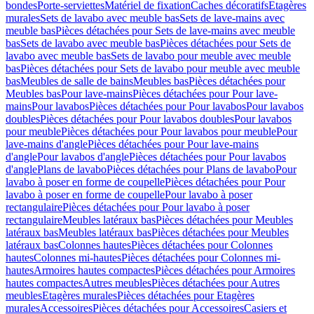
bondes
Porte-serviettes
Matériel de fixation
Caches décoratifs
Etagères
murales
Sets de lavabo avec meuble bas
Sets de lave-mains avec
meuble bas
Pièces détachées pour Sets de lave-mains avec meuble
bas
Sets de lavabo avec meuble bas
Pièces détachées pour Sets de
lavabo avec meuble bas
Sets de lavabo pour meuble avec meuble
bas
Pièces détachées pour Sets de lavabo pour meuble avec meuble
bas
Meubles de salle de bains
Meubles bas
Pièces détachées pour
Meubles bas
Pour lave-mains
Pièces détachées pour Pour lave-
mains
Pour lavabos
Pièces détachées pour Pour lavabos
Pour lavabos
doubles
Pièces détachées pour Pour lavabos doubles
Pour lavabos
pour meuble
Pièces détachées pour Pour lavabos pour meuble
Pour
lave-mains d'angle
Pièces détachées pour Pour lave-mains
d'angle
Pour lavabos d'angle
Pièces détachées pour Pour lavabos
d'angle
Plans de lavabo
Pièces détachées pour Plans de lavabo
Pour
lavabo à poser en forme de coupelle
Pièces détachées pour Pour
lavabo à poser en forme de coupelle
Pour lavabo à poser
rectangulaire
Pièces détachées pour Pour lavabo à poser
rectangulaire
Meubles latéraux bas
Pièces détachées pour Meubles
latéraux bas
Meubles latéraux bas
Pièces détachées pour Meubles
latéraux bas
Colonnes hautes
Pièces détachées pour Colonnes
hautes
Colonnes mi-hautes
Pièces détachées pour Colonnes mi-
hautes
Armoires hautes compactes
Pièces détachées pour Armoires
hautes compactes
Autres meubles
Pièces détachées pour Autres
meubles
Etagères murales
Pièces détachées pour Etagères
murales
Accessoires
Pièces détachées pour Accessoires
Casiers et