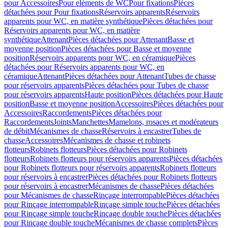
pour Accessoires
Pour eléments de WC
Pour fixations
Pièces
détachées pour Pour fixations
Réservoirs apparents
Réservoirs
apparents pour WC, en matière synthétique
Pièces détachées pour
Réservoirs apparents pour WC, en matière
synthétique
Attenant
Pièces détachées pour Attenant
Basse et
moyenne position
Pièces détachées pour Basse et moyenne
position
Réservoirs apparents pour WC, en céramique
Pièces
détachées pour Réservoirs apparents pour WC, en
céramique
Attenant
Pièces détachées pour Attenant
Tubes de chasse
pour réservoirs apparents
Pièces détachées pour Tubes de chasse
pour réservoirs apparents
Haute position
Pièces détachées pour Haute
position
Basse et moyenne position
Accessoires
Pièces détachées pour
Accessoires
Raccordements
Pièces détachées pour
Raccordements
Joints
Manchettes
Mamelons, rosaces et modérateurs
de débit
Mécanismes de chasse
Réservoirs à encastrer
Tubes de
chasse
Accessoires
Mécanismes de chasse et robinets
flotteurs
Robinets flotteurs
Pièces détachées pour Robinets
flotteurs
Robinets flotteurs pour réservoirs apparents
Pièces détachées
pour Robinets flotteurs pour réservoirs apparents
Robinets flotteurs
pour réservoirs à encastrer
Pièces détachées pour Robinets flotteurs
pour réservoirs à encastrer
Mécanismes de chasse
Pièces détachées
pour Mécanismes de chasse
Rinçage interrompable
Pièces détachées
pour Rinçage interrompable
Rinçage simple touche
Pièces détachées
pour Rinçage simple touche
Rinçage double touche
Pièces détachées
pour Rinçage double touche
Mécanismes de chasse complets
Pièces