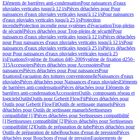
Eléments de barrières anti-condensation
Pour naissances d'eaux
pluviales verticales jusqu'à 12 l/s
Pièces détachées pour Pour
naissances d'eaux pluviales verticales jusqu'à 12 l/s
Pour naissances
d'eaux pluviales verticales jusqu'à 25 l/s
Protection
incendie
Protection incendie pour systèmes d'évacuation
Trop-pleins
de sécurité
Pièces détachées pour Trop-pleins de sécurité
Pour
naissances d'eaux pluviales verticales jusqu'à 12 l/s
Pièces détachées
pour Pour naissances d'eaux pluviales verticales jusqu'à 12 l/s
Pour
naissances d'eaux pluviales verticales jusqu'à 25 l/s
Pièces détachées
pour Pour naissances d'eaux pluviales verticales jusqu'à 25
l/s
Fixations
Système de fixation d40–200
Système de fixation d250–
315
Accessoires
Pièces détachées pour Accessoires
Pour
naissances
Pièces détachées pour Pour naissances
Pour
fixations
Evacuation des toitures conventionnelle
Naissances d'eaux
pluviales
Pièces détachées pour Naissances d'eaux pluviales
Eléments
de barrières anti-condensation
Pièces détachées pour Eléments de
barrières anti-condensation
Accessoires
Outils, composants réseau et
logiciels
Outils
Outils pour Geberit FlowFit
Pièces détachées pour
Outils pour Geberit FlowFit
Outils de sertissage manuels
Pièces
détachées pour Outils de sertissage manuels
Sertisseuses
compatibilité [1]
Pièces détachées pour Sertisseuses compatibilité
[1]
Sertisseuses compatibilité [2]
Pièces détachées pour Sertisseuses
compatibilité [2]
Outils de préparation de tube
Pièces détachées pour
Outils de préparation de tube
Bouchons d'essai de pression
Pièces
détachées pour Bouchons d'essai de pression
Equipements de