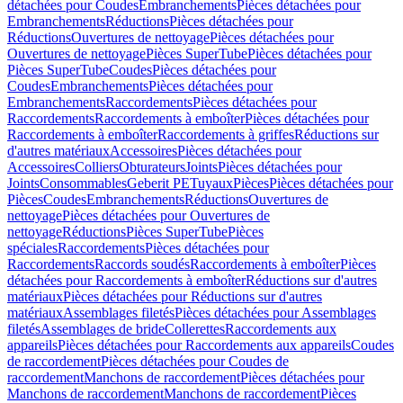
détachées pour Coudes
Embranchements
Pièces détachées pour
Embranchements
Réductions
Pièces détachées pour
Réductions
Ouvertures de nettoyage
Pièces détachées pour
Ouvertures de nettoyage
Pièces SuperTube
Pièces détachées pour
Pièces SuperTube
Coudes
Pièces détachées pour
Coudes
Embranchements
Pièces détachées pour
Embranchements
Raccordements
Pièces détachées pour
Raccordements
Raccordements à emboîter
Pièces détachées pour
Raccordements à emboîter
Raccordements à griffes
Réductions sur
d'autres matériaux
Accessoires
Pièces détachées pour
Accessoires
Colliers
Obturateurs
Joints
Pièces détachées pour
Joints
Consommables
Geberit PE
Tuyaux
Pièces
Pièces détachées pour
Pièces
Coudes
Embranchements
Réductions
Ouvertures de
nettoyage
Pièces détachées pour Ouvertures de
nettoyage
Réductions
Pièces SuperTube
Pièces
spéciales
Raccordements
Pièces détachées pour
Raccordements
Raccords soudés
Raccordements à emboîter
Pièces
détachées pour Raccordements à emboîter
Réductions sur d'autres
matériaux
Pièces détachées pour Réductions sur d'autres
matériaux
Assemblages filetés
Pièces détachées pour Assemblages
filetés
Assemblages de bride
Collerettes
Raccordements aux
appareils
Pièces détachées pour Raccordements aux appareils
Coudes
de raccordement
Pièces détachées pour Coudes de
raccordement
Manchons de raccordement
Pièces détachées pour
Manchons de raccordement
Manchons de raccordement
Pièces