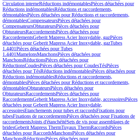
Circulation interne
Réductions indémontables
Pièces détachées pour
Réductions indémontables
Réductions et raccordements,
démontables
Pièces détachées pour Réductions et raccordements,
démontables
Compensateurs
Pièces détachées pour
Compensateurs
Obturateurs
Pièces détachées pour
Obturateurs
Raccordements
Pièces détachées pour
Raccordements
Geberit Mapress Acier Inoxydable, gaz
Pièces
détachées pour Geberit Mapress Acier Inoxydable, gaz
Tubes
1.4401
Pièces détachées pour Tubes
1.4401
Mamelons
Manchons
Pièces détachées pour
Manchons
Réductions
Pièces détachées pour
Réductions
Coudes
Pièces détachées pour Coudes
Tés
Pièces
détachées pour Tés
Réductions indémontables
Pièces détachées pour
Réductions indémontables
Réductions et raccordements,
démontables
Pièces détachées pour Réductions et raccordements,
démontables
Obturateurs
Pièces détachées pour
Obturateurs
Raccordements
Pièces détachées pour
Raccordements
Geberit Mapress Acier Inoxydable, accessoires
Pièces
détachées pour Geberit Mapress Acier Inoxydable,
accessoires
Etanchements pour tubes et raccords
Fixations pour
tubes
Fixations de raccordements
Pièces détachées pour Fixations de
raccordements
Joints d'étanchéité
Sets de vis pour assemblages de
brides
Geberit Mapress Therm
Tuyaux Therm
Raccords
Pièces
détachées pour Raccords
Manchons
Pièces détachées pour
Manchons
Réductions
Pièces détachées pour