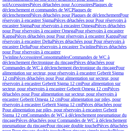
sol
Accessoires
Pièces détachées pour Accessoires
Plaques de
déclenchement et commandes de WC
Plaques de
déclenchement
Pièces détachées pour Plaques de déclenchement
Pour
réservoirs à encastrer Sigma
Pièces détachées pour Pour réservoirs à
encastrer Sigma
Pour réservoirs à encastrer Omega
Pièces détachées
pour Pour réservoirs à encastrer Omega
Pour réservoirs à encastrer
Kappa
Pièces détachées pour Pour réservoirs à encastrer Kappa
Pour
réservoirs à encastrer Delta
Pièces détachées pour Pour réservoirs à
encastrer Delta
Pour réservoirs à encastrer Twinline
Pièces détachées
pour Pour réservoirs à encastrer
Twinline
Accessoires
Consommables
Commandes de WC à
déclenchement électronique du rinçage
Pièces détachées pour
Commandes de WC à déclenchement électronique du rinçage
Pour
alimentation sur secteur, pour réservoirs à encastrer Geberit Sigma
12 cm
Pièces détachées pour Pour alimentation sur secteur, pour
réservoirs à encastrer Geberit Sigma 12 cm
Pour alimentation sur
secteur, pour réservoirs à encastrer Geberit Omega 12 cm
Pièces
détachées pour Pour alimentation sur secteur, pour réservoirs à
encastrer Geberit Omega 12 cm
Pour alimentation par piles, pour
réservoirs à encastrer Geberit Sigma 12 cm
Pièces détachées pour
Pour alimentation par piles, pour réservoirs à encastrer Geberit
Sigma 12 cm
Commandes de WC à déclenchement pneumatique du
rinçage
Pièces détachées pour Commandes de WC à déclenchement
pneumatique du rinçage
Pour rinçage double touche
Pièces détachées
pour Pour rinçage double touche
Pour rinçage simple touche
Pièces