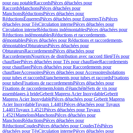
pour eau potable
Raccords
Pièces détachées pour
Raccords
Manchons
Pièces détachées pour
Manchons
Réductions
Pièces détachées pour
Réductions
Équerres
Pièces détachées pour Équerres
Tés
Pièces
détachées pour Tés
Circulation interne
Pièces détachées pour
Circulation interne
Réductions indémontables
Pièces détachées pour
Réductions indémontables
Réductions et raccordements,
démontables
Pièces détachées pour Réductions et raccordements,
démontables
Obturateurs
Pièces détachées pour
Obturateurs
Raccordements
Pièces détachées pour
Raccordements
Nourrices de distribution avec raccord fileté
Tés pour
chauffage
Pièces détachées pour Tés pour chauffage
Raccordements
pour chauffage
Pièces détachées pour Raccordements pour
chauffage
Accessoires
Pièces détachées pour Accessoires
Isolations
pour tubes et raccords
Etanchements pour tubes et raccords
Fixations
pour tubes
Fixations de raccordements
Pièces détachées pour
Fixations de raccordements
Joints d'étanchéité
Sets de vis pour
assemblages à bride
Geberit Mapress Acier Inoxydable
Geberit
Mapress Acier Inoxydable
Pièces détachées pour Geberit Mapress
Acier Inoxydable
Tuyaux 1.4401
Pièces détachées pour Tuyaux
1.4401
Tuyaux 1.4521
Pièces détachées pour Tuyaux
1.4521
Mamelons
Manchons
Pièces détachées pour
Manchons
Réductions
Pièces détachées pour
Réductions
Coudes
Pièces détachées pour Coudes
Tés
Pièces
détachées pour Tés
Circulation interne
Pièces détachées pour