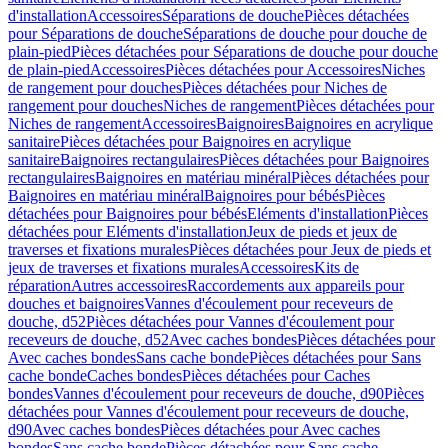
d'installation
Accessoires
Séparations de douche
Pièces détachées
pour Séparations de douche
Séparations de douche pour douche de
plain-pied
Pièces détachées pour Séparations de douche pour douche
de plain-pied
Accessoires
Pièces détachées pour Accessoires
Niches
de rangement pour douches
Pièces détachées pour Niches de
rangement pour douches
Niches de rangement
Pièces détachées pour
Niches de rangement
Accessoires
Baignoires
Baignoires en acrylique
sanitaire
Pièces détachées pour Baignoires en acrylique
sanitaire
Baignoires rectangulaires
Pièces détachées pour Baignoires
rectangulaires
Baignoires en matériau minéral
Pièces détachées pour
Baignoires en matériau minéral
Baignoires pour bébés
Pièces
détachées pour Baignoires pour bébés
Eléments d'installation
Pièces
détachées pour Eléments d'installation
Jeux de pieds et jeux de
traverses et fixations murales
Pièces détachées pour Jeux de pieds et
jeux de traverses et fixations murales
Accessoires
Kits de
réparation
Autres accessoires
Raccordements aux appareils pour
douches et baignoires
Vannes d'écoulement pour receveurs de
douche, d52
Pièces détachées pour Vannes d'écoulement pour
receveurs de douche, d52
Avec caches bondes
Pièces détachées pour
Avec caches bondes
Sans cache bonde
Pièces détachées pour Sans
cache bonde
Caches bondes
Pièces détachées pour Caches
bondes
Vannes d'écoulement pour receveurs de douche, d90
Pièces
détachées pour Vannes d'écoulement pour receveurs de douche,
d90
Avec caches bondes
Pièces détachées pour Avec caches
bondes
Sans cache bonde
Pièces détachées pour Sans cache