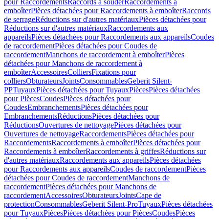
pour Raccordements
Raccords à souder
Raccordements à
emboîter
Pièces détachées pour Raccordements à emboîter
Raccords
de serrage
Réductions sur d'autres matériaux
Pièces détachées pour
Réductions sur d'autres matériaux
Raccordements aux
appareils
Pièces détachées pour Raccordements aux appareils
Coudes
de raccordement
Pièces détachées pour Coudes de
raccordement
Manchons de raccordement à emboîter
Pièces
détachées pour Manchons de raccordement à
emboîter
Accessoires
Colliers
Fixations pour
colliers
Obturateurs
Joints
Consommables
Geberit Silent-
PP
Tuyaux
Pièces détachées pour Tuyaux
Pièces
Pièces détachées
pour Pièces
Coudes
Pièces détachées pour
Coudes
Embranchements
Pièces détachées pour
Embranchements
Réductions
Pièces détachées pour
Réductions
Ouvertures de nettoyage
Pièces détachées pour
Ouvertures de nettoyage
Raccordements
Pièces détachées pour
Raccordements
Raccordements à emboîter
Pièces détachées pour
Raccordements à emboîter
Raccordements à griffes
Réductions sur
d'autres matériaux
Raccordements aux appareils
Pièces détachées
pour Raccordements aux appareils
Coudes de raccordement
Pièces
détachées pour Coudes de raccordement
Manchons de
raccordement
Pièces détachées pour Manchons de
raccordement
Accessoires
Obturateurs
Joints
Cape de
protection
Consommables
Geberit Silent-Pro
Tuyaux
Pièces détachées
pour Tuyaux
Pièces
Pièces détachées pour Pièces
Coudes
Pièces