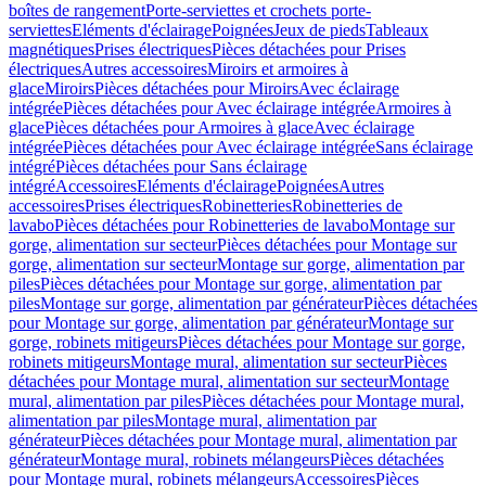
boîtes de rangement
Porte-serviettes et crochets porte-
serviettes
Eléments d'éclairage
Poignées
Jeux de pieds
Tableaux
magnétiques
Prises électriques
Pièces détachées pour Prises
électriques
Autres accessoires
Miroirs et armoires à
glace
Miroirs
Pièces détachées pour Miroirs
Avec éclairage
intégrée
Pièces détachées pour Avec éclairage intégrée
Armoires à
glace
Pièces détachées pour Armoires à glace
Avec éclairage
intégrée
Pièces détachées pour Avec éclairage intégrée
Sans éclairage
intégré
Pièces détachées pour Sans éclairage
intégré
Accessoires
Eléments d'éclairage
Poignées
Autres
accessoires
Prises électriques
Robinetteries
Robinetteries de
lavabo
Pièces détachées pour Robinetteries de lavabo
Montage sur
gorge, alimentation sur secteur
Pièces détachées pour Montage sur
gorge, alimentation sur secteur
Montage sur gorge, alimentation par
piles
Pièces détachées pour Montage sur gorge, alimentation par
piles
Montage sur gorge, alimentation par générateur
Pièces détachées
pour Montage sur gorge, alimentation par générateur
Montage sur
gorge, robinets mitigeurs
Pièces détachées pour Montage sur gorge,
robinets mitigeurs
Montage mural, alimentation sur secteur
Pièces
détachées pour Montage mural, alimentation sur secteur
Montage
mural, alimentation par piles
Pièces détachées pour Montage mural,
alimentation par piles
Montage mural, alimentation par
générateur
Pièces détachées pour Montage mural, alimentation par
générateur
Montage mural, robinets mélangeurs
Pièces détachées
pour Montage mural, robinets mélangeurs
Accessoires
Pièces