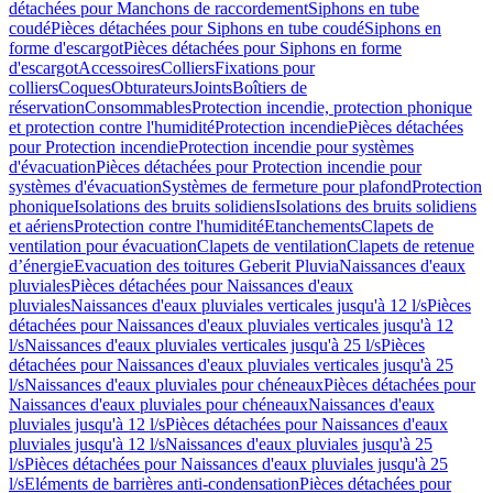
détachées pour Manchons de raccordement
Siphons en tube
coudé
Pièces détachées pour Siphons en tube coudé
Siphons en
forme d'escargot
Pièces détachées pour Siphons en forme
d'escargot
Accessoires
Colliers
Fixations pour
colliers
Coques
Obturateurs
Joints
Boîtiers de
réservation
Consommables
Protection incendie, protection phonique
et protection contre l'humidité
Protection incendie
Pièces détachées
pour Protection incendie
Protection incendie pour systèmes
d'évacuation
Pièces détachées pour Protection incendie pour
systèmes d'évacuation
Systèmes de fermeture pour plafond
Protection
phonique
Isolations des bruits solidiens
Isolations des bruits solidiens
et aériens
Protection contre l'humidité
Etanchements
Clapets de
ventilation pour évacuation
Clapets de ventilation
Clapets de retenue
d’énergie
Evacuation des toitures Geberit Pluvia
Naissances d'eaux
pluviales
Pièces détachées pour Naissances d'eaux
pluviales
Naissances d'eaux pluviales verticales jusqu'à 12 l/s
Pièces
détachées pour Naissances d'eaux pluviales verticales jusqu'à 12
l/s
Naissances d'eaux pluviales verticales jusqu'à 25 l/s
Pièces
détachées pour Naissances d'eaux pluviales verticales jusqu'à 25
l/s
Naissances d'eaux pluviales pour chéneaux
Pièces détachées pour
Naissances d'eaux pluviales pour chéneaux
Naissances d'eaux
pluviales jusqu'à 12 l/s
Pièces détachées pour Naissances d'eaux
pluviales jusqu'à 12 l/s
Naissances d'eaux pluviales jusqu'à 25
l/s
Pièces détachées pour Naissances d'eaux pluviales jusqu'à 25
l/s
Eléments de barrières anti-condensation
Pièces détachées pour