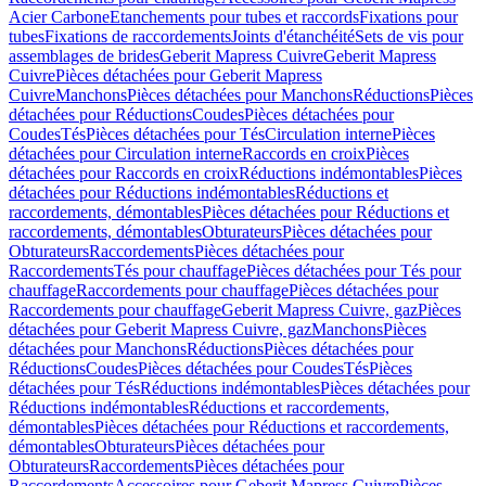
Acier Carbone
Etanchements pour tubes et raccords
Fixations pour
tubes
Fixations de raccordements
Joints d'étanchéité
Sets de vis pour
assemblages de brides
Geberit Mapress Cuivre
Geberit Mapress
Cuivre
Pièces détachées pour Geberit Mapress
Cuivre
Manchons
Pièces détachées pour Manchons
Réductions
Pièces
détachées pour Réductions
Coudes
Pièces détachées pour
Coudes
Tés
Pièces détachées pour Tés
Circulation interne
Pièces
détachées pour Circulation interne
Raccords en croix
Pièces
détachées pour Raccords en croix
Réductions indémontables
Pièces
détachées pour Réductions indémontables
Réductions et
raccordements, démontables
Pièces détachées pour Réductions et
raccordements, démontables
Obturateurs
Pièces détachées pour
Obturateurs
Raccordements
Pièces détachées pour
Raccordements
Tés pour chauffage
Pièces détachées pour Tés pour
chauffage
Raccordements pour chauffage
Pièces détachées pour
Raccordements pour chauffage
Geberit Mapress Cuivre, gaz
Pièces
détachées pour Geberit Mapress Cuivre, gaz
Manchons
Pièces
détachées pour Manchons
Réductions
Pièces détachées pour
Réductions
Coudes
Pièces détachées pour Coudes
Tés
Pièces
détachées pour Tés
Réductions indémontables
Pièces détachées pour
Réductions indémontables
Réductions et raccordements,
démontables
Pièces détachées pour Réductions et raccordements,
démontables
Obturateurs
Pièces détachées pour
Obturateurs
Raccordements
Pièces détachées pour
Raccordements
Accessoires pour Geberit Mapress Cuivre
Pièces