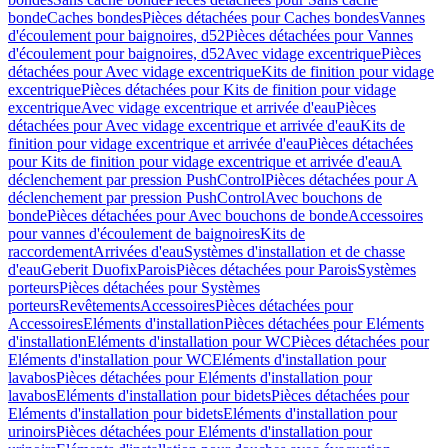
bonde
Caches bondes
Pièces détachées pour Caches bondes
Vannes
d'écoulement pour baignoires, d52
Pièces détachées pour Vannes
d'écoulement pour baignoires, d52
Avec vidage excentrique
Pièces
détachées pour Avec vidage excentrique
Kits de finition pour vidage
excentrique
Pièces détachées pour Kits de finition pour vidage
excentrique
Avec vidage excentrique et arrivée d'eau
Pièces
détachées pour Avec vidage excentrique et arrivée d'eau
Kits de
finition pour vidage excentrique et arrivée d'eau
Pièces détachées
pour Kits de finition pour vidage excentrique et arrivée d'eau
A
déclenchement par pression PushControl
Pièces détachées pour A
déclenchement par pression PushControl
Avec bouchons de
bonde
Pièces détachées pour Avec bouchons de bonde
Accessoires
pour vannes d'écoulement de baignoires
Kits de
raccordement
Arrivées d'eau
Systèmes d'installation et de chasse
d'eau
Geberit Duofix
Parois
Pièces détachées pour Parois
Systèmes
porteurs
Pièces détachées pour Systèmes
porteurs
Revêtements
Accessoires
Pièces détachées pour
Accessoires
Eléments d'installation
Pièces détachées pour Eléments
d'installation
Eléments d'installation pour WC
Pièces détachées pour
Eléments d'installation pour WC
Eléments d'installation pour
lavabos
Pièces détachées pour Eléments d'installation pour
lavabos
Eléments d'installation pour bidets
Pièces détachées pour
Eléments d'installation pour bidets
Eléments d'installation pour
urinoirs
Pièces détachées pour Eléments d'installation pour