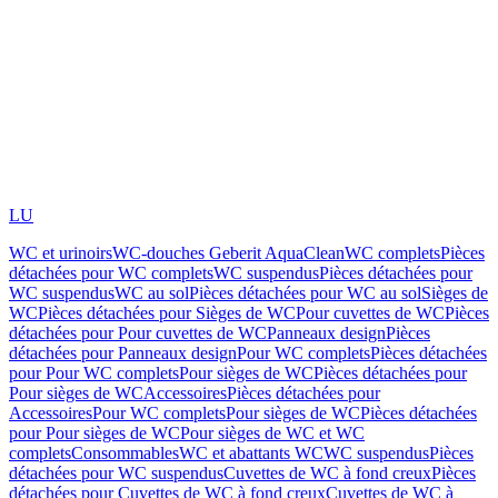
LU
WC et urinoirs
WC-douches Geberit AquaClean
WC complets
Pièces
détachées pour WC complets
WC suspendus
Pièces détachées pour
WC suspendus
WC au sol
Pièces détachées pour WC au sol
Sièges de
WC
Pièces détachées pour Sièges de WC
Pour cuvettes de WC
Pièces
détachées pour Pour cuvettes de WC
Panneaux design
Pièces
détachées pour Panneaux design
Pour WC complets
Pièces détachées
pour Pour WC complets
Pour sièges de WC
Pièces détachées pour
Pour sièges de WC
Accessoires
Pièces détachées pour
Accessoires
Pour WC complets
Pour sièges de WC
Pièces détachées
pour Pour sièges de WC
Pour sièges de WC et WC
complets
Consommables
WC et abattants WC
WC suspendus
Pièces
détachées pour WC suspendus
Cuvettes de WC à fond creux
Pièces
détachées pour Cuvettes de WC à fond creux
Cuvettes de WC à