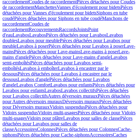
raccordement
Coudes de raccordement
Pièces détachées pour Coudes
de raccordement
Manchettes
Vannes d'écoulement pour bidets
Pièces
détachées pour Vannes d'écoulement pour bidets
Siphons en tube
coudé
Pièces détachées pour Siphons en tube coudé
Manchons de
raccordement
Coudes de
raccordement
Recouvrements
Raccords
Joints
Point
d'eau
Lavabos
Lavabos
Pièces détachées pour Lavabos
Lavabos
doubles
Lavabos pour meuble
Pièces détachées pour Lavabos pour
meuble
Lavabos à poser
Pièces détachées pour Lavabos à poser
Lave-
mains
Pièces détachées pour Lave-mains
Lave-mains à poser
Lave-
mains d'angle
Pièces détachées pour Lave-mains d'angle
Lavabos
semi-emboîtés
Pièces détachées pour Lavabos semi-
emboîtés
Lavabos à emboîter
Lavabos à encastrer par le
dessous
Pièces détachées pour Lavabos à encastrer par le
dessous
Lavabos d'angle
Pièces détachées pour Lavabos
d'angle
Lavabos Comfort
Lavabos pour enfants
Pièces détachées pour
Lavabos pour enfants
Lavabos
Lavabos collectifs
Pièces détachées
pour Lavabos collectifs
Autres déversoirs muraux
Pièces détachées
pour Autres déversoirs muraux
Déversoirs muraux
Pièces détachées
pour Déversoirs muraux
Vidoirs suspendus
Pièces détachées pour
Vidoirs suspendus
Vidoirs multi-usages
Pièces détachées pour Vidoirs
multi-usages
Vidoirs pour plâtre
Lavabos pour salles de classe
Pièces
détachées pour Lavabos pour salles de
classe
Accessoires
Colonnes
Pièces détachées pour Colonnes
Cache-
siphons
Pièces détachées pour Cache-siphons
Accessoires
Caches