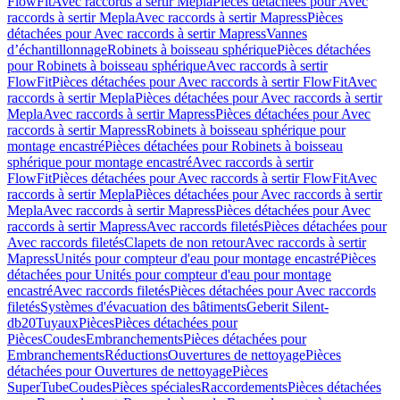
FlowFit
Avec raccords à sertir Mepla
Pièces détachées pour Avec
raccords à sertir Mepla
Avec raccords à sertir Mapress
Pièces
détachées pour Avec raccords à sertir Mapress
Vannes
d’échantillonnage
Robinets à boisseau sphérique
Pièces détachées
pour Robinets à boisseau sphérique
Avec raccords à sertir
FlowFit
Pièces détachées pour Avec raccords à sertir FlowFit
Avec
raccords à sertir Mepla
Pièces détachées pour Avec raccords à sertir
Mepla
Avec raccords à sertir Mapress
Pièces détachées pour Avec
raccords à sertir Mapress
Robinets à boisseau sphérique pour
montage encastré
Pièces détachées pour Robinets à boisseau
sphérique pour montage encastré
Avec raccords à sertir
FlowFit
Pièces détachées pour Avec raccords à sertir FlowFit
Avec
raccords à sertir Mepla
Pièces détachées pour Avec raccords à sertir
Mepla
Avec raccords à sertir Mapress
Pièces détachées pour Avec
raccords à sertir Mapress
Avec raccords filetés
Pièces détachées pour
Avec raccords filetés
Clapets de non retour
Avec raccords à sertir
Mapress
Unités pour compteur d'eau pour montage encastré
Pièces
détachées pour Unités pour compteur d'eau pour montage
encastré
Avec raccords filetés
Pièces détachées pour Avec raccords
filetés
Systèmes d'évacuation des bâtiments
Geberit Silent-
db20
Tuyaux
Pièces
Pièces détachées pour
Pièces
Coudes
Embranchements
Pièces détachées pour
Embranchements
Réductions
Ouvertures de nettoyage
Pièces
détachées pour Ouvertures de nettoyage
Pièces
SuperTube
Coudes
Pièces spéciales
Raccordements
Pièces détachées