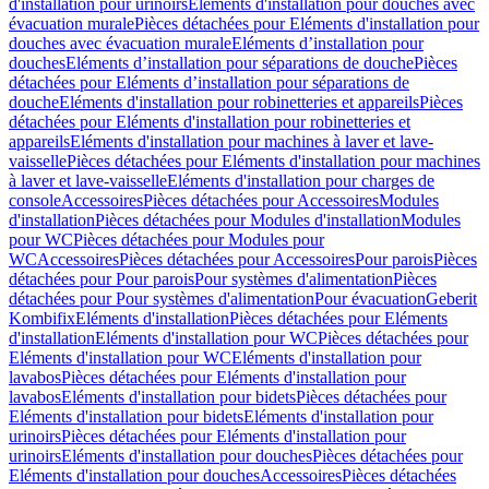
d'installation pour urinoirs
Eléments d'installation pour douches avec
évacuation murale
Pièces détachées pour Eléments d'installation pour
douches avec évacuation murale
Eléments d’installation pour
douches
Eléments d’installation pour séparations de douche
Pièces
détachées pour Eléments d’installation pour séparations de
douche
Eléments d'installation pour robinetteries et appareils
Pièces
détachées pour Eléments d'installation pour robinetteries et
appareils
Eléments d'installation pour machines à laver et lave-
vaisselle
Pièces détachées pour Eléments d'installation pour machines
à laver et lave-vaisselle
Eléments d'installation pour charges de
console
Accessoires
Pièces détachées pour Accessoires
Modules
d'installation
Pièces détachées pour Modules d'installation
Modules
pour WC
Pièces détachées pour Modules pour
WC
Accessoires
Pièces détachées pour Accessoires
Pour parois
Pièces
détachées pour Pour parois
Pour systèmes d'alimentation
Pièces
détachées pour Pour systèmes d'alimentation
Pour évacuation
Geberit
Kombifix
Eléments d'installation
Pièces détachées pour Eléments
d'installation
Eléments d'installation pour WC
Pièces détachées pour
Eléments d'installation pour WC
Eléments d'installation pour
lavabos
Pièces détachées pour Eléments d'installation pour
lavabos
Eléments d'installation pour bidets
Pièces détachées pour
Eléments d'installation pour bidets
Eléments d'installation pour
urinoirs
Pièces détachées pour Eléments d'installation pour
urinoirs
Eléments d'installation pour douches
Pièces détachées pour
Eléments d'installation pour douches
Accessoires
Pièces détachées