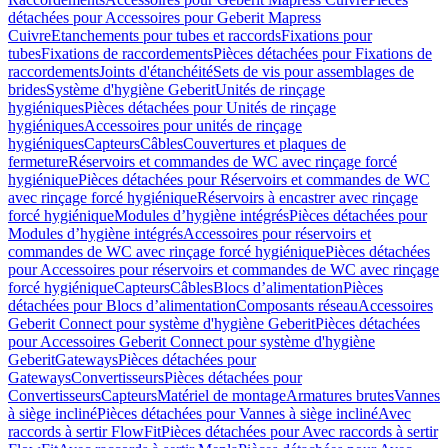
détachées pour Accessoires pour Geberit Mapress
Cuivre
Etanchements pour tubes et raccords
Fixations pour
tubes
Fixations de raccordements
Pièces détachées pour Fixations de
raccordements
Joints d'étanchéité
Sets de vis pour assemblages de
brides
Système d'hygiène Geberit
Unités de rinçage
hygiéniques
Pièces détachées pour Unités de rinçage
hygiéniques
Accessoires pour unités de rinçage
hygiéniques
Capteurs
Câbles
Couvertures et plaques de
fermeture
Réservoirs et commandes de WC avec rinçage forcé
hygiénique
Pièces détachées pour Réservoirs et commandes de WC
avec rinçage forcé hygiénique
Réservoirs à encastrer avec rinçage
forcé hygiénique
Modules d’hygiène intégrés
Pièces détachées pour
Modules d’hygiène intégrés
Accessoires pour réservoirs et
commandes de WC avec rinçage forcé hygiénique
Pièces détachées
pour Accessoires pour réservoirs et commandes de WC avec rinçage
forcé hygiénique
Capteurs
Câbles
Blocs d’alimentation
Pièces
détachées pour Blocs d’alimentation
Composants réseau
Accessoires
Geberit Connect pour système d'hygiène Geberit
Pièces détachées
pour Accessoires Geberit Connect pour système d'hygiène
Geberit
Gateways
Pièces détachées pour
Gateways
Convertisseurs
Pièces détachées pour
Convertisseurs
Capteurs
Matériel de montage
Armatures brutes
Vannes
à siège incliné
Pièces détachées pour Vannes à siège incliné
Avec
raccords à sertir FlowFit
Pièces détachées pour Avec raccords à sertir