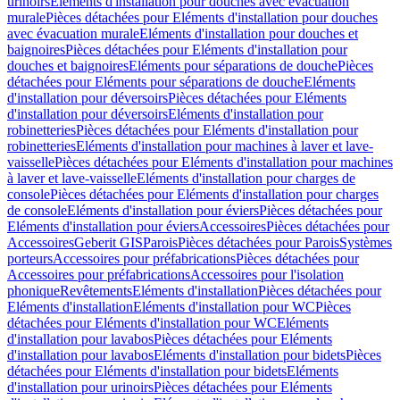
urinoirs
Eléments d'installation pour douches avec évacuation
murale
Pièces détachées pour Eléments d'installation pour douches
avec évacuation murale
Eléments d'installation pour douches et
baignoires
Pièces détachées pour Eléments d'installation pour
douches et baignoires
Eléments pour séparations de douche
Pièces
détachées pour Eléments pour séparations de douche
Eléments
d'installation pour déversoirs
Pièces détachées pour Eléments
d'installation pour déversoirs
Eléments d'installation pour
robinetteries
Pièces détachées pour Eléments d'installation pour
robinetteries
Eléments d'installation pour machines à laver et lave-
vaisselle
Pièces détachées pour Eléments d'installation pour machines
à laver et lave-vaisselle
Eléments d'installation pour charges de
console
Pièces détachées pour Eléments d'installation pour charges
de console
Eléments d'installation pour éviers
Pièces détachées pour
Eléments d'installation pour éviers
Accessoires
Pièces détachées pour
Accessoires
Geberit GIS
Parois
Pièces détachées pour Parois
Systèmes
porteurs
Accessoires pour préfabrications
Pièces détachées pour
Accessoires pour préfabrications
Accessoires pour l'isolation
phonique
Revêtements
Eléments d'installation
Pièces détachées pour
Eléments d'installation
Eléments d'installation pour WC
Pièces
détachées pour Eléments d'installation pour WC
Eléments
d'installation pour lavabos
Pièces détachées pour Eléments
d'installation pour lavabos
Eléments d'installation pour bidets
Pièces
détachées pour Eléments d'installation pour bidets
Eléments
d'installation pour urinoirs
Pièces détachées pour Eléments