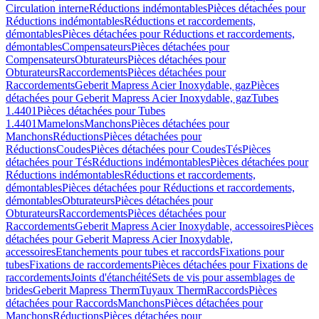
Circulation interne
Réductions indémontables
Pièces détachées pour
Réductions indémontables
Réductions et raccordements,
démontables
Pièces détachées pour Réductions et raccordements,
démontables
Compensateurs
Pièces détachées pour
Compensateurs
Obturateurs
Pièces détachées pour
Obturateurs
Raccordements
Pièces détachées pour
Raccordements
Geberit Mapress Acier Inoxydable, gaz
Pièces
détachées pour Geberit Mapress Acier Inoxydable, gaz
Tubes
1.4401
Pièces détachées pour Tubes
1.4401
Mamelons
Manchons
Pièces détachées pour
Manchons
Réductions
Pièces détachées pour
Réductions
Coudes
Pièces détachées pour Coudes
Tés
Pièces
détachées pour Tés
Réductions indémontables
Pièces détachées pour
Réductions indémontables
Réductions et raccordements,
démontables
Pièces détachées pour Réductions et raccordements,
démontables
Obturateurs
Pièces détachées pour
Obturateurs
Raccordements
Pièces détachées pour
Raccordements
Geberit Mapress Acier Inoxydable, accessoires
Pièces
détachées pour Geberit Mapress Acier Inoxydable,
accessoires
Etanchements pour tubes et raccords
Fixations pour
tubes
Fixations de raccordements
Pièces détachées pour Fixations de
raccordements
Joints d'étanchéité
Sets de vis pour assemblages de
brides
Geberit Mapress Therm
Tuyaux Therm
Raccords
Pièces
détachées pour Raccords
Manchons
Pièces détachées pour
Manchons
Réductions
Pièces détachées pour