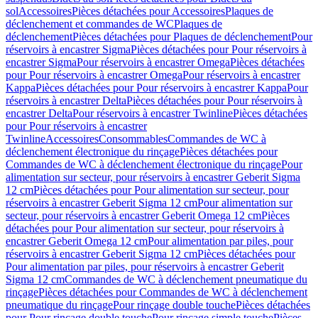
sol
Accessoires
Pièces détachées pour Accessoires
Plaques de
déclenchement et commandes de WC
Plaques de
déclenchement
Pièces détachées pour Plaques de déclenchement
Pour
réservoirs à encastrer Sigma
Pièces détachées pour Pour réservoirs à
encastrer Sigma
Pour réservoirs à encastrer Omega
Pièces détachées
pour Pour réservoirs à encastrer Omega
Pour réservoirs à encastrer
Kappa
Pièces détachées pour Pour réservoirs à encastrer Kappa
Pour
réservoirs à encastrer Delta
Pièces détachées pour Pour réservoirs à
encastrer Delta
Pour réservoirs à encastrer Twinline
Pièces détachées
pour Pour réservoirs à encastrer
Twinline
Accessoires
Consommables
Commandes de WC à
déclenchement électronique du rinçage
Pièces détachées pour
Commandes de WC à déclenchement électronique du rinçage
Pour
alimentation sur secteur, pour réservoirs à encastrer Geberit Sigma
12 cm
Pièces détachées pour Pour alimentation sur secteur, pour
réservoirs à encastrer Geberit Sigma 12 cm
Pour alimentation sur
secteur, pour réservoirs à encastrer Geberit Omega 12 cm
Pièces
détachées pour Pour alimentation sur secteur, pour réservoirs à
encastrer Geberit Omega 12 cm
Pour alimentation par piles, pour
réservoirs à encastrer Geberit Sigma 12 cm
Pièces détachées pour
Pour alimentation par piles, pour réservoirs à encastrer Geberit
Sigma 12 cm
Commandes de WC à déclenchement pneumatique du
rinçage
Pièces détachées pour Commandes de WC à déclenchement
pneumatique du rinçage
Pour rinçage double touche
Pièces détachées
pour Pour rinçage double touche
Pour rinçage simple touche
Pièces