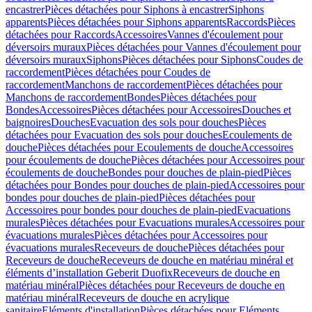
encastrer
Pièces détachées pour Siphons à encastrer
Siphons
apparents
Pièces détachées pour Siphons apparents
Raccords
Pièces
détachées pour Raccords
Accessoires
Vannes d'écoulement pour
déversoirs muraux
Pièces détachées pour Vannes d'écoulement pour
déversoirs muraux
Siphons
Pièces détachées pour Siphons
Coudes de
raccordement
Pièces détachées pour Coudes de
raccordement
Manchons de raccordement
Pièces détachées pour
Manchons de raccordement
Bondes
Pièces détachées pour
Bondes
Accessoires
Pièces détachées pour Accessoires
Douches et
baignoires
Douches
Evacuation des sols pour douches
Pièces
détachées pour Evacuation des sols pour douches
Ecoulements de
douche
Pièces détachées pour Ecoulements de douche
Accessoires
pour écoulements de douche
Pièces détachées pour Accessoires pour
écoulements de douche
Bondes pour douches de plain-pied
Pièces
détachées pour Bondes pour douches de plain-pied
Accessoires pour
bondes pour douches de plain-pied
Pièces détachées pour
Accessoires pour bondes pour douches de plain-pied
Evacuations
murales
Pièces détachées pour Evacuations murales
Accessoires pour
évacuations murales
Pièces détachées pour Accessoires pour
évacuations murales
Receveurs de douche
Pièces détachées pour
Receveurs de douche
Receveurs de douche en matériau minéral et
éléments d’installation Geberit Duofix
Receveurs de douche en
matériau minéral
Pièces détachées pour Receveurs de douche en
matériau minéral
Receveurs de douche en acrylique
sanitaire
Eléments d'installation
Pièces détachées pour Eléments