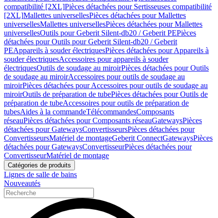
compatibilité [2XL]
Pièces détachées pour Sertisseuses compatibilité
[2XL]
Mallettes universelles
Pièces détachées pour Mallettes
universelles
Mallettes universelles
Pièces détachées pour Mallettes
universelles
Outils pour Geberit Silent-db20 / Geberit PE
Pièces
détachées pour Outils pour Geberit Silent-db20 / Geberit
PE
Appareils à souder électriques
Pièces détachées pour Appareils à
souder électriques
Accessoires pour appareils à souder
électriques
Outils de soudage au miroir
Pièces détachées pour Outils
de soudage au miroir
Accessoires pour outils de soudage au
miroir
Pièces détachées pour Accessoires pour outils de soudage au
miroir
Outils de préparation de tube
Pièces détachées pour Outils de
préparation de tube
Accessoires pour outils de préparation de
tubes
Aides à la commande
Télécommandes
Composants
réseau
Pièces détachées pour Composants réseau
Gateways
Pièces
détachées pour Gateways
Convertisseurs
Pièces détachées pour
Convertisseurs
Matériel de montage
Geberit Connect
Gateways
Pièces
détachées pour Gateways
Convertisseur
Pièces détachées pour
Convertisseur
Matériel de montage
Catégories de produits
Lignes de salle de bains
Nouveautés