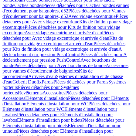
bonde
Caches bondes
Pièces détachées pour Caches bondes
Vannes
d'écoulement pour baignoires, d52
Pièces détachées pour Vannes
d'écoulement pour baignoires, d52
Avec vidage excentrique
Pièces
détachées pour Avec vidage excentrique
Kits de finition pour vidage
excentrique
Pièces détachées pour Kits de finition pour vidage
excentrique
Avec vidage excentrique et arrivée d'eau
Pièces
détachées pour Avec vidage excentrique et arrivée d'eau
Kits de
finition pour vidage excentrique et arrivée d'eau
Pièces détachées
pour Kits de finition pour vidage excentrique et arrivée d'eau
A
déclenchement par pression PushControl
Pièces détachées pour A
déclenchement par pression PushControl
Avec bouchons de
bonde
Pièces détachées pour Avec bouchons de bonde
Accessoires
pour vannes d'écoulement de baignoires
Kits de
raccordement
Arrivées d'eau
Systèmes d'installation et de chasse
d'eau
Geberit Duofix
Parois
Pièces détachées pour Parois
Systèmes
porteurs
Pièces détachées pour Systèmes
porteurs
Revêtements
Accessoires
Pièces détachées pour
Accessoires
Eléments d'installation
Pièces détachées pour Eléments
d'installation
Eléments d'installation pour WC
Pièces détachées pour
Eléments d'installation pour WC
Eléments d'installation pour
lavabos
Pièces détachées pour Eléments d'installation pour
lavabos
Eléments d'installation pour bidets
Pièces détachées pour
Eléments d'installation pour bidets
Eléments d'installation pour
urinoirs
Pièces détachées pour Eléments d'installation pour