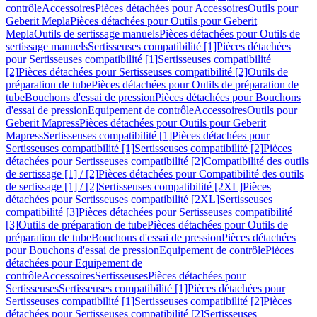
contrôle
Accessoires
Pièces détachées pour Accessoires
Outils pour
Geberit Mepla
Pièces détachées pour Outils pour Geberit
Mepla
Outils de sertissage manuels
Pièces détachées pour Outils de
sertissage manuels
Sertisseuses compatibilité [1]
Pièces détachées
pour Sertisseuses compatibilité [1]
Sertisseuses compatibilité
[2]
Pièces détachées pour Sertisseuses compatibilité [2]
Outils de
préparation de tube
Pièces détachées pour Outils de préparation de
tube
Bouchons d'essai de pression
Pièces détachées pour Bouchons
d'essai de pression
Equipement de contrôle
Accessoires
Outils pour
Geberit Mapress
Pièces détachées pour Outils pour Geberit
Mapress
Sertisseuses compatibilité [1]
Pièces détachées pour
Sertisseuses compatibilité [1]
Sertisseuses compatibilité [2]
Pièces
détachées pour Sertisseuses compatibilité [2]
Compatibilité des outils
de sertissage [1] / [2]
Pièces détachées pour Compatibilité des outils
de sertissage [1] / [2]
Sertisseuses compatibilité [2XL]
Pièces
détachées pour Sertisseuses compatibilité [2XL]
Sertisseuses
compatibilité [3]
Pièces détachées pour Sertisseuses compatibilité
[3]
Outils de préparation de tube
Pièces détachées pour Outils de
préparation de tube
Bouchons d'essai de pression
Pièces détachées
pour Bouchons d'essai de pression
Equipement de contrôle
Pièces
détachées pour Equipement de
contrôle
Accessoires
Sertisseuses
Pièces détachées pour
Sertisseuses
Sertisseuses compatibilité [1]
Pièces détachées pour
Sertisseuses compatibilité [1]
Sertisseuses compatibilité [2]
Pièces
détachées pour Sertisseuses compatibilité [2]
Sertisseuses