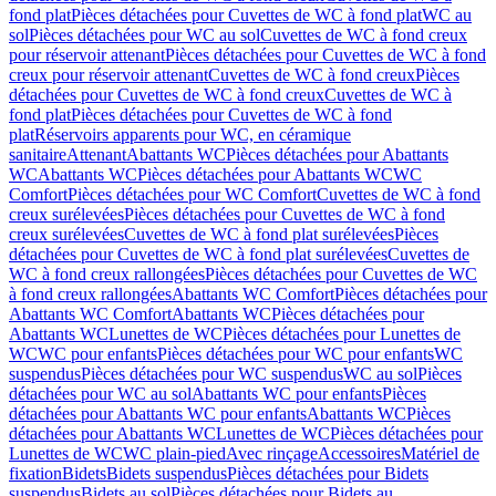
fond plat
Pièces détachées pour Cuvettes de WC à fond plat
WC au
sol
Pièces détachées pour WC au sol
Cuvettes de WC à fond creux
pour réservoir attenant
Pièces détachées pour Cuvettes de WC à fond
creux pour réservoir attenant
Cuvettes de WC à fond creux
Pièces
détachées pour Cuvettes de WC à fond creux
Cuvettes de WC à
fond plat
Pièces détachées pour Cuvettes de WC à fond
plat
Réservoirs apparents pour WC, en céramique
sanitaire
Attenant
Abattants WC
Pièces détachées pour Abattants
WC
Abattants WC
Pièces détachées pour Abattants WC
WC
Comfort
Pièces détachées pour WC Comfort
Cuvettes de WC à fond
creux surélevées
Pièces détachées pour Cuvettes de WC à fond
creux surélevées
Cuvettes de WC à fond plat surélevées
Pièces
détachées pour Cuvettes de WC à fond plat surélevées
Cuvettes de
WC à fond creux rallongées
Pièces détachées pour Cuvettes de WC
à fond creux rallongées
Abattants WC Comfort
Pièces détachées pour
Abattants WC Comfort
Abattants WC
Pièces détachées pour
Abattants WC
Lunettes de WC
Pièces détachées pour Lunettes de
WC
WC pour enfants
Pièces détachées pour WC pour enfants
WC
suspendus
Pièces détachées pour WC suspendus
WC au sol
Pièces
détachées pour WC au sol
Abattants WC pour enfants
Pièces
détachées pour Abattants WC pour enfants
Abattants WC
Pièces
détachées pour Abattants WC
Lunettes de WC
Pièces détachées pour
Lunettes de WC
WC plain-pied
Avec rinçage
Accessoires
Matériel de
fixation
Bidets
Bidets suspendus
Pièces détachées pour Bidets
suspendus
Bidets au sol
Pièces détachées pour Bidets au