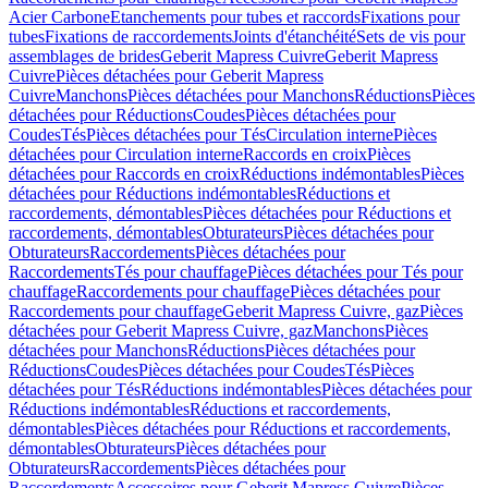
Acier Carbone
Etanchements pour tubes et raccords
Fixations pour
tubes
Fixations de raccordements
Joints d'étanchéité
Sets de vis pour
assemblages de brides
Geberit Mapress Cuivre
Geberit Mapress
Cuivre
Pièces détachées pour Geberit Mapress
Cuivre
Manchons
Pièces détachées pour Manchons
Réductions
Pièces
détachées pour Réductions
Coudes
Pièces détachées pour
Coudes
Tés
Pièces détachées pour Tés
Circulation interne
Pièces
détachées pour Circulation interne
Raccords en croix
Pièces
détachées pour Raccords en croix
Réductions indémontables
Pièces
détachées pour Réductions indémontables
Réductions et
raccordements, démontables
Pièces détachées pour Réductions et
raccordements, démontables
Obturateurs
Pièces détachées pour
Obturateurs
Raccordements
Pièces détachées pour
Raccordements
Tés pour chauffage
Pièces détachées pour Tés pour
chauffage
Raccordements pour chauffage
Pièces détachées pour
Raccordements pour chauffage
Geberit Mapress Cuivre, gaz
Pièces
détachées pour Geberit Mapress Cuivre, gaz
Manchons
Pièces
détachées pour Manchons
Réductions
Pièces détachées pour
Réductions
Coudes
Pièces détachées pour Coudes
Tés
Pièces
détachées pour Tés
Réductions indémontables
Pièces détachées pour
Réductions indémontables
Réductions et raccordements,
démontables
Pièces détachées pour Réductions et raccordements,
démontables
Obturateurs
Pièces détachées pour
Obturateurs
Raccordements
Pièces détachées pour
Raccordements
Accessoires pour Geberit Mapress Cuivre
Pièces