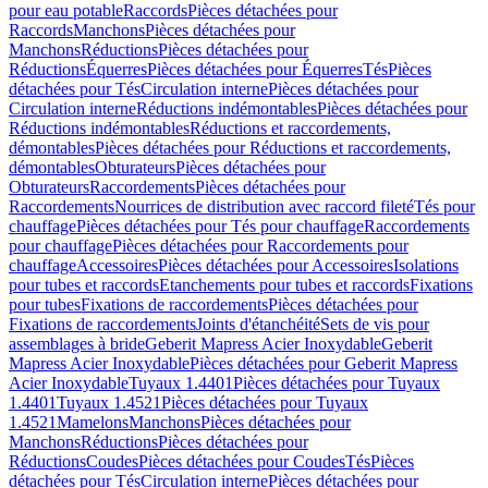
pour eau potable
Raccords
Pièces détachées pour
Raccords
Manchons
Pièces détachées pour
Manchons
Réductions
Pièces détachées pour
Réductions
Équerres
Pièces détachées pour Équerres
Tés
Pièces
détachées pour Tés
Circulation interne
Pièces détachées pour
Circulation interne
Réductions indémontables
Pièces détachées pour
Réductions indémontables
Réductions et raccordements,
démontables
Pièces détachées pour Réductions et raccordements,
démontables
Obturateurs
Pièces détachées pour
Obturateurs
Raccordements
Pièces détachées pour
Raccordements
Nourrices de distribution avec raccord fileté
Tés pour
chauffage
Pièces détachées pour Tés pour chauffage
Raccordements
pour chauffage
Pièces détachées pour Raccordements pour
chauffage
Accessoires
Pièces détachées pour Accessoires
Isolations
pour tubes et raccords
Etanchements pour tubes et raccords
Fixations
pour tubes
Fixations de raccordements
Pièces détachées pour
Fixations de raccordements
Joints d'étanchéité
Sets de vis pour
assemblages à bride
Geberit Mapress Acier Inoxydable
Geberit
Mapress Acier Inoxydable
Pièces détachées pour Geberit Mapress
Acier Inoxydable
Tuyaux 1.4401
Pièces détachées pour Tuyaux
1.4401
Tuyaux 1.4521
Pièces détachées pour Tuyaux
1.4521
Mamelons
Manchons
Pièces détachées pour
Manchons
Réductions
Pièces détachées pour
Réductions
Coudes
Pièces détachées pour Coudes
Tés
Pièces
détachées pour Tés
Circulation interne
Pièces détachées pour