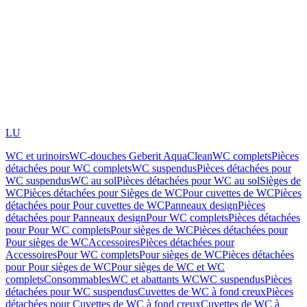
LU
WC et urinoirs
WC-douches Geberit AquaClean
WC complets
Pièces
détachées pour WC complets
WC suspendus
Pièces détachées pour
WC suspendus
WC au sol
Pièces détachées pour WC au sol
Sièges de
WC
Pièces détachées pour Sièges de WC
Pour cuvettes de WC
Pièces
détachées pour Pour cuvettes de WC
Panneaux design
Pièces
détachées pour Panneaux design
Pour WC complets
Pièces détachées
pour Pour WC complets
Pour sièges de WC
Pièces détachées pour
Pour sièges de WC
Accessoires
Pièces détachées pour
Accessoires
Pour WC complets
Pour sièges de WC
Pièces détachées
pour Pour sièges de WC
Pour sièges de WC et WC
complets
Consommables
WC et abattants WC
WC suspendus
Pièces
détachées pour WC suspendus
Cuvettes de WC à fond creux
Pièces
détachées pour Cuvettes de WC à fond creux
Cuvettes de WC à