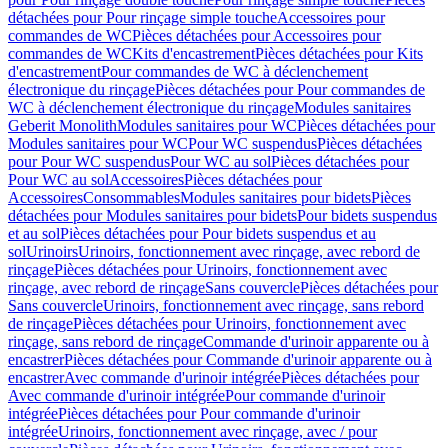
détachées pour Pour rinçage simple touche
Accessoires pour
commandes de WC
Pièces détachées pour Accessoires pour
commandes de WC
Kits d'encastrement
Pièces détachées pour Kits
d'encastrement
Pour commandes de WC à déclenchement
électronique du rinçage
Pièces détachées pour Pour commandes de
WC à déclenchement électronique du rinçage
Modules sanitaires
Geberit Monolith
Modules sanitaires pour WC
Pièces détachées pour
Modules sanitaires pour WC
Pour WC suspendus
Pièces détachées
pour Pour WC suspendus
Pour WC au sol
Pièces détachées pour
Pour WC au sol
Accessoires
Pièces détachées pour
Accessoires
Consommables
Modules sanitaires pour bidets
Pièces
détachées pour Modules sanitaires pour bidets
Pour bidets suspendus
et au sol
Pièces détachées pour Pour bidets suspendus et au
sol
Urinoirs
Urinoirs, fonctionnement avec rinçage, avec rebord de
rinçage
Pièces détachées pour Urinoirs, fonctionnement avec
rinçage, avec rebord de rinçage
Sans couvercle
Pièces détachées pour
Sans couvercle
Urinoirs, fonctionnement avec rinçage, sans rebord
de rinçage
Pièces détachées pour Urinoirs, fonctionnement avec
rinçage, sans rebord de rinçage
Commande d'urinoir apparente ou à
encastrer
Pièces détachées pour Commande d'urinoir apparente ou à
encastrer
Avec commande d'urinoir intégrée
Pièces détachées pour
Avec commande d'urinoir intégrée
Pour commande d'urinoir
intégrée
Pièces détachées pour Pour commande d'urinoir
intégrée
Urinoirs, fonctionnement avec rinçage, avec / pour