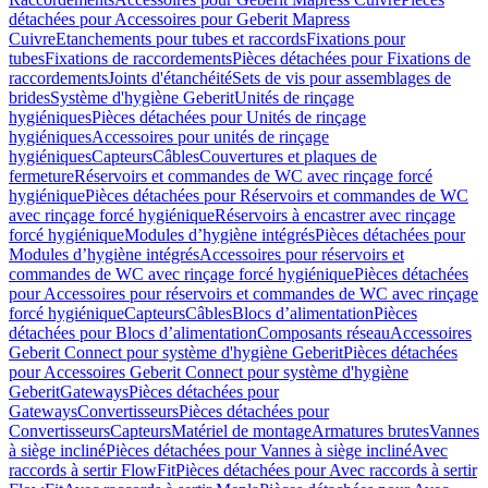
détachées pour Accessoires pour Geberit Mapress
Cuivre
Etanchements pour tubes et raccords
Fixations pour
tubes
Fixations de raccordements
Pièces détachées pour Fixations de
raccordements
Joints d'étanchéité
Sets de vis pour assemblages de
brides
Système d'hygiène Geberit
Unités de rinçage
hygiéniques
Pièces détachées pour Unités de rinçage
hygiéniques
Accessoires pour unités de rinçage
hygiéniques
Capteurs
Câbles
Couvertures et plaques de
fermeture
Réservoirs et commandes de WC avec rinçage forcé
hygiénique
Pièces détachées pour Réservoirs et commandes de WC
avec rinçage forcé hygiénique
Réservoirs à encastrer avec rinçage
forcé hygiénique
Modules d’hygiène intégrés
Pièces détachées pour
Modules d’hygiène intégrés
Accessoires pour réservoirs et
commandes de WC avec rinçage forcé hygiénique
Pièces détachées
pour Accessoires pour réservoirs et commandes de WC avec rinçage
forcé hygiénique
Capteurs
Câbles
Blocs d’alimentation
Pièces
détachées pour Blocs d’alimentation
Composants réseau
Accessoires
Geberit Connect pour système d'hygiène Geberit
Pièces détachées
pour Accessoires Geberit Connect pour système d'hygiène
Geberit
Gateways
Pièces détachées pour
Gateways
Convertisseurs
Pièces détachées pour
Convertisseurs
Capteurs
Matériel de montage
Armatures brutes
Vannes
à siège incliné
Pièces détachées pour Vannes à siège incliné
Avec
raccords à sertir FlowFit
Pièces détachées pour Avec raccords à sertir