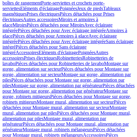
boîtes de rangement
Porte-serviettes et crochets porte-
serviettes
Eléments d'éclairage
Poignées
Jeux de pieds
Tableaux
magnétiques
Prises électriques
Pièces détachées pour Prises
électriques
Autres accessoires
Miroirs et armoires à
glace
Miroirs
Pièces détachées pour Miroirs
Avec éclairage
intégrée
Pièces détachées pour Avec éclairage intégrée
Armoires à
glace
Pièces détachées pour Armoires à glace
Avec éclairage
intégrée
Pièces détachées pour Avec éclairage intégrée
Sans éclairage
intégré
Pièces détachées pour Sans éclairage
intégré
Accessoires
Eléments d'éclairage
Poignées
Autres
accessoires
Prises électriques
Robinetteries
Robinetteries de
lavabo
Pièces détachées pour Robinetteries de lavabo
Montage sur
gorge, alimentation sur secteur
Pièces détachées pour Montage sur
gorge, alimentation sur secteur
Montage sur gorge, alimentation par
piles
Pièces détachées pour Montage sur gorge, alimentation par
piles
Montage sur gorge, alimentation par générateur
Pièces détachées
pour Montage sur gorge, alimentation par générateur
Montage sur
gorge, robinets mitigeurs
Pièces détachées pour Montage sur gorge,
robinets mitigeurs
Montage mural, alimentation sur secteur
Pièces
détachées pour Montage mural, alimentation sur secteur
Montage
mural, alimentation par piles
Pièces détachées pour Montage mural,
alimentation par piles
Montage mural, alimentation par
générateur
Pièces détachées pour Montage mural, alimentation par
générateur
Montage mural, robinets mélangeurs
Pièces détachées
pour Montage mural, robinets mélangeurs
Accessoires
Pièces