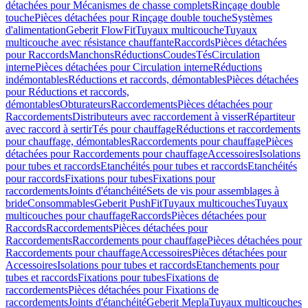
détachées pour Mécanismes de chasse complets
Rinçage double
touche
Pièces détachées pour Rinçage double touche
Systèmes
d'alimentation
Geberit FlowFit
Tuyaux multicouche
Tuyaux
multicouche avec résistance chauffante
Raccords
Pièces détachées
pour Raccords
Manchons
Réductions
Coudes
Tés
Circulation
interne
Pièces détachées pour Circulation interne
Réductions
indémontables
Réductions et raccords, démontables
Pièces détachées
pour Réductions et raccords,
démontables
Obturateurs
Raccordements
Pièces détachées pour
Raccordements
Distributeurs avec raccordement à visser
Répartiteur
avec raccord à sertir
Tés pour chauffage
Réductions et raccordements
pour chauffage, démontables
Raccordements pour chauffage
Pièces
détachées pour Raccordements pour chauffage
Accessoires
Isolations
pour tubes et raccords
Etanchéités pour tubes et raccords
Etanchéités
pour raccords
Fixations pour tubes
Fixations pour
raccordements
Joints d'étanchéité
Sets de vis pour assemblages à
bride
Consommables
Geberit PushFit
Tuyaux multicouches
Tuyaux
multicouches pour chauffage
Raccords
Pièces détachées pour
Raccords
Raccordements
Pièces détachées pour
Raccordements
Raccordements pour chauffage
Pièces détachées pour
Raccordements pour chauffage
Accessoires
Pièces détachées pour
Accessoires
Isolations pour tubes et raccords
Etanchements pour
tubes et raccords
Fixations pour tubes
Fixations de
raccordements
Pièces détachées pour Fixations de
raccordements
Joints d'étanchéité
Geberit Mepla
Tuyaux multicouches