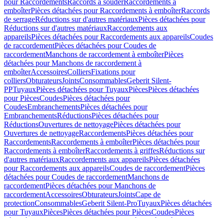
pour Raccordements
Raccords à souder
Raccordements à
emboîter
Pièces détachées pour Raccordements à emboîter
Raccords
de serrage
Réductions sur d'autres matériaux
Pièces détachées pour
Réductions sur d'autres matériaux
Raccordements aux
appareils
Pièces détachées pour Raccordements aux appareils
Coudes
de raccordement
Pièces détachées pour Coudes de
raccordement
Manchons de raccordement à emboîter
Pièces
détachées pour Manchons de raccordement à
emboîter
Accessoires
Colliers
Fixations pour
colliers
Obturateurs
Joints
Consommables
Geberit Silent-
PP
Tuyaux
Pièces détachées pour Tuyaux
Pièces
Pièces détachées
pour Pièces
Coudes
Pièces détachées pour
Coudes
Embranchements
Pièces détachées pour
Embranchements
Réductions
Pièces détachées pour
Réductions
Ouvertures de nettoyage
Pièces détachées pour
Ouvertures de nettoyage
Raccordements
Pièces détachées pour
Raccordements
Raccordements à emboîter
Pièces détachées pour
Raccordements à emboîter
Raccordements à griffes
Réductions sur
d'autres matériaux
Raccordements aux appareils
Pièces détachées
pour Raccordements aux appareils
Coudes de raccordement
Pièces
détachées pour Coudes de raccordement
Manchons de
raccordement
Pièces détachées pour Manchons de
raccordement
Accessoires
Obturateurs
Joints
Cape de
protection
Consommables
Geberit Silent-Pro
Tuyaux
Pièces détachées
pour Tuyaux
Pièces
Pièces détachées pour Pièces
Coudes
Pièces