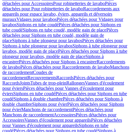
détachées pour Accessoires
Pour robinetteries de lavabo
Pièces
détachées pour Pour robinetteries de lavabo
Raccordements aux
appareils pour espace lavabo, éviers, appareils et déversoirs
muraux
Vidages pour lavabos
Pièces détachées pour Vidages pour
lavabos
Siphons en tube coudé
Pièces détachées pour Siphons en
tube coudé
Siphons en tube coudé, modèle gain de place
Pièces
détachées pour Siphons en tube coudé, modèle gain de
place
Siphons à tube plongeur pour lavabos
Pièces détachées pour
Siphons à tube plongeur pour lavabos
Siphons à tube plongeur pour
lavabos, modèle gain de place
Pièces détachées pour Siphons à tube
plongeur pour lavabos, modèle gain de place
Siphons à
encastrer
Pièces détachées pour Siphons à encastrer
Raccordements
de lavabo
Pièces détachées pour Raccordements de lavabo
Manchons
de raccordement
Coudes de
raccordement
Recouvrements
Raccords
Pièces détachées pour
Raccords
Joints
Tubes de trop-plein
Rallonges
Vannes d'écoulement
pour éviers
Pièces détachées pour Vannes d'écoulement pour
éviers
Siphons en tube coudé
Pièces détachées pour Siphons en tube
coudé
Siphons à double chambre
Pièces détachées pour Siphons à
double chambre
Siphons pour évier
Pièces détachées pour Siphons
pour évier
Manchons de raccordement
Pièces détachées pour
Manchons de raccordement
Accessoires
Pièces détachées pour
Accessoires
Vannes d'écoulement pour appareils
Pièces détachées
pour Vannes d'écoulement pour appareils
Siphons en tube
coudé
Pièces détachées pour Siphons en tube coudé
Siphons à