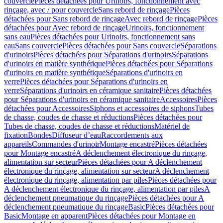
couvercle
Pièces détachées pour Urinoirs, fonctionnement avec
rinçage, avec / pour couvercle
Sans rebord de rinçage
Pièces
détachées pour Sans rebord de rinçage
Avec rebord de rinçage
Pièces
détachées pour Avec rebord de rinçage
Urinoirs, fonctionnement
sans eau
Pièces détachées pour Urinoirs, fonctionnement sans
eau
Sans couvercle
Pièces détachées pour Sans couvercle
Séparations
d'urinoirs
Pièces détachées pour Séparations d'urinoirs
Séparations
d'urinoirs en matière synthétique
Pièces détachées pour Séparations
d'urinoirs en matière synthétique
Séparations d'urinoirs en
verre
Pièces détachées pour Séparations d'urinoirs en
verre
Séparations d'urinoirs en céramique sanitaire
Pièces détachées
pour Séparations d'urinoirs en céramique sanitaire
Accessoires
Pièces
détachées pour Accessoires
Siphons et accessoires de siphons
Tubes
de chasse, coudes de chasse et réductions
Pièces détachées pour
Tubes de chasse, coudes de chasse et réductions
Matériel de
fixation
Bondes
Diffuseur d’eau
Raccordements aux
appareils
Commandes d'urinoir
Montage encastré
Pièces détachées
pour Montage encastré
A déclenchement électronique du rinçage,
alimentation sur secteur
Pièces détachées pour A déclenchement
électronique du rinçage, alimentation sur secteur
A déclenchement
électronique du rinçage, alimentation par piles
Pièces détachées pour
A déclenchement électronique du rinçage, alimentation par piles
A
déclenchement pneumatique du rinçage
Pièces détachées pour A
déclenchement pneumatique du rinçage
Basic
Pièces détachées pour
Basic
Montage en apparent
Pièces détachées pour Montage en