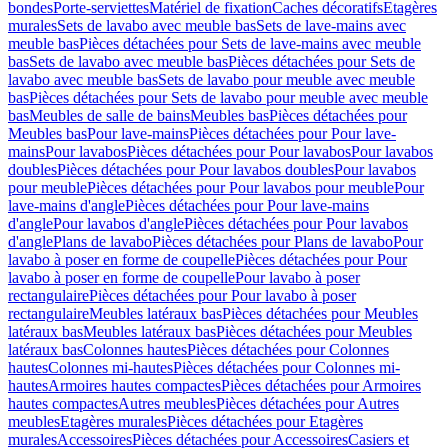
bondes
Porte-serviettes
Matériel de fixation
Caches décoratifs
Etagères
murales
Sets de lavabo avec meuble bas
Sets de lave-mains avec
meuble bas
Pièces détachées pour Sets de lave-mains avec meuble
bas
Sets de lavabo avec meuble bas
Pièces détachées pour Sets de
lavabo avec meuble bas
Sets de lavabo pour meuble avec meuble
bas
Pièces détachées pour Sets de lavabo pour meuble avec meuble
bas
Meubles de salle de bains
Meubles bas
Pièces détachées pour
Meubles bas
Pour lave-mains
Pièces détachées pour Pour lave-
mains
Pour lavabos
Pièces détachées pour Pour lavabos
Pour lavabos
doubles
Pièces détachées pour Pour lavabos doubles
Pour lavabos
pour meuble
Pièces détachées pour Pour lavabos pour meuble
Pour
lave-mains d'angle
Pièces détachées pour Pour lave-mains
d'angle
Pour lavabos d'angle
Pièces détachées pour Pour lavabos
d'angle
Plans de lavabo
Pièces détachées pour Plans de lavabo
Pour
lavabo à poser en forme de coupelle
Pièces détachées pour Pour
lavabo à poser en forme de coupelle
Pour lavabo à poser
rectangulaire
Pièces détachées pour Pour lavabo à poser
rectangulaire
Meubles latéraux bas
Pièces détachées pour Meubles
latéraux bas
Meubles latéraux bas
Pièces détachées pour Meubles
latéraux bas
Colonnes hautes
Pièces détachées pour Colonnes
hautes
Colonnes mi-hautes
Pièces détachées pour Colonnes mi-
hautes
Armoires hautes compactes
Pièces détachées pour Armoires
hautes compactes
Autres meubles
Pièces détachées pour Autres
meubles
Etagères murales
Pièces détachées pour Etagères
murales
Accessoires
Pièces détachées pour Accessoires
Casiers et