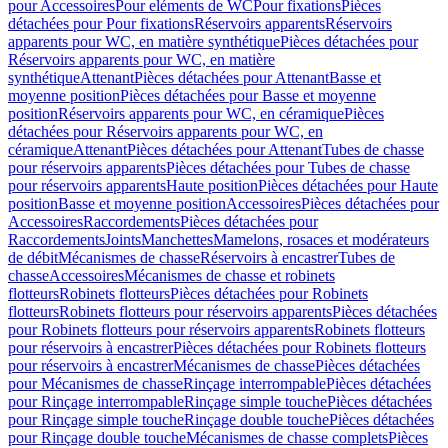
pour Accessoires
Pour eléments de WC
Pour fixations
Pièces
détachées pour Pour fixations
Réservoirs apparents
Réservoirs
apparents pour WC, en matière synthétique
Pièces détachées pour
Réservoirs apparents pour WC, en matière
synthétique
Attenant
Pièces détachées pour Attenant
Basse et
moyenne position
Pièces détachées pour Basse et moyenne
position
Réservoirs apparents pour WC, en céramique
Pièces
détachées pour Réservoirs apparents pour WC, en
céramique
Attenant
Pièces détachées pour Attenant
Tubes de chasse
pour réservoirs apparents
Pièces détachées pour Tubes de chasse
pour réservoirs apparents
Haute position
Pièces détachées pour Haute
position
Basse et moyenne position
Accessoires
Pièces détachées pour
Accessoires
Raccordements
Pièces détachées pour
Raccordements
Joints
Manchettes
Mamelons, rosaces et modérateurs
de débit
Mécanismes de chasse
Réservoirs à encastrer
Tubes de
chasse
Accessoires
Mécanismes de chasse et robinets
flotteurs
Robinets flotteurs
Pièces détachées pour Robinets
flotteurs
Robinets flotteurs pour réservoirs apparents
Pièces détachées
pour Robinets flotteurs pour réservoirs apparents
Robinets flotteurs
pour réservoirs à encastrer
Pièces détachées pour Robinets flotteurs
pour réservoirs à encastrer
Mécanismes de chasse
Pièces détachées
pour Mécanismes de chasse
Rinçage interrompable
Pièces détachées
pour Rinçage interrompable
Rinçage simple touche
Pièces détachées
pour Rinçage simple touche
Rinçage double touche
Pièces détachées
pour Rinçage double touche
Mécanismes de chasse complets
Pièces