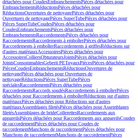
détachées pour Coudes
Embranchements
Pièces détachées pour
Embranchements
Réductions
Pièces détachées pour
Réductions
Ouvertures de nettoyage
Pièces détachées pour
Ouvertures de nettoyage
Pièces SuperTube
Pièces détachées pour
Pièces SuperTube
Coudes
Pièces détachées pour
Coudes
Embranchements
Pièces détachées pour
Embranchements
Raccordements
Pièces détachées pour
Raccordements
Raccordements à emboîter
Pièces détachées pour
Raccordements à emboîter
Raccordements à griffes
Réductions sur
d'autres matériaux
Accessoires
Pièces détachées pour
Accessoires
Colliers
Obturateurs
Joints
Pièces détachées pour
Joints
Consommables
Geberit PE
Tuyaux
Pièces
Pièces détachées pour
Pièces
Coudes
Embranchements
Réductions
Ouvertures de
nettoyage
Pièces détachées pour Ouvertures de
nettoyage
Réductions
Pièces SuperTube
Pièces
spéciales
Raccordements
Pièces détachées pour
Raccordements
Raccords soudés
Raccordements à emboîter
Pièces
détachées pour Raccordements à emboîter
Réductions sur d'autres
matériaux
Pièces détachées pour Réductions sur d'autres
matériaux
Assemblages filetés
Pièces détachées pour Assemblages
filetés
Assemblages de bride
Collerettes
Raccordements aux
appareils
Pièces détachées pour Raccordements aux appareils
Coudes
de raccordement
Pièces détachées pour Coudes de
raccordement
Manchons de raccordement
Pièces détachées pour
Manchons de raccordement
Manchons de raccordement
Pièces