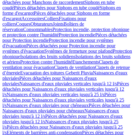
détachées pour Manchons de raccordement
Siphons en tube
coudé
Pièces détachées pour Siphons en tube coudé
Siphons en
forme d'escargot
Pièces détachées pour Siphons en forme
d'escargot
Accessoires
Colliers
Fixations pour
colliers
Coques
Obturateurs
Joints
Boîtiers de
réservation
Consommables
Protection incendie, protection phonique
et protection contre l'humidité
Protection incendie
Pièces détachées
pour Protection incendie
Protection incendie pour systèmes
d'évacuation
Pièces détachées pour Protection incendie pour
systèmes d'évacuation
Systèmes de fermeture pour plafond
Protection
phonique
Isolations des bruits solidiens
Isolations des bruits solidiens
et aériens
Protection contre l'humidité
Etanchements
Clapets de
ventilation pour évacuation
Clapets de ventilation
Clapets de retenue
d’énergie
Evacuation des toitures Geberit Pluvia
Naissances d'eaux
pluviales
Pièces détachées pour Naissances d'eaux
pluviales
Naissances d'eaux pluviales verticales jusqu'à 12 l/s
Pièces
détachées pour Naissances d'eaux pluviales verticales jusqu'à 12
l/s
Naissances d'eaux pluviales verticales jusqu'à 25 l/s
Pièces
détachées pour Naissances d'eaux pluviales verticales jusqu'à 25
l/s
Naissances d'eaux pluviales pour chéneaux
Pièces détachées pour
Naissances d'eaux pluviales pour chéneaux
Naissances d'eaux
pluviales jusqu'à 12 l/s
Pièces détachées pour Naissances d'eaux
pluviales jusqu'à 12 l/s
Naissances d'eaux pluviales jusqu'à 25
l/s
Pièces détachées pour Naissances d'eaux pluviales jusqu'à 25
l/s
Eléments de barrières anti-condensation
Pièces détachées pour