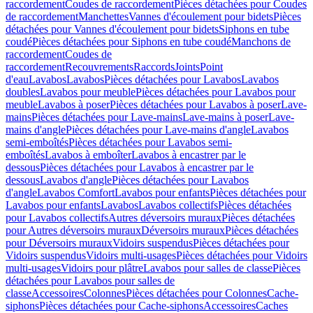
raccordement
Coudes de raccordement
Pièces détachées pour Coudes
de raccordement
Manchettes
Vannes d'écoulement pour bidets
Pièces
détachées pour Vannes d'écoulement pour bidets
Siphons en tube
coudé
Pièces détachées pour Siphons en tube coudé
Manchons de
raccordement
Coudes de
raccordement
Recouvrements
Raccords
Joints
Point
d'eau
Lavabos
Lavabos
Pièces détachées pour Lavabos
Lavabos
doubles
Lavabos pour meuble
Pièces détachées pour Lavabos pour
meuble
Lavabos à poser
Pièces détachées pour Lavabos à poser
Lave-
mains
Pièces détachées pour Lave-mains
Lave-mains à poser
Lave-
mains d'angle
Pièces détachées pour Lave-mains d'angle
Lavabos
semi-emboîtés
Pièces détachées pour Lavabos semi-
emboîtés
Lavabos à emboîter
Lavabos à encastrer par le
dessous
Pièces détachées pour Lavabos à encastrer par le
dessous
Lavabos d'angle
Pièces détachées pour Lavabos
d'angle
Lavabos Comfort
Lavabos pour enfants
Pièces détachées pour
Lavabos pour enfants
Lavabos
Lavabos collectifs
Pièces détachées
pour Lavabos collectifs
Autres déversoirs muraux
Pièces détachées
pour Autres déversoirs muraux
Déversoirs muraux
Pièces détachées
pour Déversoirs muraux
Vidoirs suspendus
Pièces détachées pour
Vidoirs suspendus
Vidoirs multi-usages
Pièces détachées pour Vidoirs
multi-usages
Vidoirs pour plâtre
Lavabos pour salles de classe
Pièces
détachées pour Lavabos pour salles de
classe
Accessoires
Colonnes
Pièces détachées pour Colonnes
Cache-
siphons
Pièces détachées pour Cache-siphons
Accessoires
Caches