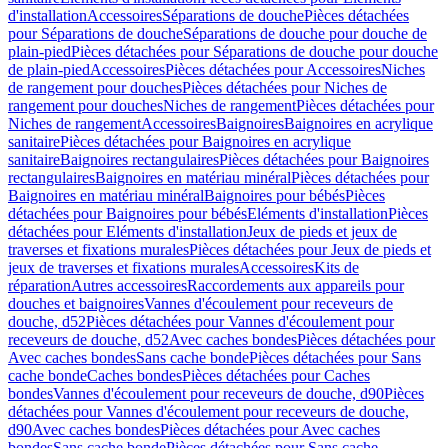
d'installation
Accessoires
Séparations de douche
Pièces détachées
pour Séparations de douche
Séparations de douche pour douche de
plain-pied
Pièces détachées pour Séparations de douche pour douche
de plain-pied
Accessoires
Pièces détachées pour Accessoires
Niches
de rangement pour douches
Pièces détachées pour Niches de
rangement pour douches
Niches de rangement
Pièces détachées pour
Niches de rangement
Accessoires
Baignoires
Baignoires en acrylique
sanitaire
Pièces détachées pour Baignoires en acrylique
sanitaire
Baignoires rectangulaires
Pièces détachées pour Baignoires
rectangulaires
Baignoires en matériau minéral
Pièces détachées pour
Baignoires en matériau minéral
Baignoires pour bébés
Pièces
détachées pour Baignoires pour bébés
Eléments d'installation
Pièces
détachées pour Eléments d'installation
Jeux de pieds et jeux de
traverses et fixations murales
Pièces détachées pour Jeux de pieds et
jeux de traverses et fixations murales
Accessoires
Kits de
réparation
Autres accessoires
Raccordements aux appareils pour
douches et baignoires
Vannes d'écoulement pour receveurs de
douche, d52
Pièces détachées pour Vannes d'écoulement pour
receveurs de douche, d52
Avec caches bondes
Pièces détachées pour
Avec caches bondes
Sans cache bonde
Pièces détachées pour Sans
cache bonde
Caches bondes
Pièces détachées pour Caches
bondes
Vannes d'écoulement pour receveurs de douche, d90
Pièces
détachées pour Vannes d'écoulement pour receveurs de douche,
d90
Avec caches bondes
Pièces détachées pour Avec caches
bondes
Sans cache bonde
Pièces détachées pour Sans cache