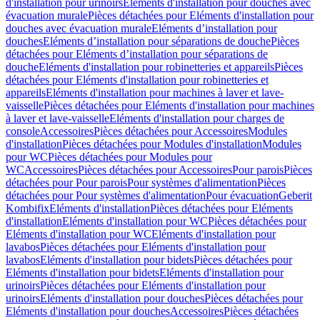
d'installation pour urinoirs
Eléments d'installation pour douches avec
évacuation murale
Pièces détachées pour Eléments d'installation pour
douches avec évacuation murale
Eléments d’installation pour
douches
Eléments d’installation pour séparations de douche
Pièces
détachées pour Eléments d’installation pour séparations de
douche
Eléments d'installation pour robinetteries et appareils
Pièces
détachées pour Eléments d'installation pour robinetteries et
appareils
Eléments d'installation pour machines à laver et lave-
vaisselle
Pièces détachées pour Eléments d'installation pour machines
à laver et lave-vaisselle
Eléments d'installation pour charges de
console
Accessoires
Pièces détachées pour Accessoires
Modules
d'installation
Pièces détachées pour Modules d'installation
Modules
pour WC
Pièces détachées pour Modules pour
WC
Accessoires
Pièces détachées pour Accessoires
Pour parois
Pièces
détachées pour Pour parois
Pour systèmes d'alimentation
Pièces
détachées pour Pour systèmes d'alimentation
Pour évacuation
Geberit
Kombifix
Eléments d'installation
Pièces détachées pour Eléments
d'installation
Eléments d'installation pour WC
Pièces détachées pour
Eléments d'installation pour WC
Eléments d'installation pour
lavabos
Pièces détachées pour Eléments d'installation pour
lavabos
Eléments d'installation pour bidets
Pièces détachées pour
Eléments d'installation pour bidets
Eléments d'installation pour
urinoirs
Pièces détachées pour Eléments d'installation pour
urinoirs
Eléments d'installation pour douches
Pièces détachées pour
Eléments d'installation pour douches
Accessoires
Pièces détachées