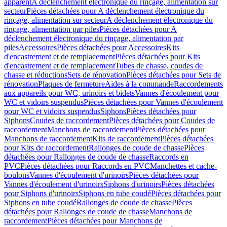
apparent
A déclenchement électronique du rinçage, alimentation sur
secteur
Pièces détachées pour A déclenchement électronique du
rinçage, alimentation sur secteur
A déclenchement électronique du
rinçage, alimentation par piles
Pièces détachées pour A
déclenchement électronique du rinçage, alimentation par
piles
Accessoires
Pièces détachées pour Accessoires
Kits
d'encastrement et de remplacement
Pièces détachées pour Kits
d'encastrement et de remplacement
Tubes de chasse, coudes de
chasse et réductions
Sets de rénovation
Pièces détachées pour Sets de
rénovation
Plaques de fermeture
Aides à la commande
Raccordements
aux appareils pour WC, urinoirs et bidets
Vannes d'écoulement pour
WC et vidoirs suspendus
Pièces détachées pour Vannes d'écoulement
pour WC et vidoirs suspendus
Siphons
Pièces détachées pour
Siphons
Coudes de raccordement
Pièces détachées pour Coudes de
raccordement
Manchons de raccordement
Pièces détachées pour
Manchons de raccordement
Kits de raccordement
Pièces détachées
pour Kits de raccordement
Rallonges de coude de chasse
Pièces
détachées pour Rallonges de coude de chasse
Raccords en
PVC
Pièces détachées pour Raccords en PVC
Manchettes et cache-
boulons
Vannes d'écoulement d'urinoirs
Pièces détachées pour
Vannes d'écoulement d'urinoirs
Siphons d'urinoirs
Pièces détachées
pour Siphons d'urinoirs
Siphons en tube coudé
Pièces détachées pour
Siphons en tube coudé
Rallonges de coude de chasse
Pièces
détachées pour Rallonges de coude de chasse
Manchons de
raccordement
Pièces détachées pour Manchons de