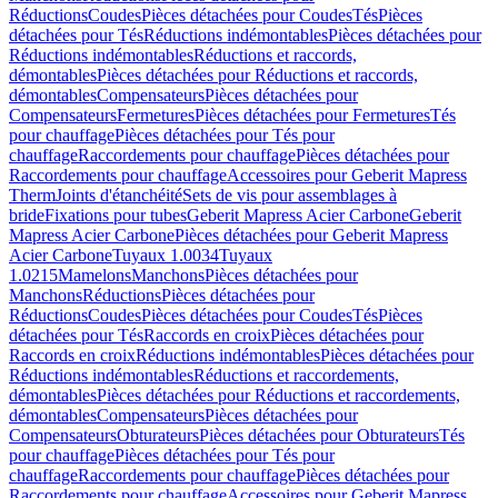
Réductions
Coudes
Pièces détachées pour Coudes
Tés
Pièces
détachées pour Tés
Réductions indémontables
Pièces détachées pour
Réductions indémontables
Réductions et raccords,
démontables
Pièces détachées pour Réductions et raccords,
démontables
Compensateurs
Pièces détachées pour
Compensateurs
Fermetures
Pièces détachées pour Fermetures
Tés
pour chauffage
Pièces détachées pour Tés pour
chauffage
Raccordements pour chauffage
Pièces détachées pour
Raccordements pour chauffage
Accessoires pour Geberit Mapress
Therm
Joints d'étanchéité
Sets de vis pour assemblages à
bride
Fixations pour tubes
Geberit Mapress Acier Carbone
Geberit
Mapress Acier Carbone
Pièces détachées pour Geberit Mapress
Acier Carbone
Tuyaux 1.0034
Tuyaux
1.0215
Mamelons
Manchons
Pièces détachées pour
Manchons
Réductions
Pièces détachées pour
Réductions
Coudes
Pièces détachées pour Coudes
Tés
Pièces
détachées pour Tés
Raccords en croix
Pièces détachées pour
Raccords en croix
Réductions indémontables
Pièces détachées pour
Réductions indémontables
Réductions et raccordements,
démontables
Pièces détachées pour Réductions et raccordements,
démontables
Compensateurs
Pièces détachées pour
Compensateurs
Obturateurs
Pièces détachées pour Obturateurs
Tés
pour chauffage
Pièces détachées pour Tés pour
chauffage
Raccordements pour chauffage
Pièces détachées pour
Raccordements pour chauffage
Accessoires pour Geberit Mapress