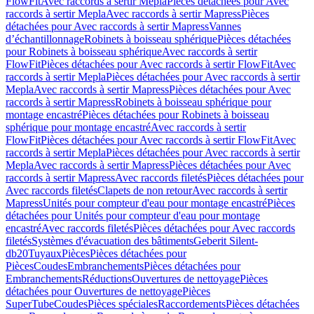
FlowFit
Avec raccords à sertir Mepla
Pièces détachées pour Avec
raccords à sertir Mepla
Avec raccords à sertir Mapress
Pièces
détachées pour Avec raccords à sertir Mapress
Vannes
d’échantillonnage
Robinets à boisseau sphérique
Pièces détachées
pour Robinets à boisseau sphérique
Avec raccords à sertir
FlowFit
Pièces détachées pour Avec raccords à sertir FlowFit
Avec
raccords à sertir Mepla
Pièces détachées pour Avec raccords à sertir
Mepla
Avec raccords à sertir Mapress
Pièces détachées pour Avec
raccords à sertir Mapress
Robinets à boisseau sphérique pour
montage encastré
Pièces détachées pour Robinets à boisseau
sphérique pour montage encastré
Avec raccords à sertir
FlowFit
Pièces détachées pour Avec raccords à sertir FlowFit
Avec
raccords à sertir Mepla
Pièces détachées pour Avec raccords à sertir
Mepla
Avec raccords à sertir Mapress
Pièces détachées pour Avec
raccords à sertir Mapress
Avec raccords filetés
Pièces détachées pour
Avec raccords filetés
Clapets de non retour
Avec raccords à sertir
Mapress
Unités pour compteur d'eau pour montage encastré
Pièces
détachées pour Unités pour compteur d'eau pour montage
encastré
Avec raccords filetés
Pièces détachées pour Avec raccords
filetés
Systèmes d'évacuation des bâtiments
Geberit Silent-
db20
Tuyaux
Pièces
Pièces détachées pour
Pièces
Coudes
Embranchements
Pièces détachées pour
Embranchements
Réductions
Ouvertures de nettoyage
Pièces
détachées pour Ouvertures de nettoyage
Pièces
SuperTube
Coudes
Pièces spéciales
Raccordements
Pièces détachées