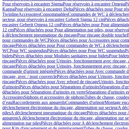
Pour réservoirs à encastrer Sigma
Pour réservoirs à encastrer Omega
Pi
Kappa
Pour réservoirs à encastrer Delta
Pièces détachées pour Pour rés
Twinline
Accessoires
Consommables
Commandes de WC à déclenchemen
secteur, pour réservoirs à encastrer Geberit Sigma 12 cm
Pièces détach
encastrer Geberit Omega 12 cm
Pièces détachées pour Pour alimentati
12 cm
Pièces détachées pour Pour alimentation par piles, pour réservo
à déclenchement pneumatique du rinçage
Pour rinçage double touche
P
pour commandes de WC
Pièces détachées pour Accessoires pour c
rinçage
Pièces détachées pour Pour commandes de WC à déclenchemen
WC
Pour WC suspendus
Pièces détachées pour Pour WC suspendus
P
bidets
Pièces détachées pour Modules sanitaires pour bidets
Pour bidets
rinçage
Pièces détachées pour Urinoirs, fonctionnement avec rinçage, 
rinçage
Pièces détachées pour Urinoirs, fonctionnement avec rinçage, 
commande d'urinoir intégrée
Pièces détachées pour Avec commande d'u
rinçage, avec / pour couvercle
Pièces détachées pour Urinoirs, fonctio
rinçage
Pièces détachées pour Avec rebord de rinçage
Urinoirs, foncti
d'urinoirs
Pièces détachées pour Séparations d'urinoirs
Séparations d'ur
détachées pour Séparations d'urinoirs en verre
Séparations d'urinoirs e
Accessoires
Siphons et accessoires de siphons
Tubes de chasse, coudes
d’eau
Raccordements aux appareils
Commandes d'urinoir
Montage enca
déclenchement électronique du rinçage, alimentation sur secteur
A décl
piles
A déclenchement pneumatique du rinçage
Pièces détachées pour
apparent
A déclenchement électronique du rinçage, alimentation sur se
alimentation par piles
Pièces détachées pour A déclenchement électroni
pour Kits d'encastrement et de remplacement
Tubes de chasse, coudes 