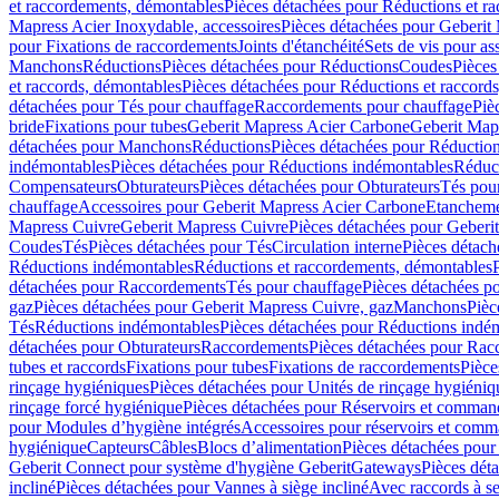
et raccordements, démontables
Pièces détachées pour Réductions et r
Mapress Acier Inoxydable, accessoires
Pièces détachées pour Geberit 
pour Fixations de raccordements
Joints d'étanchéité
Sets de vis pour a
Manchons
Réductions
Pièces détachées pour Réductions
Coudes
Pièces
et raccords, démontables
Pièces détachées pour Réductions et raccord
détachées pour Tés pour chauffage
Raccordements pour chauffage
Piè
bride
Fixations pour tubes
Geberit Mapress Acier Carbone
Geberit Map
détachées pour Manchons
Réductions
Pièces détachées pour Réductio
indémontables
Pièces détachées pour Réductions indémontables
Réduct
Compensateurs
Obturateurs
Pièces détachées pour Obturateurs
Tés pou
chauffage
Accessoires pour Geberit Mapress Acier Carbone
Etanchemen
Mapress Cuivre
Geberit Mapress Cuivre
Pièces détachées pour Geberi
Coudes
Tés
Pièces détachées pour Tés
Circulation interne
Pièces détach
Réductions indémontables
Réductions et raccordements, démontables
détachées pour Raccordements
Tés pour chauffage
Pièces détachées p
gaz
Pièces détachées pour Geberit Mapress Cuivre, gaz
Manchons
Pièc
Tés
Réductions indémontables
Pièces détachées pour Réductions indé
détachées pour Obturateurs
Raccordements
Pièces détachées pour Rac
tubes et raccords
Fixations pour tubes
Fixations de raccordements
Pièce
rinçage hygiéniques
Pièces détachées pour Unités de rinçage hygiéniq
rinçage forcé hygiénique
Pièces détachées pour Réservoirs et comman
pour Modules d’hygiène intégrés
Accessoires pour réservoirs et com
hygiénique
Capteurs
Câbles
Blocs d’alimentation
Pièces détachées pour
Geberit Connect pour système d'hygiène Geberit
Gateways
Pièces dét
incliné
Pièces détachées pour Vannes à siège incliné
Avec raccords à se