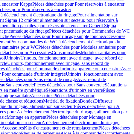
à encastrer Kappa
Pièces détachées pour Pour réservoirs à encastrer
chées pour Pour réservoirs à encastrer
 déclenchement électronique du rinçage
Pour alimentation sur
erit Sigma 12 cm
Pour alimentation sur secteur, pour réservoirs à
imentation par piles, pour réservoirs à encastrer Geberit Sigma
 pneumatique du rinçage
Pièces détachées pour Commandes de WC
ouche
Pièces détachées pour Pour rinçage simple touche
Accessoires
rement
Pour commandes de WC à déclenchement électronique du
 sanitaires pour WC
Pièces détachées pour Modules sanitaires pour
 détachées pour Accessoires
Consommables
Modules sanitaires pour
sol
Urinoirs
Urinoirs, fonctionnement avec rinçage, avec rebord de
rcle
Urinoirs, fonctionnement avec rinçage, sans rebord de
ces détachées pour Commande d'urinoir apparente ou à encastrer
Avec
r Pour commande d'urinoir intégrée
Urinoirs, fonctionnement avec
es détachées pour Sans rebord de rinçage
Avec rebord de
eau
Sans couvercle
Pièces détachées pour Sans couvercle
Séparations
rs en matière synthétique
Séparations d'urinoirs en verre
Pièces
ramique sanitaire
Accessoires
Pièces détachées pour
de chasse et réductions
Matériel de fixation
Bondes
Diffuseur
ue du rinçage, alimentation sur secteur
Pièces détachées pour A
ées pour A déclenchement électronique du rinçage, alimentation par
asic
Montage en apparent
Pièces détachées pour Montage en
imentation sur secteur
A déclenchement électronique du rinçage,
r Accessoires
Kits d'encastrement et de remplacement
Pièces détachées
 rénovation
Plaques de fermeture
Aides à la commande
Raccordements