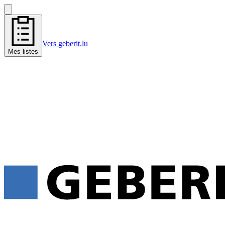
Vers geberit.lu
Mes listes