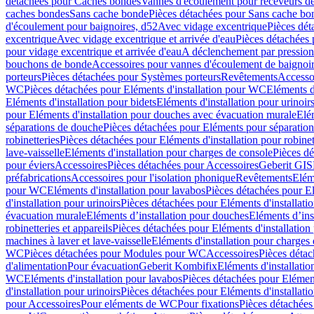
détachées pour Caches bondes
Vannes d'écoulement pour receveurs d
caches bondes
Sans cache bonde
Pièces détachées pour Sans cache bo
d'écoulement pour baignoires, d52
Avec vidage excentrique
Pièces dét
excentrique
Avec vidage excentrique et arrivée d'eau
Pièces détachées 
pour vidage excentrique et arrivée d'eau
A déclenchement par pressio
bouchons de bonde
Accessoires pour vannes d'écoulement de baignoi
porteurs
Pièces détachées pour Systèmes porteurs
Revêtements
Accesso
WC
Pièces détachées pour Eléments d'installation pour WC
Eléments d
Eléments d'installation pour bidets
Eléments d'installation pour urinoir
pour Eléments d'installation pour douches avec évacuation murale
Elé
séparations de douche
Pièces détachées pour Eléments pour séparatio
robinetteries
Pièces détachées pour Eléments d'installation pour robinet
lave-vaisselle
Eléments d'installation pour charges de console
Pièces dé
pour éviers
Accessoires
Pièces détachées pour Accessoires
Geberit GIS
préfabrications
Accessoires pour l'isolation phonique
Revêtements
Eléme
pour WC
Eléments d'installation pour lavabos
Pièces détachées pour El
d'installation pour urinoirs
Pièces détachées pour Eléments d'installatio
évacuation murale
Eléments d’installation pour douches
Eléments d’ins
robinetteries et appareils
Pièces détachées pour Eléments d'installation 
machines à laver et lave-vaisselle
Eléments d'installation pour charges
WC
Pièces détachées pour Modules pour WC
Accessoires
Pièces détac
d'alimentation
Pour évacuation
Geberit Kombifix
Eléments d'installatio
WC
Eléments d'installation pour lavabos
Pièces détachées pour Elément
d'installation pour urinoirs
Pièces détachées pour Eléments d'installatio
pour Accessoires
Pour eléments de WC
Pour fixations
Pièces détachées