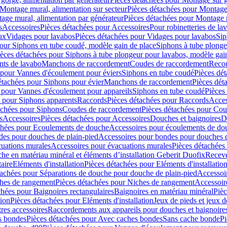
Montage mural, alimentation sur secteur
Pièces détachées pour Montage 
age mural, alimentation par générateur
Pièces détachées pour Montage m
s
Accessoires
Pièces détachées pour Accessoires
Pour robinetteries de la
ux
Vidages pour lavabos
Pièces détachées pour Vidages pour lavabos
Sip
our Siphons en tube coudé, modèle gain de place
Siphons à tube plonge
ièces détachées pour Siphons à tube plongeur pour lavabos, modèle gai
nts de lavabo
Manchons de raccordement
Coudes de raccordement
Reco
 pour Vannes d'écoulement pour éviers
Siphons en tube coudé
Pièces dé
étachées pour Siphons pour évier
Manchons de raccordement
Pièces dét
 pour Vannes d'écoulement pour appareils
Siphons en tube coudé
Pièces
s pour Siphons apparents
Raccords
Pièces détachées pour Raccords
Acces
achées pour Siphons
Coudes de raccordement
Pièces détachées pour Co
s
Accessoires
Pièces détachées pour Accessoires
Douches et baignoires
D
chées pour Ecoulements de douche
Accessoires pour écoulements de do
des pour douches de plain-pied
Accessoires pour bondes pour douches d
cuations murales
Accessoires pour évacuations murales
Pièces détachées
e en matériau minéral et éléments d’installation Geberit Duofix
Receve
aire
Eléments d'installation
Pièces détachées pour Eléments d'installatio
tachées pour Séparations de douche pour douche de plain-pied
Accessoi
hes de rangement
Pièces détachées pour Niches de rangement
Accessoir
chées pour Baignoires rectangulaires
Baignoires en matériau minéral
Pièc
tion
Pièces détachées pour Eléments d'installation
Jeux de pieds et jeux d
res accessoires
Raccordements aux appareils pour douches et baignoire
s bondes
Pièces détachées pour Avec caches bondes
Sans cache bonde
Pi