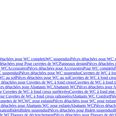
détachées pour WC complets
WC suspendus
Pièces détachées pour WC 
détachées pour Pour cuvettes de WC
Panneaux design
Pièces détachées
de WC
Accessoires
Pièces détachées pour Accessoires
Pour WC complets
 suspendus
Pièces détachées pour WC suspendus
Cuvettes de WC à fo
WC au sol
Pièces détachées pour WC au sol
Cuvettes de WC à fond creux
s détachées pour Cuvettes de WC à fond creux
Cuvettes de WC à fond p
ces détachées pour Abattants WC
Abattants WC
Pièces détachées pour 
ur Cuvettes de WC à fond creux surélevées
Cuvettes de WC à fond plat 
our Cuvettes de WC à fond creux rallongées
Abattants WC Comfort
Piè
Lunettes de WC
WC pour enfants
Pièces détachées pour WC pour enfant
 détachées pour Abattants WC pour enfants
Abattants WC
Pièces détac
ixation
Bidets
Bidets suspendus
Pièces détachées pour Bidets suspendus
B
 de WC
Plaques de déclenchement
Pièces détachées pour Plaques de dé