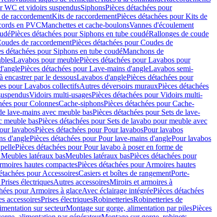
r WC et vidoirs suspendus
Siphons
Pièces détachées pour
 de raccordement
Kits de raccordement
Pièces détachées pour Kits de
ccords en PVC
Manchettes et cache-boulons
Vannes d'écoulement
oudé
Pièces détachées pour Siphons en tube coudé
Rallonges de coude
oudes de raccordement
Pièces détachées pour Coudes de
es détachées pour Siphons en tube coudé
Manchons de
bles
Lavabos pour meuble
Pièces détachées pour Lavabos pour
d'angle
Pièces détachées pour Lave-mains d'angle
Lavabos semi-
 encastrer par le dessous
Lavabos d'angle
Pièces détachées pour
es pour Lavabos collectifs
Autres déversoirs muraux
Pièces détachées
 suspendus
Vidoirs multi-usages
Pièces détachées pour Vidoirs multi-
hées pour Colonnes
Cache-siphons
Pièces détachées pour Cache-
de lave-mains avec meuble bas
Pièces détachées pour Sets de lave-
c meuble bas
Pièces détachées pour Sets de lavabo pour meuble avec
our lavabos
Pièces détachées pour Pour lavabos
Pour lavabos
ns d'angle
Pièces détachées pour Pour lave-mains d'angle
Pour lavabos
pelle
Pièces détachées pour Pour lavabo à poser en forme de
 Meubles latéraux bas
Meubles latéraux bas
Pièces détachées pour
rmoires hautes compactes
Pièces détachées pour Armoires hautes
étachées pour Accessoires
Casiers et boîtes de rangement
Porte-
Prises électriques
Autres accessoires
Miroirs et armoires à
hées pour Armoires à glace
Avec éclairage intégrée
Pièces détachées
es accessoires
Prises électriques
Robinetteries
Robinetteries de
imentation sur secteur
Montage sur gorge, alimentation par piles
Pièces
orge, alimentation par générateur
Montage sur gorge, robinets