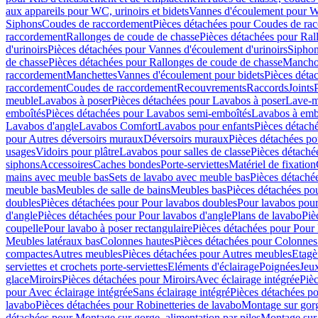
aux appareils pour WC, urinoirs et bidets
Vannes d'écoulement pour W
Siphons
Coudes de raccordement
Pièces détachées pour Coudes de ra
raccordement
Rallonges de coude de chasse
Pièces détachées pour Ral
d'urinoirs
Pièces détachées pour Vannes d'écoulement d'urinoirs
Siphon
de chasse
Pièces détachées pour Rallonges de coude de chasse
Mancho
raccordement
Manchettes
Vannes d'écoulement pour bidets
Pièces déta
raccordement
Coudes de raccordement
Recouvrements
Raccords
Joints
meuble
Lavabos à poser
Pièces détachées pour Lavabos à poser
Lave-m
emboîtés
Pièces détachées pour Lavabos semi-emboîtés
Lavabos à emb
Lavabos d'angle
Lavabos Comfort
Lavabos pour enfants
Pièces détach
pour Autres déversoirs muraux
Déversoirs muraux
Pièces détachées p
usages
Vidoirs pour plâtre
Lavabos pour salles de classe
Pièces détaché
siphons
Accessoires
Caches bondes
Porte-serviettes
Matériel de fixation
mains avec meuble bas
Sets de lavabo avec meuble bas
Pièces détaché
meuble bas
Meubles de salle de bains
Meubles bas
Pièces détachées po
doubles
Pièces détachées pour Pour lavabos doubles
Pour lavabos pou
d'angle
Pièces détachées pour Pour lavabos d'angle
Plans de lavabo
Piè
coupelle
Pour lavabo à poser rectangulaire
Pièces détachées pour Pour 
Meubles latéraux bas
Colonnes hautes
Pièces détachées pour Colonnes
compactes
Autres meubles
Pièces détachées pour Autres meubles
Etagè
serviettes et crochets porte-serviettes
Eléments d'éclairage
Poignées
Jeu
glace
Miroirs
Pièces détachées pour Miroirs
Avec éclairage intégrée
Pièc
pour Avec éclairage intégrée
Sans éclairage intégré
Pièces détachées po
lavabo
Pièces détachées pour Robinetteries de lavabo
Montage sur gorg
détachées pour Montage sur gorge, alimentation par piles
Montage sur 