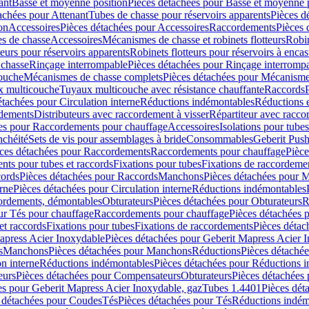
ant
Basse et moyenne position
Pièces détachées pour Basse et moyenne 
achées pour Attenant
Tubes de chasse pour réservoirs apparents
Pièces d
on
Accessoires
Pièces détachées pour Accessoires
Raccordements
Pièces 
s de chasse
Accessoires
Mécanismes de chasse et robinets flotteurs
Robin
eurs pour réservoirs apparents
Robinets flotteurs pour réservoirs à encas
 chasse
Rinçage interrompable
Pièces détachées pour Rinçage interromp
touche
Mécanismes de chasse complets
Pièces détachées pour Mécanisme
 multicouche
Tuyaux multicouche avec résistance chauffante
Raccords
étachées pour Circulation interne
Réductions indémontables
Réductions e
rdements
Distributeurs avec raccordement à visser
Répartiteur avec raccor
es pour Raccordements pour chauffage
Accessoires
Isolations pour tubes
nchéité
Sets de vis pour assemblages à bride
Consommables
Geberit Push
ces détachées pour Raccordements
Raccordements pour chauffage
Pièce
ts pour tubes et raccords
Fixations pour tubes
Fixations de raccordeme
ords
Pièces détachées pour Raccords
Manchons
Pièces détachées pour 
erne
Pièces détachées pour Circulation interne
Réductions indémontables
cordements, démontables
Obturateurs
Pièces détachées pour Obturateurs
R
ur Tés pour chauffage
Raccordements pour chauffage
Pièces détachées 
et raccords
Fixations pour tubes
Fixations de raccordements
Pièces détac
apress Acier Inoxydable
Pièces détachées pour Geberit Mapress Acier 
s
Manchons
Pièces détachées pour Manchons
Réductions
Pièces détaché
on interne
Réductions indémontables
Pièces détachées pour Réductions 
eurs
Pièces détachées pour Compensateurs
Obturateurs
Pièces détachées 
es pour Geberit Mapress Acier Inoxydable, gaz
Tubes 1.4401
Pièces dét
 détachées pour Coudes
Tés
Pièces détachées pour Tés
Réductions indém