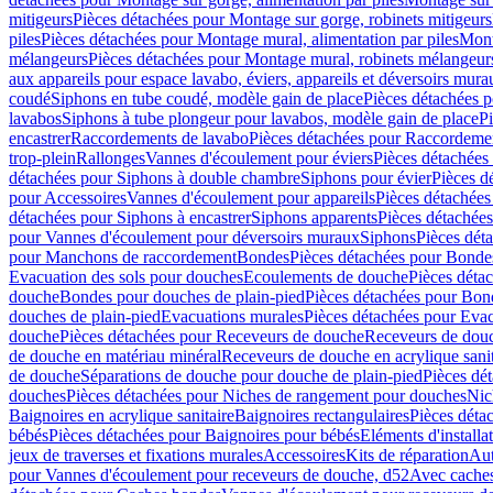
mitigeurs
Pièces détachées pour Montage sur gorge, robinets mitigeurs
piles
Pièces détachées pour Montage mural, alimentation par piles
Mont
mélangeurs
Pièces détachées pour Montage mural, robinets mélangeur
aux appareils pour espace lavabo, éviers, appareils et déversoirs mura
coudé
Siphons en tube coudé, modèle gain de place
Pièces détachées p
lavabos
Siphons à tube plongeur pour lavabos, modèle gain de place
P
encastrer
Raccordements de lavabo
Pièces détachées pour Raccordeme
trop-plein
Rallonges
Vannes d'écoulement pour éviers
Pièces détachées
détachées pour Siphons à double chambre
Siphons pour évier
Pièces d
pour Accessoires
Vannes d'écoulement pour appareils
Pièces détachées
détachées pour Siphons à encastrer
Siphons apparents
Pièces détachée
pour Vannes d'écoulement pour déversoirs muraux
Siphons
Pièces dét
pour Manchons de raccordement
Bondes
Pièces détachées pour Bonde
Evacuation des sols pour douches
Ecoulements de douche
Pièces déta
douche
Bondes pour douches de plain-pied
Pièces détachées pour Bon
douches de plain-pied
Evacuations murales
Pièces détachées pour Eva
douche
Pièces détachées pour Receveurs de douche
Receveurs de douch
de douche en matériau minéral
Receveurs de douche en acrylique sanit
de douche
Séparations de douche pour douche de plain-pied
Pièces dé
douches
Pièces détachées pour Niches de rangement pour douches
Nic
Baignoires en acrylique sanitaire
Baignoires rectangulaires
Pièces déta
bébés
Pièces détachées pour Baignoires pour bébés
Eléments d'installa
jeux de traverses et fixations murales
Accessoires
Kits de réparation
Aut
pour Vannes d'écoulement pour receveurs de douche, d52
Avec cache