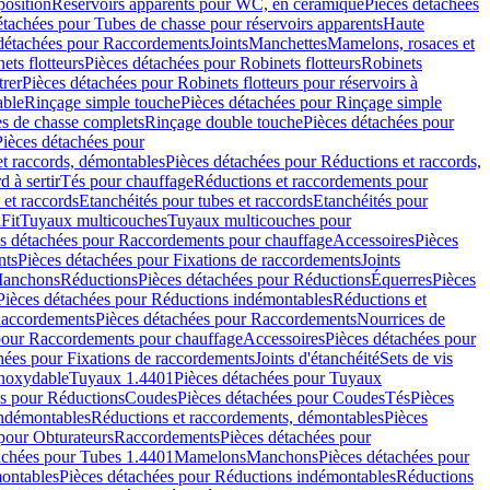
position
Réservoirs apparents pour WC, en céramique
Pièces détachées
étachées pour Tubes de chasse pour réservoirs apparents
Haute
détachées pour Raccordements
Joints
Manchettes
Mamelons, rosaces et
ets flotteurs
Pièces détachées pour Robinets flotteurs
Robinets
trer
Pièces détachées pour Robinets flotteurs pour réservoirs à
able
Rinçage simple touche
Pièces détachées pour Rinçage simple
s de chasse complets
Rinçage double touche
Pièces détachées pour
Pièces détachées pour
t raccords, démontables
Pièces détachées pour Réductions et raccords,
d à sertir
Tés pour chauffage
Réductions et raccordements pour
 et raccords
Etanchéités pour tubes et raccords
Etanchéités pour
Fit
Tuyaux multicouches
Tuyaux multicouches pour
s détachées pour Raccordements pour chauffage
Accessoires
Pièces
nts
Pièces détachées pour Fixations de raccordements
Joints
Manchons
Réductions
Pièces détachées pour Réductions
Équerres
Pièces
Pièces détachées pour Réductions indémontables
Réductions et
accordements
Pièces détachées pour Raccordements
Nourrices de
pour Raccordements pour chauffage
Accessoires
Pièces détachées pour
hées pour Fixations de raccordements
Joints d'étanchéité
Sets de vis
Inoxydable
Tuyaux 1.4401
Pièces détachées pour Tuyaux
es pour Réductions
Coudes
Pièces détachées pour Coudes
Tés
Pièces
indémontables
Réductions et raccordements, démontables
Pièces
pour Obturateurs
Raccordements
Pièces détachées pour
achées pour Tubes 1.4401
Mamelons
Manchons
Pièces détachées pour
ontables
Pièces détachées pour Réductions indémontables
Réductions