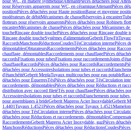
pour WC, en matière synthétique
Attenant
Pièces détachées pour Atten
pour Réservoirs apparents pour WC, en céramique
Attenant
Pièces dét
position
Pièces détachées pour Haute position
Basse et moyenne positi
modérateurs de débit
Mécanismes de chasse
Réservoirs à encastrer
Tube
flotteurs pour réservoirs apparents
Pièces détachées pour Robinets flott
encastrer
Mécanismes de chasse
Pièces détachées pour Mécanismes de
touche
Rinçage double touche
Pièces détachées pour Rinçage double 
Rinçage double touche
Systèmes d'alimentation
Geberit FlowFit
Tuyaux
Raccords
Manchons
Réductions
Coudes
Tés
Circulation interne
Pièces d
démontables
Obturateurs
Raccordements
Pièces détachées pour Racco
chauffage, démontables
Raccordements pour chauffage
Pièces détaché
raccords
Fixations pour tubes
Fixations pour raccordements
Joints d'éta
chauffage
Raccords
Pièces détachées pour Raccords
Raccordements
Piè
détachées pour Accessoires
Isolations pour tubes et raccords
Etanchemen
d'étanchéité
Geberit Mepla
Tuyaux multicouches pour eau potable
Racc
détachées pour Équerres
Tés
Pièces détachées pour Tés
Circulation int
raccordements, démontables
Pièces détachées pour Réductions et rac
distribution avec raccord fileté
Tés pour chauffage
Pièces détachées po
Accessoires
Isolations pour tubes et raccords
Etanchements pour tubes 
pour assemblages à bride
Geberit Mapress Acier Inoxydable
Geberit M
1.4401
Tuyaux 1.4521
Pièces détachées pour Tuyaux 1.4521
Mamelon
détachées pour Tés
Circulation interne
Pièces détachées pour Circulati
détachées pour Réductions et raccordements, démontables
Compensat
Raccordements
Geberit Mapress Acier Inoxydable, gaz
Pièces détaché
Manchons
Réductions
Pièces détachées pour Réductions
Coudes
Pièces