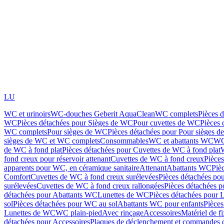
LU
WC et urinoirs
WC-douches Geberit AquaClean
WC complets
Pièces 
WC
Pièces détachées pour Sièges de WC
Pour cuvettes de WC
Pièces 
WC complets
Pour sièges de WC
Pièces détachées pour Pour sièges 
sièges de WC et WC complets
Consommables
WC et abattants WC
WC
de WC à fond plat
Pièces détachées pour Cuvettes de WC à fond plat
fond creux pour réservoir attenant
Cuvettes de WC à fond creux
Pièce
apparents pour WC, en céramique sanitaire
Attenant
Abattants WC
Piè
Comfort
Cuvettes de WC à fond creux surélevées
Pièces détachées po
surélevées
Cuvettes de WC à fond creux rallongées
Pièces détachées p
détachées pour Abattants WC
Lunettes de WC
Pièces détachées pour 
sol
Pièces détachées pour WC au sol
Abattants WC pour enfants
Pièces
Lunettes de WC
WC plain-pied
Avec rinçage
Accessoires
Matériel de f
détachées pour Accessoires
Plaques de déclenchement et commandes