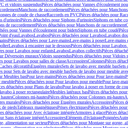
C et vidoirs suspendus
Pièces détachées pour Vannes d'écoulement pou
ccordement
Manchons de raccordement
Pièces détachées pour Manchons
longes de coude de chasse
Raccords en PVC
Pièces détachées pour Ra
s d'urinoirs
Pièces détachées pour Siphons d'urinoirs
Siphons en tube c
ns de raccordement
Pièces détachées pour Manchons de raccordement
C
chées pour Vannes d'écoulement pour bidets
Siphons en tube coudé
Pièc
Point d'eau
Lavabos
Lavabos
Pièces détachées pour Lavabos
Lavabos dou
ains
Pièces détachées pour Lave-mains
Lave-mains à poser
Lave-mains 
oîter
Lavabos à encastrer par le dessous
Pièces détachées pour Lavabos à
ées pour Lavabos pour enfants
Lavabos
Lavabos collectifs
Pièces détaché
our Déversoirs muraux
Vidoirs suspendus
Pièces détachées pour Vidoirs
es pour Lavabos pour salles de classe
Accessoires
Colonnes
Pièces détac
Caches décoratifs
Etagères murales
Sets de lavabo avec meuble bas
Sets 
es pour Sets de lavabo avec meuble bas
Sets de lavabo pour meuble ave
ur Meubles bas
Pour lave-mains
Pièces détachées pour Pour lave-mains
P
r meuble
Pièces détachées pour Pour lavabos pour meuble
Pour lave-mai
ces détachées pour Plans de lavabo
Pour lavabo à poser en forme de cou
lavabo à poser rectangulaire
Meubles latéraux bas
Pièces détachées pour
 hautes
Colonnes mi-hautes
Pièces détachées pour Colonnes mi-hautes
A
res murales
Pièces détachées pour Etagères murales
Accessoires
Pièces d
x de pieds
Tableaux magnétiques
Prises électriques
Pièces détachées pour 
es détachées pour Avec éclairage intégrée
Armoires à glace
Pièces détac
ur Sans éclairage intégré
Accessoires
Eléments d'éclairage
Poignées
Autr
e, alimentation sur secteur
Pièces détachées pour Montage sur gorge, al
gorge, alimentation par générateur
Pièces détachées pour Montage sur g