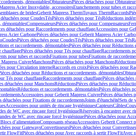
accordements, démontables
Obturateurs
Pièces détachées pour Obturateur
Mapress Acier Inoxydable, accessoires
Etanchements pour tubes et racc
ssemblages de brides
Geberit Mapress Therm
Tuyaux Therm
Raccords
Piè
 détachées pour Coudes
Tés
Pièces détachées pour Tés
Réductions indém
s, démontables
Compensateurs
Pièces détachées pour Compensateurs
Fer
ces détachées pour Raccordements pour chauffage
Accessoires pour Ge
ress Acier Carbone
Pièces détachées pour Geberit Mapress Acier Carb
ns
Coudes
Pièces détachées pour Coudes
Tés
Pièces détachées pour Tés
Ra
ions et raccordements, démontables
Pièces détachées pour Réductions 
r chauffage
Pièces détachées pour Tés pour chauffage
Raccordements po
ts pour tubes et raccords
Fixations pour tubes
Fixations de raccordeme
t Mapress Cuivre
Manchons
Pièces détachées pour Manchons
Réduction
ées pour Circulation interne
Raccords en croix
Pièces détachées pour Ra
Pièces détachées pour Réductions et raccordements, démontables
Obtura
our Tés pour chauffage
Raccordements pour chauffage
Pièces détachées
es détachées pour Manchons
Réductions
Pièces détachées pour Réducti
montables
Réductions et raccordements, démontables
Pièces détachées p
cordements
Accessoires pour Geberit Mapress Cuivre
Pièces détachées 
s détachées pour Fixations de raccordements
Joints d'étanchéité
Sets de 
ues
Accessoires pour unités de rinçage hygiéniques
Capteurs
Câbles
Couve
des de WC avec rinçage forcé hygiénique
Réservoirs à encastrer avec r
mandes de WC avec rinçage forcé hygiénique
Pièces détachées pour Acc
 Blocs d’alimentation
Composants réseau
Accessoires Geberit Connect p
achées pour Gateways
Convertisseurs
Pièces détachées pour Convertisse
rtir FlowFit
Pièces détachées pour Avec raccords à sertir FlowFit
Avec r