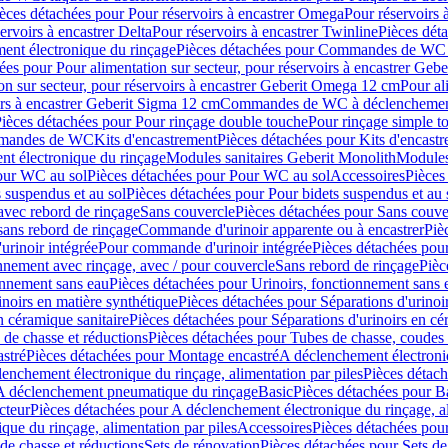
èces détachées pour Pour réservoirs à encastrer Omega
Pour réservoirs 
ervoirs à encastrer Delta
Pour réservoirs à encastrer Twinline
Pièces déta
t électronique du rinçage
Pièces détachées pour Commandes de WC à
ées pour Pour alimentation sur secteur, pour réservoirs à encastrer Geb
on sur secteur, pour réservoirs à encastrer Geberit Omega 12 cm
Pour al
irs à encastrer Geberit Sigma 12 cm
Commandes de WC à déclenchement
ièces détachées pour Pour rinçage double touche
Pour rinçage simple t
ommandes de WC
Kits d'encastrement
Pièces détachées pour Kits d'encast
t électronique du rinçage
Modules sanitaires Geberit Monolith
Modules
our WC au sol
Pièces détachées pour Pour WC au sol
Accessoires
Pièces
 suspendus et au sol
Pièces détachées pour Pour bidets suspendus et au 
avec rebord de rinçage
Sans couvercle
Pièces détachées pour Sans couve
sans rebord de rinçage
Commande d'urinoir apparente ou à encastrer
Piè
rinoir intégrée
Pour commande d'urinoir intégrée
Pièces détachées pou
nnement avec rinçage, avec / pour couvercle
Sans rebord de rinçage
Pièc
onnement sans eau
Pièces détachées pour Urinoirs, fonctionnement sans 
inoirs en matière synthétique
Pièces détachées pour Séparations d'urinoi
n céramique sanitaire
Pièces détachées pour Séparations d'urinoirs en cé
 de chasse et réductions
Pièces détachées pour Tubes de chasse, coudes 
stré
Pièces détachées pour Montage encastré
A déclenchement électroniq
enchement électronique du rinçage, alimentation par piles
Pièces détach
 A déclenchement pneumatique du rinçage
Basic
Pièces détachées pour B
cteur
Pièces détachées pour A déclenchement électronique du rinçage, al
que du rinçage, alimentation par piles
Accessoires
Pièces détachées pou
de chasse et réductions
Sets de rénovation
Pièces détachées pour Sets de