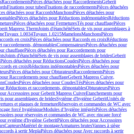
s
Raccordements
Pièces détachées pour Raccordements
Geberit
ords
Fixations pour tubes
Fixations de raccordements
Pièces détachées
ces détachées pour Raccords
Manchons
Pièces détachées pour
ontables
Pièces détachées pour Réductions indémontables
Réductions
metures
Pièces détachées pour Fermetures
Tés pour chauffage
Pièces
berit Mapress Therm
Joints d'étanchéité
Sets de vis pour assemblages à
one
Tuyaux 1.0034
Tuyaux 1.0215
Mamelons
Manchons
Pièces
ccords en croix
Pièces détachées pour Raccords en croix
Réductions
et raccordements, démontables
Compensateurs
Pièces détachées pour
ur chauffage
Pièces détachées pour Raccordements pour
nts
Joints d'étanchéité
Sets de vis pour assemblages de brides
Geberit
s
Pièces détachées pour Réductions
Coudes
Pièces détachées pour
ccords en croix
Réductions indémontables
Pièces détachées pour
teurs
Pièces détachées pour Obturateurs
Raccordements
Pièces
 pour Raccordements pour chauffage
Geberit Mapress Cuivre,
ons
Coudes
Pièces détachées pour Coudes
Tés
Pièces détachées pour
our Réductions et raccordements, démontables
Obturateurs
Pièces
pour Accessoires pour Geberit Mapress Cuivre
Etanchements pour
vis pour assemblages de brides
Système d'hygiène Geberit
Unités de
rtures et plaques de fermeture
Réservoirs et commandes de WC avec
inçage forcé hygiénique
Modules d’hygiène intégrés
Pièces détachées
essoires pour réservoirs et commandes de WC avec rinçage forcé
our système d'hygiène Geberit
Pièces détachées pour Accessoires
urs
Capteurs
Matériel de montage
Armatures brutes
Vannes à siège
accords à sertir Mepla
Pièces détachées pour Avec raccords à sertir