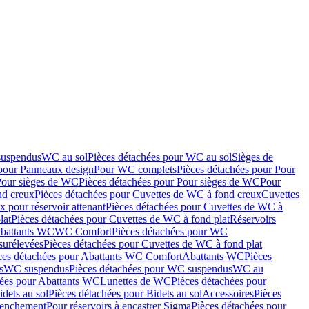
suspendus
WC au sol
Pièces détachées pour WC au sol
Sièges de
 pour Panneaux design
Pour WC complets
Pièces détachées pour Pour
Pour sièges de WC
Pièces détachées pour Pour sièges de WC
Pour
nd creux
Pièces détachées pour Cuvettes de WC à fond creux
Cuvettes
 pour réservoir attenant
Pièces détachées pour Cuvettes de WC à
lat
Pièces détachées pour Cuvettes de WC à fond plat
Réservoirs
Abattants WC
WC Comfort
Pièces détachées pour WC
surélevées
Pièces détachées pour Cuvettes de WC à fond plat
ces détachées pour Abattants WC Comfort
Abattants WC
Pièces
s
WC suspendus
Pièces détachées pour WC suspendus
WC au
hées pour Abattants WC
Lunettes de WC
Pièces détachées pour
idets au sol
Pièces détachées pour Bidets au sol
Accessoires
Pièces
clenchement
Pour réservoirs à encastrer Sigma
Pièces détachées pour