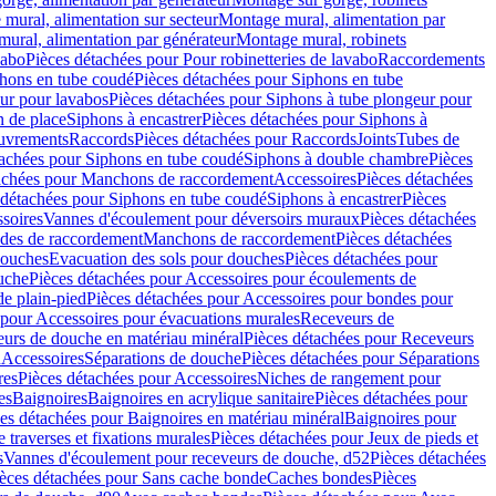
mural, alimentation sur secteur
Montage mural, alimentation par
ural, alimentation par générateur
Montage mural, robinets
vabo
Pièces détachées pour Pour robinetteries de lavabo
Raccordements
hons en tube coudé
Pièces détachées pour Siphons en tube
ur pour lavabos
Pièces détachées pour Siphons à tube plongeur pour
n de place
Siphons à encastrer
Pièces détachées pour Siphons à
uvrements
Raccords
Pièces détachées pour Raccords
Joints
Tubes de
tachées pour Siphons en tube coudé
Siphons à double chambre
Pièces
achées pour Manchons de raccordement
Accessoires
Pièces détachées
 détachées pour Siphons en tube coudé
Siphons à encastrer
Pièces
soires
Vannes d'écoulement pour déversoirs muraux
Pièces détachées
udes de raccordement
Manchons de raccordement
Pièces détachées
ouches
Evacuation des sols pour douches
Pièces détachées pour
uche
Pièces détachées pour Accessoires pour écoulements de
e plain-pied
Pièces détachées pour Accessoires pour bondes pour
 pour Accessoires pour évacuations murales
Receveurs de
urs de douche en matériau minéral
Pièces détachées pour Receveurs
n
Accessoires
Séparations de douche
Pièces détachées pour Séparations
res
Pièces détachées pour Accessoires
Niches de rangement pour
es
Baignoires
Baignoires en acrylique sanitaire
Pièces détachées pour
es détachées pour Baignoires en matériau minéral
Baignoires pour
e traverses et fixations murales
Pièces détachées pour Jeux de pieds et
s
Vannes d'écoulement pour receveurs de douche, d52
Pièces détachées
èces détachées pour Sans cache bonde
Caches bondes
Pièces