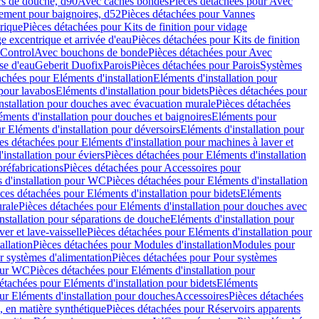
rs de douche, d90
Avec caches bondes
Pièces détachées pour Avec
ement pour baignoires, d52
Pièces détachées pour Vannes
trique
Pièces détachées pour Kits de finition pour vidage
ge excentrique et arrivée d'eau
Pièces détachées pour Kits de finition
hControl
Avec bouchons de bonde
Pièces détachées pour Avec
se d'eau
Geberit Duofix
Parois
Pièces détachées pour Parois
Systèmes
achées pour Eléments d'installation
Eléments d'installation pour
 pour lavabos
Eléments d'installation pour bidets
Pièces détachées pour
nstallation pour douches avec évacuation murale
Pièces détachées
ments d'installation pour douches et baignoires
Eléments pour
r Eléments d'installation pour déversoirs
Eléments d'installation pour
es détachées pour Eléments d'installation pour machines à laver et
installation pour éviers
Pièces détachées pour Eléments d'installation
réfabrications
Pièces détachées pour Accessoires pour
 d'installation pour WC
Pièces détachées pour Eléments d'installation
ces détachées pour Eléments d'installation pour bidets
Eléments
urale
Pièces détachées pour Eléments d'installation pour douches avec
nstallation pour séparations de douche
Eléments d'installation pour
er et lave-vaisselle
Pièces détachées pour Eléments d'installation pour
allation
Pièces détachées pour Modules d'installation
Modules pour
r systèmes d'alimentation
Pièces détachées pour Pour systèmes
pour WC
Pièces détachées pour Eléments d'installation pour
étachées pour Eléments d'installation pour bidets
Eléments
ur Eléments d'installation pour douches
Accessoires
Pièces détachées
 en matière synthétique
Pièces détachées pour Réservoirs apparents