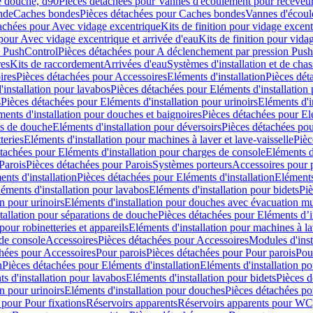
e douche, d90
Pièces détachées pour Vannes d'écoulement pour receveu
nde
Caches bondes
Pièces détachées pour Caches bondes
Vannes d'écoul
achées pour Avec vidage excentrique
Kits de finition pour vidage excen
pour Avec vidage excentrique et arrivée d'eau
Kits de finition pour vida
n PushControl
Pièces détachées pour A déclenchement par pression Pus
res
Kits de raccordement
Arrivées d'eau
Systèmes d'installation et de chas
ires
Pièces détachées pour Accessoires
Eléments d'installation
Pièces dét
'installation pour lavabos
Pièces détachées pour Eléments d'installation
s
Pièces détachées pour Eléments d'installation pour urinoirs
Eléments d'i
ments d'installation pour douches et baignoires
Pièces détachées pour Elé
ns de douche
Eléments d'installation pour déversoirs
Pièces détachées pou
teries
Eléments d'installation pour machines à laver et lave-vaisselle
Pièc
tachées pour Eléments d'installation pour charges de console
Eléments d'
Parois
Pièces détachées pour Parois
Systèmes porteurs
Accessoires pour p
nts d'installation
Pièces détachées pour Eléments d'installation
Eléments
éments d'installation pour lavabos
Eléments d'installation pour bidets
Piè
n pour urinoirs
Eléments d'installation pour douches avec évacuation m
tallation pour séparations de douche
Pièces détachées pour Eléments d’i
pour robinetteries et appareils
Eléments d'installation pour machines à lav
 de console
Accessoires
Pièces détachées pour Accessoires
Modules d'inst
hées pour Accessoires
Pour parois
Pièces détachées pour Pour parois
Pou
n
Pièces détachées pour Eléments d'installation
Eléments d'installation 
s d'installation pour lavabos
Eléments d'installation pour bidets
Pièces d
n pour urinoirs
Eléments d'installation pour douches
Pièces détachées po
 pour Pour fixations
Réservoirs apparents
Réservoirs apparents pour WC,