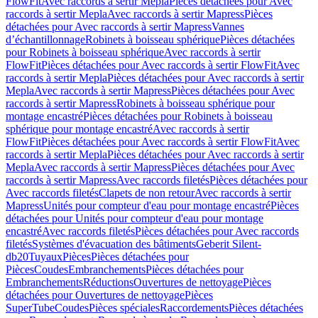
FlowFit
Avec raccords à sertir Mepla
Pièces détachées pour Avec
raccords à sertir Mepla
Avec raccords à sertir Mapress
Pièces
détachées pour Avec raccords à sertir Mapress
Vannes
d’échantillonnage
Robinets à boisseau sphérique
Pièces détachées
pour Robinets à boisseau sphérique
Avec raccords à sertir
FlowFit
Pièces détachées pour Avec raccords à sertir FlowFit
Avec
raccords à sertir Mepla
Pièces détachées pour Avec raccords à sertir
Mepla
Avec raccords à sertir Mapress
Pièces détachées pour Avec
raccords à sertir Mapress
Robinets à boisseau sphérique pour
montage encastré
Pièces détachées pour Robinets à boisseau
sphérique pour montage encastré
Avec raccords à sertir
FlowFit
Pièces détachées pour Avec raccords à sertir FlowFit
Avec
raccords à sertir Mepla
Pièces détachées pour Avec raccords à sertir
Mepla
Avec raccords à sertir Mapress
Pièces détachées pour Avec
raccords à sertir Mapress
Avec raccords filetés
Pièces détachées pour
Avec raccords filetés
Clapets de non retour
Avec raccords à sertir
Mapress
Unités pour compteur d'eau pour montage encastré
Pièces
détachées pour Unités pour compteur d'eau pour montage
encastré
Avec raccords filetés
Pièces détachées pour Avec raccords
filetés
Systèmes d'évacuation des bâtiments
Geberit Silent-
db20
Tuyaux
Pièces
Pièces détachées pour
Pièces
Coudes
Embranchements
Pièces détachées pour
Embranchements
Réductions
Ouvertures de nettoyage
Pièces
détachées pour Ouvertures de nettoyage
Pièces
SuperTube
Coudes
Pièces spéciales
Raccordements
Pièces détachées