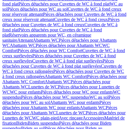
fond plat
Pièces détachées pour Cuvettes de WC à fond plat
WC au
sol
Pièces détachées pour WC au sol
Cuvettes de WC à fond creux
pour réservoir attenant
Pièces détachées pour Cuvettes de WC à fond
creux pour réservoir attenant
Cuvettes de WC à fond creux
Pièces
détachées pour Cuvettes de WC à fond creux
Cuvettes de WC à
fond plat
Pièces détachées pour Cuvettes de WC à fond
plat
Réservoirs apparents pour WC, en céramique
sanitaire
Attenant
Abattants WC
Pièces détachées pour Abattants
WC
Abattants WC
Pièces détachées pour Abattants WC
WC
Comfort
Pièces détachées pour WC Comfort
Cuvettes de WC à fond
creux surélevées
Pièces détachées pour Cuvettes de WC à fond
creux surélevées
Cuvettes de WC à fond plat surélevées
Pièces
détachées pour Cuvettes de WC à fond plat surélevées
Cuvettes de
WC à fond creux rallongées
Pièces détachées pour Cuvettes de WC
à fond creux rallongées
Abattants WC Comfort
Pièces détachées pour
Abattants WC Comfort
Abattants WC
Pièces détachées pour
Abattants WC
Lunettes de WC
Pièces détachées pour Lunettes de
WC
WC pour enfants
Pièces détachées pour WC pour enfants
WC
suspendus
Pièces détachées pour WC suspendus
WC au sol
Pièces
détachées pour WC au sol
Abattants WC pour enfants
Pièces
détachées pour Abattants WC pour enfants
Abattants WC
Pièces
détachées pour Abattants WC
Lunettes de WC
Pièces détachées pour
Lunettes de WC
WC plain-pied
Avec rinçage
Accessoires
Matériel de
fixation
Bidets
Bidets suspendus
Pièces détachées pour Bidets
suspendus
Bidets au sol
Pièces détachées pour Bidets au