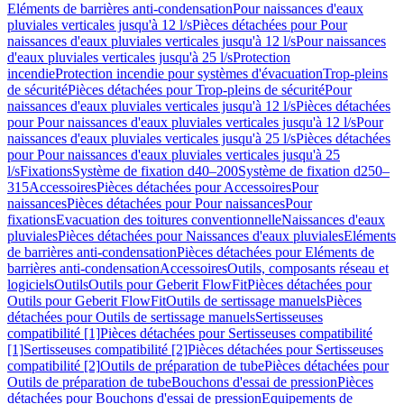
Eléments de barrières anti-condensation
Pour naissances d'eaux
pluviales verticales jusqu'à 12 l/s
Pièces détachées pour Pour
naissances d'eaux pluviales verticales jusqu'à 12 l/s
Pour naissances
d'eaux pluviales verticales jusqu'à 25 l/s
Protection
incendie
Protection incendie pour systèmes d'évacuation
Trop-pleins
de sécurité
Pièces détachées pour Trop-pleins de sécurité
Pour
naissances d'eaux pluviales verticales jusqu'à 12 l/s
Pièces détachées
pour Pour naissances d'eaux pluviales verticales jusqu'à 12 l/s
Pour
naissances d'eaux pluviales verticales jusqu'à 25 l/s
Pièces détachées
pour Pour naissances d'eaux pluviales verticales jusqu'à 25
l/s
Fixations
Système de fixation d40–200
Système de fixation d250–
315
Accessoires
Pièces détachées pour Accessoires
Pour
naissances
Pièces détachées pour Pour naissances
Pour
fixations
Evacuation des toitures conventionnelle
Naissances d'eaux
pluviales
Pièces détachées pour Naissances d'eaux pluviales
Eléments
de barrières anti-condensation
Pièces détachées pour Eléments de
barrières anti-condensation
Accessoires
Outils, composants réseau et
logiciels
Outils
Outils pour Geberit FlowFit
Pièces détachées pour
Outils pour Geberit FlowFit
Outils de sertissage manuels
Pièces
détachées pour Outils de sertissage manuels
Sertisseuses
compatibilité [1]
Pièces détachées pour Sertisseuses compatibilité
[1]
Sertisseuses compatibilité [2]
Pièces détachées pour Sertisseuses
compatibilité [2]
Outils de préparation de tube
Pièces détachées pour
Outils de préparation de tube
Bouchons d'essai de pression
Pièces
détachées pour Bouchons d'essai de pression
Equipements de