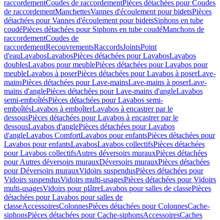
raccordement
Coudes de raccordement
Pièces détachées pour Coudes
de raccordement
Manchettes
Vannes d'écoulement pour bidets
Pièces
détachées pour Vannes d'écoulement pour bidets
Siphons en tube
coudé
Pièces détachées pour Siphons en tube coudé
Manchons de
raccordement
Coudes de
raccordement
Recouvrements
Raccords
Joints
Point
d'eau
Lavabos
Lavabos
Pièces détachées pour Lavabos
Lavabos
doubles
Lavabos pour meuble
Pièces détachées pour Lavabos pour
meuble
Lavabos à poser
Pièces détachées pour Lavabos à poser
Lave-
mains
Pièces détachées pour Lave-mains
Lave-mains à poser
Lave-
mains d'angle
Pièces détachées pour Lave-mains d'angle
Lavabos
semi-emboîtés
Pièces détachées pour Lavabos semi-
emboîtés
Lavabos à emboîter
Lavabos à encastrer par le
dessous
Pièces détachées pour Lavabos à encastrer par le
dessous
Lavabos d'angle
Pièces détachées pour Lavabos
d'angle
Lavabos Comfort
Lavabos pour enfants
Pièces détachées pour
Lavabos pour enfants
Lavabos
Lavabos collectifs
Pièces détachées
pour Lavabos collectifs
Autres déversoirs muraux
Pièces détachées
pour Autres déversoirs muraux
Déversoirs muraux
Pièces détachées
pour Déversoirs muraux
Vidoirs suspendus
Pièces détachées pour
Vidoirs suspendus
Vidoirs multi-usages
Pièces détachées pour Vidoirs
multi-usages
Vidoirs pour plâtre
Lavabos pour salles de classe
Pièces
détachées pour Lavabos pour salles de
classe
Accessoires
Colonnes
Pièces détachées pour Colonnes
Cache-
siphons
Pièces détachées pour Cache-siphons
Accessoires
Caches