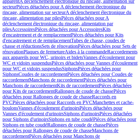
apparent
A déclenchement électronique du rinçage, alimentation sur
secteur
Pièces détachées pour A déclenchement électronique du
rinçage, alimentation sur secteur
A déclenchement électronique du
rinçage, alimentation par piles
Pièces détachées pour A
déclenchement électronique du rinçage, alimentation par
piles
Accessoires
Pièces détachées pour Accessoires
Kits
d'encastrement et de remplacement
Pièces détachées pour Kits
d'encastrement et de remplacement
Tubes de chasse, coudes de
chasse et réductions
Sets de rénovation
Pièces détachées pour Sets de
rénovation
Plaques de fermeture
Aides à la commande
Raccordements
aux appareils pour WC, urinoirs et bidets
Vannes d'écoulement pour
WC et vidoirs suspendus
Pièces détachées pour Vannes d'écoulement
pour WC et vidoirs suspendus
Siphons
Pièces détachées pour
Siphons
Coudes de raccordement
Pièces détachées pour Coudes de
raccordement
Manchons de raccordement
Pièces détachées pour
Manchons de raccordement
Kits de raccordement
Pièces détachées
pour Kits de raccordement
Rallonges de coude de chasse
Pièces
détachées pour Rallonges de coude de chasse
Raccords en
PVC
Pièces détachées pour Raccords en PVC
Manchettes et cache-
boulons
Vannes d'écoulement d'urinoirs
Pièces détachées pour
Vannes d'écoulement d'urinoirs
Siphons d'urinoirs
Pièces détachées
pour Siphons d'urinoirs
Siphons en tube coudé
Pièces détachées pour
Siphons en tube coudé
Rallonges de coude de chasse
Pièces
détachées pour Rallonges de coude de chasse
Manchons de
raccordement
Pièces détachées pour Manchons de