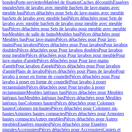
bondes
Porte-serviettes
Matériel de fixation
Caches décoratifs
Etagères
murales
Sets de lavabo avec meuble bas
Sets de lave-mains avec
meuble bas
Pièces détachées pour Sets de lave-mains avec meuble
bas
Sets de lavabo avec meuble bas
Pièces détachées pour Sets de
lavabo avec meuble bas
Sets de lavabo pour meuble avec meuble
bas
Pièces détachées pour Sets de lavabo pour meuble avec meuble
bas
Meubles de salle de bains
Meubles bas
Pièces détachées pour
Meubles bas
Pour lave-mains
Pièces détachées pour Pour lave-
mains
Pour lavabos
Pièces détachées pour Pour lavabos
Pour lavabos
doubles
Pièces détachées pour Pour lavabos doubles
Pour lavabos
pour meuble
Pièces détachées pour Pour lavabos pour meuble
Pour
lave-mains d'angle
Pièces détachées pour Pour lave-mains
d'angle
Pour lavabos d'angle
Pièces détachées pour Pour lavabos
d'angle
Plans de lavabo
Pièces détachées pour Plans de lavabo
Pour
lavabo à poser en forme de coupelle
Pièces détachées pour Pour
lavabo à poser en forme de coupelle
Pour lavabo à poser
rectangulaire
Pièces détachées pour Pour lavabo à poser
rectangulaire
Meubles latéraux bas
Pièces détachées pour Meubles
latéraux bas
Meubles latéraux bas
Pièces détachées pour Meubles
latéraux bas
Colonnes hautes
Pièces détachées pour Colonnes
hautes
Colonnes mi-hautes
Pièces détachées pour Colonnes mi-
hautes
Armoires hautes compactes
Pièces détachées pour Armoires
hautes compactes
Autres meubles
Pièces détachées pour Autres
meubles
Etagères murales
Pièces détachées pour Etagères
murales
Accessoires
Pièces détachées pour Accessoires
Casiers et