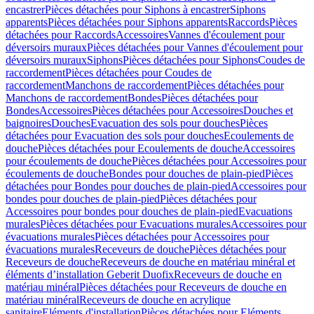
encastrer
Pièces détachées pour Siphons à encastrer
Siphons
apparents
Pièces détachées pour Siphons apparents
Raccords
Pièces
détachées pour Raccords
Accessoires
Vannes d'écoulement pour
déversoirs muraux
Pièces détachées pour Vannes d'écoulement pour
déversoirs muraux
Siphons
Pièces détachées pour Siphons
Coudes de
raccordement
Pièces détachées pour Coudes de
raccordement
Manchons de raccordement
Pièces détachées pour
Manchons de raccordement
Bondes
Pièces détachées pour
Bondes
Accessoires
Pièces détachées pour Accessoires
Douches et
baignoires
Douches
Evacuation des sols pour douches
Pièces
détachées pour Evacuation des sols pour douches
Ecoulements de
douche
Pièces détachées pour Ecoulements de douche
Accessoires
pour écoulements de douche
Pièces détachées pour Accessoires pour
écoulements de douche
Bondes pour douches de plain-pied
Pièces
détachées pour Bondes pour douches de plain-pied
Accessoires pour
bondes pour douches de plain-pied
Pièces détachées pour
Accessoires pour bondes pour douches de plain-pied
Evacuations
murales
Pièces détachées pour Evacuations murales
Accessoires pour
évacuations murales
Pièces détachées pour Accessoires pour
évacuations murales
Receveurs de douche
Pièces détachées pour
Receveurs de douche
Receveurs de douche en matériau minéral et
éléments d’installation Geberit Duofix
Receveurs de douche en
matériau minéral
Pièces détachées pour Receveurs de douche en
matériau minéral
Receveurs de douche en acrylique
sanitaire
Eléments d'installation
Pièces détachées pour Eléments