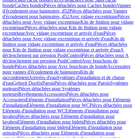
bonde
Caches bondes
Pièces détachées pour Caches bondes
Vannes
d'écoulement pour baignoires, d52
Pièces détachées pour Vannes
d'écoulement pour baignoires, d52
Avec vidage excentrique
Pièces
détachées pour Avec vidage excentrique
Kits de finition pour vidage
excentrique
Pièces détachées pour Kits de finition pour vidage
excentrique
Avec vidage excentrique et arrivée d'eau
Pièces
détachées pour Avec vidage excentrique et arrivée d'eau
Kits de
finition pour vidage excentrique et arrivée d'eau
Pièces détachées
pour Kits de finition pour vidage excentrique et arrivée d'eau
A
déclenchement par pression PushControl
Pièces détachées pour A
déclenchement par pression PushControl
Avec bouchons de
bonde
Pièces détachées pour Avec bouchons de bonde
Accessoires
pour vannes d'écoulement de baignoires
Kits de
raccordement
Arrivées d'eau
Systèmes d'installation et de chasse
d'eau
Geberit Duofix
Parois
Pièces détachées pour Parois
Systèmes
porteurs
Pièces détachées pour Systèmes
porteurs
Revêtements
Accessoires
Pièces détachées pour
Accessoires
Eléments d'installation
Pièces détachées pour Eléments
d'installation
Eléments d'installation pour WC
Pièces détachées pour
Eléments d'installation pour WC
Eléments d'installation pour
lavabos
Pièces détachées pour Eléments d'installation pour
lavabos
Eléments d'installation pour bidets
Pièces détachées pour
Eléments d'installation pour bidets
Eléments d'installation pour
urinoirs
Pièces détachées pour Eléments d'installation pour