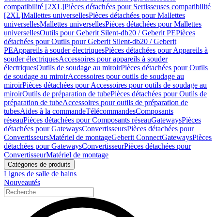
compatibilité [2XL]
Pièces détachées pour Sertisseuses compatibilité
[2XL]
Mallettes universelles
Pièces détachées pour Mallettes
universelles
Mallettes universelles
Pièces détachées pour Mallettes
universelles
Outils pour Geberit Silent-db20 / Geberit PE
Pièces
détachées pour Outils pour Geberit Silent-db20 / Geberit
PE
Appareils à souder électriques
Pièces détachées pour Appareils à
souder électriques
Accessoires pour appareils à souder
électriques
Outils de soudage au miroir
Pièces détachées pour Outils
de soudage au miroir
Accessoires pour outils de soudage au
miroir
Pièces détachées pour Accessoires pour outils de soudage au
miroir
Outils de préparation de tube
Pièces détachées pour Outils de
préparation de tube
Accessoires pour outils de préparation de
tubes
Aides à la commande
Télécommandes
Composants
réseau
Pièces détachées pour Composants réseau
Gateways
Pièces
détachées pour Gateways
Convertisseurs
Pièces détachées pour
Convertisseurs
Matériel de montage
Geberit Connect
Gateways
Pièces
détachées pour Gateways
Convertisseur
Pièces détachées pour
Convertisseur
Matériel de montage
Catégories de produits
Lignes de salle de bains
Nouveautés