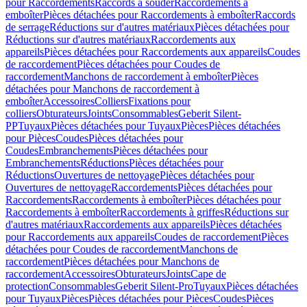
pour Raccordements
Raccords à souder
Raccordements à
emboîter
Pièces détachées pour Raccordements à emboîter
Raccords
de serrage
Réductions sur d'autres matériaux
Pièces détachées pour
Réductions sur d'autres matériaux
Raccordements aux
appareils
Pièces détachées pour Raccordements aux appareils
Coudes
de raccordement
Pièces détachées pour Coudes de
raccordement
Manchons de raccordement à emboîter
Pièces
détachées pour Manchons de raccordement à
emboîter
Accessoires
Colliers
Fixations pour
colliers
Obturateurs
Joints
Consommables
Geberit Silent-
PP
Tuyaux
Pièces détachées pour Tuyaux
Pièces
Pièces détachées
pour Pièces
Coudes
Pièces détachées pour
Coudes
Embranchements
Pièces détachées pour
Embranchements
Réductions
Pièces détachées pour
Réductions
Ouvertures de nettoyage
Pièces détachées pour
Ouvertures de nettoyage
Raccordements
Pièces détachées pour
Raccordements
Raccordements à emboîter
Pièces détachées pour
Raccordements à emboîter
Raccordements à griffes
Réductions sur
d'autres matériaux
Raccordements aux appareils
Pièces détachées
pour Raccordements aux appareils
Coudes de raccordement
Pièces
détachées pour Coudes de raccordement
Manchons de
raccordement
Pièces détachées pour Manchons de
raccordement
Accessoires
Obturateurs
Joints
Cape de
protection
Consommables
Geberit Silent-Pro
Tuyaux
Pièces détachées
pour Tuyaux
Pièces
Pièces détachées pour Pièces
Coudes
Pièces