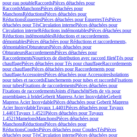
pour eau potable
Raccords
Pièces détachées pour
Raccords
Manchons
Pièces détachées pour
Manchons
Réductions
Pièces détachées pour
Réductions
Équerres
Pièces détachées pour Équerres
Tés
Pièces
détachées pour Tés
Circulation interne
Pièces détachées pour
Circulation interne
Réductions indémontables
Pièces détachées pour
Réductions indémontables
Réductions et raccordements,
démontables
Pièces détachées pour Réductions et raccordements,
démontables
Obturateurs
Pièces détachées pour
Obturateurs
Raccordements
Pièces détachées pour
Raccordements
Nourrices de distribution avec raccord fileté
Tés pour
chauffage
Pièces détachées pour Tés pour chauffage
Raccordements
pour chauffage
Pièces détachées pour Raccordements pour
chauffage
Accessoires
Pièces détachées pour Accessoires
Isolations
pour tubes et raccords
Etanchements pour tubes et raccords
Fixations
pour tubes
Fixations de raccordements
Pièces détachées pour
Fixations de raccordements
Joints d'étanchéité
Sets de vis pour
assemblages à bride
Geberit Mapress Acier Inoxydable
Geberit
Mapress Acier Inoxydable
Pièces détachées pour Geberit Mapress
Acier Inoxydable
Tuyaux 1.4401
Pièces détachées pour Tuyaux
1.4401
Tuyaux 1.4521
Pièces détachées pour Tuyaux
1.4521
Mamelons
Manchons
Pièces détachées pour
Manchons
Réductions
Pièces détachées pour
Réductions
Coudes
Pièces détachées pour Coudes
Tés
Pièces
détachées pour Tés
Circulation interne
Pièces détachées pour