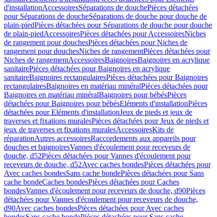
d'installation
Accessoires
Séparations de douche
Pièces détachées
pour Séparations de douche
Séparations de douche pour douche de
plain-pied
Pièces détachées pour Séparations de douche pour douche
de plain-pied
Accessoires
Pièces détachées pour Accessoires
Niches
de rangement pour douches
Pièces détachées pour Niches de
rangement pour douches
Niches de rangement
Pièces détachées pour
Niches de rangement
Accessoires
Baignoires
Baignoires en acrylique
sanitaire
Pièces détachées pour Baignoires en acrylique
sanitaire
Baignoires rectangulaires
Pièces détachées pour Baignoires
rectangulaires
Baignoires en matériau minéral
Pièces détachées pour
Baignoires en matériau minéral
Baignoires pour bébés
Pièces
détachées pour Baignoires pour bébés
Eléments d'installation
Pièces
détachées pour Eléments d'installation
Jeux de pieds et jeux de
traverses et fixations murales
Pièces détachées pour Jeux de pieds et
jeux de traverses et fixations murales
Accessoires
Kits de
réparation
Autres accessoires
Raccordements aux appareils pour
douches et baignoires
Vannes d'écoulement pour receveurs de
douche, d52
Pièces détachées pour Vannes d'écoulement pour
receveurs de douche, d52
Avec caches bondes
Pièces détachées pour
Avec caches bondes
Sans cache bonde
Pièces détachées pour Sans
cache bonde
Caches bondes
Pièces détachées pour Caches
bondes
Vannes d'écoulement pour receveurs de douche, d90
Pièces
détachées pour Vannes d'écoulement pour receveurs de douche,
d90
Avec caches bondes
Pièces détachées pour Avec caches
bondes
Sans cache bonde
Pièces détachées pour Sans cache