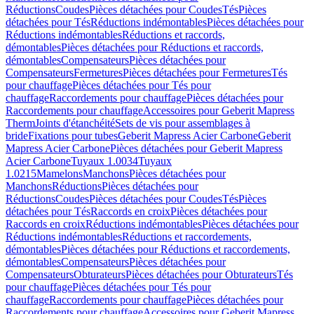
Réductions
Coudes
Pièces détachées pour Coudes
Tés
Pièces
détachées pour Tés
Réductions indémontables
Pièces détachées pour
Réductions indémontables
Réductions et raccords,
démontables
Pièces détachées pour Réductions et raccords,
démontables
Compensateurs
Pièces détachées pour
Compensateurs
Fermetures
Pièces détachées pour Fermetures
Tés
pour chauffage
Pièces détachées pour Tés pour
chauffage
Raccordements pour chauffage
Pièces détachées pour
Raccordements pour chauffage
Accessoires pour Geberit Mapress
Therm
Joints d'étanchéité
Sets de vis pour assemblages à
bride
Fixations pour tubes
Geberit Mapress Acier Carbone
Geberit
Mapress Acier Carbone
Pièces détachées pour Geberit Mapress
Acier Carbone
Tuyaux 1.0034
Tuyaux
1.0215
Mamelons
Manchons
Pièces détachées pour
Manchons
Réductions
Pièces détachées pour
Réductions
Coudes
Pièces détachées pour Coudes
Tés
Pièces
détachées pour Tés
Raccords en croix
Pièces détachées pour
Raccords en croix
Réductions indémontables
Pièces détachées pour
Réductions indémontables
Réductions et raccordements,
démontables
Pièces détachées pour Réductions et raccordements,
démontables
Compensateurs
Pièces détachées pour
Compensateurs
Obturateurs
Pièces détachées pour Obturateurs
Tés
pour chauffage
Pièces détachées pour Tés pour
chauffage
Raccordements pour chauffage
Pièces détachées pour
Raccordements pour chauffage
Accessoires pour Geberit Mapress