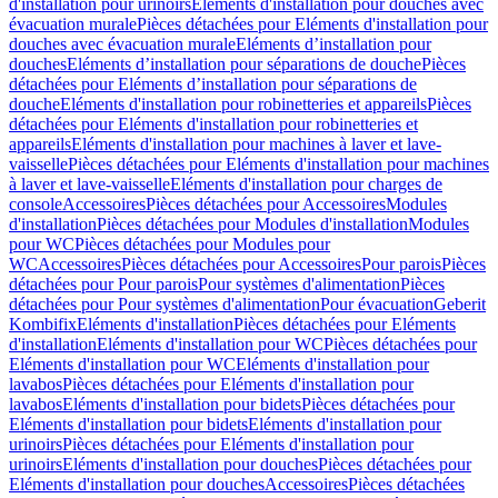
d'installation pour urinoirs
Eléments d'installation pour douches avec
évacuation murale
Pièces détachées pour Eléments d'installation pour
douches avec évacuation murale
Eléments d’installation pour
douches
Eléments d’installation pour séparations de douche
Pièces
détachées pour Eléments d’installation pour séparations de
douche
Eléments d'installation pour robinetteries et appareils
Pièces
détachées pour Eléments d'installation pour robinetteries et
appareils
Eléments d'installation pour machines à laver et lave-
vaisselle
Pièces détachées pour Eléments d'installation pour machines
à laver et lave-vaisselle
Eléments d'installation pour charges de
console
Accessoires
Pièces détachées pour Accessoires
Modules
d'installation
Pièces détachées pour Modules d'installation
Modules
pour WC
Pièces détachées pour Modules pour
WC
Accessoires
Pièces détachées pour Accessoires
Pour parois
Pièces
détachées pour Pour parois
Pour systèmes d'alimentation
Pièces
détachées pour Pour systèmes d'alimentation
Pour évacuation
Geberit
Kombifix
Eléments d'installation
Pièces détachées pour Eléments
d'installation
Eléments d'installation pour WC
Pièces détachées pour
Eléments d'installation pour WC
Eléments d'installation pour
lavabos
Pièces détachées pour Eléments d'installation pour
lavabos
Eléments d'installation pour bidets
Pièces détachées pour
Eléments d'installation pour bidets
Eléments d'installation pour
urinoirs
Pièces détachées pour Eléments d'installation pour
urinoirs
Eléments d'installation pour douches
Pièces détachées pour
Eléments d'installation pour douches
Accessoires
Pièces détachées