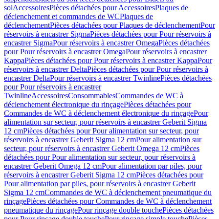
sol
Accessoires
Pièces détachées pour Accessoires
Plaques de
déclenchement et commandes de WC
Plaques de
déclenchement
Pièces détachées pour Plaques de déclenchement
Pour
réservoirs à encastrer Sigma
Pièces détachées pour Pour réservoirs à
encastrer Sigma
Pour réservoirs à encastrer Omega
Pièces détachées
pour Pour réservoirs à encastrer Omega
Pour réservoirs à encastrer
Kappa
Pièces détachées pour Pour réservoirs à encastrer Kappa
Pour
réservoirs à encastrer Delta
Pièces détachées pour Pour réservoirs à
encastrer Delta
Pour réservoirs à encastrer Twinline
Pièces détachées
pour Pour réservoirs à encastrer
Twinline
Accessoires
Consommables
Commandes de WC à
déclenchement électronique du rinçage
Pièces détachées pour
Commandes de WC à déclenchement électronique du rinçage
Pour
alimentation sur secteur, pour réservoirs à encastrer Geberit Sigma
12 cm
Pièces détachées pour Pour alimentation sur secteur, pour
réservoirs à encastrer Geberit Sigma 12 cm
Pour alimentation sur
secteur, pour réservoirs à encastrer Geberit Omega 12 cm
Pièces
détachées pour Pour alimentation sur secteur, pour réservoirs à
encastrer Geberit Omega 12 cm
Pour alimentation par piles, pour
réservoirs à encastrer Geberit Sigma 12 cm
Pièces détachées pour
Pour alimentation par piles, pour réservoirs à encastrer Geberit
Sigma 12 cm
Commandes de WC à déclenchement pneumatique du
rinçage
Pièces détachées pour Commandes de WC à déclenchement
pneumatique du rinçage
Pour rinçage double touche
Pièces détachées
pour Pour rinçage double touche
Pour rinçage simple touche
Pièces