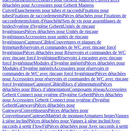
détachées pour Accessoires pour Geberit Mapress
Cuivre
Etanchements pour tubes et raccords
Fixations pour
tubes
Fixations de raccordements
Pièces détachées pour Fixations de
raccordements
Joints d'étanchéité
Sets de vis pour assemblages de
brides
Système d'hygiène Geberit
Unités de rinçage
hygiéniques
Pièces détachées pour Unités de rinçage
hygiéniques
Accessoires pour unités de rinçage
hygiéniques
Capteurs
Câbles
Couvertures et plaques de
fermeture
Réservoirs et commandes de WC avec rinçage forcé
hygiénique
Pièces détachées pour Réservoirs et commandes de WC
avec rinçage forcé hygiénique
Réservoirs à encastrer avec rinçage
forcé hygiénique
Modules d’hygiène intégrés
Pièces détachées pour
Modules d’hygiène intégrés
Accessoires pour réservoirs et
commandes de WC avec rinçage forcé hygiénique
Pièces détachées
pour Accessoires pour réservoirs et commandes de WC avec rinçage
forcé hygiénique
Capteurs
Câbles
Blocs d’alimentation
Pièces
détachées pour Blocs d’alimentation
Composants réseau
Accessoires
Geberit Connect pour système d'hygiène Geberit
Pièces détachées
pour Accessoires Geberit Connect pour système d'hygiène
Geberit
Gateways
Pièces détachées pour
Gateways
Convertisseurs
Pièces détachées pour
Convertisseurs
Capteurs
Matériel de montage
Armatures brutes
Vannes
à siège incliné
Pièces détachées pour Vannes à siège incliné
Avec
raccords à sertir FlowFit
Pièces détachées pour Avec raccords à sertir