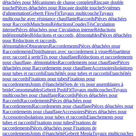
détachées pour Mécanismes de chasse complets
Rinçage double
touche
Pièces détachées pour Rinçage double touche
Systèmes
d'alimentation
Geberit FlowFit
Tuyaux multicouche
Tuyaux
multicouche avec résistance chauffante
Raccords
Pièces détachées
pour Raccords
Manchons
Réductions
Coudes
Tés
Circulation
interne
Pièces détachées pour Circulation interne
Réductions
indémontables
Réductions et raccords, démontables
Pièces détachées
pour Réductions et raccords,
démontables
Obturateurs
Raccordements
Pièces détachées pour
Raccordements
Distributeurs avec raccordement à visser
Répartiteur
avec raccord à sertir
Tés pour chauffage
Réductions et raccordements
pour chauffage, démontables
Raccordements pour chauffage
Pièces
détachées pour Raccordements pour chauffage
Accessoires
Isolations
pour tubes et raccords
Etanchéités pour tubes et raccords
Etanchéités
pour raccords
Fixations pour tubes
Fixations pour
raccordements
Joints d'étanchéité
Sets de vis pour assemblages à
bride
Consommables
Geberit PushFit
Tuyaux multicouches
Tuyaux
multicouches pour chauffage
Raccords
Pièces détachées pour
Raccords
Raccordements
Pièces détachées pour
Raccordements
Raccordements pour chauffage
Pièces détachées pour
Raccordements pour chauffage
Accessoires
Pièces détachées pour
Accessoires
Isolations pour tubes et raccords
Etanchements pour
tubes et raccords
Fixations pour tubes
Fixations de
raccordements
Pièces détachées pour Fixations de
raccordements
Joints d'étanchéité
Geberit Mepla
Tuyaux multicouches