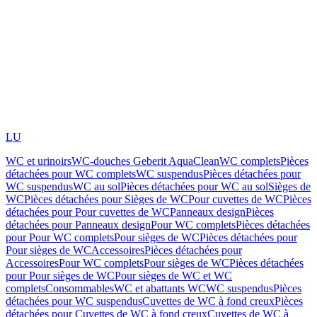
LU
WC et urinoirs
WC-douches Geberit AquaClean
WC complets
Pièces
détachées pour WC complets
WC suspendus
Pièces détachées pour
WC suspendus
WC au sol
Pièces détachées pour WC au sol
Sièges de
WC
Pièces détachées pour Sièges de WC
Pour cuvettes de WC
Pièces
détachées pour Pour cuvettes de WC
Panneaux design
Pièces
détachées pour Panneaux design
Pour WC complets
Pièces détachées
pour Pour WC complets
Pour sièges de WC
Pièces détachées pour
Pour sièges de WC
Accessoires
Pièces détachées pour
Accessoires
Pour WC complets
Pour sièges de WC
Pièces détachées
pour Pour sièges de WC
Pour sièges de WC et WC
complets
Consommables
WC et abattants WC
WC suspendus
Pièces
détachées pour WC suspendus
Cuvettes de WC à fond creux
Pièces
détachées pour Cuvettes de WC à fond creux
Cuvettes de WC à