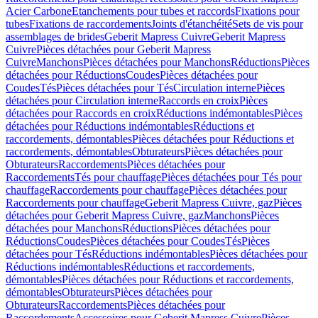
Acier Carbone
Etanchements pour tubes et raccords
Fixations pour
tubes
Fixations de raccordements
Joints d'étanchéité
Sets de vis pour
assemblages de brides
Geberit Mapress Cuivre
Geberit Mapress
Cuivre
Pièces détachées pour Geberit Mapress
Cuivre
Manchons
Pièces détachées pour Manchons
Réductions
Pièces
détachées pour Réductions
Coudes
Pièces détachées pour
Coudes
Tés
Pièces détachées pour Tés
Circulation interne
Pièces
détachées pour Circulation interne
Raccords en croix
Pièces
détachées pour Raccords en croix
Réductions indémontables
Pièces
détachées pour Réductions indémontables
Réductions et
raccordements, démontables
Pièces détachées pour Réductions et
raccordements, démontables
Obturateurs
Pièces détachées pour
Obturateurs
Raccordements
Pièces détachées pour
Raccordements
Tés pour chauffage
Pièces détachées pour Tés pour
chauffage
Raccordements pour chauffage
Pièces détachées pour
Raccordements pour chauffage
Geberit Mapress Cuivre, gaz
Pièces
détachées pour Geberit Mapress Cuivre, gaz
Manchons
Pièces
détachées pour Manchons
Réductions
Pièces détachées pour
Réductions
Coudes
Pièces détachées pour Coudes
Tés
Pièces
détachées pour Tés
Réductions indémontables
Pièces détachées pour
Réductions indémontables
Réductions et raccordements,
démontables
Pièces détachées pour Réductions et raccordements,
démontables
Obturateurs
Pièces détachées pour
Obturateurs
Raccordements
Pièces détachées pour
Raccordements
Accessoires pour Geberit Mapress Cuivre
Pièces