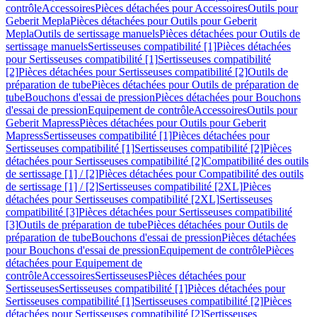
contrôle
Accessoires
Pièces détachées pour Accessoires
Outils pour
Geberit Mepla
Pièces détachées pour Outils pour Geberit
Mepla
Outils de sertissage manuels
Pièces détachées pour Outils de
sertissage manuels
Sertisseuses compatibilité [1]
Pièces détachées
pour Sertisseuses compatibilité [1]
Sertisseuses compatibilité
[2]
Pièces détachées pour Sertisseuses compatibilité [2]
Outils de
préparation de tube
Pièces détachées pour Outils de préparation de
tube
Bouchons d'essai de pression
Pièces détachées pour Bouchons
d'essai de pression
Equipement de contrôle
Accessoires
Outils pour
Geberit Mapress
Pièces détachées pour Outils pour Geberit
Mapress
Sertisseuses compatibilité [1]
Pièces détachées pour
Sertisseuses compatibilité [1]
Sertisseuses compatibilité [2]
Pièces
détachées pour Sertisseuses compatibilité [2]
Compatibilité des outils
de sertissage [1] / [2]
Pièces détachées pour Compatibilité des outils
de sertissage [1] / [2]
Sertisseuses compatibilité [2XL]
Pièces
détachées pour Sertisseuses compatibilité [2XL]
Sertisseuses
compatibilité [3]
Pièces détachées pour Sertisseuses compatibilité
[3]
Outils de préparation de tube
Pièces détachées pour Outils de
préparation de tube
Bouchons d'essai de pression
Pièces détachées
pour Bouchons d'essai de pression
Equipement de contrôle
Pièces
détachées pour Equipement de
contrôle
Accessoires
Sertisseuses
Pièces détachées pour
Sertisseuses
Sertisseuses compatibilité [1]
Pièces détachées pour
Sertisseuses compatibilité [1]
Sertisseuses compatibilité [2]
Pièces
détachées pour Sertisseuses compatibilité [2]
Sertisseuses