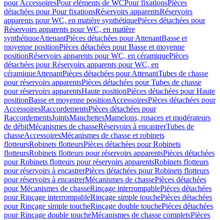
pour Accessoires
Pour eléments de WC
Pour fixations
Pièces
détachées pour Pour fixations
Réservoirs apparents
Réservoirs
apparents pour WC, en matière synthétique
Pièces détachées pour
Réservoirs apparents pour WC, en matière
synthétique
Attenant
Pièces détachées pour Attenant
Basse et
moyenne position
Pièces détachées pour Basse et moyenne
position
Réservoirs apparents pour WC, en céramique
Pièces
détachées pour Réservoirs apparents pour WC, en
céramique
Attenant
Pièces détachées pour Attenant
Tubes de chasse
pour réservoirs apparents
Pièces détachées pour Tubes de chasse
pour réservoirs apparents
Haute position
Pièces détachées pour Haute
position
Basse et moyenne position
Accessoires
Pièces détachées pour
Accessoires
Raccordements
Pièces détachées pour
Raccordements
Joints
Manchettes
Mamelons, rosaces et modérateurs
de débit
Mécanismes de chasse
Réservoirs à encastrer
Tubes de
chasse
Accessoires
Mécanismes de chasse et robinets
flotteurs
Robinets flotteurs
Pièces détachées pour Robinets
flotteurs
Robinets flotteurs pour réservoirs apparents
Pièces détachées
pour Robinets flotteurs pour réservoirs apparents
Robinets flotteurs
pour réservoirs à encastrer
Pièces détachées pour Robinets flotteurs
pour réservoirs à encastrer
Mécanismes de chasse
Pièces détachées
pour Mécanismes de chasse
Rinçage interrompable
Pièces détachées
pour Rinçage interrompable
Rinçage simple touche
Pièces détachées
pour Rinçage simple touche
Rinçage double touche
Pièces détachées
pour Rinçage double touche
Mécanismes de chasse complets
Pièces