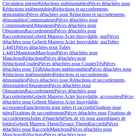
Circulation interne
Réductions indémontables
Pièces détachées pour
Réductions indémontables
Réductions et raccordements,
démontables
Pièces détachées pour Réductions et raccordements,
démontables
Compensateurs
Pièces détachées pour
Compensateurs
Obturateurs
Pièces détachées pour
Obturateurs
Raccordements
Pièces détachées pour
Raccordements
Geberit Mapress Acier Inoxydable, gaz
Pièces
détachées pour Geberit Mapress Acier Inoxydable, gaz
Tubes
1.4401
Pièces détachées pour Tubes
1.4401
Mamelons
Manchons
Pièces détachées pour
Manchons
Réductions
Pièces détachées pour
Réductions
Coudes
Pièces détachées pour Coudes
Tés
Pièces
détachées pour Tés
Réductions indémontables
Pièces détachées pour
Réductions indémontables
Réductions et raccordements,
démontables
Pièces détachées pour Réductions et raccordements,
démontables
Obturateurs
Pièces détachées pour
Obturateurs
Raccordements
Pièces détachées pour
Raccordements
Geberit Mapress Acier Inoxydable, accessoires
Pièces
détachées pour Geberit Mapress Acier Inoxydable,
accessoires
Etanchements pour tubes et raccords
Fixations pour
tubes
Fixations de raccordements
Pièces détachées pour Fixations de
raccordements
Joints d'étanchéité
Sets de vis pour assemblages de
brides
Geberit Mapress Therm
Tuyaux Therm
Raccords
Pièces
détachées pour Raccords
Manchons
Pièces détachées pour
Manchons
Réductions
Pièces détachées pour