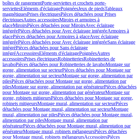
boîtes de rangement
Porte-serviettes et crochets porte-
serviettes
Eléments d'éclairage
Poignées
Jeux de pieds
Tableaux
magnétiques
Prises électriques
Pièces détachées pour Prises
électriques
Autres accessoires
Miroirs et armoires à
glace
Miroirs
Pièces détachées pour Miroirs
Avec éclairage
intégrée
Pièces détachées pour Avec éclairage intégrée
Armoires à
glace
Pièces détachées pour Armoires à glace
Avec éclairage
intégrée
Pièces détachées pour Avec éclairage intégrée
Sans éclairage
intégré
Pièces détachées pour Sans éclairage
intégré
Accessoires
Eléments d'éclairage
Poignées
Autres
accessoires
Prises électriques
Robinetteries
Robinetteries de
lavabo
Pièces détachées pour Robinetteries de lavabo
Montage sur
gorge, alimentation sur secteur
Pièces détachées pour Montage sur
gorge, alimentation sur secteur
Montage sur gorge, alimentation par
piles
Pièces détachées pour Montage sur gorge, alimentation par
piles
Montage sur gorge, alimentation par générateur
Pièces détachées
pour Montage sur gorge, alimentation par générateur
Montage sur
gorge, robinets mitigeurs
Pièces détachées pour Montage sur gorge,
robinets mitigeurs
Montage mural, alimentation sur secteur
Pièces
détachées pour Montage mural, alimentation sur secteur
Montage
mural, alimentation par piles
Pièces détachées pour Montage mural,
alimentation par piles
Montage mural, alimentation par
générateur
Pièces détachées pour Montage mural, alimentation par
générateur
Montage mural, robinets mélangeurs
Pièces détachées
pour Montage mural, robinets mélangeurs
Accessoires
Pièces