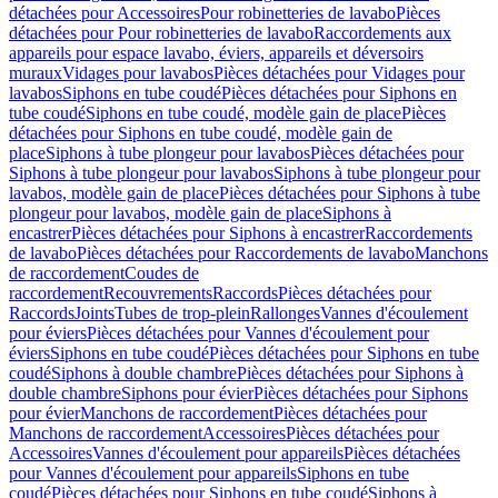
détachées pour Accessoires
Pour robinetteries de lavabo
Pièces
détachées pour Pour robinetteries de lavabo
Raccordements aux
appareils pour espace lavabo, éviers, appareils et déversoirs
muraux
Vidages pour lavabos
Pièces détachées pour Vidages pour
lavabos
Siphons en tube coudé
Pièces détachées pour Siphons en
tube coudé
Siphons en tube coudé, modèle gain de place
Pièces
détachées pour Siphons en tube coudé, modèle gain de
place
Siphons à tube plongeur pour lavabos
Pièces détachées pour
Siphons à tube plongeur pour lavabos
Siphons à tube plongeur pour
lavabos, modèle gain de place
Pièces détachées pour Siphons à tube
plongeur pour lavabos, modèle gain de place
Siphons à
encastrer
Pièces détachées pour Siphons à encastrer
Raccordements
de lavabo
Pièces détachées pour Raccordements de lavabo
Manchons
de raccordement
Coudes de
raccordement
Recouvrements
Raccords
Pièces détachées pour
Raccords
Joints
Tubes de trop-plein
Rallonges
Vannes d'écoulement
pour éviers
Pièces détachées pour Vannes d'écoulement pour
éviers
Siphons en tube coudé
Pièces détachées pour Siphons en tube
coudé
Siphons à double chambre
Pièces détachées pour Siphons à
double chambre
Siphons pour évier
Pièces détachées pour Siphons
pour évier
Manchons de raccordement
Pièces détachées pour
Manchons de raccordement
Accessoires
Pièces détachées pour
Accessoires
Vannes d'écoulement pour appareils
Pièces détachées
pour Vannes d'écoulement pour appareils
Siphons en tube
coudé
Pièces détachées pour Siphons en tube coudé
Siphons à