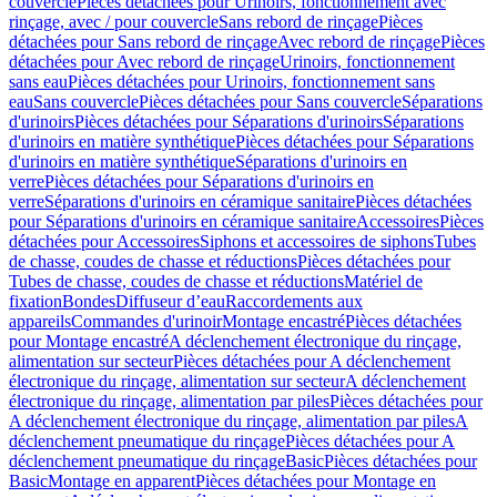
couvercle
Pièces détachées pour Urinoirs, fonctionnement avec
rinçage, avec / pour couvercle
Sans rebord de rinçage
Pièces
détachées pour Sans rebord de rinçage
Avec rebord de rinçage
Pièces
détachées pour Avec rebord de rinçage
Urinoirs, fonctionnement
sans eau
Pièces détachées pour Urinoirs, fonctionnement sans
eau
Sans couvercle
Pièces détachées pour Sans couvercle
Séparations
d'urinoirs
Pièces détachées pour Séparations d'urinoirs
Séparations
d'urinoirs en matière synthétique
Pièces détachées pour Séparations
d'urinoirs en matière synthétique
Séparations d'urinoirs en
verre
Pièces détachées pour Séparations d'urinoirs en
verre
Séparations d'urinoirs en céramique sanitaire
Pièces détachées
pour Séparations d'urinoirs en céramique sanitaire
Accessoires
Pièces
détachées pour Accessoires
Siphons et accessoires de siphons
Tubes
de chasse, coudes de chasse et réductions
Pièces détachées pour
Tubes de chasse, coudes de chasse et réductions
Matériel de
fixation
Bondes
Diffuseur d’eau
Raccordements aux
appareils
Commandes d'urinoir
Montage encastré
Pièces détachées
pour Montage encastré
A déclenchement électronique du rinçage,
alimentation sur secteur
Pièces détachées pour A déclenchement
électronique du rinçage, alimentation sur secteur
A déclenchement
électronique du rinçage, alimentation par piles
Pièces détachées pour
A déclenchement électronique du rinçage, alimentation par piles
A
déclenchement pneumatique du rinçage
Pièces détachées pour A
déclenchement pneumatique du rinçage
Basic
Pièces détachées pour
Basic
Montage en apparent
Pièces détachées pour Montage en