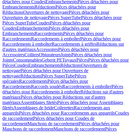
détachées pour Coudes
Embranchements
Pièces détachées pour
Embranchements
Réductions
Pièces détachées pour
Réductions
Ouvertures de nettoyage
Pièces détachées pour
Ouvertures de nettoyage
Pièces SuperTube
Pièces détachées pour
Pièces SuperTube
Coudes
Pièces détachées pour
Coudes
Embranchements
Pièces détachées pour
Embranchements
Raccordements
Pièces détachées pour
Raccordements
Raccordements à emboîter
Pièces détachées pour
Raccordements à emboîter
Raccordements à griffes
Réductions sur
d'autres matériaux
Accessoires
Pièces détachées pour
Accessoires
Colliers
Obturateurs
Joints
Pièces détachées pour
Joints
Consommables
Geberit PE
Tuyaux
Pièces
Pièces détachées pour
Pièces
Coudes
Embranchements
Réductions
Ouvertures de
nettoyage
Pièces détachées pour Ouvertures de
nettoyage
Réductions
Pièces SuperTube
Pièces
spéciales
Raccordements
Pièces détachées pour
Raccordements
Raccords soudés
Raccordements à emboîter
Pièces
détachées pour Raccordements à emboîter
Réductions sur d'autres
matériaux
Pièces détachées pour Réductions sur d'autres
matériaux
Assemblages filetés
Pièces détachées pour Assemblages
filetés
Assemblages de bride
Collerettes
Raccordements aux
appareils
Pièces détachées pour Raccordements aux appareils
Coudes
de raccordement
Pièces détachées pour Coudes de
raccordement
Manchons de raccordement
Pièces détachées pour
Manchons de raccordement
Manchons de raccordement
Pièces