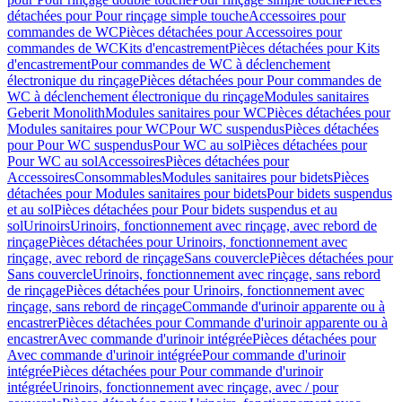
détachées pour Pour rinçage simple touche
Accessoires pour
commandes de WC
Pièces détachées pour Accessoires pour
commandes de WC
Kits d'encastrement
Pièces détachées pour Kits
d'encastrement
Pour commandes de WC à déclenchement
électronique du rinçage
Pièces détachées pour Pour commandes de
WC à déclenchement électronique du rinçage
Modules sanitaires
Geberit Monolith
Modules sanitaires pour WC
Pièces détachées pour
Modules sanitaires pour WC
Pour WC suspendus
Pièces détachées
pour Pour WC suspendus
Pour WC au sol
Pièces détachées pour
Pour WC au sol
Accessoires
Pièces détachées pour
Accessoires
Consommables
Modules sanitaires pour bidets
Pièces
détachées pour Modules sanitaires pour bidets
Pour bidets suspendus
et au sol
Pièces détachées pour Pour bidets suspendus et au
sol
Urinoirs
Urinoirs, fonctionnement avec rinçage, avec rebord de
rinçage
Pièces détachées pour Urinoirs, fonctionnement avec
rinçage, avec rebord de rinçage
Sans couvercle
Pièces détachées pour
Sans couvercle
Urinoirs, fonctionnement avec rinçage, sans rebord
de rinçage
Pièces détachées pour Urinoirs, fonctionnement avec
rinçage, sans rebord de rinçage
Commande d'urinoir apparente ou à
encastrer
Pièces détachées pour Commande d'urinoir apparente ou à
encastrer
Avec commande d'urinoir intégrée
Pièces détachées pour
Avec commande d'urinoir intégrée
Pour commande d'urinoir
intégrée
Pièces détachées pour Pour commande d'urinoir
intégrée
Urinoirs, fonctionnement avec rinçage, avec / pour