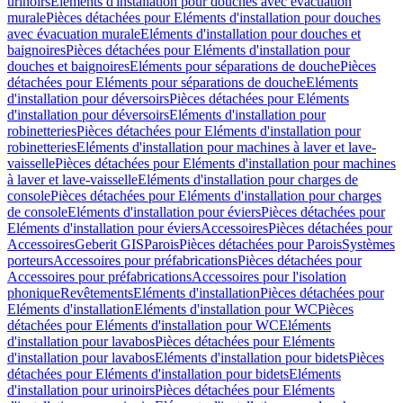
urinoirs
Eléments d'installation pour douches avec évacuation
murale
Pièces détachées pour Eléments d'installation pour douches
avec évacuation murale
Eléments d'installation pour douches et
baignoires
Pièces détachées pour Eléments d'installation pour
douches et baignoires
Eléments pour séparations de douche
Pièces
détachées pour Eléments pour séparations de douche
Eléments
d'installation pour déversoirs
Pièces détachées pour Eléments
d'installation pour déversoirs
Eléments d'installation pour
robinetteries
Pièces détachées pour Eléments d'installation pour
robinetteries
Eléments d'installation pour machines à laver et lave-
vaisselle
Pièces détachées pour Eléments d'installation pour machines
à laver et lave-vaisselle
Eléments d'installation pour charges de
console
Pièces détachées pour Eléments d'installation pour charges
de console
Eléments d'installation pour éviers
Pièces détachées pour
Eléments d'installation pour éviers
Accessoires
Pièces détachées pour
Accessoires
Geberit GIS
Parois
Pièces détachées pour Parois
Systèmes
porteurs
Accessoires pour préfabrications
Pièces détachées pour
Accessoires pour préfabrications
Accessoires pour l'isolation
phonique
Revêtements
Eléments d'installation
Pièces détachées pour
Eléments d'installation
Eléments d'installation pour WC
Pièces
détachées pour Eléments d'installation pour WC
Eléments
d'installation pour lavabos
Pièces détachées pour Eléments
d'installation pour lavabos
Eléments d'installation pour bidets
Pièces
détachées pour Eléments d'installation pour bidets
Eléments
d'installation pour urinoirs
Pièces détachées pour Eléments