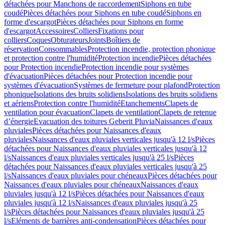
détachées pour Manchons de raccordement
Siphons en tube
coudé
Pièces détachées pour Siphons en tube coudé
Siphons en
forme d'escargot
Pièces détachées pour Siphons en forme
d'escargot
Accessoires
Colliers
Fixations pour
colliers
Coques
Obturateurs
Joints
Boîtiers de
réservation
Consommables
Protection incendie, protection phonique
et protection contre l'humidité
Protection incendie
Pièces détachées
pour Protection incendie
Protection incendie pour systèmes
d'évacuation
Pièces détachées pour Protection incendie pour
systèmes d'évacuation
Systèmes de fermeture pour plafond
Protection
phonique
Isolations des bruits solidiens
Isolations des bruits solidiens
et aériens
Protection contre l'humidité
Etanchements
Clapets de
ventilation pour évacuation
Clapets de ventilation
Clapets de retenue
d’énergie
Evacuation des toitures Geberit Pluvia
Naissances d'eaux
pluviales
Pièces détachées pour Naissances d'eaux
pluviales
Naissances d'eaux pluviales verticales jusqu'à 12 l/s
Pièces
détachées pour Naissances d'eaux pluviales verticales jusqu'à 12
l/s
Naissances d'eaux pluviales verticales jusqu'à 25 l/s
Pièces
détachées pour Naissances d'eaux pluviales verticales jusqu'à 25
l/s
Naissances d'eaux pluviales pour chéneaux
Pièces détachées pour
Naissances d'eaux pluviales pour chéneaux
Naissances d'eaux
pluviales jusqu'à 12 l/s
Pièces détachées pour Naissances d'eaux
pluviales jusqu'à 12 l/s
Naissances d'eaux pluviales jusqu'à 25
l/s
Pièces détachées pour Naissances d'eaux pluviales jusqu'à 25
l/s
Eléments de barrières anti-condensation
Pièces détachées pour