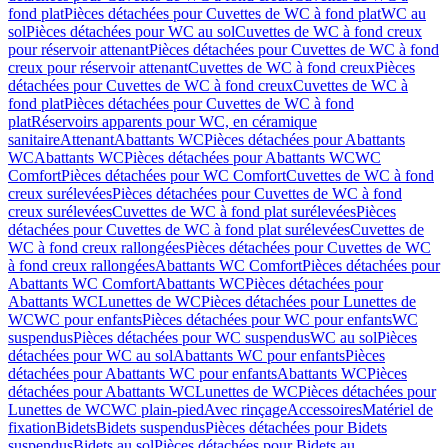
fond plat
Pièces détachées pour Cuvettes de WC à fond plat
WC au
sol
Pièces détachées pour WC au sol
Cuvettes de WC à fond creux
pour réservoir attenant
Pièces détachées pour Cuvettes de WC à fond
creux pour réservoir attenant
Cuvettes de WC à fond creux
Pièces
détachées pour Cuvettes de WC à fond creux
Cuvettes de WC à
fond plat
Pièces détachées pour Cuvettes de WC à fond
plat
Réservoirs apparents pour WC, en céramique
sanitaire
Attenant
Abattants WC
Pièces détachées pour Abattants
WC
Abattants WC
Pièces détachées pour Abattants WC
WC
Comfort
Pièces détachées pour WC Comfort
Cuvettes de WC à fond
creux surélevées
Pièces détachées pour Cuvettes de WC à fond
creux surélevées
Cuvettes de WC à fond plat surélevées
Pièces
détachées pour Cuvettes de WC à fond plat surélevées
Cuvettes de
WC à fond creux rallongées
Pièces détachées pour Cuvettes de WC
à fond creux rallongées
Abattants WC Comfort
Pièces détachées pour
Abattants WC Comfort
Abattants WC
Pièces détachées pour
Abattants WC
Lunettes de WC
Pièces détachées pour Lunettes de
WC
WC pour enfants
Pièces détachées pour WC pour enfants
WC
suspendus
Pièces détachées pour WC suspendus
WC au sol
Pièces
détachées pour WC au sol
Abattants WC pour enfants
Pièces
détachées pour Abattants WC pour enfants
Abattants WC
Pièces
détachées pour Abattants WC
Lunettes de WC
Pièces détachées pour
Lunettes de WC
WC plain-pied
Avec rinçage
Accessoires
Matériel de
fixation
Bidets
Bidets suspendus
Pièces détachées pour Bidets
suspendus
Bidets au sol
Pièces détachées pour Bidets au