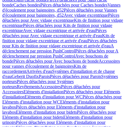
bonde
Caches bondes
Pièces détachées pour Caches bondes
Vannes
d'écoulement pour baignoires, d52
Pièces détachées pour Vannes
d'écoulement pour baignoires, d52
Avec vidage excentrique
Pièces
détachées pour Avec vidage excentrique
Kits de finition pour vidage
excentrique
Pièces détachées pour Kits de finition pour vidage
excentrique
Avec vidage excentrique et arrivée d'eau
Pièces
détachées pour Avec vidage excentrique et arrivée d'eau
Kits de
finition pour vidage excentrique et arrivée d'eau
Pièces détachées
pour Kits de finition pour vidage excentrique et arrivée d'eau
A
déclenchement par pression PushControl
Pièces détachées pour A
déclenchement par pression PushControl
Avec bouchons de
bonde
Pièces détachées pour Avec bouchons de bonde
Accessoires
pour vannes d'écoulement de baignoires
Kits de
raccordement
Arrivées d'eau
Systèmes d'installation et de chasse
d'eau
Geberit Duofix
Parois
Pièces détachées pour Parois
Systèmes
porteurs
Pièces détachées pour Systèmes
porteurs
Revêtements
Accessoires
Pièces détachées pour
Accessoires
Eléments d'installation
Pièces détachées pour Eléments
d'installation
Eléments d'installation pour WC
Pièces détachées pour
Eléments d'installation pour WC
Eléments d'installation pour
lavabos
Pièces détachées pour Eléments d'installation pour
lavabos
Eléments d'installation pour bidets
Pièces détachées pour
Eléments d'installation pour bidets
Eléments d'installation pour
urinoirs
Pièces détachées pour Eléments d'installation pour