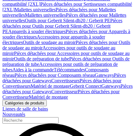
compatibilité [2XL]
Pièces détachées pour Sertisseuses compatibilité
[2XL]
Mallettes universelles
Pièces détachées pour Mallettes
universelles
Mallettes universelles
Pièces détachées pour Mallettes
universelles
Outils pour Geberit Silent-db20 / Geberit PE
Pièces
détachées pour Outils pour Geberit Silent-db20 / Geberit
PE
Appareils à souder électriques
Pièces détachées pour Appareils à
souder électriques
Accessoires pour appareils à souder
électriques
Outils de soudage au miroir
Pièces détachées pour Outils
de soudage au miroir
Accessoires pour outils de soudage au
miroir
Pièces détachées pour Accessoires pour outils de soudage au
miroir
Outils de préparation de tube
Pièces détachées pour Outils de
préparation de tube
Accessoires pour outils de préparation de
tubes
Aides à la commande
Télécommandes
Composants
réseau
Pièces détachées pour Composants réseau
Gateways
Pièces
détachées pour Gateways
Convertisseurs
Pièces détachées pour
Convertisseurs
Matériel de montage
Geberit Connect
Gateways
Pièces
détachées pour Gateways
Convertisseur
Pièces détachées pour
Convertisseur
Matériel de montage
Catégories de produits
Lignes de salle de bains
Nouveautés