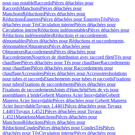
pour eau potable
Raccords
Pièces détachées pour
Raccords
Manchons
Pièces détachées pour
Manchons
Réductions
Pièces détachées pour
Réductions
Équerres
Pièces détachées pour Équerres
Tés
Pièces
détachées pour Tés
Circulation interne
Pièces détachées pour
Circulation interne
Réductions indémontables
Pièces détachées pour
Réductions indémontables
Réductions et raccordements,
démontables
Pièces détachées pour Réductions et raccordements,
démontables
Obturateurs
Pièces détachées pour
Obturateurs
Raccordements
Pièces détachées pour
Raccordements
Nourrices de distribution avec raccord fileté
Tés pour
chauffage
Pièces détachées pour Tés pour chauffage
Raccordements
pour chauffage
Pièces détachées pour Raccordements pour
chauffage
Accessoires
Pièces détachées pour Accessoires
Isolations
pour tubes et raccords
Etanchements pour tubes et raccords
Fixations
pour tubes
Fixations de raccordements
Pièces détachées pour
Fixations de raccordements
Joints d'étanchéité
Sets de vis pour
assemblages à bride
Geberit Mapress Acier Inoxydable
Geberit
Mapress Acier Inoxydable
Pièces détachées pour Geberit Mapress
Acier Inoxydable
Tuyaux 1.4401
Pièces détachées pour Tuyaux
1.4401
Tuyaux 1.4521
Pièces détachées pour Tuyaux
1.4521
Mamelons
Manchons
Pièces détachées pour
Manchons
Réductions
Pièces détachées pour
Réductions
Coudes
Pièces détachées pour Coudes
Tés
Pièces
détachées pour Tés
Circulation interne
Pièces détachées pour