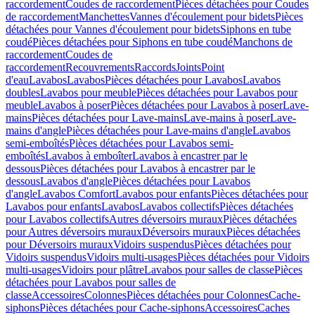
raccordement
Coudes de raccordement
Pièces détachées pour Coudes
de raccordement
Manchettes
Vannes d'écoulement pour bidets
Pièces
détachées pour Vannes d'écoulement pour bidets
Siphons en tube
coudé
Pièces détachées pour Siphons en tube coudé
Manchons de
raccordement
Coudes de
raccordement
Recouvrements
Raccords
Joints
Point
d'eau
Lavabos
Lavabos
Pièces détachées pour Lavabos
Lavabos
doubles
Lavabos pour meuble
Pièces détachées pour Lavabos pour
meuble
Lavabos à poser
Pièces détachées pour Lavabos à poser
Lave-
mains
Pièces détachées pour Lave-mains
Lave-mains à poser
Lave-
mains d'angle
Pièces détachées pour Lave-mains d'angle
Lavabos
semi-emboîtés
Pièces détachées pour Lavabos semi-
emboîtés
Lavabos à emboîter
Lavabos à encastrer par le
dessous
Pièces détachées pour Lavabos à encastrer par le
dessous
Lavabos d'angle
Pièces détachées pour Lavabos
d'angle
Lavabos Comfort
Lavabos pour enfants
Pièces détachées pour
Lavabos pour enfants
Lavabos
Lavabos collectifs
Pièces détachées
pour Lavabos collectifs
Autres déversoirs muraux
Pièces détachées
pour Autres déversoirs muraux
Déversoirs muraux
Pièces détachées
pour Déversoirs muraux
Vidoirs suspendus
Pièces détachées pour
Vidoirs suspendus
Vidoirs multi-usages
Pièces détachées pour Vidoirs
multi-usages
Vidoirs pour plâtre
Lavabos pour salles de classe
Pièces
détachées pour Lavabos pour salles de
classe
Accessoires
Colonnes
Pièces détachées pour Colonnes
Cache-
siphons
Pièces détachées pour Cache-siphons
Accessoires
Caches