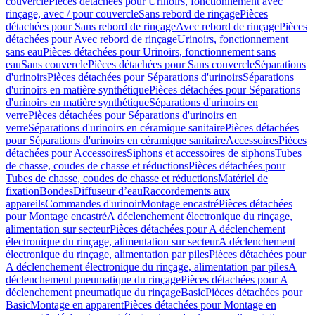
couvercle
Pièces détachées pour Urinoirs, fonctionnement avec
rinçage, avec / pour couvercle
Sans rebord de rinçage
Pièces
détachées pour Sans rebord de rinçage
Avec rebord de rinçage
Pièces
détachées pour Avec rebord de rinçage
Urinoirs, fonctionnement
sans eau
Pièces détachées pour Urinoirs, fonctionnement sans
eau
Sans couvercle
Pièces détachées pour Sans couvercle
Séparations
d'urinoirs
Pièces détachées pour Séparations d'urinoirs
Séparations
d'urinoirs en matière synthétique
Pièces détachées pour Séparations
d'urinoirs en matière synthétique
Séparations d'urinoirs en
verre
Pièces détachées pour Séparations d'urinoirs en
verre
Séparations d'urinoirs en céramique sanitaire
Pièces détachées
pour Séparations d'urinoirs en céramique sanitaire
Accessoires
Pièces
détachées pour Accessoires
Siphons et accessoires de siphons
Tubes
de chasse, coudes de chasse et réductions
Pièces détachées pour
Tubes de chasse, coudes de chasse et réductions
Matériel de
fixation
Bondes
Diffuseur d’eau
Raccordements aux
appareils
Commandes d'urinoir
Montage encastré
Pièces détachées
pour Montage encastré
A déclenchement électronique du rinçage,
alimentation sur secteur
Pièces détachées pour A déclenchement
électronique du rinçage, alimentation sur secteur
A déclenchement
électronique du rinçage, alimentation par piles
Pièces détachées pour
A déclenchement électronique du rinçage, alimentation par piles
A
déclenchement pneumatique du rinçage
Pièces détachées pour A
déclenchement pneumatique du rinçage
Basic
Pièces détachées pour
Basic
Montage en apparent
Pièces détachées pour Montage en