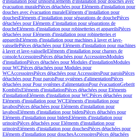
d'installation pour urinoirs
Eléments d'installation pour douches avec
évacuation murale
Pièces détachées pour Eléments d'installation pour
douches avec évacuation murale
Eléments d’installation pour
douches
Eléments d’installation pour séparations de douche
Pièces
détachées pour Eléments d’installation pour séparations de
douche
Eléments d'installation pour robinetteries et appareils
Pièces
détachées pour Eléments d'installation pour robinetteries et
appareils
Eléments d'installation pour machines à laver et lave-
vaisselle
Pièces détachées pour Eléments d'installation pour machines
à laver et lave-vaisselle
Eléments d'installation pour charges de
console
Accessoires
Pièces détachées pour Accessoires
Modules
d'installation
Pièces détachées pour Modules d'installation
Modules
pour WC
Pièces détachées pour Modules pour
WC
Accessoires
Pièces détachées pour Accessoires
Pour parois
Pièces
détachées pour Pour parois
Pour systèmes d'alimentation
Pièces
détachées pour Pour systèmes d'alimentation
Pour évacuation
Geberit
Kombifix
Eléments d'installation
Pièces détachées pour Eléments
d'installation
Eléments d'installation pour WC
Pièces détachées pour
Eléments d'installation pour WC
Eléments d'installation pour
lavabos
Pièces détachées pour Eléments d'installation pour
lavabos
Eléments d'installation pour bidets
Pièces détachées pour
Eléments d'installation pour bidets
Eléments d'installation pour
urinoirs
Pièces détachées pour Eléments d'installation pour
urinoirs
Eléments d'installation pour douches
Pièces détachées pour
Eléments d'installation pour douches
Accessoires
Pièces détachées