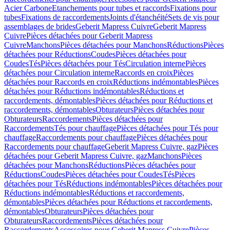
Acier Carbone
Etanchements pour tubes et raccords
Fixations pour
tubes
Fixations de raccordements
Joints d'étanchéité
Sets de vis pour
assemblages de brides
Geberit Mapress Cuivre
Geberit Mapress
Cuivre
Pièces détachées pour Geberit Mapress
Cuivre
Manchons
Pièces détachées pour Manchons
Réductions
Pièces
détachées pour Réductions
Coudes
Pièces détachées pour
Coudes
Tés
Pièces détachées pour Tés
Circulation interne
Pièces
détachées pour Circulation interne
Raccords en croix
Pièces
détachées pour Raccords en croix
Réductions indémontables
Pièces
détachées pour Réductions indémontables
Réductions et
raccordements, démontables
Pièces détachées pour Réductions et
raccordements, démontables
Obturateurs
Pièces détachées pour
Obturateurs
Raccordements
Pièces détachées pour
Raccordements
Tés pour chauffage
Pièces détachées pour Tés pour
chauffage
Raccordements pour chauffage
Pièces détachées pour
Raccordements pour chauffage
Geberit Mapress Cuivre, gaz
Pièces
détachées pour Geberit Mapress Cuivre, gaz
Manchons
Pièces
détachées pour Manchons
Réductions
Pièces détachées pour
Réductions
Coudes
Pièces détachées pour Coudes
Tés
Pièces
détachées pour Tés
Réductions indémontables
Pièces détachées pour
Réductions indémontables
Réductions et raccordements,
démontables
Pièces détachées pour Réductions et raccordements,
démontables
Obturateurs
Pièces détachées pour
Obturateurs
Raccordements
Pièces détachées pour
Raccordements
Accessoires pour Geberit Mapress Cuivre
Pièces