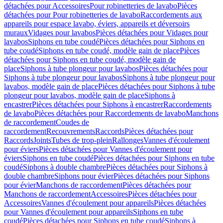
détachées pour Accessoires
Pour robinetteries de lavabo
Pièces
détachées pour Pour robinetteries de lavabo
Raccordements aux
appareils pour espace lavabo, éviers, appareils et déversoirs
muraux
Vidages pour lavabos
Pièces détachées pour Vidages pour
lavabos
Siphons en tube coudé
Pièces détachées pour Siphons en
tube coudé
Siphons en tube coudé, modèle gain de place
Pièces
détachées pour Siphons en tube coudé, modèle gain de
place
Siphons à tube plongeur pour lavabos
Pièces détachées pour
Siphons à tube plongeur pour lavabos
Siphons à tube plongeur pour
lavabos, modèle gain de place
Pièces détachées pour Siphons à tube
plongeur pour lavabos, modèle gain de place
Siphons à
encastrer
Pièces détachées pour Siphons à encastrer
Raccordements
de lavabo
Pièces détachées pour Raccordements de lavabo
Manchons
de raccordement
Coudes de
raccordement
Recouvrements
Raccords
Pièces détachées pour
Raccords
Joints
Tubes de trop-plein
Rallonges
Vannes d'écoulement
pour éviers
Pièces détachées pour Vannes d'écoulement pour
éviers
Siphons en tube coudé
Pièces détachées pour Siphons en tube
coudé
Siphons à double chambre
Pièces détachées pour Siphons à
double chambre
Siphons pour évier
Pièces détachées pour Siphons
pour évier
Manchons de raccordement
Pièces détachées pour
Manchons de raccordement
Accessoires
Pièces détachées pour
Accessoires
Vannes d'écoulement pour appareils
Pièces détachées
pour Vannes d'écoulement pour appareils
Siphons en tube
coudé
Pièces détachées pour Siphons en tube coudé
Siphons à