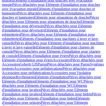
urinoirs
Eléments d'installation pour douches avec évacuation
murale
Pièces détachées pour Eléments d'installation pour douches
avec évacuation murale
Eléments d'installation pour douches et
baignoires
Pièces détachées pour Eléments d'installation pour
douches et baignoires
Eléments pour séparations de douche
Pièces
détachées pour Eléments pour séparations de douche
Eléments
d'installation pour déversoirs
Pièces détachées pour Eléments
d'installation pour déversoirs
Eléments d'installation pour
robinetteries
Pièces détachées pour Eléments d'installation pour
robinetteries
Eléments d'installation pour machines à laver et lave-
vaisselle
Pièces détachées pour Eléments d'installation pour machines
à laver et lave-vaisselle
Eléments d'installation pour charges de
console
Pièces détachées pour Eléments d'installation pour charges
de console
Eléments d'installation pour éviers
Pièces détachées pour
Eléments d'installation pour éviers
Accessoires
Pièces détachées pour
Accessoires
Geberit GIS
Parois
Pièces détachées pour Parois
Systèmes
porteurs
Accessoires pour préfabrications
Pièces détachées pour
Accessoires pour préfabrications
Accessoires pour l'isolation
phonique
Revêtements
Eléments d'installation
Pièces détachées pour
Eléments d'installation
Eléments d'installation pour WC
Pièces
détachées pour Eléments d'installation pour WC
Eléments
d'installation pour lavabos
Pièces détachées pour Eléments
d'installation pour lavabos
Eléments d'installation pour bidets
Pièces
détachées pour Eléments d'installation pour bidets
Eléments
d'installation pour urinoirs
Pièces détachées pour Eléments