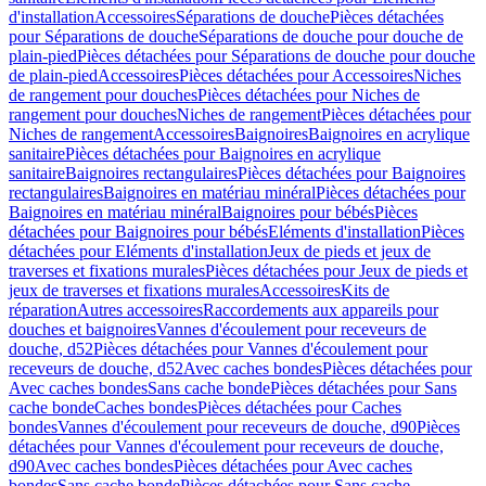
d'installation
Accessoires
Séparations de douche
Pièces détachées
pour Séparations de douche
Séparations de douche pour douche de
plain-pied
Pièces détachées pour Séparations de douche pour douche
de plain-pied
Accessoires
Pièces détachées pour Accessoires
Niches
de rangement pour douches
Pièces détachées pour Niches de
rangement pour douches
Niches de rangement
Pièces détachées pour
Niches de rangement
Accessoires
Baignoires
Baignoires en acrylique
sanitaire
Pièces détachées pour Baignoires en acrylique
sanitaire
Baignoires rectangulaires
Pièces détachées pour Baignoires
rectangulaires
Baignoires en matériau minéral
Pièces détachées pour
Baignoires en matériau minéral
Baignoires pour bébés
Pièces
détachées pour Baignoires pour bébés
Eléments d'installation
Pièces
détachées pour Eléments d'installation
Jeux de pieds et jeux de
traverses et fixations murales
Pièces détachées pour Jeux de pieds et
jeux de traverses et fixations murales
Accessoires
Kits de
réparation
Autres accessoires
Raccordements aux appareils pour
douches et baignoires
Vannes d'écoulement pour receveurs de
douche, d52
Pièces détachées pour Vannes d'écoulement pour
receveurs de douche, d52
Avec caches bondes
Pièces détachées pour
Avec caches bondes
Sans cache bonde
Pièces détachées pour Sans
cache bonde
Caches bondes
Pièces détachées pour Caches
bondes
Vannes d'écoulement pour receveurs de douche, d90
Pièces
détachées pour Vannes d'écoulement pour receveurs de douche,
d90
Avec caches bondes
Pièces détachées pour Avec caches
bondes
Sans cache bonde
Pièces détachées pour Sans cache