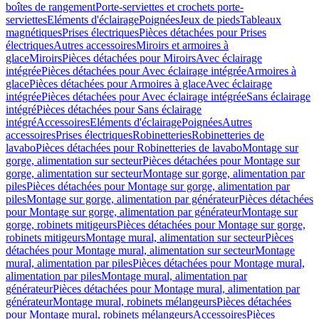
boîtes de rangement
Porte-serviettes et crochets porte-
serviettes
Eléments d'éclairage
Poignées
Jeux de pieds
Tableaux
magnétiques
Prises électriques
Pièces détachées pour Prises
électriques
Autres accessoires
Miroirs et armoires à
glace
Miroirs
Pièces détachées pour Miroirs
Avec éclairage
intégrée
Pièces détachées pour Avec éclairage intégrée
Armoires à
glace
Pièces détachées pour Armoires à glace
Avec éclairage
intégrée
Pièces détachées pour Avec éclairage intégrée
Sans éclairage
intégré
Pièces détachées pour Sans éclairage
intégré
Accessoires
Eléments d'éclairage
Poignées
Autres
accessoires
Prises électriques
Robinetteries
Robinetteries de
lavabo
Pièces détachées pour Robinetteries de lavabo
Montage sur
gorge, alimentation sur secteur
Pièces détachées pour Montage sur
gorge, alimentation sur secteur
Montage sur gorge, alimentation par
piles
Pièces détachées pour Montage sur gorge, alimentation par
piles
Montage sur gorge, alimentation par générateur
Pièces détachées
pour Montage sur gorge, alimentation par générateur
Montage sur
gorge, robinets mitigeurs
Pièces détachées pour Montage sur gorge,
robinets mitigeurs
Montage mural, alimentation sur secteur
Pièces
détachées pour Montage mural, alimentation sur secteur
Montage
mural, alimentation par piles
Pièces détachées pour Montage mural,
alimentation par piles
Montage mural, alimentation par
générateur
Pièces détachées pour Montage mural, alimentation par
générateur
Montage mural, robinets mélangeurs
Pièces détachées
pour Montage mural, robinets mélangeurs
Accessoires
Pièces