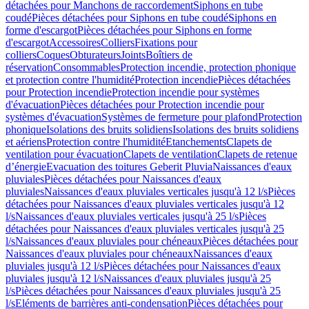
détachées pour Manchons de raccordement
Siphons en tube
coudé
Pièces détachées pour Siphons en tube coudé
Siphons en
forme d'escargot
Pièces détachées pour Siphons en forme
d'escargot
Accessoires
Colliers
Fixations pour
colliers
Coques
Obturateurs
Joints
Boîtiers de
réservation
Consommables
Protection incendie, protection phonique
et protection contre l'humidité
Protection incendie
Pièces détachées
pour Protection incendie
Protection incendie pour systèmes
d'évacuation
Pièces détachées pour Protection incendie pour
systèmes d'évacuation
Systèmes de fermeture pour plafond
Protection
phonique
Isolations des bruits solidiens
Isolations des bruits solidiens
et aériens
Protection contre l'humidité
Etanchements
Clapets de
ventilation pour évacuation
Clapets de ventilation
Clapets de retenue
d’énergie
Evacuation des toitures Geberit Pluvia
Naissances d'eaux
pluviales
Pièces détachées pour Naissances d'eaux
pluviales
Naissances d'eaux pluviales verticales jusqu'à 12 l/s
Pièces
détachées pour Naissances d'eaux pluviales verticales jusqu'à 12
l/s
Naissances d'eaux pluviales verticales jusqu'à 25 l/s
Pièces
détachées pour Naissances d'eaux pluviales verticales jusqu'à 25
l/s
Naissances d'eaux pluviales pour chéneaux
Pièces détachées pour
Naissances d'eaux pluviales pour chéneaux
Naissances d'eaux
pluviales jusqu'à 12 l/s
Pièces détachées pour Naissances d'eaux
pluviales jusqu'à 12 l/s
Naissances d'eaux pluviales jusqu'à 25
l/s
Pièces détachées pour Naissances d'eaux pluviales jusqu'à 25
l/s
Eléments de barrières anti-condensation
Pièces détachées pour