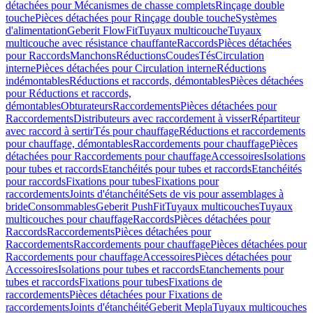
détachées pour Mécanismes de chasse complets
Rinçage double
touche
Pièces détachées pour Rinçage double touche
Systèmes
d'alimentation
Geberit FlowFit
Tuyaux multicouche
Tuyaux
multicouche avec résistance chauffante
Raccords
Pièces détachées
pour Raccords
Manchons
Réductions
Coudes
Tés
Circulation
interne
Pièces détachées pour Circulation interne
Réductions
indémontables
Réductions et raccords, démontables
Pièces détachées
pour Réductions et raccords,
démontables
Obturateurs
Raccordements
Pièces détachées pour
Raccordements
Distributeurs avec raccordement à visser
Répartiteur
avec raccord à sertir
Tés pour chauffage
Réductions et raccordements
pour chauffage, démontables
Raccordements pour chauffage
Pièces
détachées pour Raccordements pour chauffage
Accessoires
Isolations
pour tubes et raccords
Etanchéités pour tubes et raccords
Etanchéités
pour raccords
Fixations pour tubes
Fixations pour
raccordements
Joints d'étanchéité
Sets de vis pour assemblages à
bride
Consommables
Geberit PushFit
Tuyaux multicouches
Tuyaux
multicouches pour chauffage
Raccords
Pièces détachées pour
Raccords
Raccordements
Pièces détachées pour
Raccordements
Raccordements pour chauffage
Pièces détachées pour
Raccordements pour chauffage
Accessoires
Pièces détachées pour
Accessoires
Isolations pour tubes et raccords
Etanchements pour
tubes et raccords
Fixations pour tubes
Fixations de
raccordements
Pièces détachées pour Fixations de
raccordements
Joints d'étanchéité
Geberit Mepla
Tuyaux multicouches