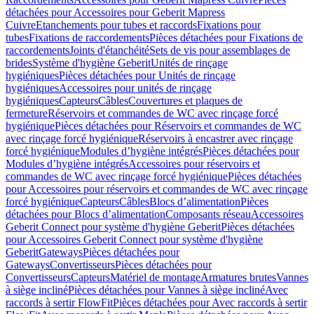
détachées pour Accessoires pour Geberit Mapress
Cuivre
Etanchements pour tubes et raccords
Fixations pour
tubes
Fixations de raccordements
Pièces détachées pour Fixations de
raccordements
Joints d'étanchéité
Sets de vis pour assemblages de
brides
Système d'hygiène Geberit
Unités de rinçage
hygiéniques
Pièces détachées pour Unités de rinçage
hygiéniques
Accessoires pour unités de rinçage
hygiéniques
Capteurs
Câbles
Couvertures et plaques de
fermeture
Réservoirs et commandes de WC avec rinçage forcé
hygiénique
Pièces détachées pour Réservoirs et commandes de WC
avec rinçage forcé hygiénique
Réservoirs à encastrer avec rinçage
forcé hygiénique
Modules d’hygiène intégrés
Pièces détachées pour
Modules d’hygiène intégrés
Accessoires pour réservoirs et
commandes de WC avec rinçage forcé hygiénique
Pièces détachées
pour Accessoires pour réservoirs et commandes de WC avec rinçage
forcé hygiénique
Capteurs
Câbles
Blocs d’alimentation
Pièces
détachées pour Blocs d’alimentation
Composants réseau
Accessoires
Geberit Connect pour système d'hygiène Geberit
Pièces détachées
pour Accessoires Geberit Connect pour système d'hygiène
Geberit
Gateways
Pièces détachées pour
Gateways
Convertisseurs
Pièces détachées pour
Convertisseurs
Capteurs
Matériel de montage
Armatures brutes
Vannes
à siège incliné
Pièces détachées pour Vannes à siège incliné
Avec
raccords à sertir FlowFit
Pièces détachées pour Avec raccords à sertir