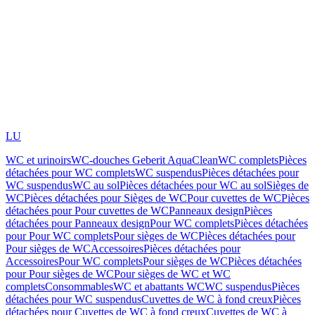
LU
WC et urinoirs
WC-douches Geberit AquaClean
WC complets
Pièces
détachées pour WC complets
WC suspendus
Pièces détachées pour
WC suspendus
WC au sol
Pièces détachées pour WC au sol
Sièges de
WC
Pièces détachées pour Sièges de WC
Pour cuvettes de WC
Pièces
détachées pour Pour cuvettes de WC
Panneaux design
Pièces
détachées pour Panneaux design
Pour WC complets
Pièces détachées
pour Pour WC complets
Pour sièges de WC
Pièces détachées pour
Pour sièges de WC
Accessoires
Pièces détachées pour
Accessoires
Pour WC complets
Pour sièges de WC
Pièces détachées
pour Pour sièges de WC
Pour sièges de WC et WC
complets
Consommables
WC et abattants WC
WC suspendus
Pièces
détachées pour WC suspendus
Cuvettes de WC à fond creux
Pièces
détachées pour Cuvettes de WC à fond creux
Cuvettes de WC à