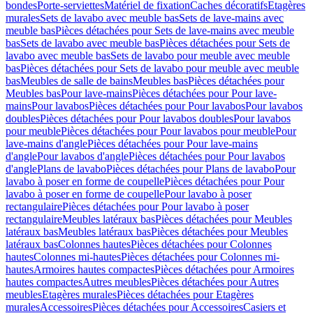
bondes
Porte-serviettes
Matériel de fixation
Caches décoratifs
Etagères
murales
Sets de lavabo avec meuble bas
Sets de lave-mains avec
meuble bas
Pièces détachées pour Sets de lave-mains avec meuble
bas
Sets de lavabo avec meuble bas
Pièces détachées pour Sets de
lavabo avec meuble bas
Sets de lavabo pour meuble avec meuble
bas
Pièces détachées pour Sets de lavabo pour meuble avec meuble
bas
Meubles de salle de bains
Meubles bas
Pièces détachées pour
Meubles bas
Pour lave-mains
Pièces détachées pour Pour lave-
mains
Pour lavabos
Pièces détachées pour Pour lavabos
Pour lavabos
doubles
Pièces détachées pour Pour lavabos doubles
Pour lavabos
pour meuble
Pièces détachées pour Pour lavabos pour meuble
Pour
lave-mains d'angle
Pièces détachées pour Pour lave-mains
d'angle
Pour lavabos d'angle
Pièces détachées pour Pour lavabos
d'angle
Plans de lavabo
Pièces détachées pour Plans de lavabo
Pour
lavabo à poser en forme de coupelle
Pièces détachées pour Pour
lavabo à poser en forme de coupelle
Pour lavabo à poser
rectangulaire
Pièces détachées pour Pour lavabo à poser
rectangulaire
Meubles latéraux bas
Pièces détachées pour Meubles
latéraux bas
Meubles latéraux bas
Pièces détachées pour Meubles
latéraux bas
Colonnes hautes
Pièces détachées pour Colonnes
hautes
Colonnes mi-hautes
Pièces détachées pour Colonnes mi-
hautes
Armoires hautes compactes
Pièces détachées pour Armoires
hautes compactes
Autres meubles
Pièces détachées pour Autres
meubles
Etagères murales
Pièces détachées pour Etagères
murales
Accessoires
Pièces détachées pour Accessoires
Casiers et