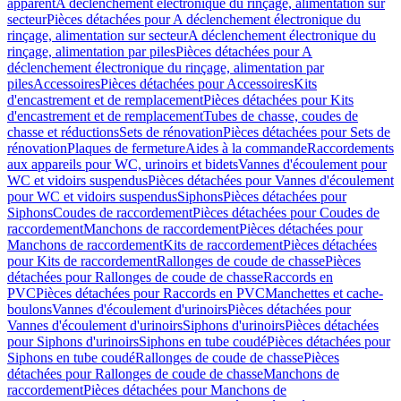
apparent
A déclenchement électronique du rinçage, alimentation sur
secteur
Pièces détachées pour A déclenchement électronique du
rinçage, alimentation sur secteur
A déclenchement électronique du
rinçage, alimentation par piles
Pièces détachées pour A
déclenchement électronique du rinçage, alimentation par
piles
Accessoires
Pièces détachées pour Accessoires
Kits
d'encastrement et de remplacement
Pièces détachées pour Kits
d'encastrement et de remplacement
Tubes de chasse, coudes de
chasse et réductions
Sets de rénovation
Pièces détachées pour Sets de
rénovation
Plaques de fermeture
Aides à la commande
Raccordements
aux appareils pour WC, urinoirs et bidets
Vannes d'écoulement pour
WC et vidoirs suspendus
Pièces détachées pour Vannes d'écoulement
pour WC et vidoirs suspendus
Siphons
Pièces détachées pour
Siphons
Coudes de raccordement
Pièces détachées pour Coudes de
raccordement
Manchons de raccordement
Pièces détachées pour
Manchons de raccordement
Kits de raccordement
Pièces détachées
pour Kits de raccordement
Rallonges de coude de chasse
Pièces
détachées pour Rallonges de coude de chasse
Raccords en
PVC
Pièces détachées pour Raccords en PVC
Manchettes et cache-
boulons
Vannes d'écoulement d'urinoirs
Pièces détachées pour
Vannes d'écoulement d'urinoirs
Siphons d'urinoirs
Pièces détachées
pour Siphons d'urinoirs
Siphons en tube coudé
Pièces détachées pour
Siphons en tube coudé
Rallonges de coude de chasse
Pièces
détachées pour Rallonges de coude de chasse
Manchons de
raccordement
Pièces détachées pour Manchons de