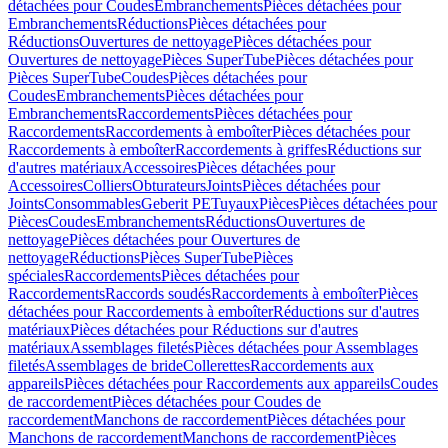
détachées pour Coudes
Embranchements
Pièces détachées pour
Embranchements
Réductions
Pièces détachées pour
Réductions
Ouvertures de nettoyage
Pièces détachées pour
Ouvertures de nettoyage
Pièces SuperTube
Pièces détachées pour
Pièces SuperTube
Coudes
Pièces détachées pour
Coudes
Embranchements
Pièces détachées pour
Embranchements
Raccordements
Pièces détachées pour
Raccordements
Raccordements à emboîter
Pièces détachées pour
Raccordements à emboîter
Raccordements à griffes
Réductions sur
d'autres matériaux
Accessoires
Pièces détachées pour
Accessoires
Colliers
Obturateurs
Joints
Pièces détachées pour
Joints
Consommables
Geberit PE
Tuyaux
Pièces
Pièces détachées pour
Pièces
Coudes
Embranchements
Réductions
Ouvertures de
nettoyage
Pièces détachées pour Ouvertures de
nettoyage
Réductions
Pièces SuperTube
Pièces
spéciales
Raccordements
Pièces détachées pour
Raccordements
Raccords soudés
Raccordements à emboîter
Pièces
détachées pour Raccordements à emboîter
Réductions sur d'autres
matériaux
Pièces détachées pour Réductions sur d'autres
matériaux
Assemblages filetés
Pièces détachées pour Assemblages
filetés
Assemblages de bride
Collerettes
Raccordements aux
appareils
Pièces détachées pour Raccordements aux appareils
Coudes
de raccordement
Pièces détachées pour Coudes de
raccordement
Manchons de raccordement
Pièces détachées pour
Manchons de raccordement
Manchons de raccordement
Pièces