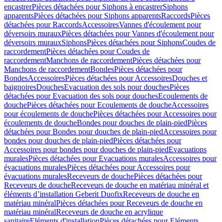
encastrer
Pièces détachées pour Siphons à encastrer
Siphons
apparents
Pièces détachées pour Siphons apparents
Raccords
Pièces
détachées pour Raccords
Accessoires
Vannes d'écoulement pour
déversoirs muraux
Pièces détachées pour Vannes d'écoulement pour
déversoirs muraux
Siphons
Pièces détachées pour Siphons
Coudes de
raccordement
Pièces détachées pour Coudes de
raccordement
Manchons de raccordement
Pièces détachées pour
Manchons de raccordement
Bondes
Pièces détachées pour
Bondes
Accessoires
Pièces détachées pour Accessoires
Douches et
baignoires
Douches
Evacuation des sols pour douches
Pièces
détachées pour Evacuation des sols pour douches
Ecoulements de
douche
Pièces détachées pour Ecoulements de douche
Accessoires
pour écoulements de douche
Pièces détachées pour Accessoires pour
écoulements de douche
Bondes pour douches de plain-pied
Pièces
détachées pour Bondes pour douches de plain-pied
Accessoires pour
bondes pour douches de plain-pied
Pièces détachées pour
Accessoires pour bondes pour douches de plain-pied
Evacuations
murales
Pièces détachées pour Evacuations murales
Accessoires pour
évacuations murales
Pièces détachées pour Accessoires pour
évacuations murales
Receveurs de douche
Pièces détachées pour
Receveurs de douche
Receveurs de douche en matériau minéral et
éléments d’installation Geberit Duofix
Receveurs de douche en
matériau minéral
Pièces détachées pour Receveurs de douche en
matériau minéral
Receveurs de douche en acrylique
sanitaire
Eléments d'installation
Pièces détachées pour Eléments