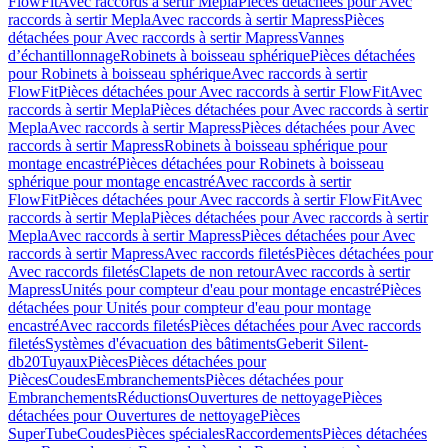
FlowFit
Avec raccords à sertir Mepla
Pièces détachées pour Avec
raccords à sertir Mepla
Avec raccords à sertir Mapress
Pièces
détachées pour Avec raccords à sertir Mapress
Vannes
d’échantillonnage
Robinets à boisseau sphérique
Pièces détachées
pour Robinets à boisseau sphérique
Avec raccords à sertir
FlowFit
Pièces détachées pour Avec raccords à sertir FlowFit
Avec
raccords à sertir Mepla
Pièces détachées pour Avec raccords à sertir
Mepla
Avec raccords à sertir Mapress
Pièces détachées pour Avec
raccords à sertir Mapress
Robinets à boisseau sphérique pour
montage encastré
Pièces détachées pour Robinets à boisseau
sphérique pour montage encastré
Avec raccords à sertir
FlowFit
Pièces détachées pour Avec raccords à sertir FlowFit
Avec
raccords à sertir Mepla
Pièces détachées pour Avec raccords à sertir
Mepla
Avec raccords à sertir Mapress
Pièces détachées pour Avec
raccords à sertir Mapress
Avec raccords filetés
Pièces détachées pour
Avec raccords filetés
Clapets de non retour
Avec raccords à sertir
Mapress
Unités pour compteur d'eau pour montage encastré
Pièces
détachées pour Unités pour compteur d'eau pour montage
encastré
Avec raccords filetés
Pièces détachées pour Avec raccords
filetés
Systèmes d'évacuation des bâtiments
Geberit Silent-
db20
Tuyaux
Pièces
Pièces détachées pour
Pièces
Coudes
Embranchements
Pièces détachées pour
Embranchements
Réductions
Ouvertures de nettoyage
Pièces
détachées pour Ouvertures de nettoyage
Pièces
SuperTube
Coudes
Pièces spéciales
Raccordements
Pièces détachées