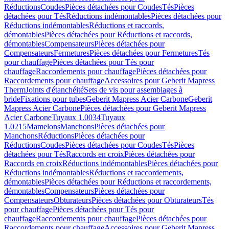
Réductions
Coudes
Pièces détachées pour Coudes
Tés
Pièces
détachées pour Tés
Réductions indémontables
Pièces détachées pour
Réductions indémontables
Réductions et raccords,
démontables
Pièces détachées pour Réductions et raccords,
démontables
Compensateurs
Pièces détachées pour
Compensateurs
Fermetures
Pièces détachées pour Fermetures
Tés
pour chauffage
Pièces détachées pour Tés pour
chauffage
Raccordements pour chauffage
Pièces détachées pour
Raccordements pour chauffage
Accessoires pour Geberit Mapress
Therm
Joints d'étanchéité
Sets de vis pour assemblages à
bride
Fixations pour tubes
Geberit Mapress Acier Carbone
Geberit
Mapress Acier Carbone
Pièces détachées pour Geberit Mapress
Acier Carbone
Tuyaux 1.0034
Tuyaux
1.0215
Mamelons
Manchons
Pièces détachées pour
Manchons
Réductions
Pièces détachées pour
Réductions
Coudes
Pièces détachées pour Coudes
Tés
Pièces
détachées pour Tés
Raccords en croix
Pièces détachées pour
Raccords en croix
Réductions indémontables
Pièces détachées pour
Réductions indémontables
Réductions et raccordements,
démontables
Pièces détachées pour Réductions et raccordements,
démontables
Compensateurs
Pièces détachées pour
Compensateurs
Obturateurs
Pièces détachées pour Obturateurs
Tés
pour chauffage
Pièces détachées pour Tés pour
chauffage
Raccordements pour chauffage
Pièces détachées pour
Raccordements pour chauffage
Accessoires pour Geberit Mapress