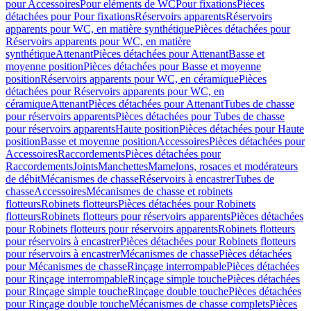
pour Accessoires
Pour eléments de WC
Pour fixations
Pièces
détachées pour Pour fixations
Réservoirs apparents
Réservoirs
apparents pour WC, en matière synthétique
Pièces détachées pour
Réservoirs apparents pour WC, en matière
synthétique
Attenant
Pièces détachées pour Attenant
Basse et
moyenne position
Pièces détachées pour Basse et moyenne
position
Réservoirs apparents pour WC, en céramique
Pièces
détachées pour Réservoirs apparents pour WC, en
céramique
Attenant
Pièces détachées pour Attenant
Tubes de chasse
pour réservoirs apparents
Pièces détachées pour Tubes de chasse
pour réservoirs apparents
Haute position
Pièces détachées pour Haute
position
Basse et moyenne position
Accessoires
Pièces détachées pour
Accessoires
Raccordements
Pièces détachées pour
Raccordements
Joints
Manchettes
Mamelons, rosaces et modérateurs
de débit
Mécanismes de chasse
Réservoirs à encastrer
Tubes de
chasse
Accessoires
Mécanismes de chasse et robinets
flotteurs
Robinets flotteurs
Pièces détachées pour Robinets
flotteurs
Robinets flotteurs pour réservoirs apparents
Pièces détachées
pour Robinets flotteurs pour réservoirs apparents
Robinets flotteurs
pour réservoirs à encastrer
Pièces détachées pour Robinets flotteurs
pour réservoirs à encastrer
Mécanismes de chasse
Pièces détachées
pour Mécanismes de chasse
Rinçage interrompable
Pièces détachées
pour Rinçage interrompable
Rinçage simple touche
Pièces détachées
pour Rinçage simple touche
Rinçage double touche
Pièces détachées
pour Rinçage double touche
Mécanismes de chasse complets
Pièces