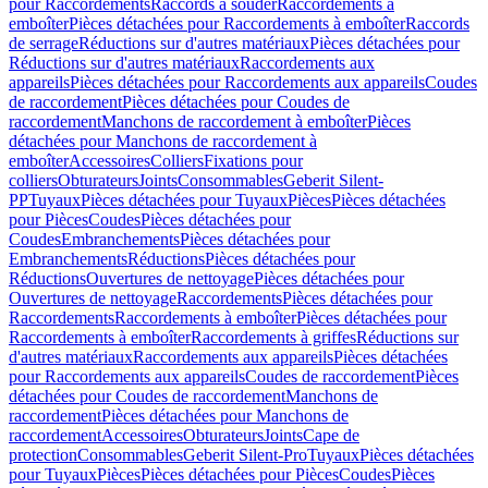
pour Raccordements
Raccords à souder
Raccordements à
emboîter
Pièces détachées pour Raccordements à emboîter
Raccords
de serrage
Réductions sur d'autres matériaux
Pièces détachées pour
Réductions sur d'autres matériaux
Raccordements aux
appareils
Pièces détachées pour Raccordements aux appareils
Coudes
de raccordement
Pièces détachées pour Coudes de
raccordement
Manchons de raccordement à emboîter
Pièces
détachées pour Manchons de raccordement à
emboîter
Accessoires
Colliers
Fixations pour
colliers
Obturateurs
Joints
Consommables
Geberit Silent-
PP
Tuyaux
Pièces détachées pour Tuyaux
Pièces
Pièces détachées
pour Pièces
Coudes
Pièces détachées pour
Coudes
Embranchements
Pièces détachées pour
Embranchements
Réductions
Pièces détachées pour
Réductions
Ouvertures de nettoyage
Pièces détachées pour
Ouvertures de nettoyage
Raccordements
Pièces détachées pour
Raccordements
Raccordements à emboîter
Pièces détachées pour
Raccordements à emboîter
Raccordements à griffes
Réductions sur
d'autres matériaux
Raccordements aux appareils
Pièces détachées
pour Raccordements aux appareils
Coudes de raccordement
Pièces
détachées pour Coudes de raccordement
Manchons de
raccordement
Pièces détachées pour Manchons de
raccordement
Accessoires
Obturateurs
Joints
Cape de
protection
Consommables
Geberit Silent-Pro
Tuyaux
Pièces détachées
pour Tuyaux
Pièces
Pièces détachées pour Pièces
Coudes
Pièces