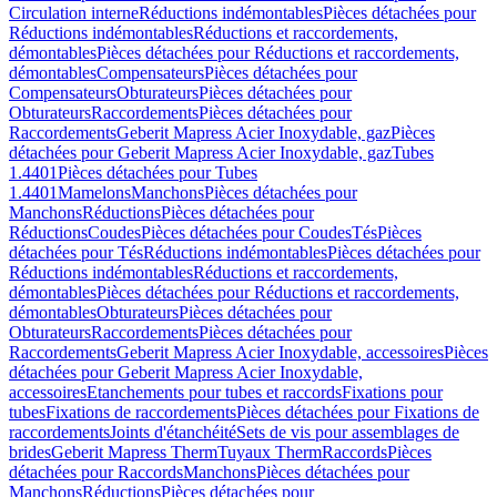
Circulation interne
Réductions indémontables
Pièces détachées pour
Réductions indémontables
Réductions et raccordements,
démontables
Pièces détachées pour Réductions et raccordements,
démontables
Compensateurs
Pièces détachées pour
Compensateurs
Obturateurs
Pièces détachées pour
Obturateurs
Raccordements
Pièces détachées pour
Raccordements
Geberit Mapress Acier Inoxydable, gaz
Pièces
détachées pour Geberit Mapress Acier Inoxydable, gaz
Tubes
1.4401
Pièces détachées pour Tubes
1.4401
Mamelons
Manchons
Pièces détachées pour
Manchons
Réductions
Pièces détachées pour
Réductions
Coudes
Pièces détachées pour Coudes
Tés
Pièces
détachées pour Tés
Réductions indémontables
Pièces détachées pour
Réductions indémontables
Réductions et raccordements,
démontables
Pièces détachées pour Réductions et raccordements,
démontables
Obturateurs
Pièces détachées pour
Obturateurs
Raccordements
Pièces détachées pour
Raccordements
Geberit Mapress Acier Inoxydable, accessoires
Pièces
détachées pour Geberit Mapress Acier Inoxydable,
accessoires
Etanchements pour tubes et raccords
Fixations pour
tubes
Fixations de raccordements
Pièces détachées pour Fixations de
raccordements
Joints d'étanchéité
Sets de vis pour assemblages de
brides
Geberit Mapress Therm
Tuyaux Therm
Raccords
Pièces
détachées pour Raccords
Manchons
Pièces détachées pour
Manchons
Réductions
Pièces détachées pour