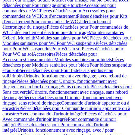
détachées pour Pour rinçage simple touche
Accessoires pour
commandes de WC
Pièces détachées pour Accessoires pour
commandes de WC
Kits d'encastrement
Pièces détachées pour Kits
d'encastrement
Pour commandes de WC à déclenchement
électronique du rinçage
Pièces détachées pour Pour commandes de
WC à déclenchement électronique du rinçage
Modules sanitaires
Geberit Monolith
Modules sanitaires pour WC
Pièces détachées pour
Modules sanitaires pour WC
Pour WC suspendus
Pièces détachées
pour Pour WC suspendus
Pour WC au sol
Pièces détachées pour
Pour WC au sol
Accessoires
Pièces détachées pour
Accessoires
Consommables
Modules sanitaires pour bidets
Pièces
détachées pour Modules sanitaires pour bidets
Pour bidets suspendus
et au sol
Pièces détachées pour Pour bidets suspendus et au
sol
Urinoirs
Urinoirs, fonctionnement avec rinçage, avec rebord de
rinçage
Pièces détachées pour Urinoirs, fonctionnement avec
rinçage, avec rebord de rinçage
Sans couvercle
Pièces détachées pour
Sans couvercle
Urinoirs, fonctionnement avec rinçage, sans rebord
de rinçage
Pièces détachées pour Urinoirs, fonctionnement avec
rinçage, sans rebord de rinçage
Commande d'urinoir apparente ou à
encastrer
Pièces détachées pour Commande d'urinoir apparente ou à
encastrer
Avec commande d'urinoir intégrée
Pièces détachées pour
Avec commande d'urinoir intégrée
Pour commande d'urinoir
intégrée
Pièces détachées pour Pour commande d'urinoir
intégrée
Urinoirs, fonctionnement avec rinçage, avec / pour