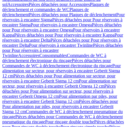
sol
Accessoires
Pièces détachées pour Accessoires
Plaques de
déclenchement et commandes de WC
Plaques de
déclenchement
Pièces détachées pour Plaques de déclenchement
Pour
réservoirs à encastrer Sigma
Pièces détachées pour Pour réservoirs à
encastrer Sigma
Pour réservoirs à encastrer Omega
Pièces détachées
pour Pour réservoirs à encastrer Omega
Pour réservoirs à encastrer
Kappa
Pièces détachées pour Pour réservoirs à encastrer Kappa
Pour
réservoirs à encastrer Delta
Pièces détachées pour Pour réservoirs à
encastrer Delta
Pour réservoirs à encastrer Twinline
Pièces détachées
pour Pour réservoirs à encastrer
Twinline
Accessoires
Consommables
Commandes de WC à
déclenchement électronique du rinçage
Pièces détachées pour
Commandes de WC à déclenchement électronique du rinçage
Pour
alimentation sur secteur, pour réservoirs à encastrer Geberit Sigma
12 cm
Pièces détachées pour Pour alimentation sur secteur, pour
réservoirs à encastrer Geberit Sigma 12 cm
Pour alimentation sur
secteur, pour réservoirs à encastrer Geberit Omega 12 cm
Pièces
détachées pour Pour alimentation sur secteur, pour réservoirs à
encastrer Geberit Omega 12 cm
Pour alimentation par piles, pour
réservoirs à encastrer Geberit Sigma 12 cm
Pièces détachées pour
Pour alimentation par piles, pour réservoirs à encastrer Geberit
Sigma 12 cm
Commandes de WC à déclenchement pneumatique du
rinçage
Pièces détachées pour Commandes de WC à déclenchement
pneumatique du rinçage
Pour rinçage double touche
Pièces détachées
pour Pour rinçage double touche
Pour rinçage simple touche
Pièces