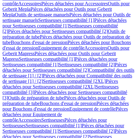
contrôle
Accessoires
Pièces détachées pour Accessoires
Outils pour
Geberit Mepla
Pièces détachées pour Outils pour Geberit
Mepla
Outils de sertissage manuels
Pièces détachées pour Outils de
sertissage manuels
Sertisseuses compatibilité [1]
Pièces détachées
pour Sertisseuses compatibilité [1]
Sertisseuses compatibilité
[2]
Pièces détachées pour Sertisseuses compatibilité [2]
Outils de
préparation de tube
Pièces détachées pour Outils de préparation de
tube
Bouchons d'essai de pression
Pièces détachées pour Bouchons
d'essai de pression
Equipement de contrôle
Accessoires
Outils pour
Geberit Mapress
Pièces détachées pour Outils pour Geberit
Mapress
Sertisseuses compatibilité [1]
Pièces détachées pour
Sertisseuses compatibilité [1]
Sertisseuses compatibilité [2]
Pièces
détachées pour Sertisseuses compatibilité [2]
Compatibilité des outils
de sertissage [1] / [2]
Pièces détachées pour Compatibilité des outils
de sertissage [1] / [2]
Sertisseuses compatibilité [2XL]
Pièces
détachées pour Sertisseuses compatibilité [2XL]
Sertisseuses
compatibilité [3]
Pièces détachées pour Sertisseuses compatibilité
[3]
Outils de préparation de tube
Pièces détachées pour Outils de
préparation de tube
Bouchons d'essai de pression
Pièces détachées
pour Bouchons d'essai de pression
Equipement de contrôle
Pièces
détachées pour Equipement de
contrôle
Accessoires
Sertisseuses
Pièces détachées pour
Sertisseuses
Sertisseuses compatibilité [1]
Pièces détachées pour
Sertisseuses compatibilité [1]
Sertisseuses compatibilité [2]
Pièces
détachées pour Sertisseuses compatibilité [2]
Sertisseuses