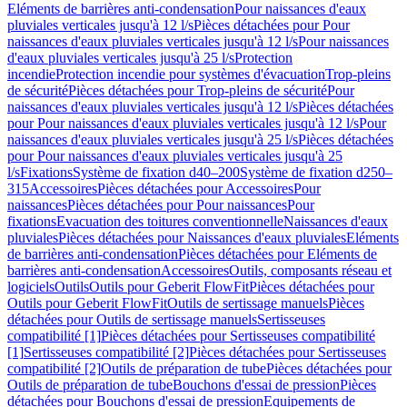
Eléments de barrières anti-condensation
Pour naissances d'eaux
pluviales verticales jusqu'à 12 l/s
Pièces détachées pour Pour
naissances d'eaux pluviales verticales jusqu'à 12 l/s
Pour naissances
d'eaux pluviales verticales jusqu'à 25 l/s
Protection
incendie
Protection incendie pour systèmes d'évacuation
Trop-pleins
de sécurité
Pièces détachées pour Trop-pleins de sécurité
Pour
naissances d'eaux pluviales verticales jusqu'à 12 l/s
Pièces détachées
pour Pour naissances d'eaux pluviales verticales jusqu'à 12 l/s
Pour
naissances d'eaux pluviales verticales jusqu'à 25 l/s
Pièces détachées
pour Pour naissances d'eaux pluviales verticales jusqu'à 25
l/s
Fixations
Système de fixation d40–200
Système de fixation d250–
315
Accessoires
Pièces détachées pour Accessoires
Pour
naissances
Pièces détachées pour Pour naissances
Pour
fixations
Evacuation des toitures conventionnelle
Naissances d'eaux
pluviales
Pièces détachées pour Naissances d'eaux pluviales
Eléments
de barrières anti-condensation
Pièces détachées pour Eléments de
barrières anti-condensation
Accessoires
Outils, composants réseau et
logiciels
Outils
Outils pour Geberit FlowFit
Pièces détachées pour
Outils pour Geberit FlowFit
Outils de sertissage manuels
Pièces
détachées pour Outils de sertissage manuels
Sertisseuses
compatibilité [1]
Pièces détachées pour Sertisseuses compatibilité
[1]
Sertisseuses compatibilité [2]
Pièces détachées pour Sertisseuses
compatibilité [2]
Outils de préparation de tube
Pièces détachées pour
Outils de préparation de tube
Bouchons d'essai de pression
Pièces
détachées pour Bouchons d'essai de pression
Equipements de