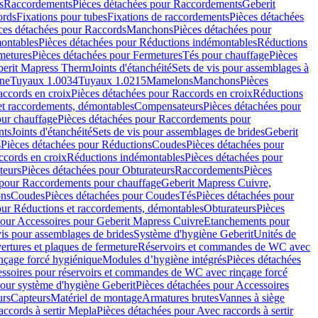
s
Raccordements
Pièces détachées pour Raccordements
Geberit
ords
Fixations pour tubes
Fixations de raccordements
Pièces détachées
ces détachées pour Raccords
Manchons
Pièces détachées pour
ontables
Pièces détachées pour Réductions indémontables
Réductions
metures
Pièces détachées pour Fermetures
Tés pour chauffage
Pièces
berit Mapress Therm
Joints d'étanchéité
Sets de vis pour assemblages à
one
Tuyaux 1.0034
Tuyaux 1.0215
Mamelons
Manchons
Pièces
ccords en croix
Pièces détachées pour Raccords en croix
Réductions
et raccordements, démontables
Compensateurs
Pièces détachées pour
ur chauffage
Pièces détachées pour Raccordements pour
nts
Joints d'étanchéité
Sets de vis pour assemblages de brides
Geberit
s
Pièces détachées pour Réductions
Coudes
Pièces détachées pour
ccords en croix
Réductions indémontables
Pièces détachées pour
teurs
Pièces détachées pour Obturateurs
Raccordements
Pièces
 pour Raccordements pour chauffage
Geberit Mapress Cuivre,
ons
Coudes
Pièces détachées pour Coudes
Tés
Pièces détachées pour
our Réductions et raccordements, démontables
Obturateurs
Pièces
pour Accessoires pour Geberit Mapress Cuivre
Etanchements pour
vis pour assemblages de brides
Système d'hygiène Geberit
Unités de
rtures et plaques de fermeture
Réservoirs et commandes de WC avec
inçage forcé hygiénique
Modules d’hygiène intégrés
Pièces détachées
essoires pour réservoirs et commandes de WC avec rinçage forcé
our système d'hygiène Geberit
Pièces détachées pour Accessoires
urs
Capteurs
Matériel de montage
Armatures brutes
Vannes à siège
accords à sertir Mepla
Pièces détachées pour Avec raccords à sertir