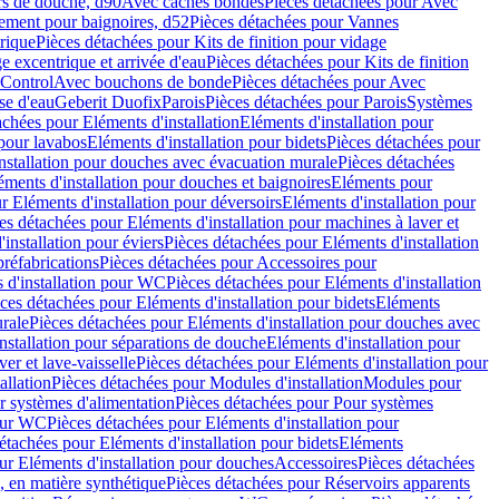
rs de douche, d90
Avec caches bondes
Pièces détachées pour Avec
ement pour baignoires, d52
Pièces détachées pour Vannes
trique
Pièces détachées pour Kits de finition pour vidage
ge excentrique et arrivée d'eau
Pièces détachées pour Kits de finition
hControl
Avec bouchons de bonde
Pièces détachées pour Avec
se d'eau
Geberit Duofix
Parois
Pièces détachées pour Parois
Systèmes
achées pour Eléments d'installation
Eléments d'installation pour
 pour lavabos
Eléments d'installation pour bidets
Pièces détachées pour
nstallation pour douches avec évacuation murale
Pièces détachées
ments d'installation pour douches et baignoires
Eléments pour
r Eléments d'installation pour déversoirs
Eléments d'installation pour
es détachées pour Eléments d'installation pour machines à laver et
installation pour éviers
Pièces détachées pour Eléments d'installation
réfabrications
Pièces détachées pour Accessoires pour
 d'installation pour WC
Pièces détachées pour Eléments d'installation
ces détachées pour Eléments d'installation pour bidets
Eléments
urale
Pièces détachées pour Eléments d'installation pour douches avec
nstallation pour séparations de douche
Eléments d'installation pour
er et lave-vaisselle
Pièces détachées pour Eléments d'installation pour
allation
Pièces détachées pour Modules d'installation
Modules pour
r systèmes d'alimentation
Pièces détachées pour Pour systèmes
pour WC
Pièces détachées pour Eléments d'installation pour
étachées pour Eléments d'installation pour bidets
Eléments
ur Eléments d'installation pour douches
Accessoires
Pièces détachées
 en matière synthétique
Pièces détachées pour Réservoirs apparents