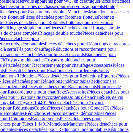
position
Réservoirs apparents pour WC, en céramique
Pièces détachées
étachées pour Tubes de chasse pour réservoirs apparents
Haute
détachées pour Raccordements
Joints
Manchettes
Mamelons, rosaces et
ets flotteurs
Pièces détachées pour Robinets flotteurs
Robinets
trer
Pièces détachées pour Robinets flotteurs pour réservoirs à
able
Rinçage simple touche
Pièces détachées pour Rinçage simple
s de chasse complets
Rinçage double touche
Pièces détachées pour
Pièces détachées pour
t raccords, démontables
Pièces détachées pour Réductions et raccords,
d à sertir
Tés pour chauffage
Réductions et raccordements pour
 et raccords
Etanchéités pour tubes et raccords
Etanchéités pour
Fit
Tuyaux multicouches
Tuyaux multicouches pour
s détachées pour Raccordements pour chauffage
Accessoires
Pièces
nts
Pièces détachées pour Fixations de raccordements
Joints
Manchons
Réductions
Pièces détachées pour Réductions
Équerres
Pièces
Pièces détachées pour Réductions indémontables
Réductions et
accordements
Pièces détachées pour Raccordements
Nourrices de
pour Raccordements pour chauffage
Accessoires
Pièces détachées pour
hées pour Fixations de raccordements
Joints d'étanchéité
Sets de vis
Inoxydable
Tuyaux 1.4401
Pièces détachées pour Tuyaux
es pour Réductions
Coudes
Pièces détachées pour Coudes
Tés
Pièces
indémontables
Réductions et raccordements, démontables
Pièces
pour Obturateurs
Raccordements
Pièces détachées pour
achées pour Tubes 1.4401
Mamelons
Manchons
Pièces détachées pour
ontables
Pièces détachées pour Réductions indémontables
Réductions