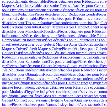
et raccordements, démontables
Pièces détachées pour Réductions et r
Mapress Acier Inoxydable, accessoires
Pièces détachées pour Geberit 
pour Fixations de raccordements
Joints d'étanchéité
Sets de vis pour a
Manchons
Réductions
Pièces détachées pour Réductions
Coudes
Pièces
et raccords, démontables
Pièces détachées pour Réductions et raccord
détachées pour Tés pour chauffage
Raccordements pour chauffage
Piè
bride
Fixations pour tubes
Geberit Mapress Acier Carbone
Geberit Map
détachées pour Manchons
Réductions
Pièces détachées pour Réductio
indémontables
Pièces détachées pour Réductions indémontables
Réduct
Compensateurs
Obturateurs
Pièces détachées pour Obturateurs
Tés pou
chauffage
Accessoires pour Geberit Mapress Acier Carbone
Etanchemen
Mapress Cuivre
Geberit Mapress Cuivre
Pièces détachées pour Geberi
Coudes
Tés
Pièces détachées pour Tés
Circulation interne
Pièces détach
Réductions indémontables
Réductions et raccordements, démontables
détachées pour Raccordements
Tés pour chauffage
Pièces détachées p
gaz
Pièces détachées pour Geberit Mapress Cuivre, gaz
Manchons
Pièc
Tés
Réductions indémontables
Pièces détachées pour Réductions indé
détachées pour Obturateurs
Raccordements
Pièces détachées pour Rac
tubes et raccords
Fixations pour tubes
Fixations de raccordements
Pièce
rinçage hygiéniques
Pièces détachées pour Unités de rinçage hygiéniq
rinçage forcé hygiénique
Pièces détachées pour Réservoirs et comman
pour Modules d’hygiène intégrés
Accessoires pour réservoirs et com
hygiénique
Capteurs
Câbles
Blocs d’alimentation
Pièces détachées pour
Geberit Connect pour système d'hygiène Geberit
Gateways
Pièces dét
incliné
Pièces détachées pour Vannes à siège incliné
Avec raccords à se