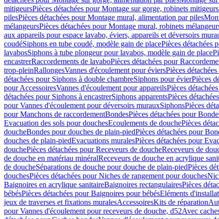
mitigeurs
Pièces détachées pour Montage sur gorge, robinets mitigeurs
piles
Pièces détachées pour Montage mural, alimentation par piles
Mont
mélangeurs
Pièces détachées pour Montage mural, robinets mélangeur
aux appareils pour espace lavabo, éviers, appareils et déversoirs mura
coudé
Siphons en tube coudé, modèle gain de place
Pièces détachées p
lavabos
Siphons à tube plongeur pour lavabos, modèle gain de place
P
encastrer
Raccordements de lavabo
Pièces détachées pour Raccordeme
trop-plein
Rallonges
Vannes d'écoulement pour éviers
Pièces détachées
détachées pour Siphons à double chambre
Siphons pour évier
Pièces d
pour Accessoires
Vannes d'écoulement pour appareils
Pièces détachées
détachées pour Siphons à encastrer
Siphons apparents
Pièces détachée
pour Vannes d'écoulement pour déversoirs muraux
Siphons
Pièces dét
pour Manchons de raccordement
Bondes
Pièces détachées pour Bonde
Evacuation des sols pour douches
Ecoulements de douche
Pièces déta
douche
Bondes pour douches de plain-pied
Pièces détachées pour Bon
douches de plain-pied
Evacuations murales
Pièces détachées pour Eva
douche
Pièces détachées pour Receveurs de douche
Receveurs de douch
de douche en matériau minéral
Receveurs de douche en acrylique sanit
de douche
Séparations de douche pour douche de plain-pied
Pièces dé
douches
Pièces détachées pour Niches de rangement pour douches
Nic
Baignoires en acrylique sanitaire
Baignoires rectangulaires
Pièces déta
bébés
Pièces détachées pour Baignoires pour bébés
Eléments d'installa
jeux de traverses et fixations murales
Accessoires
Kits de réparation
Aut
pour Vannes d'écoulement pour receveurs de douche, d52
Avec cache