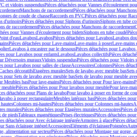
C et vidoirs suspendus
Pièces détachées pour Vannes d'écoulement pou
ccordement
Manchons de raccordement
Pièces détachées pour Manchons
longes de coude de chasse
Raccords en PVC
Pièces détachées pour Ra
s d'urinoirs
Pièces détachées pour Siphons d'urinoirs
Siphons en tube c
ns de raccordement
Pièces détachées pour Manchons de raccordement
C
chées pour Vannes d'écoulement pour bidets
Siphons en tube coudé
Pièc
Point d'eau
Lavabos
Lavabos
Pièces détachées pour Lavabos
Lavabos dou
ains
Pièces détachées pour Lave-mains
Lave-mains à poser
Lave-mains 
oîter
Lavabos à encastrer par le dessous
Pièces détachées pour Lavabos à
ées pour Lavabos pour enfants
Lavabos
Lavabos collectifs
Pièces détaché
our Déversoirs muraux
Vidoirs suspendus
Pièces détachées pour Vidoirs
es pour Lavabos pour salles de classe
Accessoires
Colonnes
Pièces détac
Caches décoratifs
Etagères murales
Sets de lavabo avec meuble bas
Sets 
es pour Sets de lavabo avec meuble bas
Sets de lavabo pour meuble ave
ur Meubles bas
Pour lave-mains
Pièces détachées pour Pour lave-mains
P
r meuble
Pièces détachées pour Pour lavabos pour meuble
Pour lave-mai
ces détachées pour Plans de lavabo
Pour lavabo à poser en forme de cou
lavabo à poser rectangulaire
Meubles latéraux bas
Pièces détachées pour
 hautes
Colonnes mi-hautes
Pièces détachées pour Colonnes mi-hautes
A
res murales
Pièces détachées pour Etagères murales
Accessoires
Pièces d
x de pieds
Tableaux magnétiques
Prises électriques
Pièces détachées pour 
es détachées pour Avec éclairage intégrée
Armoires à glace
Pièces détac
ur Sans éclairage intégré
Accessoires
Eléments d'éclairage
Poignées
Autr
e, alimentation sur secteur
Pièces détachées pour Montage sur gorge, al
gorge, alimentation par générateur
Pièces détachées pour Montage sur g