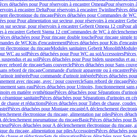
èces détachées pour Pour réservoirs à encastrer Omega
Pour réservoirs 
ervoirs à encastrer Delta
Pour réservoirs à encastrer Twinline
Pièces déta
t électronique du rinçage
Pièces détachées pour Commandes de WC à
ées pour Pour alimentation sur secteur, pour réservoirs à encastrer Geb
on sur secteur, pour réservoirs à encastrer Geberit Omega 12 cm
Pour al
irs à encastrer Geberit Sigma 12 cm
Commandes de WC à déclenchement
ièces détachées pour Pour rinçage double touche
Pour rinçage simple t
ommandes de WC
Kits d'encastrement
Pièces détachées pour Kits d'encast
t électronique du rinçage
Modules sanitaires Geberit Monolith
Modules
our WC au sol
Pièces détachées pour Pour WC au sol
Accessoires
Pièces
 suspendus et au sol
Pièces détachées pour Pour bidets suspendus et au 
avec rebord de rinçage
Sans couvercle
Pièces détachées pour Sans couve
sans rebord de rinçage
Commande d'urinoir apparente ou à encastrer
Piè
rinoir intégrée
Pour commande d'urinoir intégrée
Pièces détachées pou
nnement avec rinçage, avec / pour couvercle
Sans rebord de rinçage
Pièc
onnement sans eau
Pièces détachées pour Urinoirs, fonctionnement sans 
inoirs en matière synthétique
Pièces détachées pour Séparations d'urinoi
n céramique sanitaire
Pièces détachées pour Séparations d'urinoirs en cé
 de chasse et réductions
Pièces détachées pour Tubes de chasse, coudes 
stré
Pièces détachées pour Montage encastré
A déclenchement électroniq
enchement électronique du rinçage, alimentation par piles
Pièces détach
 A déclenchement pneumatique du rinçage
Basic
Pièces détachées pour B
cteur
Pièces détachées pour A déclenchement électronique du rinçage, al
que du rinçage, alimentation par piles
Accessoires
Pièces détachées pou
de chasse et réductions
Sets de rénovation
Pièces détachées pour Sets de