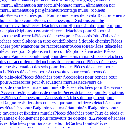
mural, alimentation sur secteur
Montage mural, alimentation par
ural, alimentation par générateur
Montage mural, robinets
vabo
Pièces détachées pour Pour robinetteries de lavabo
Raccordements
hons en tube coudé
Pièces détachées pour Siphons en tube
ur pour lavabos
Pièces détachées pour Siphons à tube plongeur pour
n de place
Siphons à encastrer
Pièces détachées pour Siphons à
uvrements
Raccords
Pièces détachées pour Raccords
Joints
Tubes de
tachées pour Siphons en tube coudé
Siphons à double chambre
Pièces
achées pour Manchons de raccordement
Accessoires
Pièces détachées
 détachées pour Siphons en tube coudé
Siphons à encastrer
Pièces
soires
Vannes d'écoulement pour déversoirs muraux
Pièces détachées
udes de raccordement
Manchons de raccordement
Pièces détachées
ouches
Evacuation des sols pour douches
Pièces détachées pour
uche
Pièces détachées pour Accessoires pour écoulements de
e plain-pied
Pièces détachées pour Accessoires pour bondes pour
 pour Accessoires pour évacuations murales
Receveurs de
urs de douche en matériau minéral
Pièces détachées pour Receveurs
n
Accessoires
Séparations de douche
Pièces détachées pour Séparations
res
Pièces détachées pour Accessoires
Niches de rangement pour
es
Baignoires
Baignoires en acrylique sanitaire
Pièces détachées pour
es détachées pour Baignoires en matériau minéral
Baignoires pour
e traverses et fixations murales
Pièces détachées pour Jeux de pieds et
s
Vannes d'écoulement pour receveurs de douche, d52
Pièces détachées
èces détachées pour Sans cache bonde
Caches bondes
Pièces