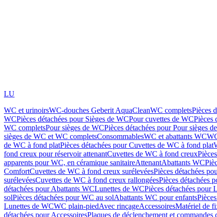
LU
WC et urinoirs
WC-douches Geberit AquaClean
WC complets
Pièces 
WC
Pièces détachées pour Sièges de WC
Pour cuvettes de WC
Pièces 
WC complets
Pour sièges de WC
Pièces détachées pour Pour sièges 
sièges de WC et WC complets
Consommables
WC et abattants WC
WC
de WC à fond plat
Pièces détachées pour Cuvettes de WC à fond plat
fond creux pour réservoir attenant
Cuvettes de WC à fond creux
Pièce
apparents pour WC, en céramique sanitaire
Attenant
Abattants WC
Piè
Comfort
Cuvettes de WC à fond creux surélevées
Pièces détachées po
surélevées
Cuvettes de WC à fond creux rallongées
Pièces détachées p
détachées pour Abattants WC
Lunettes de WC
Pièces détachées pour 
sol
Pièces détachées pour WC au sol
Abattants WC pour enfants
Pièces
Lunettes de WC
WC plain-pied
Avec rinçage
Accessoires
Matériel de f
détachées pour Accessoires
Plaques de déclenchement et commandes