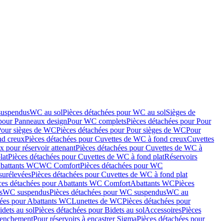
suspendus
WC au sol
Pièces détachées pour WC au sol
Sièges de
 pour Panneaux design
Pour WC complets
Pièces détachées pour Pour
Pour sièges de WC
Pièces détachées pour Pour sièges de WC
Pour
nd creux
Pièces détachées pour Cuvettes de WC à fond creux
Cuvettes
 pour réservoir attenant
Pièces détachées pour Cuvettes de WC à
lat
Pièces détachées pour Cuvettes de WC à fond plat
Réservoirs
Abattants WC
WC Comfort
Pièces détachées pour WC
surélevées
Pièces détachées pour Cuvettes de WC à fond plat
ces détachées pour Abattants WC Comfort
Abattants WC
Pièces
s
WC suspendus
Pièces détachées pour WC suspendus
WC au
hées pour Abattants WC
Lunettes de WC
Pièces détachées pour
idets au sol
Pièces détachées pour Bidets au sol
Accessoires
Pièces
clenchement
Pour réservoirs à encastrer Sigma
Pièces détachées pour