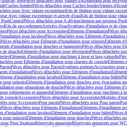
e douche, d90
Pièces détachées pour Vannes d'écoulement pour receveu
nde
Caches bondes
Pièces détachées pour Caches bondes
Vannes d'écoul
achées pour Avec vidage excentrique
Kits de finition pour vidage excen
pour Avec vidage excentrique et arrivée d'eau
Kits de finition pour vida
n PushControl
Pièces détachées pour A déclenchement par pression Pus
res
Kits de raccordement
Arrivées d'eau
Systèmes d'installation et de chas
ires
Pièces détachées pour Accessoires
Eléments d'installation
Pièces dét
'installation pour lavabos
Pièces détachées pour Eléments d'installation
s
Pièces détachées pour Eléments d'installation pour urinoirs
Eléments d'i
ments d'installation pour douches et baignoires
Pièces détachées pour Elé
ns de douche
Eléments d'installation pour déversoirs
Pièces détachées pou
teries
Eléments d'installation pour machines à laver et lave-vaisselle
Pièc
tachées pour Eléments d'installation pour charges de console
Eléments d'
Parois
Pièces détachées pour Parois
Systèmes porteurs
Accessoires pour p
nts d'installation
Pièces détachées pour Eléments d'installation
Eléments
éments d'installation pour lavabos
Eléments d'installation pour bidets
Piè
n pour urinoirs
Eléments d'installation pour douches avec évacuation m
tallation pour séparations de douche
Pièces détachées pour Eléments d’i
pour robinetteries et appareils
Eléments d'installation pour machines à lav
 de console
Accessoires
Pièces détachées pour Accessoires
Modules d'inst
hées pour Accessoires
Pour parois
Pièces détachées pour Pour parois
Pou
n
Pièces détachées pour Eléments d'installation
Eléments d'installation 
s d'installation pour lavabos
Eléments d'installation pour bidets
Pièces d
n pour urinoirs
Eléments d'installation pour douches
Pièces détachées po
 pour Pour fixations
Réservoirs apparents
Réservoirs apparents pour WC,