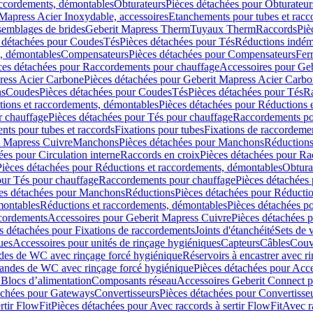
accordements, démontables
Obturateurs
Pièces détachées pour Obturateur
Mapress Acier Inoxydable, accessoires
Etanchements pour tubes et racc
ssemblages de brides
Geberit Mapress Therm
Tuyaux Therm
Raccords
Piè
 détachées pour Coudes
Tés
Pièces détachées pour Tés
Réductions indém
s, démontables
Compensateurs
Pièces détachées pour Compensateurs
Fer
ces détachées pour Raccordements pour chauffage
Accessoires pour Ge
ress Acier Carbone
Pièces détachées pour Geberit Mapress Acier Carb
ns
Coudes
Pièces détachées pour Coudes
Tés
Pièces détachées pour Tés
Ra
ions et raccordements, démontables
Pièces détachées pour Réductions 
r chauffage
Pièces détachées pour Tés pour chauffage
Raccordements po
ts pour tubes et raccords
Fixations pour tubes
Fixations de raccordeme
t Mapress Cuivre
Manchons
Pièces détachées pour Manchons
Réduction
ées pour Circulation interne
Raccords en croix
Pièces détachées pour Ra
Pièces détachées pour Réductions et raccordements, démontables
Obtura
our Tés pour chauffage
Raccordements pour chauffage
Pièces détachées
es détachées pour Manchons
Réductions
Pièces détachées pour Réducti
montables
Réductions et raccordements, démontables
Pièces détachées p
cordements
Accessoires pour Geberit Mapress Cuivre
Pièces détachées 
s détachées pour Fixations de raccordements
Joints d'étanchéité
Sets de 
ues
Accessoires pour unités de rinçage hygiéniques
Capteurs
Câbles
Couve
des de WC avec rinçage forcé hygiénique
Réservoirs à encastrer avec r
mandes de WC avec rinçage forcé hygiénique
Pièces détachées pour Acc
 Blocs d’alimentation
Composants réseau
Accessoires Geberit Connect p
achées pour Gateways
Convertisseurs
Pièces détachées pour Convertisse
rtir FlowFit
Pièces détachées pour Avec raccords à sertir FlowFit
Avec r