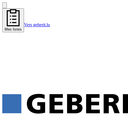
Vers geberit.lu
Mes listes