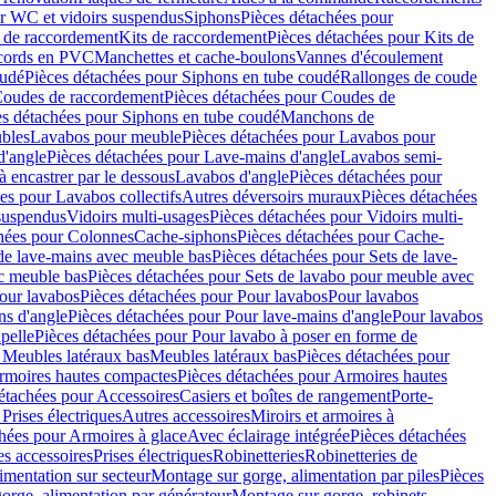
r WC et vidoirs suspendus
Siphons
Pièces détachées pour
 de raccordement
Kits de raccordement
Pièces détachées pour Kits de
ccords en PVC
Manchettes et cache-boulons
Vannes d'écoulement
oudé
Pièces détachées pour Siphons en tube coudé
Rallonges de coude
oudes de raccordement
Pièces détachées pour Coudes de
es détachées pour Siphons en tube coudé
Manchons de
bles
Lavabos pour meuble
Pièces détachées pour Lavabos pour
d'angle
Pièces détachées pour Lave-mains d'angle
Lavabos semi-
 encastrer par le dessous
Lavabos d'angle
Pièces détachées pour
es pour Lavabos collectifs
Autres déversoirs muraux
Pièces détachées
 suspendus
Vidoirs multi-usages
Pièces détachées pour Vidoirs multi-
hées pour Colonnes
Cache-siphons
Pièces détachées pour Cache-
de lave-mains avec meuble bas
Pièces détachées pour Sets de lave-
c meuble bas
Pièces détachées pour Sets de lavabo pour meuble avec
our lavabos
Pièces détachées pour Pour lavabos
Pour lavabos
ns d'angle
Pièces détachées pour Pour lave-mains d'angle
Pour lavabos
pelle
Pièces détachées pour Pour lavabo à poser en forme de
 Meubles latéraux bas
Meubles latéraux bas
Pièces détachées pour
rmoires hautes compactes
Pièces détachées pour Armoires hautes
étachées pour Accessoires
Casiers et boîtes de rangement
Porte-
Prises électriques
Autres accessoires
Miroirs et armoires à
hées pour Armoires à glace
Avec éclairage intégrée
Pièces détachées
es accessoires
Prises électriques
Robinetteries
Robinetteries de
imentation sur secteur
Montage sur gorge, alimentation par piles
Pièces
orge, alimentation par générateur
Montage sur gorge, robinets