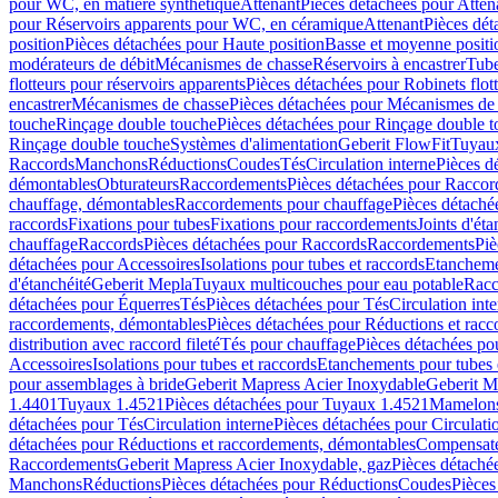
pour WC, en matière synthétique
Attenant
Pièces détachées pour Atten
pour Réservoirs apparents pour WC, en céramique
Attenant
Pièces dét
position
Pièces détachées pour Haute position
Basse et moyenne positi
modérateurs de débit
Mécanismes de chasse
Réservoirs à encastrer
Tube
flotteurs pour réservoirs apparents
Pièces détachées pour Robinets flott
encastrer
Mécanismes de chasse
Pièces détachées pour Mécanismes de
touche
Rinçage double touche
Pièces détachées pour Rinçage double 
Rinçage double touche
Systèmes d'alimentation
Geberit FlowFit
Tuyaux
Raccords
Manchons
Réductions
Coudes
Tés
Circulation interne
Pièces d
démontables
Obturateurs
Raccordements
Pièces détachées pour Racco
chauffage, démontables
Raccordements pour chauffage
Pièces détaché
raccords
Fixations pour tubes
Fixations pour raccordements
Joints d'éta
chauffage
Raccords
Pièces détachées pour Raccords
Raccordements
Piè
détachées pour Accessoires
Isolations pour tubes et raccords
Etanchemen
d'étanchéité
Geberit Mepla
Tuyaux multicouches pour eau potable
Racc
détachées pour Équerres
Tés
Pièces détachées pour Tés
Circulation int
raccordements, démontables
Pièces détachées pour Réductions et rac
distribution avec raccord fileté
Tés pour chauffage
Pièces détachées po
Accessoires
Isolations pour tubes et raccords
Etanchements pour tubes 
pour assemblages à bride
Geberit Mapress Acier Inoxydable
Geberit M
1.4401
Tuyaux 1.4521
Pièces détachées pour Tuyaux 1.4521
Mamelon
détachées pour Tés
Circulation interne
Pièces détachées pour Circulati
détachées pour Réductions et raccordements, démontables
Compensat
Raccordements
Geberit Mapress Acier Inoxydable, gaz
Pièces détaché
Manchons
Réductions
Pièces détachées pour Réductions
Coudes
Pièces