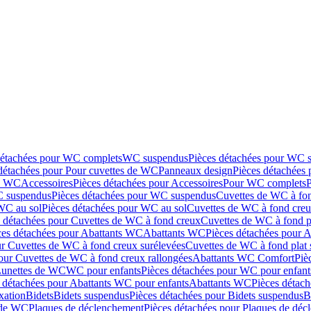
détachées pour WC complets
WC suspendus
Pièces détachées pour WC 
détachées pour Pour cuvettes de WC
Panneaux design
Pièces détachées
de WC
Accessoires
Pièces détachées pour Accessoires
Pour WC complets
 suspendus
Pièces détachées pour WC suspendus
Cuvettes de WC à fo
WC au sol
Pièces détachées pour WC au sol
Cuvettes de WC à fond creux
s détachées pour Cuvettes de WC à fond creux
Cuvettes de WC à fond p
ces détachées pour Abattants WC
Abattants WC
Pièces détachées pour 
ur Cuvettes de WC à fond creux surélevées
Cuvettes de WC à fond plat 
our Cuvettes de WC à fond creux rallongées
Abattants WC Comfort
Piè
Lunettes de WC
WC pour enfants
Pièces détachées pour WC pour enfant
 détachées pour Abattants WC pour enfants
Abattants WC
Pièces détac
ixation
Bidets
Bidets suspendus
Pièces détachées pour Bidets suspendus
B
 de WC
Plaques de déclenchement
Pièces détachées pour Plaques de dé