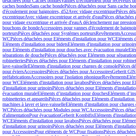
détachées pour Caches bondes
Vannes d'écoulement pour receveurs d
caches bondes
Sans cache bonde
Pièces détachées pour Sans cache bo
d'écoulement pour baignoires, d52
Avec vidage excentrique
Pièces dét
excentrique
Avec vidage excentrique et arrivée d'eau
Pièces détachées 
pour vidage excentrique et arrivée d'eau
A déclenchement par pressio
bouchons de bonde
Accessoires pour vannes d'écoulement de baignoi
porteurs
Pièces détachées pour Systèmes porteurs
Revêtements
Accesso
WC
Pièces détachées pour Eléments d'installation pour WC
Eléments d
Eléments d'installation pour bidets
Eléments d'installation pour urinoir
pour Eléments d'installation pour douches avec évacuation murale
Elé
séparations de douche
Pièces détachées pour Eléments pour séparatio
robinetteries
Pièces détachées pour Eléments d'installation pour robinet
lave-vaisselle
Eléments d'installation pour charges de console
Pièces dé
pour éviers
Accessoires
Pièces détachées pour Accessoires
Geberit GIS
préfabrications
Accessoires pour l'isolation phonique
Revêtements
Eléme
pour WC
Eléments d'installation pour lavabos
Pièces détachées pour El
d'installation pour urinoirs
Pièces détachées pour Eléments d'installatio
évacuation murale
Eléments d’installation pour douches
Eléments d’ins
robinetteries et appareils
Pièces détachées pour Eléments d'installation 
machines à laver et lave-vaisselle
Eléments d'installation pour charges
WC
Pièces détachées pour Modules pour WC
Accessoires
Pièces détac
d'alimentation
Pour évacuation
Geberit Kombifix
Eléments d'installatio
WC
Eléments d'installation pour lavabos
Pièces détachées pour Elément
d'installation pour urinoirs
Pièces détachées pour Eléments d'installatio
pour Accessoires
Pour eléments de WC
Pour fixations
Pièces détachées