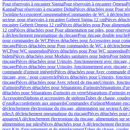
Pour réservoirs à encastrer Sigma
Pour réservoirs à encastrer Omega
Pi
Kappa
Pour réservoirs à encastrer Delta
Pièces détachées pour Pour rés
Twinline
Accessoires
Consommables
Commandes de WC à déclenchemen
secteur, pour réservoirs à encastrer Geberit Sigma 12 cm
Pièces détach
encastrer Geberit Omega 12 cm
Pièces détachées pour Pour alimentati
12 cm
Pièces détachées pour Pour alimentation par piles, pour réservo
à déclenchement pneumatique du rinçage
Pour rinçage double touche
P
pour commandes de WC
Pièces détachées pour Accessoires pour c
rinçage
Pièces détachées pour Pour commandes de WC à déclenchemen
WC
Pour WC suspendus
Pièces détachées pour Pour WC suspendus
P
bidets
Pièces détachées pour Modules sanitaires pour bidets
Pour bidets
rinçage
Pièces détachées pour Urinoirs, fonctionnement avec rinçage, 
rinçage
Pièces détachées pour Urinoirs, fonctionnement avec rinçage, 
commande d'urinoir intégrée
Pièces détachées pour Avec commande d'u
rinçage, avec / pour couvercle
Pièces détachées pour Urinoirs, fonctio
rinçage
Pièces détachées pour Avec rebord de rinçage
Urinoirs, foncti
d'urinoirs
Pièces détachées pour Séparations d'urinoirs
Séparations d'ur
détachées pour Séparations d'urinoirs en verre
Séparations d'urinoirs e
Accessoires
Siphons et accessoires de siphons
Tubes de chasse, coudes
d’eau
Raccordements aux appareils
Commandes d'urinoir
Montage enca
déclenchement électronique du rinçage, alimentation sur secteur
A décl
piles
A déclenchement pneumatique du rinçage
Pièces détachées pour
apparent
A déclenchement électronique du rinçage, alimentation sur se
alimentation par piles
Pièces détachées pour A déclenchement électroni
pour Kits d'encastrement et de remplacement
Tubes de chasse, coudes 