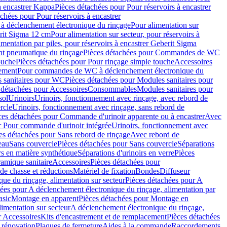
à encastrer Kappa
Pièces détachées pour Pour réservoirs à encastrer
chées pour Pour réservoirs à encastrer
 déclenchement électronique du rinçage
Pour alimentation sur
erit Sigma 12 cm
Pour alimentation sur secteur, pour réservoirs à
imentation par piles, pour réservoirs à encastrer Geberit Sigma
 pneumatique du rinçage
Pièces détachées pour Commandes de WC
ouche
Pièces détachées pour Pour rinçage simple touche
Accessoires
rement
Pour commandes de WC à déclenchement électronique du
 sanitaires pour WC
Pièces détachées pour Modules sanitaires pour
 détachées pour Accessoires
Consommables
Modules sanitaires pour
sol
Urinoirs
Urinoirs, fonctionnement avec rinçage, avec rebord de
rcle
Urinoirs, fonctionnement avec rinçage, sans rebord de
ces détachées pour Commande d'urinoir apparente ou à encastrer
Avec
r Pour commande d'urinoir intégrée
Urinoirs, fonctionnement avec
es détachées pour Sans rebord de rinçage
Avec rebord de
eau
Sans couvercle
Pièces détachées pour Sans couvercle
Séparations
rs en matière synthétique
Séparations d'urinoirs en verre
Pièces
ramique sanitaire
Accessoires
Pièces détachées pour
de chasse et réductions
Matériel de fixation
Bondes
Diffuseur
ue du rinçage, alimentation sur secteur
Pièces détachées pour A
ées pour A déclenchement électronique du rinçage, alimentation par
asic
Montage en apparent
Pièces détachées pour Montage en
imentation sur secteur
A déclenchement électronique du rinçage,
r Accessoires
Kits d'encastrement et de remplacement
Pièces détachées
 rénovation
Plaques de fermeture
Aides à la commande
Raccordements