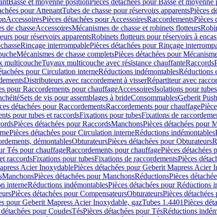
ant
Basse et moyenne position
Pièces détachées pour Basse et moyenne 
achées pour Attenant
Tubes de chasse pour réservoirs apparents
Pièces d
on
Accessoires
Pièces détachées pour Accessoires
Raccordements
Pièces 
s de chasse
Accessoires
Mécanismes de chasse et robinets flotteurs
Robin
eurs pour réservoirs apparents
Robinets flotteurs pour réservoirs à encas
 chasse
Rinçage interrompable
Pièces détachées pour Rinçage interromp
touche
Mécanismes de chasse complets
Pièces détachées pour Mécanisme
 multicouche
Tuyaux multicouche avec résistance chauffante
Raccords
étachées pour Circulation interne
Réductions indémontables
Réductions e
rdements
Distributeurs avec raccordement à visser
Répartiteur avec raccor
es pour Raccordements pour chauffage
Accessoires
Isolations pour tubes
nchéité
Sets de vis pour assemblages à bride
Consommables
Geberit Push
ces détachées pour Raccordements
Raccordements pour chauffage
Pièce
ts pour tubes et raccords
Fixations pour tubes
Fixations de raccordeme
ords
Pièces détachées pour Raccords
Manchons
Pièces détachées pour 
erne
Pièces détachées pour Circulation interne
Réductions indémontables
cordements, démontables
Obturateurs
Pièces détachées pour Obturateurs
R
ur Tés pour chauffage
Raccordements pour chauffage
Pièces détachées 
et raccords
Fixations pour tubes
Fixations de raccordements
Pièces détac
apress Acier Inoxydable
Pièces détachées pour Geberit Mapress Acier 
s
Manchons
Pièces détachées pour Manchons
Réductions
Pièces détaché
on interne
Réductions indémontables
Pièces détachées pour Réductions 
eurs
Pièces détachées pour Compensateurs
Obturateurs
Pièces détachées 
es pour Geberit Mapress Acier Inoxydable, gaz
Tubes 1.4401
Pièces dét
 détachées pour Coudes
Tés
Pièces détachées pour Tés
Réductions indém