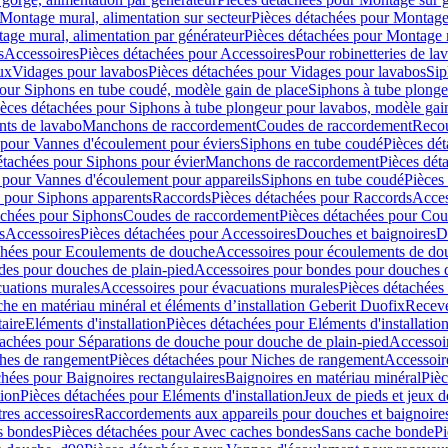
Montage mural, alimentation sur secteur
Pièces détachées pour Montage 
age mural, alimentation par générateur
Pièces détachées pour Montage m
s
Accessoires
Pièces détachées pour Accessoires
Pour robinetteries de la
ux
Vidages pour lavabos
Pièces détachées pour Vidages pour lavabos
Sip
our Siphons en tube coudé, modèle gain de place
Siphons à tube plonge
ièces détachées pour Siphons à tube plongeur pour lavabos, modèle gai
nts de lavabo
Manchons de raccordement
Coudes de raccordement
Reco
 pour Vannes d'écoulement pour éviers
Siphons en tube coudé
Pièces dé
étachées pour Siphons pour évier
Manchons de raccordement
Pièces dét
 pour Vannes d'écoulement pour appareils
Siphons en tube coudé
Pièces
s pour Siphons apparents
Raccords
Pièces détachées pour Raccords
Acces
achées pour Siphons
Coudes de raccordement
Pièces détachées pour Co
s
Accessoires
Pièces détachées pour Accessoires
Douches et baignoires
D
chées pour Ecoulements de douche
Accessoires pour écoulements de do
des pour douches de plain-pied
Accessoires pour bondes pour douches d
cuations murales
Accessoires pour évacuations murales
Pièces détachées
e en matériau minéral et éléments d’installation Geberit Duofix
Receve
aire
Eléments d'installation
Pièces détachées pour Eléments d'installatio
tachées pour Séparations de douche pour douche de plain-pied
Accessoi
hes de rangement
Pièces détachées pour Niches de rangement
Accessoir
chées pour Baignoires rectangulaires
Baignoires en matériau minéral
Pièc
tion
Pièces détachées pour Eléments d'installation
Jeux de pieds et jeux d
res accessoires
Raccordements aux appareils pour douches et baignoire
s bondes
Pièces détachées pour Avec caches bondes
Sans cache bonde
Pi