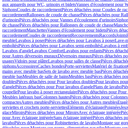
aux appareils pour WC, urinoirs et bidets
Vannes d'écoulement pour W
Siphons
Coudes de raccordement
Pièces détachées pour Coudes de ra
raccordement
Rallonges de coude de chasse
Pièces détachées pour Ral
d'urinoirs
Pièces détachées pour Vannes d'écoulement d'urinoirs
Siphon
de chasse
Pièces détachées pour Rallonges de coude de chasse
Mancho
raccordement
Manchettes
Vannes d'écoulement pour bidets
Pièces déta
raccordement
Coudes de raccordement
Recouvrements
Raccords
Joints
meuble
Lavabos à poser
Pièces détachées pour Lavabos à poser
Lave-m
emboîtés
Pièces détachées pour Lavabos semi-emboîtés
Lavabos à emb
Lavabos d'angle
Lavabos Comfort
Lavabos pour enfants
Pièces détach
pour Autres déversoirs muraux
Déversoirs muraux
Pièces détachées p
usages
Vidoirs pour plâtre
Lavabos pour salles de classe
Pièces détaché
siphons
Accessoires
Caches bondes
Porte-serviettes
Matériel de fixation
mains avec meuble bas
Sets de lavabo avec meuble bas
Pièces détaché
meuble bas
Meubles de salle de bains
Meubles bas
Pièces détachées po
doubles
Pièces détachées pour Pour lavabos doubles
Pour lavabos pou
d'angle
Pièces détachées pour Pour lavabos d'angle
Plans de lavabo
Piè
coupelle
Pour lavabo à poser rectangulaire
Pièces détachées pour Pour 
Meubles latéraux bas
Colonnes hautes
Pièces détachées pour Colonnes
compactes
Autres meubles
Pièces détachées pour Autres meubles
Etagè
serviettes et crochets porte-serviettes
Eléments d'éclairage
Poignées
Jeu
glace
Miroirs
Pièces détachées pour Miroirs
Avec éclairage intégrée
Pièc
pour Avec éclairage intégrée
Sans éclairage intégré
Pièces détachées po
lavabo
Pièces détachées pour Robinetteries de lavabo
Montage sur gorg
détachées pour Montage sur gorge, alimentation par piles
Montage sur 