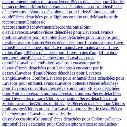
raccordement
Coudes de raccordement
Pièces détachées pour Coudes
de raccordement
Manchettes
Vannes d'écoulement pour bidets
Pièces
détachées pour Vannes d'écoulement pour bidets
Siphons en tube
coudé
Pièces détachées pour Siphons en tube coudé
Manchons de
raccordement
Coudes de
raccordement
Recouvrements
Raccords
Joints
Point
d'eau
Lavabos
Lavabos
Pièces détachées pour Lavabos
Lavabos
doubles
Lavabos pour meuble
Pièces détachées pour Lavabos pour
meuble
Lavabos à poser
Pièces détachées pour Lavabos à poser
Lave-
mains
Pièces détachées pour Lave-mains
Lave-mains à poser
Lave-
mains d'angle
Pièces détachées pour Lave-mains d'angle
Lavabos
semi-emboîtés
Pièces détachées pour Lavabos semi-
emboîtés
Lavabos à emboîter
Lavabos à encastrer par le
dessous
Pièces détachées pour Lavabos à encastrer par le
dessous
Lavabos d'angle
Pièces détachées pour Lavabos
d'angle
Lavabos Comfort
Lavabos pour enfants
Pièces détachées pour
Lavabos pour enfants
Lavabos
Lavabos collectifs
Pièces détachées
pour Lavabos collectifs
Autres déversoirs muraux
Pièces détachées
pour Autres déversoirs muraux
Déversoirs muraux
Pièces détachées
pour Déversoirs muraux
Vidoirs suspendus
Pièces détachées pour
Vidoirs suspendus
Vidoirs multi-usages
Pièces détachées pour Vidoirs
multi-usages
Vidoirs pour plâtre
Lavabos pour salles de classe
Pièces
détachées pour Lavabos pour salles de
classe
Accessoires
Colonnes
Pièces détachées pour Colonnes
Cache-
siphons
Pièces détachées pour Cache-siphons
Accessoires
Caches