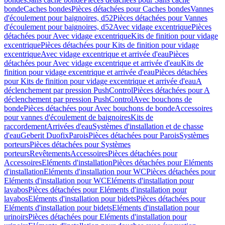
bonde
Caches bondes
Pièces détachées pour Caches bondes
Vannes
d'écoulement pour baignoires, d52
Pièces détachées pour Vannes
d'écoulement pour baignoires, d52
Avec vidage excentrique
Pièces
détachées pour Avec vidage excentrique
Kits de finition pour vidage
excentrique
Pièces détachées pour Kits de finition pour vidage
excentrique
Avec vidage excentrique et arrivée d'eau
Pièces
détachées pour Avec vidage excentrique et arrivée d'eau
Kits de
finition pour vidage excentrique et arrivée d'eau
Pièces détachées
pour Kits de finition pour vidage excentrique et arrivée d'eau
A
déclenchement par pression PushControl
Pièces détachées pour A
déclenchement par pression PushControl
Avec bouchons de
bonde
Pièces détachées pour Avec bouchons de bonde
Accessoires
pour vannes d'écoulement de baignoires
Kits de
raccordement
Arrivées d'eau
Systèmes d'installation et de chasse
d'eau
Geberit Duofix
Parois
Pièces détachées pour Parois
Systèmes
porteurs
Pièces détachées pour Systèmes
porteurs
Revêtements
Accessoires
Pièces détachées pour
Accessoires
Eléments d'installation
Pièces détachées pour Eléments
d'installation
Eléments d'installation pour WC
Pièces détachées pour
Eléments d'installation pour WC
Eléments d'installation pour
lavabos
Pièces détachées pour Eléments d'installation pour
lavabos
Eléments d'installation pour bidets
Pièces détachées pour
Eléments d'installation pour bidets
Eléments d'installation pour
urinoirs
Pièces détachées pour Eléments d'installation pour