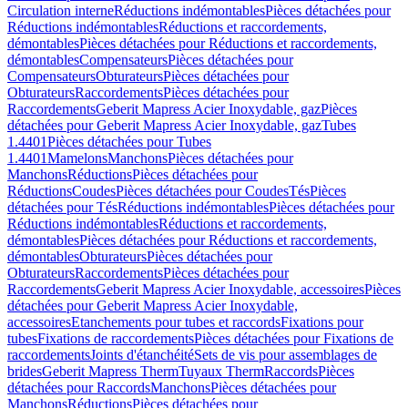
Circulation interne
Réductions indémontables
Pièces détachées pour
Réductions indémontables
Réductions et raccordements,
démontables
Pièces détachées pour Réductions et raccordements,
démontables
Compensateurs
Pièces détachées pour
Compensateurs
Obturateurs
Pièces détachées pour
Obturateurs
Raccordements
Pièces détachées pour
Raccordements
Geberit Mapress Acier Inoxydable, gaz
Pièces
détachées pour Geberit Mapress Acier Inoxydable, gaz
Tubes
1.4401
Pièces détachées pour Tubes
1.4401
Mamelons
Manchons
Pièces détachées pour
Manchons
Réductions
Pièces détachées pour
Réductions
Coudes
Pièces détachées pour Coudes
Tés
Pièces
détachées pour Tés
Réductions indémontables
Pièces détachées pour
Réductions indémontables
Réductions et raccordements,
démontables
Pièces détachées pour Réductions et raccordements,
démontables
Obturateurs
Pièces détachées pour
Obturateurs
Raccordements
Pièces détachées pour
Raccordements
Geberit Mapress Acier Inoxydable, accessoires
Pièces
détachées pour Geberit Mapress Acier Inoxydable,
accessoires
Etanchements pour tubes et raccords
Fixations pour
tubes
Fixations de raccordements
Pièces détachées pour Fixations de
raccordements
Joints d'étanchéité
Sets de vis pour assemblages de
brides
Geberit Mapress Therm
Tuyaux Therm
Raccords
Pièces
détachées pour Raccords
Manchons
Pièces détachées pour
Manchons
Réductions
Pièces détachées pour