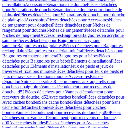
d'installation
Accessoires
Séparations de douche
Pièces détachées
pour Séparations de douche
Séparations de douche pour douche de
plain-pied
Pièces détachées pour Séparations de douche pour douche
de plain-pied
Accessoires
Pièces détachées pour Accessoires
Niches
de rangement pour douches
Pièces détachées pour Niches de
rangement pour douches
Niches de rangement
Pièces détachées pour
Niches de rangement
Accessoires
Baignoires
Baignoires en acrylique
sanitaire
Pièces détachées pour Baignoires en acrylique
sanitaire
Baignoires rectangulaires
Pièces détachées pour Baignoires
rectangulaires
Baignoires en matériau minéral
Pièces détachées pour
Baignoires en matériau minéral
Baignoires pour bébés
Pièces
détachées pour Baignoires pour bébés
Eléments d'installation
Pièces
détachées pour Eléments d'installation
Jeux de pieds et jeux de
traverses et fixations murales
Pièces détachées pour Jeux de pieds et
jeux de traverses et fixations murales
Accessoires
Kits de
réparation
Autres accessoires
Raccordements aux appareils pour
douches et baignoires
Vannes d'écoulement pour receveurs de
douche, d52
Pièces détachées pour Vannes d'écoulement pour
receveurs de douche, d52
Avec caches bondes
Pièces détachées pour
Avec caches bondes
Sans cache bonde
Pièces détachées pour Sans
cache bonde
Caches bondes
Pièces détachées pour Caches
bondes
Vannes d'écoulement pour receveurs de douche, d90
Pièces
détachées pour Vannes d'écoulement pour receveurs de douche,
d90
Avec caches bondes
Pièces détachées pour Avec caches
bondes
Sans cache bonde
Pièces détachées pour Sans cache