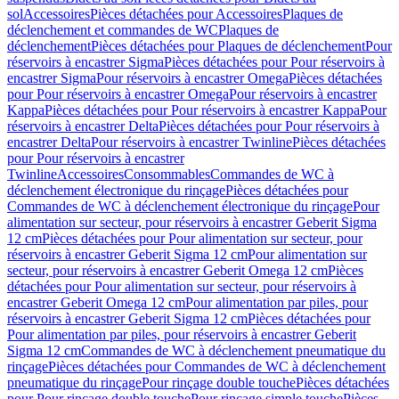
sol
Accessoires
Pièces détachées pour Accessoires
Plaques de
déclenchement et commandes de WC
Plaques de
déclenchement
Pièces détachées pour Plaques de déclenchement
Pour
réservoirs à encastrer Sigma
Pièces détachées pour Pour réservoirs à
encastrer Sigma
Pour réservoirs à encastrer Omega
Pièces détachées
pour Pour réservoirs à encastrer Omega
Pour réservoirs à encastrer
Kappa
Pièces détachées pour Pour réservoirs à encastrer Kappa
Pour
réservoirs à encastrer Delta
Pièces détachées pour Pour réservoirs à
encastrer Delta
Pour réservoirs à encastrer Twinline
Pièces détachées
pour Pour réservoirs à encastrer
Twinline
Accessoires
Consommables
Commandes de WC à
déclenchement électronique du rinçage
Pièces détachées pour
Commandes de WC à déclenchement électronique du rinçage
Pour
alimentation sur secteur, pour réservoirs à encastrer Geberit Sigma
12 cm
Pièces détachées pour Pour alimentation sur secteur, pour
réservoirs à encastrer Geberit Sigma 12 cm
Pour alimentation sur
secteur, pour réservoirs à encastrer Geberit Omega 12 cm
Pièces
détachées pour Pour alimentation sur secteur, pour réservoirs à
encastrer Geberit Omega 12 cm
Pour alimentation par piles, pour
réservoirs à encastrer Geberit Sigma 12 cm
Pièces détachées pour
Pour alimentation par piles, pour réservoirs à encastrer Geberit
Sigma 12 cm
Commandes de WC à déclenchement pneumatique du
rinçage
Pièces détachées pour Commandes de WC à déclenchement
pneumatique du rinçage
Pour rinçage double touche
Pièces détachées
pour Pour rinçage double touche
Pour rinçage simple touche
Pièces