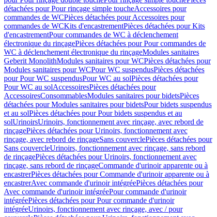
détachées pour Pour rinçage simple touche
Accessoires pour
commandes de WC
Pièces détachées pour Accessoires pour
commandes de WC
Kits d'encastrement
Pièces détachées pour Kits
d'encastrement
Pour commandes de WC à déclenchement
électronique du rinçage
Pièces détachées pour Pour commandes de
WC à déclenchement électronique du rinçage
Modules sanitaires
Geberit Monolith
Modules sanitaires pour WC
Pièces détachées pour
Modules sanitaires pour WC
Pour WC suspendus
Pièces détachées
pour Pour WC suspendus
Pour WC au sol
Pièces détachées pour
Pour WC au sol
Accessoires
Pièces détachées pour
Accessoires
Consommables
Modules sanitaires pour bidets
Pièces
détachées pour Modules sanitaires pour bidets
Pour bidets suspendus
et au sol
Pièces détachées pour Pour bidets suspendus et au
sol
Urinoirs
Urinoirs, fonctionnement avec rinçage, avec rebord de
rinçage
Pièces détachées pour Urinoirs, fonctionnement avec
rinçage, avec rebord de rinçage
Sans couvercle
Pièces détachées pour
Sans couvercle
Urinoirs, fonctionnement avec rinçage, sans rebord
de rinçage
Pièces détachées pour Urinoirs, fonctionnement avec
rinçage, sans rebord de rinçage
Commande d'urinoir apparente ou à
encastrer
Pièces détachées pour Commande d'urinoir apparente ou à
encastrer
Avec commande d'urinoir intégrée
Pièces détachées pour
Avec commande d'urinoir intégrée
Pour commande d'urinoir
intégrée
Pièces détachées pour Pour commande d'urinoir
intégrée
Urinoirs, fonctionnement avec rinçage, avec / pour