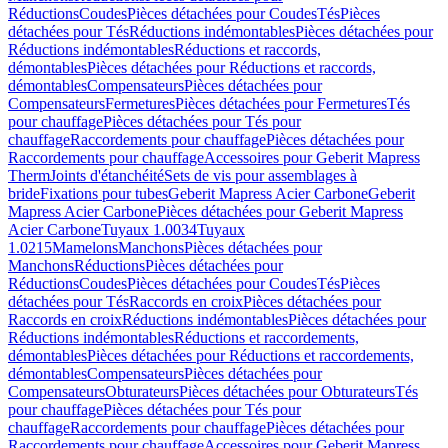
Réductions
Coudes
Pièces détachées pour Coudes
Tés
Pièces
détachées pour Tés
Réductions indémontables
Pièces détachées pour
Réductions indémontables
Réductions et raccords,
démontables
Pièces détachées pour Réductions et raccords,
démontables
Compensateurs
Pièces détachées pour
Compensateurs
Fermetures
Pièces détachées pour Fermetures
Tés
pour chauffage
Pièces détachées pour Tés pour
chauffage
Raccordements pour chauffage
Pièces détachées pour
Raccordements pour chauffage
Accessoires pour Geberit Mapress
Therm
Joints d'étanchéité
Sets de vis pour assemblages à
bride
Fixations pour tubes
Geberit Mapress Acier Carbone
Geberit
Mapress Acier Carbone
Pièces détachées pour Geberit Mapress
Acier Carbone
Tuyaux 1.0034
Tuyaux
1.0215
Mamelons
Manchons
Pièces détachées pour
Manchons
Réductions
Pièces détachées pour
Réductions
Coudes
Pièces détachées pour Coudes
Tés
Pièces
détachées pour Tés
Raccords en croix
Pièces détachées pour
Raccords en croix
Réductions indémontables
Pièces détachées pour
Réductions indémontables
Réductions et raccordements,
démontables
Pièces détachées pour Réductions et raccordements,
démontables
Compensateurs
Pièces détachées pour
Compensateurs
Obturateurs
Pièces détachées pour Obturateurs
Tés
pour chauffage
Pièces détachées pour Tés pour
chauffage
Raccordements pour chauffage
Pièces détachées pour
Raccordements pour chauffage
Accessoires pour Geberit Mapress