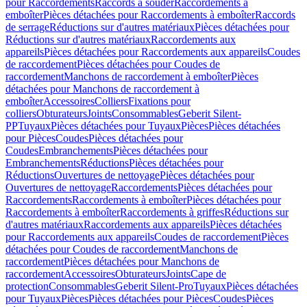
pour Raccordements
Raccords à souder
Raccordements à
emboîter
Pièces détachées pour Raccordements à emboîter
Raccords
de serrage
Réductions sur d'autres matériaux
Pièces détachées pour
Réductions sur d'autres matériaux
Raccordements aux
appareils
Pièces détachées pour Raccordements aux appareils
Coudes
de raccordement
Pièces détachées pour Coudes de
raccordement
Manchons de raccordement à emboîter
Pièces
détachées pour Manchons de raccordement à
emboîter
Accessoires
Colliers
Fixations pour
colliers
Obturateurs
Joints
Consommables
Geberit Silent-
PP
Tuyaux
Pièces détachées pour Tuyaux
Pièces
Pièces détachées
pour Pièces
Coudes
Pièces détachées pour
Coudes
Embranchements
Pièces détachées pour
Embranchements
Réductions
Pièces détachées pour
Réductions
Ouvertures de nettoyage
Pièces détachées pour
Ouvertures de nettoyage
Raccordements
Pièces détachées pour
Raccordements
Raccordements à emboîter
Pièces détachées pour
Raccordements à emboîter
Raccordements à griffes
Réductions sur
d'autres matériaux
Raccordements aux appareils
Pièces détachées
pour Raccordements aux appareils
Coudes de raccordement
Pièces
détachées pour Coudes de raccordement
Manchons de
raccordement
Pièces détachées pour Manchons de
raccordement
Accessoires
Obturateurs
Joints
Cape de
protection
Consommables
Geberit Silent-Pro
Tuyaux
Pièces détachées
pour Tuyaux
Pièces
Pièces détachées pour Pièces
Coudes
Pièces