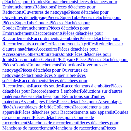
détachées pour Coudes
Embranchements
Pièces détachées pour
Embranchements
Réductions
Pièces détachées pour
Réductions
Ouvertures de nettoyage
Pièces détachées pour
Ouvertures de nettoyage
Pièces SuperTube
Pièces détachées pour
Pièces SuperTube
Coudes
Pièces détachées pour
Coudes
Embranchements
Pièces détachées pour
Embranchements
Raccordements
Pièces détachées pour
Raccordements
Raccordements à emboîter
Pièces détachées pour
Raccordements à emboîter
Raccordements à griffes
Réductions sur
d'autres matériaux
Accessoires
Pièces détachées pour
Accessoires
Colliers
Obturateurs
Joints
Pièces détachées pour
Joints
Consommables
Geberit PE
Tuyaux
Pièces
Pièces détachées pour
Pièces
Coudes
Embranchements
Réductions
Ouvertures de
nettoyage
Pièces détachées pour Ouvertures de
nettoyage
Réductions
Pièces SuperTube
Pièces
spéciales
Raccordements
Pièces détachées pour
Raccordements
Raccords soudés
Raccordements à emboîter
Pièces
détachées pour Raccordements à emboîter
Réductions sur d'autres
matériaux
Pièces détachées pour Réductions sur d'autres
matériaux
Assemblages filetés
Pièces détachées pour Assemblages
filetés
Assemblages de bride
Collerettes
Raccordements aux
appareils
Pièces détachées pour Raccordements aux appareils
Coudes
de raccordement
Pièces détachées pour Coudes de
raccordement
Manchons de raccordement
Pièces détachées pour
Manchons de raccordement
Manchons de raccordement
Pièces