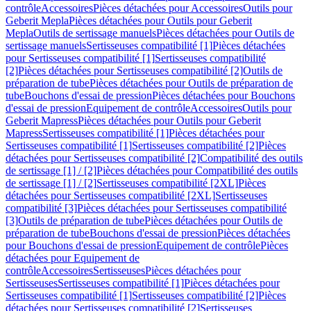
contrôle
Accessoires
Pièces détachées pour Accessoires
Outils pour
Geberit Mepla
Pièces détachées pour Outils pour Geberit
Mepla
Outils de sertissage manuels
Pièces détachées pour Outils de
sertissage manuels
Sertisseuses compatibilité [1]
Pièces détachées
pour Sertisseuses compatibilité [1]
Sertisseuses compatibilité
[2]
Pièces détachées pour Sertisseuses compatibilité [2]
Outils de
préparation de tube
Pièces détachées pour Outils de préparation de
tube
Bouchons d'essai de pression
Pièces détachées pour Bouchons
d'essai de pression
Equipement de contrôle
Accessoires
Outils pour
Geberit Mapress
Pièces détachées pour Outils pour Geberit
Mapress
Sertisseuses compatibilité [1]
Pièces détachées pour
Sertisseuses compatibilité [1]
Sertisseuses compatibilité [2]
Pièces
détachées pour Sertisseuses compatibilité [2]
Compatibilité des outils
de sertissage [1] / [2]
Pièces détachées pour Compatibilité des outils
de sertissage [1] / [2]
Sertisseuses compatibilité [2XL]
Pièces
détachées pour Sertisseuses compatibilité [2XL]
Sertisseuses
compatibilité [3]
Pièces détachées pour Sertisseuses compatibilité
[3]
Outils de préparation de tube
Pièces détachées pour Outils de
préparation de tube
Bouchons d'essai de pression
Pièces détachées
pour Bouchons d'essai de pression
Equipement de contrôle
Pièces
détachées pour Equipement de
contrôle
Accessoires
Sertisseuses
Pièces détachées pour
Sertisseuses
Sertisseuses compatibilité [1]
Pièces détachées pour
Sertisseuses compatibilité [1]
Sertisseuses compatibilité [2]
Pièces
détachées pour Sertisseuses compatibilité [2]
Sertisseuses