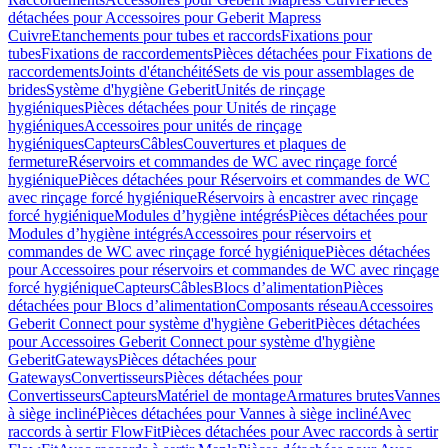
détachées pour Accessoires pour Geberit Mapress
Cuivre
Etanchements pour tubes et raccords
Fixations pour
tubes
Fixations de raccordements
Pièces détachées pour Fixations de
raccordements
Joints d'étanchéité
Sets de vis pour assemblages de
brides
Système d'hygiène Geberit
Unités de rinçage
hygiéniques
Pièces détachées pour Unités de rinçage
hygiéniques
Accessoires pour unités de rinçage
hygiéniques
Capteurs
Câbles
Couvertures et plaques de
fermeture
Réservoirs et commandes de WC avec rinçage forcé
hygiénique
Pièces détachées pour Réservoirs et commandes de WC
avec rinçage forcé hygiénique
Réservoirs à encastrer avec rinçage
forcé hygiénique
Modules d’hygiène intégrés
Pièces détachées pour
Modules d’hygiène intégrés
Accessoires pour réservoirs et
commandes de WC avec rinçage forcé hygiénique
Pièces détachées
pour Accessoires pour réservoirs et commandes de WC avec rinçage
forcé hygiénique
Capteurs
Câbles
Blocs d’alimentation
Pièces
détachées pour Blocs d’alimentation
Composants réseau
Accessoires
Geberit Connect pour système d'hygiène Geberit
Pièces détachées
pour Accessoires Geberit Connect pour système d'hygiène
Geberit
Gateways
Pièces détachées pour
Gateways
Convertisseurs
Pièces détachées pour
Convertisseurs
Capteurs
Matériel de montage
Armatures brutes
Vannes
à siège incliné
Pièces détachées pour Vannes à siège incliné
Avec
raccords à sertir FlowFit
Pièces détachées pour Avec raccords à sertir