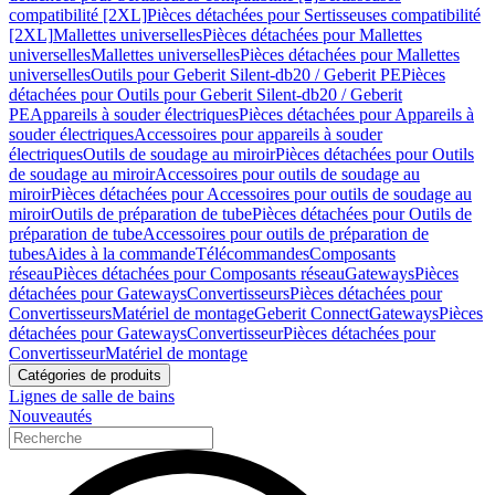
compatibilité [2XL]
Pièces détachées pour Sertisseuses compatibilité
[2XL]
Mallettes universelles
Pièces détachées pour Mallettes
universelles
Mallettes universelles
Pièces détachées pour Mallettes
universelles
Outils pour Geberit Silent-db20 / Geberit PE
Pièces
détachées pour Outils pour Geberit Silent-db20 / Geberit
PE
Appareils à souder électriques
Pièces détachées pour Appareils à
souder électriques
Accessoires pour appareils à souder
électriques
Outils de soudage au miroir
Pièces détachées pour Outils
de soudage au miroir
Accessoires pour outils de soudage au
miroir
Pièces détachées pour Accessoires pour outils de soudage au
miroir
Outils de préparation de tube
Pièces détachées pour Outils de
préparation de tube
Accessoires pour outils de préparation de
tubes
Aides à la commande
Télécommandes
Composants
réseau
Pièces détachées pour Composants réseau
Gateways
Pièces
détachées pour Gateways
Convertisseurs
Pièces détachées pour
Convertisseurs
Matériel de montage
Geberit Connect
Gateways
Pièces
détachées pour Gateways
Convertisseur
Pièces détachées pour
Convertisseur
Matériel de montage
Catégories de produits
Lignes de salle de bains
Nouveautés