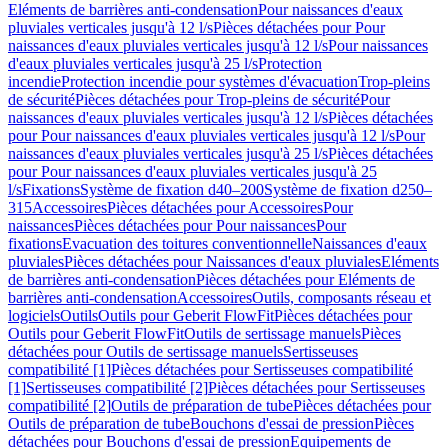
Eléments de barrières anti-condensation
Pour naissances d'eaux
pluviales verticales jusqu'à 12 l/s
Pièces détachées pour Pour
naissances d'eaux pluviales verticales jusqu'à 12 l/s
Pour naissances
d'eaux pluviales verticales jusqu'à 25 l/s
Protection
incendie
Protection incendie pour systèmes d'évacuation
Trop-pleins
de sécurité
Pièces détachées pour Trop-pleins de sécurité
Pour
naissances d'eaux pluviales verticales jusqu'à 12 l/s
Pièces détachées
pour Pour naissances d'eaux pluviales verticales jusqu'à 12 l/s
Pour
naissances d'eaux pluviales verticales jusqu'à 25 l/s
Pièces détachées
pour Pour naissances d'eaux pluviales verticales jusqu'à 25
l/s
Fixations
Système de fixation d40–200
Système de fixation d250–
315
Accessoires
Pièces détachées pour Accessoires
Pour
naissances
Pièces détachées pour Pour naissances
Pour
fixations
Evacuation des toitures conventionnelle
Naissances d'eaux
pluviales
Pièces détachées pour Naissances d'eaux pluviales
Eléments
de barrières anti-condensation
Pièces détachées pour Eléments de
barrières anti-condensation
Accessoires
Outils, composants réseau et
logiciels
Outils
Outils pour Geberit FlowFit
Pièces détachées pour
Outils pour Geberit FlowFit
Outils de sertissage manuels
Pièces
détachées pour Outils de sertissage manuels
Sertisseuses
compatibilité [1]
Pièces détachées pour Sertisseuses compatibilité
[1]
Sertisseuses compatibilité [2]
Pièces détachées pour Sertisseuses
compatibilité [2]
Outils de préparation de tube
Pièces détachées pour
Outils de préparation de tube
Bouchons d'essai de pression
Pièces
détachées pour Bouchons d'essai de pression
Equipements de