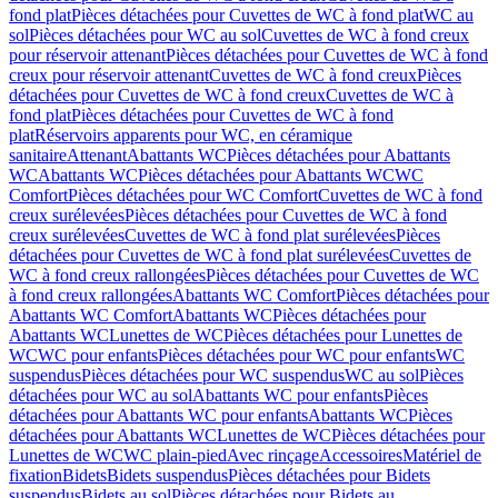
fond plat
Pièces détachées pour Cuvettes de WC à fond plat
WC au
sol
Pièces détachées pour WC au sol
Cuvettes de WC à fond creux
pour réservoir attenant
Pièces détachées pour Cuvettes de WC à fond
creux pour réservoir attenant
Cuvettes de WC à fond creux
Pièces
détachées pour Cuvettes de WC à fond creux
Cuvettes de WC à
fond plat
Pièces détachées pour Cuvettes de WC à fond
plat
Réservoirs apparents pour WC, en céramique
sanitaire
Attenant
Abattants WC
Pièces détachées pour Abattants
WC
Abattants WC
Pièces détachées pour Abattants WC
WC
Comfort
Pièces détachées pour WC Comfort
Cuvettes de WC à fond
creux surélevées
Pièces détachées pour Cuvettes de WC à fond
creux surélevées
Cuvettes de WC à fond plat surélevées
Pièces
détachées pour Cuvettes de WC à fond plat surélevées
Cuvettes de
WC à fond creux rallongées
Pièces détachées pour Cuvettes de WC
à fond creux rallongées
Abattants WC Comfort
Pièces détachées pour
Abattants WC Comfort
Abattants WC
Pièces détachées pour
Abattants WC
Lunettes de WC
Pièces détachées pour Lunettes de
WC
WC pour enfants
Pièces détachées pour WC pour enfants
WC
suspendus
Pièces détachées pour WC suspendus
WC au sol
Pièces
détachées pour WC au sol
Abattants WC pour enfants
Pièces
détachées pour Abattants WC pour enfants
Abattants WC
Pièces
détachées pour Abattants WC
Lunettes de WC
Pièces détachées pour
Lunettes de WC
WC plain-pied
Avec rinçage
Accessoires
Matériel de
fixation
Bidets
Bidets suspendus
Pièces détachées pour Bidets
suspendus
Bidets au sol
Pièces détachées pour Bidets au