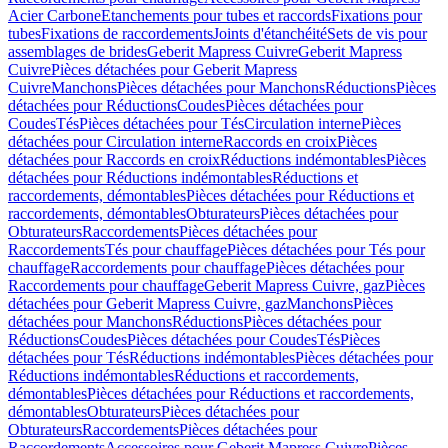
Acier Carbone
Etanchements pour tubes et raccords
Fixations pour
tubes
Fixations de raccordements
Joints d'étanchéité
Sets de vis pour
assemblages de brides
Geberit Mapress Cuivre
Geberit Mapress
Cuivre
Pièces détachées pour Geberit Mapress
Cuivre
Manchons
Pièces détachées pour Manchons
Réductions
Pièces
détachées pour Réductions
Coudes
Pièces détachées pour
Coudes
Tés
Pièces détachées pour Tés
Circulation interne
Pièces
détachées pour Circulation interne
Raccords en croix
Pièces
détachées pour Raccords en croix
Réductions indémontables
Pièces
détachées pour Réductions indémontables
Réductions et
raccordements, démontables
Pièces détachées pour Réductions et
raccordements, démontables
Obturateurs
Pièces détachées pour
Obturateurs
Raccordements
Pièces détachées pour
Raccordements
Tés pour chauffage
Pièces détachées pour Tés pour
chauffage
Raccordements pour chauffage
Pièces détachées pour
Raccordements pour chauffage
Geberit Mapress Cuivre, gaz
Pièces
détachées pour Geberit Mapress Cuivre, gaz
Manchons
Pièces
détachées pour Manchons
Réductions
Pièces détachées pour
Réductions
Coudes
Pièces détachées pour Coudes
Tés
Pièces
détachées pour Tés
Réductions indémontables
Pièces détachées pour
Réductions indémontables
Réductions et raccordements,
démontables
Pièces détachées pour Réductions et raccordements,
démontables
Obturateurs
Pièces détachées pour
Obturateurs
Raccordements
Pièces détachées pour
Raccordements
Accessoires pour Geberit Mapress Cuivre
Pièces