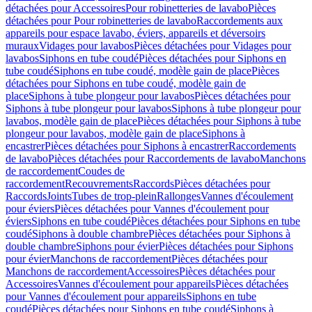
détachées pour Accessoires
Pour robinetteries de lavabo
Pièces
détachées pour Pour robinetteries de lavabo
Raccordements aux
appareils pour espace lavabo, éviers, appareils et déversoirs
muraux
Vidages pour lavabos
Pièces détachées pour Vidages pour
lavabos
Siphons en tube coudé
Pièces détachées pour Siphons en
tube coudé
Siphons en tube coudé, modèle gain de place
Pièces
détachées pour Siphons en tube coudé, modèle gain de
place
Siphons à tube plongeur pour lavabos
Pièces détachées pour
Siphons à tube plongeur pour lavabos
Siphons à tube plongeur pour
lavabos, modèle gain de place
Pièces détachées pour Siphons à tube
plongeur pour lavabos, modèle gain de place
Siphons à
encastrer
Pièces détachées pour Siphons à encastrer
Raccordements
de lavabo
Pièces détachées pour Raccordements de lavabo
Manchons
de raccordement
Coudes de
raccordement
Recouvrements
Raccords
Pièces détachées pour
Raccords
Joints
Tubes de trop-plein
Rallonges
Vannes d'écoulement
pour éviers
Pièces détachées pour Vannes d'écoulement pour
éviers
Siphons en tube coudé
Pièces détachées pour Siphons en tube
coudé
Siphons à double chambre
Pièces détachées pour Siphons à
double chambre
Siphons pour évier
Pièces détachées pour Siphons
pour évier
Manchons de raccordement
Pièces détachées pour
Manchons de raccordement
Accessoires
Pièces détachées pour
Accessoires
Vannes d'écoulement pour appareils
Pièces détachées
pour Vannes d'écoulement pour appareils
Siphons en tube
coudé
Pièces détachées pour Siphons en tube coudé
Siphons à