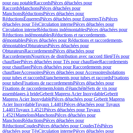
pour eau potable
Raccords
Pièces détachées pour
Raccords
Manchons
Pièces détachées pour
Manchons
Réductions
Pièces détachées pour
Réductions
Équerres
Pièces détachées pour Équerres
Tés
Pièces
détachées pour Tés
Circulation interne
Pièces détachées pour
Circulation interne
Réductions indémontables
Pièces détachées pour
Réductions indémontables
Réductions et raccordements,
démontables
Pièces détachées pour Réductions et raccordements,
démontables
Obturateurs
Pièces détachées pour
Obturateurs
Raccordements
Pièces détachées pour
Raccordements
Nourrices de distribution avec raccord fileté
Tés pour
chauffage
Pièces détachées pour Tés pour chauffage
Raccordements
pour chauffage
Pièces détachées pour Raccordements pour
chauffage
Accessoires
Pièces détachées pour Accessoires
Isolations
pour tubes et raccords
Etanchements pour tubes et raccords
Fixations
pour tubes
Fixations de raccordements
Pièces détachées pour
Fixations de raccordements
Joints d'étanchéité
Sets de vis pour
assemblages à bride
Geberit Mapress Acier Inoxydable
Geberit
Mapress Acier Inoxydable
Pièces détachées pour Geberit Mapress
Acier Inoxydable
Tuyaux 1.4401
Pièces détachées pour Tuyaux
1.4401
Tuyaux 1.4521
Pièces détachées pour Tuyaux
1.4521
Mamelons
Manchons
Pièces détachées pour
Manchons
Réductions
Pièces détachées pour
Réductions
Coudes
Pièces détachées pour Coudes
Tés
Pièces
détachées pour Tés
Circulation interne
Pièces détachées pour