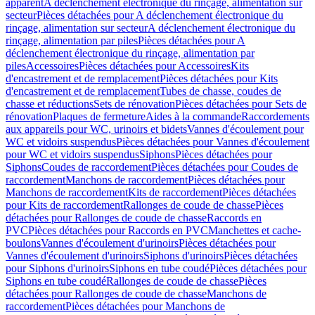
apparent
A déclenchement électronique du rinçage, alimentation sur
secteur
Pièces détachées pour A déclenchement électronique du
rinçage, alimentation sur secteur
A déclenchement électronique du
rinçage, alimentation par piles
Pièces détachées pour A
déclenchement électronique du rinçage, alimentation par
piles
Accessoires
Pièces détachées pour Accessoires
Kits
d'encastrement et de remplacement
Pièces détachées pour Kits
d'encastrement et de remplacement
Tubes de chasse, coudes de
chasse et réductions
Sets de rénovation
Pièces détachées pour Sets de
rénovation
Plaques de fermeture
Aides à la commande
Raccordements
aux appareils pour WC, urinoirs et bidets
Vannes d'écoulement pour
WC et vidoirs suspendus
Pièces détachées pour Vannes d'écoulement
pour WC et vidoirs suspendus
Siphons
Pièces détachées pour
Siphons
Coudes de raccordement
Pièces détachées pour Coudes de
raccordement
Manchons de raccordement
Pièces détachées pour
Manchons de raccordement
Kits de raccordement
Pièces détachées
pour Kits de raccordement
Rallonges de coude de chasse
Pièces
détachées pour Rallonges de coude de chasse
Raccords en
PVC
Pièces détachées pour Raccords en PVC
Manchettes et cache-
boulons
Vannes d'écoulement d'urinoirs
Pièces détachées pour
Vannes d'écoulement d'urinoirs
Siphons d'urinoirs
Pièces détachées
pour Siphons d'urinoirs
Siphons en tube coudé
Pièces détachées pour
Siphons en tube coudé
Rallonges de coude de chasse
Pièces
détachées pour Rallonges de coude de chasse
Manchons de
raccordement
Pièces détachées pour Manchons de