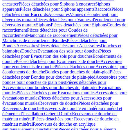
encastrer
Pièces détachées pour Siphons à encastrer
Siphons
apparents
Pièces détachées pour Siphons apparents
Raccords
Pièces
détachées pour Raccords
Accessoires
Vannes d'écoulement pour
déversoirs muraux
Pièces détachées pour Vannes d'écoulement pour
déversoirs muraux
Siphons
Pièces détachées pour Siphons
Coudes de
raccordement
Pièces détachées pour Coudes de
raccordement
Manchons de raccordement
Pièces détachées pour
Manchons de raccordement
Bondes
Pièces détachées pour
Bondes
Accessoires
Pièces détachées pour Accessoires
Douches et
baignoires
Douches
Evacuation des sols pour douches
Pièces
détachées pour Evacuation des sols pour douches
Ecoulements de
douche
Pièces détachées pour Ecoulements de douche
Accessoires
pour écoulements de douche
Pièces détachées pour Accessoires pour
écoulements de douche
Bondes pour douches de plain-pied
Pièces
détachées pour Bondes pour douches de plain-pied
Accessoires pour
bondes pour douches de plain-pied
Pièces détachées pour
Accessoires pour bondes pour douches de plain-pied
Evacuations
murales
Pièces détachées pour Evacuations murales
Accessoires pour
évacuations murales
Pièces détachées pour Accessoires pour
évacuations murales
Receveurs de douche
Pièces détachées pour
Receveurs de douche
Receveurs de douche en matériau minéral et
éléments d’installation Geberit Duofix
Receveurs de douche en
matériau minéral
Pièces détachées pour Receveurs de douche en
matériau minéral
Receveurs de douche en acrylique
sanitaire
Eléments d'installation
Pièces détachées pour Eléments