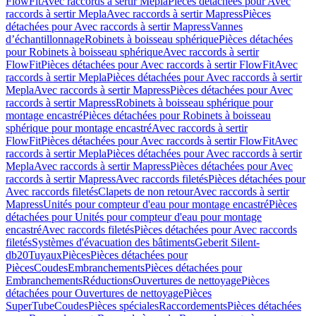
FlowFit
Avec raccords à sertir Mepla
Pièces détachées pour Avec
raccords à sertir Mepla
Avec raccords à sertir Mapress
Pièces
détachées pour Avec raccords à sertir Mapress
Vannes
d’échantillonnage
Robinets à boisseau sphérique
Pièces détachées
pour Robinets à boisseau sphérique
Avec raccords à sertir
FlowFit
Pièces détachées pour Avec raccords à sertir FlowFit
Avec
raccords à sertir Mepla
Pièces détachées pour Avec raccords à sertir
Mepla
Avec raccords à sertir Mapress
Pièces détachées pour Avec
raccords à sertir Mapress
Robinets à boisseau sphérique pour
montage encastré
Pièces détachées pour Robinets à boisseau
sphérique pour montage encastré
Avec raccords à sertir
FlowFit
Pièces détachées pour Avec raccords à sertir FlowFit
Avec
raccords à sertir Mepla
Pièces détachées pour Avec raccords à sertir
Mepla
Avec raccords à sertir Mapress
Pièces détachées pour Avec
raccords à sertir Mapress
Avec raccords filetés
Pièces détachées pour
Avec raccords filetés
Clapets de non retour
Avec raccords à sertir
Mapress
Unités pour compteur d'eau pour montage encastré
Pièces
détachées pour Unités pour compteur d'eau pour montage
encastré
Avec raccords filetés
Pièces détachées pour Avec raccords
filetés
Systèmes d'évacuation des bâtiments
Geberit Silent-
db20
Tuyaux
Pièces
Pièces détachées pour
Pièces
Coudes
Embranchements
Pièces détachées pour
Embranchements
Réductions
Ouvertures de nettoyage
Pièces
détachées pour Ouvertures de nettoyage
Pièces
SuperTube
Coudes
Pièces spéciales
Raccordements
Pièces détachées