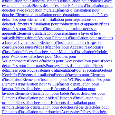
d'installation pour urinoirs
Eléments d'installation pour douches avec
évacuation murale
Pièces détachées pour Eléments d'installation pour
douches avec évacuation murale
Eléments d’installation pour
douches
Eléments d’installation pour séparations de douche
Pièces
détachées pour Eléments d’installation pour séparations de
douche
Eléments d'installation pour robinetteries et appareils
Pièces
détachées pour Eléments d'installation pour robinetteries et
appareils
Eléments d'installation pour machines à laver et lave-
vaisselle
Pièces détachées pour Eléments d'installation pour machines
à laver et lave-vaisselle
Eléments d'installation pour charges de
console
Accessoires
Pièces détachées pour Accessoires
Modules
d'installation
Pièces détachées pour Modules d'installation
Modules
pour WC
Pièces détachées pour Modules pour
WC
Accessoires
Pièces détachées pour Accessoires
Pour parois
Pièces
détachées pour Pour parois
Pour systèmes d'alimentation
Pièces
détachées pour Pour systèmes d'alimentation
Pour évacuation
Geberit
Kombifix
Eléments d'installation
Pièces détachées pour Eléments
d'installation
Eléments d'installation pour WC
Pièces détachées pour
Eléments d'installation pour WC
Eléments d'installation pour
lavabos
Pièces détachées pour Eléments d'installation pour
lavabos
Eléments d'installation pour bidets
Pièces détachées pour
Eléments d'installation pour bidets
Eléments d'installation pour
urinoirs
Pièces détachées pour Eléments d'installation pour
urinoirs
Eléments d'installation pour douches
Pièces détachées pour
Eléments d'installation pour douches
Accessoires
Pièces détachées