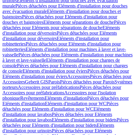
urinoirs
Eléments d'installation pour douches avec évacuation
murale
Pièces détachées pour Eléments d'installation pour douches
avec évacuation murale
Eléments d'installation pour douches et
baignoires
Pièces détachées pour Eléments d'installation pour
douches et baignoires
Eléments pour séparations de douche
Pièces
détachées pour Eléments pour séparations de douche
Eléments
d'installation pour déversoirs
Pièces détachées pour Eléments
d'installation pour déversoirs
Eléments d'installation pour
robinetteries
Pièces détachées pour Eléments d'installation pour
robinetteries
Eléments d'installation pour machines à laver et lave-
vaisselle
Pièces détachées pour Eléments d'installation pour machines
à laver et lave-vaisselle
Eléments d'installation pour charges de
console
Pièces détachées pour Eléments d'installation pour charges
de console
Eléments d'installation pour éviers
Pièces détachées pour
Eléments d'installation pour éviers
Accessoires
Pièces détachées pour
Accessoires
Geberit GIS
Parois
Pièces détachées pour Parois
Systèmes
porteurs
Accessoires pour préfabrications
Pièces détachées pour
Accessoires pour préfabrications
Accessoires pour l'isolation
phonique
Revêtements
Eléments d'installation
Pièces détachées pour
Eléments d'installation
Eléments d'installation pour WC
Pièces
détachées pour Eléments d'installation pour WC
Eléments
d'installation pour lavabos
Pièces détachées pour Eléments
d'installation pour lavabos
Eléments d'installation pour bidets
Pièces
détachées pour Eléments d'installation pour bidets
Eléments
d'installation pour urinoirs
Pièces détachées pour Eléments