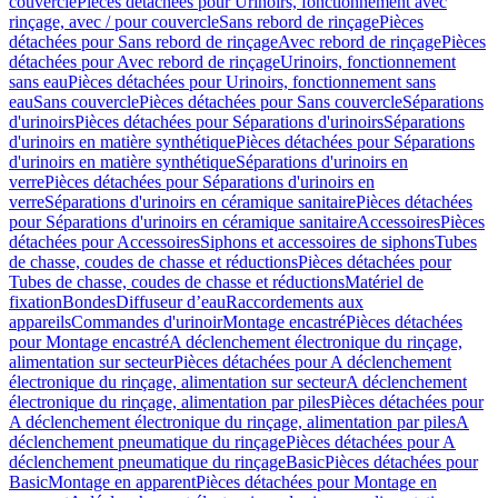
couvercle
Pièces détachées pour Urinoirs, fonctionnement avec
rinçage, avec / pour couvercle
Sans rebord de rinçage
Pièces
détachées pour Sans rebord de rinçage
Avec rebord de rinçage
Pièces
détachées pour Avec rebord de rinçage
Urinoirs, fonctionnement
sans eau
Pièces détachées pour Urinoirs, fonctionnement sans
eau
Sans couvercle
Pièces détachées pour Sans couvercle
Séparations
d'urinoirs
Pièces détachées pour Séparations d'urinoirs
Séparations
d'urinoirs en matière synthétique
Pièces détachées pour Séparations
d'urinoirs en matière synthétique
Séparations d'urinoirs en
verre
Pièces détachées pour Séparations d'urinoirs en
verre
Séparations d'urinoirs en céramique sanitaire
Pièces détachées
pour Séparations d'urinoirs en céramique sanitaire
Accessoires
Pièces
détachées pour Accessoires
Siphons et accessoires de siphons
Tubes
de chasse, coudes de chasse et réductions
Pièces détachées pour
Tubes de chasse, coudes de chasse et réductions
Matériel de
fixation
Bondes
Diffuseur d’eau
Raccordements aux
appareils
Commandes d'urinoir
Montage encastré
Pièces détachées
pour Montage encastré
A déclenchement électronique du rinçage,
alimentation sur secteur
Pièces détachées pour A déclenchement
électronique du rinçage, alimentation sur secteur
A déclenchement
électronique du rinçage, alimentation par piles
Pièces détachées pour
A déclenchement électronique du rinçage, alimentation par piles
A
déclenchement pneumatique du rinçage
Pièces détachées pour A
déclenchement pneumatique du rinçage
Basic
Pièces détachées pour
Basic
Montage en apparent
Pièces détachées pour Montage en