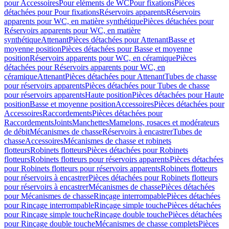
pour Accessoires
Pour eléments de WC
Pour fixations
Pièces
détachées pour Pour fixations
Réservoirs apparents
Réservoirs
apparents pour WC, en matière synthétique
Pièces détachées pour
Réservoirs apparents pour WC, en matière
synthétique
Attenant
Pièces détachées pour Attenant
Basse et
moyenne position
Pièces détachées pour Basse et moyenne
position
Réservoirs apparents pour WC, en céramique
Pièces
détachées pour Réservoirs apparents pour WC, en
céramique
Attenant
Pièces détachées pour Attenant
Tubes de chasse
pour réservoirs apparents
Pièces détachées pour Tubes de chasse
pour réservoirs apparents
Haute position
Pièces détachées pour Haute
position
Basse et moyenne position
Accessoires
Pièces détachées pour
Accessoires
Raccordements
Pièces détachées pour
Raccordements
Joints
Manchettes
Mamelons, rosaces et modérateurs
de débit
Mécanismes de chasse
Réservoirs à encastrer
Tubes de
chasse
Accessoires
Mécanismes de chasse et robinets
flotteurs
Robinets flotteurs
Pièces détachées pour Robinets
flotteurs
Robinets flotteurs pour réservoirs apparents
Pièces détachées
pour Robinets flotteurs pour réservoirs apparents
Robinets flotteurs
pour réservoirs à encastrer
Pièces détachées pour Robinets flotteurs
pour réservoirs à encastrer
Mécanismes de chasse
Pièces détachées
pour Mécanismes de chasse
Rinçage interrompable
Pièces détachées
pour Rinçage interrompable
Rinçage simple touche
Pièces détachées
pour Rinçage simple touche
Rinçage double touche
Pièces détachées
pour Rinçage double touche
Mécanismes de chasse complets
Pièces