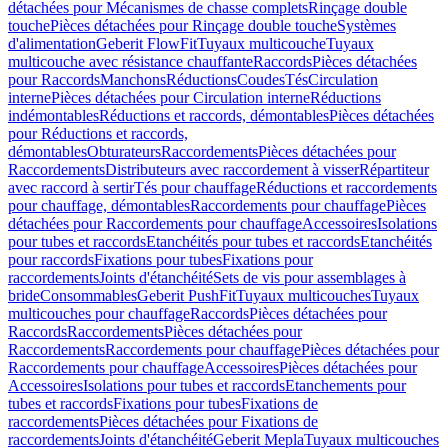
détachées pour Mécanismes de chasse complets
Rinçage double
touche
Pièces détachées pour Rinçage double touche
Systèmes
d'alimentation
Geberit FlowFit
Tuyaux multicouche
Tuyaux
multicouche avec résistance chauffante
Raccords
Pièces détachées
pour Raccords
Manchons
Réductions
Coudes
Tés
Circulation
interne
Pièces détachées pour Circulation interne
Réductions
indémontables
Réductions et raccords, démontables
Pièces détachées
pour Réductions et raccords,
démontables
Obturateurs
Raccordements
Pièces détachées pour
Raccordements
Distributeurs avec raccordement à visser
Répartiteur
avec raccord à sertir
Tés pour chauffage
Réductions et raccordements
pour chauffage, démontables
Raccordements pour chauffage
Pièces
détachées pour Raccordements pour chauffage
Accessoires
Isolations
pour tubes et raccords
Etanchéités pour tubes et raccords
Etanchéités
pour raccords
Fixations pour tubes
Fixations pour
raccordements
Joints d'étanchéité
Sets de vis pour assemblages à
bride
Consommables
Geberit PushFit
Tuyaux multicouches
Tuyaux
multicouches pour chauffage
Raccords
Pièces détachées pour
Raccords
Raccordements
Pièces détachées pour
Raccordements
Raccordements pour chauffage
Pièces détachées pour
Raccordements pour chauffage
Accessoires
Pièces détachées pour
Accessoires
Isolations pour tubes et raccords
Etanchements pour
tubes et raccords
Fixations pour tubes
Fixations de
raccordements
Pièces détachées pour Fixations de
raccordements
Joints d'étanchéité
Geberit Mepla
Tuyaux multicouches