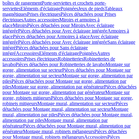
boîtes de rangement
Porte-serviettes et crochets porte-
serviettes
Eléments d'éclairage
Poignées
Jeux de pieds
Tableaux
magnétiques
Prises électriques
Pièces détachées pour Prises
électriques
Autres accessoires
Miroirs et armoires à
glace
Miroirs
Pièces détachées pour Miroirs
Avec éclairage
intégrée
Pièces détachées pour Avec éclairage intégrée
Armoires à
glace
Pièces détachées pour Armoires à glace
Avec éclairage
intégrée
Pièces détachées pour Avec éclairage intégrée
Sans éclairage
intégré
Pièces détachées pour Sans éclairage
intégré
Accessoires
Eléments d'éclairage
Poignées
Autres
accessoires
Prises électriques
Robinetteries
Robinetteries de
lavabo
Pièces détachées pour Robinetteries de lavabo
Montage sur
gorge, alimentation sur secteur
Pièces détachées pour Montage sur
gorge, alimentation sur secteur
Montage sur gorge, alimentation par
piles
Pièces détachées pour Montage sur gorge, alimentation par
piles
Montage sur gorge, alimentation par générateur
Pièces détachées
pour Montage sur gorge, alimentation par générateur
Montage sur
gorge, robinets mitigeurs
Pièces détachées pour Montage sur gorge,
robinets mitigeurs
Montage mural, alimentation sur secteur
Pièces
détachées pour Montage mural, alimentation sur secteur
Montage
mural, alimentation par piles
Pièces détachées pour Montage mural,
alimentation par piles
Montage mural, alimentation par
générateur
Pièces détachées pour Montage mural, alimentation par
générateur
Montage mural, robinets mélangeurs
Pièces détachées
pour Montage mural, robinets mélangeurs
Accessoires
Pièces