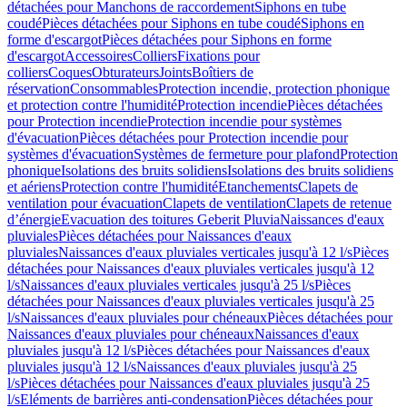
détachées pour Manchons de raccordement
Siphons en tube
coudé
Pièces détachées pour Siphons en tube coudé
Siphons en
forme d'escargot
Pièces détachées pour Siphons en forme
d'escargot
Accessoires
Colliers
Fixations pour
colliers
Coques
Obturateurs
Joints
Boîtiers de
réservation
Consommables
Protection incendie, protection phonique
et protection contre l'humidité
Protection incendie
Pièces détachées
pour Protection incendie
Protection incendie pour systèmes
d'évacuation
Pièces détachées pour Protection incendie pour
systèmes d'évacuation
Systèmes de fermeture pour plafond
Protection
phonique
Isolations des bruits solidiens
Isolations des bruits solidiens
et aériens
Protection contre l'humidité
Etanchements
Clapets de
ventilation pour évacuation
Clapets de ventilation
Clapets de retenue
d’énergie
Evacuation des toitures Geberit Pluvia
Naissances d'eaux
pluviales
Pièces détachées pour Naissances d'eaux
pluviales
Naissances d'eaux pluviales verticales jusqu'à 12 l/s
Pièces
détachées pour Naissances d'eaux pluviales verticales jusqu'à 12
l/s
Naissances d'eaux pluviales verticales jusqu'à 25 l/s
Pièces
détachées pour Naissances d'eaux pluviales verticales jusqu'à 25
l/s
Naissances d'eaux pluviales pour chéneaux
Pièces détachées pour
Naissances d'eaux pluviales pour chéneaux
Naissances d'eaux
pluviales jusqu'à 12 l/s
Pièces détachées pour Naissances d'eaux
pluviales jusqu'à 12 l/s
Naissances d'eaux pluviales jusqu'à 25
l/s
Pièces détachées pour Naissances d'eaux pluviales jusqu'à 25
l/s
Eléments de barrières anti-condensation
Pièces détachées pour