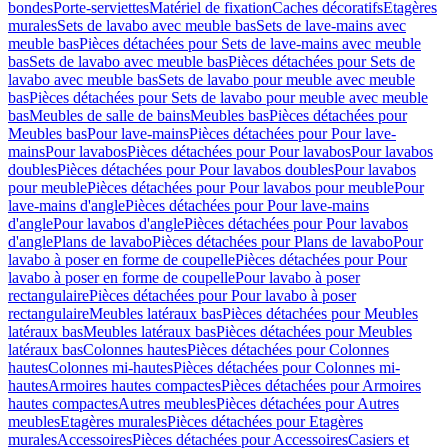
bondes
Porte-serviettes
Matériel de fixation
Caches décoratifs
Etagères
murales
Sets de lavabo avec meuble bas
Sets de lave-mains avec
meuble bas
Pièces détachées pour Sets de lave-mains avec meuble
bas
Sets de lavabo avec meuble bas
Pièces détachées pour Sets de
lavabo avec meuble bas
Sets de lavabo pour meuble avec meuble
bas
Pièces détachées pour Sets de lavabo pour meuble avec meuble
bas
Meubles de salle de bains
Meubles bas
Pièces détachées pour
Meubles bas
Pour lave-mains
Pièces détachées pour Pour lave-
mains
Pour lavabos
Pièces détachées pour Pour lavabos
Pour lavabos
doubles
Pièces détachées pour Pour lavabos doubles
Pour lavabos
pour meuble
Pièces détachées pour Pour lavabos pour meuble
Pour
lave-mains d'angle
Pièces détachées pour Pour lave-mains
d'angle
Pour lavabos d'angle
Pièces détachées pour Pour lavabos
d'angle
Plans de lavabo
Pièces détachées pour Plans de lavabo
Pour
lavabo à poser en forme de coupelle
Pièces détachées pour Pour
lavabo à poser en forme de coupelle
Pour lavabo à poser
rectangulaire
Pièces détachées pour Pour lavabo à poser
rectangulaire
Meubles latéraux bas
Pièces détachées pour Meubles
latéraux bas
Meubles latéraux bas
Pièces détachées pour Meubles
latéraux bas
Colonnes hautes
Pièces détachées pour Colonnes
hautes
Colonnes mi-hautes
Pièces détachées pour Colonnes mi-
hautes
Armoires hautes compactes
Pièces détachées pour Armoires
hautes compactes
Autres meubles
Pièces détachées pour Autres
meubles
Etagères murales
Pièces détachées pour Etagères
murales
Accessoires
Pièces détachées pour Accessoires
Casiers et