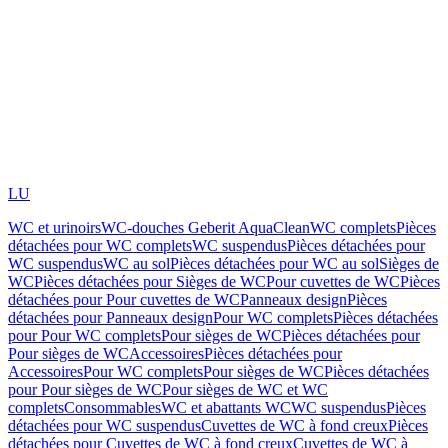
LU
WC et urinoirs
WC-douches Geberit AquaClean
WC complets
Pièces
détachées pour WC complets
WC suspendus
Pièces détachées pour
WC suspendus
WC au sol
Pièces détachées pour WC au sol
Sièges de
WC
Pièces détachées pour Sièges de WC
Pour cuvettes de WC
Pièces
détachées pour Pour cuvettes de WC
Panneaux design
Pièces
détachées pour Panneaux design
Pour WC complets
Pièces détachées
pour Pour WC complets
Pour sièges de WC
Pièces détachées pour
Pour sièges de WC
Accessoires
Pièces détachées pour
Accessoires
Pour WC complets
Pour sièges de WC
Pièces détachées
pour Pour sièges de WC
Pour sièges de WC et WC
complets
Consommables
WC et abattants WC
WC suspendus
Pièces
détachées pour WC suspendus
Cuvettes de WC à fond creux
Pièces
détachées pour Cuvettes de WC à fond creux
Cuvettes de WC à