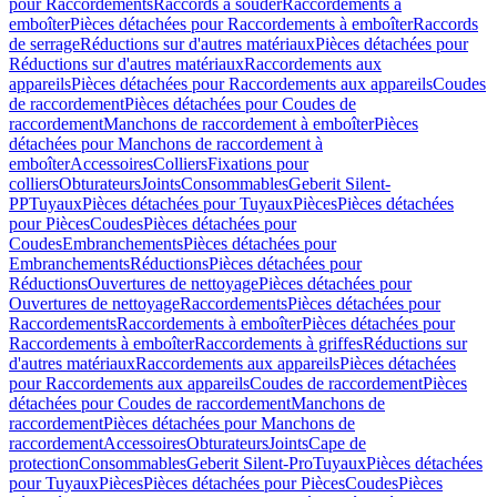
pour Raccordements
Raccords à souder
Raccordements à
emboîter
Pièces détachées pour Raccordements à emboîter
Raccords
de serrage
Réductions sur d'autres matériaux
Pièces détachées pour
Réductions sur d'autres matériaux
Raccordements aux
appareils
Pièces détachées pour Raccordements aux appareils
Coudes
de raccordement
Pièces détachées pour Coudes de
raccordement
Manchons de raccordement à emboîter
Pièces
détachées pour Manchons de raccordement à
emboîter
Accessoires
Colliers
Fixations pour
colliers
Obturateurs
Joints
Consommables
Geberit Silent-
PP
Tuyaux
Pièces détachées pour Tuyaux
Pièces
Pièces détachées
pour Pièces
Coudes
Pièces détachées pour
Coudes
Embranchements
Pièces détachées pour
Embranchements
Réductions
Pièces détachées pour
Réductions
Ouvertures de nettoyage
Pièces détachées pour
Ouvertures de nettoyage
Raccordements
Pièces détachées pour
Raccordements
Raccordements à emboîter
Pièces détachées pour
Raccordements à emboîter
Raccordements à griffes
Réductions sur
d'autres matériaux
Raccordements aux appareils
Pièces détachées
pour Raccordements aux appareils
Coudes de raccordement
Pièces
détachées pour Coudes de raccordement
Manchons de
raccordement
Pièces détachées pour Manchons de
raccordement
Accessoires
Obturateurs
Joints
Cape de
protection
Consommables
Geberit Silent-Pro
Tuyaux
Pièces détachées
pour Tuyaux
Pièces
Pièces détachées pour Pièces
Coudes
Pièces