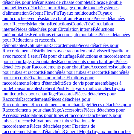
détachées pour Mécanismes de chasse complets
Rinçage double
touche
Pièces détachées pour Rinçage double touche
Systèmes
d'alimentation
Geberit FlowFit
Tuyaux multicouche
Tuyaux
multicouche avec résistance chauffante
Raccords
Pièces détachées
pour Raccords
Manchons
Réductions
Coudes
Tés
Circulation
interne
Pièces détachées pour Circulation interne
Réductions
indémontables
Réductions et raccords, démontables
Pièces détachées
pour Réductions et raccords,
démontables
Obturateurs
Raccordements
Pièces détachées pour
Raccordements
Distributeurs avec raccordement à visser
Répartiteur
avec raccord à sertir
Tés pour chauffage
Réductions et raccordements
pour chauffage, démontables
Raccordements pour chauffage
Pièces
détachées pour Raccordements pour chauffage
Accessoires
Isolations
pour tubes et raccords
Etanchéités pour tubes et raccords
Etanchéités
pour raccords
Fixations pour tubes
Fixations pour
raccordements
Joints d'étanchéité
Sets de vis pour assemblages à
bride
Consommables
Geberit PushFit
Tuyaux multicouches
Tuyaux
multicouches pour chauffage
Raccords
Pièces détachées pour
Raccords
Raccordements
Pièces détachées pour
Raccordements
Raccordements pour chauffage
Pièces détachées pour
Raccordements pour chauffage
Accessoires
Pièces détachées pour
Accessoires
Isolations pour tubes et raccords
Etanchements pour
tubes et raccords
Fixations pour tubes
Fixations de
raccordements
Pièces détachées pour Fixations de
raccordements
Joints d'étanchéité
Geberit Mepla
Tuyaux multicouches