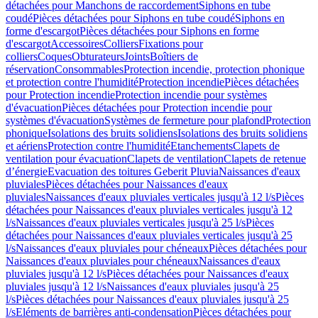
détachées pour Manchons de raccordement
Siphons en tube
coudé
Pièces détachées pour Siphons en tube coudé
Siphons en
forme d'escargot
Pièces détachées pour Siphons en forme
d'escargot
Accessoires
Colliers
Fixations pour
colliers
Coques
Obturateurs
Joints
Boîtiers de
réservation
Consommables
Protection incendie, protection phonique
et protection contre l'humidité
Protection incendie
Pièces détachées
pour Protection incendie
Protection incendie pour systèmes
d'évacuation
Pièces détachées pour Protection incendie pour
systèmes d'évacuation
Systèmes de fermeture pour plafond
Protection
phonique
Isolations des bruits solidiens
Isolations des bruits solidiens
et aériens
Protection contre l'humidité
Etanchements
Clapets de
ventilation pour évacuation
Clapets de ventilation
Clapets de retenue
d’énergie
Evacuation des toitures Geberit Pluvia
Naissances d'eaux
pluviales
Pièces détachées pour Naissances d'eaux
pluviales
Naissances d'eaux pluviales verticales jusqu'à 12 l/s
Pièces
détachées pour Naissances d'eaux pluviales verticales jusqu'à 12
l/s
Naissances d'eaux pluviales verticales jusqu'à 25 l/s
Pièces
détachées pour Naissances d'eaux pluviales verticales jusqu'à 25
l/s
Naissances d'eaux pluviales pour chéneaux
Pièces détachées pour
Naissances d'eaux pluviales pour chéneaux
Naissances d'eaux
pluviales jusqu'à 12 l/s
Pièces détachées pour Naissances d'eaux
pluviales jusqu'à 12 l/s
Naissances d'eaux pluviales jusqu'à 25
l/s
Pièces détachées pour Naissances d'eaux pluviales jusqu'à 25
l/s
Eléments de barrières anti-condensation
Pièces détachées pour