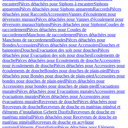
encastrer
Pièces détachées pour Siphons à encastrer
Siphons
apparents
Pièces détachées pour Siphons apparents
Raccords
Pièces
détachées pour Raccords
Accessoires
Vannes d'écoulement pour
déversoirs muraux
Pièces détachées pour Vannes d'écoulement pour
déversoirs muraux
Siphons
Pièces détachées pour Siphons
Coudes de
raccordement
Pièces détachées pour Coudes de
raccordement
Manchons de raccordement
Pièces détachées pour
Manchons de raccordement
Bondes
Pièces détachées pour
Bondes
Accessoires
Pièces détachées pour Accessoires
Douches et
baignoires
Douches
Evacuation des sols pour douches
Pièces
détachées pour Evacuation des sols pour douches
Ecoulements de
douche
Pièces détachées pour Ecoulements de douche
Accessoires
pour écoulements de douche
Pièces détachées pour Accessoires pour
écoulements de douche
Bondes pour douches de plain-pied
Pièces
détachées pour Bondes pour douches de plain-pied
Accessoires pour
bondes pour douches de plain-pied
Pièces détachées pour
Accessoires pour bondes pour douches de plain-pied
Evacuations
murales
Pièces détachées pour Evacuations murales
Accessoires pour
évacuations murales
Pièces détachées pour Accessoires pour
évacuations murales
Receveurs de douche
Pièces détachées pour
Receveurs de douche
Receveurs de douche en matériau minéral et
éléments d’installation Geberit Duofix
Receveurs de douche en
matériau minéral
Pièces détachées pour Receveurs de douche en
matériau minéral
Receveurs de douche en acrylique
sanitaire
Eléments d'installation
Pièces détachées pour Eléments