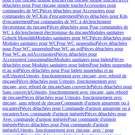
détachées pour Pour rinçage simple touche
Accessoires pour
commandes de WC
Pièces détachées pour Accessoires pour
commandes de WC
Kits d'encastrement
Pièces détachées pour Kits
d'encastrement
Pour commandes de WC à déclenchement
électronique du rinçage
Pièces détachées pour Pour commandes de
WC à déclenchement électronique du rinçage
Modules sanitaires
Geberit Monolith
Modules sanitaires pour WC
Pièces détachées pour
Modules sanitaires pour WC
Pour WC suspendus
Pièces détachées
pour Pour WC suspendus
Pour WC au sol
Pièces détachées pour
Pour WC au sol
Accessoires
Pièces détachées pour
Accessoires
Consommables
Modules sanitaires pour bidets
Pièces
détachées pour Modules sanitaires pour bidets
Pour bidets suspendus
et au sol
Pièces détachées pour Pour bidets suspendus et au
sol
Urinoirs
Urinoirs, fonctionnement avec rinçage, avec rebord de
rinçage
Pièces détachées pour Urinoirs, fonctionnement avec
rinçage, avec rebord de rinçage
Sans couvercle
Pièces détachées pour
Sans couvercle
Urinoirs, fonctionnement avec rinçage, sans rebord
de rinçage
Pièces détachées pour Urinoirs, fonctionnement avec
rinçage, sans rebord de rinçage
Commande d'urinoir apparente ou à
encastrer
Pièces détachées pour Commande d'urinoir apparente ou à
encastrer
Avec commande d'urinoir intégrée
Pièces détachées pour
Avec commande d'urinoir intégrée
Pour commande d'urinoir
intégrée
Pièces détachées pour Pour commande d'urinoir
intégrée
Urinoirs, fonctionnement avec rinçage, avec / pour