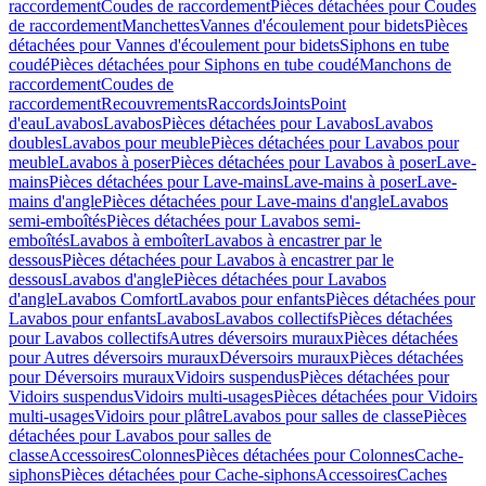
raccordement
Coudes de raccordement
Pièces détachées pour Coudes
de raccordement
Manchettes
Vannes d'écoulement pour bidets
Pièces
détachées pour Vannes d'écoulement pour bidets
Siphons en tube
coudé
Pièces détachées pour Siphons en tube coudé
Manchons de
raccordement
Coudes de
raccordement
Recouvrements
Raccords
Joints
Point
d'eau
Lavabos
Lavabos
Pièces détachées pour Lavabos
Lavabos
doubles
Lavabos pour meuble
Pièces détachées pour Lavabos pour
meuble
Lavabos à poser
Pièces détachées pour Lavabos à poser
Lave-
mains
Pièces détachées pour Lave-mains
Lave-mains à poser
Lave-
mains d'angle
Pièces détachées pour Lave-mains d'angle
Lavabos
semi-emboîtés
Pièces détachées pour Lavabos semi-
emboîtés
Lavabos à emboîter
Lavabos à encastrer par le
dessous
Pièces détachées pour Lavabos à encastrer par le
dessous
Lavabos d'angle
Pièces détachées pour Lavabos
d'angle
Lavabos Comfort
Lavabos pour enfants
Pièces détachées pour
Lavabos pour enfants
Lavabos
Lavabos collectifs
Pièces détachées
pour Lavabos collectifs
Autres déversoirs muraux
Pièces détachées
pour Autres déversoirs muraux
Déversoirs muraux
Pièces détachées
pour Déversoirs muraux
Vidoirs suspendus
Pièces détachées pour
Vidoirs suspendus
Vidoirs multi-usages
Pièces détachées pour Vidoirs
multi-usages
Vidoirs pour plâtre
Lavabos pour salles de classe
Pièces
détachées pour Lavabos pour salles de
classe
Accessoires
Colonnes
Pièces détachées pour Colonnes
Cache-
siphons
Pièces détachées pour Cache-siphons
Accessoires
Caches