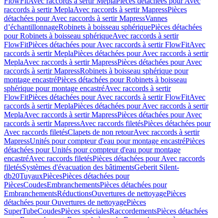
FlowFit
Avec raccords à sertir Mepla
Pièces détachées pour Avec
raccords à sertir Mepla
Avec raccords à sertir Mapress
Pièces
détachées pour Avec raccords à sertir Mapress
Vannes
d’échantillonnage
Robinets à boisseau sphérique
Pièces détachées
pour Robinets à boisseau sphérique
Avec raccords à sertir
FlowFit
Pièces détachées pour Avec raccords à sertir FlowFit
Avec
raccords à sertir Mepla
Pièces détachées pour Avec raccords à sertir
Mepla
Avec raccords à sertir Mapress
Pièces détachées pour Avec
raccords à sertir Mapress
Robinets à boisseau sphérique pour
montage encastré
Pièces détachées pour Robinets à boisseau
sphérique pour montage encastré
Avec raccords à sertir
FlowFit
Pièces détachées pour Avec raccords à sertir FlowFit
Avec
raccords à sertir Mepla
Pièces détachées pour Avec raccords à sertir
Mepla
Avec raccords à sertir Mapress
Pièces détachées pour Avec
raccords à sertir Mapress
Avec raccords filetés
Pièces détachées pour
Avec raccords filetés
Clapets de non retour
Avec raccords à sertir
Mapress
Unités pour compteur d'eau pour montage encastré
Pièces
détachées pour Unités pour compteur d'eau pour montage
encastré
Avec raccords filetés
Pièces détachées pour Avec raccords
filetés
Systèmes d'évacuation des bâtiments
Geberit Silent-
db20
Tuyaux
Pièces
Pièces détachées pour
Pièces
Coudes
Embranchements
Pièces détachées pour
Embranchements
Réductions
Ouvertures de nettoyage
Pièces
détachées pour Ouvertures de nettoyage
Pièces
SuperTube
Coudes
Pièces spéciales
Raccordements
Pièces détachées