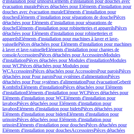
d'installation pour urinoirs
Eléments d'installation pour douches avec
évacuation murale
Pièces détachées pour Eléments d'installation pour
douches avec évacuation murale
Eléments d’installation pour
douches
Eléments d’installation pour séparations de douche
Pièces
détachées pour Eléments d’installation pour séparations de
douche
Eléments d'installation pour robinetteries et appareils
Pièces
détachées pour Eléments d'installation pour robinetteries et
appareils
Eléments d'installation pour machines à laver et lave-
vaisselle
Pièces détachées pour Eléments d'installation pour machines
à laver et lave-vaisselle
Eléments d'installation pour charges de
console
Accessoires
Pièces détachées pour Accessoires
Modules
d'installation
Pièces détachées pour Modules d'installation
Modules
pour WC
Pièces détachées pour Modules pour
WC
Accessoires
Pièces détachées pour Accessoires
Pour parois
Pièces
détachées pour Pour parois
Pour systèmes d'alimentation
Pièces
détachées pour Pour systèmes d'alimentation
Pour évacuation
Geberit
Kombifix
Eléments d'installation
Pièces détachées pour Eléments
d'installation
Eléments d'installation pour WC
Pièces détachées pour
Eléments d'installation pour WC
Eléments d'installation pour
lavabos
Pièces détachées pour Eléments d'installation pour
lavabos
Eléments d'installation pour bidets
Pièces détachées pour
Eléments d'installation pour bidets
Eléments d'installation pour
urinoirs
Pièces détachées pour Eléments d'installation pour
urinoirs
Eléments d'installation pour douches
Pièces détachées pour
Eléments d'installation pour douches
Accessoires
Pièces détachées