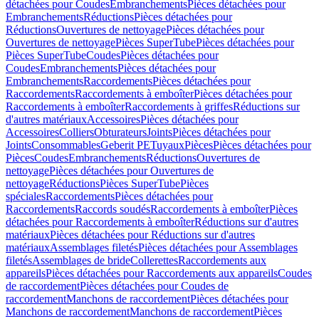
détachées pour Coudes
Embranchements
Pièces détachées pour
Embranchements
Réductions
Pièces détachées pour
Réductions
Ouvertures de nettoyage
Pièces détachées pour
Ouvertures de nettoyage
Pièces SuperTube
Pièces détachées pour
Pièces SuperTube
Coudes
Pièces détachées pour
Coudes
Embranchements
Pièces détachées pour
Embranchements
Raccordements
Pièces détachées pour
Raccordements
Raccordements à emboîter
Pièces détachées pour
Raccordements à emboîter
Raccordements à griffes
Réductions sur
d'autres matériaux
Accessoires
Pièces détachées pour
Accessoires
Colliers
Obturateurs
Joints
Pièces détachées pour
Joints
Consommables
Geberit PE
Tuyaux
Pièces
Pièces détachées pour
Pièces
Coudes
Embranchements
Réductions
Ouvertures de
nettoyage
Pièces détachées pour Ouvertures de
nettoyage
Réductions
Pièces SuperTube
Pièces
spéciales
Raccordements
Pièces détachées pour
Raccordements
Raccords soudés
Raccordements à emboîter
Pièces
détachées pour Raccordements à emboîter
Réductions sur d'autres
matériaux
Pièces détachées pour Réductions sur d'autres
matériaux
Assemblages filetés
Pièces détachées pour Assemblages
filetés
Assemblages de bride
Collerettes
Raccordements aux
appareils
Pièces détachées pour Raccordements aux appareils
Coudes
de raccordement
Pièces détachées pour Coudes de
raccordement
Manchons de raccordement
Pièces détachées pour
Manchons de raccordement
Manchons de raccordement
Pièces