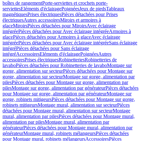
boîtes de rangement
Porte-serviettes et crochets porte-
serviettes
Eléments d'éclairage
Poignées
Jeux de pieds
Tableaux
magnétiques
Prises électriques
Pièces détachées pour Prises
électriques
Autres accessoires
Miroirs et armoires à
glace
Miroirs
Pièces détachées pour Miroirs
Avec éclairage
intégrée
Pièces détachées pour Avec éclairage intégrée
Armoires à
glace
Pièces détachées pour Armoires à glace
Avec éclairage
intégrée
Pièces détachées pour Avec éclairage intégrée
Sans éclairage
intégré
Pièces détachées pour Sans éclairage
intégré
Accessoires
Eléments d'éclairage
Poignées
Autres
accessoires
Prises électriques
Robinetteries
Robinetteries de
lavabo
Pièces détachées pour Robinetteries de lavabo
Montage sur
gorge, alimentation sur secteur
Pièces détachées pour Montage sur
gorge, alimentation sur secteur
Montage sur gorge, alimentation par
piles
Pièces détachées pour Montage sur gorge, alimentation par
piles
Montage sur gorge, alimentation par générateur
Pièces détachées
pour Montage sur gorge, alimentation par générateur
Montage sur
gorge, robinets mitigeurs
Pièces détachées pour Montage sur gorge,
robinets mitigeurs
Montage mural, alimentation sur secteur
Pièces
détachées pour Montage mural, alimentation sur secteur
Montage
mural, alimentation par piles
Pièces détachées pour Montage mural,
alimentation par piles
Montage mural, alimentation par
générateur
Pièces détachées pour Montage mural, alimentation par
générateur
Montage mural, robinets mélangeurs
Pièces détachées
pour Montage mural, robinets mélangeurs
Accessoires
Pièces