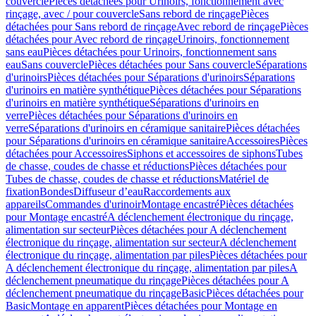
couvercle
Pièces détachées pour Urinoirs, fonctionnement avec
rinçage, avec / pour couvercle
Sans rebord de rinçage
Pièces
détachées pour Sans rebord de rinçage
Avec rebord de rinçage
Pièces
détachées pour Avec rebord de rinçage
Urinoirs, fonctionnement
sans eau
Pièces détachées pour Urinoirs, fonctionnement sans
eau
Sans couvercle
Pièces détachées pour Sans couvercle
Séparations
d'urinoirs
Pièces détachées pour Séparations d'urinoirs
Séparations
d'urinoirs en matière synthétique
Pièces détachées pour Séparations
d'urinoirs en matière synthétique
Séparations d'urinoirs en
verre
Pièces détachées pour Séparations d'urinoirs en
verre
Séparations d'urinoirs en céramique sanitaire
Pièces détachées
pour Séparations d'urinoirs en céramique sanitaire
Accessoires
Pièces
détachées pour Accessoires
Siphons et accessoires de siphons
Tubes
de chasse, coudes de chasse et réductions
Pièces détachées pour
Tubes de chasse, coudes de chasse et réductions
Matériel de
fixation
Bondes
Diffuseur d’eau
Raccordements aux
appareils
Commandes d'urinoir
Montage encastré
Pièces détachées
pour Montage encastré
A déclenchement électronique du rinçage,
alimentation sur secteur
Pièces détachées pour A déclenchement
électronique du rinçage, alimentation sur secteur
A déclenchement
électronique du rinçage, alimentation par piles
Pièces détachées pour
A déclenchement électronique du rinçage, alimentation par piles
A
déclenchement pneumatique du rinçage
Pièces détachées pour A
déclenchement pneumatique du rinçage
Basic
Pièces détachées pour
Basic
Montage en apparent
Pièces détachées pour Montage en