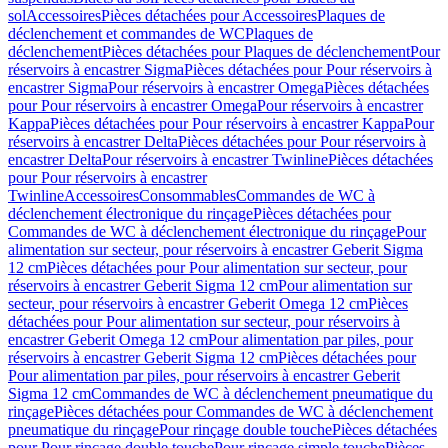
sol
Accessoires
Pièces détachées pour Accessoires
Plaques de
déclenchement et commandes de WC
Plaques de
déclenchement
Pièces détachées pour Plaques de déclenchement
Pour
réservoirs à encastrer Sigma
Pièces détachées pour Pour réservoirs à
encastrer Sigma
Pour réservoirs à encastrer Omega
Pièces détachées
pour Pour réservoirs à encastrer Omega
Pour réservoirs à encastrer
Kappa
Pièces détachées pour Pour réservoirs à encastrer Kappa
Pour
réservoirs à encastrer Delta
Pièces détachées pour Pour réservoirs à
encastrer Delta
Pour réservoirs à encastrer Twinline
Pièces détachées
pour Pour réservoirs à encastrer
Twinline
Accessoires
Consommables
Commandes de WC à
déclenchement électronique du rinçage
Pièces détachées pour
Commandes de WC à déclenchement électronique du rinçage
Pour
alimentation sur secteur, pour réservoirs à encastrer Geberit Sigma
12 cm
Pièces détachées pour Pour alimentation sur secteur, pour
réservoirs à encastrer Geberit Sigma 12 cm
Pour alimentation sur
secteur, pour réservoirs à encastrer Geberit Omega 12 cm
Pièces
détachées pour Pour alimentation sur secteur, pour réservoirs à
encastrer Geberit Omega 12 cm
Pour alimentation par piles, pour
réservoirs à encastrer Geberit Sigma 12 cm
Pièces détachées pour
Pour alimentation par piles, pour réservoirs à encastrer Geberit
Sigma 12 cm
Commandes de WC à déclenchement pneumatique du
rinçage
Pièces détachées pour Commandes de WC à déclenchement
pneumatique du rinçage
Pour rinçage double touche
Pièces détachées
pour Pour rinçage double touche
Pour rinçage simple touche
Pièces