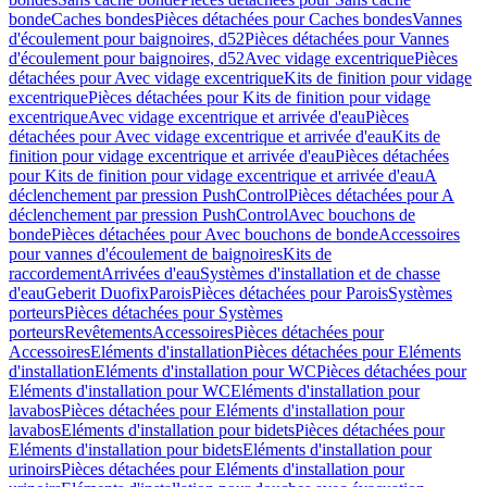
bonde
Caches bondes
Pièces détachées pour Caches bondes
Vannes
d'écoulement pour baignoires, d52
Pièces détachées pour Vannes
d'écoulement pour baignoires, d52
Avec vidage excentrique
Pièces
détachées pour Avec vidage excentrique
Kits de finition pour vidage
excentrique
Pièces détachées pour Kits de finition pour vidage
excentrique
Avec vidage excentrique et arrivée d'eau
Pièces
détachées pour Avec vidage excentrique et arrivée d'eau
Kits de
finition pour vidage excentrique et arrivée d'eau
Pièces détachées
pour Kits de finition pour vidage excentrique et arrivée d'eau
A
déclenchement par pression PushControl
Pièces détachées pour A
déclenchement par pression PushControl
Avec bouchons de
bonde
Pièces détachées pour Avec bouchons de bonde
Accessoires
pour vannes d'écoulement de baignoires
Kits de
raccordement
Arrivées d'eau
Systèmes d'installation et de chasse
d'eau
Geberit Duofix
Parois
Pièces détachées pour Parois
Systèmes
porteurs
Pièces détachées pour Systèmes
porteurs
Revêtements
Accessoires
Pièces détachées pour
Accessoires
Eléments d'installation
Pièces détachées pour Eléments
d'installation
Eléments d'installation pour WC
Pièces détachées pour
Eléments d'installation pour WC
Eléments d'installation pour
lavabos
Pièces détachées pour Eléments d'installation pour
lavabos
Eléments d'installation pour bidets
Pièces détachées pour
Eléments d'installation pour bidets
Eléments d'installation pour
urinoirs
Pièces détachées pour Eléments d'installation pour