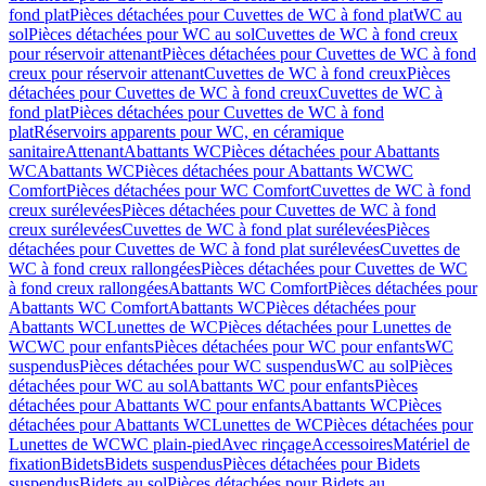
fond plat
Pièces détachées pour Cuvettes de WC à fond plat
WC au
sol
Pièces détachées pour WC au sol
Cuvettes de WC à fond creux
pour réservoir attenant
Pièces détachées pour Cuvettes de WC à fond
creux pour réservoir attenant
Cuvettes de WC à fond creux
Pièces
détachées pour Cuvettes de WC à fond creux
Cuvettes de WC à
fond plat
Pièces détachées pour Cuvettes de WC à fond
plat
Réservoirs apparents pour WC, en céramique
sanitaire
Attenant
Abattants WC
Pièces détachées pour Abattants
WC
Abattants WC
Pièces détachées pour Abattants WC
WC
Comfort
Pièces détachées pour WC Comfort
Cuvettes de WC à fond
creux surélevées
Pièces détachées pour Cuvettes de WC à fond
creux surélevées
Cuvettes de WC à fond plat surélevées
Pièces
détachées pour Cuvettes de WC à fond plat surélevées
Cuvettes de
WC à fond creux rallongées
Pièces détachées pour Cuvettes de WC
à fond creux rallongées
Abattants WC Comfort
Pièces détachées pour
Abattants WC Comfort
Abattants WC
Pièces détachées pour
Abattants WC
Lunettes de WC
Pièces détachées pour Lunettes de
WC
WC pour enfants
Pièces détachées pour WC pour enfants
WC
suspendus
Pièces détachées pour WC suspendus
WC au sol
Pièces
détachées pour WC au sol
Abattants WC pour enfants
Pièces
détachées pour Abattants WC pour enfants
Abattants WC
Pièces
détachées pour Abattants WC
Lunettes de WC
Pièces détachées pour
Lunettes de WC
WC plain-pied
Avec rinçage
Accessoires
Matériel de
fixation
Bidets
Bidets suspendus
Pièces détachées pour Bidets
suspendus
Bidets au sol
Pièces détachées pour Bidets au