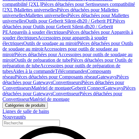
compatibilité [2XL]
Pièces détachées pour Sertisseuses compatibilité
[2XL]
Mallettes universelles
Pièces détachées pour Mallettes
universelles
Mallettes universelles
Pièces détachées pour Mallettes
universelles
Outils pour Geberit Silent-db20 / Geberit PE
Pièces
détachées pour Outils pour Geberit Silent-db20 / Geberit
PE
Appareils à souder électriques
Pièces détachées pour Appareils à
souder électriques
Accessoires pour appareils à souder
électriques
Outils de soudage au miroir
Pièces détachées pour Outils
de soudage au miroir
Accessoires pour outils de soudage au
miroir
Pièces détachées pour Accessoires pour outils de soudage au
miroir
Outils de préparation de tube
Pièces détachées pour Outils de
préparation de tube
Accessoires pour outils de préparation de
tubes
Aides à la commande
Télécommandes
Composants
réseau
Pièces détachées pour Composants réseau
Gateways
Pièces
détachées pour Gateways
Convertisseurs
Pièces détachées pour
Convertisseurs
Matériel de montage
Geberit Connect
Gateways
Pièces
détachées pour Gateways
Convertisseur
Pièces détachées pour
Convertisseur
Matériel de montage
Catégories de produits
Lignes de salle de bains
Nouveautés