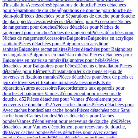
d'installation
Accessoires
Séparations de douche
Pièces détachées
pour Séparations de douche
Séparations de douche pour douche de
plain-pied
Pièces détachées pour Séparations de douche pour douche
de plain-pied
Accessoires
Pièces détachées pour Accessoires
Niches
de rangement pour douches
Pièces détachées pour Niches de
rangement pour douches
Niches de rangement
Pièces détachées pour
Niches de rangement
Accessoires
Baignoires
Baignoires en acrylique
sanitaire
Pièces détachées pour Baignoires en acrylique
sanitaire
Baignoires rectangulaires
Pièces détachées pour Baignoires
rectangulaires
Baignoires en matériau minéral
Pièces détachées pour
Baignoires en matériau minéral
Baignoires pour bébés
Pièces
détachées pour Baignoires pour bébés
Eléments d'installation
Pièces
détachées pour Eléments d'installation
Jeux de pieds et jeux de
traverses et fixations murales
Pièces détachées pour Jeux de pieds et
jeux de traverses et fixations murales
Accessoires
Kits de
réparation
Autres accessoires
Raccordements aux appareils pour
douches et baignoires
Vannes d'écoulement pour receveurs de
douche, d52
Pièces détachées pour Vannes d'écoulement pour
receveurs de douche, d52
Avec caches bondes
Pièces détachées pour
Avec caches bondes
Sans cache bonde
Pièces détachées pour Sans
cache bonde
Caches bondes
Pièces détachées pour Caches
bondes
Vannes d'écoulement pour receveurs de douche, d90
Pièces
détachées pour Vannes d'écoulement pour receveurs de douche,
d90
Avec caches bondes
Pièces détachées pour Avec caches
bondes
Sans cache bonde
Pièces détachées pour Sans cache