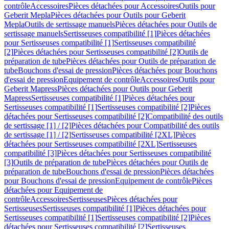
contrôle
Accessoires
Pièces détachées pour Accessoires
Outils pour
Geberit Mepla
Pièces détachées pour Outils pour Geberit
Mepla
Outils de sertissage manuels
Pièces détachées pour Outils de
sertissage manuels
Sertisseuses compatibilité [1]
Pièces détachées
pour Sertisseuses compatibilité [1]
Sertisseuses compatibilité
[2]
Pièces détachées pour Sertisseuses compatibilité [2]
Outils de
préparation de tube
Pièces détachées pour Outils de préparation de
tube
Bouchons d'essai de pression
Pièces détachées pour Bouchons
d'essai de pression
Equipement de contrôle
Accessoires
Outils pour
Geberit Mapress
Pièces détachées pour Outils pour Geberit
Mapress
Sertisseuses compatibilité [1]
Pièces détachées pour
Sertisseuses compatibilité [1]
Sertisseuses compatibilité [2]
Pièces
détachées pour Sertisseuses compatibilité [2]
Compatibilité des outils
de sertissage [1] / [2]
Pièces détachées pour Compatibilité des outils
de sertissage [1] / [2]
Sertisseuses compatibilité [2XL]
Pièces
détachées pour Sertisseuses compatibilité [2XL]
Sertisseuses
compatibilité [3]
Pièces détachées pour Sertisseuses compatibilité
[3]
Outils de préparation de tube
Pièces détachées pour Outils de
préparation de tube
Bouchons d'essai de pression
Pièces détachées
pour Bouchons d'essai de pression
Equipement de contrôle
Pièces
détachées pour Equipement de
contrôle
Accessoires
Sertisseuses
Pièces détachées pour
Sertisseuses
Sertisseuses compatibilité [1]
Pièces détachées pour
Sertisseuses compatibilité [1]
Sertisseuses compatibilité [2]
Pièces
détachées pour Sertisseuses compatibilité [2]
Sertisseuses