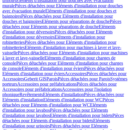
urinoirs
Eléments d'installation pour douches avec évacuation
murale
Pièces détachées pour Eléments d'installation pour douches
avec évacuation murale
Eléments d'installation pour douches et
baignoires
Pièces détachées pour Eléments d'installation pour
douches et baignoires
Eléments pour séparations de douche
Pièces
détachées pour Eléments pour séparations de douche
Eléments
d'installation pour déversoirs
Pièces détachées pour Eléments
d'installation pour déversoirs
Eléments d'installation pour
robinetteries
Pièces détachées pour Eléments d'installation pour
robinetteries
Eléments d'installation pour machines à laver et lave-
vaisselle
Pièces détachées pour Eléments d'installation pour machines
à laver et lave-vaisselle
Eléments d'installation pour charges de
console
Pièces détachées pour Eléments d'installation pour charges
de console
Eléments d'installation pour éviers
Pièces détachées pour
Eléments d'installation pour éviers
Accessoires
Pièces détachées pour
Accessoires
Geberit GIS
Parois
Pièces détachées pour Parois
Systèmes
porteurs
Accessoires pour préfabrications
Pièces détachées pour
Accessoires pour préfabrications
Accessoires pour l'isolation
phonique
Revêtements
Eléments d'installation
Pièces détachées pour
Eléments d'installation
Eléments d'installation pour WC
Pièces
détachées pour Eléments d'installation pour WC
Eléments
d'installation pour lavabos
Pièces détachées pour Eléments
d'installation pour lavabos
Eléments d'installation pour bidets
Pièces
détachées pour Eléments d'installation pour bidets
Eléments
d'installation pour urinoirs
Pièces détachées pour Eléments