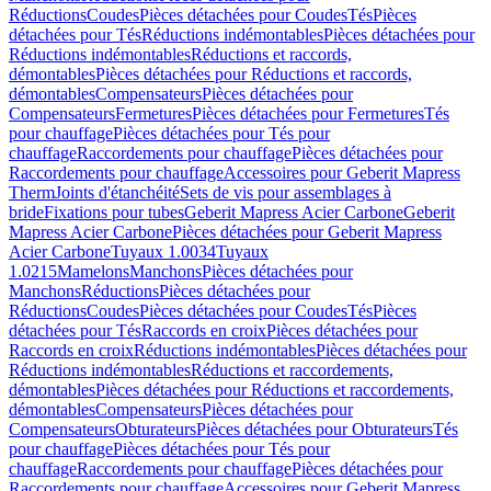
Réductions
Coudes
Pièces détachées pour Coudes
Tés
Pièces
détachées pour Tés
Réductions indémontables
Pièces détachées pour
Réductions indémontables
Réductions et raccords,
démontables
Pièces détachées pour Réductions et raccords,
démontables
Compensateurs
Pièces détachées pour
Compensateurs
Fermetures
Pièces détachées pour Fermetures
Tés
pour chauffage
Pièces détachées pour Tés pour
chauffage
Raccordements pour chauffage
Pièces détachées pour
Raccordements pour chauffage
Accessoires pour Geberit Mapress
Therm
Joints d'étanchéité
Sets de vis pour assemblages à
bride
Fixations pour tubes
Geberit Mapress Acier Carbone
Geberit
Mapress Acier Carbone
Pièces détachées pour Geberit Mapress
Acier Carbone
Tuyaux 1.0034
Tuyaux
1.0215
Mamelons
Manchons
Pièces détachées pour
Manchons
Réductions
Pièces détachées pour
Réductions
Coudes
Pièces détachées pour Coudes
Tés
Pièces
détachées pour Tés
Raccords en croix
Pièces détachées pour
Raccords en croix
Réductions indémontables
Pièces détachées pour
Réductions indémontables
Réductions et raccordements,
démontables
Pièces détachées pour Réductions et raccordements,
démontables
Compensateurs
Pièces détachées pour
Compensateurs
Obturateurs
Pièces détachées pour Obturateurs
Tés
pour chauffage
Pièces détachées pour Tés pour
chauffage
Raccordements pour chauffage
Pièces détachées pour
Raccordements pour chauffage
Accessoires pour Geberit Mapress