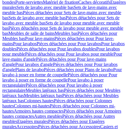
bondes
Porte-serviettes
Matériel de fixation
Caches décoratifs
Etagères
murales
Sets de lavabo avec meuble bas
Sets de lave-mains avec
meuble bas
Pièces détachées pour Sets de lave-mains avec meuble
bas
Sets de lavabo avec meuble bas
Pièces détachées pour Sets de
lavabo avec meuble bas
Sets de lavabo pour meuble avec meuble
bas
Pièces détachées pour Sets de lavabo pour meuble avec meuble
bas
Meubles de salle de bains
Meubles bas
Pièces détachées pour
Meubles bas
Pour lave-mains
Pièces détachées pour Pour lave-
mains
Pour lavabos
Pièces détachées pour Pour lavabos
Pour lavabos
doubles
Pièces détachées pour Pour lavabos doubles
Pour lavabos
pour meuble
Pièces détachées pour Pour lavabos pour meuble
Pour
lave-mains d'angle
Pièces détachées pour Pour lave-mains
d'angle
Pour lavabos d'angle
Pièces détachées pour Pour lavabos
d'angle
Plans de lavabo
Pièces détachées pour Plans de lavabo
Pour
lavabo à poser en forme de coupelle
Pièces détachées pour Pour
lavabo à poser en forme de coupelle
Pour lavabo à poser
rectangulaire
Pièces détachées pour Pour lavabo à poser
rectangulaire
Meubles latéraux bas
Pièces détachées pour Meubles
latéraux bas
Meubles latéraux bas
Pièces détachées pour Meubles
latéraux bas
Colonnes hautes
Pièces détachées pour Colonnes
hautes
Colonnes mi-hautes
Pièces détachées pour Colonnes mi-
hautes
Armoires hautes compactes
Pièces détachées pour Armoires
hautes compactes
Autres meubles
Pièces détachées pour Autres
meubles
Etagères murales
Pièces détachées pour Etagères
murales
Accessoires
Pièces détachées pour Accessoires
Casiers et