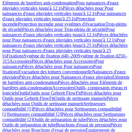
Eléments de barrières anti-condensation
Pour naissances d'eaux
pluviales verticales jusqu'à 12 l/s
Pièces détachées pour Pour
naissances d'eaux pluviales verticales jusqu'à 12 l/s
Pour naissances
d'eaux pluviales verticales jusqu'à 25 l/s
Protection
incendie
Protection incendie pour systèmes d'évacuation
Trop-pleins
de sécurité
Pièces détachées pour Trop-pleins de sécurité
Pour
naissances d'eaux pluviales verticales jusqu'à 12 l/s
Pièces détachées
pour Pour naissances d'eaux pluviales verticales jusqu'à 12 l/s
Pour
naissances d'eaux pluviales verticales jusqu'à 25 l/s
Pièces détachées
pour Pour naissances d'eaux pluviales verticales jusqu'à 25
l/s
Fixations
Système de fixation d40–200
Système de fixation d250–
315
Accessoires
Pièces détachées pour Accessoires
Pour
naissances
Pièces détachées pour Pour naissances
Pour
fixations
Evacuation des toitures conventionnelle
Naissances d'eaux
pluviales
Pièces détachées pour Naissances d'eaux pluviales
Eléments
de barrières anti-condensation
Pièces détachées pour Eléments de
barrières anti-condensation
Accessoires
Outils, composants réseau et
logiciels
Outils
Outils pour Geberit FlowFit
Pièces détachées pour
Outils pour Geberit FlowFit
Outils de sertissage manuels
Pièces
détachées pour Outils de sertissage manuels
Sertisseuses
compatibilité [1]
Pièces détachées pour Sertisseuses compatibilité
[1]
Sertisseuses compatibilité [2]
Pièces détachées pour Sertisseuses
compatibilité [2]
Outils de préparation de tube
Pièces détachées pour
Outils de préparation de tube
Bouchons d'essai de pression
Pièces
détachées pour Bouchons d'essai de pression
Equipements de