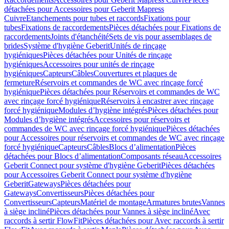
détachées pour Accessoires pour Geberit Mapress
Cuivre
Etanchements pour tubes et raccords
Fixations pour
tubes
Fixations de raccordements
Pièces détachées pour Fixations de
raccordements
Joints d'étanchéité
Sets de vis pour assemblages de
brides
Système d'hygiène Geberit
Unités de rinçage
hygiéniques
Pièces détachées pour Unités de rinçage
hygiéniques
Accessoires pour unités de rinçage
hygiéniques
Capteurs
Câbles
Couvertures et plaques de
fermeture
Réservoirs et commandes de WC avec rinçage forcé
hygiénique
Pièces détachées pour Réservoirs et commandes de WC
avec rinçage forcé hygiénique
Réservoirs à encastrer avec rinçage
forcé hygiénique
Modules d’hygiène intégrés
Pièces détachées pour
Modules d’hygiène intégrés
Accessoires pour réservoirs et
commandes de WC avec rinçage forcé hygiénique
Pièces détachées
pour Accessoires pour réservoirs et commandes de WC avec rinçage
forcé hygiénique
Capteurs
Câbles
Blocs d’alimentation
Pièces
détachées pour Blocs d’alimentation
Composants réseau
Accessoires
Geberit Connect pour système d'hygiène Geberit
Pièces détachées
pour Accessoires Geberit Connect pour système d'hygiène
Geberit
Gateways
Pièces détachées pour
Gateways
Convertisseurs
Pièces détachées pour
Convertisseurs
Capteurs
Matériel de montage
Armatures brutes
Vannes
à siège incliné
Pièces détachées pour Vannes à siège incliné
Avec
raccords à sertir FlowFit
Pièces détachées pour Avec raccords à sertir