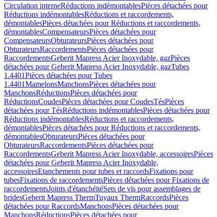
Circulation interne
Réductions indémontables
Pièces détachées pour
Réductions indémontables
Réductions et raccordements,
démontables
Pièces détachées pour Réductions et raccordements,
démontables
Compensateurs
Pièces détachées pour
Compensateurs
Obturateurs
Pièces détachées pour
Obturateurs
Raccordements
Pièces détachées pour
Raccordements
Geberit Mapress Acier Inoxydable, gaz
Pièces
détachées pour Geberit Mapress Acier Inoxydable, gaz
Tubes
1.4401
Pièces détachées pour Tubes
1.4401
Mamelons
Manchons
Pièces détachées pour
Manchons
Réductions
Pièces détachées pour
Réductions
Coudes
Pièces détachées pour Coudes
Tés
Pièces
détachées pour Tés
Réductions indémontables
Pièces détachées pour
Réductions indémontables
Réductions et raccordements,
démontables
Pièces détachées pour Réductions et raccordements,
démontables
Obturateurs
Pièces détachées pour
Obturateurs
Raccordements
Pièces détachées pour
Raccordements
Geberit Mapress Acier Inoxydable, accessoires
Pièces
détachées pour Geberit Mapress Acier Inoxydable,
accessoires
Etanchements pour tubes et raccords
Fixations pour
tubes
Fixations de raccordements
Pièces détachées pour Fixations de
raccordements
Joints d'étanchéité
Sets de vis pour assemblages de
brides
Geberit Mapress Therm
Tuyaux Therm
Raccords
Pièces
détachées pour Raccords
Manchons
Pièces détachées pour
Manchons
Réductions
Pièces détachées pour