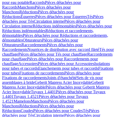
pour eau potable
Raccords
Pièces détachées pour
Raccords
Manchons
Pièces détachées pour
Manchons
Réductions
Pièces détachées pour
Réductions
Équerres
Pièces détachées pour Équerres
Tés
Pièces
détachées pour Tés
Circulation interne
Pièces détachées pour
Circulation interne
Réductions indémontables
Pièces détachées pour
Réductions indémontables
Réductions et raccordements,
démontables
Pièces détachées pour Réductions et raccordements,
démontables
Obturateurs
Pièces détachées pour
Obturateurs
Raccordements
Pièces détachées pour
Raccordements
Nourrices de distribution avec raccord fileté
Tés pour
chauffage
Pièces détachées pour Tés pour chauffage
Raccordements
pour chauffage
Pièces détachées pour Raccordements pour
chauffage
Accessoires
Pièces détachées pour Accessoires
Isolations
pour tubes et raccords
Etanchements pour tubes et raccords
Fixations
pour tubes
Fixations de raccordements
Pièces détachées pour
Fixations de raccordements
Joints d'étanchéité
Sets de vis pour
assemblages à bride
Geberit Mapress Acier Inoxydable
Geberit
Mapress Acier Inoxydable
Pièces détachées pour Geberit Mapress
Acier Inoxydable
Tuyaux 1.4401
Pièces détachées pour Tuyaux
1.4401
Tuyaux 1.4521
Pièces détachées pour Tuyaux
1.4521
Mamelons
Manchons
Pièces détachées pour
Manchons
Réductions
Pièces détachées pour
Réductions
Coudes
Pièces détachées pour Coudes
Tés
Pièces
détachées pour Tés
Circulation interne
Pièces détachées pour