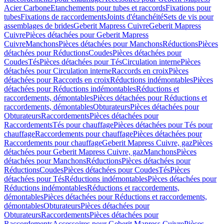
Acier Carbone
Etanchements pour tubes et raccords
Fixations pour
tubes
Fixations de raccordements
Joints d'étanchéité
Sets de vis pour
assemblages de brides
Geberit Mapress Cuivre
Geberit Mapress
Cuivre
Pièces détachées pour Geberit Mapress
Cuivre
Manchons
Pièces détachées pour Manchons
Réductions
Pièces
détachées pour Réductions
Coudes
Pièces détachées pour
Coudes
Tés
Pièces détachées pour Tés
Circulation interne
Pièces
détachées pour Circulation interne
Raccords en croix
Pièces
détachées pour Raccords en croix
Réductions indémontables
Pièces
détachées pour Réductions indémontables
Réductions et
raccordements, démontables
Pièces détachées pour Réductions et
raccordements, démontables
Obturateurs
Pièces détachées pour
Obturateurs
Raccordements
Pièces détachées pour
Raccordements
Tés pour chauffage
Pièces détachées pour Tés pour
chauffage
Raccordements pour chauffage
Pièces détachées pour
Raccordements pour chauffage
Geberit Mapress Cuivre, gaz
Pièces
détachées pour Geberit Mapress Cuivre, gaz
Manchons
Pièces
détachées pour Manchons
Réductions
Pièces détachées pour
Réductions
Coudes
Pièces détachées pour Coudes
Tés
Pièces
détachées pour Tés
Réductions indémontables
Pièces détachées pour
Réductions indémontables
Réductions et raccordements,
démontables
Pièces détachées pour Réductions et raccordements,
démontables
Obturateurs
Pièces détachées pour
Obturateurs
Raccordements
Pièces détachées pour
Raccordements
Accessoires pour Geberit Mapress Cuivre
Pièces