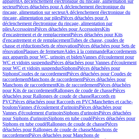
apparent
A déclenchement électronique du rinçage, alimentation sur
secteur
Pièces détachées pour A déclenchement électronique du
rinçage, alimentation sur secteur
A déclenchement électronique du
rinçage, alimentation par piles
Pièces détachées pour A
déclenchement électronique du rinçage, alimentation par
piles
Accessoires
Pièces détachées pour Accessoires
Kits
d'encastrement et de remplacement
Pièces détachées pour Kits
d'encastrement et de remplacement
Tubes de chasse, coudes de
chasse et réductions
Sets de rénovation
Pièces détachées pour Sets de
rénovation
Plaques de fermeture
Aides à la commande
Raccordements
aux appareils pour WC, urinoirs et bidets
Vannes d'écoulement pour
WC et vidoirs suspendus
Pièces détachées pour Vannes d'écoulement
pour WC et vidoirs suspendus
Siphons
Pièces détachées pour
Siphons
Coudes de raccordement
Pièces détachées pour Coudes de
raccordement
Manchons de raccordement
Pièces détachées pour
Manchons de raccordement
Kits de raccordement
Pièces détachées
pour Kits de raccordement
Rallonges de coude de chasse
Pièces
détachées pour Rallonges de coude de chasse
Raccords en
PVC
Pièces détachées pour Raccords en PVC
Manchettes et cache-
boulons
Vannes d'écoulement d'urinoirs
Pièces détachées pour
Vannes d'écoulement d'urinoirs
Siphons d'urinoirs
Pièces détachées
pour Siphons d'urinoirs
Siphons en tube coudé
Pièces détachées pour
Siphons en tube coudé
Rallonges de coude de chasse
Pièces
détachées pour Rallonges de coude de chasse
Manchons de
raccordement
Pièces détachées pour Manchons de