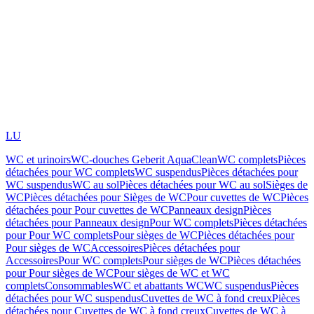
LU
WC et urinoirs
WC-douches Geberit AquaClean
WC complets
Pièces
détachées pour WC complets
WC suspendus
Pièces détachées pour
WC suspendus
WC au sol
Pièces détachées pour WC au sol
Sièges de
WC
Pièces détachées pour Sièges de WC
Pour cuvettes de WC
Pièces
détachées pour Pour cuvettes de WC
Panneaux design
Pièces
détachées pour Panneaux design
Pour WC complets
Pièces détachées
pour Pour WC complets
Pour sièges de WC
Pièces détachées pour
Pour sièges de WC
Accessoires
Pièces détachées pour
Accessoires
Pour WC complets
Pour sièges de WC
Pièces détachées
pour Pour sièges de WC
Pour sièges de WC et WC
complets
Consommables
WC et abattants WC
WC suspendus
Pièces
détachées pour WC suspendus
Cuvettes de WC à fond creux
Pièces
détachées pour Cuvettes de WC à fond creux
Cuvettes de WC à