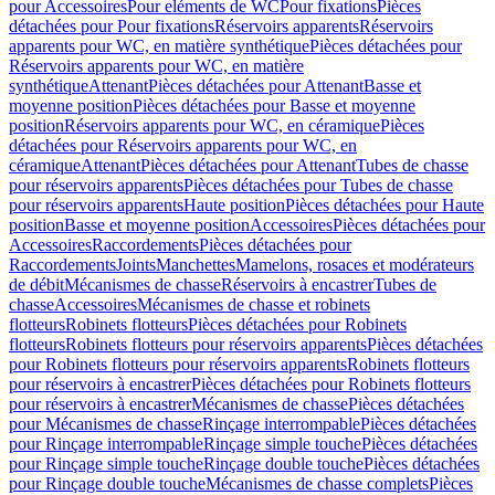
pour Accessoires
Pour eléments de WC
Pour fixations
Pièces
détachées pour Pour fixations
Réservoirs apparents
Réservoirs
apparents pour WC, en matière synthétique
Pièces détachées pour
Réservoirs apparents pour WC, en matière
synthétique
Attenant
Pièces détachées pour Attenant
Basse et
moyenne position
Pièces détachées pour Basse et moyenne
position
Réservoirs apparents pour WC, en céramique
Pièces
détachées pour Réservoirs apparents pour WC, en
céramique
Attenant
Pièces détachées pour Attenant
Tubes de chasse
pour réservoirs apparents
Pièces détachées pour Tubes de chasse
pour réservoirs apparents
Haute position
Pièces détachées pour Haute
position
Basse et moyenne position
Accessoires
Pièces détachées pour
Accessoires
Raccordements
Pièces détachées pour
Raccordements
Joints
Manchettes
Mamelons, rosaces et modérateurs
de débit
Mécanismes de chasse
Réservoirs à encastrer
Tubes de
chasse
Accessoires
Mécanismes de chasse et robinets
flotteurs
Robinets flotteurs
Pièces détachées pour Robinets
flotteurs
Robinets flotteurs pour réservoirs apparents
Pièces détachées
pour Robinets flotteurs pour réservoirs apparents
Robinets flotteurs
pour réservoirs à encastrer
Pièces détachées pour Robinets flotteurs
pour réservoirs à encastrer
Mécanismes de chasse
Pièces détachées
pour Mécanismes de chasse
Rinçage interrompable
Pièces détachées
pour Rinçage interrompable
Rinçage simple touche
Pièces détachées
pour Rinçage simple touche
Rinçage double touche
Pièces détachées
pour Rinçage double touche
Mécanismes de chasse complets
Pièces