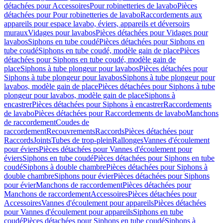
détachées pour Accessoires
Pour robinetteries de lavabo
Pièces
détachées pour Pour robinetteries de lavabo
Raccordements aux
appareils pour espace lavabo, éviers, appareils et déversoirs
muraux
Vidages pour lavabos
Pièces détachées pour Vidages pour
lavabos
Siphons en tube coudé
Pièces détachées pour Siphons en
tube coudé
Siphons en tube coudé, modèle gain de place
Pièces
détachées pour Siphons en tube coudé, modèle gain de
place
Siphons à tube plongeur pour lavabos
Pièces détachées pour
Siphons à tube plongeur pour lavabos
Siphons à tube plongeur pour
lavabos, modèle gain de place
Pièces détachées pour Siphons à tube
plongeur pour lavabos, modèle gain de place
Siphons à
encastrer
Pièces détachées pour Siphons à encastrer
Raccordements
de lavabo
Pièces détachées pour Raccordements de lavabo
Manchons
de raccordement
Coudes de
raccordement
Recouvrements
Raccords
Pièces détachées pour
Raccords
Joints
Tubes de trop-plein
Rallonges
Vannes d'écoulement
pour éviers
Pièces détachées pour Vannes d'écoulement pour
éviers
Siphons en tube coudé
Pièces détachées pour Siphons en tube
coudé
Siphons à double chambre
Pièces détachées pour Siphons à
double chambre
Siphons pour évier
Pièces détachées pour Siphons
pour évier
Manchons de raccordement
Pièces détachées pour
Manchons de raccordement
Accessoires
Pièces détachées pour
Accessoires
Vannes d'écoulement pour appareils
Pièces détachées
pour Vannes d'écoulement pour appareils
Siphons en tube
coudé
Pièces détachées pour Siphons en tube coudé
Siphons à