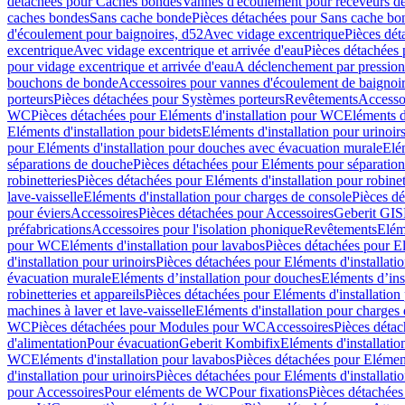
détachées pour Caches bondes
Vannes d'écoulement pour receveurs d
caches bondes
Sans cache bonde
Pièces détachées pour Sans cache bo
d'écoulement pour baignoires, d52
Avec vidage excentrique
Pièces dét
excentrique
Avec vidage excentrique et arrivée d'eau
Pièces détachées 
pour vidage excentrique et arrivée d'eau
A déclenchement par pressio
bouchons de bonde
Accessoires pour vannes d'écoulement de baignoi
porteurs
Pièces détachées pour Systèmes porteurs
Revêtements
Accesso
WC
Pièces détachées pour Eléments d'installation pour WC
Eléments d
Eléments d'installation pour bidets
Eléments d'installation pour urinoir
pour Eléments d'installation pour douches avec évacuation murale
Elé
séparations de douche
Pièces détachées pour Eléments pour séparatio
robinetteries
Pièces détachées pour Eléments d'installation pour robinet
lave-vaisselle
Eléments d'installation pour charges de console
Pièces dé
pour éviers
Accessoires
Pièces détachées pour Accessoires
Geberit GIS
préfabrications
Accessoires pour l'isolation phonique
Revêtements
Eléme
pour WC
Eléments d'installation pour lavabos
Pièces détachées pour El
d'installation pour urinoirs
Pièces détachées pour Eléments d'installatio
évacuation murale
Eléments d’installation pour douches
Eléments d’ins
robinetteries et appareils
Pièces détachées pour Eléments d'installation 
machines à laver et lave-vaisselle
Eléments d'installation pour charges
WC
Pièces détachées pour Modules pour WC
Accessoires
Pièces détac
d'alimentation
Pour évacuation
Geberit Kombifix
Eléments d'installatio
WC
Eléments d'installation pour lavabos
Pièces détachées pour Elément
d'installation pour urinoirs
Pièces détachées pour Eléments d'installatio
pour Accessoires
Pour eléments de WC
Pour fixations
Pièces détachées