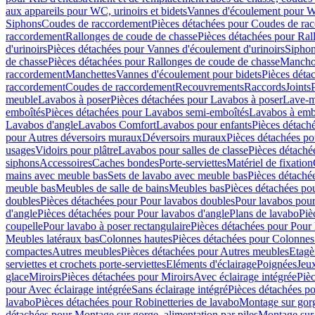
aux appareils pour WC, urinoirs et bidets
Vannes d'écoulement pour W
Siphons
Coudes de raccordement
Pièces détachées pour Coudes de ra
raccordement
Rallonges de coude de chasse
Pièces détachées pour Ral
d'urinoirs
Pièces détachées pour Vannes d'écoulement d'urinoirs
Siphon
de chasse
Pièces détachées pour Rallonges de coude de chasse
Mancho
raccordement
Manchettes
Vannes d'écoulement pour bidets
Pièces déta
raccordement
Coudes de raccordement
Recouvrements
Raccords
Joints
meuble
Lavabos à poser
Pièces détachées pour Lavabos à poser
Lave-m
emboîtés
Pièces détachées pour Lavabos semi-emboîtés
Lavabos à emb
Lavabos d'angle
Lavabos Comfort
Lavabos pour enfants
Pièces détach
pour Autres déversoirs muraux
Déversoirs muraux
Pièces détachées p
usages
Vidoirs pour plâtre
Lavabos pour salles de classe
Pièces détaché
siphons
Accessoires
Caches bondes
Porte-serviettes
Matériel de fixation
mains avec meuble bas
Sets de lavabo avec meuble bas
Pièces détaché
meuble bas
Meubles de salle de bains
Meubles bas
Pièces détachées po
doubles
Pièces détachées pour Pour lavabos doubles
Pour lavabos pou
d'angle
Pièces détachées pour Pour lavabos d'angle
Plans de lavabo
Piè
coupelle
Pour lavabo à poser rectangulaire
Pièces détachées pour Pour 
Meubles latéraux bas
Colonnes hautes
Pièces détachées pour Colonnes
compactes
Autres meubles
Pièces détachées pour Autres meubles
Etagè
serviettes et crochets porte-serviettes
Eléments d'éclairage
Poignées
Jeu
glace
Miroirs
Pièces détachées pour Miroirs
Avec éclairage intégrée
Pièc
pour Avec éclairage intégrée
Sans éclairage intégré
Pièces détachées po
lavabo
Pièces détachées pour Robinetteries de lavabo
Montage sur gorg
détachées pour Montage sur gorge, alimentation par piles
Montage sur 