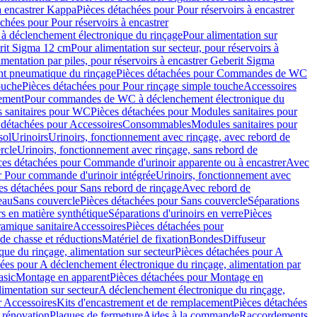
à encastrer Kappa
Pièces détachées pour Pour réservoirs à encastrer
chées pour Pour réservoirs à encastrer
 déclenchement électronique du rinçage
Pour alimentation sur
erit Sigma 12 cm
Pour alimentation sur secteur, pour réservoirs à
imentation par piles, pour réservoirs à encastrer Geberit Sigma
 pneumatique du rinçage
Pièces détachées pour Commandes de WC
ouche
Pièces détachées pour Pour rinçage simple touche
Accessoires
rement
Pour commandes de WC à déclenchement électronique du
 sanitaires pour WC
Pièces détachées pour Modules sanitaires pour
 détachées pour Accessoires
Consommables
Modules sanitaires pour
sol
Urinoirs
Urinoirs, fonctionnement avec rinçage, avec rebord de
rcle
Urinoirs, fonctionnement avec rinçage, sans rebord de
ces détachées pour Commande d'urinoir apparente ou à encastrer
Avec
r Pour commande d'urinoir intégrée
Urinoirs, fonctionnement avec
es détachées pour Sans rebord de rinçage
Avec rebord de
eau
Sans couvercle
Pièces détachées pour Sans couvercle
Séparations
rs en matière synthétique
Séparations d'urinoirs en verre
Pièces
ramique sanitaire
Accessoires
Pièces détachées pour
de chasse et réductions
Matériel de fixation
Bondes
Diffuseur
ue du rinçage, alimentation sur secteur
Pièces détachées pour A
ées pour A déclenchement électronique du rinçage, alimentation par
asic
Montage en apparent
Pièces détachées pour Montage en
imentation sur secteur
A déclenchement électronique du rinçage,
r Accessoires
Kits d'encastrement et de remplacement
Pièces détachées
 rénovation
Plaques de fermeture
Aides à la commande
Raccordements