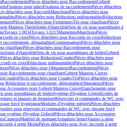
s
Raccordements
Pièces détachées pour Raccordements
Geberit
ords
Fixations pour tubes
Fixations de raccordements
Pièces détachées
ces détachées pour Raccords
Manchons
Pièces détachées pour
ontables
Pièces détachées pour Réductions indémontables
Réductions
metures
Pièces détachées pour Fermetures
Tés pour chauffage
Pièces
berit Mapress Therm
Joints d'étanchéité
Sets de vis pour assemblages à
one
Tuyaux 1.0034
Tuyaux 1.0215
Mamelons
Manchons
Pièces
ccords en croix
Pièces détachées pour Raccords en croix
Réductions
et raccordements, démontables
Compensateurs
Pièces détachées pour
ur chauffage
Pièces détachées pour Raccordements pour
nts
Joints d'étanchéité
Sets de vis pour assemblages de brides
Geberit
s
Pièces détachées pour Réductions
Coudes
Pièces détachées pour
ccords en croix
Réductions indémontables
Pièces détachées pour
teurs
Pièces détachées pour Obturateurs
Raccordements
Pièces
 pour Raccordements pour chauffage
Geberit Mapress Cuivre,
ons
Coudes
Pièces détachées pour Coudes
Tés
Pièces détachées pour
our Réductions et raccordements, démontables
Obturateurs
Pièces
pour Accessoires pour Geberit Mapress Cuivre
Etanchements pour
vis pour assemblages de brides
Système d'hygiène Geberit
Unités de
rtures et plaques de fermeture
Réservoirs et commandes de WC avec
inçage forcé hygiénique
Modules d’hygiène intégrés
Pièces détachées
essoires pour réservoirs et commandes de WC avec rinçage forcé
our système d'hygiène Geberit
Pièces détachées pour Accessoires
urs
Capteurs
Matériel de montage
Armatures brutes
Vannes à siège
accords à sertir Mepla
Pièces détachées pour Avec raccords à sertir