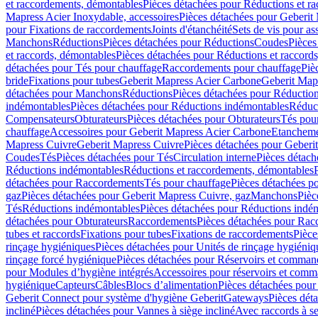
et raccordements, démontables
Pièces détachées pour Réductions et r
Mapress Acier Inoxydable, accessoires
Pièces détachées pour Geberit 
pour Fixations de raccordements
Joints d'étanchéité
Sets de vis pour a
Manchons
Réductions
Pièces détachées pour Réductions
Coudes
Pièces
et raccords, démontables
Pièces détachées pour Réductions et raccord
détachées pour Tés pour chauffage
Raccordements pour chauffage
Piè
bride
Fixations pour tubes
Geberit Mapress Acier Carbone
Geberit Map
détachées pour Manchons
Réductions
Pièces détachées pour Réductio
indémontables
Pièces détachées pour Réductions indémontables
Réduct
Compensateurs
Obturateurs
Pièces détachées pour Obturateurs
Tés pou
chauffage
Accessoires pour Geberit Mapress Acier Carbone
Etanchemen
Mapress Cuivre
Geberit Mapress Cuivre
Pièces détachées pour Geberi
Coudes
Tés
Pièces détachées pour Tés
Circulation interne
Pièces détach
Réductions indémontables
Réductions et raccordements, démontables
détachées pour Raccordements
Tés pour chauffage
Pièces détachées p
gaz
Pièces détachées pour Geberit Mapress Cuivre, gaz
Manchons
Pièc
Tés
Réductions indémontables
Pièces détachées pour Réductions indé
détachées pour Obturateurs
Raccordements
Pièces détachées pour Rac
tubes et raccords
Fixations pour tubes
Fixations de raccordements
Pièce
rinçage hygiéniques
Pièces détachées pour Unités de rinçage hygiéniq
rinçage forcé hygiénique
Pièces détachées pour Réservoirs et comman
pour Modules d’hygiène intégrés
Accessoires pour réservoirs et com
hygiénique
Capteurs
Câbles
Blocs d’alimentation
Pièces détachées pour
Geberit Connect pour système d'hygiène Geberit
Gateways
Pièces dét
incliné
Pièces détachées pour Vannes à siège incliné
Avec raccords à se