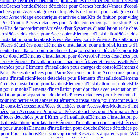
e douche, d90
Pièces détachées pour Vannes d'écoulement pour receveu
nde
Caches bondes
Pièces détachées pour Caches bondes
Vannes d'écoul
achées pour Avec vidage excentrique
Kits de finition pour vidage excen
pour Avec vidage excentrique et arrivée d'eau
Kits de finition pour vida
n PushControl
Pièces détachées pour A déclenchement par pression Pus
res
Kits de raccordement
Arrivées d'eau
Systèmes d'installation et de chas
ires
Pièces détachées pour Accessoires
Eléments d'installation
Pièces dét
'installation pour lavabos
Pièces détachées pour Eléments d'installation
s
Pièces détachées pour Eléments d'installation pour urinoirs
Eléments d'i
ments d'installation pour douches et baignoires
Pièces détachées pour Elé
ns de douche
Eléments d'installation pour déversoirs
Pièces détachées pou
teries
Eléments d'installation pour machines à laver et lave-vaisselle
Pièc
tachées pour Eléments d'installation pour charges de console
Eléments d'
Parois
Pièces détachées pour Parois
Systèmes porteurs
Accessoires pour p
nts d'installation
Pièces détachées pour Eléments d'installation
Eléments
éments d'installation pour lavabos
Eléments d'installation pour bidets
Piè
n pour urinoirs
Eléments d'installation pour douches avec évacuation m
tallation pour séparations de douche
Pièces détachées pour Eléments d’i
pour robinetteries et appareils
Eléments d'installation pour machines à lav
 de console
Accessoires
Pièces détachées pour Accessoires
Modules d'inst
hées pour Accessoires
Pour parois
Pièces détachées pour Pour parois
Pou
n
Pièces détachées pour Eléments d'installation
Eléments d'installation 
s d'installation pour lavabos
Eléments d'installation pour bidets
Pièces d
n pour urinoirs
Eléments d'installation pour douches
Pièces détachées po
 pour Pour fixations
Réservoirs apparents
Réservoirs apparents pour WC,