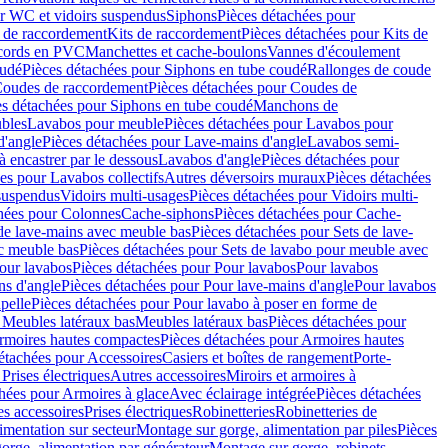
r WC et vidoirs suspendus
Siphons
Pièces détachées pour
 de raccordement
Kits de raccordement
Pièces détachées pour Kits de
ccords en PVC
Manchettes et cache-boulons
Vannes d'écoulement
oudé
Pièces détachées pour Siphons en tube coudé
Rallonges de coude
oudes de raccordement
Pièces détachées pour Coudes de
es détachées pour Siphons en tube coudé
Manchons de
bles
Lavabos pour meuble
Pièces détachées pour Lavabos pour
d'angle
Pièces détachées pour Lave-mains d'angle
Lavabos semi-
 encastrer par le dessous
Lavabos d'angle
Pièces détachées pour
es pour Lavabos collectifs
Autres déversoirs muraux
Pièces détachées
 suspendus
Vidoirs multi-usages
Pièces détachées pour Vidoirs multi-
hées pour Colonnes
Cache-siphons
Pièces détachées pour Cache-
de lave-mains avec meuble bas
Pièces détachées pour Sets de lave-
c meuble bas
Pièces détachées pour Sets de lavabo pour meuble avec
our lavabos
Pièces détachées pour Pour lavabos
Pour lavabos
ns d'angle
Pièces détachées pour Pour lave-mains d'angle
Pour lavabos
pelle
Pièces détachées pour Pour lavabo à poser en forme de
 Meubles latéraux bas
Meubles latéraux bas
Pièces détachées pour
rmoires hautes compactes
Pièces détachées pour Armoires hautes
étachées pour Accessoires
Casiers et boîtes de rangement
Porte-
Prises électriques
Autres accessoires
Miroirs et armoires à
hées pour Armoires à glace
Avec éclairage intégrée
Pièces détachées
es accessoires
Prises électriques
Robinetteries
Robinetteries de
imentation sur secteur
Montage sur gorge, alimentation par piles
Pièces
orge, alimentation par générateur
Montage sur gorge, robinets