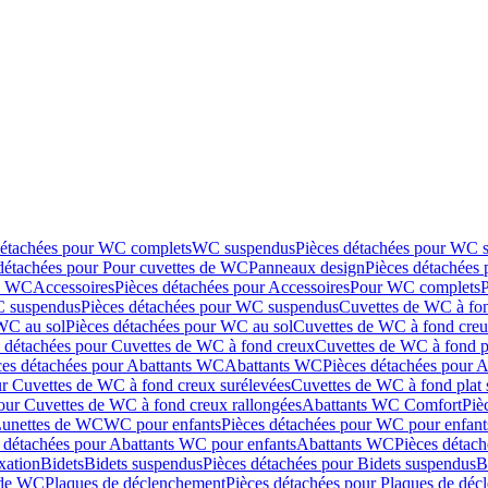
détachées pour WC complets
WC suspendus
Pièces détachées pour WC 
détachées pour Pour cuvettes de WC
Panneaux design
Pièces détachées
de WC
Accessoires
Pièces détachées pour Accessoires
Pour WC complets
 suspendus
Pièces détachées pour WC suspendus
Cuvettes de WC à fo
WC au sol
Pièces détachées pour WC au sol
Cuvettes de WC à fond creux
s détachées pour Cuvettes de WC à fond creux
Cuvettes de WC à fond p
ces détachées pour Abattants WC
Abattants WC
Pièces détachées pour 
ur Cuvettes de WC à fond creux surélevées
Cuvettes de WC à fond plat 
our Cuvettes de WC à fond creux rallongées
Abattants WC Comfort
Piè
Lunettes de WC
WC pour enfants
Pièces détachées pour WC pour enfant
 détachées pour Abattants WC pour enfants
Abattants WC
Pièces détac
ixation
Bidets
Bidets suspendus
Pièces détachées pour Bidets suspendus
B
 de WC
Plaques de déclenchement
Pièces détachées pour Plaques de dé