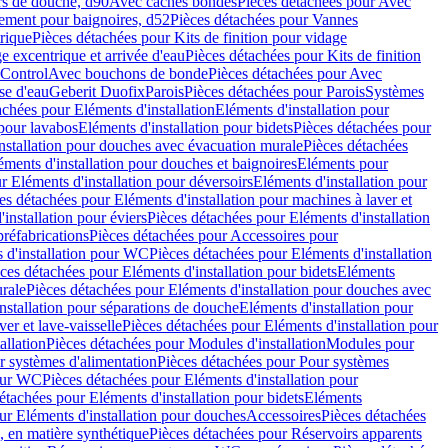
rs de douche, d90
Avec caches bondes
Pièces détachées pour Avec
ement pour baignoires, d52
Pièces détachées pour Vannes
trique
Pièces détachées pour Kits de finition pour vidage
ge excentrique et arrivée d'eau
Pièces détachées pour Kits de finition
hControl
Avec bouchons de bonde
Pièces détachées pour Avec
se d'eau
Geberit Duofix
Parois
Pièces détachées pour Parois
Systèmes
achées pour Eléments d'installation
Eléments d'installation pour
 pour lavabos
Eléments d'installation pour bidets
Pièces détachées pour
nstallation pour douches avec évacuation murale
Pièces détachées
ments d'installation pour douches et baignoires
Eléments pour
r Eléments d'installation pour déversoirs
Eléments d'installation pour
es détachées pour Eléments d'installation pour machines à laver et
installation pour éviers
Pièces détachées pour Eléments d'installation
réfabrications
Pièces détachées pour Accessoires pour
 d'installation pour WC
Pièces détachées pour Eléments d'installation
ces détachées pour Eléments d'installation pour bidets
Eléments
urale
Pièces détachées pour Eléments d'installation pour douches avec
nstallation pour séparations de douche
Eléments d'installation pour
er et lave-vaisselle
Pièces détachées pour Eléments d'installation pour
allation
Pièces détachées pour Modules d'installation
Modules pour
r systèmes d'alimentation
Pièces détachées pour Pour systèmes
pour WC
Pièces détachées pour Eléments d'installation pour
étachées pour Eléments d'installation pour bidets
Eléments
ur Eléments d'installation pour douches
Accessoires
Pièces détachées
 en matière synthétique
Pièces détachées pour Réservoirs apparents