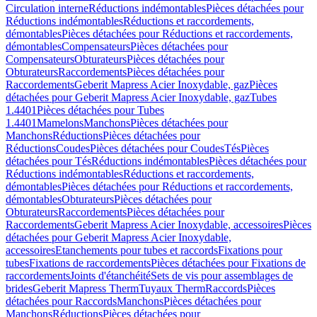
Circulation interne
Réductions indémontables
Pièces détachées pour
Réductions indémontables
Réductions et raccordements,
démontables
Pièces détachées pour Réductions et raccordements,
démontables
Compensateurs
Pièces détachées pour
Compensateurs
Obturateurs
Pièces détachées pour
Obturateurs
Raccordements
Pièces détachées pour
Raccordements
Geberit Mapress Acier Inoxydable, gaz
Pièces
détachées pour Geberit Mapress Acier Inoxydable, gaz
Tubes
1.4401
Pièces détachées pour Tubes
1.4401
Mamelons
Manchons
Pièces détachées pour
Manchons
Réductions
Pièces détachées pour
Réductions
Coudes
Pièces détachées pour Coudes
Tés
Pièces
détachées pour Tés
Réductions indémontables
Pièces détachées pour
Réductions indémontables
Réductions et raccordements,
démontables
Pièces détachées pour Réductions et raccordements,
démontables
Obturateurs
Pièces détachées pour
Obturateurs
Raccordements
Pièces détachées pour
Raccordements
Geberit Mapress Acier Inoxydable, accessoires
Pièces
détachées pour Geberit Mapress Acier Inoxydable,
accessoires
Etanchements pour tubes et raccords
Fixations pour
tubes
Fixations de raccordements
Pièces détachées pour Fixations de
raccordements
Joints d'étanchéité
Sets de vis pour assemblages de
brides
Geberit Mapress Therm
Tuyaux Therm
Raccords
Pièces
détachées pour Raccords
Manchons
Pièces détachées pour
Manchons
Réductions
Pièces détachées pour