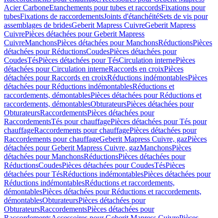
Acier Carbone
Etanchements pour tubes et raccords
Fixations pour
tubes
Fixations de raccordements
Joints d'étanchéité
Sets de vis pour
assemblages de brides
Geberit Mapress Cuivre
Geberit Mapress
Cuivre
Pièces détachées pour Geberit Mapress
Cuivre
Manchons
Pièces détachées pour Manchons
Réductions
Pièces
détachées pour Réductions
Coudes
Pièces détachées pour
Coudes
Tés
Pièces détachées pour Tés
Circulation interne
Pièces
détachées pour Circulation interne
Raccords en croix
Pièces
détachées pour Raccords en croix
Réductions indémontables
Pièces
détachées pour Réductions indémontables
Réductions et
raccordements, démontables
Pièces détachées pour Réductions et
raccordements, démontables
Obturateurs
Pièces détachées pour
Obturateurs
Raccordements
Pièces détachées pour
Raccordements
Tés pour chauffage
Pièces détachées pour Tés pour
chauffage
Raccordements pour chauffage
Pièces détachées pour
Raccordements pour chauffage
Geberit Mapress Cuivre, gaz
Pièces
détachées pour Geberit Mapress Cuivre, gaz
Manchons
Pièces
détachées pour Manchons
Réductions
Pièces détachées pour
Réductions
Coudes
Pièces détachées pour Coudes
Tés
Pièces
détachées pour Tés
Réductions indémontables
Pièces détachées pour
Réductions indémontables
Réductions et raccordements,
démontables
Pièces détachées pour Réductions et raccordements,
démontables
Obturateurs
Pièces détachées pour
Obturateurs
Raccordements
Pièces détachées pour
Raccordements
Accessoires pour Geberit Mapress Cuivre
Pièces