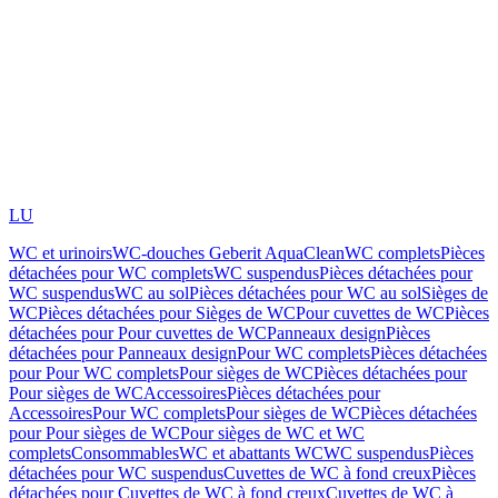
LU
WC et urinoirs
WC-douches Geberit AquaClean
WC complets
Pièces
détachées pour WC complets
WC suspendus
Pièces détachées pour
WC suspendus
WC au sol
Pièces détachées pour WC au sol
Sièges de
WC
Pièces détachées pour Sièges de WC
Pour cuvettes de WC
Pièces
détachées pour Pour cuvettes de WC
Panneaux design
Pièces
détachées pour Panneaux design
Pour WC complets
Pièces détachées
pour Pour WC complets
Pour sièges de WC
Pièces détachées pour
Pour sièges de WC
Accessoires
Pièces détachées pour
Accessoires
Pour WC complets
Pour sièges de WC
Pièces détachées
pour Pour sièges de WC
Pour sièges de WC et WC
complets
Consommables
WC et abattants WC
WC suspendus
Pièces
détachées pour WC suspendus
Cuvettes de WC à fond creux
Pièces
détachées pour Cuvettes de WC à fond creux
Cuvettes de WC à