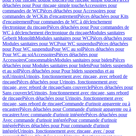
détachées pour Pour rinçage simple touche
Accessoires pour
commandes de WC
Pièces détachées pour Accessoires pour
commandes de WC
Kits d'encastrement
Pièces détachées pour Kits
d'encastrement
Pour commandes de WC à déclenchement
électronique du rinçage
Pièces détachées pour Pour commandes de
WC à déclenchement électronique du rinçage
Modules sanitaires
Geberit Monolith
Modules sanitaires pour WC
Pièces détachées pour
Modules sanitaires pour WC
Pour WC suspendus
Pièces détachées
pour Pour WC suspendus
Pour WC au sol
Pièces détachées pour
Pour WC au sol
Accessoires
Pièces détachées pour
Accessoires
Consommables
Modules sanitaires pour bidets
Pièces
détachées pour Modules sanitaires pour bidets
Pour bidets suspendus
et au sol
Pièces détachées pour Pour bidets suspendus et au
sol
Urinoirs
Urinoirs, fonctionnement avec rinçage, avec rebord de
rinçage
Pièces détachées pour Urinoirs, fonctionnement avec
rinçage, avec rebord de rinçage
Sans couvercle
Pièces détachées pour
Sans couvercle
Urinoirs, fonctionnement avec rinçage, sans rebord
de rinçage
Pièces détachées pour Urinoirs, fonctionnement avec
rinçage, sans rebord de rinçage
Commande d'urinoir apparente ou à
encastrer
Pièces détachées pour Commande d'urinoir apparente ou à
encastrer
Avec commande d'urinoir intégrée
Pièces détachées pour
Avec commande d'urinoir intégrée
Pour commande d'urinoir
intégrée
Pièces détachées pour Pour commande d'urinoir
intégrée
Urinoirs, fonctionnement avec rinçage, avec / pour