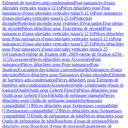
Eléments de barrières anti-condensation
Pour naissances d'eaux
pluviales verticales jusqu'à 12 l/s
Pièces détachées pour Pour
naissances d'eaux pluviales verticales jusqu'à 12 l/s
Pour naissances
d'eaux pluviales verticales jusqu'à 25 l/s
Protection
incendie
Protection incendie pour systèmes d'évacuation
Trop-pleins
de sécurité
Pièces détachées pour Trop-pleins de sécurité
Pour
naissances d'eaux pluviales verticales jusqu'à 12 l/s
Pièces détachées
pour Pour naissances d'eaux pluviales verticales jusqu'à 12 l/s
Pour
naissances d'eaux pluviales verticales jusqu'à 25 l/s
Pièces détachées
pour Pour naissances d'eaux pluviales verticales jusqu'à 25
l/s
Fixations
Système de fixation d40–200
Système de fixation d250–
315
Accessoires
Pièces détachées pour Accessoires
Pour
naissances
Pièces détachées pour Pour naissances
Pour
fixations
Evacuation des toitures conventionnelle
Naissances d'eaux
pluviales
Pièces détachées pour Naissances d'eaux pluviales
Eléments
de barrières anti-condensation
Pièces détachées pour Eléments de
barrières anti-condensation
Accessoires
Outils, composants réseau et
logiciels
Outils
Outils pour Geberit FlowFit
Pièces détachées pour
Outils pour Geberit FlowFit
Outils de sertissage manuels
Pièces
détachées pour Outils de sertissage manuels
Sertisseuses
compatibilité [1]
Pièces détachées pour Sertisseuses compatibilité
[1]
Sertisseuses compatibilité [2]
Pièces détachées pour Sertisseuses
compatibilité [2]
Outils de préparation de tube
Pièces détachées pour
Outils de préparation de tube
Bouchons d'essai de pression
Pièces
détachées pour Bouchons d'essai de pression
Equipements de