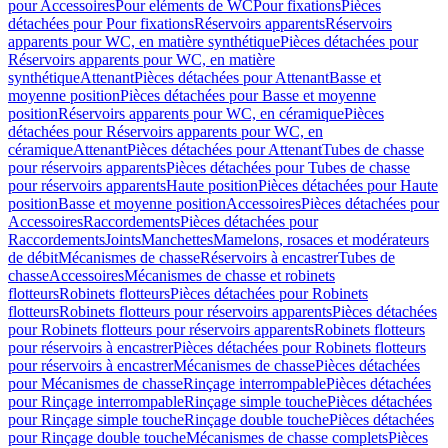
pour Accessoires
Pour eléments de WC
Pour fixations
Pièces
détachées pour Pour fixations
Réservoirs apparents
Réservoirs
apparents pour WC, en matière synthétique
Pièces détachées pour
Réservoirs apparents pour WC, en matière
synthétique
Attenant
Pièces détachées pour Attenant
Basse et
moyenne position
Pièces détachées pour Basse et moyenne
position
Réservoirs apparents pour WC, en céramique
Pièces
détachées pour Réservoirs apparents pour WC, en
céramique
Attenant
Pièces détachées pour Attenant
Tubes de chasse
pour réservoirs apparents
Pièces détachées pour Tubes de chasse
pour réservoirs apparents
Haute position
Pièces détachées pour Haute
position
Basse et moyenne position
Accessoires
Pièces détachées pour
Accessoires
Raccordements
Pièces détachées pour
Raccordements
Joints
Manchettes
Mamelons, rosaces et modérateurs
de débit
Mécanismes de chasse
Réservoirs à encastrer
Tubes de
chasse
Accessoires
Mécanismes de chasse et robinets
flotteurs
Robinets flotteurs
Pièces détachées pour Robinets
flotteurs
Robinets flotteurs pour réservoirs apparents
Pièces détachées
pour Robinets flotteurs pour réservoirs apparents
Robinets flotteurs
pour réservoirs à encastrer
Pièces détachées pour Robinets flotteurs
pour réservoirs à encastrer
Mécanismes de chasse
Pièces détachées
pour Mécanismes de chasse
Rinçage interrompable
Pièces détachées
pour Rinçage interrompable
Rinçage simple touche
Pièces détachées
pour Rinçage simple touche
Rinçage double touche
Pièces détachées
pour Rinçage double touche
Mécanismes de chasse complets
Pièces