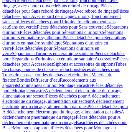
couvercle
Pièces détachées pour Urinoirs, fonctionnement avec
rinçage, avec / pour couvercle
Sans rebord de rinçage
Pièces
détachées pour Sans rebord de rinçage
Avec rebord de rinçage
Pièces
détachées pour Avec rebord de rinçage
Urinoirs, fonctionnement
sans eau
Pièces détachées pour Urinoirs, fonctionnement sans
eau
Sans couvercle
Pièces détachées pour Sans couvercle
Séparations
d'urinoirs
Pièces détachées pour Séparations d'urinoirs
Séparations
d'urinoirs en matière synthétique
Pièces détachées pour Séparations
d'urinoirs en matière synthétique
Séparations d'urinoirs en
verre
Pièces détachées pour Séparations d'urinoirs en
verre
Séparations d'urinoirs en céramique sanitaire
Pièces détachées
pour Séparations d'urinoirs en céramique sanitaire
Accessoires
Pièces
détachées pour Accessoires
Siphons et accessoires de siphons
Tubes
de chasse, coudes de chasse et réductions
Pièces détachées pour
Tubes de chasse, coudes de chasse et réductions
Matériel de
fixation
Bondes
Diffuseur d’eau
Raccordements aux
appareils
Commandes d'urinoir
Montage encastré
Pièces détachées
pour Montage encastré
A déclenchement électronique du rinçage,
alimentation sur secteur
Pièces détachées pour A déclenchement
électronique du rinçage, alimentation sur secteur
A déclenchement
électronique du rinçage, alimentation par piles
Pièces détachées pour
A déclenchement électronique du rinçage, alimentation par piles
A
déclenchement pneumatique du rinçage
Pièces détachées pour A
déclenchement pneumatique du rinçage
Basic
Pièces détachées pour
Basic
Montage en apparent
Pièces détachées pour Montage en