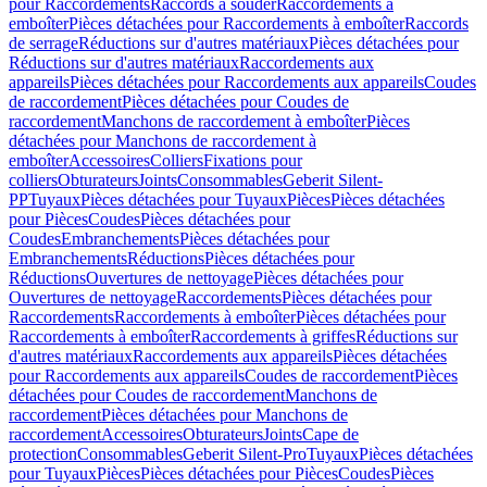
pour Raccordements
Raccords à souder
Raccordements à
emboîter
Pièces détachées pour Raccordements à emboîter
Raccords
de serrage
Réductions sur d'autres matériaux
Pièces détachées pour
Réductions sur d'autres matériaux
Raccordements aux
appareils
Pièces détachées pour Raccordements aux appareils
Coudes
de raccordement
Pièces détachées pour Coudes de
raccordement
Manchons de raccordement à emboîter
Pièces
détachées pour Manchons de raccordement à
emboîter
Accessoires
Colliers
Fixations pour
colliers
Obturateurs
Joints
Consommables
Geberit Silent-
PP
Tuyaux
Pièces détachées pour Tuyaux
Pièces
Pièces détachées
pour Pièces
Coudes
Pièces détachées pour
Coudes
Embranchements
Pièces détachées pour
Embranchements
Réductions
Pièces détachées pour
Réductions
Ouvertures de nettoyage
Pièces détachées pour
Ouvertures de nettoyage
Raccordements
Pièces détachées pour
Raccordements
Raccordements à emboîter
Pièces détachées pour
Raccordements à emboîter
Raccordements à griffes
Réductions sur
d'autres matériaux
Raccordements aux appareils
Pièces détachées
pour Raccordements aux appareils
Coudes de raccordement
Pièces
détachées pour Coudes de raccordement
Manchons de
raccordement
Pièces détachées pour Manchons de
raccordement
Accessoires
Obturateurs
Joints
Cape de
protection
Consommables
Geberit Silent-Pro
Tuyaux
Pièces détachées
pour Tuyaux
Pièces
Pièces détachées pour Pièces
Coudes
Pièces