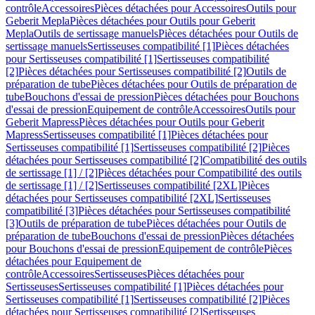
contrôle
Accessoires
Pièces détachées pour Accessoires
Outils pour
Geberit Mepla
Pièces détachées pour Outils pour Geberit
Mepla
Outils de sertissage manuels
Pièces détachées pour Outils de
sertissage manuels
Sertisseuses compatibilité [1]
Pièces détachées
pour Sertisseuses compatibilité [1]
Sertisseuses compatibilité
[2]
Pièces détachées pour Sertisseuses compatibilité [2]
Outils de
préparation de tube
Pièces détachées pour Outils de préparation de
tube
Bouchons d'essai de pression
Pièces détachées pour Bouchons
d'essai de pression
Equipement de contrôle
Accessoires
Outils pour
Geberit Mapress
Pièces détachées pour Outils pour Geberit
Mapress
Sertisseuses compatibilité [1]
Pièces détachées pour
Sertisseuses compatibilité [1]
Sertisseuses compatibilité [2]
Pièces
détachées pour Sertisseuses compatibilité [2]
Compatibilité des outils
de sertissage [1] / [2]
Pièces détachées pour Compatibilité des outils
de sertissage [1] / [2]
Sertisseuses compatibilité [2XL]
Pièces
détachées pour Sertisseuses compatibilité [2XL]
Sertisseuses
compatibilité [3]
Pièces détachées pour Sertisseuses compatibilité
[3]
Outils de préparation de tube
Pièces détachées pour Outils de
préparation de tube
Bouchons d'essai de pression
Pièces détachées
pour Bouchons d'essai de pression
Equipement de contrôle
Pièces
détachées pour Equipement de
contrôle
Accessoires
Sertisseuses
Pièces détachées pour
Sertisseuses
Sertisseuses compatibilité [1]
Pièces détachées pour
Sertisseuses compatibilité [1]
Sertisseuses compatibilité [2]
Pièces
détachées pour Sertisseuses compatibilité [2]
Sertisseuses