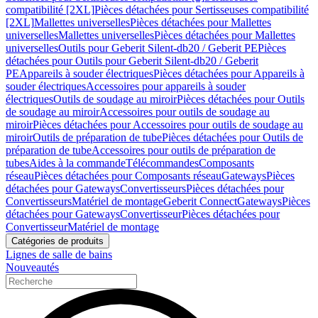
compatibilité [2XL]
Pièces détachées pour Sertisseuses compatibilité
[2XL]
Mallettes universelles
Pièces détachées pour Mallettes
universelles
Mallettes universelles
Pièces détachées pour Mallettes
universelles
Outils pour Geberit Silent-db20 / Geberit PE
Pièces
détachées pour Outils pour Geberit Silent-db20 / Geberit
PE
Appareils à souder électriques
Pièces détachées pour Appareils à
souder électriques
Accessoires pour appareils à souder
électriques
Outils de soudage au miroir
Pièces détachées pour Outils
de soudage au miroir
Accessoires pour outils de soudage au
miroir
Pièces détachées pour Accessoires pour outils de soudage au
miroir
Outils de préparation de tube
Pièces détachées pour Outils de
préparation de tube
Accessoires pour outils de préparation de
tubes
Aides à la commande
Télécommandes
Composants
réseau
Pièces détachées pour Composants réseau
Gateways
Pièces
détachées pour Gateways
Convertisseurs
Pièces détachées pour
Convertisseurs
Matériel de montage
Geberit Connect
Gateways
Pièces
détachées pour Gateways
Convertisseur
Pièces détachées pour
Convertisseur
Matériel de montage
Catégories de produits
Lignes de salle de bains
Nouveautés