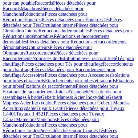
pour eau potable
Raccords
Pièces détachées pour
Raccords
Manchons
Pièces détachées pour
Manchons
Réductions
Pièces détachées pour
Réductions
Équerres
Pièces détachées pour Équerres
Tés
Pièces
détachées pour Tés
Circulation interne
Pièces détachées pour
Circulation interne
Réductions indémontables
Pièces détachées pour
Réductions indémontables
Réductions et raccordements,
démontables
Pièces détachées pour Réductions et raccordements,
démontables
Obturateurs
Pièces détachées pour
Obturateurs
Raccordements
Pièces détachées pour
Raccordements
Nourrices de distribution avec raccord fileté
Tés pour
chauffage
Pièces détachées pour Tés pour chauffage
Raccordements
pour chauffage
Pièces détachées pour Raccordements pour
chauffage
Accessoires
Pièces détachées pour Accessoires
Isolations
pour tubes et raccords
Etanchements pour tubes et raccords
Fixations
pour tubes
Fixations de raccordements
Pièces détachées pour
Fixations de raccordements
Joints d'étanchéité
Sets de vis pour
assemblages à bride
Geberit Mapress Acier Inoxydable
Geberit
Mapress Acier Inoxydable
Pièces détachées pour Geberit Mapress
Acier Inoxydable
Tuyaux 1.4401
Pièces détachées pour Tuyaux
1.4401
Tuyaux 1.4521
Pièces détachées pour Tuyaux
1.4521
Mamelons
Manchons
Pièces détachées pour
Manchons
Réductions
Pièces détachées pour
Réductions
Coudes
Pièces détachées pour Coudes
Tés
Pièces
détachées pour Tés
Circulation interne
Pièces détachées pour