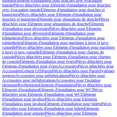
urinoirs
Eléments d'installation pour douches avec évacuation
murale
Pièces détachées pour Eléments d'installation pour douches
avec évacuation murale
Eléments d'installation pour douches et
baignoires
Pièces détachées pour Eléments d'installation pour
douches et baignoires
Eléments pour séparations de douche
Pièces
détachées pour Eléments pour séparations de douche
Eléments
d'installation pour déversoirs
Pièces détachées pour Eléments
d'installation pour déversoirs
Eléments d'installation pour
robinetteries
Pièces détachées pour Eléments d'installation pour
robinetteries
Eléments d'installation pour machines à laver et lave-
vaisselle
Pièces détachées pour Eléments d'installation pour machines
à laver et lave-vaisselle
Eléments d'installation pour charges de
console
Pièces détachées pour Eléments d'installation pour charges
de console
Eléments d'installation pour éviers
Pièces détachées pour
Eléments d'installation pour éviers
Accessoires
Pièces détachées pour
Accessoires
Geberit GIS
Parois
Pièces détachées pour Parois
Systèmes
porteurs
Accessoires pour préfabrications
Pièces détachées pour
Accessoires pour préfabrications
Accessoires pour l'isolation
phonique
Revêtements
Eléments d'installation
Pièces détachées pour
Eléments d'installation
Eléments d'installation pour WC
Pièces
détachées pour Eléments d'installation pour WC
Eléments
d'installation pour lavabos
Pièces détachées pour Eléments
d'installation pour lavabos
Eléments d'installation pour bidets
Pièces
détachées pour Eléments d'installation pour bidets
Eléments
d'installation pour urinoirs
Pièces détachées pour Eléments