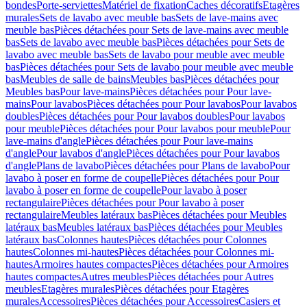
bondes
Porte-serviettes
Matériel de fixation
Caches décoratifs
Etagères
murales
Sets de lavabo avec meuble bas
Sets de lave-mains avec
meuble bas
Pièces détachées pour Sets de lave-mains avec meuble
bas
Sets de lavabo avec meuble bas
Pièces détachées pour Sets de
lavabo avec meuble bas
Sets de lavabo pour meuble avec meuble
bas
Pièces détachées pour Sets de lavabo pour meuble avec meuble
bas
Meubles de salle de bains
Meubles bas
Pièces détachées pour
Meubles bas
Pour lave-mains
Pièces détachées pour Pour lave-
mains
Pour lavabos
Pièces détachées pour Pour lavabos
Pour lavabos
doubles
Pièces détachées pour Pour lavabos doubles
Pour lavabos
pour meuble
Pièces détachées pour Pour lavabos pour meuble
Pour
lave-mains d'angle
Pièces détachées pour Pour lave-mains
d'angle
Pour lavabos d'angle
Pièces détachées pour Pour lavabos
d'angle
Plans de lavabo
Pièces détachées pour Plans de lavabo
Pour
lavabo à poser en forme de coupelle
Pièces détachées pour Pour
lavabo à poser en forme de coupelle
Pour lavabo à poser
rectangulaire
Pièces détachées pour Pour lavabo à poser
rectangulaire
Meubles latéraux bas
Pièces détachées pour Meubles
latéraux bas
Meubles latéraux bas
Pièces détachées pour Meubles
latéraux bas
Colonnes hautes
Pièces détachées pour Colonnes
hautes
Colonnes mi-hautes
Pièces détachées pour Colonnes mi-
hautes
Armoires hautes compactes
Pièces détachées pour Armoires
hautes compactes
Autres meubles
Pièces détachées pour Autres
meubles
Etagères murales
Pièces détachées pour Etagères
murales
Accessoires
Pièces détachées pour Accessoires
Casiers et