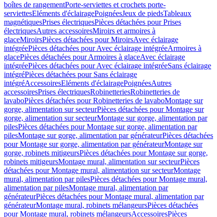
boîtes de rangement
Porte-serviettes et crochets porte-
serviettes
Eléments d'éclairage
Poignées
Jeux de pieds
Tableaux
magnétiques
Prises électriques
Pièces détachées pour Prises
électriques
Autres accessoires
Miroirs et armoires à
glace
Miroirs
Pièces détachées pour Miroirs
Avec éclairage
intégrée
Pièces détachées pour Avec éclairage intégrée
Armoires à
glace
Pièces détachées pour Armoires à glace
Avec éclairage
intégrée
Pièces détachées pour Avec éclairage intégrée
Sans éclairage
intégré
Pièces détachées pour Sans éclairage
intégré
Accessoires
Eléments d'éclairage
Poignées
Autres
accessoires
Prises électriques
Robinetteries
Robinetteries de
lavabo
Pièces détachées pour Robinetteries de lavabo
Montage sur
gorge, alimentation sur secteur
Pièces détachées pour Montage sur
gorge, alimentation sur secteur
Montage sur gorge, alimentation par
piles
Pièces détachées pour Montage sur gorge, alimentation par
piles
Montage sur gorge, alimentation par générateur
Pièces détachées
pour Montage sur gorge, alimentation par générateur
Montage sur
gorge, robinets mitigeurs
Pièces détachées pour Montage sur gorge,
robinets mitigeurs
Montage mural, alimentation sur secteur
Pièces
détachées pour Montage mural, alimentation sur secteur
Montage
mural, alimentation par piles
Pièces détachées pour Montage mural,
alimentation par piles
Montage mural, alimentation par
générateur
Pièces détachées pour Montage mural, alimentation par
générateur
Montage mural, robinets mélangeurs
Pièces détachées
pour Montage mural, robinets mélangeurs
Accessoires
Pièces