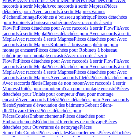
FlowFit
Avec raccords à sertir Mepla
Pièces détachées pour Avec
raccords à sertir Mepla
Avec raccords à sertir Mapress
Pièces
détachées pour Avec raccords à sertir Mapress
Vannes
d’échantillonnage
Robinets à boisseau sphérique
Pièces détachées
pour Robinets à boisseau sphérique
Avec raccords à sertir
FlowFit
Pièces détachées pour Avec raccords à sertir FlowFit
Avec
raccords à sertir Mepla
Pièces détachées pour Avec raccords à sertir
Mepla
Avec raccords à sertir Mapress
Pièces détachées pour Avec
raccords à sertir Mapress
Robinets à boisseau sphérique pour
montage encastré
Pièces détachées pour Robinets à boisseau
sphérique pour montage encastré
Avec raccords à sertir
FlowFit
Pièces détachées pour Avec raccords à sertir FlowFit
Avec
raccords à sertir Mepla
Pièces détachées pour Avec raccords à sertir
Mepla
Avec raccords à sertir Mapress
Pièces détachées pour Avec
raccords à sertir Mapress
Avec raccords filetés
Pièces détachées pour
Avec raccords filetés
Clapets de non retour
Avec raccords à sertir
Mapress
Unités pour compteur d'eau pour montage encastré
Pièces
détachées pour Unités pour compteur d'eau pour montage
encastré
Avec raccords filetés
Pièces détachées pour Avec raccords
filetés
Systèmes d'évacuation des bâtiments
Geberit Silent-
db20
Tuyaux
Pièces
Pièces détachées pour
Pièces
Coudes
Embranchements
Pièces détachées pour
Embranchements
Réductions
Ouvertures de nettoyage
Pièces
détachées pour Ouvertures de nettoyage
Pièces
SuperTube
Coudes
Pièces spéciales
Raccordements
Pièces détachées