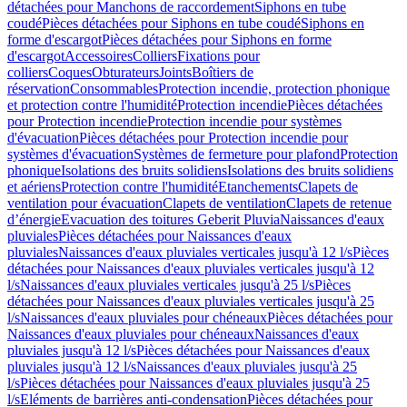
détachées pour Manchons de raccordement
Siphons en tube
coudé
Pièces détachées pour Siphons en tube coudé
Siphons en
forme d'escargot
Pièces détachées pour Siphons en forme
d'escargot
Accessoires
Colliers
Fixations pour
colliers
Coques
Obturateurs
Joints
Boîtiers de
réservation
Consommables
Protection incendie, protection phonique
et protection contre l'humidité
Protection incendie
Pièces détachées
pour Protection incendie
Protection incendie pour systèmes
d'évacuation
Pièces détachées pour Protection incendie pour
systèmes d'évacuation
Systèmes de fermeture pour plafond
Protection
phonique
Isolations des bruits solidiens
Isolations des bruits solidiens
et aériens
Protection contre l'humidité
Etanchements
Clapets de
ventilation pour évacuation
Clapets de ventilation
Clapets de retenue
d’énergie
Evacuation des toitures Geberit Pluvia
Naissances d'eaux
pluviales
Pièces détachées pour Naissances d'eaux
pluviales
Naissances d'eaux pluviales verticales jusqu'à 12 l/s
Pièces
détachées pour Naissances d'eaux pluviales verticales jusqu'à 12
l/s
Naissances d'eaux pluviales verticales jusqu'à 25 l/s
Pièces
détachées pour Naissances d'eaux pluviales verticales jusqu'à 25
l/s
Naissances d'eaux pluviales pour chéneaux
Pièces détachées pour
Naissances d'eaux pluviales pour chéneaux
Naissances d'eaux
pluviales jusqu'à 12 l/s
Pièces détachées pour Naissances d'eaux
pluviales jusqu'à 12 l/s
Naissances d'eaux pluviales jusqu'à 25
l/s
Pièces détachées pour Naissances d'eaux pluviales jusqu'à 25
l/s
Eléments de barrières anti-condensation
Pièces détachées pour