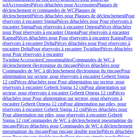
sol
Accessoires
Pièces détachées pour Accessoires
Plaques de
déclenchement et commandes de WC
Plaques de
déclenchement
Pièces détachées pour Plaques de déclenchement
Pour
réservoirs à encastrer Sigma
Pièces détachées pour Pour réservoirs à
encastrer Sigma
Pour réservoirs à encastrer Omega
Pièces détachées
pour Pour réservoirs à encastrer Omega
Pour réservoirs à encastrer
Kappa
Pièces détachées pour Pour réservoirs à encastrer Kappa
Pour
réservoirs à encastrer Delta
Pièces détachées pour Pour réservoirs à
encastrer Delta
Pour réservoirs à encastrer Twinline
Pièces détachées
pour Pour réservoirs à encastrer
Twinline
Accessoires
Consommables
Commandes de WC à
déclenchement électronique du rinçage
Pièces détachées pour
Commandes de WC à déclenchement électronique du rinçage
Pour
alimentation sur secteur, pour réservoirs à encastrer Geberit Sigma
12 cm
Pièces détachées pour Pour alimentation sur secteur, pour
réservoirs à encastrer Geberit Sigma 12 cm
Pour alimentation sur
secteur, pour réservoirs à encastrer Geberit Omega 12 cm
Pièces
détachées pour Pour alimentation sur secteur, pour réservoirs à
encastrer Geberit Omega 12 cm
Pour alimentation par piles, pour
réservoirs à encastrer Geberit Sigma 12 cm
Pièces détachées pour
Pour alimentation par piles, pour réservoirs à encastrer Geberit
Sigma 12 cm
Commandes de WC à déclenchement pneumatique du
rinçage
Pièces détachées pour Commandes de WC à déclenchement
pneumatique du rinçage
Pour rinçage double touche
Pièces détachées
pour Pour rinçage double touche
Pour rinçage simple touche
Pièces