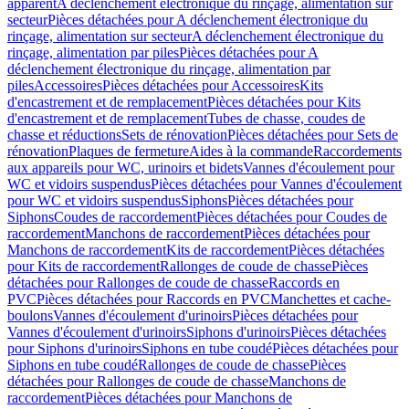
apparent
A déclenchement électronique du rinçage, alimentation sur
secteur
Pièces détachées pour A déclenchement électronique du
rinçage, alimentation sur secteur
A déclenchement électronique du
rinçage, alimentation par piles
Pièces détachées pour A
déclenchement électronique du rinçage, alimentation par
piles
Accessoires
Pièces détachées pour Accessoires
Kits
d'encastrement et de remplacement
Pièces détachées pour Kits
d'encastrement et de remplacement
Tubes de chasse, coudes de
chasse et réductions
Sets de rénovation
Pièces détachées pour Sets de
rénovation
Plaques de fermeture
Aides à la commande
Raccordements
aux appareils pour WC, urinoirs et bidets
Vannes d'écoulement pour
WC et vidoirs suspendus
Pièces détachées pour Vannes d'écoulement
pour WC et vidoirs suspendus
Siphons
Pièces détachées pour
Siphons
Coudes de raccordement
Pièces détachées pour Coudes de
raccordement
Manchons de raccordement
Pièces détachées pour
Manchons de raccordement
Kits de raccordement
Pièces détachées
pour Kits de raccordement
Rallonges de coude de chasse
Pièces
détachées pour Rallonges de coude de chasse
Raccords en
PVC
Pièces détachées pour Raccords en PVC
Manchettes et cache-
boulons
Vannes d'écoulement d'urinoirs
Pièces détachées pour
Vannes d'écoulement d'urinoirs
Siphons d'urinoirs
Pièces détachées
pour Siphons d'urinoirs
Siphons en tube coudé
Pièces détachées pour
Siphons en tube coudé
Rallonges de coude de chasse
Pièces
détachées pour Rallonges de coude de chasse
Manchons de
raccordement
Pièces détachées pour Manchons de