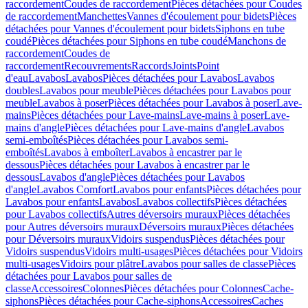
raccordement
Coudes de raccordement
Pièces détachées pour Coudes
de raccordement
Manchettes
Vannes d'écoulement pour bidets
Pièces
détachées pour Vannes d'écoulement pour bidets
Siphons en tube
coudé
Pièces détachées pour Siphons en tube coudé
Manchons de
raccordement
Coudes de
raccordement
Recouvrements
Raccords
Joints
Point
d'eau
Lavabos
Lavabos
Pièces détachées pour Lavabos
Lavabos
doubles
Lavabos pour meuble
Pièces détachées pour Lavabos pour
meuble
Lavabos à poser
Pièces détachées pour Lavabos à poser
Lave-
mains
Pièces détachées pour Lave-mains
Lave-mains à poser
Lave-
mains d'angle
Pièces détachées pour Lave-mains d'angle
Lavabos
semi-emboîtés
Pièces détachées pour Lavabos semi-
emboîtés
Lavabos à emboîter
Lavabos à encastrer par le
dessous
Pièces détachées pour Lavabos à encastrer par le
dessous
Lavabos d'angle
Pièces détachées pour Lavabos
d'angle
Lavabos Comfort
Lavabos pour enfants
Pièces détachées pour
Lavabos pour enfants
Lavabos
Lavabos collectifs
Pièces détachées
pour Lavabos collectifs
Autres déversoirs muraux
Pièces détachées
pour Autres déversoirs muraux
Déversoirs muraux
Pièces détachées
pour Déversoirs muraux
Vidoirs suspendus
Pièces détachées pour
Vidoirs suspendus
Vidoirs multi-usages
Pièces détachées pour Vidoirs
multi-usages
Vidoirs pour plâtre
Lavabos pour salles de classe
Pièces
détachées pour Lavabos pour salles de
classe
Accessoires
Colonnes
Pièces détachées pour Colonnes
Cache-
siphons
Pièces détachées pour Cache-siphons
Accessoires
Caches