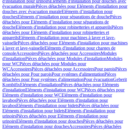
d'installation pour urinoirs
Eléments d'installation pour douches avec
évacuation murale
Pièces détachées pour Eléments d'installation pour
douches avec évacuation murale
Eléments d’installation pour
douches
Eléments d’installation pour séparations de douche
Pièces
détachées pour Eléments d’installation pour séparations de
douche
Eléments d'installation pour robinetteries et appareils
Pièces
détachées pour Eléments d'installation pour robinetteries et
appareils
Eléments d'installation pour machines à laver et lave-
vaisselle
Pièces détachées pour Eléments d'installation pour machines
à laver et lave-vaisselle
Eléments d'installation pour charges de
console
Accessoires
Pièces détachées pour Accessoires
Modules
d'installation
Pièces détachées pour Modules d'installation
Modules
pour WC
Pièces détachées pour Modules pour
WC
Accessoires
Pièces détachées pour Accessoires
Pour parois
Pièces
détachées pour Pour parois
Pour systèmes d'alimentation
Pièces
détachées pour Pour systèmes d'alimentation
Pour évacuation
Geberit
Kombifix
Eléments d'installation
Pièces détachées pour Eléments
d'installation
Eléments d'installation pour WC
Pièces détachées pour
Eléments d'installation pour WC
Eléments d'installation pour
lavabos
Pièces détachées pour Eléments d'installation pour
lavabos
Eléments d'installation pour bidets
Pièces détachées pour
Eléments d'installation pour bidets
Eléments d'installation pour
urinoirs
Pièces détachées pour Eléments d'installation pour
urinoirs
Eléments d'installation pour douches
Pièces détachées pour
Eléments d'installation pour douches
Accessoires
Pièces détachées