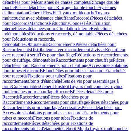
détachées pour Mécanismes de chasse complets
Rinçage double
touche
Pièces détachées pour Rinçage double touche
Systèmes
d'alimentation
Geberit FlowFit
Tuyaux multicouche
Tuyaux
multicouche avec résistance chauffante
Raccords
Pièces détachées
pour Raccords
Manchons
Réductions
Coudes
Tés
Circulation
interne
Pièces détachées pour Circulation interne
Réductions
indémontables
Réductions et raccords, démontables
Pièces détachées
pour Réductions et raccords,
démontables
Obturateurs
Raccordements
Pièces détachées pour
Raccordements
Distributeurs avec raccordement à visser
Répartiteur
avec raccord à sertir
Tés pour chauffage
Réductions et raccordements
pour chauffage, démontables
Raccordements pour chauffage
Pièces
détachées pour Raccordements pour chauffage
Accessoires
Isolations
pour tubes et raccords
Etanchéités pour tubes et raccords
Etanchéités
pour raccords
Fixations pour tubes
Fixations pour
raccordements
Joints d'étanchéité
Sets de vis pour assemblages à
bride
Consommables
Geberit PushFit
Tuyaux multicouches
Tuyaux
multicouches pour chauffage
Raccords
Pièces détachées pour
Raccords
Raccordements
Pièces détachées pour
Raccordements
Raccordements pour chauffage
Pièces détachées pour
Raccordements pour chauffage
Accessoires
Pièces détachées pour
Accessoires
Isolations pour tubes et raccords
Etanchements pour
tubes et raccords
Fixations pour tubes
Fixations de
raccordements
Pièces détachées pour Fixations de
raccordements
Joints d'étanchéité
Geberit Mepla
Tuyaux multicouches