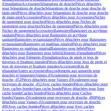
d'installation
Accessoires
Séparations de douche
Pièces détachées
pour Séparations de douche
Séparations de douche pour douche de
plain-pied
Pièces détachées pour Séparations de douche pour douche
de plain-pied
Accessoires
Pièces détachées pour Accessoires
Niches
de rangement pour douches
Pièces détachées pour Niches de
rangement pour douches
Niches de rangement
Pièces détachées pour
Niches de rangement
Accessoires
Baignoires
Baignoires en acrylique
sanitaire
Pièces détachées pour Baignoires en acrylique
sanitaire
Baignoires rectangulaires
Pièces détachées pour Baignoires
rectangulaires
Baignoires en matériau minéral
Pièces détachées pour
Baignoires en matériau minéral
Baignoires pour bébés
Pièces
détachées pour Baignoires pour bébés
Eléments d'installation
Pièces
détachées pour Eléments d'installation
Jeux de pieds et jeux de
traverses et fixations murales
Pièces détachées pour Jeux de pieds et
jeux de traverses et fixations murales
Accessoires
Kits de
réparation
Autres accessoires
Raccordements aux appareils pour
douches et baignoires
Vannes d'écoulement pour receveurs de
douche, d52
Pièces détachées pour Vannes d'écoulement pour
receveurs de douche, d52
Avec caches bondes
Pièces détachées pour
Avec caches bondes
Sans cache bonde
Pièces détachées pour Sans
cache bonde
Caches bondes
Pièces détachées pour Caches
bondes
Vannes d'écoulement pour receveurs de douche, d90
Pièces
détachées pour Vannes d'écoulement pour receveurs de douche,
d90
Avec caches bondes
Pièces détachées pour Avec caches
bondes
Sans cache bonde
Pièces détachées pour Sans cache