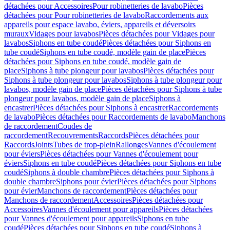
détachées pour Accessoires
Pour robinetteries de lavabo
Pièces
détachées pour Pour robinetteries de lavabo
Raccordements aux
appareils pour espace lavabo, éviers, appareils et déversoirs
muraux
Vidages pour lavabos
Pièces détachées pour Vidages pour
lavabos
Siphons en tube coudé
Pièces détachées pour Siphons en
tube coudé
Siphons en tube coudé, modèle gain de place
Pièces
détachées pour Siphons en tube coudé, modèle gain de
place
Siphons à tube plongeur pour lavabos
Pièces détachées pour
Siphons à tube plongeur pour lavabos
Siphons à tube plongeur pour
lavabos, modèle gain de place
Pièces détachées pour Siphons à tube
plongeur pour lavabos, modèle gain de place
Siphons à
encastrer
Pièces détachées pour Siphons à encastrer
Raccordements
de lavabo
Pièces détachées pour Raccordements de lavabo
Manchons
de raccordement
Coudes de
raccordement
Recouvrements
Raccords
Pièces détachées pour
Raccords
Joints
Tubes de trop-plein
Rallonges
Vannes d'écoulement
pour éviers
Pièces détachées pour Vannes d'écoulement pour
éviers
Siphons en tube coudé
Pièces détachées pour Siphons en tube
coudé
Siphons à double chambre
Pièces détachées pour Siphons à
double chambre
Siphons pour évier
Pièces détachées pour Siphons
pour évier
Manchons de raccordement
Pièces détachées pour
Manchons de raccordement
Accessoires
Pièces détachées pour
Accessoires
Vannes d'écoulement pour appareils
Pièces détachées
pour Vannes d'écoulement pour appareils
Siphons en tube
coudé
Pièces détachées pour Siphons en tube coudé
Siphons à