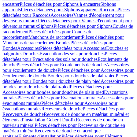
encastrer
Pièces détachées pour Siphons à encastrer
Siphons
apparents
Pièces détachées pour Siphons apparents
Raccords
Pièces
détachées pour Raccords
Accessoires
Vannes d'écoulement pour
déversoirs muraux
Pièces détachées pour Vannes d'écoulement pour
déversoirs muraux
Siphons
Pièces détachées pour Siphons
Coudes de
raccordement
Pièces détachées pour Coudes de
raccordement
Manchons de raccordement
Pièces détachées pour
Manchons de raccordement
Bondes
Pièces détachées pour
Bondes
Accessoires
Pièces détachées pour Accessoires
Douches et
baignoires
Douches
Evacuation des sols pour douches
Pièces
détachées pour Evacuation des sols pour douches
Ecoulements de
douche
Pièces détachées pour Ecoulements de douche
Accessoires
pour écoulements de douche
Pièces détachées pour Accessoires pour
écoulements de douche
Bondes pour douches de plain-pied
Pièces
détachées pour Bondes pour douches de plain-pied
Accessoires pour
bondes pour douches de plain-pied
Pièces détachées pour
Accessoires pour bondes pour douches de plain-pied
Evacuations
murales
Pièces détachées pour Evacuations murales
Accessoires pour
évacuations murales
Pièces détachées pour Accessoires pour
évacuations murales
Receveurs de douche
Pièces détachées pour
Receveurs de douche
Receveurs de douche en matériau minéral et
éléments d’installation Geberit Duofix
Receveurs de douche en
matériau minéral
Pièces détachées pour Receveurs de douche en
matériau minéral
Receveurs de douche en acrylique
sanitaire
Eléments d'installation
Pièces détachées pour Eléments