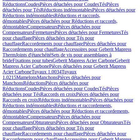
Réductions
Coudes
Pièces détachées pour Coudes
Tés
Pièces
détachées pour Tés
Réductions indémontables
Pièces détachées pour
Réductions indémontables
Réductions et raccords,
démontables
Pièces détachées pour Réductions et raccords,
démontables
Compensateurs
Pièces détachées pour
Compensateurs
Fermetures
Pièces détachées pour Fermetures
Tés
pour chauffage
Pièces détachées pour Tés pour
chauffage
Raccordements pour chauffage
Pièces détachées pour
Raccordements pour chauffage
Accessoires pour Geberit Mapress
Therm
Joints d'étanchéité
Sets de vis pour assemblages à
bride
Fixations pour tubes
Geberit Mapress Acier Carbone
Geberit
Mapress Acier Carbone
Pièces détachées pour Geberit Mapress
Acier Carbone
Tuyaux 1.0034
Tuyaux
1.0215
Mamelons
Manchons
Pièces détachées pour
Manchons
Réductions
Pièces détachées pour
Réductions
Coudes
Pièces détachées pour Coudes
Tés
Pièces
détachées pour Tés
Raccords en croix
Pièces détachées pour
Raccords en croix
Réductions indémontables
Pièces détachées pour
Réductions indémontables
Réductions et raccordements,
démontables
Pièces détachées pour Réductions et raccordements,
démontables
Compensateurs
Pièces détachées pour
Compensateurs
Obturateurs
Pièces détachées pour Obturateurs
Tés
pour chauffage
Pièces détachées pour Tés pour
chauffage
Raccordements pour chauffage
Pièces détachées pour
Raccordements pour chauffage
Accessoires pour Geberit Mapress