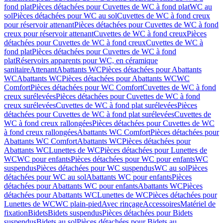
fond plat
Pièces détachées pour Cuvettes de WC à fond plat
WC au
sol
Pièces détachées pour WC au sol
Cuvettes de WC à fond creux
pour réservoir attenant
Pièces détachées pour Cuvettes de WC à fond
creux pour réservoir attenant
Cuvettes de WC à fond creux
Pièces
détachées pour Cuvettes de WC à fond creux
Cuvettes de WC à
fond plat
Pièces détachées pour Cuvettes de WC à fond
plat
Réservoirs apparents pour WC, en céramique
sanitaire
Attenant
Abattants WC
Pièces détachées pour Abattants
WC
Abattants WC
Pièces détachées pour Abattants WC
WC
Comfort
Pièces détachées pour WC Comfort
Cuvettes de WC à fond
creux surélevées
Pièces détachées pour Cuvettes de WC à fond
creux surélevées
Cuvettes de WC à fond plat surélevées
Pièces
détachées pour Cuvettes de WC à fond plat surélevées
Cuvettes de
WC à fond creux rallongées
Pièces détachées pour Cuvettes de WC
à fond creux rallongées
Abattants WC Comfort
Pièces détachées pour
Abattants WC Comfort
Abattants WC
Pièces détachées pour
Abattants WC
Lunettes de WC
Pièces détachées pour Lunettes de
WC
WC pour enfants
Pièces détachées pour WC pour enfants
WC
suspendus
Pièces détachées pour WC suspendus
WC au sol
Pièces
détachées pour WC au sol
Abattants WC pour enfants
Pièces
détachées pour Abattants WC pour enfants
Abattants WC
Pièces
détachées pour Abattants WC
Lunettes de WC
Pièces détachées pour
Lunettes de WC
WC plain-pied
Avec rinçage
Accessoires
Matériel de
fixation
Bidets
Bidets suspendus
Pièces détachées pour Bidets
suspendus
Bidets au sol
Pièces détachées pour Bidets au