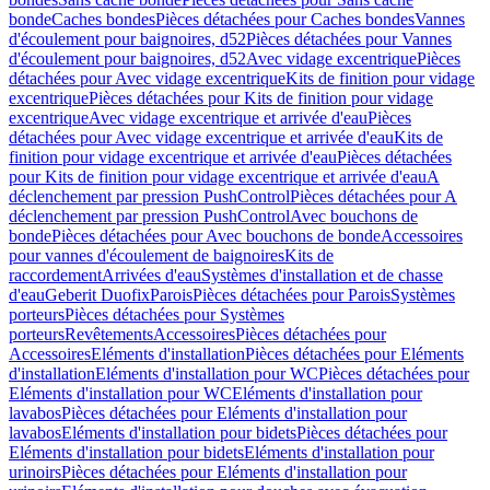
bonde
Caches bondes
Pièces détachées pour Caches bondes
Vannes
d'écoulement pour baignoires, d52
Pièces détachées pour Vannes
d'écoulement pour baignoires, d52
Avec vidage excentrique
Pièces
détachées pour Avec vidage excentrique
Kits de finition pour vidage
excentrique
Pièces détachées pour Kits de finition pour vidage
excentrique
Avec vidage excentrique et arrivée d'eau
Pièces
détachées pour Avec vidage excentrique et arrivée d'eau
Kits de
finition pour vidage excentrique et arrivée d'eau
Pièces détachées
pour Kits de finition pour vidage excentrique et arrivée d'eau
A
déclenchement par pression PushControl
Pièces détachées pour A
déclenchement par pression PushControl
Avec bouchons de
bonde
Pièces détachées pour Avec bouchons de bonde
Accessoires
pour vannes d'écoulement de baignoires
Kits de
raccordement
Arrivées d'eau
Systèmes d'installation et de chasse
d'eau
Geberit Duofix
Parois
Pièces détachées pour Parois
Systèmes
porteurs
Pièces détachées pour Systèmes
porteurs
Revêtements
Accessoires
Pièces détachées pour
Accessoires
Eléments d'installation
Pièces détachées pour Eléments
d'installation
Eléments d'installation pour WC
Pièces détachées pour
Eléments d'installation pour WC
Eléments d'installation pour
lavabos
Pièces détachées pour Eléments d'installation pour
lavabos
Eléments d'installation pour bidets
Pièces détachées pour
Eléments d'installation pour bidets
Eléments d'installation pour
urinoirs
Pièces détachées pour Eléments d'installation pour