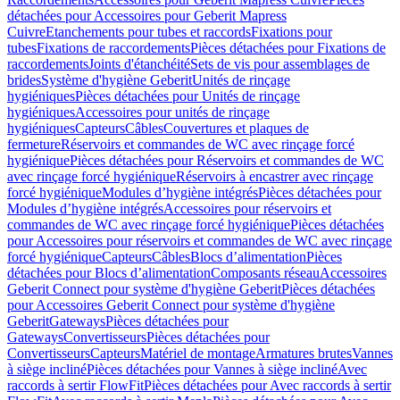
détachées pour Accessoires pour Geberit Mapress
Cuivre
Etanchements pour tubes et raccords
Fixations pour
tubes
Fixations de raccordements
Pièces détachées pour Fixations de
raccordements
Joints d'étanchéité
Sets de vis pour assemblages de
brides
Système d'hygiène Geberit
Unités de rinçage
hygiéniques
Pièces détachées pour Unités de rinçage
hygiéniques
Accessoires pour unités de rinçage
hygiéniques
Capteurs
Câbles
Couvertures et plaques de
fermeture
Réservoirs et commandes de WC avec rinçage forcé
hygiénique
Pièces détachées pour Réservoirs et commandes de WC
avec rinçage forcé hygiénique
Réservoirs à encastrer avec rinçage
forcé hygiénique
Modules d’hygiène intégrés
Pièces détachées pour
Modules d’hygiène intégrés
Accessoires pour réservoirs et
commandes de WC avec rinçage forcé hygiénique
Pièces détachées
pour Accessoires pour réservoirs et commandes de WC avec rinçage
forcé hygiénique
Capteurs
Câbles
Blocs d’alimentation
Pièces
détachées pour Blocs d’alimentation
Composants réseau
Accessoires
Geberit Connect pour système d'hygiène Geberit
Pièces détachées
pour Accessoires Geberit Connect pour système d'hygiène
Geberit
Gateways
Pièces détachées pour
Gateways
Convertisseurs
Pièces détachées pour
Convertisseurs
Capteurs
Matériel de montage
Armatures brutes
Vannes
à siège incliné
Pièces détachées pour Vannes à siège incliné
Avec
raccords à sertir FlowFit
Pièces détachées pour Avec raccords à sertir