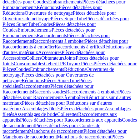
détachées pour Coudes
Embranchements
Pièces détachées pour
Embranchements
Réductions
Pièces détachées pour
Réductions
Ouvertures de nettoyage
Pièces détachées pour
Ouvertures de nettoyage
Pièces SuperTube
Pièces détachées pour
Pièces SuperTube
Coudes
Pièces détachées pour
Coudes
Embranchements
Pièces détachées pour
Embranchements
Raccordements
Pièces détachées pour
Raccordements
Raccordements à emboîter
Pièces détachées pour
Raccordements à emboîter
Raccordements à griffes
Réductions sur
d'autres matériaux
Accessoires
Pièces détachées pour
Accessoires
Colliers
Obturateurs
Joints
Pièces détachées pour
Joints
Consommables
Geberit PE
Tuyaux
Pièces
Pièces détachées pour
Pièces
Coudes
Embranchements
Réductions
Ouvertures de
nettoyage
Pièces détachées pour Ouvertures de
nettoyage
Réductions
Pièces SuperTube
Pièces
spéciales
Raccordements
Pièces détachées pour
Raccordements
Raccords soudés
Raccordements à emboîter
Pièces
détachées pour Raccordements à emboîter
Réductions sur d'autres
matériaux
Pièces détachées pour Réductions sur d'autres
matériaux
Assemblages filetés
Pièces détachées pour Assemblages
filetés
Assemblages de bride
Collerettes
Raccordements aux
appareils
Pièces détachées pour Raccordements aux appareils
Coudes
de raccordement
Pièces détachées pour Coudes de
raccordement
Manchons de raccordement
Pièces détachées pour
Manchons de raccordement
Manchons de raccordement
Pièces