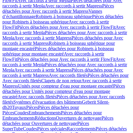
FlowFit
Avec raccords à sertir Mepla
Pièces détachées pour Avec
raccords à sertir Mepla
Avec raccords à sertir Mapress
Pièces
détachées pour Avec raccords à sertir Mapress
Vannes
d’échantillonnage
Robinets à boisseau sphérique
Pièces détachées
pour Robinets à boisseau sphérique
Avec raccords à sertir
FlowFit
Pièces détachées pour Avec raccords à sertir FlowFit
Avec
raccords à sertir Mepla
Pièces détachées pour Avec raccords à sertir
Mepla
Avec raccords à sertir Mapress
Pièces détachées pour Avec
raccords à sertir Mapress
Robinets à boisseau sphérique pour
montage encastré
Pièces détachées pour Robinets à boisseau
sphérique pour montage encastré
Avec raccords à sertir
FlowFit
Pièces détachées pour Avec raccords à sertir FlowFit
Avec
raccords à sertir Mepla
Pièces détachées pour Avec raccords à sertir
Mepla
Avec raccords à sertir Mapress
Pièces détachées pour Avec
raccords à sertir Mapress
Avec raccords filetés
Pièces détachées pour
Avec raccords filetés
Clapets de non retour
Avec raccords à sertir
Mapress
Unités pour compteur d'eau pour montage encastré
Pièces
détachées pour Unités pour compteur d'eau pour montage
encastré
Avec raccords filetés
Pièces détachées pour Avec raccords
filetés
Systèmes d'évacuation des bâtiments
Geberit Silent-
db20
Tuyaux
Pièces
Pièces détachées pour
Pièces
Coudes
Embranchements
Pièces détachées pour
Embranchements
Réductions
Ouvertures de nettoyage
Pièces
détachées pour Ouvertures de nettoyage
Pièces
SuperTube
Coudes
Pièces spéciales
Raccordements
Pièces détachées