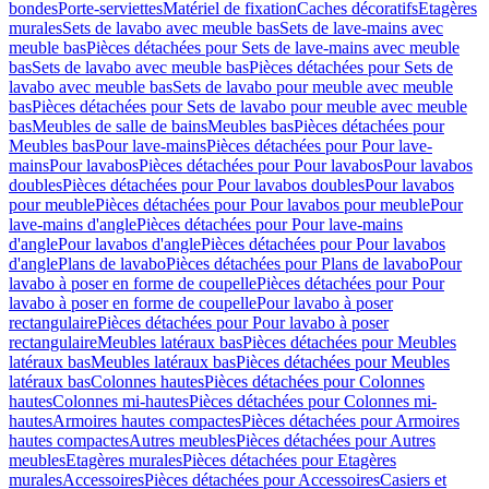
bondes
Porte-serviettes
Matériel de fixation
Caches décoratifs
Etagères
murales
Sets de lavabo avec meuble bas
Sets de lave-mains avec
meuble bas
Pièces détachées pour Sets de lave-mains avec meuble
bas
Sets de lavabo avec meuble bas
Pièces détachées pour Sets de
lavabo avec meuble bas
Sets de lavabo pour meuble avec meuble
bas
Pièces détachées pour Sets de lavabo pour meuble avec meuble
bas
Meubles de salle de bains
Meubles bas
Pièces détachées pour
Meubles bas
Pour lave-mains
Pièces détachées pour Pour lave-
mains
Pour lavabos
Pièces détachées pour Pour lavabos
Pour lavabos
doubles
Pièces détachées pour Pour lavabos doubles
Pour lavabos
pour meuble
Pièces détachées pour Pour lavabos pour meuble
Pour
lave-mains d'angle
Pièces détachées pour Pour lave-mains
d'angle
Pour lavabos d'angle
Pièces détachées pour Pour lavabos
d'angle
Plans de lavabo
Pièces détachées pour Plans de lavabo
Pour
lavabo à poser en forme de coupelle
Pièces détachées pour Pour
lavabo à poser en forme de coupelle
Pour lavabo à poser
rectangulaire
Pièces détachées pour Pour lavabo à poser
rectangulaire
Meubles latéraux bas
Pièces détachées pour Meubles
latéraux bas
Meubles latéraux bas
Pièces détachées pour Meubles
latéraux bas
Colonnes hautes
Pièces détachées pour Colonnes
hautes
Colonnes mi-hautes
Pièces détachées pour Colonnes mi-
hautes
Armoires hautes compactes
Pièces détachées pour Armoires
hautes compactes
Autres meubles
Pièces détachées pour Autres
meubles
Etagères murales
Pièces détachées pour Etagères
murales
Accessoires
Pièces détachées pour Accessoires
Casiers et