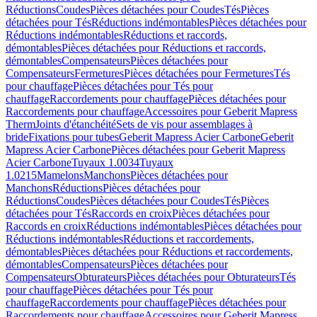
Réductions
Coudes
Pièces détachées pour Coudes
Tés
Pièces
détachées pour Tés
Réductions indémontables
Pièces détachées pour
Réductions indémontables
Réductions et raccords,
démontables
Pièces détachées pour Réductions et raccords,
démontables
Compensateurs
Pièces détachées pour
Compensateurs
Fermetures
Pièces détachées pour Fermetures
Tés
pour chauffage
Pièces détachées pour Tés pour
chauffage
Raccordements pour chauffage
Pièces détachées pour
Raccordements pour chauffage
Accessoires pour Geberit Mapress
Therm
Joints d'étanchéité
Sets de vis pour assemblages à
bride
Fixations pour tubes
Geberit Mapress Acier Carbone
Geberit
Mapress Acier Carbone
Pièces détachées pour Geberit Mapress
Acier Carbone
Tuyaux 1.0034
Tuyaux
1.0215
Mamelons
Manchons
Pièces détachées pour
Manchons
Réductions
Pièces détachées pour
Réductions
Coudes
Pièces détachées pour Coudes
Tés
Pièces
détachées pour Tés
Raccords en croix
Pièces détachées pour
Raccords en croix
Réductions indémontables
Pièces détachées pour
Réductions indémontables
Réductions et raccordements,
démontables
Pièces détachées pour Réductions et raccordements,
démontables
Compensateurs
Pièces détachées pour
Compensateurs
Obturateurs
Pièces détachées pour Obturateurs
Tés
pour chauffage
Pièces détachées pour Tés pour
chauffage
Raccordements pour chauffage
Pièces détachées pour
Raccordements pour chauffage
Accessoires pour Geberit Mapress