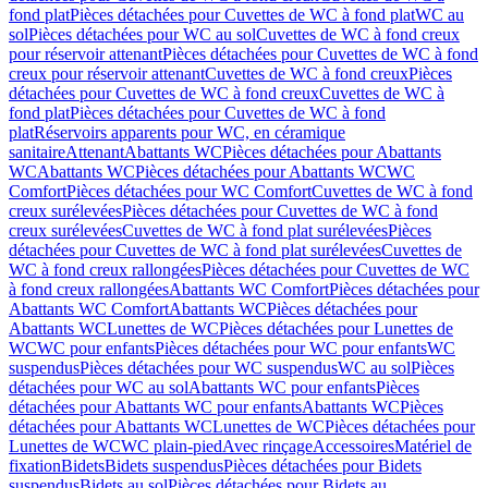
fond plat
Pièces détachées pour Cuvettes de WC à fond plat
WC au
sol
Pièces détachées pour WC au sol
Cuvettes de WC à fond creux
pour réservoir attenant
Pièces détachées pour Cuvettes de WC à fond
creux pour réservoir attenant
Cuvettes de WC à fond creux
Pièces
détachées pour Cuvettes de WC à fond creux
Cuvettes de WC à
fond plat
Pièces détachées pour Cuvettes de WC à fond
plat
Réservoirs apparents pour WC, en céramique
sanitaire
Attenant
Abattants WC
Pièces détachées pour Abattants
WC
Abattants WC
Pièces détachées pour Abattants WC
WC
Comfort
Pièces détachées pour WC Comfort
Cuvettes de WC à fond
creux surélevées
Pièces détachées pour Cuvettes de WC à fond
creux surélevées
Cuvettes de WC à fond plat surélevées
Pièces
détachées pour Cuvettes de WC à fond plat surélevées
Cuvettes de
WC à fond creux rallongées
Pièces détachées pour Cuvettes de WC
à fond creux rallongées
Abattants WC Comfort
Pièces détachées pour
Abattants WC Comfort
Abattants WC
Pièces détachées pour
Abattants WC
Lunettes de WC
Pièces détachées pour Lunettes de
WC
WC pour enfants
Pièces détachées pour WC pour enfants
WC
suspendus
Pièces détachées pour WC suspendus
WC au sol
Pièces
détachées pour WC au sol
Abattants WC pour enfants
Pièces
détachées pour Abattants WC pour enfants
Abattants WC
Pièces
détachées pour Abattants WC
Lunettes de WC
Pièces détachées pour
Lunettes de WC
WC plain-pied
Avec rinçage
Accessoires
Matériel de
fixation
Bidets
Bidets suspendus
Pièces détachées pour Bidets
suspendus
Bidets au sol
Pièces détachées pour Bidets au