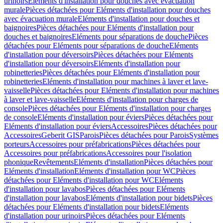
urinoirs
Eléments d'installation pour douches avec évacuation
murale
Pièces détachées pour Eléments d'installation pour douches
avec évacuation murale
Eléments d'installation pour douches et
baignoires
Pièces détachées pour Eléments d'installation pour
douches et baignoires
Eléments pour séparations de douche
Pièces
détachées pour Eléments pour séparations de douche
Eléments
d'installation pour déversoirs
Pièces détachées pour Eléments
d'installation pour déversoirs
Eléments d'installation pour
robinetteries
Pièces détachées pour Eléments d'installation pour
robinetteries
Eléments d'installation pour machines à laver et lave-
vaisselle
Pièces détachées pour Eléments d'installation pour machines
à laver et lave-vaisselle
Eléments d'installation pour charges de
console
Pièces détachées pour Eléments d'installation pour charges
de console
Eléments d'installation pour éviers
Pièces détachées pour
Eléments d'installation pour éviers
Accessoires
Pièces détachées pour
Accessoires
Geberit GIS
Parois
Pièces détachées pour Parois
Systèmes
porteurs
Accessoires pour préfabrications
Pièces détachées pour
Accessoires pour préfabrications
Accessoires pour l'isolation
phonique
Revêtements
Eléments d'installation
Pièces détachées pour
Eléments d'installation
Eléments d'installation pour WC
Pièces
détachées pour Eléments d'installation pour WC
Eléments
d'installation pour lavabos
Pièces détachées pour Eléments
d'installation pour lavabos
Eléments d'installation pour bidets
Pièces
détachées pour Eléments d'installation pour bidets
Eléments
d'installation pour urinoirs
Pièces détachées pour Eléments