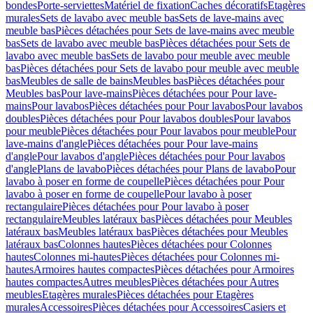
bondes
Porte-serviettes
Matériel de fixation
Caches décoratifs
Etagères
murales
Sets de lavabo avec meuble bas
Sets de lave-mains avec
meuble bas
Pièces détachées pour Sets de lave-mains avec meuble
bas
Sets de lavabo avec meuble bas
Pièces détachées pour Sets de
lavabo avec meuble bas
Sets de lavabo pour meuble avec meuble
bas
Pièces détachées pour Sets de lavabo pour meuble avec meuble
bas
Meubles de salle de bains
Meubles bas
Pièces détachées pour
Meubles bas
Pour lave-mains
Pièces détachées pour Pour lave-
mains
Pour lavabos
Pièces détachées pour Pour lavabos
Pour lavabos
doubles
Pièces détachées pour Pour lavabos doubles
Pour lavabos
pour meuble
Pièces détachées pour Pour lavabos pour meuble
Pour
lave-mains d'angle
Pièces détachées pour Pour lave-mains
d'angle
Pour lavabos d'angle
Pièces détachées pour Pour lavabos
d'angle
Plans de lavabo
Pièces détachées pour Plans de lavabo
Pour
lavabo à poser en forme de coupelle
Pièces détachées pour Pour
lavabo à poser en forme de coupelle
Pour lavabo à poser
rectangulaire
Pièces détachées pour Pour lavabo à poser
rectangulaire
Meubles latéraux bas
Pièces détachées pour Meubles
latéraux bas
Meubles latéraux bas
Pièces détachées pour Meubles
latéraux bas
Colonnes hautes
Pièces détachées pour Colonnes
hautes
Colonnes mi-hautes
Pièces détachées pour Colonnes mi-
hautes
Armoires hautes compactes
Pièces détachées pour Armoires
hautes compactes
Autres meubles
Pièces détachées pour Autres
meubles
Etagères murales
Pièces détachées pour Etagères
murales
Accessoires
Pièces détachées pour Accessoires
Casiers et