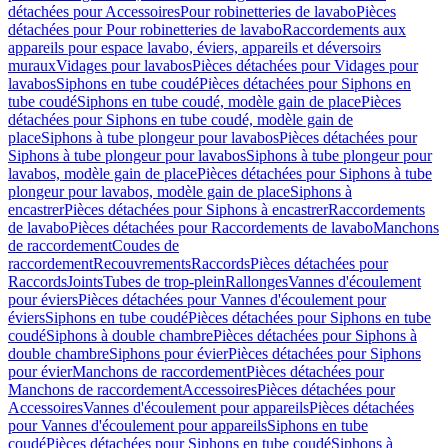
détachées pour Accessoires
Pour robinetteries de lavabo
Pièces
détachées pour Pour robinetteries de lavabo
Raccordements aux
appareils pour espace lavabo, éviers, appareils et déversoirs
muraux
Vidages pour lavabos
Pièces détachées pour Vidages pour
lavabos
Siphons en tube coudé
Pièces détachées pour Siphons en
tube coudé
Siphons en tube coudé, modèle gain de place
Pièces
détachées pour Siphons en tube coudé, modèle gain de
place
Siphons à tube plongeur pour lavabos
Pièces détachées pour
Siphons à tube plongeur pour lavabos
Siphons à tube plongeur pour
lavabos, modèle gain de place
Pièces détachées pour Siphons à tube
plongeur pour lavabos, modèle gain de place
Siphons à
encastrer
Pièces détachées pour Siphons à encastrer
Raccordements
de lavabo
Pièces détachées pour Raccordements de lavabo
Manchons
de raccordement
Coudes de
raccordement
Recouvrements
Raccords
Pièces détachées pour
Raccords
Joints
Tubes de trop-plein
Rallonges
Vannes d'écoulement
pour éviers
Pièces détachées pour Vannes d'écoulement pour
éviers
Siphons en tube coudé
Pièces détachées pour Siphons en tube
coudé
Siphons à double chambre
Pièces détachées pour Siphons à
double chambre
Siphons pour évier
Pièces détachées pour Siphons
pour évier
Manchons de raccordement
Pièces détachées pour
Manchons de raccordement
Accessoires
Pièces détachées pour
Accessoires
Vannes d'écoulement pour appareils
Pièces détachées
pour Vannes d'écoulement pour appareils
Siphons en tube
coudé
Pièces détachées pour Siphons en tube coudé
Siphons à