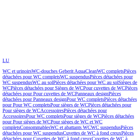
LU
WC et urinoirs
WC-douches Geberit AquaClean
WC complets
Pièces
détachées pour WC complets
WC suspendus
Pièces détachées pour
WC suspendus
WC au sol
Pièces détachées pour WC au sol
Sièges de
WC
Pièces détachées pour Sièges de WC
Pour cuvettes de WC
Pièces
détachées pour Pour cuvettes de WC
Panneaux design
Pièces
détachées pour Panneaux design
Pour WC complets
Pièces détachées
pour Pour WC complets
Pour sièges de WC
Pièces détachées pour
Pour sièges de WC
Accessoires
Pièces détachées pour
Accessoires
Pour WC complets
Pour sièges de WC
Pièces détachées
pour Pour sièges de WC
Pour sièges de WC et WC
complets
Consommables
WC et abattants WC
WC suspendus
Pièces
détachées pour WC suspendus
Cuvettes de WC à fond creux
Pièces
détachées pour Cuvettes de WC à fond creux
Cuvettes de WC à