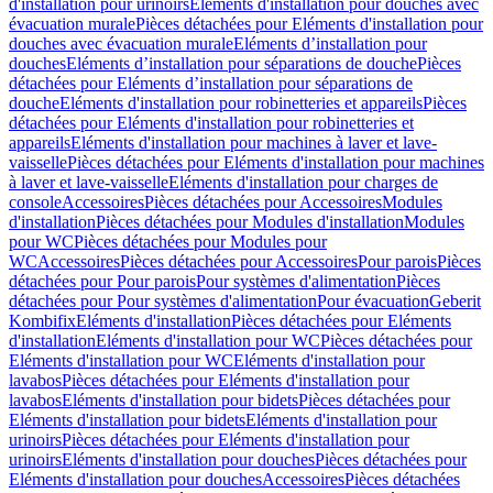
d'installation pour urinoirs
Eléments d'installation pour douches avec
évacuation murale
Pièces détachées pour Eléments d'installation pour
douches avec évacuation murale
Eléments d’installation pour
douches
Eléments d’installation pour séparations de douche
Pièces
détachées pour Eléments d’installation pour séparations de
douche
Eléments d'installation pour robinetteries et appareils
Pièces
détachées pour Eléments d'installation pour robinetteries et
appareils
Eléments d'installation pour machines à laver et lave-
vaisselle
Pièces détachées pour Eléments d'installation pour machines
à laver et lave-vaisselle
Eléments d'installation pour charges de
console
Accessoires
Pièces détachées pour Accessoires
Modules
d'installation
Pièces détachées pour Modules d'installation
Modules
pour WC
Pièces détachées pour Modules pour
WC
Accessoires
Pièces détachées pour Accessoires
Pour parois
Pièces
détachées pour Pour parois
Pour systèmes d'alimentation
Pièces
détachées pour Pour systèmes d'alimentation
Pour évacuation
Geberit
Kombifix
Eléments d'installation
Pièces détachées pour Eléments
d'installation
Eléments d'installation pour WC
Pièces détachées pour
Eléments d'installation pour WC
Eléments d'installation pour
lavabos
Pièces détachées pour Eléments d'installation pour
lavabos
Eléments d'installation pour bidets
Pièces détachées pour
Eléments d'installation pour bidets
Eléments d'installation pour
urinoirs
Pièces détachées pour Eléments d'installation pour
urinoirs
Eléments d'installation pour douches
Pièces détachées pour
Eléments d'installation pour douches
Accessoires
Pièces détachées