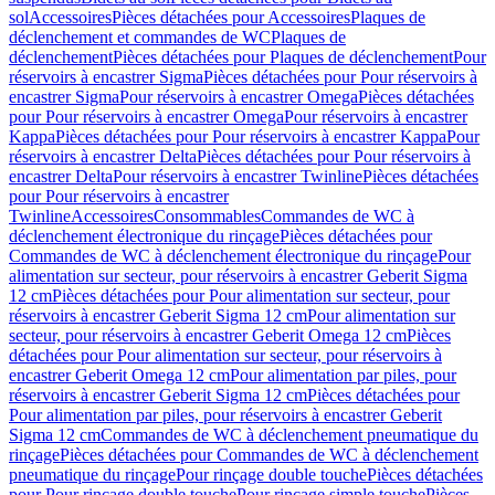
sol
Accessoires
Pièces détachées pour Accessoires
Plaques de
déclenchement et commandes de WC
Plaques de
déclenchement
Pièces détachées pour Plaques de déclenchement
Pour
réservoirs à encastrer Sigma
Pièces détachées pour Pour réservoirs à
encastrer Sigma
Pour réservoirs à encastrer Omega
Pièces détachées
pour Pour réservoirs à encastrer Omega
Pour réservoirs à encastrer
Kappa
Pièces détachées pour Pour réservoirs à encastrer Kappa
Pour
réservoirs à encastrer Delta
Pièces détachées pour Pour réservoirs à
encastrer Delta
Pour réservoirs à encastrer Twinline
Pièces détachées
pour Pour réservoirs à encastrer
Twinline
Accessoires
Consommables
Commandes de WC à
déclenchement électronique du rinçage
Pièces détachées pour
Commandes de WC à déclenchement électronique du rinçage
Pour
alimentation sur secteur, pour réservoirs à encastrer Geberit Sigma
12 cm
Pièces détachées pour Pour alimentation sur secteur, pour
réservoirs à encastrer Geberit Sigma 12 cm
Pour alimentation sur
secteur, pour réservoirs à encastrer Geberit Omega 12 cm
Pièces
détachées pour Pour alimentation sur secteur, pour réservoirs à
encastrer Geberit Omega 12 cm
Pour alimentation par piles, pour
réservoirs à encastrer Geberit Sigma 12 cm
Pièces détachées pour
Pour alimentation par piles, pour réservoirs à encastrer Geberit
Sigma 12 cm
Commandes de WC à déclenchement pneumatique du
rinçage
Pièces détachées pour Commandes de WC à déclenchement
pneumatique du rinçage
Pour rinçage double touche
Pièces détachées
pour Pour rinçage double touche
Pour rinçage simple touche
Pièces