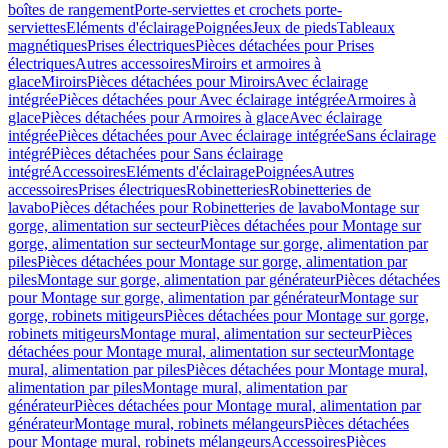
boîtes de rangement
Porte-serviettes et crochets porte-
serviettes
Eléments d'éclairage
Poignées
Jeux de pieds
Tableaux
magnétiques
Prises électriques
Pièces détachées pour Prises
électriques
Autres accessoires
Miroirs et armoires à
glace
Miroirs
Pièces détachées pour Miroirs
Avec éclairage
intégrée
Pièces détachées pour Avec éclairage intégrée
Armoires à
glace
Pièces détachées pour Armoires à glace
Avec éclairage
intégrée
Pièces détachées pour Avec éclairage intégrée
Sans éclairage
intégré
Pièces détachées pour Sans éclairage
intégré
Accessoires
Eléments d'éclairage
Poignées
Autres
accessoires
Prises électriques
Robinetteries
Robinetteries de
lavabo
Pièces détachées pour Robinetteries de lavabo
Montage sur
gorge, alimentation sur secteur
Pièces détachées pour Montage sur
gorge, alimentation sur secteur
Montage sur gorge, alimentation par
piles
Pièces détachées pour Montage sur gorge, alimentation par
piles
Montage sur gorge, alimentation par générateur
Pièces détachées
pour Montage sur gorge, alimentation par générateur
Montage sur
gorge, robinets mitigeurs
Pièces détachées pour Montage sur gorge,
robinets mitigeurs
Montage mural, alimentation sur secteur
Pièces
détachées pour Montage mural, alimentation sur secteur
Montage
mural, alimentation par piles
Pièces détachées pour Montage mural,
alimentation par piles
Montage mural, alimentation par
générateur
Pièces détachées pour Montage mural, alimentation par
générateur
Montage mural, robinets mélangeurs
Pièces détachées
pour Montage mural, robinets mélangeurs
Accessoires
Pièces