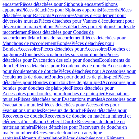
encastrer
Pièces détachées pour Siphons à encastrer
Siphons
apparents
Pièces détachées pour Siphons apparents
Raccords
Pièces
détachées pour Raccords
Accessoires
Vannes d'écoulement pour
déversoirs muraux
Pièces détachées pour Vannes d'écoulement pour
déversoirs muraux
Siphons
Pièces détachées pour Siphons
Coudes de
raccordement
Pièces détachées pour Coudes de
raccordement
Manchons de raccordement
Pièces détachées pour
Manchons de raccordement
Bondes
Pièces détachées pour
Bondes
Accessoires
Pièces détachées pour Accessoires
Douches et
baignoires
Douches
Evacuation des sols pour douches
Pièces
détachées pour Evacuation des sols pour douches
Ecoulements de
douche
Pièces détachées pour Ecoulements de douche
Accessoires
pour écoulements de douche
Pièces détachées pour Accessoires pour
écoulements de douche
Bondes pour douches de plain-pied
Pièces
détachées pour Bondes pour douches de plain-pied
Accessoires pour
bondes pour douches de plain-pied
Pièces détachées pour
Accessoires pour bondes pour douches de plain-pied
Evacuations
murales
Pièces détachées pour Evacuations murales
Accessoires pour
évacuations murales
Pièces détachées pour Accessoires pour
évacuations murales
Receveurs de douche
Pièces détachées pour
Receveurs de douche
Receveurs de douche en matériau minéral et
éléments d’installation Geberit Duofix
Receveurs de douche en
matériau minéral
Pièces détachées pour Receveurs de douche en
matériau minéral
Receveurs de douche en acrylique
sanitaire
Eléments d'installation
Pièces détachées pour Eléments