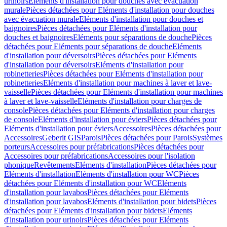
urinoirs
Eléments d'installation pour douches avec évacuation
murale
Pièces détachées pour Eléments d'installation pour douches
avec évacuation murale
Eléments d'installation pour douches et
baignoires
Pièces détachées pour Eléments d'installation pour
douches et baignoires
Eléments pour séparations de douche
Pièces
détachées pour Eléments pour séparations de douche
Eléments
d'installation pour déversoirs
Pièces détachées pour Eléments
d'installation pour déversoirs
Eléments d'installation pour
robinetteries
Pièces détachées pour Eléments d'installation pour
robinetteries
Eléments d'installation pour machines à laver et lave-
vaisselle
Pièces détachées pour Eléments d'installation pour machines
à laver et lave-vaisselle
Eléments d'installation pour charges de
console
Pièces détachées pour Eléments d'installation pour charges
de console
Eléments d'installation pour éviers
Pièces détachées pour
Eléments d'installation pour éviers
Accessoires
Pièces détachées pour
Accessoires
Geberit GIS
Parois
Pièces détachées pour Parois
Systèmes
porteurs
Accessoires pour préfabrications
Pièces détachées pour
Accessoires pour préfabrications
Accessoires pour l'isolation
phonique
Revêtements
Eléments d'installation
Pièces détachées pour
Eléments d'installation
Eléments d'installation pour WC
Pièces
détachées pour Eléments d'installation pour WC
Eléments
d'installation pour lavabos
Pièces détachées pour Eléments
d'installation pour lavabos
Eléments d'installation pour bidets
Pièces
détachées pour Eléments d'installation pour bidets
Eléments
d'installation pour urinoirs
Pièces détachées pour Eléments