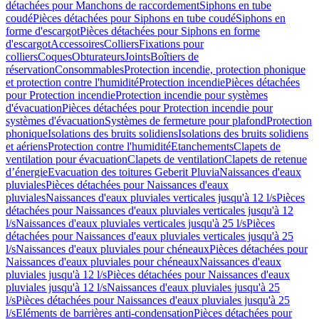
détachées pour Manchons de raccordement
Siphons en tube
coudé
Pièces détachées pour Siphons en tube coudé
Siphons en
forme d'escargot
Pièces détachées pour Siphons en forme
d'escargot
Accessoires
Colliers
Fixations pour
colliers
Coques
Obturateurs
Joints
Boîtiers de
réservation
Consommables
Protection incendie, protection phonique
et protection contre l'humidité
Protection incendie
Pièces détachées
pour Protection incendie
Protection incendie pour systèmes
d'évacuation
Pièces détachées pour Protection incendie pour
systèmes d'évacuation
Systèmes de fermeture pour plafond
Protection
phonique
Isolations des bruits solidiens
Isolations des bruits solidiens
et aériens
Protection contre l'humidité
Etanchements
Clapets de
ventilation pour évacuation
Clapets de ventilation
Clapets de retenue
d’énergie
Evacuation des toitures Geberit Pluvia
Naissances d'eaux
pluviales
Pièces détachées pour Naissances d'eaux
pluviales
Naissances d'eaux pluviales verticales jusqu'à 12 l/s
Pièces
détachées pour Naissances d'eaux pluviales verticales jusqu'à 12
l/s
Naissances d'eaux pluviales verticales jusqu'à 25 l/s
Pièces
détachées pour Naissances d'eaux pluviales verticales jusqu'à 25
l/s
Naissances d'eaux pluviales pour chéneaux
Pièces détachées pour
Naissances d'eaux pluviales pour chéneaux
Naissances d'eaux
pluviales jusqu'à 12 l/s
Pièces détachées pour Naissances d'eaux
pluviales jusqu'à 12 l/s
Naissances d'eaux pluviales jusqu'à 25
l/s
Pièces détachées pour Naissances d'eaux pluviales jusqu'à 25
l/s
Eléments de barrières anti-condensation
Pièces détachées pour