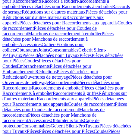
pour Raccordements
Raccords à souder
Raccordements à
emboîter
Pièces détachées pour Raccordements à emboîter
Raccords
de serrage
Réductions sur d'autres matériaux
Pièces détachées pour
Réductions sur d'autres matériaux
Raccordements aux
appareils
Pièces détachées pour Raccordements aux appareils
Coudes
de raccordement
Pièces détachées pour Coudes de
raccordement
Manchons de raccordement à emboîter
Pièces
détachées pour Manchons de raccordement à
emboîter
Accessoires
Colliers
Fixations pour
colliers
Obturateurs
Joints
Consommables
Geberit Silent-
PP
Tuyaux
Pièces détachées pour Tuyaux
Pièces
Pièces détachées
pour Pièces
Coudes
Pièces détachées pour
Coudes
Embranchements
Pièces détachées pour
Embranchements
Réductions
Pièces détachées pour
Réductions
Ouvertures de nettoyage
Pièces détachées pour
Ouvertures de nettoyage
Raccordements
Pièces détachées pour
Raccordements
Raccordements à emboîter
Pièces détachées pour
Raccordements à emboîter
Raccordements à griffes
Réductions sur
d'autres matériaux
Raccordements aux appareils
Pièces détachées
pour Raccordements aux appareils
Coudes de raccordement
Pièces
détachées pour Coudes de raccordement
Manchons de
raccordement
Pièces détachées pour Manchons de
raccordement
Accessoires
Obturateurs
Joints
Cape de
protection
Consommables
Geberit Silent-Pro
Tuyaux
Pièces détachées
pour Tuyaux
Pièces
Pièces détachées pour Pièces
Coudes
Pièces