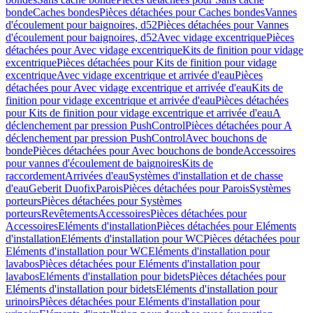
bonde
Caches bondes
Pièces détachées pour Caches bondes
Vannes
d'écoulement pour baignoires, d52
Pièces détachées pour Vannes
d'écoulement pour baignoires, d52
Avec vidage excentrique
Pièces
détachées pour Avec vidage excentrique
Kits de finition pour vidage
excentrique
Pièces détachées pour Kits de finition pour vidage
excentrique
Avec vidage excentrique et arrivée d'eau
Pièces
détachées pour Avec vidage excentrique et arrivée d'eau
Kits de
finition pour vidage excentrique et arrivée d'eau
Pièces détachées
pour Kits de finition pour vidage excentrique et arrivée d'eau
A
déclenchement par pression PushControl
Pièces détachées pour A
déclenchement par pression PushControl
Avec bouchons de
bonde
Pièces détachées pour Avec bouchons de bonde
Accessoires
pour vannes d'écoulement de baignoires
Kits de
raccordement
Arrivées d'eau
Systèmes d'installation et de chasse
d'eau
Geberit Duofix
Parois
Pièces détachées pour Parois
Systèmes
porteurs
Pièces détachées pour Systèmes
porteurs
Revêtements
Accessoires
Pièces détachées pour
Accessoires
Eléments d'installation
Pièces détachées pour Eléments
d'installation
Eléments d'installation pour WC
Pièces détachées pour
Eléments d'installation pour WC
Eléments d'installation pour
lavabos
Pièces détachées pour Eléments d'installation pour
lavabos
Eléments d'installation pour bidets
Pièces détachées pour
Eléments d'installation pour bidets
Eléments d'installation pour
urinoirs
Pièces détachées pour Eléments d'installation pour