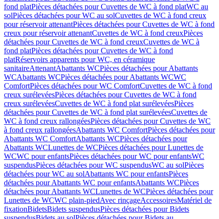
fond plat
Pièces détachées pour Cuvettes de WC à fond plat
WC au
sol
Pièces détachées pour WC au sol
Cuvettes de WC à fond creux
pour réservoir attenant
Pièces détachées pour Cuvettes de WC à fond
creux pour réservoir attenant
Cuvettes de WC à fond creux
Pièces
détachées pour Cuvettes de WC à fond creux
Cuvettes de WC à
fond plat
Pièces détachées pour Cuvettes de WC à fond
plat
Réservoirs apparents pour WC, en céramique
sanitaire
Attenant
Abattants WC
Pièces détachées pour Abattants
WC
Abattants WC
Pièces détachées pour Abattants WC
WC
Comfort
Pièces détachées pour WC Comfort
Cuvettes de WC à fond
creux surélevées
Pièces détachées pour Cuvettes de WC à fond
creux surélevées
Cuvettes de WC à fond plat surélevées
Pièces
détachées pour Cuvettes de WC à fond plat surélevées
Cuvettes de
WC à fond creux rallongées
Pièces détachées pour Cuvettes de WC
à fond creux rallongées
Abattants WC Comfort
Pièces détachées pour
Abattants WC Comfort
Abattants WC
Pièces détachées pour
Abattants WC
Lunettes de WC
Pièces détachées pour Lunettes de
WC
WC pour enfants
Pièces détachées pour WC pour enfants
WC
suspendus
Pièces détachées pour WC suspendus
WC au sol
Pièces
détachées pour WC au sol
Abattants WC pour enfants
Pièces
détachées pour Abattants WC pour enfants
Abattants WC
Pièces
détachées pour Abattants WC
Lunettes de WC
Pièces détachées pour
Lunettes de WC
WC plain-pied
Avec rinçage
Accessoires
Matériel de
fixation
Bidets
Bidets suspendus
Pièces détachées pour Bidets
suspendus
Bidets au sol
Pièces détachées pour Bidets au