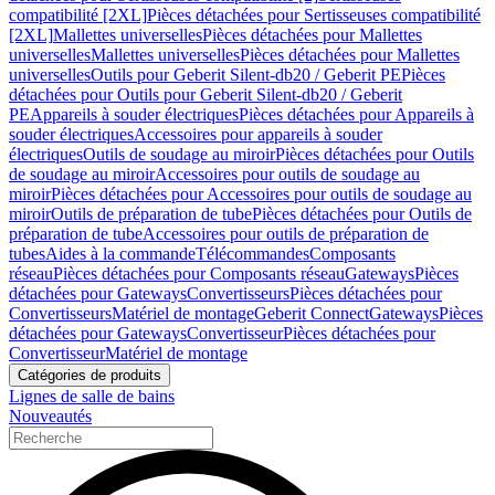
compatibilité [2XL]
Pièces détachées pour Sertisseuses compatibilité
[2XL]
Mallettes universelles
Pièces détachées pour Mallettes
universelles
Mallettes universelles
Pièces détachées pour Mallettes
universelles
Outils pour Geberit Silent-db20 / Geberit PE
Pièces
détachées pour Outils pour Geberit Silent-db20 / Geberit
PE
Appareils à souder électriques
Pièces détachées pour Appareils à
souder électriques
Accessoires pour appareils à souder
électriques
Outils de soudage au miroir
Pièces détachées pour Outils
de soudage au miroir
Accessoires pour outils de soudage au
miroir
Pièces détachées pour Accessoires pour outils de soudage au
miroir
Outils de préparation de tube
Pièces détachées pour Outils de
préparation de tube
Accessoires pour outils de préparation de
tubes
Aides à la commande
Télécommandes
Composants
réseau
Pièces détachées pour Composants réseau
Gateways
Pièces
détachées pour Gateways
Convertisseurs
Pièces détachées pour
Convertisseurs
Matériel de montage
Geberit Connect
Gateways
Pièces
détachées pour Gateways
Convertisseur
Pièces détachées pour
Convertisseur
Matériel de montage
Catégories de produits
Lignes de salle de bains
Nouveautés