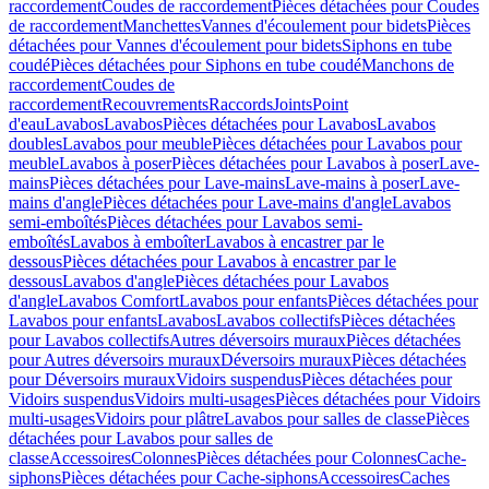
raccordement
Coudes de raccordement
Pièces détachées pour Coudes
de raccordement
Manchettes
Vannes d'écoulement pour bidets
Pièces
détachées pour Vannes d'écoulement pour bidets
Siphons en tube
coudé
Pièces détachées pour Siphons en tube coudé
Manchons de
raccordement
Coudes de
raccordement
Recouvrements
Raccords
Joints
Point
d'eau
Lavabos
Lavabos
Pièces détachées pour Lavabos
Lavabos
doubles
Lavabos pour meuble
Pièces détachées pour Lavabos pour
meuble
Lavabos à poser
Pièces détachées pour Lavabos à poser
Lave-
mains
Pièces détachées pour Lave-mains
Lave-mains à poser
Lave-
mains d'angle
Pièces détachées pour Lave-mains d'angle
Lavabos
semi-emboîtés
Pièces détachées pour Lavabos semi-
emboîtés
Lavabos à emboîter
Lavabos à encastrer par le
dessous
Pièces détachées pour Lavabos à encastrer par le
dessous
Lavabos d'angle
Pièces détachées pour Lavabos
d'angle
Lavabos Comfort
Lavabos pour enfants
Pièces détachées pour
Lavabos pour enfants
Lavabos
Lavabos collectifs
Pièces détachées
pour Lavabos collectifs
Autres déversoirs muraux
Pièces détachées
pour Autres déversoirs muraux
Déversoirs muraux
Pièces détachées
pour Déversoirs muraux
Vidoirs suspendus
Pièces détachées pour
Vidoirs suspendus
Vidoirs multi-usages
Pièces détachées pour Vidoirs
multi-usages
Vidoirs pour plâtre
Lavabos pour salles de classe
Pièces
détachées pour Lavabos pour salles de
classe
Accessoires
Colonnes
Pièces détachées pour Colonnes
Cache-
siphons
Pièces détachées pour Cache-siphons
Accessoires
Caches