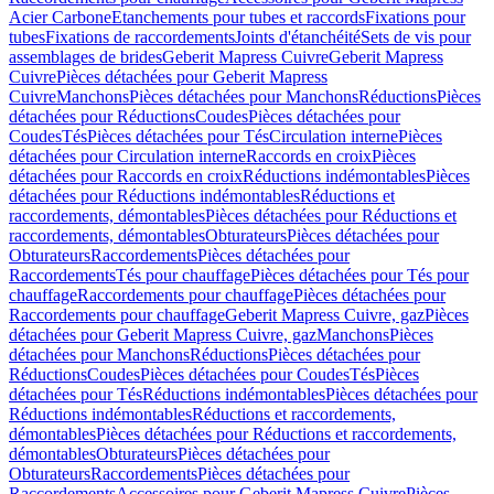
Acier Carbone
Etanchements pour tubes et raccords
Fixations pour
tubes
Fixations de raccordements
Joints d'étanchéité
Sets de vis pour
assemblages de brides
Geberit Mapress Cuivre
Geberit Mapress
Cuivre
Pièces détachées pour Geberit Mapress
Cuivre
Manchons
Pièces détachées pour Manchons
Réductions
Pièces
détachées pour Réductions
Coudes
Pièces détachées pour
Coudes
Tés
Pièces détachées pour Tés
Circulation interne
Pièces
détachées pour Circulation interne
Raccords en croix
Pièces
détachées pour Raccords en croix
Réductions indémontables
Pièces
détachées pour Réductions indémontables
Réductions et
raccordements, démontables
Pièces détachées pour Réductions et
raccordements, démontables
Obturateurs
Pièces détachées pour
Obturateurs
Raccordements
Pièces détachées pour
Raccordements
Tés pour chauffage
Pièces détachées pour Tés pour
chauffage
Raccordements pour chauffage
Pièces détachées pour
Raccordements pour chauffage
Geberit Mapress Cuivre, gaz
Pièces
détachées pour Geberit Mapress Cuivre, gaz
Manchons
Pièces
détachées pour Manchons
Réductions
Pièces détachées pour
Réductions
Coudes
Pièces détachées pour Coudes
Tés
Pièces
détachées pour Tés
Réductions indémontables
Pièces détachées pour
Réductions indémontables
Réductions et raccordements,
démontables
Pièces détachées pour Réductions et raccordements,
démontables
Obturateurs
Pièces détachées pour
Obturateurs
Raccordements
Pièces détachées pour
Raccordements
Accessoires pour Geberit Mapress Cuivre
Pièces