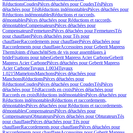
Réductions
Coudes
Pièces détachées pour Coudes
Tés
Pièces
détachées pour Tés
Réductions indémontables
Pièces détachées pour
Réductions indémontables
Réductions et raccords,
démontables
Pièces détachées pour Réductions et raccords,
démontables
Compensateurs
Pièces détachées pour
Compensateurs
Fermetures
Pièces détachées pour Fermetures
Tés
pour chauffage
Pièces détachées pour Tés pour
chauffage
Raccordements pour chauffage
Pièces détachées pour
Raccordements pour chauffage
Accessoires pour Geberit Mapress
Therm
Joints d'étanchéité
Sets de vis pour assemblages à
bride
Fixations pour tubes
Geberit Mapress Acier Carbone
Geberit
Mapress Acier Carbone
Pièces détachées pour Geberit Mapress
Acier Carbone
Tuyaux 1.0034
Tuyaux
1.0215
Mamelons
Manchons
Pièces détachées pour
Manchons
Réductions
Pièces détachées pour
Réductions
Coudes
Pièces détachées pour Coudes
Tés
Pièces
détachées pour Tés
Raccords en croix
Pièces détachées pour
Raccords en croix
Réductions indémontables
Pièces détachées pour
Réductions indémontables
Réductions et raccordements,
démontables
Pièces détachées pour Réductions et raccordements,
démontables
Compensateurs
Pièces détachées pour
Compensateurs
Obturateurs
Pièces détachées pour Obturateurs
Tés
pour chauffage
Pièces détachées pour Tés pour
chauffage
Raccordements pour chauffage
Pièces détachées pour
Raccordements pour chauffage
Accessoires pour Geberit Mapress