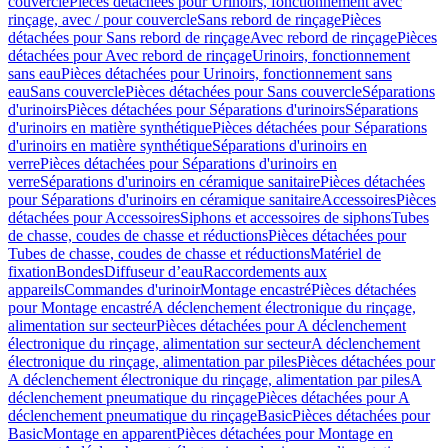
couvercle
Pièces détachées pour Urinoirs, fonctionnement avec
rinçage, avec / pour couvercle
Sans rebord de rinçage
Pièces
détachées pour Sans rebord de rinçage
Avec rebord de rinçage
Pièces
détachées pour Avec rebord de rinçage
Urinoirs, fonctionnement
sans eau
Pièces détachées pour Urinoirs, fonctionnement sans
eau
Sans couvercle
Pièces détachées pour Sans couvercle
Séparations
d'urinoirs
Pièces détachées pour Séparations d'urinoirs
Séparations
d'urinoirs en matière synthétique
Pièces détachées pour Séparations
d'urinoirs en matière synthétique
Séparations d'urinoirs en
verre
Pièces détachées pour Séparations d'urinoirs en
verre
Séparations d'urinoirs en céramique sanitaire
Pièces détachées
pour Séparations d'urinoirs en céramique sanitaire
Accessoires
Pièces
détachées pour Accessoires
Siphons et accessoires de siphons
Tubes
de chasse, coudes de chasse et réductions
Pièces détachées pour
Tubes de chasse, coudes de chasse et réductions
Matériel de
fixation
Bondes
Diffuseur d’eau
Raccordements aux
appareils
Commandes d'urinoir
Montage encastré
Pièces détachées
pour Montage encastré
A déclenchement électronique du rinçage,
alimentation sur secteur
Pièces détachées pour A déclenchement
électronique du rinçage, alimentation sur secteur
A déclenchement
électronique du rinçage, alimentation par piles
Pièces détachées pour
A déclenchement électronique du rinçage, alimentation par piles
A
déclenchement pneumatique du rinçage
Pièces détachées pour A
déclenchement pneumatique du rinçage
Basic
Pièces détachées pour
Basic
Montage en apparent
Pièces détachées pour Montage en