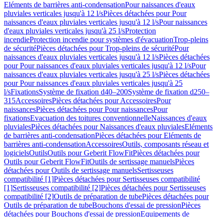
Eléments de barrières anti-condensation
Pour naissances d'eaux
pluviales verticales jusqu'à 12 l/s
Pièces détachées pour Pour
naissances d'eaux pluviales verticales jusqu'à 12 l/s
Pour naissances
d'eaux pluviales verticales jusqu'à 25 l/s
Protection
incendie
Protection incendie pour systèmes d'évacuation
Trop-pleins
de sécurité
Pièces détachées pour Trop-pleins de sécurité
Pour
naissances d'eaux pluviales verticales jusqu'à 12 l/s
Pièces détachées
pour Pour naissances d'eaux pluviales verticales jusqu'à 12 l/s
Pour
naissances d'eaux pluviales verticales jusqu'à 25 l/s
Pièces détachées
pour Pour naissances d'eaux pluviales verticales jusqu'à 25
l/s
Fixations
Système de fixation d40–200
Système de fixation d250–
315
Accessoires
Pièces détachées pour Accessoires
Pour
naissances
Pièces détachées pour Pour naissances
Pour
fixations
Evacuation des toitures conventionnelle
Naissances d'eaux
pluviales
Pièces détachées pour Naissances d'eaux pluviales
Eléments
de barrières anti-condensation
Pièces détachées pour Eléments de
barrières anti-condensation
Accessoires
Outils, composants réseau et
logiciels
Outils
Outils pour Geberit FlowFit
Pièces détachées pour
Outils pour Geberit FlowFit
Outils de sertissage manuels
Pièces
détachées pour Outils de sertissage manuels
Sertisseuses
compatibilité [1]
Pièces détachées pour Sertisseuses compatibilité
[1]
Sertisseuses compatibilité [2]
Pièces détachées pour Sertisseuses
compatibilité [2]
Outils de préparation de tube
Pièces détachées pour
Outils de préparation de tube
Bouchons d'essai de pression
Pièces
détachées pour Bouchons d'essai de pression
Equipements de