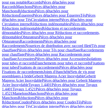
pour eau potable
Raccords
Pièces détachées pour
Raccords
Manchons
Pièces détachées pour
Manchons
Réductions
Pièces détachées pour
Réductions
Équerres
Pièces détachées pour Équerres
Tés
Pièces
détachées pour Tés
Circulation interne
Pièces détachées pour
Circulation interne
Réductions indémontables
Pièces détachées pour
Réductions indémontables
Réductions et raccordements,
démontables
Pièces détachées pour Réductions et raccordements,
démontables
Obturateurs
Pièces détachées pour
Obturateurs
Raccordements
Pièces détachées pour
Raccordements
Nourrices de distribution avec raccord fileté
Tés pour
chauffage
Pièces détachées pour Tés pour chauffage
Raccordements
pour chauffage
Pièces détachées pour Raccordements pour
chauffage
Accessoires
Pièces détachées pour Accessoires
Isolations
pour tubes et raccords
Etanchements pour tubes et raccords
Fixations
pour tubes
Fixations de raccordements
Pièces détachées pour
Fixations de raccordements
Joints d'étanchéité
Sets de vis pour
assemblages à bride
Geberit Mapress Acier Inoxydable
Geberit
Mapress Acier Inoxydable
Pièces détachées pour Geberit Mapress
Acier Inoxydable
Tuyaux 1.4401
Pièces détachées pour Tuyaux
1.4401
Tuyaux 1.4521
Pièces détachées pour Tuyaux
1.4521
Mamelons
Manchons
Pièces détachées pour
Manchons
Réductions
Pièces détachées pour
Réductions
Coudes
Pièces détachées pour Coudes
Tés
Pièces
détachées pour Tés
Circulation interne
Pièces détachées pour