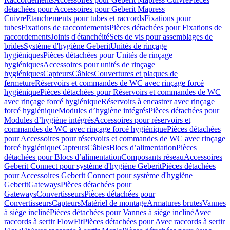
détachées pour Accessoires pour Geberit Mapress
Cuivre
Etanchements pour tubes et raccords
Fixations pour
tubes
Fixations de raccordements
Pièces détachées pour Fixations de
raccordements
Joints d'étanchéité
Sets de vis pour assemblages de
brides
Système d'hygiène Geberit
Unités de rinçage
hygiéniques
Pièces détachées pour Unités de rinçage
hygiéniques
Accessoires pour unités de rinçage
hygiéniques
Capteurs
Câbles
Couvertures et plaques de
fermeture
Réservoirs et commandes de WC avec rinçage forcé
hygiénique
Pièces détachées pour Réservoirs et commandes de WC
avec rinçage forcé hygiénique
Réservoirs à encastrer avec rinçage
forcé hygiénique
Modules d’hygiène intégrés
Pièces détachées pour
Modules d’hygiène intégrés
Accessoires pour réservoirs et
commandes de WC avec rinçage forcé hygiénique
Pièces détachées
pour Accessoires pour réservoirs et commandes de WC avec rinçage
forcé hygiénique
Capteurs
Câbles
Blocs d’alimentation
Pièces
détachées pour Blocs d’alimentation
Composants réseau
Accessoires
Geberit Connect pour système d'hygiène Geberit
Pièces détachées
pour Accessoires Geberit Connect pour système d'hygiène
Geberit
Gateways
Pièces détachées pour
Gateways
Convertisseurs
Pièces détachées pour
Convertisseurs
Capteurs
Matériel de montage
Armatures brutes
Vannes
à siège incliné
Pièces détachées pour Vannes à siège incliné
Avec
raccords à sertir FlowFit
Pièces détachées pour Avec raccords à sertir