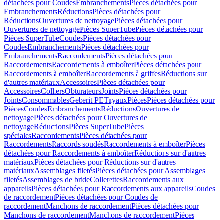
détachées pour Coudes
Embranchements
Pièces détachées pour
Embranchements
Réductions
Pièces détachées pour
Réductions
Ouvertures de nettoyage
Pièces détachées pour
Ouvertures de nettoyage
Pièces SuperTube
Pièces détachées pour
Pièces SuperTube
Coudes
Pièces détachées pour
Coudes
Embranchements
Pièces détachées pour
Embranchements
Raccordements
Pièces détachées pour
Raccordements
Raccordements à emboîter
Pièces détachées pour
Raccordements à emboîter
Raccordements à griffes
Réductions sur
d'autres matériaux
Accessoires
Pièces détachées pour
Accessoires
Colliers
Obturateurs
Joints
Pièces détachées pour
Joints
Consommables
Geberit PE
Tuyaux
Pièces
Pièces détachées pour
Pièces
Coudes
Embranchements
Réductions
Ouvertures de
nettoyage
Pièces détachées pour Ouvertures de
nettoyage
Réductions
Pièces SuperTube
Pièces
spéciales
Raccordements
Pièces détachées pour
Raccordements
Raccords soudés
Raccordements à emboîter
Pièces
détachées pour Raccordements à emboîter
Réductions sur d'autres
matériaux
Pièces détachées pour Réductions sur d'autres
matériaux
Assemblages filetés
Pièces détachées pour Assemblages
filetés
Assemblages de bride
Collerettes
Raccordements aux
appareils
Pièces détachées pour Raccordements aux appareils
Coudes
de raccordement
Pièces détachées pour Coudes de
raccordement
Manchons de raccordement
Pièces détachées pour
Manchons de raccordement
Manchons de raccordement
Pièces