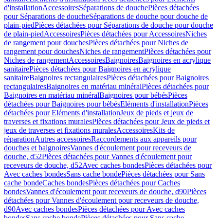
d'installation
Accessoires
Séparations de douche
Pièces détachées
pour Séparations de douche
Séparations de douche pour douche de
plain-pied
Pièces détachées pour Séparations de douche pour douche
de plain-pied
Accessoires
Pièces détachées pour Accessoires
Niches
de rangement pour douches
Pièces détachées pour Niches de
rangement pour douches
Niches de rangement
Pièces détachées pour
Niches de rangement
Accessoires
Baignoires
Baignoires en acrylique
sanitaire
Pièces détachées pour Baignoires en acrylique
sanitaire
Baignoires rectangulaires
Pièces détachées pour Baignoires
rectangulaires
Baignoires en matériau minéral
Pièces détachées pour
Baignoires en matériau minéral
Baignoires pour bébés
Pièces
détachées pour Baignoires pour bébés
Eléments d'installation
Pièces
détachées pour Eléments d'installation
Jeux de pieds et jeux de
traverses et fixations murales
Pièces détachées pour Jeux de pieds et
jeux de traverses et fixations murales
Accessoires
Kits de
réparation
Autres accessoires
Raccordements aux appareils pour
douches et baignoires
Vannes d'écoulement pour receveurs de
douche, d52
Pièces détachées pour Vannes d'écoulement pour
receveurs de douche, d52
Avec caches bondes
Pièces détachées pour
Avec caches bondes
Sans cache bonde
Pièces détachées pour Sans
cache bonde
Caches bondes
Pièces détachées pour Caches
bondes
Vannes d'écoulement pour receveurs de douche, d90
Pièces
détachées pour Vannes d'écoulement pour receveurs de douche,
d90
Avec caches bondes
Pièces détachées pour Avec caches
bondes
Sans cache bonde
Pièces détachées pour Sans cache