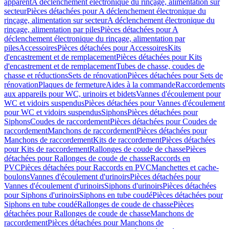
apparent
A déclenchement électronique du rinçage, alimentation sur
secteur
Pièces détachées pour A déclenchement électronique du
rinçage, alimentation sur secteur
A déclenchement électronique du
rinçage, alimentation par piles
Pièces détachées pour A
déclenchement électronique du rinçage, alimentation par
piles
Accessoires
Pièces détachées pour Accessoires
Kits
d'encastrement et de remplacement
Pièces détachées pour Kits
d'encastrement et de remplacement
Tubes de chasse, coudes de
chasse et réductions
Sets de rénovation
Pièces détachées pour Sets de
rénovation
Plaques de fermeture
Aides à la commande
Raccordements
aux appareils pour WC, urinoirs et bidets
Vannes d'écoulement pour
WC et vidoirs suspendus
Pièces détachées pour Vannes d'écoulement
pour WC et vidoirs suspendus
Siphons
Pièces détachées pour
Siphons
Coudes de raccordement
Pièces détachées pour Coudes de
raccordement
Manchons de raccordement
Pièces détachées pour
Manchons de raccordement
Kits de raccordement
Pièces détachées
pour Kits de raccordement
Rallonges de coude de chasse
Pièces
détachées pour Rallonges de coude de chasse
Raccords en
PVC
Pièces détachées pour Raccords en PVC
Manchettes et cache-
boulons
Vannes d'écoulement d'urinoirs
Pièces détachées pour
Vannes d'écoulement d'urinoirs
Siphons d'urinoirs
Pièces détachées
pour Siphons d'urinoirs
Siphons en tube coudé
Pièces détachées pour
Siphons en tube coudé
Rallonges de coude de chasse
Pièces
détachées pour Rallonges de coude de chasse
Manchons de
raccordement
Pièces détachées pour Manchons de