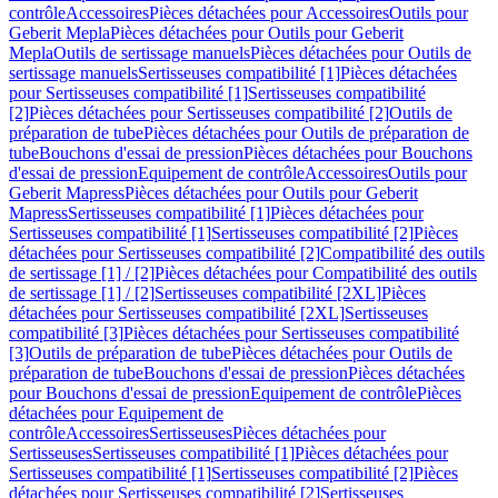
contrôle
Accessoires
Pièces détachées pour Accessoires
Outils pour
Geberit Mepla
Pièces détachées pour Outils pour Geberit
Mepla
Outils de sertissage manuels
Pièces détachées pour Outils de
sertissage manuels
Sertisseuses compatibilité [1]
Pièces détachées
pour Sertisseuses compatibilité [1]
Sertisseuses compatibilité
[2]
Pièces détachées pour Sertisseuses compatibilité [2]
Outils de
préparation de tube
Pièces détachées pour Outils de préparation de
tube
Bouchons d'essai de pression
Pièces détachées pour Bouchons
d'essai de pression
Equipement de contrôle
Accessoires
Outils pour
Geberit Mapress
Pièces détachées pour Outils pour Geberit
Mapress
Sertisseuses compatibilité [1]
Pièces détachées pour
Sertisseuses compatibilité [1]
Sertisseuses compatibilité [2]
Pièces
détachées pour Sertisseuses compatibilité [2]
Compatibilité des outils
de sertissage [1] / [2]
Pièces détachées pour Compatibilité des outils
de sertissage [1] / [2]
Sertisseuses compatibilité [2XL]
Pièces
détachées pour Sertisseuses compatibilité [2XL]
Sertisseuses
compatibilité [3]
Pièces détachées pour Sertisseuses compatibilité
[3]
Outils de préparation de tube
Pièces détachées pour Outils de
préparation de tube
Bouchons d'essai de pression
Pièces détachées
pour Bouchons d'essai de pression
Equipement de contrôle
Pièces
détachées pour Equipement de
contrôle
Accessoires
Sertisseuses
Pièces détachées pour
Sertisseuses
Sertisseuses compatibilité [1]
Pièces détachées pour
Sertisseuses compatibilité [1]
Sertisseuses compatibilité [2]
Pièces
détachées pour Sertisseuses compatibilité [2]
Sertisseuses