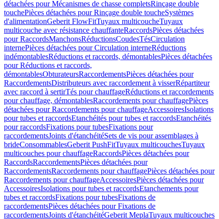
détachées pour Mécanismes de chasse complets
Rinçage double
touche
Pièces détachées pour Rinçage double touche
Systèmes
d'alimentation
Geberit FlowFit
Tuyaux multicouche
Tuyaux
multicouche avec résistance chauffante
Raccords
Pièces détachées
pour Raccords
Manchons
Réductions
Coudes
Tés
Circulation
interne
Pièces détachées pour Circulation interne
Réductions
indémontables
Réductions et raccords, démontables
Pièces détachées
pour Réductions et raccords,
démontables
Obturateurs
Raccordements
Pièces détachées pour
Raccordements
Distributeurs avec raccordement à visser
Répartiteur
avec raccord à sertir
Tés pour chauffage
Réductions et raccordements
pour chauffage, démontables
Raccordements pour chauffage
Pièces
détachées pour Raccordements pour chauffage
Accessoires
Isolations
pour tubes et raccords
Etanchéités pour tubes et raccords
Etanchéités
pour raccords
Fixations pour tubes
Fixations pour
raccordements
Joints d'étanchéité
Sets de vis pour assemblages à
bride
Consommables
Geberit PushFit
Tuyaux multicouches
Tuyaux
multicouches pour chauffage
Raccords
Pièces détachées pour
Raccords
Raccordements
Pièces détachées pour
Raccordements
Raccordements pour chauffage
Pièces détachées pour
Raccordements pour chauffage
Accessoires
Pièces détachées pour
Accessoires
Isolations pour tubes et raccords
Etanchements pour
tubes et raccords
Fixations pour tubes
Fixations de
raccordements
Pièces détachées pour Fixations de
raccordements
Joints d'étanchéité
Geberit Mepla
Tuyaux multicouches