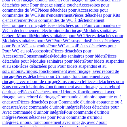
détachées pour Pour rinçage simple touche
Accessoires pour
commandes de WC
Pièces détachées pour Accessoires pour
commandes de WC
Kits d'encastrement
Pièces détachées pour Kits
d'encastrement
Pour commandes de WC à déclenchement
électronique du rinçage
Pièces détachées pour Pour commandes de
WC à déclenchement électronique du rinçage
Modules sanitaires
Geberit Monolith
Modules sanitaires pour WC
Pièces détachées pour
Modules sanitaires pour WC
Pour WC suspendus
Pièces détachées
pour Pour WC suspendus
Pour WC au sol
Pièces détachées pour
Pour WC au sol
Accessoires
Pièces détachées pour
Accessoires
Consommables
Modules sanitaires pour bidets
Pièces
détachées pour Modules sanitaires pour bidets
Pour bidets suspendus
et au sol
Pièces détachées pour Pour bidets suspendus et au
sol
Urinoirs
Urinoirs, fonctionnement avec rinçage, avec rebord de
rinçage
Pièces détachées pour Urinoirs, fonctionnement avec
rinçage, avec rebord de rinçage
Sans couvercle
Pièces détachées pour
Sans couvercle
Urinoirs, fonctionnement avec rinçage, sans rebord
de rinçage
Pièces détachées pour Urinoirs, fonctionnement avec
rinçage, sans rebord de rinçage
Commande d'urinoir apparente ou à
encastrer
Pièces détachées pour Commande d'urinoir apparente ou à
encastrer
Avec commande d'urinoir intégrée
Pièces détachées pour
Avec commande d'urinoir intégrée
Pour commande d'urinoir
intégrée
Pièces détachées pour Pour commande d'urinoir
intégrée
Urinoirs, fonctionnement avec rinçage, avec / pour