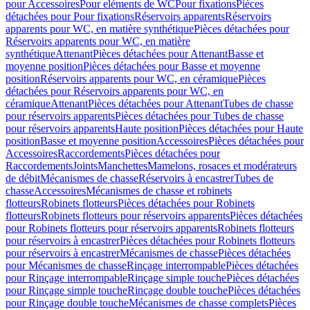
pour Accessoires
Pour eléments de WC
Pour fixations
Pièces
détachées pour Pour fixations
Réservoirs apparents
Réservoirs
apparents pour WC, en matière synthétique
Pièces détachées pour
Réservoirs apparents pour WC, en matière
synthétique
Attenant
Pièces détachées pour Attenant
Basse et
moyenne position
Pièces détachées pour Basse et moyenne
position
Réservoirs apparents pour WC, en céramique
Pièces
détachées pour Réservoirs apparents pour WC, en
céramique
Attenant
Pièces détachées pour Attenant
Tubes de chasse
pour réservoirs apparents
Pièces détachées pour Tubes de chasse
pour réservoirs apparents
Haute position
Pièces détachées pour Haute
position
Basse et moyenne position
Accessoires
Pièces détachées pour
Accessoires
Raccordements
Pièces détachées pour
Raccordements
Joints
Manchettes
Mamelons, rosaces et modérateurs
de débit
Mécanismes de chasse
Réservoirs à encastrer
Tubes de
chasse
Accessoires
Mécanismes de chasse et robinets
flotteurs
Robinets flotteurs
Pièces détachées pour Robinets
flotteurs
Robinets flotteurs pour réservoirs apparents
Pièces détachées
pour Robinets flotteurs pour réservoirs apparents
Robinets flotteurs
pour réservoirs à encastrer
Pièces détachées pour Robinets flotteurs
pour réservoirs à encastrer
Mécanismes de chasse
Pièces détachées
pour Mécanismes de chasse
Rinçage interrompable
Pièces détachées
pour Rinçage interrompable
Rinçage simple touche
Pièces détachées
pour Rinçage simple touche
Rinçage double touche
Pièces détachées
pour Rinçage double touche
Mécanismes de chasse complets
Pièces