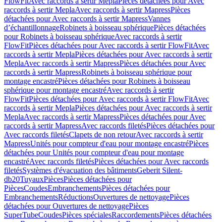
FlowFit
Avec raccords à sertir Mepla
Pièces détachées pour Avec
raccords à sertir Mepla
Avec raccords à sertir Mapress
Pièces
détachées pour Avec raccords à sertir Mapress
Vannes
d’échantillonnage
Robinets à boisseau sphérique
Pièces détachées
pour Robinets à boisseau sphérique
Avec raccords à sertir
FlowFit
Pièces détachées pour Avec raccords à sertir FlowFit
Avec
raccords à sertir Mepla
Pièces détachées pour Avec raccords à sertir
Mepla
Avec raccords à sertir Mapress
Pièces détachées pour Avec
raccords à sertir Mapress
Robinets à boisseau sphérique pour
montage encastré
Pièces détachées pour Robinets à boisseau
sphérique pour montage encastré
Avec raccords à sertir
FlowFit
Pièces détachées pour Avec raccords à sertir FlowFit
Avec
raccords à sertir Mepla
Pièces détachées pour Avec raccords à sertir
Mepla
Avec raccords à sertir Mapress
Pièces détachées pour Avec
raccords à sertir Mapress
Avec raccords filetés
Pièces détachées pour
Avec raccords filetés
Clapets de non retour
Avec raccords à sertir
Mapress
Unités pour compteur d'eau pour montage encastré
Pièces
détachées pour Unités pour compteur d'eau pour montage
encastré
Avec raccords filetés
Pièces détachées pour Avec raccords
filetés
Systèmes d'évacuation des bâtiments
Geberit Silent-
db20
Tuyaux
Pièces
Pièces détachées pour
Pièces
Coudes
Embranchements
Pièces détachées pour
Embranchements
Réductions
Ouvertures de nettoyage
Pièces
détachées pour Ouvertures de nettoyage
Pièces
SuperTube
Coudes
Pièces spéciales
Raccordements
Pièces détachées