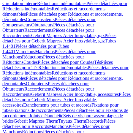
Circulation interne
Réductions indémontables
Pièces détachées pour
Réductions indémontables
Réductions et raccordements,
démontables
Pièces détachées pour Réductions et raccordements,
démontables
Compensateurs
Pièces détachées pour
Compensateurs
Obturateurs
Pièces détachées pour
Obturateurs
Raccordements
Pièces détachées pour
Raccordements
Geberit Mapress Acier Inoxydable, gaz
Pièces
détachées pour Geberit Mapress Acier Inoxydable, gaz
Tubes
1.4401
Pièces détachées pour Tubes
1.4401
Mamelons
Manchons
Pièces détachées pour
Manchons
Réductions
Pièces détachées pour
Réductions
Coudes
Pièces détachées pour Coudes
Tés
Pièces
détachées pour Tés
Réductions indémontables
Pièces détachées pour
Réductions indémontables
Réductions et raccordements,
démontables
Pièces détachées pour Réductions et raccordements,
démontables
Obturateurs
Pièces détachées pour
Obturateurs
Raccordements
Pièces détachées pour
Raccordements
Geberit Mapress Acier Inoxydable, accessoires
Pièces
détachées pour Geberit Mapress Acier Inoxydable,
accessoires
Etanchements pour tubes et raccords
Fixations pour
tubes
Fixations de raccordements
Pièces détachées pour Fixations de
raccordements
Joints d'étanchéité
Sets de vis pour assemblages de
brides
Geberit Mapress Therm
Tuyaux Therm
Raccords
Pièces
détachées pour Raccords
Manchons
Pièces détachées pour
Manchons
Réductions
Pièces détachées pour