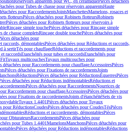
position
Réservoirs apparents pour WC, en céramique
Pièces détachées
étachées pour Tubes de chasse pour réservoirs apparents
Haute
détachées pour Raccordements
Joints
Manchettes
Mamelons, rosaces et
ets flotteurs
Pièces détachées pour Robinets flotteurs
Robinets
trer
Pièces détachées pour Robinets flotteurs pour réservoirs à
able
Rinçage simple touche
Pièces détachées pour Rinçage simple
s de chasse complets
Rinçage double touche
Pièces détachées pour
Pièces détachées pour
t raccords, démontables
Pièces détachées pour Réductions et raccords,
d à sertir
Tés pour chauffage
Réductions et raccordements pour
 et raccords
Etanchéités pour tubes et raccords
Etanchéités pour
Fit
Tuyaux multicouches
Tuyaux multicouches pour
s détachées pour Raccordements pour chauffage
Accessoires
Pièces
nts
Pièces détachées pour Fixations de raccordements
Joints
Manchons
Réductions
Pièces détachées pour Réductions
Équerres
Pièces
Pièces détachées pour Réductions indémontables
Réductions et
accordements
Pièces détachées pour Raccordements
Nourrices de
pour Raccordements pour chauffage
Accessoires
Pièces détachées pour
hées pour Fixations de raccordements
Joints d'étanchéité
Sets de vis
Inoxydable
Tuyaux 1.4401
Pièces détachées pour Tuyaux
es pour Réductions
Coudes
Pièces détachées pour Coudes
Tés
Pièces
indémontables
Réductions et raccordements, démontables
Pièces
pour Obturateurs
Raccordements
Pièces détachées pour
achées pour Tubes 1.4401
Mamelons
Manchons
Pièces détachées pour
ontables
Pièces détachées pour Réductions indémontables
Réductions