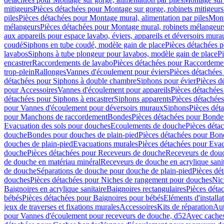
mitigeurs
Pièces détachées pour Montage sur gorge, robinets mitigeurs
piles
Pièces détachées pour Montage mural, alimentation par piles
Mont
mélangeurs
Pièces détachées pour Montage mural, robinets mélangeur
aux appareils pour espace lavabo, éviers, appareils et déversoirs mura
coudé
Siphons en tube coudé, modèle gain de place
Pièces détachées p
lavabos
Siphons à tube plongeur pour lavabos, modèle gain de place
P
encastrer
Raccordements de lavabo
Pièces détachées pour Raccordeme
trop-plein
Rallonges
Vannes d'écoulement pour éviers
Pièces détachées
détachées pour Siphons à double chambre
Siphons pour évier
Pièces d
pour Accessoires
Vannes d'écoulement pour appareils
Pièces détachées
détachées pour Siphons à encastrer
Siphons apparents
Pièces détachée
pour Vannes d'écoulement pour déversoirs muraux
Siphons
Pièces dét
pour Manchons de raccordement
Bondes
Pièces détachées pour Bonde
Evacuation des sols pour douches
Ecoulements de douche
Pièces déta
douche
Bondes pour douches de plain-pied
Pièces détachées pour Bon
douches de plain-pied
Evacuations murales
Pièces détachées pour Eva
douche
Pièces détachées pour Receveurs de douche
Receveurs de douch
de douche en matériau minéral
Receveurs de douche en acrylique sanit
de douche
Séparations de douche pour douche de plain-pied
Pièces dé
douches
Pièces détachées pour Niches de rangement pour douches
Nic
Baignoires en acrylique sanitaire
Baignoires rectangulaires
Pièces déta
bébés
Pièces détachées pour Baignoires pour bébés
Eléments d'installa
jeux de traverses et fixations murales
Accessoires
Kits de réparation
Aut
pour Vannes d'écoulement pour receveurs de douche, d52
Avec cache