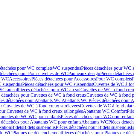
détachées pour WC complets
WC suspendus
Pièces détachées pour WC 
détachées pour Pour cuvettes de WC
Panneaux design
Pièces détachées
de WC
Accessoires
Pièces détachées pour Accessoires
Pour WC complets
 suspendus
Pièces détachées pour WC suspendus
Cuvettes de WC à fo
WC au sol
Pièces détachées pour WC au sol
Cuvettes de WC à fond creux
s détachées pour Cuvettes de WC à fond creux
Cuvettes de WC à fond p
ces détachées pour Abattants WC
Abattants WC
Pièces détachées pour 
ur Cuvettes de WC à fond creux surélevées
Cuvettes de WC à fond plat 
our Cuvettes de WC à fond creux rallongées
Abattants WC Comfort
Piè
Lunettes de WC
WC pour enfants
Pièces détachées pour WC pour enfant
 détachées pour Abattants WC pour enfants
Abattants WC
Pièces détac
ixation
Bidets
Bidets suspendus
Pièces détachées pour Bidets suspendus
B
 de WC
Plaques de déclenchement
Pièces détachées pour Plaques de dé