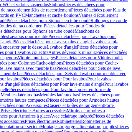
r WC et vidoirs suspendus
Siphons
Pièces détachées pour
 de raccordement
Kits de raccordement
Pièces détachées pour Kits de
ccords en PVC
Manchettes et cache-boulons
Vannes d'écoulement
oudé
Pièces détachées pour Siphons en tube coudé
Rallonges de coude
oudes de raccordement
Pièces détachées pour Coudes de
es détachées pour Siphons en tube coudé
Manchons de
bles
Lavabos pour meuble
Pièces détachées pour Lavabos pour
d'angle
Pièces détachées pour Lave-mains d'angle
Lavabos semi-
 encastrer par le dessous
Lavabos d'angle
Pièces détachées pour
es pour Lavabos collectifs
Autres déversoirs muraux
Pièces détachées
 suspendus
Vidoirs multi-usages
Pièces détachées pour Vidoirs multi-
hées pour Colonnes
Cache-siphons
Pièces détachées pour Cache-
de lave-mains avec meuble bas
Pièces détachées pour Sets de lave-
c meuble bas
Pièces détachées pour Sets de lavabo pour meuble avec
our lavabos
Pièces détachées pour Pour lavabos
Pour lavabos
ns d'angle
Pièces détachées pour Pour lave-mains d'angle
Pour lavabos
pelle
Pièces détachées pour Pour lavabo à poser en forme de
 Meubles latéraux bas
Meubles latéraux bas
Pièces détachées pour
rmoires hautes compactes
Pièces détachées pour Armoires hautes
étachées pour Accessoires
Casiers et boîtes de rangement
Porte-
Prises électriques
Autres accessoires
Miroirs et armoires à
hées pour Armoires à glace
Avec éclairage intégrée
Pièces détachées
es accessoires
Prises électriques
Robinetteries
Robinetteries de
imentation sur secteur
Montage sur gorge, alimentation par piles
Pièces
orge, alimentation par générateur
Montage sur gorge, robinets