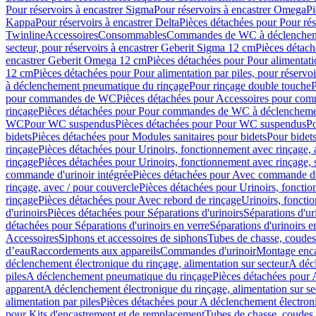
Pour réservoirs à encastrer Sigma
Pour réservoirs à encastrer Omega
Pi
Kappa
Pour réservoirs à encastrer Delta
Pièces détachées pour Pour rés
Twinline
Accessoires
Consommables
Commandes de WC à déclenchemen
secteur, pour réservoirs à encastrer Geberit Sigma 12 cm
Pièces détach
encastrer Geberit Omega 12 cm
Pièces détachées pour Pour alimentati
12 cm
Pièces détachées pour Pour alimentation par piles, pour réservo
à déclenchement pneumatique du rinçage
Pour rinçage double touche
P
pour commandes de WC
Pièces détachées pour Accessoires pour c
rinçage
Pièces détachées pour Pour commandes de WC à déclenchemen
WC
Pour WC suspendus
Pièces détachées pour Pour WC suspendus
P
bidets
Pièces détachées pour Modules sanitaires pour bidets
Pour bidets
rinçage
Pièces détachées pour Urinoirs, fonctionnement avec rinçage, 
rinçage
Pièces détachées pour Urinoirs, fonctionnement avec rinçage, 
commande d'urinoir intégrée
Pièces détachées pour Avec commande d'u
rinçage, avec / pour couvercle
Pièces détachées pour Urinoirs, fonctio
rinçage
Pièces détachées pour Avec rebord de rinçage
Urinoirs, foncti
d'urinoirs
Pièces détachées pour Séparations d'urinoirs
Séparations d'ur
détachées pour Séparations d'urinoirs en verre
Séparations d'urinoirs e
Accessoires
Siphons et accessoires de siphons
Tubes de chasse, coudes
d’eau
Raccordements aux appareils
Commandes d'urinoir
Montage enca
déclenchement électronique du rinçage, alimentation sur secteur
A décl
piles
A déclenchement pneumatique du rinçage
Pièces détachées pour
apparent
A déclenchement électronique du rinçage, alimentation sur se
alimentation par piles
Pièces détachées pour A déclenchement électroni
pour Kits d'encastrement et de remplacement
Tubes de chasse, coudes 