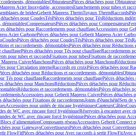
accordements, démontables
Obturateurs
Pièces détachées pour Obturateur
Mapress Acier Inoxydable, accessoires
Etanchements pour tubes et racc
ssemblages de brides
Geberit Mapress Therm
Tuyaux Therm
Raccords
Piè
 détachées pour Coudes
Tés
Pièces détachées pour Tés
Réductions indém
s, démontables
Compensateurs
Pièces détachées pour Compensateurs
Fer
ces détachées pour Raccordements pour chauffage
Accessoires pour Ge
ress Acier Carbone
Pièces détachées pour Geberit Mapress Acier Carb
ns
Coudes
Pièces détachées pour Coudes
Tés
Pièces détachées pour Tés
Ra
ions et raccordements, démontables
Pièces détachées pour Réductions 
r chauffage
Pièces détachées pour Tés pour chauffage
Raccordements po
ts pour tubes et raccords
Fixations pour tubes
Fixations de raccordeme
t Mapress Cuivre
Manchons
Pièces détachées pour Manchons
Réduction
ées pour Circulation interne
Raccords en croix
Pièces détachées pour Ra
Pièces détachées pour Réductions et raccordements, démontables
Obtura
our Tés pour chauffage
Raccordements pour chauffage
Pièces détachées
es détachées pour Manchons
Réductions
Pièces détachées pour Réducti
montables
Réductions et raccordements, démontables
Pièces détachées p
cordements
Accessoires pour Geberit Mapress Cuivre
Pièces détachées 
s détachées pour Fixations de raccordements
Joints d'étanchéité
Sets de 
ues
Accessoires pour unités de rinçage hygiéniques
Capteurs
Câbles
Couve
des de WC avec rinçage forcé hygiénique
Réservoirs à encastrer avec r
mandes de WC avec rinçage forcé hygiénique
Pièces détachées pour Acc
 Blocs d’alimentation
Composants réseau
Accessoires Geberit Connect p
achées pour Gateways
Convertisseurs
Pièces détachées pour Convertisse
rtir FlowFit
Pièces détachées pour Avec raccords à sertir FlowFit
Avec r