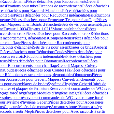
s
Raccordements
Pièces détachées pour Raccordements
Geberit
ords
Fixations pour tubes
Fixations de raccordements
Pièces détachées
ces détachées pour Raccords
Manchons
Pièces détachées pour
ontables
Pièces détachées pour Réductions indémontables
Réductions
metures
Pièces détachées pour Fermetures
Tés pour chauffage
Pièces
berit Mapress Therm
Joints d'étanchéité
Sets de vis pour assemblages à
one
Tuyaux 1.0034
Tuyaux 1.0215
Mamelons
Manchons
Pièces
ccords en croix
Pièces détachées pour Raccords en croix
Réductions
et raccordements, démontables
Compensateurs
Pièces détachées pour
ur chauffage
Pièces détachées pour Raccordements pour
nts
Joints d'étanchéité
Sets de vis pour assemblages de brides
Geberit
s
Pièces détachées pour Réductions
Coudes
Pièces détachées pour
ccords en croix
Réductions indémontables
Pièces détachées pour
teurs
Pièces détachées pour Obturateurs
Raccordements
Pièces
 pour Raccordements pour chauffage
Geberit Mapress Cuivre,
ons
Coudes
Pièces détachées pour Coudes
Tés
Pièces détachées pour
our Réductions et raccordements, démontables
Obturateurs
Pièces
pour Accessoires pour Geberit Mapress Cuivre
Etanchements pour
vis pour assemblages de brides
Système d'hygiène Geberit
Unités de
rtures et plaques de fermeture
Réservoirs et commandes de WC avec
inçage forcé hygiénique
Modules d’hygiène intégrés
Pièces détachées
essoires pour réservoirs et commandes de WC avec rinçage forcé
our système d'hygiène Geberit
Pièces détachées pour Accessoires
urs
Capteurs
Matériel de montage
Armatures brutes
Vannes à siège
accords à sertir Mepla
Pièces détachées pour Avec raccords à sertir