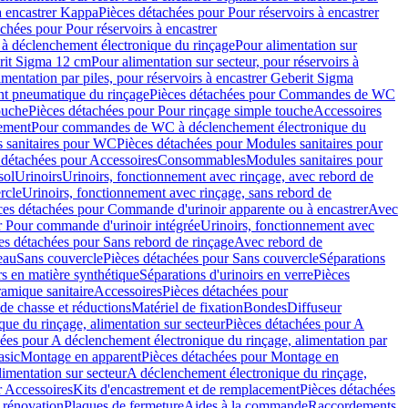
à encastrer Kappa
Pièces détachées pour Pour réservoirs à encastrer
chées pour Pour réservoirs à encastrer
 déclenchement électronique du rinçage
Pour alimentation sur
erit Sigma 12 cm
Pour alimentation sur secteur, pour réservoirs à
imentation par piles, pour réservoirs à encastrer Geberit Sigma
 pneumatique du rinçage
Pièces détachées pour Commandes de WC
ouche
Pièces détachées pour Pour rinçage simple touche
Accessoires
rement
Pour commandes de WC à déclenchement électronique du
 sanitaires pour WC
Pièces détachées pour Modules sanitaires pour
 détachées pour Accessoires
Consommables
Modules sanitaires pour
sol
Urinoirs
Urinoirs, fonctionnement avec rinçage, avec rebord de
rcle
Urinoirs, fonctionnement avec rinçage, sans rebord de
ces détachées pour Commande d'urinoir apparente ou à encastrer
Avec
r Pour commande d'urinoir intégrée
Urinoirs, fonctionnement avec
es détachées pour Sans rebord de rinçage
Avec rebord de
eau
Sans couvercle
Pièces détachées pour Sans couvercle
Séparations
rs en matière synthétique
Séparations d'urinoirs en verre
Pièces
ramique sanitaire
Accessoires
Pièces détachées pour
de chasse et réductions
Matériel de fixation
Bondes
Diffuseur
ue du rinçage, alimentation sur secteur
Pièces détachées pour A
ées pour A déclenchement électronique du rinçage, alimentation par
asic
Montage en apparent
Pièces détachées pour Montage en
imentation sur secteur
A déclenchement électronique du rinçage,
r Accessoires
Kits d'encastrement et de remplacement
Pièces détachées
 rénovation
Plaques de fermeture
Aides à la commande
Raccordements