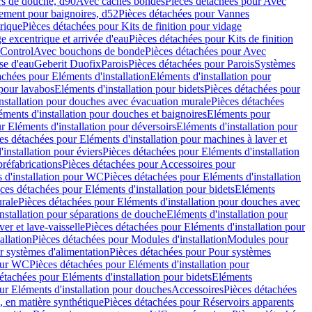
rs de douche, d90
Avec caches bondes
Pièces détachées pour Avec
ement pour baignoires, d52
Pièces détachées pour Vannes
trique
Pièces détachées pour Kits de finition pour vidage
ge excentrique et arrivée d'eau
Pièces détachées pour Kits de finition
hControl
Avec bouchons de bonde
Pièces détachées pour Avec
se d'eau
Geberit Duofix
Parois
Pièces détachées pour Parois
Systèmes
achées pour Eléments d'installation
Eléments d'installation pour
 pour lavabos
Eléments d'installation pour bidets
Pièces détachées pour
nstallation pour douches avec évacuation murale
Pièces détachées
ments d'installation pour douches et baignoires
Eléments pour
r Eléments d'installation pour déversoirs
Eléments d'installation pour
es détachées pour Eléments d'installation pour machines à laver et
installation pour éviers
Pièces détachées pour Eléments d'installation
réfabrications
Pièces détachées pour Accessoires pour
 d'installation pour WC
Pièces détachées pour Eléments d'installation
ces détachées pour Eléments d'installation pour bidets
Eléments
urale
Pièces détachées pour Eléments d'installation pour douches avec
nstallation pour séparations de douche
Eléments d'installation pour
er et lave-vaisselle
Pièces détachées pour Eléments d'installation pour
allation
Pièces détachées pour Modules d'installation
Modules pour
r systèmes d'alimentation
Pièces détachées pour Pour systèmes
pour WC
Pièces détachées pour Eléments d'installation pour
étachées pour Eléments d'installation pour bidets
Eléments
ur Eléments d'installation pour douches
Accessoires
Pièces détachées
 en matière synthétique
Pièces détachées pour Réservoirs apparents