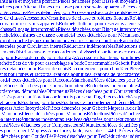
ant
Basse et moyenne position
Pièces détachées pour Basse et moyenne 
achées pour Attenant
Tubes de chasse pour réservoirs apparents
Pièces d
on
Accessoires
Pièces détachées pour Accessoires
Raccordements
Pièces 
s de chasse
Accessoires
Mécanismes de chasse et robinets flotteurs
Robin
eurs pour réservoirs apparents
Robinets flotteurs pour réservoirs à encas
 chasse
Rinçage interrompable
Pièces détachées pour Rinçage interromp
touche
Mécanismes de chasse complets
Pièces détachées pour Mécanisme
 multicouche
Tuyaux multicouche avec résistance chauffante
Raccords
étachées pour Circulation interne
Réductions indémontables
Réductions e
rdements
Distributeurs avec raccordement à visser
Répartiteur avec raccor
es pour Raccordements pour chauffage
Accessoires
Isolations pour tubes
nchéité
Sets de vis pour assemblages à bride
Consommables
Geberit Push
ces détachées pour Raccordements
Raccordements pour chauffage
Pièce
ts pour tubes et raccords
Fixations pour tubes
Fixations de raccordeme
ords
Pièces détachées pour Raccords
Manchons
Pièces détachées pour 
erne
Pièces détachées pour Circulation interne
Réductions indémontables
cordements, démontables
Obturateurs
Pièces détachées pour Obturateurs
R
ur Tés pour chauffage
Raccordements pour chauffage
Pièces détachées 
et raccords
Fixations pour tubes
Fixations de raccordements
Pièces détac
apress Acier Inoxydable
Pièces détachées pour Geberit Mapress Acier 
s
Manchons
Pièces détachées pour Manchons
Réductions
Pièces détaché
on interne
Réductions indémontables
Pièces détachées pour Réductions 
eurs
Pièces détachées pour Compensateurs
Obturateurs
Pièces détachées 
es pour Geberit Mapress Acier Inoxydable, gaz
Tubes 1.4401
Pièces dét
 détachées pour Coudes
Tés
Pièces détachées pour Tés
Réductions indém