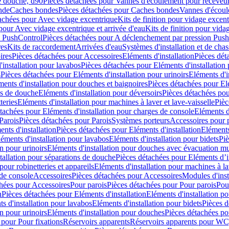
e douche, d90
Pièces détachées pour Vannes d'écoulement pour receveu
nde
Caches bondes
Pièces détachées pour Caches bondes
Vannes d'écoul
achées pour Avec vidage excentrique
Kits de finition pour vidage excen
pour Avec vidage excentrique et arrivée d'eau
Kits de finition pour vida
n PushControl
Pièces détachées pour A déclenchement par pression Pus
res
Kits de raccordement
Arrivées d'eau
Systèmes d'installation et de chas
ires
Pièces détachées pour Accessoires
Eléments d'installation
Pièces dét
'installation pour lavabos
Pièces détachées pour Eléments d'installation
s
Pièces détachées pour Eléments d'installation pour urinoirs
Eléments d'i
ments d'installation pour douches et baignoires
Pièces détachées pour Elé
ns de douche
Eléments d'installation pour déversoirs
Pièces détachées pou
teries
Eléments d'installation pour machines à laver et lave-vaisselle
Pièc
tachées pour Eléments d'installation pour charges de console
Eléments d'
Parois
Pièces détachées pour Parois
Systèmes porteurs
Accessoires pour p
nts d'installation
Pièces détachées pour Eléments d'installation
Eléments
éments d'installation pour lavabos
Eléments d'installation pour bidets
Piè
n pour urinoirs
Eléments d'installation pour douches avec évacuation m
tallation pour séparations de douche
Pièces détachées pour Eléments d’i
pour robinetteries et appareils
Eléments d'installation pour machines à lav
 de console
Accessoires
Pièces détachées pour Accessoires
Modules d'inst
hées pour Accessoires
Pour parois
Pièces détachées pour Pour parois
Pou
n
Pièces détachées pour Eléments d'installation
Eléments d'installation 
s d'installation pour lavabos
Eléments d'installation pour bidets
Pièces d
n pour urinoirs
Eléments d'installation pour douches
Pièces détachées po
 pour Pour fixations
Réservoirs apparents
Réservoirs apparents pour WC,