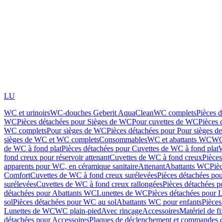
LU
WC et urinoirs
WC-douches Geberit AquaClean
WC complets
Pièces 
WC
Pièces détachées pour Sièges de WC
Pour cuvettes de WC
Pièces 
WC complets
Pour sièges de WC
Pièces détachées pour Pour sièges 
sièges de WC et WC complets
Consommables
WC et abattants WC
WC
de WC à fond plat
Pièces détachées pour Cuvettes de WC à fond plat
fond creux pour réservoir attenant
Cuvettes de WC à fond creux
Pièce
apparents pour WC, en céramique sanitaire
Attenant
Abattants WC
Piè
Comfort
Cuvettes de WC à fond creux surélevées
Pièces détachées po
surélevées
Cuvettes de WC à fond creux rallongées
Pièces détachées p
détachées pour Abattants WC
Lunettes de WC
Pièces détachées pour 
sol
Pièces détachées pour WC au sol
Abattants WC pour enfants
Pièces
Lunettes de WC
WC plain-pied
Avec rinçage
Accessoires
Matériel de f
détachées pour Accessoires
Plaques de déclenchement et commandes