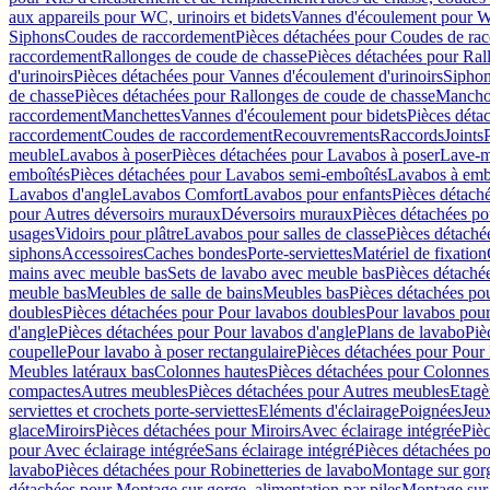
aux appareils pour WC, urinoirs et bidets
Vannes d'écoulement pour W
Siphons
Coudes de raccordement
Pièces détachées pour Coudes de ra
raccordement
Rallonges de coude de chasse
Pièces détachées pour Ral
d'urinoirs
Pièces détachées pour Vannes d'écoulement d'urinoirs
Siphon
de chasse
Pièces détachées pour Rallonges de coude de chasse
Mancho
raccordement
Manchettes
Vannes d'écoulement pour bidets
Pièces déta
raccordement
Coudes de raccordement
Recouvrements
Raccords
Joints
meuble
Lavabos à poser
Pièces détachées pour Lavabos à poser
Lave-m
emboîtés
Pièces détachées pour Lavabos semi-emboîtés
Lavabos à emb
Lavabos d'angle
Lavabos Comfort
Lavabos pour enfants
Pièces détach
pour Autres déversoirs muraux
Déversoirs muraux
Pièces détachées p
usages
Vidoirs pour plâtre
Lavabos pour salles de classe
Pièces détaché
siphons
Accessoires
Caches bondes
Porte-serviettes
Matériel de fixation
mains avec meuble bas
Sets de lavabo avec meuble bas
Pièces détaché
meuble bas
Meubles de salle de bains
Meubles bas
Pièces détachées po
doubles
Pièces détachées pour Pour lavabos doubles
Pour lavabos pou
d'angle
Pièces détachées pour Pour lavabos d'angle
Plans de lavabo
Piè
coupelle
Pour lavabo à poser rectangulaire
Pièces détachées pour Pour 
Meubles latéraux bas
Colonnes hautes
Pièces détachées pour Colonnes
compactes
Autres meubles
Pièces détachées pour Autres meubles
Etagè
serviettes et crochets porte-serviettes
Eléments d'éclairage
Poignées
Jeu
glace
Miroirs
Pièces détachées pour Miroirs
Avec éclairage intégrée
Pièc
pour Avec éclairage intégrée
Sans éclairage intégré
Pièces détachées po
lavabo
Pièces détachées pour Robinetteries de lavabo
Montage sur gorg
détachées pour Montage sur gorge, alimentation par piles
Montage sur 