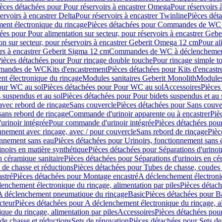
èces détachées pour Pour réservoirs à encastrer Omega
Pour réservoirs 
ervoirs à encastrer Delta
Pour réservoirs à encastrer Twinline
Pièces déta
t électronique du rinçage
Pièces détachées pour Commandes de WC à
ées pour Pour alimentation sur secteur, pour réservoirs à encastrer Geb
on sur secteur, pour réservoirs à encastrer Geberit Omega 12 cm
Pour al
irs à encastrer Geberit Sigma 12 cm
Commandes de WC à déclenchement
ièces détachées pour Pour rinçage double touche
Pour rinçage simple t
ommandes de WC
Kits d'encastrement
Pièces détachées pour Kits d'encast
t électronique du rinçage
Modules sanitaires Geberit Monolith
Modules
our WC au sol
Pièces détachées pour Pour WC au sol
Accessoires
Pièces
 suspendus et au sol
Pièces détachées pour Pour bidets suspendus et au 
avec rebord de rinçage
Sans couvercle
Pièces détachées pour Sans couve
sans rebord de rinçage
Commande d'urinoir apparente ou à encastrer
Piè
rinoir intégrée
Pour commande d'urinoir intégrée
Pièces détachées pou
nnement avec rinçage, avec / pour couvercle
Sans rebord de rinçage
Pièc
onnement sans eau
Pièces détachées pour Urinoirs, fonctionnement sans 
inoirs en matière synthétique
Pièces détachées pour Séparations d'urinoi
n céramique sanitaire
Pièces détachées pour Séparations d'urinoirs en cé
 de chasse et réductions
Pièces détachées pour Tubes de chasse, coudes 
stré
Pièces détachées pour Montage encastré
A déclenchement électroniq
enchement électronique du rinçage, alimentation par piles
Pièces détach
 A déclenchement pneumatique du rinçage
Basic
Pièces détachées pour B
cteur
Pièces détachées pour A déclenchement électronique du rinçage, al
que du rinçage, alimentation par piles
Accessoires
Pièces détachées pou
de chasse et réductions
Sets de rénovation
Pièces détachées pour Sets de