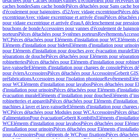
détachées pour Caches bondes
Vannes d'écoulement pour receveurs d
caches bondes
Sans cache bonde
Pièces détachées pour Sans cache bo
d'écoulement pour baignoires, d52
Avec vidage excentrique
Pièces dét
excentrique
Avec vidage excentrique et arrivée d'eau
Pièces détachées 
pour vidage excentrique et arrivée d'eau
A déclenchement par pressio
bouchons de bonde
Accessoires pour vannes d'écoulement de baignoi
porteurs
Pièces détachées pour Systèmes porteurs
Revêtements
Accesso
WC
Pièces détachées pour Eléments d'installation pour WC
Eléments d
Eléments d'installation pour bidets
Eléments d'installation pour urinoir
pour Eléments d'installation pour douches avec évacuation murale
Elé
séparations de douche
Pièces détachées pour Eléments pour séparatio
robinetteries
Pièces détachées pour Eléments d'installation pour robinet
lave-vaisselle
Eléments d'installation pour charges de console
Pièces dé
pour éviers
Accessoires
Pièces détachées pour Accessoires
Geberit GIS
préfabrications
Accessoires pour l'isolation phonique
Revêtements
Eléme
pour WC
Eléments d'installation pour lavabos
Pièces détachées pour El
d'installation pour urinoirs
Pièces détachées pour Eléments d'installatio
évacuation murale
Eléments d’installation pour douches
Eléments d’ins
robinetteries et appareils
Pièces détachées pour Eléments d'installation 
machines à laver et lave-vaisselle
Eléments d'installation pour charges
WC
Pièces détachées pour Modules pour WC
Accessoires
Pièces détac
d'alimentation
Pour évacuation
Geberit Kombifix
Eléments d'installatio
WC
Eléments d'installation pour lavabos
Pièces détachées pour Elément
d'installation pour urinoirs
Pièces détachées pour Eléments d'installatio
pour Accessoires
Pour eléments de WC
Pour fixations
Pièces détachées