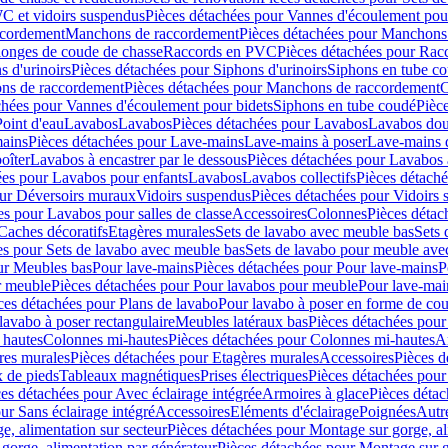
C et vidoirs suspendus
Pièces détachées pour Vannes d'écoulement pou
ccordement
Manchons de raccordement
Pièces détachées pour Manchons
longes de coude de chasse
Raccords en PVC
Pièces détachées pour Ra
s d'urinoirs
Pièces détachées pour Siphons d'urinoirs
Siphons en tube c
ns de raccordement
Pièces détachées pour Manchons de raccordement
C
chées pour Vannes d'écoulement pour bidets
Siphons en tube coudé
Pièc
Point d'eau
Lavabos
Lavabos
Pièces détachées pour Lavabos
Lavabos dou
ains
Pièces détachées pour Lave-mains
Lave-mains à poser
Lave-mains 
oîter
Lavabos à encastrer par le dessous
Pièces détachées pour Lavabos à
ées pour Lavabos pour enfants
Lavabos
Lavabos collectifs
Pièces détaché
our Déversoirs muraux
Vidoirs suspendus
Pièces détachées pour Vidoirs
es pour Lavabos pour salles de classe
Accessoires
Colonnes
Pièces détac
Caches décoratifs
Etagères murales
Sets de lavabo avec meuble bas
Sets 
es pour Sets de lavabo avec meuble bas
Sets de lavabo pour meuble ave
ur Meubles bas
Pour lave-mains
Pièces détachées pour Pour lave-mains
P
r meuble
Pièces détachées pour Pour lavabos pour meuble
Pour lave-mai
ces détachées pour Plans de lavabo
Pour lavabo à poser en forme de cou
lavabo à poser rectangulaire
Meubles latéraux bas
Pièces détachées pour
 hautes
Colonnes mi-hautes
Pièces détachées pour Colonnes mi-hautes
A
res murales
Pièces détachées pour Etagères murales
Accessoires
Pièces d
x de pieds
Tableaux magnétiques
Prises électriques
Pièces détachées pour 
es détachées pour Avec éclairage intégrée
Armoires à glace
Pièces détac
ur Sans éclairage intégré
Accessoires
Eléments d'éclairage
Poignées
Autr
e, alimentation sur secteur
Pièces détachées pour Montage sur gorge, al
gorge, alimentation par générateur
Pièces détachées pour Montage sur g