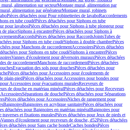
mural, alimentation sur secteur
Montage mural, alimentation par
ural, alimentation par générateur
Montage mural, robinets
vabo
Pièces détachées pour Pour robinetteries de lavabo
Raccordements
hons en tube coudé
Pièces détachées pour Siphons en tube
ur pour lavabos
Pièces détachées pour Siphons à tube plongeur pour
n de place
Siphons à encastrer
Pièces détachées pour Siphons à
uvrements
Raccords
Pièces détachées pour Raccords
Joints
Tubes de
tachées pour Siphons en tube coudé
Siphons à double chambre
Pièces
achées pour Manchons de raccordement
Accessoires
Pièces détachées
 détachées pour Siphons en tube coudé
Siphons à encastrer
Pièces
soires
Vannes d'écoulement pour déversoirs muraux
Pièces détachées
udes de raccordement
Manchons de raccordement
Pièces détachées
ouches
Evacuation des sols pour douches
Pièces détachées pour
uche
Pièces détachées pour Accessoires pour écoulements de
e plain-pied
Pièces détachées pour Accessoires pour bondes pour
 pour Accessoires pour évacuations murales
Receveurs de
urs de douche en matériau minéral
Pièces détachées pour Receveurs
n
Accessoires
Séparations de douche
Pièces détachées pour Séparations
res
Pièces détachées pour Accessoires
Niches de rangement pour
es
Baignoires
Baignoires en acrylique sanitaire
Pièces détachées pour
es détachées pour Baignoires en matériau minéral
Baignoires pour
e traverses et fixations murales
Pièces détachées pour Jeux de pieds et
s
Vannes d'écoulement pour receveurs de douche, d52
Pièces détachées
èces détachées pour Sans cache bonde
Caches bondes
Pièces