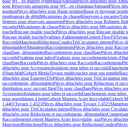
pour WC, en matière synthétique
Attenant
Pièces détachées pour Atten
pour Réservoirs apparents pour WC, en céramique
Attenant
Pièces dét
position
Pièces détachées pour Haute position
Basse et moyenne positi
modérateurs de débit
Mécanismes de chasse
Réservoirs à encastrer
Tube
flotteurs pour réservoirs apparents
Pièces détachées pour Robinets flott
encastrer
Mécanismes de chasse
Pièces détachées pour Mécanismes de
touche
Rinçage double touche
Pièces détachées pour Rinçage double 
Rinçage double touche
Systèmes d'alimentation
Geberit FlowFit
Tuyaux
Raccords
Manchons
Réductions
Coudes
Tés
Circulation interne
Pièces d
démontables
Obturateurs
Raccordements
Pièces détachées pour Racco
chauffage, démontables
Raccordements pour chauffage
Pièces détaché
raccords
Fixations pour tubes
Fixations pour raccordements
Joints d'éta
chauffage
Raccords
Pièces détachées pour Raccords
Raccordements
Piè
détachées pour Accessoires
Isolations pour tubes et raccords
Etanchemen
d'étanchéité
Geberit Mepla
Tuyaux multicouches pour eau potable
Racc
détachées pour Équerres
Tés
Pièces détachées pour Tés
Circulation int
raccordements, démontables
Pièces détachées pour Réductions et rac
distribution avec raccord fileté
Tés pour chauffage
Pièces détachées po
Accessoires
Isolations pour tubes et raccords
Etanchements pour tubes 
pour assemblages à bride
Geberit Mapress Acier Inoxydable
Geberit M
1.4401
Tuyaux 1.4521
Pièces détachées pour Tuyaux 1.4521
Mamelon
détachées pour Tés
Circulation interne
Pièces détachées pour Circulati
détachées pour Réductions et raccordements, démontables
Compensat
Raccordements
Geberit Mapress Acier Inoxydable, gaz
Pièces détaché
Manchons
Réductions
Pièces détachées pour Réductions
Coudes
Pièces