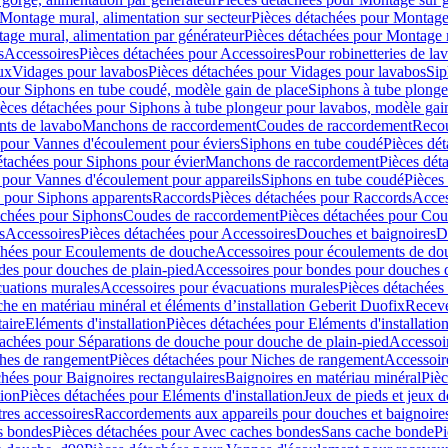
Montage mural, alimentation sur secteur
Pièces détachées pour Montage 
age mural, alimentation par générateur
Pièces détachées pour Montage m
s
Accessoires
Pièces détachées pour Accessoires
Pour robinetteries de la
ux
Vidages pour lavabos
Pièces détachées pour Vidages pour lavabos
Sip
our Siphons en tube coudé, modèle gain de place
Siphons à tube plonge
ièces détachées pour Siphons à tube plongeur pour lavabos, modèle gai
nts de lavabo
Manchons de raccordement
Coudes de raccordement
Reco
 pour Vannes d'écoulement pour éviers
Siphons en tube coudé
Pièces dé
étachées pour Siphons pour évier
Manchons de raccordement
Pièces dét
 pour Vannes d'écoulement pour appareils
Siphons en tube coudé
Pièces
s pour Siphons apparents
Raccords
Pièces détachées pour Raccords
Acces
achées pour Siphons
Coudes de raccordement
Pièces détachées pour Co
s
Accessoires
Pièces détachées pour Accessoires
Douches et baignoires
D
chées pour Ecoulements de douche
Accessoires pour écoulements de do
des pour douches de plain-pied
Accessoires pour bondes pour douches d
cuations murales
Accessoires pour évacuations murales
Pièces détachées
e en matériau minéral et éléments d’installation Geberit Duofix
Receve
aire
Eléments d'installation
Pièces détachées pour Eléments d'installatio
tachées pour Séparations de douche pour douche de plain-pied
Accessoi
hes de rangement
Pièces détachées pour Niches de rangement
Accessoir
chées pour Baignoires rectangulaires
Baignoires en matériau minéral
Pièc
tion
Pièces détachées pour Eléments d'installation
Jeux de pieds et jeux d
res accessoires
Raccordements aux appareils pour douches et baignoire
s bondes
Pièces détachées pour Avec caches bondes
Sans cache bonde
Pi