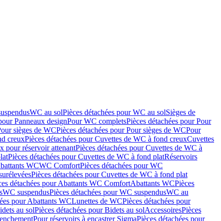
suspendus
WC au sol
Pièces détachées pour WC au sol
Sièges de
 pour Panneaux design
Pour WC complets
Pièces détachées pour Pour
Pour sièges de WC
Pièces détachées pour Pour sièges de WC
Pour
nd creux
Pièces détachées pour Cuvettes de WC à fond creux
Cuvettes
 pour réservoir attenant
Pièces détachées pour Cuvettes de WC à
lat
Pièces détachées pour Cuvettes de WC à fond plat
Réservoirs
Abattants WC
WC Comfort
Pièces détachées pour WC
surélevées
Pièces détachées pour Cuvettes de WC à fond plat
ces détachées pour Abattants WC Comfort
Abattants WC
Pièces
s
WC suspendus
Pièces détachées pour WC suspendus
WC au
hées pour Abattants WC
Lunettes de WC
Pièces détachées pour
idets au sol
Pièces détachées pour Bidets au sol
Accessoires
Pièces
clenchement
Pour réservoirs à encastrer Sigma
Pièces détachées pour