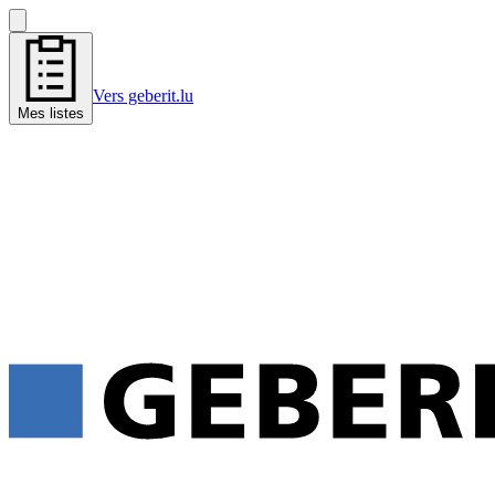
Vers geberit.lu
Mes listes