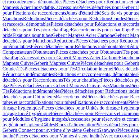
et raccordements, démontables
Pièces détachées pour Réductions et r
Mapress Acier Inoxydable, accessoires
Pièces détachées pour Geberit 
pour Fixations de raccordements
Joints d'étanchéité
Sets de vis pour a
Manchons
Réductions
Pièces détachées pour Réductions
Coudes
Pièces
et raccords, démontables
Pièces détachées pour Réductions et raccord
détachées pour Tés pour chauffage
Raccordements pour chauffage
Piè
bride
Fixations pour tubes
Geberit Mapress Acier Carbone
Geberit Map
détachées pour Manchons
Réductions
Pièces détachées pour Réductio
indémontables
Pièces détachées pour Réductions indémontables
Réduct
Compensateurs
Obturateurs
Pièces détachées pour Obturateurs
Tés pou
chauffage
Accessoires pour Geberit Mapress Acier Carbone
Etanchemen
Mapress Cuivre
Geberit Mapress Cuivre
Pièces détachées pour Geberi
Coudes
Tés
Pièces détachées pour Tés
Circulation interne
Pièces détach
Réductions indémontables
Réductions et raccordements, démontables
détachées pour Raccordements
Tés pour chauffage
Pièces détachées p
gaz
Pièces détachées pour Geberit Mapress Cuivre, gaz
Manchons
Pièc
Tés
Réductions indémontables
Pièces détachées pour Réductions indé
détachées pour Obturateurs
Raccordements
Pièces détachées pour Rac
tubes et raccords
Fixations pour tubes
Fixations de raccordements
Pièce
rinçage hygiéniques
Pièces détachées pour Unités de rinçage hygiéniq
rinçage forcé hygiénique
Pièces détachées pour Réservoirs et comman
pour Modules d’hygiène intégrés
Accessoires pour réservoirs et com
hygiénique
Capteurs
Câbles
Blocs d’alimentation
Pièces détachées pour
Geberit Connect pour système d'hygiène Geberit
Gateways
Pièces dét
incliné
Pièces détachées pour Vannes à siège incliné
Avec raccords à se