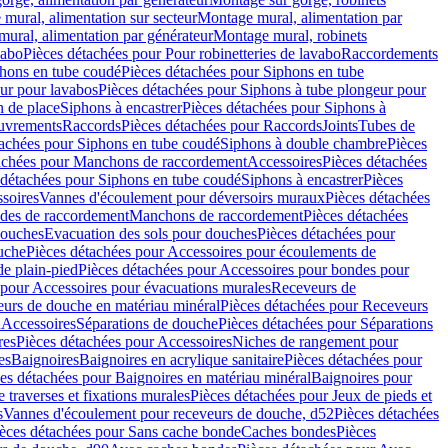
mural, alimentation sur secteur
Montage mural, alimentation par
ural, alimentation par générateur
Montage mural, robinets
vabo
Pièces détachées pour Pour robinetteries de lavabo
Raccordements
hons en tube coudé
Pièces détachées pour Siphons en tube
ur pour lavabos
Pièces détachées pour Siphons à tube plongeur pour
n de place
Siphons à encastrer
Pièces détachées pour Siphons à
uvrements
Raccords
Pièces détachées pour Raccords
Joints
Tubes de
tachées pour Siphons en tube coudé
Siphons à double chambre
Pièces
achées pour Manchons de raccordement
Accessoires
Pièces détachées
 détachées pour Siphons en tube coudé
Siphons à encastrer
Pièces
soires
Vannes d'écoulement pour déversoirs muraux
Pièces détachées
udes de raccordement
Manchons de raccordement
Pièces détachées
ouches
Evacuation des sols pour douches
Pièces détachées pour
uche
Pièces détachées pour Accessoires pour écoulements de
e plain-pied
Pièces détachées pour Accessoires pour bondes pour
 pour Accessoires pour évacuations murales
Receveurs de
urs de douche en matériau minéral
Pièces détachées pour Receveurs
n
Accessoires
Séparations de douche
Pièces détachées pour Séparations
res
Pièces détachées pour Accessoires
Niches de rangement pour
es
Baignoires
Baignoires en acrylique sanitaire
Pièces détachées pour
es détachées pour Baignoires en matériau minéral
Baignoires pour
e traverses et fixations murales
Pièces détachées pour Jeux de pieds et
s
Vannes d'écoulement pour receveurs de douche, d52
Pièces détachées
èces détachées pour Sans cache bonde
Caches bondes
Pièces