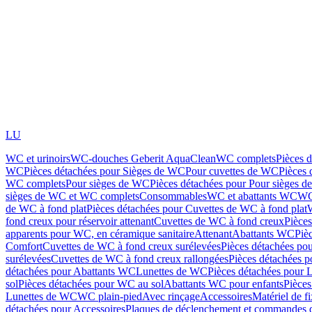
LU
WC et urinoirs
WC-douches Geberit AquaClean
WC complets
Pièces 
WC
Pièces détachées pour Sièges de WC
Pour cuvettes de WC
Pièces 
WC complets
Pour sièges de WC
Pièces détachées pour Pour sièges 
sièges de WC et WC complets
Consommables
WC et abattants WC
WC
de WC à fond plat
Pièces détachées pour Cuvettes de WC à fond plat
fond creux pour réservoir attenant
Cuvettes de WC à fond creux
Pièce
apparents pour WC, en céramique sanitaire
Attenant
Abattants WC
Piè
Comfort
Cuvettes de WC à fond creux surélevées
Pièces détachées po
surélevées
Cuvettes de WC à fond creux rallongées
Pièces détachées p
détachées pour Abattants WC
Lunettes de WC
Pièces détachées pour 
sol
Pièces détachées pour WC au sol
Abattants WC pour enfants
Pièces
Lunettes de WC
WC plain-pied
Avec rinçage
Accessoires
Matériel de f
détachées pour Accessoires
Plaques de déclenchement et commandes