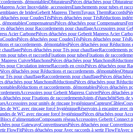
accordements, démontables
Obturateurs
Pièces détachées pour Obturateur
Mapress Acier Inoxydable, accessoires
Etanchements pour tubes et racc
ssemblages de brides
Geberit Mapress Therm
Tuyaux Therm
Raccords
Piè
 détachées pour Coudes
Tés
Pièces détachées pour Tés
Réductions indém
s, démontables
Compensateurs
Pièces détachées pour Compensateurs
Fer
ces détachées pour Raccordements pour chauffage
Accessoires pour Ge
ress Acier Carbone
Pièces détachées pour Geberit Mapress Acier Carb
ns
Coudes
Pièces détachées pour Coudes
Tés
Pièces détachées pour Tés
Ra
ions et raccordements, démontables
Pièces détachées pour Réductions 
r chauffage
Pièces détachées pour Tés pour chauffage
Raccordements po
ts pour tubes et raccords
Fixations pour tubes
Fixations de raccordeme
t Mapress Cuivre
Manchons
Pièces détachées pour Manchons
Réduction
ées pour Circulation interne
Raccords en croix
Pièces détachées pour Ra
Pièces détachées pour Réductions et raccordements, démontables
Obtura
our Tés pour chauffage
Raccordements pour chauffage
Pièces détachées
es détachées pour Manchons
Réductions
Pièces détachées pour Réducti
montables
Réductions et raccordements, démontables
Pièces détachées p
cordements
Accessoires pour Geberit Mapress Cuivre
Pièces détachées 
s détachées pour Fixations de raccordements
Joints d'étanchéité
Sets de 
ues
Accessoires pour unités de rinçage hygiéniques
Capteurs
Câbles
Couve
des de WC avec rinçage forcé hygiénique
Réservoirs à encastrer avec r
mandes de WC avec rinçage forcé hygiénique
Pièces détachées pour Acc
 Blocs d’alimentation
Composants réseau
Accessoires Geberit Connect p
achées pour Gateways
Convertisseurs
Pièces détachées pour Convertisse
rtir FlowFit
Pièces détachées pour Avec raccords à sertir FlowFit
Avec r