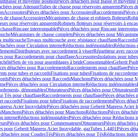
ant
Basse et moyenne position
Pièces détachées pour Basse et moyenne 
achées pour Attenant
Tubes de chasse pour réservoirs apparents
Pièces d
on
Accessoires
Pièces détachées pour Accessoires
Raccordements
Pièces 
s de chasse
Accessoires
Mécanismes de chasse et robinets flotteurs
Robin
eurs pour réservoirs apparents
Robinets flotteurs pour réservoirs à encas
 chasse
Rinçage interrompable
Pièces détachées pour Rinçage interromp
touche
Mécanismes de chasse complets
Pièces détachées pour Mécanisme
 multicouche
Tuyaux multicouche avec résistance chauffante
Raccords
étachées pour Circulation interne
Réductions indémontables
Réductions e
rdements
Distributeurs avec raccordement à visser
Répartiteur avec raccor
es pour Raccordements pour chauffage
Accessoires
Isolations pour tubes
nchéité
Sets de vis pour assemblages à bride
Consommables
Geberit Push
ces détachées pour Raccordements
Raccordements pour chauffage
Pièce
ts pour tubes et raccords
Fixations pour tubes
Fixations de raccordeme
ords
Pièces détachées pour Raccords
Manchons
Pièces détachées pour 
erne
Pièces détachées pour Circulation interne
Réductions indémontables
cordements, démontables
Obturateurs
Pièces détachées pour Obturateurs
R
ur Tés pour chauffage
Raccordements pour chauffage
Pièces détachées 
et raccords
Fixations pour tubes
Fixations de raccordements
Pièces détac
apress Acier Inoxydable
Pièces détachées pour Geberit Mapress Acier 
s
Manchons
Pièces détachées pour Manchons
Réductions
Pièces détaché
on interne
Réductions indémontables
Pièces détachées pour Réductions 
eurs
Pièces détachées pour Compensateurs
Obturateurs
Pièces détachées 
es pour Geberit Mapress Acier Inoxydable, gaz
Tubes 1.4401
Pièces dét
 détachées pour Coudes
Tés
Pièces détachées pour Tés
Réductions indém