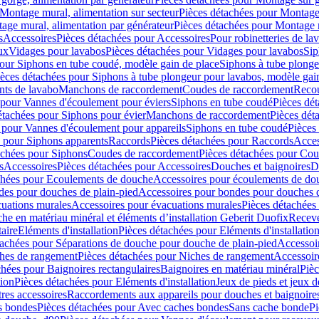
Montage mural, alimentation sur secteur
Pièces détachées pour Montage 
age mural, alimentation par générateur
Pièces détachées pour Montage m
s
Accessoires
Pièces détachées pour Accessoires
Pour robinetteries de la
ux
Vidages pour lavabos
Pièces détachées pour Vidages pour lavabos
Sip
our Siphons en tube coudé, modèle gain de place
Siphons à tube plonge
ièces détachées pour Siphons à tube plongeur pour lavabos, modèle gai
nts de lavabo
Manchons de raccordement
Coudes de raccordement
Reco
 pour Vannes d'écoulement pour éviers
Siphons en tube coudé
Pièces dé
étachées pour Siphons pour évier
Manchons de raccordement
Pièces dét
 pour Vannes d'écoulement pour appareils
Siphons en tube coudé
Pièces
s pour Siphons apparents
Raccords
Pièces détachées pour Raccords
Acces
achées pour Siphons
Coudes de raccordement
Pièces détachées pour Co
s
Accessoires
Pièces détachées pour Accessoires
Douches et baignoires
D
chées pour Ecoulements de douche
Accessoires pour écoulements de do
des pour douches de plain-pied
Accessoires pour bondes pour douches d
cuations murales
Accessoires pour évacuations murales
Pièces détachées
e en matériau minéral et éléments d’installation Geberit Duofix
Receve
aire
Eléments d'installation
Pièces détachées pour Eléments d'installatio
tachées pour Séparations de douche pour douche de plain-pied
Accessoi
hes de rangement
Pièces détachées pour Niches de rangement
Accessoir
chées pour Baignoires rectangulaires
Baignoires en matériau minéral
Pièc
tion
Pièces détachées pour Eléments d'installation
Jeux de pieds et jeux d
res accessoires
Raccordements aux appareils pour douches et baignoire
s bondes
Pièces détachées pour Avec caches bondes
Sans cache bonde
Pi