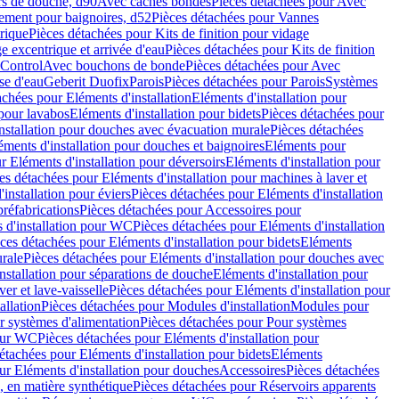
rs de douche, d90
Avec caches bondes
Pièces détachées pour Avec
ement pour baignoires, d52
Pièces détachées pour Vannes
trique
Pièces détachées pour Kits de finition pour vidage
ge excentrique et arrivée d'eau
Pièces détachées pour Kits de finition
hControl
Avec bouchons de bonde
Pièces détachées pour Avec
se d'eau
Geberit Duofix
Parois
Pièces détachées pour Parois
Systèmes
achées pour Eléments d'installation
Eléments d'installation pour
 pour lavabos
Eléments d'installation pour bidets
Pièces détachées pour
nstallation pour douches avec évacuation murale
Pièces détachées
ments d'installation pour douches et baignoires
Eléments pour
r Eléments d'installation pour déversoirs
Eléments d'installation pour
es détachées pour Eléments d'installation pour machines à laver et
installation pour éviers
Pièces détachées pour Eléments d'installation
réfabrications
Pièces détachées pour Accessoires pour
 d'installation pour WC
Pièces détachées pour Eléments d'installation
ces détachées pour Eléments d'installation pour bidets
Eléments
urale
Pièces détachées pour Eléments d'installation pour douches avec
nstallation pour séparations de douche
Eléments d'installation pour
er et lave-vaisselle
Pièces détachées pour Eléments d'installation pour
allation
Pièces détachées pour Modules d'installation
Modules pour
r systèmes d'alimentation
Pièces détachées pour Pour systèmes
pour WC
Pièces détachées pour Eléments d'installation pour
étachées pour Eléments d'installation pour bidets
Eléments
ur Eléments d'installation pour douches
Accessoires
Pièces détachées
 en matière synthétique
Pièces détachées pour Réservoirs apparents