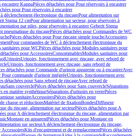
à encastrer Kappa
Pièces détachées pour Pour réservoirs à encastrer
chées pour Pour réservoirs à encastrer
 déclenchement électronique du rinçage
Pour alimentation sur
erit Sigma 12 cm
Pour alimentation sur secteur, pour réservoirs à
imentation par piles, pour réservoirs à encastrer Geberit Sigma
 pneumatique du rinçage
Pièces détachées pour Commandes de WC
ouche
Pièces détachées pour Pour rinçage simple touche
Accessoires
rement
Pour commandes de WC à déclenchement électronique du
 sanitaires pour WC
Pièces détachées pour Modules sanitaires pour
 détachées pour Accessoires
Consommables
Modules sanitaires pour
sol
Urinoirs
Urinoirs, fonctionnement avec rinçage, avec rebord de
rcle
Urinoirs, fonctionnement avec rinçage, sans rebord de
ces détachées pour Commande d'urinoir apparente ou à encastrer
Avec
r Pour commande d'urinoir intégrée
Urinoirs, fonctionnement avec
es détachées pour Sans rebord de rinçage
Avec rebord de
eau
Sans couvercle
Pièces détachées pour Sans couvercle
Séparations
rs en matière synthétique
Séparations d'urinoirs en verre
Pièces
ramique sanitaire
Accessoires
Pièces détachées pour
de chasse et réductions
Matériel de fixation
Bondes
Diffuseur
ue du rinçage, alimentation sur secteur
Pièces détachées pour A
ées pour A déclenchement électronique du rinçage, alimentation par
asic
Montage en apparent
Pièces détachées pour Montage en
imentation sur secteur
A déclenchement électronique du rinçage,
r Accessoires
Kits d'encastrement et de remplacement
Pièces détachées
 rénovation
Plaques de fermeture
Aides à la commande
Raccordements