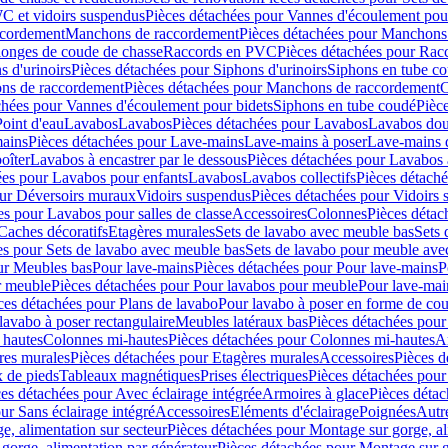
C et vidoirs suspendus
Pièces détachées pour Vannes d'écoulement pou
ccordement
Manchons de raccordement
Pièces détachées pour Manchons
longes de coude de chasse
Raccords en PVC
Pièces détachées pour Ra
s d'urinoirs
Pièces détachées pour Siphons d'urinoirs
Siphons en tube c
ns de raccordement
Pièces détachées pour Manchons de raccordement
C
chées pour Vannes d'écoulement pour bidets
Siphons en tube coudé
Pièc
Point d'eau
Lavabos
Lavabos
Pièces détachées pour Lavabos
Lavabos dou
ains
Pièces détachées pour Lave-mains
Lave-mains à poser
Lave-mains 
oîter
Lavabos à encastrer par le dessous
Pièces détachées pour Lavabos à
ées pour Lavabos pour enfants
Lavabos
Lavabos collectifs
Pièces détaché
our Déversoirs muraux
Vidoirs suspendus
Pièces détachées pour Vidoirs
es pour Lavabos pour salles de classe
Accessoires
Colonnes
Pièces détac
Caches décoratifs
Etagères murales
Sets de lavabo avec meuble bas
Sets 
es pour Sets de lavabo avec meuble bas
Sets de lavabo pour meuble ave
ur Meubles bas
Pour lave-mains
Pièces détachées pour Pour lave-mains
P
r meuble
Pièces détachées pour Pour lavabos pour meuble
Pour lave-mai
ces détachées pour Plans de lavabo
Pour lavabo à poser en forme de cou
lavabo à poser rectangulaire
Meubles latéraux bas
Pièces détachées pour
 hautes
Colonnes mi-hautes
Pièces détachées pour Colonnes mi-hautes
A
res murales
Pièces détachées pour Etagères murales
Accessoires
Pièces d
x de pieds
Tableaux magnétiques
Prises électriques
Pièces détachées pour 
es détachées pour Avec éclairage intégrée
Armoires à glace
Pièces détac
ur Sans éclairage intégré
Accessoires
Eléments d'éclairage
Poignées
Autr
e, alimentation sur secteur
Pièces détachées pour Montage sur gorge, al
gorge, alimentation par générateur
Pièces détachées pour Montage sur g