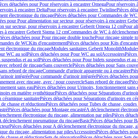
èces détachées pour Pour réservoirs à encastrer Omega
Pour réservoirs 
ervoirs à encastrer Delta
Pour réservoirs à encastrer Twinline
Pièces déta
t électronique du rinçage
Pièces détachées pour Commandes de WC à
ées pour Pour alimentation sur secteur, pour réservoirs à encastrer Geb
on sur secteur, pour réservoirs à encastrer Geberit Omega 12 cm
Pour al
irs à encastrer Geberit Sigma 12 cm
Commandes de WC à déclenchement
ièces détachées pour Pour rinçage double touche
Pour rinçage simple t
ommandes de WC
Kits d'encastrement
Pièces détachées pour Kits d'encast
t électronique du rinçage
Modules sanitaires Geberit Monolith
Modules
our WC au sol
Pièces détachées pour Pour WC au sol
Accessoires
Pièces
 suspendus et au sol
Pièces détachées pour Pour bidets suspendus et au 
avec rebord de rinçage
Sans couvercle
Pièces détachées pour Sans couve
sans rebord de rinçage
Commande d'urinoir apparente ou à encastrer
Piè
rinoir intégrée
Pour commande d'urinoir intégrée
Pièces détachées pou
nnement avec rinçage, avec / pour couvercle
Sans rebord de rinçage
Pièc
onnement sans eau
Pièces détachées pour Urinoirs, fonctionnement sans 
inoirs en matière synthétique
Pièces détachées pour Séparations d'urinoi
n céramique sanitaire
Pièces détachées pour Séparations d'urinoirs en cé
 de chasse et réductions
Pièces détachées pour Tubes de chasse, coudes 
stré
Pièces détachées pour Montage encastré
A déclenchement électroniq
enchement électronique du rinçage, alimentation par piles
Pièces détach
 A déclenchement pneumatique du rinçage
Basic
Pièces détachées pour B
cteur
Pièces détachées pour A déclenchement électronique du rinçage, al
que du rinçage, alimentation par piles
Accessoires
Pièces détachées pou
de chasse et réductions
Sets de rénovation
Pièces détachées pour Sets de