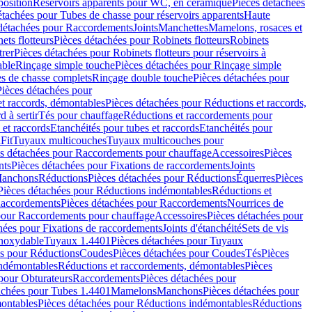
position
Réservoirs apparents pour WC, en céramique
Pièces détachées
étachées pour Tubes de chasse pour réservoirs apparents
Haute
détachées pour Raccordements
Joints
Manchettes
Mamelons, rosaces et
ets flotteurs
Pièces détachées pour Robinets flotteurs
Robinets
trer
Pièces détachées pour Robinets flotteurs pour réservoirs à
able
Rinçage simple touche
Pièces détachées pour Rinçage simple
s de chasse complets
Rinçage double touche
Pièces détachées pour
Pièces détachées pour
t raccords, démontables
Pièces détachées pour Réductions et raccords,
d à sertir
Tés pour chauffage
Réductions et raccordements pour
 et raccords
Etanchéités pour tubes et raccords
Etanchéités pour
Fit
Tuyaux multicouches
Tuyaux multicouches pour
s détachées pour Raccordements pour chauffage
Accessoires
Pièces
nts
Pièces détachées pour Fixations de raccordements
Joints
Manchons
Réductions
Pièces détachées pour Réductions
Équerres
Pièces
Pièces détachées pour Réductions indémontables
Réductions et
accordements
Pièces détachées pour Raccordements
Nourrices de
pour Raccordements pour chauffage
Accessoires
Pièces détachées pour
hées pour Fixations de raccordements
Joints d'étanchéité
Sets de vis
Inoxydable
Tuyaux 1.4401
Pièces détachées pour Tuyaux
es pour Réductions
Coudes
Pièces détachées pour Coudes
Tés
Pièces
indémontables
Réductions et raccordements, démontables
Pièces
pour Obturateurs
Raccordements
Pièces détachées pour
achées pour Tubes 1.4401
Mamelons
Manchons
Pièces détachées pour
ontables
Pièces détachées pour Réductions indémontables
Réductions