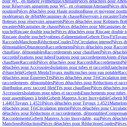
pour WC, en matière synthétique
Attenant
Pièces détachées pour Atten
pour Réservoirs apparents pour WC, en céramique
Attenant
Pièces dét
position
Pièces détachées pour Haute position
Basse et moyenne positi
modérateurs de débit
Mécanismes de chasse
Réservoirs à encastrer
Tube
flotteurs pour réservoirs apparents
Pièces détachées pour Robinets flott
encastrer
Mécanismes de chasse
Pièces détachées pour Mécanismes de
touche
Rinçage double touche
Pièces détachées pour Rinçage double 
Rinçage double touche
Systèmes d'alimentation
Geberit FlowFit
Tuyaux
Raccords
Manchons
Réductions
Coudes
Tés
Circulation interne
Pièces d
démontables
Obturateurs
Raccordements
Pièces détachées pour Racco
chauffage, démontables
Raccordements pour chauffage
Pièces détaché
raccords
Fixations pour tubes
Fixations pour raccordements
Joints d'éta
chauffage
Raccords
Pièces détachées pour Raccords
Raccordements
Piè
détachées pour Accessoires
Isolations pour tubes et raccords
Etanchemen
d'étanchéité
Geberit Mepla
Tuyaux multicouches pour eau potable
Racc
détachées pour Équerres
Tés
Pièces détachées pour Tés
Circulation int
raccordements, démontables
Pièces détachées pour Réductions et rac
distribution avec raccord fileté
Tés pour chauffage
Pièces détachées po
Accessoires
Isolations pour tubes et raccords
Etanchements pour tubes 
pour assemblages à bride
Geberit Mapress Acier Inoxydable
Geberit M
1.4401
Tuyaux 1.4521
Pièces détachées pour Tuyaux 1.4521
Mamelon
détachées pour Tés
Circulation interne
Pièces détachées pour Circulati
détachées pour Réductions et raccordements, démontables
Compensat
Raccordements
Geberit Mapress Acier Inoxydable, gaz
Pièces détaché
Manchons
Réductions
Pièces détachées pour Réductions
Coudes
Pièces