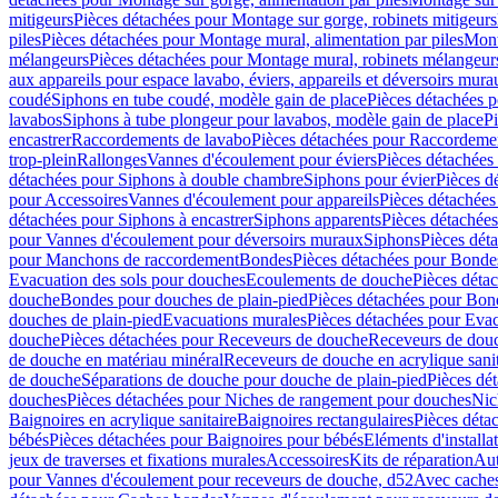
mitigeurs
Pièces détachées pour Montage sur gorge, robinets mitigeurs
piles
Pièces détachées pour Montage mural, alimentation par piles
Mont
mélangeurs
Pièces détachées pour Montage mural, robinets mélangeur
aux appareils pour espace lavabo, éviers, appareils et déversoirs mura
coudé
Siphons en tube coudé, modèle gain de place
Pièces détachées p
lavabos
Siphons à tube plongeur pour lavabos, modèle gain de place
P
encastrer
Raccordements de lavabo
Pièces détachées pour Raccordeme
trop-plein
Rallonges
Vannes d'écoulement pour éviers
Pièces détachées
détachées pour Siphons à double chambre
Siphons pour évier
Pièces d
pour Accessoires
Vannes d'écoulement pour appareils
Pièces détachées
détachées pour Siphons à encastrer
Siphons apparents
Pièces détachée
pour Vannes d'écoulement pour déversoirs muraux
Siphons
Pièces dét
pour Manchons de raccordement
Bondes
Pièces détachées pour Bonde
Evacuation des sols pour douches
Ecoulements de douche
Pièces déta
douche
Bondes pour douches de plain-pied
Pièces détachées pour Bon
douches de plain-pied
Evacuations murales
Pièces détachées pour Eva
douche
Pièces détachées pour Receveurs de douche
Receveurs de douch
de douche en matériau minéral
Receveurs de douche en acrylique sanit
de douche
Séparations de douche pour douche de plain-pied
Pièces dé
douches
Pièces détachées pour Niches de rangement pour douches
Nic
Baignoires en acrylique sanitaire
Baignoires rectangulaires
Pièces déta
bébés
Pièces détachées pour Baignoires pour bébés
Eléments d'installa
jeux de traverses et fixations murales
Accessoires
Kits de réparation
Aut
pour Vannes d'écoulement pour receveurs de douche, d52
Avec cache