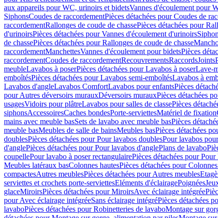
aux appareils pour WC, urinoirs et bidets
Vannes d'écoulement pour W
Siphons
Coudes de raccordement
Pièces détachées pour Coudes de ra
raccordement
Rallonges de coude de chasse
Pièces détachées pour Ral
d'urinoirs
Pièces détachées pour Vannes d'écoulement d'urinoirs
Siphon
de chasse
Pièces détachées pour Rallonges de coude de chasse
Mancho
raccordement
Manchettes
Vannes d'écoulement pour bidets
Pièces déta
raccordement
Coudes de raccordement
Recouvrements
Raccords
Joints
meuble
Lavabos à poser
Pièces détachées pour Lavabos à poser
Lave-m
emboîtés
Pièces détachées pour Lavabos semi-emboîtés
Lavabos à emb
Lavabos d'angle
Lavabos Comfort
Lavabos pour enfants
Pièces détach
pour Autres déversoirs muraux
Déversoirs muraux
Pièces détachées p
usages
Vidoirs pour plâtre
Lavabos pour salles de classe
Pièces détaché
siphons
Accessoires
Caches bondes
Porte-serviettes
Matériel de fixation
mains avec meuble bas
Sets de lavabo avec meuble bas
Pièces détaché
meuble bas
Meubles de salle de bains
Meubles bas
Pièces détachées po
doubles
Pièces détachées pour Pour lavabos doubles
Pour lavabos pou
d'angle
Pièces détachées pour Pour lavabos d'angle
Plans de lavabo
Piè
coupelle
Pour lavabo à poser rectangulaire
Pièces détachées pour Pour 
Meubles latéraux bas
Colonnes hautes
Pièces détachées pour Colonnes
compactes
Autres meubles
Pièces détachées pour Autres meubles
Etagè
serviettes et crochets porte-serviettes
Eléments d'éclairage
Poignées
Jeu
glace
Miroirs
Pièces détachées pour Miroirs
Avec éclairage intégrée
Pièc
pour Avec éclairage intégrée
Sans éclairage intégré
Pièces détachées po
lavabo
Pièces détachées pour Robinetteries de lavabo
Montage sur gorg
détachées pour Montage sur gorge, alimentation par piles
Montage sur 