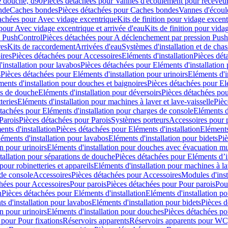
e douche, d90
Pièces détachées pour Vannes d'écoulement pour receveu
nde
Caches bondes
Pièces détachées pour Caches bondes
Vannes d'écoul
achées pour Avec vidage excentrique
Kits de finition pour vidage excen
pour Avec vidage excentrique et arrivée d'eau
Kits de finition pour vida
n PushControl
Pièces détachées pour A déclenchement par pression Pus
res
Kits de raccordement
Arrivées d'eau
Systèmes d'installation et de chas
ires
Pièces détachées pour Accessoires
Eléments d'installation
Pièces dét
'installation pour lavabos
Pièces détachées pour Eléments d'installation
s
Pièces détachées pour Eléments d'installation pour urinoirs
Eléments d'i
ments d'installation pour douches et baignoires
Pièces détachées pour Elé
ns de douche
Eléments d'installation pour déversoirs
Pièces détachées pou
teries
Eléments d'installation pour machines à laver et lave-vaisselle
Pièc
tachées pour Eléments d'installation pour charges de console
Eléments d'
Parois
Pièces détachées pour Parois
Systèmes porteurs
Accessoires pour p
nts d'installation
Pièces détachées pour Eléments d'installation
Eléments
éments d'installation pour lavabos
Eléments d'installation pour bidets
Piè
n pour urinoirs
Eléments d'installation pour douches avec évacuation m
tallation pour séparations de douche
Pièces détachées pour Eléments d’i
pour robinetteries et appareils
Eléments d'installation pour machines à lav
 de console
Accessoires
Pièces détachées pour Accessoires
Modules d'inst
hées pour Accessoires
Pour parois
Pièces détachées pour Pour parois
Pou
n
Pièces détachées pour Eléments d'installation
Eléments d'installation 
s d'installation pour lavabos
Eléments d'installation pour bidets
Pièces d
n pour urinoirs
Eléments d'installation pour douches
Pièces détachées po
 pour Pour fixations
Réservoirs apparents
Réservoirs apparents pour WC,