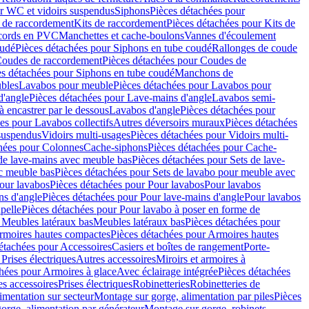
r WC et vidoirs suspendus
Siphons
Pièces détachées pour
 de raccordement
Kits de raccordement
Pièces détachées pour Kits de
ccords en PVC
Manchettes et cache-boulons
Vannes d'écoulement
oudé
Pièces détachées pour Siphons en tube coudé
Rallonges de coude
oudes de raccordement
Pièces détachées pour Coudes de
es détachées pour Siphons en tube coudé
Manchons de
bles
Lavabos pour meuble
Pièces détachées pour Lavabos pour
d'angle
Pièces détachées pour Lave-mains d'angle
Lavabos semi-
 encastrer par le dessous
Lavabos d'angle
Pièces détachées pour
es pour Lavabos collectifs
Autres déversoirs muraux
Pièces détachées
 suspendus
Vidoirs multi-usages
Pièces détachées pour Vidoirs multi-
hées pour Colonnes
Cache-siphons
Pièces détachées pour Cache-
de lave-mains avec meuble bas
Pièces détachées pour Sets de lave-
c meuble bas
Pièces détachées pour Sets de lavabo pour meuble avec
our lavabos
Pièces détachées pour Pour lavabos
Pour lavabos
ns d'angle
Pièces détachées pour Pour lave-mains d'angle
Pour lavabos
pelle
Pièces détachées pour Pour lavabo à poser en forme de
 Meubles latéraux bas
Meubles latéraux bas
Pièces détachées pour
rmoires hautes compactes
Pièces détachées pour Armoires hautes
étachées pour Accessoires
Casiers et boîtes de rangement
Porte-
Prises électriques
Autres accessoires
Miroirs et armoires à
hées pour Armoires à glace
Avec éclairage intégrée
Pièces détachées
es accessoires
Prises électriques
Robinetteries
Robinetteries de
imentation sur secteur
Montage sur gorge, alimentation par piles
Pièces
orge, alimentation par générateur
Montage sur gorge, robinets