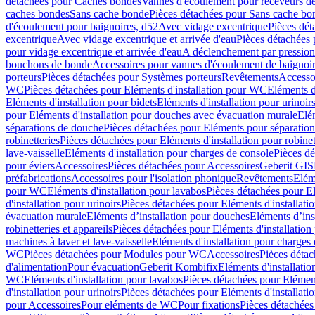
détachées pour Caches bondes
Vannes d'écoulement pour receveurs d
caches bondes
Sans cache bonde
Pièces détachées pour Sans cache bo
d'écoulement pour baignoires, d52
Avec vidage excentrique
Pièces dét
excentrique
Avec vidage excentrique et arrivée d'eau
Pièces détachées 
pour vidage excentrique et arrivée d'eau
A déclenchement par pressio
bouchons de bonde
Accessoires pour vannes d'écoulement de baignoi
porteurs
Pièces détachées pour Systèmes porteurs
Revêtements
Accesso
WC
Pièces détachées pour Eléments d'installation pour WC
Eléments d
Eléments d'installation pour bidets
Eléments d'installation pour urinoir
pour Eléments d'installation pour douches avec évacuation murale
Elé
séparations de douche
Pièces détachées pour Eléments pour séparatio
robinetteries
Pièces détachées pour Eléments d'installation pour robinet
lave-vaisselle
Eléments d'installation pour charges de console
Pièces dé
pour éviers
Accessoires
Pièces détachées pour Accessoires
Geberit GIS
préfabrications
Accessoires pour l'isolation phonique
Revêtements
Eléme
pour WC
Eléments d'installation pour lavabos
Pièces détachées pour El
d'installation pour urinoirs
Pièces détachées pour Eléments d'installatio
évacuation murale
Eléments d’installation pour douches
Eléments d’ins
robinetteries et appareils
Pièces détachées pour Eléments d'installation 
machines à laver et lave-vaisselle
Eléments d'installation pour charges
WC
Pièces détachées pour Modules pour WC
Accessoires
Pièces détac
d'alimentation
Pour évacuation
Geberit Kombifix
Eléments d'installatio
WC
Eléments d'installation pour lavabos
Pièces détachées pour Elément
d'installation pour urinoirs
Pièces détachées pour Eléments d'installatio
pour Accessoires
Pour eléments de WC
Pour fixations
Pièces détachées