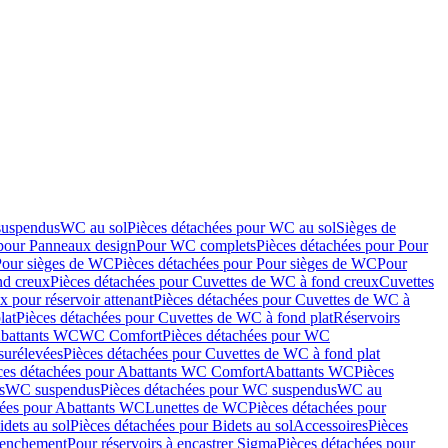
suspendus
WC au sol
Pièces détachées pour WC au sol
Sièges de
 pour Panneaux design
Pour WC complets
Pièces détachées pour Pour
Pour sièges de WC
Pièces détachées pour Pour sièges de WC
Pour
nd creux
Pièces détachées pour Cuvettes de WC à fond creux
Cuvettes
 pour réservoir attenant
Pièces détachées pour Cuvettes de WC à
lat
Pièces détachées pour Cuvettes de WC à fond plat
Réservoirs
Abattants WC
WC Comfort
Pièces détachées pour WC
surélevées
Pièces détachées pour Cuvettes de WC à fond plat
ces détachées pour Abattants WC Comfort
Abattants WC
Pièces
s
WC suspendus
Pièces détachées pour WC suspendus
WC au
hées pour Abattants WC
Lunettes de WC
Pièces détachées pour
idets au sol
Pièces détachées pour Bidets au sol
Accessoires
Pièces
clenchement
Pour réservoirs à encastrer Sigma
Pièces détachées pour