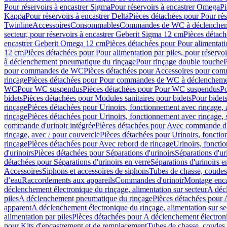
Pour réservoirs à encastrer Sigma
Pour réservoirs à encastrer Omega
Pi
Kappa
Pour réservoirs à encastrer Delta
Pièces détachées pour Pour rés
Twinline
Accessoires
Consommables
Commandes de WC à déclenchemen
secteur, pour réservoirs à encastrer Geberit Sigma 12 cm
Pièces détach
encastrer Geberit Omega 12 cm
Pièces détachées pour Pour alimentati
12 cm
Pièces détachées pour Pour alimentation par piles, pour réservo
à déclenchement pneumatique du rinçage
Pour rinçage double touche
P
pour commandes de WC
Pièces détachées pour Accessoires pour c
rinçage
Pièces détachées pour Pour commandes de WC à déclenchemen
WC
Pour WC suspendus
Pièces détachées pour Pour WC suspendus
P
bidets
Pièces détachées pour Modules sanitaires pour bidets
Pour bidets
rinçage
Pièces détachées pour Urinoirs, fonctionnement avec rinçage, 
rinçage
Pièces détachées pour Urinoirs, fonctionnement avec rinçage, 
commande d'urinoir intégrée
Pièces détachées pour Avec commande d'u
rinçage, avec / pour couvercle
Pièces détachées pour Urinoirs, fonctio
rinçage
Pièces détachées pour Avec rebord de rinçage
Urinoirs, foncti
d'urinoirs
Pièces détachées pour Séparations d'urinoirs
Séparations d'ur
détachées pour Séparations d'urinoirs en verre
Séparations d'urinoirs e
Accessoires
Siphons et accessoires de siphons
Tubes de chasse, coudes
d’eau
Raccordements aux appareils
Commandes d'urinoir
Montage enca
déclenchement électronique du rinçage, alimentation sur secteur
A décl
piles
A déclenchement pneumatique du rinçage
Pièces détachées pour
apparent
A déclenchement électronique du rinçage, alimentation sur se
alimentation par piles
Pièces détachées pour A déclenchement électroni
pour Kits d'encastrement et de remplacement
Tubes de chasse, coudes 