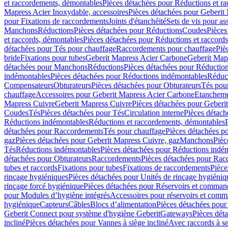
et raccordements, démontables
Pièces détachées pour Réductions et r
Mapress Acier Inoxydable, accessoires
Pièces détachées pour Geberit 
pour Fixations de raccordements
Joints d'étanchéité
Sets de vis pour a
Manchons
Réductions
Pièces détachées pour Réductions
Coudes
Pièces
et raccords, démontables
Pièces détachées pour Réductions et raccord
détachées pour Tés pour chauffage
Raccordements pour chauffage
Piè
bride
Fixations pour tubes
Geberit Mapress Acier Carbone
Geberit Map
détachées pour Manchons
Réductions
Pièces détachées pour Réductio
indémontables
Pièces détachées pour Réductions indémontables
Réduct
Compensateurs
Obturateurs
Pièces détachées pour Obturateurs
Tés pou
chauffage
Accessoires pour Geberit Mapress Acier Carbone
Etanchemen
Mapress Cuivre
Geberit Mapress Cuivre
Pièces détachées pour Geberi
Coudes
Tés
Pièces détachées pour Tés
Circulation interne
Pièces détach
Réductions indémontables
Réductions et raccordements, démontables
détachées pour Raccordements
Tés pour chauffage
Pièces détachées p
gaz
Pièces détachées pour Geberit Mapress Cuivre, gaz
Manchons
Pièc
Tés
Réductions indémontables
Pièces détachées pour Réductions indé
détachées pour Obturateurs
Raccordements
Pièces détachées pour Rac
tubes et raccords
Fixations pour tubes
Fixations de raccordements
Pièce
rinçage hygiéniques
Pièces détachées pour Unités de rinçage hygiéniq
rinçage forcé hygiénique
Pièces détachées pour Réservoirs et comman
pour Modules d’hygiène intégrés
Accessoires pour réservoirs et com
hygiénique
Capteurs
Câbles
Blocs d’alimentation
Pièces détachées pour
Geberit Connect pour système d'hygiène Geberit
Gateways
Pièces dét
incliné
Pièces détachées pour Vannes à siège incliné
Avec raccords à se