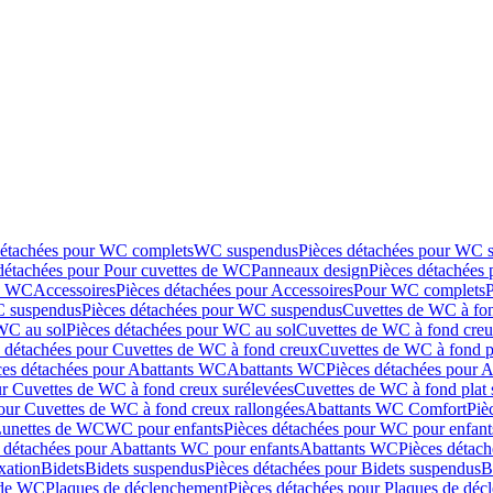
détachées pour WC complets
WC suspendus
Pièces détachées pour WC 
détachées pour Pour cuvettes de WC
Panneaux design
Pièces détachées
de WC
Accessoires
Pièces détachées pour Accessoires
Pour WC complets
 suspendus
Pièces détachées pour WC suspendus
Cuvettes de WC à fo
WC au sol
Pièces détachées pour WC au sol
Cuvettes de WC à fond creux
s détachées pour Cuvettes de WC à fond creux
Cuvettes de WC à fond p
ces détachées pour Abattants WC
Abattants WC
Pièces détachées pour 
ur Cuvettes de WC à fond creux surélevées
Cuvettes de WC à fond plat 
our Cuvettes de WC à fond creux rallongées
Abattants WC Comfort
Piè
Lunettes de WC
WC pour enfants
Pièces détachées pour WC pour enfant
 détachées pour Abattants WC pour enfants
Abattants WC
Pièces détac
ixation
Bidets
Bidets suspendus
Pièces détachées pour Bidets suspendus
B
 de WC
Plaques de déclenchement
Pièces détachées pour Plaques de dé