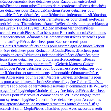
s
Raccordements
Pièces détachées pour Raccordements
Geberit
ords
Fixations pour tubes
Fixations de raccordements
Pièces détachées
ces détachées pour Raccords
Manchons
Pièces détachées pour
ontables
Pièces détachées pour Réductions indémontables
Réductions
metures
Pièces détachées pour Fermetures
Tés pour chauffage
Pièces
berit Mapress Therm
Joints d'étanchéité
Sets de vis pour assemblages à
one
Tuyaux 1.0034
Tuyaux 1.0215
Mamelons
Manchons
Pièces
ccords en croix
Pièces détachées pour Raccords en croix
Réductions
et raccordements, démontables
Compensateurs
Pièces détachées pour
ur chauffage
Pièces détachées pour Raccordements pour
nts
Joints d'étanchéité
Sets de vis pour assemblages de brides
Geberit
s
Pièces détachées pour Réductions
Coudes
Pièces détachées pour
ccords en croix
Réductions indémontables
Pièces détachées pour
teurs
Pièces détachées pour Obturateurs
Raccordements
Pièces
 pour Raccordements pour chauffage
Geberit Mapress Cuivre,
ons
Coudes
Pièces détachées pour Coudes
Tés
Pièces détachées pour
our Réductions et raccordements, démontables
Obturateurs
Pièces
pour Accessoires pour Geberit Mapress Cuivre
Etanchements pour
vis pour assemblages de brides
Système d'hygiène Geberit
Unités de
rtures et plaques de fermeture
Réservoirs et commandes de WC avec
inçage forcé hygiénique
Modules d’hygiène intégrés
Pièces détachées
essoires pour réservoirs et commandes de WC avec rinçage forcé
our système d'hygiène Geberit
Pièces détachées pour Accessoires
urs
Capteurs
Matériel de montage
Armatures brutes
Vannes à siège
accords à sertir Mepla
Pièces détachées pour Avec raccords à sertir