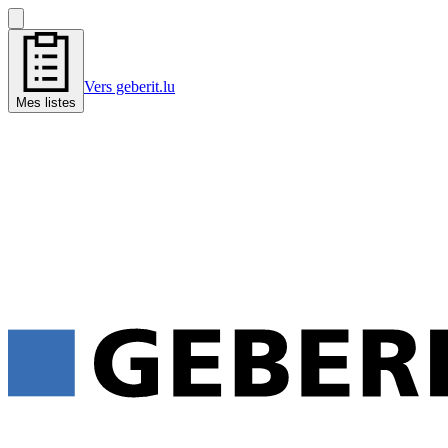
Vers geberit.lu
Mes listes