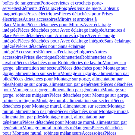
boîtes de rangement
Porte-serviettes et crochets porte-
serviettes
Eléments d'éclairage
Poignées
Jeux de pieds
Tableaux
magnétiques
Prises électriques
Pièces détachées pour Prises
électriques
Autres accessoires
Miroirs et armoires à
glace
Miroirs
Pièces détachées pour Miroirs
Avec éclairage
intégrée
Pièces détachées pour Avec éclairage intégrée
Armoires à
glace
Pièces détachées pour Armoires à glace
Avec éclairage
intégrée
Pièces détachées pour Avec éclairage intégrée
Sans éclairage
intégré
Pièces détachées pour Sans éclairage
intégré
Accessoires
Eléments d'éclairage
Poignées
Autres
accessoires
Prises électriques
Robinetteries
Robinetteries de
lavabo
Pièces détachées pour Robinetteries de lavabo
Montage sur
gorge, alimentation sur secteur
Pièces détachées pour Montage sur
gorge, alimentation sur secteur
Montage sur gorge, alimentation par
piles
Pièces détachées pour Montage sur gorge, alimentation par
piles
Montage sur gorge, alimentation par générateur
Pièces détachées
pour Montage sur gorge, alimentation par générateur
Montage sur
gorge, robinets mitigeurs
Pièces détachées pour Montage sur gorge,
robinets mitigeurs
Montage mural, alimentation sur secteur
Pièces
détachées pour Montage mural, alimentation sur secteur
Montage
mural, alimentation par piles
Pièces détachées pour Montage mural,
alimentation par piles
Montage mural, alimentation par
générateur
Pièces détachées pour Montage mural, alimentation par
générateur
Montage mural, robinets mélangeurs
Pièces détachées
pour Montage mural, robinets mélangeurs
Accessoires
Pièces