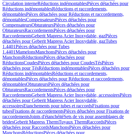
Circulation interne
Réductions indémontables
Pièces détachées pour
Réductions indémontables
Réductions et raccordements,
démontables
Pièces détachées pour Réductions et raccordements,
démontables
Compensateurs
Pièces détachées pour
Compensateurs
Obturateurs
Pièces détachées pour
Obturateurs
Raccordements
Pièces détachées pour
Raccordements
Geberit Mapress Acier Inoxydable, gaz
Pièces
détachées pour Geberit Mapress Acier Inoxydable, gaz
Tubes
1.4401
Pièces détachées pour Tubes
1.4401
Mamelons
Manchons
Pièces détachées pour
Manchons
Réductions
Pièces détachées pour
Réductions
Coudes
Pièces détachées pour Coudes
Tés
Pièces
détachées pour Tés
Réductions indémontables
Pièces détachées pour
Réductions indémontables
Réductions et raccordements,
démontables
Pièces détachées pour Réductions et raccordements,
démontables
Obturateurs
Pièces détachées pour
Obturateurs
Raccordements
Pièces détachées pour
Raccordements
Geberit Mapress Acier Inoxydable, accessoires
Pièces
détachées pour Geberit Mapress Acier Inoxydable,
accessoires
Etanchements pour tubes et raccords
Fixations pour
tubes
Fixations de raccordements
Pièces détachées pour Fixations de
raccordements
Joints d'étanchéité
Sets de vis pour assemblages de
brides
Geberit Mapress Therm
Tuyaux Therm
Raccords
Pièces
détachées pour Raccords
Manchons
Pièces détachées pour
Manchons
Réductions
Pièces détachées pour