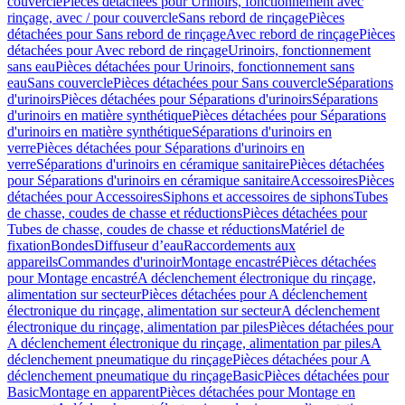
couvercle
Pièces détachées pour Urinoirs, fonctionnement avec
rinçage, avec / pour couvercle
Sans rebord de rinçage
Pièces
détachées pour Sans rebord de rinçage
Avec rebord de rinçage
Pièces
détachées pour Avec rebord de rinçage
Urinoirs, fonctionnement
sans eau
Pièces détachées pour Urinoirs, fonctionnement sans
eau
Sans couvercle
Pièces détachées pour Sans couvercle
Séparations
d'urinoirs
Pièces détachées pour Séparations d'urinoirs
Séparations
d'urinoirs en matière synthétique
Pièces détachées pour Séparations
d'urinoirs en matière synthétique
Séparations d'urinoirs en
verre
Pièces détachées pour Séparations d'urinoirs en
verre
Séparations d'urinoirs en céramique sanitaire
Pièces détachées
pour Séparations d'urinoirs en céramique sanitaire
Accessoires
Pièces
détachées pour Accessoires
Siphons et accessoires de siphons
Tubes
de chasse, coudes de chasse et réductions
Pièces détachées pour
Tubes de chasse, coudes de chasse et réductions
Matériel de
fixation
Bondes
Diffuseur d’eau
Raccordements aux
appareils
Commandes d'urinoir
Montage encastré
Pièces détachées
pour Montage encastré
A déclenchement électronique du rinçage,
alimentation sur secteur
Pièces détachées pour A déclenchement
électronique du rinçage, alimentation sur secteur
A déclenchement
électronique du rinçage, alimentation par piles
Pièces détachées pour
A déclenchement électronique du rinçage, alimentation par piles
A
déclenchement pneumatique du rinçage
Pièces détachées pour A
déclenchement pneumatique du rinçage
Basic
Pièces détachées pour
Basic
Montage en apparent
Pièces détachées pour Montage en