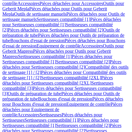
contrôle
Accessoires
Pièces détachées pour Accessoires
Outils pour
Geberit Mepla
Pièces détachées pour Outils pour Geberit
Mepla
Outils de sertissage manuels
Pièces détachées pour Outils de
sertissage manuels
Sertisseuses compatibilité [1]
Pièces détachées
pour Sertisseuses compatibilité [1]
Sertisseuses compatibilité
[2]
Pièces détachées pour Sertisseuses compatibilité [2]
Outils de
préparation de tube
Pièces détachées pour Outils de préparation de
tube
Bouchons d'essai de pression
Pièces détachées pour Bouchons
d'essai de pression
Equipement de contrôle
Accessoires
Outils pour
Geberit Mapress
Pièces détachées pour Outils pour Geberit
Mapress
Sertisseuses compatibilité [1]
Pièces détachées pour
Sertisseuses compatibilité [1]
Sertisseuses compatibilité [2]
Pièces
détachées pour Sertisseuses compatibilité [2]
Compatibilité des outils
de sertissage [1] / [2]
Pièces détachées pour Compatibilité des outils
de sertissage [1] / [2]
Sertisseuses compatibilité [2XL]
Pièces
détachées pour Sertisseuses compatibilité [2XL]
Sertisseuses
compatibilité [3]
Pièces détachées pour Sertisseuses compatibilité
[3]
Outils de préparation de tube
Pièces détachées pour Outils de
préparation de tube
Bouchons d'essai de pression
Pièces détachées
pour Bouchons d'essai de pression
Equipement de contrôle
Pièces
détachées pour Equipement de
contrôle
Accessoires
Sertisseuses
Pièces détachées pour
Sertisseuses
Sertisseuses compatibilité [1]
Pièces détachées pour
Sertisseuses compatibilité [1]
Sertisseuses compatibilité [2]
Pièces
détachées pour Sertisseuses compatibilité [2]
Sertisseuses