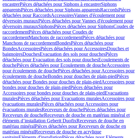
encastrer
Pièces détachées pour Siphons à encastrer
Siphons
apparents
Pièces détachées pour Siphons apparents
Raccords
Pièces
détachées pour Raccords
Accessoires
Vannes d'écoulement pour
déversoirs muraux
Pièces détachées pour Vannes d'écoulement pour
déversoirs muraux
Siphons
Pièces détachées pour Siphons
Coudes de
raccordement
Pièces détachées pour Coudes de
raccordement
Manchons de raccordement
Pièces détachées pour
Manchons de raccordement
Bondes
Pièces détachées pour
Bondes
Accessoires
Pièces détachées pour Accessoires
Douches et
baignoires
Douches
Evacuation des sols pour douches
Pièces
détachées pour Evacuation des sols pour douches
Ecoulements de
douche
Pièces détachées pour Ecoulements de douche
Accessoires
pour écoulements de douche
Pièces détachées pour Accessoires pour
écoulements de douche
Bondes pour douches de plain-pied
Pièces
détachées pour Bondes pour douches de plain-pied
Accessoires pour
bondes pour douches de plain-pied
Pièces détachées pour
Accessoires pour bondes pour douches de plain-pied
Evacuations
murales
Pièces détachées pour Evacuations murales
Accessoires pour
évacuations murales
Pièces détachées pour Accessoires pour
évacuations murales
Receveurs de douche
Pièces détachées pour
Receveurs de douche
Receveurs de douche en matériau minéral et
éléments d’installation Geberit Duofix
Receveurs de douche en
matériau minéral
Pièces détachées pour Receveurs de douche en
matériau minéral
Receveurs de douche en acrylique
sanitaire
Eléments d'installation
Pièces détachées pour Eléments