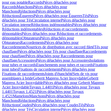
pour eau potable
Raccords
Pièces détachées pour
Raccords
Manchons
Pièces détachées pour
Manchons
Réductions
Pièces détachées pour
Réductions
Équerres
Pièces détachées pour Équerres
Tés
Pièces
détachées pour Tés
Circulation interne
Pièces détachées pour
Circulation interne
Réductions indémontables
Pièces détachées pour
Réductions indémontables
Réductions et raccordements,
démontables
Pièces détachées pour Réductions et raccordements,
démontables
Obturateurs
Pièces détachées pour
Obturateurs
Raccordements
Pièces détachées pour
Raccordements
Nourrices de distribution avec raccord fileté
Tés pour
chauffage
Pièces détachées pour Tés pour chauffage
Raccordements
pour chauffage
Pièces détachées pour Raccordements pour
chauffage
Accessoires
Pièces détachées pour Accessoires
Isolations
pour tubes et raccords
Etanchements pour tubes et raccords
Fixations
pour tubes
Fixations de raccordements
Pièces détachées pour
Fixations de raccordements
Joints d'étanchéité
Sets de vis pour
assemblages à bride
Geberit Mapress Acier Inoxydable
Geberit
Mapress Acier Inoxydable
Pièces détachées pour Geberit Mapress
Acier Inoxydable
Tuyaux 1.4401
Pièces détachées pour Tuyaux
1.4401
Tuyaux 1.4521
Pièces détachées pour Tuyaux
1.4521
Mamelons
Manchons
Pièces détachées pour
Manchons
Réductions
Pièces détachées pour
Réductions
Coudes
Pièces détachées pour Coudes
Tés
Pièces
détachées pour Tés
Circulation interne
Pièces détachées pour