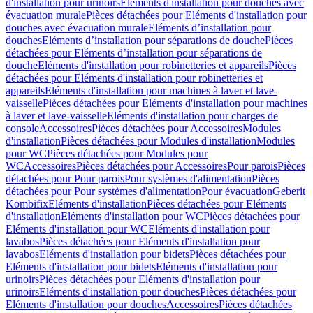
d'installation pour urinoirs
Eléments d'installation pour douches avec
évacuation murale
Pièces détachées pour Eléments d'installation pour
douches avec évacuation murale
Eléments d’installation pour
douches
Eléments d’installation pour séparations de douche
Pièces
détachées pour Eléments d’installation pour séparations de
douche
Eléments d'installation pour robinetteries et appareils
Pièces
détachées pour Eléments d'installation pour robinetteries et
appareils
Eléments d'installation pour machines à laver et lave-
vaisselle
Pièces détachées pour Eléments d'installation pour machines
à laver et lave-vaisselle
Eléments d'installation pour charges de
console
Accessoires
Pièces détachées pour Accessoires
Modules
d'installation
Pièces détachées pour Modules d'installation
Modules
pour WC
Pièces détachées pour Modules pour
WC
Accessoires
Pièces détachées pour Accessoires
Pour parois
Pièces
détachées pour Pour parois
Pour systèmes d'alimentation
Pièces
détachées pour Pour systèmes d'alimentation
Pour évacuation
Geberit
Kombifix
Eléments d'installation
Pièces détachées pour Eléments
d'installation
Eléments d'installation pour WC
Pièces détachées pour
Eléments d'installation pour WC
Eléments d'installation pour
lavabos
Pièces détachées pour Eléments d'installation pour
lavabos
Eléments d'installation pour bidets
Pièces détachées pour
Eléments d'installation pour bidets
Eléments d'installation pour
urinoirs
Pièces détachées pour Eléments d'installation pour
urinoirs
Eléments d'installation pour douches
Pièces détachées pour
Eléments d'installation pour douches
Accessoires
Pièces détachées