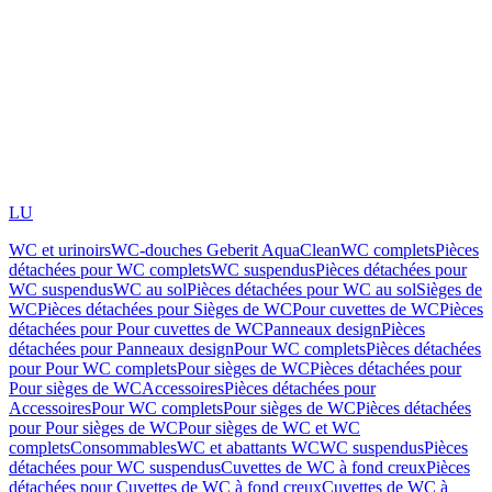
LU
WC et urinoirs
WC-douches Geberit AquaClean
WC complets
Pièces
détachées pour WC complets
WC suspendus
Pièces détachées pour
WC suspendus
WC au sol
Pièces détachées pour WC au sol
Sièges de
WC
Pièces détachées pour Sièges de WC
Pour cuvettes de WC
Pièces
détachées pour Pour cuvettes de WC
Panneaux design
Pièces
détachées pour Panneaux design
Pour WC complets
Pièces détachées
pour Pour WC complets
Pour sièges de WC
Pièces détachées pour
Pour sièges de WC
Accessoires
Pièces détachées pour
Accessoires
Pour WC complets
Pour sièges de WC
Pièces détachées
pour Pour sièges de WC
Pour sièges de WC et WC
complets
Consommables
WC et abattants WC
WC suspendus
Pièces
détachées pour WC suspendus
Cuvettes de WC à fond creux
Pièces
détachées pour Cuvettes de WC à fond creux
Cuvettes de WC à