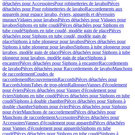
détachées pour Accessoires
Pour robinetteries de lavabo
Pièces
détachées pour Pour robinetteries de lavabo
Raccordements aux
appareils pour espace lavabo, éviers, appareils et déversoirs
muraux
Vidages pour lavabos
Pièces détachées pour Vidages pour
lavabos
Siphons en tube coudé
Pièces détachées pour Siphons en
tube coudé
Siphons en tube coudé, modèle gain de place
Pièces
détachées pour Siphons en tube coudé, modèle gain de
place
Siphons à tube plongeur pour lavabos
Pièces détachées pour
Siphons à tube plongeur pour lavabos
Siphons à tube plongeur pour
lavabos, modèle gain de place
Pièces détachées pour Siphons à tube
plongeur pour lavabos, modèle gain de place
Siphons à
encastrer
Pièces détachées pour Siphons à encastrer
Raccordements
de lavabo
Pièces détachées pour Raccordements de lavabo
Manchons
de raccordement
Coudes de
raccordement
Recouvrements
Raccords
Pièces détachées pour
Raccords
Joints
Tubes de trop-plein
Rallonges
Vannes d'écoulement
pour éviers
Pièces détachées pour Vannes d'écoulement pour
éviers
Siphons en tube coudé
Pièces détachées pour Siphons en tube
coudé
Siphons à double chambre
Pièces détachées pour Siphons à
double chambre
Siphons pour évier
Pièces détachées pour Siphons
pour évier
Manchons de raccordement
Pièces détachées pour
Manchons de raccordement
Accessoires
Pièces détachées pour
Accessoires
Vannes d'écoulement pour appareils
Pièces détachées
pour Vannes d'écoulement pour appareils
Siphons en tube
coudé
Pièces détachées pour Siphons en tube coudé
Siphons à