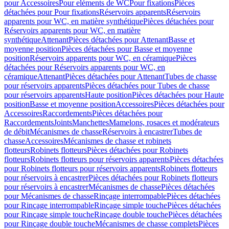
pour Accessoires
Pour eléments de WC
Pour fixations
Pièces
détachées pour Pour fixations
Réservoirs apparents
Réservoirs
apparents pour WC, en matière synthétique
Pièces détachées pour
Réservoirs apparents pour WC, en matière
synthétique
Attenant
Pièces détachées pour Attenant
Basse et
moyenne position
Pièces détachées pour Basse et moyenne
position
Réservoirs apparents pour WC, en céramique
Pièces
détachées pour Réservoirs apparents pour WC, en
céramique
Attenant
Pièces détachées pour Attenant
Tubes de chasse
pour réservoirs apparents
Pièces détachées pour Tubes de chasse
pour réservoirs apparents
Haute position
Pièces détachées pour Haute
position
Basse et moyenne position
Accessoires
Pièces détachées pour
Accessoires
Raccordements
Pièces détachées pour
Raccordements
Joints
Manchettes
Mamelons, rosaces et modérateurs
de débit
Mécanismes de chasse
Réservoirs à encastrer
Tubes de
chasse
Accessoires
Mécanismes de chasse et robinets
flotteurs
Robinets flotteurs
Pièces détachées pour Robinets
flotteurs
Robinets flotteurs pour réservoirs apparents
Pièces détachées
pour Robinets flotteurs pour réservoirs apparents
Robinets flotteurs
pour réservoirs à encastrer
Pièces détachées pour Robinets flotteurs
pour réservoirs à encastrer
Mécanismes de chasse
Pièces détachées
pour Mécanismes de chasse
Rinçage interrompable
Pièces détachées
pour Rinçage interrompable
Rinçage simple touche
Pièces détachées
pour Rinçage simple touche
Rinçage double touche
Pièces détachées
pour Rinçage double touche
Mécanismes de chasse complets
Pièces