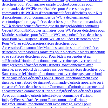
détachées pour Pour rinçage simple touche
Accessoires pour
commandes de WC
Pièces détachées pour Accessoires pour
commandes de WC
Kits d'encastrement
Pièces détachées pour Kits
d'encastrement
Pour commandes de WC à déclenchement
électronique du rinçage
Pièces détachées pour Pour commandes de
WC à déclenchement électronique du rinçage
Modules sanitaires
Geberit Monolith
Modules sanitaires pour WC
Pièces détachées pour
Modules sanitaires pour WC
Pour WC suspendus
Pièces détachées
pour Pour WC suspendus
Pour WC au sol
Pièces détachées pour
Pour WC au sol
Accessoires
Pièces détachées pour
Accessoires
Consommables
Modules sanitaires pour bidets
Pièces
détachées pour Modules sanitaires pour bidets
Pour bidets suspendus
et au sol
Pièces détachées pour Pour bidets suspendus et au
sol
Urinoirs
Urinoirs, fonctionnement avec rinçage, avec rebord de
rinçage
Pièces détachées pour Urinoirs, fonctionnement avec
rinçage, avec rebord de rinçage
Sans couvercle
Pièces détachées pour
Sans couvercle
Urinoirs, fonctionnement avec rinçage, sans rebord
de rinçage
Pièces détachées pour Urinoirs, fonctionnement avec
rinçage, sans rebord de rinçage
Commande d'urinoir apparente ou à
encastrer
Pièces détachées pour Commande d'urinoir apparente ou à
encastrer
Avec commande d'urinoir intégrée
Pièces détachées pour
Avec commande d'urinoir intégrée
Pour commande d'urinoir
intégrée
Pièces détachées pour Pour commande d'urinoir
intégrée
Urinoirs, fonctionnement avec rinçage, avec / pour