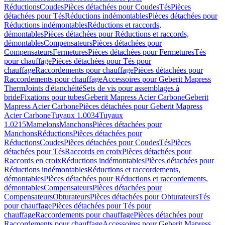
Réductions
Coudes
Pièces détachées pour Coudes
Tés
Pièces
détachées pour Tés
Réductions indémontables
Pièces détachées pour
Réductions indémontables
Réductions et raccords,
démontables
Pièces détachées pour Réductions et raccords,
démontables
Compensateurs
Pièces détachées pour
Compensateurs
Fermetures
Pièces détachées pour Fermetures
Tés
pour chauffage
Pièces détachées pour Tés pour
chauffage
Raccordements pour chauffage
Pièces détachées pour
Raccordements pour chauffage
Accessoires pour Geberit Mapress
Therm
Joints d'étanchéité
Sets de vis pour assemblages à
bride
Fixations pour tubes
Geberit Mapress Acier Carbone
Geberit
Mapress Acier Carbone
Pièces détachées pour Geberit Mapress
Acier Carbone
Tuyaux 1.0034
Tuyaux
1.0215
Mamelons
Manchons
Pièces détachées pour
Manchons
Réductions
Pièces détachées pour
Réductions
Coudes
Pièces détachées pour Coudes
Tés
Pièces
détachées pour Tés
Raccords en croix
Pièces détachées pour
Raccords en croix
Réductions indémontables
Pièces détachées pour
Réductions indémontables
Réductions et raccordements,
démontables
Pièces détachées pour Réductions et raccordements,
démontables
Compensateurs
Pièces détachées pour
Compensateurs
Obturateurs
Pièces détachées pour Obturateurs
Tés
pour chauffage
Pièces détachées pour Tés pour
chauffage
Raccordements pour chauffage
Pièces détachées pour
Raccordements pour chauffage
Accessoires pour Geberit Mapress