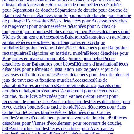
d'installation
Accessoires
Séparations de douche
Pièces détachées
pour Séparations de douche
Séparations de douche pour douche de
plain-pied
Pièces détachées pour Séparations de douche pour douche
de plain-pied
Accessoires
Pièces détachées pour Accessoires
Niches
de rangement pour douches
Pièces détachées pour Niches de
rangement pour douches
Niches de rangement
Pièces détachées pour
Niches de rangement
Accessoires
Baignoires
Baignoires en acrylique
sanitaire
Pièces détachées pour Baignoires en acrylique
sanitaire
Baignoires rectangulaires
Pièces détachées pour Baignoires
rectangulaires
Baignoires en matériau minéral
Pièces détachées pour
Baignoires en matériau minéral
Baignoires pour bébés
Pièces
détachées pour Baignoires pour bébés
Eléments d'installation
Pièces
détachées pour Eléments d'installation
Jeux de pieds et jeux de
traverses et fixations murales
Pièces détachées pour Jeux de pieds et
jeux de traverses et fixations murales
Accessoires
Kits de
réparation
Autres accessoires
Raccordements aux appareils pour
douches et baignoires
Vannes d'écoulement pour receveurs de
douche, d52
Pièces détachées pour Vannes d'écoulement pour
receveurs de douche, d52
Avec caches bondes
Pièces détachées pour
Avec caches bondes
Sans cache bonde
Pièces détachées pour Sans
cache bonde
Caches bondes
Pièces détachées pour Caches
bondes
Vannes d'écoulement pour receveurs de douche, d90
Pièces
détachées pour Vannes d'écoulement pour receveurs de douche,
d90
Avec caches bondes
Pièces détachées pour Avec caches
bondes
Sans cache bonde
Pièces détachées pour Sans cache