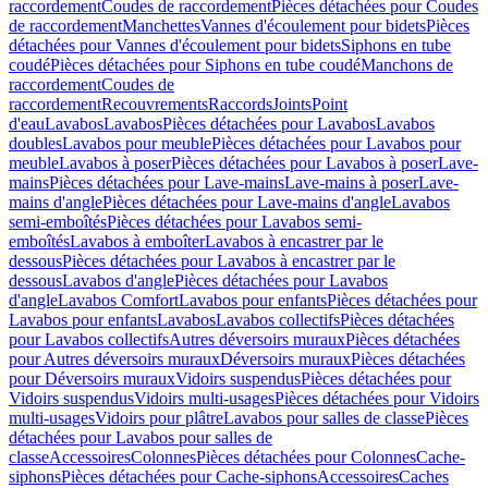
raccordement
Coudes de raccordement
Pièces détachées pour Coudes
de raccordement
Manchettes
Vannes d'écoulement pour bidets
Pièces
détachées pour Vannes d'écoulement pour bidets
Siphons en tube
coudé
Pièces détachées pour Siphons en tube coudé
Manchons de
raccordement
Coudes de
raccordement
Recouvrements
Raccords
Joints
Point
d'eau
Lavabos
Lavabos
Pièces détachées pour Lavabos
Lavabos
doubles
Lavabos pour meuble
Pièces détachées pour Lavabos pour
meuble
Lavabos à poser
Pièces détachées pour Lavabos à poser
Lave-
mains
Pièces détachées pour Lave-mains
Lave-mains à poser
Lave-
mains d'angle
Pièces détachées pour Lave-mains d'angle
Lavabos
semi-emboîtés
Pièces détachées pour Lavabos semi-
emboîtés
Lavabos à emboîter
Lavabos à encastrer par le
dessous
Pièces détachées pour Lavabos à encastrer par le
dessous
Lavabos d'angle
Pièces détachées pour Lavabos
d'angle
Lavabos Comfort
Lavabos pour enfants
Pièces détachées pour
Lavabos pour enfants
Lavabos
Lavabos collectifs
Pièces détachées
pour Lavabos collectifs
Autres déversoirs muraux
Pièces détachées
pour Autres déversoirs muraux
Déversoirs muraux
Pièces détachées
pour Déversoirs muraux
Vidoirs suspendus
Pièces détachées pour
Vidoirs suspendus
Vidoirs multi-usages
Pièces détachées pour Vidoirs
multi-usages
Vidoirs pour plâtre
Lavabos pour salles de classe
Pièces
détachées pour Lavabos pour salles de
classe
Accessoires
Colonnes
Pièces détachées pour Colonnes
Cache-
siphons
Pièces détachées pour Cache-siphons
Accessoires
Caches