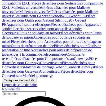
compatibilité [2XL]
Pièces détachées pour Sertisseuses compatibilité
[2XL]
Mallettes universelles
Pièces détachées pour Mallettes
universelles
Mallettes universelles
Pièces détachées pour Mallettes
universelles
Outils pour Geberit Silent-db20 / Geberit PE
Pièces
détachées pour Outils pour Geberit Silent-db20 / Geberit
PE
Appareils à souder électriques
Pièces détachées pour Appareils à
souder électriques
Accessoires pour appareils à souder
électriques
Outils de soudage au miroir
Pièces détachées pour Outils
de soudage au miroir
Accessoires pour outils de soudage au
miroir
Pièces détachées pour Accessoires pour outils de soudage au
miroir
Outils de préparation de tube
Pièces détachées pour Outils de
préparation de tube
Accessoires pour outils de préparation de
tubes
Aides à la commande
Télécommandes
Composants
réseau
Pièces détachées pour Composants réseau
Gateways
Pièces
détachées pour Gateways
Convertisseurs
Pièces détachées pour
Convertisseurs
Matériel de montage
Geberit Connect
Gateways
Pièces
détachées pour Gateways
Convertisseur
Pièces détachées pour
Convertisseur
Matériel de montage
Catégories de produits
Lignes de salle de bains
Nouveautés