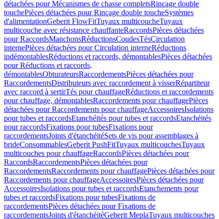
détachées pour Mécanismes de chasse complets
Rinçage double
touche
Pièces détachées pour Rinçage double touche
Systèmes
d'alimentation
Geberit FlowFit
Tuyaux multicouche
Tuyaux
multicouche avec résistance chauffante
Raccords
Pièces détachées
pour Raccords
Manchons
Réductions
Coudes
Tés
Circulation
interne
Pièces détachées pour Circulation interne
Réductions
indémontables
Réductions et raccords, démontables
Pièces détachées
pour Réductions et raccords,
démontables
Obturateurs
Raccordements
Pièces détachées pour
Raccordements
Distributeurs avec raccordement à visser
Répartiteur
avec raccord à sertir
Tés pour chauffage
Réductions et raccordements
pour chauffage, démontables
Raccordements pour chauffage
Pièces
détachées pour Raccordements pour chauffage
Accessoires
Isolations
pour tubes et raccords
Etanchéités pour tubes et raccords
Etanchéités
pour raccords
Fixations pour tubes
Fixations pour
raccordements
Joints d'étanchéité
Sets de vis pour assemblages à
bride
Consommables
Geberit PushFit
Tuyaux multicouches
Tuyaux
multicouches pour chauffage
Raccords
Pièces détachées pour
Raccords
Raccordements
Pièces détachées pour
Raccordements
Raccordements pour chauffage
Pièces détachées pour
Raccordements pour chauffage
Accessoires
Pièces détachées pour
Accessoires
Isolations pour tubes et raccords
Etanchements pour
tubes et raccords
Fixations pour tubes
Fixations de
raccordements
Pièces détachées pour Fixations de
raccordements
Joints d'étanchéité
Geberit Mepla
Tuyaux multicouches