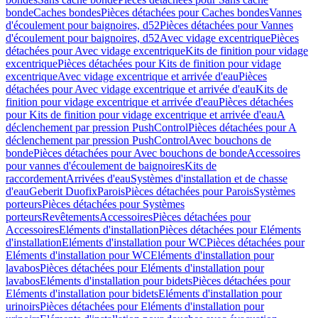
bonde
Caches bondes
Pièces détachées pour Caches bondes
Vannes
d'écoulement pour baignoires, d52
Pièces détachées pour Vannes
d'écoulement pour baignoires, d52
Avec vidage excentrique
Pièces
détachées pour Avec vidage excentrique
Kits de finition pour vidage
excentrique
Pièces détachées pour Kits de finition pour vidage
excentrique
Avec vidage excentrique et arrivée d'eau
Pièces
détachées pour Avec vidage excentrique et arrivée d'eau
Kits de
finition pour vidage excentrique et arrivée d'eau
Pièces détachées
pour Kits de finition pour vidage excentrique et arrivée d'eau
A
déclenchement par pression PushControl
Pièces détachées pour A
déclenchement par pression PushControl
Avec bouchons de
bonde
Pièces détachées pour Avec bouchons de bonde
Accessoires
pour vannes d'écoulement de baignoires
Kits de
raccordement
Arrivées d'eau
Systèmes d'installation et de chasse
d'eau
Geberit Duofix
Parois
Pièces détachées pour Parois
Systèmes
porteurs
Pièces détachées pour Systèmes
porteurs
Revêtements
Accessoires
Pièces détachées pour
Accessoires
Eléments d'installation
Pièces détachées pour Eléments
d'installation
Eléments d'installation pour WC
Pièces détachées pour
Eléments d'installation pour WC
Eléments d'installation pour
lavabos
Pièces détachées pour Eléments d'installation pour
lavabos
Eléments d'installation pour bidets
Pièces détachées pour
Eléments d'installation pour bidets
Eléments d'installation pour
urinoirs
Pièces détachées pour Eléments d'installation pour