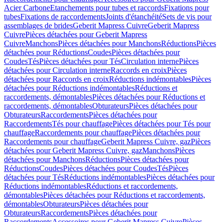
Acier Carbone
Etanchements pour tubes et raccords
Fixations pour
tubes
Fixations de raccordements
Joints d'étanchéité
Sets de vis pour
assemblages de brides
Geberit Mapress Cuivre
Geberit Mapress
Cuivre
Pièces détachées pour Geberit Mapress
Cuivre
Manchons
Pièces détachées pour Manchons
Réductions
Pièces
détachées pour Réductions
Coudes
Pièces détachées pour
Coudes
Tés
Pièces détachées pour Tés
Circulation interne
Pièces
détachées pour Circulation interne
Raccords en croix
Pièces
détachées pour Raccords en croix
Réductions indémontables
Pièces
détachées pour Réductions indémontables
Réductions et
raccordements, démontables
Pièces détachées pour Réductions et
raccordements, démontables
Obturateurs
Pièces détachées pour
Obturateurs
Raccordements
Pièces détachées pour
Raccordements
Tés pour chauffage
Pièces détachées pour Tés pour
chauffage
Raccordements pour chauffage
Pièces détachées pour
Raccordements pour chauffage
Geberit Mapress Cuivre, gaz
Pièces
détachées pour Geberit Mapress Cuivre, gaz
Manchons
Pièces
détachées pour Manchons
Réductions
Pièces détachées pour
Réductions
Coudes
Pièces détachées pour Coudes
Tés
Pièces
détachées pour Tés
Réductions indémontables
Pièces détachées pour
Réductions indémontables
Réductions et raccordements,
démontables
Pièces détachées pour Réductions et raccordements,
démontables
Obturateurs
Pièces détachées pour
Obturateurs
Raccordements
Pièces détachées pour
Raccordements
Accessoires pour Geberit Mapress Cuivre
Pièces