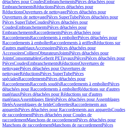
détachées pour Coudes
Embranchements
Pièces détachées pour
Embranchements
Réductions
Pièces détachées pour
Réductions
Ouvertures de nettoyage
Pièces détachées pour
Ouvertures de nettoyage
Pièces SuperTube
Pièces détachées pour
Pièces SuperTube
Coudes
Pièces détachées pour
Coudes
Embranchements
Pièces détachées pour
Embranchements
Raccordements
Pièces détachées pour
Raccordements
Raccordements à emboîter
Pièces détachées pour
Raccordements à emboîter
Raccordements à griffes
Réductions sur
d'autres matériaux
Accessoires
Pièces détachées pour
Accessoires
Colliers
Obturateurs
Joints
Pièces détachées pour
Joints
Consommables
Geberit PE
Tuyaux
Pièces
Pièces détachées pour
Pièces
Coudes
Embranchements
Réductions
Ouvertures de
nettoyage
Pièces détachées pour Ouvertures de
nettoyage
Réductions
Pièces SuperTube
Pièces
spéciales
Raccordements
Pièces détachées pour
Raccordements
Raccords soudés
Raccordements à emboîter
Pièces
détachées pour Raccordements à emboîter
Réductions sur d'autres
matériaux
Pièces détachées pour Réductions sur d'autres
matériaux
Assemblages filetés
Pièces détachées pour Assemblages
filetés
Assemblages de bride
Collerettes
Raccordements aux
appareils
Pièces détachées pour Raccordements aux appareils
Coudes
de raccordement
Pièces détachées pour Coudes de
raccordement
Manchons de raccordement
Pièces détachées pour
Manchons de raccordement
Manchons de raccordement
Pièces