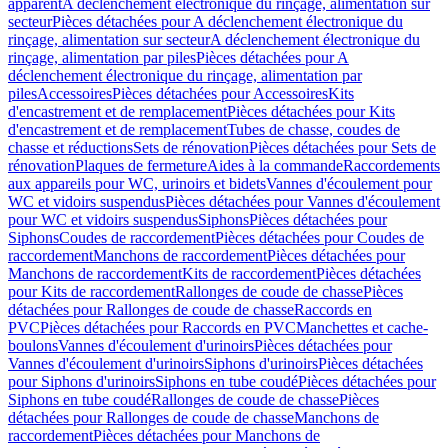
apparent
A déclenchement électronique du rinçage, alimentation sur
secteur
Pièces détachées pour A déclenchement électronique du
rinçage, alimentation sur secteur
A déclenchement électronique du
rinçage, alimentation par piles
Pièces détachées pour A
déclenchement électronique du rinçage, alimentation par
piles
Accessoires
Pièces détachées pour Accessoires
Kits
d'encastrement et de remplacement
Pièces détachées pour Kits
d'encastrement et de remplacement
Tubes de chasse, coudes de
chasse et réductions
Sets de rénovation
Pièces détachées pour Sets de
rénovation
Plaques de fermeture
Aides à la commande
Raccordements
aux appareils pour WC, urinoirs et bidets
Vannes d'écoulement pour
WC et vidoirs suspendus
Pièces détachées pour Vannes d'écoulement
pour WC et vidoirs suspendus
Siphons
Pièces détachées pour
Siphons
Coudes de raccordement
Pièces détachées pour Coudes de
raccordement
Manchons de raccordement
Pièces détachées pour
Manchons de raccordement
Kits de raccordement
Pièces détachées
pour Kits de raccordement
Rallonges de coude de chasse
Pièces
détachées pour Rallonges de coude de chasse
Raccords en
PVC
Pièces détachées pour Raccords en PVC
Manchettes et cache-
boulons
Vannes d'écoulement d'urinoirs
Pièces détachées pour
Vannes d'écoulement d'urinoirs
Siphons d'urinoirs
Pièces détachées
pour Siphons d'urinoirs
Siphons en tube coudé
Pièces détachées pour
Siphons en tube coudé
Rallonges de coude de chasse
Pièces
détachées pour Rallonges de coude de chasse
Manchons de
raccordement
Pièces détachées pour Manchons de