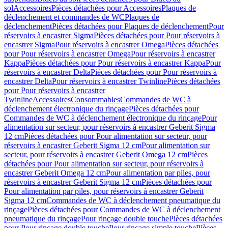
sol
Accessoires
Pièces détachées pour Accessoires
Plaques de
déclenchement et commandes de WC
Plaques de
déclenchement
Pièces détachées pour Plaques de déclenchement
Pour
réservoirs à encastrer Sigma
Pièces détachées pour Pour réservoirs à
encastrer Sigma
Pour réservoirs à encastrer Omega
Pièces détachées
pour Pour réservoirs à encastrer Omega
Pour réservoirs à encastrer
Kappa
Pièces détachées pour Pour réservoirs à encastrer Kappa
Pour
réservoirs à encastrer Delta
Pièces détachées pour Pour réservoirs à
encastrer Delta
Pour réservoirs à encastrer Twinline
Pièces détachées
pour Pour réservoirs à encastrer
Twinline
Accessoires
Consommables
Commandes de WC à
déclenchement électronique du rinçage
Pièces détachées pour
Commandes de WC à déclenchement électronique du rinçage
Pour
alimentation sur secteur, pour réservoirs à encastrer Geberit Sigma
12 cm
Pièces détachées pour Pour alimentation sur secteur, pour
réservoirs à encastrer Geberit Sigma 12 cm
Pour alimentation sur
secteur, pour réservoirs à encastrer Geberit Omega 12 cm
Pièces
détachées pour Pour alimentation sur secteur, pour réservoirs à
encastrer Geberit Omega 12 cm
Pour alimentation par piles, pour
réservoirs à encastrer Geberit Sigma 12 cm
Pièces détachées pour
Pour alimentation par piles, pour réservoirs à encastrer Geberit
Sigma 12 cm
Commandes de WC à déclenchement pneumatique du
rinçage
Pièces détachées pour Commandes de WC à déclenchement
pneumatique du rinçage
Pour rinçage double touche
Pièces détachées
pour Pour rinçage double touche
Pour rinçage simple touche
Pièces