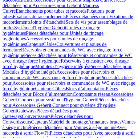
détachées pour Accessoires pour Geberit Mapress
Cuivre
Etanchements pour tubes et raccords
Fixations pour
tubes
Fixations de raccordements
Pièces détachées pour Fixations de
raccordements
Joints d'étanchéité
Sets de vis pour assemblages de
brides
Système d'hygiène Geberit
Unités de rinçage
hygiéniques
Pièces détachées pour Unités de rinçage
hygiéniques
Accessoires pour unités de rinçage
hygiéniques
Capteurs
Câbles
Couvertures et plaques de
fermeture
Réservoirs et commandes de WC avec rinçage forcé
hygiénique
Pièces détachées pour Réservoirs et commandes de WC
avec rinçage forcé hygiénique
Réservoirs à encastrer avec rinçage
forcé hygiénique
Modules d’hygiène intégrés
Pièces détachées pour
Modules d’hygiène intégrés
Accessoires pour réservoirs et
commandes de WC avec rinçage forcé hygiénique
Pièces détachées
pour Accessoires pour réservoirs et commandes de WC avec rinçage
forcé hygiénique
Capteurs
Câbles
Blocs d’alimentation
Pièces
détachées pour Blocs d’alimentation
Composants réseau
Accessoires
Geberit Connect pour système d'hygiène Geberit
Pièces détachées
pour Accessoires Geberit Connect pour système d'hygiène
Geberit
Gateways
Pièces détachées pour
Gateways
Convertisseurs
Pièces détachées pour
Convertisseurs
Capteurs
Matériel de montage
Armatures brutes
Vannes
à siège incliné
Pièces détachées pour Vannes à siège incliné
Avec
raccords à sertir FlowFit
Pièces détachées pour Avec raccords à sertir