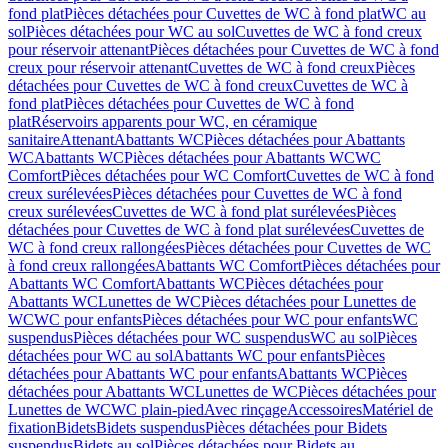
fond plat
Pièces détachées pour Cuvettes de WC à fond plat
WC au
sol
Pièces détachées pour WC au sol
Cuvettes de WC à fond creux
pour réservoir attenant
Pièces détachées pour Cuvettes de WC à fond
creux pour réservoir attenant
Cuvettes de WC à fond creux
Pièces
détachées pour Cuvettes de WC à fond creux
Cuvettes de WC à
fond plat
Pièces détachées pour Cuvettes de WC à fond
plat
Réservoirs apparents pour WC, en céramique
sanitaire
Attenant
Abattants WC
Pièces détachées pour Abattants
WC
Abattants WC
Pièces détachées pour Abattants WC
WC
Comfort
Pièces détachées pour WC Comfort
Cuvettes de WC à fond
creux surélevées
Pièces détachées pour Cuvettes de WC à fond
creux surélevées
Cuvettes de WC à fond plat surélevées
Pièces
détachées pour Cuvettes de WC à fond plat surélevées
Cuvettes de
WC à fond creux rallongées
Pièces détachées pour Cuvettes de WC
à fond creux rallongées
Abattants WC Comfort
Pièces détachées pour
Abattants WC Comfort
Abattants WC
Pièces détachées pour
Abattants WC
Lunettes de WC
Pièces détachées pour Lunettes de
WC
WC pour enfants
Pièces détachées pour WC pour enfants
WC
suspendus
Pièces détachées pour WC suspendus
WC au sol
Pièces
détachées pour WC au sol
Abattants WC pour enfants
Pièces
détachées pour Abattants WC pour enfants
Abattants WC
Pièces
détachées pour Abattants WC
Lunettes de WC
Pièces détachées pour
Lunettes de WC
WC plain-pied
Avec rinçage
Accessoires
Matériel de
fixation
Bidets
Bidets suspendus
Pièces détachées pour Bidets
suspendus
Bidets au sol
Pièces détachées pour Bidets au