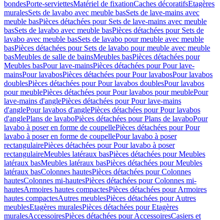
bondes
Porte-serviettes
Matériel de fixation
Caches décoratifs
Etagères
murales
Sets de lavabo avec meuble bas
Sets de lave-mains avec
meuble bas
Pièces détachées pour Sets de lave-mains avec meuble
bas
Sets de lavabo avec meuble bas
Pièces détachées pour Sets de
lavabo avec meuble bas
Sets de lavabo pour meuble avec meuble
bas
Pièces détachées pour Sets de lavabo pour meuble avec meuble
bas
Meubles de salle de bains
Meubles bas
Pièces détachées pour
Meubles bas
Pour lave-mains
Pièces détachées pour Pour lave-
mains
Pour lavabos
Pièces détachées pour Pour lavabos
Pour lavabos
doubles
Pièces détachées pour Pour lavabos doubles
Pour lavabos
pour meuble
Pièces détachées pour Pour lavabos pour meuble
Pour
lave-mains d'angle
Pièces détachées pour Pour lave-mains
d'angle
Pour lavabos d'angle
Pièces détachées pour Pour lavabos
d'angle
Plans de lavabo
Pièces détachées pour Plans de lavabo
Pour
lavabo à poser en forme de coupelle
Pièces détachées pour Pour
lavabo à poser en forme de coupelle
Pour lavabo à poser
rectangulaire
Pièces détachées pour Pour lavabo à poser
rectangulaire
Meubles latéraux bas
Pièces détachées pour Meubles
latéraux bas
Meubles latéraux bas
Pièces détachées pour Meubles
latéraux bas
Colonnes hautes
Pièces détachées pour Colonnes
hautes
Colonnes mi-hautes
Pièces détachées pour Colonnes mi-
hautes
Armoires hautes compactes
Pièces détachées pour Armoires
hautes compactes
Autres meubles
Pièces détachées pour Autres
meubles
Etagères murales
Pièces détachées pour Etagères
murales
Accessoires
Pièces détachées pour Accessoires
Casiers et