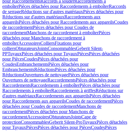
pour Raccordements
Raccords à souder
Raccordements à
emboîter
Pièces détachées pour Raccordements à emboîter
Raccords
de serrage
Réductions sur d'autres matériaux
Pièces détachées pour
Réductions sur d'autres matériaux
Raccordements aux
appareils
Pièces détachées pour Raccordements aux appareils
Coudes
de raccordement
Pièces détachées pour Coudes de
raccordement
Manchons de raccordement à emboîter
Pièces
détachées pour Manchons de raccordement à
emboîter
Accessoires
Colliers
Fixations pour
colliers
Obturateurs
Joints
Consommables
Geberit Silent-
PP
Tuyaux
Pièces détachées pour Tuyaux
Pièces
Pièces détachées
pour Pièces
Coudes
Pièces détachées pour
Coudes
Embranchements
Pièces détachées pour
Embranchements
Réductions
Pièces détachées pour
Réductions
Ouvertures de nettoyage
Pièces détachées pour
Ouvertures de nettoyage
Raccordements
Pièces détachées pour
Raccordements
Raccordements à emboîter
Pièces détachées pour
Raccordements à emboîter
Raccordements à griffes
Réductions sur
d'autres matériaux
Raccordements aux appareils
Pièces détachées
pour Raccordements aux appareils
Coudes de raccordement
Pièces
détachées pour Coudes de raccordement
Manchons de
raccordement
Pièces détachées pour Manchons de
raccordement
Accessoires
Obturateurs
Joints
Cape de
protection
Consommables
Geberit Silent-Pro
Tuyaux
Pièces détachées
pour Tuyaux
Pièces
Pièces détachées pour Pièces
Coudes
Pièces