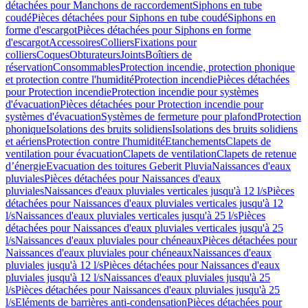
détachées pour Manchons de raccordement
Siphons en tube
coudé
Pièces détachées pour Siphons en tube coudé
Siphons en
forme d'escargot
Pièces détachées pour Siphons en forme
d'escargot
Accessoires
Colliers
Fixations pour
colliers
Coques
Obturateurs
Joints
Boîtiers de
réservation
Consommables
Protection incendie, protection phonique
et protection contre l'humidité
Protection incendie
Pièces détachées
pour Protection incendie
Protection incendie pour systèmes
d'évacuation
Pièces détachées pour Protection incendie pour
systèmes d'évacuation
Systèmes de fermeture pour plafond
Protection
phonique
Isolations des bruits solidiens
Isolations des bruits solidiens
et aériens
Protection contre l'humidité
Etanchements
Clapets de
ventilation pour évacuation
Clapets de ventilation
Clapets de retenue
d’énergie
Evacuation des toitures Geberit Pluvia
Naissances d'eaux
pluviales
Pièces détachées pour Naissances d'eaux
pluviales
Naissances d'eaux pluviales verticales jusqu'à 12 l/s
Pièces
détachées pour Naissances d'eaux pluviales verticales jusqu'à 12
l/s
Naissances d'eaux pluviales verticales jusqu'à 25 l/s
Pièces
détachées pour Naissances d'eaux pluviales verticales jusqu'à 25
l/s
Naissances d'eaux pluviales pour chéneaux
Pièces détachées pour
Naissances d'eaux pluviales pour chéneaux
Naissances d'eaux
pluviales jusqu'à 12 l/s
Pièces détachées pour Naissances d'eaux
pluviales jusqu'à 12 l/s
Naissances d'eaux pluviales jusqu'à 25
l/s
Pièces détachées pour Naissances d'eaux pluviales jusqu'à 25
l/s
Eléments de barrières anti-condensation
Pièces détachées pour