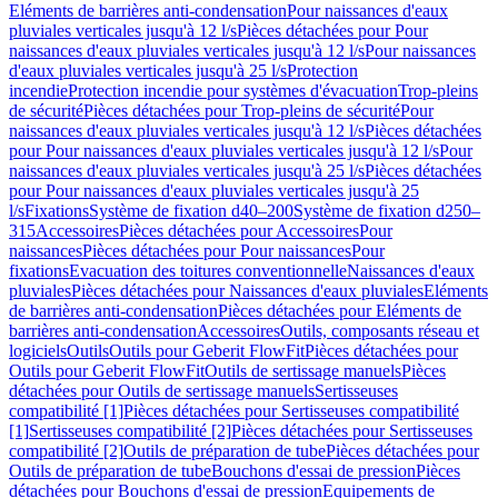
Eléments de barrières anti-condensation
Pour naissances d'eaux
pluviales verticales jusqu'à 12 l/s
Pièces détachées pour Pour
naissances d'eaux pluviales verticales jusqu'à 12 l/s
Pour naissances
d'eaux pluviales verticales jusqu'à 25 l/s
Protection
incendie
Protection incendie pour systèmes d'évacuation
Trop-pleins
de sécurité
Pièces détachées pour Trop-pleins de sécurité
Pour
naissances d'eaux pluviales verticales jusqu'à 12 l/s
Pièces détachées
pour Pour naissances d'eaux pluviales verticales jusqu'à 12 l/s
Pour
naissances d'eaux pluviales verticales jusqu'à 25 l/s
Pièces détachées
pour Pour naissances d'eaux pluviales verticales jusqu'à 25
l/s
Fixations
Système de fixation d40–200
Système de fixation d250–
315
Accessoires
Pièces détachées pour Accessoires
Pour
naissances
Pièces détachées pour Pour naissances
Pour
fixations
Evacuation des toitures conventionnelle
Naissances d'eaux
pluviales
Pièces détachées pour Naissances d'eaux pluviales
Eléments
de barrières anti-condensation
Pièces détachées pour Eléments de
barrières anti-condensation
Accessoires
Outils, composants réseau et
logiciels
Outils
Outils pour Geberit FlowFit
Pièces détachées pour
Outils pour Geberit FlowFit
Outils de sertissage manuels
Pièces
détachées pour Outils de sertissage manuels
Sertisseuses
compatibilité [1]
Pièces détachées pour Sertisseuses compatibilité
[1]
Sertisseuses compatibilité [2]
Pièces détachées pour Sertisseuses
compatibilité [2]
Outils de préparation de tube
Pièces détachées pour
Outils de préparation de tube
Bouchons d'essai de pression
Pièces
détachées pour Bouchons d'essai de pression
Equipements de