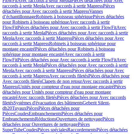
FlowFit
Avec raccords à sertir Mepla
Pièces détachées pour Avec
raccords à sertir Mepla
Avec raccords à sertir Mapress
Pièces
détachées pour Avec raccords à sertir Mapress
Vannes
d’échantillonnage
Robinets à boisseau sphérique
Pièces détachées
pour Robinets à boisseau sphérique
Avec raccords à sertir
FlowFit
Pièces détachées pour Avec raccords à sertir FlowFit
Avec
raccords à sertir Mepla
Pièces détachées pour Avec raccords à sertir
Mepla
Avec raccords à sertir Mapress
Pièces détachées pour Avec
raccords à sertir Mapress
Robinets à boisseau sphérique pour
montage encastré
Pièces détachées pour Robinets à boisseau
sphérique pour montage encastré
Avec raccords à sertir
FlowFit
Pièces détachées pour Avec raccords à sertir FlowFit
Avec
raccords à sertir Mepla
Pièces détachées pour Avec raccords à sertir
Mepla
Avec raccords à sertir Mapress
Pièces détachées pour Avec
raccords à sertir Mapress
Avec raccords filetés
Pièces détachées pour
Avec raccords filetés
Clapets de non retour
Avec raccords à sertir
Mapress
Unités pour compteur d'eau pour montage encastré
Pièces
détachées pour Unités pour compteur d'eau pour montage
encastré
Avec raccords filetés
Pièces détachées pour Avec raccords
filetés
Systèmes d'évacuation des bâtiments
Geberit Silent-
db20
Tuyaux
Pièces
Pièces détachées pour
Pièces
Coudes
Embranchements
Pièces détachées pour
Embranchements
Réductions
Ouvertures de nettoyage
Pièces
détachées pour Ouvertures de nettoyage
Pièces
SuperTube
Coudes
Pièces spéciales
Raccordements
Pièces détachées