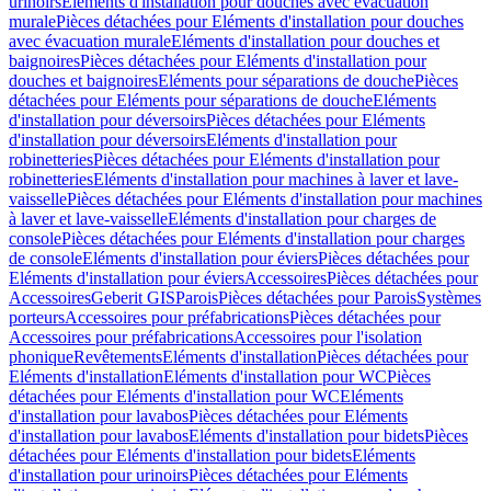
urinoirs
Eléments d'installation pour douches avec évacuation
murale
Pièces détachées pour Eléments d'installation pour douches
avec évacuation murale
Eléments d'installation pour douches et
baignoires
Pièces détachées pour Eléments d'installation pour
douches et baignoires
Eléments pour séparations de douche
Pièces
détachées pour Eléments pour séparations de douche
Eléments
d'installation pour déversoirs
Pièces détachées pour Eléments
d'installation pour déversoirs
Eléments d'installation pour
robinetteries
Pièces détachées pour Eléments d'installation pour
robinetteries
Eléments d'installation pour machines à laver et lave-
vaisselle
Pièces détachées pour Eléments d'installation pour machines
à laver et lave-vaisselle
Eléments d'installation pour charges de
console
Pièces détachées pour Eléments d'installation pour charges
de console
Eléments d'installation pour éviers
Pièces détachées pour
Eléments d'installation pour éviers
Accessoires
Pièces détachées pour
Accessoires
Geberit GIS
Parois
Pièces détachées pour Parois
Systèmes
porteurs
Accessoires pour préfabrications
Pièces détachées pour
Accessoires pour préfabrications
Accessoires pour l'isolation
phonique
Revêtements
Eléments d'installation
Pièces détachées pour
Eléments d'installation
Eléments d'installation pour WC
Pièces
détachées pour Eléments d'installation pour WC
Eléments
d'installation pour lavabos
Pièces détachées pour Eléments
d'installation pour lavabos
Eléments d'installation pour bidets
Pièces
détachées pour Eléments d'installation pour bidets
Eléments
d'installation pour urinoirs
Pièces détachées pour Eléments