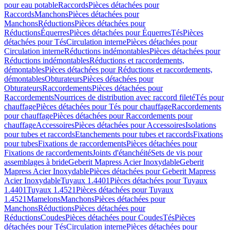
pour eau potable
Raccords
Pièces détachées pour
Raccords
Manchons
Pièces détachées pour
Manchons
Réductions
Pièces détachées pour
Réductions
Équerres
Pièces détachées pour Équerres
Tés
Pièces
détachées pour Tés
Circulation interne
Pièces détachées pour
Circulation interne
Réductions indémontables
Pièces détachées pour
Réductions indémontables
Réductions et raccordements,
démontables
Pièces détachées pour Réductions et raccordements,
démontables
Obturateurs
Pièces détachées pour
Obturateurs
Raccordements
Pièces détachées pour
Raccordements
Nourrices de distribution avec raccord fileté
Tés pour
chauffage
Pièces détachées pour Tés pour chauffage
Raccordements
pour chauffage
Pièces détachées pour Raccordements pour
chauffage
Accessoires
Pièces détachées pour Accessoires
Isolations
pour tubes et raccords
Etanchements pour tubes et raccords
Fixations
pour tubes
Fixations de raccordements
Pièces détachées pour
Fixations de raccordements
Joints d'étanchéité
Sets de vis pour
assemblages à bride
Geberit Mapress Acier Inoxydable
Geberit
Mapress Acier Inoxydable
Pièces détachées pour Geberit Mapress
Acier Inoxydable
Tuyaux 1.4401
Pièces détachées pour Tuyaux
1.4401
Tuyaux 1.4521
Pièces détachées pour Tuyaux
1.4521
Mamelons
Manchons
Pièces détachées pour
Manchons
Réductions
Pièces détachées pour
Réductions
Coudes
Pièces détachées pour Coudes
Tés
Pièces
détachées pour Tés
Circulation interne
Pièces détachées pour