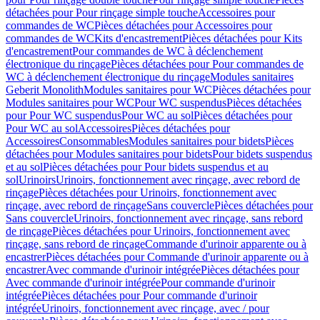
détachées pour Pour rinçage simple touche
Accessoires pour
commandes de WC
Pièces détachées pour Accessoires pour
commandes de WC
Kits d'encastrement
Pièces détachées pour Kits
d'encastrement
Pour commandes de WC à déclenchement
électronique du rinçage
Pièces détachées pour Pour commandes de
WC à déclenchement électronique du rinçage
Modules sanitaires
Geberit Monolith
Modules sanitaires pour WC
Pièces détachées pour
Modules sanitaires pour WC
Pour WC suspendus
Pièces détachées
pour Pour WC suspendus
Pour WC au sol
Pièces détachées pour
Pour WC au sol
Accessoires
Pièces détachées pour
Accessoires
Consommables
Modules sanitaires pour bidets
Pièces
détachées pour Modules sanitaires pour bidets
Pour bidets suspendus
et au sol
Pièces détachées pour Pour bidets suspendus et au
sol
Urinoirs
Urinoirs, fonctionnement avec rinçage, avec rebord de
rinçage
Pièces détachées pour Urinoirs, fonctionnement avec
rinçage, avec rebord de rinçage
Sans couvercle
Pièces détachées pour
Sans couvercle
Urinoirs, fonctionnement avec rinçage, sans rebord
de rinçage
Pièces détachées pour Urinoirs, fonctionnement avec
rinçage, sans rebord de rinçage
Commande d'urinoir apparente ou à
encastrer
Pièces détachées pour Commande d'urinoir apparente ou à
encastrer
Avec commande d'urinoir intégrée
Pièces détachées pour
Avec commande d'urinoir intégrée
Pour commande d'urinoir
intégrée
Pièces détachées pour Pour commande d'urinoir
intégrée
Urinoirs, fonctionnement avec rinçage, avec / pour