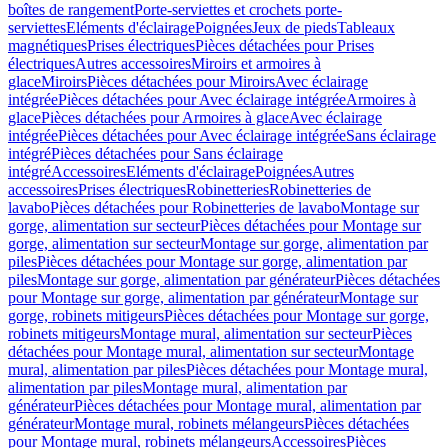
boîtes de rangement
Porte-serviettes et crochets porte-
serviettes
Eléments d'éclairage
Poignées
Jeux de pieds
Tableaux
magnétiques
Prises électriques
Pièces détachées pour Prises
électriques
Autres accessoires
Miroirs et armoires à
glace
Miroirs
Pièces détachées pour Miroirs
Avec éclairage
intégrée
Pièces détachées pour Avec éclairage intégrée
Armoires à
glace
Pièces détachées pour Armoires à glace
Avec éclairage
intégrée
Pièces détachées pour Avec éclairage intégrée
Sans éclairage
intégré
Pièces détachées pour Sans éclairage
intégré
Accessoires
Eléments d'éclairage
Poignées
Autres
accessoires
Prises électriques
Robinetteries
Robinetteries de
lavabo
Pièces détachées pour Robinetteries de lavabo
Montage sur
gorge, alimentation sur secteur
Pièces détachées pour Montage sur
gorge, alimentation sur secteur
Montage sur gorge, alimentation par
piles
Pièces détachées pour Montage sur gorge, alimentation par
piles
Montage sur gorge, alimentation par générateur
Pièces détachées
pour Montage sur gorge, alimentation par générateur
Montage sur
gorge, robinets mitigeurs
Pièces détachées pour Montage sur gorge,
robinets mitigeurs
Montage mural, alimentation sur secteur
Pièces
détachées pour Montage mural, alimentation sur secteur
Montage
mural, alimentation par piles
Pièces détachées pour Montage mural,
alimentation par piles
Montage mural, alimentation par
générateur
Pièces détachées pour Montage mural, alimentation par
générateur
Montage mural, robinets mélangeurs
Pièces détachées
pour Montage mural, robinets mélangeurs
Accessoires
Pièces