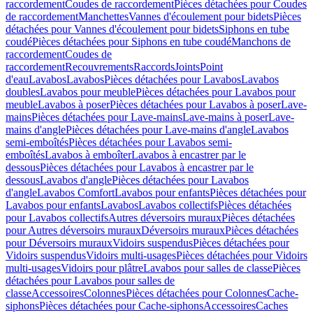
raccordement
Coudes de raccordement
Pièces détachées pour Coudes
de raccordement
Manchettes
Vannes d'écoulement pour bidets
Pièces
détachées pour Vannes d'écoulement pour bidets
Siphons en tube
coudé
Pièces détachées pour Siphons en tube coudé
Manchons de
raccordement
Coudes de
raccordement
Recouvrements
Raccords
Joints
Point
d'eau
Lavabos
Lavabos
Pièces détachées pour Lavabos
Lavabos
doubles
Lavabos pour meuble
Pièces détachées pour Lavabos pour
meuble
Lavabos à poser
Pièces détachées pour Lavabos à poser
Lave-
mains
Pièces détachées pour Lave-mains
Lave-mains à poser
Lave-
mains d'angle
Pièces détachées pour Lave-mains d'angle
Lavabos
semi-emboîtés
Pièces détachées pour Lavabos semi-
emboîtés
Lavabos à emboîter
Lavabos à encastrer par le
dessous
Pièces détachées pour Lavabos à encastrer par le
dessous
Lavabos d'angle
Pièces détachées pour Lavabos
d'angle
Lavabos Comfort
Lavabos pour enfants
Pièces détachées pour
Lavabos pour enfants
Lavabos
Lavabos collectifs
Pièces détachées
pour Lavabos collectifs
Autres déversoirs muraux
Pièces détachées
pour Autres déversoirs muraux
Déversoirs muraux
Pièces détachées
pour Déversoirs muraux
Vidoirs suspendus
Pièces détachées pour
Vidoirs suspendus
Vidoirs multi-usages
Pièces détachées pour Vidoirs
multi-usages
Vidoirs pour plâtre
Lavabos pour salles de classe
Pièces
détachées pour Lavabos pour salles de
classe
Accessoires
Colonnes
Pièces détachées pour Colonnes
Cache-
siphons
Pièces détachées pour Cache-siphons
Accessoires
Caches