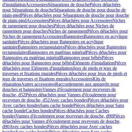
d'installation
Accessoires
Séparations de douche
Pièces détachées
pour Séparations de douche
Séparations de douche pour douche de
plain-pied
Pièces détachées pour Séparations de douche pour douche
de plain-pied
Accessoires
Pièces détachées pour Accessoires
Niches
de rangement pour douches
Pièces détachées pour Niches de
rangement pour douches
Niches de rangement
Pièces détachées pour
Niches de rangement
Accessoires
Baignoires
Baignoires en acrylique
sanitaire
Pièces détachées pour Baignoires en acrylique
sanitaire
Baignoires rectangulaires
Pièces détachées pour Baignoires
rectangulaires
Baignoires en matériau minéral
Pièces détachées pour
Baignoires en matériau minéral
Baignoires pour bébés
Pièces
détachées pour Baignoires pour bébés
Eléments d'installation
Pièces
détachées pour Eléments d'installation
Jeux de pieds et jeux de
traverses et fixations murales
Pièces détachées pour Jeux de pieds et
jeux de traverses et fixations murales
Accessoires
Kits de
réparation
Autres accessoires
Raccordements aux appareils pour
douches et baignoires
Vannes d'écoulement pour receveurs de
douche, d52
Pièces détachées pour Vannes d'écoulement pour
receveurs de douche, d52
Avec caches bondes
Pièces détachées pour
Avec caches bondes
Sans cache bonde
Pièces détachées pour Sans
cache bonde
Caches bondes
Pièces détachées pour Caches
bondes
Vannes d'écoulement pour receveurs de douche, d90
Pièces
détachées pour Vannes d'écoulement pour receveurs de douche,
d90
Avec caches bondes
Pièces détachées pour Avec caches
bondes
Sans cache bonde
Pièces détachées pour Sans cache