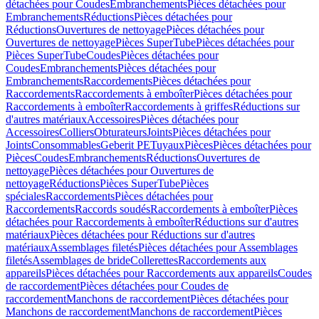
détachées pour Coudes
Embranchements
Pièces détachées pour
Embranchements
Réductions
Pièces détachées pour
Réductions
Ouvertures de nettoyage
Pièces détachées pour
Ouvertures de nettoyage
Pièces SuperTube
Pièces détachées pour
Pièces SuperTube
Coudes
Pièces détachées pour
Coudes
Embranchements
Pièces détachées pour
Embranchements
Raccordements
Pièces détachées pour
Raccordements
Raccordements à emboîter
Pièces détachées pour
Raccordements à emboîter
Raccordements à griffes
Réductions sur
d'autres matériaux
Accessoires
Pièces détachées pour
Accessoires
Colliers
Obturateurs
Joints
Pièces détachées pour
Joints
Consommables
Geberit PE
Tuyaux
Pièces
Pièces détachées pour
Pièces
Coudes
Embranchements
Réductions
Ouvertures de
nettoyage
Pièces détachées pour Ouvertures de
nettoyage
Réductions
Pièces SuperTube
Pièces
spéciales
Raccordements
Pièces détachées pour
Raccordements
Raccords soudés
Raccordements à emboîter
Pièces
détachées pour Raccordements à emboîter
Réductions sur d'autres
matériaux
Pièces détachées pour Réductions sur d'autres
matériaux
Assemblages filetés
Pièces détachées pour Assemblages
filetés
Assemblages de bride
Collerettes
Raccordements aux
appareils
Pièces détachées pour Raccordements aux appareils
Coudes
de raccordement
Pièces détachées pour Coudes de
raccordement
Manchons de raccordement
Pièces détachées pour
Manchons de raccordement
Manchons de raccordement
Pièces