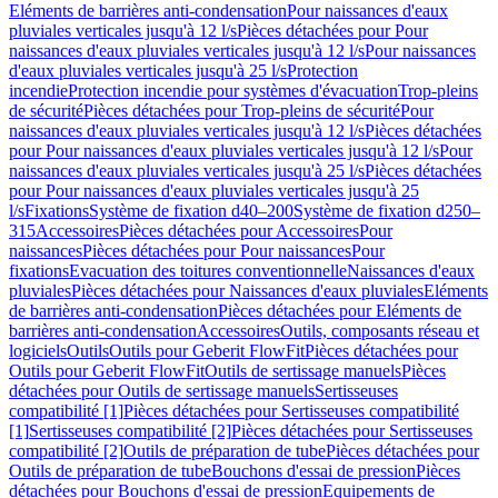
Eléments de barrières anti-condensation
Pour naissances d'eaux
pluviales verticales jusqu'à 12 l/s
Pièces détachées pour Pour
naissances d'eaux pluviales verticales jusqu'à 12 l/s
Pour naissances
d'eaux pluviales verticales jusqu'à 25 l/s
Protection
incendie
Protection incendie pour systèmes d'évacuation
Trop-pleins
de sécurité
Pièces détachées pour Trop-pleins de sécurité
Pour
naissances d'eaux pluviales verticales jusqu'à 12 l/s
Pièces détachées
pour Pour naissances d'eaux pluviales verticales jusqu'à 12 l/s
Pour
naissances d'eaux pluviales verticales jusqu'à 25 l/s
Pièces détachées
pour Pour naissances d'eaux pluviales verticales jusqu'à 25
l/s
Fixations
Système de fixation d40–200
Système de fixation d250–
315
Accessoires
Pièces détachées pour Accessoires
Pour
naissances
Pièces détachées pour Pour naissances
Pour
fixations
Evacuation des toitures conventionnelle
Naissances d'eaux
pluviales
Pièces détachées pour Naissances d'eaux pluviales
Eléments
de barrières anti-condensation
Pièces détachées pour Eléments de
barrières anti-condensation
Accessoires
Outils, composants réseau et
logiciels
Outils
Outils pour Geberit FlowFit
Pièces détachées pour
Outils pour Geberit FlowFit
Outils de sertissage manuels
Pièces
détachées pour Outils de sertissage manuels
Sertisseuses
compatibilité [1]
Pièces détachées pour Sertisseuses compatibilité
[1]
Sertisseuses compatibilité [2]
Pièces détachées pour Sertisseuses
compatibilité [2]
Outils de préparation de tube
Pièces détachées pour
Outils de préparation de tube
Bouchons d'essai de pression
Pièces
détachées pour Bouchons d'essai de pression
Equipements de