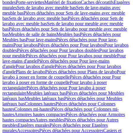
bondes
Porte-serviettes
Matériel de fixation
Caches décoratifs
Etagères
murales
Sets de lavabo avec meuble bas
Sets de lave-mains avec
meuble bas
Pièces détachées pour Sets de lave-mains avec meuble
bas
Sets de lavabo avec meuble bas
Pièces détachées pour Sets de
lavabo avec meuble bas
Sets de lavabo pour meuble avec meuble
bas
Pièces détachées pour Sets de lavabo pour meuble avec meuble
bas
Meubles de salle de bains
Meubles bas
Pièces détachées pour
Meubles bas
Pour lave-mains
Pièces détachées pour Pour lave-
mains
Pour lavabos
Pièces détachées pour Pour lavabos
Pour lavabos
doubles
Pièces détachées pour Pour lavabos doubles
Pour lavabos
pour meuble
Pièces détachées pour Pour lavabos pour meuble
Pour
lave-mains d'angle
Pièces détachées pour Pour lave-mains
d'angle
Pour lavabos d'angle
Pièces détachées pour Pour lavabos
d'angle
Plans de lavabo
Pièces détachées pour Plans de lavabo
Pour
lavabo à poser en forme de coupelle
Pièces détachées pour Pour
lavabo à poser en forme de coupelle
Pour lavabo à poser
rectangulaire
Pièces détachées pour Pour lavabo à poser
rectangulaire
Meubles latéraux bas
Pièces détachées pour Meubles
latéraux bas
Meubles latéraux bas
Pièces détachées pour Meubles
latéraux bas
Colonnes hautes
Pièces détachées pour Colonnes
hautes
Colonnes mi-hautes
Pièces détachées pour Colonnes mi-
hautes
Armoires hautes compactes
Pièces détachées pour Armoires
hautes compactes
Autres meubles
Pièces détachées pour Autres
meubles
Etagères murales
Pièces détachées pour Etagères
murales
Accessoires
Pièces détachées pour Accessoires
Casiers et