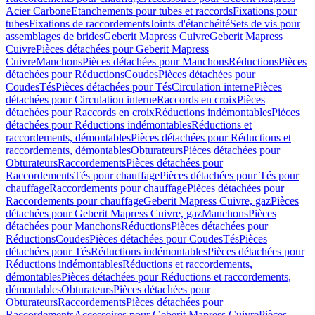
Acier Carbone
Etanchements pour tubes et raccords
Fixations pour
tubes
Fixations de raccordements
Joints d'étanchéité
Sets de vis pour
assemblages de brides
Geberit Mapress Cuivre
Geberit Mapress
Cuivre
Pièces détachées pour Geberit Mapress
Cuivre
Manchons
Pièces détachées pour Manchons
Réductions
Pièces
détachées pour Réductions
Coudes
Pièces détachées pour
Coudes
Tés
Pièces détachées pour Tés
Circulation interne
Pièces
détachées pour Circulation interne
Raccords en croix
Pièces
détachées pour Raccords en croix
Réductions indémontables
Pièces
détachées pour Réductions indémontables
Réductions et
raccordements, démontables
Pièces détachées pour Réductions et
raccordements, démontables
Obturateurs
Pièces détachées pour
Obturateurs
Raccordements
Pièces détachées pour
Raccordements
Tés pour chauffage
Pièces détachées pour Tés pour
chauffage
Raccordements pour chauffage
Pièces détachées pour
Raccordements pour chauffage
Geberit Mapress Cuivre, gaz
Pièces
détachées pour Geberit Mapress Cuivre, gaz
Manchons
Pièces
détachées pour Manchons
Réductions
Pièces détachées pour
Réductions
Coudes
Pièces détachées pour Coudes
Tés
Pièces
détachées pour Tés
Réductions indémontables
Pièces détachées pour
Réductions indémontables
Réductions et raccordements,
démontables
Pièces détachées pour Réductions et raccordements,
démontables
Obturateurs
Pièces détachées pour
Obturateurs
Raccordements
Pièces détachées pour
Raccordements
Accessoires pour Geberit Mapress Cuivre
Pièces