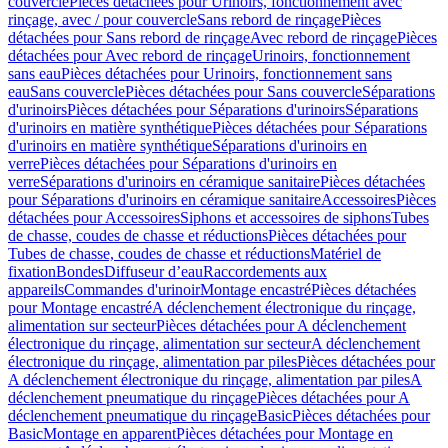
couvercle
Pièces détachées pour Urinoirs, fonctionnement avec
rinçage, avec / pour couvercle
Sans rebord de rinçage
Pièces
détachées pour Sans rebord de rinçage
Avec rebord de rinçage
Pièces
détachées pour Avec rebord de rinçage
Urinoirs, fonctionnement
sans eau
Pièces détachées pour Urinoirs, fonctionnement sans
eau
Sans couvercle
Pièces détachées pour Sans couvercle
Séparations
d'urinoirs
Pièces détachées pour Séparations d'urinoirs
Séparations
d'urinoirs en matière synthétique
Pièces détachées pour Séparations
d'urinoirs en matière synthétique
Séparations d'urinoirs en
verre
Pièces détachées pour Séparations d'urinoirs en
verre
Séparations d'urinoirs en céramique sanitaire
Pièces détachées
pour Séparations d'urinoirs en céramique sanitaire
Accessoires
Pièces
détachées pour Accessoires
Siphons et accessoires de siphons
Tubes
de chasse, coudes de chasse et réductions
Pièces détachées pour
Tubes de chasse, coudes de chasse et réductions
Matériel de
fixation
Bondes
Diffuseur d’eau
Raccordements aux
appareils
Commandes d'urinoir
Montage encastré
Pièces détachées
pour Montage encastré
A déclenchement électronique du rinçage,
alimentation sur secteur
Pièces détachées pour A déclenchement
électronique du rinçage, alimentation sur secteur
A déclenchement
électronique du rinçage, alimentation par piles
Pièces détachées pour
A déclenchement électronique du rinçage, alimentation par piles
A
déclenchement pneumatique du rinçage
Pièces détachées pour A
déclenchement pneumatique du rinçage
Basic
Pièces détachées pour
Basic
Montage en apparent
Pièces détachées pour Montage en