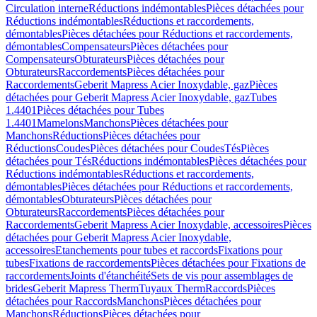
Circulation interne
Réductions indémontables
Pièces détachées pour
Réductions indémontables
Réductions et raccordements,
démontables
Pièces détachées pour Réductions et raccordements,
démontables
Compensateurs
Pièces détachées pour
Compensateurs
Obturateurs
Pièces détachées pour
Obturateurs
Raccordements
Pièces détachées pour
Raccordements
Geberit Mapress Acier Inoxydable, gaz
Pièces
détachées pour Geberit Mapress Acier Inoxydable, gaz
Tubes
1.4401
Pièces détachées pour Tubes
1.4401
Mamelons
Manchons
Pièces détachées pour
Manchons
Réductions
Pièces détachées pour
Réductions
Coudes
Pièces détachées pour Coudes
Tés
Pièces
détachées pour Tés
Réductions indémontables
Pièces détachées pour
Réductions indémontables
Réductions et raccordements,
démontables
Pièces détachées pour Réductions et raccordements,
démontables
Obturateurs
Pièces détachées pour
Obturateurs
Raccordements
Pièces détachées pour
Raccordements
Geberit Mapress Acier Inoxydable, accessoires
Pièces
détachées pour Geberit Mapress Acier Inoxydable,
accessoires
Etanchements pour tubes et raccords
Fixations pour
tubes
Fixations de raccordements
Pièces détachées pour Fixations de
raccordements
Joints d'étanchéité
Sets de vis pour assemblages de
brides
Geberit Mapress Therm
Tuyaux Therm
Raccords
Pièces
détachées pour Raccords
Manchons
Pièces détachées pour
Manchons
Réductions
Pièces détachées pour