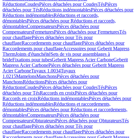
Réductions
Coudes
Pièces détachées pour Coudes
Tés
Pièces
détachées pour Tés
Réductions indémontables
Pièces détachées pour
Réductions indémontables
Réductions et raccords,
démontables
Pièces détachées pour Réductions et raccords,
démontables
Compensateurs
Pièces détachées pour
Compensateurs
Fermetures
Pièces détachées pour Fermetures
Tés
pour chauffage
Pièces détachées pour Tés pour
chauffage
Raccordements pour chauffage
Pièces détachées pour
Raccordements pour chauffage
Accessoires pour Geberit Mapress
Therm
Joints d'étanchéité
Sets de vis pour assemblages à
bride
Fixations pour tubes
Geberit Mapress Acier Carbone
Geberit
Mapress Acier Carbone
Pièces détachées pour Geberit Mapress
Acier Carbone
Tuyaux 1.0034
Tuyaux
1.0215
Mamelons
Manchons
Pièces détachées pour
Manchons
Réductions
Pièces détachées pour
Réductions
Coudes
Pièces détachées pour Coudes
Tés
Pièces
détachées pour Tés
Raccords en croix
Pièces détachées pour
Raccords en croix
Réductions indémontables
Pièces détachées pour
Réductions indémontables
Réductions et raccordements,
démontables
Pièces détachées pour Réductions et raccordements,
démontables
Compensateurs
Pièces détachées pour
Compensateurs
Obturateurs
Pièces détachées pour Obturateurs
Tés
pour chauffage
Pièces détachées pour Tés pour
chauffage
Raccordements pour chauffage
Pièces détachées pour
Raccordements pour chauffage
Accessoires pour Geberit Mapress