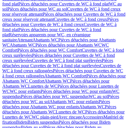
fond plat
Pièces détachées pour Cuvettes de WC à fond plat
WC au
sol
Pièces détachées pour WC au sol
Cuvettes de WC à fond creux
pour réservoir attenant
Pièces détachées pour Cuvettes de WC à fond
creux pour réservoir attenant
Cuvettes de WC à fond creux
Pièces
détachées pour Cuvettes de WC à fond creux
Cuvettes de WC à
fond plat
Pièces détachées pour Cuvettes de WC à fond
plat
Réservoirs apparents pour WC, en céramique
sanitaire
Attenant
Abattants WC
Pièces détachées pour Abattants
WC
Abattants WC
Pièces détachées pour Abattants WC
WC
Comfort
Pièces détachées pour WC Comfort
Cuvettes de WC à fond
creux surélevées
Pièces détachées pour Cuvettes de WC à fond
creux surélevées
Cuvettes de WC à fond plat surélevées
Pièces
détachées pour Cuvettes de WC à fond plat surélevées
Cuvettes de
WC à fond creux rallongées
Pièces détachées pour Cuvettes de WC
à fond creux rallongées
Abattants WC Comfort
Pièces détachées pour
Abattants WC Comfort
Abattants WC
Pièces détachées pour
Abattants WC
Lunettes de WC
Pièces détachées pour Lunettes de
WC
WC pour enfants
Pièces détachées pour WC pour enfants
WC
suspendus
Pièces détachées pour WC suspendus
WC au sol
Pièces
détachées pour WC au sol
Abattants WC pour enfants
Pièces
détachées pour Abattants WC pour enfants
Abattants WC
Pièces
détachées pour Abattants WC
Lunettes de WC
Pièces détachées pour
Lunettes de WC
WC plain-pied
Avec rinçage
Accessoires
Matériel de
fixation
Bidets
Bidets suspendus
Pièces détachées pour Bidets
suspendus
Bidets au sol
Pièces détachées pour Bidets au