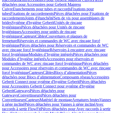
détachées pour Accessoires pour Geberit Mapress
Cuivre
Etanchements pour tubes et raccords
Fixations pour
tubes
Fixations de raccordements
Pièces détachées pour Fixations de
raccordements
Joints d'étanchéité
Sets de vis pour assemblages de
brides
Système d'hygiène Geberit
Unités de rinçage
hygiéniques
Pièces détachées pour Unités de rinçage
hygiéniques
Accessoires pour unités de rinçage
hygiéniques
Capteurs
Câbles
Couvertures et plaques de
fermeture
Réservoirs et commandes de WC avec rinçage forcé
hygiénique
Pièces détachées pour Réservoirs et commandes de WC
avec rinçage forcé hygiénique
Réservoirs à encastrer avec rinçage
forcé hygiénique
Modules d’hygiène intégrés
Pièces détachées pour
Modules d’hygiène intégrés
Accessoires pour réservoirs et
commandes de WC avec rinçage forcé hygiénique
Pièces détachées
pour Accessoires pour réservoirs et commandes de WC avec rinçage
forcé hygiénique
Capteurs
Câbles
Blocs d’alimentation
Pièces
détachées pour Blocs d’alimentation
Composants réseau
Accessoires
Geberit Connect pour système d'hygiène Geberit
Pièces détachées
pour Accessoires Geberit Connect pour système d'hygiène
Geberit
Gateways
Pièces détachées pour
Gateways
Convertisseurs
Pièces détachées pour
Convertisseurs
Capteurs
Matériel de montage
Armatures brutes
Vannes
à siège incliné
Pièces détachées pour Vannes à siège incliné
Avec
raccords à sertir FlowFit
Pièces détachées pour Avec raccords à sertir