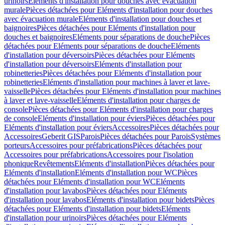
urinoirs
Eléments d'installation pour douches avec évacuation
murale
Pièces détachées pour Eléments d'installation pour douches
avec évacuation murale
Eléments d'installation pour douches et
baignoires
Pièces détachées pour Eléments d'installation pour
douches et baignoires
Eléments pour séparations de douche
Pièces
détachées pour Eléments pour séparations de douche
Eléments
d'installation pour déversoirs
Pièces détachées pour Eléments
d'installation pour déversoirs
Eléments d'installation pour
robinetteries
Pièces détachées pour Eléments d'installation pour
robinetteries
Eléments d'installation pour machines à laver et lave-
vaisselle
Pièces détachées pour Eléments d'installation pour machines
à laver et lave-vaisselle
Eléments d'installation pour charges de
console
Pièces détachées pour Eléments d'installation pour charges
de console
Eléments d'installation pour éviers
Pièces détachées pour
Eléments d'installation pour éviers
Accessoires
Pièces détachées pour
Accessoires
Geberit GIS
Parois
Pièces détachées pour Parois
Systèmes
porteurs
Accessoires pour préfabrications
Pièces détachées pour
Accessoires pour préfabrications
Accessoires pour l'isolation
phonique
Revêtements
Eléments d'installation
Pièces détachées pour
Eléments d'installation
Eléments d'installation pour WC
Pièces
détachées pour Eléments d'installation pour WC
Eléments
d'installation pour lavabos
Pièces détachées pour Eléments
d'installation pour lavabos
Eléments d'installation pour bidets
Pièces
détachées pour Eléments d'installation pour bidets
Eléments
d'installation pour urinoirs
Pièces détachées pour Eléments