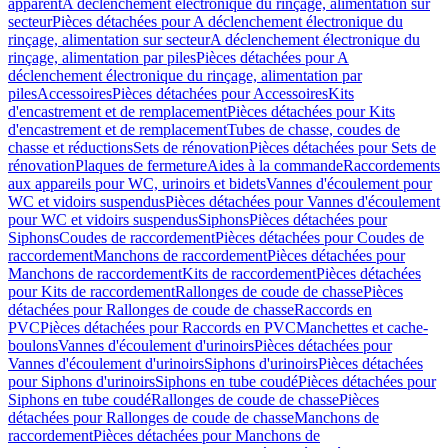
apparent
A déclenchement électronique du rinçage, alimentation sur
secteur
Pièces détachées pour A déclenchement électronique du
rinçage, alimentation sur secteur
A déclenchement électronique du
rinçage, alimentation par piles
Pièces détachées pour A
déclenchement électronique du rinçage, alimentation par
piles
Accessoires
Pièces détachées pour Accessoires
Kits
d'encastrement et de remplacement
Pièces détachées pour Kits
d'encastrement et de remplacement
Tubes de chasse, coudes de
chasse et réductions
Sets de rénovation
Pièces détachées pour Sets de
rénovation
Plaques de fermeture
Aides à la commande
Raccordements
aux appareils pour WC, urinoirs et bidets
Vannes d'écoulement pour
WC et vidoirs suspendus
Pièces détachées pour Vannes d'écoulement
pour WC et vidoirs suspendus
Siphons
Pièces détachées pour
Siphons
Coudes de raccordement
Pièces détachées pour Coudes de
raccordement
Manchons de raccordement
Pièces détachées pour
Manchons de raccordement
Kits de raccordement
Pièces détachées
pour Kits de raccordement
Rallonges de coude de chasse
Pièces
détachées pour Rallonges de coude de chasse
Raccords en
PVC
Pièces détachées pour Raccords en PVC
Manchettes et cache-
boulons
Vannes d'écoulement d'urinoirs
Pièces détachées pour
Vannes d'écoulement d'urinoirs
Siphons d'urinoirs
Pièces détachées
pour Siphons d'urinoirs
Siphons en tube coudé
Pièces détachées pour
Siphons en tube coudé
Rallonges de coude de chasse
Pièces
détachées pour Rallonges de coude de chasse
Manchons de
raccordement
Pièces détachées pour Manchons de