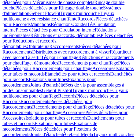
détachées pour Mécanismes de chasse complets
Rinçage double
touche
Pièces détachées pour Rinçage double touche
Systèmes
d'alimentation
Geberit FlowFit
Tuyaux multicouche
Tuyaux
multicouche avec résistance chauffante
Raccords
Pièces détachées
pour Raccords
Manchons
Réductions
Coudes
Tés
Circulation
interne
Pièces détachées pour Circulation interne
Réductions
indémontables
Réductions et raccords, démontables
Pièces détachées
pour Réductions et raccords,
démontables
Obturateurs
Raccordements
Pièces détachées pour
Raccordements
Distributeurs avec raccordement à visser
Répartiteur
avec raccord à sertir
Tés pour chauffage
Réductions et raccordements
pour chauffage, démontables
Raccordements pour chauffage
Pièces
détachées pour Raccordements pour chauffage
Accessoires
Isolations
pour tubes et raccords
Etanchéités pour tubes et raccords
Etanchéités
pour raccords
Fixations pour tubes
Fixations pour
raccordements
Joints d'étanchéité
Sets de vis pour assemblages à
bride
Consommables
Geberit PushFit
Tuyaux multicouches
Tuyaux
multicouches pour chauffage
Raccords
Pièces détachées pour
Raccords
Raccordements
Pièces détachées pour
Raccordements
Raccordements pour chauffage
Pièces détachées pour
Raccordements pour chauffage
Accessoires
Pièces détachées pour
Accessoires
Isolations pour tubes et raccords
Etanchements pour
tubes et raccords
Fixations pour tubes
Fixations de
raccordements
Pièces détachées pour Fixations de
raccordements
Joints d'étanchéité
Geberit Mepla
Tuyaux multicouches