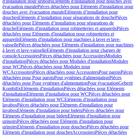
d'installation pour urinoirs
Eléments d'installation pour douches avec
évacuation murale
Pièces détachées pour Eléments d'installation pour
douches avec évacuation murale
Eléments d’installation pour
douches
Eléments d’installation pour séparations de douche
Pièces
détachées pour Eléments d’installation pour séparations de
douche
Eléments d'installation pour robinetteries et appareils
Pièces
détachées pour Eléments d'installation pour robinetteries et
appareils
Eléments d'installation pour machines à laver et lave-
vaisselle
Pièces détachées pour Eléments d'installation pour machines
à laver et lave-vaisselle
Eléments d'installation pour charges de
console
Accessoires
Pièces détachées pour Accessoires
Modules
d'installation
Pièces détachées pour Modules d'installation
Modules
pour WC
Pièces détachées pour Modules pour
WC
Accessoires
Pièces détachées pour Accessoires
Pour parois
Pièces
détachées pour Pour parois
Pour systèmes d'alimentation
Pièces
détachées pour Pour systèmes d'alimentation
Pour évacuation
Geberit
Kombifix
Eléments d'installation
Pièces détachées pour Eléments
d'installation
Eléments d'installation pour WC
Pièces détachées pour
Eléments d'installation pour WC
Eléments d'installation pour
lavabos
Pièces détachées pour Eléments d'installation pour
lavabos
Eléments d'installation pour bidets
Pièces détachées pour
Eléments d'installation pour bidets
Eléments d'installation pour
urinoirs
Pièces détachées pour Eléments d'installation pour
urinoirs
Eléments d'installation pour douches
Pièces détachées pour
Eléments d'installation pour douches
Accessoires
Pièces détachées