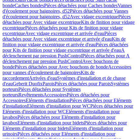
bonde
Caches bondes
Pièces détachées pour Caches bondes
Vannes
d'écoulement pour baignoires, d52
Pièces détachées pour Vannes
d'écoulement pour baignoires, d52
Avec vidage excentrique
Pièces
détachées pour Avec vidage excentrique
Kits de finition pour vidage
excentrique
Pièces détachées pour Kits de finition pour vidage
excentrique
Avec vidage excentrique et arrivée d'eau
Pièces
détachées pour Avec vidage excentrique et arrivée d'eau
Kits de
finition pour vidage excentrique et arrivée d'eau
Pièces détachées
pour Kits de finition pour vidage excentrique et arrivée d'eau
A
déclenchement par pression PushControl
Pièces détachées pour A
déclenchement par pression PushControl
Avec bouchons de
bonde
Pièces détachées pour Avec bouchons de bonde
Accessoires
pour vannes d'écoulement de baignoires
Kits de
raccordement
Arrivées d'eau
Systèmes d'installation et de chasse
d'eau
Geberit Duofix
Parois
Pièces détachées pour Parois
Systèmes
porteurs
Pièces détachées pour Systèmes
porteurs
Revêtements
Accessoires
Pièces détachées pour
Accessoires
Eléments d'installation
Pièces détachées pour Eléments
d'installation
Eléments d'installation pour WC
Pièces détachées pour
Eléments d'installation pour WC
Eléments d'installation pour
lavabos
Pièces détachées pour Eléments d'installation pour
lavabos
Eléments d'installation pour bidets
Pièces détachées pour
Eléments d'installation pour bidets
Eléments d'installation pour
urinoirs
Pièces détachées pour Eléments d'installation pour