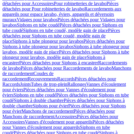
détachées pour Accessoires
Pour robinetteries de lavabo
Pièces
détachées pour Pour robinetteries de lavabo
Raccordements aux
appareils pour espace lavabo, éviers, appareils et déversoirs
muraux
Vidages pour lavabos
Pièces détachées pour Vidages pour
lavabos
Siphons en tube coudé
Pièces détachées pour Siphons en
tube coudé
Siphons en tube coudé, modèle gain de place
Pièces
détachées pour Siphons en tube coudé, modèle gain de
place
Siphons à tube plongeur pour lavabos
Pièces détachées pour
Siphons à tube plongeur pour lavabos
Siphons à tube plongeur pour
lavabos, modèle gain de place
Pièces détachées pour Siphons à tube
plongeur pour lavabos, modèle gain de place
Siphons à
encastrer
Pièces détachées pour Siphons à encastrer
Raccordements
de lavabo
Pièces détachées pour Raccordements de lavabo
Manchons
de raccordement
Coudes de
raccordement
Recouvrements
Raccords
Pièces détachées pour
Raccords
Joints
Tubes de trop-plein
Rallonges
Vannes d'écoulement
pour éviers
Pièces détachées pour Vannes d'écoulement pour
éviers
Siphons en tube coudé
Pièces détachées pour Siphons en tube
coudé
Siphons à double chambre
Pièces détachées pour Siphons à
double chambre
Siphons pour évier
Pièces détachées pour Siphons
pour évier
Manchons de raccordement
Pièces détachées pour
Manchons de raccordement
Accessoires
Pièces détachées pour
Accessoires
Vannes d'écoulement pour appareils
Pièces détachées
pour Vannes d'écoulement pour appareils
Siphons en tube
coudé
Pièces détachées pour Siphons en tube coudé
Siphons à