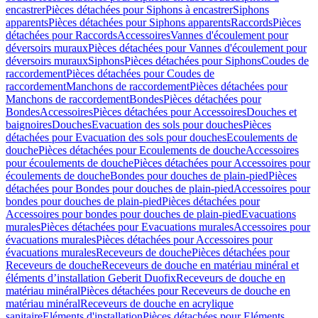
encastrer
Pièces détachées pour Siphons à encastrer
Siphons
apparents
Pièces détachées pour Siphons apparents
Raccords
Pièces
détachées pour Raccords
Accessoires
Vannes d'écoulement pour
déversoirs muraux
Pièces détachées pour Vannes d'écoulement pour
déversoirs muraux
Siphons
Pièces détachées pour Siphons
Coudes de
raccordement
Pièces détachées pour Coudes de
raccordement
Manchons de raccordement
Pièces détachées pour
Manchons de raccordement
Bondes
Pièces détachées pour
Bondes
Accessoires
Pièces détachées pour Accessoires
Douches et
baignoires
Douches
Evacuation des sols pour douches
Pièces
détachées pour Evacuation des sols pour douches
Ecoulements de
douche
Pièces détachées pour Ecoulements de douche
Accessoires
pour écoulements de douche
Pièces détachées pour Accessoires pour
écoulements de douche
Bondes pour douches de plain-pied
Pièces
détachées pour Bondes pour douches de plain-pied
Accessoires pour
bondes pour douches de plain-pied
Pièces détachées pour
Accessoires pour bondes pour douches de plain-pied
Evacuations
murales
Pièces détachées pour Evacuations murales
Accessoires pour
évacuations murales
Pièces détachées pour Accessoires pour
évacuations murales
Receveurs de douche
Pièces détachées pour
Receveurs de douche
Receveurs de douche en matériau minéral et
éléments d’installation Geberit Duofix
Receveurs de douche en
matériau minéral
Pièces détachées pour Receveurs de douche en
matériau minéral
Receveurs de douche en acrylique
sanitaire
Eléments d'installation
Pièces détachées pour Eléments