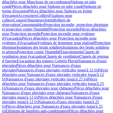
détachées pour Manchons de raccordement
Siphons en tube
coudé
Pièces détachées pour Siphons en tube coudé
Siphons en
forme d'escargot
Pièces détachées pour Siphons en forme
d'escargot
Accessoires
Colliers
Fixations pour
colliers
Coques
Obturateurs
Joints
Boîtiers de
réservation
Consommables
Protection incendie, protection phonique
et protection contre l'humidité
Protection incendie
Pièces détachées
pour Protection incendie
Protection incendie pour systèmes
d'évacuation
Pièces détachées pour Protection incendie pour
systèmes d'évacuation
Systèmes de fermeture pour plafond
Protection
phonique
Isolations des bruits solidiens
Isolations des bruits solidiens
et aériens
Protection contre l'humidité
Etanchements
Clapets de
ventilation pour évacuation
Clapets de ventilation
Clapets de retenue
d’énergie
Evacuation des toitures Geberit Pluvia
Naissances d'eaux
pluviales
Pièces détachées pour Naissances d'eaux
pluviales
Naissances d'eaux pluviales verticales jusqu'à 12 l/s
Pièces
détachées pour Naissances d'eaux pluviales verticales jusqu'à 12
l/s
Naissances d'eaux pluviales verticales jusqu'à 25 l/s
Pièces
détachées pour Naissances d'eaux pluviales verticales jusqu'à 25
l/s
Naissances d'eaux pluviales pour chéneaux
Pièces détachées pour
Naissances d'eaux pluviales pour chéneaux
Naissances d'eaux
pluviales jusqu'à 12 l/s
Pièces détachées pour Naissances d'eaux
pluviales jusqu'à 12 l/s
Naissances d'eaux pluviales jusqu'à 25
l/s
Pièces détachées pour Naissances d'eaux pluviales jusqu'à 25
l/s
Eléments de barrières anti-condensation
Pièces détachées pour