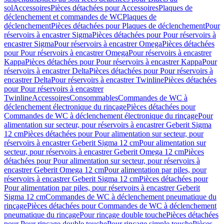
sol
Accessoires
Pièces détachées pour Accessoires
Plaques de
déclenchement et commandes de WC
Plaques de
déclenchement
Pièces détachées pour Plaques de déclenchement
Pour
réservoirs à encastrer Sigma
Pièces détachées pour Pour réservoirs à
encastrer Sigma
Pour réservoirs à encastrer Omega
Pièces détachées
pour Pour réservoirs à encastrer Omega
Pour réservoirs à encastrer
Kappa
Pièces détachées pour Pour réservoirs à encastrer Kappa
Pour
réservoirs à encastrer Delta
Pièces détachées pour Pour réservoirs à
encastrer Delta
Pour réservoirs à encastrer Twinline
Pièces détachées
pour Pour réservoirs à encastrer
Twinline
Accessoires
Consommables
Commandes de WC à
déclenchement électronique du rinçage
Pièces détachées pour
Commandes de WC à déclenchement électronique du rinçage
Pour
alimentation sur secteur, pour réservoirs à encastrer Geberit Sigma
12 cm
Pièces détachées pour Pour alimentation sur secteur, pour
réservoirs à encastrer Geberit Sigma 12 cm
Pour alimentation sur
secteur, pour réservoirs à encastrer Geberit Omega 12 cm
Pièces
détachées pour Pour alimentation sur secteur, pour réservoirs à
encastrer Geberit Omega 12 cm
Pour alimentation par piles, pour
réservoirs à encastrer Geberit Sigma 12 cm
Pièces détachées pour
Pour alimentation par piles, pour réservoirs à encastrer Geberit
Sigma 12 cm
Commandes de WC à déclenchement pneumatique du
rinçage
Pièces détachées pour Commandes de WC à déclenchement
pneumatique du rinçage
Pour rinçage double touche
Pièces détachées
pour Pour rinçage double touche
Pour rinçage simple touche
Pièces