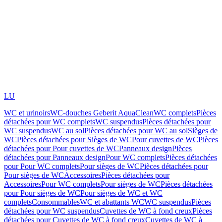
LU
WC et urinoirs
WC-douches Geberit AquaClean
WC complets
Pièces
détachées pour WC complets
WC suspendus
Pièces détachées pour
WC suspendus
WC au sol
Pièces détachées pour WC au sol
Sièges de
WC
Pièces détachées pour Sièges de WC
Pour cuvettes de WC
Pièces
détachées pour Pour cuvettes de WC
Panneaux design
Pièces
détachées pour Panneaux design
Pour WC complets
Pièces détachées
pour Pour WC complets
Pour sièges de WC
Pièces détachées pour
Pour sièges de WC
Accessoires
Pièces détachées pour
Accessoires
Pour WC complets
Pour sièges de WC
Pièces détachées
pour Pour sièges de WC
Pour sièges de WC et WC
complets
Consommables
WC et abattants WC
WC suspendus
Pièces
détachées pour WC suspendus
Cuvettes de WC à fond creux
Pièces
détachées pour Cuvettes de WC à fond creux
Cuvettes de WC à