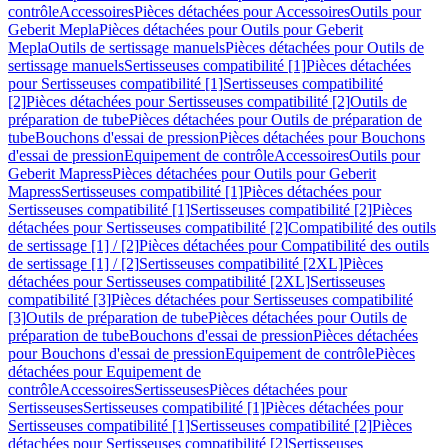
contrôle
Accessoires
Pièces détachées pour Accessoires
Outils pour
Geberit Mepla
Pièces détachées pour Outils pour Geberit
Mepla
Outils de sertissage manuels
Pièces détachées pour Outils de
sertissage manuels
Sertisseuses compatibilité [1]
Pièces détachées
pour Sertisseuses compatibilité [1]
Sertisseuses compatibilité
[2]
Pièces détachées pour Sertisseuses compatibilité [2]
Outils de
préparation de tube
Pièces détachées pour Outils de préparation de
tube
Bouchons d'essai de pression
Pièces détachées pour Bouchons
d'essai de pression
Equipement de contrôle
Accessoires
Outils pour
Geberit Mapress
Pièces détachées pour Outils pour Geberit
Mapress
Sertisseuses compatibilité [1]
Pièces détachées pour
Sertisseuses compatibilité [1]
Sertisseuses compatibilité [2]
Pièces
détachées pour Sertisseuses compatibilité [2]
Compatibilité des outils
de sertissage [1] / [2]
Pièces détachées pour Compatibilité des outils
de sertissage [1] / [2]
Sertisseuses compatibilité [2XL]
Pièces
détachées pour Sertisseuses compatibilité [2XL]
Sertisseuses
compatibilité [3]
Pièces détachées pour Sertisseuses compatibilité
[3]
Outils de préparation de tube
Pièces détachées pour Outils de
préparation de tube
Bouchons d'essai de pression
Pièces détachées
pour Bouchons d'essai de pression
Equipement de contrôle
Pièces
détachées pour Equipement de
contrôle
Accessoires
Sertisseuses
Pièces détachées pour
Sertisseuses
Sertisseuses compatibilité [1]
Pièces détachées pour
Sertisseuses compatibilité [1]
Sertisseuses compatibilité [2]
Pièces
détachées pour Sertisseuses compatibilité [2]
Sertisseuses