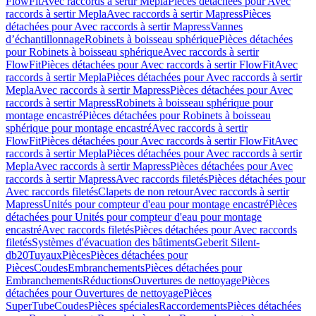
FlowFit
Avec raccords à sertir Mepla
Pièces détachées pour Avec
raccords à sertir Mepla
Avec raccords à sertir Mapress
Pièces
détachées pour Avec raccords à sertir Mapress
Vannes
d’échantillonnage
Robinets à boisseau sphérique
Pièces détachées
pour Robinets à boisseau sphérique
Avec raccords à sertir
FlowFit
Pièces détachées pour Avec raccords à sertir FlowFit
Avec
raccords à sertir Mepla
Pièces détachées pour Avec raccords à sertir
Mepla
Avec raccords à sertir Mapress
Pièces détachées pour Avec
raccords à sertir Mapress
Robinets à boisseau sphérique pour
montage encastré
Pièces détachées pour Robinets à boisseau
sphérique pour montage encastré
Avec raccords à sertir
FlowFit
Pièces détachées pour Avec raccords à sertir FlowFit
Avec
raccords à sertir Mepla
Pièces détachées pour Avec raccords à sertir
Mepla
Avec raccords à sertir Mapress
Pièces détachées pour Avec
raccords à sertir Mapress
Avec raccords filetés
Pièces détachées pour
Avec raccords filetés
Clapets de non retour
Avec raccords à sertir
Mapress
Unités pour compteur d'eau pour montage encastré
Pièces
détachées pour Unités pour compteur d'eau pour montage
encastré
Avec raccords filetés
Pièces détachées pour Avec raccords
filetés
Systèmes d'évacuation des bâtiments
Geberit Silent-
db20
Tuyaux
Pièces
Pièces détachées pour
Pièces
Coudes
Embranchements
Pièces détachées pour
Embranchements
Réductions
Ouvertures de nettoyage
Pièces
détachées pour Ouvertures de nettoyage
Pièces
SuperTube
Coudes
Pièces spéciales
Raccordements
Pièces détachées