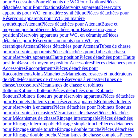
pour Accessoires
Pour eléments de WC
Pour fixations
Pièces
détachées pour Pour fixations
Réservoirs apparents
Réservoirs
apparents pour WC, en matière synthétique
Pièces détachées pour
Réservoirs apparents pour WC, en matière
synthétique
Attenant
Pièces détachées pour Attenant
Basse et
moyenne position
Pièces détachées pour Basse et moyenne
position
Réservoirs apparents pour WC, en céramique
Pièces
détachées pour Réservoirs apparents pour WC, en
céramique
Attenant
Pièces détachées pour Attenant
Tubes de chasse
pour réservoirs apparents
Pièces détachées pour Tubes de chasse
pour réservoirs apparents
Haute position
Pièces détachées pour Haute
position
Basse et moyenne position
Accessoires
Pièces détachées pour
Accessoires
Raccordements
Pièces détachées pour
Raccordements
Joints
Manchettes
Mamelons, rosaces et modérateurs
de débit
Mécanismes de chasse
Réservoirs à encastrer
Tubes de
chasse
Accessoires
Mécanismes de chasse et robinets
flotteurs
Robinets flotteurs
Pièces détachées pour Robinets
flotteurs
Robinets flotteurs pour réservoirs apparents
Pièces détachées
pour Robinets flotteurs pour réservoirs apparents
Robinets flotteurs
pour réservoirs à encastrer
Pièces détachées pour Robinets flotteurs
pour réservoirs à encastrer
Mécanismes de chasse
Pièces détachées
pour Mécanismes de chasse
Rinçage interrompable
Pièces détachées
pour Rinçage interrompable
Rinçage simple touche
Pièces détachées
pour Rinçage simple touche
Rinçage double touche
Pièces détachées
pour Rinçage double touche
Mécanismes de chasse complets
Pièces