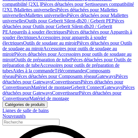
compatibilité [2XL]
Pièces détachées pour Sertisseuses compatibilité
[2XL]
Mallettes universelles
Pièces détachées pour Mallettes
universelles
Mallettes universelles
Pièces détachées pour Mallettes
universelles
Outils pour Geberit Silent-db20 / Geberit PE
Pièces
détachées pour Outils pour Geberit Silent-db20 / Geberit
PE
Appareils à souder électriques
Pièces détachées pour Appareils à
souder électriques
Accessoires pour appareils à souder
électriques
Outils de soudage au miroir
Pièces détachées pour Outils
de soudage au miroir
Accessoires pour outils de soudage au
miroir
Pièces détachées pour Accessoires pour outils de soudage au
miroir
Outils de préparation de tube
Pièces détachées pour Outils de
préparation de tube
Accessoires pour outils de préparation de
tubes
Aides à la commande
Télécommandes
Composants
réseau
Pièces détachées pour Composants réseau
Gateways
Pièces
détachées pour Gateways
Convertisseurs
Pièces détachées pour
Convertisseurs
Matériel de montage
Geberit Connect
Gateways
Pièces
détachées pour Gateways
Convertisseur
Pièces détachées pour
Convertisseur
Matériel de montage
Catégories de produits
Lignes de salle de bains
Nouveautés