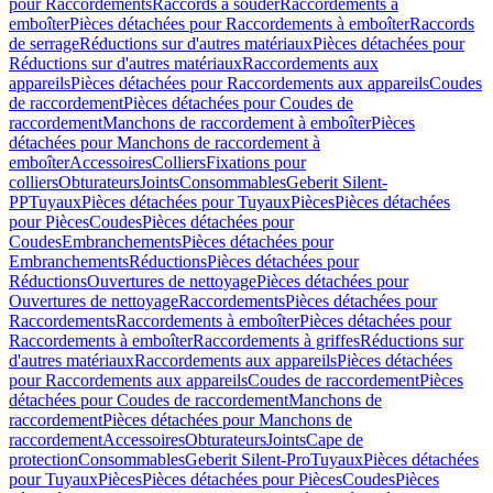
pour Raccordements
Raccords à souder
Raccordements à
emboîter
Pièces détachées pour Raccordements à emboîter
Raccords
de serrage
Réductions sur d'autres matériaux
Pièces détachées pour
Réductions sur d'autres matériaux
Raccordements aux
appareils
Pièces détachées pour Raccordements aux appareils
Coudes
de raccordement
Pièces détachées pour Coudes de
raccordement
Manchons de raccordement à emboîter
Pièces
détachées pour Manchons de raccordement à
emboîter
Accessoires
Colliers
Fixations pour
colliers
Obturateurs
Joints
Consommables
Geberit Silent-
PP
Tuyaux
Pièces détachées pour Tuyaux
Pièces
Pièces détachées
pour Pièces
Coudes
Pièces détachées pour
Coudes
Embranchements
Pièces détachées pour
Embranchements
Réductions
Pièces détachées pour
Réductions
Ouvertures de nettoyage
Pièces détachées pour
Ouvertures de nettoyage
Raccordements
Pièces détachées pour
Raccordements
Raccordements à emboîter
Pièces détachées pour
Raccordements à emboîter
Raccordements à griffes
Réductions sur
d'autres matériaux
Raccordements aux appareils
Pièces détachées
pour Raccordements aux appareils
Coudes de raccordement
Pièces
détachées pour Coudes de raccordement
Manchons de
raccordement
Pièces détachées pour Manchons de
raccordement
Accessoires
Obturateurs
Joints
Cape de
protection
Consommables
Geberit Silent-Pro
Tuyaux
Pièces détachées
pour Tuyaux
Pièces
Pièces détachées pour Pièces
Coudes
Pièces