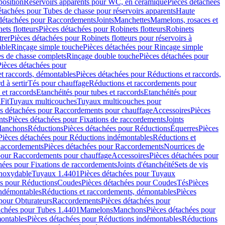
position
Réservoirs apparents pour WC, en céramique
Pièces détachées
étachées pour Tubes de chasse pour réservoirs apparents
Haute
détachées pour Raccordements
Joints
Manchettes
Mamelons, rosaces et
ets flotteurs
Pièces détachées pour Robinets flotteurs
Robinets
trer
Pièces détachées pour Robinets flotteurs pour réservoirs à
able
Rinçage simple touche
Pièces détachées pour Rinçage simple
s de chasse complets
Rinçage double touche
Pièces détachées pour
Pièces détachées pour
t raccords, démontables
Pièces détachées pour Réductions et raccords,
d à sertir
Tés pour chauffage
Réductions et raccordements pour
 et raccords
Etanchéités pour tubes et raccords
Etanchéités pour
Fit
Tuyaux multicouches
Tuyaux multicouches pour
s détachées pour Raccordements pour chauffage
Accessoires
Pièces
nts
Pièces détachées pour Fixations de raccordements
Joints
Manchons
Réductions
Pièces détachées pour Réductions
Équerres
Pièces
Pièces détachées pour Réductions indémontables
Réductions et
accordements
Pièces détachées pour Raccordements
Nourrices de
pour Raccordements pour chauffage
Accessoires
Pièces détachées pour
hées pour Fixations de raccordements
Joints d'étanchéité
Sets de vis
Inoxydable
Tuyaux 1.4401
Pièces détachées pour Tuyaux
es pour Réductions
Coudes
Pièces détachées pour Coudes
Tés
Pièces
indémontables
Réductions et raccordements, démontables
Pièces
pour Obturateurs
Raccordements
Pièces détachées pour
achées pour Tubes 1.4401
Mamelons
Manchons
Pièces détachées pour
ontables
Pièces détachées pour Réductions indémontables
Réductions