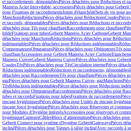
et raccordements, démontables
Pièces détachées pour Réductions et r
Mapress Acier Inoxydable, accessoires
Pièces détachées pour Geberit 
pour Fixations de raccordements
Joints d'étanchéité
Sets de vis pour a
Manchons
Réductions
Pièces détachées pour Réductions
Coudes
Pièces
et raccords, démontables
Pièces détachées pour Réductions et raccord
détachées pour Tés pour chauffage
Raccordements pour chauffage
Piè
bride
Fixations pour tubes
Geberit Mapress Acier Carbone
Geberit Map
détachées pour Manchons
Réductions
Pièces détachées pour Réductio
indémontables
Pièces détachées pour Réductions indémontables
Réduct
Compensateurs
Obturateurs
Pièces détachées pour Obturateurs
Tés pou
chauffage
Accessoires pour Geberit Mapress Acier Carbone
Etanchemen
Mapress Cuivre
Geberit Mapress Cuivre
Pièces détachées pour Geberi
Coudes
Tés
Pièces détachées pour Tés
Circulation interne
Pièces détach
Réductions indémontables
Réductions et raccordements, démontables
détachées pour Raccordements
Tés pour chauffage
Pièces détachées p
gaz
Pièces détachées pour Geberit Mapress Cuivre, gaz
Manchons
Pièc
Tés
Réductions indémontables
Pièces détachées pour Réductions indé
détachées pour Obturateurs
Raccordements
Pièces détachées pour Rac
tubes et raccords
Fixations pour tubes
Fixations de raccordements
Pièce
rinçage hygiéniques
Pièces détachées pour Unités de rinçage hygiéniq
rinçage forcé hygiénique
Pièces détachées pour Réservoirs et comman
pour Modules d’hygiène intégrés
Accessoires pour réservoirs et com
hygiénique
Capteurs
Câbles
Blocs d’alimentation
Pièces détachées pour
Geberit Connect pour système d'hygiène Geberit
Gateways
Pièces dét
incliné
Pièces détachées pour Vannes à siège incliné
Avec raccords à se