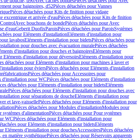
rs de douche, d90
Avec caches bondes
Pièces détachées pour Avec
ement pour baignoires, d52
Pièces détachées pour Vannes
trique
Pièces détachées pour Kits de finition pour vidage
ge excentrique et arrivée d'eau
Pièces détachées pour Kits de finition
hControl
Avec bouchons de bonde
Pièces détachées pour Avec
se d'eau
Geberit Duofix
Parois
Pièces détachées pour Parois
Systèmes
achées pour Eléments d'installation
Eléments d'installation pour
 pour lavabos
Eléments d'installation pour bidets
Pièces détachées pour
nstallation pour douches avec évacuation murale
Pièces détachées
ments d'installation pour douches et baignoires
Eléments pour
r Eléments d'installation pour déversoirs
Eléments d'installation pour
es détachées pour Eléments d'installation pour machines à laver et
installation pour éviers
Pièces détachées pour Eléments d'installation
réfabrications
Pièces détachées pour Accessoires pour
 d'installation pour WC
Pièces détachées pour Eléments d'installation
ces détachées pour Eléments d'installation pour bidets
Eléments
urale
Pièces détachées pour Eléments d'installation pour douches avec
nstallation pour séparations de douche
Eléments d'installation pour
er et lave-vaisselle
Pièces détachées pour Eléments d'installation pour
allation
Pièces détachées pour Modules d'installation
Modules pour
r systèmes d'alimentation
Pièces détachées pour Pour systèmes
pour WC
Pièces détachées pour Eléments d'installation pour
étachées pour Eléments d'installation pour bidets
Eléments
ur Eléments d'installation pour douches
Accessoires
Pièces détachées
 en matière synthétique
Pièces détachées pour Réservoirs apparents