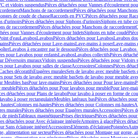
C et vidoirs suspendus
Pièces détachées pour Vannes d'écoulement pou
ccordement
Manchons de raccordement
Pièces détachées pour Manchons
longes de coude de chasse
Raccords en PVC
Pièces détachées pour Ra
s d'urinoirs
Pièces détachées pour Siphons d'urinoirs
Siphons en tube c
ns de raccordement
Pièces détachées pour Manchons de raccordement
C
chées pour Vannes d'écoulement pour bidets
Siphons en tube coudé
Pièc
Point d'eau
Lavabos
Lavabos
Pièces détachées pour Lavabos
Lavabos dou
ains
Pièces détachées pour Lave-mains
Lave-mains à poser
Lave-mains 
oîter
Lavabos à encastrer par le dessous
Pièces détachées pour Lavabos à
ées pour Lavabos pour enfants
Lavabos
Lavabos collectifs
Pièces détaché
our Déversoirs muraux
Vidoirs suspendus
Pièces détachées pour Vidoirs
es pour Lavabos pour salles de classe
Accessoires
Colonnes
Pièces détac
Caches décoratifs
Etagères murales
Sets de lavabo avec meuble bas
Sets 
es pour Sets de lavabo avec meuble bas
Sets de lavabo pour meuble ave
ur Meubles bas
Pour lave-mains
Pièces détachées pour Pour lave-mains
P
r meuble
Pièces détachées pour Pour lavabos pour meuble
Pour lave-mai
ces détachées pour Plans de lavabo
Pour lavabo à poser en forme de cou
lavabo à poser rectangulaire
Meubles latéraux bas
Pièces détachées pour
 hautes
Colonnes mi-hautes
Pièces détachées pour Colonnes mi-hautes
A
res murales
Pièces détachées pour Etagères murales
Accessoires
Pièces d
x de pieds
Tableaux magnétiques
Prises électriques
Pièces détachées pour 
es détachées pour Avec éclairage intégrée
Armoires à glace
Pièces détac
ur Sans éclairage intégré
Accessoires
Eléments d'éclairage
Poignées
Autr
e, alimentation sur secteur
Pièces détachées pour Montage sur gorge, al
gorge, alimentation par générateur
Pièces détachées pour Montage sur g