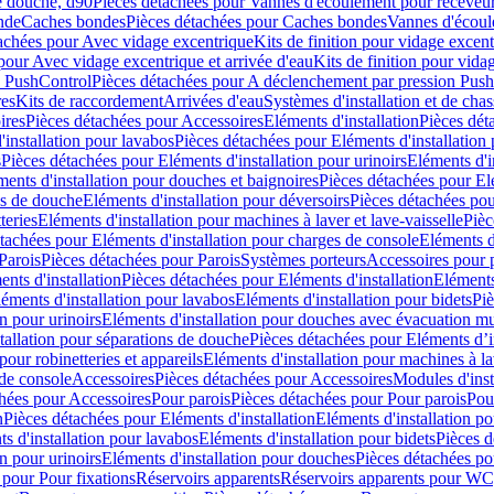
e douche, d90
Pièces détachées pour Vannes d'écoulement pour receveu
nde
Caches bondes
Pièces détachées pour Caches bondes
Vannes d'écoul
achées pour Avec vidage excentrique
Kits de finition pour vidage excen
pour Avec vidage excentrique et arrivée d'eau
Kits de finition pour vida
n PushControl
Pièces détachées pour A déclenchement par pression Pus
res
Kits de raccordement
Arrivées d'eau
Systèmes d'installation et de chas
ires
Pièces détachées pour Accessoires
Eléments d'installation
Pièces dét
'installation pour lavabos
Pièces détachées pour Eléments d'installation
s
Pièces détachées pour Eléments d'installation pour urinoirs
Eléments d'i
ments d'installation pour douches et baignoires
Pièces détachées pour Elé
ns de douche
Eléments d'installation pour déversoirs
Pièces détachées pou
teries
Eléments d'installation pour machines à laver et lave-vaisselle
Pièc
tachées pour Eléments d'installation pour charges de console
Eléments d'
Parois
Pièces détachées pour Parois
Systèmes porteurs
Accessoires pour p
nts d'installation
Pièces détachées pour Eléments d'installation
Eléments
éments d'installation pour lavabos
Eléments d'installation pour bidets
Piè
n pour urinoirs
Eléments d'installation pour douches avec évacuation m
tallation pour séparations de douche
Pièces détachées pour Eléments d’i
pour robinetteries et appareils
Eléments d'installation pour machines à lav
 de console
Accessoires
Pièces détachées pour Accessoires
Modules d'inst
hées pour Accessoires
Pour parois
Pièces détachées pour Pour parois
Pou
n
Pièces détachées pour Eléments d'installation
Eléments d'installation 
s d'installation pour lavabos
Eléments d'installation pour bidets
Pièces d
n pour urinoirs
Eléments d'installation pour douches
Pièces détachées po
 pour Pour fixations
Réservoirs apparents
Réservoirs apparents pour WC,