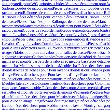
aux appareils pour WC, urinoirs et bidets
Vannes d'écoulement pour W
Siphons
Coudes de raccordement
Pièces détachées pour Coudes de ra
raccordement
Rallonges de coude de chasse
Pièces détachées pour Ral
d'urinoirs
Pièces détachées pour Vannes d'écoulement d'urinoirs
Siphon
de chasse
Pièces détachées pour Rallonges de coude de chasse
Mancho
raccordement
Manchettes
Vannes d'écoulement pour bidets
Pièces déta
raccordement
Coudes de raccordement
Recouvrements
Raccords
Joints
meuble
Lavabos à poser
Pièces détachées pour Lavabos à poser
Lave-m
emboîtés
Pièces détachées pour Lavabos semi-emboîtés
Lavabos à emb
Lavabos d'angle
Lavabos Comfort
Lavabos pour enfants
Pièces détach
pour Autres déversoirs muraux
Déversoirs muraux
Pièces détachées p
usages
Vidoirs pour plâtre
Lavabos pour salles de classe
Pièces détaché
siphons
Accessoires
Caches bondes
Porte-serviettes
Matériel de fixation
mains avec meuble bas
Sets de lavabo avec meuble bas
Pièces détaché
meuble bas
Meubles de salle de bains
Meubles bas
Pièces détachées po
doubles
Pièces détachées pour Pour lavabos doubles
Pour lavabos pou
d'angle
Pièces détachées pour Pour lavabos d'angle
Plans de lavabo
Piè
coupelle
Pour lavabo à poser rectangulaire
Pièces détachées pour Pour 
Meubles latéraux bas
Colonnes hautes
Pièces détachées pour Colonnes
compactes
Autres meubles
Pièces détachées pour Autres meubles
Etagè
serviettes et crochets porte-serviettes
Eléments d'éclairage
Poignées
Jeu
glace
Miroirs
Pièces détachées pour Miroirs
Avec éclairage intégrée
Pièc
pour Avec éclairage intégrée
Sans éclairage intégré
Pièces détachées po
lavabo
Pièces détachées pour Robinetteries de lavabo
Montage sur gorg
détachées pour Montage sur gorge, alimentation par piles
Montage sur 