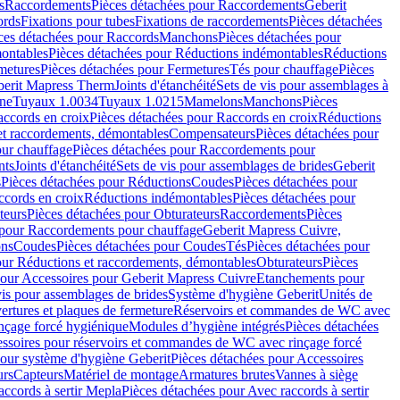
s
Raccordements
Pièces détachées pour Raccordements
Geberit
ords
Fixations pour tubes
Fixations de raccordements
Pièces détachées
ces détachées pour Raccords
Manchons
Pièces détachées pour
ontables
Pièces détachées pour Réductions indémontables
Réductions
metures
Pièces détachées pour Fermetures
Tés pour chauffage
Pièces
berit Mapress Therm
Joints d'étanchéité
Sets de vis pour assemblages à
one
Tuyaux 1.0034
Tuyaux 1.0215
Mamelons
Manchons
Pièces
ccords en croix
Pièces détachées pour Raccords en croix
Réductions
et raccordements, démontables
Compensateurs
Pièces détachées pour
ur chauffage
Pièces détachées pour Raccordements pour
nts
Joints d'étanchéité
Sets de vis pour assemblages de brides
Geberit
s
Pièces détachées pour Réductions
Coudes
Pièces détachées pour
ccords en croix
Réductions indémontables
Pièces détachées pour
teurs
Pièces détachées pour Obturateurs
Raccordements
Pièces
 pour Raccordements pour chauffage
Geberit Mapress Cuivre,
ons
Coudes
Pièces détachées pour Coudes
Tés
Pièces détachées pour
our Réductions et raccordements, démontables
Obturateurs
Pièces
pour Accessoires pour Geberit Mapress Cuivre
Etanchements pour
vis pour assemblages de brides
Système d'hygiène Geberit
Unités de
rtures et plaques de fermeture
Réservoirs et commandes de WC avec
inçage forcé hygiénique
Modules d’hygiène intégrés
Pièces détachées
essoires pour réservoirs et commandes de WC avec rinçage forcé
our système d'hygiène Geberit
Pièces détachées pour Accessoires
urs
Capteurs
Matériel de montage
Armatures brutes
Vannes à siège
accords à sertir Mepla
Pièces détachées pour Avec raccords à sertir