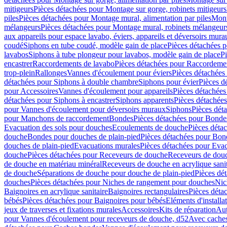
mitigeurs
Pièces détachées pour Montage sur gorge, robinets mitigeurs
piles
Pièces détachées pour Montage mural, alimentation par piles
Mont
mélangeurs
Pièces détachées pour Montage mural, robinets mélangeur
aux appareils pour espace lavabo, éviers, appareils et déversoirs mura
coudé
Siphons en tube coudé, modèle gain de place
Pièces détachées p
lavabos
Siphons à tube plongeur pour lavabos, modèle gain de place
P
encastrer
Raccordements de lavabo
Pièces détachées pour Raccordeme
trop-plein
Rallonges
Vannes d'écoulement pour éviers
Pièces détachées
détachées pour Siphons à double chambre
Siphons pour évier
Pièces d
pour Accessoires
Vannes d'écoulement pour appareils
Pièces détachées
détachées pour Siphons à encastrer
Siphons apparents
Pièces détachée
pour Vannes d'écoulement pour déversoirs muraux
Siphons
Pièces dét
pour Manchons de raccordement
Bondes
Pièces détachées pour Bonde
Evacuation des sols pour douches
Ecoulements de douche
Pièces déta
douche
Bondes pour douches de plain-pied
Pièces détachées pour Bon
douches de plain-pied
Evacuations murales
Pièces détachées pour Eva
douche
Pièces détachées pour Receveurs de douche
Receveurs de douch
de douche en matériau minéral
Receveurs de douche en acrylique sanit
de douche
Séparations de douche pour douche de plain-pied
Pièces dé
douches
Pièces détachées pour Niches de rangement pour douches
Nic
Baignoires en acrylique sanitaire
Baignoires rectangulaires
Pièces déta
bébés
Pièces détachées pour Baignoires pour bébés
Eléments d'installa
jeux de traverses et fixations murales
Accessoires
Kits de réparation
Aut
pour Vannes d'écoulement pour receveurs de douche, d52
Avec cache