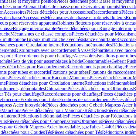
ant
Basse et moyenne position
Pièces détachées pour Basse et moyenne 
achées pour Attenant
Tubes de chasse pour réservoirs apparents
Pièces d
on
Accessoires
Pièces détachées pour Accessoires
Raccordements
Pièces 
s de chasse
Accessoires
Mécanismes de chasse et robinets flotteurs
Robin
eurs pour réservoirs apparents
Robinets flotteurs pour réservoirs à encas
 chasse
Rinçage interrompable
Pièces détachées pour Rinçage interromp
touche
Mécanismes de chasse complets
Pièces détachées pour Mécanisme
 multicouche
Tuyaux multicouche avec résistance chauffante
Raccords
étachées pour Circulation interne
Réductions indémontables
Réductions e
rdements
Distributeurs avec raccordement à visser
Répartiteur avec raccor
es pour Raccordements pour chauffage
Accessoires
Isolations pour tubes
nchéité
Sets de vis pour assemblages à bride
Consommables
Geberit Push
ces détachées pour Raccordements
Raccordements pour chauffage
Pièce
ts pour tubes et raccords
Fixations pour tubes
Fixations de raccordeme
ords
Pièces détachées pour Raccords
Manchons
Pièces détachées pour 
erne
Pièces détachées pour Circulation interne
Réductions indémontables
cordements, démontables
Obturateurs
Pièces détachées pour Obturateurs
R
ur Tés pour chauffage
Raccordements pour chauffage
Pièces détachées 
et raccords
Fixations pour tubes
Fixations de raccordements
Pièces détac
apress Acier Inoxydable
Pièces détachées pour Geberit Mapress Acier 
s
Manchons
Pièces détachées pour Manchons
Réductions
Pièces détaché
on interne
Réductions indémontables
Pièces détachées pour Réductions 
eurs
Pièces détachées pour Compensateurs
Obturateurs
Pièces détachées 
es pour Geberit Mapress Acier Inoxydable, gaz
Tubes 1.4401
Pièces dét
 détachées pour Coudes
Tés
Pièces détachées pour Tés
Réductions indém