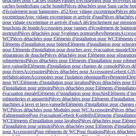
détachées pour Caches bondes
Vannes d'écoulement pour receveurs d
caches bondes
Sans cache bonde
Pièces détachées pour Sans cache bo
d'écoulement pour baignoires, d52
Avec vidage excentrique
Pièces dét
excentrique
Avec vidage excentrique et arrivée d'eau
Pièces détachées 
pour vidage excentrique et arrivée d'eau
A déclenchement par pressio
bouchons de bonde
Accessoires pour vannes d'écoulement de baignoi
porteurs
Pièces détachées pour Systèmes porteurs
Revêtements
Accesso
WC
Pièces détachées pour Eléments d'installation pour WC
Eléments d
Eléments d'installation pour bidets
Eléments d'installation pour urinoir
pour Eléments d'installation pour douches avec évacuation murale
Elé
séparations de douche
Pièces détachées pour Eléments pour séparatio
robinetteries
Pièces détachées pour Eléments d'installation pour robinet
lave-vaisselle
Eléments d'installation pour charges de console
Pièces dé
pour éviers
Accessoires
Pièces détachées pour Accessoires
Geberit GIS
préfabrications
Accessoires pour l'isolation phonique
Revêtements
Eléme
pour WC
Eléments d'installation pour lavabos
Pièces détachées pour El
d'installation pour urinoirs
Pièces détachées pour Eléments d'installatio
évacuation murale
Eléments d’installation pour douches
Eléments d’ins
robinetteries et appareils
Pièces détachées pour Eléments d'installation 
machines à laver et lave-vaisselle
Eléments d'installation pour charges
WC
Pièces détachées pour Modules pour WC
Accessoires
Pièces détac
d'alimentation
Pour évacuation
Geberit Kombifix
Eléments d'installatio
WC
Eléments d'installation pour lavabos
Pièces détachées pour Elément
d'installation pour urinoirs
Pièces détachées pour Eléments d'installatio
pour Accessoires
Pour eléments de WC
Pour fixations
Pièces détachées