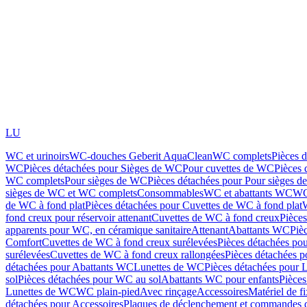
LU
WC et urinoirs
WC-douches Geberit AquaClean
WC complets
Pièces 
WC
Pièces détachées pour Sièges de WC
Pour cuvettes de WC
Pièces 
WC complets
Pour sièges de WC
Pièces détachées pour Pour sièges 
sièges de WC et WC complets
Consommables
WC et abattants WC
WC
de WC à fond plat
Pièces détachées pour Cuvettes de WC à fond plat
fond creux pour réservoir attenant
Cuvettes de WC à fond creux
Pièce
apparents pour WC, en céramique sanitaire
Attenant
Abattants WC
Piè
Comfort
Cuvettes de WC à fond creux surélevées
Pièces détachées po
surélevées
Cuvettes de WC à fond creux rallongées
Pièces détachées p
détachées pour Abattants WC
Lunettes de WC
Pièces détachées pour 
sol
Pièces détachées pour WC au sol
Abattants WC pour enfants
Pièces
Lunettes de WC
WC plain-pied
Avec rinçage
Accessoires
Matériel de f
détachées pour Accessoires
Plaques de déclenchement et commandes