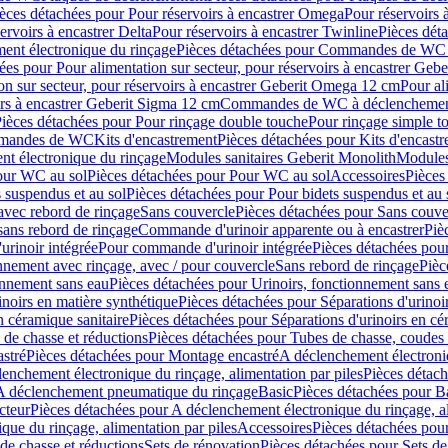
èces détachées pour Pour réservoirs à encastrer Omega
Pour réservoirs 
ervoirs à encastrer Delta
Pour réservoirs à encastrer Twinline
Pièces déta
t électronique du rinçage
Pièces détachées pour Commandes de WC à
ées pour Pour alimentation sur secteur, pour réservoirs à encastrer Geb
on sur secteur, pour réservoirs à encastrer Geberit Omega 12 cm
Pour al
irs à encastrer Geberit Sigma 12 cm
Commandes de WC à déclenchement
ièces détachées pour Pour rinçage double touche
Pour rinçage simple t
ommandes de WC
Kits d'encastrement
Pièces détachées pour Kits d'encast
t électronique du rinçage
Modules sanitaires Geberit Monolith
Modules
our WC au sol
Pièces détachées pour Pour WC au sol
Accessoires
Pièces
 suspendus et au sol
Pièces détachées pour Pour bidets suspendus et au 
avec rebord de rinçage
Sans couvercle
Pièces détachées pour Sans couve
sans rebord de rinçage
Commande d'urinoir apparente ou à encastrer
Piè
rinoir intégrée
Pour commande d'urinoir intégrée
Pièces détachées pou
nnement avec rinçage, avec / pour couvercle
Sans rebord de rinçage
Pièc
onnement sans eau
Pièces détachées pour Urinoirs, fonctionnement sans 
inoirs en matière synthétique
Pièces détachées pour Séparations d'urinoi
n céramique sanitaire
Pièces détachées pour Séparations d'urinoirs en cé
 de chasse et réductions
Pièces détachées pour Tubes de chasse, coudes 
stré
Pièces détachées pour Montage encastré
A déclenchement électroniq
enchement électronique du rinçage, alimentation par piles
Pièces détach
 A déclenchement pneumatique du rinçage
Basic
Pièces détachées pour B
cteur
Pièces détachées pour A déclenchement électronique du rinçage, al
que du rinçage, alimentation par piles
Accessoires
Pièces détachées pou
de chasse et réductions
Sets de rénovation
Pièces détachées pour Sets de