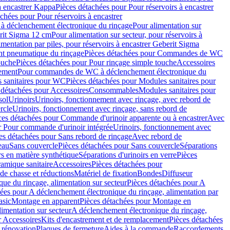
à encastrer Kappa
Pièces détachées pour Pour réservoirs à encastrer
chées pour Pour réservoirs à encastrer
 déclenchement électronique du rinçage
Pour alimentation sur
erit Sigma 12 cm
Pour alimentation sur secteur, pour réservoirs à
imentation par piles, pour réservoirs à encastrer Geberit Sigma
 pneumatique du rinçage
Pièces détachées pour Commandes de WC
ouche
Pièces détachées pour Pour rinçage simple touche
Accessoires
rement
Pour commandes de WC à déclenchement électronique du
 sanitaires pour WC
Pièces détachées pour Modules sanitaires pour
 détachées pour Accessoires
Consommables
Modules sanitaires pour
sol
Urinoirs
Urinoirs, fonctionnement avec rinçage, avec rebord de
rcle
Urinoirs, fonctionnement avec rinçage, sans rebord de
ces détachées pour Commande d'urinoir apparente ou à encastrer
Avec
r Pour commande d'urinoir intégrée
Urinoirs, fonctionnement avec
es détachées pour Sans rebord de rinçage
Avec rebord de
eau
Sans couvercle
Pièces détachées pour Sans couvercle
Séparations
rs en matière synthétique
Séparations d'urinoirs en verre
Pièces
ramique sanitaire
Accessoires
Pièces détachées pour
de chasse et réductions
Matériel de fixation
Bondes
Diffuseur
ue du rinçage, alimentation sur secteur
Pièces détachées pour A
ées pour A déclenchement électronique du rinçage, alimentation par
asic
Montage en apparent
Pièces détachées pour Montage en
imentation sur secteur
A déclenchement électronique du rinçage,
r Accessoires
Kits d'encastrement et de remplacement
Pièces détachées
 rénovation
Plaques de fermeture
Aides à la commande
Raccordements