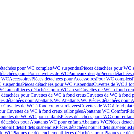
détachées pour WC complets
WC suspendus
Pièces détachées pour WC 
détachées pour Pour cuvettes de WC
Panneaux design
Pièces détachées
de WC
Accessoires
Pièces détachées pour Accessoires
Pour WC complets
 suspendus
Pièces détachées pour WC suspendus
Cuvettes de WC à fo
WC au sol
Pièces détachées pour WC au sol
Cuvettes de WC à fond creux
s détachées pour Cuvettes de WC à fond creux
Cuvettes de WC à fond p
ces détachées pour Abattants WC
Abattants WC
Pièces détachées pour 
ur Cuvettes de WC à fond creux surélevées
Cuvettes de WC à fond plat 
our Cuvettes de WC à fond creux rallongées
Abattants WC Comfort
Piè
Lunettes de WC
WC pour enfants
Pièces détachées pour WC pour enfant
 détachées pour Abattants WC pour enfants
Abattants WC
Pièces détac
ixation
Bidets
Bidets suspendus
Pièces détachées pour Bidets suspendus
B
 de WC
Plaques de déclenchement
Pièces détachées pour Plaques de dé