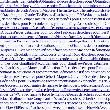
accordements, démontables
Obturateurs
Pièces détachées pour Obturateur
Mapress Acier Inoxydable, accessoires
Etanchements pour tubes et racc
ssemblages de brides
Geberit Mapress Therm
Tuyaux Therm
Raccords
Piè
 détachées pour Coudes
Tés
Pièces détachées pour Tés
Réductions indém
s, démontables
Compensateurs
Pièces détachées pour Compensateurs
Fer
ces détachées pour Raccordements pour chauffage
Accessoires pour Ge
ress Acier Carbone
Pièces détachées pour Geberit Mapress Acier Carb
ns
Coudes
Pièces détachées pour Coudes
Tés
Pièces détachées pour Tés
Ra
ions et raccordements, démontables
Pièces détachées pour Réductions 
r chauffage
Pièces détachées pour Tés pour chauffage
Raccordements po
ts pour tubes et raccords
Fixations pour tubes
Fixations de raccordeme
t Mapress Cuivre
Manchons
Pièces détachées pour Manchons
Réduction
ées pour Circulation interne
Raccords en croix
Pièces détachées pour Ra
Pièces détachées pour Réductions et raccordements, démontables
Obtura
our Tés pour chauffage
Raccordements pour chauffage
Pièces détachées
es détachées pour Manchons
Réductions
Pièces détachées pour Réducti
montables
Réductions et raccordements, démontables
Pièces détachées p
cordements
Accessoires pour Geberit Mapress Cuivre
Pièces détachées 
s détachées pour Fixations de raccordements
Joints d'étanchéité
Sets de 
ues
Accessoires pour unités de rinçage hygiéniques
Capteurs
Câbles
Couve
des de WC avec rinçage forcé hygiénique
Réservoirs à encastrer avec r
mandes de WC avec rinçage forcé hygiénique
Pièces détachées pour Acc
 Blocs d’alimentation
Composants réseau
Accessoires Geberit Connect p
achées pour Gateways
Convertisseurs
Pièces détachées pour Convertisse
rtir FlowFit
Pièces détachées pour Avec raccords à sertir FlowFit
Avec r