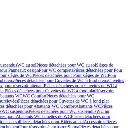
suspendus
WC au sol
Pièces détachées pour WC au sol
Sièges de
 pour Panneaux design
Pour WC complets
Pièces détachées pour Pour
Pour sièges de WC
Pièces détachées pour Pour sièges de WC
Pour
nd creux
Pièces détachées pour Cuvettes de WC à fond creux
Cuvettes
 pour réservoir attenant
Pièces détachées pour Cuvettes de WC à
lat
Pièces détachées pour Cuvettes de WC à fond plat
Réservoirs
Abattants WC
WC Comfort
Pièces détachées pour WC
surélevées
Pièces détachées pour Cuvettes de WC à fond plat
ces détachées pour Abattants WC Comfort
Abattants WC
Pièces
s
WC suspendus
Pièces détachées pour WC suspendus
WC au
hées pour Abattants WC
Lunettes de WC
Pièces détachées pour
idets au sol
Pièces détachées pour Bidets au sol
Accessoires
Pièces
clenchement
Pour réservoirs à encastrer Sigma
Pièces détachées pour