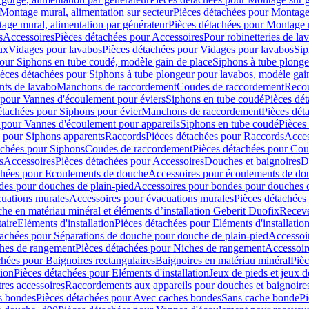
Montage mural, alimentation sur secteur
Pièces détachées pour Montage 
age mural, alimentation par générateur
Pièces détachées pour Montage m
s
Accessoires
Pièces détachées pour Accessoires
Pour robinetteries de la
ux
Vidages pour lavabos
Pièces détachées pour Vidages pour lavabos
Sip
our Siphons en tube coudé, modèle gain de place
Siphons à tube plonge
ièces détachées pour Siphons à tube plongeur pour lavabos, modèle gai
nts de lavabo
Manchons de raccordement
Coudes de raccordement
Reco
 pour Vannes d'écoulement pour éviers
Siphons en tube coudé
Pièces dé
étachées pour Siphons pour évier
Manchons de raccordement
Pièces dét
 pour Vannes d'écoulement pour appareils
Siphons en tube coudé
Pièces
s pour Siphons apparents
Raccords
Pièces détachées pour Raccords
Acces
achées pour Siphons
Coudes de raccordement
Pièces détachées pour Co
s
Accessoires
Pièces détachées pour Accessoires
Douches et baignoires
D
chées pour Ecoulements de douche
Accessoires pour écoulements de do
des pour douches de plain-pied
Accessoires pour bondes pour douches d
cuations murales
Accessoires pour évacuations murales
Pièces détachées
e en matériau minéral et éléments d’installation Geberit Duofix
Receve
aire
Eléments d'installation
Pièces détachées pour Eléments d'installatio
tachées pour Séparations de douche pour douche de plain-pied
Accessoi
hes de rangement
Pièces détachées pour Niches de rangement
Accessoir
chées pour Baignoires rectangulaires
Baignoires en matériau minéral
Pièc
tion
Pièces détachées pour Eléments d'installation
Jeux de pieds et jeux d
res accessoires
Raccordements aux appareils pour douches et baignoire
s bondes
Pièces détachées pour Avec caches bondes
Sans cache bonde
Pi