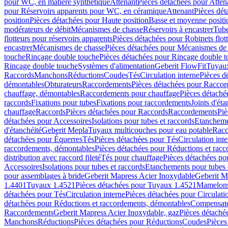
pour WC, en matière synthétique
Attenant
Pièces détachées pour Atten
pour Réservoirs apparents pour WC, en céramique
Attenant
Pièces dét
position
Pièces détachées pour Haute position
Basse et moyenne positi
modérateurs de débit
Mécanismes de chasse
Réservoirs à encastrer
Tube
flotteurs pour réservoirs apparents
Pièces détachées pour Robinets flott
encastrer
Mécanismes de chasse
Pièces détachées pour Mécanismes de
touche
Rinçage double touche
Pièces détachées pour Rinçage double 
Rinçage double touche
Systèmes d'alimentation
Geberit FlowFit
Tuyaux
Raccords
Manchons
Réductions
Coudes
Tés
Circulation interne
Pièces d
démontables
Obturateurs
Raccordements
Pièces détachées pour Racco
chauffage, démontables
Raccordements pour chauffage
Pièces détaché
raccords
Fixations pour tubes
Fixations pour raccordements
Joints d'éta
chauffage
Raccords
Pièces détachées pour Raccords
Raccordements
Piè
détachées pour Accessoires
Isolations pour tubes et raccords
Etanchemen
d'étanchéité
Geberit Mepla
Tuyaux multicouches pour eau potable
Racc
détachées pour Équerres
Tés
Pièces détachées pour Tés
Circulation int
raccordements, démontables
Pièces détachées pour Réductions et rac
distribution avec raccord fileté
Tés pour chauffage
Pièces détachées po
Accessoires
Isolations pour tubes et raccords
Etanchements pour tubes 
pour assemblages à bride
Geberit Mapress Acier Inoxydable
Geberit M
1.4401
Tuyaux 1.4521
Pièces détachées pour Tuyaux 1.4521
Mamelon
détachées pour Tés
Circulation interne
Pièces détachées pour Circulati
détachées pour Réductions et raccordements, démontables
Compensat
Raccordements
Geberit Mapress Acier Inoxydable, gaz
Pièces détaché
Manchons
Réductions
Pièces détachées pour Réductions
Coudes
Pièces