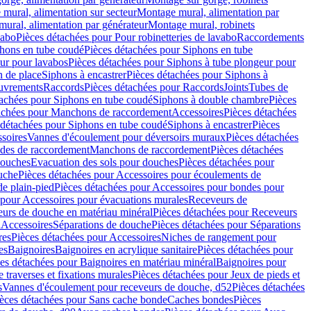
mural, alimentation sur secteur
Montage mural, alimentation par
ural, alimentation par générateur
Montage mural, robinets
vabo
Pièces détachées pour Pour robinetteries de lavabo
Raccordements
hons en tube coudé
Pièces détachées pour Siphons en tube
ur pour lavabos
Pièces détachées pour Siphons à tube plongeur pour
n de place
Siphons à encastrer
Pièces détachées pour Siphons à
uvrements
Raccords
Pièces détachées pour Raccords
Joints
Tubes de
tachées pour Siphons en tube coudé
Siphons à double chambre
Pièces
achées pour Manchons de raccordement
Accessoires
Pièces détachées
 détachées pour Siphons en tube coudé
Siphons à encastrer
Pièces
soires
Vannes d'écoulement pour déversoirs muraux
Pièces détachées
udes de raccordement
Manchons de raccordement
Pièces détachées
ouches
Evacuation des sols pour douches
Pièces détachées pour
uche
Pièces détachées pour Accessoires pour écoulements de
e plain-pied
Pièces détachées pour Accessoires pour bondes pour
 pour Accessoires pour évacuations murales
Receveurs de
urs de douche en matériau minéral
Pièces détachées pour Receveurs
n
Accessoires
Séparations de douche
Pièces détachées pour Séparations
res
Pièces détachées pour Accessoires
Niches de rangement pour
es
Baignoires
Baignoires en acrylique sanitaire
Pièces détachées pour
es détachées pour Baignoires en matériau minéral
Baignoires pour
e traverses et fixations murales
Pièces détachées pour Jeux de pieds et
s
Vannes d'écoulement pour receveurs de douche, d52
Pièces détachées
èces détachées pour Sans cache bonde
Caches bondes
Pièces