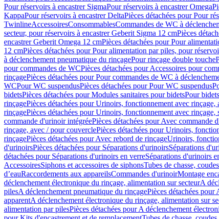
Pour réservoirs à encastrer Sigma
Pour réservoirs à encastrer Omega
Pi
Kappa
Pour réservoirs à encastrer Delta
Pièces détachées pour Pour rés
Twinline
Accessoires
Consommables
Commandes de WC à déclenchemen
secteur, pour réservoirs à encastrer Geberit Sigma 12 cm
Pièces détach
encastrer Geberit Omega 12 cm
Pièces détachées pour Pour alimentati
12 cm
Pièces détachées pour Pour alimentation par piles, pour réservo
à déclenchement pneumatique du rinçage
Pour rinçage double touche
P
pour commandes de WC
Pièces détachées pour Accessoires pour c
rinçage
Pièces détachées pour Pour commandes de WC à déclenchemen
WC
Pour WC suspendus
Pièces détachées pour Pour WC suspendus
P
bidets
Pièces détachées pour Modules sanitaires pour bidets
Pour bidets
rinçage
Pièces détachées pour Urinoirs, fonctionnement avec rinçage, 
rinçage
Pièces détachées pour Urinoirs, fonctionnement avec rinçage, 
commande d'urinoir intégrée
Pièces détachées pour Avec commande d'u
rinçage, avec / pour couvercle
Pièces détachées pour Urinoirs, fonctio
rinçage
Pièces détachées pour Avec rebord de rinçage
Urinoirs, foncti
d'urinoirs
Pièces détachées pour Séparations d'urinoirs
Séparations d'ur
détachées pour Séparations d'urinoirs en verre
Séparations d'urinoirs e
Accessoires
Siphons et accessoires de siphons
Tubes de chasse, coudes
d’eau
Raccordements aux appareils
Commandes d'urinoir
Montage enca
déclenchement électronique du rinçage, alimentation sur secteur
A décl
piles
A déclenchement pneumatique du rinçage
Pièces détachées pour
apparent
A déclenchement électronique du rinçage, alimentation sur se
alimentation par piles
Pièces détachées pour A déclenchement électroni
pour Kits d'encastrement et de remplacement
Tubes de chasse, coudes 