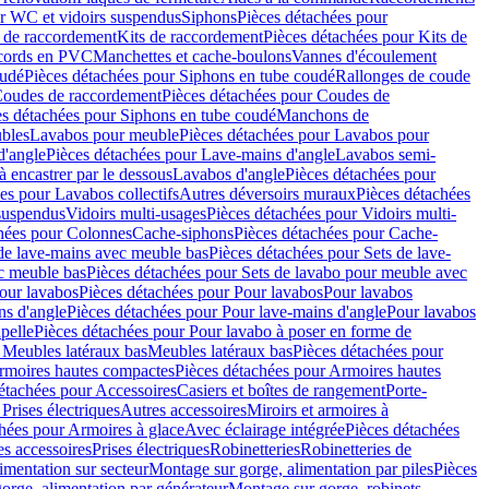
r WC et vidoirs suspendus
Siphons
Pièces détachées pour
 de raccordement
Kits de raccordement
Pièces détachées pour Kits de
ccords en PVC
Manchettes et cache-boulons
Vannes d'écoulement
oudé
Pièces détachées pour Siphons en tube coudé
Rallonges de coude
oudes de raccordement
Pièces détachées pour Coudes de
es détachées pour Siphons en tube coudé
Manchons de
bles
Lavabos pour meuble
Pièces détachées pour Lavabos pour
d'angle
Pièces détachées pour Lave-mains d'angle
Lavabos semi-
 encastrer par le dessous
Lavabos d'angle
Pièces détachées pour
es pour Lavabos collectifs
Autres déversoirs muraux
Pièces détachées
 suspendus
Vidoirs multi-usages
Pièces détachées pour Vidoirs multi-
hées pour Colonnes
Cache-siphons
Pièces détachées pour Cache-
de lave-mains avec meuble bas
Pièces détachées pour Sets de lave-
c meuble bas
Pièces détachées pour Sets de lavabo pour meuble avec
our lavabos
Pièces détachées pour Pour lavabos
Pour lavabos
ns d'angle
Pièces détachées pour Pour lave-mains d'angle
Pour lavabos
pelle
Pièces détachées pour Pour lavabo à poser en forme de
 Meubles latéraux bas
Meubles latéraux bas
Pièces détachées pour
rmoires hautes compactes
Pièces détachées pour Armoires hautes
étachées pour Accessoires
Casiers et boîtes de rangement
Porte-
Prises électriques
Autres accessoires
Miroirs et armoires à
hées pour Armoires à glace
Avec éclairage intégrée
Pièces détachées
es accessoires
Prises électriques
Robinetteries
Robinetteries de
imentation sur secteur
Montage sur gorge, alimentation par piles
Pièces
orge, alimentation par générateur
Montage sur gorge, robinets