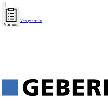
Vers geberit.lu
Mes listes