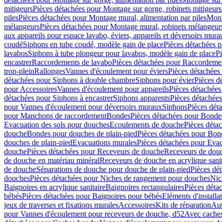
mitigeurs
Pièces détachées pour Montage sur gorge, robinets mitigeurs
piles
Pièces détachées pour Montage mural, alimentation par piles
Mont
mélangeurs
Pièces détachées pour Montage mural, robinets mélangeur
aux appareils pour espace lavabo, éviers, appareils et déversoirs mura
coudé
Siphons en tube coudé, modèle gain de place
Pièces détachées p
lavabos
Siphons à tube plongeur pour lavabos, modèle gain de place
P
encastrer
Raccordements de lavabo
Pièces détachées pour Raccordeme
trop-plein
Rallonges
Vannes d'écoulement pour éviers
Pièces détachées
détachées pour Siphons à double chambre
Siphons pour évier
Pièces d
pour Accessoires
Vannes d'écoulement pour appareils
Pièces détachées
détachées pour Siphons à encastrer
Siphons apparents
Pièces détachée
pour Vannes d'écoulement pour déversoirs muraux
Siphons
Pièces dét
pour Manchons de raccordement
Bondes
Pièces détachées pour Bonde
Evacuation des sols pour douches
Ecoulements de douche
Pièces déta
douche
Bondes pour douches de plain-pied
Pièces détachées pour Bon
douches de plain-pied
Evacuations murales
Pièces détachées pour Eva
douche
Pièces détachées pour Receveurs de douche
Receveurs de douch
de douche en matériau minéral
Receveurs de douche en acrylique sanit
de douche
Séparations de douche pour douche de plain-pied
Pièces dé
douches
Pièces détachées pour Niches de rangement pour douches
Nic
Baignoires en acrylique sanitaire
Baignoires rectangulaires
Pièces déta
bébés
Pièces détachées pour Baignoires pour bébés
Eléments d'installa
jeux de traverses et fixations murales
Accessoires
Kits de réparation
Aut
pour Vannes d'écoulement pour receveurs de douche, d52
Avec cache