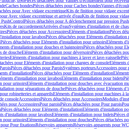
e douche, d90
Pièces détachées pour Vannes d'écoulement pour receveu
nde
Caches bondes
Pièces détachées pour Caches bondes
Vannes d'écoul
achées pour Avec vidage excentrique
Kits de finition pour vidage excen
pour Avec vidage excentrique et arrivée d'eau
Kits de finition pour vida
n PushControl
Pièces détachées pour A déclenchement par pression Pus
res
Kits de raccordement
Arrivées d'eau
Systèmes d'installation et de chas
ires
Pièces détachées pour Accessoires
Eléments d'installation
Pièces dét
'installation pour lavabos
Pièces détachées pour Eléments d'installation
s
Pièces détachées pour Eléments d'installation pour urinoirs
Eléments d'i
ments d'installation pour douches et baignoires
Pièces détachées pour Elé
ns de douche
Eléments d'installation pour déversoirs
Pièces détachées pou
teries
Eléments d'installation pour machines à laver et lave-vaisselle
Pièc
tachées pour Eléments d'installation pour charges de console
Eléments d'
Parois
Pièces détachées pour Parois
Systèmes porteurs
Accessoires pour p
nts d'installation
Pièces détachées pour Eléments d'installation
Eléments
éments d'installation pour lavabos
Eléments d'installation pour bidets
Piè
n pour urinoirs
Eléments d'installation pour douches avec évacuation m
tallation pour séparations de douche
Pièces détachées pour Eléments d’i
pour robinetteries et appareils
Eléments d'installation pour machines à lav
 de console
Accessoires
Pièces détachées pour Accessoires
Modules d'inst
hées pour Accessoires
Pour parois
Pièces détachées pour Pour parois
Pou
n
Pièces détachées pour Eléments d'installation
Eléments d'installation 
s d'installation pour lavabos
Eléments d'installation pour bidets
Pièces d
n pour urinoirs
Eléments d'installation pour douches
Pièces détachées po
 pour Pour fixations
Réservoirs apparents
Réservoirs apparents pour WC,