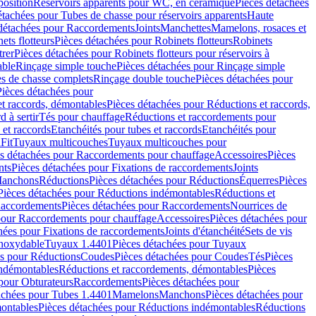
position
Réservoirs apparents pour WC, en céramique
Pièces détachées
étachées pour Tubes de chasse pour réservoirs apparents
Haute
détachées pour Raccordements
Joints
Manchettes
Mamelons, rosaces et
ets flotteurs
Pièces détachées pour Robinets flotteurs
Robinets
trer
Pièces détachées pour Robinets flotteurs pour réservoirs à
able
Rinçage simple touche
Pièces détachées pour Rinçage simple
s de chasse complets
Rinçage double touche
Pièces détachées pour
Pièces détachées pour
t raccords, démontables
Pièces détachées pour Réductions et raccords,
d à sertir
Tés pour chauffage
Réductions et raccordements pour
 et raccords
Etanchéités pour tubes et raccords
Etanchéités pour
Fit
Tuyaux multicouches
Tuyaux multicouches pour
s détachées pour Raccordements pour chauffage
Accessoires
Pièces
nts
Pièces détachées pour Fixations de raccordements
Joints
Manchons
Réductions
Pièces détachées pour Réductions
Équerres
Pièces
Pièces détachées pour Réductions indémontables
Réductions et
accordements
Pièces détachées pour Raccordements
Nourrices de
pour Raccordements pour chauffage
Accessoires
Pièces détachées pour
hées pour Fixations de raccordements
Joints d'étanchéité
Sets de vis
Inoxydable
Tuyaux 1.4401
Pièces détachées pour Tuyaux
es pour Réductions
Coudes
Pièces détachées pour Coudes
Tés
Pièces
indémontables
Réductions et raccordements, démontables
Pièces
pour Obturateurs
Raccordements
Pièces détachées pour
achées pour Tubes 1.4401
Mamelons
Manchons
Pièces détachées pour
ontables
Pièces détachées pour Réductions indémontables
Réductions