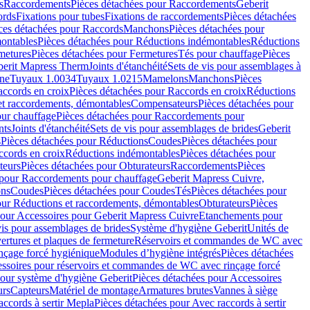
s
Raccordements
Pièces détachées pour Raccordements
Geberit
ords
Fixations pour tubes
Fixations de raccordements
Pièces détachées
ces détachées pour Raccords
Manchons
Pièces détachées pour
ontables
Pièces détachées pour Réductions indémontables
Réductions
metures
Pièces détachées pour Fermetures
Tés pour chauffage
Pièces
berit Mapress Therm
Joints d'étanchéité
Sets de vis pour assemblages à
one
Tuyaux 1.0034
Tuyaux 1.0215
Mamelons
Manchons
Pièces
ccords en croix
Pièces détachées pour Raccords en croix
Réductions
et raccordements, démontables
Compensateurs
Pièces détachées pour
ur chauffage
Pièces détachées pour Raccordements pour
nts
Joints d'étanchéité
Sets de vis pour assemblages de brides
Geberit
s
Pièces détachées pour Réductions
Coudes
Pièces détachées pour
ccords en croix
Réductions indémontables
Pièces détachées pour
teurs
Pièces détachées pour Obturateurs
Raccordements
Pièces
 pour Raccordements pour chauffage
Geberit Mapress Cuivre,
ons
Coudes
Pièces détachées pour Coudes
Tés
Pièces détachées pour
our Réductions et raccordements, démontables
Obturateurs
Pièces
pour Accessoires pour Geberit Mapress Cuivre
Etanchements pour
vis pour assemblages de brides
Système d'hygiène Geberit
Unités de
rtures et plaques de fermeture
Réservoirs et commandes de WC avec
inçage forcé hygiénique
Modules d’hygiène intégrés
Pièces détachées
essoires pour réservoirs et commandes de WC avec rinçage forcé
our système d'hygiène Geberit
Pièces détachées pour Accessoires
urs
Capteurs
Matériel de montage
Armatures brutes
Vannes à siège
accords à sertir Mepla
Pièces détachées pour Avec raccords à sertir