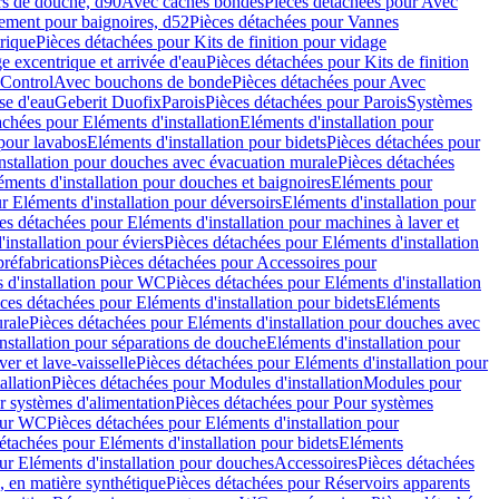
rs de douche, d90
Avec caches bondes
Pièces détachées pour Avec
ement pour baignoires, d52
Pièces détachées pour Vannes
trique
Pièces détachées pour Kits de finition pour vidage
ge excentrique et arrivée d'eau
Pièces détachées pour Kits de finition
hControl
Avec bouchons de bonde
Pièces détachées pour Avec
se d'eau
Geberit Duofix
Parois
Pièces détachées pour Parois
Systèmes
achées pour Eléments d'installation
Eléments d'installation pour
 pour lavabos
Eléments d'installation pour bidets
Pièces détachées pour
nstallation pour douches avec évacuation murale
Pièces détachées
ments d'installation pour douches et baignoires
Eléments pour
r Eléments d'installation pour déversoirs
Eléments d'installation pour
es détachées pour Eléments d'installation pour machines à laver et
installation pour éviers
Pièces détachées pour Eléments d'installation
réfabrications
Pièces détachées pour Accessoires pour
 d'installation pour WC
Pièces détachées pour Eléments d'installation
ces détachées pour Eléments d'installation pour bidets
Eléments
urale
Pièces détachées pour Eléments d'installation pour douches avec
nstallation pour séparations de douche
Eléments d'installation pour
er et lave-vaisselle
Pièces détachées pour Eléments d'installation pour
allation
Pièces détachées pour Modules d'installation
Modules pour
r systèmes d'alimentation
Pièces détachées pour Pour systèmes
pour WC
Pièces détachées pour Eléments d'installation pour
étachées pour Eléments d'installation pour bidets
Eléments
ur Eléments d'installation pour douches
Accessoires
Pièces détachées
 en matière synthétique
Pièces détachées pour Réservoirs apparents