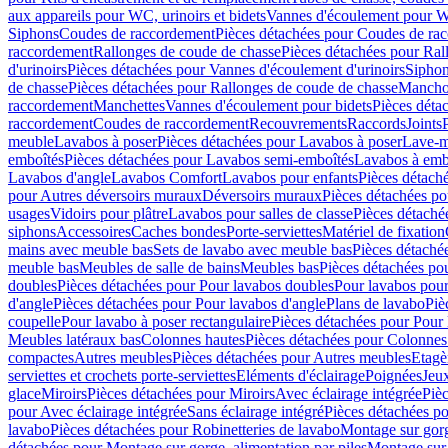
aux appareils pour WC, urinoirs et bidets
Vannes d'écoulement pour W
Siphons
Coudes de raccordement
Pièces détachées pour Coudes de ra
raccordement
Rallonges de coude de chasse
Pièces détachées pour Ral
d'urinoirs
Pièces détachées pour Vannes d'écoulement d'urinoirs
Siphon
de chasse
Pièces détachées pour Rallonges de coude de chasse
Mancho
raccordement
Manchettes
Vannes d'écoulement pour bidets
Pièces déta
raccordement
Coudes de raccordement
Recouvrements
Raccords
Joints
meuble
Lavabos à poser
Pièces détachées pour Lavabos à poser
Lave-m
emboîtés
Pièces détachées pour Lavabos semi-emboîtés
Lavabos à emb
Lavabos d'angle
Lavabos Comfort
Lavabos pour enfants
Pièces détach
pour Autres déversoirs muraux
Déversoirs muraux
Pièces détachées p
usages
Vidoirs pour plâtre
Lavabos pour salles de classe
Pièces détaché
siphons
Accessoires
Caches bondes
Porte-serviettes
Matériel de fixation
mains avec meuble bas
Sets de lavabo avec meuble bas
Pièces détaché
meuble bas
Meubles de salle de bains
Meubles bas
Pièces détachées po
doubles
Pièces détachées pour Pour lavabos doubles
Pour lavabos pou
d'angle
Pièces détachées pour Pour lavabos d'angle
Plans de lavabo
Piè
coupelle
Pour lavabo à poser rectangulaire
Pièces détachées pour Pour 
Meubles latéraux bas
Colonnes hautes
Pièces détachées pour Colonnes
compactes
Autres meubles
Pièces détachées pour Autres meubles
Etagè
serviettes et crochets porte-serviettes
Eléments d'éclairage
Poignées
Jeu
glace
Miroirs
Pièces détachées pour Miroirs
Avec éclairage intégrée
Pièc
pour Avec éclairage intégrée
Sans éclairage intégré
Pièces détachées po
lavabo
Pièces détachées pour Robinetteries de lavabo
Montage sur gorg
détachées pour Montage sur gorge, alimentation par piles
Montage sur 