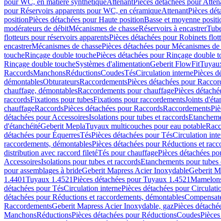
pour WC, en matière synthétique
Attenant
Pièces détachées pour Atten
pour Réservoirs apparents pour WC, en céramique
Attenant
Pièces dét
position
Pièces détachées pour Haute position
Basse et moyenne positi
modérateurs de débit
Mécanismes de chasse
Réservoirs à encastrer
Tube
flotteurs pour réservoirs apparents
Pièces détachées pour Robinets flott
encastrer
Mécanismes de chasse
Pièces détachées pour Mécanismes de
touche
Rinçage double touche
Pièces détachées pour Rinçage double 
Rinçage double touche
Systèmes d'alimentation
Geberit FlowFit
Tuyaux
Raccords
Manchons
Réductions
Coudes
Tés
Circulation interne
Pièces d
démontables
Obturateurs
Raccordements
Pièces détachées pour Racco
chauffage, démontables
Raccordements pour chauffage
Pièces détaché
raccords
Fixations pour tubes
Fixations pour raccordements
Joints d'éta
chauffage
Raccords
Pièces détachées pour Raccords
Raccordements
Piè
détachées pour Accessoires
Isolations pour tubes et raccords
Etanchemen
d'étanchéité
Geberit Mepla
Tuyaux multicouches pour eau potable
Racc
détachées pour Équerres
Tés
Pièces détachées pour Tés
Circulation int
raccordements, démontables
Pièces détachées pour Réductions et rac
distribution avec raccord fileté
Tés pour chauffage
Pièces détachées po
Accessoires
Isolations pour tubes et raccords
Etanchements pour tubes 
pour assemblages à bride
Geberit Mapress Acier Inoxydable
Geberit M
1.4401
Tuyaux 1.4521
Pièces détachées pour Tuyaux 1.4521
Mamelon
détachées pour Tés
Circulation interne
Pièces détachées pour Circulati
détachées pour Réductions et raccordements, démontables
Compensat
Raccordements
Geberit Mapress Acier Inoxydable, gaz
Pièces détaché
Manchons
Réductions
Pièces détachées pour Réductions
Coudes
Pièces