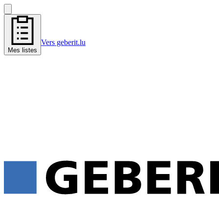
Vers geberit.lu
Mes listes