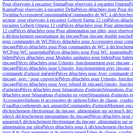
Pour réservoirs à encastrer Sigma
Pour réservoirs à encastrer Omega
Pi
Kappa
Pour réservoirs à encastrer Delta
Pièces détachées pour Pour rés
Twinline
Accessoires
Consommables
Commandes de WC à déclenchemen
secteur, pour réservoirs à encastrer Geberit Sigma 12 cm
Pièces détach
encastrer Geberit Omega 12 cm
Pièces détachées pour Pour alimentati
12 cm
Pièces détachées pour Pour alimentation par piles, pour réservo
à déclenchement pneumatique du rinçage
Pour rinçage double touche
P
pour commandes de WC
Pièces détachées pour Accessoires pour c
rinçage
Pièces détachées pour Pour commandes de WC à déclenchemen
WC
Pour WC suspendus
Pièces détachées pour Pour WC suspendus
P
bidets
Pièces détachées pour Modules sanitaires pour bidets
Pour bidets
rinçage
Pièces détachées pour Urinoirs, fonctionnement avec rinçage, 
rinçage
Pièces détachées pour Urinoirs, fonctionnement avec rinçage, 
commande d'urinoir intégrée
Pièces détachées pour Avec commande d'u
rinçage, avec / pour couvercle
Pièces détachées pour Urinoirs, fonctio
rinçage
Pièces détachées pour Avec rebord de rinçage
Urinoirs, foncti
d'urinoirs
Pièces détachées pour Séparations d'urinoirs
Séparations d'ur
détachées pour Séparations d'urinoirs en verre
Séparations d'urinoirs e
Accessoires
Siphons et accessoires de siphons
Tubes de chasse, coudes
d’eau
Raccordements aux appareils
Commandes d'urinoir
Montage enca
déclenchement électronique du rinçage, alimentation sur secteur
A décl
piles
A déclenchement pneumatique du rinçage
Pièces détachées pour
apparent
A déclenchement électronique du rinçage, alimentation sur se
alimentation par piles
Pièces détachées pour A déclenchement électroni
pour Kits d'encastrement et de remplacement
Tubes de chasse, coudes 