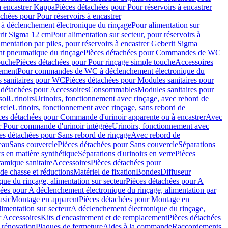
à encastrer Kappa
Pièces détachées pour Pour réservoirs à encastrer
chées pour Pour réservoirs à encastrer
 déclenchement électronique du rinçage
Pour alimentation sur
erit Sigma 12 cm
Pour alimentation sur secteur, pour réservoirs à
imentation par piles, pour réservoirs à encastrer Geberit Sigma
 pneumatique du rinçage
Pièces détachées pour Commandes de WC
ouche
Pièces détachées pour Pour rinçage simple touche
Accessoires
rement
Pour commandes de WC à déclenchement électronique du
 sanitaires pour WC
Pièces détachées pour Modules sanitaires pour
 détachées pour Accessoires
Consommables
Modules sanitaires pour
sol
Urinoirs
Urinoirs, fonctionnement avec rinçage, avec rebord de
rcle
Urinoirs, fonctionnement avec rinçage, sans rebord de
ces détachées pour Commande d'urinoir apparente ou à encastrer
Avec
r Pour commande d'urinoir intégrée
Urinoirs, fonctionnement avec
es détachées pour Sans rebord de rinçage
Avec rebord de
eau
Sans couvercle
Pièces détachées pour Sans couvercle
Séparations
rs en matière synthétique
Séparations d'urinoirs en verre
Pièces
ramique sanitaire
Accessoires
Pièces détachées pour
de chasse et réductions
Matériel de fixation
Bondes
Diffuseur
ue du rinçage, alimentation sur secteur
Pièces détachées pour A
ées pour A déclenchement électronique du rinçage, alimentation par
asic
Montage en apparent
Pièces détachées pour Montage en
imentation sur secteur
A déclenchement électronique du rinçage,
r Accessoires
Kits d'encastrement et de remplacement
Pièces détachées
 rénovation
Plaques de fermeture
Aides à la commande
Raccordements