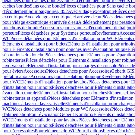
détachées pour Caches bondes
Vannes d'écoulement pour receveurs d
caches bondes
Sans cache bonde
Pièces détachées pour Sans cache bo
d'écoulement pour baignoires, d52
Avec vidage excentrique
Pièces dét
excentrique
Avec vidage excentrique et arrivée d'eau
Pièces détachées 
pour vidage excentrique et arrivée d'eau
A déclenchement par pressio
bouchons de bonde
Accessoires pour vannes d'écoulement de baignoi
porteurs
Pièces détachées pour Systèmes porteurs
Revêtements
Accesso
WC
Pièces détachées pour Eléments d'installation pour WC
Eléments d
Eléments d'installation pour bidets
Eléments d'installation pour urinoir
pour Eléments d'installation pour douches avec évacuation murale
Elé
séparations de douche
Pièces détachées pour Eléments pour séparatio
robinetteries
Pièces détachées pour Eléments d'installation pour robinet
lave-vaisselle
Eléments d'installation pour charges de console
Pièces dé
pour éviers
Accessoires
Pièces détachées pour Accessoires
Geberit GIS
préfabrications
Accessoires pour l'isolation phonique
Revêtements
Eléme
pour WC
Eléments d'installation pour lavabos
Pièces détachées pour El
d'installation pour urinoirs
Pièces détachées pour Eléments d'installatio
évacuation murale
Eléments d’installation pour douches
Eléments d’ins
robinetteries et appareils
Pièces détachées pour Eléments d'installation 
machines à laver et lave-vaisselle
Eléments d'installation pour charges
WC
Pièces détachées pour Modules pour WC
Accessoires
Pièces détac
d'alimentation
Pour évacuation
Geberit Kombifix
Eléments d'installatio
WC
Eléments d'installation pour lavabos
Pièces détachées pour Elément
d'installation pour urinoirs
Pièces détachées pour Eléments d'installatio
pour Accessoires
Pour eléments de WC
Pour fixations
Pièces détachées