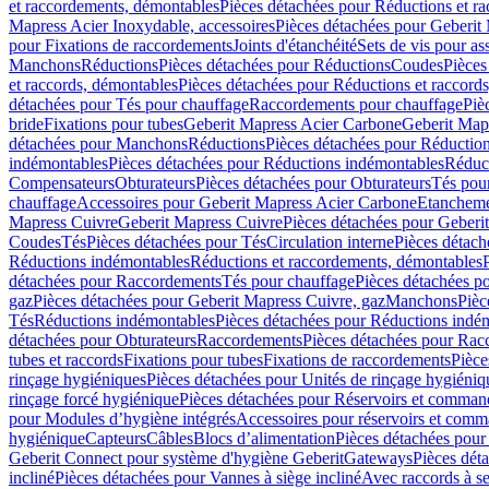
et raccordements, démontables
Pièces détachées pour Réductions et r
Mapress Acier Inoxydable, accessoires
Pièces détachées pour Geberit 
pour Fixations de raccordements
Joints d'étanchéité
Sets de vis pour a
Manchons
Réductions
Pièces détachées pour Réductions
Coudes
Pièces
et raccords, démontables
Pièces détachées pour Réductions et raccord
détachées pour Tés pour chauffage
Raccordements pour chauffage
Piè
bride
Fixations pour tubes
Geberit Mapress Acier Carbone
Geberit Map
détachées pour Manchons
Réductions
Pièces détachées pour Réductio
indémontables
Pièces détachées pour Réductions indémontables
Réduct
Compensateurs
Obturateurs
Pièces détachées pour Obturateurs
Tés pou
chauffage
Accessoires pour Geberit Mapress Acier Carbone
Etanchemen
Mapress Cuivre
Geberit Mapress Cuivre
Pièces détachées pour Geberi
Coudes
Tés
Pièces détachées pour Tés
Circulation interne
Pièces détach
Réductions indémontables
Réductions et raccordements, démontables
détachées pour Raccordements
Tés pour chauffage
Pièces détachées p
gaz
Pièces détachées pour Geberit Mapress Cuivre, gaz
Manchons
Pièc
Tés
Réductions indémontables
Pièces détachées pour Réductions indé
détachées pour Obturateurs
Raccordements
Pièces détachées pour Rac
tubes et raccords
Fixations pour tubes
Fixations de raccordements
Pièce
rinçage hygiéniques
Pièces détachées pour Unités de rinçage hygiéniq
rinçage forcé hygiénique
Pièces détachées pour Réservoirs et comman
pour Modules d’hygiène intégrés
Accessoires pour réservoirs et com
hygiénique
Capteurs
Câbles
Blocs d’alimentation
Pièces détachées pour
Geberit Connect pour système d'hygiène Geberit
Gateways
Pièces dét
incliné
Pièces détachées pour Vannes à siège incliné
Avec raccords à se