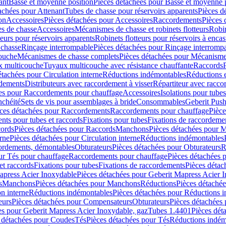
ant
Basse et moyenne position
Pièces détachées pour Basse et moyenne 
achées pour Attenant
Tubes de chasse pour réservoirs apparents
Pièces d
on
Accessoires
Pièces détachées pour Accessoires
Raccordements
Pièces 
s de chasse
Accessoires
Mécanismes de chasse et robinets flotteurs
Robin
eurs pour réservoirs apparents
Robinets flotteurs pour réservoirs à encas
 chasse
Rinçage interrompable
Pièces détachées pour Rinçage interromp
touche
Mécanismes de chasse complets
Pièces détachées pour Mécanisme
 multicouche
Tuyaux multicouche avec résistance chauffante
Raccords
étachées pour Circulation interne
Réductions indémontables
Réductions e
rdements
Distributeurs avec raccordement à visser
Répartiteur avec raccor
es pour Raccordements pour chauffage
Accessoires
Isolations pour tubes
nchéité
Sets de vis pour assemblages à bride
Consommables
Geberit Push
ces détachées pour Raccordements
Raccordements pour chauffage
Pièce
ts pour tubes et raccords
Fixations pour tubes
Fixations de raccordeme
ords
Pièces détachées pour Raccords
Manchons
Pièces détachées pour 
erne
Pièces détachées pour Circulation interne
Réductions indémontables
cordements, démontables
Obturateurs
Pièces détachées pour Obturateurs
R
ur Tés pour chauffage
Raccordements pour chauffage
Pièces détachées 
et raccords
Fixations pour tubes
Fixations de raccordements
Pièces détac
apress Acier Inoxydable
Pièces détachées pour Geberit Mapress Acier 
s
Manchons
Pièces détachées pour Manchons
Réductions
Pièces détaché
on interne
Réductions indémontables
Pièces détachées pour Réductions 
eurs
Pièces détachées pour Compensateurs
Obturateurs
Pièces détachées 
es pour Geberit Mapress Acier Inoxydable, gaz
Tubes 1.4401
Pièces dét
 détachées pour Coudes
Tés
Pièces détachées pour Tés
Réductions indém