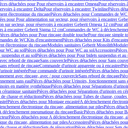
èces détachées pour Pour réservoirs à encastrer Omega
Pour réservoirs 
ervoirs à encastrer Delta
Pour réservoirs à encastrer Twinline
Pièces déta
t électronique du rinçage
Pièces détachées pour Commandes de WC à
ées pour Pour alimentation sur secteur, pour réservoirs à encastrer Geb
on sur secteur, pour réservoirs à encastrer Geberit Omega 12 cm
Pour al
irs à encastrer Geberit Sigma 12 cm
Commandes de WC à déclenchement
ièces détachées pour Pour rinçage double touche
Pour rinçage simple t
ommandes de WC
Kits d'encastrement
Pièces détachées pour Kits d'encast
t électronique du rinçage
Modules sanitaires Geberit Monolith
Modules
our WC au sol
Pièces détachées pour Pour WC au sol
Accessoires
Pièces
 suspendus et au sol
Pièces détachées pour Pour bidets suspendus et au 
avec rebord de rinçage
Sans couvercle
Pièces détachées pour Sans couve
sans rebord de rinçage
Commande d'urinoir apparente ou à encastrer
Piè
rinoir intégrée
Pour commande d'urinoir intégrée
Pièces détachées pou
nnement avec rinçage, avec / pour couvercle
Sans rebord de rinçage
Pièc
onnement sans eau
Pièces détachées pour Urinoirs, fonctionnement sans 
inoirs en matière synthétique
Pièces détachées pour Séparations d'urinoi
n céramique sanitaire
Pièces détachées pour Séparations d'urinoirs en cé
 de chasse et réductions
Pièces détachées pour Tubes de chasse, coudes 
stré
Pièces détachées pour Montage encastré
A déclenchement électroniq
enchement électronique du rinçage, alimentation par piles
Pièces détach
 A déclenchement pneumatique du rinçage
Basic
Pièces détachées pour B
cteur
Pièces détachées pour A déclenchement électronique du rinçage, al
que du rinçage, alimentation par piles
Accessoires
Pièces détachées pou
de chasse et réductions
Sets de rénovation
Pièces détachées pour Sets de