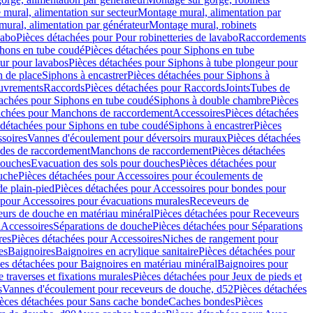
mural, alimentation sur secteur
Montage mural, alimentation par
ural, alimentation par générateur
Montage mural, robinets
vabo
Pièces détachées pour Pour robinetteries de lavabo
Raccordements
hons en tube coudé
Pièces détachées pour Siphons en tube
ur pour lavabos
Pièces détachées pour Siphons à tube plongeur pour
n de place
Siphons à encastrer
Pièces détachées pour Siphons à
uvrements
Raccords
Pièces détachées pour Raccords
Joints
Tubes de
tachées pour Siphons en tube coudé
Siphons à double chambre
Pièces
achées pour Manchons de raccordement
Accessoires
Pièces détachées
 détachées pour Siphons en tube coudé
Siphons à encastrer
Pièces
soires
Vannes d'écoulement pour déversoirs muraux
Pièces détachées
udes de raccordement
Manchons de raccordement
Pièces détachées
ouches
Evacuation des sols pour douches
Pièces détachées pour
uche
Pièces détachées pour Accessoires pour écoulements de
e plain-pied
Pièces détachées pour Accessoires pour bondes pour
 pour Accessoires pour évacuations murales
Receveurs de
urs de douche en matériau minéral
Pièces détachées pour Receveurs
n
Accessoires
Séparations de douche
Pièces détachées pour Séparations
res
Pièces détachées pour Accessoires
Niches de rangement pour
es
Baignoires
Baignoires en acrylique sanitaire
Pièces détachées pour
es détachées pour Baignoires en matériau minéral
Baignoires pour
e traverses et fixations murales
Pièces détachées pour Jeux de pieds et
s
Vannes d'écoulement pour receveurs de douche, d52
Pièces détachées
èces détachées pour Sans cache bonde
Caches bondes
Pièces