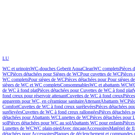
LU
WC et urinoirs
WC-douches Geberit AquaClean
WC complets
Pièces 
WC
Pièces détachées pour Sièges de WC
Pour cuvettes de WC
Pièces 
WC complets
Pour sièges de WC
Pièces détachées pour Pour sièges 
sièges de WC et WC complets
Consommables
WC et abattants WC
WC
de WC à fond plat
Pièces détachées pour Cuvettes de WC à fond plat
fond creux pour réservoir attenant
Cuvettes de WC à fond creux
Pièce
apparents pour WC, en céramique sanitaire
Attenant
Abattants WC
Piè
Comfort
Cuvettes de WC à fond creux surélevées
Pièces détachées po
surélevées
Cuvettes de WC à fond creux rallongées
Pièces détachées p
détachées pour Abattants WC
Lunettes de WC
Pièces détachées pour 
sol
Pièces détachées pour WC au sol
Abattants WC pour enfants
Pièces
Lunettes de WC
WC plain-pied
Avec rinçage
Accessoires
Matériel de f
détachées pour Accessoires
Plaques de déclenchement et commandes