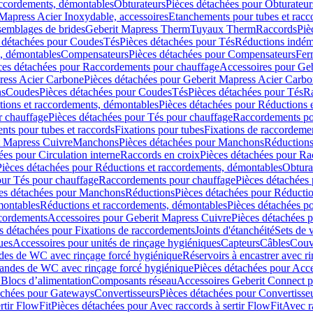
accordements, démontables
Obturateurs
Pièces détachées pour Obturateur
Mapress Acier Inoxydable, accessoires
Etanchements pour tubes et racc
ssemblages de brides
Geberit Mapress Therm
Tuyaux Therm
Raccords
Piè
 détachées pour Coudes
Tés
Pièces détachées pour Tés
Réductions indém
s, démontables
Compensateurs
Pièces détachées pour Compensateurs
Fer
ces détachées pour Raccordements pour chauffage
Accessoires pour Ge
ress Acier Carbone
Pièces détachées pour Geberit Mapress Acier Carb
ns
Coudes
Pièces détachées pour Coudes
Tés
Pièces détachées pour Tés
Ra
ions et raccordements, démontables
Pièces détachées pour Réductions 
r chauffage
Pièces détachées pour Tés pour chauffage
Raccordements po
ts pour tubes et raccords
Fixations pour tubes
Fixations de raccordeme
t Mapress Cuivre
Manchons
Pièces détachées pour Manchons
Réduction
ées pour Circulation interne
Raccords en croix
Pièces détachées pour Ra
Pièces détachées pour Réductions et raccordements, démontables
Obtura
our Tés pour chauffage
Raccordements pour chauffage
Pièces détachées
es détachées pour Manchons
Réductions
Pièces détachées pour Réducti
montables
Réductions et raccordements, démontables
Pièces détachées p
cordements
Accessoires pour Geberit Mapress Cuivre
Pièces détachées 
s détachées pour Fixations de raccordements
Joints d'étanchéité
Sets de 
ues
Accessoires pour unités de rinçage hygiéniques
Capteurs
Câbles
Couve
des de WC avec rinçage forcé hygiénique
Réservoirs à encastrer avec r
mandes de WC avec rinçage forcé hygiénique
Pièces détachées pour Acc
 Blocs d’alimentation
Composants réseau
Accessoires Geberit Connect p
achées pour Gateways
Convertisseurs
Pièces détachées pour Convertisse
rtir FlowFit
Pièces détachées pour Avec raccords à sertir FlowFit
Avec r