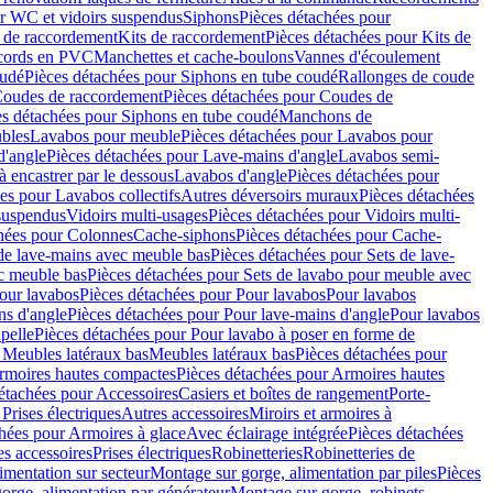
r WC et vidoirs suspendus
Siphons
Pièces détachées pour
 de raccordement
Kits de raccordement
Pièces détachées pour Kits de
ccords en PVC
Manchettes et cache-boulons
Vannes d'écoulement
oudé
Pièces détachées pour Siphons en tube coudé
Rallonges de coude
oudes de raccordement
Pièces détachées pour Coudes de
es détachées pour Siphons en tube coudé
Manchons de
bles
Lavabos pour meuble
Pièces détachées pour Lavabos pour
d'angle
Pièces détachées pour Lave-mains d'angle
Lavabos semi-
 encastrer par le dessous
Lavabos d'angle
Pièces détachées pour
es pour Lavabos collectifs
Autres déversoirs muraux
Pièces détachées
 suspendus
Vidoirs multi-usages
Pièces détachées pour Vidoirs multi-
hées pour Colonnes
Cache-siphons
Pièces détachées pour Cache-
de lave-mains avec meuble bas
Pièces détachées pour Sets de lave-
c meuble bas
Pièces détachées pour Sets de lavabo pour meuble avec
our lavabos
Pièces détachées pour Pour lavabos
Pour lavabos
ns d'angle
Pièces détachées pour Pour lave-mains d'angle
Pour lavabos
pelle
Pièces détachées pour Pour lavabo à poser en forme de
 Meubles latéraux bas
Meubles latéraux bas
Pièces détachées pour
rmoires hautes compactes
Pièces détachées pour Armoires hautes
étachées pour Accessoires
Casiers et boîtes de rangement
Porte-
Prises électriques
Autres accessoires
Miroirs et armoires à
hées pour Armoires à glace
Avec éclairage intégrée
Pièces détachées
es accessoires
Prises électriques
Robinetteries
Robinetteries de
imentation sur secteur
Montage sur gorge, alimentation par piles
Pièces
orge, alimentation par générateur
Montage sur gorge, robinets