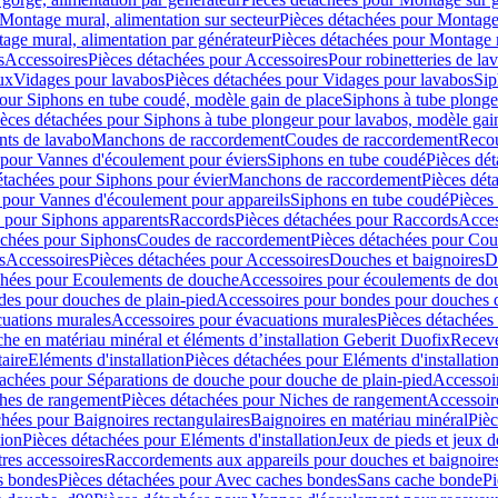
Montage mural, alimentation sur secteur
Pièces détachées pour Montage 
age mural, alimentation par générateur
Pièces détachées pour Montage m
s
Accessoires
Pièces détachées pour Accessoires
Pour robinetteries de la
ux
Vidages pour lavabos
Pièces détachées pour Vidages pour lavabos
Sip
our Siphons en tube coudé, modèle gain de place
Siphons à tube plonge
ièces détachées pour Siphons à tube plongeur pour lavabos, modèle gai
nts de lavabo
Manchons de raccordement
Coudes de raccordement
Reco
 pour Vannes d'écoulement pour éviers
Siphons en tube coudé
Pièces dé
étachées pour Siphons pour évier
Manchons de raccordement
Pièces dét
 pour Vannes d'écoulement pour appareils
Siphons en tube coudé
Pièces
s pour Siphons apparents
Raccords
Pièces détachées pour Raccords
Acces
achées pour Siphons
Coudes de raccordement
Pièces détachées pour Co
s
Accessoires
Pièces détachées pour Accessoires
Douches et baignoires
D
chées pour Ecoulements de douche
Accessoires pour écoulements de do
des pour douches de plain-pied
Accessoires pour bondes pour douches d
cuations murales
Accessoires pour évacuations murales
Pièces détachées
e en matériau minéral et éléments d’installation Geberit Duofix
Receve
aire
Eléments d'installation
Pièces détachées pour Eléments d'installatio
tachées pour Séparations de douche pour douche de plain-pied
Accessoi
hes de rangement
Pièces détachées pour Niches de rangement
Accessoir
chées pour Baignoires rectangulaires
Baignoires en matériau minéral
Pièc
tion
Pièces détachées pour Eléments d'installation
Jeux de pieds et jeux d
res accessoires
Raccordements aux appareils pour douches et baignoire
s bondes
Pièces détachées pour Avec caches bondes
Sans cache bonde
Pi