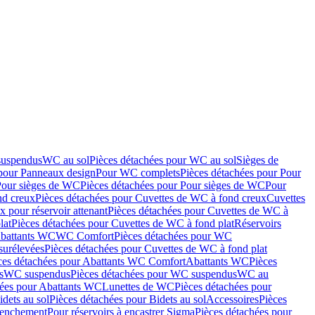
suspendus
WC au sol
Pièces détachées pour WC au sol
Sièges de
 pour Panneaux design
Pour WC complets
Pièces détachées pour Pour
Pour sièges de WC
Pièces détachées pour Pour sièges de WC
Pour
nd creux
Pièces détachées pour Cuvettes de WC à fond creux
Cuvettes
 pour réservoir attenant
Pièces détachées pour Cuvettes de WC à
lat
Pièces détachées pour Cuvettes de WC à fond plat
Réservoirs
Abattants WC
WC Comfort
Pièces détachées pour WC
surélevées
Pièces détachées pour Cuvettes de WC à fond plat
ces détachées pour Abattants WC Comfort
Abattants WC
Pièces
s
WC suspendus
Pièces détachées pour WC suspendus
WC au
hées pour Abattants WC
Lunettes de WC
Pièces détachées pour
idets au sol
Pièces détachées pour Bidets au sol
Accessoires
Pièces
clenchement
Pour réservoirs à encastrer Sigma
Pièces détachées pour