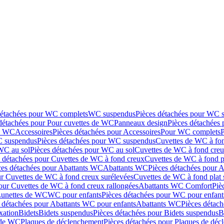
détachées pour WC complets
WC suspendus
Pièces détachées pour WC 
détachées pour Pour cuvettes de WC
Panneaux design
Pièces détachées
de WC
Accessoires
Pièces détachées pour Accessoires
Pour WC complets
 suspendus
Pièces détachées pour WC suspendus
Cuvettes de WC à fo
WC au sol
Pièces détachées pour WC au sol
Cuvettes de WC à fond creux
s détachées pour Cuvettes de WC à fond creux
Cuvettes de WC à fond p
ces détachées pour Abattants WC
Abattants WC
Pièces détachées pour 
ur Cuvettes de WC à fond creux surélevées
Cuvettes de WC à fond plat 
our Cuvettes de WC à fond creux rallongées
Abattants WC Comfort
Piè
Lunettes de WC
WC pour enfants
Pièces détachées pour WC pour enfant
 détachées pour Abattants WC pour enfants
Abattants WC
Pièces détac
ixation
Bidets
Bidets suspendus
Pièces détachées pour Bidets suspendus
B
 de WC
Plaques de déclenchement
Pièces détachées pour Plaques de dé