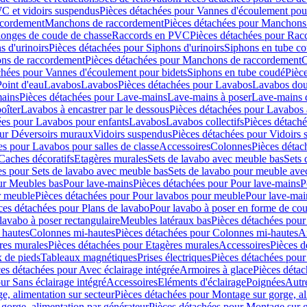
C et vidoirs suspendus
Pièces détachées pour Vannes d'écoulement pou
ccordement
Manchons de raccordement
Pièces détachées pour Manchons
longes de coude de chasse
Raccords en PVC
Pièces détachées pour Ra
s d'urinoirs
Pièces détachées pour Siphons d'urinoirs
Siphons en tube c
ns de raccordement
Pièces détachées pour Manchons de raccordement
C
chées pour Vannes d'écoulement pour bidets
Siphons en tube coudé
Pièc
Point d'eau
Lavabos
Lavabos
Pièces détachées pour Lavabos
Lavabos dou
ains
Pièces détachées pour Lave-mains
Lave-mains à poser
Lave-mains 
oîter
Lavabos à encastrer par le dessous
Pièces détachées pour Lavabos à
ées pour Lavabos pour enfants
Lavabos
Lavabos collectifs
Pièces détaché
our Déversoirs muraux
Vidoirs suspendus
Pièces détachées pour Vidoirs
es pour Lavabos pour salles de classe
Accessoires
Colonnes
Pièces détac
Caches décoratifs
Etagères murales
Sets de lavabo avec meuble bas
Sets 
es pour Sets de lavabo avec meuble bas
Sets de lavabo pour meuble ave
ur Meubles bas
Pour lave-mains
Pièces détachées pour Pour lave-mains
P
r meuble
Pièces détachées pour Pour lavabos pour meuble
Pour lave-mai
ces détachées pour Plans de lavabo
Pour lavabo à poser en forme de cou
lavabo à poser rectangulaire
Meubles latéraux bas
Pièces détachées pour
 hautes
Colonnes mi-hautes
Pièces détachées pour Colonnes mi-hautes
A
res murales
Pièces détachées pour Etagères murales
Accessoires
Pièces d
x de pieds
Tableaux magnétiques
Prises électriques
Pièces détachées pour 
es détachées pour Avec éclairage intégrée
Armoires à glace
Pièces détac
ur Sans éclairage intégré
Accessoires
Eléments d'éclairage
Poignées
Autr
e, alimentation sur secteur
Pièces détachées pour Montage sur gorge, al
gorge, alimentation par générateur
Pièces détachées pour Montage sur g