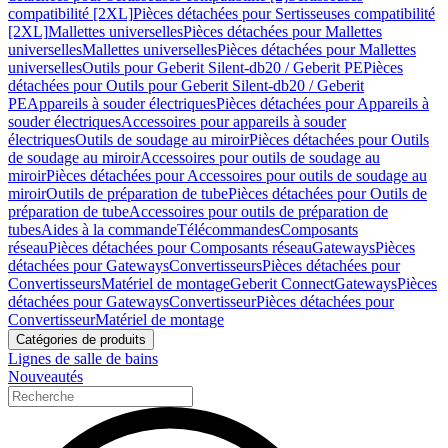
compatibilité [2XL]
Pièces détachées pour Sertisseuses compatibilité
[2XL]
Mallettes universelles
Pièces détachées pour Mallettes
universelles
Mallettes universelles
Pièces détachées pour Mallettes
universelles
Outils pour Geberit Silent-db20 / Geberit PE
Pièces
détachées pour Outils pour Geberit Silent-db20 / Geberit
PE
Appareils à souder électriques
Pièces détachées pour Appareils à
souder électriques
Accessoires pour appareils à souder
électriques
Outils de soudage au miroir
Pièces détachées pour Outils
de soudage au miroir
Accessoires pour outils de soudage au
miroir
Pièces détachées pour Accessoires pour outils de soudage au
miroir
Outils de préparation de tube
Pièces détachées pour Outils de
préparation de tube
Accessoires pour outils de préparation de
tubes
Aides à la commande
Télécommandes
Composants
réseau
Pièces détachées pour Composants réseau
Gateways
Pièces
détachées pour Gateways
Convertisseurs
Pièces détachées pour
Convertisseurs
Matériel de montage
Geberit Connect
Gateways
Pièces
détachées pour Gateways
Convertisseur
Pièces détachées pour
Convertisseur
Matériel de montage
Catégories de produits
Lignes de salle de bains
Nouveautés