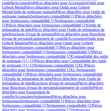
contrôle
Accessoires
Pièces détachées pour Accessoires
Outils pour
Geberit Mepla
Pièces détachées pour Outils pour Geberit
Mepla
Outils de sertissage manuels
Pièces détachées pour Outils de
sertissage manuels
Sertisseuses compatibilité [1]
Pièces détachées
pour Sertisseuses compatibilité [1]
Sertisseuses compatibilité
[2]
Pièces détachées pour Sertisseuses compatibilité [2]
Outils de
préparation de tube
Pièces détachées pour Outils de préparation de
tube
Bouchons d'essai de pression
Pièces détachées pour Bouchons
d'essai de pression
Equipement de contrôle
Accessoires
Outils pour
Geberit Mapress
Pièces détachées pour Outils pour Geberit
Mapress
Sertisseuses compatibilité [1]
Pièces détachées pour
Sertisseuses compatibilité [1]
Sertisseuses compatibilité [2]
Pièces
détachées pour Sertisseuses compatibilité [2]
Compatibilité des outils
de sertissage [1] / [2]
Pièces détachées pour Compatibilité des outils
de sertissage [1] / [2]
Sertisseuses compatibilité [2XL]
Pièces
détachées pour Sertisseuses compatibilité [2XL]
Sertisseuses
compatibilité [3]
Pièces détachées pour Sertisseuses compatibilité
[3]
Outils de préparation de tube
Pièces détachées pour Outils de
préparation de tube
Bouchons d'essai de pression
Pièces détachées
pour Bouchons d'essai de pression
Equipement de contrôle
Pièces
détachées pour Equipement de
contrôle
Accessoires
Sertisseuses
Pièces détachées pour
Sertisseuses
Sertisseuses compatibilité [1]
Pièces détachées pour
Sertisseuses compatibilité [1]
Sertisseuses compatibilité [2]
Pièces
détachées pour Sertisseuses compatibilité [2]
Sertisseuses