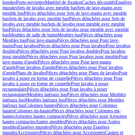
bondes
Porte-serviettes
Matériel de fixation
Caches décoratifs
Etagères
murales
Sets de lavabo avec meuble bas
Sets de lave-mains avec
meuble bas
Pièces détachées pour Sets de lave-mains avec meuble
bas
Sets de lavabo avec meuble bas
Pièces détachées pour Sets de
lavabo avec meuble bas
Sets de lavabo pour meuble avec meuble
bas
Pièces détachées pour Sets de lavabo pour meuble avec meuble
bas
Meubles de salle de bains
Meubles bas
Pièces détachées pour
Meubles bas
Pour lave-mains
Pièces détachées pour Pour lave-
mains
Pour lavabos
Pièces détachées pour Pour lavabos
Pour lavabos
doubles
Pièces détachées pour Pour lavabos doubles
Pour lavabos
pour meuble
Pièces détachées pour Pour lavabos pour meuble
Pour
lave-mains d'angle
Pièces détachées pour Pour lave-mains
d'angle
Pour lavabos d'angle
Pièces détachées pour Pour lavabos
d'angle
Plans de lavabo
Pièces détachées pour Plans de lavabo
Pour
lavabo à poser en forme de coupelle
Pièces détachées pour Pour
lavabo à poser en forme de coupelle
Pour lavabo à poser
rectangulaire
Pièces détachées pour Pour lavabo à poser
rectangulaire
Meubles latéraux bas
Pièces détachées pour Meubles
latéraux bas
Meubles latéraux bas
Pièces détachées pour Meubles
latéraux bas
Colonnes hautes
Pièces détachées pour Colonnes
hautes
Colonnes mi-hautes
Pièces détachées pour Colonnes mi-
hautes
Armoires hautes compactes
Pièces détachées pour Armoires
hautes compactes
Autres meubles
Pièces détachées pour Autres
meubles
Etagères murales
Pièces détachées pour Etagères
murales
Accessoires
Pièces détachées pour Accessoires
Casiers et