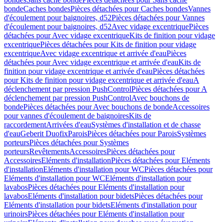
bonde
Caches bondes
Pièces détachées pour Caches bondes
Vannes
d'écoulement pour baignoires, d52
Pièces détachées pour Vannes
d'écoulement pour baignoires, d52
Avec vidage excentrique
Pièces
détachées pour Avec vidage excentrique
Kits de finition pour vidage
excentrique
Pièces détachées pour Kits de finition pour vidage
excentrique
Avec vidage excentrique et arrivée d'eau
Pièces
détachées pour Avec vidage excentrique et arrivée d'eau
Kits de
finition pour vidage excentrique et arrivée d'eau
Pièces détachées
pour Kits de finition pour vidage excentrique et arrivée d'eau
A
déclenchement par pression PushControl
Pièces détachées pour A
déclenchement par pression PushControl
Avec bouchons de
bonde
Pièces détachées pour Avec bouchons de bonde
Accessoires
pour vannes d'écoulement de baignoires
Kits de
raccordement
Arrivées d'eau
Systèmes d'installation et de chasse
d'eau
Geberit Duofix
Parois
Pièces détachées pour Parois
Systèmes
porteurs
Pièces détachées pour Systèmes
porteurs
Revêtements
Accessoires
Pièces détachées pour
Accessoires
Eléments d'installation
Pièces détachées pour Eléments
d'installation
Eléments d'installation pour WC
Pièces détachées pour
Eléments d'installation pour WC
Eléments d'installation pour
lavabos
Pièces détachées pour Eléments d'installation pour
lavabos
Eléments d'installation pour bidets
Pièces détachées pour
Eléments d'installation pour bidets
Eléments d'installation pour
urinoirs
Pièces détachées pour Eléments d'installation pour