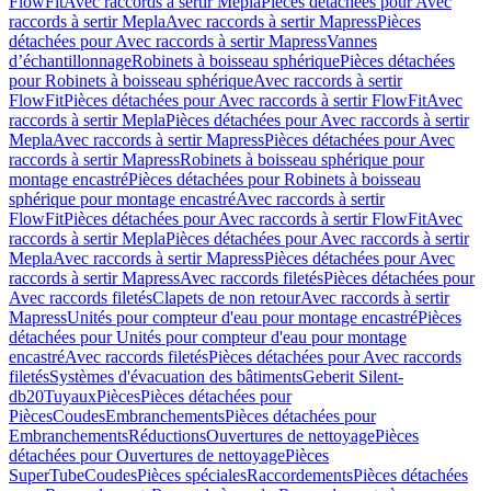
FlowFit
Avec raccords à sertir Mepla
Pièces détachées pour Avec
raccords à sertir Mepla
Avec raccords à sertir Mapress
Pièces
détachées pour Avec raccords à sertir Mapress
Vannes
d’échantillonnage
Robinets à boisseau sphérique
Pièces détachées
pour Robinets à boisseau sphérique
Avec raccords à sertir
FlowFit
Pièces détachées pour Avec raccords à sertir FlowFit
Avec
raccords à sertir Mepla
Pièces détachées pour Avec raccords à sertir
Mepla
Avec raccords à sertir Mapress
Pièces détachées pour Avec
raccords à sertir Mapress
Robinets à boisseau sphérique pour
montage encastré
Pièces détachées pour Robinets à boisseau
sphérique pour montage encastré
Avec raccords à sertir
FlowFit
Pièces détachées pour Avec raccords à sertir FlowFit
Avec
raccords à sertir Mepla
Pièces détachées pour Avec raccords à sertir
Mepla
Avec raccords à sertir Mapress
Pièces détachées pour Avec
raccords à sertir Mapress
Avec raccords filetés
Pièces détachées pour
Avec raccords filetés
Clapets de non retour
Avec raccords à sertir
Mapress
Unités pour compteur d'eau pour montage encastré
Pièces
détachées pour Unités pour compteur d'eau pour montage
encastré
Avec raccords filetés
Pièces détachées pour Avec raccords
filetés
Systèmes d'évacuation des bâtiments
Geberit Silent-
db20
Tuyaux
Pièces
Pièces détachées pour
Pièces
Coudes
Embranchements
Pièces détachées pour
Embranchements
Réductions
Ouvertures de nettoyage
Pièces
détachées pour Ouvertures de nettoyage
Pièces
SuperTube
Coudes
Pièces spéciales
Raccordements
Pièces détachées