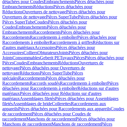
détachées pour Coudes
Embranchements
Pièces détachées pour
Embranchements
Réductions
Pièces détachées pour
Réductions
Ouvertures de nettoyage
Pièces détachées pour
Ouvertures de nettoyage
Pièces SuperTube
Pièces détachées pour
Pièces SuperTube
Coudes
Pièces détachées pour
Coudes
Embranchements
Pièces détachées pour
Embranchements
Raccordements
Pièces détachées pour
Raccordements
Raccordements à emboîter
Pièces détachées pour
Raccordements à emboîter
Raccordements à griffes
Réductions sur
d'autres matériaux
Accessoires
Pièces détachées pour
Accessoires
Colliers
Obturateurs
Joints
Pièces détachées pour
Joints
Consommables
Geberit PE
Tuyaux
Pièces
Pièces détachées pour
Pièces
Coudes
Embranchements
Réductions
Ouvertures de
nettoyage
Pièces détachées pour Ouvertures de
nettoyage
Réductions
Pièces SuperTube
Pièces
spéciales
Raccordements
Pièces détachées pour
Raccordements
Raccords soudés
Raccordements à emboîter
Pièces
détachées pour Raccordements à emboîter
Réductions sur d'autres
matériaux
Pièces détachées pour Réductions sur d'autres
matériaux
Assemblages filetés
Pièces détachées pour Assemblages
filetés
Assemblages de bride
Collerettes
Raccordements aux
appareils
Pièces détachées pour Raccordements aux appareils
Coudes
de raccordement
Pièces détachées pour Coudes de
raccordement
Manchons de raccordement
Pièces détachées pour
Manchons de raccordement
Manchons de raccordement
Pièces