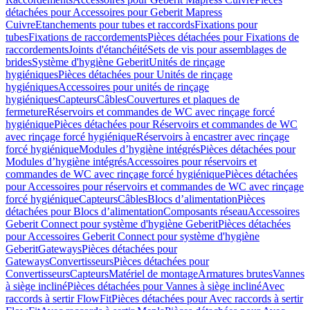
détachées pour Accessoires pour Geberit Mapress
Cuivre
Etanchements pour tubes et raccords
Fixations pour
tubes
Fixations de raccordements
Pièces détachées pour Fixations de
raccordements
Joints d'étanchéité
Sets de vis pour assemblages de
brides
Système d'hygiène Geberit
Unités de rinçage
hygiéniques
Pièces détachées pour Unités de rinçage
hygiéniques
Accessoires pour unités de rinçage
hygiéniques
Capteurs
Câbles
Couvertures et plaques de
fermeture
Réservoirs et commandes de WC avec rinçage forcé
hygiénique
Pièces détachées pour Réservoirs et commandes de WC
avec rinçage forcé hygiénique
Réservoirs à encastrer avec rinçage
forcé hygiénique
Modules d’hygiène intégrés
Pièces détachées pour
Modules d’hygiène intégrés
Accessoires pour réservoirs et
commandes de WC avec rinçage forcé hygiénique
Pièces détachées
pour Accessoires pour réservoirs et commandes de WC avec rinçage
forcé hygiénique
Capteurs
Câbles
Blocs d’alimentation
Pièces
détachées pour Blocs d’alimentation
Composants réseau
Accessoires
Geberit Connect pour système d'hygiène Geberit
Pièces détachées
pour Accessoires Geberit Connect pour système d'hygiène
Geberit
Gateways
Pièces détachées pour
Gateways
Convertisseurs
Pièces détachées pour
Convertisseurs
Capteurs
Matériel de montage
Armatures brutes
Vannes
à siège incliné
Pièces détachées pour Vannes à siège incliné
Avec
raccords à sertir FlowFit
Pièces détachées pour Avec raccords à sertir