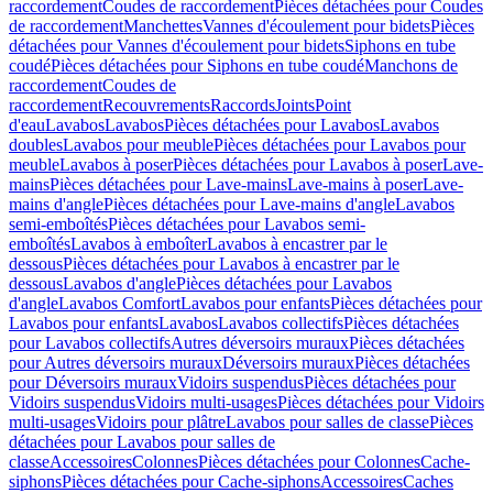
raccordement
Coudes de raccordement
Pièces détachées pour Coudes
de raccordement
Manchettes
Vannes d'écoulement pour bidets
Pièces
détachées pour Vannes d'écoulement pour bidets
Siphons en tube
coudé
Pièces détachées pour Siphons en tube coudé
Manchons de
raccordement
Coudes de
raccordement
Recouvrements
Raccords
Joints
Point
d'eau
Lavabos
Lavabos
Pièces détachées pour Lavabos
Lavabos
doubles
Lavabos pour meuble
Pièces détachées pour Lavabos pour
meuble
Lavabos à poser
Pièces détachées pour Lavabos à poser
Lave-
mains
Pièces détachées pour Lave-mains
Lave-mains à poser
Lave-
mains d'angle
Pièces détachées pour Lave-mains d'angle
Lavabos
semi-emboîtés
Pièces détachées pour Lavabos semi-
emboîtés
Lavabos à emboîter
Lavabos à encastrer par le
dessous
Pièces détachées pour Lavabos à encastrer par le
dessous
Lavabos d'angle
Pièces détachées pour Lavabos
d'angle
Lavabos Comfort
Lavabos pour enfants
Pièces détachées pour
Lavabos pour enfants
Lavabos
Lavabos collectifs
Pièces détachées
pour Lavabos collectifs
Autres déversoirs muraux
Pièces détachées
pour Autres déversoirs muraux
Déversoirs muraux
Pièces détachées
pour Déversoirs muraux
Vidoirs suspendus
Pièces détachées pour
Vidoirs suspendus
Vidoirs multi-usages
Pièces détachées pour Vidoirs
multi-usages
Vidoirs pour plâtre
Lavabos pour salles de classe
Pièces
détachées pour Lavabos pour salles de
classe
Accessoires
Colonnes
Pièces détachées pour Colonnes
Cache-
siphons
Pièces détachées pour Cache-siphons
Accessoires
Caches