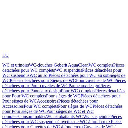
LU
WC et urinoirs
WC-douches Geberit AquaClean
WC complets
Pièces
détachées pour WC complets
WC suspendus
Pièces détachées pour
WC suspendus
WC au sol
Pièces détachées pour WC au sol
Sièges de
WC
Pièces détachées pour Sièges de WC
Pour cuvettes de WC
Pièces
détachées pour Pour cuvettes de WC
Panneaux design
Pièces
détachées pour Panneaux design
Pour WC complets
Pièces détachées
pour Pour WC complets
Pour sièges de WC
Pièces détachées pour
Pour sièges de WC
Accessoires
Pièces détachées pour
Accessoires
Pour WC complets
Pour sièges de WC
Pièces détachées
pour Pour sièges de WC
Pour sièges de WC et WC
complets
Consommables
WC et abattants WC
WC suspendus
Pièces
détachées pour WC suspendus
Cuvettes de WC à fond creux
Pièces
détachées pour Cuvettes de WC à fond creux
Cuvettes de WC à