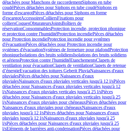
détachées pour Manchons de raccordement
Siphons en tube
coudé
Pièces détachées pour Siphons en tube coudé
Siphons en
forme d'escargot
Pièces détachées pour Siphons en forme
d'escargot
Accessoires
Colliers
Fixations pour
colliers
Coques
Obturateurs
Joints
Boîtiers de
réservation
Consommables
Protection incendie, protection phonique
et protection contre l'humidité
Protection incendie
Pièces détachées
pour Protection incendie
Protection incendie pour systèmes
d'évacuation
Pièces détachées pour Protection incendie pour
systèmes d'évacuation
Systèmes de fermeture pour plafond
Protection
phonique
Isolations des bruits solidiens
Isolations des bruits solidiens
et aériens
Protection contre l'humidité
Etanchements
Clapets de
ventilation pour évacuation
Clapets de ventilation
Clapets de retenue
d’énergie
Evacuation des toitures Geberit Pluvia
Naissances d'eaux
pluviales
Pièces détachées pour Naissances d'eaux
pluviales
Naissances d'eaux pluviales verticales jusqu'à 12 l/s
Pièces
détachées pour Naissances d'eaux pluviales verticales jusqu'à 12
l/s
Naissances d'eaux pluviales verticales jusqu'à 25 l/s
Pièces
détachées pour Naissances d'eaux pluviales verticales jusqu'à 25
l/s
Naissances d'eaux pluviales pour chéneaux
Pièces détachées pour
Naissances d'eaux pluviales pour chéneaux
Naissances d'eaux
pluviales jusqu'à 12 l/s
Pièces détachées pour Naissances d'eaux
pluviales jusqu'à 12 l/s
Naissances d'eaux pluviales jusqu'à 25
l/s
Pièces détachées pour Naissances d'eaux pluviales jusqu'à 25
l/s
Eléments de barrières anti-condensation
Pièces détachées pour