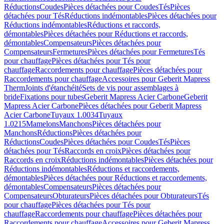
Réductions
Coudes
Pièces détachées pour Coudes
Tés
Pièces
détachées pour Tés
Réductions indémontables
Pièces détachées pour
Réductions indémontables
Réductions et raccords,
démontables
Pièces détachées pour Réductions et raccords,
démontables
Compensateurs
Pièces détachées pour
Compensateurs
Fermetures
Pièces détachées pour Fermetures
Tés
pour chauffage
Pièces détachées pour Tés pour
chauffage
Raccordements pour chauffage
Pièces détachées pour
Raccordements pour chauffage
Accessoires pour Geberit Mapress
Therm
Joints d'étanchéité
Sets de vis pour assemblages à
bride
Fixations pour tubes
Geberit Mapress Acier Carbone
Geberit
Mapress Acier Carbone
Pièces détachées pour Geberit Mapress
Acier Carbone
Tuyaux 1.0034
Tuyaux
1.0215
Mamelons
Manchons
Pièces détachées pour
Manchons
Réductions
Pièces détachées pour
Réductions
Coudes
Pièces détachées pour Coudes
Tés
Pièces
détachées pour Tés
Raccords en croix
Pièces détachées pour
Raccords en croix
Réductions indémontables
Pièces détachées pour
Réductions indémontables
Réductions et raccordements,
démontables
Pièces détachées pour Réductions et raccordements,
démontables
Compensateurs
Pièces détachées pour
Compensateurs
Obturateurs
Pièces détachées pour Obturateurs
Tés
pour chauffage
Pièces détachées pour Tés pour
chauffage
Raccordements pour chauffage
Pièces détachées pour
Raccordements pour chauffage
Accessoires pour Geberit Mapress