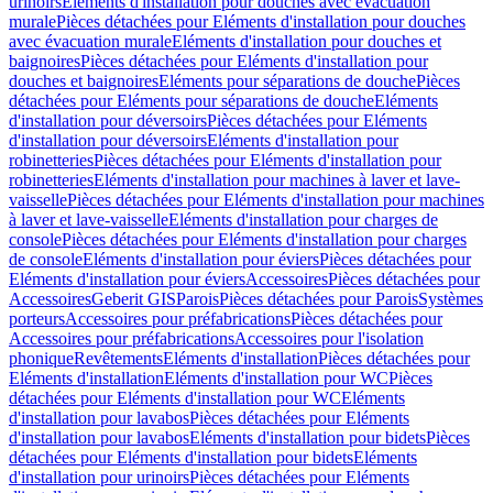
urinoirs
Eléments d'installation pour douches avec évacuation
murale
Pièces détachées pour Eléments d'installation pour douches
avec évacuation murale
Eléments d'installation pour douches et
baignoires
Pièces détachées pour Eléments d'installation pour
douches et baignoires
Eléments pour séparations de douche
Pièces
détachées pour Eléments pour séparations de douche
Eléments
d'installation pour déversoirs
Pièces détachées pour Eléments
d'installation pour déversoirs
Eléments d'installation pour
robinetteries
Pièces détachées pour Eléments d'installation pour
robinetteries
Eléments d'installation pour machines à laver et lave-
vaisselle
Pièces détachées pour Eléments d'installation pour machines
à laver et lave-vaisselle
Eléments d'installation pour charges de
console
Pièces détachées pour Eléments d'installation pour charges
de console
Eléments d'installation pour éviers
Pièces détachées pour
Eléments d'installation pour éviers
Accessoires
Pièces détachées pour
Accessoires
Geberit GIS
Parois
Pièces détachées pour Parois
Systèmes
porteurs
Accessoires pour préfabrications
Pièces détachées pour
Accessoires pour préfabrications
Accessoires pour l'isolation
phonique
Revêtements
Eléments d'installation
Pièces détachées pour
Eléments d'installation
Eléments d'installation pour WC
Pièces
détachées pour Eléments d'installation pour WC
Eléments
d'installation pour lavabos
Pièces détachées pour Eléments
d'installation pour lavabos
Eléments d'installation pour bidets
Pièces
détachées pour Eléments d'installation pour bidets
Eléments
d'installation pour urinoirs
Pièces détachées pour Eléments