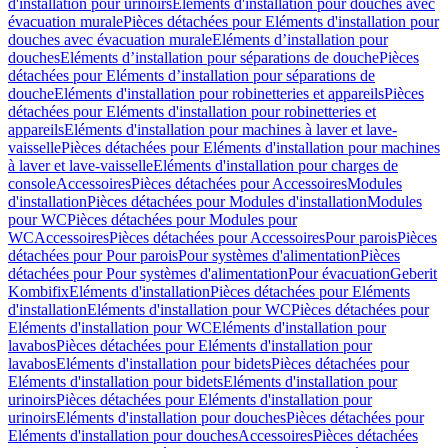
d'installation pour urinoirs
Eléments d'installation pour douches avec
évacuation murale
Pièces détachées pour Eléments d'installation pour
douches avec évacuation murale
Eléments d’installation pour
douches
Eléments d’installation pour séparations de douche
Pièces
détachées pour Eléments d’installation pour séparations de
douche
Eléments d'installation pour robinetteries et appareils
Pièces
détachées pour Eléments d'installation pour robinetteries et
appareils
Eléments d'installation pour machines à laver et lave-
vaisselle
Pièces détachées pour Eléments d'installation pour machines
à laver et lave-vaisselle
Eléments d'installation pour charges de
console
Accessoires
Pièces détachées pour Accessoires
Modules
d'installation
Pièces détachées pour Modules d'installation
Modules
pour WC
Pièces détachées pour Modules pour
WC
Accessoires
Pièces détachées pour Accessoires
Pour parois
Pièces
détachées pour Pour parois
Pour systèmes d'alimentation
Pièces
détachées pour Pour systèmes d'alimentation
Pour évacuation
Geberit
Kombifix
Eléments d'installation
Pièces détachées pour Eléments
d'installation
Eléments d'installation pour WC
Pièces détachées pour
Eléments d'installation pour WC
Eléments d'installation pour
lavabos
Pièces détachées pour Eléments d'installation pour
lavabos
Eléments d'installation pour bidets
Pièces détachées pour
Eléments d'installation pour bidets
Eléments d'installation pour
urinoirs
Pièces détachées pour Eléments d'installation pour
urinoirs
Eléments d'installation pour douches
Pièces détachées pour
Eléments d'installation pour douches
Accessoires
Pièces détachées