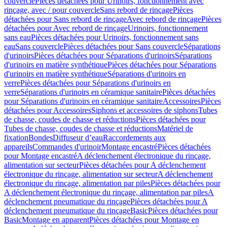
couvercle
Pièces détachées pour Urinoirs, fonctionnement avec
rinçage, avec / pour couvercle
Sans rebord de rinçage
Pièces
détachées pour Sans rebord de rinçage
Avec rebord de rinçage
Pièces
détachées pour Avec rebord de rinçage
Urinoirs, fonctionnement
sans eau
Pièces détachées pour Urinoirs, fonctionnement sans
eau
Sans couvercle
Pièces détachées pour Sans couvercle
Séparations
d'urinoirs
Pièces détachées pour Séparations d'urinoirs
Séparations
d'urinoirs en matière synthétique
Pièces détachées pour Séparations
d'urinoirs en matière synthétique
Séparations d'urinoirs en
verre
Pièces détachées pour Séparations d'urinoirs en
verre
Séparations d'urinoirs en céramique sanitaire
Pièces détachées
pour Séparations d'urinoirs en céramique sanitaire
Accessoires
Pièces
détachées pour Accessoires
Siphons et accessoires de siphons
Tubes
de chasse, coudes de chasse et réductions
Pièces détachées pour
Tubes de chasse, coudes de chasse et réductions
Matériel de
fixation
Bondes
Diffuseur d’eau
Raccordements aux
appareils
Commandes d'urinoir
Montage encastré
Pièces détachées
pour Montage encastré
A déclenchement électronique du rinçage,
alimentation sur secteur
Pièces détachées pour A déclenchement
électronique du rinçage, alimentation sur secteur
A déclenchement
électronique du rinçage, alimentation par piles
Pièces détachées pour
A déclenchement électronique du rinçage, alimentation par piles
A
déclenchement pneumatique du rinçage
Pièces détachées pour A
déclenchement pneumatique du rinçage
Basic
Pièces détachées pour
Basic
Montage en apparent
Pièces détachées pour Montage en