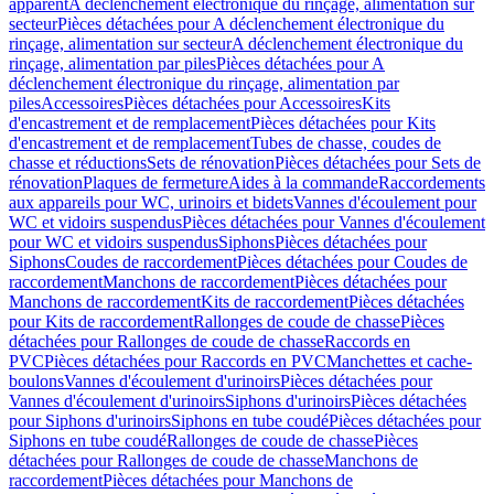
apparent
A déclenchement électronique du rinçage, alimentation sur
secteur
Pièces détachées pour A déclenchement électronique du
rinçage, alimentation sur secteur
A déclenchement électronique du
rinçage, alimentation par piles
Pièces détachées pour A
déclenchement électronique du rinçage, alimentation par
piles
Accessoires
Pièces détachées pour Accessoires
Kits
d'encastrement et de remplacement
Pièces détachées pour Kits
d'encastrement et de remplacement
Tubes de chasse, coudes de
chasse et réductions
Sets de rénovation
Pièces détachées pour Sets de
rénovation
Plaques de fermeture
Aides à la commande
Raccordements
aux appareils pour WC, urinoirs et bidets
Vannes d'écoulement pour
WC et vidoirs suspendus
Pièces détachées pour Vannes d'écoulement
pour WC et vidoirs suspendus
Siphons
Pièces détachées pour
Siphons
Coudes de raccordement
Pièces détachées pour Coudes de
raccordement
Manchons de raccordement
Pièces détachées pour
Manchons de raccordement
Kits de raccordement
Pièces détachées
pour Kits de raccordement
Rallonges de coude de chasse
Pièces
détachées pour Rallonges de coude de chasse
Raccords en
PVC
Pièces détachées pour Raccords en PVC
Manchettes et cache-
boulons
Vannes d'écoulement d'urinoirs
Pièces détachées pour
Vannes d'écoulement d'urinoirs
Siphons d'urinoirs
Pièces détachées
pour Siphons d'urinoirs
Siphons en tube coudé
Pièces détachées pour
Siphons en tube coudé
Rallonges de coude de chasse
Pièces
détachées pour Rallonges de coude de chasse
Manchons de
raccordement
Pièces détachées pour Manchons de