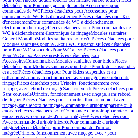
détachées pour Pour rinçage simple touche
Accessoires pour
commandes de WC
Pièces détachées pour Accessoires pour
commandes de WC
Kits d'encastrement
Pièces détachées pour Kits
d'encastrement
Pour commandes de WC à déclenchement
électronique du rinçage
Pièces détachées pour Pour commandes de
WC à déclenchement électronique du rinçage
Modules sanitaires
Geberit Monolith
Modules sanitaires pour WC
Pièces détachées pour
Modules sanitaires pour WC
Pour WC suspendus
Pièces détachées
pour Pour WC suspendus
Pour WC au sol
Pièces détachées pour
Pour WC au sol
Accessoires
Pièces détachées pour
Accessoires
Consommables
Modules sanitaires pour bidets
Pièces
détachées pour Modules sanitaires pour bidets
Pour bidets suspendus
et au sol
Pièces détachées pour Pour bidets suspendus et au
sol
Urinoirs
Urinoirs, fonctionnement avec rinçage, avec rebord de
rinçage
Pièces détachées pour Urinoirs, fonctionnement avec
rinçage, avec rebord de rinçage
Sans couvercle
Pièces détachées pour
Sans couvercle
Urinoirs, fonctionnement avec rinçage, sans rebord
de rinçage
Pièces détachées pour Urinoirs, fonctionnement avec
rinçage, sans rebord de rinçage
Commande d'urinoir apparente ou à
encastrer
Pièces détachées pour Commande d'urinoir apparente ou à
encastrer
Avec commande d'urinoir intégrée
Pièces détachées pour
Avec commande d'urinoir intégrée
Pour commande d'urinoir
intégrée
Pièces détachées pour Pour commande d'urinoir
intégrée
Urinoirs, fonctionnement avec rinçage, avec / pour