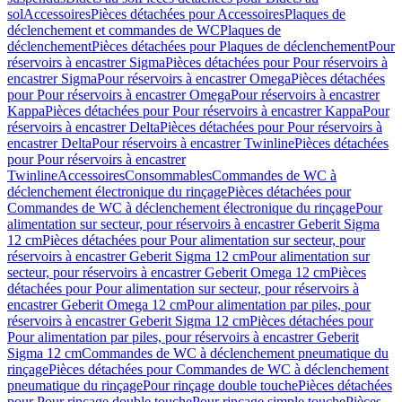
sol
Accessoires
Pièces détachées pour Accessoires
Plaques de
déclenchement et commandes de WC
Plaques de
déclenchement
Pièces détachées pour Plaques de déclenchement
Pour
réservoirs à encastrer Sigma
Pièces détachées pour Pour réservoirs à
encastrer Sigma
Pour réservoirs à encastrer Omega
Pièces détachées
pour Pour réservoirs à encastrer Omega
Pour réservoirs à encastrer
Kappa
Pièces détachées pour Pour réservoirs à encastrer Kappa
Pour
réservoirs à encastrer Delta
Pièces détachées pour Pour réservoirs à
encastrer Delta
Pour réservoirs à encastrer Twinline
Pièces détachées
pour Pour réservoirs à encastrer
Twinline
Accessoires
Consommables
Commandes de WC à
déclenchement électronique du rinçage
Pièces détachées pour
Commandes de WC à déclenchement électronique du rinçage
Pour
alimentation sur secteur, pour réservoirs à encastrer Geberit Sigma
12 cm
Pièces détachées pour Pour alimentation sur secteur, pour
réservoirs à encastrer Geberit Sigma 12 cm
Pour alimentation sur
secteur, pour réservoirs à encastrer Geberit Omega 12 cm
Pièces
détachées pour Pour alimentation sur secteur, pour réservoirs à
encastrer Geberit Omega 12 cm
Pour alimentation par piles, pour
réservoirs à encastrer Geberit Sigma 12 cm
Pièces détachées pour
Pour alimentation par piles, pour réservoirs à encastrer Geberit
Sigma 12 cm
Commandes de WC à déclenchement pneumatique du
rinçage
Pièces détachées pour Commandes de WC à déclenchement
pneumatique du rinçage
Pour rinçage double touche
Pièces détachées
pour Pour rinçage double touche
Pour rinçage simple touche
Pièces