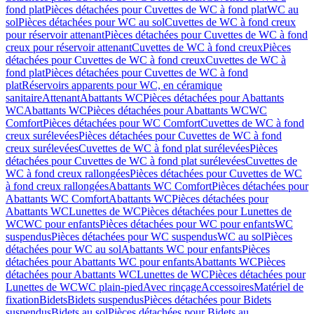
fond plat
Pièces détachées pour Cuvettes de WC à fond plat
WC au
sol
Pièces détachées pour WC au sol
Cuvettes de WC à fond creux
pour réservoir attenant
Pièces détachées pour Cuvettes de WC à fond
creux pour réservoir attenant
Cuvettes de WC à fond creux
Pièces
détachées pour Cuvettes de WC à fond creux
Cuvettes de WC à
fond plat
Pièces détachées pour Cuvettes de WC à fond
plat
Réservoirs apparents pour WC, en céramique
sanitaire
Attenant
Abattants WC
Pièces détachées pour Abattants
WC
Abattants WC
Pièces détachées pour Abattants WC
WC
Comfort
Pièces détachées pour WC Comfort
Cuvettes de WC à fond
creux surélevées
Pièces détachées pour Cuvettes de WC à fond
creux surélevées
Cuvettes de WC à fond plat surélevées
Pièces
détachées pour Cuvettes de WC à fond plat surélevées
Cuvettes de
WC à fond creux rallongées
Pièces détachées pour Cuvettes de WC
à fond creux rallongées
Abattants WC Comfort
Pièces détachées pour
Abattants WC Comfort
Abattants WC
Pièces détachées pour
Abattants WC
Lunettes de WC
Pièces détachées pour Lunettes de
WC
WC pour enfants
Pièces détachées pour WC pour enfants
WC
suspendus
Pièces détachées pour WC suspendus
WC au sol
Pièces
détachées pour WC au sol
Abattants WC pour enfants
Pièces
détachées pour Abattants WC pour enfants
Abattants WC
Pièces
détachées pour Abattants WC
Lunettes de WC
Pièces détachées pour
Lunettes de WC
WC plain-pied
Avec rinçage
Accessoires
Matériel de
fixation
Bidets
Bidets suspendus
Pièces détachées pour Bidets
suspendus
Bidets au sol
Pièces détachées pour Bidets au