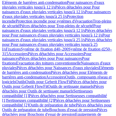
Eléments de barrières anti-condensation
Pour naissances d'eaux
pluviales verticales jusqu'à 12 l/s
Pièces détachées pour Pour
naissances d'eaux pluviales verticales jusqu'à 12 l/s
Pour naissances
d'eaux pluviales verticales jusqu'à 25 l/s
Protection
incendie
Protection incendie pour systèmes d'évacuation
Trop-pleins
de sécurité
Pièces détachées pour Trop-pleins de sécurité
Pour
naissances d'eaux pluviales verticales jusqu'à 12 l/s
Pièces détachées
pour Pour naissances d'eaux pluviales verticales jusqu'à 12 l/s
Pour
naissances d'eaux pluviales verticales jusqu'à 25 l/s
Pièces détachées
pour Pour naissances d'eaux pluviales verticales jusqu'à 25
l/s
Fixations
Système de fixation d40–200
Système de fixation d250–
315
Accessoires
Pièces détachées pour Accessoires
Pour
naissances
Pièces détachées pour Pour naissances
Pour
fixations
Evacuation des toitures conventionnelle
Naissances d'eaux
pluviales
Pièces détachées pour Naissances d'eaux pluviales
Eléments
de barrières anti-condensation
Pièces détachées pour Eléments de
barrières anti-condensation
Accessoires
Outils, composants réseau et
logiciels
Outils
Outils pour Geberit FlowFit
Pièces détachées pour
Outils pour Geberit FlowFit
Outils de sertissage manuels
Pièces
détachées pour Outils de sertissage manuels
Sertisseuses
compatibilité [1]
Pièces détachées pour Sertisseuses compatibilité
[1]
Sertisseuses compatibilité [2]
Pièces détachées pour Sertisseuses
compatibilité [2]
Outils de préparation de tube
Pièces détachées pour
Outils de préparation de tube
Bouchons d'essai de pression
Pièces
détachées pour Bouchons d'essai de pression
Equipements de