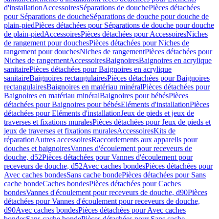
d'installation
Accessoires
Séparations de douche
Pièces détachées
pour Séparations de douche
Séparations de douche pour douche de
plain-pied
Pièces détachées pour Séparations de douche pour douche
de plain-pied
Accessoires
Pièces détachées pour Accessoires
Niches
de rangement pour douches
Pièces détachées pour Niches de
rangement pour douches
Niches de rangement
Pièces détachées pour
Niches de rangement
Accessoires
Baignoires
Baignoires en acrylique
sanitaire
Pièces détachées pour Baignoires en acrylique
sanitaire
Baignoires rectangulaires
Pièces détachées pour Baignoires
rectangulaires
Baignoires en matériau minéral
Pièces détachées pour
Baignoires en matériau minéral
Baignoires pour bébés
Pièces
détachées pour Baignoires pour bébés
Eléments d'installation
Pièces
détachées pour Eléments d'installation
Jeux de pieds et jeux de
traverses et fixations murales
Pièces détachées pour Jeux de pieds et
jeux de traverses et fixations murales
Accessoires
Kits de
réparation
Autres accessoires
Raccordements aux appareils pour
douches et baignoires
Vannes d'écoulement pour receveurs de
douche, d52
Pièces détachées pour Vannes d'écoulement pour
receveurs de douche, d52
Avec caches bondes
Pièces détachées pour
Avec caches bondes
Sans cache bonde
Pièces détachées pour Sans
cache bonde
Caches bondes
Pièces détachées pour Caches
bondes
Vannes d'écoulement pour receveurs de douche, d90
Pièces
détachées pour Vannes d'écoulement pour receveurs de douche,
d90
Avec caches bondes
Pièces détachées pour Avec caches
bondes
Sans cache bonde
Pièces détachées pour Sans cache