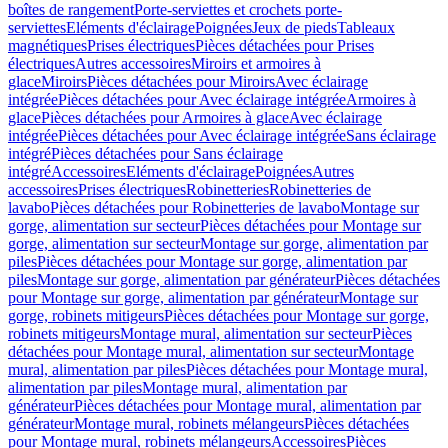
boîtes de rangement
Porte-serviettes et crochets porte-
serviettes
Eléments d'éclairage
Poignées
Jeux de pieds
Tableaux
magnétiques
Prises électriques
Pièces détachées pour Prises
électriques
Autres accessoires
Miroirs et armoires à
glace
Miroirs
Pièces détachées pour Miroirs
Avec éclairage
intégrée
Pièces détachées pour Avec éclairage intégrée
Armoires à
glace
Pièces détachées pour Armoires à glace
Avec éclairage
intégrée
Pièces détachées pour Avec éclairage intégrée
Sans éclairage
intégré
Pièces détachées pour Sans éclairage
intégré
Accessoires
Eléments d'éclairage
Poignées
Autres
accessoires
Prises électriques
Robinetteries
Robinetteries de
lavabo
Pièces détachées pour Robinetteries de lavabo
Montage sur
gorge, alimentation sur secteur
Pièces détachées pour Montage sur
gorge, alimentation sur secteur
Montage sur gorge, alimentation par
piles
Pièces détachées pour Montage sur gorge, alimentation par
piles
Montage sur gorge, alimentation par générateur
Pièces détachées
pour Montage sur gorge, alimentation par générateur
Montage sur
gorge, robinets mitigeurs
Pièces détachées pour Montage sur gorge,
robinets mitigeurs
Montage mural, alimentation sur secteur
Pièces
détachées pour Montage mural, alimentation sur secteur
Montage
mural, alimentation par piles
Pièces détachées pour Montage mural,
alimentation par piles
Montage mural, alimentation par
générateur
Pièces détachées pour Montage mural, alimentation par
générateur
Montage mural, robinets mélangeurs
Pièces détachées
pour Montage mural, robinets mélangeurs
Accessoires
Pièces