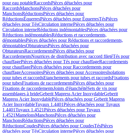
pour eau potable
Raccords
Pièces détachées pour
Raccords
Manchons
Pièces détachées pour
Manchons
Réductions
Pièces détachées pour
Réductions
Équerres
Pièces détachées pour Équerres
Tés
Pièces
détachées pour Tés
Circulation interne
Pièces détachées pour
Circulation interne
Réductions indémontables
Pièces détachées pour
Réductions indémontables
Réductions et raccordements,
démontables
Pièces détachées pour Réductions et raccordements,
démontables
Obturateurs
Pièces détachées pour
Obturateurs
Raccordements
Pièces détachées pour
Raccordements
Nourrices de distribution avec raccord fileté
Tés pour
chauffage
Pièces détachées pour Tés pour chauffage
Raccordements
pour chauffage
Pièces détachées pour Raccordements pour
chauffage
Accessoires
Pièces détachées pour Accessoires
Isolations
pour tubes et raccords
Etanchements pour tubes et raccords
Fixations
pour tubes
Fixations de raccordements
Pièces détachées pour
Fixations de raccordements
Joints d'étanchéité
Sets de vis pour
assemblages à bride
Geberit Mapress Acier Inoxydable
Geberit
Mapress Acier Inoxydable
Pièces détachées pour Geberit Mapress
Acier Inoxydable
Tuyaux 1.4401
Pièces détachées pour Tuyaux
1.4401
Tuyaux 1.4521
Pièces détachées pour Tuyaux
1.4521
Mamelons
Manchons
Pièces détachées pour
Manchons
Réductions
Pièces détachées pour
Réductions
Coudes
Pièces détachées pour Coudes
Tés
Pièces
détachées pour Tés
Circulation interne
Pièces détachées pour