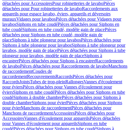
détachées pour Accessoires
Pour robinetteries de lavabo
Pièces
détachées pour Pour robinetteries de lavabo
Raccordements aux
appareils pour espace lavabo, éviers, appareils et déversoirs
muraux
Vidages pour lavabos
Pièces détachées pour Vidages pour
lavabos
Siphons en tube coudé
Pièces détachées pour Siphons en
tube coudé
Siphons en tube coudé, modèle gain de place
Pièces
détachées pour Siphons en tube coudé, modèle gain de
place
Siphons à tube plongeur pour lavabos
Pièces détachées pour
Siphons à tube plongeur pour lavabos
Siphons à tube plongeur pour
lavabos, modèle gain de place
Pièces détachées pour Siphons à tube
plongeur pour lavabos, modèle gain de place
Siphons à
encastrer
Pièces détachées pour Siphons à encastrer
Raccordements
de lavabo
Pièces détachées pour Raccordements de lavabo
Manchons
de raccordement
Coudes de
raccordement
Recouvrements
Raccords
Pièces détachées pour
Raccords
Joints
Tubes de trop-plein
Rallonges
Vannes d'écoulement
pour éviers
Pièces détachées pour Vannes d'écoulement pour
éviers
Siphons en tube coudé
Pièces détachées pour Siphons en tube
coudé
Siphons à double chambre
Pièces détachées pour Siphons à
double chambre
Siphons pour évier
Pièces détachées pour Siphons
pour évier
Manchons de raccordement
Pièces détachées pour
Manchons de raccordement
Accessoires
Pièces détachées pour
Accessoires
Vannes d'écoulement pour appareils
Pièces détachées
pour Vannes d'écoulement pour appareils
Siphons en tube
coudé
Pièces détachées pour Siphons en tube coudé
Siphons à