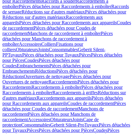
pour Raccordements
Raccords à souder
Raccordements à
emboîter
Pièces détachées pour Raccordements à emboîter
Raccords
de serrage
Réductions sur d'autres matériaux
Pièces détachées pour
Réductions sur d'autres matériaux
Raccordements aux
appareils
Pièces détachées pour Raccordements aux appareils
Coudes
de raccordement
Pièces détachées pour Coudes de
raccordement
Manchons de raccordement à emboîter
Pièces
détachées pour Manchons de raccordement à
emboîter
Accessoires
Colliers
Fixations pour
colliers
Obturateurs
Joints
Consommables
Geberit Silent-
PP
Tuyaux
Pièces détachées pour Tuyaux
Pièces
Pièces détachées
pour Pièces
Coudes
Pièces détachées pour
Coudes
Embranchements
Pièces détachées pour
Embranchements
Réductions
Pièces détachées pour
Réductions
Ouvertures de nettoyage
Pièces détachées pour
Ouvertures de nettoyage
Raccordements
Pièces détachées pour
Raccordements
Raccordements à emboîter
Pièces détachées pour
Raccordements à emboîter
Raccordements à griffes
Réductions sur
d'autres matériaux
Raccordements aux appareils
Pièces détachées
pour Raccordements aux appareils
Coudes de raccordement
Pièces
détachées pour Coudes de raccordement
Manchons de
raccordement
Pièces détachées pour Manchons de
raccordement
Accessoires
Obturateurs
Joints
Cape de
protection
Consommables
Geberit Silent-Pro
Tuyaux
Pièces détachées
pour Tuyaux
Pièces
Pièces détachées pour Pièces
Coudes
Pièces