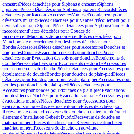
encastrer
Pièces détachées pour Siphons à encastrer
Siphons
apparents
Pièces détachées pour Siphons apparents
Raccords
Pièces
détachées pour Raccords
Accessoires
Vannes d'écoulement pour
déversoirs muraux
Pièces détachées pour Vannes d'écoulement pour
déversoirs muraux
Siphons
Pièces détachées pour Siphons
Coudes de
raccordement
Pièces détachées pour Coudes de
raccordement
Manchons de raccordement
Pièces détachées pour
Manchons de raccordement
Bondes
Pièces détachées pour
Bondes
Accessoires
Pièces détachées pour Accessoires
Douches et
baignoires
Douches
Evacuation des sols pour douches
Pièces
détachées pour Evacuation des sols pour douches
Ecoulements de
douche
Pièces détachées pour Ecoulements de douche
Accessoires
pour écoulements de douche
Pièces détachées pour Accessoires pour
écoulements de douche
Bondes pour douches de plain-pied
Pièces
détachées pour Bondes pour douches de plain-pied
Accessoires pour
bondes pour douches de plain-pied
Pièces détachées pour
Accessoires pour bondes pour douches de plain-pied
Evacuations
murales
Pièces détachées pour Evacuations murales
Accessoires pour
évacuations murales
Pièces détachées pour Accessoires pour
évacuations murales
Receveurs de douche
Pièces détachées pour
Receveurs de douche
Receveurs de douche en matériau minéral et
éléments d’installation Geberit Duofix
Receveurs de douche en
matériau minéral
Pièces détachées pour Receveurs de douche en
matériau minéral
Receveurs de douche en acrylique
sanitaire
Eléments d'installation
Pièces détachées pour Eléments