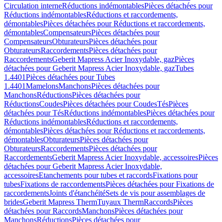
Circulation interne
Réductions indémontables
Pièces détachées pour
Réductions indémontables
Réductions et raccordements,
démontables
Pièces détachées pour Réductions et raccordements,
démontables
Compensateurs
Pièces détachées pour
Compensateurs
Obturateurs
Pièces détachées pour
Obturateurs
Raccordements
Pièces détachées pour
Raccordements
Geberit Mapress Acier Inoxydable, gaz
Pièces
détachées pour Geberit Mapress Acier Inoxydable, gaz
Tubes
1.4401
Pièces détachées pour Tubes
1.4401
Mamelons
Manchons
Pièces détachées pour
Manchons
Réductions
Pièces détachées pour
Réductions
Coudes
Pièces détachées pour Coudes
Tés
Pièces
détachées pour Tés
Réductions indémontables
Pièces détachées pour
Réductions indémontables
Réductions et raccordements,
démontables
Pièces détachées pour Réductions et raccordements,
démontables
Obturateurs
Pièces détachées pour
Obturateurs
Raccordements
Pièces détachées pour
Raccordements
Geberit Mapress Acier Inoxydable, accessoires
Pièces
détachées pour Geberit Mapress Acier Inoxydable,
accessoires
Etanchements pour tubes et raccords
Fixations pour
tubes
Fixations de raccordements
Pièces détachées pour Fixations de
raccordements
Joints d'étanchéité
Sets de vis pour assemblages de
brides
Geberit Mapress Therm
Tuyaux Therm
Raccords
Pièces
détachées pour Raccords
Manchons
Pièces détachées pour
Manchons
Réductions
Pièces détachées pour