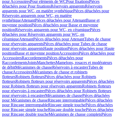
pour Accessoires
Pour eléments de WC
Pour fixations
Pièces
détachées pour Pour fixations
Réservoirs apparents
Réservoirs
apparents pour WC, en matière synthétique
Pièces détachées pour
Réservoirs apparents pour WC, en matière
synthétique
Attenant
Pièces détachées pour Attenant
Basse et
moyenne position
Pièces détachées pour Basse et moyenne
position
Réservoirs apparents pour WC, en céramique
Pièces
détachées pour Réservoirs apparents pour WC, en
céramique
Attenant
Pièces détachées pour Attenant
Tubes de chasse
pour réservoirs apparents
Pièces détachées pour Tubes de chasse
pour réservoirs apparents
Haute position
Pièces détachées pour Haute
position
Basse et moyenne position
Accessoires
Pièces détachées pour
Accessoires
Raccordements
Pièces détachées pour
Raccordements
Joints
Manchettes
Mamelons, rosaces et modérateurs
de débit
Mécanismes de chasse
Réservoirs à encastrer
Tubes de
chasse
Accessoires
Mécanismes de chasse et robinets
flotteurs
Robinets flotteurs
Pièces détachées pour Robinets
flotteurs
Robinets flotteurs pour réservoirs apparents
Pièces détachées
pour Robinets flotteurs pour réservoirs apparents
Robinets flotteurs
pour réservoirs à encastrer
Pièces détachées pour Robinets flotteurs
pour réservoirs à encastrer
Mécanismes de chasse
Pièces détachées
pour Mécanismes de chasse
Rinçage interrompable
Pièces détachées
pour Rinçage interrompable
Rinçage simple touche
Pièces détachées
pour Rinçage simple touche
Rinçage double touche
Pièces détachées
pour Rinçage double touche
Mécanismes de chasse complets
Pièces