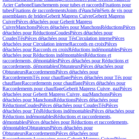
Acier Carbone
Etanchements pour tubes et raccords
Fixations pour
tubes
Fixations de raccordements
Joints d'étanchéité
Sets de vis pour
assemblages de brides
Geberit Mapress Cuivre
Geberit Mapress
Cuivre
Pièces détachées pour Geberit Mapress
Cuivre
Manchons
Pièces détachées pour Manchons
Réductions
Pièces
détachées pour Réductions
Coudes
Pièces détachées pour
Coudes
Tés
Pièces détachées pour Tés
Circulation interne
Pièces
détachées pour Circulation interne
Raccords en croix
Pièces
détachées pour Raccords en croix
Réductions indémontables
Pièces
détachées pour Réductions indémontables
Réductions et
raccordements, démontables
Pièces détachées pour Réductions et
raccordements, démontables
Obturateurs
Pièces détachées pour
Obturateurs
Raccordements
Pièces détachées pour
Raccordements
Tés pour chauffage
Pièces détachées pour Tés pour
chauffage
Raccordements pour chauffage
Pièces détachées pour
Raccordements pour chauffage
Geberit Mapress Cuivre, gaz
Pièces
détachées pour Geberit Mapress Cuivre, gaz
Manchons
Pièces
détachées pour Manchons
Réductions
Pièces détachées pour
Réductions
Coudes
Pièces détachées pour Coudes
Tés
Pièces
détachées pour Tés
Réductions indémontables
Pièces détachées pour
Réductions indémontables
Réductions et raccordements,
démontables
Pièces détachées pour Réductions et raccordements,
démontables
Obturateurs
Pièces détachées pour
Obturateurs
Raccordements
Pièces détachées pour
Raccordements
Accessoires pour Geberit Mapress Cuivre
Pièces