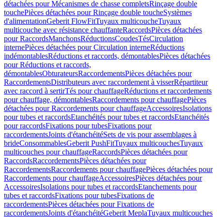
détachées pour Mécanismes de chasse complets
Rinçage double
touche
Pièces détachées pour Rinçage double touche
Systèmes
d'alimentation
Geberit FlowFit
Tuyaux multicouche
Tuyaux
multicouche avec résistance chauffante
Raccords
Pièces détachées
pour Raccords
Manchons
Réductions
Coudes
Tés
Circulation
interne
Pièces détachées pour Circulation interne
Réductions
indémontables
Réductions et raccords, démontables
Pièces détachées
pour Réductions et raccords,
démontables
Obturateurs
Raccordements
Pièces détachées pour
Raccordements
Distributeurs avec raccordement à visser
Répartiteur
avec raccord à sertir
Tés pour chauffage
Réductions et raccordements
pour chauffage, démontables
Raccordements pour chauffage
Pièces
détachées pour Raccordements pour chauffage
Accessoires
Isolations
pour tubes et raccords
Etanchéités pour tubes et raccords
Etanchéités
pour raccords
Fixations pour tubes
Fixations pour
raccordements
Joints d'étanchéité
Sets de vis pour assemblages à
bride
Consommables
Geberit PushFit
Tuyaux multicouches
Tuyaux
multicouches pour chauffage
Raccords
Pièces détachées pour
Raccords
Raccordements
Pièces détachées pour
Raccordements
Raccordements pour chauffage
Pièces détachées pour
Raccordements pour chauffage
Accessoires
Pièces détachées pour
Accessoires
Isolations pour tubes et raccords
Etanchements pour
tubes et raccords
Fixations pour tubes
Fixations de
raccordements
Pièces détachées pour Fixations de
raccordements
Joints d'étanchéité
Geberit Mepla
Tuyaux multicouches