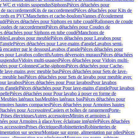
r WC et vidoirs suspendus
Siphons
Pièces détachées pour
 de raccordement
Kits de raccordement
Pièces détachées pour Kits de
ccords en PVC
Manchettes et cache-boulons
Vannes d'écoulement
oudé
Pièces détachées pour Siphons en tube coudé
Rallonges de coude
oudes de raccordement
Pièces détachées pour Coudes de
es détachées pour Siphons en tube coudé
Manchons de
bles
Lavabos pour meuble
Pièces détachées pour Lavabos pour
d'angle
Pièces détachées pour Lave-mains d'angle
Lavabos semi-
 encastrer par le dessous
Lavabos d'angle
Pièces détachées pour
es pour Lavabos collectifs
Autres déversoirs muraux
Pièces détachées
 suspendus
Vidoirs multi-usages
Pièces détachées pour Vidoirs multi-
hées pour Colonnes
Cache-siphons
Pièces détachées pour Cache-
de lave-mains avec meuble bas
Pièces détachées pour Sets de lave-
c meuble bas
Pièces détachées pour Sets de lavabo pour meuble avec
our lavabos
Pièces détachées pour Pour lavabos
Pour lavabos
ns d'angle
Pièces détachées pour Pour lave-mains d'angle
Pour lavabos
pelle
Pièces détachées pour Pour lavabo à poser en forme de
 Meubles latéraux bas
Meubles latéraux bas
Pièces détachées pour
rmoires hautes compactes
Pièces détachées pour Armoires hautes
étachées pour Accessoires
Casiers et boîtes de rangement
Porte-
Prises électriques
Autres accessoires
Miroirs et armoires à
hées pour Armoires à glace
Avec éclairage intégrée
Pièces détachées
es accessoires
Prises électriques
Robinetteries
Robinetteries de
imentation sur secteur
Montage sur gorge, alimentation par piles
Pièces
orge, alimentation par générateur
Montage sur gorge, robinets