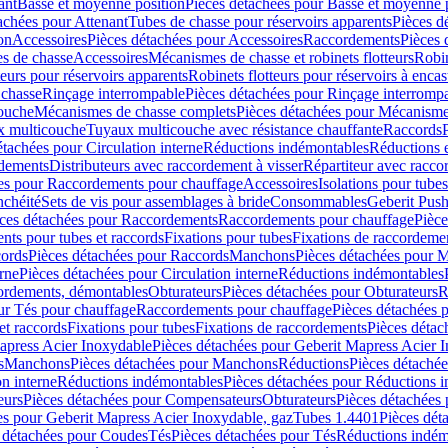
ant
Basse et moyenne position
Pièces détachées pour Basse et moyenne 
achées pour Attenant
Tubes de chasse pour réservoirs apparents
Pièces d
on
Accessoires
Pièces détachées pour Accessoires
Raccordements
Pièces 
s de chasse
Accessoires
Mécanismes de chasse et robinets flotteurs
Robin
eurs pour réservoirs apparents
Robinets flotteurs pour réservoirs à encas
 chasse
Rinçage interrompable
Pièces détachées pour Rinçage interromp
touche
Mécanismes de chasse complets
Pièces détachées pour Mécanisme
 multicouche
Tuyaux multicouche avec résistance chauffante
Raccords
étachées pour Circulation interne
Réductions indémontables
Réductions e
rdements
Distributeurs avec raccordement à visser
Répartiteur avec raccor
es pour Raccordements pour chauffage
Accessoires
Isolations pour tubes
nchéité
Sets de vis pour assemblages à bride
Consommables
Geberit Push
ces détachées pour Raccordements
Raccordements pour chauffage
Pièce
ts pour tubes et raccords
Fixations pour tubes
Fixations de raccordeme
ords
Pièces détachées pour Raccords
Manchons
Pièces détachées pour 
erne
Pièces détachées pour Circulation interne
Réductions indémontables
cordements, démontables
Obturateurs
Pièces détachées pour Obturateurs
R
ur Tés pour chauffage
Raccordements pour chauffage
Pièces détachées 
et raccords
Fixations pour tubes
Fixations de raccordements
Pièces détac
apress Acier Inoxydable
Pièces détachées pour Geberit Mapress Acier 
s
Manchons
Pièces détachées pour Manchons
Réductions
Pièces détaché
on interne
Réductions indémontables
Pièces détachées pour Réductions 
eurs
Pièces détachées pour Compensateurs
Obturateurs
Pièces détachées 
es pour Geberit Mapress Acier Inoxydable, gaz
Tubes 1.4401
Pièces dét
 détachées pour Coudes
Tés
Pièces détachées pour Tés
Réductions indém