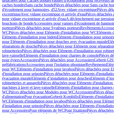
détachées pour Caches bondes
Vannes d'écoulement pour receveurs d
caches bondes
Sans cache bonde
Pièces détachées pour Sans cache bo
d'écoulement pour baignoires, d52
Avec vidage excentrique
Pièces dét
excentrique
Avec vidage excentrique et arrivée d'eau
Pièces détachées 
pour vidage excentrique et arrivée d'eau
A déclenchement par pressio
bouchons de bonde
Accessoires pour vannes d'écoulement de baignoi
porteurs
Pièces détachées pour Systèmes porteurs
Revêtements
Accesso
WC
Pièces détachées pour Eléments d'installation pour WC
Eléments d
Eléments d'installation pour bidets
Eléments d'installation pour urinoir
pour Eléments d'installation pour douches avec évacuation murale
Elé
séparations de douche
Pièces détachées pour Eléments pour séparatio
robinetteries
Pièces détachées pour Eléments d'installation pour robinet
lave-vaisselle
Eléments d'installation pour charges de console
Pièces dé
pour éviers
Accessoires
Pièces détachées pour Accessoires
Geberit GIS
préfabrications
Accessoires pour l'isolation phonique
Revêtements
Eléme
pour WC
Eléments d'installation pour lavabos
Pièces détachées pour El
d'installation pour urinoirs
Pièces détachées pour Eléments d'installatio
évacuation murale
Eléments d’installation pour douches
Eléments d’ins
robinetteries et appareils
Pièces détachées pour Eléments d'installation 
machines à laver et lave-vaisselle
Eléments d'installation pour charges
WC
Pièces détachées pour Modules pour WC
Accessoires
Pièces détac
d'alimentation
Pour évacuation
Geberit Kombifix
Eléments d'installatio
WC
Eléments d'installation pour lavabos
Pièces détachées pour Elément
d'installation pour urinoirs
Pièces détachées pour Eléments d'installatio
pour Accessoires
Pour eléments de WC
Pour fixations
Pièces détachées