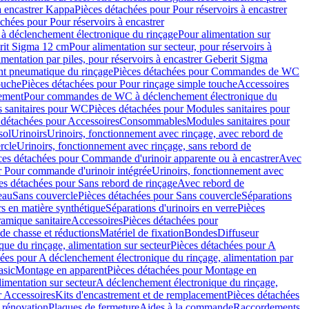
à encastrer Kappa
Pièces détachées pour Pour réservoirs à encastrer
chées pour Pour réservoirs à encastrer
 déclenchement électronique du rinçage
Pour alimentation sur
erit Sigma 12 cm
Pour alimentation sur secteur, pour réservoirs à
imentation par piles, pour réservoirs à encastrer Geberit Sigma
 pneumatique du rinçage
Pièces détachées pour Commandes de WC
ouche
Pièces détachées pour Pour rinçage simple touche
Accessoires
rement
Pour commandes de WC à déclenchement électronique du
 sanitaires pour WC
Pièces détachées pour Modules sanitaires pour
 détachées pour Accessoires
Consommables
Modules sanitaires pour
sol
Urinoirs
Urinoirs, fonctionnement avec rinçage, avec rebord de
rcle
Urinoirs, fonctionnement avec rinçage, sans rebord de
ces détachées pour Commande d'urinoir apparente ou à encastrer
Avec
r Pour commande d'urinoir intégrée
Urinoirs, fonctionnement avec
es détachées pour Sans rebord de rinçage
Avec rebord de
eau
Sans couvercle
Pièces détachées pour Sans couvercle
Séparations
rs en matière synthétique
Séparations d'urinoirs en verre
Pièces
ramique sanitaire
Accessoires
Pièces détachées pour
de chasse et réductions
Matériel de fixation
Bondes
Diffuseur
ue du rinçage, alimentation sur secteur
Pièces détachées pour A
ées pour A déclenchement électronique du rinçage, alimentation par
asic
Montage en apparent
Pièces détachées pour Montage en
imentation sur secteur
A déclenchement électronique du rinçage,
r Accessoires
Kits d'encastrement et de remplacement
Pièces détachées
 rénovation
Plaques de fermeture
Aides à la commande
Raccordements