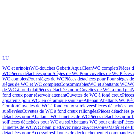
LU
WC et urinoirs
WC-douches Geberit AquaClean
WC complets
Pièces 
WC
Pièces détachées pour Sièges de WC
Pour cuvettes de WC
Pièces 
WC complets
Pour sièges de WC
Pièces détachées pour Pour sièges 
sièges de WC et WC complets
Consommables
WC et abattants WC
WC
de WC à fond plat
Pièces détachées pour Cuvettes de WC à fond plat
fond creux pour réservoir attenant
Cuvettes de WC à fond creux
Pièce
apparents pour WC, en céramique sanitaire
Attenant
Abattants WC
Piè
Comfort
Cuvettes de WC à fond creux surélevées
Pièces détachées po
surélevées
Cuvettes de WC à fond creux rallongées
Pièces détachées p
détachées pour Abattants WC
Lunettes de WC
Pièces détachées pour 
sol
Pièces détachées pour WC au sol
Abattants WC pour enfants
Pièces
Lunettes de WC
WC plain-pied
Avec rinçage
Accessoires
Matériel de f
détachées pour Accessoires
Plaques de déclenchement et commandes