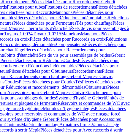
s
Raccordements
Pièces détachées pour Raccordements
Geberit
ords
Fixations pour tubes
Fixations de raccordements
Pièces détachées
ces détachées pour Raccords
Manchons
Pièces détachées pour
ontables
Pièces détachées pour Réductions indémontables
Réductions
metures
Pièces détachées pour Fermetures
Tés pour chauffage
Pièces
berit Mapress Therm
Joints d'étanchéité
Sets de vis pour assemblages à
one
Tuyaux 1.0034
Tuyaux 1.0215
Mamelons
Manchons
Pièces
ccords en croix
Pièces détachées pour Raccords en croix
Réductions
et raccordements, démontables
Compensateurs
Pièces détachées pour
ur chauffage
Pièces détachées pour Raccordements pour
nts
Joints d'étanchéité
Sets de vis pour assemblages de brides
Geberit
s
Pièces détachées pour Réductions
Coudes
Pièces détachées pour
ccords en croix
Réductions indémontables
Pièces détachées pour
teurs
Pièces détachées pour Obturateurs
Raccordements
Pièces
 pour Raccordements pour chauffage
Geberit Mapress Cuivre,
ons
Coudes
Pièces détachées pour Coudes
Tés
Pièces détachées pour
our Réductions et raccordements, démontables
Obturateurs
Pièces
pour Accessoires pour Geberit Mapress Cuivre
Etanchements pour
vis pour assemblages de brides
Système d'hygiène Geberit
Unités de
rtures et plaques de fermeture
Réservoirs et commandes de WC avec
inçage forcé hygiénique
Modules d’hygiène intégrés
Pièces détachées
essoires pour réservoirs et commandes de WC avec rinçage forcé
our système d'hygiène Geberit
Pièces détachées pour Accessoires
urs
Capteurs
Matériel de montage
Armatures brutes
Vannes à siège
accords à sertir Mepla
Pièces détachées pour Avec raccords à sertir