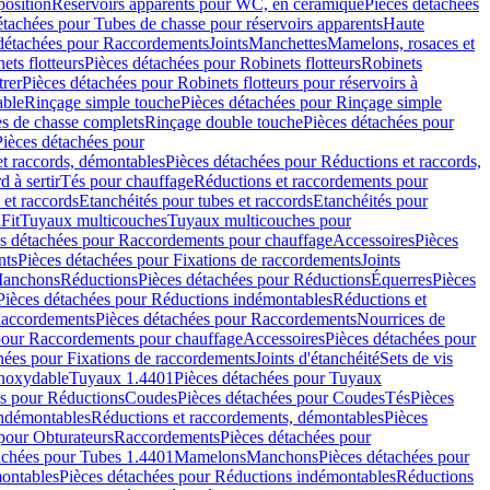
position
Réservoirs apparents pour WC, en céramique
Pièces détachées
étachées pour Tubes de chasse pour réservoirs apparents
Haute
détachées pour Raccordements
Joints
Manchettes
Mamelons, rosaces et
ets flotteurs
Pièces détachées pour Robinets flotteurs
Robinets
trer
Pièces détachées pour Robinets flotteurs pour réservoirs à
able
Rinçage simple touche
Pièces détachées pour Rinçage simple
s de chasse complets
Rinçage double touche
Pièces détachées pour
Pièces détachées pour
t raccords, démontables
Pièces détachées pour Réductions et raccords,
d à sertir
Tés pour chauffage
Réductions et raccordements pour
 et raccords
Etanchéités pour tubes et raccords
Etanchéités pour
Fit
Tuyaux multicouches
Tuyaux multicouches pour
s détachées pour Raccordements pour chauffage
Accessoires
Pièces
nts
Pièces détachées pour Fixations de raccordements
Joints
Manchons
Réductions
Pièces détachées pour Réductions
Équerres
Pièces
Pièces détachées pour Réductions indémontables
Réductions et
accordements
Pièces détachées pour Raccordements
Nourrices de
pour Raccordements pour chauffage
Accessoires
Pièces détachées pour
hées pour Fixations de raccordements
Joints d'étanchéité
Sets de vis
Inoxydable
Tuyaux 1.4401
Pièces détachées pour Tuyaux
es pour Réductions
Coudes
Pièces détachées pour Coudes
Tés
Pièces
indémontables
Réductions et raccordements, démontables
Pièces
pour Obturateurs
Raccordements
Pièces détachées pour
achées pour Tubes 1.4401
Mamelons
Manchons
Pièces détachées pour
ontables
Pièces détachées pour Réductions indémontables
Réductions