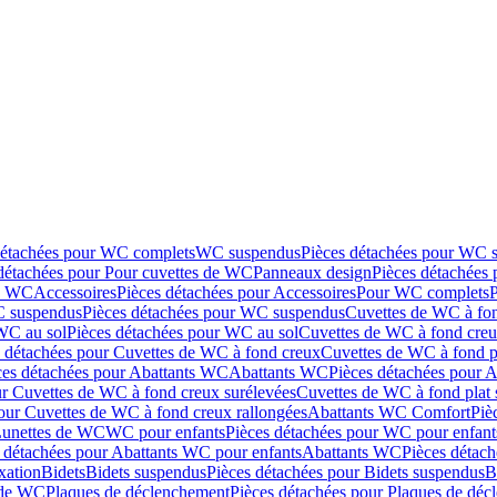
détachées pour WC complets
WC suspendus
Pièces détachées pour WC 
détachées pour Pour cuvettes de WC
Panneaux design
Pièces détachées
de WC
Accessoires
Pièces détachées pour Accessoires
Pour WC complets
 suspendus
Pièces détachées pour WC suspendus
Cuvettes de WC à fo
WC au sol
Pièces détachées pour WC au sol
Cuvettes de WC à fond creux
s détachées pour Cuvettes de WC à fond creux
Cuvettes de WC à fond p
ces détachées pour Abattants WC
Abattants WC
Pièces détachées pour 
ur Cuvettes de WC à fond creux surélevées
Cuvettes de WC à fond plat 
our Cuvettes de WC à fond creux rallongées
Abattants WC Comfort
Piè
Lunettes de WC
WC pour enfants
Pièces détachées pour WC pour enfant
 détachées pour Abattants WC pour enfants
Abattants WC
Pièces détac
ixation
Bidets
Bidets suspendus
Pièces détachées pour Bidets suspendus
B
 de WC
Plaques de déclenchement
Pièces détachées pour Plaques de dé