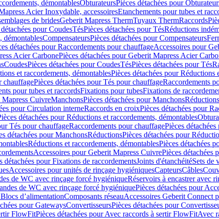
accordements, démontables
Obturateurs
Pièces détachées pour Obturateur
Mapress Acier Inoxydable, accessoires
Etanchements pour tubes et racc
ssemblages de brides
Geberit Mapress Therm
Tuyaux Therm
Raccords
Piè
 détachées pour Coudes
Tés
Pièces détachées pour Tés
Réductions indém
s, démontables
Compensateurs
Pièces détachées pour Compensateurs
Fer
ces détachées pour Raccordements pour chauffage
Accessoires pour Ge
ress Acier Carbone
Pièces détachées pour Geberit Mapress Acier Carb
ns
Coudes
Pièces détachées pour Coudes
Tés
Pièces détachées pour Tés
Ra
ions et raccordements, démontables
Pièces détachées pour Réductions 
r chauffage
Pièces détachées pour Tés pour chauffage
Raccordements po
ts pour tubes et raccords
Fixations pour tubes
Fixations de raccordeme
t Mapress Cuivre
Manchons
Pièces détachées pour Manchons
Réduction
ées pour Circulation interne
Raccords en croix
Pièces détachées pour Ra
Pièces détachées pour Réductions et raccordements, démontables
Obtura
our Tés pour chauffage
Raccordements pour chauffage
Pièces détachées
es détachées pour Manchons
Réductions
Pièces détachées pour Réducti
montables
Réductions et raccordements, démontables
Pièces détachées p
cordements
Accessoires pour Geberit Mapress Cuivre
Pièces détachées 
s détachées pour Fixations de raccordements
Joints d'étanchéité
Sets de 
ues
Accessoires pour unités de rinçage hygiéniques
Capteurs
Câbles
Couve
des de WC avec rinçage forcé hygiénique
Réservoirs à encastrer avec r
mandes de WC avec rinçage forcé hygiénique
Pièces détachées pour Acc
 Blocs d’alimentation
Composants réseau
Accessoires Geberit Connect p
achées pour Gateways
Convertisseurs
Pièces détachées pour Convertisse
rtir FlowFit
Pièces détachées pour Avec raccords à sertir FlowFit
Avec r