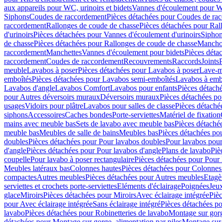
aux appareils pour WC, urinoirs et bidets
Vannes d'écoulement pour W
Siphons
Coudes de raccordement
Pièces détachées pour Coudes de ra
raccordement
Rallonges de coude de chasse
Pièces détachées pour Ral
d'urinoirs
Pièces détachées pour Vannes d'écoulement d'urinoirs
Siphon
de chasse
Pièces détachées pour Rallonges de coude de chasse
Mancho
raccordement
Manchettes
Vannes d'écoulement pour bidets
Pièces déta
raccordement
Coudes de raccordement
Recouvrements
Raccords
Joints
meuble
Lavabos à poser
Pièces détachées pour Lavabos à poser
Lave-m
emboîtés
Pièces détachées pour Lavabos semi-emboîtés
Lavabos à emb
Lavabos d'angle
Lavabos Comfort
Lavabos pour enfants
Pièces détach
pour Autres déversoirs muraux
Déversoirs muraux
Pièces détachées p
usages
Vidoirs pour plâtre
Lavabos pour salles de classe
Pièces détaché
siphons
Accessoires
Caches bondes
Porte-serviettes
Matériel de fixation
mains avec meuble bas
Sets de lavabo avec meuble bas
Pièces détaché
meuble bas
Meubles de salle de bains
Meubles bas
Pièces détachées po
doubles
Pièces détachées pour Pour lavabos doubles
Pour lavabos pou
d'angle
Pièces détachées pour Pour lavabos d'angle
Plans de lavabo
Piè
coupelle
Pour lavabo à poser rectangulaire
Pièces détachées pour Pour 
Meubles latéraux bas
Colonnes hautes
Pièces détachées pour Colonnes
compactes
Autres meubles
Pièces détachées pour Autres meubles
Etagè
serviettes et crochets porte-serviettes
Eléments d'éclairage
Poignées
Jeu
glace
Miroirs
Pièces détachées pour Miroirs
Avec éclairage intégrée
Pièc
pour Avec éclairage intégrée
Sans éclairage intégré
Pièces détachées po
lavabo
Pièces détachées pour Robinetteries de lavabo
Montage sur gorg
détachées pour Montage sur gorge, alimentation par piles
Montage sur 