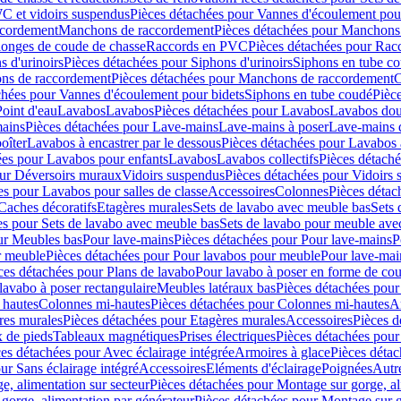
C et vidoirs suspendus
Pièces détachées pour Vannes d'écoulement pou
ccordement
Manchons de raccordement
Pièces détachées pour Manchons
longes de coude de chasse
Raccords en PVC
Pièces détachées pour Ra
s d'urinoirs
Pièces détachées pour Siphons d'urinoirs
Siphons en tube c
ns de raccordement
Pièces détachées pour Manchons de raccordement
C
chées pour Vannes d'écoulement pour bidets
Siphons en tube coudé
Pièc
Point d'eau
Lavabos
Lavabos
Pièces détachées pour Lavabos
Lavabos dou
ains
Pièces détachées pour Lave-mains
Lave-mains à poser
Lave-mains 
oîter
Lavabos à encastrer par le dessous
Pièces détachées pour Lavabos à
ées pour Lavabos pour enfants
Lavabos
Lavabos collectifs
Pièces détaché
our Déversoirs muraux
Vidoirs suspendus
Pièces détachées pour Vidoirs
es pour Lavabos pour salles de classe
Accessoires
Colonnes
Pièces détac
Caches décoratifs
Etagères murales
Sets de lavabo avec meuble bas
Sets 
es pour Sets de lavabo avec meuble bas
Sets de lavabo pour meuble ave
ur Meubles bas
Pour lave-mains
Pièces détachées pour Pour lave-mains
P
r meuble
Pièces détachées pour Pour lavabos pour meuble
Pour lave-mai
ces détachées pour Plans de lavabo
Pour lavabo à poser en forme de cou
lavabo à poser rectangulaire
Meubles latéraux bas
Pièces détachées pour
 hautes
Colonnes mi-hautes
Pièces détachées pour Colonnes mi-hautes
A
res murales
Pièces détachées pour Etagères murales
Accessoires
Pièces d
x de pieds
Tableaux magnétiques
Prises électriques
Pièces détachées pour 
es détachées pour Avec éclairage intégrée
Armoires à glace
Pièces détac
ur Sans éclairage intégré
Accessoires
Eléments d'éclairage
Poignées
Autr
e, alimentation sur secteur
Pièces détachées pour Montage sur gorge, al
gorge, alimentation par générateur
Pièces détachées pour Montage sur g