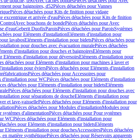
rs de douche, d90
Avec caches bondes
Pièces détachées pour Avec
ement pour baignoires, d52
Pièces détachées pour Vannes
trique
Pièces détachées pour Kits de finition pour vidage
ge excentrique et arrivée d'eau
Pièces détachées pour Kits de finition
hControl
Avec bouchons de bonde
Pièces détachées pour Avec
se d'eau
Geberit Duofix
Parois
Pièces détachées pour Parois
Systèmes
achées pour Eléments d'installation
Eléments d'installation pour
 pour lavabos
Eléments d'installation pour bidets
Pièces détachées pour
nstallation pour douches avec évacuation murale
Pièces détachées
ments d'installation pour douches et baignoires
Eléments pour
r Eléments d'installation pour déversoirs
Eléments d'installation pour
es détachées pour Eléments d'installation pour machines à laver et
installation pour éviers
Pièces détachées pour Eléments d'installation
réfabrications
Pièces détachées pour Accessoires pour
 d'installation pour WC
Pièces détachées pour Eléments d'installation
ces détachées pour Eléments d'installation pour bidets
Eléments
urale
Pièces détachées pour Eléments d'installation pour douches avec
nstallation pour séparations de douche
Eléments d'installation pour
er et lave-vaisselle
Pièces détachées pour Eléments d'installation pour
allation
Pièces détachées pour Modules d'installation
Modules pour
r systèmes d'alimentation
Pièces détachées pour Pour systèmes
pour WC
Pièces détachées pour Eléments d'installation pour
étachées pour Eléments d'installation pour bidets
Eléments
ur Eléments d'installation pour douches
Accessoires
Pièces détachées
 en matière synthétique
Pièces détachées pour Réservoirs apparents