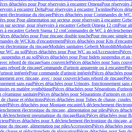
èces détachées pour Pour réservoirs à encastrer Omega
Pour réservoirs 
ervoirs à encastrer Delta
Pour réservoirs à encastrer Twinline
Pièces déta
t électronique du rinçage
Pièces détachées pour Commandes de WC à
ées pour Pour alimentation sur secteur, pour réservoirs à encastrer Geb
on sur secteur, pour réservoirs à encastrer Geberit Omega 12 cm
Pour al
irs à encastrer Geberit Sigma 12 cm
Commandes de WC à déclenchement
ièces détachées pour Pour rinçage double touche
Pour rinçage simple t
ommandes de WC
Kits d'encastrement
Pièces détachées pour Kits d'encast
t électronique du rinçage
Modules sanitaires Geberit Monolith
Modules
our WC au sol
Pièces détachées pour Pour WC au sol
Accessoires
Pièces
 suspendus et au sol
Pièces détachées pour Pour bidets suspendus et au 
avec rebord de rinçage
Sans couvercle
Pièces détachées pour Sans couve
sans rebord de rinçage
Commande d'urinoir apparente ou à encastrer
Piè
rinoir intégrée
Pour commande d'urinoir intégrée
Pièces détachées pou
nnement avec rinçage, avec / pour couvercle
Sans rebord de rinçage
Pièc
onnement sans eau
Pièces détachées pour Urinoirs, fonctionnement sans 
inoirs en matière synthétique
Pièces détachées pour Séparations d'urinoi
n céramique sanitaire
Pièces détachées pour Séparations d'urinoirs en cé
 de chasse et réductions
Pièces détachées pour Tubes de chasse, coudes 
stré
Pièces détachées pour Montage encastré
A déclenchement électroniq
enchement électronique du rinçage, alimentation par piles
Pièces détach
 A déclenchement pneumatique du rinçage
Basic
Pièces détachées pour B
cteur
Pièces détachées pour A déclenchement électronique du rinçage, al
que du rinçage, alimentation par piles
Accessoires
Pièces détachées pou
de chasse et réductions
Sets de rénovation
Pièces détachées pour Sets de