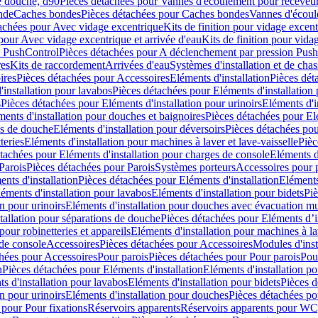
e douche, d90
Pièces détachées pour Vannes d'écoulement pour receveu
nde
Caches bondes
Pièces détachées pour Caches bondes
Vannes d'écoul
achées pour Avec vidage excentrique
Kits de finition pour vidage excen
pour Avec vidage excentrique et arrivée d'eau
Kits de finition pour vida
n PushControl
Pièces détachées pour A déclenchement par pression Pus
res
Kits de raccordement
Arrivées d'eau
Systèmes d'installation et de chas
ires
Pièces détachées pour Accessoires
Eléments d'installation
Pièces dét
'installation pour lavabos
Pièces détachées pour Eléments d'installation
s
Pièces détachées pour Eléments d'installation pour urinoirs
Eléments d'i
ments d'installation pour douches et baignoires
Pièces détachées pour Elé
ns de douche
Eléments d'installation pour déversoirs
Pièces détachées pou
teries
Eléments d'installation pour machines à laver et lave-vaisselle
Pièc
tachées pour Eléments d'installation pour charges de console
Eléments d'
Parois
Pièces détachées pour Parois
Systèmes porteurs
Accessoires pour p
nts d'installation
Pièces détachées pour Eléments d'installation
Eléments
éments d'installation pour lavabos
Eléments d'installation pour bidets
Piè
n pour urinoirs
Eléments d'installation pour douches avec évacuation m
tallation pour séparations de douche
Pièces détachées pour Eléments d’i
pour robinetteries et appareils
Eléments d'installation pour machines à lav
 de console
Accessoires
Pièces détachées pour Accessoires
Modules d'inst
hées pour Accessoires
Pour parois
Pièces détachées pour Pour parois
Pou
n
Pièces détachées pour Eléments d'installation
Eléments d'installation 
s d'installation pour lavabos
Eléments d'installation pour bidets
Pièces d
n pour urinoirs
Eléments d'installation pour douches
Pièces détachées po
 pour Pour fixations
Réservoirs apparents
Réservoirs apparents pour WC,