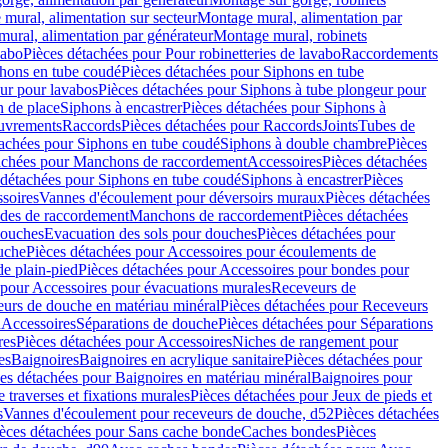
mural, alimentation sur secteur
Montage mural, alimentation par
ural, alimentation par générateur
Montage mural, robinets
vabo
Pièces détachées pour Pour robinetteries de lavabo
Raccordements
hons en tube coudé
Pièces détachées pour Siphons en tube
ur pour lavabos
Pièces détachées pour Siphons à tube plongeur pour
n de place
Siphons à encastrer
Pièces détachées pour Siphons à
uvrements
Raccords
Pièces détachées pour Raccords
Joints
Tubes de
tachées pour Siphons en tube coudé
Siphons à double chambre
Pièces
achées pour Manchons de raccordement
Accessoires
Pièces détachées
 détachées pour Siphons en tube coudé
Siphons à encastrer
Pièces
soires
Vannes d'écoulement pour déversoirs muraux
Pièces détachées
udes de raccordement
Manchons de raccordement
Pièces détachées
ouches
Evacuation des sols pour douches
Pièces détachées pour
uche
Pièces détachées pour Accessoires pour écoulements de
e plain-pied
Pièces détachées pour Accessoires pour bondes pour
 pour Accessoires pour évacuations murales
Receveurs de
urs de douche en matériau minéral
Pièces détachées pour Receveurs
n
Accessoires
Séparations de douche
Pièces détachées pour Séparations
res
Pièces détachées pour Accessoires
Niches de rangement pour
es
Baignoires
Baignoires en acrylique sanitaire
Pièces détachées pour
es détachées pour Baignoires en matériau minéral
Baignoires pour
e traverses et fixations murales
Pièces détachées pour Jeux de pieds et
s
Vannes d'écoulement pour receveurs de douche, d52
Pièces détachées
èces détachées pour Sans cache bonde
Caches bondes
Pièces