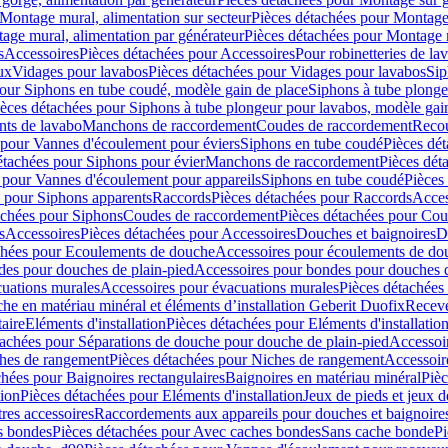
Montage mural, alimentation sur secteur
Pièces détachées pour Montage 
age mural, alimentation par générateur
Pièces détachées pour Montage m
s
Accessoires
Pièces détachées pour Accessoires
Pour robinetteries de la
ux
Vidages pour lavabos
Pièces détachées pour Vidages pour lavabos
Sip
our Siphons en tube coudé, modèle gain de place
Siphons à tube plonge
ièces détachées pour Siphons à tube plongeur pour lavabos, modèle gai
nts de lavabo
Manchons de raccordement
Coudes de raccordement
Reco
 pour Vannes d'écoulement pour éviers
Siphons en tube coudé
Pièces dé
étachées pour Siphons pour évier
Manchons de raccordement
Pièces dét
 pour Vannes d'écoulement pour appareils
Siphons en tube coudé
Pièces
s pour Siphons apparents
Raccords
Pièces détachées pour Raccords
Acces
achées pour Siphons
Coudes de raccordement
Pièces détachées pour Co
s
Accessoires
Pièces détachées pour Accessoires
Douches et baignoires
D
chées pour Ecoulements de douche
Accessoires pour écoulements de do
des pour douches de plain-pied
Accessoires pour bondes pour douches d
cuations murales
Accessoires pour évacuations murales
Pièces détachées
e en matériau minéral et éléments d’installation Geberit Duofix
Receve
aire
Eléments d'installation
Pièces détachées pour Eléments d'installatio
tachées pour Séparations de douche pour douche de plain-pied
Accessoi
hes de rangement
Pièces détachées pour Niches de rangement
Accessoir
chées pour Baignoires rectangulaires
Baignoires en matériau minéral
Pièc
tion
Pièces détachées pour Eléments d'installation
Jeux de pieds et jeux d
res accessoires
Raccordements aux appareils pour douches et baignoire
s bondes
Pièces détachées pour Avec caches bondes
Sans cache bonde
Pi