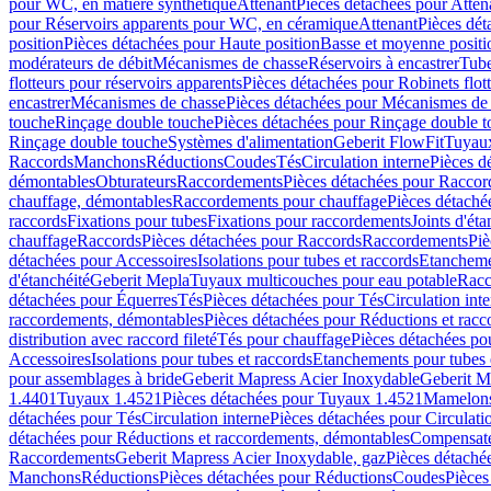
pour WC, en matière synthétique
Attenant
Pièces détachées pour Atten
pour Réservoirs apparents pour WC, en céramique
Attenant
Pièces dét
position
Pièces détachées pour Haute position
Basse et moyenne positi
modérateurs de débit
Mécanismes de chasse
Réservoirs à encastrer
Tube
flotteurs pour réservoirs apparents
Pièces détachées pour Robinets flott
encastrer
Mécanismes de chasse
Pièces détachées pour Mécanismes de
touche
Rinçage double touche
Pièces détachées pour Rinçage double 
Rinçage double touche
Systèmes d'alimentation
Geberit FlowFit
Tuyaux
Raccords
Manchons
Réductions
Coudes
Tés
Circulation interne
Pièces d
démontables
Obturateurs
Raccordements
Pièces détachées pour Racco
chauffage, démontables
Raccordements pour chauffage
Pièces détaché
raccords
Fixations pour tubes
Fixations pour raccordements
Joints d'éta
chauffage
Raccords
Pièces détachées pour Raccords
Raccordements
Piè
détachées pour Accessoires
Isolations pour tubes et raccords
Etanchemen
d'étanchéité
Geberit Mepla
Tuyaux multicouches pour eau potable
Racc
détachées pour Équerres
Tés
Pièces détachées pour Tés
Circulation int
raccordements, démontables
Pièces détachées pour Réductions et rac
distribution avec raccord fileté
Tés pour chauffage
Pièces détachées po
Accessoires
Isolations pour tubes et raccords
Etanchements pour tubes 
pour assemblages à bride
Geberit Mapress Acier Inoxydable
Geberit M
1.4401
Tuyaux 1.4521
Pièces détachées pour Tuyaux 1.4521
Mamelon
détachées pour Tés
Circulation interne
Pièces détachées pour Circulati
détachées pour Réductions et raccordements, démontables
Compensat
Raccordements
Geberit Mapress Acier Inoxydable, gaz
Pièces détaché
Manchons
Réductions
Pièces détachées pour Réductions
Coudes
Pièces