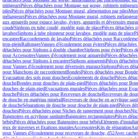
mitigeurs
Pièces détachées pour Montage sur gorge, robinets mitigeurs
piles
Pièces détachées pour Montage mural, alimentation par piles
Mont
mélangeurs
Pièces détachées pour Montage mural, robinets mélangeur
aux appareils pour espace lavabo, éviers, appareils et déversoirs mura
coudé
Siphons en tube coudé, modèle gain de place
Pièces détachées p
lavabos
Siphons à tube plongeur pour lavabos, modèle gain de place
P
encastrer
Raccordements de lavabo
Pièces détachées pour Raccordeme
trop-plein
Rallonges
Vannes d'écoulement pour éviers
Pièces détachées
détachées pour Siphons à double chambre
Siphons pour évier
Pièces d
pour Accessoires
Vannes d'écoulement pour appareils
Pièces détachées
détachées pour Siphons à encastrer
Siphons apparents
Pièces détachée
pour Vannes d'écoulement pour déversoirs muraux
Siphons
Pièces dét
pour Manchons de raccordement
Bondes
Pièces détachées pour Bonde
Evacuation des sols pour douches
Ecoulements de douche
Pièces déta
douche
Bondes pour douches de plain-pied
Pièces détachées pour Bon
douches de plain-pied
Evacuations murales
Pièces détachées pour Eva
douche
Pièces détachées pour Receveurs de douche
Receveurs de douch
de douche en matériau minéral
Receveurs de douche en acrylique sanit
de douche
Séparations de douche pour douche de plain-pied
Pièces dé
douches
Pièces détachées pour Niches de rangement pour douches
Nic
Baignoires en acrylique sanitaire
Baignoires rectangulaires
Pièces déta
bébés
Pièces détachées pour Baignoires pour bébés
Eléments d'installa
jeux de traverses et fixations murales
Accessoires
Kits de réparation
Aut
pour Vannes d'écoulement pour receveurs de douche, d52
Avec cache