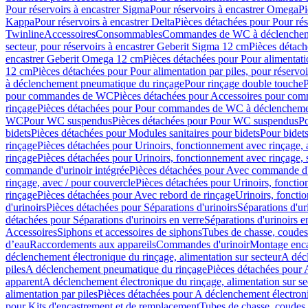
Pour réservoirs à encastrer Sigma
Pour réservoirs à encastrer Omega
Pi
Kappa
Pour réservoirs à encastrer Delta
Pièces détachées pour Pour rés
Twinline
Accessoires
Consommables
Commandes de WC à déclenchemen
secteur, pour réservoirs à encastrer Geberit Sigma 12 cm
Pièces détach
encastrer Geberit Omega 12 cm
Pièces détachées pour Pour alimentati
12 cm
Pièces détachées pour Pour alimentation par piles, pour réservo
à déclenchement pneumatique du rinçage
Pour rinçage double touche
P
pour commandes de WC
Pièces détachées pour Accessoires pour c
rinçage
Pièces détachées pour Pour commandes de WC à déclenchemen
WC
Pour WC suspendus
Pièces détachées pour Pour WC suspendus
P
bidets
Pièces détachées pour Modules sanitaires pour bidets
Pour bidets
rinçage
Pièces détachées pour Urinoirs, fonctionnement avec rinçage, 
rinçage
Pièces détachées pour Urinoirs, fonctionnement avec rinçage, 
commande d'urinoir intégrée
Pièces détachées pour Avec commande d'u
rinçage, avec / pour couvercle
Pièces détachées pour Urinoirs, fonctio
rinçage
Pièces détachées pour Avec rebord de rinçage
Urinoirs, foncti
d'urinoirs
Pièces détachées pour Séparations d'urinoirs
Séparations d'ur
détachées pour Séparations d'urinoirs en verre
Séparations d'urinoirs e
Accessoires
Siphons et accessoires de siphons
Tubes de chasse, coudes
d’eau
Raccordements aux appareils
Commandes d'urinoir
Montage enca
déclenchement électronique du rinçage, alimentation sur secteur
A décl
piles
A déclenchement pneumatique du rinçage
Pièces détachées pour
apparent
A déclenchement électronique du rinçage, alimentation sur se
alimentation par piles
Pièces détachées pour A déclenchement électroni
pour Kits d'encastrement et de remplacement
Tubes de chasse, coudes 