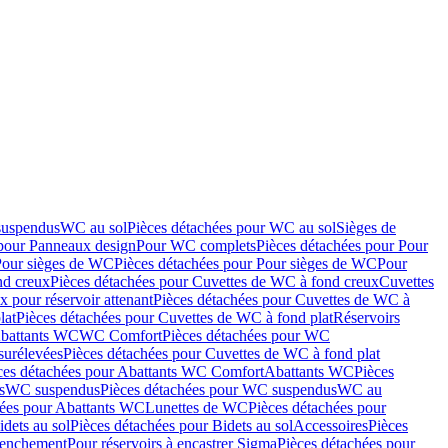
suspendus
WC au sol
Pièces détachées pour WC au sol
Sièges de
 pour Panneaux design
Pour WC complets
Pièces détachées pour Pour
Pour sièges de WC
Pièces détachées pour Pour sièges de WC
Pour
nd creux
Pièces détachées pour Cuvettes de WC à fond creux
Cuvettes
 pour réservoir attenant
Pièces détachées pour Cuvettes de WC à
lat
Pièces détachées pour Cuvettes de WC à fond plat
Réservoirs
Abattants WC
WC Comfort
Pièces détachées pour WC
surélevées
Pièces détachées pour Cuvettes de WC à fond plat
ces détachées pour Abattants WC Comfort
Abattants WC
Pièces
s
WC suspendus
Pièces détachées pour WC suspendus
WC au
hées pour Abattants WC
Lunettes de WC
Pièces détachées pour
idets au sol
Pièces détachées pour Bidets au sol
Accessoires
Pièces
clenchement
Pour réservoirs à encastrer Sigma
Pièces détachées pour