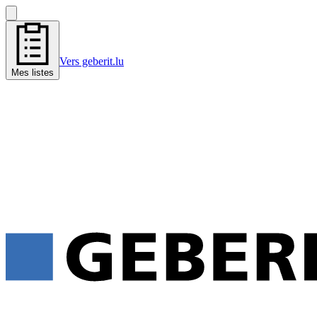
Vers geberit.lu
Mes listes