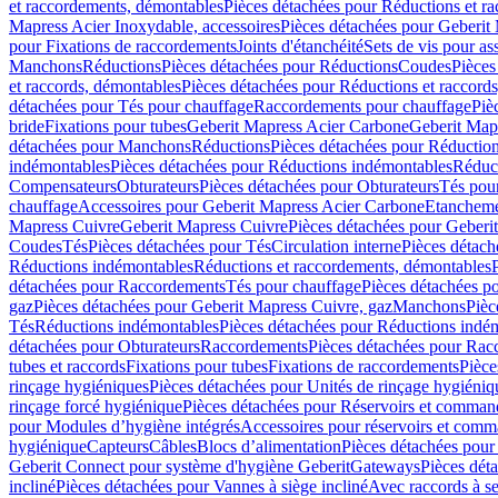
et raccordements, démontables
Pièces détachées pour Réductions et r
Mapress Acier Inoxydable, accessoires
Pièces détachées pour Geberit 
pour Fixations de raccordements
Joints d'étanchéité
Sets de vis pour a
Manchons
Réductions
Pièces détachées pour Réductions
Coudes
Pièces
et raccords, démontables
Pièces détachées pour Réductions et raccord
détachées pour Tés pour chauffage
Raccordements pour chauffage
Piè
bride
Fixations pour tubes
Geberit Mapress Acier Carbone
Geberit Map
détachées pour Manchons
Réductions
Pièces détachées pour Réductio
indémontables
Pièces détachées pour Réductions indémontables
Réduct
Compensateurs
Obturateurs
Pièces détachées pour Obturateurs
Tés pou
chauffage
Accessoires pour Geberit Mapress Acier Carbone
Etanchemen
Mapress Cuivre
Geberit Mapress Cuivre
Pièces détachées pour Geberi
Coudes
Tés
Pièces détachées pour Tés
Circulation interne
Pièces détach
Réductions indémontables
Réductions et raccordements, démontables
détachées pour Raccordements
Tés pour chauffage
Pièces détachées p
gaz
Pièces détachées pour Geberit Mapress Cuivre, gaz
Manchons
Pièc
Tés
Réductions indémontables
Pièces détachées pour Réductions indé
détachées pour Obturateurs
Raccordements
Pièces détachées pour Rac
tubes et raccords
Fixations pour tubes
Fixations de raccordements
Pièce
rinçage hygiéniques
Pièces détachées pour Unités de rinçage hygiéniq
rinçage forcé hygiénique
Pièces détachées pour Réservoirs et comman
pour Modules d’hygiène intégrés
Accessoires pour réservoirs et com
hygiénique
Capteurs
Câbles
Blocs d’alimentation
Pièces détachées pour
Geberit Connect pour système d'hygiène Geberit
Gateways
Pièces dét
incliné
Pièces détachées pour Vannes à siège incliné
Avec raccords à se