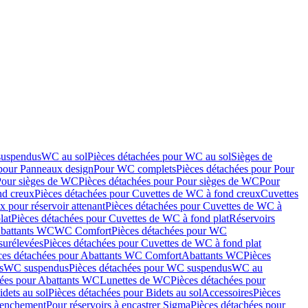
suspendus
WC au sol
Pièces détachées pour WC au sol
Sièges de
 pour Panneaux design
Pour WC complets
Pièces détachées pour Pour
Pour sièges de WC
Pièces détachées pour Pour sièges de WC
Pour
nd creux
Pièces détachées pour Cuvettes de WC à fond creux
Cuvettes
 pour réservoir attenant
Pièces détachées pour Cuvettes de WC à
lat
Pièces détachées pour Cuvettes de WC à fond plat
Réservoirs
Abattants WC
WC Comfort
Pièces détachées pour WC
surélevées
Pièces détachées pour Cuvettes de WC à fond plat
ces détachées pour Abattants WC Comfort
Abattants WC
Pièces
s
WC suspendus
Pièces détachées pour WC suspendus
WC au
hées pour Abattants WC
Lunettes de WC
Pièces détachées pour
idets au sol
Pièces détachées pour Bidets au sol
Accessoires
Pièces
clenchement
Pour réservoirs à encastrer Sigma
Pièces détachées pour