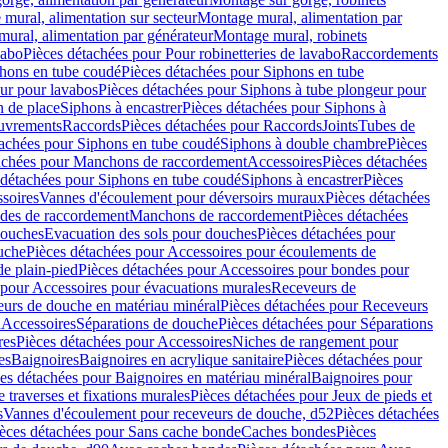
mural, alimentation sur secteur
Montage mural, alimentation par
ural, alimentation par générateur
Montage mural, robinets
vabo
Pièces détachées pour Pour robinetteries de lavabo
Raccordements
hons en tube coudé
Pièces détachées pour Siphons en tube
ur pour lavabos
Pièces détachées pour Siphons à tube plongeur pour
n de place
Siphons à encastrer
Pièces détachées pour Siphons à
uvrements
Raccords
Pièces détachées pour Raccords
Joints
Tubes de
tachées pour Siphons en tube coudé
Siphons à double chambre
Pièces
achées pour Manchons de raccordement
Accessoires
Pièces détachées
 détachées pour Siphons en tube coudé
Siphons à encastrer
Pièces
soires
Vannes d'écoulement pour déversoirs muraux
Pièces détachées
udes de raccordement
Manchons de raccordement
Pièces détachées
ouches
Evacuation des sols pour douches
Pièces détachées pour
uche
Pièces détachées pour Accessoires pour écoulements de
e plain-pied
Pièces détachées pour Accessoires pour bondes pour
 pour Accessoires pour évacuations murales
Receveurs de
urs de douche en matériau minéral
Pièces détachées pour Receveurs
n
Accessoires
Séparations de douche
Pièces détachées pour Séparations
res
Pièces détachées pour Accessoires
Niches de rangement pour
es
Baignoires
Baignoires en acrylique sanitaire
Pièces détachées pour
es détachées pour Baignoires en matériau minéral
Baignoires pour
e traverses et fixations murales
Pièces détachées pour Jeux de pieds et
s
Vannes d'écoulement pour receveurs de douche, d52
Pièces détachées
èces détachées pour Sans cache bonde
Caches bondes
Pièces