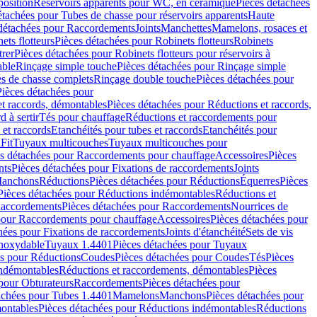
position
Réservoirs apparents pour WC, en céramique
Pièces détachées
étachées pour Tubes de chasse pour réservoirs apparents
Haute
détachées pour Raccordements
Joints
Manchettes
Mamelons, rosaces et
ets flotteurs
Pièces détachées pour Robinets flotteurs
Robinets
trer
Pièces détachées pour Robinets flotteurs pour réservoirs à
able
Rinçage simple touche
Pièces détachées pour Rinçage simple
s de chasse complets
Rinçage double touche
Pièces détachées pour
Pièces détachées pour
t raccords, démontables
Pièces détachées pour Réductions et raccords,
d à sertir
Tés pour chauffage
Réductions et raccordements pour
 et raccords
Etanchéités pour tubes et raccords
Etanchéités pour
Fit
Tuyaux multicouches
Tuyaux multicouches pour
s détachées pour Raccordements pour chauffage
Accessoires
Pièces
nts
Pièces détachées pour Fixations de raccordements
Joints
Manchons
Réductions
Pièces détachées pour Réductions
Équerres
Pièces
Pièces détachées pour Réductions indémontables
Réductions et
accordements
Pièces détachées pour Raccordements
Nourrices de
pour Raccordements pour chauffage
Accessoires
Pièces détachées pour
hées pour Fixations de raccordements
Joints d'étanchéité
Sets de vis
Inoxydable
Tuyaux 1.4401
Pièces détachées pour Tuyaux
es pour Réductions
Coudes
Pièces détachées pour Coudes
Tés
Pièces
indémontables
Réductions et raccordements, démontables
Pièces
pour Obturateurs
Raccordements
Pièces détachées pour
achées pour Tubes 1.4401
Mamelons
Manchons
Pièces détachées pour
ontables
Pièces détachées pour Réductions indémontables
Réductions