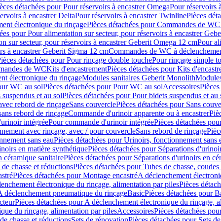
èces détachées pour Pour réservoirs à encastrer Omega
Pour réservoirs 
ervoirs à encastrer Delta
Pour réservoirs à encastrer Twinline
Pièces déta
t électronique du rinçage
Pièces détachées pour Commandes de WC à
ées pour Pour alimentation sur secteur, pour réservoirs à encastrer Geb
on sur secteur, pour réservoirs à encastrer Geberit Omega 12 cm
Pour al
irs à encastrer Geberit Sigma 12 cm
Commandes de WC à déclenchement
ièces détachées pour Pour rinçage double touche
Pour rinçage simple t
ommandes de WC
Kits d'encastrement
Pièces détachées pour Kits d'encast
t électronique du rinçage
Modules sanitaires Geberit Monolith
Modules
our WC au sol
Pièces détachées pour Pour WC au sol
Accessoires
Pièces
 suspendus et au sol
Pièces détachées pour Pour bidets suspendus et au 
avec rebord de rinçage
Sans couvercle
Pièces détachées pour Sans couve
sans rebord de rinçage
Commande d'urinoir apparente ou à encastrer
Piè
rinoir intégrée
Pour commande d'urinoir intégrée
Pièces détachées pou
nnement avec rinçage, avec / pour couvercle
Sans rebord de rinçage
Pièc
onnement sans eau
Pièces détachées pour Urinoirs, fonctionnement sans 
inoirs en matière synthétique
Pièces détachées pour Séparations d'urinoi
n céramique sanitaire
Pièces détachées pour Séparations d'urinoirs en cé
 de chasse et réductions
Pièces détachées pour Tubes de chasse, coudes 
stré
Pièces détachées pour Montage encastré
A déclenchement électroniq
enchement électronique du rinçage, alimentation par piles
Pièces détach
 A déclenchement pneumatique du rinçage
Basic
Pièces détachées pour B
cteur
Pièces détachées pour A déclenchement électronique du rinçage, al
que du rinçage, alimentation par piles
Accessoires
Pièces détachées pou
de chasse et réductions
Sets de rénovation
Pièces détachées pour Sets de