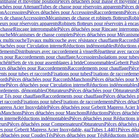
ant
Basse et moyenne position
Pièces détachées pour Basse et moyenne 
achées pour Attenant
Tubes de chasse pour réservoirs apparents
Pièces d
on
Accessoires
Pièces détachées pour Accessoires
Raccordements
Pièces 
s de chasse
Accessoires
Mécanismes de chasse et robinets flotteurs
Robin
eurs pour réservoirs apparents
Robinets flotteurs pour réservoirs à encas
 chasse
Rinçage interrompable
Pièces détachées pour Rinçage interromp
touche
Mécanismes de chasse complets
Pièces détachées pour Mécanisme
 multicouche
Tuyaux multicouche avec résistance chauffante
Raccords
étachées pour Circulation interne
Réductions indémontables
Réductions e
rdements
Distributeurs avec raccordement à visser
Répartiteur avec raccor
es pour Raccordements pour chauffage
Accessoires
Isolations pour tubes
nchéité
Sets de vis pour assemblages à bride
Consommables
Geberit Push
ces détachées pour Raccordements
Raccordements pour chauffage
Pièce
ts pour tubes et raccords
Fixations pour tubes
Fixations de raccordeme
ords
Pièces détachées pour Raccords
Manchons
Pièces détachées pour 
erne
Pièces détachées pour Circulation interne
Réductions indémontables
cordements, démontables
Obturateurs
Pièces détachées pour Obturateurs
R
ur Tés pour chauffage
Raccordements pour chauffage
Pièces détachées 
et raccords
Fixations pour tubes
Fixations de raccordements
Pièces détac
apress Acier Inoxydable
Pièces détachées pour Geberit Mapress Acier 
s
Manchons
Pièces détachées pour Manchons
Réductions
Pièces détaché
on interne
Réductions indémontables
Pièces détachées pour Réductions 
eurs
Pièces détachées pour Compensateurs
Obturateurs
Pièces détachées 
es pour Geberit Mapress Acier Inoxydable, gaz
Tubes 1.4401
Pièces dét
 détachées pour Coudes
Tés
Pièces détachées pour Tés
Réductions indém