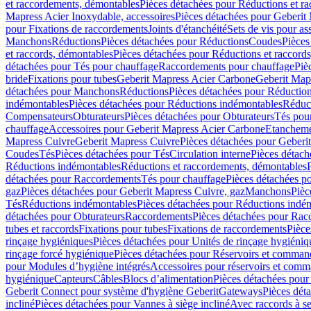
et raccordements, démontables
Pièces détachées pour Réductions et r
Mapress Acier Inoxydable, accessoires
Pièces détachées pour Geberit 
pour Fixations de raccordements
Joints d'étanchéité
Sets de vis pour a
Manchons
Réductions
Pièces détachées pour Réductions
Coudes
Pièces
et raccords, démontables
Pièces détachées pour Réductions et raccord
détachées pour Tés pour chauffage
Raccordements pour chauffage
Piè
bride
Fixations pour tubes
Geberit Mapress Acier Carbone
Geberit Map
détachées pour Manchons
Réductions
Pièces détachées pour Réductio
indémontables
Pièces détachées pour Réductions indémontables
Réduct
Compensateurs
Obturateurs
Pièces détachées pour Obturateurs
Tés pou
chauffage
Accessoires pour Geberit Mapress Acier Carbone
Etanchemen
Mapress Cuivre
Geberit Mapress Cuivre
Pièces détachées pour Geberi
Coudes
Tés
Pièces détachées pour Tés
Circulation interne
Pièces détach
Réductions indémontables
Réductions et raccordements, démontables
détachées pour Raccordements
Tés pour chauffage
Pièces détachées p
gaz
Pièces détachées pour Geberit Mapress Cuivre, gaz
Manchons
Pièc
Tés
Réductions indémontables
Pièces détachées pour Réductions indé
détachées pour Obturateurs
Raccordements
Pièces détachées pour Rac
tubes et raccords
Fixations pour tubes
Fixations de raccordements
Pièce
rinçage hygiéniques
Pièces détachées pour Unités de rinçage hygiéniq
rinçage forcé hygiénique
Pièces détachées pour Réservoirs et comman
pour Modules d’hygiène intégrés
Accessoires pour réservoirs et com
hygiénique
Capteurs
Câbles
Blocs d’alimentation
Pièces détachées pour
Geberit Connect pour système d'hygiène Geberit
Gateways
Pièces dét
incliné
Pièces détachées pour Vannes à siège incliné
Avec raccords à se