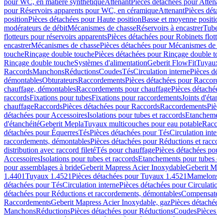
pour WC, en matière synthétique
Attenant
Pièces détachées pour Atten
pour Réservoirs apparents pour WC, en céramique
Attenant
Pièces dét
position
Pièces détachées pour Haute position
Basse et moyenne positi
modérateurs de débit
Mécanismes de chasse
Réservoirs à encastrer
Tube
flotteurs pour réservoirs apparents
Pièces détachées pour Robinets flott
encastrer
Mécanismes de chasse
Pièces détachées pour Mécanismes de
touche
Rinçage double touche
Pièces détachées pour Rinçage double 
Rinçage double touche
Systèmes d'alimentation
Geberit FlowFit
Tuyaux
Raccords
Manchons
Réductions
Coudes
Tés
Circulation interne
Pièces d
démontables
Obturateurs
Raccordements
Pièces détachées pour Racco
chauffage, démontables
Raccordements pour chauffage
Pièces détaché
raccords
Fixations pour tubes
Fixations pour raccordements
Joints d'éta
chauffage
Raccords
Pièces détachées pour Raccords
Raccordements
Piè
détachées pour Accessoires
Isolations pour tubes et raccords
Etanchemen
d'étanchéité
Geberit Mepla
Tuyaux multicouches pour eau potable
Racc
détachées pour Équerres
Tés
Pièces détachées pour Tés
Circulation int
raccordements, démontables
Pièces détachées pour Réductions et rac
distribution avec raccord fileté
Tés pour chauffage
Pièces détachées po
Accessoires
Isolations pour tubes et raccords
Etanchements pour tubes 
pour assemblages à bride
Geberit Mapress Acier Inoxydable
Geberit M
1.4401
Tuyaux 1.4521
Pièces détachées pour Tuyaux 1.4521
Mamelon
détachées pour Tés
Circulation interne
Pièces détachées pour Circulati
détachées pour Réductions et raccordements, démontables
Compensat
Raccordements
Geberit Mapress Acier Inoxydable, gaz
Pièces détaché
Manchons
Réductions
Pièces détachées pour Réductions
Coudes
Pièces