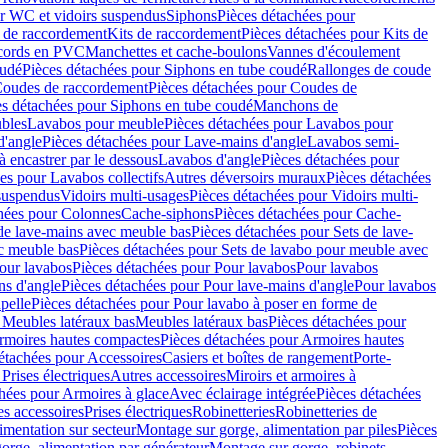
r WC et vidoirs suspendus
Siphons
Pièces détachées pour
 de raccordement
Kits de raccordement
Pièces détachées pour Kits de
ccords en PVC
Manchettes et cache-boulons
Vannes d'écoulement
oudé
Pièces détachées pour Siphons en tube coudé
Rallonges de coude
oudes de raccordement
Pièces détachées pour Coudes de
es détachées pour Siphons en tube coudé
Manchons de
bles
Lavabos pour meuble
Pièces détachées pour Lavabos pour
d'angle
Pièces détachées pour Lave-mains d'angle
Lavabos semi-
 encastrer par le dessous
Lavabos d'angle
Pièces détachées pour
es pour Lavabos collectifs
Autres déversoirs muraux
Pièces détachées
 suspendus
Vidoirs multi-usages
Pièces détachées pour Vidoirs multi-
hées pour Colonnes
Cache-siphons
Pièces détachées pour Cache-
de lave-mains avec meuble bas
Pièces détachées pour Sets de lave-
c meuble bas
Pièces détachées pour Sets de lavabo pour meuble avec
our lavabos
Pièces détachées pour Pour lavabos
Pour lavabos
ns d'angle
Pièces détachées pour Pour lave-mains d'angle
Pour lavabos
pelle
Pièces détachées pour Pour lavabo à poser en forme de
 Meubles latéraux bas
Meubles latéraux bas
Pièces détachées pour
rmoires hautes compactes
Pièces détachées pour Armoires hautes
étachées pour Accessoires
Casiers et boîtes de rangement
Porte-
Prises électriques
Autres accessoires
Miroirs et armoires à
hées pour Armoires à glace
Avec éclairage intégrée
Pièces détachées
es accessoires
Prises électriques
Robinetteries
Robinetteries de
imentation sur secteur
Montage sur gorge, alimentation par piles
Pièces
orge, alimentation par générateur
Montage sur gorge, robinets