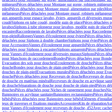
mitigeurs
Pièces détachées pour Montage sur gorge, robinets mitigeurs
piles
Pièces détachées pour Montage mural, alimentation par piles
Mont
mélangeurs
Pièces détachées pour Montage mural, robinets mélangeur
aux appareils pour espace lavabo, éviers, appareils et déversoirs mura
coudé
Siphons en tube coudé, modèle gain de place
Pièces détachées p
lavabos
Siphons à tube plongeur pour lavabos, modèle gain de place
P
encastrer
Raccordements de lavabo
Pièces détachées pour Raccordeme
trop-plein
Rallonges
Vannes d'écoulement pour éviers
Pièces détachées
détachées pour Siphons à double chambre
Siphons pour évier
Pièces d
pour Accessoires
Vannes d'écoulement pour appareils
Pièces détachées
détachées pour Siphons à encastrer
Siphons apparents
Pièces détachée
pour Vannes d'écoulement pour déversoirs muraux
Siphons
Pièces dét
pour Manchons de raccordement
Bondes
Pièces détachées pour Bonde
Evacuation des sols pour douches
Ecoulements de douche
Pièces déta
douche
Bondes pour douches de plain-pied
Pièces détachées pour Bon
douches de plain-pied
Evacuations murales
Pièces détachées pour Eva
douche
Pièces détachées pour Receveurs de douche
Receveurs de douch
de douche en matériau minéral
Receveurs de douche en acrylique sanit
de douche
Séparations de douche pour douche de plain-pied
Pièces dé
douches
Pièces détachées pour Niches de rangement pour douches
Nic
Baignoires en acrylique sanitaire
Baignoires rectangulaires
Pièces déta
bébés
Pièces détachées pour Baignoires pour bébés
Eléments d'installa
jeux de traverses et fixations murales
Accessoires
Kits de réparation
Aut
pour Vannes d'écoulement pour receveurs de douche, d52
Avec cache