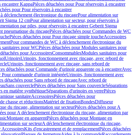
à encastrer Kappa
Pièces détachées pour Pour réservoirs à encastrer
chées pour Pour réservoirs à encastrer
 déclenchement électronique du rinçage
Pour alimentation sur
erit Sigma 12 cm
Pour alimentation sur secteur, pour réservoirs à
imentation par piles, pour réservoirs à encastrer Geberit Sigma
 pneumatique du rinçage
Pièces détachées pour Commandes de WC
ouche
Pièces détachées pour Pour rinçage simple touche
Accessoires
rement
Pour commandes de WC à déclenchement électronique du
 sanitaires pour WC
Pièces détachées pour Modules sanitaires pour
 détachées pour Accessoires
Consommables
Modules sanitaires pour
sol
Urinoirs
Urinoirs, fonctionnement avec rinçage, avec rebord de
rcle
Urinoirs, fonctionnement avec rinçage, sans rebord de
ces détachées pour Commande d'urinoir apparente ou à encastrer
Avec
r Pour commande d'urinoir intégrée
Urinoirs, fonctionnement avec
es détachées pour Sans rebord de rinçage
Avec rebord de
eau
Sans couvercle
Pièces détachées pour Sans couvercle
Séparations
rs en matière synthétique
Séparations d'urinoirs en verre
Pièces
ramique sanitaire
Accessoires
Pièces détachées pour
de chasse et réductions
Matériel de fixation
Bondes
Diffuseur
ue du rinçage, alimentation sur secteur
Pièces détachées pour A
ées pour A déclenchement électronique du rinçage, alimentation par
asic
Montage en apparent
Pièces détachées pour Montage en
imentation sur secteur
A déclenchement électronique du rinçage,
r Accessoires
Kits d'encastrement et de remplacement
Pièces détachées
 rénovation
Plaques de fermeture
Aides à la commande
Raccordements