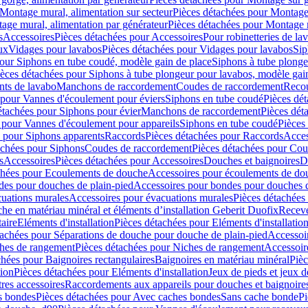
Montage mural, alimentation sur secteur
Pièces détachées pour Montage 
age mural, alimentation par générateur
Pièces détachées pour Montage m
s
Accessoires
Pièces détachées pour Accessoires
Pour robinetteries de la
ux
Vidages pour lavabos
Pièces détachées pour Vidages pour lavabos
Sip
our Siphons en tube coudé, modèle gain de place
Siphons à tube plonge
ièces détachées pour Siphons à tube plongeur pour lavabos, modèle gai
nts de lavabo
Manchons de raccordement
Coudes de raccordement
Reco
 pour Vannes d'écoulement pour éviers
Siphons en tube coudé
Pièces dé
étachées pour Siphons pour évier
Manchons de raccordement
Pièces dét
 pour Vannes d'écoulement pour appareils
Siphons en tube coudé
Pièces
s pour Siphons apparents
Raccords
Pièces détachées pour Raccords
Acces
achées pour Siphons
Coudes de raccordement
Pièces détachées pour Co
s
Accessoires
Pièces détachées pour Accessoires
Douches et baignoires
D
chées pour Ecoulements de douche
Accessoires pour écoulements de do
des pour douches de plain-pied
Accessoires pour bondes pour douches d
cuations murales
Accessoires pour évacuations murales
Pièces détachées
e en matériau minéral et éléments d’installation Geberit Duofix
Receve
aire
Eléments d'installation
Pièces détachées pour Eléments d'installatio
tachées pour Séparations de douche pour douche de plain-pied
Accessoi
hes de rangement
Pièces détachées pour Niches de rangement
Accessoir
chées pour Baignoires rectangulaires
Baignoires en matériau minéral
Pièc
tion
Pièces détachées pour Eléments d'installation
Jeux de pieds et jeux d
res accessoires
Raccordements aux appareils pour douches et baignoire
s bondes
Pièces détachées pour Avec caches bondes
Sans cache bonde
Pi