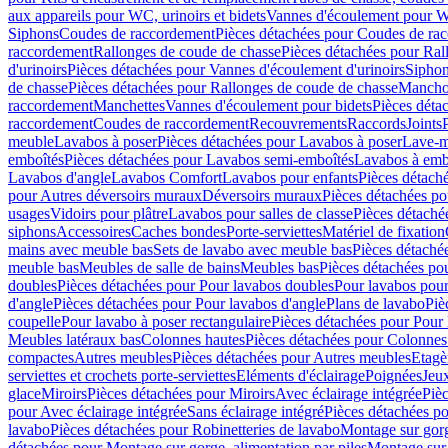
aux appareils pour WC, urinoirs et bidets
Vannes d'écoulement pour W
Siphons
Coudes de raccordement
Pièces détachées pour Coudes de ra
raccordement
Rallonges de coude de chasse
Pièces détachées pour Ral
d'urinoirs
Pièces détachées pour Vannes d'écoulement d'urinoirs
Siphon
de chasse
Pièces détachées pour Rallonges de coude de chasse
Mancho
raccordement
Manchettes
Vannes d'écoulement pour bidets
Pièces déta
raccordement
Coudes de raccordement
Recouvrements
Raccords
Joints
meuble
Lavabos à poser
Pièces détachées pour Lavabos à poser
Lave-m
emboîtés
Pièces détachées pour Lavabos semi-emboîtés
Lavabos à emb
Lavabos d'angle
Lavabos Comfort
Lavabos pour enfants
Pièces détach
pour Autres déversoirs muraux
Déversoirs muraux
Pièces détachées p
usages
Vidoirs pour plâtre
Lavabos pour salles de classe
Pièces détaché
siphons
Accessoires
Caches bondes
Porte-serviettes
Matériel de fixation
mains avec meuble bas
Sets de lavabo avec meuble bas
Pièces détaché
meuble bas
Meubles de salle de bains
Meubles bas
Pièces détachées po
doubles
Pièces détachées pour Pour lavabos doubles
Pour lavabos pou
d'angle
Pièces détachées pour Pour lavabos d'angle
Plans de lavabo
Piè
coupelle
Pour lavabo à poser rectangulaire
Pièces détachées pour Pour 
Meubles latéraux bas
Colonnes hautes
Pièces détachées pour Colonnes
compactes
Autres meubles
Pièces détachées pour Autres meubles
Etagè
serviettes et crochets porte-serviettes
Eléments d'éclairage
Poignées
Jeu
glace
Miroirs
Pièces détachées pour Miroirs
Avec éclairage intégrée
Pièc
pour Avec éclairage intégrée
Sans éclairage intégré
Pièces détachées po
lavabo
Pièces détachées pour Robinetteries de lavabo
Montage sur gorg
détachées pour Montage sur gorge, alimentation par piles
Montage sur 