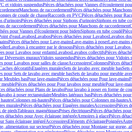
C et vidoirs suspendus
Pièces détachées pour Vannes d'écoulement pou
ccordement
Manchons de raccordement
Pièces détachées pour Manchons
longes de coude de chasse
Raccords en PVC
Pièces détachées pour Ra
s d'urinoirs
Pièces détachées pour Siphons d'urinoirs
Siphons en tube c
ns de raccordement
Pièces détachées pour Manchons de raccordement
C
chées pour Vannes d'écoulement pour bidets
Siphons en tube coudé
Pièc
Point d'eau
Lavabos
Lavabos
Pièces détachées pour Lavabos
Lavabos dou
ains
Pièces détachées pour Lave-mains
Lave-mains à poser
Lave-mains 
oîter
Lavabos à encastrer par le dessous
Pièces détachées pour Lavabos à
ées pour Lavabos pour enfants
Lavabos
Lavabos collectifs
Pièces détaché
our Déversoirs muraux
Vidoirs suspendus
Pièces détachées pour Vidoirs
es pour Lavabos pour salles de classe
Accessoires
Colonnes
Pièces détac
Caches décoratifs
Etagères murales
Sets de lavabo avec meuble bas
Sets 
es pour Sets de lavabo avec meuble bas
Sets de lavabo pour meuble ave
ur Meubles bas
Pour lave-mains
Pièces détachées pour Pour lave-mains
P
r meuble
Pièces détachées pour Pour lavabos pour meuble
Pour lave-mai
ces détachées pour Plans de lavabo
Pour lavabo à poser en forme de cou
lavabo à poser rectangulaire
Meubles latéraux bas
Pièces détachées pour
 hautes
Colonnes mi-hautes
Pièces détachées pour Colonnes mi-hautes
A
res murales
Pièces détachées pour Etagères murales
Accessoires
Pièces d
x de pieds
Tableaux magnétiques
Prises électriques
Pièces détachées pour 
es détachées pour Avec éclairage intégrée
Armoires à glace
Pièces détac
ur Sans éclairage intégré
Accessoires
Eléments d'éclairage
Poignées
Autr
e, alimentation sur secteur
Pièces détachées pour Montage sur gorge, al
gorge, alimentation par générateur
Pièces détachées pour Montage sur g