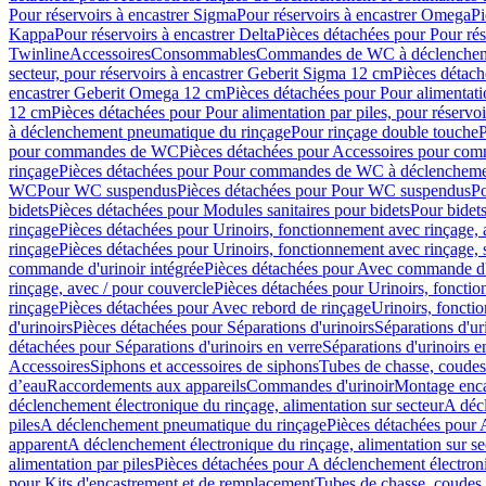
Pour réservoirs à encastrer Sigma
Pour réservoirs à encastrer Omega
Pi
Kappa
Pour réservoirs à encastrer Delta
Pièces détachées pour Pour rés
Twinline
Accessoires
Consommables
Commandes de WC à déclenchemen
secteur, pour réservoirs à encastrer Geberit Sigma 12 cm
Pièces détach
encastrer Geberit Omega 12 cm
Pièces détachées pour Pour alimentati
12 cm
Pièces détachées pour Pour alimentation par piles, pour réservo
à déclenchement pneumatique du rinçage
Pour rinçage double touche
P
pour commandes de WC
Pièces détachées pour Accessoires pour c
rinçage
Pièces détachées pour Pour commandes de WC à déclenchemen
WC
Pour WC suspendus
Pièces détachées pour Pour WC suspendus
P
bidets
Pièces détachées pour Modules sanitaires pour bidets
Pour bidets
rinçage
Pièces détachées pour Urinoirs, fonctionnement avec rinçage, 
rinçage
Pièces détachées pour Urinoirs, fonctionnement avec rinçage, 
commande d'urinoir intégrée
Pièces détachées pour Avec commande d'u
rinçage, avec / pour couvercle
Pièces détachées pour Urinoirs, fonctio
rinçage
Pièces détachées pour Avec rebord de rinçage
Urinoirs, foncti
d'urinoirs
Pièces détachées pour Séparations d'urinoirs
Séparations d'ur
détachées pour Séparations d'urinoirs en verre
Séparations d'urinoirs e
Accessoires
Siphons et accessoires de siphons
Tubes de chasse, coudes
d’eau
Raccordements aux appareils
Commandes d'urinoir
Montage enca
déclenchement électronique du rinçage, alimentation sur secteur
A décl
piles
A déclenchement pneumatique du rinçage
Pièces détachées pour
apparent
A déclenchement électronique du rinçage, alimentation sur se
alimentation par piles
Pièces détachées pour A déclenchement électroni
pour Kits d'encastrement et de remplacement
Tubes de chasse, coudes 