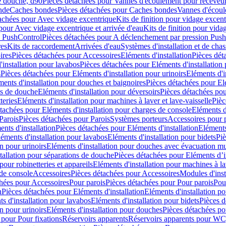
e douche, d90
Pièces détachées pour Vannes d'écoulement pour receveu
nde
Caches bondes
Pièces détachées pour Caches bondes
Vannes d'écoul
achées pour Avec vidage excentrique
Kits de finition pour vidage excen
pour Avec vidage excentrique et arrivée d'eau
Kits de finition pour vida
n PushControl
Pièces détachées pour A déclenchement par pression Pus
res
Kits de raccordement
Arrivées d'eau
Systèmes d'installation et de chas
ires
Pièces détachées pour Accessoires
Eléments d'installation
Pièces dét
'installation pour lavabos
Pièces détachées pour Eléments d'installation
s
Pièces détachées pour Eléments d'installation pour urinoirs
Eléments d'i
ments d'installation pour douches et baignoires
Pièces détachées pour Elé
ns de douche
Eléments d'installation pour déversoirs
Pièces détachées pou
teries
Eléments d'installation pour machines à laver et lave-vaisselle
Pièc
tachées pour Eléments d'installation pour charges de console
Eléments d'
Parois
Pièces détachées pour Parois
Systèmes porteurs
Accessoires pour p
nts d'installation
Pièces détachées pour Eléments d'installation
Eléments
éments d'installation pour lavabos
Eléments d'installation pour bidets
Piè
n pour urinoirs
Eléments d'installation pour douches avec évacuation m
tallation pour séparations de douche
Pièces détachées pour Eléments d’i
pour robinetteries et appareils
Eléments d'installation pour machines à lav
 de console
Accessoires
Pièces détachées pour Accessoires
Modules d'inst
hées pour Accessoires
Pour parois
Pièces détachées pour Pour parois
Pou
n
Pièces détachées pour Eléments d'installation
Eléments d'installation 
s d'installation pour lavabos
Eléments d'installation pour bidets
Pièces d
n pour urinoirs
Eléments d'installation pour douches
Pièces détachées po
 pour Pour fixations
Réservoirs apparents
Réservoirs apparents pour WC,