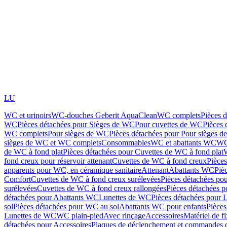
LU
WC et urinoirs
WC-douches Geberit AquaClean
WC complets
Pièces 
WC
Pièces détachées pour Sièges de WC
Pour cuvettes de WC
Pièces 
WC complets
Pour sièges de WC
Pièces détachées pour Pour sièges 
sièges de WC et WC complets
Consommables
WC et abattants WC
WC
de WC à fond plat
Pièces détachées pour Cuvettes de WC à fond plat
fond creux pour réservoir attenant
Cuvettes de WC à fond creux
Pièce
apparents pour WC, en céramique sanitaire
Attenant
Abattants WC
Piè
Comfort
Cuvettes de WC à fond creux surélevées
Pièces détachées po
surélevées
Cuvettes de WC à fond creux rallongées
Pièces détachées p
détachées pour Abattants WC
Lunettes de WC
Pièces détachées pour 
sol
Pièces détachées pour WC au sol
Abattants WC pour enfants
Pièces
Lunettes de WC
WC plain-pied
Avec rinçage
Accessoires
Matériel de f
détachées pour Accessoires
Plaques de déclenchement et commandes