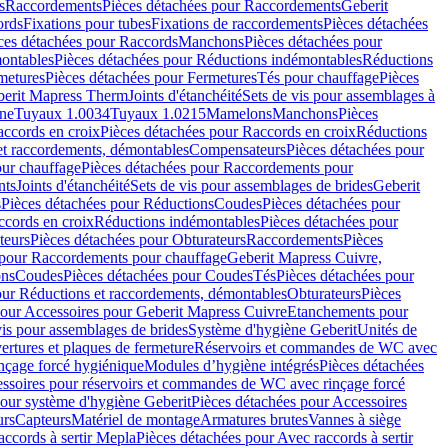
s
Raccordements
Pièces détachées pour Raccordements
Geberit
ords
Fixations pour tubes
Fixations de raccordements
Pièces détachées
ces détachées pour Raccords
Manchons
Pièces détachées pour
ontables
Pièces détachées pour Réductions indémontables
Réductions
metures
Pièces détachées pour Fermetures
Tés pour chauffage
Pièces
berit Mapress Therm
Joints d'étanchéité
Sets de vis pour assemblages à
one
Tuyaux 1.0034
Tuyaux 1.0215
Mamelons
Manchons
Pièces
ccords en croix
Pièces détachées pour Raccords en croix
Réductions
et raccordements, démontables
Compensateurs
Pièces détachées pour
ur chauffage
Pièces détachées pour Raccordements pour
nts
Joints d'étanchéité
Sets de vis pour assemblages de brides
Geberit
s
Pièces détachées pour Réductions
Coudes
Pièces détachées pour
ccords en croix
Réductions indémontables
Pièces détachées pour
teurs
Pièces détachées pour Obturateurs
Raccordements
Pièces
 pour Raccordements pour chauffage
Geberit Mapress Cuivre,
ons
Coudes
Pièces détachées pour Coudes
Tés
Pièces détachées pour
our Réductions et raccordements, démontables
Obturateurs
Pièces
pour Accessoires pour Geberit Mapress Cuivre
Etanchements pour
vis pour assemblages de brides
Système d'hygiène Geberit
Unités de
rtures et plaques de fermeture
Réservoirs et commandes de WC avec
inçage forcé hygiénique
Modules d’hygiène intégrés
Pièces détachées
essoires pour réservoirs et commandes de WC avec rinçage forcé
our système d'hygiène Geberit
Pièces détachées pour Accessoires
urs
Capteurs
Matériel de montage
Armatures brutes
Vannes à siège
accords à sertir Mepla
Pièces détachées pour Avec raccords à sertir