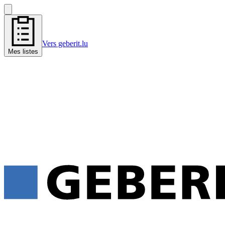
Vers geberit.lu
Mes listes