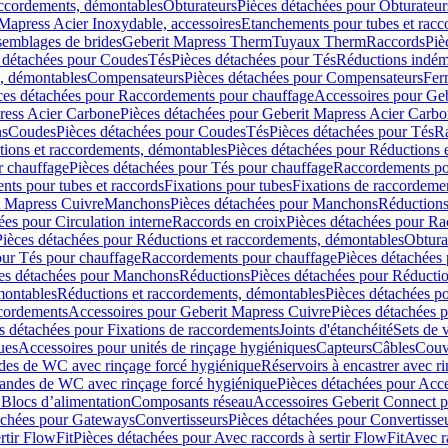
accordements, démontables
Obturateurs
Pièces détachées pour Obturateur
Mapress Acier Inoxydable, accessoires
Etanchements pour tubes et racc
ssemblages de brides
Geberit Mapress Therm
Tuyaux Therm
Raccords
Piè
 détachées pour Coudes
Tés
Pièces détachées pour Tés
Réductions indém
s, démontables
Compensateurs
Pièces détachées pour Compensateurs
Fer
ces détachées pour Raccordements pour chauffage
Accessoires pour Ge
ress Acier Carbone
Pièces détachées pour Geberit Mapress Acier Carb
ns
Coudes
Pièces détachées pour Coudes
Tés
Pièces détachées pour Tés
Ra
ions et raccordements, démontables
Pièces détachées pour Réductions 
r chauffage
Pièces détachées pour Tés pour chauffage
Raccordements po
ts pour tubes et raccords
Fixations pour tubes
Fixations de raccordeme
t Mapress Cuivre
Manchons
Pièces détachées pour Manchons
Réduction
ées pour Circulation interne
Raccords en croix
Pièces détachées pour Ra
Pièces détachées pour Réductions et raccordements, démontables
Obtura
our Tés pour chauffage
Raccordements pour chauffage
Pièces détachées
es détachées pour Manchons
Réductions
Pièces détachées pour Réducti
montables
Réductions et raccordements, démontables
Pièces détachées p
cordements
Accessoires pour Geberit Mapress Cuivre
Pièces détachées 
s détachées pour Fixations de raccordements
Joints d'étanchéité
Sets de 
ues
Accessoires pour unités de rinçage hygiéniques
Capteurs
Câbles
Couve
des de WC avec rinçage forcé hygiénique
Réservoirs à encastrer avec r
mandes de WC avec rinçage forcé hygiénique
Pièces détachées pour Acc
 Blocs d’alimentation
Composants réseau
Accessoires Geberit Connect p
achées pour Gateways
Convertisseurs
Pièces détachées pour Convertisse
rtir FlowFit
Pièces détachées pour Avec raccords à sertir FlowFit
Avec r