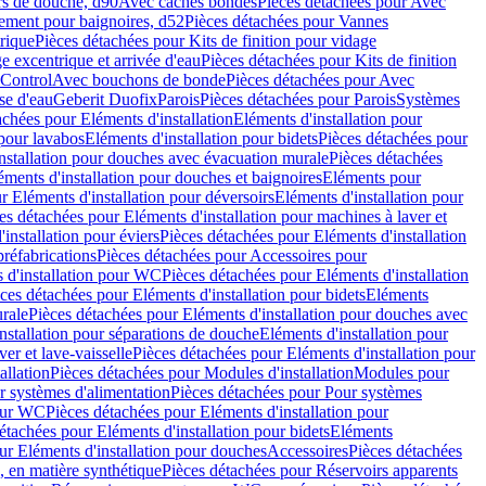
rs de douche, d90
Avec caches bondes
Pièces détachées pour Avec
ement pour baignoires, d52
Pièces détachées pour Vannes
trique
Pièces détachées pour Kits de finition pour vidage
ge excentrique et arrivée d'eau
Pièces détachées pour Kits de finition
hControl
Avec bouchons de bonde
Pièces détachées pour Avec
se d'eau
Geberit Duofix
Parois
Pièces détachées pour Parois
Systèmes
achées pour Eléments d'installation
Eléments d'installation pour
 pour lavabos
Eléments d'installation pour bidets
Pièces détachées pour
nstallation pour douches avec évacuation murale
Pièces détachées
ments d'installation pour douches et baignoires
Eléments pour
r Eléments d'installation pour déversoirs
Eléments d'installation pour
es détachées pour Eléments d'installation pour machines à laver et
installation pour éviers
Pièces détachées pour Eléments d'installation
réfabrications
Pièces détachées pour Accessoires pour
 d'installation pour WC
Pièces détachées pour Eléments d'installation
ces détachées pour Eléments d'installation pour bidets
Eléments
urale
Pièces détachées pour Eléments d'installation pour douches avec
nstallation pour séparations de douche
Eléments d'installation pour
er et lave-vaisselle
Pièces détachées pour Eléments d'installation pour
allation
Pièces détachées pour Modules d'installation
Modules pour
r systèmes d'alimentation
Pièces détachées pour Pour systèmes
pour WC
Pièces détachées pour Eléments d'installation pour
étachées pour Eléments d'installation pour bidets
Eléments
ur Eléments d'installation pour douches
Accessoires
Pièces détachées
 en matière synthétique
Pièces détachées pour Réservoirs apparents