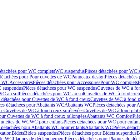
détachées pour WC complets
WC suspendus
Pièces détachées pour WC 
détachées pour Pour cuvettes de WC
Panneaux design
Pièces détachées
de WC
Accessoires
Pièces détachées pour Accessoires
Pour WC complets
 suspendus
Pièces détachées pour WC suspendus
Cuvettes de WC à fo
WC au sol
Pièces détachées pour WC au sol
Cuvettes de WC à fond creux
s détachées pour Cuvettes de WC à fond creux
Cuvettes de WC à fond p
ces détachées pour Abattants WC
Abattants WC
Pièces détachées pour 
ur Cuvettes de WC à fond creux surélevées
Cuvettes de WC à fond plat 
our Cuvettes de WC à fond creux rallongées
Abattants WC Comfort
Piè
Lunettes de WC
WC pour enfants
Pièces détachées pour WC pour enfant
 détachées pour Abattants WC pour enfants
Abattants WC
Pièces détac
ixation
Bidets
Bidets suspendus
Pièces détachées pour Bidets suspendus
B
 de WC
Plaques de déclenchement
Pièces détachées pour Plaques de dé