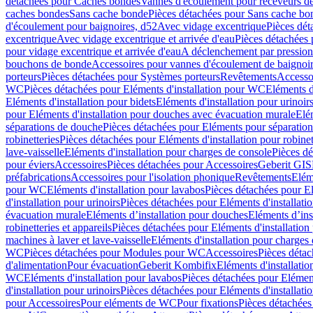
détachées pour Caches bondes
Vannes d'écoulement pour receveurs d
caches bondes
Sans cache bonde
Pièces détachées pour Sans cache bo
d'écoulement pour baignoires, d52
Avec vidage excentrique
Pièces dét
excentrique
Avec vidage excentrique et arrivée d'eau
Pièces détachées 
pour vidage excentrique et arrivée d'eau
A déclenchement par pressio
bouchons de bonde
Accessoires pour vannes d'écoulement de baignoi
porteurs
Pièces détachées pour Systèmes porteurs
Revêtements
Accesso
WC
Pièces détachées pour Eléments d'installation pour WC
Eléments d
Eléments d'installation pour bidets
Eléments d'installation pour urinoir
pour Eléments d'installation pour douches avec évacuation murale
Elé
séparations de douche
Pièces détachées pour Eléments pour séparatio
robinetteries
Pièces détachées pour Eléments d'installation pour robinet
lave-vaisselle
Eléments d'installation pour charges de console
Pièces dé
pour éviers
Accessoires
Pièces détachées pour Accessoires
Geberit GIS
préfabrications
Accessoires pour l'isolation phonique
Revêtements
Eléme
pour WC
Eléments d'installation pour lavabos
Pièces détachées pour El
d'installation pour urinoirs
Pièces détachées pour Eléments d'installatio
évacuation murale
Eléments d’installation pour douches
Eléments d’ins
robinetteries et appareils
Pièces détachées pour Eléments d'installation 
machines à laver et lave-vaisselle
Eléments d'installation pour charges
WC
Pièces détachées pour Modules pour WC
Accessoires
Pièces détac
d'alimentation
Pour évacuation
Geberit Kombifix
Eléments d'installatio
WC
Eléments d'installation pour lavabos
Pièces détachées pour Elément
d'installation pour urinoirs
Pièces détachées pour Eléments d'installatio
pour Accessoires
Pour eléments de WC
Pour fixations
Pièces détachées