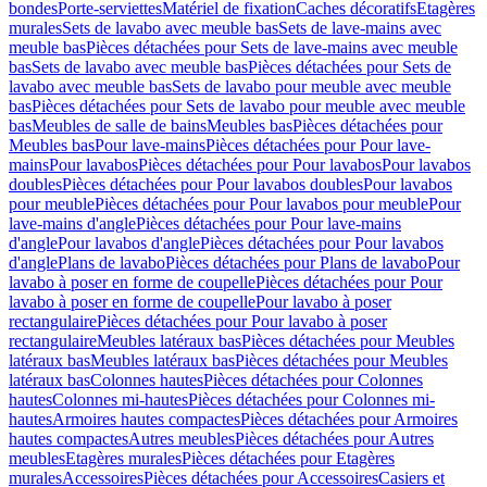
bondes
Porte-serviettes
Matériel de fixation
Caches décoratifs
Etagères
murales
Sets de lavabo avec meuble bas
Sets de lave-mains avec
meuble bas
Pièces détachées pour Sets de lave-mains avec meuble
bas
Sets de lavabo avec meuble bas
Pièces détachées pour Sets de
lavabo avec meuble bas
Sets de lavabo pour meuble avec meuble
bas
Pièces détachées pour Sets de lavabo pour meuble avec meuble
bas
Meubles de salle de bains
Meubles bas
Pièces détachées pour
Meubles bas
Pour lave-mains
Pièces détachées pour Pour lave-
mains
Pour lavabos
Pièces détachées pour Pour lavabos
Pour lavabos
doubles
Pièces détachées pour Pour lavabos doubles
Pour lavabos
pour meuble
Pièces détachées pour Pour lavabos pour meuble
Pour
lave-mains d'angle
Pièces détachées pour Pour lave-mains
d'angle
Pour lavabos d'angle
Pièces détachées pour Pour lavabos
d'angle
Plans de lavabo
Pièces détachées pour Plans de lavabo
Pour
lavabo à poser en forme de coupelle
Pièces détachées pour Pour
lavabo à poser en forme de coupelle
Pour lavabo à poser
rectangulaire
Pièces détachées pour Pour lavabo à poser
rectangulaire
Meubles latéraux bas
Pièces détachées pour Meubles
latéraux bas
Meubles latéraux bas
Pièces détachées pour Meubles
latéraux bas
Colonnes hautes
Pièces détachées pour Colonnes
hautes
Colonnes mi-hautes
Pièces détachées pour Colonnes mi-
hautes
Armoires hautes compactes
Pièces détachées pour Armoires
hautes compactes
Autres meubles
Pièces détachées pour Autres
meubles
Etagères murales
Pièces détachées pour Etagères
murales
Accessoires
Pièces détachées pour Accessoires
Casiers et