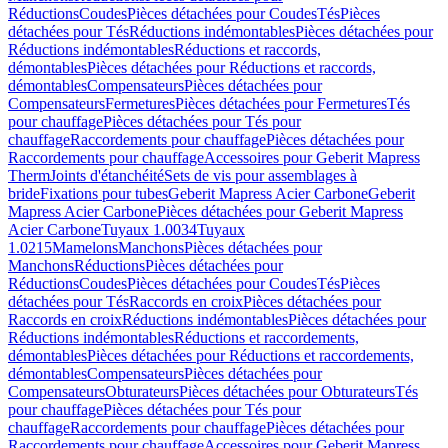
Réductions
Coudes
Pièces détachées pour Coudes
Tés
Pièces
détachées pour Tés
Réductions indémontables
Pièces détachées pour
Réductions indémontables
Réductions et raccords,
démontables
Pièces détachées pour Réductions et raccords,
démontables
Compensateurs
Pièces détachées pour
Compensateurs
Fermetures
Pièces détachées pour Fermetures
Tés
pour chauffage
Pièces détachées pour Tés pour
chauffage
Raccordements pour chauffage
Pièces détachées pour
Raccordements pour chauffage
Accessoires pour Geberit Mapress
Therm
Joints d'étanchéité
Sets de vis pour assemblages à
bride
Fixations pour tubes
Geberit Mapress Acier Carbone
Geberit
Mapress Acier Carbone
Pièces détachées pour Geberit Mapress
Acier Carbone
Tuyaux 1.0034
Tuyaux
1.0215
Mamelons
Manchons
Pièces détachées pour
Manchons
Réductions
Pièces détachées pour
Réductions
Coudes
Pièces détachées pour Coudes
Tés
Pièces
détachées pour Tés
Raccords en croix
Pièces détachées pour
Raccords en croix
Réductions indémontables
Pièces détachées pour
Réductions indémontables
Réductions et raccordements,
démontables
Pièces détachées pour Réductions et raccordements,
démontables
Compensateurs
Pièces détachées pour
Compensateurs
Obturateurs
Pièces détachées pour Obturateurs
Tés
pour chauffage
Pièces détachées pour Tés pour
chauffage
Raccordements pour chauffage
Pièces détachées pour
Raccordements pour chauffage
Accessoires pour Geberit Mapress