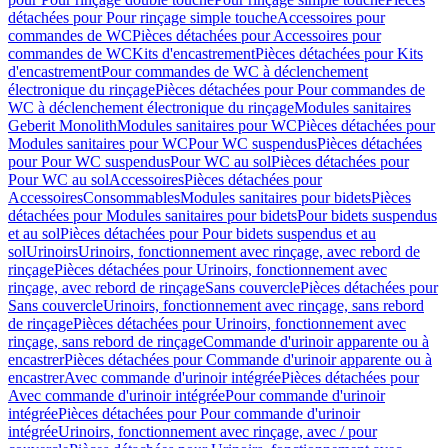
détachées pour Pour rinçage simple touche
Accessoires pour
commandes de WC
Pièces détachées pour Accessoires pour
commandes de WC
Kits d'encastrement
Pièces détachées pour Kits
d'encastrement
Pour commandes de WC à déclenchement
électronique du rinçage
Pièces détachées pour Pour commandes de
WC à déclenchement électronique du rinçage
Modules sanitaires
Geberit Monolith
Modules sanitaires pour WC
Pièces détachées pour
Modules sanitaires pour WC
Pour WC suspendus
Pièces détachées
pour Pour WC suspendus
Pour WC au sol
Pièces détachées pour
Pour WC au sol
Accessoires
Pièces détachées pour
Accessoires
Consommables
Modules sanitaires pour bidets
Pièces
détachées pour Modules sanitaires pour bidets
Pour bidets suspendus
et au sol
Pièces détachées pour Pour bidets suspendus et au
sol
Urinoirs
Urinoirs, fonctionnement avec rinçage, avec rebord de
rinçage
Pièces détachées pour Urinoirs, fonctionnement avec
rinçage, avec rebord de rinçage
Sans couvercle
Pièces détachées pour
Sans couvercle
Urinoirs, fonctionnement avec rinçage, sans rebord
de rinçage
Pièces détachées pour Urinoirs, fonctionnement avec
rinçage, sans rebord de rinçage
Commande d'urinoir apparente ou à
encastrer
Pièces détachées pour Commande d'urinoir apparente ou à
encastrer
Avec commande d'urinoir intégrée
Pièces détachées pour
Avec commande d'urinoir intégrée
Pour commande d'urinoir
intégrée
Pièces détachées pour Pour commande d'urinoir
intégrée
Urinoirs, fonctionnement avec rinçage, avec / pour