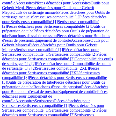
contrôle
Accessoires
Pièces détachées pour Accessoires
Outils pour
Geberit Mepla
Pièces détachées pour Outils pour Geberit
Mepla
Outils de sertissage manuels
Pièces détachées pour Outils de
sertissage manuels
Sertisseuses compatibilité [1]
Pièces détachées
pour Sertisseuses compatibilité [1]
Sertisseuses compatibilité
[2]
Pièces détachées pour Sertisseuses compatibilité [2]
Outils de
préparation de tube
Pièces détachées pour Outils de préparation de
tube
Bouchons d'essai de pression
Pièces détachées pour Bouchons
d'essai de pression
Equipement de contrôle
Accessoires
Outils pour
Geberit Mapress
Pièces détachées pour Outils pour Geberit
Mapress
Sertisseuses compatibilité [1]
Pièces détachées pour
Sertisseuses compatibilité [1]
Sertisseuses compatibilité [2]
Pièces
détachées pour Sertisseuses compatibilité [2]
Compatibilité des outils
de sertissage [1] / [2]
Pièces détachées pour Compatibilité des outils
de sertissage [1] / [2]
Sertisseuses compatibilité [2XL]
Pièces
détachées pour Sertisseuses compatibilité [2XL]
Sertisseuses
compatibilité [3]
Pièces détachées pour Sertisseuses compatibilité
[3]
Outils de préparation de tube
Pièces détachées pour Outils de
préparation de tube
Bouchons d'essai de pression
Pièces détachées
pour Bouchons d'essai de pression
Equipement de contrôle
Pièces
détachées pour Equipement de
contrôle
Accessoires
Sertisseuses
Pièces détachées pour
Sertisseuses
Sertisseuses compatibilité [1]
Pièces détachées pour
Sertisseuses compatibilité [1]
Sertisseuses compatibilité [2]
Pièces
détachées pour Sertisseuses compatibilité [2]
Sertisseuses