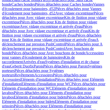
bonde
Caches bondes
Pièces détachées pour Caches bondes
Vannes
d'écoulement pour baignoires, d52
Pièces détachées pour Vannes
d'écoulement pour baignoires, d52
Avec vidage excentrique
Pièces
détachées pour Avec vidage excentrique
Kits de finition pour vidage
excentrique
Pièces détachées pour Kits de finition pour vidage
excentrique
Avec vidage excentrique et arrivée d'eau
Pièces
détachées pour Avec vidage excentrique et arrivée d'eau
Kits de
finition pour vidage excentrique et arrivée d'eau
Pièces détachées
pour Kits de finition pour vidage excentrique et arrivée d'eau
A
déclenchement par pression PushControl
Pièces détachées pour A
déclenchement par pression PushControl
Avec bouchons de
bonde
Pièces détachées pour Avec bouchons de bonde
Accessoires
pour vannes d'écoulement de baignoires
Kits de
raccordement
Arrivées d'eau
Systèmes d'installation et de chasse
d'eau
Geberit Duofix
Parois
Pièces détachées pour Parois
Systèmes
porteurs
Pièces détachées pour Systèmes
porteurs
Revêtements
Accessoires
Pièces détachées pour
Accessoires
Eléments d'installation
Pièces détachées pour Eléments
d'installation
Eléments d'installation pour WC
Pièces détachées pour
Eléments d'installation pour WC
Eléments d'installation pour
lavabos
Pièces détachées pour Eléments d'installation pour
lavabos
Eléments d'installation pour bidets
Pièces détachées pour
Eléments d'installation pour bidets
Eléments d'installation pour
urinoirs
Pièces détachées pour Eléments d'installation pour