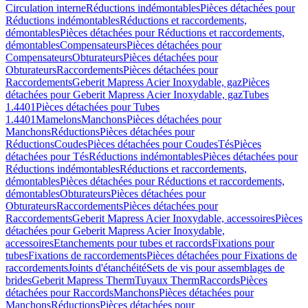
Circulation interne
Réductions indémontables
Pièces détachées pour
Réductions indémontables
Réductions et raccordements,
démontables
Pièces détachées pour Réductions et raccordements,
démontables
Compensateurs
Pièces détachées pour
Compensateurs
Obturateurs
Pièces détachées pour
Obturateurs
Raccordements
Pièces détachées pour
Raccordements
Geberit Mapress Acier Inoxydable, gaz
Pièces
détachées pour Geberit Mapress Acier Inoxydable, gaz
Tubes
1.4401
Pièces détachées pour Tubes
1.4401
Mamelons
Manchons
Pièces détachées pour
Manchons
Réductions
Pièces détachées pour
Réductions
Coudes
Pièces détachées pour Coudes
Tés
Pièces
détachées pour Tés
Réductions indémontables
Pièces détachées pour
Réductions indémontables
Réductions et raccordements,
démontables
Pièces détachées pour Réductions et raccordements,
démontables
Obturateurs
Pièces détachées pour
Obturateurs
Raccordements
Pièces détachées pour
Raccordements
Geberit Mapress Acier Inoxydable, accessoires
Pièces
détachées pour Geberit Mapress Acier Inoxydable,
accessoires
Etanchements pour tubes et raccords
Fixations pour
tubes
Fixations de raccordements
Pièces détachées pour Fixations de
raccordements
Joints d'étanchéité
Sets de vis pour assemblages de
brides
Geberit Mapress Therm
Tuyaux Therm
Raccords
Pièces
détachées pour Raccords
Manchons
Pièces détachées pour
Manchons
Réductions
Pièces détachées pour