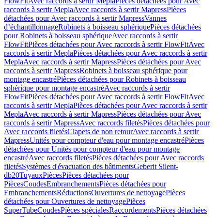
FlowFit
Avec raccords à sertir Mepla
Pièces détachées pour Avec
raccords à sertir Mepla
Avec raccords à sertir Mapress
Pièces
détachées pour Avec raccords à sertir Mapress
Vannes
d’échantillonnage
Robinets à boisseau sphérique
Pièces détachées
pour Robinets à boisseau sphérique
Avec raccords à sertir
FlowFit
Pièces détachées pour Avec raccords à sertir FlowFit
Avec
raccords à sertir Mepla
Pièces détachées pour Avec raccords à sertir
Mepla
Avec raccords à sertir Mapress
Pièces détachées pour Avec
raccords à sertir Mapress
Robinets à boisseau sphérique pour
montage encastré
Pièces détachées pour Robinets à boisseau
sphérique pour montage encastré
Avec raccords à sertir
FlowFit
Pièces détachées pour Avec raccords à sertir FlowFit
Avec
raccords à sertir Mepla
Pièces détachées pour Avec raccords à sertir
Mepla
Avec raccords à sertir Mapress
Pièces détachées pour Avec
raccords à sertir Mapress
Avec raccords filetés
Pièces détachées pour
Avec raccords filetés
Clapets de non retour
Avec raccords à sertir
Mapress
Unités pour compteur d'eau pour montage encastré
Pièces
détachées pour Unités pour compteur d'eau pour montage
encastré
Avec raccords filetés
Pièces détachées pour Avec raccords
filetés
Systèmes d'évacuation des bâtiments
Geberit Silent-
db20
Tuyaux
Pièces
Pièces détachées pour
Pièces
Coudes
Embranchements
Pièces détachées pour
Embranchements
Réductions
Ouvertures de nettoyage
Pièces
détachées pour Ouvertures de nettoyage
Pièces
SuperTube
Coudes
Pièces spéciales
Raccordements
Pièces détachées