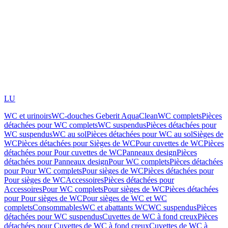
LU
WC et urinoirs
WC-douches Geberit AquaClean
WC complets
Pièces
détachées pour WC complets
WC suspendus
Pièces détachées pour
WC suspendus
WC au sol
Pièces détachées pour WC au sol
Sièges de
WC
Pièces détachées pour Sièges de WC
Pour cuvettes de WC
Pièces
détachées pour Pour cuvettes de WC
Panneaux design
Pièces
détachées pour Panneaux design
Pour WC complets
Pièces détachées
pour Pour WC complets
Pour sièges de WC
Pièces détachées pour
Pour sièges de WC
Accessoires
Pièces détachées pour
Accessoires
Pour WC complets
Pour sièges de WC
Pièces détachées
pour Pour sièges de WC
Pour sièges de WC et WC
complets
Consommables
WC et abattants WC
WC suspendus
Pièces
détachées pour WC suspendus
Cuvettes de WC à fond creux
Pièces
détachées pour Cuvettes de WC à fond creux
Cuvettes de WC à