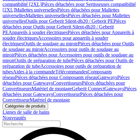
compatibilité [2XL]
Pièces détachées pour Sertisseuses compatibilité
[2XL]
Mallettes universelles
Pièces détachées pour Mallettes
universelles
Mallettes universelles
Pièces détachées pour Mallettes
universelles
Outils pour Geberit Silent-db20 / Geberit PE
Pièces
détachées pour Outils pour Geberit Silent-db20 / Geberit
PE
Appareils à souder électriques
Pièces détachées pour Appareils à
souder électriques
Accessoires pour appareils à souder
électriques
Outils de soudage au miroir
Pièces détachées pour Outils
de soudage au miroir
Accessoires pour outils de soudage au
miroir
Pièces détachées pour Accessoires pour outils de soudage au
miroir
Outils de préparation de tube
Pièces détachées pour Outils de
préparation de tube
Accessoires pour outils de préparation de
tubes
Aides à la commande
Télécommandes
Composants
réseau
Pièces détachées pour Composants réseau
Gateways
Pièces
détachées pour Gateways
Convertisseurs
Pièces détachées pour
Convertisseurs
Matériel de montage
Geberit Connect
Gateways
Pièces
détachées pour Gateways
Convertisseur
Pièces détachées pour
Convertisseur
Matériel de montage
Catégories de produits
Lignes de salle de bains
Nouveautés