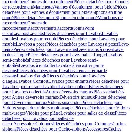
raccordement
Coudes de raccordement
Pièces détachées pour Coudes
de raccordement
Manchettes
Vannes d'écoulement pour bidets
Pièces
détachées pour Vannes d'écoulement pour bidets
Siphons en tube
coudé
Pièces détachées pour Siphons en tube coudé
Manchons de
raccordement
Coudes de
raccordement
Recouvrements
Raccords
Joints
Point
d'eau
Lavabos
Lavabos
Pièces détachées pour Lavabos
Lavabos
doubles
Lavabos pour meuble
Pièces détachées pour Lavabos pour
meuble
Lavabos à poser
Pièces détachées pour Lavabos à poser
Lave-
mains
Pièces détachées pour Lave-mains
Lave-mains à poser
Lave-
mains d'angle
Pièces détachées pour Lave-mains d'angle
Lavabos
semi-emboîtés
Pièces détachées pour Lavabos semi-
emboîtés
Lavabos à emboîter
Lavabos à encastrer par le
dessous
Pièces détachées pour Lavabos à encastrer par le
dessous
Lavabos d'angle
Pièces détachées pour Lavabos
d'angle
Lavabos Comfort
Lavabos pour enfants
Pièces détachées pour
Lavabos pour enfants
Lavabos
Lavabos collectifs
Pièces détachées
pour Lavabos collectifs
Autres déversoirs muraux
Pièces détachées
pour Autres déversoirs muraux
Déversoirs muraux
Pièces détachées
pour Déversoirs muraux
Vidoirs suspendus
Pièces détachées pour
Vidoirs suspendus
Vidoirs multi-usages
Pièces détachées pour Vidoirs
multi-usages
Vidoirs pour plâtre
Lavabos pour salles de classe
Pièces
détachées pour Lavabos pour salles de
classe
Accessoires
Colonnes
Pièces détachées pour Colonnes
Cache-
siphons
Pièces détachées pour Cache-siphons
Accessoires
Caches