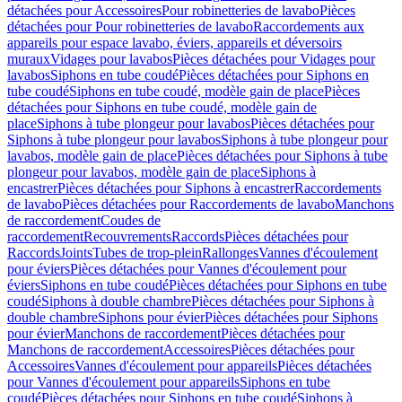
détachées pour Accessoires
Pour robinetteries de lavabo
Pièces
détachées pour Pour robinetteries de lavabo
Raccordements aux
appareils pour espace lavabo, éviers, appareils et déversoirs
muraux
Vidages pour lavabos
Pièces détachées pour Vidages pour
lavabos
Siphons en tube coudé
Pièces détachées pour Siphons en
tube coudé
Siphons en tube coudé, modèle gain de place
Pièces
détachées pour Siphons en tube coudé, modèle gain de
place
Siphons à tube plongeur pour lavabos
Pièces détachées pour
Siphons à tube plongeur pour lavabos
Siphons à tube plongeur pour
lavabos, modèle gain de place
Pièces détachées pour Siphons à tube
plongeur pour lavabos, modèle gain de place
Siphons à
encastrer
Pièces détachées pour Siphons à encastrer
Raccordements
de lavabo
Pièces détachées pour Raccordements de lavabo
Manchons
de raccordement
Coudes de
raccordement
Recouvrements
Raccords
Pièces détachées pour
Raccords
Joints
Tubes de trop-plein
Rallonges
Vannes d'écoulement
pour éviers
Pièces détachées pour Vannes d'écoulement pour
éviers
Siphons en tube coudé
Pièces détachées pour Siphons en tube
coudé
Siphons à double chambre
Pièces détachées pour Siphons à
double chambre
Siphons pour évier
Pièces détachées pour Siphons
pour évier
Manchons de raccordement
Pièces détachées pour
Manchons de raccordement
Accessoires
Pièces détachées pour
Accessoires
Vannes d'écoulement pour appareils
Pièces détachées
pour Vannes d'écoulement pour appareils
Siphons en tube
coudé
Pièces détachées pour Siphons en tube coudé
Siphons à