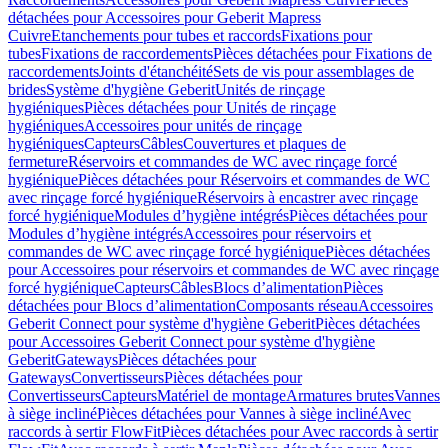
détachées pour Accessoires pour Geberit Mapress
Cuivre
Etanchements pour tubes et raccords
Fixations pour
tubes
Fixations de raccordements
Pièces détachées pour Fixations de
raccordements
Joints d'étanchéité
Sets de vis pour assemblages de
brides
Système d'hygiène Geberit
Unités de rinçage
hygiéniques
Pièces détachées pour Unités de rinçage
hygiéniques
Accessoires pour unités de rinçage
hygiéniques
Capteurs
Câbles
Couvertures et plaques de
fermeture
Réservoirs et commandes de WC avec rinçage forcé
hygiénique
Pièces détachées pour Réservoirs et commandes de WC
avec rinçage forcé hygiénique
Réservoirs à encastrer avec rinçage
forcé hygiénique
Modules d’hygiène intégrés
Pièces détachées pour
Modules d’hygiène intégrés
Accessoires pour réservoirs et
commandes de WC avec rinçage forcé hygiénique
Pièces détachées
pour Accessoires pour réservoirs et commandes de WC avec rinçage
forcé hygiénique
Capteurs
Câbles
Blocs d’alimentation
Pièces
détachées pour Blocs d’alimentation
Composants réseau
Accessoires
Geberit Connect pour système d'hygiène Geberit
Pièces détachées
pour Accessoires Geberit Connect pour système d'hygiène
Geberit
Gateways
Pièces détachées pour
Gateways
Convertisseurs
Pièces détachées pour
Convertisseurs
Capteurs
Matériel de montage
Armatures brutes
Vannes
à siège incliné
Pièces détachées pour Vannes à siège incliné
Avec
raccords à sertir FlowFit
Pièces détachées pour Avec raccords à sertir