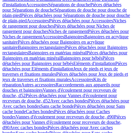
d'installation
Accessoires
Séparations de douche
Pièces détachées
pour Séparations de douche
Séparations de douche pour douche de
plain-pied
Pièces détachées pour Séparations de douche pour douche
de plain-pied
Accessoires
Pièces détachées pour Accessoires
Niches
de rangement pour douches
Pièces détachées pour Niches de
rangement pour douches
Niches de rangement
Pièces détachées pour
Niches de rangement
Accessoires
Baignoires
Baignoires en acrylique
sanitaire
Pièces détachées pour Baignoires en acrylique
sanitaire
Baignoires rectangulaires
Pièces détachées pour Baignoires
rectangulaires
Baignoires en matériau minéral
Pièces détachées pour
Baignoires en matériau minéral
Baignoires pour bébés
Pièces
détachées pour Baignoires pour bébés
Eléments d'installation
Pièces
détachées pour Eléments d'installation
Jeux de pieds et jeux de
traverses et fixations murales
Pièces détachées pour Jeux de pieds et
jeux de traverses et fixations murales
Accessoires
Kits de
réparation
Autres accessoires
Raccordements aux appareils pour
douches et baignoires
Vannes d'écoulement pour receveurs de
douche, d52
Pièces détachées pour Vannes d'écoulement pour
receveurs de douche, d52
Avec caches bondes
Pièces détachées pour
Avec caches bondes
Sans cache bonde
Pièces détachées pour Sans
cache bonde
Caches bondes
Pièces détachées pour Caches
bondes
Vannes d'écoulement pour receveurs de douche, d90
Pièces
détachées pour Vannes d'écoulement pour receveurs de douche,
d90
Avec caches bondes
Pièces détachées pour Avec caches
bondes
Sans cache bonde
Pièces détachées pour Sans cache