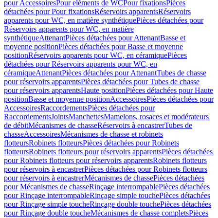
pour Accessoires
Pour eléments de WC
Pour fixations
Pièces
détachées pour Pour fixations
Réservoirs apparents
Réservoirs
apparents pour WC, en matière synthétique
Pièces détachées pour
Réservoirs apparents pour WC, en matière
synthétique
Attenant
Pièces détachées pour Attenant
Basse et
moyenne position
Pièces détachées pour Basse et moyenne
position
Réservoirs apparents pour WC, en céramique
Pièces
détachées pour Réservoirs apparents pour WC, en
céramique
Attenant
Pièces détachées pour Attenant
Tubes de chasse
pour réservoirs apparents
Pièces détachées pour Tubes de chasse
pour réservoirs apparents
Haute position
Pièces détachées pour Haute
position
Basse et moyenne position
Accessoires
Pièces détachées pour
Accessoires
Raccordements
Pièces détachées pour
Raccordements
Joints
Manchettes
Mamelons, rosaces et modérateurs
de débit
Mécanismes de chasse
Réservoirs à encastrer
Tubes de
chasse
Accessoires
Mécanismes de chasse et robinets
flotteurs
Robinets flotteurs
Pièces détachées pour Robinets
flotteurs
Robinets flotteurs pour réservoirs apparents
Pièces détachées
pour Robinets flotteurs pour réservoirs apparents
Robinets flotteurs
pour réservoirs à encastrer
Pièces détachées pour Robinets flotteurs
pour réservoirs à encastrer
Mécanismes de chasse
Pièces détachées
pour Mécanismes de chasse
Rinçage interrompable
Pièces détachées
pour Rinçage interrompable
Rinçage simple touche
Pièces détachées
pour Rinçage simple touche
Rinçage double touche
Pièces détachées
pour Rinçage double touche
Mécanismes de chasse complets
Pièces