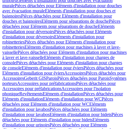
urinoirs
Eléments d'installation pour douches avec évacuation
murale
Pièces détachées pour Eléments d'installation pour douches
avec évacuation murale
Eléments d'installation pour douches et
baignoires
Pièces détachées pour Eléments d'installation pour
douches et baignoires
Eléments pour séparations de douche
Pièces
détachées pour Eléments pour séparations de douche
Eléments
d'installation pour déversoirs
Pièces détachées pour Eléments
d'installation pour déversoirs
Eléments d'installation pour
robinetteries
Pièces détachées pour Eléments d'installation pour
robinetteries
Eléments d'installation pour machines à laver et lave-
vaisselle
Pièces détachées pour Eléments d'installation pour machines
à laver et lave-vaisselle
Eléments d'installation pour charges de
console
Pièces détachées pour Eléments d'installation pour charges
de console
Eléments d'installation pour éviers
Pièces détachées pour
Eléments d'installation pour éviers
Accessoires
Pièces détachées pour
Accessoires
Geberit GIS
Parois
Pièces détachées pour Parois
Systèmes
porteurs
Accessoires pour préfabrications
Pièces détachées pour
Accessoires pour préfabrications
Accessoires pour l'isolation
phonique
Revêtements
Eléments d'installation
Pièces détachées pour
Eléments d'installation
Eléments d'installation pour WC
Pièces
détachées pour Eléments d'installation pour WC
Eléments
d'installation pour lavabos
Pièces détachées pour Eléments
d'installation pour lavabos
Eléments d'installation pour bidets
Pièces
détachées pour Eléments d'installation pour bidets
Eléments
d'installation pour urinoirs
Pièces détachées pour Eléments