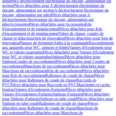
apparent
A déclenchement électronique du rinçage, alimentation sur
secteur
Pièces détachées pour A déclenchement électronique du
rinçage, alimentation sur secteur
A déclenchement électronique du
rinçage, alimentation par piles
Pièces détachées pour A
déclenchement électronique du rinçage, alimentation par
piles
Accessoires
Pièces détachées pour Accessoires
Kits
d'encastrement et de remplacement
Pièces détachées pour Kits
d'encastrement et de remplacement
Tubes de chasse, coudes de
chasse et réductions
Sets de rénovation
Pièces détachées pour Sets de
rénovation
Plaques de fermeture
Aides à la commande
Raccordements
aux appareils pour WC, urinoirs et bidets
Vannes d'écoulement pour
WC et vidoirs suspendus
Pièces détachées pour Vannes d'écoulement
pour WC et vidoirs suspendus
Siphons
Pièces détachées pour
Siphons
Coudes de raccordement
Pièces détachées pour Coudes de
raccordement
Manchons de raccordement
Pièces détachées pour
Manchons de raccordement
Kits de raccordement
Pièces détachées
pour Kits de raccordement
Rallonges de coude de chasse
Pièces
détachées pour Rallonges de coude de chasse
Raccords en
PVC
Pièces détachées pour Raccords en PVC
Manchettes et cache-
boulons
Vannes d'écoulement d'urinoirs
Pièces détachées pour
Vannes d'écoulement d'urinoirs
Siphons d'urinoirs
Pièces détachées
pour Siphons d'urinoirs
Siphons en tube coudé
Pièces détachées pour
Siphons en tube coudé
Rallonges de coude de chasse
Pièces
détachées pour Rallonges de coude de chasse
Manchons de
raccordement
Pièces détachées pour Manchons de