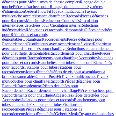
détachées pour Mécanismes de chasse complets
Rinçage double
touche
Pièces détachées pour Rinçage double touche
Systèmes
d'alimentation
Geberit FlowFit
Tuyaux multicouche
Tuyaux
multicouche avec résistance chauffante
Raccords
Pièces détachées
pour Raccords
Manchons
Réductions
Coudes
Tés
Circulation
interne
Pièces détachées pour Circulation interne
Réductions
indémontables
Réductions et raccords, démontables
Pièces détachées
pour Réductions et raccords,
démontables
Obturateurs
Raccordements
Pièces détachées pour
Raccordements
Distributeurs avec raccordement à visser
Répartiteur
avec raccord à sertir
Tés pour chauffage
Réductions et raccordements
pour chauffage, démontables
Raccordements pour chauffage
Pièces
détachées pour Raccordements pour chauffage
Accessoires
Isolations
pour tubes et raccords
Etanchéités pour tubes et raccords
Etanchéités
pour raccords
Fixations pour tubes
Fixations pour
raccordements
Joints d'étanchéité
Sets de vis pour assemblages à
bride
Consommables
Geberit PushFit
Tuyaux multicouches
Tuyaux
multicouches pour chauffage
Raccords
Pièces détachées pour
Raccords
Raccordements
Pièces détachées pour
Raccordements
Raccordements pour chauffage
Pièces détachées pour
Raccordements pour chauffage
Accessoires
Pièces détachées pour
Accessoires
Isolations pour tubes et raccords
Etanchements pour
tubes et raccords
Fixations pour tubes
Fixations de
raccordements
Pièces détachées pour Fixations de
raccordements
Joints d'étanchéité
Geberit Mepla
Tuyaux multicouches