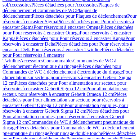
sol
Accessoires
Pièces détachées pour Accessoires
Plaques de
déclenchement et commandes de WC
Plaques de
déclenchement
Pièces détachées pour Plaques de déclenchement
Pour
réservoirs à encastrer Sigma
Pièces détachées pour Pour réservoirs à
encastrer Sigma
Pour réservoirs à encastrer Omega
Pièces détachées
pour Pour réservoirs à encastrer Omega
Pour réservoirs à encastrer
Kappa
Pièces détachées pour Pour réservoirs à encastrer Kappa
Pour
réservoirs à encastrer Delta
Pièces détachées pour Pour réservoirs à
encastrer Delta
Pour réservoirs à encastrer Twinline
Pièces détachées
pour Pour réservoirs à encastrer
Twinline
Accessoires
Consommables
Commandes de WC à
déclenchement électronique du rinçage
Pièces détachées pour
Commandes de WC à déclenchement électronique du rinçage
Pour
alimentation sur secteur, pour réservoirs à encastrer Geberit Sigma
12 cm
Pièces détachées pour Pour alimentation sur secteur, pour
réservoirs à encastrer Geberit Sigma 12 cm
Pour alimentation sur
secteur, pour réservoirs à encastrer Geberit Omega 12 cm
Pièces
détachées pour Pour alimentation sur secteur, pour réservoirs à
encastrer Geberit Omega 12 cm
Pour alimentation par piles, pour
réservoirs à encastrer Geberit Sigma 12 cm
Pièces détachées pour
Pour alimentation par piles, pour réservoirs à encastrer Geberit
Sigma 12 cm
Commandes de WC à déclenchement pneumatique du
rinçage
Pièces détachées pour Commandes de WC à déclenchement
pneumatique du rinçage
Pour rinçage double touche
Pièces détachées
pour Pour rinçage double touche
Pour rinçage simple touche
Pièces