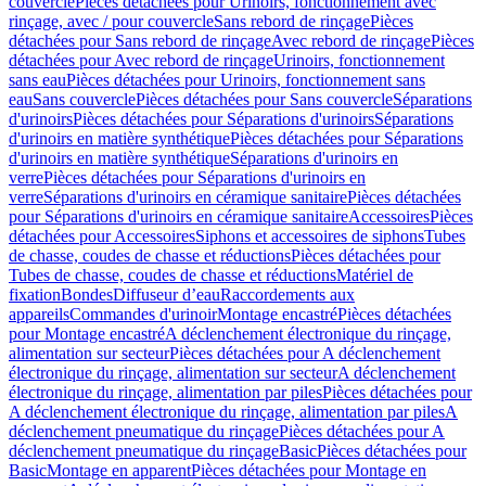
couvercle
Pièces détachées pour Urinoirs, fonctionnement avec
rinçage, avec / pour couvercle
Sans rebord de rinçage
Pièces
détachées pour Sans rebord de rinçage
Avec rebord de rinçage
Pièces
détachées pour Avec rebord de rinçage
Urinoirs, fonctionnement
sans eau
Pièces détachées pour Urinoirs, fonctionnement sans
eau
Sans couvercle
Pièces détachées pour Sans couvercle
Séparations
d'urinoirs
Pièces détachées pour Séparations d'urinoirs
Séparations
d'urinoirs en matière synthétique
Pièces détachées pour Séparations
d'urinoirs en matière synthétique
Séparations d'urinoirs en
verre
Pièces détachées pour Séparations d'urinoirs en
verre
Séparations d'urinoirs en céramique sanitaire
Pièces détachées
pour Séparations d'urinoirs en céramique sanitaire
Accessoires
Pièces
détachées pour Accessoires
Siphons et accessoires de siphons
Tubes
de chasse, coudes de chasse et réductions
Pièces détachées pour
Tubes de chasse, coudes de chasse et réductions
Matériel de
fixation
Bondes
Diffuseur d’eau
Raccordements aux
appareils
Commandes d'urinoir
Montage encastré
Pièces détachées
pour Montage encastré
A déclenchement électronique du rinçage,
alimentation sur secteur
Pièces détachées pour A déclenchement
électronique du rinçage, alimentation sur secteur
A déclenchement
électronique du rinçage, alimentation par piles
Pièces détachées pour
A déclenchement électronique du rinçage, alimentation par piles
A
déclenchement pneumatique du rinçage
Pièces détachées pour A
déclenchement pneumatique du rinçage
Basic
Pièces détachées pour
Basic
Montage en apparent
Pièces détachées pour Montage en