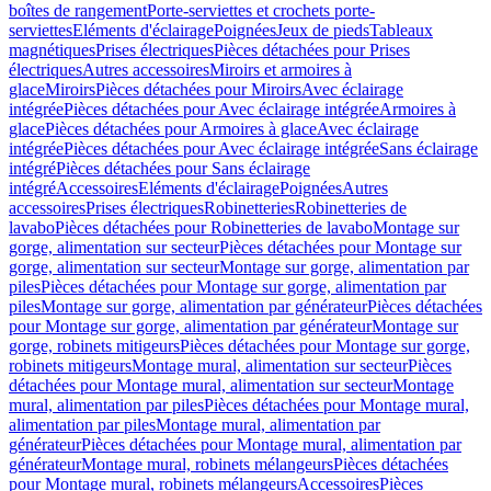
boîtes de rangement
Porte-serviettes et crochets porte-
serviettes
Eléments d'éclairage
Poignées
Jeux de pieds
Tableaux
magnétiques
Prises électriques
Pièces détachées pour Prises
électriques
Autres accessoires
Miroirs et armoires à
glace
Miroirs
Pièces détachées pour Miroirs
Avec éclairage
intégrée
Pièces détachées pour Avec éclairage intégrée
Armoires à
glace
Pièces détachées pour Armoires à glace
Avec éclairage
intégrée
Pièces détachées pour Avec éclairage intégrée
Sans éclairage
intégré
Pièces détachées pour Sans éclairage
intégré
Accessoires
Eléments d'éclairage
Poignées
Autres
accessoires
Prises électriques
Robinetteries
Robinetteries de
lavabo
Pièces détachées pour Robinetteries de lavabo
Montage sur
gorge, alimentation sur secteur
Pièces détachées pour Montage sur
gorge, alimentation sur secteur
Montage sur gorge, alimentation par
piles
Pièces détachées pour Montage sur gorge, alimentation par
piles
Montage sur gorge, alimentation par générateur
Pièces détachées
pour Montage sur gorge, alimentation par générateur
Montage sur
gorge, robinets mitigeurs
Pièces détachées pour Montage sur gorge,
robinets mitigeurs
Montage mural, alimentation sur secteur
Pièces
détachées pour Montage mural, alimentation sur secteur
Montage
mural, alimentation par piles
Pièces détachées pour Montage mural,
alimentation par piles
Montage mural, alimentation par
générateur
Pièces détachées pour Montage mural, alimentation par
générateur
Montage mural, robinets mélangeurs
Pièces détachées
pour Montage mural, robinets mélangeurs
Accessoires
Pièces