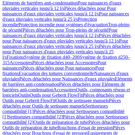
Eléments de barrières anti-condensation
Pour naissances d'eaux
pluviales verticales jusqu'à 12 l/s
Pièces détachées pour Pour
naissances d'eaux pluviales verticales jusqu'à 12 l/s
Pour naissances
d'eaux pluviales verticales jusqu'à 25 l/s
Protection
incendie
Protection incendie pour systèmes d'évacuation
Trop-pleins
de sécurité
Pièces détachées pour Trop-pleins de sécurité
Pour
naissances d'eaux pluviales verticales jusqu'à 12 l/s
Pièces détachées
pour Pour naissances d'eaux pluviales verticales jusqu'à 12 l/s
Pour
naissances d'eaux pluviales verticales jusqu'à 25 l/s
Pièces détachées
pour Pour naissances d'eaux pluviales verticales jusqu'à 25
l/s
Fixations
Système de fixation d40–200
Système de fixation d250–
315
Accessoires
Pièces détachées pour Accessoires
Pour
naissances
Pièces détachées pour Pour naissances
Pour
fixations
Evacuation des toitures conventionnelle
Naissances d'eaux
pluviales
Pièces détachées pour Naissances d'eaux pluviales
Eléments
de barrières anti-condensation
Pièces détachées pour Eléments de
barrières anti-condensation
Accessoires
Outils, composants réseau et
logiciels
Outils
Outils pour Geberit FlowFit
Pièces détachées pour
Outils pour Geberit FlowFit
Outils de sertissage manuels
Pièces
détachées pour Outils de sertissage manuels
Sertisseuses
compatibilité [1]
Pièces détachées pour Sertisseuses compatibilité
[1]
Sertisseuses compatibilité [2]
Pièces détachées pour Sertisseuses
compatibilité [2]
Outils de préparation de tube
Pièces détachées pour
Outils de préparation de tube
Bouchons d'essai de pression
Pièces
détachées pour Bouchons d'essai de pression
Equipements de