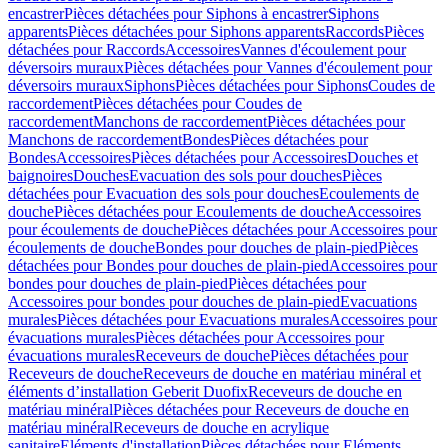
encastrer
Pièces détachées pour Siphons à encastrer
Siphons
apparents
Pièces détachées pour Siphons apparents
Raccords
Pièces
détachées pour Raccords
Accessoires
Vannes d'écoulement pour
déversoirs muraux
Pièces détachées pour Vannes d'écoulement pour
déversoirs muraux
Siphons
Pièces détachées pour Siphons
Coudes de
raccordement
Pièces détachées pour Coudes de
raccordement
Manchons de raccordement
Pièces détachées pour
Manchons de raccordement
Bondes
Pièces détachées pour
Bondes
Accessoires
Pièces détachées pour Accessoires
Douches et
baignoires
Douches
Evacuation des sols pour douches
Pièces
détachées pour Evacuation des sols pour douches
Ecoulements de
douche
Pièces détachées pour Ecoulements de douche
Accessoires
pour écoulements de douche
Pièces détachées pour Accessoires pour
écoulements de douche
Bondes pour douches de plain-pied
Pièces
détachées pour Bondes pour douches de plain-pied
Accessoires pour
bondes pour douches de plain-pied
Pièces détachées pour
Accessoires pour bondes pour douches de plain-pied
Evacuations
murales
Pièces détachées pour Evacuations murales
Accessoires pour
évacuations murales
Pièces détachées pour Accessoires pour
évacuations murales
Receveurs de douche
Pièces détachées pour
Receveurs de douche
Receveurs de douche en matériau minéral et
éléments d’installation Geberit Duofix
Receveurs de douche en
matériau minéral
Pièces détachées pour Receveurs de douche en
matériau minéral
Receveurs de douche en acrylique
sanitaire
Eléments d'installation
Pièces détachées pour Eléments