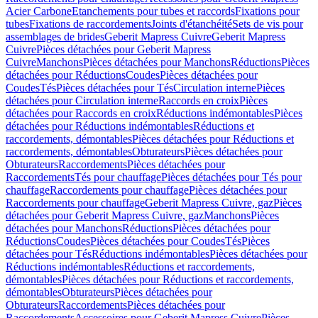
Acier Carbone
Etanchements pour tubes et raccords
Fixations pour
tubes
Fixations de raccordements
Joints d'étanchéité
Sets de vis pour
assemblages de brides
Geberit Mapress Cuivre
Geberit Mapress
Cuivre
Pièces détachées pour Geberit Mapress
Cuivre
Manchons
Pièces détachées pour Manchons
Réductions
Pièces
détachées pour Réductions
Coudes
Pièces détachées pour
Coudes
Tés
Pièces détachées pour Tés
Circulation interne
Pièces
détachées pour Circulation interne
Raccords en croix
Pièces
détachées pour Raccords en croix
Réductions indémontables
Pièces
détachées pour Réductions indémontables
Réductions et
raccordements, démontables
Pièces détachées pour Réductions et
raccordements, démontables
Obturateurs
Pièces détachées pour
Obturateurs
Raccordements
Pièces détachées pour
Raccordements
Tés pour chauffage
Pièces détachées pour Tés pour
chauffage
Raccordements pour chauffage
Pièces détachées pour
Raccordements pour chauffage
Geberit Mapress Cuivre, gaz
Pièces
détachées pour Geberit Mapress Cuivre, gaz
Manchons
Pièces
détachées pour Manchons
Réductions
Pièces détachées pour
Réductions
Coudes
Pièces détachées pour Coudes
Tés
Pièces
détachées pour Tés
Réductions indémontables
Pièces détachées pour
Réductions indémontables
Réductions et raccordements,
démontables
Pièces détachées pour Réductions et raccordements,
démontables
Obturateurs
Pièces détachées pour
Obturateurs
Raccordements
Pièces détachées pour
Raccordements
Accessoires pour Geberit Mapress Cuivre
Pièces