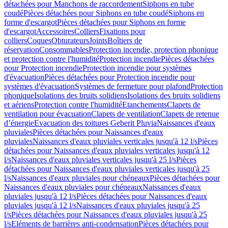
détachées pour Manchons de raccordement
Siphons en tube
coudé
Pièces détachées pour Siphons en tube coudé
Siphons en
forme d'escargot
Pièces détachées pour Siphons en forme
d'escargot
Accessoires
Colliers
Fixations pour
colliers
Coques
Obturateurs
Joints
Boîtiers de
réservation
Consommables
Protection incendie, protection phonique
et protection contre l'humidité
Protection incendie
Pièces détachées
pour Protection incendie
Protection incendie pour systèmes
d'évacuation
Pièces détachées pour Protection incendie pour
systèmes d'évacuation
Systèmes de fermeture pour plafond
Protection
phonique
Isolations des bruits solidiens
Isolations des bruits solidiens
et aériens
Protection contre l'humidité
Etanchements
Clapets de
ventilation pour évacuation
Clapets de ventilation
Clapets de retenue
d’énergie
Evacuation des toitures Geberit Pluvia
Naissances d'eaux
pluviales
Pièces détachées pour Naissances d'eaux
pluviales
Naissances d'eaux pluviales verticales jusqu'à 12 l/s
Pièces
détachées pour Naissances d'eaux pluviales verticales jusqu'à 12
l/s
Naissances d'eaux pluviales verticales jusqu'à 25 l/s
Pièces
détachées pour Naissances d'eaux pluviales verticales jusqu'à 25
l/s
Naissances d'eaux pluviales pour chéneaux
Pièces détachées pour
Naissances d'eaux pluviales pour chéneaux
Naissances d'eaux
pluviales jusqu'à 12 l/s
Pièces détachées pour Naissances d'eaux
pluviales jusqu'à 12 l/s
Naissances d'eaux pluviales jusqu'à 25
l/s
Pièces détachées pour Naissances d'eaux pluviales jusqu'à 25
l/s
Eléments de barrières anti-condensation
Pièces détachées pour