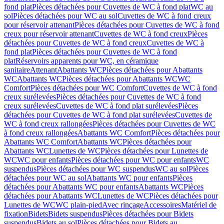
fond plat
Pièces détachées pour Cuvettes de WC à fond plat
WC au
sol
Pièces détachées pour WC au sol
Cuvettes de WC à fond creux
pour réservoir attenant
Pièces détachées pour Cuvettes de WC à fond
creux pour réservoir attenant
Cuvettes de WC à fond creux
Pièces
détachées pour Cuvettes de WC à fond creux
Cuvettes de WC à
fond plat
Pièces détachées pour Cuvettes de WC à fond
plat
Réservoirs apparents pour WC, en céramique
sanitaire
Attenant
Abattants WC
Pièces détachées pour Abattants
WC
Abattants WC
Pièces détachées pour Abattants WC
WC
Comfort
Pièces détachées pour WC Comfort
Cuvettes de WC à fond
creux surélevées
Pièces détachées pour Cuvettes de WC à fond
creux surélevées
Cuvettes de WC à fond plat surélevées
Pièces
détachées pour Cuvettes de WC à fond plat surélevées
Cuvettes de
WC à fond creux rallongées
Pièces détachées pour Cuvettes de WC
à fond creux rallongées
Abattants WC Comfort
Pièces détachées pour
Abattants WC Comfort
Abattants WC
Pièces détachées pour
Abattants WC
Lunettes de WC
Pièces détachées pour Lunettes de
WC
WC pour enfants
Pièces détachées pour WC pour enfants
WC
suspendus
Pièces détachées pour WC suspendus
WC au sol
Pièces
détachées pour WC au sol
Abattants WC pour enfants
Pièces
détachées pour Abattants WC pour enfants
Abattants WC
Pièces
détachées pour Abattants WC
Lunettes de WC
Pièces détachées pour
Lunettes de WC
WC plain-pied
Avec rinçage
Accessoires
Matériel de
fixation
Bidets
Bidets suspendus
Pièces détachées pour Bidets
suspendus
Bidets au sol
Pièces détachées pour Bidets au