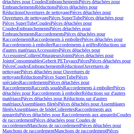
détachées pour Coudes
Embranchements
Pièces détachées pour
Embranchements
Réductions
Pièces détachées pour
Réductions
Ouvertures de nettoyage
Pièces détachées pour
Ouvertures de nettoyage
Pièces SuperTube
Pièces détachées pour
Pièces SuperTube
Coudes
Pièces détachées pour
Coudes
Embranchements
Pièces détachées pour
Embranchements
Raccordements
Pièces détachées pour
Raccordements
Raccordements à emboîter
Pièces détachées pour
Raccordements à emboîter
Raccordements à griffes
Réductions sur
d'autres matériaux
Accessoires
Pièces détachées pour
Accessoires
Colliers
Obturateurs
Joints
Pièces détachées pour
Joints
Consommables
Geberit PE
Tuyaux
Pièces
Pièces détachées pour
Pièces
Coudes
Embranchements
Réductions
Ouvertures de
nettoyage
Pièces détachées pour Ouvertures de
nettoyage
Réductions
Pièces SuperTube
Pièces
spéciales
Raccordements
Pièces détachées pour
Raccordements
Raccords soudés
Raccordements à emboîter
Pièces
détachées pour Raccordements à emboîter
Réductions sur d'autres
matériaux
Pièces détachées pour Réductions sur d'autres
matériaux
Assemblages filetés
Pièces détachées pour Assemblages
filetés
Assemblages de bride
Collerettes
Raccordements aux
appareils
Pièces détachées pour Raccordements aux appareils
Coudes
de raccordement
Pièces détachées pour Coudes de
raccordement
Manchons de raccordement
Pièces détachées pour
Manchons de raccordement
Manchons de raccordement
Pièces