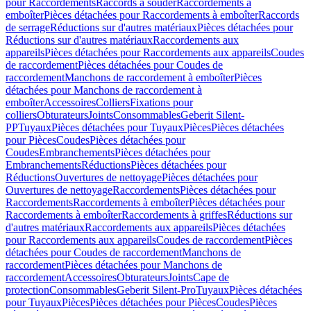
pour Raccordements
Raccords à souder
Raccordements à
emboîter
Pièces détachées pour Raccordements à emboîter
Raccords
de serrage
Réductions sur d'autres matériaux
Pièces détachées pour
Réductions sur d'autres matériaux
Raccordements aux
appareils
Pièces détachées pour Raccordements aux appareils
Coudes
de raccordement
Pièces détachées pour Coudes de
raccordement
Manchons de raccordement à emboîter
Pièces
détachées pour Manchons de raccordement à
emboîter
Accessoires
Colliers
Fixations pour
colliers
Obturateurs
Joints
Consommables
Geberit Silent-
PP
Tuyaux
Pièces détachées pour Tuyaux
Pièces
Pièces détachées
pour Pièces
Coudes
Pièces détachées pour
Coudes
Embranchements
Pièces détachées pour
Embranchements
Réductions
Pièces détachées pour
Réductions
Ouvertures de nettoyage
Pièces détachées pour
Ouvertures de nettoyage
Raccordements
Pièces détachées pour
Raccordements
Raccordements à emboîter
Pièces détachées pour
Raccordements à emboîter
Raccordements à griffes
Réductions sur
d'autres matériaux
Raccordements aux appareils
Pièces détachées
pour Raccordements aux appareils
Coudes de raccordement
Pièces
détachées pour Coudes de raccordement
Manchons de
raccordement
Pièces détachées pour Manchons de
raccordement
Accessoires
Obturateurs
Joints
Cape de
protection
Consommables
Geberit Silent-Pro
Tuyaux
Pièces détachées
pour Tuyaux
Pièces
Pièces détachées pour Pièces
Coudes
Pièces