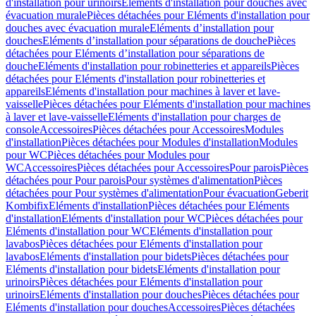
d'installation pour urinoirs
Eléments d'installation pour douches avec
évacuation murale
Pièces détachées pour Eléments d'installation pour
douches avec évacuation murale
Eléments d’installation pour
douches
Eléments d’installation pour séparations de douche
Pièces
détachées pour Eléments d’installation pour séparations de
douche
Eléments d'installation pour robinetteries et appareils
Pièces
détachées pour Eléments d'installation pour robinetteries et
appareils
Eléments d'installation pour machines à laver et lave-
vaisselle
Pièces détachées pour Eléments d'installation pour machines
à laver et lave-vaisselle
Eléments d'installation pour charges de
console
Accessoires
Pièces détachées pour Accessoires
Modules
d'installation
Pièces détachées pour Modules d'installation
Modules
pour WC
Pièces détachées pour Modules pour
WC
Accessoires
Pièces détachées pour Accessoires
Pour parois
Pièces
détachées pour Pour parois
Pour systèmes d'alimentation
Pièces
détachées pour Pour systèmes d'alimentation
Pour évacuation
Geberit
Kombifix
Eléments d'installation
Pièces détachées pour Eléments
d'installation
Eléments d'installation pour WC
Pièces détachées pour
Eléments d'installation pour WC
Eléments d'installation pour
lavabos
Pièces détachées pour Eléments d'installation pour
lavabos
Eléments d'installation pour bidets
Pièces détachées pour
Eléments d'installation pour bidets
Eléments d'installation pour
urinoirs
Pièces détachées pour Eléments d'installation pour
urinoirs
Eléments d'installation pour douches
Pièces détachées pour
Eléments d'installation pour douches
Accessoires
Pièces détachées