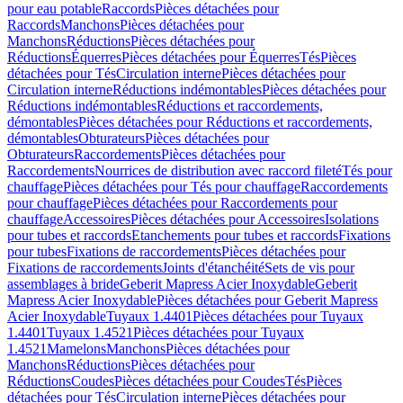
pour eau potable
Raccords
Pièces détachées pour
Raccords
Manchons
Pièces détachées pour
Manchons
Réductions
Pièces détachées pour
Réductions
Équerres
Pièces détachées pour Équerres
Tés
Pièces
détachées pour Tés
Circulation interne
Pièces détachées pour
Circulation interne
Réductions indémontables
Pièces détachées pour
Réductions indémontables
Réductions et raccordements,
démontables
Pièces détachées pour Réductions et raccordements,
démontables
Obturateurs
Pièces détachées pour
Obturateurs
Raccordements
Pièces détachées pour
Raccordements
Nourrices de distribution avec raccord fileté
Tés pour
chauffage
Pièces détachées pour Tés pour chauffage
Raccordements
pour chauffage
Pièces détachées pour Raccordements pour
chauffage
Accessoires
Pièces détachées pour Accessoires
Isolations
pour tubes et raccords
Etanchements pour tubes et raccords
Fixations
pour tubes
Fixations de raccordements
Pièces détachées pour
Fixations de raccordements
Joints d'étanchéité
Sets de vis pour
assemblages à bride
Geberit Mapress Acier Inoxydable
Geberit
Mapress Acier Inoxydable
Pièces détachées pour Geberit Mapress
Acier Inoxydable
Tuyaux 1.4401
Pièces détachées pour Tuyaux
1.4401
Tuyaux 1.4521
Pièces détachées pour Tuyaux
1.4521
Mamelons
Manchons
Pièces détachées pour
Manchons
Réductions
Pièces détachées pour
Réductions
Coudes
Pièces détachées pour Coudes
Tés
Pièces
détachées pour Tés
Circulation interne
Pièces détachées pour