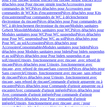
détachées pour Pour rinçage simple touche
Accessoires pour
commandes de WC
Pièces détachées pour Accessoires pour
commandes de WC
Kits d'encastrement
Pièces détachées pour Kits
d'encastrement
Pour commandes de WC à déclenchement
électronique du rinçage
Pièces détachées pour Pour commandes de
WC à déclenchement électronique du rinçage
Modules sanitaires
Geberit Monolith
Modules sanitaires pour WC
Pièces détachées pour
Modules sanitaires pour WC
Pour WC suspendus
Pièces détachées
pour Pour WC suspendus
Pour WC au sol
Pièces détachées pour
Pour WC au sol
Accessoires
Pièces détachées pour
Accessoires
Consommables
Modules sanitaires pour bidets
Pièces
détachées pour Modules sanitaires pour bidets
Pour bidets suspendus
et au sol
Pièces détachées pour Pour bidets suspendus et au
sol
Urinoirs
Urinoirs, fonctionnement avec rinçage, avec rebord de
rinçage
Pièces détachées pour Urinoirs, fonctionnement avec
rinçage, avec rebord de rinçage
Sans couvercle
Pièces détachées pour
Sans couvercle
Urinoirs, fonctionnement avec rinçage, sans rebord
de rinçage
Pièces détachées pour Urinoirs, fonctionnement avec
rinçage, sans rebord de rinçage
Commande d'urinoir apparente ou à
encastrer
Pièces détachées pour Commande d'urinoir apparente ou à
encastrer
Avec commande d'urinoir intégrée
Pièces détachées pour
Avec commande d'urinoir intégrée
Pour commande d'urinoir
intégrée
Pièces détachées pour Pour commande d'urinoir
intégrée
Urinoirs, fonctionnement avec rinçage, avec / pour