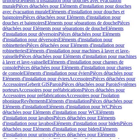
urinoirs
Eléments d'installation pour douches avec évacuation
murale
Pièces détachées pour Eléments d'installation pour douches
avec évacuation murale
Eléments d'installation pour douches et
baignoires
Pièces détachées pour Eléments d'installation pour
douches et baignoires
Eléments pour séparations de douche
Pièces
détachées pour Eléments pour séparations de douche
Eléments
d'installation pour déversoirs
Pièces détachées pour Eléments
d'installation pour déversoirs
Eléments d'installation pour
robinetteries
Pièces détachées pour Eléments d'installation pour
robinetteries
Eléments d'installation pour machines à laver et lave-
vaisselle
Pièces détachées pour Eléments d'installation pour machines
à laver et lave-vaisselle
Eléments d'installation pour charges de
console
Pièces détachées pour Eléments d'installation pour charges
de console
Eléments d'installation pour éviers
Pièces détachées pour
Eléments d'installation pour éviers
Accessoires
Pièces détachées pour
Accessoires
Geberit GIS
Parois
Pièces détachées pour Parois
Systèmes
porteurs
Accessoires pour préfabrications
Pièces détachées pour
Accessoires pour préfabrications
Accessoires pour l'isolation
phonique
Revêtements
Eléments d'installation
Pièces détachées pour
Eléments d'installation
Eléments d'installation pour WC
Pièces
détachées pour Eléments d'installation pour WC
Eléments
d'installation pour lavabos
Pièces détachées pour Eléments
d'installation pour lavabos
Eléments d'installation pour bidets
Pièces
détachées pour Eléments d'installation pour bidets
Eléments
d'installation pour urinoirs
Pièces détachées pour Eléments