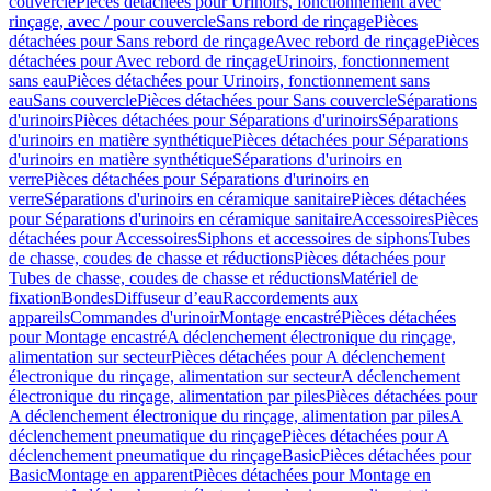
couvercle
Pièces détachées pour Urinoirs, fonctionnement avec
rinçage, avec / pour couvercle
Sans rebord de rinçage
Pièces
détachées pour Sans rebord de rinçage
Avec rebord de rinçage
Pièces
détachées pour Avec rebord de rinçage
Urinoirs, fonctionnement
sans eau
Pièces détachées pour Urinoirs, fonctionnement sans
eau
Sans couvercle
Pièces détachées pour Sans couvercle
Séparations
d'urinoirs
Pièces détachées pour Séparations d'urinoirs
Séparations
d'urinoirs en matière synthétique
Pièces détachées pour Séparations
d'urinoirs en matière synthétique
Séparations d'urinoirs en
verre
Pièces détachées pour Séparations d'urinoirs en
verre
Séparations d'urinoirs en céramique sanitaire
Pièces détachées
pour Séparations d'urinoirs en céramique sanitaire
Accessoires
Pièces
détachées pour Accessoires
Siphons et accessoires de siphons
Tubes
de chasse, coudes de chasse et réductions
Pièces détachées pour
Tubes de chasse, coudes de chasse et réductions
Matériel de
fixation
Bondes
Diffuseur d’eau
Raccordements aux
appareils
Commandes d'urinoir
Montage encastré
Pièces détachées
pour Montage encastré
A déclenchement électronique du rinçage,
alimentation sur secteur
Pièces détachées pour A déclenchement
électronique du rinçage, alimentation sur secteur
A déclenchement
électronique du rinçage, alimentation par piles
Pièces détachées pour
A déclenchement électronique du rinçage, alimentation par piles
A
déclenchement pneumatique du rinçage
Pièces détachées pour A
déclenchement pneumatique du rinçage
Basic
Pièces détachées pour
Basic
Montage en apparent
Pièces détachées pour Montage en