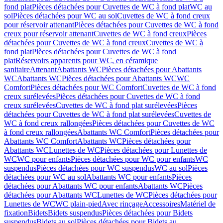
fond plat
Pièces détachées pour Cuvettes de WC à fond plat
WC au
sol
Pièces détachées pour WC au sol
Cuvettes de WC à fond creux
pour réservoir attenant
Pièces détachées pour Cuvettes de WC à fond
creux pour réservoir attenant
Cuvettes de WC à fond creux
Pièces
détachées pour Cuvettes de WC à fond creux
Cuvettes de WC à
fond plat
Pièces détachées pour Cuvettes de WC à fond
plat
Réservoirs apparents pour WC, en céramique
sanitaire
Attenant
Abattants WC
Pièces détachées pour Abattants
WC
Abattants WC
Pièces détachées pour Abattants WC
WC
Comfort
Pièces détachées pour WC Comfort
Cuvettes de WC à fond
creux surélevées
Pièces détachées pour Cuvettes de WC à fond
creux surélevées
Cuvettes de WC à fond plat surélevées
Pièces
détachées pour Cuvettes de WC à fond plat surélevées
Cuvettes de
WC à fond creux rallongées
Pièces détachées pour Cuvettes de WC
à fond creux rallongées
Abattants WC Comfort
Pièces détachées pour
Abattants WC Comfort
Abattants WC
Pièces détachées pour
Abattants WC
Lunettes de WC
Pièces détachées pour Lunettes de
WC
WC pour enfants
Pièces détachées pour WC pour enfants
WC
suspendus
Pièces détachées pour WC suspendus
WC au sol
Pièces
détachées pour WC au sol
Abattants WC pour enfants
Pièces
détachées pour Abattants WC pour enfants
Abattants WC
Pièces
détachées pour Abattants WC
Lunettes de WC
Pièces détachées pour
Lunettes de WC
WC plain-pied
Avec rinçage
Accessoires
Matériel de
fixation
Bidets
Bidets suspendus
Pièces détachées pour Bidets
suspendus
Bidets au sol
Pièces détachées pour Bidets au