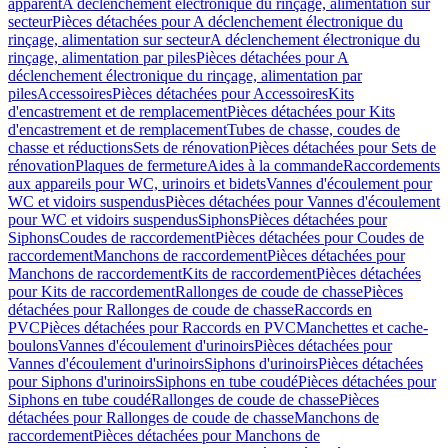
apparent
A déclenchement électronique du rinçage, alimentation sur
secteur
Pièces détachées pour A déclenchement électronique du
rinçage, alimentation sur secteur
A déclenchement électronique du
rinçage, alimentation par piles
Pièces détachées pour A
déclenchement électronique du rinçage, alimentation par
piles
Accessoires
Pièces détachées pour Accessoires
Kits
d'encastrement et de remplacement
Pièces détachées pour Kits
d'encastrement et de remplacement
Tubes de chasse, coudes de
chasse et réductions
Sets de rénovation
Pièces détachées pour Sets de
rénovation
Plaques de fermeture
Aides à la commande
Raccordements
aux appareils pour WC, urinoirs et bidets
Vannes d'écoulement pour
WC et vidoirs suspendus
Pièces détachées pour Vannes d'écoulement
pour WC et vidoirs suspendus
Siphons
Pièces détachées pour
Siphons
Coudes de raccordement
Pièces détachées pour Coudes de
raccordement
Manchons de raccordement
Pièces détachées pour
Manchons de raccordement
Kits de raccordement
Pièces détachées
pour Kits de raccordement
Rallonges de coude de chasse
Pièces
détachées pour Rallonges de coude de chasse
Raccords en
PVC
Pièces détachées pour Raccords en PVC
Manchettes et cache-
boulons
Vannes d'écoulement d'urinoirs
Pièces détachées pour
Vannes d'écoulement d'urinoirs
Siphons d'urinoirs
Pièces détachées
pour Siphons d'urinoirs
Siphons en tube coudé
Pièces détachées pour
Siphons en tube coudé
Rallonges de coude de chasse
Pièces
détachées pour Rallonges de coude de chasse
Manchons de
raccordement
Pièces détachées pour Manchons de