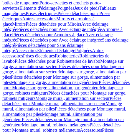
boîtes de rangement
Porte-serviettes et crochets porte-
serviettes
Eléments d'éclairage
Poignées
Jeux de pieds
Tableaux
magnétiques
Prises électriques
Pièces détachées pour Prises
électriques
Autres accessoires
Miroirs et armoires à
glace
Miroirs
Pièces détachées pour Miroirs
Avec éclairage
intégrée
Pièces détachées pour Avec éclairage intégrée
Armoires à
glace
Pièces détachées pour Armoires à glace
Avec éclairage
intégrée
Pièces détachées pour Avec éclairage intégrée
Sans éclairage
intégré
Pièces détachées pour Sans éclairage
intégré
Accessoires
Eléments d'éclairage
Poignées
Autres
accessoires
Prises électriques
Robinetteries
Robinetteries de
lavabo
Pièces détachées pour Robinetteries de lavabo
Montage sur
gorge, alimentation sur secteur
Pièces détachées pour Montage sur
gorge, alimentation sur secteur
Montage sur gorge, alimentation par
piles
Pièces détachées pour Montage sur gorge, alimentation par
piles
Montage sur gorge, alimentation par générateur
Pièces détachées
pour Montage sur gorge, alimentation par générateur
Montage sur
gorge, robinets mitigeurs
Pièces détachées pour Montage sur gorge,
robinets mitigeurs
Montage mural, alimentation sur secteur
Pièces
détachées pour Montage mural, alimentation sur secteur
Montage
mural, alimentation par piles
Pièces détachées pour Montage mural,
alimentation par piles
Montage mural, alimentation par
générateur
Pièces détachées pour Montage mural, alimentation par
générateur
Montage mural, robinets mélangeurs
Pièces détachées
pour Montage mural, robinets mélangeurs
Accessoires
Pièces