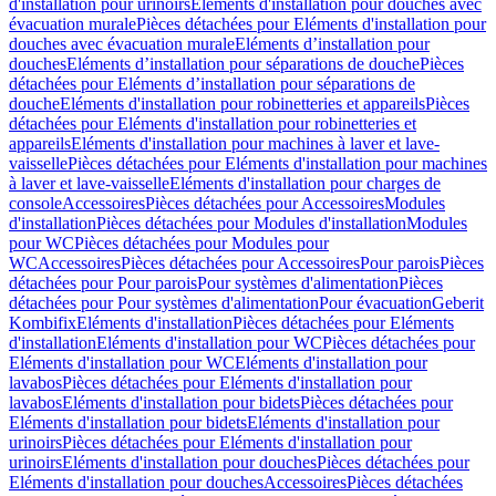
d'installation pour urinoirs
Eléments d'installation pour douches avec
évacuation murale
Pièces détachées pour Eléments d'installation pour
douches avec évacuation murale
Eléments d’installation pour
douches
Eléments d’installation pour séparations de douche
Pièces
détachées pour Eléments d’installation pour séparations de
douche
Eléments d'installation pour robinetteries et appareils
Pièces
détachées pour Eléments d'installation pour robinetteries et
appareils
Eléments d'installation pour machines à laver et lave-
vaisselle
Pièces détachées pour Eléments d'installation pour machines
à laver et lave-vaisselle
Eléments d'installation pour charges de
console
Accessoires
Pièces détachées pour Accessoires
Modules
d'installation
Pièces détachées pour Modules d'installation
Modules
pour WC
Pièces détachées pour Modules pour
WC
Accessoires
Pièces détachées pour Accessoires
Pour parois
Pièces
détachées pour Pour parois
Pour systèmes d'alimentation
Pièces
détachées pour Pour systèmes d'alimentation
Pour évacuation
Geberit
Kombifix
Eléments d'installation
Pièces détachées pour Eléments
d'installation
Eléments d'installation pour WC
Pièces détachées pour
Eléments d'installation pour WC
Eléments d'installation pour
lavabos
Pièces détachées pour Eléments d'installation pour
lavabos
Eléments d'installation pour bidets
Pièces détachées pour
Eléments d'installation pour bidets
Eléments d'installation pour
urinoirs
Pièces détachées pour Eléments d'installation pour
urinoirs
Eléments d'installation pour douches
Pièces détachées pour
Eléments d'installation pour douches
Accessoires
Pièces détachées