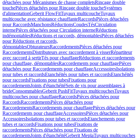
détachées pour Mécanismes de chasse complets
Rinçage double
touche
Pièces détachées pour Rinçage double touche
Systèmes
d'alimentation
Geberit FlowFit
Tuyaux multicouche
Tuyaux
multicouche avec résistance chauffante
Raccords
Pièces détachées
pour Raccords
Manchons
Réductions
Coudes
Tés
Circulation
interne
Pièces détachées pour Circulation interne
Réductions
indémontables
Réductions et raccords, démontables
Pièces détachées
pour Réductions et raccords,
démontables
Obturateurs
Raccordements
Pièces détachées pour
Raccordements
Distributeurs avec raccordement à visser
Répartiteur
avec raccord à sertir
Tés pour chauffage
Réductions et raccordements
pour chauffage, démontables
Raccordements pour chauffage
Pièces
détachées pour Raccordements pour chauffage
Accessoires
Isolations
pour tubes et raccords
Etanchéités pour tubes et raccords
Etanchéités
pour raccords
Fixations pour tubes
Fixations pour
raccordements
Joints d'étanchéité
Sets de vis pour assemblages à
bride
Consommables
Geberit PushFit
Tuyaux multicouches
Tuyaux
multicouches pour chauffage
Raccords
Pièces détachées pour
Raccords
Raccordements
Pièces détachées pour
Raccordements
Raccordements pour chauffage
Pièces détachées pour
Raccordements pour chauffage
Accessoires
Pièces détachées pour
Accessoires
Isolations pour tubes et raccords
Etanchements pour
tubes et raccords
Fixations pour tubes
Fixations de
raccordements
Pièces détachées pour Fixations de
raccordements
Joints d'étanchéité
Geberit Mepla
Tuyaux multicouches