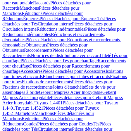
pour eau potable
Raccords
Pièces détachées pour
Raccords
Manchons
Pièces détachées pour
Manchons
Réductions
Pièces détachées pour
Réductions
Équerres
Pièces détachées pour Équerres
Tés
Pièces
détachées pour Tés
Circulation interne
Pièces détachées pour
Circulation interne
Réductions indémontables
Pièces détachées pour
Réductions indémontables
Réductions et raccordements,
démontables
Pièces détachées pour Réductions et raccordements,
démontables
Obturateurs
Pièces détachées pour
Obturateurs
Raccordements
Pièces détachées pour
Raccordements
Nourrices de distribution avec raccord fileté
Tés pour
chauffage
Pièces détachées pour Tés pour chauffage
Raccordements
pour chauffage
Pièces détachées pour Raccordements pour
chauffage
Accessoires
Pièces détachées pour Accessoires
Isolations
pour tubes et raccords
Etanchements pour tubes et raccords
Fixations
pour tubes
Fixations de raccordements
Pièces détachées pour
Fixations de raccordements
Joints d'étanchéité
Sets de vis pour
assemblages à bride
Geberit Mapress Acier Inoxydable
Geberit
Mapress Acier Inoxydable
Pièces détachées pour Geberit Mapress
Acier Inoxydable
Tuyaux 1.4401
Pièces détachées pour Tuyaux
1.4401
Tuyaux 1.4521
Pièces détachées pour Tuyaux
1.4521
Mamelons
Manchons
Pièces détachées pour
Manchons
Réductions
Pièces détachées pour
Réductions
Coudes
Pièces détachées pour Coudes
Tés
Pièces
détachées pour Tés
Circulation interne
Pièces détachées pour