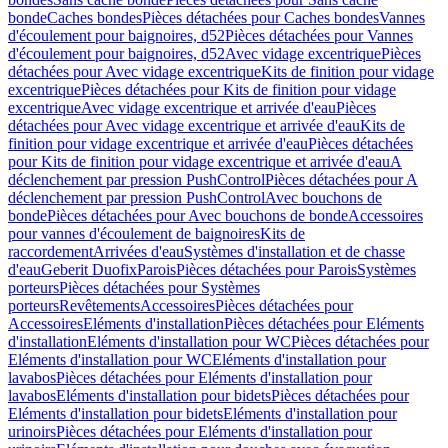
bonde
Caches bondes
Pièces détachées pour Caches bondes
Vannes
d'écoulement pour baignoires, d52
Pièces détachées pour Vannes
d'écoulement pour baignoires, d52
Avec vidage excentrique
Pièces
détachées pour Avec vidage excentrique
Kits de finition pour vidage
excentrique
Pièces détachées pour Kits de finition pour vidage
excentrique
Avec vidage excentrique et arrivée d'eau
Pièces
détachées pour Avec vidage excentrique et arrivée d'eau
Kits de
finition pour vidage excentrique et arrivée d'eau
Pièces détachées
pour Kits de finition pour vidage excentrique et arrivée d'eau
A
déclenchement par pression PushControl
Pièces détachées pour A
déclenchement par pression PushControl
Avec bouchons de
bonde
Pièces détachées pour Avec bouchons de bonde
Accessoires
pour vannes d'écoulement de baignoires
Kits de
raccordement
Arrivées d'eau
Systèmes d'installation et de chasse
d'eau
Geberit Duofix
Parois
Pièces détachées pour Parois
Systèmes
porteurs
Pièces détachées pour Systèmes
porteurs
Revêtements
Accessoires
Pièces détachées pour
Accessoires
Eléments d'installation
Pièces détachées pour Eléments
d'installation
Eléments d'installation pour WC
Pièces détachées pour
Eléments d'installation pour WC
Eléments d'installation pour
lavabos
Pièces détachées pour Eléments d'installation pour
lavabos
Eléments d'installation pour bidets
Pièces détachées pour
Eléments d'installation pour bidets
Eléments d'installation pour
urinoirs
Pièces détachées pour Eléments d'installation pour