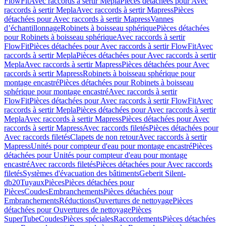
FlowFit
Avec raccords à sertir Mepla
Pièces détachées pour Avec
raccords à sertir Mepla
Avec raccords à sertir Mapress
Pièces
détachées pour Avec raccords à sertir Mapress
Vannes
d’échantillonnage
Robinets à boisseau sphérique
Pièces détachées
pour Robinets à boisseau sphérique
Avec raccords à sertir
FlowFit
Pièces détachées pour Avec raccords à sertir FlowFit
Avec
raccords à sertir Mepla
Pièces détachées pour Avec raccords à sertir
Mepla
Avec raccords à sertir Mapress
Pièces détachées pour Avec
raccords à sertir Mapress
Robinets à boisseau sphérique pour
montage encastré
Pièces détachées pour Robinets à boisseau
sphérique pour montage encastré
Avec raccords à sertir
FlowFit
Pièces détachées pour Avec raccords à sertir FlowFit
Avec
raccords à sertir Mepla
Pièces détachées pour Avec raccords à sertir
Mepla
Avec raccords à sertir Mapress
Pièces détachées pour Avec
raccords à sertir Mapress
Avec raccords filetés
Pièces détachées pour
Avec raccords filetés
Clapets de non retour
Avec raccords à sertir
Mapress
Unités pour compteur d'eau pour montage encastré
Pièces
détachées pour Unités pour compteur d'eau pour montage
encastré
Avec raccords filetés
Pièces détachées pour Avec raccords
filetés
Systèmes d'évacuation des bâtiments
Geberit Silent-
db20
Tuyaux
Pièces
Pièces détachées pour
Pièces
Coudes
Embranchements
Pièces détachées pour
Embranchements
Réductions
Ouvertures de nettoyage
Pièces
détachées pour Ouvertures de nettoyage
Pièces
SuperTube
Coudes
Pièces spéciales
Raccordements
Pièces détachées