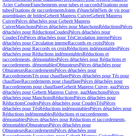
Acier Carbone
Etanchements pour tubes et raccords
Fixations pour
tubes
Fixations de raccordements
Joints d'étanchéité
Sets de vis pour
assemblages de brides
Geberit Mapress Cuivre
Geberit Mapress
Cuivre
Pièces détachées pour Geberit Mapress
Cuivre
Manchons
Pièces détachées pour Manchons
Réductions
Pièces
détachées pour Réductions
Coudes
Pièces détachées pour
Coudes
Tés
Pièces détachées pour Tés
Circulation interne
Pièces
détachées pour Circulation interne
Raccords en croix
Pièces
détachées pour Raccords en croix
Réductions indémontables
Pièces
détachées pour Réductions indémontables
Réductions et
raccordements, démontables
Pièces détachées pour Réductions et
raccordements, démontables
Obturateurs
Pièces détachées pour
Obturateurs
Raccordements
Pièces détachées pour
Raccordements
Tés pour chauffage
Pièces détachées pour Tés pour
chauffage
Raccordements pour chauffage
Pièces détachées pour
Raccordements pour chauffage
Geberit Mapress Cuivre, gaz
Pièces
détachées pour Geberit Mapress Cuivre, gaz
Manchons
Pièces
détachées pour Manchons
Réductions
Pièces détachées pour
Réductions
Coudes
Pièces détachées pour Coudes
Tés
Pièces
détachées pour Tés
Réductions indémontables
Pièces détachées pour
Réductions indémontables
Réductions et raccordements,
démontables
Pièces détachées pour Réductions et raccordements,
démontables
Obturateurs
Pièces détachées pour
Obturateurs
Raccordements
Pièces détachées pour
Raccordements
Accessoires pour Geberit Mapress Cuivre
Pièces