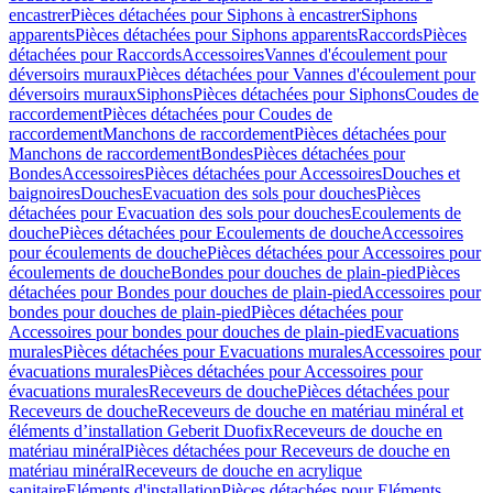
encastrer
Pièces détachées pour Siphons à encastrer
Siphons
apparents
Pièces détachées pour Siphons apparents
Raccords
Pièces
détachées pour Raccords
Accessoires
Vannes d'écoulement pour
déversoirs muraux
Pièces détachées pour Vannes d'écoulement pour
déversoirs muraux
Siphons
Pièces détachées pour Siphons
Coudes de
raccordement
Pièces détachées pour Coudes de
raccordement
Manchons de raccordement
Pièces détachées pour
Manchons de raccordement
Bondes
Pièces détachées pour
Bondes
Accessoires
Pièces détachées pour Accessoires
Douches et
baignoires
Douches
Evacuation des sols pour douches
Pièces
détachées pour Evacuation des sols pour douches
Ecoulements de
douche
Pièces détachées pour Ecoulements de douche
Accessoires
pour écoulements de douche
Pièces détachées pour Accessoires pour
écoulements de douche
Bondes pour douches de plain-pied
Pièces
détachées pour Bondes pour douches de plain-pied
Accessoires pour
bondes pour douches de plain-pied
Pièces détachées pour
Accessoires pour bondes pour douches de plain-pied
Evacuations
murales
Pièces détachées pour Evacuations murales
Accessoires pour
évacuations murales
Pièces détachées pour Accessoires pour
évacuations murales
Receveurs de douche
Pièces détachées pour
Receveurs de douche
Receveurs de douche en matériau minéral et
éléments d’installation Geberit Duofix
Receveurs de douche en
matériau minéral
Pièces détachées pour Receveurs de douche en
matériau minéral
Receveurs de douche en acrylique
sanitaire
Eléments d'installation
Pièces détachées pour Eléments