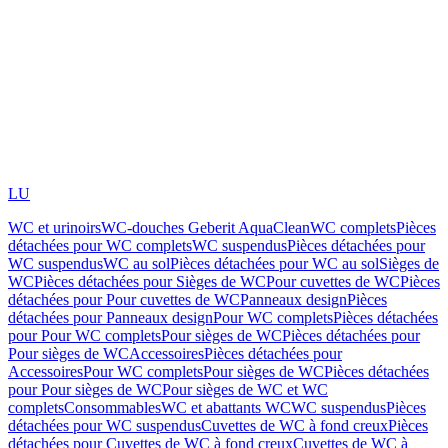
LU
WC et urinoirs
WC-douches Geberit AquaClean
WC complets
Pièces
détachées pour WC complets
WC suspendus
Pièces détachées pour
WC suspendus
WC au sol
Pièces détachées pour WC au sol
Sièges de
WC
Pièces détachées pour Sièges de WC
Pour cuvettes de WC
Pièces
détachées pour Pour cuvettes de WC
Panneaux design
Pièces
détachées pour Panneaux design
Pour WC complets
Pièces détachées
pour Pour WC complets
Pour sièges de WC
Pièces détachées pour
Pour sièges de WC
Accessoires
Pièces détachées pour
Accessoires
Pour WC complets
Pour sièges de WC
Pièces détachées
pour Pour sièges de WC
Pour sièges de WC et WC
complets
Consommables
WC et abattants WC
WC suspendus
Pièces
détachées pour WC suspendus
Cuvettes de WC à fond creux
Pièces
détachées pour Cuvettes de WC à fond creux
Cuvettes de WC à