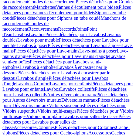
raccordement
Coudes de raccordement
Pièces détachées pour Coudes
de raccordement
Manchettes
Vannes d'écoulement pour bidets
Pièces
détachées pour Vannes d'écoulement pour bidets
Siphons en tube
coudé
Pièces détachées pour Siphons en tube coudé
Manchons de
raccordement
Coudes de
raccordement
Recouvrements
Raccords
Joints
Point
d'eau
Lavabos
Lavabos
Pièces détachées pour Lavabos
Lavabos
doubles
Lavabos pour meuble
Pièces détachées pour Lavabos pour
meuble
Lavabos à poser
Pièces détachées pour Lavabos à poser
Lave-
mains
Pièces détachées pour Lave-mains
Lave-mains à poser
Lave-
mains d'angle
Pièces détachées pour Lave-mains d'angle
Lavabos
semi-emboîtés
Pièces détachées pour Lavabos semi-
emboîtés
Lavabos à emboîter
Lavabos à encastrer par le
dessous
Pièces détachées pour Lavabos à encastrer par le
dessous
Lavabos d'angle
Pièces détachées pour Lavabos
d'angle
Lavabos Comfort
Lavabos pour enfants
Pièces détachées pour
Lavabos pour enfants
Lavabos
Lavabos collectifs
Pièces détachées
pour Lavabos collectifs
Autres déversoirs muraux
Pièces détachées
pour Autres déversoirs muraux
Déversoirs muraux
Pièces détachées
pour Déversoirs muraux
Vidoirs suspendus
Pièces détachées pour
Vidoirs suspendus
Vidoirs multi-usages
Pièces détachées pour Vidoirs
multi-usages
Vidoirs pour plâtre
Lavabos pour salles de classe
Pièces
détachées pour Lavabos pour salles de
classe
Accessoires
Colonnes
Pièces détachées pour Colonnes
Cache-
siphons
Pièces détachées pour Cache-siphons
Accessoires
Caches