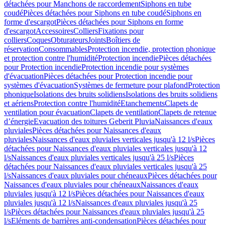
détachées pour Manchons de raccordement
Siphons en tube
coudé
Pièces détachées pour Siphons en tube coudé
Siphons en
forme d'escargot
Pièces détachées pour Siphons en forme
d'escargot
Accessoires
Colliers
Fixations pour
colliers
Coques
Obturateurs
Joints
Boîtiers de
réservation
Consommables
Protection incendie, protection phonique
et protection contre l'humidité
Protection incendie
Pièces détachées
pour Protection incendie
Protection incendie pour systèmes
d'évacuation
Pièces détachées pour Protection incendie pour
systèmes d'évacuation
Systèmes de fermeture pour plafond
Protection
phonique
Isolations des bruits solidiens
Isolations des bruits solidiens
et aériens
Protection contre l'humidité
Etanchements
Clapets de
ventilation pour évacuation
Clapets de ventilation
Clapets de retenue
d’énergie
Evacuation des toitures Geberit Pluvia
Naissances d'eaux
pluviales
Pièces détachées pour Naissances d'eaux
pluviales
Naissances d'eaux pluviales verticales jusqu'à 12 l/s
Pièces
détachées pour Naissances d'eaux pluviales verticales jusqu'à 12
l/s
Naissances d'eaux pluviales verticales jusqu'à 25 l/s
Pièces
détachées pour Naissances d'eaux pluviales verticales jusqu'à 25
l/s
Naissances d'eaux pluviales pour chéneaux
Pièces détachées pour
Naissances d'eaux pluviales pour chéneaux
Naissances d'eaux
pluviales jusqu'à 12 l/s
Pièces détachées pour Naissances d'eaux
pluviales jusqu'à 12 l/s
Naissances d'eaux pluviales jusqu'à 25
l/s
Pièces détachées pour Naissances d'eaux pluviales jusqu'à 25
l/s
Eléments de barrières anti-condensation
Pièces détachées pour