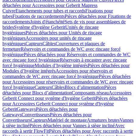
détachées pour Accessoires pour Geberit Mapress
Cuivre
Etanchements pour tubes et raccords
Fixations pour
tubes
Fixations de raccordements
Pièces détachées pour Fixations de
raccordements
Joints d'étanchéité
Sets de vis pour assemblages de
brides
Système d'hygiène Geberit
Unités de rinçage
hygiéniques
Pièces détachées pour Unités de rinçage
hygiéniques
Accessoires pour unités de rinçage
hygiéniques
Capteurs
Câbles
Couvertures et plaques de
fermeture
Réservoirs et commandes de WC avec rinçage forcé
hygiénique
Pièces détachées pour Réservoirs et commandes de WC
avec rinçage forcé hygiénique
Réservoirs à encastrer avec rinçage
forcé hygiénique
Modules d’hygiène intégrés
Pièces détachées pour
Modules d’hygiène intégrés
Accessoires pour réservoirs et
commandes de WC avec rinçage forcé hygiénique
Pièces détachées
pour Accessoires pour réservoirs et commandes de WC avec rinçage
forcé hygiénique
Capteurs
Câbles
Blocs d’alimentation
Pièces
détachées pour Blocs d’alimentation
Composants réseau
Accessoires
Geberit Connect pour système d'hygiène Geberit
Pièces détachées
pour Accessoires Geberit Connect pour système d'hygiène
Geberit
Gateways
Pièces détachées pour
Gateways
Convertisseurs
Pièces détachées pour
Convertisseurs
Capteurs
Matériel de montage
Armatures brutes
Vannes
à siège incliné
Pièces détachées pour Vannes à siège incliné
Avec
raccords à sertir FlowFit
Pièces détachées pour Avec raccords à sertir