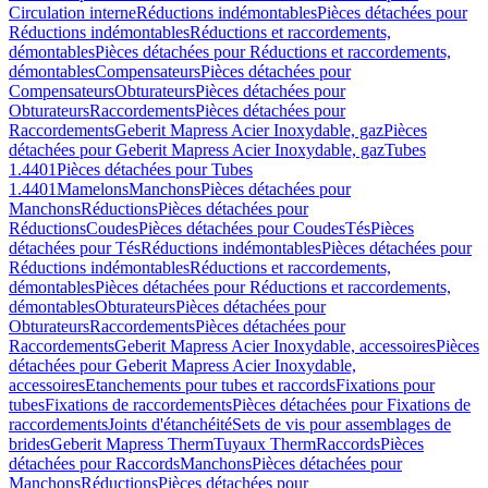
Circulation interne
Réductions indémontables
Pièces détachées pour
Réductions indémontables
Réductions et raccordements,
démontables
Pièces détachées pour Réductions et raccordements,
démontables
Compensateurs
Pièces détachées pour
Compensateurs
Obturateurs
Pièces détachées pour
Obturateurs
Raccordements
Pièces détachées pour
Raccordements
Geberit Mapress Acier Inoxydable, gaz
Pièces
détachées pour Geberit Mapress Acier Inoxydable, gaz
Tubes
1.4401
Pièces détachées pour Tubes
1.4401
Mamelons
Manchons
Pièces détachées pour
Manchons
Réductions
Pièces détachées pour
Réductions
Coudes
Pièces détachées pour Coudes
Tés
Pièces
détachées pour Tés
Réductions indémontables
Pièces détachées pour
Réductions indémontables
Réductions et raccordements,
démontables
Pièces détachées pour Réductions et raccordements,
démontables
Obturateurs
Pièces détachées pour
Obturateurs
Raccordements
Pièces détachées pour
Raccordements
Geberit Mapress Acier Inoxydable, accessoires
Pièces
détachées pour Geberit Mapress Acier Inoxydable,
accessoires
Etanchements pour tubes et raccords
Fixations pour
tubes
Fixations de raccordements
Pièces détachées pour Fixations de
raccordements
Joints d'étanchéité
Sets de vis pour assemblages de
brides
Geberit Mapress Therm
Tuyaux Therm
Raccords
Pièces
détachées pour Raccords
Manchons
Pièces détachées pour
Manchons
Réductions
Pièces détachées pour