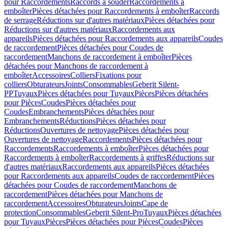
pour Raccordements
Raccords à souder
Raccordements à
emboîter
Pièces détachées pour Raccordements à emboîter
Raccords
de serrage
Réductions sur d'autres matériaux
Pièces détachées pour
Réductions sur d'autres matériaux
Raccordements aux
appareils
Pièces détachées pour Raccordements aux appareils
Coudes
de raccordement
Pièces détachées pour Coudes de
raccordement
Manchons de raccordement à emboîter
Pièces
détachées pour Manchons de raccordement à
emboîter
Accessoires
Colliers
Fixations pour
colliers
Obturateurs
Joints
Consommables
Geberit Silent-
PP
Tuyaux
Pièces détachées pour Tuyaux
Pièces
Pièces détachées
pour Pièces
Coudes
Pièces détachées pour
Coudes
Embranchements
Pièces détachées pour
Embranchements
Réductions
Pièces détachées pour
Réductions
Ouvertures de nettoyage
Pièces détachées pour
Ouvertures de nettoyage
Raccordements
Pièces détachées pour
Raccordements
Raccordements à emboîter
Pièces détachées pour
Raccordements à emboîter
Raccordements à griffes
Réductions sur
d'autres matériaux
Raccordements aux appareils
Pièces détachées
pour Raccordements aux appareils
Coudes de raccordement
Pièces
détachées pour Coudes de raccordement
Manchons de
raccordement
Pièces détachées pour Manchons de
raccordement
Accessoires
Obturateurs
Joints
Cape de
protection
Consommables
Geberit Silent-Pro
Tuyaux
Pièces détachées
pour Tuyaux
Pièces
Pièces détachées pour Pièces
Coudes
Pièces