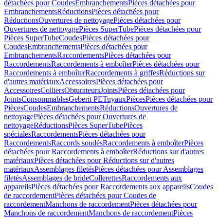
détachées pour Coudes
Embranchements
Pièces détachées pour
Embranchements
Réductions
Pièces détachées pour
Réductions
Ouvertures de nettoyage
Pièces détachées pour
Ouvertures de nettoyage
Pièces SuperTube
Pièces détachées pour
Pièces SuperTube
Coudes
Pièces détachées pour
Coudes
Embranchements
Pièces détachées pour
Embranchements
Raccordements
Pièces détachées pour
Raccordements
Raccordements à emboîter
Pièces détachées pour
Raccordements à emboîter
Raccordements à griffes
Réductions sur
d'autres matériaux
Accessoires
Pièces détachées pour
Accessoires
Colliers
Obturateurs
Joints
Pièces détachées pour
Joints
Consommables
Geberit PE
Tuyaux
Pièces
Pièces détachées pour
Pièces
Coudes
Embranchements
Réductions
Ouvertures de
nettoyage
Pièces détachées pour Ouvertures de
nettoyage
Réductions
Pièces SuperTube
Pièces
spéciales
Raccordements
Pièces détachées pour
Raccordements
Raccords soudés
Raccordements à emboîter
Pièces
détachées pour Raccordements à emboîter
Réductions sur d'autres
matériaux
Pièces détachées pour Réductions sur d'autres
matériaux
Assemblages filetés
Pièces détachées pour Assemblages
filetés
Assemblages de bride
Collerettes
Raccordements aux
appareils
Pièces détachées pour Raccordements aux appareils
Coudes
de raccordement
Pièces détachées pour Coudes de
raccordement
Manchons de raccordement
Pièces détachées pour
Manchons de raccordement
Manchons de raccordement
Pièces