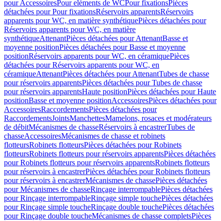
pour Accessoires
Pour eléments de WC
Pour fixations
Pièces
détachées pour Pour fixations
Réservoirs apparents
Réservoirs
apparents pour WC, en matière synthétique
Pièces détachées pour
Réservoirs apparents pour WC, en matière
synthétique
Attenant
Pièces détachées pour Attenant
Basse et
moyenne position
Pièces détachées pour Basse et moyenne
position
Réservoirs apparents pour WC, en céramique
Pièces
détachées pour Réservoirs apparents pour WC, en
céramique
Attenant
Pièces détachées pour Attenant
Tubes de chasse
pour réservoirs apparents
Pièces détachées pour Tubes de chasse
pour réservoirs apparents
Haute position
Pièces détachées pour Haute
position
Basse et moyenne position
Accessoires
Pièces détachées pour
Accessoires
Raccordements
Pièces détachées pour
Raccordements
Joints
Manchettes
Mamelons, rosaces et modérateurs
de débit
Mécanismes de chasse
Réservoirs à encastrer
Tubes de
chasse
Accessoires
Mécanismes de chasse et robinets
flotteurs
Robinets flotteurs
Pièces détachées pour Robinets
flotteurs
Robinets flotteurs pour réservoirs apparents
Pièces détachées
pour Robinets flotteurs pour réservoirs apparents
Robinets flotteurs
pour réservoirs à encastrer
Pièces détachées pour Robinets flotteurs
pour réservoirs à encastrer
Mécanismes de chasse
Pièces détachées
pour Mécanismes de chasse
Rinçage interrompable
Pièces détachées
pour Rinçage interrompable
Rinçage simple touche
Pièces détachées
pour Rinçage simple touche
Rinçage double touche
Pièces détachées
pour Rinçage double touche
Mécanismes de chasse complets
Pièces