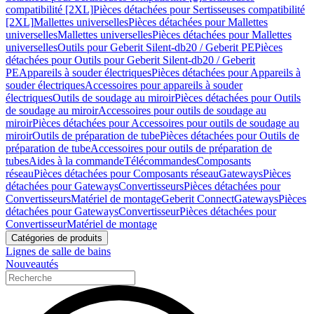
compatibilité [2XL]
Pièces détachées pour Sertisseuses compatibilité
[2XL]
Mallettes universelles
Pièces détachées pour Mallettes
universelles
Mallettes universelles
Pièces détachées pour Mallettes
universelles
Outils pour Geberit Silent-db20 / Geberit PE
Pièces
détachées pour Outils pour Geberit Silent-db20 / Geberit
PE
Appareils à souder électriques
Pièces détachées pour Appareils à
souder électriques
Accessoires pour appareils à souder
électriques
Outils de soudage au miroir
Pièces détachées pour Outils
de soudage au miroir
Accessoires pour outils de soudage au
miroir
Pièces détachées pour Accessoires pour outils de soudage au
miroir
Outils de préparation de tube
Pièces détachées pour Outils de
préparation de tube
Accessoires pour outils de préparation de
tubes
Aides à la commande
Télécommandes
Composants
réseau
Pièces détachées pour Composants réseau
Gateways
Pièces
détachées pour Gateways
Convertisseurs
Pièces détachées pour
Convertisseurs
Matériel de montage
Geberit Connect
Gateways
Pièces
détachées pour Gateways
Convertisseur
Pièces détachées pour
Convertisseur
Matériel de montage
Catégories de produits
Lignes de salle de bains
Nouveautés