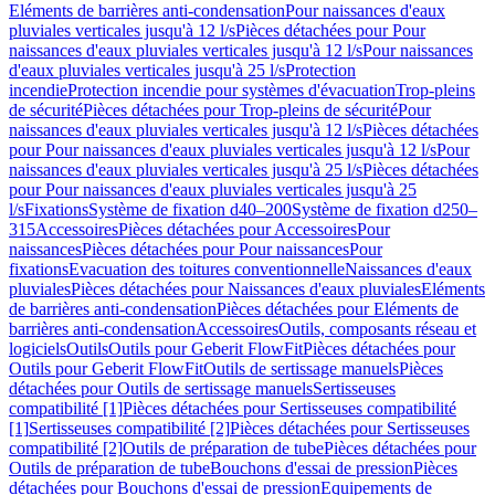
Eléments de barrières anti-condensation
Pour naissances d'eaux
pluviales verticales jusqu'à 12 l/s
Pièces détachées pour Pour
naissances d'eaux pluviales verticales jusqu'à 12 l/s
Pour naissances
d'eaux pluviales verticales jusqu'à 25 l/s
Protection
incendie
Protection incendie pour systèmes d'évacuation
Trop-pleins
de sécurité
Pièces détachées pour Trop-pleins de sécurité
Pour
naissances d'eaux pluviales verticales jusqu'à 12 l/s
Pièces détachées
pour Pour naissances d'eaux pluviales verticales jusqu'à 12 l/s
Pour
naissances d'eaux pluviales verticales jusqu'à 25 l/s
Pièces détachées
pour Pour naissances d'eaux pluviales verticales jusqu'à 25
l/s
Fixations
Système de fixation d40–200
Système de fixation d250–
315
Accessoires
Pièces détachées pour Accessoires
Pour
naissances
Pièces détachées pour Pour naissances
Pour
fixations
Evacuation des toitures conventionnelle
Naissances d'eaux
pluviales
Pièces détachées pour Naissances d'eaux pluviales
Eléments
de barrières anti-condensation
Pièces détachées pour Eléments de
barrières anti-condensation
Accessoires
Outils, composants réseau et
logiciels
Outils
Outils pour Geberit FlowFit
Pièces détachées pour
Outils pour Geberit FlowFit
Outils de sertissage manuels
Pièces
détachées pour Outils de sertissage manuels
Sertisseuses
compatibilité [1]
Pièces détachées pour Sertisseuses compatibilité
[1]
Sertisseuses compatibilité [2]
Pièces détachées pour Sertisseuses
compatibilité [2]
Outils de préparation de tube
Pièces détachées pour
Outils de préparation de tube
Bouchons d'essai de pression
Pièces
détachées pour Bouchons d'essai de pression
Equipements de