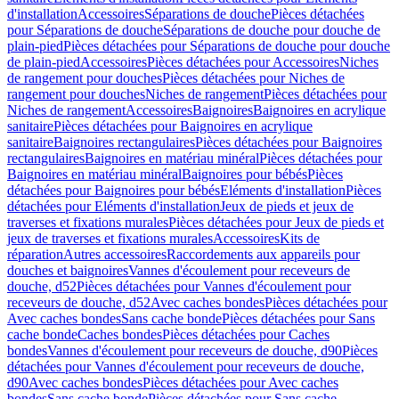
d'installation
Accessoires
Séparations de douche
Pièces détachées
pour Séparations de douche
Séparations de douche pour douche de
plain-pied
Pièces détachées pour Séparations de douche pour douche
de plain-pied
Accessoires
Pièces détachées pour Accessoires
Niches
de rangement pour douches
Pièces détachées pour Niches de
rangement pour douches
Niches de rangement
Pièces détachées pour
Niches de rangement
Accessoires
Baignoires
Baignoires en acrylique
sanitaire
Pièces détachées pour Baignoires en acrylique
sanitaire
Baignoires rectangulaires
Pièces détachées pour Baignoires
rectangulaires
Baignoires en matériau minéral
Pièces détachées pour
Baignoires en matériau minéral
Baignoires pour bébés
Pièces
détachées pour Baignoires pour bébés
Eléments d'installation
Pièces
détachées pour Eléments d'installation
Jeux de pieds et jeux de
traverses et fixations murales
Pièces détachées pour Jeux de pieds et
jeux de traverses et fixations murales
Accessoires
Kits de
réparation
Autres accessoires
Raccordements aux appareils pour
douches et baignoires
Vannes d'écoulement pour receveurs de
douche, d52
Pièces détachées pour Vannes d'écoulement pour
receveurs de douche, d52
Avec caches bondes
Pièces détachées pour
Avec caches bondes
Sans cache bonde
Pièces détachées pour Sans
cache bonde
Caches bondes
Pièces détachées pour Caches
bondes
Vannes d'écoulement pour receveurs de douche, d90
Pièces
détachées pour Vannes d'écoulement pour receveurs de douche,
d90
Avec caches bondes
Pièces détachées pour Avec caches
bondes
Sans cache bonde
Pièces détachées pour Sans cache