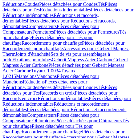
Réductions
Coudes
Pièces détachées pour Coudes
Tés
Pièces
détachées pour Tés
Réductions indémontables
Pièces détachées pour
Réductions indémontables
Réductions et raccords,
démontables
Pièces détachées pour Réductions et raccords,
démontables
Compensateurs
Pièces détachées pour
Compensateurs
Fermetures
Pièces détachées pour Fermetures
Tés
pour chauffage
Pièces détachées pour Tés pour
chauffage
Raccordements pour chauffage
Pièces détachées pour
Raccordements pour chauffage
Accessoires pour Geberit Mapress
Therm
Joints d'étanchéité
Sets de vis pour assemblages à
bride
Fixations pour tubes
Geberit Mapress Acier Carbone
Geberit
Mapress Acier Carbone
Pièces détachées pour Geberit Mapress
Acier Carbone
Tuyaux 1.0034
Tuyaux
1.0215
Mamelons
Manchons
Pièces détachées pour
Manchons
Réductions
Pièces détachées pour
Réductions
Coudes
Pièces détachées pour Coudes
Tés
Pièces
détachées pour Tés
Raccords en croix
Pièces détachées pour
Raccords en croix
Réductions indémontables
Pièces détachées pour
Réductions indémontables
Réductions et raccordements,
démontables
Pièces détachées pour Réductions et raccordements,
démontables
Compensateurs
Pièces détachées pour
Compensateurs
Obturateurs
Pièces détachées pour Obturateurs
Tés
pour chauffage
Pièces détachées pour Tés pour
chauffage
Raccordements pour chauffage
Pièces détachées pour
Raccordements pour chauffage
Accessoires pour Geberit Mapress