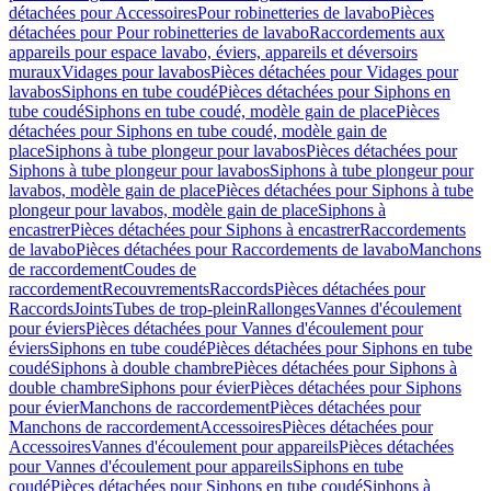
détachées pour Accessoires
Pour robinetteries de lavabo
Pièces
détachées pour Pour robinetteries de lavabo
Raccordements aux
appareils pour espace lavabo, éviers, appareils et déversoirs
muraux
Vidages pour lavabos
Pièces détachées pour Vidages pour
lavabos
Siphons en tube coudé
Pièces détachées pour Siphons en
tube coudé
Siphons en tube coudé, modèle gain de place
Pièces
détachées pour Siphons en tube coudé, modèle gain de
place
Siphons à tube plongeur pour lavabos
Pièces détachées pour
Siphons à tube plongeur pour lavabos
Siphons à tube plongeur pour
lavabos, modèle gain de place
Pièces détachées pour Siphons à tube
plongeur pour lavabos, modèle gain de place
Siphons à
encastrer
Pièces détachées pour Siphons à encastrer
Raccordements
de lavabo
Pièces détachées pour Raccordements de lavabo
Manchons
de raccordement
Coudes de
raccordement
Recouvrements
Raccords
Pièces détachées pour
Raccords
Joints
Tubes de trop-plein
Rallonges
Vannes d'écoulement
pour éviers
Pièces détachées pour Vannes d'écoulement pour
éviers
Siphons en tube coudé
Pièces détachées pour Siphons en tube
coudé
Siphons à double chambre
Pièces détachées pour Siphons à
double chambre
Siphons pour évier
Pièces détachées pour Siphons
pour évier
Manchons de raccordement
Pièces détachées pour
Manchons de raccordement
Accessoires
Pièces détachées pour
Accessoires
Vannes d'écoulement pour appareils
Pièces détachées
pour Vannes d'écoulement pour appareils
Siphons en tube
coudé
Pièces détachées pour Siphons en tube coudé
Siphons à