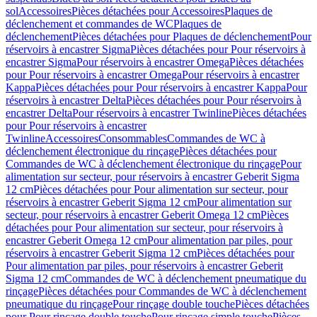
sol
Accessoires
Pièces détachées pour Accessoires
Plaques de
déclenchement et commandes de WC
Plaques de
déclenchement
Pièces détachées pour Plaques de déclenchement
Pour
réservoirs à encastrer Sigma
Pièces détachées pour Pour réservoirs à
encastrer Sigma
Pour réservoirs à encastrer Omega
Pièces détachées
pour Pour réservoirs à encastrer Omega
Pour réservoirs à encastrer
Kappa
Pièces détachées pour Pour réservoirs à encastrer Kappa
Pour
réservoirs à encastrer Delta
Pièces détachées pour Pour réservoirs à
encastrer Delta
Pour réservoirs à encastrer Twinline
Pièces détachées
pour Pour réservoirs à encastrer
Twinline
Accessoires
Consommables
Commandes de WC à
déclenchement électronique du rinçage
Pièces détachées pour
Commandes de WC à déclenchement électronique du rinçage
Pour
alimentation sur secteur, pour réservoirs à encastrer Geberit Sigma
12 cm
Pièces détachées pour Pour alimentation sur secteur, pour
réservoirs à encastrer Geberit Sigma 12 cm
Pour alimentation sur
secteur, pour réservoirs à encastrer Geberit Omega 12 cm
Pièces
détachées pour Pour alimentation sur secteur, pour réservoirs à
encastrer Geberit Omega 12 cm
Pour alimentation par piles, pour
réservoirs à encastrer Geberit Sigma 12 cm
Pièces détachées pour
Pour alimentation par piles, pour réservoirs à encastrer Geberit
Sigma 12 cm
Commandes de WC à déclenchement pneumatique du
rinçage
Pièces détachées pour Commandes de WC à déclenchement
pneumatique du rinçage
Pour rinçage double touche
Pièces détachées
pour Pour rinçage double touche
Pour rinçage simple touche
Pièces