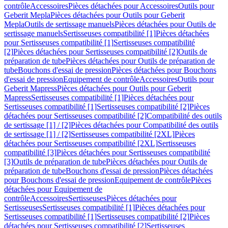
contrôle
Accessoires
Pièces détachées pour Accessoires
Outils pour
Geberit Mepla
Pièces détachées pour Outils pour Geberit
Mepla
Outils de sertissage manuels
Pièces détachées pour Outils de
sertissage manuels
Sertisseuses compatibilité [1]
Pièces détachées
pour Sertisseuses compatibilité [1]
Sertisseuses compatibilité
[2]
Pièces détachées pour Sertisseuses compatibilité [2]
Outils de
préparation de tube
Pièces détachées pour Outils de préparation de
tube
Bouchons d'essai de pression
Pièces détachées pour Bouchons
d'essai de pression
Equipement de contrôle
Accessoires
Outils pour
Geberit Mapress
Pièces détachées pour Outils pour Geberit
Mapress
Sertisseuses compatibilité [1]
Pièces détachées pour
Sertisseuses compatibilité [1]
Sertisseuses compatibilité [2]
Pièces
détachées pour Sertisseuses compatibilité [2]
Compatibilité des outils
de sertissage [1] / [2]
Pièces détachées pour Compatibilité des outils
de sertissage [1] / [2]
Sertisseuses compatibilité [2XL]
Pièces
détachées pour Sertisseuses compatibilité [2XL]
Sertisseuses
compatibilité [3]
Pièces détachées pour Sertisseuses compatibilité
[3]
Outils de préparation de tube
Pièces détachées pour Outils de
préparation de tube
Bouchons d'essai de pression
Pièces détachées
pour Bouchons d'essai de pression
Equipement de contrôle
Pièces
détachées pour Equipement de
contrôle
Accessoires
Sertisseuses
Pièces détachées pour
Sertisseuses
Sertisseuses compatibilité [1]
Pièces détachées pour
Sertisseuses compatibilité [1]
Sertisseuses compatibilité [2]
Pièces
détachées pour Sertisseuses compatibilité [2]
Sertisseuses