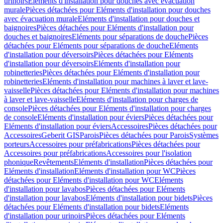
urinoirs
Eléments d'installation pour douches avec évacuation
murale
Pièces détachées pour Eléments d'installation pour douches
avec évacuation murale
Eléments d'installation pour douches et
baignoires
Pièces détachées pour Eléments d'installation pour
douches et baignoires
Eléments pour séparations de douche
Pièces
détachées pour Eléments pour séparations de douche
Eléments
d'installation pour déversoirs
Pièces détachées pour Eléments
d'installation pour déversoirs
Eléments d'installation pour
robinetteries
Pièces détachées pour Eléments d'installation pour
robinetteries
Eléments d'installation pour machines à laver et lave-
vaisselle
Pièces détachées pour Eléments d'installation pour machines
à laver et lave-vaisselle
Eléments d'installation pour charges de
console
Pièces détachées pour Eléments d'installation pour charges
de console
Eléments d'installation pour éviers
Pièces détachées pour
Eléments d'installation pour éviers
Accessoires
Pièces détachées pour
Accessoires
Geberit GIS
Parois
Pièces détachées pour Parois
Systèmes
porteurs
Accessoires pour préfabrications
Pièces détachées pour
Accessoires pour préfabrications
Accessoires pour l'isolation
phonique
Revêtements
Eléments d'installation
Pièces détachées pour
Eléments d'installation
Eléments d'installation pour WC
Pièces
détachées pour Eléments d'installation pour WC
Eléments
d'installation pour lavabos
Pièces détachées pour Eléments
d'installation pour lavabos
Eléments d'installation pour bidets
Pièces
détachées pour Eléments d'installation pour bidets
Eléments
d'installation pour urinoirs
Pièces détachées pour Eléments