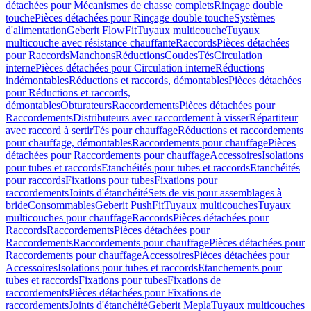
détachées pour Mécanismes de chasse complets
Rinçage double
touche
Pièces détachées pour Rinçage double touche
Systèmes
d'alimentation
Geberit FlowFit
Tuyaux multicouche
Tuyaux
multicouche avec résistance chauffante
Raccords
Pièces détachées
pour Raccords
Manchons
Réductions
Coudes
Tés
Circulation
interne
Pièces détachées pour Circulation interne
Réductions
indémontables
Réductions et raccords, démontables
Pièces détachées
pour Réductions et raccords,
démontables
Obturateurs
Raccordements
Pièces détachées pour
Raccordements
Distributeurs avec raccordement à visser
Répartiteur
avec raccord à sertir
Tés pour chauffage
Réductions et raccordements
pour chauffage, démontables
Raccordements pour chauffage
Pièces
détachées pour Raccordements pour chauffage
Accessoires
Isolations
pour tubes et raccords
Etanchéités pour tubes et raccords
Etanchéités
pour raccords
Fixations pour tubes
Fixations pour
raccordements
Joints d'étanchéité
Sets de vis pour assemblages à
bride
Consommables
Geberit PushFit
Tuyaux multicouches
Tuyaux
multicouches pour chauffage
Raccords
Pièces détachées pour
Raccords
Raccordements
Pièces détachées pour
Raccordements
Raccordements pour chauffage
Pièces détachées pour
Raccordements pour chauffage
Accessoires
Pièces détachées pour
Accessoires
Isolations pour tubes et raccords
Etanchements pour
tubes et raccords
Fixations pour tubes
Fixations de
raccordements
Pièces détachées pour Fixations de
raccordements
Joints d'étanchéité
Geberit Mepla
Tuyaux multicouches