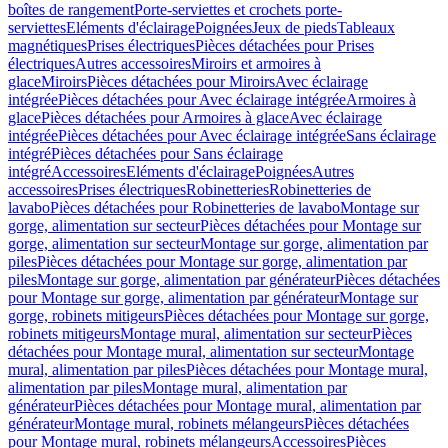
boîtes de rangement
Porte-serviettes et crochets porte-
serviettes
Eléments d'éclairage
Poignées
Jeux de pieds
Tableaux
magnétiques
Prises électriques
Pièces détachées pour Prises
électriques
Autres accessoires
Miroirs et armoires à
glace
Miroirs
Pièces détachées pour Miroirs
Avec éclairage
intégrée
Pièces détachées pour Avec éclairage intégrée
Armoires à
glace
Pièces détachées pour Armoires à glace
Avec éclairage
intégrée
Pièces détachées pour Avec éclairage intégrée
Sans éclairage
intégré
Pièces détachées pour Sans éclairage
intégré
Accessoires
Eléments d'éclairage
Poignées
Autres
accessoires
Prises électriques
Robinetteries
Robinetteries de
lavabo
Pièces détachées pour Robinetteries de lavabo
Montage sur
gorge, alimentation sur secteur
Pièces détachées pour Montage sur
gorge, alimentation sur secteur
Montage sur gorge, alimentation par
piles
Pièces détachées pour Montage sur gorge, alimentation par
piles
Montage sur gorge, alimentation par générateur
Pièces détachées
pour Montage sur gorge, alimentation par générateur
Montage sur
gorge, robinets mitigeurs
Pièces détachées pour Montage sur gorge,
robinets mitigeurs
Montage mural, alimentation sur secteur
Pièces
détachées pour Montage mural, alimentation sur secteur
Montage
mural, alimentation par piles
Pièces détachées pour Montage mural,
alimentation par piles
Montage mural, alimentation par
générateur
Pièces détachées pour Montage mural, alimentation par
générateur
Montage mural, robinets mélangeurs
Pièces détachées
pour Montage mural, robinets mélangeurs
Accessoires
Pièces