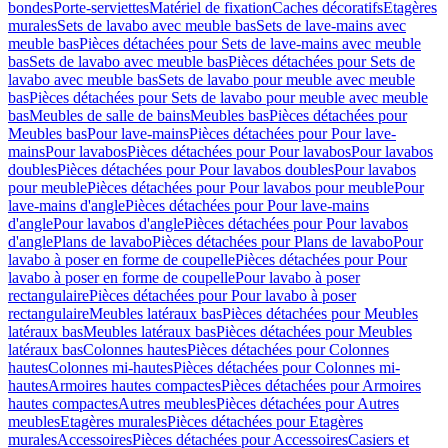
bondes
Porte-serviettes
Matériel de fixation
Caches décoratifs
Etagères
murales
Sets de lavabo avec meuble bas
Sets de lave-mains avec
meuble bas
Pièces détachées pour Sets de lave-mains avec meuble
bas
Sets de lavabo avec meuble bas
Pièces détachées pour Sets de
lavabo avec meuble bas
Sets de lavabo pour meuble avec meuble
bas
Pièces détachées pour Sets de lavabo pour meuble avec meuble
bas
Meubles de salle de bains
Meubles bas
Pièces détachées pour
Meubles bas
Pour lave-mains
Pièces détachées pour Pour lave-
mains
Pour lavabos
Pièces détachées pour Pour lavabos
Pour lavabos
doubles
Pièces détachées pour Pour lavabos doubles
Pour lavabos
pour meuble
Pièces détachées pour Pour lavabos pour meuble
Pour
lave-mains d'angle
Pièces détachées pour Pour lave-mains
d'angle
Pour lavabos d'angle
Pièces détachées pour Pour lavabos
d'angle
Plans de lavabo
Pièces détachées pour Plans de lavabo
Pour
lavabo à poser en forme de coupelle
Pièces détachées pour Pour
lavabo à poser en forme de coupelle
Pour lavabo à poser
rectangulaire
Pièces détachées pour Pour lavabo à poser
rectangulaire
Meubles latéraux bas
Pièces détachées pour Meubles
latéraux bas
Meubles latéraux bas
Pièces détachées pour Meubles
latéraux bas
Colonnes hautes
Pièces détachées pour Colonnes
hautes
Colonnes mi-hautes
Pièces détachées pour Colonnes mi-
hautes
Armoires hautes compactes
Pièces détachées pour Armoires
hautes compactes
Autres meubles
Pièces détachées pour Autres
meubles
Etagères murales
Pièces détachées pour Etagères
murales
Accessoires
Pièces détachées pour Accessoires
Casiers et