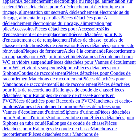
apparent
A déclenchement électronique du rinçage, alimentation sur
secteur
Pièces détachées pour A déclenchement électronique du
rinçage, alimentation sur secteur
A déclenchement électronique du
rinçage, alimentation par piles
Pièces détachées pour A
déclenchement électronique du rinçage, alimentation par
piles
Accessoires
Pièces détachées pour Accessoires
Kits
d'encastrement et de remplacement
Pièces détachées pour Kits
d'encastrement et de remplacement
Tubes de chasse, coudes de
chasse et réductions
Sets de rénovation
Pièces détachées pour Sets de
rénovation
Plaques de fermeture
Aides à la commande
Raccordements
aux appareils pour WC, urinoirs et bidets
Vannes d'écoulement pour
WC et vidoirs suspendus
Pièces détachées pour Vannes d'écoulement
pour WC et vidoirs suspendus
Siphons
Pièces détachées pour
Siphons
Coudes de raccordement
Pièces détachées pour Coudes de
raccordement
Manchons de raccordement
Pièces détachées pour
Manchons de raccordement
Kits de raccordement
Pièces détachées
pour Kits de raccordement
Rallonges de coude de chasse
Pièces
détachées pour Rallonges de coude de chasse
Raccords en
PVC
Pièces détachées pour Raccords en PVC
Manchettes et cache-
boulons
Vannes d'écoulement d'urinoirs
Pièces détachées pour
Vannes d'écoulement d'urinoirs
Siphons d'urinoirs
Pièces détachées
pour Siphons d'urinoirs
Siphons en tube coudé
Pièces détachées pour
Siphons en tube coudé
Rallonges de coude de chasse
Pièces
détachées pour Rallonges de coude de chasse
Manchons de
raccordement
Pièces détachées pour Manchons de