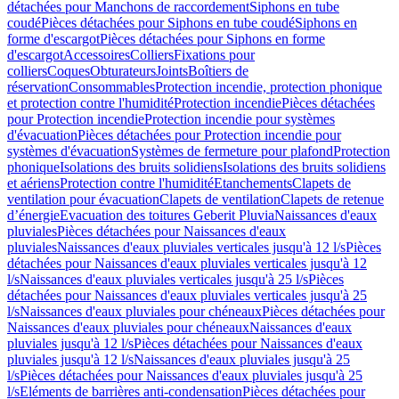
détachées pour Manchons de raccordement
Siphons en tube
coudé
Pièces détachées pour Siphons en tube coudé
Siphons en
forme d'escargot
Pièces détachées pour Siphons en forme
d'escargot
Accessoires
Colliers
Fixations pour
colliers
Coques
Obturateurs
Joints
Boîtiers de
réservation
Consommables
Protection incendie, protection phonique
et protection contre l'humidité
Protection incendie
Pièces détachées
pour Protection incendie
Protection incendie pour systèmes
d'évacuation
Pièces détachées pour Protection incendie pour
systèmes d'évacuation
Systèmes de fermeture pour plafond
Protection
phonique
Isolations des bruits solidiens
Isolations des bruits solidiens
et aériens
Protection contre l'humidité
Etanchements
Clapets de
ventilation pour évacuation
Clapets de ventilation
Clapets de retenue
d’énergie
Evacuation des toitures Geberit Pluvia
Naissances d'eaux
pluviales
Pièces détachées pour Naissances d'eaux
pluviales
Naissances d'eaux pluviales verticales jusqu'à 12 l/s
Pièces
détachées pour Naissances d'eaux pluviales verticales jusqu'à 12
l/s
Naissances d'eaux pluviales verticales jusqu'à 25 l/s
Pièces
détachées pour Naissances d'eaux pluviales verticales jusqu'à 25
l/s
Naissances d'eaux pluviales pour chéneaux
Pièces détachées pour
Naissances d'eaux pluviales pour chéneaux
Naissances d'eaux
pluviales jusqu'à 12 l/s
Pièces détachées pour Naissances d'eaux
pluviales jusqu'à 12 l/s
Naissances d'eaux pluviales jusqu'à 25
l/s
Pièces détachées pour Naissances d'eaux pluviales jusqu'à 25
l/s
Eléments de barrières anti-condensation
Pièces détachées pour