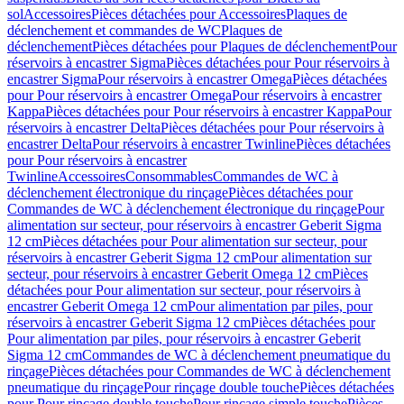
sol
Accessoires
Pièces détachées pour Accessoires
Plaques de
déclenchement et commandes de WC
Plaques de
déclenchement
Pièces détachées pour Plaques de déclenchement
Pour
réservoirs à encastrer Sigma
Pièces détachées pour Pour réservoirs à
encastrer Sigma
Pour réservoirs à encastrer Omega
Pièces détachées
pour Pour réservoirs à encastrer Omega
Pour réservoirs à encastrer
Kappa
Pièces détachées pour Pour réservoirs à encastrer Kappa
Pour
réservoirs à encastrer Delta
Pièces détachées pour Pour réservoirs à
encastrer Delta
Pour réservoirs à encastrer Twinline
Pièces détachées
pour Pour réservoirs à encastrer
Twinline
Accessoires
Consommables
Commandes de WC à
déclenchement électronique du rinçage
Pièces détachées pour
Commandes de WC à déclenchement électronique du rinçage
Pour
alimentation sur secteur, pour réservoirs à encastrer Geberit Sigma
12 cm
Pièces détachées pour Pour alimentation sur secteur, pour
réservoirs à encastrer Geberit Sigma 12 cm
Pour alimentation sur
secteur, pour réservoirs à encastrer Geberit Omega 12 cm
Pièces
détachées pour Pour alimentation sur secteur, pour réservoirs à
encastrer Geberit Omega 12 cm
Pour alimentation par piles, pour
réservoirs à encastrer Geberit Sigma 12 cm
Pièces détachées pour
Pour alimentation par piles, pour réservoirs à encastrer Geberit
Sigma 12 cm
Commandes de WC à déclenchement pneumatique du
rinçage
Pièces détachées pour Commandes de WC à déclenchement
pneumatique du rinçage
Pour rinçage double touche
Pièces détachées
pour Pour rinçage double touche
Pour rinçage simple touche
Pièces