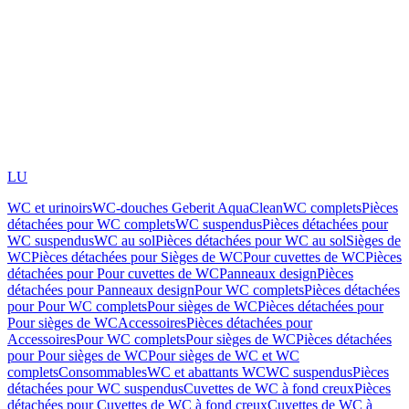
LU
WC et urinoirs
WC-douches Geberit AquaClean
WC complets
Pièces
détachées pour WC complets
WC suspendus
Pièces détachées pour
WC suspendus
WC au sol
Pièces détachées pour WC au sol
Sièges de
WC
Pièces détachées pour Sièges de WC
Pour cuvettes de WC
Pièces
détachées pour Pour cuvettes de WC
Panneaux design
Pièces
détachées pour Panneaux design
Pour WC complets
Pièces détachées
pour Pour WC complets
Pour sièges de WC
Pièces détachées pour
Pour sièges de WC
Accessoires
Pièces détachées pour
Accessoires
Pour WC complets
Pour sièges de WC
Pièces détachées
pour Pour sièges de WC
Pour sièges de WC et WC
complets
Consommables
WC et abattants WC
WC suspendus
Pièces
détachées pour WC suspendus
Cuvettes de WC à fond creux
Pièces
détachées pour Cuvettes de WC à fond creux
Cuvettes de WC à