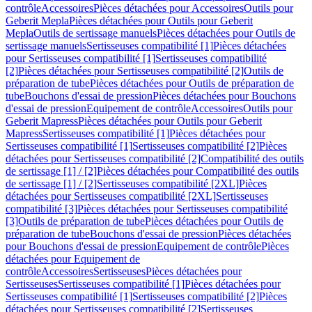
contrôle
Accessoires
Pièces détachées pour Accessoires
Outils pour
Geberit Mepla
Pièces détachées pour Outils pour Geberit
Mepla
Outils de sertissage manuels
Pièces détachées pour Outils de
sertissage manuels
Sertisseuses compatibilité [1]
Pièces détachées
pour Sertisseuses compatibilité [1]
Sertisseuses compatibilité
[2]
Pièces détachées pour Sertisseuses compatibilité [2]
Outils de
préparation de tube
Pièces détachées pour Outils de préparation de
tube
Bouchons d'essai de pression
Pièces détachées pour Bouchons
d'essai de pression
Equipement de contrôle
Accessoires
Outils pour
Geberit Mapress
Pièces détachées pour Outils pour Geberit
Mapress
Sertisseuses compatibilité [1]
Pièces détachées pour
Sertisseuses compatibilité [1]
Sertisseuses compatibilité [2]
Pièces
détachées pour Sertisseuses compatibilité [2]
Compatibilité des outils
de sertissage [1] / [2]
Pièces détachées pour Compatibilité des outils
de sertissage [1] / [2]
Sertisseuses compatibilité [2XL]
Pièces
détachées pour Sertisseuses compatibilité [2XL]
Sertisseuses
compatibilité [3]
Pièces détachées pour Sertisseuses compatibilité
[3]
Outils de préparation de tube
Pièces détachées pour Outils de
préparation de tube
Bouchons d'essai de pression
Pièces détachées
pour Bouchons d'essai de pression
Equipement de contrôle
Pièces
détachées pour Equipement de
contrôle
Accessoires
Sertisseuses
Pièces détachées pour
Sertisseuses
Sertisseuses compatibilité [1]
Pièces détachées pour
Sertisseuses compatibilité [1]
Sertisseuses compatibilité [2]
Pièces
détachées pour Sertisseuses compatibilité [2]
Sertisseuses