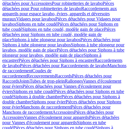
détachées pour Accessoires
Pour robinetteries de lavabo
Pièces
détachées pour Pour robinetteries de lavabo
Raccordements aux
appareils pour espace lavabo, éviers, appareils et déversoirs
muraux
Vidages pour lavabos
Pièces détachées pour Vidages pour
lavabos
Siphons en tube coudé
Pièces détachées pour Siphons en
tube coudé
Siphons en tube coudé, modèle gain de place
Pièces
détachées pour Siphons en tube coudé, modèle gain de
place
Siphons à tube plongeur pour lavabos
Pièces détachées pour
Siphons à tube plongeur pour lavabos
Siphons à tube plongeur pour
lavabos, modèle gain de place
Pièces détachées pour Siphons à tube
plongeur pour lavabos, modèle gain de place
Siphons à
encastrer
Pièces détachées pour Siphons à encastrer
Raccordements
de lavabo
Pièces détachées pour Raccordements de lavabo
Manchons
de raccordement
Coudes de
raccordement
Recouvrements
Raccords
Pièces détachées pour
Raccords
Joints
Tubes de trop-plein
Rallonges
Vannes d'écoulement
pour éviers
Pièces détachées pour Vannes d'écoulement pour
éviers
Siphons en tube coudé
Pièces détachées pour Siphons en tube
coudé
Siphons à double chambre
Pièces détachées pour Siphons à
double chambre
Siphons pour évier
Pièces détachées pour Siphons
pour évier
Manchons de raccordement
Pièces détachées pour
Manchons de raccordement
Accessoires
Pièces détachées pour
Accessoires
Vannes d'écoulement pour appareils
Pièces détachées
pour Vannes d'écoulement pour appareils
Siphons en tube
coudé
Pièces détachées pour Siphons en tube coudé
Siphons à