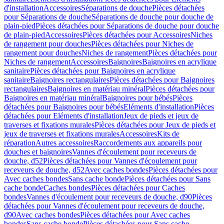
d'installation
Accessoires
Séparations de douche
Pièces détachées
pour Séparations de douche
Séparations de douche pour douche de
plain-pied
Pièces détachées pour Séparations de douche pour douche
de plain-pied
Accessoires
Pièces détachées pour Accessoires
Niches
de rangement pour douches
Pièces détachées pour Niches de
rangement pour douches
Niches de rangement
Pièces détachées pour
Niches de rangement
Accessoires
Baignoires
Baignoires en acrylique
sanitaire
Pièces détachées pour Baignoires en acrylique
sanitaire
Baignoires rectangulaires
Pièces détachées pour Baignoires
rectangulaires
Baignoires en matériau minéral
Pièces détachées pour
Baignoires en matériau minéral
Baignoires pour bébés
Pièces
détachées pour Baignoires pour bébés
Eléments d'installation
Pièces
détachées pour Eléments d'installation
Jeux de pieds et jeux de
traverses et fixations murales
Pièces détachées pour Jeux de pieds et
jeux de traverses et fixations murales
Accessoires
Kits de
réparation
Autres accessoires
Raccordements aux appareils pour
douches et baignoires
Vannes d'écoulement pour receveurs de
douche, d52
Pièces détachées pour Vannes d'écoulement pour
receveurs de douche, d52
Avec caches bondes
Pièces détachées pour
Avec caches bondes
Sans cache bonde
Pièces détachées pour Sans
cache bonde
Caches bondes
Pièces détachées pour Caches
bondes
Vannes d'écoulement pour receveurs de douche, d90
Pièces
détachées pour Vannes d'écoulement pour receveurs de douche,
d90
Avec caches bondes
Pièces détachées pour Avec caches
bondes
Sans cache bonde
Pièces détachées pour Sans cache