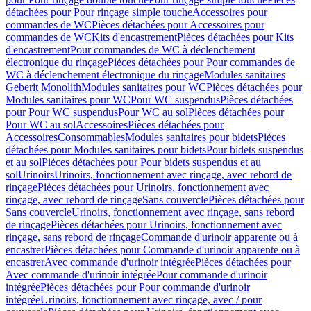
détachées pour Pour rinçage simple touche
Accessoires pour
commandes de WC
Pièces détachées pour Accessoires pour
commandes de WC
Kits d'encastrement
Pièces détachées pour Kits
d'encastrement
Pour commandes de WC à déclenchement
électronique du rinçage
Pièces détachées pour Pour commandes de
WC à déclenchement électronique du rinçage
Modules sanitaires
Geberit Monolith
Modules sanitaires pour WC
Pièces détachées pour
Modules sanitaires pour WC
Pour WC suspendus
Pièces détachées
pour Pour WC suspendus
Pour WC au sol
Pièces détachées pour
Pour WC au sol
Accessoires
Pièces détachées pour
Accessoires
Consommables
Modules sanitaires pour bidets
Pièces
détachées pour Modules sanitaires pour bidets
Pour bidets suspendus
et au sol
Pièces détachées pour Pour bidets suspendus et au
sol
Urinoirs
Urinoirs, fonctionnement avec rinçage, avec rebord de
rinçage
Pièces détachées pour Urinoirs, fonctionnement avec
rinçage, avec rebord de rinçage
Sans couvercle
Pièces détachées pour
Sans couvercle
Urinoirs, fonctionnement avec rinçage, sans rebord
de rinçage
Pièces détachées pour Urinoirs, fonctionnement avec
rinçage, sans rebord de rinçage
Commande d'urinoir apparente ou à
encastrer
Pièces détachées pour Commande d'urinoir apparente ou à
encastrer
Avec commande d'urinoir intégrée
Pièces détachées pour
Avec commande d'urinoir intégrée
Pour commande d'urinoir
intégrée
Pièces détachées pour Pour commande d'urinoir
intégrée
Urinoirs, fonctionnement avec rinçage, avec / pour