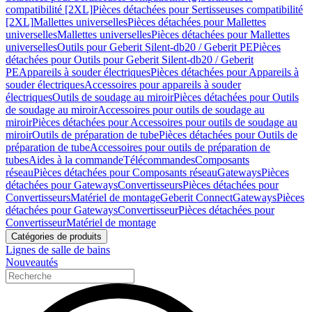
compatibilité [2XL]
Pièces détachées pour Sertisseuses compatibilité
[2XL]
Mallettes universelles
Pièces détachées pour Mallettes
universelles
Mallettes universelles
Pièces détachées pour Mallettes
universelles
Outils pour Geberit Silent-db20 / Geberit PE
Pièces
détachées pour Outils pour Geberit Silent-db20 / Geberit
PE
Appareils à souder électriques
Pièces détachées pour Appareils à
souder électriques
Accessoires pour appareils à souder
électriques
Outils de soudage au miroir
Pièces détachées pour Outils
de soudage au miroir
Accessoires pour outils de soudage au
miroir
Pièces détachées pour Accessoires pour outils de soudage au
miroir
Outils de préparation de tube
Pièces détachées pour Outils de
préparation de tube
Accessoires pour outils de préparation de
tubes
Aides à la commande
Télécommandes
Composants
réseau
Pièces détachées pour Composants réseau
Gateways
Pièces
détachées pour Gateways
Convertisseurs
Pièces détachées pour
Convertisseurs
Matériel de montage
Geberit Connect
Gateways
Pièces
détachées pour Gateways
Convertisseur
Pièces détachées pour
Convertisseur
Matériel de montage
Catégories de produits
Lignes de salle de bains
Nouveautés