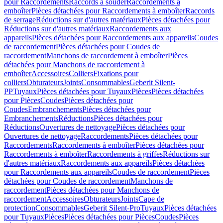
pour Raccordements
Raccords à souder
Raccordements à
emboîter
Pièces détachées pour Raccordements à emboîter
Raccords
de serrage
Réductions sur d'autres matériaux
Pièces détachées pour
Réductions sur d'autres matériaux
Raccordements aux
appareils
Pièces détachées pour Raccordements aux appareils
Coudes
de raccordement
Pièces détachées pour Coudes de
raccordement
Manchons de raccordement à emboîter
Pièces
détachées pour Manchons de raccordement à
emboîter
Accessoires
Colliers
Fixations pour
colliers
Obturateurs
Joints
Consommables
Geberit Silent-
PP
Tuyaux
Pièces détachées pour Tuyaux
Pièces
Pièces détachées
pour Pièces
Coudes
Pièces détachées pour
Coudes
Embranchements
Pièces détachées pour
Embranchements
Réductions
Pièces détachées pour
Réductions
Ouvertures de nettoyage
Pièces détachées pour
Ouvertures de nettoyage
Raccordements
Pièces détachées pour
Raccordements
Raccordements à emboîter
Pièces détachées pour
Raccordements à emboîter
Raccordements à griffes
Réductions sur
d'autres matériaux
Raccordements aux appareils
Pièces détachées
pour Raccordements aux appareils
Coudes de raccordement
Pièces
détachées pour Coudes de raccordement
Manchons de
raccordement
Pièces détachées pour Manchons de
raccordement
Accessoires
Obturateurs
Joints
Cape de
protection
Consommables
Geberit Silent-Pro
Tuyaux
Pièces détachées
pour Tuyaux
Pièces
Pièces détachées pour Pièces
Coudes
Pièces