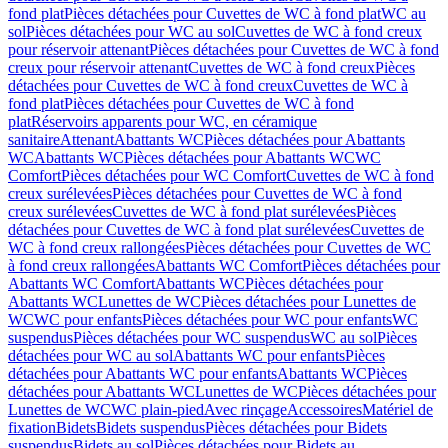
fond plat
Pièces détachées pour Cuvettes de WC à fond plat
WC au
sol
Pièces détachées pour WC au sol
Cuvettes de WC à fond creux
pour réservoir attenant
Pièces détachées pour Cuvettes de WC à fond
creux pour réservoir attenant
Cuvettes de WC à fond creux
Pièces
détachées pour Cuvettes de WC à fond creux
Cuvettes de WC à
fond plat
Pièces détachées pour Cuvettes de WC à fond
plat
Réservoirs apparents pour WC, en céramique
sanitaire
Attenant
Abattants WC
Pièces détachées pour Abattants
WC
Abattants WC
Pièces détachées pour Abattants WC
WC
Comfort
Pièces détachées pour WC Comfort
Cuvettes de WC à fond
creux surélevées
Pièces détachées pour Cuvettes de WC à fond
creux surélevées
Cuvettes de WC à fond plat surélevées
Pièces
détachées pour Cuvettes de WC à fond plat surélevées
Cuvettes de
WC à fond creux rallongées
Pièces détachées pour Cuvettes de WC
à fond creux rallongées
Abattants WC Comfort
Pièces détachées pour
Abattants WC Comfort
Abattants WC
Pièces détachées pour
Abattants WC
Lunettes de WC
Pièces détachées pour Lunettes de
WC
WC pour enfants
Pièces détachées pour WC pour enfants
WC
suspendus
Pièces détachées pour WC suspendus
WC au sol
Pièces
détachées pour WC au sol
Abattants WC pour enfants
Pièces
détachées pour Abattants WC pour enfants
Abattants WC
Pièces
détachées pour Abattants WC
Lunettes de WC
Pièces détachées pour
Lunettes de WC
WC plain-pied
Avec rinçage
Accessoires
Matériel de
fixation
Bidets
Bidets suspendus
Pièces détachées pour Bidets
suspendus
Bidets au sol
Pièces détachées pour Bidets au