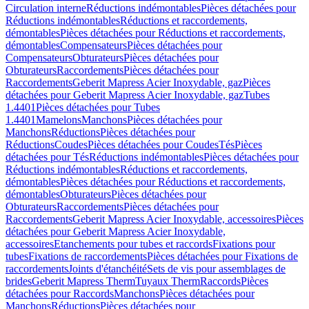
Circulation interne
Réductions indémontables
Pièces détachées pour
Réductions indémontables
Réductions et raccordements,
démontables
Pièces détachées pour Réductions et raccordements,
démontables
Compensateurs
Pièces détachées pour
Compensateurs
Obturateurs
Pièces détachées pour
Obturateurs
Raccordements
Pièces détachées pour
Raccordements
Geberit Mapress Acier Inoxydable, gaz
Pièces
détachées pour Geberit Mapress Acier Inoxydable, gaz
Tubes
1.4401
Pièces détachées pour Tubes
1.4401
Mamelons
Manchons
Pièces détachées pour
Manchons
Réductions
Pièces détachées pour
Réductions
Coudes
Pièces détachées pour Coudes
Tés
Pièces
détachées pour Tés
Réductions indémontables
Pièces détachées pour
Réductions indémontables
Réductions et raccordements,
démontables
Pièces détachées pour Réductions et raccordements,
démontables
Obturateurs
Pièces détachées pour
Obturateurs
Raccordements
Pièces détachées pour
Raccordements
Geberit Mapress Acier Inoxydable, accessoires
Pièces
détachées pour Geberit Mapress Acier Inoxydable,
accessoires
Etanchements pour tubes et raccords
Fixations pour
tubes
Fixations de raccordements
Pièces détachées pour Fixations de
raccordements
Joints d'étanchéité
Sets de vis pour assemblages de
brides
Geberit Mapress Therm
Tuyaux Therm
Raccords
Pièces
détachées pour Raccords
Manchons
Pièces détachées pour
Manchons
Réductions
Pièces détachées pour