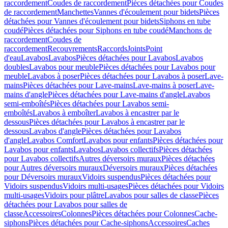
raccordement
Coudes de raccordement
Pièces détachées pour Coudes
de raccordement
Manchettes
Vannes d'écoulement pour bidets
Pièces
détachées pour Vannes d'écoulement pour bidets
Siphons en tube
coudé
Pièces détachées pour Siphons en tube coudé
Manchons de
raccordement
Coudes de
raccordement
Recouvrements
Raccords
Joints
Point
d'eau
Lavabos
Lavabos
Pièces détachées pour Lavabos
Lavabos
doubles
Lavabos pour meuble
Pièces détachées pour Lavabos pour
meuble
Lavabos à poser
Pièces détachées pour Lavabos à poser
Lave-
mains
Pièces détachées pour Lave-mains
Lave-mains à poser
Lave-
mains d'angle
Pièces détachées pour Lave-mains d'angle
Lavabos
semi-emboîtés
Pièces détachées pour Lavabos semi-
emboîtés
Lavabos à emboîter
Lavabos à encastrer par le
dessous
Pièces détachées pour Lavabos à encastrer par le
dessous
Lavabos d'angle
Pièces détachées pour Lavabos
d'angle
Lavabos Comfort
Lavabos pour enfants
Pièces détachées pour
Lavabos pour enfants
Lavabos
Lavabos collectifs
Pièces détachées
pour Lavabos collectifs
Autres déversoirs muraux
Pièces détachées
pour Autres déversoirs muraux
Déversoirs muraux
Pièces détachées
pour Déversoirs muraux
Vidoirs suspendus
Pièces détachées pour
Vidoirs suspendus
Vidoirs multi-usages
Pièces détachées pour Vidoirs
multi-usages
Vidoirs pour plâtre
Lavabos pour salles de classe
Pièces
détachées pour Lavabos pour salles de
classe
Accessoires
Colonnes
Pièces détachées pour Colonnes
Cache-
siphons
Pièces détachées pour Cache-siphons
Accessoires
Caches