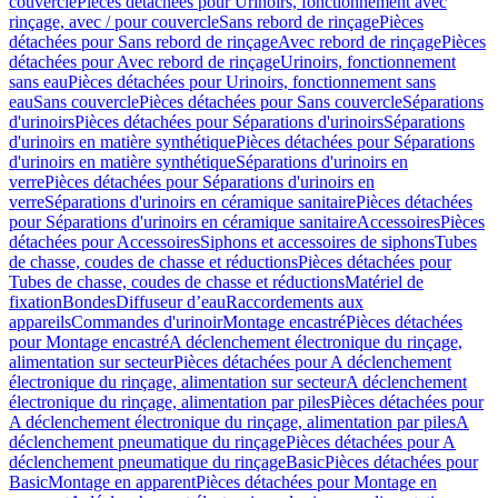
couvercle
Pièces détachées pour Urinoirs, fonctionnement avec
rinçage, avec / pour couvercle
Sans rebord de rinçage
Pièces
détachées pour Sans rebord de rinçage
Avec rebord de rinçage
Pièces
détachées pour Avec rebord de rinçage
Urinoirs, fonctionnement
sans eau
Pièces détachées pour Urinoirs, fonctionnement sans
eau
Sans couvercle
Pièces détachées pour Sans couvercle
Séparations
d'urinoirs
Pièces détachées pour Séparations d'urinoirs
Séparations
d'urinoirs en matière synthétique
Pièces détachées pour Séparations
d'urinoirs en matière synthétique
Séparations d'urinoirs en
verre
Pièces détachées pour Séparations d'urinoirs en
verre
Séparations d'urinoirs en céramique sanitaire
Pièces détachées
pour Séparations d'urinoirs en céramique sanitaire
Accessoires
Pièces
détachées pour Accessoires
Siphons et accessoires de siphons
Tubes
de chasse, coudes de chasse et réductions
Pièces détachées pour
Tubes de chasse, coudes de chasse et réductions
Matériel de
fixation
Bondes
Diffuseur d’eau
Raccordements aux
appareils
Commandes d'urinoir
Montage encastré
Pièces détachées
pour Montage encastré
A déclenchement électronique du rinçage,
alimentation sur secteur
Pièces détachées pour A déclenchement
électronique du rinçage, alimentation sur secteur
A déclenchement
électronique du rinçage, alimentation par piles
Pièces détachées pour
A déclenchement électronique du rinçage, alimentation par piles
A
déclenchement pneumatique du rinçage
Pièces détachées pour A
déclenchement pneumatique du rinçage
Basic
Pièces détachées pour
Basic
Montage en apparent
Pièces détachées pour Montage en