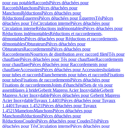
pour eau potable
Raccords
Pièces détachées pour
Raccords
Manchons
Pièces détachées pour
Manchons
Réductions
Pièces détachées pour
Réductions
Équerres
Pièces détachées pour Équerres
Tés
Pièces
détachées pour Tés
Circulation interne
Pièces détachées pour
Circulation interne
Réductions indémontables
Pièces détachées pour
Réductions indémontables
Réductions et raccordements,
démontables
Pièces détachées pour Réductions et raccordements,
démontables
Obturateurs
Pièces détachées pour
Obturateurs
Raccordements
Pièces détachées pour
Raccordements
Nourrices de distribution avec raccord fileté
Tés pour
chauffage
Pièces détachées pour Tés pour chauffage
Raccordements
pour chauffage
Pièces détachées pour Raccordements pour
chauffage
Accessoires
Pièces détachées pour Accessoires
Isolations
pour tubes et raccords
Etanchements pour tubes et raccords
Fixations
pour tubes
Fixations de raccordements
Pièces détachées pour
Fixations de raccordements
Joints d'étanchéité
Sets de vis pour
assemblages à bride
Geberit Mapress Acier Inoxydable
Geberit
Mapress Acier Inoxydable
Pièces détachées pour Geberit Mapress
Acier Inoxydable
Tuyaux 1.4401
Pièces détachées pour Tuyaux
1.4401
Tuyaux 1.4521
Pièces détachées pour Tuyaux
1.4521
Mamelons
Manchons
Pièces détachées pour
Manchons
Réductions
Pièces détachées pour
Réductions
Coudes
Pièces détachées pour Coudes
Tés
Pièces
détachées pour Tés
Circulation interne
Pièces détachées pour