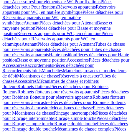
pour Accessoires
Pour eléments de WC
Pour fixations
Pièces
détachées pour Pour fixations
Réservoirs apparents
Réservoirs
apparents pour WC, en matière synthétique
Pièces détachées pour
Réservoirs apparents pour WC, en matière
synthétique
Attenant
Pièces détachées pour Attenant
Basse et
moyenne position
Pièces détachées pour Basse et moyenne
position
Réservoirs apparents pour WC, en céramique
Pièces
détachées pour Réservoirs apparents pour WC, en
céramique
Attenant
Pièces détachées pour Attenant
Tubes de chasse
pour réservoirs apparents
Pièces détachées pour Tubes de chasse
pour réservoirs apparents
Haute position
Pièces détachées pour Haute
position
Basse et moyenne position
Accessoires
Pièces détachées pour
Accessoires
Raccordements
Pièces détachées pour
Raccordements
Joints
Manchettes
Mamelons, rosaces et modérateurs
de débit
Mécanismes de chasse
Réservoirs à encastrer
Tubes de
chasse
Accessoires
Mécanismes de chasse et robinets
flotteurs
Robinets flotteurs
Pièces détachées pour Robinets
flotteurs
Robinets flotteurs pour réservoirs apparents
Pièces détachées
pour Robinets flotteurs pour réservoirs apparents
Robinets flotteurs
pour réservoirs à encastrer
Pièces détachées pour Robinets flotteurs
pour réservoirs à encastrer
Mécanismes de chasse
Pièces détachées
pour Mécanismes de chasse
Rinçage interrompable
Pièces détachées
pour Rinçage interrompable
Rinçage simple touche
Pièces détachées
pour Rinçage simple touche
Rinçage double touche
Pièces détachées
pour Rinçage double touche
Mécanismes de chasse complets
Pièces