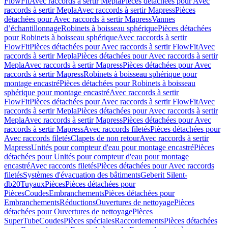
FlowFit
Avec raccords à sertir Mepla
Pièces détachées pour Avec
raccords à sertir Mepla
Avec raccords à sertir Mapress
Pièces
détachées pour Avec raccords à sertir Mapress
Vannes
d’échantillonnage
Robinets à boisseau sphérique
Pièces détachées
pour Robinets à boisseau sphérique
Avec raccords à sertir
FlowFit
Pièces détachées pour Avec raccords à sertir FlowFit
Avec
raccords à sertir Mepla
Pièces détachées pour Avec raccords à sertir
Mepla
Avec raccords à sertir Mapress
Pièces détachées pour Avec
raccords à sertir Mapress
Robinets à boisseau sphérique pour
montage encastré
Pièces détachées pour Robinets à boisseau
sphérique pour montage encastré
Avec raccords à sertir
FlowFit
Pièces détachées pour Avec raccords à sertir FlowFit
Avec
raccords à sertir Mepla
Pièces détachées pour Avec raccords à sertir
Mepla
Avec raccords à sertir Mapress
Pièces détachées pour Avec
raccords à sertir Mapress
Avec raccords filetés
Pièces détachées pour
Avec raccords filetés
Clapets de non retour
Avec raccords à sertir
Mapress
Unités pour compteur d'eau pour montage encastré
Pièces
détachées pour Unités pour compteur d'eau pour montage
encastré
Avec raccords filetés
Pièces détachées pour Avec raccords
filetés
Systèmes d'évacuation des bâtiments
Geberit Silent-
db20
Tuyaux
Pièces
Pièces détachées pour
Pièces
Coudes
Embranchements
Pièces détachées pour
Embranchements
Réductions
Ouvertures de nettoyage
Pièces
détachées pour Ouvertures de nettoyage
Pièces
SuperTube
Coudes
Pièces spéciales
Raccordements
Pièces détachées