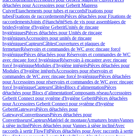
détachées pour Accessoires pour Geberit Mapress
Cuivre
Etanchements pour tubes et raccords
Fixations pour
tubes
Fixations de raccordements
Pièces détachées pour Fixations de
raccordements
Joints d'étanchéité
Sets de vis pour assemblages de
brides
Système d'hygiène Geberit
Unités de rinçage
hygiéniques
Pièces détachées pour Unités de rinçage
hygiéniques
Accessoires pour unités de rinçage
hygiéniques
Capteurs
Câbles
Couvertures et plaques de
fermeture
Réservoirs et commandes de WC avec rinçage forcé
hygiénique
Pièces détachées pour Réservoirs et commandes de WC
avec rinçage forcé hygiénique
Réservoirs à encastrer avec rinçage
forcé hygiénique
Modules d’hygiène intégrés
Pièces détachées pour
Modules d’hygiène intégrés
Accessoires pour réservoirs et
commandes de WC avec rinçage forcé hygiénique
Pièces détachées
pour Accessoires pour réservoirs et commandes de WC avec rinçage
forcé hygiénique
Capteurs
Câbles
Blocs d’alimentation
Pièces
détachées pour Blocs d’alimentation
Composants réseau
Accessoires
Geberit Connect pour système d'hygiène Geberit
Pièces détachées
pour Accessoires Geberit Connect pour système d'hygiène
Geberit
Gateways
Pièces détachées pour
Gateways
Convertisseurs
Pièces détachées pour
Convertisseurs
Capteurs
Matériel de montage
Armatures brutes
Vannes
à siège incliné
Pièces détachées pour Vannes à siège incliné
Avec
raccords à sertir FlowFit
Pièces détachées pour Avec raccords à sertir