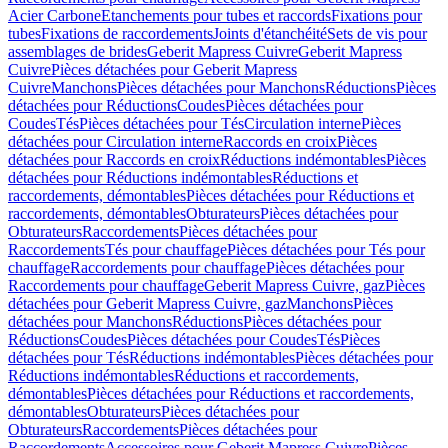
Acier Carbone
Etanchements pour tubes et raccords
Fixations pour
tubes
Fixations de raccordements
Joints d'étanchéité
Sets de vis pour
assemblages de brides
Geberit Mapress Cuivre
Geberit Mapress
Cuivre
Pièces détachées pour Geberit Mapress
Cuivre
Manchons
Pièces détachées pour Manchons
Réductions
Pièces
détachées pour Réductions
Coudes
Pièces détachées pour
Coudes
Tés
Pièces détachées pour Tés
Circulation interne
Pièces
détachées pour Circulation interne
Raccords en croix
Pièces
détachées pour Raccords en croix
Réductions indémontables
Pièces
détachées pour Réductions indémontables
Réductions et
raccordements, démontables
Pièces détachées pour Réductions et
raccordements, démontables
Obturateurs
Pièces détachées pour
Obturateurs
Raccordements
Pièces détachées pour
Raccordements
Tés pour chauffage
Pièces détachées pour Tés pour
chauffage
Raccordements pour chauffage
Pièces détachées pour
Raccordements pour chauffage
Geberit Mapress Cuivre, gaz
Pièces
détachées pour Geberit Mapress Cuivre, gaz
Manchons
Pièces
détachées pour Manchons
Réductions
Pièces détachées pour
Réductions
Coudes
Pièces détachées pour Coudes
Tés
Pièces
détachées pour Tés
Réductions indémontables
Pièces détachées pour
Réductions indémontables
Réductions et raccordements,
démontables
Pièces détachées pour Réductions et raccordements,
démontables
Obturateurs
Pièces détachées pour
Obturateurs
Raccordements
Pièces détachées pour
Raccordements
Accessoires pour Geberit Mapress Cuivre
Pièces