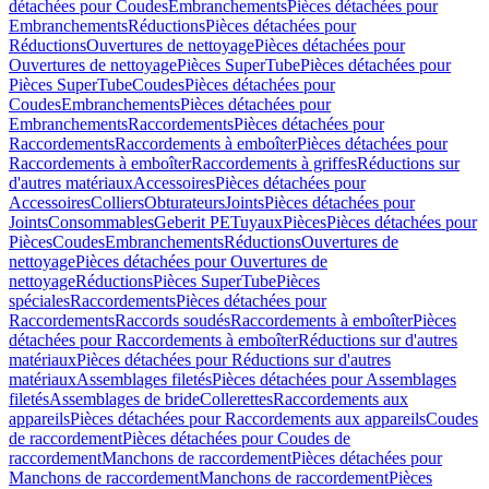
détachées pour Coudes
Embranchements
Pièces détachées pour
Embranchements
Réductions
Pièces détachées pour
Réductions
Ouvertures de nettoyage
Pièces détachées pour
Ouvertures de nettoyage
Pièces SuperTube
Pièces détachées pour
Pièces SuperTube
Coudes
Pièces détachées pour
Coudes
Embranchements
Pièces détachées pour
Embranchements
Raccordements
Pièces détachées pour
Raccordements
Raccordements à emboîter
Pièces détachées pour
Raccordements à emboîter
Raccordements à griffes
Réductions sur
d'autres matériaux
Accessoires
Pièces détachées pour
Accessoires
Colliers
Obturateurs
Joints
Pièces détachées pour
Joints
Consommables
Geberit PE
Tuyaux
Pièces
Pièces détachées pour
Pièces
Coudes
Embranchements
Réductions
Ouvertures de
nettoyage
Pièces détachées pour Ouvertures de
nettoyage
Réductions
Pièces SuperTube
Pièces
spéciales
Raccordements
Pièces détachées pour
Raccordements
Raccords soudés
Raccordements à emboîter
Pièces
détachées pour Raccordements à emboîter
Réductions sur d'autres
matériaux
Pièces détachées pour Réductions sur d'autres
matériaux
Assemblages filetés
Pièces détachées pour Assemblages
filetés
Assemblages de bride
Collerettes
Raccordements aux
appareils
Pièces détachées pour Raccordements aux appareils
Coudes
de raccordement
Pièces détachées pour Coudes de
raccordement
Manchons de raccordement
Pièces détachées pour
Manchons de raccordement
Manchons de raccordement
Pièces