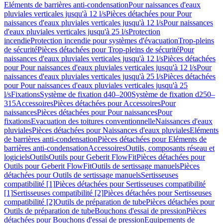
Eléments de barrières anti-condensation
Pour naissances d'eaux
pluviales verticales jusqu'à 12 l/s
Pièces détachées pour Pour
naissances d'eaux pluviales verticales jusqu'à 12 l/s
Pour naissances
d'eaux pluviales verticales jusqu'à 25 l/s
Protection
incendie
Protection incendie pour systèmes d'évacuation
Trop-pleins
de sécurité
Pièces détachées pour Trop-pleins de sécurité
Pour
naissances d'eaux pluviales verticales jusqu'à 12 l/s
Pièces détachées
pour Pour naissances d'eaux pluviales verticales jusqu'à 12 l/s
Pour
naissances d'eaux pluviales verticales jusqu'à 25 l/s
Pièces détachées
pour Pour naissances d'eaux pluviales verticales jusqu'à 25
l/s
Fixations
Système de fixation d40–200
Système de fixation d250–
315
Accessoires
Pièces détachées pour Accessoires
Pour
naissances
Pièces détachées pour Pour naissances
Pour
fixations
Evacuation des toitures conventionnelle
Naissances d'eaux
pluviales
Pièces détachées pour Naissances d'eaux pluviales
Eléments
de barrières anti-condensation
Pièces détachées pour Eléments de
barrières anti-condensation
Accessoires
Outils, composants réseau et
logiciels
Outils
Outils pour Geberit FlowFit
Pièces détachées pour
Outils pour Geberit FlowFit
Outils de sertissage manuels
Pièces
détachées pour Outils de sertissage manuels
Sertisseuses
compatibilité [1]
Pièces détachées pour Sertisseuses compatibilité
[1]
Sertisseuses compatibilité [2]
Pièces détachées pour Sertisseuses
compatibilité [2]
Outils de préparation de tube
Pièces détachées pour
Outils de préparation de tube
Bouchons d'essai de pression
Pièces
détachées pour Bouchons d'essai de pression
Equipements de