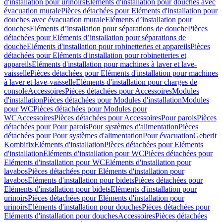
d'installation pour urinoirs
Eléments d'installation pour douches avec
évacuation murale
Pièces détachées pour Eléments d'installation pour
douches avec évacuation murale
Eléments d’installation pour
douches
Eléments d’installation pour séparations de douche
Pièces
détachées pour Eléments d’installation pour séparations de
douche
Eléments d'installation pour robinetteries et appareils
Pièces
détachées pour Eléments d'installation pour robinetteries et
appareils
Eléments d'installation pour machines à laver et lave-
vaisselle
Pièces détachées pour Eléments d'installation pour machines
à laver et lave-vaisselle
Eléments d'installation pour charges de
console
Accessoires
Pièces détachées pour Accessoires
Modules
d'installation
Pièces détachées pour Modules d'installation
Modules
pour WC
Pièces détachées pour Modules pour
WC
Accessoires
Pièces détachées pour Accessoires
Pour parois
Pièces
détachées pour Pour parois
Pour systèmes d'alimentation
Pièces
détachées pour Pour systèmes d'alimentation
Pour évacuation
Geberit
Kombifix
Eléments d'installation
Pièces détachées pour Eléments
d'installation
Eléments d'installation pour WC
Pièces détachées pour
Eléments d'installation pour WC
Eléments d'installation pour
lavabos
Pièces détachées pour Eléments d'installation pour
lavabos
Eléments d'installation pour bidets
Pièces détachées pour
Eléments d'installation pour bidets
Eléments d'installation pour
urinoirs
Pièces détachées pour Eléments d'installation pour
urinoirs
Eléments d'installation pour douches
Pièces détachées pour
Eléments d'installation pour douches
Accessoires
Pièces détachées