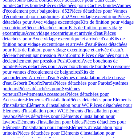
bonde
Caches bondes
Pièces détachées pour Caches bondes
Vannes
d'écoulement pour baignoires, d52
Pièces détachées pour Vannes
d'écoulement pour baignoires, d52
Avec vidage excentrique
Pièces
détachées pour Avec vidage excentrique
Kits de finition pour vidage
excentrique
Pièces détachées pour Kits de finition pour vidage
excentrique
Avec vidage excentrique et arrivée d'eau
Pièces
détachées pour Avec vidage excentrique et arrivée d'eau
Kits de
finition pour vidage excentrique et arrivée d'eau
Pièces détachées
pour Kits de finition pour vidage excentrique et arrivée d'eau
A
déclenchement par pression PushControl
Pièces détachées pour A
déclenchement par pression PushControl
Avec bouchons de
bonde
Pièces détachées pour Avec bouchons de bonde
Accessoires
pour vannes d'écoulement de baignoires
Kits de
raccordement
Arrivées d'eau
Systèmes d'installation et de chasse
d'eau
Geberit Duofix
Parois
Pièces détachées pour Parois
Systèmes
porteurs
Pièces détachées pour Systèmes
porteurs
Revêtements
Accessoires
Pièces détachées pour
Accessoires
Eléments d'installation
Pièces détachées pour Eléments
d'installation
Eléments d'installation pour WC
Pièces détachées pour
Eléments d'installation pour WC
Eléments d'installation pour
lavabos
Pièces détachées pour Eléments d'installation pour
lavabos
Eléments d'installation pour bidets
Pièces détachées pour
Eléments d'installation pour bidets
Eléments d'installation pour
urinoirs
Pièces détachées pour Eléments d'installation pour