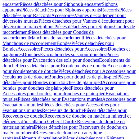
encastrer
Pièces détachées pour Siphons à encastrer
Siphons
apparents
Pièces détachées pour Siphons apparents
Raccords
Pièces
détachées pour Raccords
Accessoires
Vannes d'écoulement pour
déversoirs muraux
Pièces détachées pour Vannes d'écoulement pour
déversoirs muraux
Siphons
Pièces détachées pour Siphons
Coudes de
raccordement
Pièces détachées pour Coudes de
raccordement
Manchons de raccordement
Pièces détachées pour
Manchons de raccordement
Bondes
Pièces détachées pour
Bondes
Accessoires
Pièces détachées pour Accessoires
Douches et
baignoires
Douches
Evacuation des sols pour douches
Pièces
détachées pour Evacuation des sols pour douches
Ecoulements de
douche
Pièces détachées pour Ecoulements de douche
Accessoires
pour écoulements de douche
Pièces détachées pour Accessoires pour
écoulements de douche
Bondes pour douches de plain-pied
Pièces
détachées pour Bondes pour douches de plain-pied
Accessoires pour
bondes pour douches de plain-pied
Pièces détachées pour
Accessoires pour bondes pour douches de plain-pied
Evacuations
murales
Pièces détachées pour Evacuations murales
Accessoires pour
évacuations murales
Pièces détachées pour Accessoires pour
évacuations murales
Receveurs de douche
Pièces détachées pour
Receveurs de douche
Receveurs de douche en matériau minéral et
éléments d’installation Geberit Duofix
Receveurs de douche en
matériau minéral
Pièces détachées pour Receveurs de douche en
matériau minéral
Receveurs de douche en acrylique
sanitaire
Eléments d'installation
Pièces détachées pour Eléments