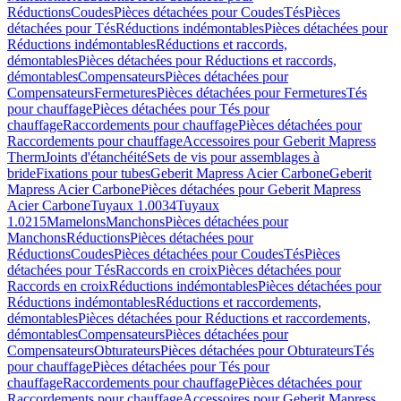
Réductions
Coudes
Pièces détachées pour Coudes
Tés
Pièces
détachées pour Tés
Réductions indémontables
Pièces détachées pour
Réductions indémontables
Réductions et raccords,
démontables
Pièces détachées pour Réductions et raccords,
démontables
Compensateurs
Pièces détachées pour
Compensateurs
Fermetures
Pièces détachées pour Fermetures
Tés
pour chauffage
Pièces détachées pour Tés pour
chauffage
Raccordements pour chauffage
Pièces détachées pour
Raccordements pour chauffage
Accessoires pour Geberit Mapress
Therm
Joints d'étanchéité
Sets de vis pour assemblages à
bride
Fixations pour tubes
Geberit Mapress Acier Carbone
Geberit
Mapress Acier Carbone
Pièces détachées pour Geberit Mapress
Acier Carbone
Tuyaux 1.0034
Tuyaux
1.0215
Mamelons
Manchons
Pièces détachées pour
Manchons
Réductions
Pièces détachées pour
Réductions
Coudes
Pièces détachées pour Coudes
Tés
Pièces
détachées pour Tés
Raccords en croix
Pièces détachées pour
Raccords en croix
Réductions indémontables
Pièces détachées pour
Réductions indémontables
Réductions et raccordements,
démontables
Pièces détachées pour Réductions et raccordements,
démontables
Compensateurs
Pièces détachées pour
Compensateurs
Obturateurs
Pièces détachées pour Obturateurs
Tés
pour chauffage
Pièces détachées pour Tés pour
chauffage
Raccordements pour chauffage
Pièces détachées pour
Raccordements pour chauffage
Accessoires pour Geberit Mapress