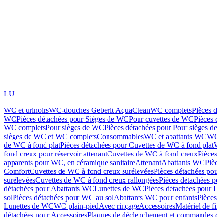
LU
WC et urinoirs
WC-douches Geberit AquaClean
WC complets
Pièces 
WC
Pièces détachées pour Sièges de WC
Pour cuvettes de WC
Pièces 
WC complets
Pour sièges de WC
Pièces détachées pour Pour sièges 
sièges de WC et WC complets
Consommables
WC et abattants WC
WC
de WC à fond plat
Pièces détachées pour Cuvettes de WC à fond plat
fond creux pour réservoir attenant
Cuvettes de WC à fond creux
Pièce
apparents pour WC, en céramique sanitaire
Attenant
Abattants WC
Piè
Comfort
Cuvettes de WC à fond creux surélevées
Pièces détachées po
surélevées
Cuvettes de WC à fond creux rallongées
Pièces détachées p
détachées pour Abattants WC
Lunettes de WC
Pièces détachées pour 
sol
Pièces détachées pour WC au sol
Abattants WC pour enfants
Pièces
Lunettes de WC
WC plain-pied
Avec rinçage
Accessoires
Matériel de f
détachées pour Accessoires
Plaques de déclenchement et commandes