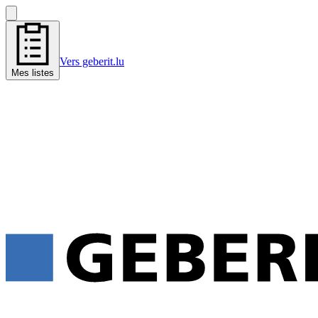
Vers geberit.lu
Mes listes