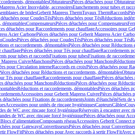
accordements, démontables
Obturateurs
Pièces détachées pour Obturateur
Mapress Acier Inoxydable, accessoires
Etanchements pour tubes et racc
ssemblages de brides
Geberit Mapress Therm
Tuyaux Therm
Raccords
Piè
 détachées pour Coudes
Tés
Pièces détachées pour Tés
Réductions indém
s, démontables
Compensateurs
Pièces détachées pour Compensateurs
Fer
ces détachées pour Raccordements pour chauffage
Accessoires pour Ge
ress Acier Carbone
Pièces détachées pour Geberit Mapress Acier Carb
ns
Coudes
Pièces détachées pour Coudes
Tés
Pièces détachées pour Tés
Ra
ions et raccordements, démontables
Pièces détachées pour Réductions 
r chauffage
Pièces détachées pour Tés pour chauffage
Raccordements po
ts pour tubes et raccords
Fixations pour tubes
Fixations de raccordeme
t Mapress Cuivre
Manchons
Pièces détachées pour Manchons
Réduction
ées pour Circulation interne
Raccords en croix
Pièces détachées pour Ra
Pièces détachées pour Réductions et raccordements, démontables
Obtura
our Tés pour chauffage
Raccordements pour chauffage
Pièces détachées
es détachées pour Manchons
Réductions
Pièces détachées pour Réducti
montables
Réductions et raccordements, démontables
Pièces détachées p
cordements
Accessoires pour Geberit Mapress Cuivre
Pièces détachées 
s détachées pour Fixations de raccordements
Joints d'étanchéité
Sets de 
ues
Accessoires pour unités de rinçage hygiéniques
Capteurs
Câbles
Couve
des de WC avec rinçage forcé hygiénique
Réservoirs à encastrer avec r
mandes de WC avec rinçage forcé hygiénique
Pièces détachées pour Acc
 Blocs d’alimentation
Composants réseau
Accessoires Geberit Connect p
achées pour Gateways
Convertisseurs
Pièces détachées pour Convertisse
rtir FlowFit
Pièces détachées pour Avec raccords à sertir FlowFit
Avec r