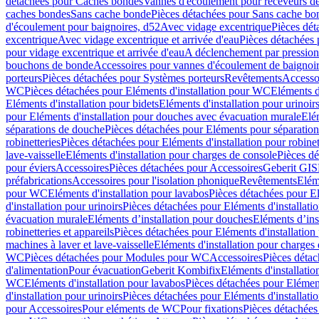
détachées pour Caches bondes
Vannes d'écoulement pour receveurs d
caches bondes
Sans cache bonde
Pièces détachées pour Sans cache bo
d'écoulement pour baignoires, d52
Avec vidage excentrique
Pièces dét
excentrique
Avec vidage excentrique et arrivée d'eau
Pièces détachées 
pour vidage excentrique et arrivée d'eau
A déclenchement par pressio
bouchons de bonde
Accessoires pour vannes d'écoulement de baignoi
porteurs
Pièces détachées pour Systèmes porteurs
Revêtements
Accesso
WC
Pièces détachées pour Eléments d'installation pour WC
Eléments d
Eléments d'installation pour bidets
Eléments d'installation pour urinoir
pour Eléments d'installation pour douches avec évacuation murale
Elé
séparations de douche
Pièces détachées pour Eléments pour séparatio
robinetteries
Pièces détachées pour Eléments d'installation pour robinet
lave-vaisselle
Eléments d'installation pour charges de console
Pièces dé
pour éviers
Accessoires
Pièces détachées pour Accessoires
Geberit GIS
préfabrications
Accessoires pour l'isolation phonique
Revêtements
Eléme
pour WC
Eléments d'installation pour lavabos
Pièces détachées pour El
d'installation pour urinoirs
Pièces détachées pour Eléments d'installatio
évacuation murale
Eléments d’installation pour douches
Eléments d’ins
robinetteries et appareils
Pièces détachées pour Eléments d'installation 
machines à laver et lave-vaisselle
Eléments d'installation pour charges
WC
Pièces détachées pour Modules pour WC
Accessoires
Pièces détac
d'alimentation
Pour évacuation
Geberit Kombifix
Eléments d'installatio
WC
Eléments d'installation pour lavabos
Pièces détachées pour Elément
d'installation pour urinoirs
Pièces détachées pour Eléments d'installatio
pour Accessoires
Pour eléments de WC
Pour fixations
Pièces détachées