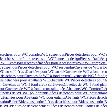
détachées pour WC complets
WC suspendus
Pièces détachées pour WC 
détachées pour Pour cuvettes de WC
Panneaux design
Pièces détachées
de WC
Accessoires
Pièces détachées pour Accessoires
Pour WC complets
 suspendus
Pièces détachées pour WC suspendus
Cuvettes de WC à fo
WC au sol
Pièces détachées pour WC au sol
Cuvettes de WC à fond creux
s détachées pour Cuvettes de WC à fond creux
Cuvettes de WC à fond p
ces détachées pour Abattants WC
Abattants WC
Pièces détachées pour 
ur Cuvettes de WC à fond creux surélevées
Cuvettes de WC à fond plat 
our Cuvettes de WC à fond creux rallongées
Abattants WC Comfort
Piè
Lunettes de WC
WC pour enfants
Pièces détachées pour WC pour enfant
 détachées pour Abattants WC pour enfants
Abattants WC
Pièces détac
ixation
Bidets
Bidets suspendus
Pièces détachées pour Bidets suspendus
B
 de WC
Plaques de déclenchement
Pièces détachées pour Plaques de dé