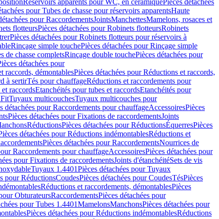
position
Réservoirs apparents pour WC, en céramique
Pièces détachées
étachées pour Tubes de chasse pour réservoirs apparents
Haute
détachées pour Raccordements
Joints
Manchettes
Mamelons, rosaces et
ets flotteurs
Pièces détachées pour Robinets flotteurs
Robinets
trer
Pièces détachées pour Robinets flotteurs pour réservoirs à
able
Rinçage simple touche
Pièces détachées pour Rinçage simple
s de chasse complets
Rinçage double touche
Pièces détachées pour
Pièces détachées pour
t raccords, démontables
Pièces détachées pour Réductions et raccords,
d à sertir
Tés pour chauffage
Réductions et raccordements pour
 et raccords
Etanchéités pour tubes et raccords
Etanchéités pour
Fit
Tuyaux multicouches
Tuyaux multicouches pour
s détachées pour Raccordements pour chauffage
Accessoires
Pièces
nts
Pièces détachées pour Fixations de raccordements
Joints
Manchons
Réductions
Pièces détachées pour Réductions
Équerres
Pièces
Pièces détachées pour Réductions indémontables
Réductions et
accordements
Pièces détachées pour Raccordements
Nourrices de
pour Raccordements pour chauffage
Accessoires
Pièces détachées pour
hées pour Fixations de raccordements
Joints d'étanchéité
Sets de vis
Inoxydable
Tuyaux 1.4401
Pièces détachées pour Tuyaux
es pour Réductions
Coudes
Pièces détachées pour Coudes
Tés
Pièces
indémontables
Réductions et raccordements, démontables
Pièces
pour Obturateurs
Raccordements
Pièces détachées pour
achées pour Tubes 1.4401
Mamelons
Manchons
Pièces détachées pour
ontables
Pièces détachées pour Réductions indémontables
Réductions