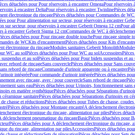
èces détachées pour Pour réservoirs à encastrer Omega
Pour réservoirs 
ervoirs à encastrer Delta
Pour réservoirs à encastrer Twinline
Pièces déta
t électronique du rinçage
Pièces détachées pour Commandes de WC à
ées pour Pour alimentation sur secteur, pour réservoirs à encastrer Geb
on sur secteur, pour réservoirs à encastrer Geberit Omega 12 cm
Pour al
irs à encastrer Geberit Sigma 12 cm
Commandes de WC à déclenchement
ièces détachées pour Pour rinçage double touche
Pour rinçage simple t
ommandes de WC
Kits d'encastrement
Pièces détachées pour Kits d'encast
t électronique du rinçage
Modules sanitaires Geberit Monolith
Modules
our WC au sol
Pièces détachées pour Pour WC au sol
Accessoires
Pièces
 suspendus et au sol
Pièces détachées pour Pour bidets suspendus et au 
avec rebord de rinçage
Sans couvercle
Pièces détachées pour Sans couve
sans rebord de rinçage
Commande d'urinoir apparente ou à encastrer
Piè
rinoir intégrée
Pour commande d'urinoir intégrée
Pièces détachées pou
nnement avec rinçage, avec / pour couvercle
Sans rebord de rinçage
Pièc
onnement sans eau
Pièces détachées pour Urinoirs, fonctionnement sans 
inoirs en matière synthétique
Pièces détachées pour Séparations d'urinoi
n céramique sanitaire
Pièces détachées pour Séparations d'urinoirs en cé
 de chasse et réductions
Pièces détachées pour Tubes de chasse, coudes 
stré
Pièces détachées pour Montage encastré
A déclenchement électroniq
enchement électronique du rinçage, alimentation par piles
Pièces détach
 A déclenchement pneumatique du rinçage
Basic
Pièces détachées pour B
cteur
Pièces détachées pour A déclenchement électronique du rinçage, al
que du rinçage, alimentation par piles
Accessoires
Pièces détachées pou
de chasse et réductions
Sets de rénovation
Pièces détachées pour Sets de