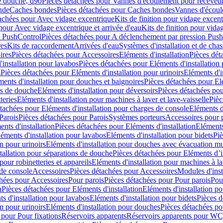
e douche, d90
Pièces détachées pour Vannes d'écoulement pour receveu
nde
Caches bondes
Pièces détachées pour Caches bondes
Vannes d'écoul
achées pour Avec vidage excentrique
Kits de finition pour vidage excen
pour Avec vidage excentrique et arrivée d'eau
Kits de finition pour vida
n PushControl
Pièces détachées pour A déclenchement par pression Pus
res
Kits de raccordement
Arrivées d'eau
Systèmes d'installation et de chas
ires
Pièces détachées pour Accessoires
Eléments d'installation
Pièces dét
'installation pour lavabos
Pièces détachées pour Eléments d'installation
s
Pièces détachées pour Eléments d'installation pour urinoirs
Eléments d'i
ments d'installation pour douches et baignoires
Pièces détachées pour Elé
ns de douche
Eléments d'installation pour déversoirs
Pièces détachées pou
teries
Eléments d'installation pour machines à laver et lave-vaisselle
Pièc
tachées pour Eléments d'installation pour charges de console
Eléments d'
Parois
Pièces détachées pour Parois
Systèmes porteurs
Accessoires pour p
nts d'installation
Pièces détachées pour Eléments d'installation
Eléments
éments d'installation pour lavabos
Eléments d'installation pour bidets
Piè
n pour urinoirs
Eléments d'installation pour douches avec évacuation m
tallation pour séparations de douche
Pièces détachées pour Eléments d’i
pour robinetteries et appareils
Eléments d'installation pour machines à lav
 de console
Accessoires
Pièces détachées pour Accessoires
Modules d'inst
hées pour Accessoires
Pour parois
Pièces détachées pour Pour parois
Pou
n
Pièces détachées pour Eléments d'installation
Eléments d'installation 
s d'installation pour lavabos
Eléments d'installation pour bidets
Pièces d
n pour urinoirs
Eléments d'installation pour douches
Pièces détachées po
 pour Pour fixations
Réservoirs apparents
Réservoirs apparents pour WC,