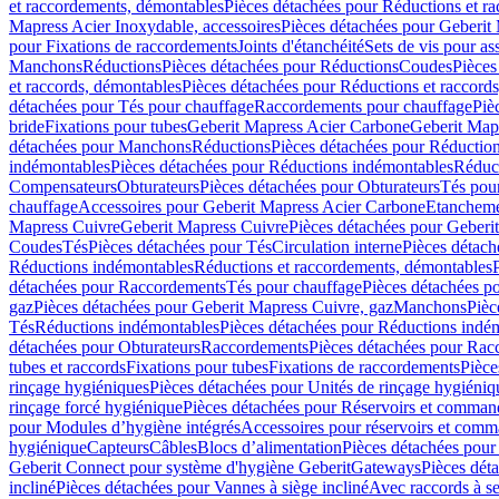
et raccordements, démontables
Pièces détachées pour Réductions et r
Mapress Acier Inoxydable, accessoires
Pièces détachées pour Geberit 
pour Fixations de raccordements
Joints d'étanchéité
Sets de vis pour a
Manchons
Réductions
Pièces détachées pour Réductions
Coudes
Pièces
et raccords, démontables
Pièces détachées pour Réductions et raccord
détachées pour Tés pour chauffage
Raccordements pour chauffage
Piè
bride
Fixations pour tubes
Geberit Mapress Acier Carbone
Geberit Map
détachées pour Manchons
Réductions
Pièces détachées pour Réductio
indémontables
Pièces détachées pour Réductions indémontables
Réduct
Compensateurs
Obturateurs
Pièces détachées pour Obturateurs
Tés pou
chauffage
Accessoires pour Geberit Mapress Acier Carbone
Etanchemen
Mapress Cuivre
Geberit Mapress Cuivre
Pièces détachées pour Geberi
Coudes
Tés
Pièces détachées pour Tés
Circulation interne
Pièces détach
Réductions indémontables
Réductions et raccordements, démontables
détachées pour Raccordements
Tés pour chauffage
Pièces détachées p
gaz
Pièces détachées pour Geberit Mapress Cuivre, gaz
Manchons
Pièc
Tés
Réductions indémontables
Pièces détachées pour Réductions indé
détachées pour Obturateurs
Raccordements
Pièces détachées pour Rac
tubes et raccords
Fixations pour tubes
Fixations de raccordements
Pièce
rinçage hygiéniques
Pièces détachées pour Unités de rinçage hygiéniq
rinçage forcé hygiénique
Pièces détachées pour Réservoirs et comman
pour Modules d’hygiène intégrés
Accessoires pour réservoirs et com
hygiénique
Capteurs
Câbles
Blocs d’alimentation
Pièces détachées pour
Geberit Connect pour système d'hygiène Geberit
Gateways
Pièces dét
incliné
Pièces détachées pour Vannes à siège incliné
Avec raccords à se