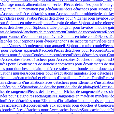
Montage mural, alimentation sur secteur
Pièces détachées pour Montage 
age mural, alimentation par générateur
Pièces détachées pour Montage m
s
Accessoires
Pièces détachées pour Accessoires
Pour robinetteries de la
ux
Vidages pour lavabos
Pièces détachées pour Vidages pour lavabos
Sip
our Siphons en tube coudé, modèle gain de place
Siphons à tube plonge
ièces détachées pour Siphons à tube plongeur pour lavabos, modèle gai
nts de lavabo
Manchons de raccordement
Coudes de raccordement
Reco
 pour Vannes d'écoulement pour éviers
Siphons en tube coudé
Pièces dé
étachées pour Siphons pour évier
Manchons de raccordement
Pièces dét
 pour Vannes d'écoulement pour appareils
Siphons en tube coudé
Pièces
s pour Siphons apparents
Raccords
Pièces détachées pour Raccords
Acces
achées pour Siphons
Coudes de raccordement
Pièces détachées pour Co
s
Accessoires
Pièces détachées pour Accessoires
Douches et baignoires
D
chées pour Ecoulements de douche
Accessoires pour écoulements de do
des pour douches de plain-pied
Accessoires pour bondes pour douches d
cuations murales
Accessoires pour évacuations murales
Pièces détachées
e en matériau minéral et éléments d’installation Geberit Duofix
Receve
aire
Eléments d'installation
Pièces détachées pour Eléments d'installatio
tachées pour Séparations de douche pour douche de plain-pied
Accessoi
hes de rangement
Pièces détachées pour Niches de rangement
Accessoir
chées pour Baignoires rectangulaires
Baignoires en matériau minéral
Pièc
tion
Pièces détachées pour Eléments d'installation
Jeux de pieds et jeux d
res accessoires
Raccordements aux appareils pour douches et baignoire
s bondes
Pièces détachées pour Avec caches bondes
Sans cache bonde
Pi