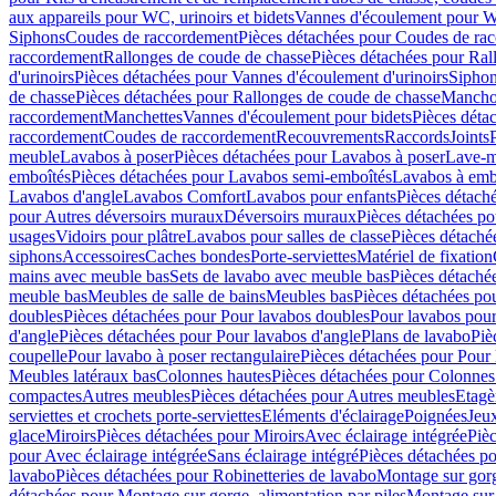
aux appareils pour WC, urinoirs et bidets
Vannes d'écoulement pour W
Siphons
Coudes de raccordement
Pièces détachées pour Coudes de ra
raccordement
Rallonges de coude de chasse
Pièces détachées pour Ral
d'urinoirs
Pièces détachées pour Vannes d'écoulement d'urinoirs
Siphon
de chasse
Pièces détachées pour Rallonges de coude de chasse
Mancho
raccordement
Manchettes
Vannes d'écoulement pour bidets
Pièces déta
raccordement
Coudes de raccordement
Recouvrements
Raccords
Joints
meuble
Lavabos à poser
Pièces détachées pour Lavabos à poser
Lave-m
emboîtés
Pièces détachées pour Lavabos semi-emboîtés
Lavabos à emb
Lavabos d'angle
Lavabos Comfort
Lavabos pour enfants
Pièces détach
pour Autres déversoirs muraux
Déversoirs muraux
Pièces détachées p
usages
Vidoirs pour plâtre
Lavabos pour salles de classe
Pièces détaché
siphons
Accessoires
Caches bondes
Porte-serviettes
Matériel de fixation
mains avec meuble bas
Sets de lavabo avec meuble bas
Pièces détaché
meuble bas
Meubles de salle de bains
Meubles bas
Pièces détachées po
doubles
Pièces détachées pour Pour lavabos doubles
Pour lavabos pou
d'angle
Pièces détachées pour Pour lavabos d'angle
Plans de lavabo
Piè
coupelle
Pour lavabo à poser rectangulaire
Pièces détachées pour Pour 
Meubles latéraux bas
Colonnes hautes
Pièces détachées pour Colonnes
compactes
Autres meubles
Pièces détachées pour Autres meubles
Etagè
serviettes et crochets porte-serviettes
Eléments d'éclairage
Poignées
Jeu
glace
Miroirs
Pièces détachées pour Miroirs
Avec éclairage intégrée
Pièc
pour Avec éclairage intégrée
Sans éclairage intégré
Pièces détachées po
lavabo
Pièces détachées pour Robinetteries de lavabo
Montage sur gorg
détachées pour Montage sur gorge, alimentation par piles
Montage sur 