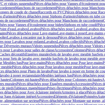
C et vidoirs suspendus
Pièces détachées pour Vannes d'écoulement pou
ccordement
Manchons de raccordement
Pièces détachées pour Manchons
longes de coude de chasse
Raccords en PVC
Pièces détachées pour Ra
s d'urinoirs
Pièces détachées pour Siphons d'urinoirs
Siphons en tube c
ns de raccordement
Pièces détachées pour Manchons de raccordement
C
chées pour Vannes d'écoulement pour bidets
Siphons en tube coudé
Pièc
Point d'eau
Lavabos
Lavabos
Pièces détachées pour Lavabos
Lavabos dou
ains
Pièces détachées pour Lave-mains
Lave-mains à poser
Lave-mains 
oîter
Lavabos à encastrer par le dessous
Pièces détachées pour Lavabos à
ées pour Lavabos pour enfants
Lavabos
Lavabos collectifs
Pièces détaché
our Déversoirs muraux
Vidoirs suspendus
Pièces détachées pour Vidoirs
es pour Lavabos pour salles de classe
Accessoires
Colonnes
Pièces détac
Caches décoratifs
Etagères murales
Sets de lavabo avec meuble bas
Sets 
es pour Sets de lavabo avec meuble bas
Sets de lavabo pour meuble ave
ur Meubles bas
Pour lave-mains
Pièces détachées pour Pour lave-mains
P
r meuble
Pièces détachées pour Pour lavabos pour meuble
Pour lave-mai
ces détachées pour Plans de lavabo
Pour lavabo à poser en forme de cou
lavabo à poser rectangulaire
Meubles latéraux bas
Pièces détachées pour
 hautes
Colonnes mi-hautes
Pièces détachées pour Colonnes mi-hautes
A
res murales
Pièces détachées pour Etagères murales
Accessoires
Pièces d
x de pieds
Tableaux magnétiques
Prises électriques
Pièces détachées pour 
es détachées pour Avec éclairage intégrée
Armoires à glace
Pièces détac
ur Sans éclairage intégré
Accessoires
Eléments d'éclairage
Poignées
Autr
e, alimentation sur secteur
Pièces détachées pour Montage sur gorge, al
gorge, alimentation par générateur
Pièces détachées pour Montage sur g