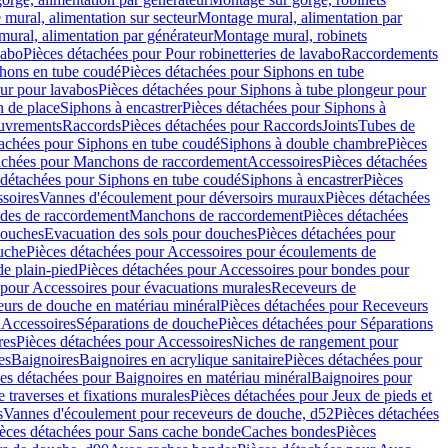
mural, alimentation sur secteur
Montage mural, alimentation par
ural, alimentation par générateur
Montage mural, robinets
vabo
Pièces détachées pour Pour robinetteries de lavabo
Raccordements
hons en tube coudé
Pièces détachées pour Siphons en tube
ur pour lavabos
Pièces détachées pour Siphons à tube plongeur pour
n de place
Siphons à encastrer
Pièces détachées pour Siphons à
uvrements
Raccords
Pièces détachées pour Raccords
Joints
Tubes de
tachées pour Siphons en tube coudé
Siphons à double chambre
Pièces
achées pour Manchons de raccordement
Accessoires
Pièces détachées
 détachées pour Siphons en tube coudé
Siphons à encastrer
Pièces
soires
Vannes d'écoulement pour déversoirs muraux
Pièces détachées
udes de raccordement
Manchons de raccordement
Pièces détachées
ouches
Evacuation des sols pour douches
Pièces détachées pour
uche
Pièces détachées pour Accessoires pour écoulements de
e plain-pied
Pièces détachées pour Accessoires pour bondes pour
 pour Accessoires pour évacuations murales
Receveurs de
urs de douche en matériau minéral
Pièces détachées pour Receveurs
n
Accessoires
Séparations de douche
Pièces détachées pour Séparations
res
Pièces détachées pour Accessoires
Niches de rangement pour
es
Baignoires
Baignoires en acrylique sanitaire
Pièces détachées pour
es détachées pour Baignoires en matériau minéral
Baignoires pour
e traverses et fixations murales
Pièces détachées pour Jeux de pieds et
s
Vannes d'écoulement pour receveurs de douche, d52
Pièces détachées
èces détachées pour Sans cache bonde
Caches bondes
Pièces