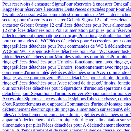
Pour réservoirs à encastrer Sigma
Pour réservoirs à encastrer Omega
Pi
Kappa
Pour réservoirs à encastrer Delta
Pièces détachées pour Pour rés
Twinline
Accessoires
Consommables
Commandes de WC à déclenchemen
secteur, pour réservoirs à encastrer Geberit Sigma 12 cm
Pièces détach
encastrer Geberit Omega 12 cm
Pièces détachées pour Pour alimentati
12 cm
Pièces détachées pour Pour alimentation par piles, pour réservo
à déclenchement pneumatique du rinçage
Pour rinçage double touche
P
pour commandes de WC
Pièces détachées pour Accessoires pour c
rinçage
Pièces détachées pour Pour commandes de WC à déclenchemen
WC
Pour WC suspendus
Pièces détachées pour Pour WC suspendus
P
bidets
Pièces détachées pour Modules sanitaires pour bidets
Pour bidets
rinçage
Pièces détachées pour Urinoirs, fonctionnement avec rinçage, 
rinçage
Pièces détachées pour Urinoirs, fonctionnement avec rinçage, 
commande d'urinoir intégrée
Pièces détachées pour Avec commande d'u
rinçage, avec / pour couvercle
Pièces détachées pour Urinoirs, fonctio
rinçage
Pièces détachées pour Avec rebord de rinçage
Urinoirs, foncti
d'urinoirs
Pièces détachées pour Séparations d'urinoirs
Séparations d'ur
détachées pour Séparations d'urinoirs en verre
Séparations d'urinoirs e
Accessoires
Siphons et accessoires de siphons
Tubes de chasse, coudes
d’eau
Raccordements aux appareils
Commandes d'urinoir
Montage enca
déclenchement électronique du rinçage, alimentation sur secteur
A décl
piles
A déclenchement pneumatique du rinçage
Pièces détachées pour
apparent
A déclenchement électronique du rinçage, alimentation sur se
alimentation par piles
Pièces détachées pour A déclenchement électroni
pour Kits d'encastrement et de remplacement
Tubes de chasse, coudes 