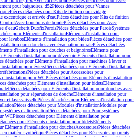
rs de douche, d90
Avec caches bondes
Pièces détachées pour Avec
ement pour baignoires, d52
Pièces détachées pour Vannes
trique
Pièces détachées pour Kits de finition pour vidage
ge excentrique et arrivée d'eau
Pièces détachées pour Kits de finition
hControl
Avec bouchons de bonde
Pièces détachées pour Avec
se d'eau
Geberit Duofix
Parois
Pièces détachées pour Parois
Systèmes
achées pour Eléments d'installation
Eléments d'installation pour
 pour lavabos
Eléments d'installation pour bidets
Pièces détachées pour
nstallation pour douches avec évacuation murale
Pièces détachées
ments d'installation pour douches et baignoires
Eléments pour
r Eléments d'installation pour déversoirs
Eléments d'installation pour
es détachées pour Eléments d'installation pour machines à laver et
installation pour éviers
Pièces détachées pour Eléments d'installation
réfabrications
Pièces détachées pour Accessoires pour
 d'installation pour WC
Pièces détachées pour Eléments d'installation
ces détachées pour Eléments d'installation pour bidets
Eléments
urale
Pièces détachées pour Eléments d'installation pour douches avec
nstallation pour séparations de douche
Eléments d'installation pour
er et lave-vaisselle
Pièces détachées pour Eléments d'installation pour
allation
Pièces détachées pour Modules d'installation
Modules pour
r systèmes d'alimentation
Pièces détachées pour Pour systèmes
pour WC
Pièces détachées pour Eléments d'installation pour
étachées pour Eléments d'installation pour bidets
Eléments
ur Eléments d'installation pour douches
Accessoires
Pièces détachées
 en matière synthétique
Pièces détachées pour Réservoirs apparents