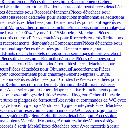
s
Raccordements
Pièces détachées pour Raccordements
Geberit
ords
Fixations pour tubes
Fixations de raccordements
Pièces détachées
ces détachées pour Raccords
Manchons
Pièces détachées pour
ontables
Pièces détachées pour Réductions indémontables
Réductions
metures
Pièces détachées pour Fermetures
Tés pour chauffage
Pièces
berit Mapress Therm
Joints d'étanchéité
Sets de vis pour assemblages à
one
Tuyaux 1.0034
Tuyaux 1.0215
Mamelons
Manchons
Pièces
ccords en croix
Pièces détachées pour Raccords en croix
Réductions
et raccordements, démontables
Compensateurs
Pièces détachées pour
ur chauffage
Pièces détachées pour Raccordements pour
nts
Joints d'étanchéité
Sets de vis pour assemblages de brides
Geberit
s
Pièces détachées pour Réductions
Coudes
Pièces détachées pour
ccords en croix
Réductions indémontables
Pièces détachées pour
teurs
Pièces détachées pour Obturateurs
Raccordements
Pièces
 pour Raccordements pour chauffage
Geberit Mapress Cuivre,
ons
Coudes
Pièces détachées pour Coudes
Tés
Pièces détachées pour
our Réductions et raccordements, démontables
Obturateurs
Pièces
pour Accessoires pour Geberit Mapress Cuivre
Etanchements pour
vis pour assemblages de brides
Système d'hygiène Geberit
Unités de
rtures et plaques de fermeture
Réservoirs et commandes de WC avec
inçage forcé hygiénique
Modules d’hygiène intégrés
Pièces détachées
essoires pour réservoirs et commandes de WC avec rinçage forcé
our système d'hygiène Geberit
Pièces détachées pour Accessoires
urs
Capteurs
Matériel de montage
Armatures brutes
Vannes à siège
accords à sertir Mepla
Pièces détachées pour Avec raccords à sertir