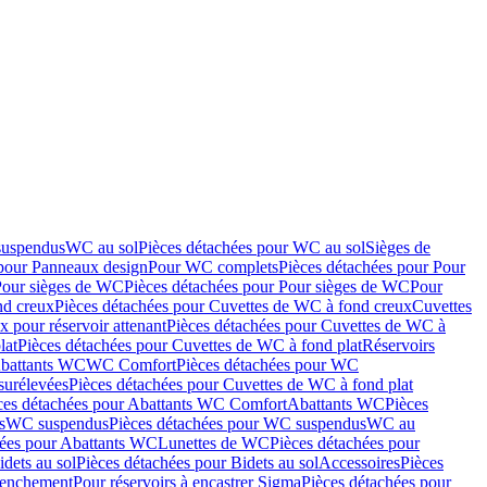
suspendus
WC au sol
Pièces détachées pour WC au sol
Sièges de
 pour Panneaux design
Pour WC complets
Pièces détachées pour Pour
Pour sièges de WC
Pièces détachées pour Pour sièges de WC
Pour
nd creux
Pièces détachées pour Cuvettes de WC à fond creux
Cuvettes
 pour réservoir attenant
Pièces détachées pour Cuvettes de WC à
lat
Pièces détachées pour Cuvettes de WC à fond plat
Réservoirs
Abattants WC
WC Comfort
Pièces détachées pour WC
surélevées
Pièces détachées pour Cuvettes de WC à fond plat
ces détachées pour Abattants WC Comfort
Abattants WC
Pièces
s
WC suspendus
Pièces détachées pour WC suspendus
WC au
hées pour Abattants WC
Lunettes de WC
Pièces détachées pour
idets au sol
Pièces détachées pour Bidets au sol
Accessoires
Pièces
clenchement
Pour réservoirs à encastrer Sigma
Pièces détachées pour