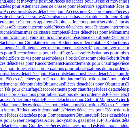
ant
Basse et moyenne position
Pièces détachées pour Basse et moyenne 
achées pour Attenant
Tubes de chasse pour réservoirs apparents
Pièces d
on
Accessoires
Pièces détachées pour Accessoires
Raccordements
Pièces 
s de chasse
Accessoires
Mécanismes de chasse et robinets flotteurs
Robin
eurs pour réservoirs apparents
Robinets flotteurs pour réservoirs à encas
 chasse
Rinçage interrompable
Pièces détachées pour Rinçage interromp
touche
Mécanismes de chasse complets
Pièces détachées pour Mécanisme
 multicouche
Tuyaux multicouche avec résistance chauffante
Raccords
étachées pour Circulation interne
Réductions indémontables
Réductions e
rdements
Distributeurs avec raccordement à visser
Répartiteur avec raccor
es pour Raccordements pour chauffage
Accessoires
Isolations pour tubes
nchéité
Sets de vis pour assemblages à bride
Consommables
Geberit Push
ces détachées pour Raccordements
Raccordements pour chauffage
Pièce
ts pour tubes et raccords
Fixations pour tubes
Fixations de raccordeme
ords
Pièces détachées pour Raccords
Manchons
Pièces détachées pour 
erne
Pièces détachées pour Circulation interne
Réductions indémontables
cordements, démontables
Obturateurs
Pièces détachées pour Obturateurs
R
ur Tés pour chauffage
Raccordements pour chauffage
Pièces détachées 
et raccords
Fixations pour tubes
Fixations de raccordements
Pièces détac
apress Acier Inoxydable
Pièces détachées pour Geberit Mapress Acier 
s
Manchons
Pièces détachées pour Manchons
Réductions
Pièces détaché
on interne
Réductions indémontables
Pièces détachées pour Réductions 
eurs
Pièces détachées pour Compensateurs
Obturateurs
Pièces détachées 
es pour Geberit Mapress Acier Inoxydable, gaz
Tubes 1.4401
Pièces dét
 détachées pour Coudes
Tés
Pièces détachées pour Tés
Réductions indém