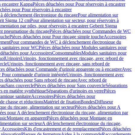
à encastrer Kappa
Pièces détachées pour Pour réservoirs à encastrer
chées pour Pour réservoirs à encastrer
 déclenchement électronique du rinçage
Pour alimentation sur
erit Sigma 12 cm
Pour alimentation sur secteur, pour réservoirs à
imentation par piles, pour réservoirs à encastrer Geberit Sigma
 pneumatique du rinçage
Pièces détachées pour Commandes de WC
ouche
Pièces détachées pour Pour rinçage simple touche
Accessoires
rement
Pour commandes de WC à déclenchement électronique du
 sanitaires pour WC
Pièces détachées pour Modules sanitaires pour
 détachées pour Accessoires
Consommables
Modules sanitaires pour
sol
Urinoirs
Urinoirs, fonctionnement avec rinçage, avec rebord de
rcle
Urinoirs, fonctionnement avec rinçage, sans rebord de
ces détachées pour Commande d'urinoir apparente ou à encastrer
Avec
r Pour commande d'urinoir intégrée
Urinoirs, fonctionnement avec
es détachées pour Sans rebord de rinçage
Avec rebord de
eau
Sans couvercle
Pièces détachées pour Sans couvercle
Séparations
rs en matière synthétique
Séparations d'urinoirs en verre
Pièces
ramique sanitaire
Accessoires
Pièces détachées pour
de chasse et réductions
Matériel de fixation
Bondes
Diffuseur
ue du rinçage, alimentation sur secteur
Pièces détachées pour A
ées pour A déclenchement électronique du rinçage, alimentation par
asic
Montage en apparent
Pièces détachées pour Montage en
imentation sur secteur
A déclenchement électronique du rinçage,
r Accessoires
Kits d'encastrement et de remplacement
Pièces détachées
 rénovation
Plaques de fermeture
Aides à la commande
Raccordements