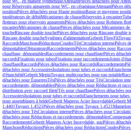
pour WC, en matière synthétique
Attenant
Pièces détachées pour Atten
pour Réservoirs apparents pour WC, en céramique
Attenant
Pièces dét
position
Pièces détachées pour Haute position
Basse et moyenne positi
modérateurs de débit
Mécanismes de chasse
Réservoirs à encastrer
Tube
flotteurs pour réservoirs apparents
Pièces détachées pour Robinets flott
encastrer
Mécanismes de chasse
Pièces détachées pour Mécanismes de
touche
Rinçage double touche
Pièces détachées pour Rinçage double 
Rinçage double touche
Systèmes d'alimentation
Geberit FlowFit
Tuyaux
Raccords
Manchons
Réductions
Coudes
Tés
Circulation interne
Pièces d
démontables
Obturateurs
Raccordements
Pièces détachées pour Racco
chauffage, démontables
Raccordements pour chauffage
Pièces détaché
raccords
Fixations pour tubes
Fixations pour raccordements
Joints d'éta
chauffage
Raccords
Pièces détachées pour Raccords
Raccordements
Piè
détachées pour Accessoires
Isolations pour tubes et raccords
Etanchemen
d'étanchéité
Geberit Mepla
Tuyaux multicouches pour eau potable
Racc
détachées pour Équerres
Tés
Pièces détachées pour Tés
Circulation int
raccordements, démontables
Pièces détachées pour Réductions et rac
distribution avec raccord fileté
Tés pour chauffage
Pièces détachées po
Accessoires
Isolations pour tubes et raccords
Etanchements pour tubes 
pour assemblages à bride
Geberit Mapress Acier Inoxydable
Geberit M
1.4401
Tuyaux 1.4521
Pièces détachées pour Tuyaux 1.4521
Mamelon
détachées pour Tés
Circulation interne
Pièces détachées pour Circulati
détachées pour Réductions et raccordements, démontables
Compensat
Raccordements
Geberit Mapress Acier Inoxydable, gaz
Pièces détaché
Manchons
Réductions
Pièces détachées pour Réductions
Coudes
Pièces