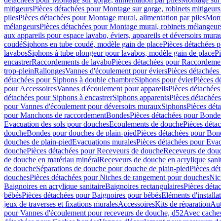
mitigeurs
Pièces détachées pour Montage sur gorge, robinets mitigeurs
piles
Pièces détachées pour Montage mural, alimentation par piles
Mont
mélangeurs
Pièces détachées pour Montage mural, robinets mélangeur
aux appareils pour espace lavabo, éviers, appareils et déversoirs mura
coudé
Siphons en tube coudé, modèle gain de place
Pièces détachées p
lavabos
Siphons à tube plongeur pour lavabos, modèle gain de place
P
encastrer
Raccordements de lavabo
Pièces détachées pour Raccordeme
trop-plein
Rallonges
Vannes d'écoulement pour éviers
Pièces détachées
détachées pour Siphons à double chambre
Siphons pour évier
Pièces d
pour Accessoires
Vannes d'écoulement pour appareils
Pièces détachées
détachées pour Siphons à encastrer
Siphons apparents
Pièces détachée
pour Vannes d'écoulement pour déversoirs muraux
Siphons
Pièces dét
pour Manchons de raccordement
Bondes
Pièces détachées pour Bonde
Evacuation des sols pour douches
Ecoulements de douche
Pièces déta
douche
Bondes pour douches de plain-pied
Pièces détachées pour Bon
douches de plain-pied
Evacuations murales
Pièces détachées pour Eva
douche
Pièces détachées pour Receveurs de douche
Receveurs de douch
de douche en matériau minéral
Receveurs de douche en acrylique sanit
de douche
Séparations de douche pour douche de plain-pied
Pièces dé
douches
Pièces détachées pour Niches de rangement pour douches
Nic
Baignoires en acrylique sanitaire
Baignoires rectangulaires
Pièces déta
bébés
Pièces détachées pour Baignoires pour bébés
Eléments d'installa
jeux de traverses et fixations murales
Accessoires
Kits de réparation
Aut
pour Vannes d'écoulement pour receveurs de douche, d52
Avec cache