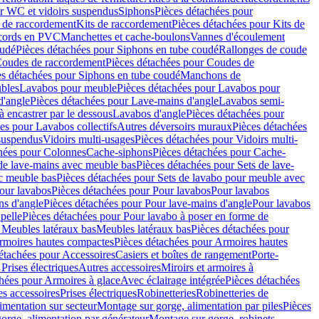
r WC et vidoirs suspendus
Siphons
Pièces détachées pour
 de raccordement
Kits de raccordement
Pièces détachées pour Kits de
ccords en PVC
Manchettes et cache-boulons
Vannes d'écoulement
oudé
Pièces détachées pour Siphons en tube coudé
Rallonges de coude
oudes de raccordement
Pièces détachées pour Coudes de
es détachées pour Siphons en tube coudé
Manchons de
bles
Lavabos pour meuble
Pièces détachées pour Lavabos pour
d'angle
Pièces détachées pour Lave-mains d'angle
Lavabos semi-
 encastrer par le dessous
Lavabos d'angle
Pièces détachées pour
es pour Lavabos collectifs
Autres déversoirs muraux
Pièces détachées
 suspendus
Vidoirs multi-usages
Pièces détachées pour Vidoirs multi-
hées pour Colonnes
Cache-siphons
Pièces détachées pour Cache-
de lave-mains avec meuble bas
Pièces détachées pour Sets de lave-
c meuble bas
Pièces détachées pour Sets de lavabo pour meuble avec
our lavabos
Pièces détachées pour Pour lavabos
Pour lavabos
ns d'angle
Pièces détachées pour Pour lave-mains d'angle
Pour lavabos
pelle
Pièces détachées pour Pour lavabo à poser en forme de
 Meubles latéraux bas
Meubles latéraux bas
Pièces détachées pour
rmoires hautes compactes
Pièces détachées pour Armoires hautes
étachées pour Accessoires
Casiers et boîtes de rangement
Porte-
Prises électriques
Autres accessoires
Miroirs et armoires à
hées pour Armoires à glace
Avec éclairage intégrée
Pièces détachées
es accessoires
Prises électriques
Robinetteries
Robinetteries de
imentation sur secteur
Montage sur gorge, alimentation par piles
Pièces
orge, alimentation par générateur
Montage sur gorge, robinets