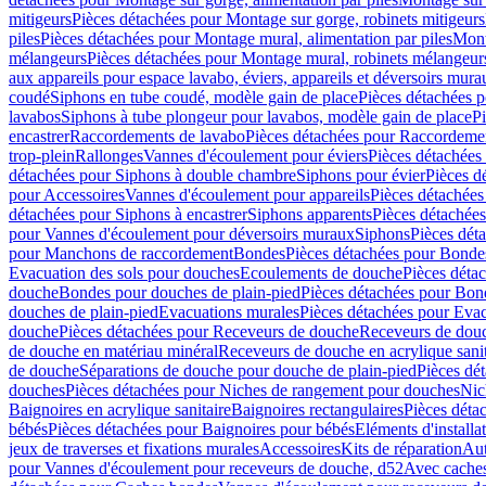
mitigeurs
Pièces détachées pour Montage sur gorge, robinets mitigeurs
piles
Pièces détachées pour Montage mural, alimentation par piles
Mont
mélangeurs
Pièces détachées pour Montage mural, robinets mélangeur
aux appareils pour espace lavabo, éviers, appareils et déversoirs mura
coudé
Siphons en tube coudé, modèle gain de place
Pièces détachées p
lavabos
Siphons à tube plongeur pour lavabos, modèle gain de place
P
encastrer
Raccordements de lavabo
Pièces détachées pour Raccordeme
trop-plein
Rallonges
Vannes d'écoulement pour éviers
Pièces détachées
détachées pour Siphons à double chambre
Siphons pour évier
Pièces d
pour Accessoires
Vannes d'écoulement pour appareils
Pièces détachées
détachées pour Siphons à encastrer
Siphons apparents
Pièces détachée
pour Vannes d'écoulement pour déversoirs muraux
Siphons
Pièces dét
pour Manchons de raccordement
Bondes
Pièces détachées pour Bonde
Evacuation des sols pour douches
Ecoulements de douche
Pièces déta
douche
Bondes pour douches de plain-pied
Pièces détachées pour Bon
douches de plain-pied
Evacuations murales
Pièces détachées pour Eva
douche
Pièces détachées pour Receveurs de douche
Receveurs de douch
de douche en matériau minéral
Receveurs de douche en acrylique sanit
de douche
Séparations de douche pour douche de plain-pied
Pièces dé
douches
Pièces détachées pour Niches de rangement pour douches
Nic
Baignoires en acrylique sanitaire
Baignoires rectangulaires
Pièces déta
bébés
Pièces détachées pour Baignoires pour bébés
Eléments d'installa
jeux de traverses et fixations murales
Accessoires
Kits de réparation
Aut
pour Vannes d'écoulement pour receveurs de douche, d52
Avec cache