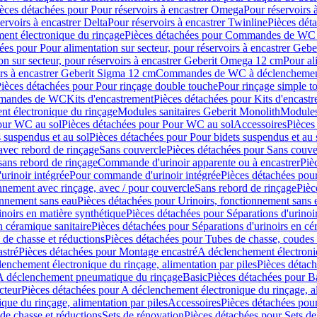
èces détachées pour Pour réservoirs à encastrer Omega
Pour réservoirs 
ervoirs à encastrer Delta
Pour réservoirs à encastrer Twinline
Pièces déta
t électronique du rinçage
Pièces détachées pour Commandes de WC à
ées pour Pour alimentation sur secteur, pour réservoirs à encastrer Geb
on sur secteur, pour réservoirs à encastrer Geberit Omega 12 cm
Pour al
irs à encastrer Geberit Sigma 12 cm
Commandes de WC à déclenchement
ièces détachées pour Pour rinçage double touche
Pour rinçage simple t
ommandes de WC
Kits d'encastrement
Pièces détachées pour Kits d'encast
t électronique du rinçage
Modules sanitaires Geberit Monolith
Modules
our WC au sol
Pièces détachées pour Pour WC au sol
Accessoires
Pièces
 suspendus et au sol
Pièces détachées pour Pour bidets suspendus et au 
avec rebord de rinçage
Sans couvercle
Pièces détachées pour Sans couve
sans rebord de rinçage
Commande d'urinoir apparente ou à encastrer
Piè
rinoir intégrée
Pour commande d'urinoir intégrée
Pièces détachées pou
nnement avec rinçage, avec / pour couvercle
Sans rebord de rinçage
Pièc
onnement sans eau
Pièces détachées pour Urinoirs, fonctionnement sans 
inoirs en matière synthétique
Pièces détachées pour Séparations d'urinoi
n céramique sanitaire
Pièces détachées pour Séparations d'urinoirs en cé
 de chasse et réductions
Pièces détachées pour Tubes de chasse, coudes 
stré
Pièces détachées pour Montage encastré
A déclenchement électroniq
enchement électronique du rinçage, alimentation par piles
Pièces détach
 A déclenchement pneumatique du rinçage
Basic
Pièces détachées pour B
cteur
Pièces détachées pour A déclenchement électronique du rinçage, al
que du rinçage, alimentation par piles
Accessoires
Pièces détachées pou
de chasse et réductions
Sets de rénovation
Pièces détachées pour Sets de