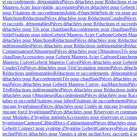
et raccordements, démontables
Pièces détachées pour Réductions et r
Mapress Acier Inoxydable, accessoires
Pièces détachées pour Geberit 
pour Fixations de raccordements
Joints d'étanchéité
Sets de vis pour a
Manchons
Réductions
Pièces détachées pour Réductions
Coudes
Pièces
et raccords, démontables
Pièces détachées pour Réductions et raccord
détachées pour Tés pour chauffage
Raccordements pour chauffage
Piè
bride
Fixations pour tubes
Geberit Mapress Acier Carbone
Geberit Map
détachées pour Manchons
Réductions
Pièces détachées pour Réductio
indémontables
Pièces détachées pour Réductions indémontables
Réduct
Compensateurs
Obturateurs
Pièces détachées pour Obturateurs
Tés pou
chauffage
Accessoires pour Geberit Mapress Acier Carbone
Etanchemen
Mapress Cuivre
Geberit Mapress Cuivre
Pièces détachées pour Geberi
Coudes
Tés
Pièces détachées pour Tés
Circulation interne
Pièces détach
Réductions indémontables
Réductions et raccordements, démontables
détachées pour Raccordements
Tés pour chauffage
Pièces détachées p
gaz
Pièces détachées pour Geberit Mapress Cuivre, gaz
Manchons
Pièc
Tés
Réductions indémontables
Pièces détachées pour Réductions indé
détachées pour Obturateurs
Raccordements
Pièces détachées pour Rac
tubes et raccords
Fixations pour tubes
Fixations de raccordements
Pièce
rinçage hygiéniques
Pièces détachées pour Unités de rinçage hygiéniq
rinçage forcé hygiénique
Pièces détachées pour Réservoirs et comman
pour Modules d’hygiène intégrés
Accessoires pour réservoirs et com
hygiénique
Capteurs
Câbles
Blocs d’alimentation
Pièces détachées pour
Geberit Connect pour système d'hygiène Geberit
Gateways
Pièces dét
incliné
Pièces détachées pour Vannes à siège incliné
Avec raccords à se