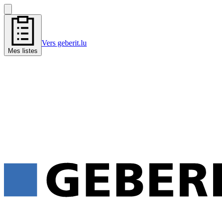
Vers geberit.lu
Mes listes