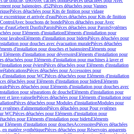
rs de douche, d90
Avec caches bondes
Pièces détachées pour Avec
ement pour baignoires, d52
Pièces détachées pour Vannes
trique
Pièces détachées pour Kits de finition pour vidage
ge excentrique et arrivée d'eau
Pièces détachées pour Kits de finition
hControl
Avec bouchons de bonde
Pièces détachées pour Avec
se d'eau
Geberit Duofix
Parois
Pièces détachées pour Parois
Systèmes
achées pour Eléments d'installation
Eléments d'installation pour
 pour lavabos
Eléments d'installation pour bidets
Pièces détachées pour
nstallation pour douches avec évacuation murale
Pièces détachées
ments d'installation pour douches et baignoires
Eléments pour
r Eléments d'installation pour déversoirs
Eléments d'installation pour
es détachées pour Eléments d'installation pour machines à laver et
installation pour éviers
Pièces détachées pour Eléments d'installation
réfabrications
Pièces détachées pour Accessoires pour
 d'installation pour WC
Pièces détachées pour Eléments d'installation
ces détachées pour Eléments d'installation pour bidets
Eléments
urale
Pièces détachées pour Eléments d'installation pour douches avec
nstallation pour séparations de douche
Eléments d'installation pour
er et lave-vaisselle
Pièces détachées pour Eléments d'installation pour
allation
Pièces détachées pour Modules d'installation
Modules pour
r systèmes d'alimentation
Pièces détachées pour Pour systèmes
pour WC
Pièces détachées pour Eléments d'installation pour
étachées pour Eléments d'installation pour bidets
Eléments
ur Eléments d'installation pour douches
Accessoires
Pièces détachées
 en matière synthétique
Pièces détachées pour Réservoirs apparents