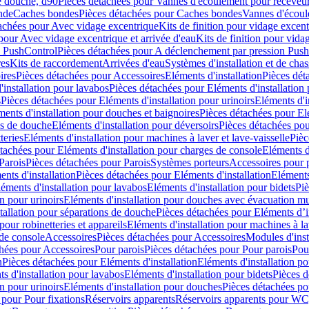
e douche, d90
Pièces détachées pour Vannes d'écoulement pour receveu
nde
Caches bondes
Pièces détachées pour Caches bondes
Vannes d'écoul
achées pour Avec vidage excentrique
Kits de finition pour vidage excen
pour Avec vidage excentrique et arrivée d'eau
Kits de finition pour vida
n PushControl
Pièces détachées pour A déclenchement par pression Pus
res
Kits de raccordement
Arrivées d'eau
Systèmes d'installation et de chas
ires
Pièces détachées pour Accessoires
Eléments d'installation
Pièces dét
'installation pour lavabos
Pièces détachées pour Eléments d'installation
s
Pièces détachées pour Eléments d'installation pour urinoirs
Eléments d'i
ments d'installation pour douches et baignoires
Pièces détachées pour Elé
ns de douche
Eléments d'installation pour déversoirs
Pièces détachées pou
teries
Eléments d'installation pour machines à laver et lave-vaisselle
Pièc
tachées pour Eléments d'installation pour charges de console
Eléments d'
Parois
Pièces détachées pour Parois
Systèmes porteurs
Accessoires pour p
nts d'installation
Pièces détachées pour Eléments d'installation
Eléments
éments d'installation pour lavabos
Eléments d'installation pour bidets
Piè
n pour urinoirs
Eléments d'installation pour douches avec évacuation m
tallation pour séparations de douche
Pièces détachées pour Eléments d’i
pour robinetteries et appareils
Eléments d'installation pour machines à lav
 de console
Accessoires
Pièces détachées pour Accessoires
Modules d'inst
hées pour Accessoires
Pour parois
Pièces détachées pour Pour parois
Pou
n
Pièces détachées pour Eléments d'installation
Eléments d'installation 
s d'installation pour lavabos
Eléments d'installation pour bidets
Pièces d
n pour urinoirs
Eléments d'installation pour douches
Pièces détachées po
 pour Pour fixations
Réservoirs apparents
Réservoirs apparents pour WC,