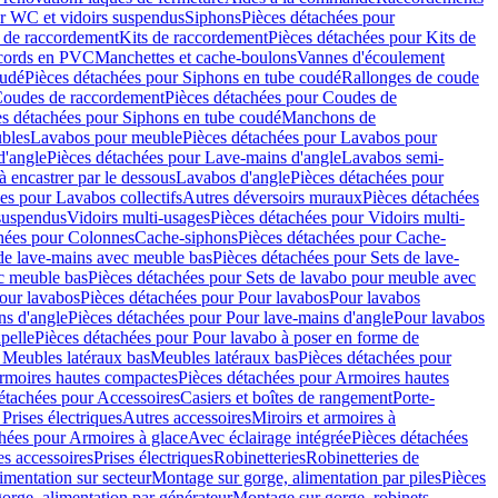
r WC et vidoirs suspendus
Siphons
Pièces détachées pour
 de raccordement
Kits de raccordement
Pièces détachées pour Kits de
ccords en PVC
Manchettes et cache-boulons
Vannes d'écoulement
oudé
Pièces détachées pour Siphons en tube coudé
Rallonges de coude
oudes de raccordement
Pièces détachées pour Coudes de
es détachées pour Siphons en tube coudé
Manchons de
bles
Lavabos pour meuble
Pièces détachées pour Lavabos pour
d'angle
Pièces détachées pour Lave-mains d'angle
Lavabos semi-
 encastrer par le dessous
Lavabos d'angle
Pièces détachées pour
es pour Lavabos collectifs
Autres déversoirs muraux
Pièces détachées
 suspendus
Vidoirs multi-usages
Pièces détachées pour Vidoirs multi-
hées pour Colonnes
Cache-siphons
Pièces détachées pour Cache-
de lave-mains avec meuble bas
Pièces détachées pour Sets de lave-
c meuble bas
Pièces détachées pour Sets de lavabo pour meuble avec
our lavabos
Pièces détachées pour Pour lavabos
Pour lavabos
ns d'angle
Pièces détachées pour Pour lave-mains d'angle
Pour lavabos
pelle
Pièces détachées pour Pour lavabo à poser en forme de
 Meubles latéraux bas
Meubles latéraux bas
Pièces détachées pour
rmoires hautes compactes
Pièces détachées pour Armoires hautes
étachées pour Accessoires
Casiers et boîtes de rangement
Porte-
Prises électriques
Autres accessoires
Miroirs et armoires à
hées pour Armoires à glace
Avec éclairage intégrée
Pièces détachées
es accessoires
Prises électriques
Robinetteries
Robinetteries de
imentation sur secteur
Montage sur gorge, alimentation par piles
Pièces
orge, alimentation par générateur
Montage sur gorge, robinets