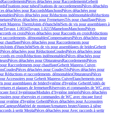
s
Raccordements
Pièces détachées pour Raccordements
Geberit
ords
Fixations pour tubes
Fixations de raccordements
Pièces détachées
ces détachées pour Raccords
Manchons
Pièces détachées pour
ontables
Pièces détachées pour Réductions indémontables
Réductions
metures
Pièces détachées pour Fermetures
Tés pour chauffage
Pièces
berit Mapress Therm
Joints d'étanchéité
Sets de vis pour assemblages à
one
Tuyaux 1.0034
Tuyaux 1.0215
Mamelons
Manchons
Pièces
ccords en croix
Pièces détachées pour Raccords en croix
Réductions
et raccordements, démontables
Compensateurs
Pièces détachées pour
ur chauffage
Pièces détachées pour Raccordements pour
nts
Joints d'étanchéité
Sets de vis pour assemblages de brides
Geberit
s
Pièces détachées pour Réductions
Coudes
Pièces détachées pour
ccords en croix
Réductions indémontables
Pièces détachées pour
teurs
Pièces détachées pour Obturateurs
Raccordements
Pièces
 pour Raccordements pour chauffage
Geberit Mapress Cuivre,
ons
Coudes
Pièces détachées pour Coudes
Tés
Pièces détachées pour
our Réductions et raccordements, démontables
Obturateurs
Pièces
pour Accessoires pour Geberit Mapress Cuivre
Etanchements pour
vis pour assemblages de brides
Système d'hygiène Geberit
Unités de
rtures et plaques de fermeture
Réservoirs et commandes de WC avec
inçage forcé hygiénique
Modules d’hygiène intégrés
Pièces détachées
essoires pour réservoirs et commandes de WC avec rinçage forcé
our système d'hygiène Geberit
Pièces détachées pour Accessoires
urs
Capteurs
Matériel de montage
Armatures brutes
Vannes à siège
accords à sertir Mepla
Pièces détachées pour Avec raccords à sertir