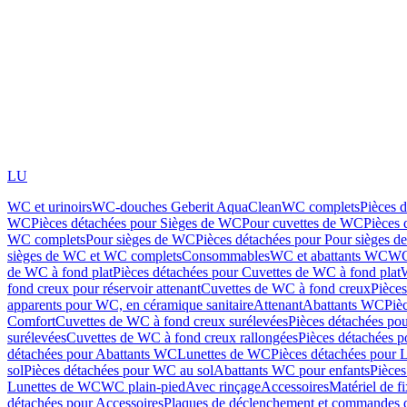
LU
WC et urinoirs
WC-douches Geberit AquaClean
WC complets
Pièces 
WC
Pièces détachées pour Sièges de WC
Pour cuvettes de WC
Pièces 
WC complets
Pour sièges de WC
Pièces détachées pour Pour sièges 
sièges de WC et WC complets
Consommables
WC et abattants WC
WC
de WC à fond plat
Pièces détachées pour Cuvettes de WC à fond plat
fond creux pour réservoir attenant
Cuvettes de WC à fond creux
Pièce
apparents pour WC, en céramique sanitaire
Attenant
Abattants WC
Piè
Comfort
Cuvettes de WC à fond creux surélevées
Pièces détachées po
surélevées
Cuvettes de WC à fond creux rallongées
Pièces détachées p
détachées pour Abattants WC
Lunettes de WC
Pièces détachées pour 
sol
Pièces détachées pour WC au sol
Abattants WC pour enfants
Pièces
Lunettes de WC
WC plain-pied
Avec rinçage
Accessoires
Matériel de f
détachées pour Accessoires
Plaques de déclenchement et commandes