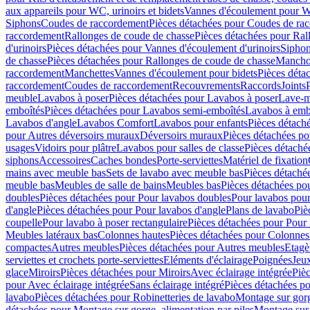
aux appareils pour WC, urinoirs et bidets
Vannes d'écoulement pour W
Siphons
Coudes de raccordement
Pièces détachées pour Coudes de ra
raccordement
Rallonges de coude de chasse
Pièces détachées pour Ral
d'urinoirs
Pièces détachées pour Vannes d'écoulement d'urinoirs
Siphon
de chasse
Pièces détachées pour Rallonges de coude de chasse
Mancho
raccordement
Manchettes
Vannes d'écoulement pour bidets
Pièces déta
raccordement
Coudes de raccordement
Recouvrements
Raccords
Joints
meuble
Lavabos à poser
Pièces détachées pour Lavabos à poser
Lave-m
emboîtés
Pièces détachées pour Lavabos semi-emboîtés
Lavabos à emb
Lavabos d'angle
Lavabos Comfort
Lavabos pour enfants
Pièces détach
pour Autres déversoirs muraux
Déversoirs muraux
Pièces détachées p
usages
Vidoirs pour plâtre
Lavabos pour salles de classe
Pièces détaché
siphons
Accessoires
Caches bondes
Porte-serviettes
Matériel de fixation
mains avec meuble bas
Sets de lavabo avec meuble bas
Pièces détaché
meuble bas
Meubles de salle de bains
Meubles bas
Pièces détachées po
doubles
Pièces détachées pour Pour lavabos doubles
Pour lavabos pou
d'angle
Pièces détachées pour Pour lavabos d'angle
Plans de lavabo
Piè
coupelle
Pour lavabo à poser rectangulaire
Pièces détachées pour Pour 
Meubles latéraux bas
Colonnes hautes
Pièces détachées pour Colonnes
compactes
Autres meubles
Pièces détachées pour Autres meubles
Etagè
serviettes et crochets porte-serviettes
Eléments d'éclairage
Poignées
Jeu
glace
Miroirs
Pièces détachées pour Miroirs
Avec éclairage intégrée
Pièc
pour Avec éclairage intégrée
Sans éclairage intégré
Pièces détachées po
lavabo
Pièces détachées pour Robinetteries de lavabo
Montage sur gorg
détachées pour Montage sur gorge, alimentation par piles
Montage sur 