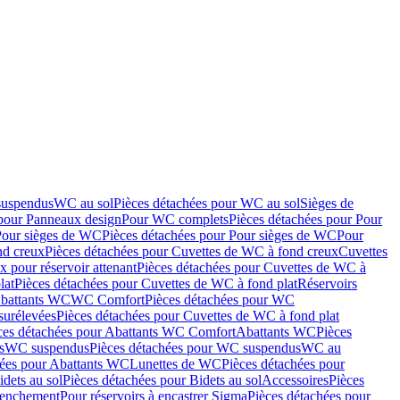
suspendus
WC au sol
Pièces détachées pour WC au sol
Sièges de
 pour Panneaux design
Pour WC complets
Pièces détachées pour Pour
Pour sièges de WC
Pièces détachées pour Pour sièges de WC
Pour
nd creux
Pièces détachées pour Cuvettes de WC à fond creux
Cuvettes
 pour réservoir attenant
Pièces détachées pour Cuvettes de WC à
lat
Pièces détachées pour Cuvettes de WC à fond plat
Réservoirs
Abattants WC
WC Comfort
Pièces détachées pour WC
surélevées
Pièces détachées pour Cuvettes de WC à fond plat
ces détachées pour Abattants WC Comfort
Abattants WC
Pièces
s
WC suspendus
Pièces détachées pour WC suspendus
WC au
hées pour Abattants WC
Lunettes de WC
Pièces détachées pour
idets au sol
Pièces détachées pour Bidets au sol
Accessoires
Pièces
clenchement
Pour réservoirs à encastrer Sigma
Pièces détachées pour