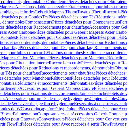
accordements, démontables
Obturateurs
Pièces détachées pour Obturateur
Mapress Acier Inoxydable, accessoires
Etanchements pour tubes et racc
ssemblages de brides
Geberit Mapress Therm
Tuyaux Therm
Raccords
Piè
 détachées pour Coudes
Tés
Pièces détachées pour Tés
Réductions indém
s, démontables
Compensateurs
Pièces détachées pour Compensateurs
Fer
ces détachées pour Raccordements pour chauffage
Accessoires pour Ge
ress Acier Carbone
Pièces détachées pour Geberit Mapress Acier Carb
ns
Coudes
Pièces détachées pour Coudes
Tés
Pièces détachées pour Tés
Ra
ions et raccordements, démontables
Pièces détachées pour Réductions 
r chauffage
Pièces détachées pour Tés pour chauffage
Raccordements po
ts pour tubes et raccords
Fixations pour tubes
Fixations de raccordeme
t Mapress Cuivre
Manchons
Pièces détachées pour Manchons
Réduction
ées pour Circulation interne
Raccords en croix
Pièces détachées pour Ra
Pièces détachées pour Réductions et raccordements, démontables
Obtura
our Tés pour chauffage
Raccordements pour chauffage
Pièces détachées
es détachées pour Manchons
Réductions
Pièces détachées pour Réducti
montables
Réductions et raccordements, démontables
Pièces détachées p
cordements
Accessoires pour Geberit Mapress Cuivre
Pièces détachées 
s détachées pour Fixations de raccordements
Joints d'étanchéité
Sets de 
ues
Accessoires pour unités de rinçage hygiéniques
Capteurs
Câbles
Couve
des de WC avec rinçage forcé hygiénique
Réservoirs à encastrer avec r
mandes de WC avec rinçage forcé hygiénique
Pièces détachées pour Acc
 Blocs d’alimentation
Composants réseau
Accessoires Geberit Connect p
achées pour Gateways
Convertisseurs
Pièces détachées pour Convertisse
rtir FlowFit
Pièces détachées pour Avec raccords à sertir FlowFit
Avec r