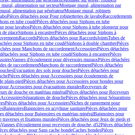
mural, alimentation sur secteur
Montage mural, alimentation par
ural, alimentation par générateur
Montage mural, robinets
vabo
Pièces détachées pour Pour robinetteries de lavabo
Raccordements
hons en tube coudé
Pièces détachées pour Siphons en tube
ur pour lavabos
Pièces détachées pour Siphons à tube plongeur pour
n de place
Siphons à encastrer
Pièces détachées pour Siphons à
uvrements
Raccords
Pièces détachées pour Raccords
Joints
Tubes de
tachées pour Siphons en tube coudé
Siphons à double chambre
Pièces
achées pour Manchons de raccordement
Accessoires
Pièces détachées
 détachées pour Siphons en tube coudé
Siphons à encastrer
Pièces
soires
Vannes d'écoulement pour déversoirs muraux
Pièces détachées
udes de raccordement
Manchons de raccordement
Pièces détachées
ouches
Evacuation des sols pour douches
Pièces détachées pour
uche
Pièces détachées pour Accessoires pour écoulements de
e plain-pied
Pièces détachées pour Accessoires pour bondes pour
 pour Accessoires pour évacuations murales
Receveurs de
urs de douche en matériau minéral
Pièces détachées pour Receveurs
n
Accessoires
Séparations de douche
Pièces détachées pour Séparations
res
Pièces détachées pour Accessoires
Niches de rangement pour
es
Baignoires
Baignoires en acrylique sanitaire
Pièces détachées pour
es détachées pour Baignoires en matériau minéral
Baignoires pour
e traverses et fixations murales
Pièces détachées pour Jeux de pieds et
s
Vannes d'écoulement pour receveurs de douche, d52
Pièces détachées
èces détachées pour Sans cache bonde
Caches bondes
Pièces