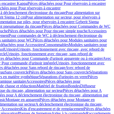
à encastrer Kappa
Pièces détachées pour Pour réservoirs à encastrer
chées pour Pour réservoirs à encastrer
 déclenchement électronique du rinçage
Pour alimentation sur
erit Sigma 12 cm
Pour alimentation sur secteur, pour réservoirs à
imentation par piles, pour réservoirs à encastrer Geberit Sigma
 pneumatique du rinçage
Pièces détachées pour Commandes de WC
ouche
Pièces détachées pour Pour rinçage simple touche
Accessoires
rement
Pour commandes de WC à déclenchement électronique du
 sanitaires pour WC
Pièces détachées pour Modules sanitaires pour
 détachées pour Accessoires
Consommables
Modules sanitaires pour
sol
Urinoirs
Urinoirs, fonctionnement avec rinçage, avec rebord de
rcle
Urinoirs, fonctionnement avec rinçage, sans rebord de
ces détachées pour Commande d'urinoir apparente ou à encastrer
Avec
r Pour commande d'urinoir intégrée
Urinoirs, fonctionnement avec
es détachées pour Sans rebord de rinçage
Avec rebord de
eau
Sans couvercle
Pièces détachées pour Sans couvercle
Séparations
rs en matière synthétique
Séparations d'urinoirs en verre
Pièces
ramique sanitaire
Accessoires
Pièces détachées pour
de chasse et réductions
Matériel de fixation
Bondes
Diffuseur
ue du rinçage, alimentation sur secteur
Pièces détachées pour A
ées pour A déclenchement électronique du rinçage, alimentation par
asic
Montage en apparent
Pièces détachées pour Montage en
imentation sur secteur
A déclenchement électronique du rinçage,
r Accessoires
Kits d'encastrement et de remplacement
Pièces détachées
 rénovation
Plaques de fermeture
Aides à la commande
Raccordements