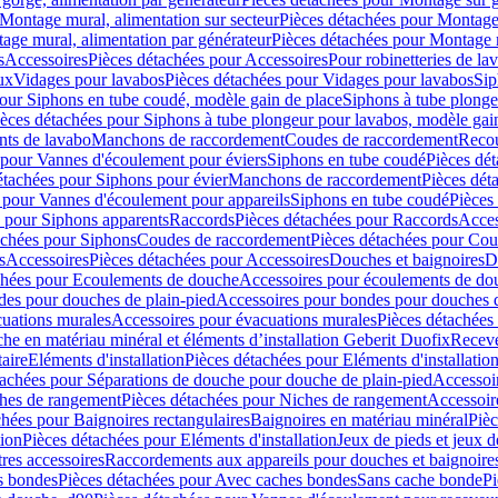
Montage mural, alimentation sur secteur
Pièces détachées pour Montage 
age mural, alimentation par générateur
Pièces détachées pour Montage m
s
Accessoires
Pièces détachées pour Accessoires
Pour robinetteries de la
ux
Vidages pour lavabos
Pièces détachées pour Vidages pour lavabos
Sip
our Siphons en tube coudé, modèle gain de place
Siphons à tube plonge
ièces détachées pour Siphons à tube plongeur pour lavabos, modèle gai
nts de lavabo
Manchons de raccordement
Coudes de raccordement
Reco
 pour Vannes d'écoulement pour éviers
Siphons en tube coudé
Pièces dé
étachées pour Siphons pour évier
Manchons de raccordement
Pièces dét
 pour Vannes d'écoulement pour appareils
Siphons en tube coudé
Pièces
s pour Siphons apparents
Raccords
Pièces détachées pour Raccords
Acces
achées pour Siphons
Coudes de raccordement
Pièces détachées pour Co
s
Accessoires
Pièces détachées pour Accessoires
Douches et baignoires
D
chées pour Ecoulements de douche
Accessoires pour écoulements de do
des pour douches de plain-pied
Accessoires pour bondes pour douches d
cuations murales
Accessoires pour évacuations murales
Pièces détachées
e en matériau minéral et éléments d’installation Geberit Duofix
Receve
aire
Eléments d'installation
Pièces détachées pour Eléments d'installatio
tachées pour Séparations de douche pour douche de plain-pied
Accessoi
hes de rangement
Pièces détachées pour Niches de rangement
Accessoir
chées pour Baignoires rectangulaires
Baignoires en matériau minéral
Pièc
tion
Pièces détachées pour Eléments d'installation
Jeux de pieds et jeux d
res accessoires
Raccordements aux appareils pour douches et baignoire
s bondes
Pièces détachées pour Avec caches bondes
Sans cache bonde
Pi