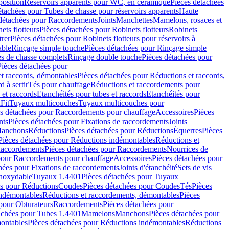
position
Réservoirs apparents pour WC, en céramique
Pièces détachées
étachées pour Tubes de chasse pour réservoirs apparents
Haute
détachées pour Raccordements
Joints
Manchettes
Mamelons, rosaces et
ets flotteurs
Pièces détachées pour Robinets flotteurs
Robinets
trer
Pièces détachées pour Robinets flotteurs pour réservoirs à
able
Rinçage simple touche
Pièces détachées pour Rinçage simple
s de chasse complets
Rinçage double touche
Pièces détachées pour
Pièces détachées pour
t raccords, démontables
Pièces détachées pour Réductions et raccords,
d à sertir
Tés pour chauffage
Réductions et raccordements pour
 et raccords
Etanchéités pour tubes et raccords
Etanchéités pour
Fit
Tuyaux multicouches
Tuyaux multicouches pour
s détachées pour Raccordements pour chauffage
Accessoires
Pièces
nts
Pièces détachées pour Fixations de raccordements
Joints
Manchons
Réductions
Pièces détachées pour Réductions
Équerres
Pièces
Pièces détachées pour Réductions indémontables
Réductions et
accordements
Pièces détachées pour Raccordements
Nourrices de
pour Raccordements pour chauffage
Accessoires
Pièces détachées pour
hées pour Fixations de raccordements
Joints d'étanchéité
Sets de vis
Inoxydable
Tuyaux 1.4401
Pièces détachées pour Tuyaux
es pour Réductions
Coudes
Pièces détachées pour Coudes
Tés
Pièces
indémontables
Réductions et raccordements, démontables
Pièces
pour Obturateurs
Raccordements
Pièces détachées pour
achées pour Tubes 1.4401
Mamelons
Manchons
Pièces détachées pour
ontables
Pièces détachées pour Réductions indémontables
Réductions