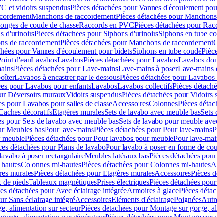
C et vidoirs suspendus
Pièces détachées pour Vannes d'écoulement pou
ccordement
Manchons de raccordement
Pièces détachées pour Manchons
longes de coude de chasse
Raccords en PVC
Pièces détachées pour Ra
s d'urinoirs
Pièces détachées pour Siphons d'urinoirs
Siphons en tube c
ns de raccordement
Pièces détachées pour Manchons de raccordement
C
chées pour Vannes d'écoulement pour bidets
Siphons en tube coudé
Pièc
Point d'eau
Lavabos
Lavabos
Pièces détachées pour Lavabos
Lavabos dou
ains
Pièces détachées pour Lave-mains
Lave-mains à poser
Lave-mains 
oîter
Lavabos à encastrer par le dessous
Pièces détachées pour Lavabos à
ées pour Lavabos pour enfants
Lavabos
Lavabos collectifs
Pièces détaché
our Déversoirs muraux
Vidoirs suspendus
Pièces détachées pour Vidoirs
es pour Lavabos pour salles de classe
Accessoires
Colonnes
Pièces détac
Caches décoratifs
Etagères murales
Sets de lavabo avec meuble bas
Sets 
es pour Sets de lavabo avec meuble bas
Sets de lavabo pour meuble ave
ur Meubles bas
Pour lave-mains
Pièces détachées pour Pour lave-mains
P
r meuble
Pièces détachées pour Pour lavabos pour meuble
Pour lave-mai
ces détachées pour Plans de lavabo
Pour lavabo à poser en forme de cou
lavabo à poser rectangulaire
Meubles latéraux bas
Pièces détachées pour
 hautes
Colonnes mi-hautes
Pièces détachées pour Colonnes mi-hautes
A
res murales
Pièces détachées pour Etagères murales
Accessoires
Pièces d
x de pieds
Tableaux magnétiques
Prises électriques
Pièces détachées pour 
es détachées pour Avec éclairage intégrée
Armoires à glace
Pièces détac
ur Sans éclairage intégré
Accessoires
Eléments d'éclairage
Poignées
Autr
e, alimentation sur secteur
Pièces détachées pour Montage sur gorge, al
gorge, alimentation par générateur
Pièces détachées pour Montage sur g