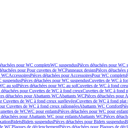
détachées pour WC complets
WC suspendus
Pièces détachées pour WC 
détachées pour Pour cuvettes de WC
Panneaux design
Pièces détachées
de WC
Accessoires
Pièces détachées pour Accessoires
Pour WC complets
 suspendus
Pièces détachées pour WC suspendus
Cuvettes de WC à fo
WC au sol
Pièces détachées pour WC au sol
Cuvettes de WC à fond creux
s détachées pour Cuvettes de WC à fond creux
Cuvettes de WC à fond p
ces détachées pour Abattants WC
Abattants WC
Pièces détachées pour 
ur Cuvettes de WC à fond creux surélevées
Cuvettes de WC à fond plat 
our Cuvettes de WC à fond creux rallongées
Abattants WC Comfort
Piè
Lunettes de WC
WC pour enfants
Pièces détachées pour WC pour enfant
 détachées pour Abattants WC pour enfants
Abattants WC
Pièces détac
ixation
Bidets
Bidets suspendus
Pièces détachées pour Bidets suspendus
B
 de WC
Plaques de déclenchement
Pièces détachées pour Plaques de dé