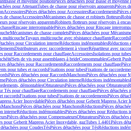
ant
Basse et moyenne position
Pièces détachées pour Basse et moyenne 
achées pour Attenant
Tubes de chasse pour réservoirs apparents
Pièces d
on
Accessoires
Pièces détachées pour Accessoires
Raccordements
Pièces 
s de chasse
Accessoires
Mécanismes de chasse et robinets flotteurs
Robin
eurs pour réservoirs apparents
Robinets flotteurs pour réservoirs à encas
 chasse
Rinçage interrompable
Pièces détachées pour Rinçage interromp
touche
Mécanismes de chasse complets
Pièces détachées pour Mécanisme
 multicouche
Tuyaux multicouche avec résistance chauffante
Raccords
étachées pour Circulation interne
Réductions indémontables
Réductions e
rdements
Distributeurs avec raccordement à visser
Répartiteur avec raccor
es pour Raccordements pour chauffage
Accessoires
Isolations pour tubes
nchéité
Sets de vis pour assemblages à bride
Consommables
Geberit Push
ces détachées pour Raccordements
Raccordements pour chauffage
Pièce
ts pour tubes et raccords
Fixations pour tubes
Fixations de raccordeme
ords
Pièces détachées pour Raccords
Manchons
Pièces détachées pour 
erne
Pièces détachées pour Circulation interne
Réductions indémontables
cordements, démontables
Obturateurs
Pièces détachées pour Obturateurs
R
ur Tés pour chauffage
Raccordements pour chauffage
Pièces détachées 
et raccords
Fixations pour tubes
Fixations de raccordements
Pièces détac
apress Acier Inoxydable
Pièces détachées pour Geberit Mapress Acier 
s
Manchons
Pièces détachées pour Manchons
Réductions
Pièces détaché
on interne
Réductions indémontables
Pièces détachées pour Réductions 
eurs
Pièces détachées pour Compensateurs
Obturateurs
Pièces détachées 
es pour Geberit Mapress Acier Inoxydable, gaz
Tubes 1.4401
Pièces dét
 détachées pour Coudes
Tés
Pièces détachées pour Tés
Réductions indém