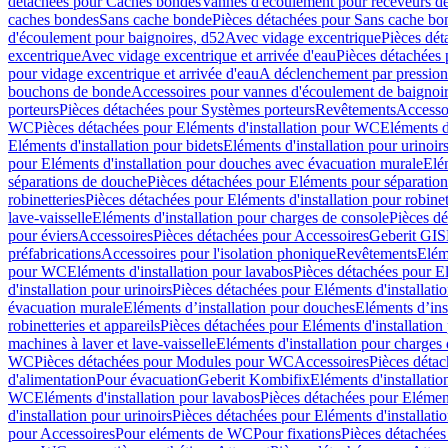
détachées pour Caches bondes
Vannes d'écoulement pour receveurs d
caches bondes
Sans cache bonde
Pièces détachées pour Sans cache bo
d'écoulement pour baignoires, d52
Avec vidage excentrique
Pièces dét
excentrique
Avec vidage excentrique et arrivée d'eau
Pièces détachées 
pour vidage excentrique et arrivée d'eau
A déclenchement par pressio
bouchons de bonde
Accessoires pour vannes d'écoulement de baignoi
porteurs
Pièces détachées pour Systèmes porteurs
Revêtements
Accesso
WC
Pièces détachées pour Eléments d'installation pour WC
Eléments d
Eléments d'installation pour bidets
Eléments d'installation pour urinoir
pour Eléments d'installation pour douches avec évacuation murale
Elé
séparations de douche
Pièces détachées pour Eléments pour séparatio
robinetteries
Pièces détachées pour Eléments d'installation pour robinet
lave-vaisselle
Eléments d'installation pour charges de console
Pièces dé
pour éviers
Accessoires
Pièces détachées pour Accessoires
Geberit GIS
préfabrications
Accessoires pour l'isolation phonique
Revêtements
Eléme
pour WC
Eléments d'installation pour lavabos
Pièces détachées pour El
d'installation pour urinoirs
Pièces détachées pour Eléments d'installatio
évacuation murale
Eléments d’installation pour douches
Eléments d’ins
robinetteries et appareils
Pièces détachées pour Eléments d'installation 
machines à laver et lave-vaisselle
Eléments d'installation pour charges
WC
Pièces détachées pour Modules pour WC
Accessoires
Pièces détac
d'alimentation
Pour évacuation
Geberit Kombifix
Eléments d'installatio
WC
Eléments d'installation pour lavabos
Pièces détachées pour Elément
d'installation pour urinoirs
Pièces détachées pour Eléments d'installatio
pour Accessoires
Pour eléments de WC
Pour fixations
Pièces détachées