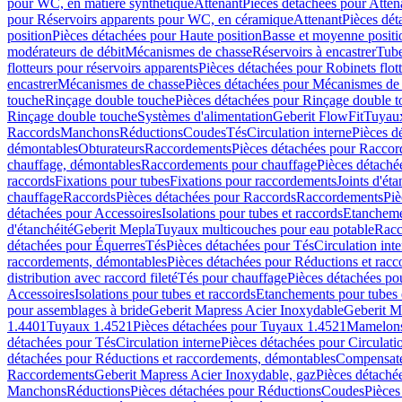
pour WC, en matière synthétique
Attenant
Pièces détachées pour Atten
pour Réservoirs apparents pour WC, en céramique
Attenant
Pièces dét
position
Pièces détachées pour Haute position
Basse et moyenne positi
modérateurs de débit
Mécanismes de chasse
Réservoirs à encastrer
Tube
flotteurs pour réservoirs apparents
Pièces détachées pour Robinets flott
encastrer
Mécanismes de chasse
Pièces détachées pour Mécanismes de
touche
Rinçage double touche
Pièces détachées pour Rinçage double 
Rinçage double touche
Systèmes d'alimentation
Geberit FlowFit
Tuyaux
Raccords
Manchons
Réductions
Coudes
Tés
Circulation interne
Pièces d
démontables
Obturateurs
Raccordements
Pièces détachées pour Racco
chauffage, démontables
Raccordements pour chauffage
Pièces détaché
raccords
Fixations pour tubes
Fixations pour raccordements
Joints d'éta
chauffage
Raccords
Pièces détachées pour Raccords
Raccordements
Piè
détachées pour Accessoires
Isolations pour tubes et raccords
Etanchemen
d'étanchéité
Geberit Mepla
Tuyaux multicouches pour eau potable
Racc
détachées pour Équerres
Tés
Pièces détachées pour Tés
Circulation int
raccordements, démontables
Pièces détachées pour Réductions et rac
distribution avec raccord fileté
Tés pour chauffage
Pièces détachées po
Accessoires
Isolations pour tubes et raccords
Etanchements pour tubes 
pour assemblages à bride
Geberit Mapress Acier Inoxydable
Geberit M
1.4401
Tuyaux 1.4521
Pièces détachées pour Tuyaux 1.4521
Mamelon
détachées pour Tés
Circulation interne
Pièces détachées pour Circulati
détachées pour Réductions et raccordements, démontables
Compensat
Raccordements
Geberit Mapress Acier Inoxydable, gaz
Pièces détaché
Manchons
Réductions
Pièces détachées pour Réductions
Coudes
Pièces