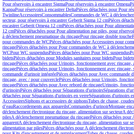
Pour réservoirs à encastrer Sigma
Pour réservoirs à encastrer Omega
Pi
Kappa
Pour réservoirs à encastrer Delta
Pièces détachées pour Pour rés
Twinline
Accessoires
Consommables
Commandes de WC à déclenchemen
secteur, pour réservoirs à encastrer Geberit Sigma 12 cm
Pièces détach
encastrer Geberit Omega 12 cm
Pièces détachées pour Pour alimentati
12 cm
Pièces détachées pour Pour alimentation par piles, pour réservo
à déclenchement pneumatique du rinçage
Pour rinçage double touche
P
pour commandes de WC
Pièces détachées pour Accessoires pour c
rinçage
Pièces détachées pour Pour commandes de WC à déclenchemen
WC
Pour WC suspendus
Pièces détachées pour Pour WC suspendus
P
bidets
Pièces détachées pour Modules sanitaires pour bidets
Pour bidets
rinçage
Pièces détachées pour Urinoirs, fonctionnement avec rinçage, 
rinçage
Pièces détachées pour Urinoirs, fonctionnement avec rinçage, 
commande d'urinoir intégrée
Pièces détachées pour Avec commande d'u
rinçage, avec / pour couvercle
Pièces détachées pour Urinoirs, fonctio
rinçage
Pièces détachées pour Avec rebord de rinçage
Urinoirs, foncti
d'urinoirs
Pièces détachées pour Séparations d'urinoirs
Séparations d'ur
détachées pour Séparations d'urinoirs en verre
Séparations d'urinoirs e
Accessoires
Siphons et accessoires de siphons
Tubes de chasse, coudes
d’eau
Raccordements aux appareils
Commandes d'urinoir
Montage enca
déclenchement électronique du rinçage, alimentation sur secteur
A décl
piles
A déclenchement pneumatique du rinçage
Pièces détachées pour
apparent
A déclenchement électronique du rinçage, alimentation sur se
alimentation par piles
Pièces détachées pour A déclenchement électroni
pour Kits d'encastrement et de remplacement
Tubes de chasse, coudes 