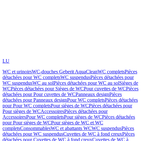
LU
WC et urinoirs
WC-douches Geberit AquaClean
WC complets
Pièces
détachées pour WC complets
WC suspendus
Pièces détachées pour
WC suspendus
WC au sol
Pièces détachées pour WC au sol
Sièges de
WC
Pièces détachées pour Sièges de WC
Pour cuvettes de WC
Pièces
détachées pour Pour cuvettes de WC
Panneaux design
Pièces
détachées pour Panneaux design
Pour WC complets
Pièces détachées
pour Pour WC complets
Pour sièges de WC
Pièces détachées pour
Pour sièges de WC
Accessoires
Pièces détachées pour
Accessoires
Pour WC complets
Pour sièges de WC
Pièces détachées
pour Pour sièges de WC
Pour sièges de WC et WC
complets
Consommables
WC et abattants WC
WC suspendus
Pièces
détachées pour WC suspendus
Cuvettes de WC à fond creux
Pièces
détachées pour Cuvettes de WC à fond creux
Cuvettes de WC à