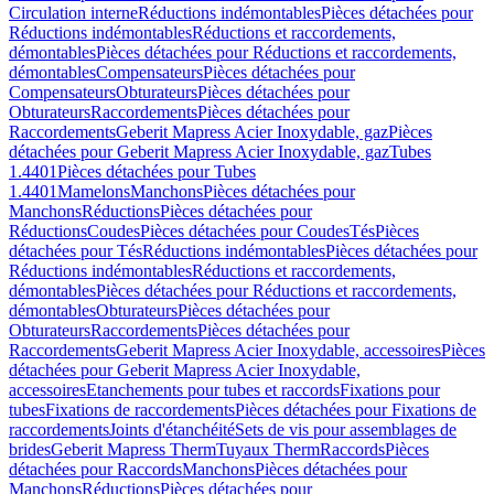
Circulation interne
Réductions indémontables
Pièces détachées pour
Réductions indémontables
Réductions et raccordements,
démontables
Pièces détachées pour Réductions et raccordements,
démontables
Compensateurs
Pièces détachées pour
Compensateurs
Obturateurs
Pièces détachées pour
Obturateurs
Raccordements
Pièces détachées pour
Raccordements
Geberit Mapress Acier Inoxydable, gaz
Pièces
détachées pour Geberit Mapress Acier Inoxydable, gaz
Tubes
1.4401
Pièces détachées pour Tubes
1.4401
Mamelons
Manchons
Pièces détachées pour
Manchons
Réductions
Pièces détachées pour
Réductions
Coudes
Pièces détachées pour Coudes
Tés
Pièces
détachées pour Tés
Réductions indémontables
Pièces détachées pour
Réductions indémontables
Réductions et raccordements,
démontables
Pièces détachées pour Réductions et raccordements,
démontables
Obturateurs
Pièces détachées pour
Obturateurs
Raccordements
Pièces détachées pour
Raccordements
Geberit Mapress Acier Inoxydable, accessoires
Pièces
détachées pour Geberit Mapress Acier Inoxydable,
accessoires
Etanchements pour tubes et raccords
Fixations pour
tubes
Fixations de raccordements
Pièces détachées pour Fixations de
raccordements
Joints d'étanchéité
Sets de vis pour assemblages de
brides
Geberit Mapress Therm
Tuyaux Therm
Raccords
Pièces
détachées pour Raccords
Manchons
Pièces détachées pour
Manchons
Réductions
Pièces détachées pour