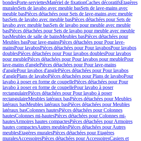
bondes
Porte-serviettes
Matériel de fixation
Caches décoratifs
Etagères
murales
Sets de lavabo avec meuble bas
Sets de lave-mains avec
meuble bas
Pièces détachées pour Sets de lave-mains avec meuble
bas
Sets de lavabo avec meuble bas
Pièces détachées pour Sets de
lavabo avec meuble bas
Sets de lavabo pour meuble avec meuble
bas
Pièces détachées pour Sets de lavabo pour meuble avec meuble
bas
Meubles de salle de bains
Meubles bas
Pièces détachées pour
Meubles bas
Pour lave-mains
Pièces détachées pour Pour lave-
mains
Pour lavabos
Pièces détachées pour Pour lavabos
Pour lavabos
doubles
Pièces détachées pour Pour lavabos doubles
Pour lavabos
pour meuble
Pièces détachées pour Pour lavabos pour meuble
Pour
lave-mains d'angle
Pièces détachées pour Pour lave-mains
d'angle
Pour lavabos d'angle
Pièces détachées pour Pour lavabos
d'angle
Plans de lavabo
Pièces détachées pour Plans de lavabo
Pour
lavabo à poser en forme de coupelle
Pièces détachées pour Pour
lavabo à poser en forme de coupelle
Pour lavabo à poser
rectangulaire
Pièces détachées pour Pour lavabo à poser
rectangulaire
Meubles latéraux bas
Pièces détachées pour Meubles
latéraux bas
Meubles latéraux bas
Pièces détachées pour Meubles
latéraux bas
Colonnes hautes
Pièces détachées pour Colonnes
hautes
Colonnes mi-hautes
Pièces détachées pour Colonnes mi-
hautes
Armoires hautes compactes
Pièces détachées pour Armoires
hautes compactes
Autres meubles
Pièces détachées pour Autres
meubles
Etagères murales
Pièces détachées pour Etagères
murales
Accessoires
Pièces détachées pour Accessoires
Casiers et