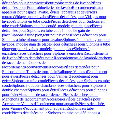
détachées pour Accessoires
Pour robinetteries de lavabo
Pièces
détachées pour Pour robinetteries de lavabo
Raccordements aux
appareils pour espace lavabo, éviers, appareils et déversoirs
muraux
Vidages pour lavabos
Pièces détachées pour Vidages pour
lavabos
Siphons en tube coudé
Pièces détachées pour Siphons en
tube coudé
Siphons en tube coudé, modèle gain de place
Pièces
détachées pour Siphons en tube coudé, modèle gain de
place
Siphons à tube plongeur pour lavabos
Pièces détachées pour
Siphons à tube plongeur pour lavabos
Siphons à tube plongeur pour
lavabos, modèle gain de place
Pièces détachées pour Siphons à tube
plongeur pour lavabos, modèle gain de place
Siphons à
encastrer
Pièces détachées pour Siphons à encastrer
Raccordements
de lavabo
Pièces détachées pour Raccordements de lavabo
Manchons
de raccordement
Coudes de
raccordement
Recouvrements
Raccords
Pièces détachées pour
Raccords
Joints
Tubes de trop-plein
Rallonges
Vannes d'écoulement
pour éviers
Pièces détachées pour Vannes d'écoulement pour
éviers
Siphons en tube coudé
Pièces détachées pour Siphons en tube
coudé
Siphons à double chambre
Pièces détachées pour Siphons à
double chambre
Siphons pour évier
Pièces détachées pour Siphons
pour évier
Manchons de raccordement
Pièces détachées pour
Manchons de raccordement
Accessoires
Pièces détachées pour
Accessoires
Vannes d'écoulement pour appareils
Pièces détachées
pour Vannes d'écoulement pour appareils
Siphons en tube
coudé
Pièces détachées pour Siphons en tube coudé
Siphons à