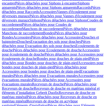
encastrer
Pièces détachées pour Siphons à encastrer
Siphons
apparents
Pièces détachées pour Siphons apparents
Raccords
Pièces
détachées pour Raccords
Accessoires
Vannes d'écoulement pour
déversoirs muraux
Pièces détachées pour Vannes d'écoulement pour
déversoirs muraux
Siphons
Pièces détachées pour Siphons
Coudes de
raccordement
Pièces détachées pour Coudes de
raccordement
Manchons de raccordement
Pièces détachées pour
Manchons de raccordement
Bondes
Pièces détachées pour
Bondes
Accessoires
Pièces détachées pour Accessoires
Douches et
baignoires
Douches
Evacuation des sols pour douches
Pièces
détachées pour Evacuation des sols pour douches
Ecoulements de
douche
Pièces détachées pour Ecoulements de douche
Accessoires
pour écoulements de douche
Pièces détachées pour Accessoires pour
écoulements de douche
Bondes pour douches de plain-pied
Pièces
détachées pour Bondes pour douches de plain-pied
Accessoires pour
bondes pour douches de plain-pied
Pièces détachées pour
Accessoires pour bondes pour douches de plain-pied
Evacuations
murales
Pièces détachées pour Evacuations murales
Accessoires pour
évacuations murales
Pièces détachées pour Accessoires pour
évacuations murales
Receveurs de douche
Pièces détachées pour
Receveurs de douche
Receveurs de douche en matériau minéral et
éléments d’installation Geberit Duofix
Receveurs de douche en
matériau minéral
Pièces détachées pour Receveurs de douche en
matériau minéral
Receveurs de douche en acrylique
sanitaire
Eléments d'installation
Pièces détachées pour Eléments