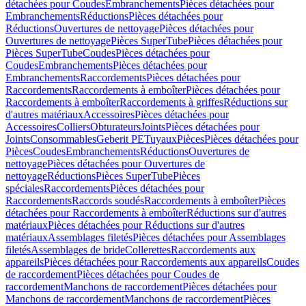
détachées pour Coudes
Embranchements
Pièces détachées pour
Embranchements
Réductions
Pièces détachées pour
Réductions
Ouvertures de nettoyage
Pièces détachées pour
Ouvertures de nettoyage
Pièces SuperTube
Pièces détachées pour
Pièces SuperTube
Coudes
Pièces détachées pour
Coudes
Embranchements
Pièces détachées pour
Embranchements
Raccordements
Pièces détachées pour
Raccordements
Raccordements à emboîter
Pièces détachées pour
Raccordements à emboîter
Raccordements à griffes
Réductions sur
d'autres matériaux
Accessoires
Pièces détachées pour
Accessoires
Colliers
Obturateurs
Joints
Pièces détachées pour
Joints
Consommables
Geberit PE
Tuyaux
Pièces
Pièces détachées pour
Pièces
Coudes
Embranchements
Réductions
Ouvertures de
nettoyage
Pièces détachées pour Ouvertures de
nettoyage
Réductions
Pièces SuperTube
Pièces
spéciales
Raccordements
Pièces détachées pour
Raccordements
Raccords soudés
Raccordements à emboîter
Pièces
détachées pour Raccordements à emboîter
Réductions sur d'autres
matériaux
Pièces détachées pour Réductions sur d'autres
matériaux
Assemblages filetés
Pièces détachées pour Assemblages
filetés
Assemblages de bride
Collerettes
Raccordements aux
appareils
Pièces détachées pour Raccordements aux appareils
Coudes
de raccordement
Pièces détachées pour Coudes de
raccordement
Manchons de raccordement
Pièces détachées pour
Manchons de raccordement
Manchons de raccordement
Pièces