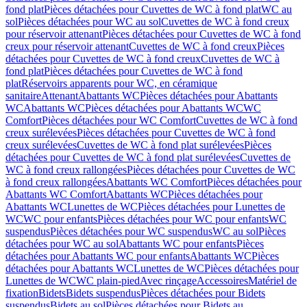
fond plat
Pièces détachées pour Cuvettes de WC à fond plat
WC au
sol
Pièces détachées pour WC au sol
Cuvettes de WC à fond creux
pour réservoir attenant
Pièces détachées pour Cuvettes de WC à fond
creux pour réservoir attenant
Cuvettes de WC à fond creux
Pièces
détachées pour Cuvettes de WC à fond creux
Cuvettes de WC à
fond plat
Pièces détachées pour Cuvettes de WC à fond
plat
Réservoirs apparents pour WC, en céramique
sanitaire
Attenant
Abattants WC
Pièces détachées pour Abattants
WC
Abattants WC
Pièces détachées pour Abattants WC
WC
Comfort
Pièces détachées pour WC Comfort
Cuvettes de WC à fond
creux surélevées
Pièces détachées pour Cuvettes de WC à fond
creux surélevées
Cuvettes de WC à fond plat surélevées
Pièces
détachées pour Cuvettes de WC à fond plat surélevées
Cuvettes de
WC à fond creux rallongées
Pièces détachées pour Cuvettes de WC
à fond creux rallongées
Abattants WC Comfort
Pièces détachées pour
Abattants WC Comfort
Abattants WC
Pièces détachées pour
Abattants WC
Lunettes de WC
Pièces détachées pour Lunettes de
WC
WC pour enfants
Pièces détachées pour WC pour enfants
WC
suspendus
Pièces détachées pour WC suspendus
WC au sol
Pièces
détachées pour WC au sol
Abattants WC pour enfants
Pièces
détachées pour Abattants WC pour enfants
Abattants WC
Pièces
détachées pour Abattants WC
Lunettes de WC
Pièces détachées pour
Lunettes de WC
WC plain-pied
Avec rinçage
Accessoires
Matériel de
fixation
Bidets
Bidets suspendus
Pièces détachées pour Bidets
suspendus
Bidets au sol
Pièces détachées pour Bidets au