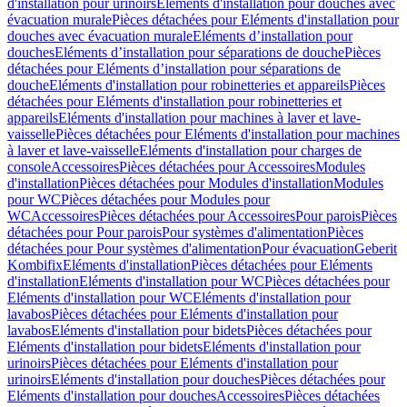
d'installation pour urinoirs
Eléments d'installation pour douches avec
évacuation murale
Pièces détachées pour Eléments d'installation pour
douches avec évacuation murale
Eléments d’installation pour
douches
Eléments d’installation pour séparations de douche
Pièces
détachées pour Eléments d’installation pour séparations de
douche
Eléments d'installation pour robinetteries et appareils
Pièces
détachées pour Eléments d'installation pour robinetteries et
appareils
Eléments d'installation pour machines à laver et lave-
vaisselle
Pièces détachées pour Eléments d'installation pour machines
à laver et lave-vaisselle
Eléments d'installation pour charges de
console
Accessoires
Pièces détachées pour Accessoires
Modules
d'installation
Pièces détachées pour Modules d'installation
Modules
pour WC
Pièces détachées pour Modules pour
WC
Accessoires
Pièces détachées pour Accessoires
Pour parois
Pièces
détachées pour Pour parois
Pour systèmes d'alimentation
Pièces
détachées pour Pour systèmes d'alimentation
Pour évacuation
Geberit
Kombifix
Eléments d'installation
Pièces détachées pour Eléments
d'installation
Eléments d'installation pour WC
Pièces détachées pour
Eléments d'installation pour WC
Eléments d'installation pour
lavabos
Pièces détachées pour Eléments d'installation pour
lavabos
Eléments d'installation pour bidets
Pièces détachées pour
Eléments d'installation pour bidets
Eléments d'installation pour
urinoirs
Pièces détachées pour Eléments d'installation pour
urinoirs
Eléments d'installation pour douches
Pièces détachées pour
Eléments d'installation pour douches
Accessoires
Pièces détachées