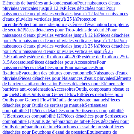
Eléments de barrières anti-condensation
Pour naissances d'eaux
pluviales verticales jusqu'à 12 l/s
Pièces détachées pour Pour
naissances d'eaux pluviales verticales jusqu'à 12 l/s
Pour naissances
d'eaux pluviales verticales jusqu'à 25 l/s
Protection
incendie
Protection incendie pour systèmes d'évacuation
Trop-pleins
de sécurité
Pièces détachées pour Trop-pleins de sécurité
Pour
naissances d'eaux pluviales verticales jusqu'à 12 l/s
Pièces détachées
pour Pour naissances d'eaux pluviales verticales jusqu'à 12 l/s
Pour
naissances d'eaux pluviales verticales jusqu'à 25 l/s
Pièces détachées
pour Pour naissances d'eaux pluviales verticales jusqu'à 25
l/s
Fixations
Système de fixation d40–200
Système de fixation d250–
315
Accessoires
Pièces détachées pour Accessoires
Pour
naissances
Pièces détachées pour Pour naissances
Pour
fixations
Evacuation des toitures conventionnelle
Naissances d'eaux
pluviales
Pièces détachées pour Naissances d'eaux pluviales
Eléments
de barrières anti-condensation
Pièces détachées pour Eléments de
barrières anti-condensation
Accessoires
Outils, composants réseau et
logiciels
Outils
Outils pour Geberit FlowFit
Pièces détachées pour
Outils pour Geberit FlowFit
Outils de sertissage manuels
Pièces
détachées pour Outils de sertissage manuels
Sertisseuses
compatibilité [1]
Pièces détachées pour Sertisseuses compatibilité
[1]
Sertisseuses compatibilité [2]
Pièces détachées pour Sertisseuses
compatibilité [2]
Outils de préparation de tube
Pièces détachées pour
Outils de préparation de tube
Bouchons d'essai de pression
Pièces
détachées pour Bouchons d'essai de pression
Equipements de