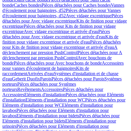
bonde
Caches bondes
Pièces détachées pour Caches bondes
Vannes
d'écoulement pour baignoires, d52
Pièces détachées pour Vannes
d'écoulement pour baignoires, d52
Avec vidage excentrique
Pièces
détachées pour Avec vidage excentrique
Kits de finition pour vidage
excentrique
Pièces détachées pour Kits de finition pour vidage
excentrique
Avec vidage excentrique et arrivée d'eau
Pièces
détachées pour Avec vidage excentrique et arrivée d'eau
Kits de
finition pour vidage excentrique et arrivée d'eau
Pièces détachées
pour Kits de finition pour vidage excentrique et arrivée d'eau
A
déclenchement par pression PushControl
Pièces détachées pour A
déclenchement par pression PushControl
Avec bouchons de
bonde
Pièces détachées pour Avec bouchons de bonde
Accessoires
pour vannes d'écoulement de baignoires
Kits de
raccordement
Arrivées d'eau
Systèmes d'installation et de chasse
d'eau
Geberit Duofix
Parois
Pièces détachées pour Parois
Systèmes
porteurs
Pièces détachées pour Systèmes
porteurs
Revêtements
Accessoires
Pièces détachées pour
Accessoires
Eléments d'installation
Pièces détachées pour Eléments
d'installation
Eléments d'installation pour WC
Pièces détachées pour
Eléments d'installation pour WC
Eléments d'installation pour
lavabos
Pièces détachées pour Eléments d'installation pour
lavabos
Eléments d'installation pour bidets
Pièces détachées pour
Eléments d'installation pour bidets
Eléments d'installation pour
urinoirs
Pièces détachées pour Eléments d'installation pour