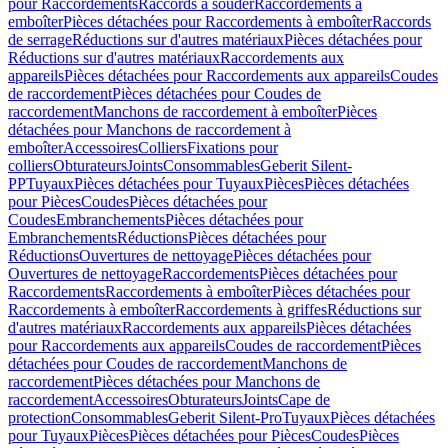
pour Raccordements
Raccords à souder
Raccordements à
emboîter
Pièces détachées pour Raccordements à emboîter
Raccords
de serrage
Réductions sur d'autres matériaux
Pièces détachées pour
Réductions sur d'autres matériaux
Raccordements aux
appareils
Pièces détachées pour Raccordements aux appareils
Coudes
de raccordement
Pièces détachées pour Coudes de
raccordement
Manchons de raccordement à emboîter
Pièces
détachées pour Manchons de raccordement à
emboîter
Accessoires
Colliers
Fixations pour
colliers
Obturateurs
Joints
Consommables
Geberit Silent-
PP
Tuyaux
Pièces détachées pour Tuyaux
Pièces
Pièces détachées
pour Pièces
Coudes
Pièces détachées pour
Coudes
Embranchements
Pièces détachées pour
Embranchements
Réductions
Pièces détachées pour
Réductions
Ouvertures de nettoyage
Pièces détachées pour
Ouvertures de nettoyage
Raccordements
Pièces détachées pour
Raccordements
Raccordements à emboîter
Pièces détachées pour
Raccordements à emboîter
Raccordements à griffes
Réductions sur
d'autres matériaux
Raccordements aux appareils
Pièces détachées
pour Raccordements aux appareils
Coudes de raccordement
Pièces
détachées pour Coudes de raccordement
Manchons de
raccordement
Pièces détachées pour Manchons de
raccordement
Accessoires
Obturateurs
Joints
Cape de
protection
Consommables
Geberit Silent-Pro
Tuyaux
Pièces détachées
pour Tuyaux
Pièces
Pièces détachées pour Pièces
Coudes
Pièces