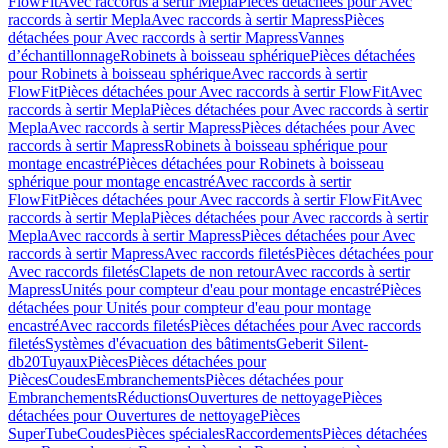
FlowFit
Avec raccords à sertir Mepla
Pièces détachées pour Avec
raccords à sertir Mepla
Avec raccords à sertir Mapress
Pièces
détachées pour Avec raccords à sertir Mapress
Vannes
d’échantillonnage
Robinets à boisseau sphérique
Pièces détachées
pour Robinets à boisseau sphérique
Avec raccords à sertir
FlowFit
Pièces détachées pour Avec raccords à sertir FlowFit
Avec
raccords à sertir Mepla
Pièces détachées pour Avec raccords à sertir
Mepla
Avec raccords à sertir Mapress
Pièces détachées pour Avec
raccords à sertir Mapress
Robinets à boisseau sphérique pour
montage encastré
Pièces détachées pour Robinets à boisseau
sphérique pour montage encastré
Avec raccords à sertir
FlowFit
Pièces détachées pour Avec raccords à sertir FlowFit
Avec
raccords à sertir Mepla
Pièces détachées pour Avec raccords à sertir
Mepla
Avec raccords à sertir Mapress
Pièces détachées pour Avec
raccords à sertir Mapress
Avec raccords filetés
Pièces détachées pour
Avec raccords filetés
Clapets de non retour
Avec raccords à sertir
Mapress
Unités pour compteur d'eau pour montage encastré
Pièces
détachées pour Unités pour compteur d'eau pour montage
encastré
Avec raccords filetés
Pièces détachées pour Avec raccords
filetés
Systèmes d'évacuation des bâtiments
Geberit Silent-
db20
Tuyaux
Pièces
Pièces détachées pour
Pièces
Coudes
Embranchements
Pièces détachées pour
Embranchements
Réductions
Ouvertures de nettoyage
Pièces
détachées pour Ouvertures de nettoyage
Pièces
SuperTube
Coudes
Pièces spéciales
Raccordements
Pièces détachées