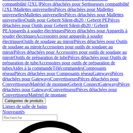
compatibilité [2XL]
Pièces détachées pour Sertisseuses compatibilité
[2XL]
Mallettes universelles
Pièces détachées pour Mallettes
universelles
Mallettes universelles
Pièces détachées pour Mallettes
universelles
Outils pour Geberit Silent-db20 / Geberit PE
Pièces
détachées pour Outils pour Geberit Silent-db20 / Geberit
PE
Appareils à souder électriques
Pièces détachées pour Appareils à
souder électriques
Accessoires pour appareils à souder
électriques
Outils de soudage au miroir
Pièces détachées pour Outils
de soudage au miroir
Accessoires pour outils de soudage au
miroir
Pièces détachées pour Accessoires pour outils de soudage au
miroir
Outils de préparation de tube
Pièces détachées pour Outils de
préparation de tube
Accessoires pour outils de préparation de
tubes
Aides à la commande
Télécommandes
Composants
réseau
Pièces détachées pour Composants réseau
Gateways
Pièces
détachées pour Gateways
Convertisseurs
Pièces détachées pour
Convertisseurs
Matériel de montage
Geberit Connect
Gateways
Pièces
détachées pour Gateways
Convertisseur
Pièces détachées pour
Convertisseur
Matériel de montage
Catégories de produits
Lignes de salle de bains
Nouveautés