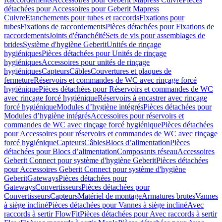
détachées pour Accessoires pour Geberit Mapress
Cuivre
Etanchements pour tubes et raccords
Fixations pour
tubes
Fixations de raccordements
Pièces détachées pour Fixations de
raccordements
Joints d'étanchéité
Sets de vis pour assemblages de
brides
Système d'hygiène Geberit
Unités de rinçage
hygiéniques
Pièces détachées pour Unités de rinçage
hygiéniques
Accessoires pour unités de rinçage
hygiéniques
Capteurs
Câbles
Couvertures et plaques de
fermeture
Réservoirs et commandes de WC avec rinçage forcé
hygiénique
Pièces détachées pour Réservoirs et commandes de WC
avec rinçage forcé hygiénique
Réservoirs à encastrer avec rinçage
forcé hygiénique
Modules d’hygiène intégrés
Pièces détachées pour
Modules d’hygiène intégrés
Accessoires pour réservoirs et
commandes de WC avec rinçage forcé hygiénique
Pièces détachées
pour Accessoires pour réservoirs et commandes de WC avec rinçage
forcé hygiénique
Capteurs
Câbles
Blocs d’alimentation
Pièces
détachées pour Blocs d’alimentation
Composants réseau
Accessoires
Geberit Connect pour système d'hygiène Geberit
Pièces détachées
pour Accessoires Geberit Connect pour système d'hygiène
Geberit
Gateways
Pièces détachées pour
Gateways
Convertisseurs
Pièces détachées pour
Convertisseurs
Capteurs
Matériel de montage
Armatures brutes
Vannes
à siège incliné
Pièces détachées pour Vannes à siège incliné
Avec
raccords à sertir FlowFit
Pièces détachées pour Avec raccords à sertir