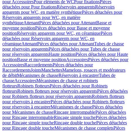
pour Accessoires
Pour eléments de WC
Pour fixations
Pièces
détachées pour Pour fixations
Réservoirs apparents
Réservoirs
apparents pour WC, en matière synthétique
Pièces détachées pour
Réservoirs apparents pour WC, en matière
synthétique
Attenant
Pièces détachées pour Attenant
Basse et
moyenne position
Pièces détachées pour Basse et moyenne
position
Réservoirs apparents pour WC, en céramique
Pièces
détachées pour Réservoirs apparents pour WC, en
céramique
Attenant
Pièces détachées pour Attenant
Tubes de chasse
pour réservoirs apparents
Pièces détachées pour Tubes de chasse
pour réservoirs apparents
Haute position
Pièces détachées pour Haute
position
Basse et moyenne position
Accessoires
Pièces détachées pour
Accessoires
Raccordements
Pièces détachées pour
Raccordements
Joints
Manchettes
Mamelons, rosaces et modérateurs
de débit
Mécanismes de chasse
Réservoirs à encastrer
Tubes de
chasse
Accessoires
Mécanismes de chasse et robinets
flotteurs
Robinets flotteurs
Pièces détachées pour Robinets
flotteurs
Robinets flotteurs pour réservoirs apparents
Pièces détachées
pour Robinets flotteurs pour réservoirs apparents
Robinets flotteurs
pour réservoirs à encastrer
Pièces détachées pour Robinets flotteurs
pour réservoirs à encastrer
Mécanismes de chasse
Pièces détachées
pour Mécanismes de chasse
Rinçage interrompable
Pièces détachées
pour Rinçage interrompable
Rinçage simple touche
Pièces détachées
pour Rinçage simple touche
Rinçage double touche
Pièces détachées
pour Rinçage double touche
Mécanismes de chasse complets
Pièces