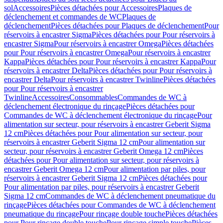
sol
Accessoires
Pièces détachées pour Accessoires
Plaques de
déclenchement et commandes de WC
Plaques de
déclenchement
Pièces détachées pour Plaques de déclenchement
Pour
réservoirs à encastrer Sigma
Pièces détachées pour Pour réservoirs à
encastrer Sigma
Pour réservoirs à encastrer Omega
Pièces détachées
pour Pour réservoirs à encastrer Omega
Pour réservoirs à encastrer
Kappa
Pièces détachées pour Pour réservoirs à encastrer Kappa
Pour
réservoirs à encastrer Delta
Pièces détachées pour Pour réservoirs à
encastrer Delta
Pour réservoirs à encastrer Twinline
Pièces détachées
pour Pour réservoirs à encastrer
Twinline
Accessoires
Consommables
Commandes de WC à
déclenchement électronique du rinçage
Pièces détachées pour
Commandes de WC à déclenchement électronique du rinçage
Pour
alimentation sur secteur, pour réservoirs à encastrer Geberit Sigma
12 cm
Pièces détachées pour Pour alimentation sur secteur, pour
réservoirs à encastrer Geberit Sigma 12 cm
Pour alimentation sur
secteur, pour réservoirs à encastrer Geberit Omega 12 cm
Pièces
détachées pour Pour alimentation sur secteur, pour réservoirs à
encastrer Geberit Omega 12 cm
Pour alimentation par piles, pour
réservoirs à encastrer Geberit Sigma 12 cm
Pièces détachées pour
Pour alimentation par piles, pour réservoirs à encastrer Geberit
Sigma 12 cm
Commandes de WC à déclenchement pneumatique du
rinçage
Pièces détachées pour Commandes de WC à déclenchement
pneumatique du rinçage
Pour rinçage double touche
Pièces détachées
pour Pour rinçage double touche
Pour rinçage simple touche
Pièces