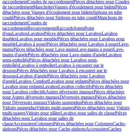
raccordement
Coudes de raccordement
Pièces détachées pour Coudes
de raccordement
Manchettes
Vannes d'écoulement pour bidets
Pièces
détachées pour Vannes d'écoulement pour bidets
Siphons en tube
coudé
Pièces détachées pour Siphons en tube coudé
Manchons de
raccordement
Coudes de
raccordement
Recouvrements
Raccords
Joints
Point
d'eau
Lavabos
Lavabos
Pièces détachées pour Lavabos
Lavabos
doubles
Lavabos pour meuble
Pièces détachées pour Lavabos pour
meuble
Lavabos à poser
Pièces détachées pour Lavabos à poser
Lave-
mains
Pièces détachées pour Lave-mains
Lave-mains à poser
Lave-
mains d'angle
Pièces détachées pour Lave-mains d'angle
Lavabos
semi-emboîtés
Pièces détachées pour Lavabos semi-
emboîtés
Lavabos à emboîter
Lavabos à encastrer par le
dessous
Pièces détachées pour Lavabos à encastrer par le
dessous
Lavabos d'angle
Pièces détachées pour Lavabos
d'angle
Lavabos Comfort
Lavabos pour enfants
Pièces détachées pour
Lavabos pour enfants
Lavabos
Lavabos collectifs
Pièces détachées
pour Lavabos collectifs
Autres déversoirs muraux
Pièces détachées
pour Autres déversoirs muraux
Déversoirs muraux
Pièces détachées
pour Déversoirs muraux
Vidoirs suspendus
Pièces détachées pour
Vidoirs suspendus
Vidoirs multi-usages
Pièces détachées pour Vidoirs
multi-usages
Vidoirs pour plâtre
Lavabos pour salles de classe
Pièces
détachées pour Lavabos pour salles de
classe
Accessoires
Colonnes
Pièces détachées pour Colonnes
Cache-
siphons
Pièces détachées pour Cache-siphons
Accessoires
Caches