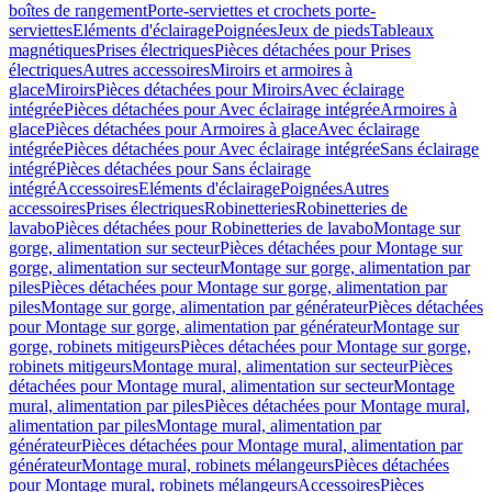
boîtes de rangement
Porte-serviettes et crochets porte-
serviettes
Eléments d'éclairage
Poignées
Jeux de pieds
Tableaux
magnétiques
Prises électriques
Pièces détachées pour Prises
électriques
Autres accessoires
Miroirs et armoires à
glace
Miroirs
Pièces détachées pour Miroirs
Avec éclairage
intégrée
Pièces détachées pour Avec éclairage intégrée
Armoires à
glace
Pièces détachées pour Armoires à glace
Avec éclairage
intégrée
Pièces détachées pour Avec éclairage intégrée
Sans éclairage
intégré
Pièces détachées pour Sans éclairage
intégré
Accessoires
Eléments d'éclairage
Poignées
Autres
accessoires
Prises électriques
Robinetteries
Robinetteries de
lavabo
Pièces détachées pour Robinetteries de lavabo
Montage sur
gorge, alimentation sur secteur
Pièces détachées pour Montage sur
gorge, alimentation sur secteur
Montage sur gorge, alimentation par
piles
Pièces détachées pour Montage sur gorge, alimentation par
piles
Montage sur gorge, alimentation par générateur
Pièces détachées
pour Montage sur gorge, alimentation par générateur
Montage sur
gorge, robinets mitigeurs
Pièces détachées pour Montage sur gorge,
robinets mitigeurs
Montage mural, alimentation sur secteur
Pièces
détachées pour Montage mural, alimentation sur secteur
Montage
mural, alimentation par piles
Pièces détachées pour Montage mural,
alimentation par piles
Montage mural, alimentation par
générateur
Pièces détachées pour Montage mural, alimentation par
générateur
Montage mural, robinets mélangeurs
Pièces détachées
pour Montage mural, robinets mélangeurs
Accessoires
Pièces