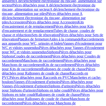
apparent
A déclenchement électronique du rinçage, alimentation sur
secteur
Pièces détachées pour A déclenchement électronique du
rinçage, alimentation sur secteur
A déclenchement électronique du
rinçage, alimentation par piles
Pièces détachées pour A
déclenchement électronique du rinçage, alimentation par
piles
Accessoires
Pièces détachées pour Accessoires
Kits
d'encastrement et de remplacement
Pièces détachées pour Kits
d'encastrement et de remplacement
Tubes de chasse, coudes de
chasse et réductions
Sets de rénovation
Pièces détachées pour Sets de
rénovation
Plaques de fermeture
Aides à la commande
Raccordements
aux appareils pour WC, urinoirs et bidets
Vannes d'écoulement pour
WC et vidoirs suspendus
Pièces détachées pour Vannes d'écoulement
pour WC et vidoirs suspendus
Siphons
Pièces détachées pour
Siphons
Coudes de raccordement
Pièces détachées pour Coudes de
raccordement
Manchons de raccordement
Pièces détachées pour
Manchons de raccordement
Kits de raccordement
Pièces détachées
pour Kits de raccordement
Rallonges de coude de chasse
Pièces
détachées pour Rallonges de coude de chasse
Raccords en
PVC
Pièces détachées pour Raccords en PVC
Manchettes et cache-
boulons
Vannes d'écoulement d'urinoirs
Pièces détachées pour
Vannes d'écoulement d'urinoirs
Siphons d'urinoirs
Pièces détachées
pour Siphons d'urinoirs
Siphons en tube coudé
Pièces détachées pour
Siphons en tube coudé
Rallonges de coude de chasse
Pièces
détachées pour Rallonges de coude de chasse
Manchons de
raccordement
Pièces détachées pour Manchons de