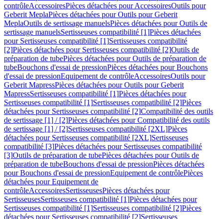
contrôle
Accessoires
Pièces détachées pour Accessoires
Outils pour
Geberit Mepla
Pièces détachées pour Outils pour Geberit
Mepla
Outils de sertissage manuels
Pièces détachées pour Outils de
sertissage manuels
Sertisseuses compatibilité [1]
Pièces détachées
pour Sertisseuses compatibilité [1]
Sertisseuses compatibilité
[2]
Pièces détachées pour Sertisseuses compatibilité [2]
Outils de
préparation de tube
Pièces détachées pour Outils de préparation de
tube
Bouchons d'essai de pression
Pièces détachées pour Bouchons
d'essai de pression
Equipement de contrôle
Accessoires
Outils pour
Geberit Mapress
Pièces détachées pour Outils pour Geberit
Mapress
Sertisseuses compatibilité [1]
Pièces détachées pour
Sertisseuses compatibilité [1]
Sertisseuses compatibilité [2]
Pièces
détachées pour Sertisseuses compatibilité [2]
Compatibilité des outils
de sertissage [1] / [2]
Pièces détachées pour Compatibilité des outils
de sertissage [1] / [2]
Sertisseuses compatibilité [2XL]
Pièces
détachées pour Sertisseuses compatibilité [2XL]
Sertisseuses
compatibilité [3]
Pièces détachées pour Sertisseuses compatibilité
[3]
Outils de préparation de tube
Pièces détachées pour Outils de
préparation de tube
Bouchons d'essai de pression
Pièces détachées
pour Bouchons d'essai de pression
Equipement de contrôle
Pièces
détachées pour Equipement de
contrôle
Accessoires
Sertisseuses
Pièces détachées pour
Sertisseuses
Sertisseuses compatibilité [1]
Pièces détachées pour
Sertisseuses compatibilité [1]
Sertisseuses compatibilité [2]
Pièces
détachées pour Sertisseuses compatibilité [2]
Sertisseuses