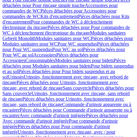
détachées pour Pour rinçage simple touche
Accessoires pour
commandes de WC
Pièces détachées pour Accessoires pour
commandes de WC
Kits d'encastrement
Pièces détachées pour Kits
d'encastrement
Pour commandes de WC à déclenchement
électronique du rinçage
Pièces détachées pour Pour commandes de
WC à déclenchement électronique du rinçage
Modules sanitaires
Geberit Monolith
Modules sanitaires pour WC
Pièces détachées pour
Modules sanitaires pour WC
Pour WC suspendus
Pièces détachées
pour Pour WC suspendus
Pour WC au sol
Pièces détachées pour
Pour WC au sol
Accessoires
Pièces détachées pour
Accessoires
Consommables
Modules sanitaires pour bidets
Pièces
détachées pour Modules sanitaires pour bidets
Pour bidets suspendus
et au sol
Pièces détachées pour Pour bidets suspendus et au
sol
Urinoirs
Urinoirs, fonctionnement avec rinçage, avec rebord de
rinçage
Pièces détachées pour Urinoirs, fonctionnement avec
rinçage, avec rebord de rinçage
Sans couvercle
Pièces détachées pour
Sans couvercle
Urinoirs, fonctionnement avec rinçage, sans rebord
de rinçage
Pièces détachées pour Urinoirs, fonctionnement avec
rinçage, sans rebord de rinçage
Commande d'urinoir apparente ou à
encastrer
Pièces détachées pour Commande d'urinoir apparente ou à
encastrer
Avec commande d'urinoir intégrée
Pièces détachées pour
Avec commande d'urinoir intégrée
Pour commande d'urinoir
intégrée
Pièces détachées pour Pour commande d'urinoir
intégrée
Urinoirs, fonctionnement avec rinçage, avec / pour