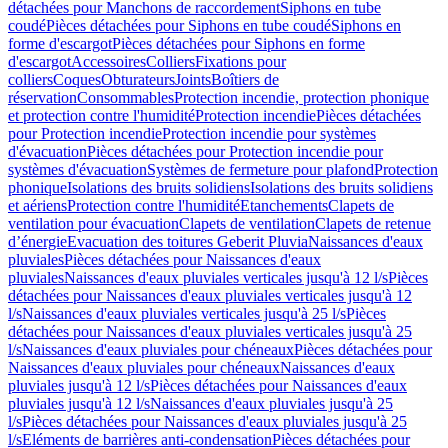
détachées pour Manchons de raccordement
Siphons en tube
coudé
Pièces détachées pour Siphons en tube coudé
Siphons en
forme d'escargot
Pièces détachées pour Siphons en forme
d'escargot
Accessoires
Colliers
Fixations pour
colliers
Coques
Obturateurs
Joints
Boîtiers de
réservation
Consommables
Protection incendie, protection phonique
et protection contre l'humidité
Protection incendie
Pièces détachées
pour Protection incendie
Protection incendie pour systèmes
d'évacuation
Pièces détachées pour Protection incendie pour
systèmes d'évacuation
Systèmes de fermeture pour plafond
Protection
phonique
Isolations des bruits solidiens
Isolations des bruits solidiens
et aériens
Protection contre l'humidité
Etanchements
Clapets de
ventilation pour évacuation
Clapets de ventilation
Clapets de retenue
d’énergie
Evacuation des toitures Geberit Pluvia
Naissances d'eaux
pluviales
Pièces détachées pour Naissances d'eaux
pluviales
Naissances d'eaux pluviales verticales jusqu'à 12 l/s
Pièces
détachées pour Naissances d'eaux pluviales verticales jusqu'à 12
l/s
Naissances d'eaux pluviales verticales jusqu'à 25 l/s
Pièces
détachées pour Naissances d'eaux pluviales verticales jusqu'à 25
l/s
Naissances d'eaux pluviales pour chéneaux
Pièces détachées pour
Naissances d'eaux pluviales pour chéneaux
Naissances d'eaux
pluviales jusqu'à 12 l/s
Pièces détachées pour Naissances d'eaux
pluviales jusqu'à 12 l/s
Naissances d'eaux pluviales jusqu'à 25
l/s
Pièces détachées pour Naissances d'eaux pluviales jusqu'à 25
l/s
Eléments de barrières anti-condensation
Pièces détachées pour