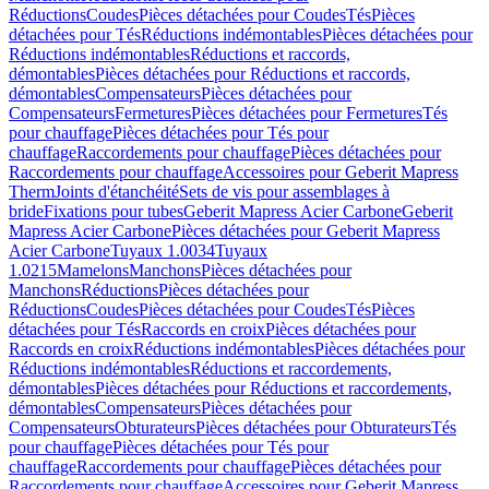
Réductions
Coudes
Pièces détachées pour Coudes
Tés
Pièces
détachées pour Tés
Réductions indémontables
Pièces détachées pour
Réductions indémontables
Réductions et raccords,
démontables
Pièces détachées pour Réductions et raccords,
démontables
Compensateurs
Pièces détachées pour
Compensateurs
Fermetures
Pièces détachées pour Fermetures
Tés
pour chauffage
Pièces détachées pour Tés pour
chauffage
Raccordements pour chauffage
Pièces détachées pour
Raccordements pour chauffage
Accessoires pour Geberit Mapress
Therm
Joints d'étanchéité
Sets de vis pour assemblages à
bride
Fixations pour tubes
Geberit Mapress Acier Carbone
Geberit
Mapress Acier Carbone
Pièces détachées pour Geberit Mapress
Acier Carbone
Tuyaux 1.0034
Tuyaux
1.0215
Mamelons
Manchons
Pièces détachées pour
Manchons
Réductions
Pièces détachées pour
Réductions
Coudes
Pièces détachées pour Coudes
Tés
Pièces
détachées pour Tés
Raccords en croix
Pièces détachées pour
Raccords en croix
Réductions indémontables
Pièces détachées pour
Réductions indémontables
Réductions et raccordements,
démontables
Pièces détachées pour Réductions et raccordements,
démontables
Compensateurs
Pièces détachées pour
Compensateurs
Obturateurs
Pièces détachées pour Obturateurs
Tés
pour chauffage
Pièces détachées pour Tés pour
chauffage
Raccordements pour chauffage
Pièces détachées pour
Raccordements pour chauffage
Accessoires pour Geberit Mapress