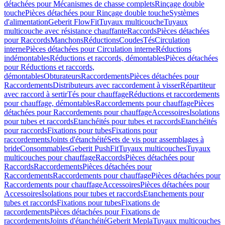
détachées pour Mécanismes de chasse complets
Rinçage double
touche
Pièces détachées pour Rinçage double touche
Systèmes
d'alimentation
Geberit FlowFit
Tuyaux multicouche
Tuyaux
multicouche avec résistance chauffante
Raccords
Pièces détachées
pour Raccords
Manchons
Réductions
Coudes
Tés
Circulation
interne
Pièces détachées pour Circulation interne
Réductions
indémontables
Réductions et raccords, démontables
Pièces détachées
pour Réductions et raccords,
démontables
Obturateurs
Raccordements
Pièces détachées pour
Raccordements
Distributeurs avec raccordement à visser
Répartiteur
avec raccord à sertir
Tés pour chauffage
Réductions et raccordements
pour chauffage, démontables
Raccordements pour chauffage
Pièces
détachées pour Raccordements pour chauffage
Accessoires
Isolations
pour tubes et raccords
Etanchéités pour tubes et raccords
Etanchéités
pour raccords
Fixations pour tubes
Fixations pour
raccordements
Joints d'étanchéité
Sets de vis pour assemblages à
bride
Consommables
Geberit PushFit
Tuyaux multicouches
Tuyaux
multicouches pour chauffage
Raccords
Pièces détachées pour
Raccords
Raccordements
Pièces détachées pour
Raccordements
Raccordements pour chauffage
Pièces détachées pour
Raccordements pour chauffage
Accessoires
Pièces détachées pour
Accessoires
Isolations pour tubes et raccords
Etanchements pour
tubes et raccords
Fixations pour tubes
Fixations de
raccordements
Pièces détachées pour Fixations de
raccordements
Joints d'étanchéité
Geberit Mepla
Tuyaux multicouches