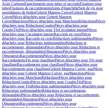
Acier Carbone
Etanchements pour tubes et raccords
Fixations pour
tubes
Fixations de raccordements
Joints d'étanchéité
Sets de vis pour
assemblages de brides
Geberit Mapress Cuivre
Geberit Mapress
Cuivre
Pièces détachées pour Geberit Mapress
Cuivre
Manchons
Pièces détachées pour Manchons
Réductions
Pièces
détachées pour Réductions
Coudes
Pièces détachées pour
Coudes
Tés
Pièces détachées pour Tés
Circulation interne
Pièces
détachées pour Circulation interne
Raccords en croix
Pièces
détachées pour Raccords en croix
Réductions indémontables
Pièces
détachées pour Réductions indémontables
Réductions et
raccordements, démontables
Pièces détachées pour Réductions et
raccordements, démontables
Obturateurs
Pièces détachées pour
Obturateurs
Raccordements
Pièces détachées pour
Raccordements
Tés pour chauffage
Pièces détachées pour Tés pour
chauffage
Raccordements pour chauffage
Pièces détachées pour
Raccordements pour chauffage
Geberit Mapress Cuivre, gaz
Pièces
détachées pour Geberit Mapress Cuivre, gaz
Manchons
Pièces
détachées pour Manchons
Réductions
Pièces détachées pour
Réductions
Coudes
Pièces détachées pour Coudes
Tés
Pièces
détachées pour Tés
Réductions indémontables
Pièces détachées pour
Réductions indémontables
Réductions et raccordements,
démontables
Pièces détachées pour Réductions et raccordements,
démontables
Obturateurs
Pièces détachées pour
Obturateurs
Raccordements
Pièces détachées pour
Raccordements
Accessoires pour Geberit Mapress Cuivre
Pièces