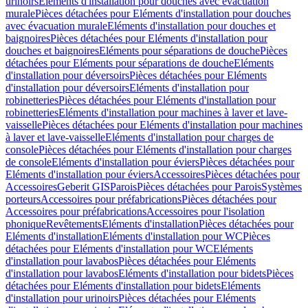
urinoirs
Eléments d'installation pour douches avec évacuation
murale
Pièces détachées pour Eléments d'installation pour douches
avec évacuation murale
Eléments d'installation pour douches et
baignoires
Pièces détachées pour Eléments d'installation pour
douches et baignoires
Eléments pour séparations de douche
Pièces
détachées pour Eléments pour séparations de douche
Eléments
d'installation pour déversoirs
Pièces détachées pour Eléments
d'installation pour déversoirs
Eléments d'installation pour
robinetteries
Pièces détachées pour Eléments d'installation pour
robinetteries
Eléments d'installation pour machines à laver et lave-
vaisselle
Pièces détachées pour Eléments d'installation pour machines
à laver et lave-vaisselle
Eléments d'installation pour charges de
console
Pièces détachées pour Eléments d'installation pour charges
de console
Eléments d'installation pour éviers
Pièces détachées pour
Eléments d'installation pour éviers
Accessoires
Pièces détachées pour
Accessoires
Geberit GIS
Parois
Pièces détachées pour Parois
Systèmes
porteurs
Accessoires pour préfabrications
Pièces détachées pour
Accessoires pour préfabrications
Accessoires pour l'isolation
phonique
Revêtements
Eléments d'installation
Pièces détachées pour
Eléments d'installation
Eléments d'installation pour WC
Pièces
détachées pour Eléments d'installation pour WC
Eléments
d'installation pour lavabos
Pièces détachées pour Eléments
d'installation pour lavabos
Eléments d'installation pour bidets
Pièces
détachées pour Eléments d'installation pour bidets
Eléments
d'installation pour urinoirs
Pièces détachées pour Eléments