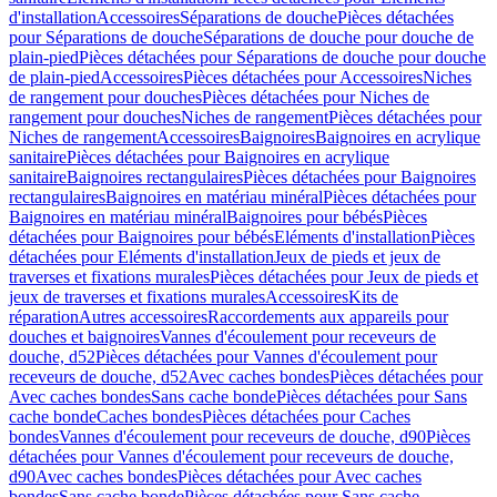
d'installation
Accessoires
Séparations de douche
Pièces détachées
pour Séparations de douche
Séparations de douche pour douche de
plain-pied
Pièces détachées pour Séparations de douche pour douche
de plain-pied
Accessoires
Pièces détachées pour Accessoires
Niches
de rangement pour douches
Pièces détachées pour Niches de
rangement pour douches
Niches de rangement
Pièces détachées pour
Niches de rangement
Accessoires
Baignoires
Baignoires en acrylique
sanitaire
Pièces détachées pour Baignoires en acrylique
sanitaire
Baignoires rectangulaires
Pièces détachées pour Baignoires
rectangulaires
Baignoires en matériau minéral
Pièces détachées pour
Baignoires en matériau minéral
Baignoires pour bébés
Pièces
détachées pour Baignoires pour bébés
Eléments d'installation
Pièces
détachées pour Eléments d'installation
Jeux de pieds et jeux de
traverses et fixations murales
Pièces détachées pour Jeux de pieds et
jeux de traverses et fixations murales
Accessoires
Kits de
réparation
Autres accessoires
Raccordements aux appareils pour
douches et baignoires
Vannes d'écoulement pour receveurs de
douche, d52
Pièces détachées pour Vannes d'écoulement pour
receveurs de douche, d52
Avec caches bondes
Pièces détachées pour
Avec caches bondes
Sans cache bonde
Pièces détachées pour Sans
cache bonde
Caches bondes
Pièces détachées pour Caches
bondes
Vannes d'écoulement pour receveurs de douche, d90
Pièces
détachées pour Vannes d'écoulement pour receveurs de douche,
d90
Avec caches bondes
Pièces détachées pour Avec caches
bondes
Sans cache bonde
Pièces détachées pour Sans cache