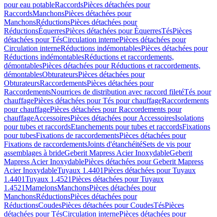
pour eau potable
Raccords
Pièces détachées pour
Raccords
Manchons
Pièces détachées pour
Manchons
Réductions
Pièces détachées pour
Réductions
Équerres
Pièces détachées pour Équerres
Tés
Pièces
détachées pour Tés
Circulation interne
Pièces détachées pour
Circulation interne
Réductions indémontables
Pièces détachées pour
Réductions indémontables
Réductions et raccordements,
démontables
Pièces détachées pour Réductions et raccordements,
démontables
Obturateurs
Pièces détachées pour
Obturateurs
Raccordements
Pièces détachées pour
Raccordements
Nourrices de distribution avec raccord fileté
Tés pour
chauffage
Pièces détachées pour Tés pour chauffage
Raccordements
pour chauffage
Pièces détachées pour Raccordements pour
chauffage
Accessoires
Pièces détachées pour Accessoires
Isolations
pour tubes et raccords
Etanchements pour tubes et raccords
Fixations
pour tubes
Fixations de raccordements
Pièces détachées pour
Fixations de raccordements
Joints d'étanchéité
Sets de vis pour
assemblages à bride
Geberit Mapress Acier Inoxydable
Geberit
Mapress Acier Inoxydable
Pièces détachées pour Geberit Mapress
Acier Inoxydable
Tuyaux 1.4401
Pièces détachées pour Tuyaux
1.4401
Tuyaux 1.4521
Pièces détachées pour Tuyaux
1.4521
Mamelons
Manchons
Pièces détachées pour
Manchons
Réductions
Pièces détachées pour
Réductions
Coudes
Pièces détachées pour Coudes
Tés
Pièces
détachées pour Tés
Circulation interne
Pièces détachées pour