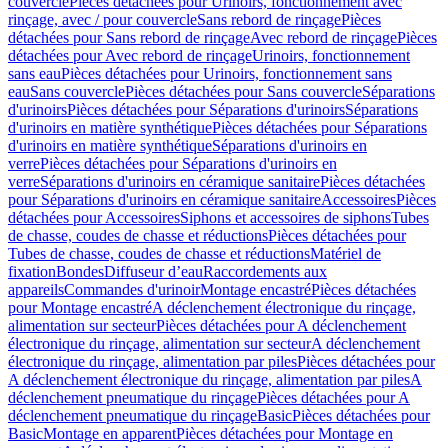
couvercle
Pièces détachées pour Urinoirs, fonctionnement avec
rinçage, avec / pour couvercle
Sans rebord de rinçage
Pièces
détachées pour Sans rebord de rinçage
Avec rebord de rinçage
Pièces
détachées pour Avec rebord de rinçage
Urinoirs, fonctionnement
sans eau
Pièces détachées pour Urinoirs, fonctionnement sans
eau
Sans couvercle
Pièces détachées pour Sans couvercle
Séparations
d'urinoirs
Pièces détachées pour Séparations d'urinoirs
Séparations
d'urinoirs en matière synthétique
Pièces détachées pour Séparations
d'urinoirs en matière synthétique
Séparations d'urinoirs en
verre
Pièces détachées pour Séparations d'urinoirs en
verre
Séparations d'urinoirs en céramique sanitaire
Pièces détachées
pour Séparations d'urinoirs en céramique sanitaire
Accessoires
Pièces
détachées pour Accessoires
Siphons et accessoires de siphons
Tubes
de chasse, coudes de chasse et réductions
Pièces détachées pour
Tubes de chasse, coudes de chasse et réductions
Matériel de
fixation
Bondes
Diffuseur d’eau
Raccordements aux
appareils
Commandes d'urinoir
Montage encastré
Pièces détachées
pour Montage encastré
A déclenchement électronique du rinçage,
alimentation sur secteur
Pièces détachées pour A déclenchement
électronique du rinçage, alimentation sur secteur
A déclenchement
électronique du rinçage, alimentation par piles
Pièces détachées pour
A déclenchement électronique du rinçage, alimentation par piles
A
déclenchement pneumatique du rinçage
Pièces détachées pour A
déclenchement pneumatique du rinçage
Basic
Pièces détachées pour
Basic
Montage en apparent
Pièces détachées pour Montage en