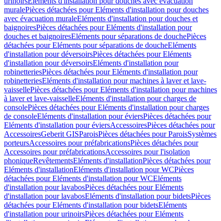
urinoirs
Eléments d'installation pour douches avec évacuation
murale
Pièces détachées pour Eléments d'installation pour douches
avec évacuation murale
Eléments d'installation pour douches et
baignoires
Pièces détachées pour Eléments d'installation pour
douches et baignoires
Eléments pour séparations de douche
Pièces
détachées pour Eléments pour séparations de douche
Eléments
d'installation pour déversoirs
Pièces détachées pour Eléments
d'installation pour déversoirs
Eléments d'installation pour
robinetteries
Pièces détachées pour Eléments d'installation pour
robinetteries
Eléments d'installation pour machines à laver et lave-
vaisselle
Pièces détachées pour Eléments d'installation pour machines
à laver et lave-vaisselle
Eléments d'installation pour charges de
console
Pièces détachées pour Eléments d'installation pour charges
de console
Eléments d'installation pour éviers
Pièces détachées pour
Eléments d'installation pour éviers
Accessoires
Pièces détachées pour
Accessoires
Geberit GIS
Parois
Pièces détachées pour Parois
Systèmes
porteurs
Accessoires pour préfabrications
Pièces détachées pour
Accessoires pour préfabrications
Accessoires pour l'isolation
phonique
Revêtements
Eléments d'installation
Pièces détachées pour
Eléments d'installation
Eléments d'installation pour WC
Pièces
détachées pour Eléments d'installation pour WC
Eléments
d'installation pour lavabos
Pièces détachées pour Eléments
d'installation pour lavabos
Eléments d'installation pour bidets
Pièces
détachées pour Eléments d'installation pour bidets
Eléments
d'installation pour urinoirs
Pièces détachées pour Eléments