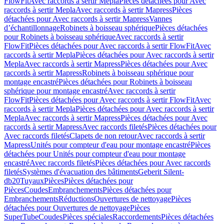
FlowFit
Avec raccords à sertir Mepla
Pièces détachées pour Avec
raccords à sertir Mepla
Avec raccords à sertir Mapress
Pièces
détachées pour Avec raccords à sertir Mapress
Vannes
d’échantillonnage
Robinets à boisseau sphérique
Pièces détachées
pour Robinets à boisseau sphérique
Avec raccords à sertir
FlowFit
Pièces détachées pour Avec raccords à sertir FlowFit
Avec
raccords à sertir Mepla
Pièces détachées pour Avec raccords à sertir
Mepla
Avec raccords à sertir Mapress
Pièces détachées pour Avec
raccords à sertir Mapress
Robinets à boisseau sphérique pour
montage encastré
Pièces détachées pour Robinets à boisseau
sphérique pour montage encastré
Avec raccords à sertir
FlowFit
Pièces détachées pour Avec raccords à sertir FlowFit
Avec
raccords à sertir Mepla
Pièces détachées pour Avec raccords à sertir
Mepla
Avec raccords à sertir Mapress
Pièces détachées pour Avec
raccords à sertir Mapress
Avec raccords filetés
Pièces détachées pour
Avec raccords filetés
Clapets de non retour
Avec raccords à sertir
Mapress
Unités pour compteur d'eau pour montage encastré
Pièces
détachées pour Unités pour compteur d'eau pour montage
encastré
Avec raccords filetés
Pièces détachées pour Avec raccords
filetés
Systèmes d'évacuation des bâtiments
Geberit Silent-
db20
Tuyaux
Pièces
Pièces détachées pour
Pièces
Coudes
Embranchements
Pièces détachées pour
Embranchements
Réductions
Ouvertures de nettoyage
Pièces
détachées pour Ouvertures de nettoyage
Pièces
SuperTube
Coudes
Pièces spéciales
Raccordements
Pièces détachées