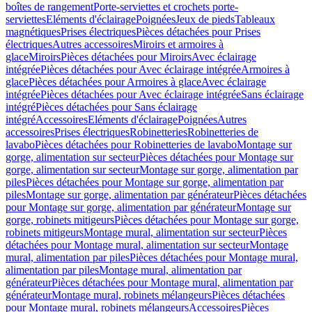
boîtes de rangement
Porte-serviettes et crochets porte-
serviettes
Eléments d'éclairage
Poignées
Jeux de pieds
Tableaux
magnétiques
Prises électriques
Pièces détachées pour Prises
électriques
Autres accessoires
Miroirs et armoires à
glace
Miroirs
Pièces détachées pour Miroirs
Avec éclairage
intégrée
Pièces détachées pour Avec éclairage intégrée
Armoires à
glace
Pièces détachées pour Armoires à glace
Avec éclairage
intégrée
Pièces détachées pour Avec éclairage intégrée
Sans éclairage
intégré
Pièces détachées pour Sans éclairage
intégré
Accessoires
Eléments d'éclairage
Poignées
Autres
accessoires
Prises électriques
Robinetteries
Robinetteries de
lavabo
Pièces détachées pour Robinetteries de lavabo
Montage sur
gorge, alimentation sur secteur
Pièces détachées pour Montage sur
gorge, alimentation sur secteur
Montage sur gorge, alimentation par
piles
Pièces détachées pour Montage sur gorge, alimentation par
piles
Montage sur gorge, alimentation par générateur
Pièces détachées
pour Montage sur gorge, alimentation par générateur
Montage sur
gorge, robinets mitigeurs
Pièces détachées pour Montage sur gorge,
robinets mitigeurs
Montage mural, alimentation sur secteur
Pièces
détachées pour Montage mural, alimentation sur secteur
Montage
mural, alimentation par piles
Pièces détachées pour Montage mural,
alimentation par piles
Montage mural, alimentation par
générateur
Pièces détachées pour Montage mural, alimentation par
générateur
Montage mural, robinets mélangeurs
Pièces détachées
pour Montage mural, robinets mélangeurs
Accessoires
Pièces