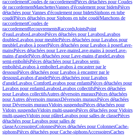
raccordement
Coudes de raccordement
Pièces détachées pour Coudes
de raccordement
Manchettes
Vannes d'écoulement pour bidets
Pièces
détachées pour Vannes d'écoulement pour bidets
Siphons en tube
coudé
Pièces détachées pour Siphons en tube coudé
Manchons de
raccordement
Coudes de
raccordement
Recouvrements
Raccords
Joints
Point
d'eau
Lavabos
Lavabos
Pièces détachées pour Lavabos
Lavabos
doubles
Lavabos pour meuble
Pièces détachées pour Lavabos pour
meuble
Lavabos à poser
Pièces détachées pour Lavabos à poser
Lave-
mains
Pièces détachées pour Lave-mains
Lave-mains à poser
Lave-
mains d'angle
Pièces détachées pour Lave-mains d'angle
Lavabos
semi-emboîtés
Pièces détachées pour Lavabos semi-
emboîtés
Lavabos à emboîter
Lavabos à encastrer par le
dessous
Pièces détachées pour Lavabos à encastrer par le
dessous
Lavabos d'angle
Pièces détachées pour Lavabos
d'angle
Lavabos Comfort
Lavabos pour enfants
Pièces détachées pour
Lavabos pour enfants
Lavabos
Lavabos collectifs
Pièces détachées
pour Lavabos collectifs
Autres déversoirs muraux
Pièces détachées
pour Autres déversoirs muraux
Déversoirs muraux
Pièces détachées
pour Déversoirs muraux
Vidoirs suspendus
Pièces détachées pour
Vidoirs suspendus
Vidoirs multi-usages
Pièces détachées pour Vidoirs
multi-usages
Vidoirs pour plâtre
Lavabos pour salles de classe
Pièces
détachées pour Lavabos pour salles de
classe
Accessoires
Colonnes
Pièces détachées pour Colonnes
Cache-
siphons
Pièces détachées pour Cache-siphons
Accessoires
Caches