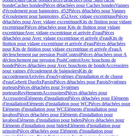
bonde
Caches bondes
Pièces détachées pour Caches bondes
Vannes
d'écoulement pour baignoires, d52
Pièces détachées pour Vannes
d'écoulement pour baignoires, d52
Avec vidage excentrique
Pièces
détachées pour Avec vidage excentrique
Kits de finition pour vidage
excentrique
Pièces détachées pour Kits de finition pour vidage
excentrique
Avec vidage excentrique et arrivée d'eau
Pièces
détachées pour Avec vidage excentrique et arrivée d'eau
Kits de
finition pour vidage excentrique et arrivée d'eau
Pièces détachées
pour Kits de finition pour vidage excentrique et arrivée d'eau
A
déclenchement par pression PushControl
Pièces détachées pour A
déclenchement par pression PushControl
Avec bouchons de
bonde
Pièces détachées pour Avec bouchons de bonde
Accessoires
pour vannes d'écoulement de baignoires
Kits de
raccordement
Arrivées d'eau
Systèmes d'installation et de chasse
d'eau
Geberit Duofix
Parois
Pièces détachées pour Parois
Systèmes
porteurs
Pièces détachées pour Systèmes
porteurs
Revêtements
Accessoires
Pièces détachées pour
Accessoires
Eléments d'installation
Pièces détachées pour Eléments
d'installation
Eléments d'installation pour WC
Pièces détachées pour
Eléments d'installation pour WC
Eléments d'installation pour
lavabos
Pièces détachées pour Eléments d'installation pour
lavabos
Eléments d'installation pour bidets
Pièces détachées pour
Eléments d'installation pour bidets
Eléments d'installation pour
urinoirs
Pièces détachées pour Eléments d'installation pour