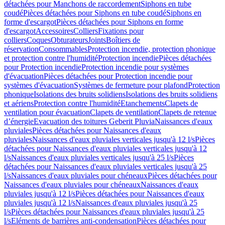
détachées pour Manchons de raccordement
Siphons en tube
coudé
Pièces détachées pour Siphons en tube coudé
Siphons en
forme d'escargot
Pièces détachées pour Siphons en forme
d'escargot
Accessoires
Colliers
Fixations pour
colliers
Coques
Obturateurs
Joints
Boîtiers de
réservation
Consommables
Protection incendie, protection phonique
et protection contre l'humidité
Protection incendie
Pièces détachées
pour Protection incendie
Protection incendie pour systèmes
d'évacuation
Pièces détachées pour Protection incendie pour
systèmes d'évacuation
Systèmes de fermeture pour plafond
Protection
phonique
Isolations des bruits solidiens
Isolations des bruits solidiens
et aériens
Protection contre l'humidité
Etanchements
Clapets de
ventilation pour évacuation
Clapets de ventilation
Clapets de retenue
d’énergie
Evacuation des toitures Geberit Pluvia
Naissances d'eaux
pluviales
Pièces détachées pour Naissances d'eaux
pluviales
Naissances d'eaux pluviales verticales jusqu'à 12 l/s
Pièces
détachées pour Naissances d'eaux pluviales verticales jusqu'à 12
l/s
Naissances d'eaux pluviales verticales jusqu'à 25 l/s
Pièces
détachées pour Naissances d'eaux pluviales verticales jusqu'à 25
l/s
Naissances d'eaux pluviales pour chéneaux
Pièces détachées pour
Naissances d'eaux pluviales pour chéneaux
Naissances d'eaux
pluviales jusqu'à 12 l/s
Pièces détachées pour Naissances d'eaux
pluviales jusqu'à 12 l/s
Naissances d'eaux pluviales jusqu'à 25
l/s
Pièces détachées pour Naissances d'eaux pluviales jusqu'à 25
l/s
Eléments de barrières anti-condensation
Pièces détachées pour