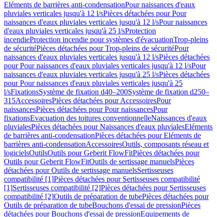
Eléments de barrières anti-condensation
Pour naissances d'eaux
pluviales verticales jusqu'à 12 l/s
Pièces détachées pour Pour
naissances d'eaux pluviales verticales jusqu'à 12 l/s
Pour naissances
d'eaux pluviales verticales jusqu'à 25 l/s
Protection
incendie
Protection incendie pour systèmes d'évacuation
Trop-pleins
de sécurité
Pièces détachées pour Trop-pleins de sécurité
Pour
naissances d'eaux pluviales verticales jusqu'à 12 l/s
Pièces détachées
pour Pour naissances d'eaux pluviales verticales jusqu'à 12 l/s
Pour
naissances d'eaux pluviales verticales jusqu'à 25 l/s
Pièces détachées
pour Pour naissances d'eaux pluviales verticales jusqu'à 25
l/s
Fixations
Système de fixation d40–200
Système de fixation d250–
315
Accessoires
Pièces détachées pour Accessoires
Pour
naissances
Pièces détachées pour Pour naissances
Pour
fixations
Evacuation des toitures conventionnelle
Naissances d'eaux
pluviales
Pièces détachées pour Naissances d'eaux pluviales
Eléments
de barrières anti-condensation
Pièces détachées pour Eléments de
barrières anti-condensation
Accessoires
Outils, composants réseau et
logiciels
Outils
Outils pour Geberit FlowFit
Pièces détachées pour
Outils pour Geberit FlowFit
Outils de sertissage manuels
Pièces
détachées pour Outils de sertissage manuels
Sertisseuses
compatibilité [1]
Pièces détachées pour Sertisseuses compatibilité
[1]
Sertisseuses compatibilité [2]
Pièces détachées pour Sertisseuses
compatibilité [2]
Outils de préparation de tube
Pièces détachées pour
Outils de préparation de tube
Bouchons d'essai de pression
Pièces
détachées pour Bouchons d'essai de pression
Equipements de