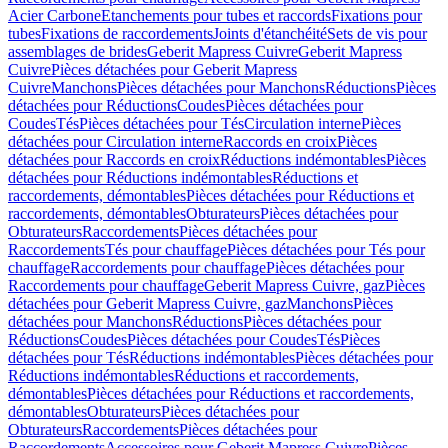
Acier Carbone
Etanchements pour tubes et raccords
Fixations pour
tubes
Fixations de raccordements
Joints d'étanchéité
Sets de vis pour
assemblages de brides
Geberit Mapress Cuivre
Geberit Mapress
Cuivre
Pièces détachées pour Geberit Mapress
Cuivre
Manchons
Pièces détachées pour Manchons
Réductions
Pièces
détachées pour Réductions
Coudes
Pièces détachées pour
Coudes
Tés
Pièces détachées pour Tés
Circulation interne
Pièces
détachées pour Circulation interne
Raccords en croix
Pièces
détachées pour Raccords en croix
Réductions indémontables
Pièces
détachées pour Réductions indémontables
Réductions et
raccordements, démontables
Pièces détachées pour Réductions et
raccordements, démontables
Obturateurs
Pièces détachées pour
Obturateurs
Raccordements
Pièces détachées pour
Raccordements
Tés pour chauffage
Pièces détachées pour Tés pour
chauffage
Raccordements pour chauffage
Pièces détachées pour
Raccordements pour chauffage
Geberit Mapress Cuivre, gaz
Pièces
détachées pour Geberit Mapress Cuivre, gaz
Manchons
Pièces
détachées pour Manchons
Réductions
Pièces détachées pour
Réductions
Coudes
Pièces détachées pour Coudes
Tés
Pièces
détachées pour Tés
Réductions indémontables
Pièces détachées pour
Réductions indémontables
Réductions et raccordements,
démontables
Pièces détachées pour Réductions et raccordements,
démontables
Obturateurs
Pièces détachées pour
Obturateurs
Raccordements
Pièces détachées pour
Raccordements
Accessoires pour Geberit Mapress Cuivre
Pièces