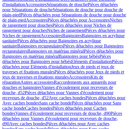
d'installation
Accessoires
Séparations de douche
Pièces détachées
pour Séparations de douche
Séparations de douche pour douche de
plain-pied
Pièces détachées pour Séparations de douche pour douche
de plain-pied
Accessoires
Pièces détachées pour Accessoires
Niches
de rangement pour douches
Pièces détachées pour Niches de
rangement pour douches
Niches de rangement
Pièces détachées pour
Niches de rangement
Accessoires
Baignoires
Baignoires en acrylique
sanitaire
Pièces détachées pour Baignoires en acrylique
sanitaire
Baignoires rectangulaires
Pièces détachées pour Baignoires
rectangulaires
Baignoires en matériau minéral
Pièces détachées pour
Baignoires en matériau minéral
Baignoires pour bébés
Pièces
détachées pour Baignoires pour bébés
Eléments d'installation
Pièces
détachées pour Eléments d'installation
Jeux de pieds et jeux de
traverses et fixations murales
Pièces détachées pour Jeux de pieds et
jeux de traverses et fixations murales
Accessoires
Kits de
réparation
Autres accessoires
Raccordements aux appareils pour
douches et baignoires
Vannes d'écoulement pour receveurs de
douche, d52
Pièces détachées pour Vannes d'écoulement pour
receveurs de douche, d52
Avec caches bondes
Pièces détachées pour
Avec caches bondes
Sans cache bonde
Pièces détachées pour Sans
cache bonde
Caches bondes
Pièces détachées pour Caches
bondes
Vannes d'écoulement pour receveurs de douche, d90
Pièces
détachées pour Vannes d'écoulement pour receveurs de douche,
d90
Avec caches bondes
Pièces détachées pour Avec caches
bondes
Sans cache bonde
Pièces détachées pour Sans cache