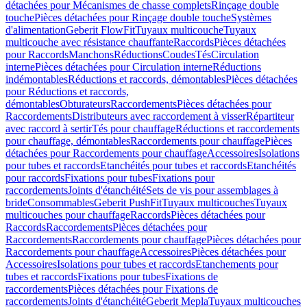
détachées pour Mécanismes de chasse complets
Rinçage double
touche
Pièces détachées pour Rinçage double touche
Systèmes
d'alimentation
Geberit FlowFit
Tuyaux multicouche
Tuyaux
multicouche avec résistance chauffante
Raccords
Pièces détachées
pour Raccords
Manchons
Réductions
Coudes
Tés
Circulation
interne
Pièces détachées pour Circulation interne
Réductions
indémontables
Réductions et raccords, démontables
Pièces détachées
pour Réductions et raccords,
démontables
Obturateurs
Raccordements
Pièces détachées pour
Raccordements
Distributeurs avec raccordement à visser
Répartiteur
avec raccord à sertir
Tés pour chauffage
Réductions et raccordements
pour chauffage, démontables
Raccordements pour chauffage
Pièces
détachées pour Raccordements pour chauffage
Accessoires
Isolations
pour tubes et raccords
Etanchéités pour tubes et raccords
Etanchéités
pour raccords
Fixations pour tubes
Fixations pour
raccordements
Joints d'étanchéité
Sets de vis pour assemblages à
bride
Consommables
Geberit PushFit
Tuyaux multicouches
Tuyaux
multicouches pour chauffage
Raccords
Pièces détachées pour
Raccords
Raccordements
Pièces détachées pour
Raccordements
Raccordements pour chauffage
Pièces détachées pour
Raccordements pour chauffage
Accessoires
Pièces détachées pour
Accessoires
Isolations pour tubes et raccords
Etanchements pour
tubes et raccords
Fixations pour tubes
Fixations de
raccordements
Pièces détachées pour Fixations de
raccordements
Joints d'étanchéité
Geberit Mepla
Tuyaux multicouches