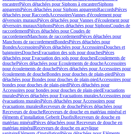
encastrer
Pièces détachées pour Siphons à encastrer
Siphons
apparents
Pièces détachées pour Siphons apparents
Raccords
Pièces
détachées pour Raccords
Accessoires
Vannes d'écoulement pour
déversoirs muraux
Pièces détachées pour Vannes d'écoulement pour
déversoirs muraux
Siphons
Pièces détachées pour Siphons
Coudes de
raccordement
Pièces détachées pour Coudes de
raccordement
Manchons de raccordement
Pièces détachées pour
Manchons de raccordement
Bondes
Pièces détachées pour
Bondes
Accessoires
Pièces détachées pour Accessoires
Douches et
baignoires
Douches
Evacuation des sols pour douches
Pièces
détachées pour Evacuation des sols pour douches
Ecoulements de
douche
Pièces détachées pour Ecoulements de douche
Accessoires
pour écoulements de douche
Pièces détachées pour Accessoires pour
écoulements de douche
Bondes pour douches de plain-pied
Pièces
détachées pour Bondes pour douches de plain-pied
Accessoires pour
bondes pour douches de plain-pied
Pièces détachées pour
Accessoires pour bondes pour douches de plain-pied
Evacuations
murales
Pièces détachées pour Evacuations murales
Accessoires pour
évacuations murales
Pièces détachées pour Accessoires pour
évacuations murales
Receveurs de douche
Pièces détachées pour
Receveurs de douche
Receveurs de douche en matériau minéral et
éléments d’installation Geberit Duofix
Receveurs de douche en
matériau minéral
Pièces détachées pour Receveurs de douche en
matériau minéral
Receveurs de douche en acrylique
sanitaire
Eléments d'installation
Pièces détachées pour Eléments