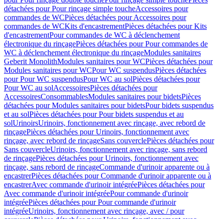
détachées pour Pour rinçage simple touche
Accessoires pour
commandes de WC
Pièces détachées pour Accessoires pour
commandes de WC
Kits d'encastrement
Pièces détachées pour Kits
d'encastrement
Pour commandes de WC à déclenchement
électronique du rinçage
Pièces détachées pour Pour commandes de
WC à déclenchement électronique du rinçage
Modules sanitaires
Geberit Monolith
Modules sanitaires pour WC
Pièces détachées pour
Modules sanitaires pour WC
Pour WC suspendus
Pièces détachées
pour Pour WC suspendus
Pour WC au sol
Pièces détachées pour
Pour WC au sol
Accessoires
Pièces détachées pour
Accessoires
Consommables
Modules sanitaires pour bidets
Pièces
détachées pour Modules sanitaires pour bidets
Pour bidets suspendus
et au sol
Pièces détachées pour Pour bidets suspendus et au
sol
Urinoirs
Urinoirs, fonctionnement avec rinçage, avec rebord de
rinçage
Pièces détachées pour Urinoirs, fonctionnement avec
rinçage, avec rebord de rinçage
Sans couvercle
Pièces détachées pour
Sans couvercle
Urinoirs, fonctionnement avec rinçage, sans rebord
de rinçage
Pièces détachées pour Urinoirs, fonctionnement avec
rinçage, sans rebord de rinçage
Commande d'urinoir apparente ou à
encastrer
Pièces détachées pour Commande d'urinoir apparente ou à
encastrer
Avec commande d'urinoir intégrée
Pièces détachées pour
Avec commande d'urinoir intégrée
Pour commande d'urinoir
intégrée
Pièces détachées pour Pour commande d'urinoir
intégrée
Urinoirs, fonctionnement avec rinçage, avec / pour