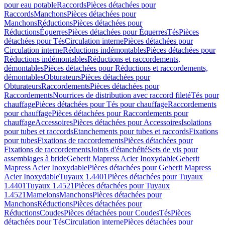
pour eau potable
Raccords
Pièces détachées pour
Raccords
Manchons
Pièces détachées pour
Manchons
Réductions
Pièces détachées pour
Réductions
Équerres
Pièces détachées pour Équerres
Tés
Pièces
détachées pour Tés
Circulation interne
Pièces détachées pour
Circulation interne
Réductions indémontables
Pièces détachées pour
Réductions indémontables
Réductions et raccordements,
démontables
Pièces détachées pour Réductions et raccordements,
démontables
Obturateurs
Pièces détachées pour
Obturateurs
Raccordements
Pièces détachées pour
Raccordements
Nourrices de distribution avec raccord fileté
Tés pour
chauffage
Pièces détachées pour Tés pour chauffage
Raccordements
pour chauffage
Pièces détachées pour Raccordements pour
chauffage
Accessoires
Pièces détachées pour Accessoires
Isolations
pour tubes et raccords
Etanchements pour tubes et raccords
Fixations
pour tubes
Fixations de raccordements
Pièces détachées pour
Fixations de raccordements
Joints d'étanchéité
Sets de vis pour
assemblages à bride
Geberit Mapress Acier Inoxydable
Geberit
Mapress Acier Inoxydable
Pièces détachées pour Geberit Mapress
Acier Inoxydable
Tuyaux 1.4401
Pièces détachées pour Tuyaux
1.4401
Tuyaux 1.4521
Pièces détachées pour Tuyaux
1.4521
Mamelons
Manchons
Pièces détachées pour
Manchons
Réductions
Pièces détachées pour
Réductions
Coudes
Pièces détachées pour Coudes
Tés
Pièces
détachées pour Tés
Circulation interne
Pièces détachées pour