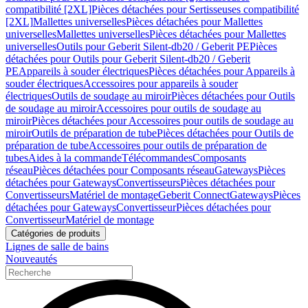
compatibilité [2XL]
Pièces détachées pour Sertisseuses compatibilité
[2XL]
Mallettes universelles
Pièces détachées pour Mallettes
universelles
Mallettes universelles
Pièces détachées pour Mallettes
universelles
Outils pour Geberit Silent-db20 / Geberit PE
Pièces
détachées pour Outils pour Geberit Silent-db20 / Geberit
PE
Appareils à souder électriques
Pièces détachées pour Appareils à
souder électriques
Accessoires pour appareils à souder
électriques
Outils de soudage au miroir
Pièces détachées pour Outils
de soudage au miroir
Accessoires pour outils de soudage au
miroir
Pièces détachées pour Accessoires pour outils de soudage au
miroir
Outils de préparation de tube
Pièces détachées pour Outils de
préparation de tube
Accessoires pour outils de préparation de
tubes
Aides à la commande
Télécommandes
Composants
réseau
Pièces détachées pour Composants réseau
Gateways
Pièces
détachées pour Gateways
Convertisseurs
Pièces détachées pour
Convertisseurs
Matériel de montage
Geberit Connect
Gateways
Pièces
détachées pour Gateways
Convertisseur
Pièces détachées pour
Convertisseur
Matériel de montage
Catégories de produits
Lignes de salle de bains
Nouveautés