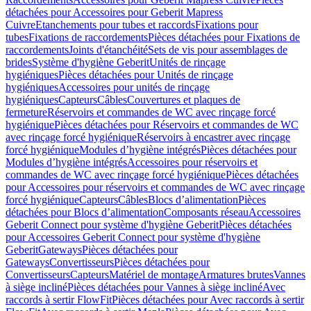
détachées pour Accessoires pour Geberit Mapress
Cuivre
Etanchements pour tubes et raccords
Fixations pour
tubes
Fixations de raccordements
Pièces détachées pour Fixations de
raccordements
Joints d'étanchéité
Sets de vis pour assemblages de
brides
Système d'hygiène Geberit
Unités de rinçage
hygiéniques
Pièces détachées pour Unités de rinçage
hygiéniques
Accessoires pour unités de rinçage
hygiéniques
Capteurs
Câbles
Couvertures et plaques de
fermeture
Réservoirs et commandes de WC avec rinçage forcé
hygiénique
Pièces détachées pour Réservoirs et commandes de WC
avec rinçage forcé hygiénique
Réservoirs à encastrer avec rinçage
forcé hygiénique
Modules d’hygiène intégrés
Pièces détachées pour
Modules d’hygiène intégrés
Accessoires pour réservoirs et
commandes de WC avec rinçage forcé hygiénique
Pièces détachées
pour Accessoires pour réservoirs et commandes de WC avec rinçage
forcé hygiénique
Capteurs
Câbles
Blocs d’alimentation
Pièces
détachées pour Blocs d’alimentation
Composants réseau
Accessoires
Geberit Connect pour système d'hygiène Geberit
Pièces détachées
pour Accessoires Geberit Connect pour système d'hygiène
Geberit
Gateways
Pièces détachées pour
Gateways
Convertisseurs
Pièces détachées pour
Convertisseurs
Capteurs
Matériel de montage
Armatures brutes
Vannes
à siège incliné
Pièces détachées pour Vannes à siège incliné
Avec
raccords à sertir FlowFit
Pièces détachées pour Avec raccords à sertir