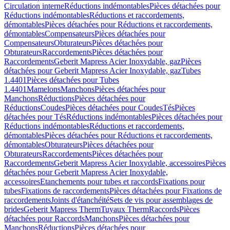
Circulation interne
Réductions indémontables
Pièces détachées pour
Réductions indémontables
Réductions et raccordements,
démontables
Pièces détachées pour Réductions et raccordements,
démontables
Compensateurs
Pièces détachées pour
Compensateurs
Obturateurs
Pièces détachées pour
Obturateurs
Raccordements
Pièces détachées pour
Raccordements
Geberit Mapress Acier Inoxydable, gaz
Pièces
détachées pour Geberit Mapress Acier Inoxydable, gaz
Tubes
1.4401
Pièces détachées pour Tubes
1.4401
Mamelons
Manchons
Pièces détachées pour
Manchons
Réductions
Pièces détachées pour
Réductions
Coudes
Pièces détachées pour Coudes
Tés
Pièces
détachées pour Tés
Réductions indémontables
Pièces détachées pour
Réductions indémontables
Réductions et raccordements,
démontables
Pièces détachées pour Réductions et raccordements,
démontables
Obturateurs
Pièces détachées pour
Obturateurs
Raccordements
Pièces détachées pour
Raccordements
Geberit Mapress Acier Inoxydable, accessoires
Pièces
détachées pour Geberit Mapress Acier Inoxydable,
accessoires
Etanchements pour tubes et raccords
Fixations pour
tubes
Fixations de raccordements
Pièces détachées pour Fixations de
raccordements
Joints d'étanchéité
Sets de vis pour assemblages de
brides
Geberit Mapress Therm
Tuyaux Therm
Raccords
Pièces
détachées pour Raccords
Manchons
Pièces détachées pour
Manchons
Réductions
Pièces détachées pour