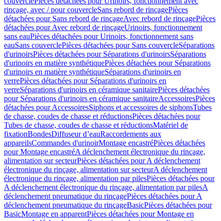
couvercle
Pièces détachées pour Urinoirs, fonctionnement avec
rinçage, avec / pour couvercle
Sans rebord de rinçage
Pièces
détachées pour Sans rebord de rinçage
Avec rebord de rinçage
Pièces
détachées pour Avec rebord de rinçage
Urinoirs, fonctionnement
sans eau
Pièces détachées pour Urinoirs, fonctionnement sans
eau
Sans couvercle
Pièces détachées pour Sans couvercle
Séparations
d'urinoirs
Pièces détachées pour Séparations d'urinoirs
Séparations
d'urinoirs en matière synthétique
Pièces détachées pour Séparations
d'urinoirs en matière synthétique
Séparations d'urinoirs en
verre
Pièces détachées pour Séparations d'urinoirs en
verre
Séparations d'urinoirs en céramique sanitaire
Pièces détachées
pour Séparations d'urinoirs en céramique sanitaire
Accessoires
Pièces
détachées pour Accessoires
Siphons et accessoires de siphons
Tubes
de chasse, coudes de chasse et réductions
Pièces détachées pour
Tubes de chasse, coudes de chasse et réductions
Matériel de
fixation
Bondes
Diffuseur d’eau
Raccordements aux
appareils
Commandes d'urinoir
Montage encastré
Pièces détachées
pour Montage encastré
A déclenchement électronique du rinçage,
alimentation sur secteur
Pièces détachées pour A déclenchement
électronique du rinçage, alimentation sur secteur
A déclenchement
électronique du rinçage, alimentation par piles
Pièces détachées pour
A déclenchement électronique du rinçage, alimentation par piles
A
déclenchement pneumatique du rinçage
Pièces détachées pour A
déclenchement pneumatique du rinçage
Basic
Pièces détachées pour
Basic
Montage en apparent
Pièces détachées pour Montage en