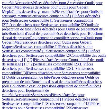
contrôle
Accessoires
Pièces détachées pour Accessoires
Outils pour
Geberit Mepla
Pièces détachées pour Outils pour Geberit
Mepla
Outils de sertissage manuels
Pièces détachées pour Outils de
sertissage manuels
Sertisseuses compatibilité [1]
Pièces détachées
pour Sertisseuses compatibilité [1]
Sertisseuses compatibilité
[2]
Pièces détachées pour Sertisseuses compatibilité [2]
Outils de
préparation de tube
Pièces détachées pour Outils de préparation de
tube
Bouchons d'essai de pression
Pièces détachées pour Bouchons
d'essai de pression
Equipement de contrôle
Accessoires
Outils pour
Geberit Mapress
Pièces détachées pour Outils pour Geberit
Mapress
Sertisseuses compatibilité [1]
Pièces détachées pour
Sertisseuses compatibilité [1]
Sertisseuses compatibilité [2]
Pièces
détachées pour Sertisseuses compatibilité [2]
Compatibilité des outils
de sertissage [1] / [2]
Pièces détachées pour Compatibilité des outils
de sertissage [1] / [2]
Sertisseuses compatibilité [2XL]
Pièces
détachées pour Sertisseuses compatibilité [2XL]
Sertisseuses
compatibilité [3]
Pièces détachées pour Sertisseuses compatibilité
[3]
Outils de préparation de tube
Pièces détachées pour Outils de
préparation de tube
Bouchons d'essai de pression
Pièces détachées
pour Bouchons d'essai de pression
Equipement de contrôle
Pièces
détachées pour Equipement de
contrôle
Accessoires
Sertisseuses
Pièces détachées pour
Sertisseuses
Sertisseuses compatibilité [1]
Pièces détachées pour
Sertisseuses compatibilité [1]
Sertisseuses compatibilité [2]
Pièces
détachées pour Sertisseuses compatibilité [2]
Sertisseuses