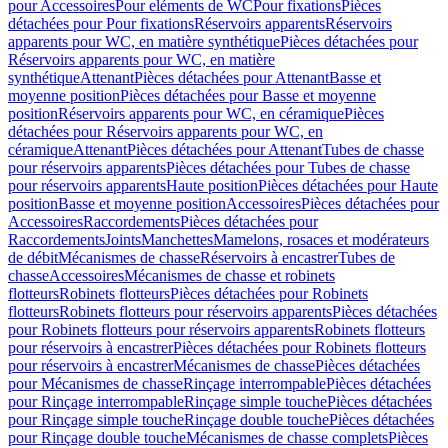
pour Accessoires
Pour eléments de WC
Pour fixations
Pièces
détachées pour Pour fixations
Réservoirs apparents
Réservoirs
apparents pour WC, en matière synthétique
Pièces détachées pour
Réservoirs apparents pour WC, en matière
synthétique
Attenant
Pièces détachées pour Attenant
Basse et
moyenne position
Pièces détachées pour Basse et moyenne
position
Réservoirs apparents pour WC, en céramique
Pièces
détachées pour Réservoirs apparents pour WC, en
céramique
Attenant
Pièces détachées pour Attenant
Tubes de chasse
pour réservoirs apparents
Pièces détachées pour Tubes de chasse
pour réservoirs apparents
Haute position
Pièces détachées pour Haute
position
Basse et moyenne position
Accessoires
Pièces détachées pour
Accessoires
Raccordements
Pièces détachées pour
Raccordements
Joints
Manchettes
Mamelons, rosaces et modérateurs
de débit
Mécanismes de chasse
Réservoirs à encastrer
Tubes de
chasse
Accessoires
Mécanismes de chasse et robinets
flotteurs
Robinets flotteurs
Pièces détachées pour Robinets
flotteurs
Robinets flotteurs pour réservoirs apparents
Pièces détachées
pour Robinets flotteurs pour réservoirs apparents
Robinets flotteurs
pour réservoirs à encastrer
Pièces détachées pour Robinets flotteurs
pour réservoirs à encastrer
Mécanismes de chasse
Pièces détachées
pour Mécanismes de chasse
Rinçage interrompable
Pièces détachées
pour Rinçage interrompable
Rinçage simple touche
Pièces détachées
pour Rinçage simple touche
Rinçage double touche
Pièces détachées
pour Rinçage double touche
Mécanismes de chasse complets
Pièces