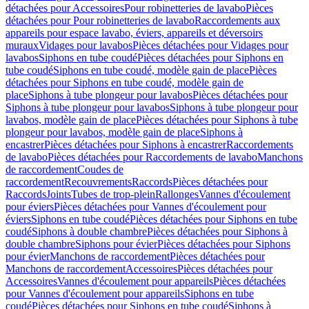
détachées pour Accessoires
Pour robinetteries de lavabo
Pièces
détachées pour Pour robinetteries de lavabo
Raccordements aux
appareils pour espace lavabo, éviers, appareils et déversoirs
muraux
Vidages pour lavabos
Pièces détachées pour Vidages pour
lavabos
Siphons en tube coudé
Pièces détachées pour Siphons en
tube coudé
Siphons en tube coudé, modèle gain de place
Pièces
détachées pour Siphons en tube coudé, modèle gain de
place
Siphons à tube plongeur pour lavabos
Pièces détachées pour
Siphons à tube plongeur pour lavabos
Siphons à tube plongeur pour
lavabos, modèle gain de place
Pièces détachées pour Siphons à tube
plongeur pour lavabos, modèle gain de place
Siphons à
encastrer
Pièces détachées pour Siphons à encastrer
Raccordements
de lavabo
Pièces détachées pour Raccordements de lavabo
Manchons
de raccordement
Coudes de
raccordement
Recouvrements
Raccords
Pièces détachées pour
Raccords
Joints
Tubes de trop-plein
Rallonges
Vannes d'écoulement
pour éviers
Pièces détachées pour Vannes d'écoulement pour
éviers
Siphons en tube coudé
Pièces détachées pour Siphons en tube
coudé
Siphons à double chambre
Pièces détachées pour Siphons à
double chambre
Siphons pour évier
Pièces détachées pour Siphons
pour évier
Manchons de raccordement
Pièces détachées pour
Manchons de raccordement
Accessoires
Pièces détachées pour
Accessoires
Vannes d'écoulement pour appareils
Pièces détachées
pour Vannes d'écoulement pour appareils
Siphons en tube
coudé
Pièces détachées pour Siphons en tube coudé
Siphons à