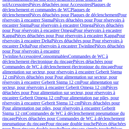
sol
Accessoires
Pièces détachées pour Accessoires
Plaques de
déclenchement et commandes de WC
Plaques de
déclenchement
Pièces détachées pour Plaques de déclenchement
Pour
réservoirs à encastrer Sigma
Pièces détachées pour Pour réservoirs à
encastrer Sigma
Pour réservoirs à encastrer Omega
Pièces détachées
pour Pour réservoirs à encastrer Omega
Pour réservoirs à encastrer
Kappa
Pièces détachées pour Pour réservoirs à encastrer Kappa
Pour
réservoirs à encastrer Delta
Pièces détachées pour Pour réservoirs à
encastrer Delta
Pour réservoirs à encastrer Twinline
Pièces détachées
pour Pour réservoirs à encastrer
Twinline
Accessoires
Consommables
Commandes de WC à
déclenchement électronique du rinçage
Pièces détachées pour
Commandes de WC à déclenchement électronique du rinçage
Pour
alimentation sur secteur, pour réservoirs à encastrer Geberit Sigma
12 cm
Pièces détachées pour Pour alimentation sur secteur, pour
réservoirs à encastrer Geberit Sigma 12 cm
Pour alimentation sur
secteur, pour réservoirs à encastrer Geberit Omega 12 cm
Pièces
détachées pour Pour alimentation sur secteur, pour réservoirs à
encastrer Geberit Omega 12 cm
Pour alimentation par piles, pour
réservoirs à encastrer Geberit Sigma 12 cm
Pièces détachées pour
Pour alimentation par piles, pour réservoirs à encastrer Geberit
Sigma 12 cm
Commandes de WC à déclenchement pneumatique du
rinçage
Pièces détachées pour Commandes de WC à déclenchement
pneumatique du rinçage
Pour rinçage double touche
Pièces détachées
pour Pour rinçage double touche
Pour rinçage simple touche
Pièces