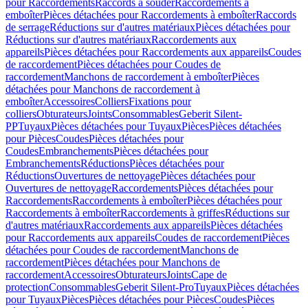
pour Raccordements
Raccords à souder
Raccordements à
emboîter
Pièces détachées pour Raccordements à emboîter
Raccords
de serrage
Réductions sur d'autres matériaux
Pièces détachées pour
Réductions sur d'autres matériaux
Raccordements aux
appareils
Pièces détachées pour Raccordements aux appareils
Coudes
de raccordement
Pièces détachées pour Coudes de
raccordement
Manchons de raccordement à emboîter
Pièces
détachées pour Manchons de raccordement à
emboîter
Accessoires
Colliers
Fixations pour
colliers
Obturateurs
Joints
Consommables
Geberit Silent-
PP
Tuyaux
Pièces détachées pour Tuyaux
Pièces
Pièces détachées
pour Pièces
Coudes
Pièces détachées pour
Coudes
Embranchements
Pièces détachées pour
Embranchements
Réductions
Pièces détachées pour
Réductions
Ouvertures de nettoyage
Pièces détachées pour
Ouvertures de nettoyage
Raccordements
Pièces détachées pour
Raccordements
Raccordements à emboîter
Pièces détachées pour
Raccordements à emboîter
Raccordements à griffes
Réductions sur
d'autres matériaux
Raccordements aux appareils
Pièces détachées
pour Raccordements aux appareils
Coudes de raccordement
Pièces
détachées pour Coudes de raccordement
Manchons de
raccordement
Pièces détachées pour Manchons de
raccordement
Accessoires
Obturateurs
Joints
Cape de
protection
Consommables
Geberit Silent-Pro
Tuyaux
Pièces détachées
pour Tuyaux
Pièces
Pièces détachées pour Pièces
Coudes
Pièces