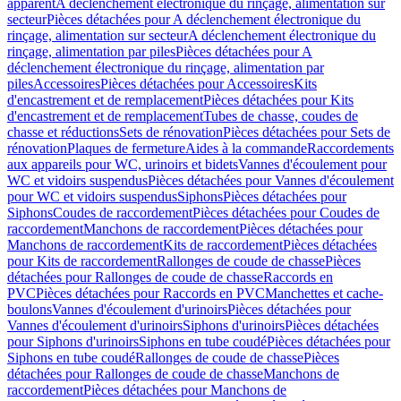
apparent
A déclenchement électronique du rinçage, alimentation sur
secteur
Pièces détachées pour A déclenchement électronique du
rinçage, alimentation sur secteur
A déclenchement électronique du
rinçage, alimentation par piles
Pièces détachées pour A
déclenchement électronique du rinçage, alimentation par
piles
Accessoires
Pièces détachées pour Accessoires
Kits
d'encastrement et de remplacement
Pièces détachées pour Kits
d'encastrement et de remplacement
Tubes de chasse, coudes de
chasse et réductions
Sets de rénovation
Pièces détachées pour Sets de
rénovation
Plaques de fermeture
Aides à la commande
Raccordements
aux appareils pour WC, urinoirs et bidets
Vannes d'écoulement pour
WC et vidoirs suspendus
Pièces détachées pour Vannes d'écoulement
pour WC et vidoirs suspendus
Siphons
Pièces détachées pour
Siphons
Coudes de raccordement
Pièces détachées pour Coudes de
raccordement
Manchons de raccordement
Pièces détachées pour
Manchons de raccordement
Kits de raccordement
Pièces détachées
pour Kits de raccordement
Rallonges de coude de chasse
Pièces
détachées pour Rallonges de coude de chasse
Raccords en
PVC
Pièces détachées pour Raccords en PVC
Manchettes et cache-
boulons
Vannes d'écoulement d'urinoirs
Pièces détachées pour
Vannes d'écoulement d'urinoirs
Siphons d'urinoirs
Pièces détachées
pour Siphons d'urinoirs
Siphons en tube coudé
Pièces détachées pour
Siphons en tube coudé
Rallonges de coude de chasse
Pièces
détachées pour Rallonges de coude de chasse
Manchons de
raccordement
Pièces détachées pour Manchons de