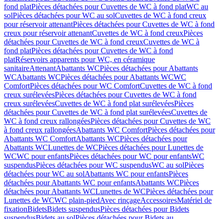
fond plat
Pièces détachées pour Cuvettes de WC à fond plat
WC au
sol
Pièces détachées pour WC au sol
Cuvettes de WC à fond creux
pour réservoir attenant
Pièces détachées pour Cuvettes de WC à fond
creux pour réservoir attenant
Cuvettes de WC à fond creux
Pièces
détachées pour Cuvettes de WC à fond creux
Cuvettes de WC à
fond plat
Pièces détachées pour Cuvettes de WC à fond
plat
Réservoirs apparents pour WC, en céramique
sanitaire
Attenant
Abattants WC
Pièces détachées pour Abattants
WC
Abattants WC
Pièces détachées pour Abattants WC
WC
Comfort
Pièces détachées pour WC Comfort
Cuvettes de WC à fond
creux surélevées
Pièces détachées pour Cuvettes de WC à fond
creux surélevées
Cuvettes de WC à fond plat surélevées
Pièces
détachées pour Cuvettes de WC à fond plat surélevées
Cuvettes de
WC à fond creux rallongées
Pièces détachées pour Cuvettes de WC
à fond creux rallongées
Abattants WC Comfort
Pièces détachées pour
Abattants WC Comfort
Abattants WC
Pièces détachées pour
Abattants WC
Lunettes de WC
Pièces détachées pour Lunettes de
WC
WC pour enfants
Pièces détachées pour WC pour enfants
WC
suspendus
Pièces détachées pour WC suspendus
WC au sol
Pièces
détachées pour WC au sol
Abattants WC pour enfants
Pièces
détachées pour Abattants WC pour enfants
Abattants WC
Pièces
détachées pour Abattants WC
Lunettes de WC
Pièces détachées pour
Lunettes de WC
WC plain-pied
Avec rinçage
Accessoires
Matériel de
fixation
Bidets
Bidets suspendus
Pièces détachées pour Bidets
suspendus
Bidets au sol
Pièces détachées pour Bidets au