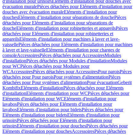
d'installation pour urinoirs
Eléments d'installation pour douches avec
évacuation murale
Pièces détachées pour Eléments d'installation pour
douches avec évacuation murale
Eléments d’installation pour
douches
Eléments d’installation pour séparations de douche
Pièces
détachées pour Eléments d’installation pour séparations de
douche
Eléments d'installation pour robinetteries et appareils
Pièces
détachées pour Eléments d'installation pour robinetteries et
appareils
Eléments d'installation pour machines à laver et lave-
vaisselle
Pièces détachées pour Eléments d'installation pour machines
à laver et lave-vaisselle
Eléments d'installation pour charges de
console
Accessoires
Pièces détachées pour Accessoires
Modules
d'installation
Pièces détachées pour Modules d'installation
Modules
pour WC
Pièces détachées pour Modules pour
WC
Accessoires
Pièces détachées pour Accessoires
Pour parois
Pièces
détachées pour Pour parois
Pour systèmes d'alimentation
Pièces
détachées pour Pour systèmes d'alimentation
Pour évacuation
Geberit
Kombifix
Eléments d'installation
Pièces détachées pour Eléments
d'installation
Eléments d'installation pour WC
Pièces détachées pour
Eléments d'installation pour WC
Eléments d'installation pour
lavabos
Pièces détachées pour Eléments d'installation pour
lavabos
Eléments d'installation pour bidets
Pièces détachées pour
Eléments d'installation pour bidets
Eléments d'installation pour
urinoirs
Pièces détachées pour Eléments d'installation pour
urinoirs
Eléments d'installation pour douches
Pièces détachées pour
Eléments d'installation pour douches
Accessoires
Pièces détachées