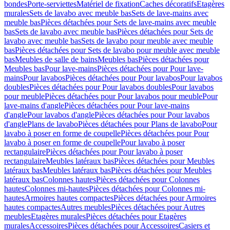
bondes
Porte-serviettes
Matériel de fixation
Caches décoratifs
Etagères
murales
Sets de lavabo avec meuble bas
Sets de lave-mains avec
meuble bas
Pièces détachées pour Sets de lave-mains avec meuble
bas
Sets de lavabo avec meuble bas
Pièces détachées pour Sets de
lavabo avec meuble bas
Sets de lavabo pour meuble avec meuble
bas
Pièces détachées pour Sets de lavabo pour meuble avec meuble
bas
Meubles de salle de bains
Meubles bas
Pièces détachées pour
Meubles bas
Pour lave-mains
Pièces détachées pour Pour lave-
mains
Pour lavabos
Pièces détachées pour Pour lavabos
Pour lavabos
doubles
Pièces détachées pour Pour lavabos doubles
Pour lavabos
pour meuble
Pièces détachées pour Pour lavabos pour meuble
Pour
lave-mains d'angle
Pièces détachées pour Pour lave-mains
d'angle
Pour lavabos d'angle
Pièces détachées pour Pour lavabos
d'angle
Plans de lavabo
Pièces détachées pour Plans de lavabo
Pour
lavabo à poser en forme de coupelle
Pièces détachées pour Pour
lavabo à poser en forme de coupelle
Pour lavabo à poser
rectangulaire
Pièces détachées pour Pour lavabo à poser
rectangulaire
Meubles latéraux bas
Pièces détachées pour Meubles
latéraux bas
Meubles latéraux bas
Pièces détachées pour Meubles
latéraux bas
Colonnes hautes
Pièces détachées pour Colonnes
hautes
Colonnes mi-hautes
Pièces détachées pour Colonnes mi-
hautes
Armoires hautes compactes
Pièces détachées pour Armoires
hautes compactes
Autres meubles
Pièces détachées pour Autres
meubles
Etagères murales
Pièces détachées pour Etagères
murales
Accessoires
Pièces détachées pour Accessoires
Casiers et