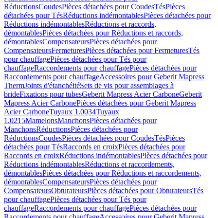
Réductions
Coudes
Pièces détachées pour Coudes
Tés
Pièces
détachées pour Tés
Réductions indémontables
Pièces détachées pour
Réductions indémontables
Réductions et raccords,
démontables
Pièces détachées pour Réductions et raccords,
démontables
Compensateurs
Pièces détachées pour
Compensateurs
Fermetures
Pièces détachées pour Fermetures
Tés
pour chauffage
Pièces détachées pour Tés pour
chauffage
Raccordements pour chauffage
Pièces détachées pour
Raccordements pour chauffage
Accessoires pour Geberit Mapress
Therm
Joints d'étanchéité
Sets de vis pour assemblages à
bride
Fixations pour tubes
Geberit Mapress Acier Carbone
Geberit
Mapress Acier Carbone
Pièces détachées pour Geberit Mapress
Acier Carbone
Tuyaux 1.0034
Tuyaux
1.0215
Mamelons
Manchons
Pièces détachées pour
Manchons
Réductions
Pièces détachées pour
Réductions
Coudes
Pièces détachées pour Coudes
Tés
Pièces
détachées pour Tés
Raccords en croix
Pièces détachées pour
Raccords en croix
Réductions indémontables
Pièces détachées pour
Réductions indémontables
Réductions et raccordements,
démontables
Pièces détachées pour Réductions et raccordements,
démontables
Compensateurs
Pièces détachées pour
Compensateurs
Obturateurs
Pièces détachées pour Obturateurs
Tés
pour chauffage
Pièces détachées pour Tés pour
chauffage
Raccordements pour chauffage
Pièces détachées pour
Raccordements pour chauffage
Accessoires pour Geberit Mapress