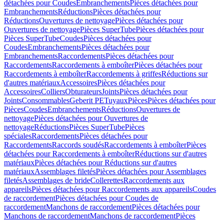
détachées pour Coudes
Embranchements
Pièces détachées pour
Embranchements
Réductions
Pièces détachées pour
Réductions
Ouvertures de nettoyage
Pièces détachées pour
Ouvertures de nettoyage
Pièces SuperTube
Pièces détachées pour
Pièces SuperTube
Coudes
Pièces détachées pour
Coudes
Embranchements
Pièces détachées pour
Embranchements
Raccordements
Pièces détachées pour
Raccordements
Raccordements à emboîter
Pièces détachées pour
Raccordements à emboîter
Raccordements à griffes
Réductions sur
d'autres matériaux
Accessoires
Pièces détachées pour
Accessoires
Colliers
Obturateurs
Joints
Pièces détachées pour
Joints
Consommables
Geberit PE
Tuyaux
Pièces
Pièces détachées pour
Pièces
Coudes
Embranchements
Réductions
Ouvertures de
nettoyage
Pièces détachées pour Ouvertures de
nettoyage
Réductions
Pièces SuperTube
Pièces
spéciales
Raccordements
Pièces détachées pour
Raccordements
Raccords soudés
Raccordements à emboîter
Pièces
détachées pour Raccordements à emboîter
Réductions sur d'autres
matériaux
Pièces détachées pour Réductions sur d'autres
matériaux
Assemblages filetés
Pièces détachées pour Assemblages
filetés
Assemblages de bride
Collerettes
Raccordements aux
appareils
Pièces détachées pour Raccordements aux appareils
Coudes
de raccordement
Pièces détachées pour Coudes de
raccordement
Manchons de raccordement
Pièces détachées pour
Manchons de raccordement
Manchons de raccordement
Pièces