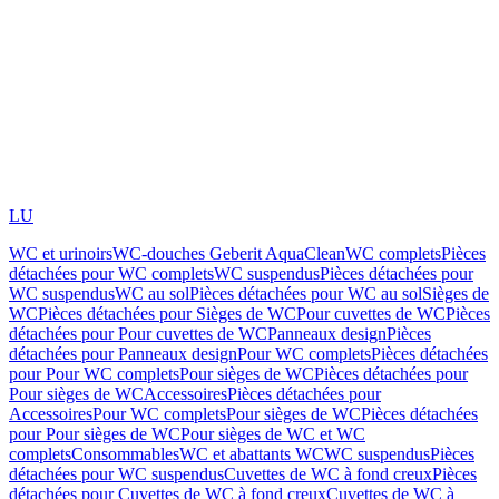
LU
WC et urinoirs
WC-douches Geberit AquaClean
WC complets
Pièces
détachées pour WC complets
WC suspendus
Pièces détachées pour
WC suspendus
WC au sol
Pièces détachées pour WC au sol
Sièges de
WC
Pièces détachées pour Sièges de WC
Pour cuvettes de WC
Pièces
détachées pour Pour cuvettes de WC
Panneaux design
Pièces
détachées pour Panneaux design
Pour WC complets
Pièces détachées
pour Pour WC complets
Pour sièges de WC
Pièces détachées pour
Pour sièges de WC
Accessoires
Pièces détachées pour
Accessoires
Pour WC complets
Pour sièges de WC
Pièces détachées
pour Pour sièges de WC
Pour sièges de WC et WC
complets
Consommables
WC et abattants WC
WC suspendus
Pièces
détachées pour WC suspendus
Cuvettes de WC à fond creux
Pièces
détachées pour Cuvettes de WC à fond creux
Cuvettes de WC à