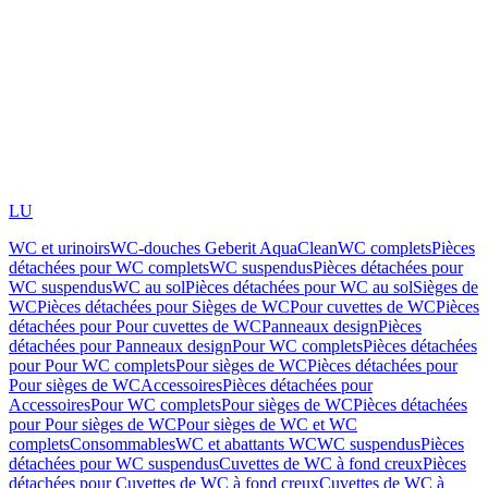
LU
WC et urinoirs
WC-douches Geberit AquaClean
WC complets
Pièces
détachées pour WC complets
WC suspendus
Pièces détachées pour
WC suspendus
WC au sol
Pièces détachées pour WC au sol
Sièges de
WC
Pièces détachées pour Sièges de WC
Pour cuvettes de WC
Pièces
détachées pour Pour cuvettes de WC
Panneaux design
Pièces
détachées pour Panneaux design
Pour WC complets
Pièces détachées
pour Pour WC complets
Pour sièges de WC
Pièces détachées pour
Pour sièges de WC
Accessoires
Pièces détachées pour
Accessoires
Pour WC complets
Pour sièges de WC
Pièces détachées
pour Pour sièges de WC
Pour sièges de WC et WC
complets
Consommables
WC et abattants WC
WC suspendus
Pièces
détachées pour WC suspendus
Cuvettes de WC à fond creux
Pièces
détachées pour Cuvettes de WC à fond creux
Cuvettes de WC à