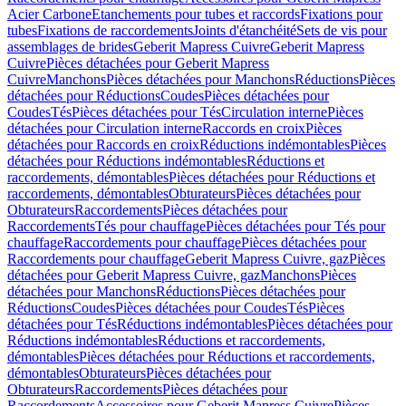
Acier Carbone
Etanchements pour tubes et raccords
Fixations pour
tubes
Fixations de raccordements
Joints d'étanchéité
Sets de vis pour
assemblages de brides
Geberit Mapress Cuivre
Geberit Mapress
Cuivre
Pièces détachées pour Geberit Mapress
Cuivre
Manchons
Pièces détachées pour Manchons
Réductions
Pièces
détachées pour Réductions
Coudes
Pièces détachées pour
Coudes
Tés
Pièces détachées pour Tés
Circulation interne
Pièces
détachées pour Circulation interne
Raccords en croix
Pièces
détachées pour Raccords en croix
Réductions indémontables
Pièces
détachées pour Réductions indémontables
Réductions et
raccordements, démontables
Pièces détachées pour Réductions et
raccordements, démontables
Obturateurs
Pièces détachées pour
Obturateurs
Raccordements
Pièces détachées pour
Raccordements
Tés pour chauffage
Pièces détachées pour Tés pour
chauffage
Raccordements pour chauffage
Pièces détachées pour
Raccordements pour chauffage
Geberit Mapress Cuivre, gaz
Pièces
détachées pour Geberit Mapress Cuivre, gaz
Manchons
Pièces
détachées pour Manchons
Réductions
Pièces détachées pour
Réductions
Coudes
Pièces détachées pour Coudes
Tés
Pièces
détachées pour Tés
Réductions indémontables
Pièces détachées pour
Réductions indémontables
Réductions et raccordements,
démontables
Pièces détachées pour Réductions et raccordements,
démontables
Obturateurs
Pièces détachées pour
Obturateurs
Raccordements
Pièces détachées pour
Raccordements
Accessoires pour Geberit Mapress Cuivre
Pièces