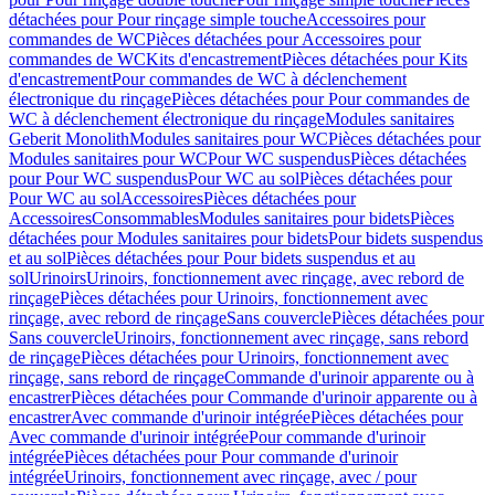
détachées pour Pour rinçage simple touche
Accessoires pour
commandes de WC
Pièces détachées pour Accessoires pour
commandes de WC
Kits d'encastrement
Pièces détachées pour Kits
d'encastrement
Pour commandes de WC à déclenchement
électronique du rinçage
Pièces détachées pour Pour commandes de
WC à déclenchement électronique du rinçage
Modules sanitaires
Geberit Monolith
Modules sanitaires pour WC
Pièces détachées pour
Modules sanitaires pour WC
Pour WC suspendus
Pièces détachées
pour Pour WC suspendus
Pour WC au sol
Pièces détachées pour
Pour WC au sol
Accessoires
Pièces détachées pour
Accessoires
Consommables
Modules sanitaires pour bidets
Pièces
détachées pour Modules sanitaires pour bidets
Pour bidets suspendus
et au sol
Pièces détachées pour Pour bidets suspendus et au
sol
Urinoirs
Urinoirs, fonctionnement avec rinçage, avec rebord de
rinçage
Pièces détachées pour Urinoirs, fonctionnement avec
rinçage, avec rebord de rinçage
Sans couvercle
Pièces détachées pour
Sans couvercle
Urinoirs, fonctionnement avec rinçage, sans rebord
de rinçage
Pièces détachées pour Urinoirs, fonctionnement avec
rinçage, sans rebord de rinçage
Commande d'urinoir apparente ou à
encastrer
Pièces détachées pour Commande d'urinoir apparente ou à
encastrer
Avec commande d'urinoir intégrée
Pièces détachées pour
Avec commande d'urinoir intégrée
Pour commande d'urinoir
intégrée
Pièces détachées pour Pour commande d'urinoir
intégrée
Urinoirs, fonctionnement avec rinçage, avec / pour