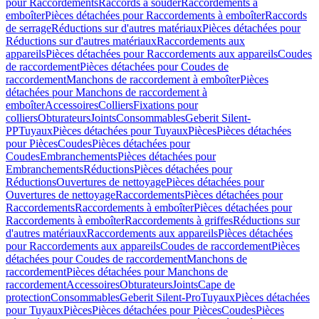
pour Raccordements
Raccords à souder
Raccordements à
emboîter
Pièces détachées pour Raccordements à emboîter
Raccords
de serrage
Réductions sur d'autres matériaux
Pièces détachées pour
Réductions sur d'autres matériaux
Raccordements aux
appareils
Pièces détachées pour Raccordements aux appareils
Coudes
de raccordement
Pièces détachées pour Coudes de
raccordement
Manchons de raccordement à emboîter
Pièces
détachées pour Manchons de raccordement à
emboîter
Accessoires
Colliers
Fixations pour
colliers
Obturateurs
Joints
Consommables
Geberit Silent-
PP
Tuyaux
Pièces détachées pour Tuyaux
Pièces
Pièces détachées
pour Pièces
Coudes
Pièces détachées pour
Coudes
Embranchements
Pièces détachées pour
Embranchements
Réductions
Pièces détachées pour
Réductions
Ouvertures de nettoyage
Pièces détachées pour
Ouvertures de nettoyage
Raccordements
Pièces détachées pour
Raccordements
Raccordements à emboîter
Pièces détachées pour
Raccordements à emboîter
Raccordements à griffes
Réductions sur
d'autres matériaux
Raccordements aux appareils
Pièces détachées
pour Raccordements aux appareils
Coudes de raccordement
Pièces
détachées pour Coudes de raccordement
Manchons de
raccordement
Pièces détachées pour Manchons de
raccordement
Accessoires
Obturateurs
Joints
Cape de
protection
Consommables
Geberit Silent-Pro
Tuyaux
Pièces détachées
pour Tuyaux
Pièces
Pièces détachées pour Pièces
Coudes
Pièces