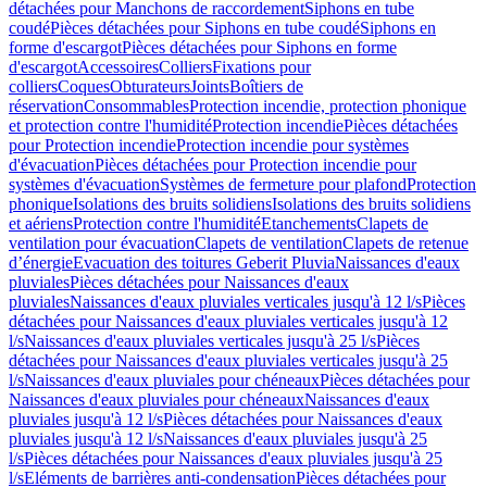
détachées pour Manchons de raccordement
Siphons en tube
coudé
Pièces détachées pour Siphons en tube coudé
Siphons en
forme d'escargot
Pièces détachées pour Siphons en forme
d'escargot
Accessoires
Colliers
Fixations pour
colliers
Coques
Obturateurs
Joints
Boîtiers de
réservation
Consommables
Protection incendie, protection phonique
et protection contre l'humidité
Protection incendie
Pièces détachées
pour Protection incendie
Protection incendie pour systèmes
d'évacuation
Pièces détachées pour Protection incendie pour
systèmes d'évacuation
Systèmes de fermeture pour plafond
Protection
phonique
Isolations des bruits solidiens
Isolations des bruits solidiens
et aériens
Protection contre l'humidité
Etanchements
Clapets de
ventilation pour évacuation
Clapets de ventilation
Clapets de retenue
d’énergie
Evacuation des toitures Geberit Pluvia
Naissances d'eaux
pluviales
Pièces détachées pour Naissances d'eaux
pluviales
Naissances d'eaux pluviales verticales jusqu'à 12 l/s
Pièces
détachées pour Naissances d'eaux pluviales verticales jusqu'à 12
l/s
Naissances d'eaux pluviales verticales jusqu'à 25 l/s
Pièces
détachées pour Naissances d'eaux pluviales verticales jusqu'à 25
l/s
Naissances d'eaux pluviales pour chéneaux
Pièces détachées pour
Naissances d'eaux pluviales pour chéneaux
Naissances d'eaux
pluviales jusqu'à 12 l/s
Pièces détachées pour Naissances d'eaux
pluviales jusqu'à 12 l/s
Naissances d'eaux pluviales jusqu'à 25
l/s
Pièces détachées pour Naissances d'eaux pluviales jusqu'à 25
l/s
Eléments de barrières anti-condensation
Pièces détachées pour