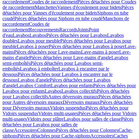
raccordement
Coudes de raccordement
Pièces détachées pour Coudes
de raccordement
Manchettes
Vannes d'écoulement pour bidets
Pièces
détachées pour Vannes d'écoulement pour bidets
Siphons en tube
coudé
Pièces détachées pour Siphons en tube coudé
Manchons de
raccordement
Coudes de
raccordement
Recouvrements
Raccords
Joints
Point
d'eau
Lavabos
Lavabos
Pièces détachées pour Lavabos
Lavabos
doubles
Lavabos pour meuble
Pièces détachées pour Lavabos pour
meuble
Lavabos à poser
Pièces détachées pour Lavabos à poser
Lave-
mains
Pièces détachées pour Lave-mains
Lave-mains à poser
Lave-
mains d'angle
Pièces détachées pour Lave-mains d'angle
Lavabos
semi-emboîtés
Pièces détachées pour Lavabos semi-
emboîtés
Lavabos à emboîter
Lavabos à encastrer par le
dessous
Pièces détachées pour Lavabos à encastrer par le
dessous
Lavabos d'angle
Pièces détachées pour Lavabos
d'angle
Lavabos Comfort
Lavabos pour enfants
Pièces détachées pour
Lavabos pour enfants
Lavabos
Lavabos collectifs
Pièces détachées
pour Lavabos collectifs
Autres déversoirs muraux
Pièces détachées
pour Autres déversoirs muraux
Déversoirs muraux
Pièces détachées
pour Déversoirs muraux
Vidoirs suspendus
Pièces détachées pour
Vidoirs suspendus
Vidoirs multi-usages
Pièces détachées pour Vidoirs
multi-usages
Vidoirs pour plâtre
Lavabos pour salles de classe
Pièces
détachées pour Lavabos pour salles de
classe
Accessoires
Colonnes
Pièces détachées pour Colonnes
Cache-
siphons
Pièces détachées pour Cache-siphons
Accessoires
Caches