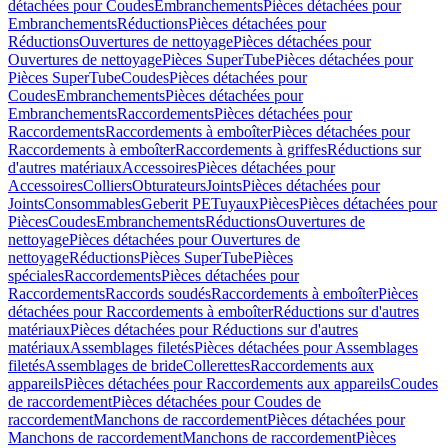
détachées pour Coudes
Embranchements
Pièces détachées pour
Embranchements
Réductions
Pièces détachées pour
Réductions
Ouvertures de nettoyage
Pièces détachées pour
Ouvertures de nettoyage
Pièces SuperTube
Pièces détachées pour
Pièces SuperTube
Coudes
Pièces détachées pour
Coudes
Embranchements
Pièces détachées pour
Embranchements
Raccordements
Pièces détachées pour
Raccordements
Raccordements à emboîter
Pièces détachées pour
Raccordements à emboîter
Raccordements à griffes
Réductions sur
d'autres matériaux
Accessoires
Pièces détachées pour
Accessoires
Colliers
Obturateurs
Joints
Pièces détachées pour
Joints
Consommables
Geberit PE
Tuyaux
Pièces
Pièces détachées pour
Pièces
Coudes
Embranchements
Réductions
Ouvertures de
nettoyage
Pièces détachées pour Ouvertures de
nettoyage
Réductions
Pièces SuperTube
Pièces
spéciales
Raccordements
Pièces détachées pour
Raccordements
Raccords soudés
Raccordements à emboîter
Pièces
détachées pour Raccordements à emboîter
Réductions sur d'autres
matériaux
Pièces détachées pour Réductions sur d'autres
matériaux
Assemblages filetés
Pièces détachées pour Assemblages
filetés
Assemblages de bride
Collerettes
Raccordements aux
appareils
Pièces détachées pour Raccordements aux appareils
Coudes
de raccordement
Pièces détachées pour Coudes de
raccordement
Manchons de raccordement
Pièces détachées pour
Manchons de raccordement
Manchons de raccordement
Pièces