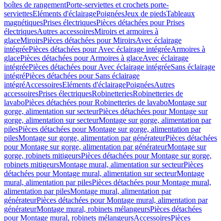
boîtes de rangement
Porte-serviettes et crochets porte-
serviettes
Eléments d'éclairage
Poignées
Jeux de pieds
Tableaux
magnétiques
Prises électriques
Pièces détachées pour Prises
électriques
Autres accessoires
Miroirs et armoires à
glace
Miroirs
Pièces détachées pour Miroirs
Avec éclairage
intégrée
Pièces détachées pour Avec éclairage intégrée
Armoires à
glace
Pièces détachées pour Armoires à glace
Avec éclairage
intégrée
Pièces détachées pour Avec éclairage intégrée
Sans éclairage
intégré
Pièces détachées pour Sans éclairage
intégré
Accessoires
Eléments d'éclairage
Poignées
Autres
accessoires
Prises électriques
Robinetteries
Robinetteries de
lavabo
Pièces détachées pour Robinetteries de lavabo
Montage sur
gorge, alimentation sur secteur
Pièces détachées pour Montage sur
gorge, alimentation sur secteur
Montage sur gorge, alimentation par
piles
Pièces détachées pour Montage sur gorge, alimentation par
piles
Montage sur gorge, alimentation par générateur
Pièces détachées
pour Montage sur gorge, alimentation par générateur
Montage sur
gorge, robinets mitigeurs
Pièces détachées pour Montage sur gorge,
robinets mitigeurs
Montage mural, alimentation sur secteur
Pièces
détachées pour Montage mural, alimentation sur secteur
Montage
mural, alimentation par piles
Pièces détachées pour Montage mural,
alimentation par piles
Montage mural, alimentation par
générateur
Pièces détachées pour Montage mural, alimentation par
générateur
Montage mural, robinets mélangeurs
Pièces détachées
pour Montage mural, robinets mélangeurs
Accessoires
Pièces