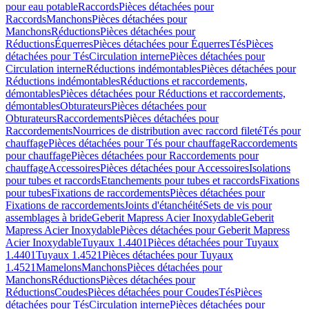
pour eau potable
Raccords
Pièces détachées pour
Raccords
Manchons
Pièces détachées pour
Manchons
Réductions
Pièces détachées pour
Réductions
Équerres
Pièces détachées pour Équerres
Tés
Pièces
détachées pour Tés
Circulation interne
Pièces détachées pour
Circulation interne
Réductions indémontables
Pièces détachées pour
Réductions indémontables
Réductions et raccordements,
démontables
Pièces détachées pour Réductions et raccordements,
démontables
Obturateurs
Pièces détachées pour
Obturateurs
Raccordements
Pièces détachées pour
Raccordements
Nourrices de distribution avec raccord fileté
Tés pour
chauffage
Pièces détachées pour Tés pour chauffage
Raccordements
pour chauffage
Pièces détachées pour Raccordements pour
chauffage
Accessoires
Pièces détachées pour Accessoires
Isolations
pour tubes et raccords
Etanchements pour tubes et raccords
Fixations
pour tubes
Fixations de raccordements
Pièces détachées pour
Fixations de raccordements
Joints d'étanchéité
Sets de vis pour
assemblages à bride
Geberit Mapress Acier Inoxydable
Geberit
Mapress Acier Inoxydable
Pièces détachées pour Geberit Mapress
Acier Inoxydable
Tuyaux 1.4401
Pièces détachées pour Tuyaux
1.4401
Tuyaux 1.4521
Pièces détachées pour Tuyaux
1.4521
Mamelons
Manchons
Pièces détachées pour
Manchons
Réductions
Pièces détachées pour
Réductions
Coudes
Pièces détachées pour Coudes
Tés
Pièces
détachées pour Tés
Circulation interne
Pièces détachées pour