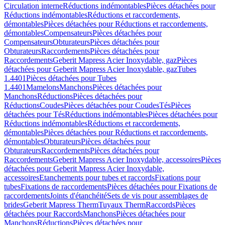
Circulation interne
Réductions indémontables
Pièces détachées pour
Réductions indémontables
Réductions et raccordements,
démontables
Pièces détachées pour Réductions et raccordements,
démontables
Compensateurs
Pièces détachées pour
Compensateurs
Obturateurs
Pièces détachées pour
Obturateurs
Raccordements
Pièces détachées pour
Raccordements
Geberit Mapress Acier Inoxydable, gaz
Pièces
détachées pour Geberit Mapress Acier Inoxydable, gaz
Tubes
1.4401
Pièces détachées pour Tubes
1.4401
Mamelons
Manchons
Pièces détachées pour
Manchons
Réductions
Pièces détachées pour
Réductions
Coudes
Pièces détachées pour Coudes
Tés
Pièces
détachées pour Tés
Réductions indémontables
Pièces détachées pour
Réductions indémontables
Réductions et raccordements,
démontables
Pièces détachées pour Réductions et raccordements,
démontables
Obturateurs
Pièces détachées pour
Obturateurs
Raccordements
Pièces détachées pour
Raccordements
Geberit Mapress Acier Inoxydable, accessoires
Pièces
détachées pour Geberit Mapress Acier Inoxydable,
accessoires
Etanchements pour tubes et raccords
Fixations pour
tubes
Fixations de raccordements
Pièces détachées pour Fixations de
raccordements
Joints d'étanchéité
Sets de vis pour assemblages de
brides
Geberit Mapress Therm
Tuyaux Therm
Raccords
Pièces
détachées pour Raccords
Manchons
Pièces détachées pour
Manchons
Réductions
Pièces détachées pour