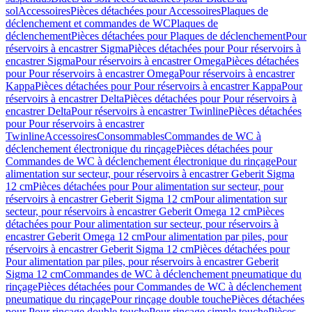
sol
Accessoires
Pièces détachées pour Accessoires
Plaques de
déclenchement et commandes de WC
Plaques de
déclenchement
Pièces détachées pour Plaques de déclenchement
Pour
réservoirs à encastrer Sigma
Pièces détachées pour Pour réservoirs à
encastrer Sigma
Pour réservoirs à encastrer Omega
Pièces détachées
pour Pour réservoirs à encastrer Omega
Pour réservoirs à encastrer
Kappa
Pièces détachées pour Pour réservoirs à encastrer Kappa
Pour
réservoirs à encastrer Delta
Pièces détachées pour Pour réservoirs à
encastrer Delta
Pour réservoirs à encastrer Twinline
Pièces détachées
pour Pour réservoirs à encastrer
Twinline
Accessoires
Consommables
Commandes de WC à
déclenchement électronique du rinçage
Pièces détachées pour
Commandes de WC à déclenchement électronique du rinçage
Pour
alimentation sur secteur, pour réservoirs à encastrer Geberit Sigma
12 cm
Pièces détachées pour Pour alimentation sur secteur, pour
réservoirs à encastrer Geberit Sigma 12 cm
Pour alimentation sur
secteur, pour réservoirs à encastrer Geberit Omega 12 cm
Pièces
détachées pour Pour alimentation sur secteur, pour réservoirs à
encastrer Geberit Omega 12 cm
Pour alimentation par piles, pour
réservoirs à encastrer Geberit Sigma 12 cm
Pièces détachées pour
Pour alimentation par piles, pour réservoirs à encastrer Geberit
Sigma 12 cm
Commandes de WC à déclenchement pneumatique du
rinçage
Pièces détachées pour Commandes de WC à déclenchement
pneumatique du rinçage
Pour rinçage double touche
Pièces détachées
pour Pour rinçage double touche
Pour rinçage simple touche
Pièces