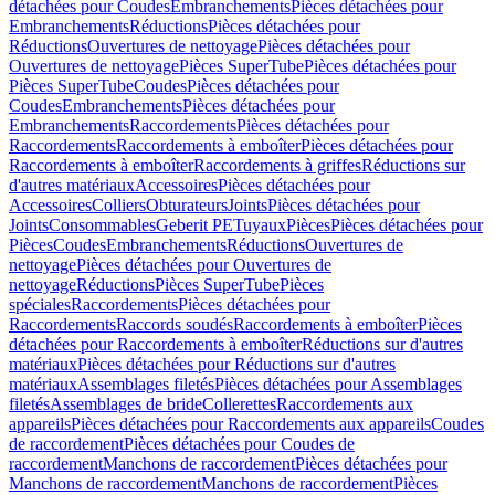
détachées pour Coudes
Embranchements
Pièces détachées pour
Embranchements
Réductions
Pièces détachées pour
Réductions
Ouvertures de nettoyage
Pièces détachées pour
Ouvertures de nettoyage
Pièces SuperTube
Pièces détachées pour
Pièces SuperTube
Coudes
Pièces détachées pour
Coudes
Embranchements
Pièces détachées pour
Embranchements
Raccordements
Pièces détachées pour
Raccordements
Raccordements à emboîter
Pièces détachées pour
Raccordements à emboîter
Raccordements à griffes
Réductions sur
d'autres matériaux
Accessoires
Pièces détachées pour
Accessoires
Colliers
Obturateurs
Joints
Pièces détachées pour
Joints
Consommables
Geberit PE
Tuyaux
Pièces
Pièces détachées pour
Pièces
Coudes
Embranchements
Réductions
Ouvertures de
nettoyage
Pièces détachées pour Ouvertures de
nettoyage
Réductions
Pièces SuperTube
Pièces
spéciales
Raccordements
Pièces détachées pour
Raccordements
Raccords soudés
Raccordements à emboîter
Pièces
détachées pour Raccordements à emboîter
Réductions sur d'autres
matériaux
Pièces détachées pour Réductions sur d'autres
matériaux
Assemblages filetés
Pièces détachées pour Assemblages
filetés
Assemblages de bride
Collerettes
Raccordements aux
appareils
Pièces détachées pour Raccordements aux appareils
Coudes
de raccordement
Pièces détachées pour Coudes de
raccordement
Manchons de raccordement
Pièces détachées pour
Manchons de raccordement
Manchons de raccordement
Pièces