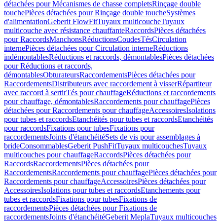
détachées pour Mécanismes de chasse complets
Rinçage double
touche
Pièces détachées pour Rinçage double touche
Systèmes
d'alimentation
Geberit FlowFit
Tuyaux multicouche
Tuyaux
multicouche avec résistance chauffante
Raccords
Pièces détachées
pour Raccords
Manchons
Réductions
Coudes
Tés
Circulation
interne
Pièces détachées pour Circulation interne
Réductions
indémontables
Réductions et raccords, démontables
Pièces détachées
pour Réductions et raccords,
démontables
Obturateurs
Raccordements
Pièces détachées pour
Raccordements
Distributeurs avec raccordement à visser
Répartiteur
avec raccord à sertir
Tés pour chauffage
Réductions et raccordements
pour chauffage, démontables
Raccordements pour chauffage
Pièces
détachées pour Raccordements pour chauffage
Accessoires
Isolations
pour tubes et raccords
Etanchéités pour tubes et raccords
Etanchéités
pour raccords
Fixations pour tubes
Fixations pour
raccordements
Joints d'étanchéité
Sets de vis pour assemblages à
bride
Consommables
Geberit PushFit
Tuyaux multicouches
Tuyaux
multicouches pour chauffage
Raccords
Pièces détachées pour
Raccords
Raccordements
Pièces détachées pour
Raccordements
Raccordements pour chauffage
Pièces détachées pour
Raccordements pour chauffage
Accessoires
Pièces détachées pour
Accessoires
Isolations pour tubes et raccords
Etanchements pour
tubes et raccords
Fixations pour tubes
Fixations de
raccordements
Pièces détachées pour Fixations de
raccordements
Joints d'étanchéité
Geberit Mepla
Tuyaux multicouches