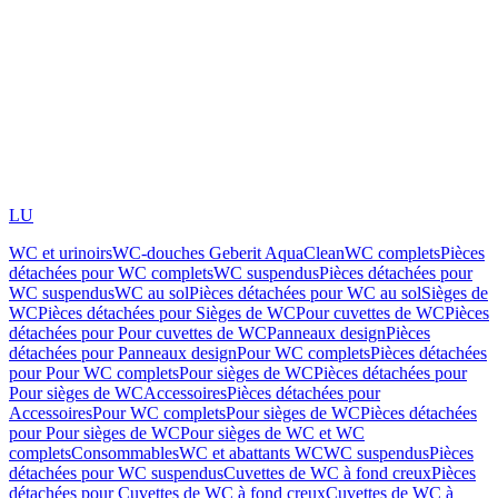
LU
WC et urinoirs
WC-douches Geberit AquaClean
WC complets
Pièces
détachées pour WC complets
WC suspendus
Pièces détachées pour
WC suspendus
WC au sol
Pièces détachées pour WC au sol
Sièges de
WC
Pièces détachées pour Sièges de WC
Pour cuvettes de WC
Pièces
détachées pour Pour cuvettes de WC
Panneaux design
Pièces
détachées pour Panneaux design
Pour WC complets
Pièces détachées
pour Pour WC complets
Pour sièges de WC
Pièces détachées pour
Pour sièges de WC
Accessoires
Pièces détachées pour
Accessoires
Pour WC complets
Pour sièges de WC
Pièces détachées
pour Pour sièges de WC
Pour sièges de WC et WC
complets
Consommables
WC et abattants WC
WC suspendus
Pièces
détachées pour WC suspendus
Cuvettes de WC à fond creux
Pièces
détachées pour Cuvettes de WC à fond creux
Cuvettes de WC à