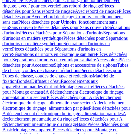
couvercle
Pièces détachées pour Urinoirs, fonctionnement avec
rinçage, avec / pour couvercle
Sans rebord de rinçage
Pièces
détachées pour Sans rebord de rinçage
Avec rebord de rinçage
Pièces
détachées pour Avec rebord de rinçage
Urinoirs, fonctionnement
sans eau
Pièces détachées pour Urinoirs, fonctionnement sans
eau
Sans couvercle
Pièces détachées pour Sans couvercle
Séparations
d'urinoirs
Pièces détachées pour Séparations d'urinoirs
Séparations
d'urinoirs en matière synthétique
Pièces détachées pour Séparations
d'urinoirs en matière synthétique
Séparations d'urinoirs en
verre
Pièces détachées pour Séparations d'urinoirs en
verre
Séparations d'urinoirs en céramique sanitaire
Pièces détachées
pour Séparations d'urinoirs en céramique sanitaire
Accessoires
Pièces
détachées pour Accessoires
Siphons et accessoires de siphons
Tubes
de chasse, coudes de chasse et réductions
Pièces détachées pour
Tubes de chasse, coudes de chasse et réductions
Matériel de
fixation
Bondes
Diffuseur d’eau
Raccordements aux
appareils
Commandes d'urinoir
Montage encastré
Pièces détachées
pour Montage encastré
A déclenchement électronique du rinçage,
alimentation sur secteur
Pièces détachées pour A déclenchement
électronique du rinçage, alimentation sur secteur
A déclenchement
électronique du rinçage, alimentation par piles
Pièces détachées pour
A déclenchement électronique du rinçage, alimentation par piles
A
déclenchement pneumatique du rinçage
Pièces détachées pour A
déclenchement pneumatique du rinçage
Basic
Pièces détachées pour
Basic
Montage en apparent
Pièces détachées pour Montage en