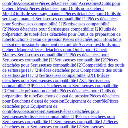
contrôle
Accessoires
Pièces détachées pour Accessoires
Outils pour
Geberit Mepla
Pièces détachées pour Outils pour Geberit
Mepla
Outils de sertissage manuels
Pièces détachées pour Outils de
sertissage manuels
Sertisseuses compatibilité [1]
Pièces détachées
pour Sertisseuses compatibilité [1]
Sertisseuses compatibilité
[2]
Pièces détachées pour Sertisseuses compatibilité [2]
Outils de
préparation de tube
Pièces détachées pour Outils de préparation de
tube
Bouchons d'essai de pression
Pièces détachées pour Bouchons
d'essai de pression
Equipement de contrôle
Accessoires
Outils pour
Geberit Mapress
Pièces détachées pour Outils pour Geberit
Mapress
Sertisseuses compatibilité [1]
Pièces détachées pour
Sertisseuses compatibilité [1]
Sertisseuses compatibilité [2]
Pièces
détachées pour Sertisseuses compatibilité [2]
Compatibilité des outils
de sertissage [1] / [2]
Pièces détachées pour Compatibilité des outils
de sertissage [1] / [2]
Sertisseuses compatibilité [2XL]
Pièces
détachées pour Sertisseuses compatibilité [2XL]
Sertisseuses
compatibilité [3]
Pièces détachées pour Sertisseuses compatibilité
[3]
Outils de préparation de tube
Pièces détachées pour Outils de
préparation de tube
Bouchons d'essai de pression
Pièces détachées
pour Bouchons d'essai de pression
Equipement de contrôle
Pièces
détachées pour Equipement de
contrôle
Accessoires
Sertisseuses
Pièces détachées pour
Sertisseuses
Sertisseuses compatibilité [1]
Pièces détachées pour
Sertisseuses compatibilité [1]
Sertisseuses compatibilité [2]
Pièces
détachées pour Sertisseuses compatibilité [2]
Sertisseuses