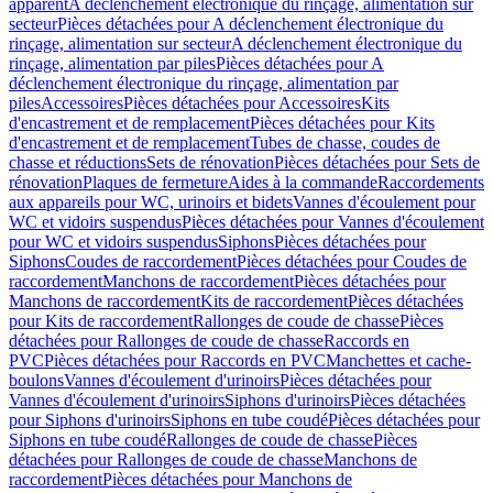
apparent
A déclenchement électronique du rinçage, alimentation sur
secteur
Pièces détachées pour A déclenchement électronique du
rinçage, alimentation sur secteur
A déclenchement électronique du
rinçage, alimentation par piles
Pièces détachées pour A
déclenchement électronique du rinçage, alimentation par
piles
Accessoires
Pièces détachées pour Accessoires
Kits
d'encastrement et de remplacement
Pièces détachées pour Kits
d'encastrement et de remplacement
Tubes de chasse, coudes de
chasse et réductions
Sets de rénovation
Pièces détachées pour Sets de
rénovation
Plaques de fermeture
Aides à la commande
Raccordements
aux appareils pour WC, urinoirs et bidets
Vannes d'écoulement pour
WC et vidoirs suspendus
Pièces détachées pour Vannes d'écoulement
pour WC et vidoirs suspendus
Siphons
Pièces détachées pour
Siphons
Coudes de raccordement
Pièces détachées pour Coudes de
raccordement
Manchons de raccordement
Pièces détachées pour
Manchons de raccordement
Kits de raccordement
Pièces détachées
pour Kits de raccordement
Rallonges de coude de chasse
Pièces
détachées pour Rallonges de coude de chasse
Raccords en
PVC
Pièces détachées pour Raccords en PVC
Manchettes et cache-
boulons
Vannes d'écoulement d'urinoirs
Pièces détachées pour
Vannes d'écoulement d'urinoirs
Siphons d'urinoirs
Pièces détachées
pour Siphons d'urinoirs
Siphons en tube coudé
Pièces détachées pour
Siphons en tube coudé
Rallonges de coude de chasse
Pièces
détachées pour Rallonges de coude de chasse
Manchons de
raccordement
Pièces détachées pour Manchons de