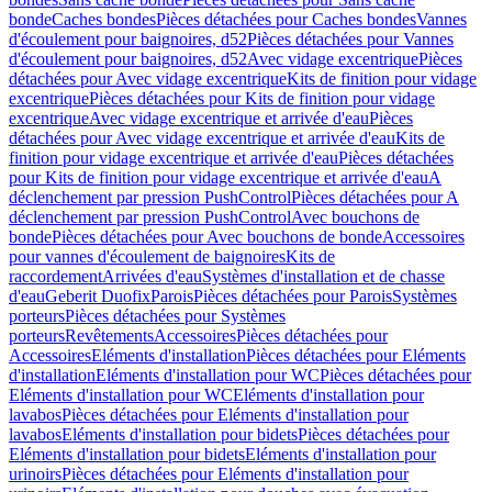
bonde
Caches bondes
Pièces détachées pour Caches bondes
Vannes
d'écoulement pour baignoires, d52
Pièces détachées pour Vannes
d'écoulement pour baignoires, d52
Avec vidage excentrique
Pièces
détachées pour Avec vidage excentrique
Kits de finition pour vidage
excentrique
Pièces détachées pour Kits de finition pour vidage
excentrique
Avec vidage excentrique et arrivée d'eau
Pièces
détachées pour Avec vidage excentrique et arrivée d'eau
Kits de
finition pour vidage excentrique et arrivée d'eau
Pièces détachées
pour Kits de finition pour vidage excentrique et arrivée d'eau
A
déclenchement par pression PushControl
Pièces détachées pour A
déclenchement par pression PushControl
Avec bouchons de
bonde
Pièces détachées pour Avec bouchons de bonde
Accessoires
pour vannes d'écoulement de baignoires
Kits de
raccordement
Arrivées d'eau
Systèmes d'installation et de chasse
d'eau
Geberit Duofix
Parois
Pièces détachées pour Parois
Systèmes
porteurs
Pièces détachées pour Systèmes
porteurs
Revêtements
Accessoires
Pièces détachées pour
Accessoires
Eléments d'installation
Pièces détachées pour Eléments
d'installation
Eléments d'installation pour WC
Pièces détachées pour
Eléments d'installation pour WC
Eléments d'installation pour
lavabos
Pièces détachées pour Eléments d'installation pour
lavabos
Eléments d'installation pour bidets
Pièces détachées pour
Eléments d'installation pour bidets
Eléments d'installation pour
urinoirs
Pièces détachées pour Eléments d'installation pour