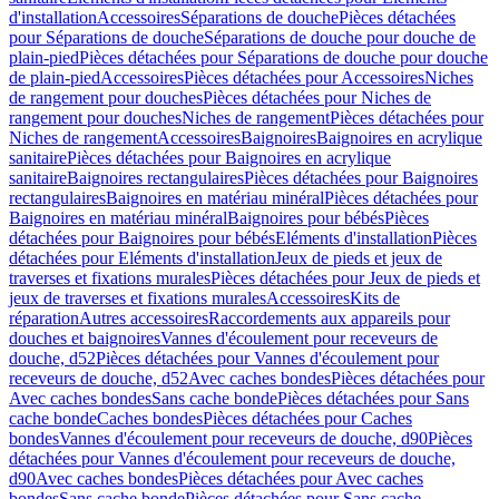
d'installation
Accessoires
Séparations de douche
Pièces détachées
pour Séparations de douche
Séparations de douche pour douche de
plain-pied
Pièces détachées pour Séparations de douche pour douche
de plain-pied
Accessoires
Pièces détachées pour Accessoires
Niches
de rangement pour douches
Pièces détachées pour Niches de
rangement pour douches
Niches de rangement
Pièces détachées pour
Niches de rangement
Accessoires
Baignoires
Baignoires en acrylique
sanitaire
Pièces détachées pour Baignoires en acrylique
sanitaire
Baignoires rectangulaires
Pièces détachées pour Baignoires
rectangulaires
Baignoires en matériau minéral
Pièces détachées pour
Baignoires en matériau minéral
Baignoires pour bébés
Pièces
détachées pour Baignoires pour bébés
Eléments d'installation
Pièces
détachées pour Eléments d'installation
Jeux de pieds et jeux de
traverses et fixations murales
Pièces détachées pour Jeux de pieds et
jeux de traverses et fixations murales
Accessoires
Kits de
réparation
Autres accessoires
Raccordements aux appareils pour
douches et baignoires
Vannes d'écoulement pour receveurs de
douche, d52
Pièces détachées pour Vannes d'écoulement pour
receveurs de douche, d52
Avec caches bondes
Pièces détachées pour
Avec caches bondes
Sans cache bonde
Pièces détachées pour Sans
cache bonde
Caches bondes
Pièces détachées pour Caches
bondes
Vannes d'écoulement pour receveurs de douche, d90
Pièces
détachées pour Vannes d'écoulement pour receveurs de douche,
d90
Avec caches bondes
Pièces détachées pour Avec caches
bondes
Sans cache bonde
Pièces détachées pour Sans cache