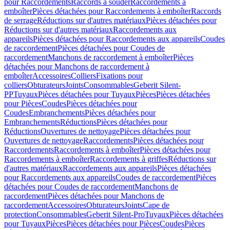
pour Raccordements
Raccords à souder
Raccordements à
emboîter
Pièces détachées pour Raccordements à emboîter
Raccords
de serrage
Réductions sur d'autres matériaux
Pièces détachées pour
Réductions sur d'autres matériaux
Raccordements aux
appareils
Pièces détachées pour Raccordements aux appareils
Coudes
de raccordement
Pièces détachées pour Coudes de
raccordement
Manchons de raccordement à emboîter
Pièces
détachées pour Manchons de raccordement à
emboîter
Accessoires
Colliers
Fixations pour
colliers
Obturateurs
Joints
Consommables
Geberit Silent-
PP
Tuyaux
Pièces détachées pour Tuyaux
Pièces
Pièces détachées
pour Pièces
Coudes
Pièces détachées pour
Coudes
Embranchements
Pièces détachées pour
Embranchements
Réductions
Pièces détachées pour
Réductions
Ouvertures de nettoyage
Pièces détachées pour
Ouvertures de nettoyage
Raccordements
Pièces détachées pour
Raccordements
Raccordements à emboîter
Pièces détachées pour
Raccordements à emboîter
Raccordements à griffes
Réductions sur
d'autres matériaux
Raccordements aux appareils
Pièces détachées
pour Raccordements aux appareils
Coudes de raccordement
Pièces
détachées pour Coudes de raccordement
Manchons de
raccordement
Pièces détachées pour Manchons de
raccordement
Accessoires
Obturateurs
Joints
Cape de
protection
Consommables
Geberit Silent-Pro
Tuyaux
Pièces détachées
pour Tuyaux
Pièces
Pièces détachées pour Pièces
Coudes
Pièces