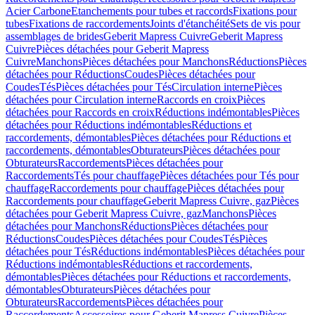
Acier Carbone
Etanchements pour tubes et raccords
Fixations pour
tubes
Fixations de raccordements
Joints d'étanchéité
Sets de vis pour
assemblages de brides
Geberit Mapress Cuivre
Geberit Mapress
Cuivre
Pièces détachées pour Geberit Mapress
Cuivre
Manchons
Pièces détachées pour Manchons
Réductions
Pièces
détachées pour Réductions
Coudes
Pièces détachées pour
Coudes
Tés
Pièces détachées pour Tés
Circulation interne
Pièces
détachées pour Circulation interne
Raccords en croix
Pièces
détachées pour Raccords en croix
Réductions indémontables
Pièces
détachées pour Réductions indémontables
Réductions et
raccordements, démontables
Pièces détachées pour Réductions et
raccordements, démontables
Obturateurs
Pièces détachées pour
Obturateurs
Raccordements
Pièces détachées pour
Raccordements
Tés pour chauffage
Pièces détachées pour Tés pour
chauffage
Raccordements pour chauffage
Pièces détachées pour
Raccordements pour chauffage
Geberit Mapress Cuivre, gaz
Pièces
détachées pour Geberit Mapress Cuivre, gaz
Manchons
Pièces
détachées pour Manchons
Réductions
Pièces détachées pour
Réductions
Coudes
Pièces détachées pour Coudes
Tés
Pièces
détachées pour Tés
Réductions indémontables
Pièces détachées pour
Réductions indémontables
Réductions et raccordements,
démontables
Pièces détachées pour Réductions et raccordements,
démontables
Obturateurs
Pièces détachées pour
Obturateurs
Raccordements
Pièces détachées pour
Raccordements
Accessoires pour Geberit Mapress Cuivre
Pièces