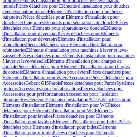
urinoirs
Eléments d'installation pour douches avec évacuation
murale
Pièces détachées pour Eléments d'installation pour douches
avec évacuation murale
Eléments d'installation pour douches et
baignoires
Pièces détachées pour Eléments d'installation pour
douches et baignoires
Eléments pour séparations de douche
Pièces
détachées pour Eléments pour séparations de douche
Eléments
d'installation pour déversoirs
Pièces détachées pour Eléments
d'installation pour déversoirs
Eléments d'installation pour
robinetteries
Pièces détachées pour Eléments d'installation pour
robinetteries
Eléments d'installation pour machines à laver et lave-
vaisselle
Pièces détachées pour Eléments d'installation pour machines
à laver et lave-vaisselle
Eléments d'installation pour charges de
console
Pièces détachées pour Eléments d'installation pour charges
de console
Eléments d'installation pour éviers
Pièces détachées pour
Eléments d'installation pour éviers
Accessoires
Pièces détachées pour
Accessoires
Geberit GIS
Parois
Pièces détachées pour Parois
Systèmes
porteurs
Accessoires pour préfabrications
Pièces détachées pour
Accessoires pour préfabrications
Accessoires pour l'isolation
phonique
Revêtements
Eléments d'installation
Pièces détachées pour
Eléments d'installation
Eléments d'installation pour WC
Pièces
détachées pour Eléments d'installation pour WC
Eléments
d'installation pour lavabos
Pièces détachées pour Eléments
d'installation pour lavabos
Eléments d'installation pour bidets
Pièces
détachées pour Eléments d'installation pour bidets
Eléments
d'installation pour urinoirs
Pièces détachées pour Eléments