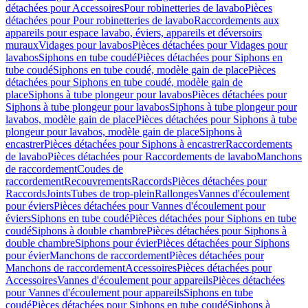
détachées pour Accessoires
Pour robinetteries de lavabo
Pièces
détachées pour Pour robinetteries de lavabo
Raccordements aux
appareils pour espace lavabo, éviers, appareils et déversoirs
muraux
Vidages pour lavabos
Pièces détachées pour Vidages pour
lavabos
Siphons en tube coudé
Pièces détachées pour Siphons en
tube coudé
Siphons en tube coudé, modèle gain de place
Pièces
détachées pour Siphons en tube coudé, modèle gain de
place
Siphons à tube plongeur pour lavabos
Pièces détachées pour
Siphons à tube plongeur pour lavabos
Siphons à tube plongeur pour
lavabos, modèle gain de place
Pièces détachées pour Siphons à tube
plongeur pour lavabos, modèle gain de place
Siphons à
encastrer
Pièces détachées pour Siphons à encastrer
Raccordements
de lavabo
Pièces détachées pour Raccordements de lavabo
Manchons
de raccordement
Coudes de
raccordement
Recouvrements
Raccords
Pièces détachées pour
Raccords
Joints
Tubes de trop-plein
Rallonges
Vannes d'écoulement
pour éviers
Pièces détachées pour Vannes d'écoulement pour
éviers
Siphons en tube coudé
Pièces détachées pour Siphons en tube
coudé
Siphons à double chambre
Pièces détachées pour Siphons à
double chambre
Siphons pour évier
Pièces détachées pour Siphons
pour évier
Manchons de raccordement
Pièces détachées pour
Manchons de raccordement
Accessoires
Pièces détachées pour
Accessoires
Vannes d'écoulement pour appareils
Pièces détachées
pour Vannes d'écoulement pour appareils
Siphons en tube
coudé
Pièces détachées pour Siphons en tube coudé
Siphons à