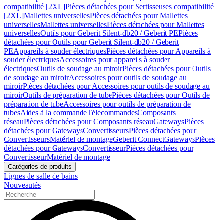
compatibilité [2XL]
Pièces détachées pour Sertisseuses compatibilité
[2XL]
Mallettes universelles
Pièces détachées pour Mallettes
universelles
Mallettes universelles
Pièces détachées pour Mallettes
universelles
Outils pour Geberit Silent-db20 / Geberit PE
Pièces
détachées pour Outils pour Geberit Silent-db20 / Geberit
PE
Appareils à souder électriques
Pièces détachées pour Appareils à
souder électriques
Accessoires pour appareils à souder
électriques
Outils de soudage au miroir
Pièces détachées pour Outils
de soudage au miroir
Accessoires pour outils de soudage au
miroir
Pièces détachées pour Accessoires pour outils de soudage au
miroir
Outils de préparation de tube
Pièces détachées pour Outils de
préparation de tube
Accessoires pour outils de préparation de
tubes
Aides à la commande
Télécommandes
Composants
réseau
Pièces détachées pour Composants réseau
Gateways
Pièces
détachées pour Gateways
Convertisseurs
Pièces détachées pour
Convertisseurs
Matériel de montage
Geberit Connect
Gateways
Pièces
détachées pour Gateways
Convertisseur
Pièces détachées pour
Convertisseur
Matériel de montage
Catégories de produits
Lignes de salle de bains
Nouveautés