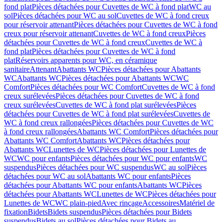
fond plat
Pièces détachées pour Cuvettes de WC à fond plat
WC au
sol
Pièces détachées pour WC au sol
Cuvettes de WC à fond creux
pour réservoir attenant
Pièces détachées pour Cuvettes de WC à fond
creux pour réservoir attenant
Cuvettes de WC à fond creux
Pièces
détachées pour Cuvettes de WC à fond creux
Cuvettes de WC à
fond plat
Pièces détachées pour Cuvettes de WC à fond
plat
Réservoirs apparents pour WC, en céramique
sanitaire
Attenant
Abattants WC
Pièces détachées pour Abattants
WC
Abattants WC
Pièces détachées pour Abattants WC
WC
Comfort
Pièces détachées pour WC Comfort
Cuvettes de WC à fond
creux surélevées
Pièces détachées pour Cuvettes de WC à fond
creux surélevées
Cuvettes de WC à fond plat surélevées
Pièces
détachées pour Cuvettes de WC à fond plat surélevées
Cuvettes de
WC à fond creux rallongées
Pièces détachées pour Cuvettes de WC
à fond creux rallongées
Abattants WC Comfort
Pièces détachées pour
Abattants WC Comfort
Abattants WC
Pièces détachées pour
Abattants WC
Lunettes de WC
Pièces détachées pour Lunettes de
WC
WC pour enfants
Pièces détachées pour WC pour enfants
WC
suspendus
Pièces détachées pour WC suspendus
WC au sol
Pièces
détachées pour WC au sol
Abattants WC pour enfants
Pièces
détachées pour Abattants WC pour enfants
Abattants WC
Pièces
détachées pour Abattants WC
Lunettes de WC
Pièces détachées pour
Lunettes de WC
WC plain-pied
Avec rinçage
Accessoires
Matériel de
fixation
Bidets
Bidets suspendus
Pièces détachées pour Bidets
suspendus
Bidets au sol
Pièces détachées pour Bidets au