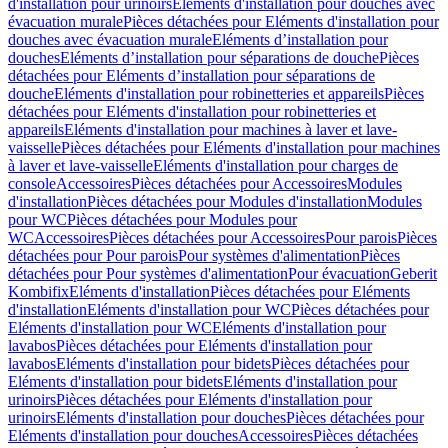
d'installation pour urinoirs
Eléments d'installation pour douches avec
évacuation murale
Pièces détachées pour Eléments d'installation pour
douches avec évacuation murale
Eléments d’installation pour
douches
Eléments d’installation pour séparations de douche
Pièces
détachées pour Eléments d’installation pour séparations de
douche
Eléments d'installation pour robinetteries et appareils
Pièces
détachées pour Eléments d'installation pour robinetteries et
appareils
Eléments d'installation pour machines à laver et lave-
vaisselle
Pièces détachées pour Eléments d'installation pour machines
à laver et lave-vaisselle
Eléments d'installation pour charges de
console
Accessoires
Pièces détachées pour Accessoires
Modules
d'installation
Pièces détachées pour Modules d'installation
Modules
pour WC
Pièces détachées pour Modules pour
WC
Accessoires
Pièces détachées pour Accessoires
Pour parois
Pièces
détachées pour Pour parois
Pour systèmes d'alimentation
Pièces
détachées pour Pour systèmes d'alimentation
Pour évacuation
Geberit
Kombifix
Eléments d'installation
Pièces détachées pour Eléments
d'installation
Eléments d'installation pour WC
Pièces détachées pour
Eléments d'installation pour WC
Eléments d'installation pour
lavabos
Pièces détachées pour Eléments d'installation pour
lavabos
Eléments d'installation pour bidets
Pièces détachées pour
Eléments d'installation pour bidets
Eléments d'installation pour
urinoirs
Pièces détachées pour Eléments d'installation pour
urinoirs
Eléments d'installation pour douches
Pièces détachées pour
Eléments d'installation pour douches
Accessoires
Pièces détachées