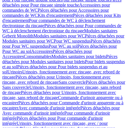
détachées pour Pour rinçage simple touche
Accessoires pour
commandes de WC
Pièces détachées pour Accessoires pour
commandes de WC
Kits d'encastrement
Pièces détachées pour Kits
d'encastrement
Pour commandes de WC à déclenchement
électronique du rinçage
Pièces détachées pour Pour commandes de
WC à déclenchement électronique du rinçage
Modules sanitaires
Geberit Monolith
Modules sanitaires pour WC
Pièces détachées pour
Modules sanitaires pour WC
Pour WC suspendus
Pièces détachées
pour Pour WC suspendus
Pour WC au sol
Pièces détachées pour
Pour WC au sol
Accessoires
Pièces détachées pour
Accessoires
Consommables
Modules sanitaires pour bidets
Pièces
détachées pour Modules sanitaires pour bidets
Pour bidets suspendus
et au sol
Pièces détachées pour Pour bidets suspendus et au
sol
Urinoirs
Urinoirs, fonctionnement avec rinçage, avec rebord de
rinçage
Pièces détachées pour Urinoirs, fonctionnement avec
rinçage, avec rebord de rinçage
Sans couvercle
Pièces détachées pour
Sans couvercle
Urinoirs, fonctionnement avec rinçage, sans rebord
de rinçage
Pièces détachées pour Urinoirs, fonctionnement avec
rinçage, sans rebord de rinçage
Commande d'urinoir apparente ou à
encastrer
Pièces détachées pour Commande d'urinoir apparente ou à
encastrer
Avec commande d'urinoir intégrée
Pièces détachées pour
Avec commande d'urinoir intégrée
Pour commande d'urinoir
intégrée
Pièces détachées pour Pour commande d'urinoir
intégrée
Urinoirs, fonctionnement avec rinçage, avec / pour