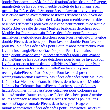
bondes
Porte-serviettes
Matériel de fixation
Caches décoratifs
Etagères
murales
Sets de lavabo avec meuble bas
Sets de lave-mains avec
meuble bas
Pièces détachées pour Sets de lave-mains avec meuble
bas
Sets de lavabo avec meuble bas
Pièces détachées pour Sets de
lavabo avec meuble bas
Sets de lavabo pour meuble avec meuble
bas
Pièces détachées pour Sets de lavabo pour meuble avec meuble
bas
Meubles de salle de bains
Meubles bas
Pièces détachées pour
Meubles bas
Pour lave-mains
Pièces détachées pour Pour lave-
mains
Pour lavabos
Pièces détachées pour Pour lavabos
Pour lavabos
doubles
Pièces détachées pour Pour lavabos doubles
Pour lavabos
pour meuble
Pièces détachées pour Pour lavabos pour meuble
Pour
lave-mains d'angle
Pièces détachées pour Pour lave-mains
d'angle
Pour lavabos d'angle
Pièces détachées pour Pour lavabos
d'angle
Plans de lavabo
Pièces détachées pour Plans de lavabo
Pour
lavabo à poser en forme de coupelle
Pièces détachées pour Pour
lavabo à poser en forme de coupelle
Pour lavabo à poser
rectangulaire
Pièces détachées pour Pour lavabo à poser
rectangulaire
Meubles latéraux bas
Pièces détachées pour Meubles
latéraux bas
Meubles latéraux bas
Pièces détachées pour Meubles
latéraux bas
Colonnes hautes
Pièces détachées pour Colonnes
hautes
Colonnes mi-hautes
Pièces détachées pour Colonnes mi-
hautes
Armoires hautes compactes
Pièces détachées pour Armoires
hautes compactes
Autres meubles
Pièces détachées pour Autres
meubles
Etagères murales
Pièces détachées pour Etagères
murales
Accessoires
Pièces détachées pour Accessoires
Casiers et