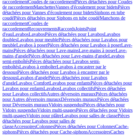
raccordement
Coudes de raccordement
Pièces détachées pour Coudes
de raccordement
Manchettes
Vannes d'écoulement pour bidets
Pièces
détachées pour Vannes d'écoulement pour bidets
Siphons en tube
coudé
Pièces détachées pour Siphons en tube coudé
Manchons de
raccordement
Coudes de
raccordement
Recouvrements
Raccords
Joints
Point
d'eau
Lavabos
Lavabos
Pièces détachées pour Lavabos
Lavabos
doubles
Lavabos pour meuble
Pièces détachées pour Lavabos pour
meuble
Lavabos à poser
Pièces détachées pour Lavabos à poser
Lave-
mains
Pièces détachées pour Lave-mains
Lave-mains à poser
Lave-
mains d'angle
Pièces détachées pour Lave-mains d'angle
Lavabos
semi-emboîtés
Pièces détachées pour Lavabos semi-
emboîtés
Lavabos à emboîter
Lavabos à encastrer par le
dessous
Pièces détachées pour Lavabos à encastrer par le
dessous
Lavabos d'angle
Pièces détachées pour Lavabos
d'angle
Lavabos Comfort
Lavabos pour enfants
Pièces détachées pour
Lavabos pour enfants
Lavabos
Lavabos collectifs
Pièces détachées
pour Lavabos collectifs
Autres déversoirs muraux
Pièces détachées
pour Autres déversoirs muraux
Déversoirs muraux
Pièces détachées
pour Déversoirs muraux
Vidoirs suspendus
Pièces détachées pour
Vidoirs suspendus
Vidoirs multi-usages
Pièces détachées pour Vidoirs
multi-usages
Vidoirs pour plâtre
Lavabos pour salles de classe
Pièces
détachées pour Lavabos pour salles de
classe
Accessoires
Colonnes
Pièces détachées pour Colonnes
Cache-
siphons
Pièces détachées pour Cache-siphons
Accessoires
Caches