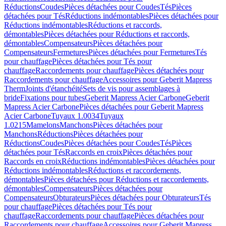
Réductions
Coudes
Pièces détachées pour Coudes
Tés
Pièces
détachées pour Tés
Réductions indémontables
Pièces détachées pour
Réductions indémontables
Réductions et raccords,
démontables
Pièces détachées pour Réductions et raccords,
démontables
Compensateurs
Pièces détachées pour
Compensateurs
Fermetures
Pièces détachées pour Fermetures
Tés
pour chauffage
Pièces détachées pour Tés pour
chauffage
Raccordements pour chauffage
Pièces détachées pour
Raccordements pour chauffage
Accessoires pour Geberit Mapress
Therm
Joints d'étanchéité
Sets de vis pour assemblages à
bride
Fixations pour tubes
Geberit Mapress Acier Carbone
Geberit
Mapress Acier Carbone
Pièces détachées pour Geberit Mapress
Acier Carbone
Tuyaux 1.0034
Tuyaux
1.0215
Mamelons
Manchons
Pièces détachées pour
Manchons
Réductions
Pièces détachées pour
Réductions
Coudes
Pièces détachées pour Coudes
Tés
Pièces
détachées pour Tés
Raccords en croix
Pièces détachées pour
Raccords en croix
Réductions indémontables
Pièces détachées pour
Réductions indémontables
Réductions et raccordements,
démontables
Pièces détachées pour Réductions et raccordements,
démontables
Compensateurs
Pièces détachées pour
Compensateurs
Obturateurs
Pièces détachées pour Obturateurs
Tés
pour chauffage
Pièces détachées pour Tés pour
chauffage
Raccordements pour chauffage
Pièces détachées pour
Raccordements pour chauffage
Accessoires pour Geberit Mapress