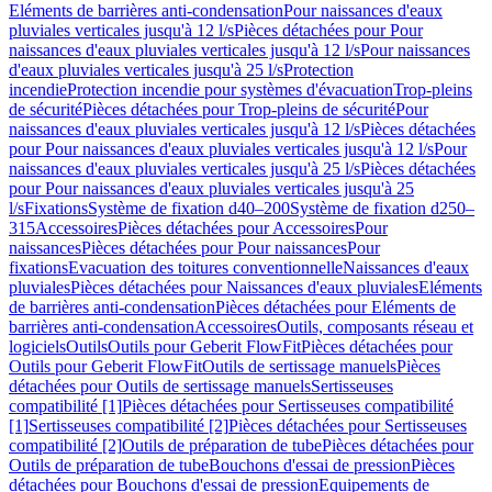
Eléments de barrières anti-condensation
Pour naissances d'eaux
pluviales verticales jusqu'à 12 l/s
Pièces détachées pour Pour
naissances d'eaux pluviales verticales jusqu'à 12 l/s
Pour naissances
d'eaux pluviales verticales jusqu'à 25 l/s
Protection
incendie
Protection incendie pour systèmes d'évacuation
Trop-pleins
de sécurité
Pièces détachées pour Trop-pleins de sécurité
Pour
naissances d'eaux pluviales verticales jusqu'à 12 l/s
Pièces détachées
pour Pour naissances d'eaux pluviales verticales jusqu'à 12 l/s
Pour
naissances d'eaux pluviales verticales jusqu'à 25 l/s
Pièces détachées
pour Pour naissances d'eaux pluviales verticales jusqu'à 25
l/s
Fixations
Système de fixation d40–200
Système de fixation d250–
315
Accessoires
Pièces détachées pour Accessoires
Pour
naissances
Pièces détachées pour Pour naissances
Pour
fixations
Evacuation des toitures conventionnelle
Naissances d'eaux
pluviales
Pièces détachées pour Naissances d'eaux pluviales
Eléments
de barrières anti-condensation
Pièces détachées pour Eléments de
barrières anti-condensation
Accessoires
Outils, composants réseau et
logiciels
Outils
Outils pour Geberit FlowFit
Pièces détachées pour
Outils pour Geberit FlowFit
Outils de sertissage manuels
Pièces
détachées pour Outils de sertissage manuels
Sertisseuses
compatibilité [1]
Pièces détachées pour Sertisseuses compatibilité
[1]
Sertisseuses compatibilité [2]
Pièces détachées pour Sertisseuses
compatibilité [2]
Outils de préparation de tube
Pièces détachées pour
Outils de préparation de tube
Bouchons d'essai de pression
Pièces
détachées pour Bouchons d'essai de pression
Equipements de