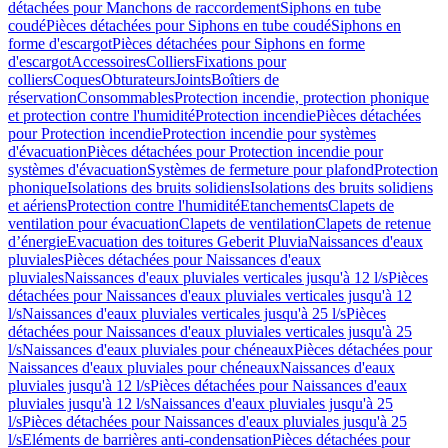
détachées pour Manchons de raccordement
Siphons en tube
coudé
Pièces détachées pour Siphons en tube coudé
Siphons en
forme d'escargot
Pièces détachées pour Siphons en forme
d'escargot
Accessoires
Colliers
Fixations pour
colliers
Coques
Obturateurs
Joints
Boîtiers de
réservation
Consommables
Protection incendie, protection phonique
et protection contre l'humidité
Protection incendie
Pièces détachées
pour Protection incendie
Protection incendie pour systèmes
d'évacuation
Pièces détachées pour Protection incendie pour
systèmes d'évacuation
Systèmes de fermeture pour plafond
Protection
phonique
Isolations des bruits solidiens
Isolations des bruits solidiens
et aériens
Protection contre l'humidité
Etanchements
Clapets de
ventilation pour évacuation
Clapets de ventilation
Clapets de retenue
d’énergie
Evacuation des toitures Geberit Pluvia
Naissances d'eaux
pluviales
Pièces détachées pour Naissances d'eaux
pluviales
Naissances d'eaux pluviales verticales jusqu'à 12 l/s
Pièces
détachées pour Naissances d'eaux pluviales verticales jusqu'à 12
l/s
Naissances d'eaux pluviales verticales jusqu'à 25 l/s
Pièces
détachées pour Naissances d'eaux pluviales verticales jusqu'à 25
l/s
Naissances d'eaux pluviales pour chéneaux
Pièces détachées pour
Naissances d'eaux pluviales pour chéneaux
Naissances d'eaux
pluviales jusqu'à 12 l/s
Pièces détachées pour Naissances d'eaux
pluviales jusqu'à 12 l/s
Naissances d'eaux pluviales jusqu'à 25
l/s
Pièces détachées pour Naissances d'eaux pluviales jusqu'à 25
l/s
Eléments de barrières anti-condensation
Pièces détachées pour