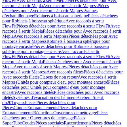
FlowFit
Avec raccords à sertir Mepla
Pièces détachées pour Avec
raccords à sertir Mepla
Avec raccords à sertir Mapress
Pièces
détachées pour Avec raccords à sertir Mapress
Vannes
d’échantillonnage
Robinets à boisseau sphérique
Pièces détachées
pour Robinets à boisseau sphérique
Avec raccords à sertir
FlowFit
Pièces détachées pour Avec raccords à sertir FlowFit
Avec
raccords à sertir Mepla
Pièces détachées pour Avec raccords à sertir
Mepla
Avec raccords à sertir Mapress
Pièces détachées pour Avec
raccords à sertir Mapress
Robinets à boisseau sphérique pour
montage encastré
Pièces détachées pour Robinets à boisseau
sphérique pour montage encastré
Avec raccords à sertir
FlowFit
Pièces détachées pour Avec raccords à sertir FlowFit
Avec
raccords à sertir Mepla
Pièces détachées pour Avec raccords à sertir
Mepla
Avec raccords à sertir Mapress
Pièces détachées pour Avec
raccords à sertir Mapress
Avec raccords filetés
Pièces détachées pour
Avec raccords filetés
Clapets de non retour
Avec raccords à sertir
Mapress
Unités pour compteur d'eau pour montage encastré
Pièces
détachées pour Unités pour compteur d'eau pour montage
encastré
Avec raccords filetés
Pièces détachées pour Avec raccords
filetés
Systèmes d'évacuation des bâtiments
Geberit Silent-
db20
Tuyaux
Pièces
Pièces détachées pour
Pièces
Coudes
Embranchements
Pièces détachées pour
Embranchements
Réductions
Ouvertures de nettoyage
Pièces
détachées pour Ouvertures de nettoyage
Pièces
SuperTube
Coudes
Pièces spéciales
Raccordements
Pièces détachées