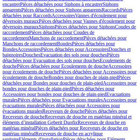
encastrer
Pièces détachées pour Siphons à encastrer
Siphons
apparents
Pièces détachées pour Siphons apparents
Raccords
Pièces
détachées pour Raccords
Accessoires
Vannes d'écoulement pour
déversoirs muraux
Pièces détachées pour Vannes d'écoulement pour
déversoirs muraux
Siphons
Pièces détachées pour Siphons
Coudes de
raccordement
Pièces détachées pour Coudes de
raccordement
Manchons de raccordement
Pièces détachées pour
Manchons de raccordement
Bondes
Pièces détachées pour
Bondes
Accessoires
Pièces détachées pour Accessoires
Douches et
baignoires
Douches
Evacuation des sols pour douches
Pièces
détachées pour Evacuation des sols pour douches
Ecoulements de
douche
Pièces détachées pour Ecoulements de douche
Accessoires
pour écoulements de douche
Pièces détachées pour Accessoires pour
écoulements de douche
Bondes pour douches de plain-pied
Pièces
détachées pour Bondes pour douches de plain-pied
Accessoires pour
bondes pour douches de plain-pied
Pièces détachées pour
Accessoires pour bondes pour douches de plain-pied
Evacuations
murales
Pièces détachées pour Evacuations murales
Accessoires pour
évacuations murales
Pièces détachées pour Accessoires pour
évacuations murales
Receveurs de douche
Pièces détachées pour
Receveurs de douche
Receveurs de douche en matériau minéral et
éléments d’installation Geberit Duofix
Receveurs de douche en
matériau minéral
Pièces détachées pour Receveurs de douche en
matériau minéral
Receveurs de douche en acrylique
sanitaire
Eléments d'installation
Pièces détachées pour Eléments