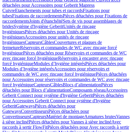
détachées pour Accessoires pour Geberit Mapress
Cuivre
Etanchements pour tubes et raccords
Fixations pour
tubes
Fixations de raccordements
Pièces détachées pour Fixations de
raccordements
Joints d'étanchéité
Sets de vis pour assemblages de
brides
Système d'hygiène Geberit
Unités de rinçage
hygiéniques
Pièces détachées pour Unités de rinçage
hygiéniques
Accessoires pour unités de rinçage
hygiéniques
Capteurs
Câbles
Couvertures et plaques de
fermeture
Réservoirs et commandes de WC avec rinçage forcé
hygiénique
Pièces détachées pour Réservoirs et commandes de WC
avec rinçage forcé hygiénique
Réservoirs à encastrer avec rinçage
forcé hygiénique
Modules d’hygiène intégrés
Pièces détachées pour
Modules d’hygiène intégrés
Accessoires pour réservoirs et
commandes de WC avec rinçage forcé hygiénique
Pièces détachées
pour Accessoires pour réservoirs et commandes de WC avec rinçage
forcé hygiénique
Capteurs
Câbles
Blocs d’alimentation
Pièces
détachées pour Blocs d’alimentation
Composants réseau
Accessoires
Geberit Connect pour système d'hygiène Geberit
Pièces détachées
pour Accessoires Geberit Connect pour système d'hygiène
Geberit
Gateways
Pièces détachées pour
Gateways
Convertisseurs
Pièces détachées pour
Convertisseurs
Capteurs
Matériel de montage
Armatures brutes
Vannes
à siège incliné
Pièces détachées pour Vannes à siège incliné
Avec
raccords à sertir FlowFit
Pièces détachées pour Avec raccords à sertir