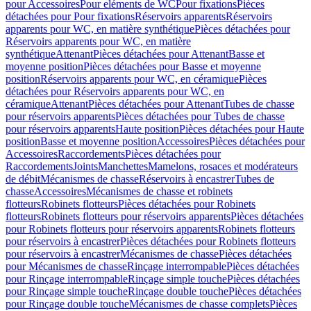
pour Accessoires
Pour eléments de WC
Pour fixations
Pièces
détachées pour Pour fixations
Réservoirs apparents
Réservoirs
apparents pour WC, en matière synthétique
Pièces détachées pour
Réservoirs apparents pour WC, en matière
synthétique
Attenant
Pièces détachées pour Attenant
Basse et
moyenne position
Pièces détachées pour Basse et moyenne
position
Réservoirs apparents pour WC, en céramique
Pièces
détachées pour Réservoirs apparents pour WC, en
céramique
Attenant
Pièces détachées pour Attenant
Tubes de chasse
pour réservoirs apparents
Pièces détachées pour Tubes de chasse
pour réservoirs apparents
Haute position
Pièces détachées pour Haute
position
Basse et moyenne position
Accessoires
Pièces détachées pour
Accessoires
Raccordements
Pièces détachées pour
Raccordements
Joints
Manchettes
Mamelons, rosaces et modérateurs
de débit
Mécanismes de chasse
Réservoirs à encastrer
Tubes de
chasse
Accessoires
Mécanismes de chasse et robinets
flotteurs
Robinets flotteurs
Pièces détachées pour Robinets
flotteurs
Robinets flotteurs pour réservoirs apparents
Pièces détachées
pour Robinets flotteurs pour réservoirs apparents
Robinets flotteurs
pour réservoirs à encastrer
Pièces détachées pour Robinets flotteurs
pour réservoirs à encastrer
Mécanismes de chasse
Pièces détachées
pour Mécanismes de chasse
Rinçage interrompable
Pièces détachées
pour Rinçage interrompable
Rinçage simple touche
Pièces détachées
pour Rinçage simple touche
Rinçage double touche
Pièces détachées
pour Rinçage double touche
Mécanismes de chasse complets
Pièces