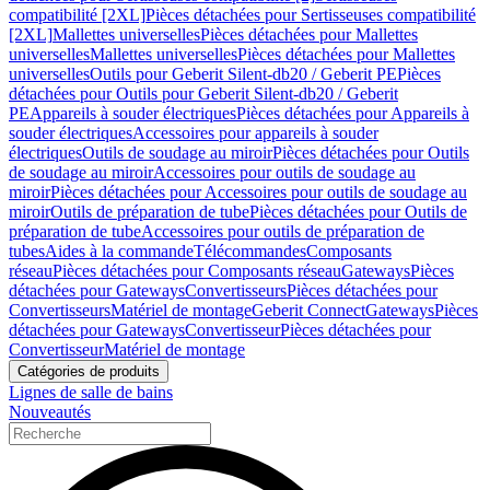
compatibilité [2XL]
Pièces détachées pour Sertisseuses compatibilité
[2XL]
Mallettes universelles
Pièces détachées pour Mallettes
universelles
Mallettes universelles
Pièces détachées pour Mallettes
universelles
Outils pour Geberit Silent-db20 / Geberit PE
Pièces
détachées pour Outils pour Geberit Silent-db20 / Geberit
PE
Appareils à souder électriques
Pièces détachées pour Appareils à
souder électriques
Accessoires pour appareils à souder
électriques
Outils de soudage au miroir
Pièces détachées pour Outils
de soudage au miroir
Accessoires pour outils de soudage au
miroir
Pièces détachées pour Accessoires pour outils de soudage au
miroir
Outils de préparation de tube
Pièces détachées pour Outils de
préparation de tube
Accessoires pour outils de préparation de
tubes
Aides à la commande
Télécommandes
Composants
réseau
Pièces détachées pour Composants réseau
Gateways
Pièces
détachées pour Gateways
Convertisseurs
Pièces détachées pour
Convertisseurs
Matériel de montage
Geberit Connect
Gateways
Pièces
détachées pour Gateways
Convertisseur
Pièces détachées pour
Convertisseur
Matériel de montage
Catégories de produits
Lignes de salle de bains
Nouveautés