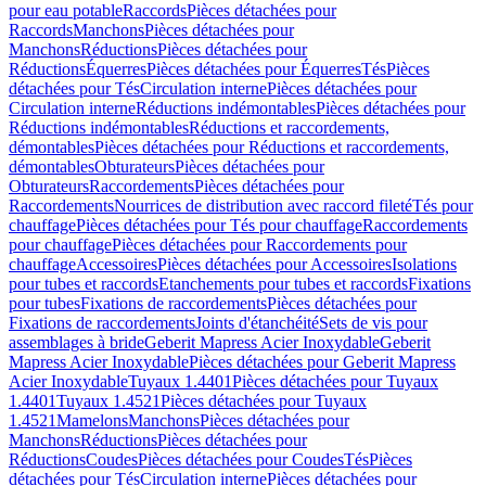
pour eau potable
Raccords
Pièces détachées pour
Raccords
Manchons
Pièces détachées pour
Manchons
Réductions
Pièces détachées pour
Réductions
Équerres
Pièces détachées pour Équerres
Tés
Pièces
détachées pour Tés
Circulation interne
Pièces détachées pour
Circulation interne
Réductions indémontables
Pièces détachées pour
Réductions indémontables
Réductions et raccordements,
démontables
Pièces détachées pour Réductions et raccordements,
démontables
Obturateurs
Pièces détachées pour
Obturateurs
Raccordements
Pièces détachées pour
Raccordements
Nourrices de distribution avec raccord fileté
Tés pour
chauffage
Pièces détachées pour Tés pour chauffage
Raccordements
pour chauffage
Pièces détachées pour Raccordements pour
chauffage
Accessoires
Pièces détachées pour Accessoires
Isolations
pour tubes et raccords
Etanchements pour tubes et raccords
Fixations
pour tubes
Fixations de raccordements
Pièces détachées pour
Fixations de raccordements
Joints d'étanchéité
Sets de vis pour
assemblages à bride
Geberit Mapress Acier Inoxydable
Geberit
Mapress Acier Inoxydable
Pièces détachées pour Geberit Mapress
Acier Inoxydable
Tuyaux 1.4401
Pièces détachées pour Tuyaux
1.4401
Tuyaux 1.4521
Pièces détachées pour Tuyaux
1.4521
Mamelons
Manchons
Pièces détachées pour
Manchons
Réductions
Pièces détachées pour
Réductions
Coudes
Pièces détachées pour Coudes
Tés
Pièces
détachées pour Tés
Circulation interne
Pièces détachées pour