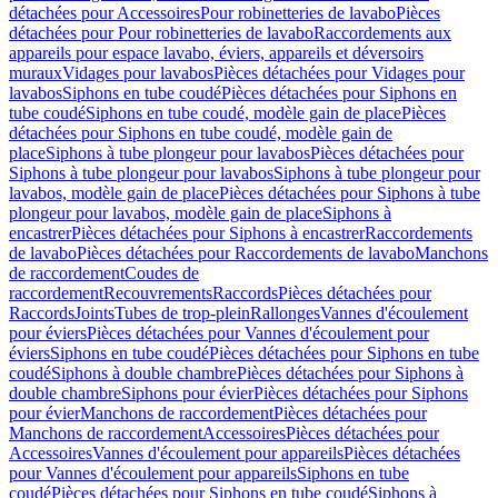
détachées pour Accessoires
Pour robinetteries de lavabo
Pièces
détachées pour Pour robinetteries de lavabo
Raccordements aux
appareils pour espace lavabo, éviers, appareils et déversoirs
muraux
Vidages pour lavabos
Pièces détachées pour Vidages pour
lavabos
Siphons en tube coudé
Pièces détachées pour Siphons en
tube coudé
Siphons en tube coudé, modèle gain de place
Pièces
détachées pour Siphons en tube coudé, modèle gain de
place
Siphons à tube plongeur pour lavabos
Pièces détachées pour
Siphons à tube plongeur pour lavabos
Siphons à tube plongeur pour
lavabos, modèle gain de place
Pièces détachées pour Siphons à tube
plongeur pour lavabos, modèle gain de place
Siphons à
encastrer
Pièces détachées pour Siphons à encastrer
Raccordements
de lavabo
Pièces détachées pour Raccordements de lavabo
Manchons
de raccordement
Coudes de
raccordement
Recouvrements
Raccords
Pièces détachées pour
Raccords
Joints
Tubes de trop-plein
Rallonges
Vannes d'écoulement
pour éviers
Pièces détachées pour Vannes d'écoulement pour
éviers
Siphons en tube coudé
Pièces détachées pour Siphons en tube
coudé
Siphons à double chambre
Pièces détachées pour Siphons à
double chambre
Siphons pour évier
Pièces détachées pour Siphons
pour évier
Manchons de raccordement
Pièces détachées pour
Manchons de raccordement
Accessoires
Pièces détachées pour
Accessoires
Vannes d'écoulement pour appareils
Pièces détachées
pour Vannes d'écoulement pour appareils
Siphons en tube
coudé
Pièces détachées pour Siphons en tube coudé
Siphons à