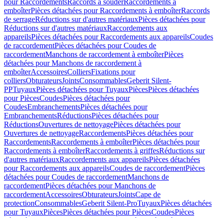
pour Raccordements
Raccords à souder
Raccordements à
emboîter
Pièces détachées pour Raccordements à emboîter
Raccords
de serrage
Réductions sur d'autres matériaux
Pièces détachées pour
Réductions sur d'autres matériaux
Raccordements aux
appareils
Pièces détachées pour Raccordements aux appareils
Coudes
de raccordement
Pièces détachées pour Coudes de
raccordement
Manchons de raccordement à emboîter
Pièces
détachées pour Manchons de raccordement à
emboîter
Accessoires
Colliers
Fixations pour
colliers
Obturateurs
Joints
Consommables
Geberit Silent-
PP
Tuyaux
Pièces détachées pour Tuyaux
Pièces
Pièces détachées
pour Pièces
Coudes
Pièces détachées pour
Coudes
Embranchements
Pièces détachées pour
Embranchements
Réductions
Pièces détachées pour
Réductions
Ouvertures de nettoyage
Pièces détachées pour
Ouvertures de nettoyage
Raccordements
Pièces détachées pour
Raccordements
Raccordements à emboîter
Pièces détachées pour
Raccordements à emboîter
Raccordements à griffes
Réductions sur
d'autres matériaux
Raccordements aux appareils
Pièces détachées
pour Raccordements aux appareils
Coudes de raccordement
Pièces
détachées pour Coudes de raccordement
Manchons de
raccordement
Pièces détachées pour Manchons de
raccordement
Accessoires
Obturateurs
Joints
Cape de
protection
Consommables
Geberit Silent-Pro
Tuyaux
Pièces détachées
pour Tuyaux
Pièces
Pièces détachées pour Pièces
Coudes
Pièces