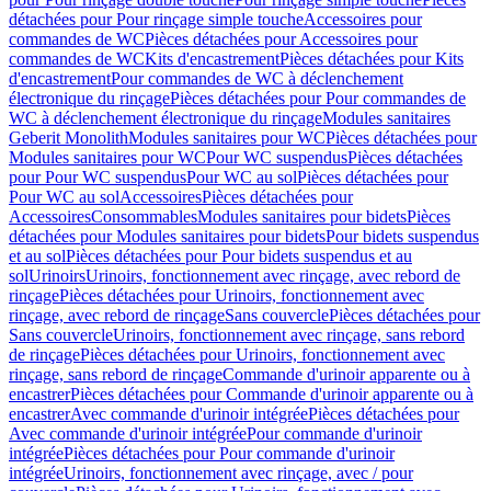
détachées pour Pour rinçage simple touche
Accessoires pour
commandes de WC
Pièces détachées pour Accessoires pour
commandes de WC
Kits d'encastrement
Pièces détachées pour Kits
d'encastrement
Pour commandes de WC à déclenchement
électronique du rinçage
Pièces détachées pour Pour commandes de
WC à déclenchement électronique du rinçage
Modules sanitaires
Geberit Monolith
Modules sanitaires pour WC
Pièces détachées pour
Modules sanitaires pour WC
Pour WC suspendus
Pièces détachées
pour Pour WC suspendus
Pour WC au sol
Pièces détachées pour
Pour WC au sol
Accessoires
Pièces détachées pour
Accessoires
Consommables
Modules sanitaires pour bidets
Pièces
détachées pour Modules sanitaires pour bidets
Pour bidets suspendus
et au sol
Pièces détachées pour Pour bidets suspendus et au
sol
Urinoirs
Urinoirs, fonctionnement avec rinçage, avec rebord de
rinçage
Pièces détachées pour Urinoirs, fonctionnement avec
rinçage, avec rebord de rinçage
Sans couvercle
Pièces détachées pour
Sans couvercle
Urinoirs, fonctionnement avec rinçage, sans rebord
de rinçage
Pièces détachées pour Urinoirs, fonctionnement avec
rinçage, sans rebord de rinçage
Commande d'urinoir apparente ou à
encastrer
Pièces détachées pour Commande d'urinoir apparente ou à
encastrer
Avec commande d'urinoir intégrée
Pièces détachées pour
Avec commande d'urinoir intégrée
Pour commande d'urinoir
intégrée
Pièces détachées pour Pour commande d'urinoir
intégrée
Urinoirs, fonctionnement avec rinçage, avec / pour