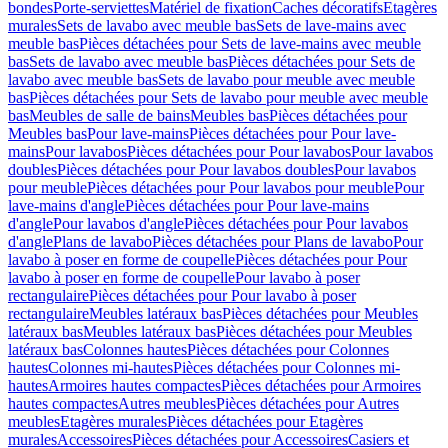
bondes
Porte-serviettes
Matériel de fixation
Caches décoratifs
Etagères
murales
Sets de lavabo avec meuble bas
Sets de lave-mains avec
meuble bas
Pièces détachées pour Sets de lave-mains avec meuble
bas
Sets de lavabo avec meuble bas
Pièces détachées pour Sets de
lavabo avec meuble bas
Sets de lavabo pour meuble avec meuble
bas
Pièces détachées pour Sets de lavabo pour meuble avec meuble
bas
Meubles de salle de bains
Meubles bas
Pièces détachées pour
Meubles bas
Pour lave-mains
Pièces détachées pour Pour lave-
mains
Pour lavabos
Pièces détachées pour Pour lavabos
Pour lavabos
doubles
Pièces détachées pour Pour lavabos doubles
Pour lavabos
pour meuble
Pièces détachées pour Pour lavabos pour meuble
Pour
lave-mains d'angle
Pièces détachées pour Pour lave-mains
d'angle
Pour lavabos d'angle
Pièces détachées pour Pour lavabos
d'angle
Plans de lavabo
Pièces détachées pour Plans de lavabo
Pour
lavabo à poser en forme de coupelle
Pièces détachées pour Pour
lavabo à poser en forme de coupelle
Pour lavabo à poser
rectangulaire
Pièces détachées pour Pour lavabo à poser
rectangulaire
Meubles latéraux bas
Pièces détachées pour Meubles
latéraux bas
Meubles latéraux bas
Pièces détachées pour Meubles
latéraux bas
Colonnes hautes
Pièces détachées pour Colonnes
hautes
Colonnes mi-hautes
Pièces détachées pour Colonnes mi-
hautes
Armoires hautes compactes
Pièces détachées pour Armoires
hautes compactes
Autres meubles
Pièces détachées pour Autres
meubles
Etagères murales
Pièces détachées pour Etagères
murales
Accessoires
Pièces détachées pour Accessoires
Casiers et