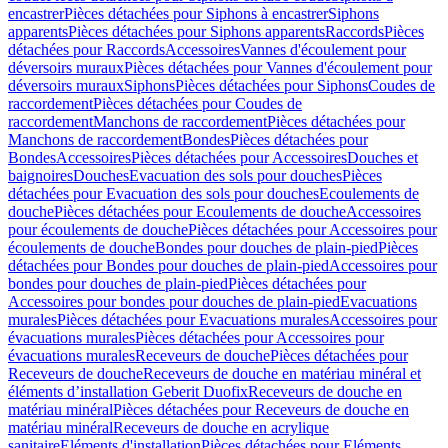
encastrer
Pièces détachées pour Siphons à encastrer
Siphons
apparents
Pièces détachées pour Siphons apparents
Raccords
Pièces
détachées pour Raccords
Accessoires
Vannes d'écoulement pour
déversoirs muraux
Pièces détachées pour Vannes d'écoulement pour
déversoirs muraux
Siphons
Pièces détachées pour Siphons
Coudes de
raccordement
Pièces détachées pour Coudes de
raccordement
Manchons de raccordement
Pièces détachées pour
Manchons de raccordement
Bondes
Pièces détachées pour
Bondes
Accessoires
Pièces détachées pour Accessoires
Douches et
baignoires
Douches
Evacuation des sols pour douches
Pièces
détachées pour Evacuation des sols pour douches
Ecoulements de
douche
Pièces détachées pour Ecoulements de douche
Accessoires
pour écoulements de douche
Pièces détachées pour Accessoires pour
écoulements de douche
Bondes pour douches de plain-pied
Pièces
détachées pour Bondes pour douches de plain-pied
Accessoires pour
bondes pour douches de plain-pied
Pièces détachées pour
Accessoires pour bondes pour douches de plain-pied
Evacuations
murales
Pièces détachées pour Evacuations murales
Accessoires pour
évacuations murales
Pièces détachées pour Accessoires pour
évacuations murales
Receveurs de douche
Pièces détachées pour
Receveurs de douche
Receveurs de douche en matériau minéral et
éléments d’installation Geberit Duofix
Receveurs de douche en
matériau minéral
Pièces détachées pour Receveurs de douche en
matériau minéral
Receveurs de douche en acrylique
sanitaire
Eléments d'installation
Pièces détachées pour Eléments