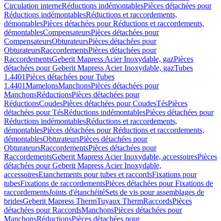
Circulation interne
Réductions indémontables
Pièces détachées pour
Réductions indémontables
Réductions et raccordements,
démontables
Pièces détachées pour Réductions et raccordements,
démontables
Compensateurs
Pièces détachées pour
Compensateurs
Obturateurs
Pièces détachées pour
Obturateurs
Raccordements
Pièces détachées pour
Raccordements
Geberit Mapress Acier Inoxydable, gaz
Pièces
détachées pour Geberit Mapress Acier Inoxydable, gaz
Tubes
1.4401
Pièces détachées pour Tubes
1.4401
Mamelons
Manchons
Pièces détachées pour
Manchons
Réductions
Pièces détachées pour
Réductions
Coudes
Pièces détachées pour Coudes
Tés
Pièces
détachées pour Tés
Réductions indémontables
Pièces détachées pour
Réductions indémontables
Réductions et raccordements,
démontables
Pièces détachées pour Réductions et raccordements,
démontables
Obturateurs
Pièces détachées pour
Obturateurs
Raccordements
Pièces détachées pour
Raccordements
Geberit Mapress Acier Inoxydable, accessoires
Pièces
détachées pour Geberit Mapress Acier Inoxydable,
accessoires
Etanchements pour tubes et raccords
Fixations pour
tubes
Fixations de raccordements
Pièces détachées pour Fixations de
raccordements
Joints d'étanchéité
Sets de vis pour assemblages de
brides
Geberit Mapress Therm
Tuyaux Therm
Raccords
Pièces
détachées pour Raccords
Manchons
Pièces détachées pour
Manchons
Réductions
Pièces détachées pour