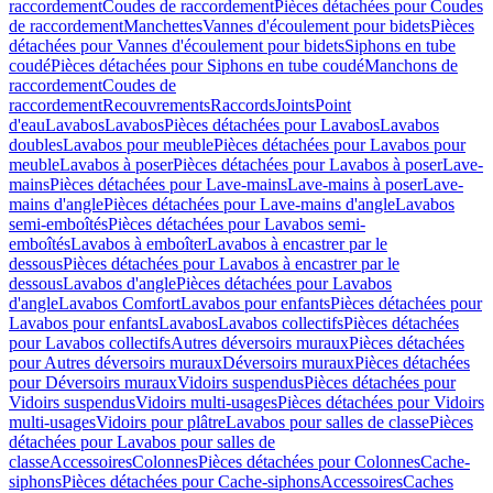
raccordement
Coudes de raccordement
Pièces détachées pour Coudes
de raccordement
Manchettes
Vannes d'écoulement pour bidets
Pièces
détachées pour Vannes d'écoulement pour bidets
Siphons en tube
coudé
Pièces détachées pour Siphons en tube coudé
Manchons de
raccordement
Coudes de
raccordement
Recouvrements
Raccords
Joints
Point
d'eau
Lavabos
Lavabos
Pièces détachées pour Lavabos
Lavabos
doubles
Lavabos pour meuble
Pièces détachées pour Lavabos pour
meuble
Lavabos à poser
Pièces détachées pour Lavabos à poser
Lave-
mains
Pièces détachées pour Lave-mains
Lave-mains à poser
Lave-
mains d'angle
Pièces détachées pour Lave-mains d'angle
Lavabos
semi-emboîtés
Pièces détachées pour Lavabos semi-
emboîtés
Lavabos à emboîter
Lavabos à encastrer par le
dessous
Pièces détachées pour Lavabos à encastrer par le
dessous
Lavabos d'angle
Pièces détachées pour Lavabos
d'angle
Lavabos Comfort
Lavabos pour enfants
Pièces détachées pour
Lavabos pour enfants
Lavabos
Lavabos collectifs
Pièces détachées
pour Lavabos collectifs
Autres déversoirs muraux
Pièces détachées
pour Autres déversoirs muraux
Déversoirs muraux
Pièces détachées
pour Déversoirs muraux
Vidoirs suspendus
Pièces détachées pour
Vidoirs suspendus
Vidoirs multi-usages
Pièces détachées pour Vidoirs
multi-usages
Vidoirs pour plâtre
Lavabos pour salles de classe
Pièces
détachées pour Lavabos pour salles de
classe
Accessoires
Colonnes
Pièces détachées pour Colonnes
Cache-
siphons
Pièces détachées pour Cache-siphons
Accessoires
Caches