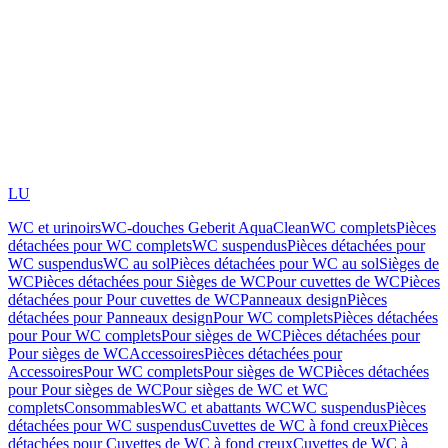
LU
WC et urinoirs
WC-douches Geberit AquaClean
WC complets
Pièces
détachées pour WC complets
WC suspendus
Pièces détachées pour
WC suspendus
WC au sol
Pièces détachées pour WC au sol
Sièges de
WC
Pièces détachées pour Sièges de WC
Pour cuvettes de WC
Pièces
détachées pour Pour cuvettes de WC
Panneaux design
Pièces
détachées pour Panneaux design
Pour WC complets
Pièces détachées
pour Pour WC complets
Pour sièges de WC
Pièces détachées pour
Pour sièges de WC
Accessoires
Pièces détachées pour
Accessoires
Pour WC complets
Pour sièges de WC
Pièces détachées
pour Pour sièges de WC
Pour sièges de WC et WC
complets
Consommables
WC et abattants WC
WC suspendus
Pièces
détachées pour WC suspendus
Cuvettes de WC à fond creux
Pièces
détachées pour Cuvettes de WC à fond creux
Cuvettes de WC à