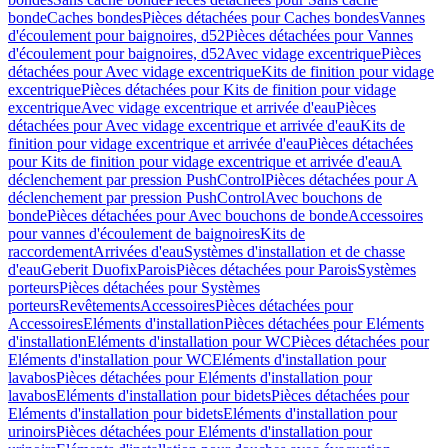
bonde
Caches bondes
Pièces détachées pour Caches bondes
Vannes
d'écoulement pour baignoires, d52
Pièces détachées pour Vannes
d'écoulement pour baignoires, d52
Avec vidage excentrique
Pièces
détachées pour Avec vidage excentrique
Kits de finition pour vidage
excentrique
Pièces détachées pour Kits de finition pour vidage
excentrique
Avec vidage excentrique et arrivée d'eau
Pièces
détachées pour Avec vidage excentrique et arrivée d'eau
Kits de
finition pour vidage excentrique et arrivée d'eau
Pièces détachées
pour Kits de finition pour vidage excentrique et arrivée d'eau
A
déclenchement par pression PushControl
Pièces détachées pour A
déclenchement par pression PushControl
Avec bouchons de
bonde
Pièces détachées pour Avec bouchons de bonde
Accessoires
pour vannes d'écoulement de baignoires
Kits de
raccordement
Arrivées d'eau
Systèmes d'installation et de chasse
d'eau
Geberit Duofix
Parois
Pièces détachées pour Parois
Systèmes
porteurs
Pièces détachées pour Systèmes
porteurs
Revêtements
Accessoires
Pièces détachées pour
Accessoires
Eléments d'installation
Pièces détachées pour Eléments
d'installation
Eléments d'installation pour WC
Pièces détachées pour
Eléments d'installation pour WC
Eléments d'installation pour
lavabos
Pièces détachées pour Eléments d'installation pour
lavabos
Eléments d'installation pour bidets
Pièces détachées pour
Eléments d'installation pour bidets
Eléments d'installation pour
urinoirs
Pièces détachées pour Eléments d'installation pour