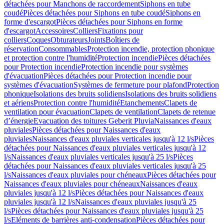
détachées pour Manchons de raccordement
Siphons en tube
coudé
Pièces détachées pour Siphons en tube coudé
Siphons en
forme d'escargot
Pièces détachées pour Siphons en forme
d'escargot
Accessoires
Colliers
Fixations pour
colliers
Coques
Obturateurs
Joints
Boîtiers de
réservation
Consommables
Protection incendie, protection phonique
et protection contre l'humidité
Protection incendie
Pièces détachées
pour Protection incendie
Protection incendie pour systèmes
d'évacuation
Pièces détachées pour Protection incendie pour
systèmes d'évacuation
Systèmes de fermeture pour plafond
Protection
phonique
Isolations des bruits solidiens
Isolations des bruits solidiens
et aériens
Protection contre l'humidité
Etanchements
Clapets de
ventilation pour évacuation
Clapets de ventilation
Clapets de retenue
d’énergie
Evacuation des toitures Geberit Pluvia
Naissances d'eaux
pluviales
Pièces détachées pour Naissances d'eaux
pluviales
Naissances d'eaux pluviales verticales jusqu'à 12 l/s
Pièces
détachées pour Naissances d'eaux pluviales verticales jusqu'à 12
l/s
Naissances d'eaux pluviales verticales jusqu'à 25 l/s
Pièces
détachées pour Naissances d'eaux pluviales verticales jusqu'à 25
l/s
Naissances d'eaux pluviales pour chéneaux
Pièces détachées pour
Naissances d'eaux pluviales pour chéneaux
Naissances d'eaux
pluviales jusqu'à 12 l/s
Pièces détachées pour Naissances d'eaux
pluviales jusqu'à 12 l/s
Naissances d'eaux pluviales jusqu'à 25
l/s
Pièces détachées pour Naissances d'eaux pluviales jusqu'à 25
l/s
Eléments de barrières anti-condensation
Pièces détachées pour