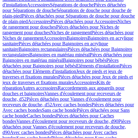
d'installation
Accessoires
Séparations de douche
Pièces détachées
pour Séparations de douche
Séparations de douche pour douche de
plain-pied
Pièces détachées pour Séparations de douche pour douche
de plain-pied
Accessoires
Pièces détachées pour Accessoires
Niches
de rangement pour douches
Pièces détachées pour Niches de
rangement pour douches
Niches de rangement
Pièces détachées pour
Niches de rangement
Accessoires
Baignoires
Baignoires en acrylique
sanitaire
Pièces détachées pour Baignoires en acrylique
sanitaire
Baignoires rectangulaires
Pièces détachées pour Baignoires
rectangulaires
Baignoires en matériau minéral
Pièces détachées pour
Baignoires en matériau minéral
Baignoires pour bébés
Pièces
détachées pour Baignoires pour bébés
Eléments d'installation
Pièces
détachées pour Eléments d'installation
Jeux de pieds et jeux de
traverses et fixations murales
Pièces détachées pour Jeux de pieds et
jeux de traverses et fixations murales
Accessoires
Kits de
réparation
Autres accessoires
Raccordements aux appareils pour
douches et baignoires
Vannes d'écoulement pour receveurs de
douche, d52
Pièces détachées pour Vannes d'écoulement pour
receveurs de douche, d52
Avec caches bondes
Pièces détachées pour
Avec caches bondes
Sans cache bonde
Pièces détachées pour Sans
cache bonde
Caches bondes
Pièces détachées pour Caches
bondes
Vannes d'écoulement pour receveurs de douche, d90
Pièces
détachées pour Vannes d'écoulement pour receveurs de douche,
d90
Avec caches bondes
Pièces détachées pour Avec caches
bondes
Sans cache bonde
Pièces détachées pour Sans cache