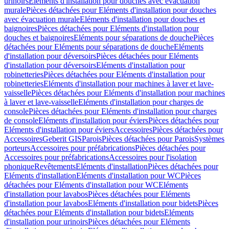
urinoirs
Eléments d'installation pour douches avec évacuation
murale
Pièces détachées pour Eléments d'installation pour douches
avec évacuation murale
Eléments d'installation pour douches et
baignoires
Pièces détachées pour Eléments d'installation pour
douches et baignoires
Eléments pour séparations de douche
Pièces
détachées pour Eléments pour séparations de douche
Eléments
d'installation pour déversoirs
Pièces détachées pour Eléments
d'installation pour déversoirs
Eléments d'installation pour
robinetteries
Pièces détachées pour Eléments d'installation pour
robinetteries
Eléments d'installation pour machines à laver et lave-
vaisselle
Pièces détachées pour Eléments d'installation pour machines
à laver et lave-vaisselle
Eléments d'installation pour charges de
console
Pièces détachées pour Eléments d'installation pour charges
de console
Eléments d'installation pour éviers
Pièces détachées pour
Eléments d'installation pour éviers
Accessoires
Pièces détachées pour
Accessoires
Geberit GIS
Parois
Pièces détachées pour Parois
Systèmes
porteurs
Accessoires pour préfabrications
Pièces détachées pour
Accessoires pour préfabrications
Accessoires pour l'isolation
phonique
Revêtements
Eléments d'installation
Pièces détachées pour
Eléments d'installation
Eléments d'installation pour WC
Pièces
détachées pour Eléments d'installation pour WC
Eléments
d'installation pour lavabos
Pièces détachées pour Eléments
d'installation pour lavabos
Eléments d'installation pour bidets
Pièces
détachées pour Eléments d'installation pour bidets
Eléments
d'installation pour urinoirs
Pièces détachées pour Eléments