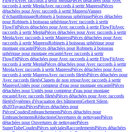
FlowFit
Avec raccords à sertir Mepla
Pièces détachées pour Avec
raccords à sertir Mepla
Avec raccords à sertir Mapress
Pièces
détachées pour Avec raccords à sertir Mapress
Vannes
d’échantillonnage
Robinets à boisseau sphérique
Pièces détachées
pour Robinets à boisseau sphérique
Avec raccords à sertir
FlowFit
Pièces détachées pour Avec raccords à sertir FlowFit
Avec
raccords à sertir Mepla
Pièces détachées pour Avec raccords à sertir
Mepla
Avec raccords à sertir Mapress
Pièces détachées pour Avec
raccords à sertir Mapress
Robinets à boisseau sphérique pour
montage encastré
Pièces détachées pour Robinets à boisseau
sphérique pour montage encastré
Avec raccords à sertir
FlowFit
Pièces détachées pour Avec raccords à sertir FlowFit
Avec
raccords à sertir Mepla
Pièces détachées pour Avec raccords à sertir
Mepla
Avec raccords à sertir Mapress
Pièces détachées pour Avec
raccords à sertir Mapress
Avec raccords filetés
Pièces détachées pour
Avec raccords filetés
Clapets de non retour
Avec raccords à sertir
Mapress
Unités pour compteur d'eau pour montage encastré
Pièces
détachées pour Unités pour compteur d'eau pour montage
encastré
Avec raccords filetés
Pièces détachées pour Avec raccords
filetés
Systèmes d'évacuation des bâtiments
Geberit Silent-
db20
Tuyaux
Pièces
Pièces détachées pour
Pièces
Coudes
Embranchements
Pièces détachées pour
Embranchements
Réductions
Ouvertures de nettoyage
Pièces
détachées pour Ouvertures de nettoyage
Pièces
SuperTube
Coudes
Pièces spéciales
Raccordements
Pièces détachées