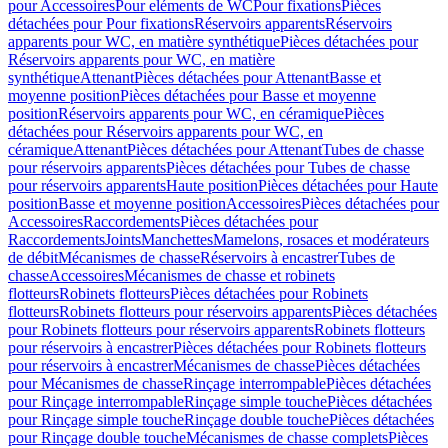
pour Accessoires
Pour eléments de WC
Pour fixations
Pièces
détachées pour Pour fixations
Réservoirs apparents
Réservoirs
apparents pour WC, en matière synthétique
Pièces détachées pour
Réservoirs apparents pour WC, en matière
synthétique
Attenant
Pièces détachées pour Attenant
Basse et
moyenne position
Pièces détachées pour Basse et moyenne
position
Réservoirs apparents pour WC, en céramique
Pièces
détachées pour Réservoirs apparents pour WC, en
céramique
Attenant
Pièces détachées pour Attenant
Tubes de chasse
pour réservoirs apparents
Pièces détachées pour Tubes de chasse
pour réservoirs apparents
Haute position
Pièces détachées pour Haute
position
Basse et moyenne position
Accessoires
Pièces détachées pour
Accessoires
Raccordements
Pièces détachées pour
Raccordements
Joints
Manchettes
Mamelons, rosaces et modérateurs
de débit
Mécanismes de chasse
Réservoirs à encastrer
Tubes de
chasse
Accessoires
Mécanismes de chasse et robinets
flotteurs
Robinets flotteurs
Pièces détachées pour Robinets
flotteurs
Robinets flotteurs pour réservoirs apparents
Pièces détachées
pour Robinets flotteurs pour réservoirs apparents
Robinets flotteurs
pour réservoirs à encastrer
Pièces détachées pour Robinets flotteurs
pour réservoirs à encastrer
Mécanismes de chasse
Pièces détachées
pour Mécanismes de chasse
Rinçage interrompable
Pièces détachées
pour Rinçage interrompable
Rinçage simple touche
Pièces détachées
pour Rinçage simple touche
Rinçage double touche
Pièces détachées
pour Rinçage double touche
Mécanismes de chasse complets
Pièces