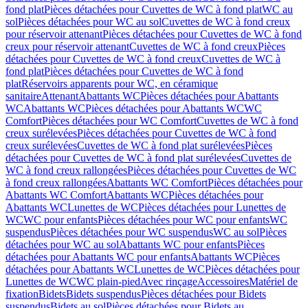
fond plat
Pièces détachées pour Cuvettes de WC à fond plat
WC au
sol
Pièces détachées pour WC au sol
Cuvettes de WC à fond creux
pour réservoir attenant
Pièces détachées pour Cuvettes de WC à fond
creux pour réservoir attenant
Cuvettes de WC à fond creux
Pièces
détachées pour Cuvettes de WC à fond creux
Cuvettes de WC à
fond plat
Pièces détachées pour Cuvettes de WC à fond
plat
Réservoirs apparents pour WC, en céramique
sanitaire
Attenant
Abattants WC
Pièces détachées pour Abattants
WC
Abattants WC
Pièces détachées pour Abattants WC
WC
Comfort
Pièces détachées pour WC Comfort
Cuvettes de WC à fond
creux surélevées
Pièces détachées pour Cuvettes de WC à fond
creux surélevées
Cuvettes de WC à fond plat surélevées
Pièces
détachées pour Cuvettes de WC à fond plat surélevées
Cuvettes de
WC à fond creux rallongées
Pièces détachées pour Cuvettes de WC
à fond creux rallongées
Abattants WC Comfort
Pièces détachées pour
Abattants WC Comfort
Abattants WC
Pièces détachées pour
Abattants WC
Lunettes de WC
Pièces détachées pour Lunettes de
WC
WC pour enfants
Pièces détachées pour WC pour enfants
WC
suspendus
Pièces détachées pour WC suspendus
WC au sol
Pièces
détachées pour WC au sol
Abattants WC pour enfants
Pièces
détachées pour Abattants WC pour enfants
Abattants WC
Pièces
détachées pour Abattants WC
Lunettes de WC
Pièces détachées pour
Lunettes de WC
WC plain-pied
Avec rinçage
Accessoires
Matériel de
fixation
Bidets
Bidets suspendus
Pièces détachées pour Bidets
suspendus
Bidets au sol
Pièces détachées pour Bidets au