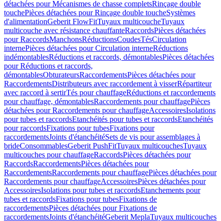
détachées pour Mécanismes de chasse complets
Rinçage double
touche
Pièces détachées pour Rinçage double touche
Systèmes
d'alimentation
Geberit FlowFit
Tuyaux multicouche
Tuyaux
multicouche avec résistance chauffante
Raccords
Pièces détachées
pour Raccords
Manchons
Réductions
Coudes
Tés
Circulation
interne
Pièces détachées pour Circulation interne
Réductions
indémontables
Réductions et raccords, démontables
Pièces détachées
pour Réductions et raccords,
démontables
Obturateurs
Raccordements
Pièces détachées pour
Raccordements
Distributeurs avec raccordement à visser
Répartiteur
avec raccord à sertir
Tés pour chauffage
Réductions et raccordements
pour chauffage, démontables
Raccordements pour chauffage
Pièces
détachées pour Raccordements pour chauffage
Accessoires
Isolations
pour tubes et raccords
Etanchéités pour tubes et raccords
Etanchéités
pour raccords
Fixations pour tubes
Fixations pour
raccordements
Joints d'étanchéité
Sets de vis pour assemblages à
bride
Consommables
Geberit PushFit
Tuyaux multicouches
Tuyaux
multicouches pour chauffage
Raccords
Pièces détachées pour
Raccords
Raccordements
Pièces détachées pour
Raccordements
Raccordements pour chauffage
Pièces détachées pour
Raccordements pour chauffage
Accessoires
Pièces détachées pour
Accessoires
Isolations pour tubes et raccords
Etanchements pour
tubes et raccords
Fixations pour tubes
Fixations de
raccordements
Pièces détachées pour Fixations de
raccordements
Joints d'étanchéité
Geberit Mepla
Tuyaux multicouches