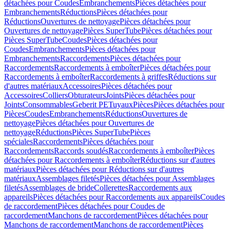
détachées pour Coudes
Embranchements
Pièces détachées pour
Embranchements
Réductions
Pièces détachées pour
Réductions
Ouvertures de nettoyage
Pièces détachées pour
Ouvertures de nettoyage
Pièces SuperTube
Pièces détachées pour
Pièces SuperTube
Coudes
Pièces détachées pour
Coudes
Embranchements
Pièces détachées pour
Embranchements
Raccordements
Pièces détachées pour
Raccordements
Raccordements à emboîter
Pièces détachées pour
Raccordements à emboîter
Raccordements à griffes
Réductions sur
d'autres matériaux
Accessoires
Pièces détachées pour
Accessoires
Colliers
Obturateurs
Joints
Pièces détachées pour
Joints
Consommables
Geberit PE
Tuyaux
Pièces
Pièces détachées pour
Pièces
Coudes
Embranchements
Réductions
Ouvertures de
nettoyage
Pièces détachées pour Ouvertures de
nettoyage
Réductions
Pièces SuperTube
Pièces
spéciales
Raccordements
Pièces détachées pour
Raccordements
Raccords soudés
Raccordements à emboîter
Pièces
détachées pour Raccordements à emboîter
Réductions sur d'autres
matériaux
Pièces détachées pour Réductions sur d'autres
matériaux
Assemblages filetés
Pièces détachées pour Assemblages
filetés
Assemblages de bride
Collerettes
Raccordements aux
appareils
Pièces détachées pour Raccordements aux appareils
Coudes
de raccordement
Pièces détachées pour Coudes de
raccordement
Manchons de raccordement
Pièces détachées pour
Manchons de raccordement
Manchons de raccordement
Pièces