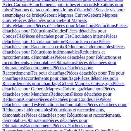
Acier Carbone
Etanchements pour tubes et raccords
Fixations pour
tubes
Fixations de raccordements
Joints d'étanchéité
Sets de vis pour
assemblages de brides
Geberit Mapress Cuivre
Geberit Mapress
Cuivre
Pièces détachées pour Geberit Mapress
Cuivre
Manchons
Pièces détachées pour Manchons
Réductions
Pièces
détachées pour Réductions
Coudes
Pièces détachées pour
Coudes
Tés
Pièces détachées pour Tés
Circulation interne
Pièces
détachées pour Circulation interne
Raccords en croix
Pièces
détachées pour Raccords en croix
Réductions indémontables
Pièces
détachées pour Réductions indémontables
Réductions et
raccordements, démontables
Pièces détachées pour Réductions et
raccordements, démontables
Obturateurs
Pièces détachées pour
Obturateurs
Raccordements
Pièces détachées pour
Raccordements
Tés pour chauffage
Pièces détachées pour Tés pour
chauffage
Raccordements pour chauffage
Pièces détachées pour
Raccordements pour chauffage
Geberit Mapress Cuivre, gaz
Pièces
détachées pour Geberit Mapress Cuivre, gaz
Manchons
Pièces
détachées pour Manchons
Réductions
Pièces détachées pour
Réductions
Coudes
Pièces détachées pour Coudes
Tés
Pièces
détachées pour Tés
Réductions indémontables
Pièces détachées pour
Réductions indémontables
Réductions et raccordements,
démontables
Pièces détachées pour Réductions et raccordements,
démontables
Obturateurs
Pièces détachées pour
Obturateurs
Raccordements
Pièces détachées pour
Raccordements
Accessoires pour Geberit Mapress Cuivre
Pièces