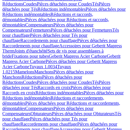
Réductions
Coudes
Pièces détachées pour Coudes
Tés
Pièces
détachées pour Tés
Réductions indémontables
Pièces détachées pour
Réductions indémontables
Réductions et raccords,
démontables
Pièces détachées pour Réductions et raccords,
démontables
Compensateurs
Pièces détachées pour
Compensateurs
Fermetures
Pièces détachées pour Fermetures
Tés
pour chauffage
Pièces détachées pour Tés pour
chauffage
Raccordements pour chauffage
Pièces détachées pour
Raccordements pour chauffage
Accessoires pour Geberit Mapress
Therm
Joints d'étanchéité
Sets de vis pour assemblages à
bride
Fixations pour tubes
Geberit Mapress Acier Carbone
Geberit
Mapress Acier Carbone
Pièces détachées pour Geberit Mapress
Acier Carbone
Tuyaux 1.0034
Tuyaux
1.0215
Mamelons
Manchons
Pièces détachées pour
Manchons
Réductions
Pièces détachées pour
Réductions
Coudes
Pièces détachées pour Coudes
Tés
Pièces
détachées pour Tés
Raccords en croix
Pièces détachées pour
Raccords en croix
Réductions indémontables
Pièces détachées pour
Réductions indémontables
Réductions et raccordements,
démontables
Pièces détachées pour Réductions et raccordements,
démontables
Compensateurs
Pièces détachées pour
Compensateurs
Obturateurs
Pièces détachées pour Obturateurs
Tés
pour chauffage
Pièces détachées pour Tés pour
chauffage
Raccordements pour chauffage
Pièces détachées pour
Raccordements pour chauffage
Accessoires pour Geberit Mapress