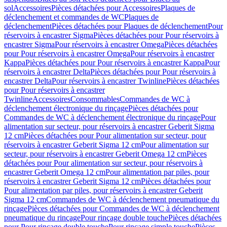
sol
Accessoires
Pièces détachées pour Accessoires
Plaques de
déclenchement et commandes de WC
Plaques de
déclenchement
Pièces détachées pour Plaques de déclenchement
Pour
réservoirs à encastrer Sigma
Pièces détachées pour Pour réservoirs à
encastrer Sigma
Pour réservoirs à encastrer Omega
Pièces détachées
pour Pour réservoirs à encastrer Omega
Pour réservoirs à encastrer
Kappa
Pièces détachées pour Pour réservoirs à encastrer Kappa
Pour
réservoirs à encastrer Delta
Pièces détachées pour Pour réservoirs à
encastrer Delta
Pour réservoirs à encastrer Twinline
Pièces détachées
pour Pour réservoirs à encastrer
Twinline
Accessoires
Consommables
Commandes de WC à
déclenchement électronique du rinçage
Pièces détachées pour
Commandes de WC à déclenchement électronique du rinçage
Pour
alimentation sur secteur, pour réservoirs à encastrer Geberit Sigma
12 cm
Pièces détachées pour Pour alimentation sur secteur, pour
réservoirs à encastrer Geberit Sigma 12 cm
Pour alimentation sur
secteur, pour réservoirs à encastrer Geberit Omega 12 cm
Pièces
détachées pour Pour alimentation sur secteur, pour réservoirs à
encastrer Geberit Omega 12 cm
Pour alimentation par piles, pour
réservoirs à encastrer Geberit Sigma 12 cm
Pièces détachées pour
Pour alimentation par piles, pour réservoirs à encastrer Geberit
Sigma 12 cm
Commandes de WC à déclenchement pneumatique du
rinçage
Pièces détachées pour Commandes de WC à déclenchement
pneumatique du rinçage
Pour rinçage double touche
Pièces détachées
pour Pour rinçage double touche
Pour rinçage simple touche
Pièces