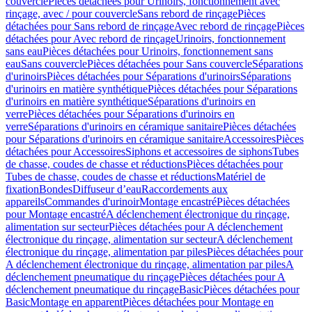
couvercle
Pièces détachées pour Urinoirs, fonctionnement avec
rinçage, avec / pour couvercle
Sans rebord de rinçage
Pièces
détachées pour Sans rebord de rinçage
Avec rebord de rinçage
Pièces
détachées pour Avec rebord de rinçage
Urinoirs, fonctionnement
sans eau
Pièces détachées pour Urinoirs, fonctionnement sans
eau
Sans couvercle
Pièces détachées pour Sans couvercle
Séparations
d'urinoirs
Pièces détachées pour Séparations d'urinoirs
Séparations
d'urinoirs en matière synthétique
Pièces détachées pour Séparations
d'urinoirs en matière synthétique
Séparations d'urinoirs en
verre
Pièces détachées pour Séparations d'urinoirs en
verre
Séparations d'urinoirs en céramique sanitaire
Pièces détachées
pour Séparations d'urinoirs en céramique sanitaire
Accessoires
Pièces
détachées pour Accessoires
Siphons et accessoires de siphons
Tubes
de chasse, coudes de chasse et réductions
Pièces détachées pour
Tubes de chasse, coudes de chasse et réductions
Matériel de
fixation
Bondes
Diffuseur d’eau
Raccordements aux
appareils
Commandes d'urinoir
Montage encastré
Pièces détachées
pour Montage encastré
A déclenchement électronique du rinçage,
alimentation sur secteur
Pièces détachées pour A déclenchement
électronique du rinçage, alimentation sur secteur
A déclenchement
électronique du rinçage, alimentation par piles
Pièces détachées pour
A déclenchement électronique du rinçage, alimentation par piles
A
déclenchement pneumatique du rinçage
Pièces détachées pour A
déclenchement pneumatique du rinçage
Basic
Pièces détachées pour
Basic
Montage en apparent
Pièces détachées pour Montage en