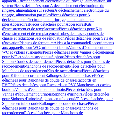
apparent
A déclenchement électronique du rinçage, alimentation sur
secteur
Pièces détachées pour A déclenchement électronique du
rinçage, alimentation sur secteur
A déclenchement électronique du
rinçage, alimentation par piles
Pièces détachées pour A
déclenchement électronique du rinçage, alimentation par
piles
Accessoires
Pièces détachées pour Accessoires
Kits
d'encastrement et de remplacement
Pièces détachées pour Kits
d'encastrement et de remplacement
Tubes de chasse, coudes de
chasse et réductions
Sets de rénovation
Pièces détachées pour Sets de
rénovation
Plaques de fermeture
Aides à la commande
Raccordements
aux appareils pour WC, urinoirs et bidets
Vannes d'écoulement pour
WC et vidoirs suspendus
Pièces détachées pour Vannes d'écoulement
pour WC et vidoirs suspendus
Siphons
Pièces détachées pour
Siphons
Coudes de raccordement
Pièces détachées pour Coudes de
raccordement
Manchons de raccordement
Pièces détachées pour
Manchons de raccordement
Kits de raccordement
Pièces détachées
pour Kits de raccordement
Rallonges de coude de chasse
Pièces
détachées pour Rallonges de coude de chasse
Raccords en
PVC
Pièces détachées pour Raccords en PVC
Manchettes et cache-
boulons
Vannes d'écoulement d'urinoirs
Pièces détachées pour
Vannes d'écoulement d'urinoirs
Siphons d'urinoirs
Pièces détachées
pour Siphons d'urinoirs
Siphons en tube coudé
Pièces détachées pour
Siphons en tube coudé
Rallonges de coude de chasse
Pièces
détachées pour Rallonges de coude de chasse
Manchons de
raccordement
Pièces détachées pour Manchons de