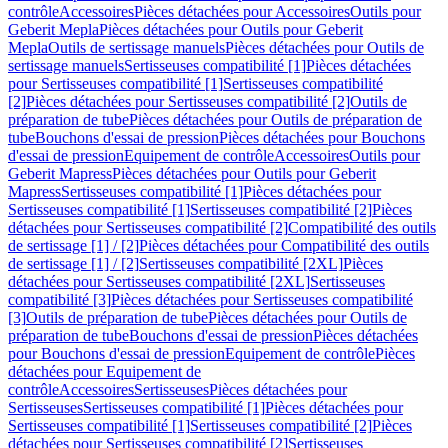
contrôle
Accessoires
Pièces détachées pour Accessoires
Outils pour
Geberit Mepla
Pièces détachées pour Outils pour Geberit
Mepla
Outils de sertissage manuels
Pièces détachées pour Outils de
sertissage manuels
Sertisseuses compatibilité [1]
Pièces détachées
pour Sertisseuses compatibilité [1]
Sertisseuses compatibilité
[2]
Pièces détachées pour Sertisseuses compatibilité [2]
Outils de
préparation de tube
Pièces détachées pour Outils de préparation de
tube
Bouchons d'essai de pression
Pièces détachées pour Bouchons
d'essai de pression
Equipement de contrôle
Accessoires
Outils pour
Geberit Mapress
Pièces détachées pour Outils pour Geberit
Mapress
Sertisseuses compatibilité [1]
Pièces détachées pour
Sertisseuses compatibilité [1]
Sertisseuses compatibilité [2]
Pièces
détachées pour Sertisseuses compatibilité [2]
Compatibilité des outils
de sertissage [1] / [2]
Pièces détachées pour Compatibilité des outils
de sertissage [1] / [2]
Sertisseuses compatibilité [2XL]
Pièces
détachées pour Sertisseuses compatibilité [2XL]
Sertisseuses
compatibilité [3]
Pièces détachées pour Sertisseuses compatibilité
[3]
Outils de préparation de tube
Pièces détachées pour Outils de
préparation de tube
Bouchons d'essai de pression
Pièces détachées
pour Bouchons d'essai de pression
Equipement de contrôle
Pièces
détachées pour Equipement de
contrôle
Accessoires
Sertisseuses
Pièces détachées pour
Sertisseuses
Sertisseuses compatibilité [1]
Pièces détachées pour
Sertisseuses compatibilité [1]
Sertisseuses compatibilité [2]
Pièces
détachées pour Sertisseuses compatibilité [2]
Sertisseuses