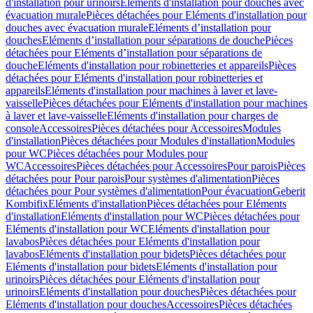
d'installation pour urinoirs
Eléments d'installation pour douches avec
évacuation murale
Pièces détachées pour Eléments d'installation pour
douches avec évacuation murale
Eléments d’installation pour
douches
Eléments d’installation pour séparations de douche
Pièces
détachées pour Eléments d’installation pour séparations de
douche
Eléments d'installation pour robinetteries et appareils
Pièces
détachées pour Eléments d'installation pour robinetteries et
appareils
Eléments d'installation pour machines à laver et lave-
vaisselle
Pièces détachées pour Eléments d'installation pour machines
à laver et lave-vaisselle
Eléments d'installation pour charges de
console
Accessoires
Pièces détachées pour Accessoires
Modules
d'installation
Pièces détachées pour Modules d'installation
Modules
pour WC
Pièces détachées pour Modules pour
WC
Accessoires
Pièces détachées pour Accessoires
Pour parois
Pièces
détachées pour Pour parois
Pour systèmes d'alimentation
Pièces
détachées pour Pour systèmes d'alimentation
Pour évacuation
Geberit
Kombifix
Eléments d'installation
Pièces détachées pour Eléments
d'installation
Eléments d'installation pour WC
Pièces détachées pour
Eléments d'installation pour WC
Eléments d'installation pour
lavabos
Pièces détachées pour Eléments d'installation pour
lavabos
Eléments d'installation pour bidets
Pièces détachées pour
Eléments d'installation pour bidets
Eléments d'installation pour
urinoirs
Pièces détachées pour Eléments d'installation pour
urinoirs
Eléments d'installation pour douches
Pièces détachées pour
Eléments d'installation pour douches
Accessoires
Pièces détachées