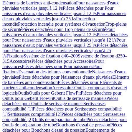
Eléments de barrières anti-condensation
Pour naissances d'eaux
pluviales verticales jusqu'à 12 l/s
Pièces détachées pour Pour
naissances d'eaux pluviales verticales jusqu'à 12 l/s
Pour naissances
d'eaux pluviales verticales jusqu'à 25 l/s
Protection
incendie
Protection incendie pour systèmes d'évacuation
Trop-pleins
de sécurité
Pièces détachées pour Trop-pleins de sécurité
Pour
naissances d'eaux pluviales verticales jusqu'à 12 l/s
Pièces détachées
pour Pour naissances d'eaux pluviales verticales jusqu'à 12 l/s
Pour
naissances d'eaux pluviales verticales jusqu'à 25 l/s
Pièces détachées
pour Pour naissances d'eaux pluviales verticales jusqu'à 25
l/s
Fixations
Système de fixation d40–200
Système de fixation d250–
315
Accessoires
Pièces détachées pour Accessoires
Pour
naissances
Pièces détachées pour Pour naissances
Pour
fixations
Evacuation des toitures conventionnelle
Naissances d'eaux
pluviales
Pièces détachées pour Naissances d'eaux pluviales
Eléments
de barrières anti-condensation
Pièces détachées pour Eléments de
barrières anti-condensation
Accessoires
Outils, composants réseau et
logiciels
Outils
Outils pour Geberit FlowFit
Pièces détachées pour
Outils pour Geberit FlowFit
Outils de sertissage manuels
Pièces
détachées pour Outils de sertissage manuels
Sertisseuses
compatibilité [1]
Pièces détachées pour Sertisseuses compatibilité
[1]
Sertisseuses compatibilité [2]
Pièces détachées pour Sertisseuses
compatibilité [2]
Outils de préparation de tube
Pièces détachées pour
Outils de préparation de tube
Bouchons d'essai de pression
Pièces
détachées pour Bouchons d'essai de pression
Equipements de