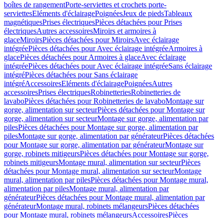
boîtes de rangement
Porte-serviettes et crochets porte-
serviettes
Eléments d'éclairage
Poignées
Jeux de pieds
Tableaux
magnétiques
Prises électriques
Pièces détachées pour Prises
électriques
Autres accessoires
Miroirs et armoires à
glace
Miroirs
Pièces détachées pour Miroirs
Avec éclairage
intégrée
Pièces détachées pour Avec éclairage intégrée
Armoires à
glace
Pièces détachées pour Armoires à glace
Avec éclairage
intégrée
Pièces détachées pour Avec éclairage intégrée
Sans éclairage
intégré
Pièces détachées pour Sans éclairage
intégré
Accessoires
Eléments d'éclairage
Poignées
Autres
accessoires
Prises électriques
Robinetteries
Robinetteries de
lavabo
Pièces détachées pour Robinetteries de lavabo
Montage sur
gorge, alimentation sur secteur
Pièces détachées pour Montage sur
gorge, alimentation sur secteur
Montage sur gorge, alimentation par
piles
Pièces détachées pour Montage sur gorge, alimentation par
piles
Montage sur gorge, alimentation par générateur
Pièces détachées
pour Montage sur gorge, alimentation par générateur
Montage sur
gorge, robinets mitigeurs
Pièces détachées pour Montage sur gorge,
robinets mitigeurs
Montage mural, alimentation sur secteur
Pièces
détachées pour Montage mural, alimentation sur secteur
Montage
mural, alimentation par piles
Pièces détachées pour Montage mural,
alimentation par piles
Montage mural, alimentation par
générateur
Pièces détachées pour Montage mural, alimentation par
générateur
Montage mural, robinets mélangeurs
Pièces détachées
pour Montage mural, robinets mélangeurs
Accessoires
Pièces