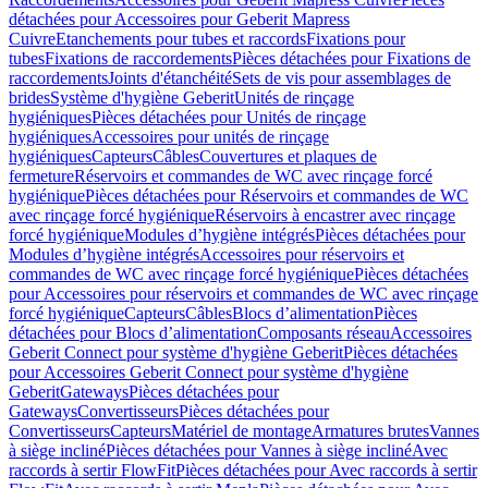
détachées pour Accessoires pour Geberit Mapress
Cuivre
Etanchements pour tubes et raccords
Fixations pour
tubes
Fixations de raccordements
Pièces détachées pour Fixations de
raccordements
Joints d'étanchéité
Sets de vis pour assemblages de
brides
Système d'hygiène Geberit
Unités de rinçage
hygiéniques
Pièces détachées pour Unités de rinçage
hygiéniques
Accessoires pour unités de rinçage
hygiéniques
Capteurs
Câbles
Couvertures et plaques de
fermeture
Réservoirs et commandes de WC avec rinçage forcé
hygiénique
Pièces détachées pour Réservoirs et commandes de WC
avec rinçage forcé hygiénique
Réservoirs à encastrer avec rinçage
forcé hygiénique
Modules d’hygiène intégrés
Pièces détachées pour
Modules d’hygiène intégrés
Accessoires pour réservoirs et
commandes de WC avec rinçage forcé hygiénique
Pièces détachées
pour Accessoires pour réservoirs et commandes de WC avec rinçage
forcé hygiénique
Capteurs
Câbles
Blocs d’alimentation
Pièces
détachées pour Blocs d’alimentation
Composants réseau
Accessoires
Geberit Connect pour système d'hygiène Geberit
Pièces détachées
pour Accessoires Geberit Connect pour système d'hygiène
Geberit
Gateways
Pièces détachées pour
Gateways
Convertisseurs
Pièces détachées pour
Convertisseurs
Capteurs
Matériel de montage
Armatures brutes
Vannes
à siège incliné
Pièces détachées pour Vannes à siège incliné
Avec
raccords à sertir FlowFit
Pièces détachées pour Avec raccords à sertir