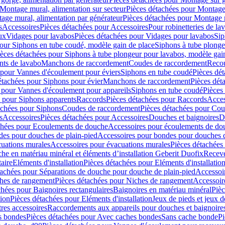
Montage mural, alimentation sur secteur
Pièces détachées pour Montage 
age mural, alimentation par générateur
Pièces détachées pour Montage m
s
Accessoires
Pièces détachées pour Accessoires
Pour robinetteries de la
ux
Vidages pour lavabos
Pièces détachées pour Vidages pour lavabos
Sip
our Siphons en tube coudé, modèle gain de place
Siphons à tube plonge
ièces détachées pour Siphons à tube plongeur pour lavabos, modèle gai
nts de lavabo
Manchons de raccordement
Coudes de raccordement
Reco
 pour Vannes d'écoulement pour éviers
Siphons en tube coudé
Pièces dé
étachées pour Siphons pour évier
Manchons de raccordement
Pièces dét
 pour Vannes d'écoulement pour appareils
Siphons en tube coudé
Pièces
s pour Siphons apparents
Raccords
Pièces détachées pour Raccords
Acces
achées pour Siphons
Coudes de raccordement
Pièces détachées pour Co
s
Accessoires
Pièces détachées pour Accessoires
Douches et baignoires
D
chées pour Ecoulements de douche
Accessoires pour écoulements de do
des pour douches de plain-pied
Accessoires pour bondes pour douches d
cuations murales
Accessoires pour évacuations murales
Pièces détachées
e en matériau minéral et éléments d’installation Geberit Duofix
Receve
aire
Eléments d'installation
Pièces détachées pour Eléments d'installatio
tachées pour Séparations de douche pour douche de plain-pied
Accessoi
hes de rangement
Pièces détachées pour Niches de rangement
Accessoir
chées pour Baignoires rectangulaires
Baignoires en matériau minéral
Pièc
tion
Pièces détachées pour Eléments d'installation
Jeux de pieds et jeux d
res accessoires
Raccordements aux appareils pour douches et baignoire
s bondes
Pièces détachées pour Avec caches bondes
Sans cache bonde
Pi