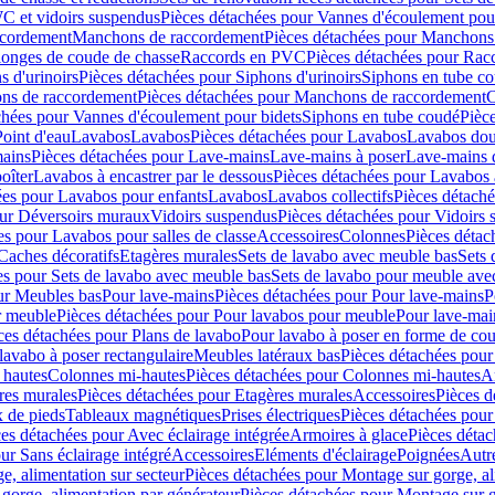
C et vidoirs suspendus
Pièces détachées pour Vannes d'écoulement pou
ccordement
Manchons de raccordement
Pièces détachées pour Manchons
longes de coude de chasse
Raccords en PVC
Pièces détachées pour Ra
s d'urinoirs
Pièces détachées pour Siphons d'urinoirs
Siphons en tube c
ns de raccordement
Pièces détachées pour Manchons de raccordement
C
chées pour Vannes d'écoulement pour bidets
Siphons en tube coudé
Pièc
Point d'eau
Lavabos
Lavabos
Pièces détachées pour Lavabos
Lavabos dou
ains
Pièces détachées pour Lave-mains
Lave-mains à poser
Lave-mains 
oîter
Lavabos à encastrer par le dessous
Pièces détachées pour Lavabos à
ées pour Lavabos pour enfants
Lavabos
Lavabos collectifs
Pièces détaché
our Déversoirs muraux
Vidoirs suspendus
Pièces détachées pour Vidoirs
es pour Lavabos pour salles de classe
Accessoires
Colonnes
Pièces détac
Caches décoratifs
Etagères murales
Sets de lavabo avec meuble bas
Sets 
es pour Sets de lavabo avec meuble bas
Sets de lavabo pour meuble ave
ur Meubles bas
Pour lave-mains
Pièces détachées pour Pour lave-mains
P
r meuble
Pièces détachées pour Pour lavabos pour meuble
Pour lave-mai
ces détachées pour Plans de lavabo
Pour lavabo à poser en forme de cou
lavabo à poser rectangulaire
Meubles latéraux bas
Pièces détachées pour
 hautes
Colonnes mi-hautes
Pièces détachées pour Colonnes mi-hautes
A
res murales
Pièces détachées pour Etagères murales
Accessoires
Pièces d
x de pieds
Tableaux magnétiques
Prises électriques
Pièces détachées pour 
es détachées pour Avec éclairage intégrée
Armoires à glace
Pièces détac
ur Sans éclairage intégré
Accessoires
Eléments d'éclairage
Poignées
Autr
e, alimentation sur secteur
Pièces détachées pour Montage sur gorge, al
gorge, alimentation par générateur
Pièces détachées pour Montage sur g