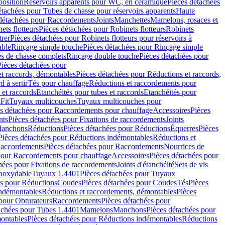
position
Réservoirs apparents pour WC, en céramique
Pièces détachées
étachées pour Tubes de chasse pour réservoirs apparents
Haute
détachées pour Raccordements
Joints
Manchettes
Mamelons, rosaces et
ets flotteurs
Pièces détachées pour Robinets flotteurs
Robinets
trer
Pièces détachées pour Robinets flotteurs pour réservoirs à
able
Rinçage simple touche
Pièces détachées pour Rinçage simple
s de chasse complets
Rinçage double touche
Pièces détachées pour
Pièces détachées pour
t raccords, démontables
Pièces détachées pour Réductions et raccords,
d à sertir
Tés pour chauffage
Réductions et raccordements pour
 et raccords
Etanchéités pour tubes et raccords
Etanchéités pour
Fit
Tuyaux multicouches
Tuyaux multicouches pour
s détachées pour Raccordements pour chauffage
Accessoires
Pièces
nts
Pièces détachées pour Fixations de raccordements
Joints
Manchons
Réductions
Pièces détachées pour Réductions
Équerres
Pièces
Pièces détachées pour Réductions indémontables
Réductions et
accordements
Pièces détachées pour Raccordements
Nourrices de
pour Raccordements pour chauffage
Accessoires
Pièces détachées pour
hées pour Fixations de raccordements
Joints d'étanchéité
Sets de vis
Inoxydable
Tuyaux 1.4401
Pièces détachées pour Tuyaux
es pour Réductions
Coudes
Pièces détachées pour Coudes
Tés
Pièces
indémontables
Réductions et raccordements, démontables
Pièces
pour Obturateurs
Raccordements
Pièces détachées pour
achées pour Tubes 1.4401
Mamelons
Manchons
Pièces détachées pour
ontables
Pièces détachées pour Réductions indémontables
Réductions