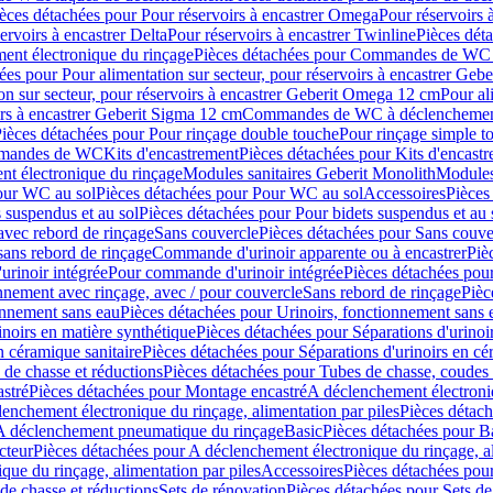
èces détachées pour Pour réservoirs à encastrer Omega
Pour réservoirs 
ervoirs à encastrer Delta
Pour réservoirs à encastrer Twinline
Pièces déta
t électronique du rinçage
Pièces détachées pour Commandes de WC à
ées pour Pour alimentation sur secteur, pour réservoirs à encastrer Geb
on sur secteur, pour réservoirs à encastrer Geberit Omega 12 cm
Pour al
irs à encastrer Geberit Sigma 12 cm
Commandes de WC à déclenchement
ièces détachées pour Pour rinçage double touche
Pour rinçage simple t
ommandes de WC
Kits d'encastrement
Pièces détachées pour Kits d'encast
t électronique du rinçage
Modules sanitaires Geberit Monolith
Modules
our WC au sol
Pièces détachées pour Pour WC au sol
Accessoires
Pièces
 suspendus et au sol
Pièces détachées pour Pour bidets suspendus et au 
avec rebord de rinçage
Sans couvercle
Pièces détachées pour Sans couve
sans rebord de rinçage
Commande d'urinoir apparente ou à encastrer
Piè
rinoir intégrée
Pour commande d'urinoir intégrée
Pièces détachées pou
nnement avec rinçage, avec / pour couvercle
Sans rebord de rinçage
Pièc
onnement sans eau
Pièces détachées pour Urinoirs, fonctionnement sans 
inoirs en matière synthétique
Pièces détachées pour Séparations d'urinoi
n céramique sanitaire
Pièces détachées pour Séparations d'urinoirs en cé
 de chasse et réductions
Pièces détachées pour Tubes de chasse, coudes 
stré
Pièces détachées pour Montage encastré
A déclenchement électroniq
enchement électronique du rinçage, alimentation par piles
Pièces détach
 A déclenchement pneumatique du rinçage
Basic
Pièces détachées pour B
cteur
Pièces détachées pour A déclenchement électronique du rinçage, al
que du rinçage, alimentation par piles
Accessoires
Pièces détachées pou
de chasse et réductions
Sets de rénovation
Pièces détachées pour Sets de