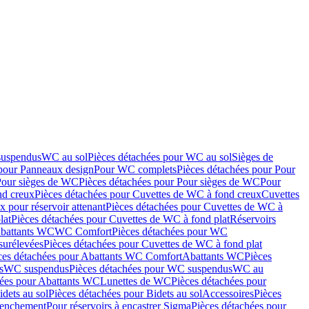
suspendus
WC au sol
Pièces détachées pour WC au sol
Sièges de
 pour Panneaux design
Pour WC complets
Pièces détachées pour Pour
Pour sièges de WC
Pièces détachées pour Pour sièges de WC
Pour
nd creux
Pièces détachées pour Cuvettes de WC à fond creux
Cuvettes
 pour réservoir attenant
Pièces détachées pour Cuvettes de WC à
lat
Pièces détachées pour Cuvettes de WC à fond plat
Réservoirs
Abattants WC
WC Comfort
Pièces détachées pour WC
surélevées
Pièces détachées pour Cuvettes de WC à fond plat
ces détachées pour Abattants WC Comfort
Abattants WC
Pièces
s
WC suspendus
Pièces détachées pour WC suspendus
WC au
hées pour Abattants WC
Lunettes de WC
Pièces détachées pour
idets au sol
Pièces détachées pour Bidets au sol
Accessoires
Pièces
clenchement
Pour réservoirs à encastrer Sigma
Pièces détachées pour