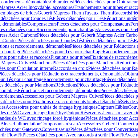
accordements, démontables
Obturateurs
Pièces détachées pour Obturateur
Mapress Acier Inoxydable, accessoires
Etanchements pour tubes et racc
ssemblages de brides
Geberit Mapress Therm
Tuyaux Therm
Raccords
Piè
 détachées pour Coudes
Tés
Pièces détachées pour Tés
Réductions indém
s, démontables
Compensateurs
Pièces détachées pour Compensateurs
Fer
ces détachées pour Raccordements pour chauffage
Accessoires pour Ge
ress Acier Carbone
Pièces détachées pour Geberit Mapress Acier Carb
ns
Coudes
Pièces détachées pour Coudes
Tés
Pièces détachées pour Tés
Ra
ions et raccordements, démontables
Pièces détachées pour Réductions 
r chauffage
Pièces détachées pour Tés pour chauffage
Raccordements po
ts pour tubes et raccords
Fixations pour tubes
Fixations de raccordeme
t Mapress Cuivre
Manchons
Pièces détachées pour Manchons
Réduction
ées pour Circulation interne
Raccords en croix
Pièces détachées pour Ra
Pièces détachées pour Réductions et raccordements, démontables
Obtura
our Tés pour chauffage
Raccordements pour chauffage
Pièces détachées
es détachées pour Manchons
Réductions
Pièces détachées pour Réducti
montables
Réductions et raccordements, démontables
Pièces détachées p
cordements
Accessoires pour Geberit Mapress Cuivre
Pièces détachées 
s détachées pour Fixations de raccordements
Joints d'étanchéité
Sets de 
ues
Accessoires pour unités de rinçage hygiéniques
Capteurs
Câbles
Couve
des de WC avec rinçage forcé hygiénique
Réservoirs à encastrer avec r
mandes de WC avec rinçage forcé hygiénique
Pièces détachées pour Acc
 Blocs d’alimentation
Composants réseau
Accessoires Geberit Connect p
achées pour Gateways
Convertisseurs
Pièces détachées pour Convertisse
rtir FlowFit
Pièces détachées pour Avec raccords à sertir FlowFit
Avec r