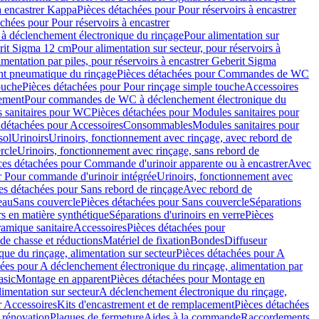
à encastrer Kappa
Pièces détachées pour Pour réservoirs à encastrer
chées pour Pour réservoirs à encastrer
 déclenchement électronique du rinçage
Pour alimentation sur
erit Sigma 12 cm
Pour alimentation sur secteur, pour réservoirs à
imentation par piles, pour réservoirs à encastrer Geberit Sigma
 pneumatique du rinçage
Pièces détachées pour Commandes de WC
ouche
Pièces détachées pour Pour rinçage simple touche
Accessoires
rement
Pour commandes de WC à déclenchement électronique du
 sanitaires pour WC
Pièces détachées pour Modules sanitaires pour
 détachées pour Accessoires
Consommables
Modules sanitaires pour
sol
Urinoirs
Urinoirs, fonctionnement avec rinçage, avec rebord de
rcle
Urinoirs, fonctionnement avec rinçage, sans rebord de
ces détachées pour Commande d'urinoir apparente ou à encastrer
Avec
r Pour commande d'urinoir intégrée
Urinoirs, fonctionnement avec
es détachées pour Sans rebord de rinçage
Avec rebord de
eau
Sans couvercle
Pièces détachées pour Sans couvercle
Séparations
rs en matière synthétique
Séparations d'urinoirs en verre
Pièces
ramique sanitaire
Accessoires
Pièces détachées pour
de chasse et réductions
Matériel de fixation
Bondes
Diffuseur
ue du rinçage, alimentation sur secteur
Pièces détachées pour A
ées pour A déclenchement électronique du rinçage, alimentation par
asic
Montage en apparent
Pièces détachées pour Montage en
imentation sur secteur
A déclenchement électronique du rinçage,
r Accessoires
Kits d'encastrement et de remplacement
Pièces détachées
 rénovation
Plaques de fermeture
Aides à la commande
Raccordements