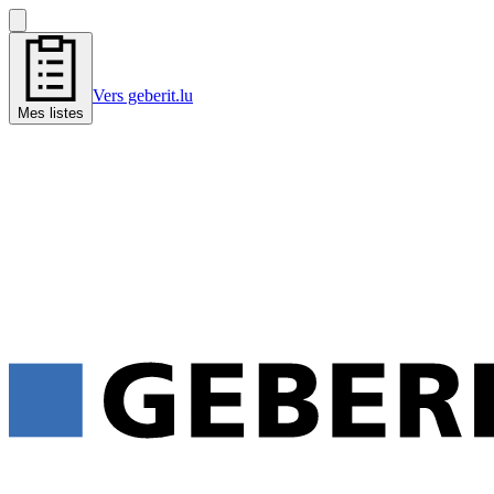
Vers geberit.lu
Mes listes