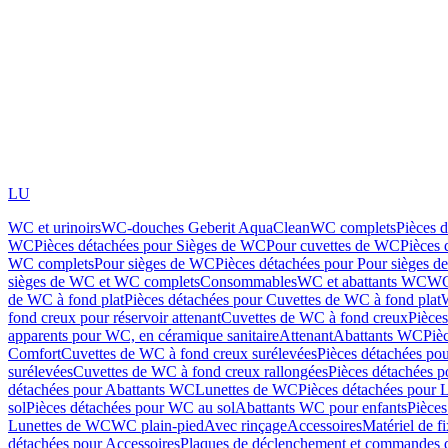
LU
WC et urinoirs
WC-douches Geberit AquaClean
WC complets
Pièces 
WC
Pièces détachées pour Sièges de WC
Pour cuvettes de WC
Pièces 
WC complets
Pour sièges de WC
Pièces détachées pour Pour sièges 
sièges de WC et WC complets
Consommables
WC et abattants WC
WC
de WC à fond plat
Pièces détachées pour Cuvettes de WC à fond plat
fond creux pour réservoir attenant
Cuvettes de WC à fond creux
Pièce
apparents pour WC, en céramique sanitaire
Attenant
Abattants WC
Piè
Comfort
Cuvettes de WC à fond creux surélevées
Pièces détachées po
surélevées
Cuvettes de WC à fond creux rallongées
Pièces détachées p
détachées pour Abattants WC
Lunettes de WC
Pièces détachées pour 
sol
Pièces détachées pour WC au sol
Abattants WC pour enfants
Pièces
Lunettes de WC
WC plain-pied
Avec rinçage
Accessoires
Matériel de f
détachées pour Accessoires
Plaques de déclenchement et commandes