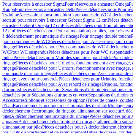
Pour réservoirs à encastrer Sigma
Pour réservoirs à encastrer Omega
Pi
Kappa
Pour réservoirs à encastrer Delta
Pièces détachées pour Pour rés
Twinline
Accessoires
Consommables
Commandes de WC à déclenchemen
secteur, pour réservoirs à encastrer Geberit Sigma 12 cm
Pièces détach
encastrer Geberit Omega 12 cm
Pièces détachées pour Pour alimentati
12 cm
Pièces détachées pour Pour alimentation par piles, pour réservo
à déclenchement pneumatique du rinçage
Pour rinçage double touche
P
pour commandes de WC
Pièces détachées pour Accessoires pour c
rinçage
Pièces détachées pour Pour commandes de WC à déclenchemen
WC
Pour WC suspendus
Pièces détachées pour Pour WC suspendus
P
bidets
Pièces détachées pour Modules sanitaires pour bidets
Pour bidets
rinçage
Pièces détachées pour Urinoirs, fonctionnement avec rinçage, 
rinçage
Pièces détachées pour Urinoirs, fonctionnement avec rinçage, 
commande d'urinoir intégrée
Pièces détachées pour Avec commande d'u
rinçage, avec / pour couvercle
Pièces détachées pour Urinoirs, fonctio
rinçage
Pièces détachées pour Avec rebord de rinçage
Urinoirs, foncti
d'urinoirs
Pièces détachées pour Séparations d'urinoirs
Séparations d'ur
détachées pour Séparations d'urinoirs en verre
Séparations d'urinoirs e
Accessoires
Siphons et accessoires de siphons
Tubes de chasse, coudes
d’eau
Raccordements aux appareils
Commandes d'urinoir
Montage enca
déclenchement électronique du rinçage, alimentation sur secteur
A décl
piles
A déclenchement pneumatique du rinçage
Pièces détachées pour
apparent
A déclenchement électronique du rinçage, alimentation sur se
alimentation par piles
Pièces détachées pour A déclenchement électroni
pour Kits d'encastrement et de remplacement
Tubes de chasse, coudes 