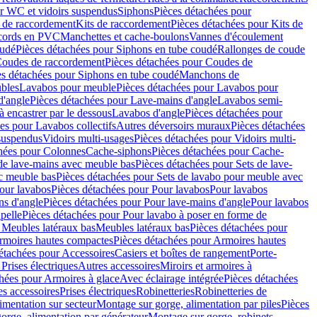
r WC et vidoirs suspendus
Siphons
Pièces détachées pour
 de raccordement
Kits de raccordement
Pièces détachées pour Kits de
ccords en PVC
Manchettes et cache-boulons
Vannes d'écoulement
oudé
Pièces détachées pour Siphons en tube coudé
Rallonges de coude
oudes de raccordement
Pièces détachées pour Coudes de
es détachées pour Siphons en tube coudé
Manchons de
bles
Lavabos pour meuble
Pièces détachées pour Lavabos pour
d'angle
Pièces détachées pour Lave-mains d'angle
Lavabos semi-
 encastrer par le dessous
Lavabos d'angle
Pièces détachées pour
es pour Lavabos collectifs
Autres déversoirs muraux
Pièces détachées
 suspendus
Vidoirs multi-usages
Pièces détachées pour Vidoirs multi-
hées pour Colonnes
Cache-siphons
Pièces détachées pour Cache-
de lave-mains avec meuble bas
Pièces détachées pour Sets de lave-
c meuble bas
Pièces détachées pour Sets de lavabo pour meuble avec
our lavabos
Pièces détachées pour Pour lavabos
Pour lavabos
ns d'angle
Pièces détachées pour Pour lave-mains d'angle
Pour lavabos
pelle
Pièces détachées pour Pour lavabo à poser en forme de
 Meubles latéraux bas
Meubles latéraux bas
Pièces détachées pour
rmoires hautes compactes
Pièces détachées pour Armoires hautes
étachées pour Accessoires
Casiers et boîtes de rangement
Porte-
Prises électriques
Autres accessoires
Miroirs et armoires à
hées pour Armoires à glace
Avec éclairage intégrée
Pièces détachées
es accessoires
Prises électriques
Robinetteries
Robinetteries de
imentation sur secteur
Montage sur gorge, alimentation par piles
Pièces
orge, alimentation par générateur
Montage sur gorge, robinets