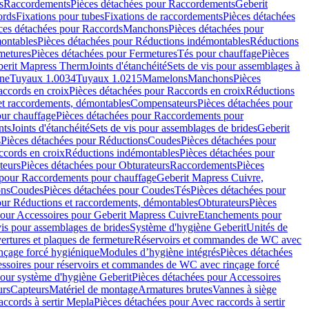
s
Raccordements
Pièces détachées pour Raccordements
Geberit
ords
Fixations pour tubes
Fixations de raccordements
Pièces détachées
ces détachées pour Raccords
Manchons
Pièces détachées pour
ontables
Pièces détachées pour Réductions indémontables
Réductions
metures
Pièces détachées pour Fermetures
Tés pour chauffage
Pièces
berit Mapress Therm
Joints d'étanchéité
Sets de vis pour assemblages à
one
Tuyaux 1.0034
Tuyaux 1.0215
Mamelons
Manchons
Pièces
ccords en croix
Pièces détachées pour Raccords en croix
Réductions
et raccordements, démontables
Compensateurs
Pièces détachées pour
ur chauffage
Pièces détachées pour Raccordements pour
nts
Joints d'étanchéité
Sets de vis pour assemblages de brides
Geberit
s
Pièces détachées pour Réductions
Coudes
Pièces détachées pour
ccords en croix
Réductions indémontables
Pièces détachées pour
teurs
Pièces détachées pour Obturateurs
Raccordements
Pièces
 pour Raccordements pour chauffage
Geberit Mapress Cuivre,
ons
Coudes
Pièces détachées pour Coudes
Tés
Pièces détachées pour
our Réductions et raccordements, démontables
Obturateurs
Pièces
pour Accessoires pour Geberit Mapress Cuivre
Etanchements pour
vis pour assemblages de brides
Système d'hygiène Geberit
Unités de
rtures et plaques de fermeture
Réservoirs et commandes de WC avec
inçage forcé hygiénique
Modules d’hygiène intégrés
Pièces détachées
essoires pour réservoirs et commandes de WC avec rinçage forcé
our système d'hygiène Geberit
Pièces détachées pour Accessoires
urs
Capteurs
Matériel de montage
Armatures brutes
Vannes à siège
accords à sertir Mepla
Pièces détachées pour Avec raccords à sertir