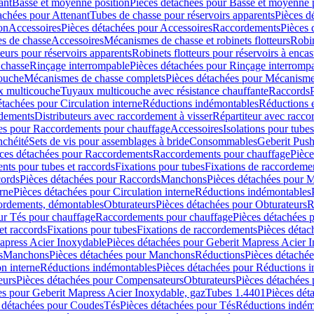
ant
Basse et moyenne position
Pièces détachées pour Basse et moyenne 
achées pour Attenant
Tubes de chasse pour réservoirs apparents
Pièces d
on
Accessoires
Pièces détachées pour Accessoires
Raccordements
Pièces 
s de chasse
Accessoires
Mécanismes de chasse et robinets flotteurs
Robin
eurs pour réservoirs apparents
Robinets flotteurs pour réservoirs à encas
 chasse
Rinçage interrompable
Pièces détachées pour Rinçage interromp
touche
Mécanismes de chasse complets
Pièces détachées pour Mécanisme
 multicouche
Tuyaux multicouche avec résistance chauffante
Raccords
étachées pour Circulation interne
Réductions indémontables
Réductions e
rdements
Distributeurs avec raccordement à visser
Répartiteur avec raccor
es pour Raccordements pour chauffage
Accessoires
Isolations pour tubes
nchéité
Sets de vis pour assemblages à bride
Consommables
Geberit Push
ces détachées pour Raccordements
Raccordements pour chauffage
Pièce
ts pour tubes et raccords
Fixations pour tubes
Fixations de raccordeme
ords
Pièces détachées pour Raccords
Manchons
Pièces détachées pour 
erne
Pièces détachées pour Circulation interne
Réductions indémontables
cordements, démontables
Obturateurs
Pièces détachées pour Obturateurs
R
ur Tés pour chauffage
Raccordements pour chauffage
Pièces détachées 
et raccords
Fixations pour tubes
Fixations de raccordements
Pièces détac
apress Acier Inoxydable
Pièces détachées pour Geberit Mapress Acier 
s
Manchons
Pièces détachées pour Manchons
Réductions
Pièces détaché
on interne
Réductions indémontables
Pièces détachées pour Réductions 
eurs
Pièces détachées pour Compensateurs
Obturateurs
Pièces détachées 
es pour Geberit Mapress Acier Inoxydable, gaz
Tubes 1.4401
Pièces dét
 détachées pour Coudes
Tés
Pièces détachées pour Tés
Réductions indém