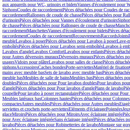
aux appareils pour WC, urinoirs et bidets
Vannes d'écoulement pour W
Siphons
Coudes de raccordement
Pièces détachées pour Coudes de ra
raccordement
Rallonges de coude de chasse
Pièces détachées pour Ral
d'urinoirs
Pièces détachées pour Vannes d'écoulement d'urinoirs
Siphon
de chasse
Pièces détachées pour Rallonges de coude de chasse
Mancho
raccordement
Manchettes
Vannes d'écoulement pour bidets
Pièces déta
raccordement
Coudes de raccordement
Recouvrements
Raccords
Joints
meuble
Lavabos à poser
Pièces détachées pour Lavabos à poser
Lave-m
emboîtés
Pièces détachées pour Lavabos semi-emboîtés
Lavabos à emb
Lavabos d'angle
Lavabos Comfort
Lavabos pour enfants
Pièces détach
pour Autres déversoirs muraux
Déversoirs muraux
Pièces détachées p
usages
Vidoirs pour plâtre
Lavabos pour salles de classe
Pièces détaché
siphons
Accessoires
Caches bondes
Porte-serviettes
Matériel de fixation
mains avec meuble bas
Sets de lavabo avec meuble bas
Pièces détaché
meuble bas
Meubles de salle de bains
Meubles bas
Pièces détachées po
doubles
Pièces détachées pour Pour lavabos doubles
Pour lavabos pou
d'angle
Pièces détachées pour Pour lavabos d'angle
Plans de lavabo
Piè
coupelle
Pour lavabo à poser rectangulaire
Pièces détachées pour Pour 
Meubles latéraux bas
Colonnes hautes
Pièces détachées pour Colonnes
compactes
Autres meubles
Pièces détachées pour Autres meubles
Etagè
serviettes et crochets porte-serviettes
Eléments d'éclairage
Poignées
Jeu
glace
Miroirs
Pièces détachées pour Miroirs
Avec éclairage intégrée
Pièc
pour Avec éclairage intégrée
Sans éclairage intégré
Pièces détachées po
lavabo
Pièces détachées pour Robinetteries de lavabo
Montage sur gorg
détachées pour Montage sur gorge, alimentation par piles
Montage sur 