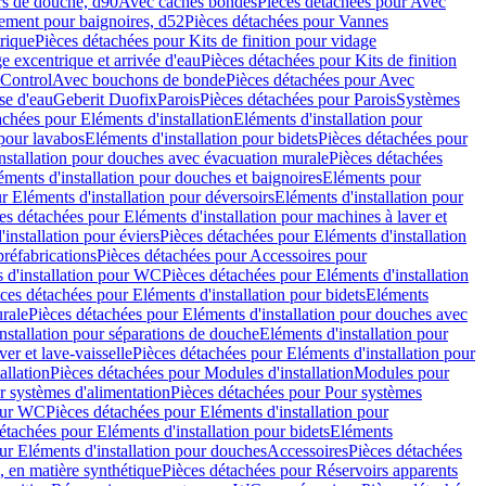
rs de douche, d90
Avec caches bondes
Pièces détachées pour Avec
ement pour baignoires, d52
Pièces détachées pour Vannes
trique
Pièces détachées pour Kits de finition pour vidage
ge excentrique et arrivée d'eau
Pièces détachées pour Kits de finition
hControl
Avec bouchons de bonde
Pièces détachées pour Avec
se d'eau
Geberit Duofix
Parois
Pièces détachées pour Parois
Systèmes
achées pour Eléments d'installation
Eléments d'installation pour
 pour lavabos
Eléments d'installation pour bidets
Pièces détachées pour
nstallation pour douches avec évacuation murale
Pièces détachées
ments d'installation pour douches et baignoires
Eléments pour
r Eléments d'installation pour déversoirs
Eléments d'installation pour
es détachées pour Eléments d'installation pour machines à laver et
installation pour éviers
Pièces détachées pour Eléments d'installation
réfabrications
Pièces détachées pour Accessoires pour
 d'installation pour WC
Pièces détachées pour Eléments d'installation
ces détachées pour Eléments d'installation pour bidets
Eléments
urale
Pièces détachées pour Eléments d'installation pour douches avec
nstallation pour séparations de douche
Eléments d'installation pour
er et lave-vaisselle
Pièces détachées pour Eléments d'installation pour
allation
Pièces détachées pour Modules d'installation
Modules pour
r systèmes d'alimentation
Pièces détachées pour Pour systèmes
pour WC
Pièces détachées pour Eléments d'installation pour
étachées pour Eléments d'installation pour bidets
Eléments
ur Eléments d'installation pour douches
Accessoires
Pièces détachées
 en matière synthétique
Pièces détachées pour Réservoirs apparents