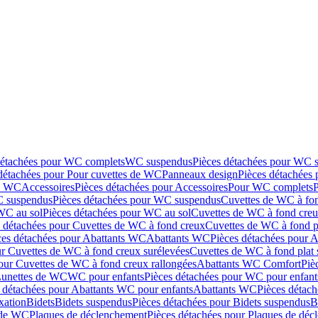
détachées pour WC complets
WC suspendus
Pièces détachées pour WC 
détachées pour Pour cuvettes de WC
Panneaux design
Pièces détachées
de WC
Accessoires
Pièces détachées pour Accessoires
Pour WC complets
 suspendus
Pièces détachées pour WC suspendus
Cuvettes de WC à fo
WC au sol
Pièces détachées pour WC au sol
Cuvettes de WC à fond creux
s détachées pour Cuvettes de WC à fond creux
Cuvettes de WC à fond p
ces détachées pour Abattants WC
Abattants WC
Pièces détachées pour 
ur Cuvettes de WC à fond creux surélevées
Cuvettes de WC à fond plat 
our Cuvettes de WC à fond creux rallongées
Abattants WC Comfort
Piè
Lunettes de WC
WC pour enfants
Pièces détachées pour WC pour enfant
 détachées pour Abattants WC pour enfants
Abattants WC
Pièces détac
ixation
Bidets
Bidets suspendus
Pièces détachées pour Bidets suspendus
B
 de WC
Plaques de déclenchement
Pièces détachées pour Plaques de dé