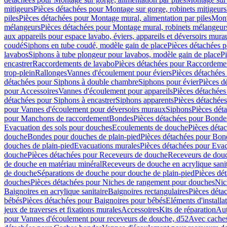
mitigeurs
Pièces détachées pour Montage sur gorge, robinets mitigeurs
piles
Pièces détachées pour Montage mural, alimentation par piles
Mont
mélangeurs
Pièces détachées pour Montage mural, robinets mélangeur
aux appareils pour espace lavabo, éviers, appareils et déversoirs mura
coudé
Siphons en tube coudé, modèle gain de place
Pièces détachées p
lavabos
Siphons à tube plongeur pour lavabos, modèle gain de place
P
encastrer
Raccordements de lavabo
Pièces détachées pour Raccordeme
trop-plein
Rallonges
Vannes d'écoulement pour éviers
Pièces détachées
détachées pour Siphons à double chambre
Siphons pour évier
Pièces d
pour Accessoires
Vannes d'écoulement pour appareils
Pièces détachées
détachées pour Siphons à encastrer
Siphons apparents
Pièces détachée
pour Vannes d'écoulement pour déversoirs muraux
Siphons
Pièces dét
pour Manchons de raccordement
Bondes
Pièces détachées pour Bonde
Evacuation des sols pour douches
Ecoulements de douche
Pièces déta
douche
Bondes pour douches de plain-pied
Pièces détachées pour Bon
douches de plain-pied
Evacuations murales
Pièces détachées pour Eva
douche
Pièces détachées pour Receveurs de douche
Receveurs de douch
de douche en matériau minéral
Receveurs de douche en acrylique sanit
de douche
Séparations de douche pour douche de plain-pied
Pièces dé
douches
Pièces détachées pour Niches de rangement pour douches
Nic
Baignoires en acrylique sanitaire
Baignoires rectangulaires
Pièces déta
bébés
Pièces détachées pour Baignoires pour bébés
Eléments d'installa
jeux de traverses et fixations murales
Accessoires
Kits de réparation
Aut
pour Vannes d'écoulement pour receveurs de douche, d52
Avec cache