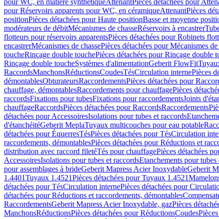
pour WC, en matière synthétique
Attenant
Pièces détachées pour Atten
pour Réservoirs apparents pour WC, en céramique
Attenant
Pièces dét
position
Pièces détachées pour Haute position
Basse et moyenne positi
modérateurs de débit
Mécanismes de chasse
Réservoirs à encastrer
Tube
flotteurs pour réservoirs apparents
Pièces détachées pour Robinets flott
encastrer
Mécanismes de chasse
Pièces détachées pour Mécanismes de
touche
Rinçage double touche
Pièces détachées pour Rinçage double 
Rinçage double touche
Systèmes d'alimentation
Geberit FlowFit
Tuyaux
Raccords
Manchons
Réductions
Coudes
Tés
Circulation interne
Pièces d
démontables
Obturateurs
Raccordements
Pièces détachées pour Racco
chauffage, démontables
Raccordements pour chauffage
Pièces détaché
raccords
Fixations pour tubes
Fixations pour raccordements
Joints d'éta
chauffage
Raccords
Pièces détachées pour Raccords
Raccordements
Piè
détachées pour Accessoires
Isolations pour tubes et raccords
Etanchemen
d'étanchéité
Geberit Mepla
Tuyaux multicouches pour eau potable
Racc
détachées pour Équerres
Tés
Pièces détachées pour Tés
Circulation int
raccordements, démontables
Pièces détachées pour Réductions et rac
distribution avec raccord fileté
Tés pour chauffage
Pièces détachées po
Accessoires
Isolations pour tubes et raccords
Etanchements pour tubes 
pour assemblages à bride
Geberit Mapress Acier Inoxydable
Geberit M
1.4401
Tuyaux 1.4521
Pièces détachées pour Tuyaux 1.4521
Mamelon
détachées pour Tés
Circulation interne
Pièces détachées pour Circulati
détachées pour Réductions et raccordements, démontables
Compensat
Raccordements
Geberit Mapress Acier Inoxydable, gaz
Pièces détaché
Manchons
Réductions
Pièces détachées pour Réductions
Coudes
Pièces