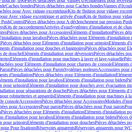
e douche, d90
Pièces détachées pour Vannes d'écoulement pour receveu
nde
Caches bondes
Pièces détachées pour Caches bondes
Vannes d'écoul
achées pour Avec vidage excentrique
Kits de finition pour vidage excen
pour Avec vidage excentrique et arrivée d'eau
Kits de finition pour vida
n PushControl
Pièces détachées pour A déclenchement par pression Pus
res
Kits de raccordement
Arrivées d'eau
Systèmes d'installation et de chas
ires
Pièces détachées pour Accessoires
Eléments d'installation
Pièces dét
'installation pour lavabos
Pièces détachées pour Eléments d'installation
s
Pièces détachées pour Eléments d'installation pour urinoirs
Eléments d'i
ments d'installation pour douches et baignoires
Pièces détachées pour Elé
ns de douche
Eléments d'installation pour déversoirs
Pièces détachées pou
teries
Eléments d'installation pour machines à laver et lave-vaisselle
Pièc
tachées pour Eléments d'installation pour charges de console
Eléments d'
Parois
Pièces détachées pour Parois
Systèmes porteurs
Accessoires pour p
nts d'installation
Pièces détachées pour Eléments d'installation
Eléments
éments d'installation pour lavabos
Eléments d'installation pour bidets
Piè
n pour urinoirs
Eléments d'installation pour douches avec évacuation m
tallation pour séparations de douche
Pièces détachées pour Eléments d’i
pour robinetteries et appareils
Eléments d'installation pour machines à lav
 de console
Accessoires
Pièces détachées pour Accessoires
Modules d'inst
hées pour Accessoires
Pour parois
Pièces détachées pour Pour parois
Pou
n
Pièces détachées pour Eléments d'installation
Eléments d'installation 
s d'installation pour lavabos
Eléments d'installation pour bidets
Pièces d
n pour urinoirs
Eléments d'installation pour douches
Pièces détachées po
 pour Pour fixations
Réservoirs apparents
Réservoirs apparents pour WC,