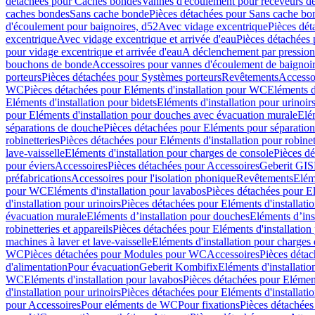
détachées pour Caches bondes
Vannes d'écoulement pour receveurs d
caches bondes
Sans cache bonde
Pièces détachées pour Sans cache bo
d'écoulement pour baignoires, d52
Avec vidage excentrique
Pièces dét
excentrique
Avec vidage excentrique et arrivée d'eau
Pièces détachées 
pour vidage excentrique et arrivée d'eau
A déclenchement par pressio
bouchons de bonde
Accessoires pour vannes d'écoulement de baignoi
porteurs
Pièces détachées pour Systèmes porteurs
Revêtements
Accesso
WC
Pièces détachées pour Eléments d'installation pour WC
Eléments d
Eléments d'installation pour bidets
Eléments d'installation pour urinoir
pour Eléments d'installation pour douches avec évacuation murale
Elé
séparations de douche
Pièces détachées pour Eléments pour séparatio
robinetteries
Pièces détachées pour Eléments d'installation pour robinet
lave-vaisselle
Eléments d'installation pour charges de console
Pièces dé
pour éviers
Accessoires
Pièces détachées pour Accessoires
Geberit GIS
préfabrications
Accessoires pour l'isolation phonique
Revêtements
Eléme
pour WC
Eléments d'installation pour lavabos
Pièces détachées pour El
d'installation pour urinoirs
Pièces détachées pour Eléments d'installatio
évacuation murale
Eléments d’installation pour douches
Eléments d’ins
robinetteries et appareils
Pièces détachées pour Eléments d'installation 
machines à laver et lave-vaisselle
Eléments d'installation pour charges
WC
Pièces détachées pour Modules pour WC
Accessoires
Pièces détac
d'alimentation
Pour évacuation
Geberit Kombifix
Eléments d'installatio
WC
Eléments d'installation pour lavabos
Pièces détachées pour Elément
d'installation pour urinoirs
Pièces détachées pour Eléments d'installatio
pour Accessoires
Pour eléments de WC
Pour fixations
Pièces détachées