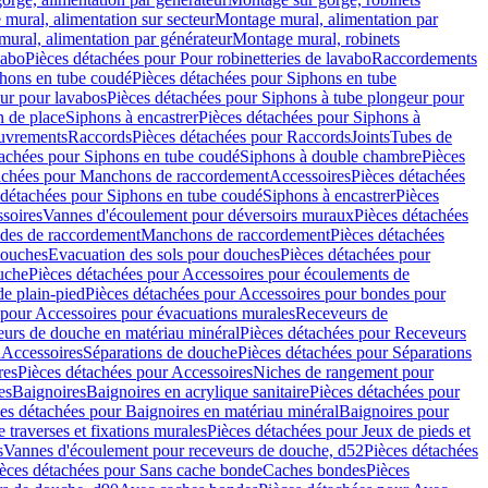
mural, alimentation sur secteur
Montage mural, alimentation par
ural, alimentation par générateur
Montage mural, robinets
vabo
Pièces détachées pour Pour robinetteries de lavabo
Raccordements
hons en tube coudé
Pièces détachées pour Siphons en tube
ur pour lavabos
Pièces détachées pour Siphons à tube plongeur pour
n de place
Siphons à encastrer
Pièces détachées pour Siphons à
uvrements
Raccords
Pièces détachées pour Raccords
Joints
Tubes de
tachées pour Siphons en tube coudé
Siphons à double chambre
Pièces
achées pour Manchons de raccordement
Accessoires
Pièces détachées
 détachées pour Siphons en tube coudé
Siphons à encastrer
Pièces
soires
Vannes d'écoulement pour déversoirs muraux
Pièces détachées
udes de raccordement
Manchons de raccordement
Pièces détachées
ouches
Evacuation des sols pour douches
Pièces détachées pour
uche
Pièces détachées pour Accessoires pour écoulements de
e plain-pied
Pièces détachées pour Accessoires pour bondes pour
 pour Accessoires pour évacuations murales
Receveurs de
urs de douche en matériau minéral
Pièces détachées pour Receveurs
n
Accessoires
Séparations de douche
Pièces détachées pour Séparations
res
Pièces détachées pour Accessoires
Niches de rangement pour
es
Baignoires
Baignoires en acrylique sanitaire
Pièces détachées pour
es détachées pour Baignoires en matériau minéral
Baignoires pour
e traverses et fixations murales
Pièces détachées pour Jeux de pieds et
s
Vannes d'écoulement pour receveurs de douche, d52
Pièces détachées
èces détachées pour Sans cache bonde
Caches bondes
Pièces