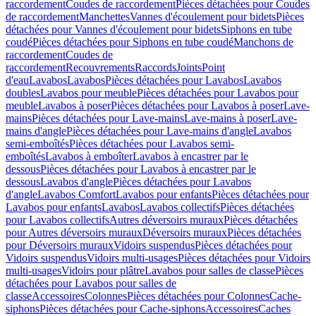
raccordement
Coudes de raccordement
Pièces détachées pour Coudes
de raccordement
Manchettes
Vannes d'écoulement pour bidets
Pièces
détachées pour Vannes d'écoulement pour bidets
Siphons en tube
coudé
Pièces détachées pour Siphons en tube coudé
Manchons de
raccordement
Coudes de
raccordement
Recouvrements
Raccords
Joints
Point
d'eau
Lavabos
Lavabos
Pièces détachées pour Lavabos
Lavabos
doubles
Lavabos pour meuble
Pièces détachées pour Lavabos pour
meuble
Lavabos à poser
Pièces détachées pour Lavabos à poser
Lave-
mains
Pièces détachées pour Lave-mains
Lave-mains à poser
Lave-
mains d'angle
Pièces détachées pour Lave-mains d'angle
Lavabos
semi-emboîtés
Pièces détachées pour Lavabos semi-
emboîtés
Lavabos à emboîter
Lavabos à encastrer par le
dessous
Pièces détachées pour Lavabos à encastrer par le
dessous
Lavabos d'angle
Pièces détachées pour Lavabos
d'angle
Lavabos Comfort
Lavabos pour enfants
Pièces détachées pour
Lavabos pour enfants
Lavabos
Lavabos collectifs
Pièces détachées
pour Lavabos collectifs
Autres déversoirs muraux
Pièces détachées
pour Autres déversoirs muraux
Déversoirs muraux
Pièces détachées
pour Déversoirs muraux
Vidoirs suspendus
Pièces détachées pour
Vidoirs suspendus
Vidoirs multi-usages
Pièces détachées pour Vidoirs
multi-usages
Vidoirs pour plâtre
Lavabos pour salles de classe
Pièces
détachées pour Lavabos pour salles de
classe
Accessoires
Colonnes
Pièces détachées pour Colonnes
Cache-
siphons
Pièces détachées pour Cache-siphons
Accessoires
Caches