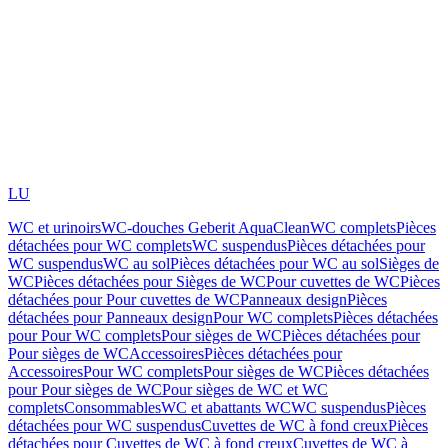
LU
WC et urinoirs
WC-douches Geberit AquaClean
WC complets
Pièces
détachées pour WC complets
WC suspendus
Pièces détachées pour
WC suspendus
WC au sol
Pièces détachées pour WC au sol
Sièges de
WC
Pièces détachées pour Sièges de WC
Pour cuvettes de WC
Pièces
détachées pour Pour cuvettes de WC
Panneaux design
Pièces
détachées pour Panneaux design
Pour WC complets
Pièces détachées
pour Pour WC complets
Pour sièges de WC
Pièces détachées pour
Pour sièges de WC
Accessoires
Pièces détachées pour
Accessoires
Pour WC complets
Pour sièges de WC
Pièces détachées
pour Pour sièges de WC
Pour sièges de WC et WC
complets
Consommables
WC et abattants WC
WC suspendus
Pièces
détachées pour WC suspendus
Cuvettes de WC à fond creux
Pièces
détachées pour Cuvettes de WC à fond creux
Cuvettes de WC à