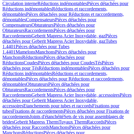
Circulation interne
Réductions indémontables
Pièces détachées pour
Réductions indémontables
Réductions et raccordements,
démontables
Pièces détachées pour Réductions et raccordements,
démontables
Compensateurs
Pièces détachées pour
Compensateurs
Obturateurs
Pièces détachées pour
Obturateurs
Raccordements
Pièces détachées pour
Raccordements
Geberit Mapress Acier Inoxydable, gaz
Pièces
détachées pour Geberit Mapress Acier Inoxydable, gaz
Tubes
1.4401
Pièces détachées pour Tubes
1.4401
Mamelons
Manchons
Pièces détachées pour
Manchons
Réductions
Pièces détachées pour
Réductions
Coudes
Pièces détachées pour Coudes
Tés
Pièces
détachées pour Tés
Réductions indémontables
Pièces détachées pour
Réductions indémontables
Réductions et raccordements,
démontables
Pièces détachées pour Réductions et raccordements,
démontables
Obturateurs
Pièces détachées pour
Obturateurs
Raccordements
Pièces détachées pour
Raccordements
Geberit Mapress Acier Inoxydable, accessoires
Pièces
détachées pour Geberit Mapress Acier Inoxydable,
accessoires
Etanchements pour tubes et raccords
Fixations pour
tubes
Fixations de raccordements
Pièces détachées pour Fixations de
raccordements
Joints d'étanchéité
Sets de vis pour assemblages de
brides
Geberit Mapress Therm
Tuyaux Therm
Raccords
Pièces
détachées pour Raccords
Manchons
Pièces détachées pour
Manchons
Réductions
Pièces détachées pour