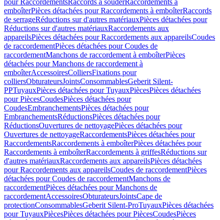
pour Raccordements
Raccords à souder
Raccordements à
emboîter
Pièces détachées pour Raccordements à emboîter
Raccords
de serrage
Réductions sur d'autres matériaux
Pièces détachées pour
Réductions sur d'autres matériaux
Raccordements aux
appareils
Pièces détachées pour Raccordements aux appareils
Coudes
de raccordement
Pièces détachées pour Coudes de
raccordement
Manchons de raccordement à emboîter
Pièces
détachées pour Manchons de raccordement à
emboîter
Accessoires
Colliers
Fixations pour
colliers
Obturateurs
Joints
Consommables
Geberit Silent-
PP
Tuyaux
Pièces détachées pour Tuyaux
Pièces
Pièces détachées
pour Pièces
Coudes
Pièces détachées pour
Coudes
Embranchements
Pièces détachées pour
Embranchements
Réductions
Pièces détachées pour
Réductions
Ouvertures de nettoyage
Pièces détachées pour
Ouvertures de nettoyage
Raccordements
Pièces détachées pour
Raccordements
Raccordements à emboîter
Pièces détachées pour
Raccordements à emboîter
Raccordements à griffes
Réductions sur
d'autres matériaux
Raccordements aux appareils
Pièces détachées
pour Raccordements aux appareils
Coudes de raccordement
Pièces
détachées pour Coudes de raccordement
Manchons de
raccordement
Pièces détachées pour Manchons de
raccordement
Accessoires
Obturateurs
Joints
Cape de
protection
Consommables
Geberit Silent-Pro
Tuyaux
Pièces détachées
pour Tuyaux
Pièces
Pièces détachées pour Pièces
Coudes
Pièces