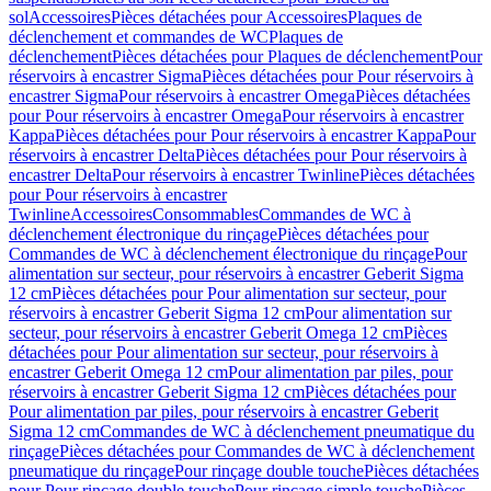
sol
Accessoires
Pièces détachées pour Accessoires
Plaques de
déclenchement et commandes de WC
Plaques de
déclenchement
Pièces détachées pour Plaques de déclenchement
Pour
réservoirs à encastrer Sigma
Pièces détachées pour Pour réservoirs à
encastrer Sigma
Pour réservoirs à encastrer Omega
Pièces détachées
pour Pour réservoirs à encastrer Omega
Pour réservoirs à encastrer
Kappa
Pièces détachées pour Pour réservoirs à encastrer Kappa
Pour
réservoirs à encastrer Delta
Pièces détachées pour Pour réservoirs à
encastrer Delta
Pour réservoirs à encastrer Twinline
Pièces détachées
pour Pour réservoirs à encastrer
Twinline
Accessoires
Consommables
Commandes de WC à
déclenchement électronique du rinçage
Pièces détachées pour
Commandes de WC à déclenchement électronique du rinçage
Pour
alimentation sur secteur, pour réservoirs à encastrer Geberit Sigma
12 cm
Pièces détachées pour Pour alimentation sur secteur, pour
réservoirs à encastrer Geberit Sigma 12 cm
Pour alimentation sur
secteur, pour réservoirs à encastrer Geberit Omega 12 cm
Pièces
détachées pour Pour alimentation sur secteur, pour réservoirs à
encastrer Geberit Omega 12 cm
Pour alimentation par piles, pour
réservoirs à encastrer Geberit Sigma 12 cm
Pièces détachées pour
Pour alimentation par piles, pour réservoirs à encastrer Geberit
Sigma 12 cm
Commandes de WC à déclenchement pneumatique du
rinçage
Pièces détachées pour Commandes de WC à déclenchement
pneumatique du rinçage
Pour rinçage double touche
Pièces détachées
pour Pour rinçage double touche
Pour rinçage simple touche
Pièces