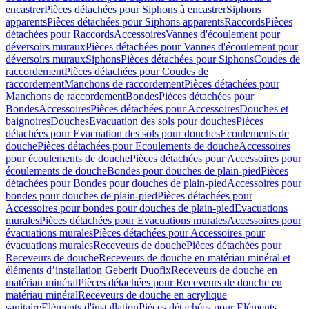
encastrer
Pièces détachées pour Siphons à encastrer
Siphons
apparents
Pièces détachées pour Siphons apparents
Raccords
Pièces
détachées pour Raccords
Accessoires
Vannes d'écoulement pour
déversoirs muraux
Pièces détachées pour Vannes d'écoulement pour
déversoirs muraux
Siphons
Pièces détachées pour Siphons
Coudes de
raccordement
Pièces détachées pour Coudes de
raccordement
Manchons de raccordement
Pièces détachées pour
Manchons de raccordement
Bondes
Pièces détachées pour
Bondes
Accessoires
Pièces détachées pour Accessoires
Douches et
baignoires
Douches
Evacuation des sols pour douches
Pièces
détachées pour Evacuation des sols pour douches
Ecoulements de
douche
Pièces détachées pour Ecoulements de douche
Accessoires
pour écoulements de douche
Pièces détachées pour Accessoires pour
écoulements de douche
Bondes pour douches de plain-pied
Pièces
détachées pour Bondes pour douches de plain-pied
Accessoires pour
bondes pour douches de plain-pied
Pièces détachées pour
Accessoires pour bondes pour douches de plain-pied
Evacuations
murales
Pièces détachées pour Evacuations murales
Accessoires pour
évacuations murales
Pièces détachées pour Accessoires pour
évacuations murales
Receveurs de douche
Pièces détachées pour
Receveurs de douche
Receveurs de douche en matériau minéral et
éléments d’installation Geberit Duofix
Receveurs de douche en
matériau minéral
Pièces détachées pour Receveurs de douche en
matériau minéral
Receveurs de douche en acrylique
sanitaire
Eléments d'installation
Pièces détachées pour Eléments