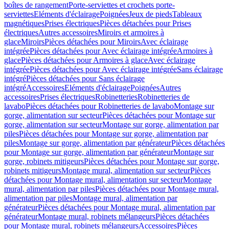
boîtes de rangement
Porte-serviettes et crochets porte-
serviettes
Eléments d'éclairage
Poignées
Jeux de pieds
Tableaux
magnétiques
Prises électriques
Pièces détachées pour Prises
électriques
Autres accessoires
Miroirs et armoires à
glace
Miroirs
Pièces détachées pour Miroirs
Avec éclairage
intégrée
Pièces détachées pour Avec éclairage intégrée
Armoires à
glace
Pièces détachées pour Armoires à glace
Avec éclairage
intégrée
Pièces détachées pour Avec éclairage intégrée
Sans éclairage
intégré
Pièces détachées pour Sans éclairage
intégré
Accessoires
Eléments d'éclairage
Poignées
Autres
accessoires
Prises électriques
Robinetteries
Robinetteries de
lavabo
Pièces détachées pour Robinetteries de lavabo
Montage sur
gorge, alimentation sur secteur
Pièces détachées pour Montage sur
gorge, alimentation sur secteur
Montage sur gorge, alimentation par
piles
Pièces détachées pour Montage sur gorge, alimentation par
piles
Montage sur gorge, alimentation par générateur
Pièces détachées
pour Montage sur gorge, alimentation par générateur
Montage sur
gorge, robinets mitigeurs
Pièces détachées pour Montage sur gorge,
robinets mitigeurs
Montage mural, alimentation sur secteur
Pièces
détachées pour Montage mural, alimentation sur secteur
Montage
mural, alimentation par piles
Pièces détachées pour Montage mural,
alimentation par piles
Montage mural, alimentation par
générateur
Pièces détachées pour Montage mural, alimentation par
générateur
Montage mural, robinets mélangeurs
Pièces détachées
pour Montage mural, robinets mélangeurs
Accessoires
Pièces