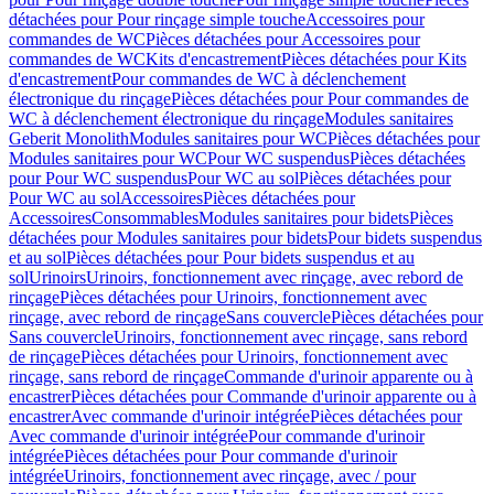
détachées pour Pour rinçage simple touche
Accessoires pour
commandes de WC
Pièces détachées pour Accessoires pour
commandes de WC
Kits d'encastrement
Pièces détachées pour Kits
d'encastrement
Pour commandes de WC à déclenchement
électronique du rinçage
Pièces détachées pour Pour commandes de
WC à déclenchement électronique du rinçage
Modules sanitaires
Geberit Monolith
Modules sanitaires pour WC
Pièces détachées pour
Modules sanitaires pour WC
Pour WC suspendus
Pièces détachées
pour Pour WC suspendus
Pour WC au sol
Pièces détachées pour
Pour WC au sol
Accessoires
Pièces détachées pour
Accessoires
Consommables
Modules sanitaires pour bidets
Pièces
détachées pour Modules sanitaires pour bidets
Pour bidets suspendus
et au sol
Pièces détachées pour Pour bidets suspendus et au
sol
Urinoirs
Urinoirs, fonctionnement avec rinçage, avec rebord de
rinçage
Pièces détachées pour Urinoirs, fonctionnement avec
rinçage, avec rebord de rinçage
Sans couvercle
Pièces détachées pour
Sans couvercle
Urinoirs, fonctionnement avec rinçage, sans rebord
de rinçage
Pièces détachées pour Urinoirs, fonctionnement avec
rinçage, sans rebord de rinçage
Commande d'urinoir apparente ou à
encastrer
Pièces détachées pour Commande d'urinoir apparente ou à
encastrer
Avec commande d'urinoir intégrée
Pièces détachées pour
Avec commande d'urinoir intégrée
Pour commande d'urinoir
intégrée
Pièces détachées pour Pour commande d'urinoir
intégrée
Urinoirs, fonctionnement avec rinçage, avec / pour