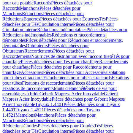
pour eau potable
Raccords
Pièces détachées pour
Raccords
Manchons
Pièces détachées pour
Manchons
Réductions
Pièces détachées pour
Réductions
Équerres
Pièces détachées pour Équerres
Tés
Pièces
détachées pour Tés
Circulation interne
Pièces détachées pour
Circulation interne
Réductions indémontables
Pièces détachées pour
Réductions indémontables
Réductions et raccordements,
démontables
Pièces détachées pour Réductions et raccordements,
démontables
Obturateurs
Pièces détachées pour
Obturateurs
Raccordements
Pièces détachées pour
Raccordements
Nourrices de distribution avec raccord fileté
Tés pour
chauffage
Pièces détachées pour Tés pour chauffage
Raccordements
pour chauffage
Pièces détachées pour Raccordements pour
chauffage
Accessoires
Pièces détachées pour Accessoires
Isolations
pour tubes et raccords
Etanchements pour tubes et raccords
Fixations
pour tubes
Fixations de raccordements
Pièces détachées pour
Fixations de raccordements
Joints d'étanchéité
Sets de vis pour
assemblages à bride
Geberit Mapress Acier Inoxydable
Geberit
Mapress Acier Inoxydable
Pièces détachées pour Geberit Mapress
Acier Inoxydable
Tuyaux 1.4401
Pièces détachées pour Tuyaux
1.4401
Tuyaux 1.4521
Pièces détachées pour Tuyaux
1.4521
Mamelons
Manchons
Pièces détachées pour
Manchons
Réductions
Pièces détachées pour
Réductions
Coudes
Pièces détachées pour Coudes
Tés
Pièces
détachées pour Tés
Circulation interne
Pièces détachées pour