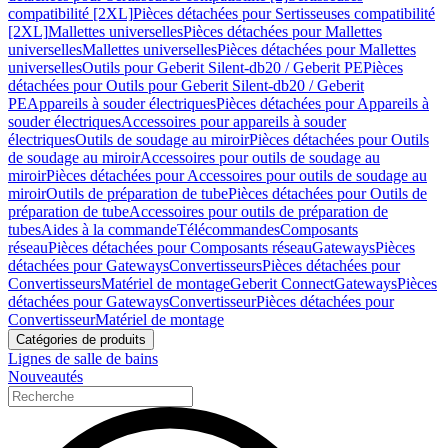
compatibilité [2XL]
Pièces détachées pour Sertisseuses compatibilité
[2XL]
Mallettes universelles
Pièces détachées pour Mallettes
universelles
Mallettes universelles
Pièces détachées pour Mallettes
universelles
Outils pour Geberit Silent-db20 / Geberit PE
Pièces
détachées pour Outils pour Geberit Silent-db20 / Geberit
PE
Appareils à souder électriques
Pièces détachées pour Appareils à
souder électriques
Accessoires pour appareils à souder
électriques
Outils de soudage au miroir
Pièces détachées pour Outils
de soudage au miroir
Accessoires pour outils de soudage au
miroir
Pièces détachées pour Accessoires pour outils de soudage au
miroir
Outils de préparation de tube
Pièces détachées pour Outils de
préparation de tube
Accessoires pour outils de préparation de
tubes
Aides à la commande
Télécommandes
Composants
réseau
Pièces détachées pour Composants réseau
Gateways
Pièces
détachées pour Gateways
Convertisseurs
Pièces détachées pour
Convertisseurs
Matériel de montage
Geberit Connect
Gateways
Pièces
détachées pour Gateways
Convertisseur
Pièces détachées pour
Convertisseur
Matériel de montage
Catégories de produits
Lignes de salle de bains
Nouveautés