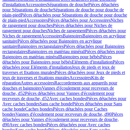
d'installation
Accessoires
Séparations de douche
Pièces détachées
pour Séparations de douche
Séparations de douche pour douche de
plain-pied
Pièces détachées pour Séparations de douche pour douche
de plain-pied
Accessoires
Pièces détachées pour Accessoires
Niches
de rangement pour douches
Pièces détachées pour Niches de
rangement pour douches
Niches de rangement
Pièces détachées pour
Niches de rangement
Accessoires
Baignoires
Baignoires en acrylique
sanitaire
Pièces détachées pour Baignoires en acrylique
sanitaire
Baignoires rectangulaires
Pièces détachées pour Baignoires
rectangulaires
Baignoires en matériau minéral
Pièces détachées pour
Baignoires en matériau minéral
Baignoires pour bébés
Pièces
détachées pour Baignoires pour bébés
Eléments d'installation
Pièces
détachées pour Eléments d'installation
Jeux de pieds et jeux de
traverses et fixations murales
Pièces détachées pour Jeux de pieds et
jeux de traverses et fixations murales
Accessoires
Kits de
réparation
Autres accessoires
Raccordements aux appareils pour
douches et baignoires
Vannes d'écoulement pour receveurs de
douche, d52
Pièces détachées pour Vannes d'écoulement pour
receveurs de douche, d52
Avec caches bondes
Pièces détachées pour
Avec caches bondes
Sans cache bonde
Pièces détachées pour Sans
cache bonde
Caches bondes
Pièces détachées pour Caches
bondes
Vannes d'écoulement pour receveurs de douche, d90
Pièces
détachées pour Vannes d'écoulement pour receveurs de douche,
d90
Avec caches bondes
Pièces détachées pour Avec caches
bondes
Sans cache bonde
Pièces détachées pour Sans cache