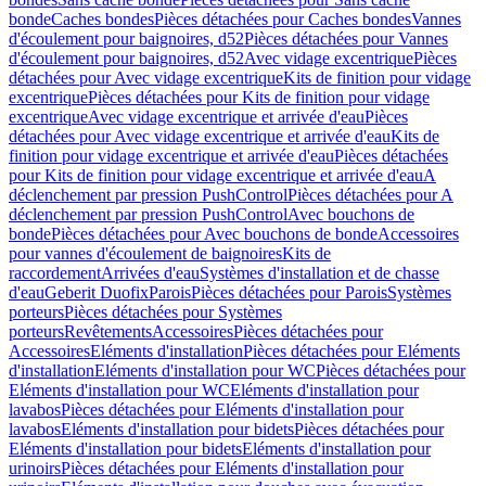
bonde
Caches bondes
Pièces détachées pour Caches bondes
Vannes
d'écoulement pour baignoires, d52
Pièces détachées pour Vannes
d'écoulement pour baignoires, d52
Avec vidage excentrique
Pièces
détachées pour Avec vidage excentrique
Kits de finition pour vidage
excentrique
Pièces détachées pour Kits de finition pour vidage
excentrique
Avec vidage excentrique et arrivée d'eau
Pièces
détachées pour Avec vidage excentrique et arrivée d'eau
Kits de
finition pour vidage excentrique et arrivée d'eau
Pièces détachées
pour Kits de finition pour vidage excentrique et arrivée d'eau
A
déclenchement par pression PushControl
Pièces détachées pour A
déclenchement par pression PushControl
Avec bouchons de
bonde
Pièces détachées pour Avec bouchons de bonde
Accessoires
pour vannes d'écoulement de baignoires
Kits de
raccordement
Arrivées d'eau
Systèmes d'installation et de chasse
d'eau
Geberit Duofix
Parois
Pièces détachées pour Parois
Systèmes
porteurs
Pièces détachées pour Systèmes
porteurs
Revêtements
Accessoires
Pièces détachées pour
Accessoires
Eléments d'installation
Pièces détachées pour Eléments
d'installation
Eléments d'installation pour WC
Pièces détachées pour
Eléments d'installation pour WC
Eléments d'installation pour
lavabos
Pièces détachées pour Eléments d'installation pour
lavabos
Eléments d'installation pour bidets
Pièces détachées pour
Eléments d'installation pour bidets
Eléments d'installation pour
urinoirs
Pièces détachées pour Eléments d'installation pour