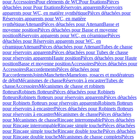
pour Accessoires
Pour eléments de WC
Pour fixations
Pièces
détachées pour Pour fixations
Réservoirs apparents
Réservoirs
apparents pour WC, en matière synthétique
Pièces détachées pour
Réservoirs apparents pour WC, en matière
synthétique
Attenant
Pièces détachées pour Attenant
Basse et
moyenne position
Pièces détachées pour Basse et moyenne
position
Réservoirs apparents pour WC, en céramique
Pièces
détachées pour Réservoirs apparents pour WC, en
céramique
Attenant
Pièces détachées pour Attenant
Tubes de chasse
pour réservoirs apparents
Pièces détachées pour Tubes de chasse
pour réservoirs apparents
Haute position
Pièces détachées pour Haute
position
Basse et moyenne position
Accessoires
Pièces détachées pour
Accessoires
Raccordements
Pièces détachées pour
Raccordements
Joints
Manchettes
Mamelons, rosaces et modérateurs
de débit
Mécanismes de chasse
Réservoirs à encastrer
Tubes de
chasse
Accessoires
Mécanismes de chasse et robinets
flotteurs
Robinets flotteurs
Pièces détachées pour Robinets
flotteurs
Robinets flotteurs pour réservoirs apparents
Pièces détachées
pour Robinets flotteurs pour réservoirs apparents
Robinets flotteurs
pour réservoirs à encastrer
Pièces détachées pour Robinets flotteurs
pour réservoirs à encastrer
Mécanismes de chasse
Pièces détachées
pour Mécanismes de chasse
Rinçage interrompable
Pièces détachées
pour Rinçage interrompable
Rinçage simple touche
Pièces détachées
pour Rinçage simple touche
Rinçage double touche
Pièces détachées
pour Rinçage double touche
Mécanismes de chasse complets
Pièces