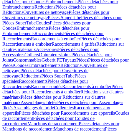
détachées pour Coudes
Embranchements
Pièces détachées pour
Embranchements
Réductions
Pièces détachées pour
Réductions
Ouvertures de nettoyage
Pièces détachées pour
Ouvertures de nettoyage
Pièces SuperTube
Pièces détachées pour
Pièces SuperTube
Coudes
Pièces détachées pour
Coudes
Embranchements
Pièces détachées pour
Embranchements
Raccordements
Pièces détachées pour
Raccordements
Raccordements à emboîter
Pièces détachées pour
Raccordements à emboîter
Raccordements à griffes
Réductions sur
d'autres matériaux
Accessoires
Pièces détachées pour
Accessoires
Colliers
Obturateurs
Joints
Pièces détachées pour
Joints
Consommables
Geberit PE
Tuyaux
Pièces
Pièces détachées pour
Pièces
Coudes
Embranchements
Réductions
Ouvertures de
nettoyage
Pièces détachées pour Ouvertures de
nettoyage
Réductions
Pièces SuperTube
Pièces
spéciales
Raccordements
Pièces détachées pour
Raccordements
Raccords soudés
Raccordements à emboîter
Pièces
détachées pour Raccordements à emboîter
Réductions sur d'autres
matériaux
Pièces détachées pour Réductions sur d'autres
matériaux
Assemblages filetés
Pièces détachées pour Assemblages
filetés
Assemblages de bride
Collerettes
Raccordements aux
appareils
Pièces détachées pour Raccordements aux appareils
Coudes
de raccordement
Pièces détachées pour Coudes de
raccordement
Manchons de raccordement
Pièces détachées pour
Manchons de raccordement
Manchons de raccordement
Pièces