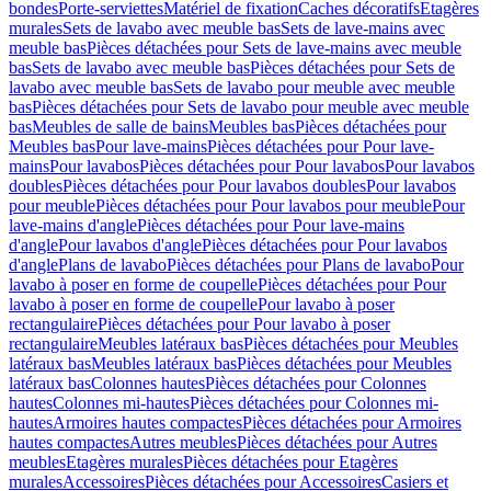
bondes
Porte-serviettes
Matériel de fixation
Caches décoratifs
Etagères
murales
Sets de lavabo avec meuble bas
Sets de lave-mains avec
meuble bas
Pièces détachées pour Sets de lave-mains avec meuble
bas
Sets de lavabo avec meuble bas
Pièces détachées pour Sets de
lavabo avec meuble bas
Sets de lavabo pour meuble avec meuble
bas
Pièces détachées pour Sets de lavabo pour meuble avec meuble
bas
Meubles de salle de bains
Meubles bas
Pièces détachées pour
Meubles bas
Pour lave-mains
Pièces détachées pour Pour lave-
mains
Pour lavabos
Pièces détachées pour Pour lavabos
Pour lavabos
doubles
Pièces détachées pour Pour lavabos doubles
Pour lavabos
pour meuble
Pièces détachées pour Pour lavabos pour meuble
Pour
lave-mains d'angle
Pièces détachées pour Pour lave-mains
d'angle
Pour lavabos d'angle
Pièces détachées pour Pour lavabos
d'angle
Plans de lavabo
Pièces détachées pour Plans de lavabo
Pour
lavabo à poser en forme de coupelle
Pièces détachées pour Pour
lavabo à poser en forme de coupelle
Pour lavabo à poser
rectangulaire
Pièces détachées pour Pour lavabo à poser
rectangulaire
Meubles latéraux bas
Pièces détachées pour Meubles
latéraux bas
Meubles latéraux bas
Pièces détachées pour Meubles
latéraux bas
Colonnes hautes
Pièces détachées pour Colonnes
hautes
Colonnes mi-hautes
Pièces détachées pour Colonnes mi-
hautes
Armoires hautes compactes
Pièces détachées pour Armoires
hautes compactes
Autres meubles
Pièces détachées pour Autres
meubles
Etagères murales
Pièces détachées pour Etagères
murales
Accessoires
Pièces détachées pour Accessoires
Casiers et