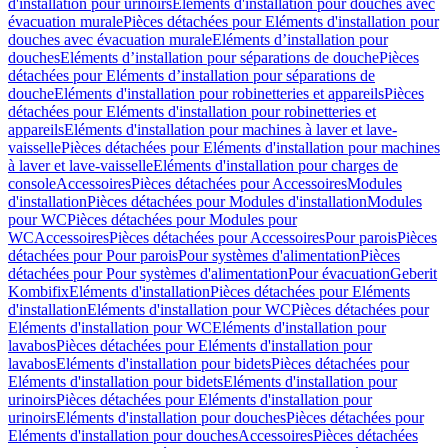
d'installation pour urinoirs
Eléments d'installation pour douches avec
évacuation murale
Pièces détachées pour Eléments d'installation pour
douches avec évacuation murale
Eléments d’installation pour
douches
Eléments d’installation pour séparations de douche
Pièces
détachées pour Eléments d’installation pour séparations de
douche
Eléments d'installation pour robinetteries et appareils
Pièces
détachées pour Eléments d'installation pour robinetteries et
appareils
Eléments d'installation pour machines à laver et lave-
vaisselle
Pièces détachées pour Eléments d'installation pour machines
à laver et lave-vaisselle
Eléments d'installation pour charges de
console
Accessoires
Pièces détachées pour Accessoires
Modules
d'installation
Pièces détachées pour Modules d'installation
Modules
pour WC
Pièces détachées pour Modules pour
WC
Accessoires
Pièces détachées pour Accessoires
Pour parois
Pièces
détachées pour Pour parois
Pour systèmes d'alimentation
Pièces
détachées pour Pour systèmes d'alimentation
Pour évacuation
Geberit
Kombifix
Eléments d'installation
Pièces détachées pour Eléments
d'installation
Eléments d'installation pour WC
Pièces détachées pour
Eléments d'installation pour WC
Eléments d'installation pour
lavabos
Pièces détachées pour Eléments d'installation pour
lavabos
Eléments d'installation pour bidets
Pièces détachées pour
Eléments d'installation pour bidets
Eléments d'installation pour
urinoirs
Pièces détachées pour Eléments d'installation pour
urinoirs
Eléments d'installation pour douches
Pièces détachées pour
Eléments d'installation pour douches
Accessoires
Pièces détachées