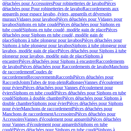
détachées pour Accessoires
Pour robinetteries de lavabo
Pièces
détachées pour Pour robinetteries de lavabo
Raccordements aux
appareils pour espace lavabo, éviers, appareils et déversoirs
muraux
Vidages pour lavabos
Pièces détachées pour Vidages pour
lavabos
Siphons en tube coudé
Pièces détachées pour Siphons en
tube coudé
Siphons en tube coudé, modèle gain de place
Pièces
détachées pour Siphons en tube coudé, modèle gain de
place
Siphons à tube plongeur pour lavabos
Pièces détachées pour
Siphons à tube plongeur pour lavabos
Siphons à tube plongeur pour
lavabos, modèle gain de place
Pièces détachées pour Siphons à tube
plongeur pour lavabos, modèle gain de place
Siphons à
encastrer
Pièces détachées pour Siphons à encastrer
Raccordements
de lavabo
Pièces détachées pour Raccordements de lavabo
Manchons
de raccordement
Coudes de
raccordement
Recouvrements
Raccords
Pièces détachées pour
Raccords
Joints
Tubes de trop-plein
Rallonges
Vannes d'écoulement
pour éviers
Pièces détachées pour Vannes d'écoulement pour
éviers
Siphons en tube coudé
Pièces détachées pour Siphons en tube
coudé
Siphons à double chambre
Pièces détachées pour Siphons à
double chambre
Siphons pour évier
Pièces détachées pour Siphons
pour évier
Manchons de raccordement
Pièces détachées pour
Manchons de raccordement
Accessoires
Pièces détachées pour
Accessoires
Vannes d'écoulement pour appareils
Pièces détachées
pour Vannes d'écoulement pour appareils
Siphons en tube
coudé
Pièces détachées pour Siphons en tube coudé
Siphons à