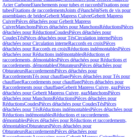
Acier Carbone
Etanchements pour tubes et raccords
Fixations pour
tubes
Fixations de raccordements
Joints d'étanchéité
Sets de vis pour
assemblages de brides
Geberit Mapress Cuivre
Geberit Mapress
Cuivre
Pièces détachées pour Geberit Mapress
Cuivre
Manchons
Pièces détachées pour Manchons
Réductions
Pièces
détachées pour Réductions
Coudes
Pièces détachées pour
Coudes
Tés
Pièces détachées pour Tés
Circulation interne
Pièces
détachées pour Circulation interne
Raccords en croix
Pièces
détachées pour Raccords en croix
Réductions indémontables
Pièces
détachées pour Réductions indémontables
Réductions et
raccordements, démontables
Pièces détachées pour Réductions et
raccordements, démontables
Obturateurs
Pièces détachées pour
Obturateurs
Raccordements
Pièces détachées pour
Raccordements
Tés pour chauffage
Pièces détachées pour Tés pour
chauffage
Raccordements pour chauffage
Pièces détachées pour
Raccordements pour chauffage
Geberit Mapress Cuivre, gaz
Pièces
détachées pour Geberit Mapress Cuivre, gaz
Manchons
Pièces
détachées pour Manchons
Réductions
Pièces détachées pour
Réductions
Coudes
Pièces détachées pour Coudes
Tés
Pièces
détachées pour Tés
Réductions indémontables
Pièces détachées pour
Réductions indémontables
Réductions et raccordements,
démontables
Pièces détachées pour Réductions et raccordements,
démontables
Obturateurs
Pièces détachées pour
Obturateurs
Raccordements
Pièces détachées pour
Raccordements
Accessoires pour Geberit Mapress Cuivre
Pièces