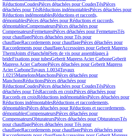
Réductions
Coudes
Pièces détachées pour Coudes
Tés
Pièces
détachées pour Tés
Réductions indémontables
Pièces détachées pour
Réductions indémontables
Réductions et raccords,
démontables
Pièces détachées pour Réductions et raccords,
démontables
Compensateurs
Pièces détachées pour
Compensateurs
Fermetures
Pièces détachées pour Fermetures
Tés
pour chauffage
Pièces détachées pour Tés pour
chauffage
Raccordements pour chauffage
Pièces détachées pour
Raccordements pour chauffage
Accessoires pour Geberit Mapress
Therm
Joints d'étanchéité
Sets de vis pour assemblages à
bride
Fixations pour tubes
Geberit Mapress Acier Carbone
Geberit
Mapress Acier Carbone
Pièces détachées pour Geberit Mapress
Acier Carbone
Tuyaux 1.0034
Tuyaux
1.0215
Mamelons
Manchons
Pièces détachées pour
Manchons
Réductions
Pièces détachées pour
Réductions
Coudes
Pièces détachées pour Coudes
Tés
Pièces
détachées pour Tés
Raccords en croix
Pièces détachées pour
Raccords en croix
Réductions indémontables
Pièces détachées pour
Réductions indémontables
Réductions et raccordements,
démontables
Pièces détachées pour Réductions et raccordements,
démontables
Compensateurs
Pièces détachées pour
Compensateurs
Obturateurs
Pièces détachées pour Obturateurs
Tés
pour chauffage
Pièces détachées pour Tés pour
chauffage
Raccordements pour chauffage
Pièces détachées pour
Raccordements pour chauffage
Accessoires pour Geberit Mapress