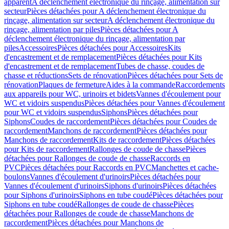
apparent
A déclenchement électronique du rinçage, alimentation sur
secteur
Pièces détachées pour A déclenchement électronique du
rinçage, alimentation sur secteur
A déclenchement électronique du
rinçage, alimentation par piles
Pièces détachées pour A
déclenchement électronique du rinçage, alimentation par
piles
Accessoires
Pièces détachées pour Accessoires
Kits
d'encastrement et de remplacement
Pièces détachées pour Kits
d'encastrement et de remplacement
Tubes de chasse, coudes de
chasse et réductions
Sets de rénovation
Pièces détachées pour Sets de
rénovation
Plaques de fermeture
Aides à la commande
Raccordements
aux appareils pour WC, urinoirs et bidets
Vannes d'écoulement pour
WC et vidoirs suspendus
Pièces détachées pour Vannes d'écoulement
pour WC et vidoirs suspendus
Siphons
Pièces détachées pour
Siphons
Coudes de raccordement
Pièces détachées pour Coudes de
raccordement
Manchons de raccordement
Pièces détachées pour
Manchons de raccordement
Kits de raccordement
Pièces détachées
pour Kits de raccordement
Rallonges de coude de chasse
Pièces
détachées pour Rallonges de coude de chasse
Raccords en
PVC
Pièces détachées pour Raccords en PVC
Manchettes et cache-
boulons
Vannes d'écoulement d'urinoirs
Pièces détachées pour
Vannes d'écoulement d'urinoirs
Siphons d'urinoirs
Pièces détachées
pour Siphons d'urinoirs
Siphons en tube coudé
Pièces détachées pour
Siphons en tube coudé
Rallonges de coude de chasse
Pièces
détachées pour Rallonges de coude de chasse
Manchons de
raccordement
Pièces détachées pour Manchons de