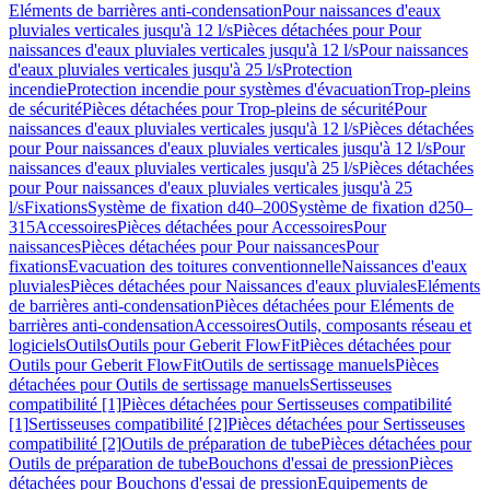
Eléments de barrières anti-condensation
Pour naissances d'eaux
pluviales verticales jusqu'à 12 l/s
Pièces détachées pour Pour
naissances d'eaux pluviales verticales jusqu'à 12 l/s
Pour naissances
d'eaux pluviales verticales jusqu'à 25 l/s
Protection
incendie
Protection incendie pour systèmes d'évacuation
Trop-pleins
de sécurité
Pièces détachées pour Trop-pleins de sécurité
Pour
naissances d'eaux pluviales verticales jusqu'à 12 l/s
Pièces détachées
pour Pour naissances d'eaux pluviales verticales jusqu'à 12 l/s
Pour
naissances d'eaux pluviales verticales jusqu'à 25 l/s
Pièces détachées
pour Pour naissances d'eaux pluviales verticales jusqu'à 25
l/s
Fixations
Système de fixation d40–200
Système de fixation d250–
315
Accessoires
Pièces détachées pour Accessoires
Pour
naissances
Pièces détachées pour Pour naissances
Pour
fixations
Evacuation des toitures conventionnelle
Naissances d'eaux
pluviales
Pièces détachées pour Naissances d'eaux pluviales
Eléments
de barrières anti-condensation
Pièces détachées pour Eléments de
barrières anti-condensation
Accessoires
Outils, composants réseau et
logiciels
Outils
Outils pour Geberit FlowFit
Pièces détachées pour
Outils pour Geberit FlowFit
Outils de sertissage manuels
Pièces
détachées pour Outils de sertissage manuels
Sertisseuses
compatibilité [1]
Pièces détachées pour Sertisseuses compatibilité
[1]
Sertisseuses compatibilité [2]
Pièces détachées pour Sertisseuses
compatibilité [2]
Outils de préparation de tube
Pièces détachées pour
Outils de préparation de tube
Bouchons d'essai de pression
Pièces
détachées pour Bouchons d'essai de pression
Equipements de