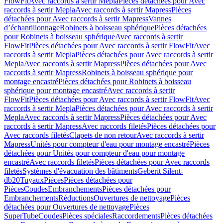
FlowFit
Avec raccords à sertir Mepla
Pièces détachées pour Avec
raccords à sertir Mepla
Avec raccords à sertir Mapress
Pièces
détachées pour Avec raccords à sertir Mapress
Vannes
d’échantillonnage
Robinets à boisseau sphérique
Pièces détachées
pour Robinets à boisseau sphérique
Avec raccords à sertir
FlowFit
Pièces détachées pour Avec raccords à sertir FlowFit
Avec
raccords à sertir Mepla
Pièces détachées pour Avec raccords à sertir
Mepla
Avec raccords à sertir Mapress
Pièces détachées pour Avec
raccords à sertir Mapress
Robinets à boisseau sphérique pour
montage encastré
Pièces détachées pour Robinets à boisseau
sphérique pour montage encastré
Avec raccords à sertir
FlowFit
Pièces détachées pour Avec raccords à sertir FlowFit
Avec
raccords à sertir Mepla
Pièces détachées pour Avec raccords à sertir
Mepla
Avec raccords à sertir Mapress
Pièces détachées pour Avec
raccords à sertir Mapress
Avec raccords filetés
Pièces détachées pour
Avec raccords filetés
Clapets de non retour
Avec raccords à sertir
Mapress
Unités pour compteur d'eau pour montage encastré
Pièces
détachées pour Unités pour compteur d'eau pour montage
encastré
Avec raccords filetés
Pièces détachées pour Avec raccords
filetés
Systèmes d'évacuation des bâtiments
Geberit Silent-
db20
Tuyaux
Pièces
Pièces détachées pour
Pièces
Coudes
Embranchements
Pièces détachées pour
Embranchements
Réductions
Ouvertures de nettoyage
Pièces
détachées pour Ouvertures de nettoyage
Pièces
SuperTube
Coudes
Pièces spéciales
Raccordements
Pièces détachées