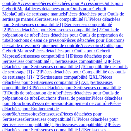
contrôle
Accessoires
Pièces détachées pour Accessoires
Outils pour
Geberit Mepla
Pièces détachées pour Outils pour Geberit
Mepla
Outils de sertissage manuels
Pièces détachées pour Outils de
sertissage manuels
Sertisseuses compatibilité [1]
Pièces détachées
pour Sertisseuses compatibilité [1]
Sertisseuses compatibilité
[2]
Pièces détachées pour Sertisseuses compatibilité [2]
Outils de
préparation de tube
Pièces détachées pour Outils de préparation de
tube
Bouchons d'essai de pression
Pièces détachées pour Bouchons
d'essai de pression
Equipement de contrôle
Accessoires
Outils pour
Geberit Mapress
Pièces détachées pour Outils pour Geberit
Mapress
Sertisseuses compatibilité [1]
Pièces détachées pour
Sertisseuses compatibilité [1]
Sertisseuses compatibilité [2]
Pièces
détachées pour Sertisseuses compatibilité [2]
Compatibilité des outils
de sertissage [1] / [2]
Pièces détachées pour Compatibilité des outils
de sertissage [1] / [2]
Sertisseuses compatibilité [2XL]
Pièces
détachées pour Sertisseuses compatibilité [2XL]
Sertisseuses
compatibilité [3]
Pièces détachées pour Sertisseuses compatibilité
[3]
Outils de préparation de tube
Pièces détachées pour Outils de
préparation de tube
Bouchons d'essai de pression
Pièces détachées
pour Bouchons d'essai de pression
Equipement de contrôle
Pièces
détachées pour Equipement de
contrôle
Accessoires
Sertisseuses
Pièces détachées pour
Sertisseuses
Sertisseuses compatibilité [1]
Pièces détachées pour
Sertisseuses compatibilité [1]
Sertisseuses compatibilité [2]
Pièces
détachées pour Sertisseuses compatibilité [2]
Sertisseuses