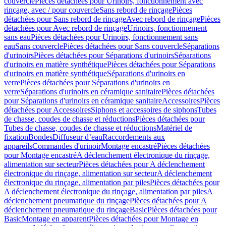
couvercle
Pièces détachées pour Urinoirs, fonctionnement avec
rinçage, avec / pour couvercle
Sans rebord de rinçage
Pièces
détachées pour Sans rebord de rinçage
Avec rebord de rinçage
Pièces
détachées pour Avec rebord de rinçage
Urinoirs, fonctionnement
sans eau
Pièces détachées pour Urinoirs, fonctionnement sans
eau
Sans couvercle
Pièces détachées pour Sans couvercle
Séparations
d'urinoirs
Pièces détachées pour Séparations d'urinoirs
Séparations
d'urinoirs en matière synthétique
Pièces détachées pour Séparations
d'urinoirs en matière synthétique
Séparations d'urinoirs en
verre
Pièces détachées pour Séparations d'urinoirs en
verre
Séparations d'urinoirs en céramique sanitaire
Pièces détachées
pour Séparations d'urinoirs en céramique sanitaire
Accessoires
Pièces
détachées pour Accessoires
Siphons et accessoires de siphons
Tubes
de chasse, coudes de chasse et réductions
Pièces détachées pour
Tubes de chasse, coudes de chasse et réductions
Matériel de
fixation
Bondes
Diffuseur d’eau
Raccordements aux
appareils
Commandes d'urinoir
Montage encastré
Pièces détachées
pour Montage encastré
A déclenchement électronique du rinçage,
alimentation sur secteur
Pièces détachées pour A déclenchement
électronique du rinçage, alimentation sur secteur
A déclenchement
électronique du rinçage, alimentation par piles
Pièces détachées pour
A déclenchement électronique du rinçage, alimentation par piles
A
déclenchement pneumatique du rinçage
Pièces détachées pour A
déclenchement pneumatique du rinçage
Basic
Pièces détachées pour
Basic
Montage en apparent
Pièces détachées pour Montage en