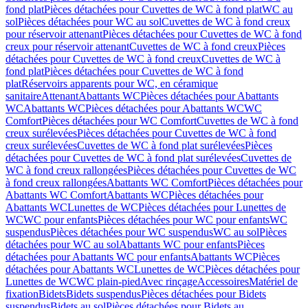
fond plat
Pièces détachées pour Cuvettes de WC à fond plat
WC au
sol
Pièces détachées pour WC au sol
Cuvettes de WC à fond creux
pour réservoir attenant
Pièces détachées pour Cuvettes de WC à fond
creux pour réservoir attenant
Cuvettes de WC à fond creux
Pièces
détachées pour Cuvettes de WC à fond creux
Cuvettes de WC à
fond plat
Pièces détachées pour Cuvettes de WC à fond
plat
Réservoirs apparents pour WC, en céramique
sanitaire
Attenant
Abattants WC
Pièces détachées pour Abattants
WC
Abattants WC
Pièces détachées pour Abattants WC
WC
Comfort
Pièces détachées pour WC Comfort
Cuvettes de WC à fond
creux surélevées
Pièces détachées pour Cuvettes de WC à fond
creux surélevées
Cuvettes de WC à fond plat surélevées
Pièces
détachées pour Cuvettes de WC à fond plat surélevées
Cuvettes de
WC à fond creux rallongées
Pièces détachées pour Cuvettes de WC
à fond creux rallongées
Abattants WC Comfort
Pièces détachées pour
Abattants WC Comfort
Abattants WC
Pièces détachées pour
Abattants WC
Lunettes de WC
Pièces détachées pour Lunettes de
WC
WC pour enfants
Pièces détachées pour WC pour enfants
WC
suspendus
Pièces détachées pour WC suspendus
WC au sol
Pièces
détachées pour WC au sol
Abattants WC pour enfants
Pièces
détachées pour Abattants WC pour enfants
Abattants WC
Pièces
détachées pour Abattants WC
Lunettes de WC
Pièces détachées pour
Lunettes de WC
WC plain-pied
Avec rinçage
Accessoires
Matériel de
fixation
Bidets
Bidets suspendus
Pièces détachées pour Bidets
suspendus
Bidets au sol
Pièces détachées pour Bidets au