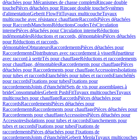
détachées pour Mécanismes de chasse complets
Rinçage double
touche
Pièces détachées pour Rinçage double touche
Systèmes
d'alimentation
Geberit FlowFit
Tuyaux multicouche
Tuyaux
multicouche avec résistance chauffante
Raccords
Pièces détachées
pour Raccords
Manchons
Réductions
Coudes
Tés
Circulation
interne
Pièces détachées pour Circulation interne
Réductions
indémontables
Réductions et raccords, démontables
Pièces détachées
pour Réductions et raccords,
démontables
Obturateurs
Raccordements
Pièces détachées pour
Raccordements
Distributeurs avec raccordement à visser
Répartiteur
avec raccord à sertir
Tés pour chauffage
Réductions et raccordements
pour chauffage, démontables
Raccordements pour chauffage
Pièces
détachées pour Raccordements pour chauffage
Accessoires
Isolations
pour tubes et raccords
Etanchéités pour tubes et raccords
Etanchéités
pour raccords
Fixations pour tubes
Fixations pour
raccordements
Joints d'étanchéité
Sets de vis pour assemblages à
bride
Consommables
Geberit PushFit
Tuyaux multicouches
Tuyaux
multicouches pour chauffage
Raccords
Pièces détachées pour
Raccords
Raccordements
Pièces détachées pour
Raccordements
Raccordements pour chauffage
Pièces détachées pour
Raccordements pour chauffage
Accessoires
Pièces détachées pour
Accessoires
Isolations pour tubes et raccords
Etanchements pour
tubes et raccords
Fixations pour tubes
Fixations de
raccordements
Pièces détachées pour Fixations de
raccordements
Joints d'étanchéité
Geberit Mepla
Tuyaux multicouches