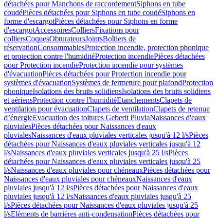
détachées pour Manchons de raccordement
Siphons en tube
coudé
Pièces détachées pour Siphons en tube coudé
Siphons en
forme d'escargot
Pièces détachées pour Siphons en forme
d'escargot
Accessoires
Colliers
Fixations pour
colliers
Coques
Obturateurs
Joints
Boîtiers de
réservation
Consommables
Protection incendie, protection phonique
et protection contre l'humidité
Protection incendie
Pièces détachées
pour Protection incendie
Protection incendie pour systèmes
d'évacuation
Pièces détachées pour Protection incendie pour
systèmes d'évacuation
Systèmes de fermeture pour plafond
Protection
phonique
Isolations des bruits solidiens
Isolations des bruits solidiens
et aériens
Protection contre l'humidité
Etanchements
Clapets de
ventilation pour évacuation
Clapets de ventilation
Clapets de retenue
d’énergie
Evacuation des toitures Geberit Pluvia
Naissances d'eaux
pluviales
Pièces détachées pour Naissances d'eaux
pluviales
Naissances d'eaux pluviales verticales jusqu'à 12 l/s
Pièces
détachées pour Naissances d'eaux pluviales verticales jusqu'à 12
l/s
Naissances d'eaux pluviales verticales jusqu'à 25 l/s
Pièces
détachées pour Naissances d'eaux pluviales verticales jusqu'à 25
l/s
Naissances d'eaux pluviales pour chéneaux
Pièces détachées pour
Naissances d'eaux pluviales pour chéneaux
Naissances d'eaux
pluviales jusqu'à 12 l/s
Pièces détachées pour Naissances d'eaux
pluviales jusqu'à 12 l/s
Naissances d'eaux pluviales jusqu'à 25
l/s
Pièces détachées pour Naissances d'eaux pluviales jusqu'à 25
l/s
Eléments de barrières anti-condensation
Pièces détachées pour