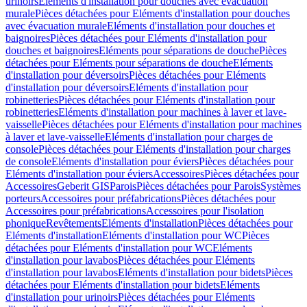
urinoirs
Eléments d'installation pour douches avec évacuation
murale
Pièces détachées pour Eléments d'installation pour douches
avec évacuation murale
Eléments d'installation pour douches et
baignoires
Pièces détachées pour Eléments d'installation pour
douches et baignoires
Eléments pour séparations de douche
Pièces
détachées pour Eléments pour séparations de douche
Eléments
d'installation pour déversoirs
Pièces détachées pour Eléments
d'installation pour déversoirs
Eléments d'installation pour
robinetteries
Pièces détachées pour Eléments d'installation pour
robinetteries
Eléments d'installation pour machines à laver et lave-
vaisselle
Pièces détachées pour Eléments d'installation pour machines
à laver et lave-vaisselle
Eléments d'installation pour charges de
console
Pièces détachées pour Eléments d'installation pour charges
de console
Eléments d'installation pour éviers
Pièces détachées pour
Eléments d'installation pour éviers
Accessoires
Pièces détachées pour
Accessoires
Geberit GIS
Parois
Pièces détachées pour Parois
Systèmes
porteurs
Accessoires pour préfabrications
Pièces détachées pour
Accessoires pour préfabrications
Accessoires pour l'isolation
phonique
Revêtements
Eléments d'installation
Pièces détachées pour
Eléments d'installation
Eléments d'installation pour WC
Pièces
détachées pour Eléments d'installation pour WC
Eléments
d'installation pour lavabos
Pièces détachées pour Eléments
d'installation pour lavabos
Eléments d'installation pour bidets
Pièces
détachées pour Eléments d'installation pour bidets
Eléments
d'installation pour urinoirs
Pièces détachées pour Eléments