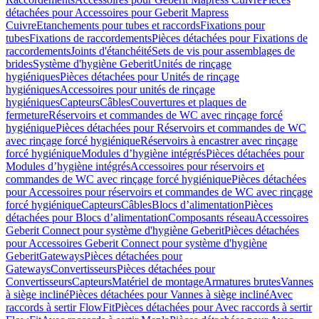
détachées pour Accessoires pour Geberit Mapress
Cuivre
Etanchements pour tubes et raccords
Fixations pour
tubes
Fixations de raccordements
Pièces détachées pour Fixations de
raccordements
Joints d'étanchéité
Sets de vis pour assemblages de
brides
Système d'hygiène Geberit
Unités de rinçage
hygiéniques
Pièces détachées pour Unités de rinçage
hygiéniques
Accessoires pour unités de rinçage
hygiéniques
Capteurs
Câbles
Couvertures et plaques de
fermeture
Réservoirs et commandes de WC avec rinçage forcé
hygiénique
Pièces détachées pour Réservoirs et commandes de WC
avec rinçage forcé hygiénique
Réservoirs à encastrer avec rinçage
forcé hygiénique
Modules d’hygiène intégrés
Pièces détachées pour
Modules d’hygiène intégrés
Accessoires pour réservoirs et
commandes de WC avec rinçage forcé hygiénique
Pièces détachées
pour Accessoires pour réservoirs et commandes de WC avec rinçage
forcé hygiénique
Capteurs
Câbles
Blocs d’alimentation
Pièces
détachées pour Blocs d’alimentation
Composants réseau
Accessoires
Geberit Connect pour système d'hygiène Geberit
Pièces détachées
pour Accessoires Geberit Connect pour système d'hygiène
Geberit
Gateways
Pièces détachées pour
Gateways
Convertisseurs
Pièces détachées pour
Convertisseurs
Capteurs
Matériel de montage
Armatures brutes
Vannes
à siège incliné
Pièces détachées pour Vannes à siège incliné
Avec
raccords à sertir FlowFit
Pièces détachées pour Avec raccords à sertir