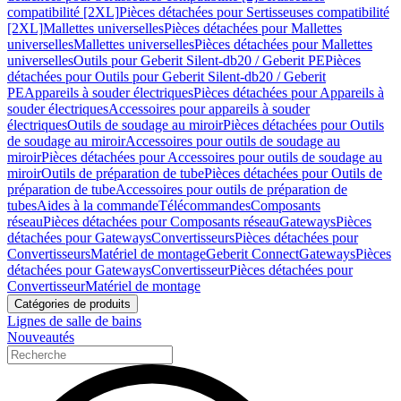
compatibilité [2XL]
Pièces détachées pour Sertisseuses compatibilité
[2XL]
Mallettes universelles
Pièces détachées pour Mallettes
universelles
Mallettes universelles
Pièces détachées pour Mallettes
universelles
Outils pour Geberit Silent-db20 / Geberit PE
Pièces
détachées pour Outils pour Geberit Silent-db20 / Geberit
PE
Appareils à souder électriques
Pièces détachées pour Appareils à
souder électriques
Accessoires pour appareils à souder
électriques
Outils de soudage au miroir
Pièces détachées pour Outils
de soudage au miroir
Accessoires pour outils de soudage au
miroir
Pièces détachées pour Accessoires pour outils de soudage au
miroir
Outils de préparation de tube
Pièces détachées pour Outils de
préparation de tube
Accessoires pour outils de préparation de
tubes
Aides à la commande
Télécommandes
Composants
réseau
Pièces détachées pour Composants réseau
Gateways
Pièces
détachées pour Gateways
Convertisseurs
Pièces détachées pour
Convertisseurs
Matériel de montage
Geberit Connect
Gateways
Pièces
détachées pour Gateways
Convertisseur
Pièces détachées pour
Convertisseur
Matériel de montage
Catégories de produits
Lignes de salle de bains
Nouveautés