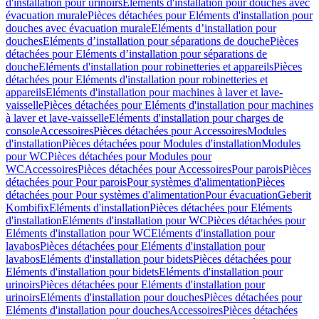
d'installation pour urinoirs
Eléments d'installation pour douches avec
évacuation murale
Pièces détachées pour Eléments d'installation pour
douches avec évacuation murale
Eléments d’installation pour
douches
Eléments d’installation pour séparations de douche
Pièces
détachées pour Eléments d’installation pour séparations de
douche
Eléments d'installation pour robinetteries et appareils
Pièces
détachées pour Eléments d'installation pour robinetteries et
appareils
Eléments d'installation pour machines à laver et lave-
vaisselle
Pièces détachées pour Eléments d'installation pour machines
à laver et lave-vaisselle
Eléments d'installation pour charges de
console
Accessoires
Pièces détachées pour Accessoires
Modules
d'installation
Pièces détachées pour Modules d'installation
Modules
pour WC
Pièces détachées pour Modules pour
WC
Accessoires
Pièces détachées pour Accessoires
Pour parois
Pièces
détachées pour Pour parois
Pour systèmes d'alimentation
Pièces
détachées pour Pour systèmes d'alimentation
Pour évacuation
Geberit
Kombifix
Eléments d'installation
Pièces détachées pour Eléments
d'installation
Eléments d'installation pour WC
Pièces détachées pour
Eléments d'installation pour WC
Eléments d'installation pour
lavabos
Pièces détachées pour Eléments d'installation pour
lavabos
Eléments d'installation pour bidets
Pièces détachées pour
Eléments d'installation pour bidets
Eléments d'installation pour
urinoirs
Pièces détachées pour Eléments d'installation pour
urinoirs
Eléments d'installation pour douches
Pièces détachées pour
Eléments d'installation pour douches
Accessoires
Pièces détachées