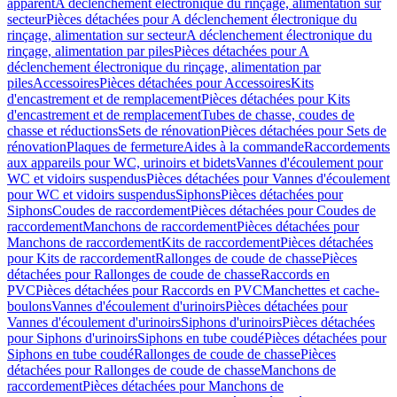
apparent
A déclenchement électronique du rinçage, alimentation sur
secteur
Pièces détachées pour A déclenchement électronique du
rinçage, alimentation sur secteur
A déclenchement électronique du
rinçage, alimentation par piles
Pièces détachées pour A
déclenchement électronique du rinçage, alimentation par
piles
Accessoires
Pièces détachées pour Accessoires
Kits
d'encastrement et de remplacement
Pièces détachées pour Kits
d'encastrement et de remplacement
Tubes de chasse, coudes de
chasse et réductions
Sets de rénovation
Pièces détachées pour Sets de
rénovation
Plaques de fermeture
Aides à la commande
Raccordements
aux appareils pour WC, urinoirs et bidets
Vannes d'écoulement pour
WC et vidoirs suspendus
Pièces détachées pour Vannes d'écoulement
pour WC et vidoirs suspendus
Siphons
Pièces détachées pour
Siphons
Coudes de raccordement
Pièces détachées pour Coudes de
raccordement
Manchons de raccordement
Pièces détachées pour
Manchons de raccordement
Kits de raccordement
Pièces détachées
pour Kits de raccordement
Rallonges de coude de chasse
Pièces
détachées pour Rallonges de coude de chasse
Raccords en
PVC
Pièces détachées pour Raccords en PVC
Manchettes et cache-
boulons
Vannes d'écoulement d'urinoirs
Pièces détachées pour
Vannes d'écoulement d'urinoirs
Siphons d'urinoirs
Pièces détachées
pour Siphons d'urinoirs
Siphons en tube coudé
Pièces détachées pour
Siphons en tube coudé
Rallonges de coude de chasse
Pièces
détachées pour Rallonges de coude de chasse
Manchons de
raccordement
Pièces détachées pour Manchons de