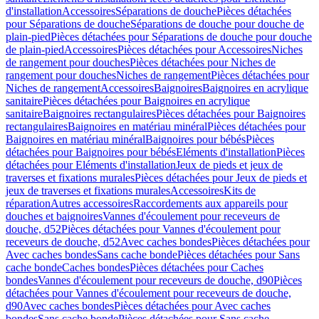
d'installation
Accessoires
Séparations de douche
Pièces détachées
pour Séparations de douche
Séparations de douche pour douche de
plain-pied
Pièces détachées pour Séparations de douche pour douche
de plain-pied
Accessoires
Pièces détachées pour Accessoires
Niches
de rangement pour douches
Pièces détachées pour Niches de
rangement pour douches
Niches de rangement
Pièces détachées pour
Niches de rangement
Accessoires
Baignoires
Baignoires en acrylique
sanitaire
Pièces détachées pour Baignoires en acrylique
sanitaire
Baignoires rectangulaires
Pièces détachées pour Baignoires
rectangulaires
Baignoires en matériau minéral
Pièces détachées pour
Baignoires en matériau minéral
Baignoires pour bébés
Pièces
détachées pour Baignoires pour bébés
Eléments d'installation
Pièces
détachées pour Eléments d'installation
Jeux de pieds et jeux de
traverses et fixations murales
Pièces détachées pour Jeux de pieds et
jeux de traverses et fixations murales
Accessoires
Kits de
réparation
Autres accessoires
Raccordements aux appareils pour
douches et baignoires
Vannes d'écoulement pour receveurs de
douche, d52
Pièces détachées pour Vannes d'écoulement pour
receveurs de douche, d52
Avec caches bondes
Pièces détachées pour
Avec caches bondes
Sans cache bonde
Pièces détachées pour Sans
cache bonde
Caches bondes
Pièces détachées pour Caches
bondes
Vannes d'écoulement pour receveurs de douche, d90
Pièces
détachées pour Vannes d'écoulement pour receveurs de douche,
d90
Avec caches bondes
Pièces détachées pour Avec caches
bondes
Sans cache bonde
Pièces détachées pour Sans cache