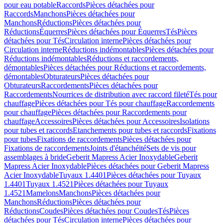
pour eau potable
Raccords
Pièces détachées pour
Raccords
Manchons
Pièces détachées pour
Manchons
Réductions
Pièces détachées pour
Réductions
Équerres
Pièces détachées pour Équerres
Tés
Pièces
détachées pour Tés
Circulation interne
Pièces détachées pour
Circulation interne
Réductions indémontables
Pièces détachées pour
Réductions indémontables
Réductions et raccordements,
démontables
Pièces détachées pour Réductions et raccordements,
démontables
Obturateurs
Pièces détachées pour
Obturateurs
Raccordements
Pièces détachées pour
Raccordements
Nourrices de distribution avec raccord fileté
Tés pour
chauffage
Pièces détachées pour Tés pour chauffage
Raccordements
pour chauffage
Pièces détachées pour Raccordements pour
chauffage
Accessoires
Pièces détachées pour Accessoires
Isolations
pour tubes et raccords
Etanchements pour tubes et raccords
Fixations
pour tubes
Fixations de raccordements
Pièces détachées pour
Fixations de raccordements
Joints d'étanchéité
Sets de vis pour
assemblages à bride
Geberit Mapress Acier Inoxydable
Geberit
Mapress Acier Inoxydable
Pièces détachées pour Geberit Mapress
Acier Inoxydable
Tuyaux 1.4401
Pièces détachées pour Tuyaux
1.4401
Tuyaux 1.4521
Pièces détachées pour Tuyaux
1.4521
Mamelons
Manchons
Pièces détachées pour
Manchons
Réductions
Pièces détachées pour
Réductions
Coudes
Pièces détachées pour Coudes
Tés
Pièces
détachées pour Tés
Circulation interne
Pièces détachées pour