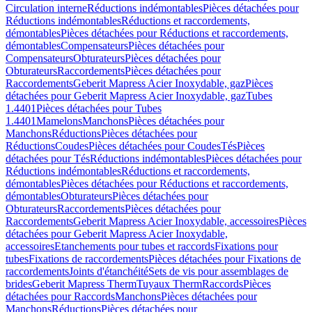
Circulation interne
Réductions indémontables
Pièces détachées pour
Réductions indémontables
Réductions et raccordements,
démontables
Pièces détachées pour Réductions et raccordements,
démontables
Compensateurs
Pièces détachées pour
Compensateurs
Obturateurs
Pièces détachées pour
Obturateurs
Raccordements
Pièces détachées pour
Raccordements
Geberit Mapress Acier Inoxydable, gaz
Pièces
détachées pour Geberit Mapress Acier Inoxydable, gaz
Tubes
1.4401
Pièces détachées pour Tubes
1.4401
Mamelons
Manchons
Pièces détachées pour
Manchons
Réductions
Pièces détachées pour
Réductions
Coudes
Pièces détachées pour Coudes
Tés
Pièces
détachées pour Tés
Réductions indémontables
Pièces détachées pour
Réductions indémontables
Réductions et raccordements,
démontables
Pièces détachées pour Réductions et raccordements,
démontables
Obturateurs
Pièces détachées pour
Obturateurs
Raccordements
Pièces détachées pour
Raccordements
Geberit Mapress Acier Inoxydable, accessoires
Pièces
détachées pour Geberit Mapress Acier Inoxydable,
accessoires
Etanchements pour tubes et raccords
Fixations pour
tubes
Fixations de raccordements
Pièces détachées pour Fixations de
raccordements
Joints d'étanchéité
Sets de vis pour assemblages de
brides
Geberit Mapress Therm
Tuyaux Therm
Raccords
Pièces
détachées pour Raccords
Manchons
Pièces détachées pour
Manchons
Réductions
Pièces détachées pour