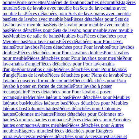
bondes
Porte-serviettes
Matériel de fixation
Caches décoratifs
Etagères
murales
Sets de lavabo avec meuble bas
Sets de lave-mains avec
meuble bas
Pièces détachées pour Sets de lave-mains avec meuble
bas
Sets de lavabo avec meuble bas
Pièces détachées pour Sets de
lavabo avec meuble bas
Sets de lavabo pour meuble avec meuble
bas
Pièces détachées pour Sets de lavabo pour meuble avec meuble
bas
Meubles de salle de bains
Meubles bas
Pièces détachées pour
Meubles bas
Pour lave-mains
Pièces détachées pour Pour lave-
mains
Pour lavabos
Pièces détachées pour Pour lavabos
Pour lavabos
doubles
Pièces détachées pour Pour lavabos doubles
Pour lavabos
pour meuble
Pièces détachées pour Pour lavabos pour meuble
Pour
lave-mains d'angle
Pièces détachées pour Pour lave-mains
d'angle
Pour lavabos d'angle
Pièces détachées pour Pour lavabos
d'angle
Plans de lavabo
Pièces détachées pour Plans de lavabo
Pour
lavabo à poser en forme de coupelle
Pièces détachées pour Pour
lavabo à poser en forme de coupelle
Pour lavabo à poser
rectangulaire
Pièces détachées pour Pour lavabo à poser
rectangulaire
Meubles latéraux bas
Pièces détachées pour Meubles
latéraux bas
Meubles latéraux bas
Pièces détachées pour Meubles
latéraux bas
Colonnes hautes
Pièces détachées pour Colonnes
hautes
Colonnes mi-hautes
Pièces détachées pour Colonnes mi-
hautes
Armoires hautes compactes
Pièces détachées pour Armoires
hautes compactes
Autres meubles
Pièces détachées pour Autres
meubles
Etagères murales
Pièces détachées pour Etagères
murales
Accessoires
Pièces détachées pour Accessoires
Casiers et