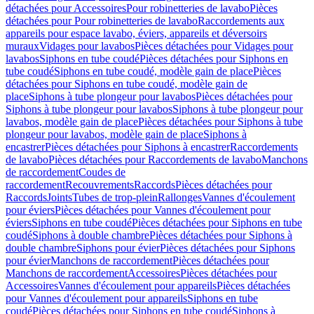
détachées pour Accessoires
Pour robinetteries de lavabo
Pièces
détachées pour Pour robinetteries de lavabo
Raccordements aux
appareils pour espace lavabo, éviers, appareils et déversoirs
muraux
Vidages pour lavabos
Pièces détachées pour Vidages pour
lavabos
Siphons en tube coudé
Pièces détachées pour Siphons en
tube coudé
Siphons en tube coudé, modèle gain de place
Pièces
détachées pour Siphons en tube coudé, modèle gain de
place
Siphons à tube plongeur pour lavabos
Pièces détachées pour
Siphons à tube plongeur pour lavabos
Siphons à tube plongeur pour
lavabos, modèle gain de place
Pièces détachées pour Siphons à tube
plongeur pour lavabos, modèle gain de place
Siphons à
encastrer
Pièces détachées pour Siphons à encastrer
Raccordements
de lavabo
Pièces détachées pour Raccordements de lavabo
Manchons
de raccordement
Coudes de
raccordement
Recouvrements
Raccords
Pièces détachées pour
Raccords
Joints
Tubes de trop-plein
Rallonges
Vannes d'écoulement
pour éviers
Pièces détachées pour Vannes d'écoulement pour
éviers
Siphons en tube coudé
Pièces détachées pour Siphons en tube
coudé
Siphons à double chambre
Pièces détachées pour Siphons à
double chambre
Siphons pour évier
Pièces détachées pour Siphons
pour évier
Manchons de raccordement
Pièces détachées pour
Manchons de raccordement
Accessoires
Pièces détachées pour
Accessoires
Vannes d'écoulement pour appareils
Pièces détachées
pour Vannes d'écoulement pour appareils
Siphons en tube
coudé
Pièces détachées pour Siphons en tube coudé
Siphons à