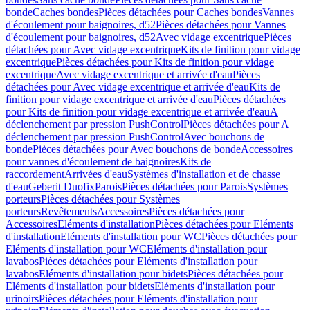
bonde
Caches bondes
Pièces détachées pour Caches bondes
Vannes
d'écoulement pour baignoires, d52
Pièces détachées pour Vannes
d'écoulement pour baignoires, d52
Avec vidage excentrique
Pièces
détachées pour Avec vidage excentrique
Kits de finition pour vidage
excentrique
Pièces détachées pour Kits de finition pour vidage
excentrique
Avec vidage excentrique et arrivée d'eau
Pièces
détachées pour Avec vidage excentrique et arrivée d'eau
Kits de
finition pour vidage excentrique et arrivée d'eau
Pièces détachées
pour Kits de finition pour vidage excentrique et arrivée d'eau
A
déclenchement par pression PushControl
Pièces détachées pour A
déclenchement par pression PushControl
Avec bouchons de
bonde
Pièces détachées pour Avec bouchons de bonde
Accessoires
pour vannes d'écoulement de baignoires
Kits de
raccordement
Arrivées d'eau
Systèmes d'installation et de chasse
d'eau
Geberit Duofix
Parois
Pièces détachées pour Parois
Systèmes
porteurs
Pièces détachées pour Systèmes
porteurs
Revêtements
Accessoires
Pièces détachées pour
Accessoires
Eléments d'installation
Pièces détachées pour Eléments
d'installation
Eléments d'installation pour WC
Pièces détachées pour
Eléments d'installation pour WC
Eléments d'installation pour
lavabos
Pièces détachées pour Eléments d'installation pour
lavabos
Eléments d'installation pour bidets
Pièces détachées pour
Eléments d'installation pour bidets
Eléments d'installation pour
urinoirs
Pièces détachées pour Eléments d'installation pour