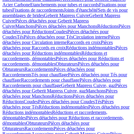
Acier Carbone
Etanchements pour tubes et raccords
Fixations pour
tubes
Fixations de raccordements
Joints d'étanchéité
Sets de vis pour
assemblages de brides
Geberit Mapress Cuivre
Geberit Mapress
Cuivre
Pièces détachées pour Geberit Mapress
Cuivre
Manchons
Pièces détachées pour Manchons
Réductions
Pièces
détachées pour Réductions
Coudes
Pièces détachées pour
Coudes
Tés
Pièces détachées pour Tés
Circulation interne
Pièces
détachées pour Circulation interne
Raccords en croix
Pièces
détachées pour Raccords en croix
Réductions indémontables
Pièces
détachées pour Réductions indémontables
Réductions et
raccordements, démontables
Pièces détachées pour Réductions et
raccordements, démontables
Obturateurs
Pièces détachées pour
Obturateurs
Raccordements
Pièces détachées pour
Raccordements
Tés pour chauffage
Pièces détachées pour Tés pour
chauffage
Raccordements pour chauffage
Pièces détachées pour
Raccordements pour chauffage
Geberit Mapress Cuivre, gaz
Pièces
détachées pour Geberit Mapress Cuivre, gaz
Manchons
Pièces
détachées pour Manchons
Réductions
Pièces détachées pour
Réductions
Coudes
Pièces détachées pour Coudes
Tés
Pièces
détachées pour Tés
Réductions indémontables
Pièces détachées pour
Réductions indémontables
Réductions et raccordements,
démontables
Pièces détachées pour Réductions et raccordements,
démontables
Obturateurs
Pièces détachées pour
Obturateurs
Raccordements
Pièces détachées pour
Raccordements
Accessoires pour Geberit Mapress Cuivre
Pièces