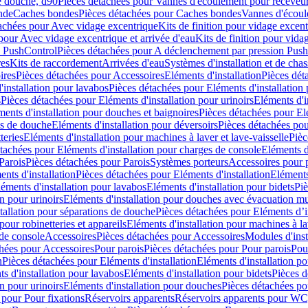
e douche, d90
Pièces détachées pour Vannes d'écoulement pour receveu
nde
Caches bondes
Pièces détachées pour Caches bondes
Vannes d'écoul
achées pour Avec vidage excentrique
Kits de finition pour vidage excen
pour Avec vidage excentrique et arrivée d'eau
Kits de finition pour vida
n PushControl
Pièces détachées pour A déclenchement par pression Pus
res
Kits de raccordement
Arrivées d'eau
Systèmes d'installation et de chas
ires
Pièces détachées pour Accessoires
Eléments d'installation
Pièces dét
'installation pour lavabos
Pièces détachées pour Eléments d'installation
s
Pièces détachées pour Eléments d'installation pour urinoirs
Eléments d'i
ments d'installation pour douches et baignoires
Pièces détachées pour Elé
ns de douche
Eléments d'installation pour déversoirs
Pièces détachées pou
teries
Eléments d'installation pour machines à laver et lave-vaisselle
Pièc
tachées pour Eléments d'installation pour charges de console
Eléments d'
Parois
Pièces détachées pour Parois
Systèmes porteurs
Accessoires pour p
nts d'installation
Pièces détachées pour Eléments d'installation
Eléments
éments d'installation pour lavabos
Eléments d'installation pour bidets
Piè
n pour urinoirs
Eléments d'installation pour douches avec évacuation m
tallation pour séparations de douche
Pièces détachées pour Eléments d’i
pour robinetteries et appareils
Eléments d'installation pour machines à lav
 de console
Accessoires
Pièces détachées pour Accessoires
Modules d'inst
hées pour Accessoires
Pour parois
Pièces détachées pour Pour parois
Pou
n
Pièces détachées pour Eléments d'installation
Eléments d'installation 
s d'installation pour lavabos
Eléments d'installation pour bidets
Pièces d
n pour urinoirs
Eléments d'installation pour douches
Pièces détachées po
 pour Pour fixations
Réservoirs apparents
Réservoirs apparents pour WC,