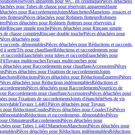
position
Réservoirs apparents pour WC, en céramique
Pièces détachées
étachées pour Tubes de chasse pour réservoirs apparents
Haute
détachées pour Raccordements
Joints
Manchettes
Mamelons, rosaces et
ets flotteurs
Pièces détachées pour Robinets flotteurs
Robinets
trer
Pièces détachées pour Robinets flotteurs pour réservoirs à
able
Rinçage simple touche
Pièces détachées pour Rinçage simple
s de chasse complets
Rinçage double touche
Pièces détachées pour
Pièces détachées pour
t raccords, démontables
Pièces détachées pour Réductions et raccords,
d à sertir
Tés pour chauffage
Réductions et raccordements pour
 et raccords
Etanchéités pour tubes et raccords
Etanchéités pour
Fit
Tuyaux multicouches
Tuyaux multicouches pour
s détachées pour Raccordements pour chauffage
Accessoires
Pièces
nts
Pièces détachées pour Fixations de raccordements
Joints
Manchons
Réductions
Pièces détachées pour Réductions
Équerres
Pièces
Pièces détachées pour Réductions indémontables
Réductions et
accordements
Pièces détachées pour Raccordements
Nourrices de
pour Raccordements pour chauffage
Accessoires
Pièces détachées pour
hées pour Fixations de raccordements
Joints d'étanchéité
Sets de vis
Inoxydable
Tuyaux 1.4401
Pièces détachées pour Tuyaux
es pour Réductions
Coudes
Pièces détachées pour Coudes
Tés
Pièces
indémontables
Réductions et raccordements, démontables
Pièces
pour Obturateurs
Raccordements
Pièces détachées pour
achées pour Tubes 1.4401
Mamelons
Manchons
Pièces détachées pour
ontables
Pièces détachées pour Réductions indémontables
Réductions