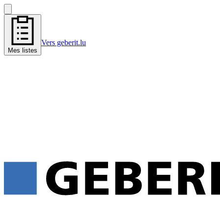
Vers geberit.lu
Mes listes