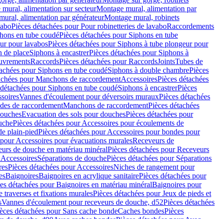
mural, alimentation sur secteur
Montage mural, alimentation par
ural, alimentation par générateur
Montage mural, robinets
vabo
Pièces détachées pour Pour robinetteries de lavabo
Raccordements
hons en tube coudé
Pièces détachées pour Siphons en tube
ur pour lavabos
Pièces détachées pour Siphons à tube plongeur pour
n de place
Siphons à encastrer
Pièces détachées pour Siphons à
uvrements
Raccords
Pièces détachées pour Raccords
Joints
Tubes de
tachées pour Siphons en tube coudé
Siphons à double chambre
Pièces
achées pour Manchons de raccordement
Accessoires
Pièces détachées
 détachées pour Siphons en tube coudé
Siphons à encastrer
Pièces
soires
Vannes d'écoulement pour déversoirs muraux
Pièces détachées
udes de raccordement
Manchons de raccordement
Pièces détachées
ouches
Evacuation des sols pour douches
Pièces détachées pour
uche
Pièces détachées pour Accessoires pour écoulements de
e plain-pied
Pièces détachées pour Accessoires pour bondes pour
 pour Accessoires pour évacuations murales
Receveurs de
urs de douche en matériau minéral
Pièces détachées pour Receveurs
n
Accessoires
Séparations de douche
Pièces détachées pour Séparations
res
Pièces détachées pour Accessoires
Niches de rangement pour
es
Baignoires
Baignoires en acrylique sanitaire
Pièces détachées pour
es détachées pour Baignoires en matériau minéral
Baignoires pour
e traverses et fixations murales
Pièces détachées pour Jeux de pieds et
s
Vannes d'écoulement pour receveurs de douche, d52
Pièces détachées
èces détachées pour Sans cache bonde
Caches bondes
Pièces