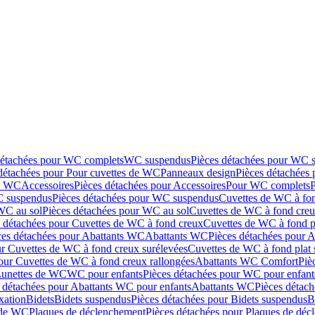
détachées pour WC complets
WC suspendus
Pièces détachées pour WC 
détachées pour Pour cuvettes de WC
Panneaux design
Pièces détachées
de WC
Accessoires
Pièces détachées pour Accessoires
Pour WC complets
 suspendus
Pièces détachées pour WC suspendus
Cuvettes de WC à fo
WC au sol
Pièces détachées pour WC au sol
Cuvettes de WC à fond creux
s détachées pour Cuvettes de WC à fond creux
Cuvettes de WC à fond p
ces détachées pour Abattants WC
Abattants WC
Pièces détachées pour 
ur Cuvettes de WC à fond creux surélevées
Cuvettes de WC à fond plat 
our Cuvettes de WC à fond creux rallongées
Abattants WC Comfort
Piè
Lunettes de WC
WC pour enfants
Pièces détachées pour WC pour enfant
 détachées pour Abattants WC pour enfants
Abattants WC
Pièces détac
ixation
Bidets
Bidets suspendus
Pièces détachées pour Bidets suspendus
B
 de WC
Plaques de déclenchement
Pièces détachées pour Plaques de dé