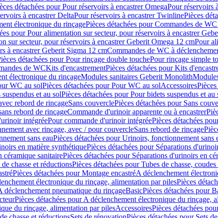
èces détachées pour Pour réservoirs à encastrer Omega
Pour réservoirs 
ervoirs à encastrer Delta
Pour réservoirs à encastrer Twinline
Pièces déta
t électronique du rinçage
Pièces détachées pour Commandes de WC à
ées pour Pour alimentation sur secteur, pour réservoirs à encastrer Geb
on sur secteur, pour réservoirs à encastrer Geberit Omega 12 cm
Pour al
irs à encastrer Geberit Sigma 12 cm
Commandes de WC à déclenchement
ièces détachées pour Pour rinçage double touche
Pour rinçage simple t
ommandes de WC
Kits d'encastrement
Pièces détachées pour Kits d'encast
t électronique du rinçage
Modules sanitaires Geberit Monolith
Modules
our WC au sol
Pièces détachées pour Pour WC au sol
Accessoires
Pièces
 suspendus et au sol
Pièces détachées pour Pour bidets suspendus et au 
avec rebord de rinçage
Sans couvercle
Pièces détachées pour Sans couve
sans rebord de rinçage
Commande d'urinoir apparente ou à encastrer
Piè
rinoir intégrée
Pour commande d'urinoir intégrée
Pièces détachées pou
nnement avec rinçage, avec / pour couvercle
Sans rebord de rinçage
Pièc
onnement sans eau
Pièces détachées pour Urinoirs, fonctionnement sans 
inoirs en matière synthétique
Pièces détachées pour Séparations d'urinoi
n céramique sanitaire
Pièces détachées pour Séparations d'urinoirs en cé
 de chasse et réductions
Pièces détachées pour Tubes de chasse, coudes 
stré
Pièces détachées pour Montage encastré
A déclenchement électroniq
enchement électronique du rinçage, alimentation par piles
Pièces détach
 A déclenchement pneumatique du rinçage
Basic
Pièces détachées pour B
cteur
Pièces détachées pour A déclenchement électronique du rinçage, al
que du rinçage, alimentation par piles
Accessoires
Pièces détachées pou
de chasse et réductions
Sets de rénovation
Pièces détachées pour Sets de