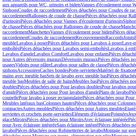
aux appareils pour WC, urinoirs et bidets
Vannes d'écoulement pour W
Siphons
Coudes de raccordement
Pièces détachées pour Coudes de ra
raccordement
Rallonges de coude de chasse
Pièces détachées pour Ral
d'urinoirs
Pièces détachées pour Vannes d'écoulement d'urinoirs
Siphon
de chasse
Pièces détachées pour Rallonges de coude de chasse
Mancho
raccordement
Manchettes
Vannes d'écoulement pour bidets
Pièces déta
raccordement
Coudes de raccordement
Recouvrements
Raccords
Joints
meuble
Lavabos à poser
Pièces détachées pour Lavabos à poser
Lave-m
emboîtés
Pièces détachées pour Lavabos semi-emboîtés
Lavabos à emb
Lavabos d'angle
Lavabos Comfort
Lavabos pour enfants
Pièces détach
pour Autres déversoirs muraux
Déversoirs muraux
Pièces détachées p
usages
Vidoirs pour plâtre
Lavabos pour salles de classe
Pièces détaché
siphons
Accessoires
Caches bondes
Porte-serviettes
Matériel de fixation
mains avec meuble bas
Sets de lavabo avec meuble bas
Pièces détaché
meuble bas
Meubles de salle de bains
Meubles bas
Pièces détachées po
doubles
Pièces détachées pour Pour lavabos doubles
Pour lavabos pou
d'angle
Pièces détachées pour Pour lavabos d'angle
Plans de lavabo
Piè
coupelle
Pour lavabo à poser rectangulaire
Pièces détachées pour Pour 
Meubles latéraux bas
Colonnes hautes
Pièces détachées pour Colonnes
compactes
Autres meubles
Pièces détachées pour Autres meubles
Etagè
serviettes et crochets porte-serviettes
Eléments d'éclairage
Poignées
Jeu
glace
Miroirs
Pièces détachées pour Miroirs
Avec éclairage intégrée
Pièc
pour Avec éclairage intégrée
Sans éclairage intégré
Pièces détachées po
lavabo
Pièces détachées pour Robinetteries de lavabo
Montage sur gorg
détachées pour Montage sur gorge, alimentation par piles
Montage sur 