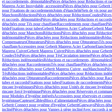
et raccordements, démontables
Pièces détachées pour Réductions et r
Mapress Acier Inoxydable, accessoires
Pièces détachées pour Geberit 
pour Fixations de raccordements
Joints d'étanchéité
Sets de vis pour a
Manchons
Réductions
Pièces détachées pour Réductions
Coudes
Pièces
et raccords, démontables
Pièces détachées pour Réductions et raccord
détachées pour Tés pour chauffage
Raccordements pour chauffage
Piè
bride
Fixations pour tubes
Geberit Mapress Acier Carbone
Geberit Map
détachées pour Manchons
Réductions
Pièces détachées pour Réductio
indémontables
Pièces détachées pour Réductions indémontables
Réduct
Compensateurs
Obturateurs
Pièces détachées pour Obturateurs
Tés pou
chauffage
Accessoires pour Geberit Mapress Acier Carbone
Etanchemen
Mapress Cuivre
Geberit Mapress Cuivre
Pièces détachées pour Geberi
Coudes
Tés
Pièces détachées pour Tés
Circulation interne
Pièces détach
Réductions indémontables
Réductions et raccordements, démontables
détachées pour Raccordements
Tés pour chauffage
Pièces détachées p
gaz
Pièces détachées pour Geberit Mapress Cuivre, gaz
Manchons
Pièc
Tés
Réductions indémontables
Pièces détachées pour Réductions indé
détachées pour Obturateurs
Raccordements
Pièces détachées pour Rac
tubes et raccords
Fixations pour tubes
Fixations de raccordements
Pièce
rinçage hygiéniques
Pièces détachées pour Unités de rinçage hygiéniq
rinçage forcé hygiénique
Pièces détachées pour Réservoirs et comman
pour Modules d’hygiène intégrés
Accessoires pour réservoirs et com
hygiénique
Capteurs
Câbles
Blocs d’alimentation
Pièces détachées pour
Geberit Connect pour système d'hygiène Geberit
Gateways
Pièces dét
incliné
Pièces détachées pour Vannes à siège incliné
Avec raccords à se