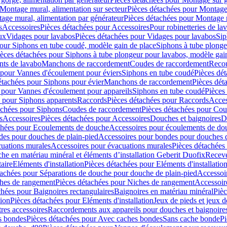
Montage mural, alimentation sur secteur
Pièces détachées pour Montage 
age mural, alimentation par générateur
Pièces détachées pour Montage m
s
Accessoires
Pièces détachées pour Accessoires
Pour robinetteries de la
ux
Vidages pour lavabos
Pièces détachées pour Vidages pour lavabos
Sip
our Siphons en tube coudé, modèle gain de place
Siphons à tube plonge
ièces détachées pour Siphons à tube plongeur pour lavabos, modèle gai
nts de lavabo
Manchons de raccordement
Coudes de raccordement
Reco
 pour Vannes d'écoulement pour éviers
Siphons en tube coudé
Pièces dé
étachées pour Siphons pour évier
Manchons de raccordement
Pièces dét
 pour Vannes d'écoulement pour appareils
Siphons en tube coudé
Pièces
s pour Siphons apparents
Raccords
Pièces détachées pour Raccords
Acces
achées pour Siphons
Coudes de raccordement
Pièces détachées pour Co
s
Accessoires
Pièces détachées pour Accessoires
Douches et baignoires
D
chées pour Ecoulements de douche
Accessoires pour écoulements de do
des pour douches de plain-pied
Accessoires pour bondes pour douches d
cuations murales
Accessoires pour évacuations murales
Pièces détachées
e en matériau minéral et éléments d’installation Geberit Duofix
Receve
aire
Eléments d'installation
Pièces détachées pour Eléments d'installatio
tachées pour Séparations de douche pour douche de plain-pied
Accessoi
hes de rangement
Pièces détachées pour Niches de rangement
Accessoir
chées pour Baignoires rectangulaires
Baignoires en matériau minéral
Pièc
tion
Pièces détachées pour Eléments d'installation
Jeux de pieds et jeux d
res accessoires
Raccordements aux appareils pour douches et baignoire
s bondes
Pièces détachées pour Avec caches bondes
Sans cache bonde
Pi