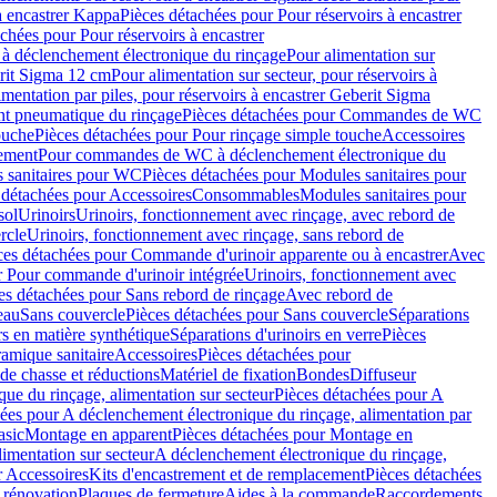
à encastrer Kappa
Pièces détachées pour Pour réservoirs à encastrer
chées pour Pour réservoirs à encastrer
 déclenchement électronique du rinçage
Pour alimentation sur
erit Sigma 12 cm
Pour alimentation sur secteur, pour réservoirs à
imentation par piles, pour réservoirs à encastrer Geberit Sigma
 pneumatique du rinçage
Pièces détachées pour Commandes de WC
ouche
Pièces détachées pour Pour rinçage simple touche
Accessoires
rement
Pour commandes de WC à déclenchement électronique du
 sanitaires pour WC
Pièces détachées pour Modules sanitaires pour
 détachées pour Accessoires
Consommables
Modules sanitaires pour
sol
Urinoirs
Urinoirs, fonctionnement avec rinçage, avec rebord de
rcle
Urinoirs, fonctionnement avec rinçage, sans rebord de
ces détachées pour Commande d'urinoir apparente ou à encastrer
Avec
r Pour commande d'urinoir intégrée
Urinoirs, fonctionnement avec
es détachées pour Sans rebord de rinçage
Avec rebord de
eau
Sans couvercle
Pièces détachées pour Sans couvercle
Séparations
rs en matière synthétique
Séparations d'urinoirs en verre
Pièces
ramique sanitaire
Accessoires
Pièces détachées pour
de chasse et réductions
Matériel de fixation
Bondes
Diffuseur
ue du rinçage, alimentation sur secteur
Pièces détachées pour A
ées pour A déclenchement électronique du rinçage, alimentation par
asic
Montage en apparent
Pièces détachées pour Montage en
imentation sur secteur
A déclenchement électronique du rinçage,
r Accessoires
Kits d'encastrement et de remplacement
Pièces détachées
 rénovation
Plaques de fermeture
Aides à la commande
Raccordements