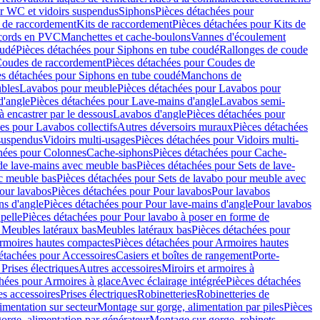
r WC et vidoirs suspendus
Siphons
Pièces détachées pour
 de raccordement
Kits de raccordement
Pièces détachées pour Kits de
ccords en PVC
Manchettes et cache-boulons
Vannes d'écoulement
oudé
Pièces détachées pour Siphons en tube coudé
Rallonges de coude
oudes de raccordement
Pièces détachées pour Coudes de
es détachées pour Siphons en tube coudé
Manchons de
bles
Lavabos pour meuble
Pièces détachées pour Lavabos pour
d'angle
Pièces détachées pour Lave-mains d'angle
Lavabos semi-
 encastrer par le dessous
Lavabos d'angle
Pièces détachées pour
es pour Lavabos collectifs
Autres déversoirs muraux
Pièces détachées
 suspendus
Vidoirs multi-usages
Pièces détachées pour Vidoirs multi-
hées pour Colonnes
Cache-siphons
Pièces détachées pour Cache-
de lave-mains avec meuble bas
Pièces détachées pour Sets de lave-
c meuble bas
Pièces détachées pour Sets de lavabo pour meuble avec
our lavabos
Pièces détachées pour Pour lavabos
Pour lavabos
ns d'angle
Pièces détachées pour Pour lave-mains d'angle
Pour lavabos
pelle
Pièces détachées pour Pour lavabo à poser en forme de
 Meubles latéraux bas
Meubles latéraux bas
Pièces détachées pour
rmoires hautes compactes
Pièces détachées pour Armoires hautes
étachées pour Accessoires
Casiers et boîtes de rangement
Porte-
Prises électriques
Autres accessoires
Miroirs et armoires à
hées pour Armoires à glace
Avec éclairage intégrée
Pièces détachées
es accessoires
Prises électriques
Robinetteries
Robinetteries de
imentation sur secteur
Montage sur gorge, alimentation par piles
Pièces
orge, alimentation par générateur
Montage sur gorge, robinets