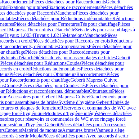
s
Raccordements
Pièces détachées pour Raccordements
Geberit
ords
Fixations pour tubes
Fixations de raccordements
Pièces détachées
ces détachées pour Raccords
Manchons
Pièces détachées pour
ontables
Pièces détachées pour Réductions indémontables
Réductions
metures
Pièces détachées pour Fermetures
Tés pour chauffage
Pièces
berit Mapress Therm
Joints d'étanchéité
Sets de vis pour assemblages à
one
Tuyaux 1.0034
Tuyaux 1.0215
Mamelons
Manchons
Pièces
ccords en croix
Pièces détachées pour Raccords en croix
Réductions
et raccordements, démontables
Compensateurs
Pièces détachées pour
ur chauffage
Pièces détachées pour Raccordements pour
nts
Joints d'étanchéité
Sets de vis pour assemblages de brides
Geberit
s
Pièces détachées pour Réductions
Coudes
Pièces détachées pour
ccords en croix
Réductions indémontables
Pièces détachées pour
teurs
Pièces détachées pour Obturateurs
Raccordements
Pièces
 pour Raccordements pour chauffage
Geberit Mapress Cuivre,
ons
Coudes
Pièces détachées pour Coudes
Tés
Pièces détachées pour
our Réductions et raccordements, démontables
Obturateurs
Pièces
pour Accessoires pour Geberit Mapress Cuivre
Etanchements pour
vis pour assemblages de brides
Système d'hygiène Geberit
Unités de
rtures et plaques de fermeture
Réservoirs et commandes de WC avec
inçage forcé hygiénique
Modules d’hygiène intégrés
Pièces détachées
essoires pour réservoirs et commandes de WC avec rinçage forcé
our système d'hygiène Geberit
Pièces détachées pour Accessoires
urs
Capteurs
Matériel de montage
Armatures brutes
Vannes à siège
accords à sertir Mepla
Pièces détachées pour Avec raccords à sertir