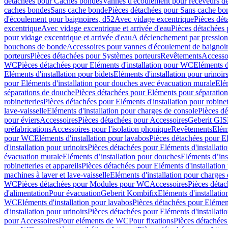
détachées pour Caches bondes
Vannes d'écoulement pour receveurs d
caches bondes
Sans cache bonde
Pièces détachées pour Sans cache bo
d'écoulement pour baignoires, d52
Avec vidage excentrique
Pièces dét
excentrique
Avec vidage excentrique et arrivée d'eau
Pièces détachées 
pour vidage excentrique et arrivée d'eau
A déclenchement par pressio
bouchons de bonde
Accessoires pour vannes d'écoulement de baignoi
porteurs
Pièces détachées pour Systèmes porteurs
Revêtements
Accesso
WC
Pièces détachées pour Eléments d'installation pour WC
Eléments d
Eléments d'installation pour bidets
Eléments d'installation pour urinoir
pour Eléments d'installation pour douches avec évacuation murale
Elé
séparations de douche
Pièces détachées pour Eléments pour séparatio
robinetteries
Pièces détachées pour Eléments d'installation pour robinet
lave-vaisselle
Eléments d'installation pour charges de console
Pièces dé
pour éviers
Accessoires
Pièces détachées pour Accessoires
Geberit GIS
préfabrications
Accessoires pour l'isolation phonique
Revêtements
Eléme
pour WC
Eléments d'installation pour lavabos
Pièces détachées pour El
d'installation pour urinoirs
Pièces détachées pour Eléments d'installatio
évacuation murale
Eléments d’installation pour douches
Eléments d’ins
robinetteries et appareils
Pièces détachées pour Eléments d'installation 
machines à laver et lave-vaisselle
Eléments d'installation pour charges
WC
Pièces détachées pour Modules pour WC
Accessoires
Pièces détac
d'alimentation
Pour évacuation
Geberit Kombifix
Eléments d'installatio
WC
Eléments d'installation pour lavabos
Pièces détachées pour Elément
d'installation pour urinoirs
Pièces détachées pour Eléments d'installatio
pour Accessoires
Pour eléments de WC
Pour fixations
Pièces détachées