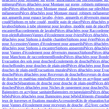
mitigeurs
Pièces détachées pour Montage sur gorge, robinets mitigeurs
piles
Pièces détachées pour Montage mural, alimentation par piles
Mont
mélangeurs
Pièces détachées pour Montage mural, robinets mélangeur
aux appareils pour espace lavabo, éviers, appareils et déversoirs mura
coudé
Siphons en tube coudé, modèle gain de place
Pièces détachées p
lavabos
Siphons à tube plongeur pour lavabos, modèle gain de place
P
encastrer
Raccordements de lavabo
Pièces détachées pour Raccordeme
trop-plein
Rallonges
Vannes d'écoulement pour éviers
Pièces détachées
détachées pour Siphons à double chambre
Siphons pour évier
Pièces d
pour Accessoires
Vannes d'écoulement pour appareils
Pièces détachées
détachées pour Siphons à encastrer
Siphons apparents
Pièces détachée
pour Vannes d'écoulement pour déversoirs muraux
Siphons
Pièces dét
pour Manchons de raccordement
Bondes
Pièces détachées pour Bonde
Evacuation des sols pour douches
Ecoulements de douche
Pièces déta
douche
Bondes pour douches de plain-pied
Pièces détachées pour Bon
douches de plain-pied
Evacuations murales
Pièces détachées pour Eva
douche
Pièces détachées pour Receveurs de douche
Receveurs de douch
de douche en matériau minéral
Receveurs de douche en acrylique sanit
de douche
Séparations de douche pour douche de plain-pied
Pièces dé
douches
Pièces détachées pour Niches de rangement pour douches
Nic
Baignoires en acrylique sanitaire
Baignoires rectangulaires
Pièces déta
bébés
Pièces détachées pour Baignoires pour bébés
Eléments d'installa
jeux de traverses et fixations murales
Accessoires
Kits de réparation
Aut
pour Vannes d'écoulement pour receveurs de douche, d52
Avec cache