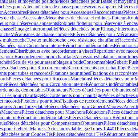
ant
Basse et moyenne position
Pièces détachées pour Basse et moyenne 
achées pour Attenant
Tubes de chasse pour réservoirs apparents
Pièces d
on
Accessoires
Pièces détachées pour Accessoires
Raccordements
Pièces 
s de chasse
Accessoires
Mécanismes de chasse et robinets flotteurs
Robin
eurs pour réservoirs apparents
Robinets flotteurs pour réservoirs à encas
 chasse
Rinçage interrompable
Pièces détachées pour Rinçage interromp
touche
Mécanismes de chasse complets
Pièces détachées pour Mécanisme
 multicouche
Tuyaux multicouche avec résistance chauffante
Raccords
étachées pour Circulation interne
Réductions indémontables
Réductions e
rdements
Distributeurs avec raccordement à visser
Répartiteur avec raccor
es pour Raccordements pour chauffage
Accessoires
Isolations pour tubes
nchéité
Sets de vis pour assemblages à bride
Consommables
Geberit Push
ces détachées pour Raccordements
Raccordements pour chauffage
Pièce
ts pour tubes et raccords
Fixations pour tubes
Fixations de raccordeme
ords
Pièces détachées pour Raccords
Manchons
Pièces détachées pour 
erne
Pièces détachées pour Circulation interne
Réductions indémontables
cordements, démontables
Obturateurs
Pièces détachées pour Obturateurs
R
ur Tés pour chauffage
Raccordements pour chauffage
Pièces détachées 
et raccords
Fixations pour tubes
Fixations de raccordements
Pièces détac
apress Acier Inoxydable
Pièces détachées pour Geberit Mapress Acier 
s
Manchons
Pièces détachées pour Manchons
Réductions
Pièces détaché
on interne
Réductions indémontables
Pièces détachées pour Réductions 
eurs
Pièces détachées pour Compensateurs
Obturateurs
Pièces détachées 
es pour Geberit Mapress Acier Inoxydable, gaz
Tubes 1.4401
Pièces dét
 détachées pour Coudes
Tés
Pièces détachées pour Tés
Réductions indém