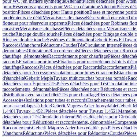
pour WC, en matière synthétique
Attenant
Pièces détachées pour Atten
pour Réservoirs apparents pour WC, en céramique
Attenant
Pièces dét
position
Pièces détachées pour Haute position
Basse et moyenne positi
modérateurs de débit
Mécanismes de chasse
Réservoirs à encastrer
Tube
flotteurs pour réservoirs apparents
Pièces détachées pour Robinets flott
encastrer
Mécanismes de chasse
Pièces détachées pour Mécanismes de
touche
Rinçage double touche
Pièces détachées pour Rinçage double 
Rinçage double touche
Systèmes d'alimentation
Geberit FlowFit
Tuyaux
Raccords
Manchons
Réductions
Coudes
Tés
Circulation interne
Pièces d
démontables
Obturateurs
Raccordements
Pièces détachées pour Racco
chauffage, démontables
Raccordements pour chauffage
Pièces détaché
raccords
Fixations pour tubes
Fixations pour raccordements
Joints d'éta
chauffage
Raccords
Pièces détachées pour Raccords
Raccordements
Piè
détachées pour Accessoires
Isolations pour tubes et raccords
Etanchemen
d'étanchéité
Geberit Mepla
Tuyaux multicouches pour eau potable
Racc
détachées pour Équerres
Tés
Pièces détachées pour Tés
Circulation int
raccordements, démontables
Pièces détachées pour Réductions et rac
distribution avec raccord fileté
Tés pour chauffage
Pièces détachées po
Accessoires
Isolations pour tubes et raccords
Etanchements pour tubes 
pour assemblages à bride
Geberit Mapress Acier Inoxydable
Geberit M
1.4401
Tuyaux 1.4521
Pièces détachées pour Tuyaux 1.4521
Mamelon
détachées pour Tés
Circulation interne
Pièces détachées pour Circulati
détachées pour Réductions et raccordements, démontables
Compensat
Raccordements
Geberit Mapress Acier Inoxydable, gaz
Pièces détaché
Manchons
Réductions
Pièces détachées pour Réductions
Coudes
Pièces