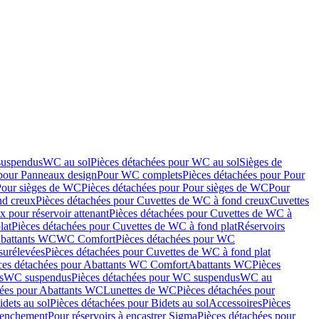
suspendus
WC au sol
Pièces détachées pour WC au sol
Sièges de
 pour Panneaux design
Pour WC complets
Pièces détachées pour Pour
Pour sièges de WC
Pièces détachées pour Pour sièges de WC
Pour
nd creux
Pièces détachées pour Cuvettes de WC à fond creux
Cuvettes
 pour réservoir attenant
Pièces détachées pour Cuvettes de WC à
lat
Pièces détachées pour Cuvettes de WC à fond plat
Réservoirs
Abattants WC
WC Comfort
Pièces détachées pour WC
surélevées
Pièces détachées pour Cuvettes de WC à fond plat
ces détachées pour Abattants WC Comfort
Abattants WC
Pièces
s
WC suspendus
Pièces détachées pour WC suspendus
WC au
hées pour Abattants WC
Lunettes de WC
Pièces détachées pour
idets au sol
Pièces détachées pour Bidets au sol
Accessoires
Pièces
clenchement
Pour réservoirs à encastrer Sigma
Pièces détachées pour