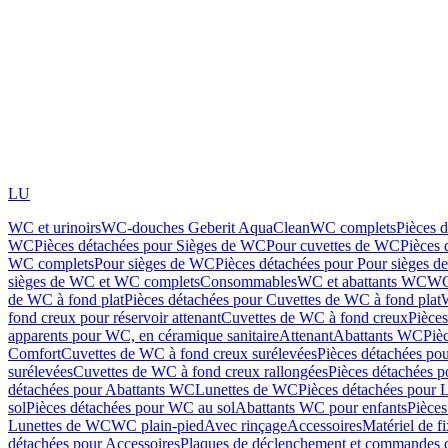
LU
WC et urinoirs
WC-douches Geberit AquaClean
WC complets
Pièces 
WC
Pièces détachées pour Sièges de WC
Pour cuvettes de WC
Pièces 
WC complets
Pour sièges de WC
Pièces détachées pour Pour sièges 
sièges de WC et WC complets
Consommables
WC et abattants WC
WC
de WC à fond plat
Pièces détachées pour Cuvettes de WC à fond plat
fond creux pour réservoir attenant
Cuvettes de WC à fond creux
Pièce
apparents pour WC, en céramique sanitaire
Attenant
Abattants WC
Piè
Comfort
Cuvettes de WC à fond creux surélevées
Pièces détachées po
surélevées
Cuvettes de WC à fond creux rallongées
Pièces détachées p
détachées pour Abattants WC
Lunettes de WC
Pièces détachées pour 
sol
Pièces détachées pour WC au sol
Abattants WC pour enfants
Pièces
Lunettes de WC
WC plain-pied
Avec rinçage
Accessoires
Matériel de f
détachées pour Accessoires
Plaques de déclenchement et commandes