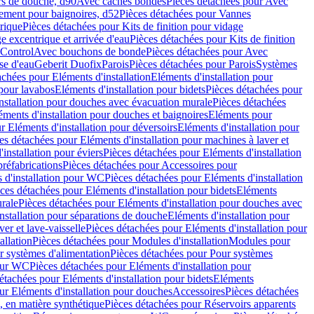
rs de douche, d90
Avec caches bondes
Pièces détachées pour Avec
ement pour baignoires, d52
Pièces détachées pour Vannes
trique
Pièces détachées pour Kits de finition pour vidage
ge excentrique et arrivée d'eau
Pièces détachées pour Kits de finition
hControl
Avec bouchons de bonde
Pièces détachées pour Avec
se d'eau
Geberit Duofix
Parois
Pièces détachées pour Parois
Systèmes
achées pour Eléments d'installation
Eléments d'installation pour
 pour lavabos
Eléments d'installation pour bidets
Pièces détachées pour
nstallation pour douches avec évacuation murale
Pièces détachées
ments d'installation pour douches et baignoires
Eléments pour
r Eléments d'installation pour déversoirs
Eléments d'installation pour
es détachées pour Eléments d'installation pour machines à laver et
installation pour éviers
Pièces détachées pour Eléments d'installation
réfabrications
Pièces détachées pour Accessoires pour
 d'installation pour WC
Pièces détachées pour Eléments d'installation
ces détachées pour Eléments d'installation pour bidets
Eléments
urale
Pièces détachées pour Eléments d'installation pour douches avec
nstallation pour séparations de douche
Eléments d'installation pour
er et lave-vaisselle
Pièces détachées pour Eléments d'installation pour
allation
Pièces détachées pour Modules d'installation
Modules pour
r systèmes d'alimentation
Pièces détachées pour Pour systèmes
pour WC
Pièces détachées pour Eléments d'installation pour
étachées pour Eléments d'installation pour bidets
Eléments
ur Eléments d'installation pour douches
Accessoires
Pièces détachées
 en matière synthétique
Pièces détachées pour Réservoirs apparents