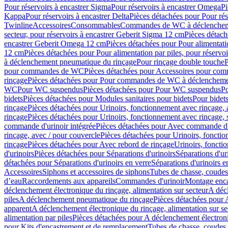
Pour réservoirs à encastrer Sigma
Pour réservoirs à encastrer Omega
Pi
Kappa
Pour réservoirs à encastrer Delta
Pièces détachées pour Pour rés
Twinline
Accessoires
Consommables
Commandes de WC à déclenchemen
secteur, pour réservoirs à encastrer Geberit Sigma 12 cm
Pièces détach
encastrer Geberit Omega 12 cm
Pièces détachées pour Pour alimentati
12 cm
Pièces détachées pour Pour alimentation par piles, pour réservo
à déclenchement pneumatique du rinçage
Pour rinçage double touche
P
pour commandes de WC
Pièces détachées pour Accessoires pour c
rinçage
Pièces détachées pour Pour commandes de WC à déclenchemen
WC
Pour WC suspendus
Pièces détachées pour Pour WC suspendus
P
bidets
Pièces détachées pour Modules sanitaires pour bidets
Pour bidets
rinçage
Pièces détachées pour Urinoirs, fonctionnement avec rinçage, 
rinçage
Pièces détachées pour Urinoirs, fonctionnement avec rinçage, 
commande d'urinoir intégrée
Pièces détachées pour Avec commande d'u
rinçage, avec / pour couvercle
Pièces détachées pour Urinoirs, fonctio
rinçage
Pièces détachées pour Avec rebord de rinçage
Urinoirs, foncti
d'urinoirs
Pièces détachées pour Séparations d'urinoirs
Séparations d'ur
détachées pour Séparations d'urinoirs en verre
Séparations d'urinoirs e
Accessoires
Siphons et accessoires de siphons
Tubes de chasse, coudes
d’eau
Raccordements aux appareils
Commandes d'urinoir
Montage enca
déclenchement électronique du rinçage, alimentation sur secteur
A décl
piles
A déclenchement pneumatique du rinçage
Pièces détachées pour
apparent
A déclenchement électronique du rinçage, alimentation sur se
alimentation par piles
Pièces détachées pour A déclenchement électroni
pour Kits d'encastrement et de remplacement
Tubes de chasse, coudes 