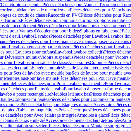
C et vidoirs suspendus
Pièces détachées pour Vannes d'écoulement pou
ccordement
Manchons de raccordement
Pièces détachées pour Manchons
longes de coude de chasse
Raccords en PVC
Pièces détachées pour Ra
s d'urinoirs
Pièces détachées pour Siphons d'urinoirs
Siphons en tube c
ns de raccordement
Pièces détachées pour Manchons de raccordement
C
chées pour Vannes d'écoulement pour bidets
Siphons en tube coudé
Pièc
Point d'eau
Lavabos
Lavabos
Pièces détachées pour Lavabos
Lavabos dou
ains
Pièces détachées pour Lave-mains
Lave-mains à poser
Lave-mains 
oîter
Lavabos à encastrer par le dessous
Pièces détachées pour Lavabos à
ées pour Lavabos pour enfants
Lavabos
Lavabos collectifs
Pièces détaché
our Déversoirs muraux
Vidoirs suspendus
Pièces détachées pour Vidoirs
es pour Lavabos pour salles de classe
Accessoires
Colonnes
Pièces détac
Caches décoratifs
Etagères murales
Sets de lavabo avec meuble bas
Sets 
es pour Sets de lavabo avec meuble bas
Sets de lavabo pour meuble ave
ur Meubles bas
Pour lave-mains
Pièces détachées pour Pour lave-mains
P
r meuble
Pièces détachées pour Pour lavabos pour meuble
Pour lave-mai
ces détachées pour Plans de lavabo
Pour lavabo à poser en forme de cou
lavabo à poser rectangulaire
Meubles latéraux bas
Pièces détachées pour
 hautes
Colonnes mi-hautes
Pièces détachées pour Colonnes mi-hautes
A
res murales
Pièces détachées pour Etagères murales
Accessoires
Pièces d
x de pieds
Tableaux magnétiques
Prises électriques
Pièces détachées pour 
es détachées pour Avec éclairage intégrée
Armoires à glace
Pièces détac
ur Sans éclairage intégré
Accessoires
Eléments d'éclairage
Poignées
Autr
e, alimentation sur secteur
Pièces détachées pour Montage sur gorge, al
gorge, alimentation par générateur
Pièces détachées pour Montage sur g