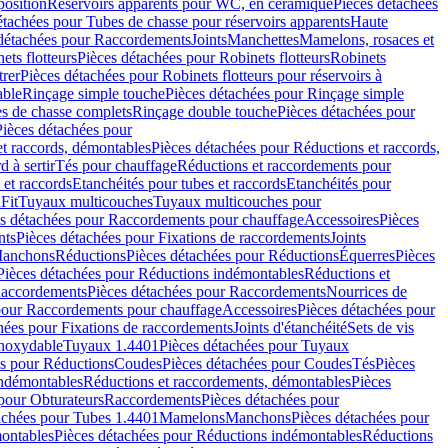
position
Réservoirs apparents pour WC, en céramique
Pièces détachées
étachées pour Tubes de chasse pour réservoirs apparents
Haute
détachées pour Raccordements
Joints
Manchettes
Mamelons, rosaces et
ets flotteurs
Pièces détachées pour Robinets flotteurs
Robinets
trer
Pièces détachées pour Robinets flotteurs pour réservoirs à
able
Rinçage simple touche
Pièces détachées pour Rinçage simple
s de chasse complets
Rinçage double touche
Pièces détachées pour
Pièces détachées pour
t raccords, démontables
Pièces détachées pour Réductions et raccords,
d à sertir
Tés pour chauffage
Réductions et raccordements pour
 et raccords
Etanchéités pour tubes et raccords
Etanchéités pour
Fit
Tuyaux multicouches
Tuyaux multicouches pour
s détachées pour Raccordements pour chauffage
Accessoires
Pièces
nts
Pièces détachées pour Fixations de raccordements
Joints
Manchons
Réductions
Pièces détachées pour Réductions
Équerres
Pièces
Pièces détachées pour Réductions indémontables
Réductions et
accordements
Pièces détachées pour Raccordements
Nourrices de
pour Raccordements pour chauffage
Accessoires
Pièces détachées pour
hées pour Fixations de raccordements
Joints d'étanchéité
Sets de vis
Inoxydable
Tuyaux 1.4401
Pièces détachées pour Tuyaux
es pour Réductions
Coudes
Pièces détachées pour Coudes
Tés
Pièces
indémontables
Réductions et raccordements, démontables
Pièces
pour Obturateurs
Raccordements
Pièces détachées pour
achées pour Tubes 1.4401
Mamelons
Manchons
Pièces détachées pour
ontables
Pièces détachées pour Réductions indémontables
Réductions