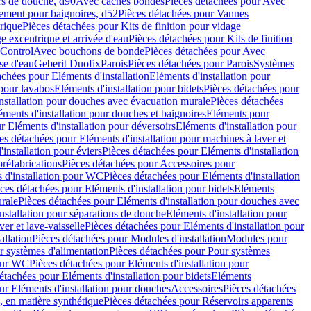
rs de douche, d90
Avec caches bondes
Pièces détachées pour Avec
ement pour baignoires, d52
Pièces détachées pour Vannes
trique
Pièces détachées pour Kits de finition pour vidage
ge excentrique et arrivée d'eau
Pièces détachées pour Kits de finition
hControl
Avec bouchons de bonde
Pièces détachées pour Avec
se d'eau
Geberit Duofix
Parois
Pièces détachées pour Parois
Systèmes
achées pour Eléments d'installation
Eléments d'installation pour
 pour lavabos
Eléments d'installation pour bidets
Pièces détachées pour
nstallation pour douches avec évacuation murale
Pièces détachées
ments d'installation pour douches et baignoires
Eléments pour
r Eléments d'installation pour déversoirs
Eléments d'installation pour
es détachées pour Eléments d'installation pour machines à laver et
installation pour éviers
Pièces détachées pour Eléments d'installation
réfabrications
Pièces détachées pour Accessoires pour
 d'installation pour WC
Pièces détachées pour Eléments d'installation
ces détachées pour Eléments d'installation pour bidets
Eléments
urale
Pièces détachées pour Eléments d'installation pour douches avec
nstallation pour séparations de douche
Eléments d'installation pour
er et lave-vaisselle
Pièces détachées pour Eléments d'installation pour
allation
Pièces détachées pour Modules d'installation
Modules pour
r systèmes d'alimentation
Pièces détachées pour Pour systèmes
pour WC
Pièces détachées pour Eléments d'installation pour
étachées pour Eléments d'installation pour bidets
Eléments
ur Eléments d'installation pour douches
Accessoires
Pièces détachées
 en matière synthétique
Pièces détachées pour Réservoirs apparents