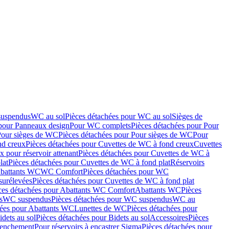
suspendus
WC au sol
Pièces détachées pour WC au sol
Sièges de
 pour Panneaux design
Pour WC complets
Pièces détachées pour Pour
Pour sièges de WC
Pièces détachées pour Pour sièges de WC
Pour
nd creux
Pièces détachées pour Cuvettes de WC à fond creux
Cuvettes
 pour réservoir attenant
Pièces détachées pour Cuvettes de WC à
lat
Pièces détachées pour Cuvettes de WC à fond plat
Réservoirs
Abattants WC
WC Comfort
Pièces détachées pour WC
surélevées
Pièces détachées pour Cuvettes de WC à fond plat
ces détachées pour Abattants WC Comfort
Abattants WC
Pièces
s
WC suspendus
Pièces détachées pour WC suspendus
WC au
hées pour Abattants WC
Lunettes de WC
Pièces détachées pour
idets au sol
Pièces détachées pour Bidets au sol
Accessoires
Pièces
clenchement
Pour réservoirs à encastrer Sigma
Pièces détachées pour