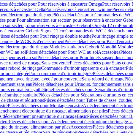
èces détachées pour Pour réservoirs à encastrer Omega
Pour réservoirs 
ervoirs à encastrer Delta
Pour réservoirs à encastrer Twinline
Pièces déta
t électronique du rinçage
Pièces détachées pour Commandes de WC à
ées pour Pour alimentation sur secteur, pour réservoirs à encastrer Geb
on sur secteur, pour réservoirs à encastrer Geberit Omega 12 cm
Pour al
irs à encastrer Geberit Sigma 12 cm
Commandes de WC à déclenchement
ièces détachées pour Pour rinçage double touche
Pour rinçage simple t
ommandes de WC
Kits d'encastrement
Pièces détachées pour Kits d'encast
t électronique du rinçage
Modules sanitaires Geberit Monolith
Modules
our WC au sol
Pièces détachées pour Pour WC au sol
Accessoires
Pièces
 suspendus et au sol
Pièces détachées pour Pour bidets suspendus et au 
avec rebord de rinçage
Sans couvercle
Pièces détachées pour Sans couve
sans rebord de rinçage
Commande d'urinoir apparente ou à encastrer
Piè
rinoir intégrée
Pour commande d'urinoir intégrée
Pièces détachées pou
nnement avec rinçage, avec / pour couvercle
Sans rebord de rinçage
Pièc
onnement sans eau
Pièces détachées pour Urinoirs, fonctionnement sans 
inoirs en matière synthétique
Pièces détachées pour Séparations d'urinoi
n céramique sanitaire
Pièces détachées pour Séparations d'urinoirs en cé
 de chasse et réductions
Pièces détachées pour Tubes de chasse, coudes 
stré
Pièces détachées pour Montage encastré
A déclenchement électroniq
enchement électronique du rinçage, alimentation par piles
Pièces détach
 A déclenchement pneumatique du rinçage
Basic
Pièces détachées pour B
cteur
Pièces détachées pour A déclenchement électronique du rinçage, al
que du rinçage, alimentation par piles
Accessoires
Pièces détachées pou
de chasse et réductions
Sets de rénovation
Pièces détachées pour Sets de