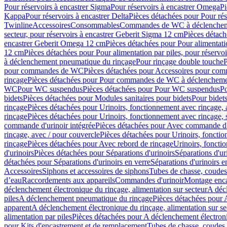
Pour réservoirs à encastrer Sigma
Pour réservoirs à encastrer Omega
Pi
Kappa
Pour réservoirs à encastrer Delta
Pièces détachées pour Pour rés
Twinline
Accessoires
Consommables
Commandes de WC à déclenchemen
secteur, pour réservoirs à encastrer Geberit Sigma 12 cm
Pièces détach
encastrer Geberit Omega 12 cm
Pièces détachées pour Pour alimentati
12 cm
Pièces détachées pour Pour alimentation par piles, pour réservo
à déclenchement pneumatique du rinçage
Pour rinçage double touche
P
pour commandes de WC
Pièces détachées pour Accessoires pour c
rinçage
Pièces détachées pour Pour commandes de WC à déclenchemen
WC
Pour WC suspendus
Pièces détachées pour Pour WC suspendus
P
bidets
Pièces détachées pour Modules sanitaires pour bidets
Pour bidets
rinçage
Pièces détachées pour Urinoirs, fonctionnement avec rinçage, 
rinçage
Pièces détachées pour Urinoirs, fonctionnement avec rinçage, 
commande d'urinoir intégrée
Pièces détachées pour Avec commande d'u
rinçage, avec / pour couvercle
Pièces détachées pour Urinoirs, fonctio
rinçage
Pièces détachées pour Avec rebord de rinçage
Urinoirs, foncti
d'urinoirs
Pièces détachées pour Séparations d'urinoirs
Séparations d'ur
détachées pour Séparations d'urinoirs en verre
Séparations d'urinoirs e
Accessoires
Siphons et accessoires de siphons
Tubes de chasse, coudes
d’eau
Raccordements aux appareils
Commandes d'urinoir
Montage enca
déclenchement électronique du rinçage, alimentation sur secteur
A décl
piles
A déclenchement pneumatique du rinçage
Pièces détachées pour
apparent
A déclenchement électronique du rinçage, alimentation sur se
alimentation par piles
Pièces détachées pour A déclenchement électroni
pour Kits d'encastrement et de remplacement
Tubes de chasse, coudes 