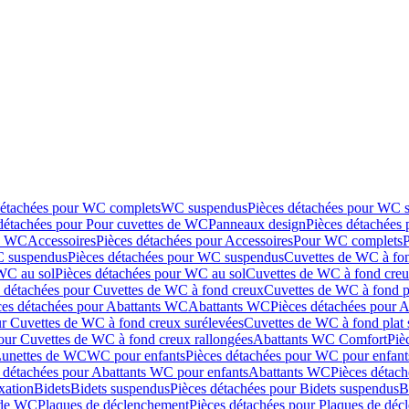
détachées pour WC complets
WC suspendus
Pièces détachées pour WC 
détachées pour Pour cuvettes de WC
Panneaux design
Pièces détachées
de WC
Accessoires
Pièces détachées pour Accessoires
Pour WC complets
 suspendus
Pièces détachées pour WC suspendus
Cuvettes de WC à fo
WC au sol
Pièces détachées pour WC au sol
Cuvettes de WC à fond creux
s détachées pour Cuvettes de WC à fond creux
Cuvettes de WC à fond p
ces détachées pour Abattants WC
Abattants WC
Pièces détachées pour 
ur Cuvettes de WC à fond creux surélevées
Cuvettes de WC à fond plat 
our Cuvettes de WC à fond creux rallongées
Abattants WC Comfort
Piè
Lunettes de WC
WC pour enfants
Pièces détachées pour WC pour enfant
 détachées pour Abattants WC pour enfants
Abattants WC
Pièces détac
ixation
Bidets
Bidets suspendus
Pièces détachées pour Bidets suspendus
B
 de WC
Plaques de déclenchement
Pièces détachées pour Plaques de dé