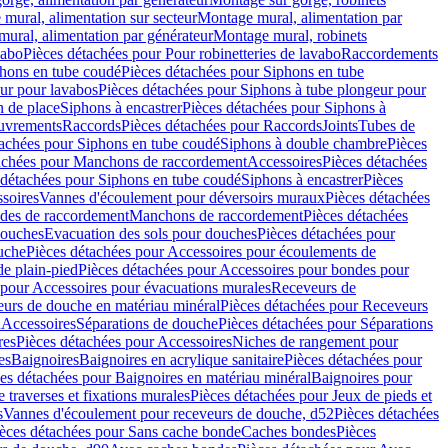
mural, alimentation sur secteur
Montage mural, alimentation par
ural, alimentation par générateur
Montage mural, robinets
vabo
Pièces détachées pour Pour robinetteries de lavabo
Raccordements
hons en tube coudé
Pièces détachées pour Siphons en tube
ur pour lavabos
Pièces détachées pour Siphons à tube plongeur pour
n de place
Siphons à encastrer
Pièces détachées pour Siphons à
uvrements
Raccords
Pièces détachées pour Raccords
Joints
Tubes de
tachées pour Siphons en tube coudé
Siphons à double chambre
Pièces
achées pour Manchons de raccordement
Accessoires
Pièces détachées
 détachées pour Siphons en tube coudé
Siphons à encastrer
Pièces
soires
Vannes d'écoulement pour déversoirs muraux
Pièces détachées
udes de raccordement
Manchons de raccordement
Pièces détachées
ouches
Evacuation des sols pour douches
Pièces détachées pour
uche
Pièces détachées pour Accessoires pour écoulements de
e plain-pied
Pièces détachées pour Accessoires pour bondes pour
 pour Accessoires pour évacuations murales
Receveurs de
urs de douche en matériau minéral
Pièces détachées pour Receveurs
n
Accessoires
Séparations de douche
Pièces détachées pour Séparations
res
Pièces détachées pour Accessoires
Niches de rangement pour
es
Baignoires
Baignoires en acrylique sanitaire
Pièces détachées pour
es détachées pour Baignoires en matériau minéral
Baignoires pour
e traverses et fixations murales
Pièces détachées pour Jeux de pieds et
s
Vannes d'écoulement pour receveurs de douche, d52
Pièces détachées
èces détachées pour Sans cache bonde
Caches bondes
Pièces