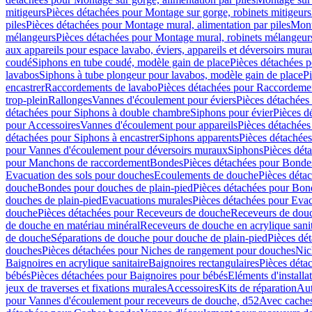
mitigeurs
Pièces détachées pour Montage sur gorge, robinets mitigeurs
piles
Pièces détachées pour Montage mural, alimentation par piles
Mont
mélangeurs
Pièces détachées pour Montage mural, robinets mélangeur
aux appareils pour espace lavabo, éviers, appareils et déversoirs mura
coudé
Siphons en tube coudé, modèle gain de place
Pièces détachées p
lavabos
Siphons à tube plongeur pour lavabos, modèle gain de place
P
encastrer
Raccordements de lavabo
Pièces détachées pour Raccordeme
trop-plein
Rallonges
Vannes d'écoulement pour éviers
Pièces détachées
détachées pour Siphons à double chambre
Siphons pour évier
Pièces d
pour Accessoires
Vannes d'écoulement pour appareils
Pièces détachées
détachées pour Siphons à encastrer
Siphons apparents
Pièces détachée
pour Vannes d'écoulement pour déversoirs muraux
Siphons
Pièces dét
pour Manchons de raccordement
Bondes
Pièces détachées pour Bonde
Evacuation des sols pour douches
Ecoulements de douche
Pièces déta
douche
Bondes pour douches de plain-pied
Pièces détachées pour Bon
douches de plain-pied
Evacuations murales
Pièces détachées pour Eva
douche
Pièces détachées pour Receveurs de douche
Receveurs de douch
de douche en matériau minéral
Receveurs de douche en acrylique sanit
de douche
Séparations de douche pour douche de plain-pied
Pièces dé
douches
Pièces détachées pour Niches de rangement pour douches
Nic
Baignoires en acrylique sanitaire
Baignoires rectangulaires
Pièces déta
bébés
Pièces détachées pour Baignoires pour bébés
Eléments d'installa
jeux de traverses et fixations murales
Accessoires
Kits de réparation
Aut
pour Vannes d'écoulement pour receveurs de douche, d52
Avec cache