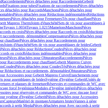
s
Raccordements
Pièces détachées pour Raccordements
Geberit
ords
Fixations pour tubes
Fixations de raccordements
Pièces détachées
ces détachées pour Raccords
Manchons
Pièces détachées pour
ontables
Pièces détachées pour Réductions indémontables
Réductions
metures
Pièces détachées pour Fermetures
Tés pour chauffage
Pièces
berit Mapress Therm
Joints d'étanchéité
Sets de vis pour assemblages à
one
Tuyaux 1.0034
Tuyaux 1.0215
Mamelons
Manchons
Pièces
ccords en croix
Pièces détachées pour Raccords en croix
Réductions
et raccordements, démontables
Compensateurs
Pièces détachées pour
ur chauffage
Pièces détachées pour Raccordements pour
nts
Joints d'étanchéité
Sets de vis pour assemblages de brides
Geberit
s
Pièces détachées pour Réductions
Coudes
Pièces détachées pour
ccords en croix
Réductions indémontables
Pièces détachées pour
teurs
Pièces détachées pour Obturateurs
Raccordements
Pièces
 pour Raccordements pour chauffage
Geberit Mapress Cuivre,
ons
Coudes
Pièces détachées pour Coudes
Tés
Pièces détachées pour
our Réductions et raccordements, démontables
Obturateurs
Pièces
pour Accessoires pour Geberit Mapress Cuivre
Etanchements pour
vis pour assemblages de brides
Système d'hygiène Geberit
Unités de
rtures et plaques de fermeture
Réservoirs et commandes de WC avec
inçage forcé hygiénique
Modules d’hygiène intégrés
Pièces détachées
essoires pour réservoirs et commandes de WC avec rinçage forcé
our système d'hygiène Geberit
Pièces détachées pour Accessoires
urs
Capteurs
Matériel de montage
Armatures brutes
Vannes à siège
accords à sertir Mepla
Pièces détachées pour Avec raccords à sertir