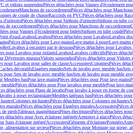
C et vidoirs suspendus
Pièces détachées pour Vannes d'écoulement pou
ccordement
Manchons de raccordement
Pièces détachées pour Manchons
longes de coude de chasse
Raccords en PVC
Pièces détachées pour Ra
s d'urinoirs
Pièces détachées pour Siphons d'urinoirs
Siphons en tube c
ns de raccordement
Pièces détachées pour Manchons de raccordement
C
chées pour Vannes d'écoulement pour bidets
Siphons en tube coudé
Pièc
Point d'eau
Lavabos
Lavabos
Pièces détachées pour Lavabos
Lavabos dou
ains
Pièces détachées pour Lave-mains
Lave-mains à poser
Lave-mains 
oîter
Lavabos à encastrer par le dessous
Pièces détachées pour Lavabos à
ées pour Lavabos pour enfants
Lavabos
Lavabos collectifs
Pièces détaché
our Déversoirs muraux
Vidoirs suspendus
Pièces détachées pour Vidoirs
es pour Lavabos pour salles de classe
Accessoires
Colonnes
Pièces détac
Caches décoratifs
Etagères murales
Sets de lavabo avec meuble bas
Sets 
es pour Sets de lavabo avec meuble bas
Sets de lavabo pour meuble ave
ur Meubles bas
Pour lave-mains
Pièces détachées pour Pour lave-mains
P
r meuble
Pièces détachées pour Pour lavabos pour meuble
Pour lave-mai
ces détachées pour Plans de lavabo
Pour lavabo à poser en forme de cou
lavabo à poser rectangulaire
Meubles latéraux bas
Pièces détachées pour
 hautes
Colonnes mi-hautes
Pièces détachées pour Colonnes mi-hautes
A
res murales
Pièces détachées pour Etagères murales
Accessoires
Pièces d
x de pieds
Tableaux magnétiques
Prises électriques
Pièces détachées pour 
es détachées pour Avec éclairage intégrée
Armoires à glace
Pièces détac
ur Sans éclairage intégré
Accessoires
Eléments d'éclairage
Poignées
Autr
e, alimentation sur secteur
Pièces détachées pour Montage sur gorge, al
gorge, alimentation par générateur
Pièces détachées pour Montage sur g