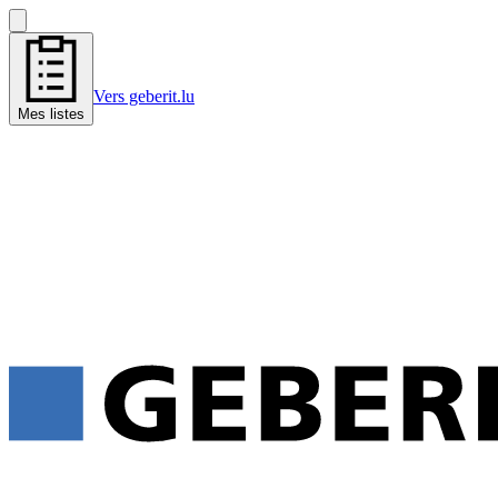
Vers geberit.lu
Mes listes