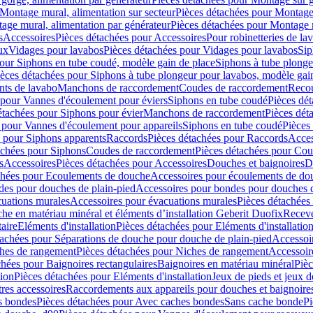
Montage mural, alimentation sur secteur
Pièces détachées pour Montage 
age mural, alimentation par générateur
Pièces détachées pour Montage m
s
Accessoires
Pièces détachées pour Accessoires
Pour robinetteries de la
ux
Vidages pour lavabos
Pièces détachées pour Vidages pour lavabos
Sip
our Siphons en tube coudé, modèle gain de place
Siphons à tube plonge
ièces détachées pour Siphons à tube plongeur pour lavabos, modèle gai
nts de lavabo
Manchons de raccordement
Coudes de raccordement
Reco
 pour Vannes d'écoulement pour éviers
Siphons en tube coudé
Pièces dé
étachées pour Siphons pour évier
Manchons de raccordement
Pièces dét
 pour Vannes d'écoulement pour appareils
Siphons en tube coudé
Pièces
s pour Siphons apparents
Raccords
Pièces détachées pour Raccords
Acces
achées pour Siphons
Coudes de raccordement
Pièces détachées pour Co
s
Accessoires
Pièces détachées pour Accessoires
Douches et baignoires
D
chées pour Ecoulements de douche
Accessoires pour écoulements de do
des pour douches de plain-pied
Accessoires pour bondes pour douches d
cuations murales
Accessoires pour évacuations murales
Pièces détachées
e en matériau minéral et éléments d’installation Geberit Duofix
Receve
aire
Eléments d'installation
Pièces détachées pour Eléments d'installatio
tachées pour Séparations de douche pour douche de plain-pied
Accessoi
hes de rangement
Pièces détachées pour Niches de rangement
Accessoir
chées pour Baignoires rectangulaires
Baignoires en matériau minéral
Pièc
tion
Pièces détachées pour Eléments d'installation
Jeux de pieds et jeux d
res accessoires
Raccordements aux appareils pour douches et baignoire
s bondes
Pièces détachées pour Avec caches bondes
Sans cache bonde
Pi