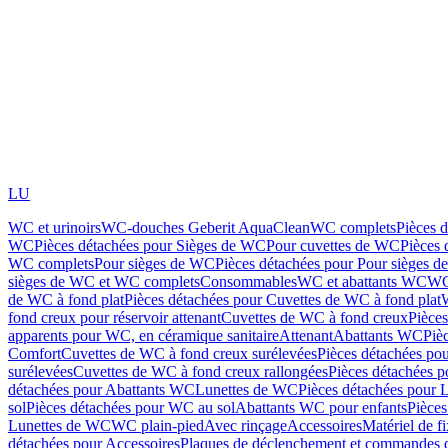
LU
WC et urinoirs
WC-douches Geberit AquaClean
WC complets
Pièces 
WC
Pièces détachées pour Sièges de WC
Pour cuvettes de WC
Pièces 
WC complets
Pour sièges de WC
Pièces détachées pour Pour sièges 
sièges de WC et WC complets
Consommables
WC et abattants WC
WC
de WC à fond plat
Pièces détachées pour Cuvettes de WC à fond plat
fond creux pour réservoir attenant
Cuvettes de WC à fond creux
Pièce
apparents pour WC, en céramique sanitaire
Attenant
Abattants WC
Piè
Comfort
Cuvettes de WC à fond creux surélevées
Pièces détachées po
surélevées
Cuvettes de WC à fond creux rallongées
Pièces détachées p
détachées pour Abattants WC
Lunettes de WC
Pièces détachées pour 
sol
Pièces détachées pour WC au sol
Abattants WC pour enfants
Pièces
Lunettes de WC
WC plain-pied
Avec rinçage
Accessoires
Matériel de f
détachées pour Accessoires
Plaques de déclenchement et commandes