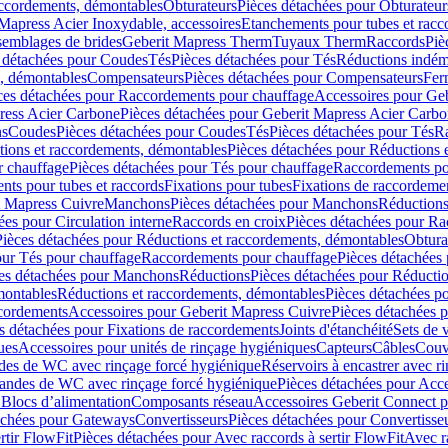
accordements, démontables
Obturateurs
Pièces détachées pour Obturateur
Mapress Acier Inoxydable, accessoires
Etanchements pour tubes et racc
ssemblages de brides
Geberit Mapress Therm
Tuyaux Therm
Raccords
Piè
 détachées pour Coudes
Tés
Pièces détachées pour Tés
Réductions indém
s, démontables
Compensateurs
Pièces détachées pour Compensateurs
Fer
ces détachées pour Raccordements pour chauffage
Accessoires pour Ge
ress Acier Carbone
Pièces détachées pour Geberit Mapress Acier Carb
ns
Coudes
Pièces détachées pour Coudes
Tés
Pièces détachées pour Tés
Ra
ions et raccordements, démontables
Pièces détachées pour Réductions 
r chauffage
Pièces détachées pour Tés pour chauffage
Raccordements po
ts pour tubes et raccords
Fixations pour tubes
Fixations de raccordeme
t Mapress Cuivre
Manchons
Pièces détachées pour Manchons
Réduction
ées pour Circulation interne
Raccords en croix
Pièces détachées pour Ra
Pièces détachées pour Réductions et raccordements, démontables
Obtura
our Tés pour chauffage
Raccordements pour chauffage
Pièces détachées
es détachées pour Manchons
Réductions
Pièces détachées pour Réducti
montables
Réductions et raccordements, démontables
Pièces détachées p
cordements
Accessoires pour Geberit Mapress Cuivre
Pièces détachées 
s détachées pour Fixations de raccordements
Joints d'étanchéité
Sets de 
ues
Accessoires pour unités de rinçage hygiéniques
Capteurs
Câbles
Couve
des de WC avec rinçage forcé hygiénique
Réservoirs à encastrer avec r
mandes de WC avec rinçage forcé hygiénique
Pièces détachées pour Acc
 Blocs d’alimentation
Composants réseau
Accessoires Geberit Connect p
achées pour Gateways
Convertisseurs
Pièces détachées pour Convertisse
rtir FlowFit
Pièces détachées pour Avec raccords à sertir FlowFit
Avec r