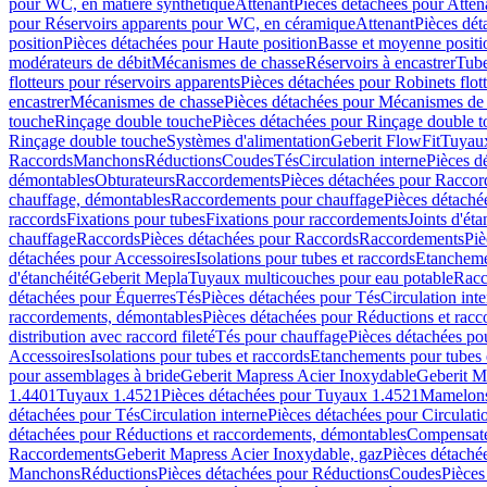
pour WC, en matière synthétique
Attenant
Pièces détachées pour Atten
pour Réservoirs apparents pour WC, en céramique
Attenant
Pièces dét
position
Pièces détachées pour Haute position
Basse et moyenne positi
modérateurs de débit
Mécanismes de chasse
Réservoirs à encastrer
Tube
flotteurs pour réservoirs apparents
Pièces détachées pour Robinets flott
encastrer
Mécanismes de chasse
Pièces détachées pour Mécanismes de
touche
Rinçage double touche
Pièces détachées pour Rinçage double 
Rinçage double touche
Systèmes d'alimentation
Geberit FlowFit
Tuyaux
Raccords
Manchons
Réductions
Coudes
Tés
Circulation interne
Pièces d
démontables
Obturateurs
Raccordements
Pièces détachées pour Racco
chauffage, démontables
Raccordements pour chauffage
Pièces détaché
raccords
Fixations pour tubes
Fixations pour raccordements
Joints d'éta
chauffage
Raccords
Pièces détachées pour Raccords
Raccordements
Piè
détachées pour Accessoires
Isolations pour tubes et raccords
Etanchemen
d'étanchéité
Geberit Mepla
Tuyaux multicouches pour eau potable
Racc
détachées pour Équerres
Tés
Pièces détachées pour Tés
Circulation int
raccordements, démontables
Pièces détachées pour Réductions et rac
distribution avec raccord fileté
Tés pour chauffage
Pièces détachées po
Accessoires
Isolations pour tubes et raccords
Etanchements pour tubes 
pour assemblages à bride
Geberit Mapress Acier Inoxydable
Geberit M
1.4401
Tuyaux 1.4521
Pièces détachées pour Tuyaux 1.4521
Mamelon
détachées pour Tés
Circulation interne
Pièces détachées pour Circulati
détachées pour Réductions et raccordements, démontables
Compensat
Raccordements
Geberit Mapress Acier Inoxydable, gaz
Pièces détaché
Manchons
Réductions
Pièces détachées pour Réductions
Coudes
Pièces