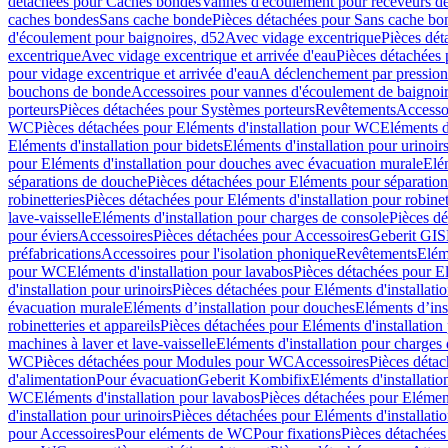
détachées pour Caches bondes
Vannes d'écoulement pour receveurs d
caches bondes
Sans cache bonde
Pièces détachées pour Sans cache bo
d'écoulement pour baignoires, d52
Avec vidage excentrique
Pièces dét
excentrique
Avec vidage excentrique et arrivée d'eau
Pièces détachées 
pour vidage excentrique et arrivée d'eau
A déclenchement par pressio
bouchons de bonde
Accessoires pour vannes d'écoulement de baignoi
porteurs
Pièces détachées pour Systèmes porteurs
Revêtements
Accesso
WC
Pièces détachées pour Eléments d'installation pour WC
Eléments d
Eléments d'installation pour bidets
Eléments d'installation pour urinoir
pour Eléments d'installation pour douches avec évacuation murale
Elé
séparations de douche
Pièces détachées pour Eléments pour séparatio
robinetteries
Pièces détachées pour Eléments d'installation pour robinet
lave-vaisselle
Eléments d'installation pour charges de console
Pièces dé
pour éviers
Accessoires
Pièces détachées pour Accessoires
Geberit GIS
préfabrications
Accessoires pour l'isolation phonique
Revêtements
Eléme
pour WC
Eléments d'installation pour lavabos
Pièces détachées pour El
d'installation pour urinoirs
Pièces détachées pour Eléments d'installatio
évacuation murale
Eléments d’installation pour douches
Eléments d’ins
robinetteries et appareils
Pièces détachées pour Eléments d'installation 
machines à laver et lave-vaisselle
Eléments d'installation pour charges
WC
Pièces détachées pour Modules pour WC
Accessoires
Pièces détac
d'alimentation
Pour évacuation
Geberit Kombifix
Eléments d'installatio
WC
Eléments d'installation pour lavabos
Pièces détachées pour Elément
d'installation pour urinoirs
Pièces détachées pour Eléments d'installatio
pour Accessoires
Pour eléments de WC
Pour fixations
Pièces détachées