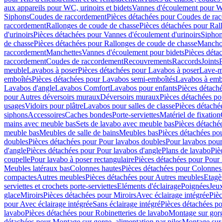
aux appareils pour WC, urinoirs et bidets
Vannes d'écoulement pour W
Siphons
Coudes de raccordement
Pièces détachées pour Coudes de ra
raccordement
Rallonges de coude de chasse
Pièces détachées pour Ral
d'urinoirs
Pièces détachées pour Vannes d'écoulement d'urinoirs
Siphon
de chasse
Pièces détachées pour Rallonges de coude de chasse
Mancho
raccordement
Manchettes
Vannes d'écoulement pour bidets
Pièces déta
raccordement
Coudes de raccordement
Recouvrements
Raccords
Joints
meuble
Lavabos à poser
Pièces détachées pour Lavabos à poser
Lave-m
emboîtés
Pièces détachées pour Lavabos semi-emboîtés
Lavabos à emb
Lavabos d'angle
Lavabos Comfort
Lavabos pour enfants
Pièces détach
pour Autres déversoirs muraux
Déversoirs muraux
Pièces détachées p
usages
Vidoirs pour plâtre
Lavabos pour salles de classe
Pièces détaché
siphons
Accessoires
Caches bondes
Porte-serviettes
Matériel de fixation
mains avec meuble bas
Sets de lavabo avec meuble bas
Pièces détaché
meuble bas
Meubles de salle de bains
Meubles bas
Pièces détachées po
doubles
Pièces détachées pour Pour lavabos doubles
Pour lavabos pou
d'angle
Pièces détachées pour Pour lavabos d'angle
Plans de lavabo
Piè
coupelle
Pour lavabo à poser rectangulaire
Pièces détachées pour Pour 
Meubles latéraux bas
Colonnes hautes
Pièces détachées pour Colonnes
compactes
Autres meubles
Pièces détachées pour Autres meubles
Etagè
serviettes et crochets porte-serviettes
Eléments d'éclairage
Poignées
Jeu
glace
Miroirs
Pièces détachées pour Miroirs
Avec éclairage intégrée
Pièc
pour Avec éclairage intégrée
Sans éclairage intégré
Pièces détachées po
lavabo
Pièces détachées pour Robinetteries de lavabo
Montage sur gorg
détachées pour Montage sur gorge, alimentation par piles
Montage sur 