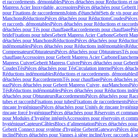
et raccordements, démontables
Pièces détachées pour Réductions et r
Mapress Acier Inoxydable, accessoires
Pièces détachées pour Geberit 
pour Fixations de raccordements
Joints d'étanchéité
Sets de vis pour a
Manchons
Réductions
Pièces détachées pour Réductions
Coudes
Pièces
et raccords, démontables
Pièces détachées pour Réductions et raccord
détachées pour Tés pour chauffage
Raccordements pour chauffage
Piè
bride
Fixations pour tubes
Geberit Mapress Acier Carbone
Geberit Map
détachées pour Manchons
Réductions
Pièces détachées pour Réductio
indémontables
Pièces détachées pour Réductions indémontables
Réduct
Compensateurs
Obturateurs
Pièces détachées pour Obturateurs
Tés pou
chauffage
Accessoires pour Geberit Mapress Acier Carbone
Etanchemen
Mapress Cuivre
Geberit Mapress Cuivre
Pièces détachées pour Geberi
Coudes
Tés
Pièces détachées pour Tés
Circulation interne
Pièces détach
Réductions indémontables
Réductions et raccordements, démontables
détachées pour Raccordements
Tés pour chauffage
Pièces détachées p
gaz
Pièces détachées pour Geberit Mapress Cuivre, gaz
Manchons
Pièc
Tés
Réductions indémontables
Pièces détachées pour Réductions indé
détachées pour Obturateurs
Raccordements
Pièces détachées pour Rac
tubes et raccords
Fixations pour tubes
Fixations de raccordements
Pièce
rinçage hygiéniques
Pièces détachées pour Unités de rinçage hygiéniq
rinçage forcé hygiénique
Pièces détachées pour Réservoirs et comman
pour Modules d’hygiène intégrés
Accessoires pour réservoirs et com
hygiénique
Capteurs
Câbles
Blocs d’alimentation
Pièces détachées pour
Geberit Connect pour système d'hygiène Geberit
Gateways
Pièces dét
incliné
Pièces détachées pour Vannes à siège incliné
Avec raccords à se