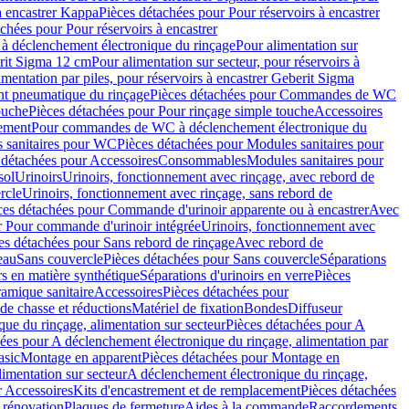
à encastrer Kappa
Pièces détachées pour Pour réservoirs à encastrer
chées pour Pour réservoirs à encastrer
 déclenchement électronique du rinçage
Pour alimentation sur
erit Sigma 12 cm
Pour alimentation sur secteur, pour réservoirs à
imentation par piles, pour réservoirs à encastrer Geberit Sigma
 pneumatique du rinçage
Pièces détachées pour Commandes de WC
ouche
Pièces détachées pour Pour rinçage simple touche
Accessoires
rement
Pour commandes de WC à déclenchement électronique du
 sanitaires pour WC
Pièces détachées pour Modules sanitaires pour
 détachées pour Accessoires
Consommables
Modules sanitaires pour
sol
Urinoirs
Urinoirs, fonctionnement avec rinçage, avec rebord de
rcle
Urinoirs, fonctionnement avec rinçage, sans rebord de
ces détachées pour Commande d'urinoir apparente ou à encastrer
Avec
r Pour commande d'urinoir intégrée
Urinoirs, fonctionnement avec
es détachées pour Sans rebord de rinçage
Avec rebord de
eau
Sans couvercle
Pièces détachées pour Sans couvercle
Séparations
rs en matière synthétique
Séparations d'urinoirs en verre
Pièces
ramique sanitaire
Accessoires
Pièces détachées pour
de chasse et réductions
Matériel de fixation
Bondes
Diffuseur
ue du rinçage, alimentation sur secteur
Pièces détachées pour A
ées pour A déclenchement électronique du rinçage, alimentation par
asic
Montage en apparent
Pièces détachées pour Montage en
imentation sur secteur
A déclenchement électronique du rinçage,
r Accessoires
Kits d'encastrement et de remplacement
Pièces détachées
 rénovation
Plaques de fermeture
Aides à la commande
Raccordements