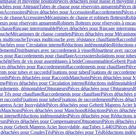
ant
Basse et moyenne position
Pièces détachées pour Basse et moyenne 
achées pour Attenant
Tubes de chasse pour réservoirs apparents
Pièces d
on
Accessoires
Pièces détachées pour Accessoires
Raccordements
Pièces 
s de chasse
Accessoires
Mécanismes de chasse et robinets flotteurs
Robin
eurs pour réservoirs apparents
Robinets flotteurs pour réservoirs à encas
 chasse
Rinçage interrompable
Pièces détachées pour Rinçage interromp
touche
Mécanismes de chasse complets
Pièces détachées pour Mécanisme
 multicouche
Tuyaux multicouche avec résistance chauffante
Raccords
étachées pour Circulation interne
Réductions indémontables
Réductions e
rdements
Distributeurs avec raccordement à visser
Répartiteur avec raccor
es pour Raccordements pour chauffage
Accessoires
Isolations pour tubes
nchéité
Sets de vis pour assemblages à bride
Consommables
Geberit Push
ces détachées pour Raccordements
Raccordements pour chauffage
Pièce
ts pour tubes et raccords
Fixations pour tubes
Fixations de raccordeme
ords
Pièces détachées pour Raccords
Manchons
Pièces détachées pour 
erne
Pièces détachées pour Circulation interne
Réductions indémontables
cordements, démontables
Obturateurs
Pièces détachées pour Obturateurs
R
ur Tés pour chauffage
Raccordements pour chauffage
Pièces détachées 
et raccords
Fixations pour tubes
Fixations de raccordements
Pièces détac
apress Acier Inoxydable
Pièces détachées pour Geberit Mapress Acier 
s
Manchons
Pièces détachées pour Manchons
Réductions
Pièces détaché
on interne
Réductions indémontables
Pièces détachées pour Réductions 
eurs
Pièces détachées pour Compensateurs
Obturateurs
Pièces détachées 
es pour Geberit Mapress Acier Inoxydable, gaz
Tubes 1.4401
Pièces dét
 détachées pour Coudes
Tés
Pièces détachées pour Tés
Réductions indém