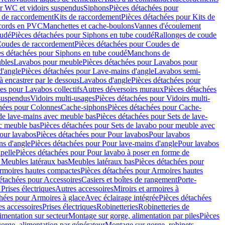
r WC et vidoirs suspendus
Siphons
Pièces détachées pour
 de raccordement
Kits de raccordement
Pièces détachées pour Kits de
ccords en PVC
Manchettes et cache-boulons
Vannes d'écoulement
oudé
Pièces détachées pour Siphons en tube coudé
Rallonges de coude
oudes de raccordement
Pièces détachées pour Coudes de
es détachées pour Siphons en tube coudé
Manchons de
bles
Lavabos pour meuble
Pièces détachées pour Lavabos pour
d'angle
Pièces détachées pour Lave-mains d'angle
Lavabos semi-
 encastrer par le dessous
Lavabos d'angle
Pièces détachées pour
es pour Lavabos collectifs
Autres déversoirs muraux
Pièces détachées
 suspendus
Vidoirs multi-usages
Pièces détachées pour Vidoirs multi-
hées pour Colonnes
Cache-siphons
Pièces détachées pour Cache-
de lave-mains avec meuble bas
Pièces détachées pour Sets de lave-
c meuble bas
Pièces détachées pour Sets de lavabo pour meuble avec
our lavabos
Pièces détachées pour Pour lavabos
Pour lavabos
ns d'angle
Pièces détachées pour Pour lave-mains d'angle
Pour lavabos
pelle
Pièces détachées pour Pour lavabo à poser en forme de
 Meubles latéraux bas
Meubles latéraux bas
Pièces détachées pour
rmoires hautes compactes
Pièces détachées pour Armoires hautes
étachées pour Accessoires
Casiers et boîtes de rangement
Porte-
Prises électriques
Autres accessoires
Miroirs et armoires à
hées pour Armoires à glace
Avec éclairage intégrée
Pièces détachées
es accessoires
Prises électriques
Robinetteries
Robinetteries de
imentation sur secteur
Montage sur gorge, alimentation par piles
Pièces
orge, alimentation par générateur
Montage sur gorge, robinets