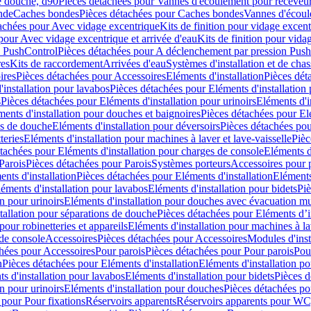
e douche, d90
Pièces détachées pour Vannes d'écoulement pour receveu
nde
Caches bondes
Pièces détachées pour Caches bondes
Vannes d'écoul
achées pour Avec vidage excentrique
Kits de finition pour vidage excen
pour Avec vidage excentrique et arrivée d'eau
Kits de finition pour vida
n PushControl
Pièces détachées pour A déclenchement par pression Pus
res
Kits de raccordement
Arrivées d'eau
Systèmes d'installation et de chas
ires
Pièces détachées pour Accessoires
Eléments d'installation
Pièces dét
'installation pour lavabos
Pièces détachées pour Eléments d'installation
s
Pièces détachées pour Eléments d'installation pour urinoirs
Eléments d'i
ments d'installation pour douches et baignoires
Pièces détachées pour Elé
ns de douche
Eléments d'installation pour déversoirs
Pièces détachées pou
teries
Eléments d'installation pour machines à laver et lave-vaisselle
Pièc
tachées pour Eléments d'installation pour charges de console
Eléments d'
Parois
Pièces détachées pour Parois
Systèmes porteurs
Accessoires pour p
nts d'installation
Pièces détachées pour Eléments d'installation
Eléments
éments d'installation pour lavabos
Eléments d'installation pour bidets
Piè
n pour urinoirs
Eléments d'installation pour douches avec évacuation m
tallation pour séparations de douche
Pièces détachées pour Eléments d’i
pour robinetteries et appareils
Eléments d'installation pour machines à lav
 de console
Accessoires
Pièces détachées pour Accessoires
Modules d'inst
hées pour Accessoires
Pour parois
Pièces détachées pour Pour parois
Pou
n
Pièces détachées pour Eléments d'installation
Eléments d'installation 
s d'installation pour lavabos
Eléments d'installation pour bidets
Pièces d
n pour urinoirs
Eléments d'installation pour douches
Pièces détachées po
 pour Pour fixations
Réservoirs apparents
Réservoirs apparents pour WC,