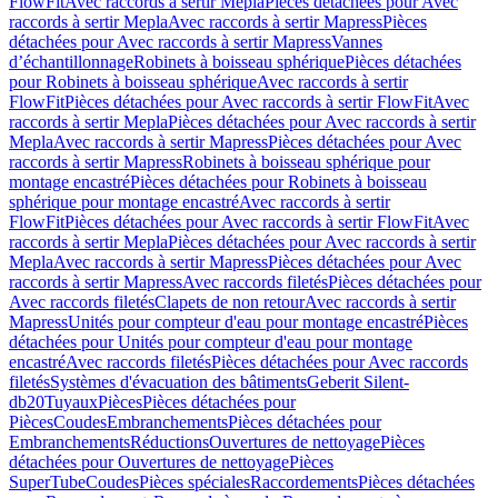
FlowFit
Avec raccords à sertir Mepla
Pièces détachées pour Avec
raccords à sertir Mepla
Avec raccords à sertir Mapress
Pièces
détachées pour Avec raccords à sertir Mapress
Vannes
d’échantillonnage
Robinets à boisseau sphérique
Pièces détachées
pour Robinets à boisseau sphérique
Avec raccords à sertir
FlowFit
Pièces détachées pour Avec raccords à sertir FlowFit
Avec
raccords à sertir Mepla
Pièces détachées pour Avec raccords à sertir
Mepla
Avec raccords à sertir Mapress
Pièces détachées pour Avec
raccords à sertir Mapress
Robinets à boisseau sphérique pour
montage encastré
Pièces détachées pour Robinets à boisseau
sphérique pour montage encastré
Avec raccords à sertir
FlowFit
Pièces détachées pour Avec raccords à sertir FlowFit
Avec
raccords à sertir Mepla
Pièces détachées pour Avec raccords à sertir
Mepla
Avec raccords à sertir Mapress
Pièces détachées pour Avec
raccords à sertir Mapress
Avec raccords filetés
Pièces détachées pour
Avec raccords filetés
Clapets de non retour
Avec raccords à sertir
Mapress
Unités pour compteur d'eau pour montage encastré
Pièces
détachées pour Unités pour compteur d'eau pour montage
encastré
Avec raccords filetés
Pièces détachées pour Avec raccords
filetés
Systèmes d'évacuation des bâtiments
Geberit Silent-
db20
Tuyaux
Pièces
Pièces détachées pour
Pièces
Coudes
Embranchements
Pièces détachées pour
Embranchements
Réductions
Ouvertures de nettoyage
Pièces
détachées pour Ouvertures de nettoyage
Pièces
SuperTube
Coudes
Pièces spéciales
Raccordements
Pièces détachées