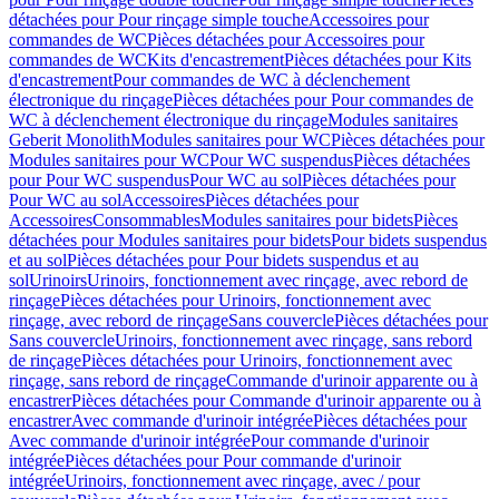
détachées pour Pour rinçage simple touche
Accessoires pour
commandes de WC
Pièces détachées pour Accessoires pour
commandes de WC
Kits d'encastrement
Pièces détachées pour Kits
d'encastrement
Pour commandes de WC à déclenchement
électronique du rinçage
Pièces détachées pour Pour commandes de
WC à déclenchement électronique du rinçage
Modules sanitaires
Geberit Monolith
Modules sanitaires pour WC
Pièces détachées pour
Modules sanitaires pour WC
Pour WC suspendus
Pièces détachées
pour Pour WC suspendus
Pour WC au sol
Pièces détachées pour
Pour WC au sol
Accessoires
Pièces détachées pour
Accessoires
Consommables
Modules sanitaires pour bidets
Pièces
détachées pour Modules sanitaires pour bidets
Pour bidets suspendus
et au sol
Pièces détachées pour Pour bidets suspendus et au
sol
Urinoirs
Urinoirs, fonctionnement avec rinçage, avec rebord de
rinçage
Pièces détachées pour Urinoirs, fonctionnement avec
rinçage, avec rebord de rinçage
Sans couvercle
Pièces détachées pour
Sans couvercle
Urinoirs, fonctionnement avec rinçage, sans rebord
de rinçage
Pièces détachées pour Urinoirs, fonctionnement avec
rinçage, sans rebord de rinçage
Commande d'urinoir apparente ou à
encastrer
Pièces détachées pour Commande d'urinoir apparente ou à
encastrer
Avec commande d'urinoir intégrée
Pièces détachées pour
Avec commande d'urinoir intégrée
Pour commande d'urinoir
intégrée
Pièces détachées pour Pour commande d'urinoir
intégrée
Urinoirs, fonctionnement avec rinçage, avec / pour