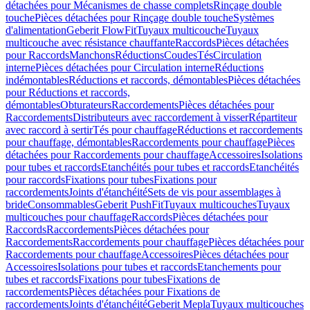
détachées pour Mécanismes de chasse complets
Rinçage double
touche
Pièces détachées pour Rinçage double touche
Systèmes
d'alimentation
Geberit FlowFit
Tuyaux multicouche
Tuyaux
multicouche avec résistance chauffante
Raccords
Pièces détachées
pour Raccords
Manchons
Réductions
Coudes
Tés
Circulation
interne
Pièces détachées pour Circulation interne
Réductions
indémontables
Réductions et raccords, démontables
Pièces détachées
pour Réductions et raccords,
démontables
Obturateurs
Raccordements
Pièces détachées pour
Raccordements
Distributeurs avec raccordement à visser
Répartiteur
avec raccord à sertir
Tés pour chauffage
Réductions et raccordements
pour chauffage, démontables
Raccordements pour chauffage
Pièces
détachées pour Raccordements pour chauffage
Accessoires
Isolations
pour tubes et raccords
Etanchéités pour tubes et raccords
Etanchéités
pour raccords
Fixations pour tubes
Fixations pour
raccordements
Joints d'étanchéité
Sets de vis pour assemblages à
bride
Consommables
Geberit PushFit
Tuyaux multicouches
Tuyaux
multicouches pour chauffage
Raccords
Pièces détachées pour
Raccords
Raccordements
Pièces détachées pour
Raccordements
Raccordements pour chauffage
Pièces détachées pour
Raccordements pour chauffage
Accessoires
Pièces détachées pour
Accessoires
Isolations pour tubes et raccords
Etanchements pour
tubes et raccords
Fixations pour tubes
Fixations de
raccordements
Pièces détachées pour Fixations de
raccordements
Joints d'étanchéité
Geberit Mepla
Tuyaux multicouches