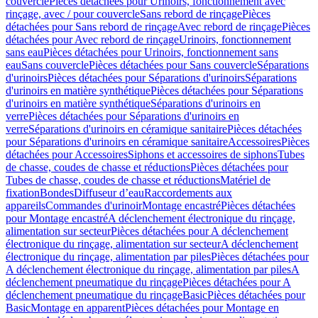
couvercle
Pièces détachées pour Urinoirs, fonctionnement avec
rinçage, avec / pour couvercle
Sans rebord de rinçage
Pièces
détachées pour Sans rebord de rinçage
Avec rebord de rinçage
Pièces
détachées pour Avec rebord de rinçage
Urinoirs, fonctionnement
sans eau
Pièces détachées pour Urinoirs, fonctionnement sans
eau
Sans couvercle
Pièces détachées pour Sans couvercle
Séparations
d'urinoirs
Pièces détachées pour Séparations d'urinoirs
Séparations
d'urinoirs en matière synthétique
Pièces détachées pour Séparations
d'urinoirs en matière synthétique
Séparations d'urinoirs en
verre
Pièces détachées pour Séparations d'urinoirs en
verre
Séparations d'urinoirs en céramique sanitaire
Pièces détachées
pour Séparations d'urinoirs en céramique sanitaire
Accessoires
Pièces
détachées pour Accessoires
Siphons et accessoires de siphons
Tubes
de chasse, coudes de chasse et réductions
Pièces détachées pour
Tubes de chasse, coudes de chasse et réductions
Matériel de
fixation
Bondes
Diffuseur d’eau
Raccordements aux
appareils
Commandes d'urinoir
Montage encastré
Pièces détachées
pour Montage encastré
A déclenchement électronique du rinçage,
alimentation sur secteur
Pièces détachées pour A déclenchement
électronique du rinçage, alimentation sur secteur
A déclenchement
électronique du rinçage, alimentation par piles
Pièces détachées pour
A déclenchement électronique du rinçage, alimentation par piles
A
déclenchement pneumatique du rinçage
Pièces détachées pour A
déclenchement pneumatique du rinçage
Basic
Pièces détachées pour
Basic
Montage en apparent
Pièces détachées pour Montage en