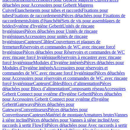
détachées pour Accessoires pour Geberit Mapress
Cuivre
Etanchements pour tubes et raccords
Fixations pour
tubes
Fixations de raccordements
Pièces détachées pour Fixations de
raccordements
Joints d'étanchéité
Sets de vis pour assemblages de
brides
Système d'hygiène Geberit
Unités de rinçage
hygiéniques
Pièces détachées pour Unités de rinçage
hygiéniques
Accessoires pour unités de rinçage
hygiéniques
Capteurs
Câbles
Couvertures et plaques de
fermeture
Réservoirs et commandes de WC avec rinçage forcé
hygiénique
Pièces détachées pour Réservoirs et commandes de WC
avec rinçage forcé hygiénique
Réservoirs à encastrer avec rinçage
forcé hygiénique
Modules d’hygiène intégrés
Pièces détachées pour
Modules d’hygiène intégrés
Accessoires pour réservoirs et
commandes de WC avec rinçage forcé hygiénique
Pièces détachées
pour Accessoires pour réservoirs et commandes de WC avec rinçage
forcé hygiénique
Capteurs
Câbles
Blocs d’alimentation
Pièces
détachées pour Blocs d’alimentation
Composants réseau
Accessoires
Geberit Connect pour système d'hygiène Geberit
Pièces détachées
pour Accessoires Geberit Connect pour système d'hygiène
Geberit
Gateways
Pièces détachées pour
Gateways
Convertisseurs
Pièces détachées pour
Convertisseurs
Capteurs
Matériel de montage
Armatures brutes
Vannes
à siège incliné
Pièces détachées pour Vannes à siège incliné
Avec
raccords à sertir FlowFit
Pièces détachées pour Avec raccords à sertir