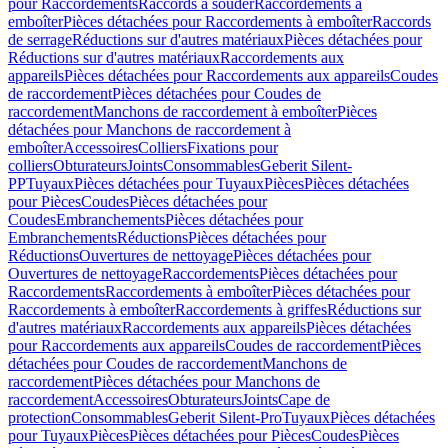
pour Raccordements
Raccords à souder
Raccordements à
emboîter
Pièces détachées pour Raccordements à emboîter
Raccords
de serrage
Réductions sur d'autres matériaux
Pièces détachées pour
Réductions sur d'autres matériaux
Raccordements aux
appareils
Pièces détachées pour Raccordements aux appareils
Coudes
de raccordement
Pièces détachées pour Coudes de
raccordement
Manchons de raccordement à emboîter
Pièces
détachées pour Manchons de raccordement à
emboîter
Accessoires
Colliers
Fixations pour
colliers
Obturateurs
Joints
Consommables
Geberit Silent-
PP
Tuyaux
Pièces détachées pour Tuyaux
Pièces
Pièces détachées
pour Pièces
Coudes
Pièces détachées pour
Coudes
Embranchements
Pièces détachées pour
Embranchements
Réductions
Pièces détachées pour
Réductions
Ouvertures de nettoyage
Pièces détachées pour
Ouvertures de nettoyage
Raccordements
Pièces détachées pour
Raccordements
Raccordements à emboîter
Pièces détachées pour
Raccordements à emboîter
Raccordements à griffes
Réductions sur
d'autres matériaux
Raccordements aux appareils
Pièces détachées
pour Raccordements aux appareils
Coudes de raccordement
Pièces
détachées pour Coudes de raccordement
Manchons de
raccordement
Pièces détachées pour Manchons de
raccordement
Accessoires
Obturateurs
Joints
Cape de
protection
Consommables
Geberit Silent-Pro
Tuyaux
Pièces détachées
pour Tuyaux
Pièces
Pièces détachées pour Pièces
Coudes
Pièces