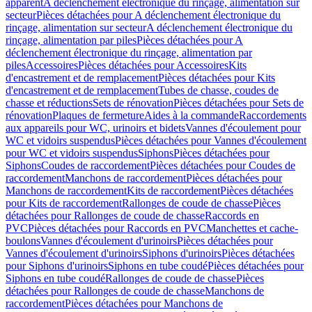
apparent
A déclenchement électronique du rinçage, alimentation sur
secteur
Pièces détachées pour A déclenchement électronique du
rinçage, alimentation sur secteur
A déclenchement électronique du
rinçage, alimentation par piles
Pièces détachées pour A
déclenchement électronique du rinçage, alimentation par
piles
Accessoires
Pièces détachées pour Accessoires
Kits
d'encastrement et de remplacement
Pièces détachées pour Kits
d'encastrement et de remplacement
Tubes de chasse, coudes de
chasse et réductions
Sets de rénovation
Pièces détachées pour Sets de
rénovation
Plaques de fermeture
Aides à la commande
Raccordements
aux appareils pour WC, urinoirs et bidets
Vannes d'écoulement pour
WC et vidoirs suspendus
Pièces détachées pour Vannes d'écoulement
pour WC et vidoirs suspendus
Siphons
Pièces détachées pour
Siphons
Coudes de raccordement
Pièces détachées pour Coudes de
raccordement
Manchons de raccordement
Pièces détachées pour
Manchons de raccordement
Kits de raccordement
Pièces détachées
pour Kits de raccordement
Rallonges de coude de chasse
Pièces
détachées pour Rallonges de coude de chasse
Raccords en
PVC
Pièces détachées pour Raccords en PVC
Manchettes et cache-
boulons
Vannes d'écoulement d'urinoirs
Pièces détachées pour
Vannes d'écoulement d'urinoirs
Siphons d'urinoirs
Pièces détachées
pour Siphons d'urinoirs
Siphons en tube coudé
Pièces détachées pour
Siphons en tube coudé
Rallonges de coude de chasse
Pièces
détachées pour Rallonges de coude de chasse
Manchons de
raccordement
Pièces détachées pour Manchons de