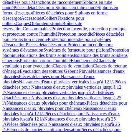
détachées pour Manchons de raccordement
Siphons en tube
coudé
Pièces détachées pour Siphons en tube coudé
Siphons en
forme d'escargot
Pièces détachées pour Siphons en forme
d'escargot
Accessoires
Colliers
Fixations pour
colliers
Coques
Obturateurs
Joints
Boîtiers de
réservation
Consommables
Protection incendie, protection phonique
et protection contre l'humidité
Protection incendie
Pièces détachées
pour Protection incendie
Protection incendie pour systèmes
d'évacuation
Pièces détachées pour Protection incendie pour
systèmes d'évacuation
Systèmes de fermeture pour plafond
Protection
phonique
Isolations des bruits solidiens
Isolations des bruits solidiens
et aériens
Protection contre l'humidité
Etanchements
Clapets de
ventilation pour évacuation
Clapets de ventilation
Clapets de retenue
d’énergie
Evacuation des toitures Geberit Pluvia
Naissances d'eaux
pluviales
Pièces détachées pour Naissances d'eaux
pluviales
Naissances d'eaux pluviales verticales jusqu'à 12 l/s
Pièces
détachées pour Naissances d'eaux pluviales verticales jusqu'à 12
l/s
Naissances d'eaux pluviales verticales jusqu'à 25 l/s
Pièces
détachées pour Naissances d'eaux pluviales verticales jusqu'à 25
l/s
Naissances d'eaux pluviales pour chéneaux
Pièces détachées pour
Naissances d'eaux pluviales pour chéneaux
Naissances d'eaux
pluviales jusqu'à 12 l/s
Pièces détachées pour Naissances d'eaux
pluviales jusqu'à 12 l/s
Naissances d'eaux pluviales jusqu'à 25
l/s
Pièces détachées pour Naissances d'eaux pluviales jusqu'à 25
l/s
Eléments de barrières anti-condensation
Pièces détachées pour