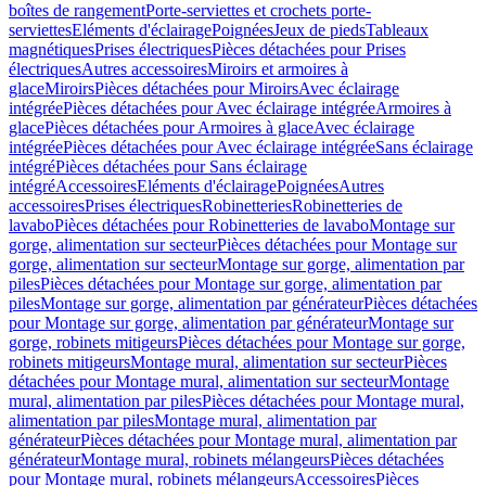
boîtes de rangement
Porte-serviettes et crochets porte-
serviettes
Eléments d'éclairage
Poignées
Jeux de pieds
Tableaux
magnétiques
Prises électriques
Pièces détachées pour Prises
électriques
Autres accessoires
Miroirs et armoires à
glace
Miroirs
Pièces détachées pour Miroirs
Avec éclairage
intégrée
Pièces détachées pour Avec éclairage intégrée
Armoires à
glace
Pièces détachées pour Armoires à glace
Avec éclairage
intégrée
Pièces détachées pour Avec éclairage intégrée
Sans éclairage
intégré
Pièces détachées pour Sans éclairage
intégré
Accessoires
Eléments d'éclairage
Poignées
Autres
accessoires
Prises électriques
Robinetteries
Robinetteries de
lavabo
Pièces détachées pour Robinetteries de lavabo
Montage sur
gorge, alimentation sur secteur
Pièces détachées pour Montage sur
gorge, alimentation sur secteur
Montage sur gorge, alimentation par
piles
Pièces détachées pour Montage sur gorge, alimentation par
piles
Montage sur gorge, alimentation par générateur
Pièces détachées
pour Montage sur gorge, alimentation par générateur
Montage sur
gorge, robinets mitigeurs
Pièces détachées pour Montage sur gorge,
robinets mitigeurs
Montage mural, alimentation sur secteur
Pièces
détachées pour Montage mural, alimentation sur secteur
Montage
mural, alimentation par piles
Pièces détachées pour Montage mural,
alimentation par piles
Montage mural, alimentation par
générateur
Pièces détachées pour Montage mural, alimentation par
générateur
Montage mural, robinets mélangeurs
Pièces détachées
pour Montage mural, robinets mélangeurs
Accessoires
Pièces