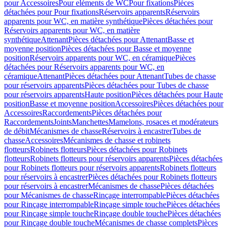
pour Accessoires
Pour eléments de WC
Pour fixations
Pièces
détachées pour Pour fixations
Réservoirs apparents
Réservoirs
apparents pour WC, en matière synthétique
Pièces détachées pour
Réservoirs apparents pour WC, en matière
synthétique
Attenant
Pièces détachées pour Attenant
Basse et
moyenne position
Pièces détachées pour Basse et moyenne
position
Réservoirs apparents pour WC, en céramique
Pièces
détachées pour Réservoirs apparents pour WC, en
céramique
Attenant
Pièces détachées pour Attenant
Tubes de chasse
pour réservoirs apparents
Pièces détachées pour Tubes de chasse
pour réservoirs apparents
Haute position
Pièces détachées pour Haute
position
Basse et moyenne position
Accessoires
Pièces détachées pour
Accessoires
Raccordements
Pièces détachées pour
Raccordements
Joints
Manchettes
Mamelons, rosaces et modérateurs
de débit
Mécanismes de chasse
Réservoirs à encastrer
Tubes de
chasse
Accessoires
Mécanismes de chasse et robinets
flotteurs
Robinets flotteurs
Pièces détachées pour Robinets
flotteurs
Robinets flotteurs pour réservoirs apparents
Pièces détachées
pour Robinets flotteurs pour réservoirs apparents
Robinets flotteurs
pour réservoirs à encastrer
Pièces détachées pour Robinets flotteurs
pour réservoirs à encastrer
Mécanismes de chasse
Pièces détachées
pour Mécanismes de chasse
Rinçage interrompable
Pièces détachées
pour Rinçage interrompable
Rinçage simple touche
Pièces détachées
pour Rinçage simple touche
Rinçage double touche
Pièces détachées
pour Rinçage double touche
Mécanismes de chasse complets
Pièces