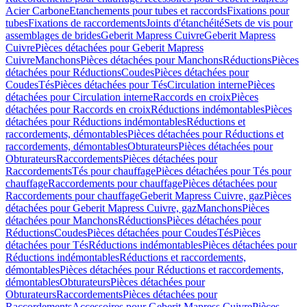
Acier Carbone
Etanchements pour tubes et raccords
Fixations pour
tubes
Fixations de raccordements
Joints d'étanchéité
Sets de vis pour
assemblages de brides
Geberit Mapress Cuivre
Geberit Mapress
Cuivre
Pièces détachées pour Geberit Mapress
Cuivre
Manchons
Pièces détachées pour Manchons
Réductions
Pièces
détachées pour Réductions
Coudes
Pièces détachées pour
Coudes
Tés
Pièces détachées pour Tés
Circulation interne
Pièces
détachées pour Circulation interne
Raccords en croix
Pièces
détachées pour Raccords en croix
Réductions indémontables
Pièces
détachées pour Réductions indémontables
Réductions et
raccordements, démontables
Pièces détachées pour Réductions et
raccordements, démontables
Obturateurs
Pièces détachées pour
Obturateurs
Raccordements
Pièces détachées pour
Raccordements
Tés pour chauffage
Pièces détachées pour Tés pour
chauffage
Raccordements pour chauffage
Pièces détachées pour
Raccordements pour chauffage
Geberit Mapress Cuivre, gaz
Pièces
détachées pour Geberit Mapress Cuivre, gaz
Manchons
Pièces
détachées pour Manchons
Réductions
Pièces détachées pour
Réductions
Coudes
Pièces détachées pour Coudes
Tés
Pièces
détachées pour Tés
Réductions indémontables
Pièces détachées pour
Réductions indémontables
Réductions et raccordements,
démontables
Pièces détachées pour Réductions et raccordements,
démontables
Obturateurs
Pièces détachées pour
Obturateurs
Raccordements
Pièces détachées pour
Raccordements
Accessoires pour Geberit Mapress Cuivre
Pièces