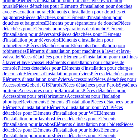
urinoirs
Eléments d'installation pour douches avec évacuation
murale
Pièces détachées pour Eléments d'installation pour douches
avec évacuation murale
Eléments d'installation pour douches et
baignoires
Pièces détachées pour Eléments d'installation pour
douches et baignoires
Eléments pour séparations de douche
Pièces
détachées pour Eléments pour séparations de douche
Eléments
d'installation pour déversoirs
Pièces détachées pour Eléments
d'installation pour déversoirs
Eléments d'installation pour
robinetteries
Pièces détachées pour Eléments d'installation pour
robinetteries
Eléments d'installation pour machines à laver et lave-
vaisselle
Pièces détachées pour Eléments d'installation pour machines
à laver et lave-vaisselle
Eléments d'installation pour charges de
console
Pièces détachées pour Eléments d'installation pour charges
de console
Eléments d'installation pour éviers
Pièces détachées pour
Eléments d'installation pour éviers
Accessoires
Pièces détachées pour
Accessoires
Geberit GIS
Parois
Pièces détachées pour Parois
Systèmes
porteurs
Accessoires pour préfabrications
Pièces détachées pour
Accessoires pour préfabrications
Accessoires pour l'isolation
phonique
Revêtements
Eléments d'installation
Pièces détachées pour
Eléments d'installation
Eléments d'installation pour WC
Pièces
détachées pour Eléments d'installation pour WC
Eléments
d'installation pour lavabos
Pièces détachées pour Eléments
d'installation pour lavabos
Eléments d'installation pour bidets
Pièces
détachées pour Eléments d'installation pour bidets
Eléments
d'installation pour urinoirs
Pièces détachées pour Eléments