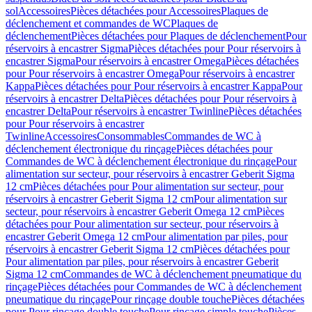
sol
Accessoires
Pièces détachées pour Accessoires
Plaques de
déclenchement et commandes de WC
Plaques de
déclenchement
Pièces détachées pour Plaques de déclenchement
Pour
réservoirs à encastrer Sigma
Pièces détachées pour Pour réservoirs à
encastrer Sigma
Pour réservoirs à encastrer Omega
Pièces détachées
pour Pour réservoirs à encastrer Omega
Pour réservoirs à encastrer
Kappa
Pièces détachées pour Pour réservoirs à encastrer Kappa
Pour
réservoirs à encastrer Delta
Pièces détachées pour Pour réservoirs à
encastrer Delta
Pour réservoirs à encastrer Twinline
Pièces détachées
pour Pour réservoirs à encastrer
Twinline
Accessoires
Consommables
Commandes de WC à
déclenchement électronique du rinçage
Pièces détachées pour
Commandes de WC à déclenchement électronique du rinçage
Pour
alimentation sur secteur, pour réservoirs à encastrer Geberit Sigma
12 cm
Pièces détachées pour Pour alimentation sur secteur, pour
réservoirs à encastrer Geberit Sigma 12 cm
Pour alimentation sur
secteur, pour réservoirs à encastrer Geberit Omega 12 cm
Pièces
détachées pour Pour alimentation sur secteur, pour réservoirs à
encastrer Geberit Omega 12 cm
Pour alimentation par piles, pour
réservoirs à encastrer Geberit Sigma 12 cm
Pièces détachées pour
Pour alimentation par piles, pour réservoirs à encastrer Geberit
Sigma 12 cm
Commandes de WC à déclenchement pneumatique du
rinçage
Pièces détachées pour Commandes de WC à déclenchement
pneumatique du rinçage
Pour rinçage double touche
Pièces détachées
pour Pour rinçage double touche
Pour rinçage simple touche
Pièces