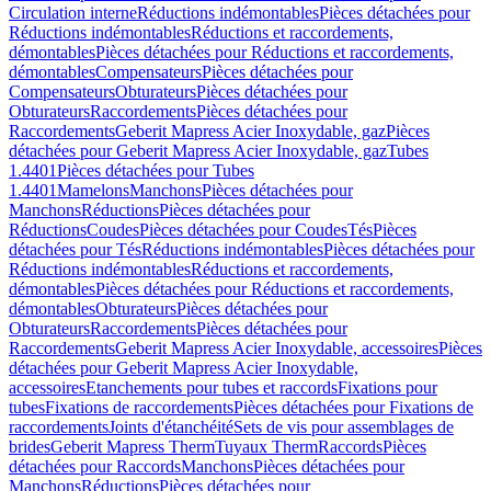
Circulation interne
Réductions indémontables
Pièces détachées pour
Réductions indémontables
Réductions et raccordements,
démontables
Pièces détachées pour Réductions et raccordements,
démontables
Compensateurs
Pièces détachées pour
Compensateurs
Obturateurs
Pièces détachées pour
Obturateurs
Raccordements
Pièces détachées pour
Raccordements
Geberit Mapress Acier Inoxydable, gaz
Pièces
détachées pour Geberit Mapress Acier Inoxydable, gaz
Tubes
1.4401
Pièces détachées pour Tubes
1.4401
Mamelons
Manchons
Pièces détachées pour
Manchons
Réductions
Pièces détachées pour
Réductions
Coudes
Pièces détachées pour Coudes
Tés
Pièces
détachées pour Tés
Réductions indémontables
Pièces détachées pour
Réductions indémontables
Réductions et raccordements,
démontables
Pièces détachées pour Réductions et raccordements,
démontables
Obturateurs
Pièces détachées pour
Obturateurs
Raccordements
Pièces détachées pour
Raccordements
Geberit Mapress Acier Inoxydable, accessoires
Pièces
détachées pour Geberit Mapress Acier Inoxydable,
accessoires
Etanchements pour tubes et raccords
Fixations pour
tubes
Fixations de raccordements
Pièces détachées pour Fixations de
raccordements
Joints d'étanchéité
Sets de vis pour assemblages de
brides
Geberit Mapress Therm
Tuyaux Therm
Raccords
Pièces
détachées pour Raccords
Manchons
Pièces détachées pour
Manchons
Réductions
Pièces détachées pour