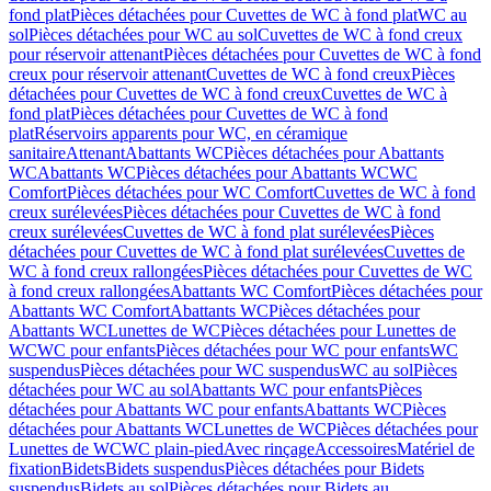
fond plat
Pièces détachées pour Cuvettes de WC à fond plat
WC au
sol
Pièces détachées pour WC au sol
Cuvettes de WC à fond creux
pour réservoir attenant
Pièces détachées pour Cuvettes de WC à fond
creux pour réservoir attenant
Cuvettes de WC à fond creux
Pièces
détachées pour Cuvettes de WC à fond creux
Cuvettes de WC à
fond plat
Pièces détachées pour Cuvettes de WC à fond
plat
Réservoirs apparents pour WC, en céramique
sanitaire
Attenant
Abattants WC
Pièces détachées pour Abattants
WC
Abattants WC
Pièces détachées pour Abattants WC
WC
Comfort
Pièces détachées pour WC Comfort
Cuvettes de WC à fond
creux surélevées
Pièces détachées pour Cuvettes de WC à fond
creux surélevées
Cuvettes de WC à fond plat surélevées
Pièces
détachées pour Cuvettes de WC à fond plat surélevées
Cuvettes de
WC à fond creux rallongées
Pièces détachées pour Cuvettes de WC
à fond creux rallongées
Abattants WC Comfort
Pièces détachées pour
Abattants WC Comfort
Abattants WC
Pièces détachées pour
Abattants WC
Lunettes de WC
Pièces détachées pour Lunettes de
WC
WC pour enfants
Pièces détachées pour WC pour enfants
WC
suspendus
Pièces détachées pour WC suspendus
WC au sol
Pièces
détachées pour WC au sol
Abattants WC pour enfants
Pièces
détachées pour Abattants WC pour enfants
Abattants WC
Pièces
détachées pour Abattants WC
Lunettes de WC
Pièces détachées pour
Lunettes de WC
WC plain-pied
Avec rinçage
Accessoires
Matériel de
fixation
Bidets
Bidets suspendus
Pièces détachées pour Bidets
suspendus
Bidets au sol
Pièces détachées pour Bidets au