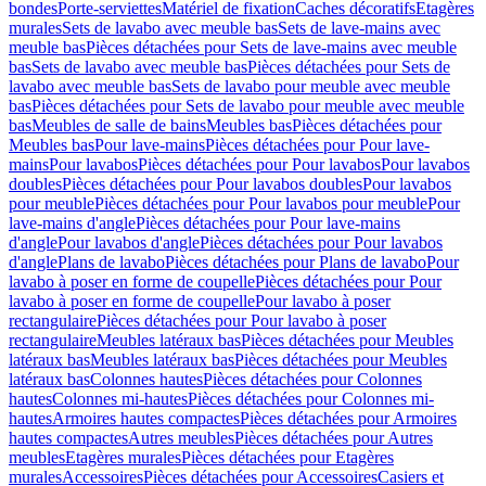
bondes
Porte-serviettes
Matériel de fixation
Caches décoratifs
Etagères
murales
Sets de lavabo avec meuble bas
Sets de lave-mains avec
meuble bas
Pièces détachées pour Sets de lave-mains avec meuble
bas
Sets de lavabo avec meuble bas
Pièces détachées pour Sets de
lavabo avec meuble bas
Sets de lavabo pour meuble avec meuble
bas
Pièces détachées pour Sets de lavabo pour meuble avec meuble
bas
Meubles de salle de bains
Meubles bas
Pièces détachées pour
Meubles bas
Pour lave-mains
Pièces détachées pour Pour lave-
mains
Pour lavabos
Pièces détachées pour Pour lavabos
Pour lavabos
doubles
Pièces détachées pour Pour lavabos doubles
Pour lavabos
pour meuble
Pièces détachées pour Pour lavabos pour meuble
Pour
lave-mains d'angle
Pièces détachées pour Pour lave-mains
d'angle
Pour lavabos d'angle
Pièces détachées pour Pour lavabos
d'angle
Plans de lavabo
Pièces détachées pour Plans de lavabo
Pour
lavabo à poser en forme de coupelle
Pièces détachées pour Pour
lavabo à poser en forme de coupelle
Pour lavabo à poser
rectangulaire
Pièces détachées pour Pour lavabo à poser
rectangulaire
Meubles latéraux bas
Pièces détachées pour Meubles
latéraux bas
Meubles latéraux bas
Pièces détachées pour Meubles
latéraux bas
Colonnes hautes
Pièces détachées pour Colonnes
hautes
Colonnes mi-hautes
Pièces détachées pour Colonnes mi-
hautes
Armoires hautes compactes
Pièces détachées pour Armoires
hautes compactes
Autres meubles
Pièces détachées pour Autres
meubles
Etagères murales
Pièces détachées pour Etagères
murales
Accessoires
Pièces détachées pour Accessoires
Casiers et