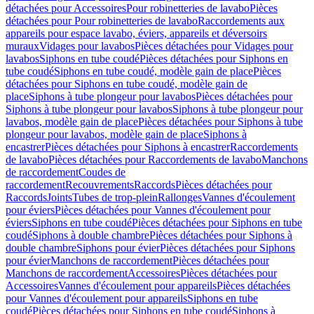
détachées pour Accessoires
Pour robinetteries de lavabo
Pièces
détachées pour Pour robinetteries de lavabo
Raccordements aux
appareils pour espace lavabo, éviers, appareils et déversoirs
muraux
Vidages pour lavabos
Pièces détachées pour Vidages pour
lavabos
Siphons en tube coudé
Pièces détachées pour Siphons en
tube coudé
Siphons en tube coudé, modèle gain de place
Pièces
détachées pour Siphons en tube coudé, modèle gain de
place
Siphons à tube plongeur pour lavabos
Pièces détachées pour
Siphons à tube plongeur pour lavabos
Siphons à tube plongeur pour
lavabos, modèle gain de place
Pièces détachées pour Siphons à tube
plongeur pour lavabos, modèle gain de place
Siphons à
encastrer
Pièces détachées pour Siphons à encastrer
Raccordements
de lavabo
Pièces détachées pour Raccordements de lavabo
Manchons
de raccordement
Coudes de
raccordement
Recouvrements
Raccords
Pièces détachées pour
Raccords
Joints
Tubes de trop-plein
Rallonges
Vannes d'écoulement
pour éviers
Pièces détachées pour Vannes d'écoulement pour
éviers
Siphons en tube coudé
Pièces détachées pour Siphons en tube
coudé
Siphons à double chambre
Pièces détachées pour Siphons à
double chambre
Siphons pour évier
Pièces détachées pour Siphons
pour évier
Manchons de raccordement
Pièces détachées pour
Manchons de raccordement
Accessoires
Pièces détachées pour
Accessoires
Vannes d'écoulement pour appareils
Pièces détachées
pour Vannes d'écoulement pour appareils
Siphons en tube
coudé
Pièces détachées pour Siphons en tube coudé
Siphons à