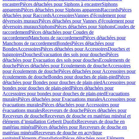
encastrer
Pièces détachées pour Siphons à encastrer
Siphons
apparents
Pièces détachées pour Siphons apparents
Raccords
Pièces
détachées pour Raccords
Accessoires
Vannes d'écoulement pour
déversoirs muraux
Pièces détachées pour Vannes d'écoulement pour
déversoirs muraux
Siphons
Pièces détachées pour Siphons
Coudes de
raccordement
Pièces détachées pour Coudes de
raccordement
Manchons de raccordement
Pièces détachées pour
Manchons de raccordement
Bondes
Pièces détachées pour
Bondes
Accessoires
Pièces détachées pour Accessoires
Douches et
baignoires
Douches
Evacuation des sols pour douches
Pièces
détachées pour Evacuation des sols pour douches
Ecoulements de
douche
Pièces détachées pour Ecoulements de douche
Accessoires
pour écoulements de douche
Pièces détachées pour Accessoires pour
écoulements de douche
Bondes pour douches de plain-pied
Pièces
détachées pour Bondes pour douches de plain-pied
Accessoires pour
bondes pour douches de plain-pied
Pièces détachées pour
Accessoires pour bondes pour douches de plain-pied
Evacuations
murales
Pièces détachées pour Evacuations murales
Accessoires pour
évacuations murales
Pièces détachées pour Accessoires pour
évacuations murales
Receveurs de douche
Pièces détachées pour
Receveurs de douche
Receveurs de douche en matériau minéral et
éléments d’installation Geberit Duofix
Receveurs de douche en
matériau minéral
Pièces détachées pour Receveurs de douche en
matériau minéral
Receveurs de douche en acrylique
sanitaire
Eléments d'installation
Pièces détachées pour Eléments