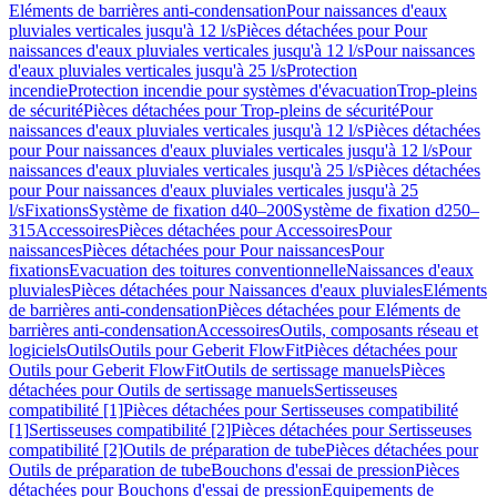
Eléments de barrières anti-condensation
Pour naissances d'eaux
pluviales verticales jusqu'à 12 l/s
Pièces détachées pour Pour
naissances d'eaux pluviales verticales jusqu'à 12 l/s
Pour naissances
d'eaux pluviales verticales jusqu'à 25 l/s
Protection
incendie
Protection incendie pour systèmes d'évacuation
Trop-pleins
de sécurité
Pièces détachées pour Trop-pleins de sécurité
Pour
naissances d'eaux pluviales verticales jusqu'à 12 l/s
Pièces détachées
pour Pour naissances d'eaux pluviales verticales jusqu'à 12 l/s
Pour
naissances d'eaux pluviales verticales jusqu'à 25 l/s
Pièces détachées
pour Pour naissances d'eaux pluviales verticales jusqu'à 25
l/s
Fixations
Système de fixation d40–200
Système de fixation d250–
315
Accessoires
Pièces détachées pour Accessoires
Pour
naissances
Pièces détachées pour Pour naissances
Pour
fixations
Evacuation des toitures conventionnelle
Naissances d'eaux
pluviales
Pièces détachées pour Naissances d'eaux pluviales
Eléments
de barrières anti-condensation
Pièces détachées pour Eléments de
barrières anti-condensation
Accessoires
Outils, composants réseau et
logiciels
Outils
Outils pour Geberit FlowFit
Pièces détachées pour
Outils pour Geberit FlowFit
Outils de sertissage manuels
Pièces
détachées pour Outils de sertissage manuels
Sertisseuses
compatibilité [1]
Pièces détachées pour Sertisseuses compatibilité
[1]
Sertisseuses compatibilité [2]
Pièces détachées pour Sertisseuses
compatibilité [2]
Outils de préparation de tube
Pièces détachées pour
Outils de préparation de tube
Bouchons d'essai de pression
Pièces
détachées pour Bouchons d'essai de pression
Equipements de