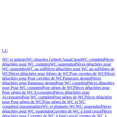
LU
WC et urinoirs
WC-douches Geberit AquaClean
WC complets
Pièces
détachées pour WC complets
WC suspendus
Pièces détachées pour
WC suspendus
WC au sol
Pièces détachées pour WC au sol
Sièges de
WC
Pièces détachées pour Sièges de WC
Pour cuvettes de WC
Pièces
détachées pour Pour cuvettes de WC
Panneaux design
Pièces
détachées pour Panneaux design
Pour WC complets
Pièces détachées
pour Pour WC complets
Pour sièges de WC
Pièces détachées pour
Pour sièges de WC
Accessoires
Pièces détachées pour
Accessoires
Pour WC complets
Pour sièges de WC
Pièces détachées
pour Pour sièges de WC
Pour sièges de WC et WC
complets
Consommables
WC et abattants WC
WC suspendus
Pièces
détachées pour WC suspendus
Cuvettes de WC à fond creux
Pièces
détachées pour Cuvettes de WC à fond creux
Cuvettes de WC à