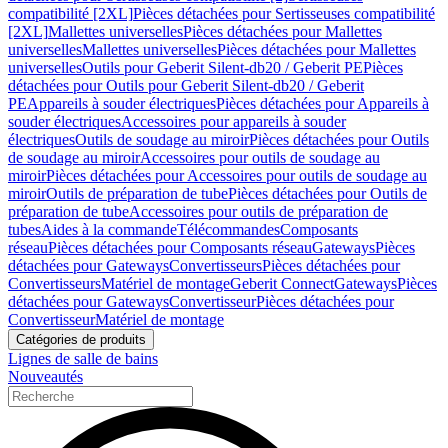
compatibilité [2XL]
Pièces détachées pour Sertisseuses compatibilité
[2XL]
Mallettes universelles
Pièces détachées pour Mallettes
universelles
Mallettes universelles
Pièces détachées pour Mallettes
universelles
Outils pour Geberit Silent-db20 / Geberit PE
Pièces
détachées pour Outils pour Geberit Silent-db20 / Geberit
PE
Appareils à souder électriques
Pièces détachées pour Appareils à
souder électriques
Accessoires pour appareils à souder
électriques
Outils de soudage au miroir
Pièces détachées pour Outils
de soudage au miroir
Accessoires pour outils de soudage au
miroir
Pièces détachées pour Accessoires pour outils de soudage au
miroir
Outils de préparation de tube
Pièces détachées pour Outils de
préparation de tube
Accessoires pour outils de préparation de
tubes
Aides à la commande
Télécommandes
Composants
réseau
Pièces détachées pour Composants réseau
Gateways
Pièces
détachées pour Gateways
Convertisseurs
Pièces détachées pour
Convertisseurs
Matériel de montage
Geberit Connect
Gateways
Pièces
détachées pour Gateways
Convertisseur
Pièces détachées pour
Convertisseur
Matériel de montage
Catégories de produits
Lignes de salle de bains
Nouveautés