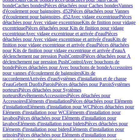
bonde
Caches bondes
Pièces détachées pour Caches bondes
Vannes
d'écoulement pour baignoires, d52
Pièces détachées pour Vannes
d'écoulement pour baignoires, d52
Avec vidage excentrique
Pièces
détachées pour Avec vidage excentrique
Kits de finition pour vidage
excentrique
Pièces détachées pour Kits de finition pour vidage
excentrique
Avec vidage excentrique et arrivée d'eau
Pièces
détachées pour Avec vidage excentrique et arrivée d'eau
Kits de
finition pour vidage excentrique et arrivée d'eau
Pièces détachées
pour Kits de finition pour vidage excentrique et arrivée d'eau
A
déclenchement par pression PushControl
Pièces détachées pour A
déclenchement par pression PushControl
Avec bouchons de
bonde
Pièces détachées pour Avec bouchons de bonde
Accessoires
pour vannes d'écoulement de baignoires
Kits de
raccordement
Arrivées d'eau
Systèmes d'installation et de chasse
d'eau
Geberit Duofix
Parois
Pièces détachées pour Parois
Systèmes
porteurs
Pièces détachées pour Systèmes
porteurs
Revêtements
Accessoires
Pièces détachées pour
Accessoires
Eléments d'installation
Pièces détachées pour Eléments
d'installation
Eléments d'installation pour WC
Pièces détachées pour
Eléments d'installation pour WC
Eléments d'installation pour
lavabos
Pièces détachées pour Eléments d'installation pour
lavabos
Eléments d'installation pour bidets
Pièces détachées pour
Eléments d'installation pour bidets
Eléments d'installation pour
urinoirs
Pièces détachées pour Eléments d'installation pour