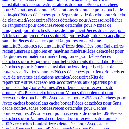
d'installation
Accessoires
Séparations de douche
Pièces détachées
pour Séparations de douche
Séparations de douche pour douche de
plain-pied
Pièces détachées pour Séparations de douche pour douche
de plain-pied
Accessoires
Pièces détachées pour Accessoires
Niches
de rangement pour douches
Pièces détachées pour Niches de
rangement pour douches
Niches de rangement
Pièces détachées pour
Niches de rangement
Accessoires
Baignoires
Baignoires en acrylique
sanitaire
Pièces détachées pour Baignoires en acrylique
sanitaire
Baignoires rectangulaires
Pièces détachées pour Baignoires
rectangulaires
Baignoires en matériau minéral
Pièces détachées pour
Baignoires en matériau minéral
Baignoires pour bébés
Pièces
détachées pour Baignoires pour bébés
Eléments d'installation
Pièces
détachées pour Eléments d'installation
Jeux de pieds et jeux de
traverses et fixations murales
Pièces détachées pour Jeux de pieds et
jeux de traverses et fixations murales
Accessoires
Kits de
réparation
Autres accessoires
Raccordements aux appareils pour
douches et baignoires
Vannes d'écoulement pour receveurs de
douche, d52
Pièces détachées pour Vannes d'écoulement pour
receveurs de douche, d52
Avec caches bondes
Pièces détachées pour
Avec caches bondes
Sans cache bonde
Pièces détachées pour Sans
cache bonde
Caches bondes
Pièces détachées pour Caches
bondes
Vannes d'écoulement pour receveurs de douche, d90
Pièces
détachées pour Vannes d'écoulement pour receveurs de douche,
d90
Avec caches bondes
Pièces détachées pour Avec caches
bondes
Sans cache bonde
Pièces détachées pour Sans cache