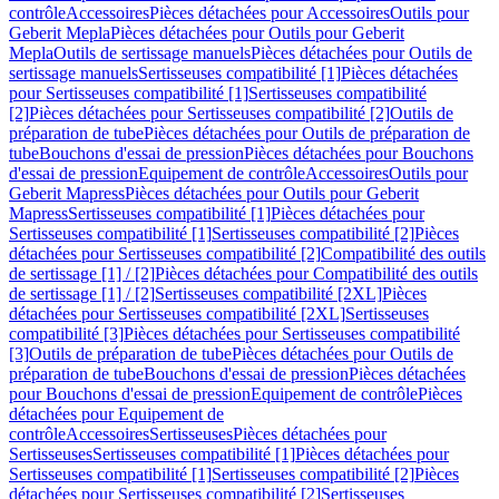
contrôle
Accessoires
Pièces détachées pour Accessoires
Outils pour
Geberit Mepla
Pièces détachées pour Outils pour Geberit
Mepla
Outils de sertissage manuels
Pièces détachées pour Outils de
sertissage manuels
Sertisseuses compatibilité [1]
Pièces détachées
pour Sertisseuses compatibilité [1]
Sertisseuses compatibilité
[2]
Pièces détachées pour Sertisseuses compatibilité [2]
Outils de
préparation de tube
Pièces détachées pour Outils de préparation de
tube
Bouchons d'essai de pression
Pièces détachées pour Bouchons
d'essai de pression
Equipement de contrôle
Accessoires
Outils pour
Geberit Mapress
Pièces détachées pour Outils pour Geberit
Mapress
Sertisseuses compatibilité [1]
Pièces détachées pour
Sertisseuses compatibilité [1]
Sertisseuses compatibilité [2]
Pièces
détachées pour Sertisseuses compatibilité [2]
Compatibilité des outils
de sertissage [1] / [2]
Pièces détachées pour Compatibilité des outils
de sertissage [1] / [2]
Sertisseuses compatibilité [2XL]
Pièces
détachées pour Sertisseuses compatibilité [2XL]
Sertisseuses
compatibilité [3]
Pièces détachées pour Sertisseuses compatibilité
[3]
Outils de préparation de tube
Pièces détachées pour Outils de
préparation de tube
Bouchons d'essai de pression
Pièces détachées
pour Bouchons d'essai de pression
Equipement de contrôle
Pièces
détachées pour Equipement de
contrôle
Accessoires
Sertisseuses
Pièces détachées pour
Sertisseuses
Sertisseuses compatibilité [1]
Pièces détachées pour
Sertisseuses compatibilité [1]
Sertisseuses compatibilité [2]
Pièces
détachées pour Sertisseuses compatibilité [2]
Sertisseuses