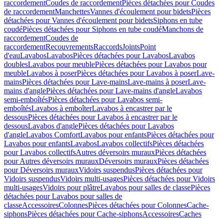
raccordement
Coudes de raccordement
Pièces détachées pour Coudes
de raccordement
Manchettes
Vannes d'écoulement pour bidets
Pièces
détachées pour Vannes d'écoulement pour bidets
Siphons en tube
coudé
Pièces détachées pour Siphons en tube coudé
Manchons de
raccordement
Coudes de
raccordement
Recouvrements
Raccords
Joints
Point
d'eau
Lavabos
Lavabos
Pièces détachées pour Lavabos
Lavabos
doubles
Lavabos pour meuble
Pièces détachées pour Lavabos pour
meuble
Lavabos à poser
Pièces détachées pour Lavabos à poser
Lave-
mains
Pièces détachées pour Lave-mains
Lave-mains à poser
Lave-
mains d'angle
Pièces détachées pour Lave-mains d'angle
Lavabos
semi-emboîtés
Pièces détachées pour Lavabos semi-
emboîtés
Lavabos à emboîter
Lavabos à encastrer par le
dessous
Pièces détachées pour Lavabos à encastrer par le
dessous
Lavabos d'angle
Pièces détachées pour Lavabos
d'angle
Lavabos Comfort
Lavabos pour enfants
Pièces détachées pour
Lavabos pour enfants
Lavabos
Lavabos collectifs
Pièces détachées
pour Lavabos collectifs
Autres déversoirs muraux
Pièces détachées
pour Autres déversoirs muraux
Déversoirs muraux
Pièces détachées
pour Déversoirs muraux
Vidoirs suspendus
Pièces détachées pour
Vidoirs suspendus
Vidoirs multi-usages
Pièces détachées pour Vidoirs
multi-usages
Vidoirs pour plâtre
Lavabos pour salles de classe
Pièces
détachées pour Lavabos pour salles de
classe
Accessoires
Colonnes
Pièces détachées pour Colonnes
Cache-
siphons
Pièces détachées pour Cache-siphons
Accessoires
Caches