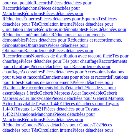
pour eau potable
Raccords
Pièces détachées pour
Raccords
Manchons
Pièces détachées pour
Manchons
Réductions
Pièces détachées pour
Réductions
Équerres
Pièces détachées pour Équerres
Tés
Pièces
détachées pour Tés
Circulation interne
Pièces détachées pour
Circulation interne
Réductions indémontables
Pièces détachées pour
Réductions indémontables
Réductions et raccordements,
démontables
Pièces détachées pour Réductions et raccordements,
démontables
Obturateurs
Pièces détachées pour
Obturateurs
Raccordements
Pièces détachées pour
Raccordements
Nourrices de distribution avec raccord fileté
Tés pour
chauffage
Pièces détachées pour Tés pour chauffage
Raccordements
pour chauffage
Pièces détachées pour Raccordements pour
chauffage
Accessoires
Pièces détachées pour Accessoires
Isolations
pour tubes et raccords
Etanchements pour tubes et raccords
Fixations
pour tubes
Fixations de raccordements
Pièces détachées pour
Fixations de raccordements
Joints d'étanchéité
Sets de vis pour
assemblages à bride
Geberit Mapress Acier Inoxydable
Geberit
Mapress Acier Inoxydable
Pièces détachées pour Geberit Mapress
Acier Inoxydable
Tuyaux 1.4401
Pièces détachées pour Tuyaux
1.4401
Tuyaux 1.4521
Pièces détachées pour Tuyaux
1.4521
Mamelons
Manchons
Pièces détachées pour
Manchons
Réductions
Pièces détachées pour
Réductions
Coudes
Pièces détachées pour Coudes
Tés
Pièces
détachées pour Tés
Circulation interne
Pièces détachées pour