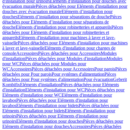
d'installation pour urinoirs
Eléments d'installation pour douches avec
évacuation murale
Pièces détachées pour Eléments d'installation pour
douches avec évacuation murale
Eléments d’installation pour
douches
Eléments d’installation pour séparations de douche
Pièces
détachées pour Eléments d’installation pour séparations de
douche
Eléments d'installation pour robinetteries et appareils
Pièces
détachées pour Eléments d'installation pour robinetteries et
appareils
Eléments d'installation pour machines à laver et lave-
vaisselle
Pièces détachées pour Eléments d'installation pour machines
à laver et lave-vaisselle
Eléments d'installation pour charges de
console
Accessoires
Pièces détachées pour Accessoires
Modules
d'installation
Pièces détachées pour Modules d'installation
Modules
pour WC
Pièces détachées pour Modules pour
WC
Accessoires
Pièces détachées pour Accessoires
Pour parois
Pièces
détachées pour Pour parois
Pour systèmes d'alimentation
Pièces
détachées pour Pour systèmes d'alimentation
Pour évacuation
Geberit
Kombifix
Eléments d'installation
Pièces détachées pour Eléments
d'installation
Eléments d'installation pour WC
Pièces détachées pour
Eléments d'installation pour WC
Eléments d'installation pour
lavabos
Pièces détachées pour Eléments d'installation pour
lavabos
Eléments d'installation pour bidets
Pièces détachées pour
Eléments d'installation pour bidets
Eléments d'installation pour
urinoirs
Pièces détachées pour Eléments d'installation pour
urinoirs
Eléments d'installation pour douches
Pièces détachées pour
Eléments d'installation pour douches
Accessoires
Pièces détachées