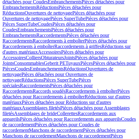
détachées pour Coudes
Embranchements
Pièces détachées pour
Embranchements
Réductions
Pièces détachées pour
Réductions
Ouvertures de nettoyage
Pièces détachées pour
Ouvertures de nettoyage
Pièces SuperTube
Pièces détachées pour
Pièces SuperTube
Coudes
Pièces détachées pour
Coudes
Embranchements
Pièces détachées pour
Embranchements
Raccordements
Pièces détachées pour
Raccordements
Raccordements à emboîter
Pièces détachées pour
Raccordements à emboîter
Raccordements à griffes
Réductions sur
d'autres matériaux
Accessoires
Pièces détachées pour
Accessoires
Colliers
Obturateurs
Joints
Pièces détachées pour
Joints
Consommables
Geberit PE
Tuyaux
Pièces
Pièces détachées pour
Pièces
Coudes
Embranchements
Réductions
Ouvertures de
nettoyage
Pièces détachées pour Ouvertures de
nettoyage
Réductions
Pièces SuperTube
Pièces
spéciales
Raccordements
Pièces détachées pour
Raccordements
Raccords soudés
Raccordements à emboîter
Pièces
détachées pour Raccordements à emboîter
Réductions sur d'autres
matériaux
Pièces détachées pour Réductions sur d'autres
matériaux
Assemblages filetés
Pièces détachées pour Assemblages
filetés
Assemblages de bride
Collerettes
Raccordements aux
appareils
Pièces détachées pour Raccordements aux appareils
Coudes
de raccordement
Pièces détachées pour Coudes de
raccordement
Manchons de raccordement
Pièces détachées pour
Manchons de raccordement
Manchons de raccordement
Pièces