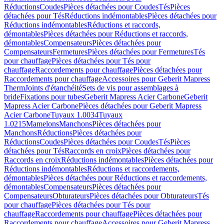
Réductions
Coudes
Pièces détachées pour Coudes
Tés
Pièces
détachées pour Tés
Réductions indémontables
Pièces détachées pour
Réductions indémontables
Réductions et raccords,
démontables
Pièces détachées pour Réductions et raccords,
démontables
Compensateurs
Pièces détachées pour
Compensateurs
Fermetures
Pièces détachées pour Fermetures
Tés
pour chauffage
Pièces détachées pour Tés pour
chauffage
Raccordements pour chauffage
Pièces détachées pour
Raccordements pour chauffage
Accessoires pour Geberit Mapress
Therm
Joints d'étanchéité
Sets de vis pour assemblages à
bride
Fixations pour tubes
Geberit Mapress Acier Carbone
Geberit
Mapress Acier Carbone
Pièces détachées pour Geberit Mapress
Acier Carbone
Tuyaux 1.0034
Tuyaux
1.0215
Mamelons
Manchons
Pièces détachées pour
Manchons
Réductions
Pièces détachées pour
Réductions
Coudes
Pièces détachées pour Coudes
Tés
Pièces
détachées pour Tés
Raccords en croix
Pièces détachées pour
Raccords en croix
Réductions indémontables
Pièces détachées pour
Réductions indémontables
Réductions et raccordements,
démontables
Pièces détachées pour Réductions et raccordements,
démontables
Compensateurs
Pièces détachées pour
Compensateurs
Obturateurs
Pièces détachées pour Obturateurs
Tés
pour chauffage
Pièces détachées pour Tés pour
chauffage
Raccordements pour chauffage
Pièces détachées pour
Raccordements pour chauffage
Accessoires pour Geberit Mapress