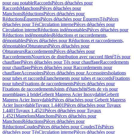
pour eau potable
Raccords
Pièces détachées pour
Raccords
Manchons
Pièces détachées pour
Manchons
Réductions
Pièces détachées pour
Réductions
Équerres
Pièces détachées pour Équerres
Tés
Pièces
détachées pour Tés
Circulation interne
Pièces détachées pour
Circulation interne
Réductions indémontables
Pièces détachées pour
Réductions indémontables
Réductions et raccordements,
démontables
Pièces détachées pour Réductions et raccordements,
démontables
Obturateurs
Pièces détachées pour
Obturateurs
Raccordements
Pièces détachées pour
Raccordements
Nourrices de distribution avec raccord fileté
Tés pour
chauffage
Pièces détachées pour Tés pour chauffage
Raccordements
pour chauffage
Pièces détachées pour Raccordements pour
chauffage
Accessoires
Pièces détachées pour Accessoires
Isolations
pour tubes et raccords
Etanchements pour tubes et raccords
Fixations
pour tubes
Fixations de raccordements
Pièces détachées pour
Fixations de raccordements
Joints d'étanchéité
Sets de vis pour
assemblages à bride
Geberit Mapress Acier Inoxydable
Geberit
Mapress Acier Inoxydable
Pièces détachées pour Geberit Mapress
Acier Inoxydable
Tuyaux 1.4401
Pièces détachées pour Tuyaux
1.4401
Tuyaux 1.4521
Pièces détachées pour Tuyaux
1.4521
Mamelons
Manchons
Pièces détachées pour
Manchons
Réductions
Pièces détachées pour
Réductions
Coudes
Pièces détachées pour Coudes
Tés
Pièces
détachées pour Tés
Circulation interne
Pièces détachées pour