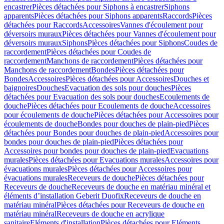
encastrer
Pièces détachées pour Siphons à encastrer
Siphons
apparents
Pièces détachées pour Siphons apparents
Raccords
Pièces
détachées pour Raccords
Accessoires
Vannes d'écoulement pour
déversoirs muraux
Pièces détachées pour Vannes d'écoulement pour
déversoirs muraux
Siphons
Pièces détachées pour Siphons
Coudes de
raccordement
Pièces détachées pour Coudes de
raccordement
Manchons de raccordement
Pièces détachées pour
Manchons de raccordement
Bondes
Pièces détachées pour
Bondes
Accessoires
Pièces détachées pour Accessoires
Douches et
baignoires
Douches
Evacuation des sols pour douches
Pièces
détachées pour Evacuation des sols pour douches
Ecoulements de
douche
Pièces détachées pour Ecoulements de douche
Accessoires
pour écoulements de douche
Pièces détachées pour Accessoires pour
écoulements de douche
Bondes pour douches de plain-pied
Pièces
détachées pour Bondes pour douches de plain-pied
Accessoires pour
bondes pour douches de plain-pied
Pièces détachées pour
Accessoires pour bondes pour douches de plain-pied
Evacuations
murales
Pièces détachées pour Evacuations murales
Accessoires pour
évacuations murales
Pièces détachées pour Accessoires pour
évacuations murales
Receveurs de douche
Pièces détachées pour
Receveurs de douche
Receveurs de douche en matériau minéral et
éléments d’installation Geberit Duofix
Receveurs de douche en
matériau minéral
Pièces détachées pour Receveurs de douche en
matériau minéral
Receveurs de douche en acrylique
sanitaire
Eléments d'installation
Pièces détachées pour Eléments