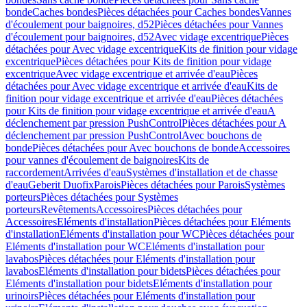
bonde
Caches bondes
Pièces détachées pour Caches bondes
Vannes
d'écoulement pour baignoires, d52
Pièces détachées pour Vannes
d'écoulement pour baignoires, d52
Avec vidage excentrique
Pièces
détachées pour Avec vidage excentrique
Kits de finition pour vidage
excentrique
Pièces détachées pour Kits de finition pour vidage
excentrique
Avec vidage excentrique et arrivée d'eau
Pièces
détachées pour Avec vidage excentrique et arrivée d'eau
Kits de
finition pour vidage excentrique et arrivée d'eau
Pièces détachées
pour Kits de finition pour vidage excentrique et arrivée d'eau
A
déclenchement par pression PushControl
Pièces détachées pour A
déclenchement par pression PushControl
Avec bouchons de
bonde
Pièces détachées pour Avec bouchons de bonde
Accessoires
pour vannes d'écoulement de baignoires
Kits de
raccordement
Arrivées d'eau
Systèmes d'installation et de chasse
d'eau
Geberit Duofix
Parois
Pièces détachées pour Parois
Systèmes
porteurs
Pièces détachées pour Systèmes
porteurs
Revêtements
Accessoires
Pièces détachées pour
Accessoires
Eléments d'installation
Pièces détachées pour Eléments
d'installation
Eléments d'installation pour WC
Pièces détachées pour
Eléments d'installation pour WC
Eléments d'installation pour
lavabos
Pièces détachées pour Eléments d'installation pour
lavabos
Eléments d'installation pour bidets
Pièces détachées pour
Eléments d'installation pour bidets
Eléments d'installation pour
urinoirs
Pièces détachées pour Eléments d'installation pour