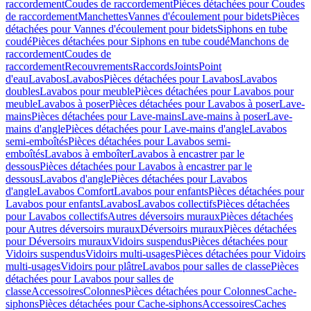
raccordement
Coudes de raccordement
Pièces détachées pour Coudes
de raccordement
Manchettes
Vannes d'écoulement pour bidets
Pièces
détachées pour Vannes d'écoulement pour bidets
Siphons en tube
coudé
Pièces détachées pour Siphons en tube coudé
Manchons de
raccordement
Coudes de
raccordement
Recouvrements
Raccords
Joints
Point
d'eau
Lavabos
Lavabos
Pièces détachées pour Lavabos
Lavabos
doubles
Lavabos pour meuble
Pièces détachées pour Lavabos pour
meuble
Lavabos à poser
Pièces détachées pour Lavabos à poser
Lave-
mains
Pièces détachées pour Lave-mains
Lave-mains à poser
Lave-
mains d'angle
Pièces détachées pour Lave-mains d'angle
Lavabos
semi-emboîtés
Pièces détachées pour Lavabos semi-
emboîtés
Lavabos à emboîter
Lavabos à encastrer par le
dessous
Pièces détachées pour Lavabos à encastrer par le
dessous
Lavabos d'angle
Pièces détachées pour Lavabos
d'angle
Lavabos Comfort
Lavabos pour enfants
Pièces détachées pour
Lavabos pour enfants
Lavabos
Lavabos collectifs
Pièces détachées
pour Lavabos collectifs
Autres déversoirs muraux
Pièces détachées
pour Autres déversoirs muraux
Déversoirs muraux
Pièces détachées
pour Déversoirs muraux
Vidoirs suspendus
Pièces détachées pour
Vidoirs suspendus
Vidoirs multi-usages
Pièces détachées pour Vidoirs
multi-usages
Vidoirs pour plâtre
Lavabos pour salles de classe
Pièces
détachées pour Lavabos pour salles de
classe
Accessoires
Colonnes
Pièces détachées pour Colonnes
Cache-
siphons
Pièces détachées pour Cache-siphons
Accessoires
Caches