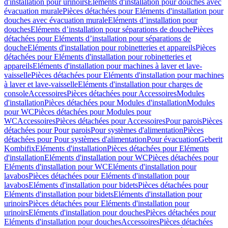
d'installation pour urinoirs
Eléments d'installation pour douches avec
évacuation murale
Pièces détachées pour Eléments d'installation pour
douches avec évacuation murale
Eléments d’installation pour
douches
Eléments d’installation pour séparations de douche
Pièces
détachées pour Eléments d’installation pour séparations de
douche
Eléments d'installation pour robinetteries et appareils
Pièces
détachées pour Eléments d'installation pour robinetteries et
appareils
Eléments d'installation pour machines à laver et lave-
vaisselle
Pièces détachées pour Eléments d'installation pour machines
à laver et lave-vaisselle
Eléments d'installation pour charges de
console
Accessoires
Pièces détachées pour Accessoires
Modules
d'installation
Pièces détachées pour Modules d'installation
Modules
pour WC
Pièces détachées pour Modules pour
WC
Accessoires
Pièces détachées pour Accessoires
Pour parois
Pièces
détachées pour Pour parois
Pour systèmes d'alimentation
Pièces
détachées pour Pour systèmes d'alimentation
Pour évacuation
Geberit
Kombifix
Eléments d'installation
Pièces détachées pour Eléments
d'installation
Eléments d'installation pour WC
Pièces détachées pour
Eléments d'installation pour WC
Eléments d'installation pour
lavabos
Pièces détachées pour Eléments d'installation pour
lavabos
Eléments d'installation pour bidets
Pièces détachées pour
Eléments d'installation pour bidets
Eléments d'installation pour
urinoirs
Pièces détachées pour Eléments d'installation pour
urinoirs
Eléments d'installation pour douches
Pièces détachées pour
Eléments d'installation pour douches
Accessoires
Pièces détachées