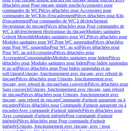
détachées pour Pour rinçage simple touche
Accessoires pour
commandes de WC
Pièces détachées pour Accessoires pour
commandes de WC
Kits d'encastrement
Pièces détachées pour Kits
d'encastrement
Pour commandes de WC à déclenchement
électronique du rinçage
Pièces détachées pour Pour commandes de
WC à déclenchement électronique du rinçage
Modules sanitaires
Geberit Monolith
Modules sanitaires pour WC
Pièces détachées pour
Modules sanitaires pour WC
Pour WC suspendus
Pièces détachées
pour Pour WC suspendus
Pour WC au sol
Pièces détachées pour
Pour WC au sol
Accessoires
Pièces détachées pour
Accessoires
Consommables
Modules sanitaires pour bidets
Pièces
détachées pour Modules sanitaires pour bidets
Pour bidets suspendus
et au sol
Pièces détachées pour Pour bidets suspendus et au
sol
Urinoirs
Urinoirs, fonctionnement avec rinçage, avec rebord de
rinçage
Pièces détachées pour Urinoirs, fonctionnement avec
rinçage, avec rebord de rinçage
Sans couvercle
Pièces détachées pour
Sans couvercle
Urinoirs, fonctionnement avec rinçage, sans rebord
de rinçage
Pièces détachées pour Urinoirs, fonctionnement avec
rinçage, sans rebord de rinçage
Commande d'urinoir apparente ou à
encastrer
Pièces détachées pour Commande d'urinoir apparente ou à
encastrer
Avec commande d'urinoir intégrée
Pièces détachées pour
Avec commande d'urinoir intégrée
Pour commande d'urinoir
intégrée
Pièces détachées pour Pour commande d'urinoir
intégrée
Urinoirs, fonctionnement avec rinçage, avec / pour