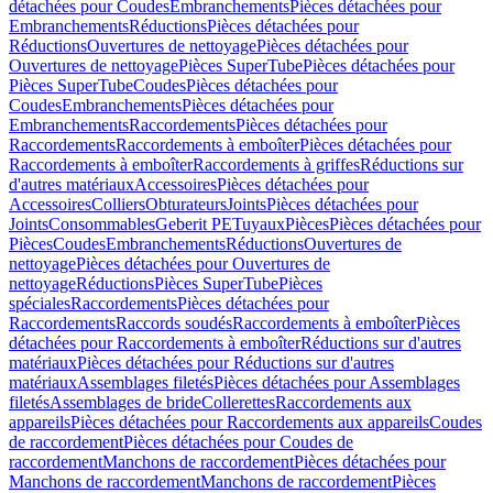
détachées pour Coudes
Embranchements
Pièces détachées pour
Embranchements
Réductions
Pièces détachées pour
Réductions
Ouvertures de nettoyage
Pièces détachées pour
Ouvertures de nettoyage
Pièces SuperTube
Pièces détachées pour
Pièces SuperTube
Coudes
Pièces détachées pour
Coudes
Embranchements
Pièces détachées pour
Embranchements
Raccordements
Pièces détachées pour
Raccordements
Raccordements à emboîter
Pièces détachées pour
Raccordements à emboîter
Raccordements à griffes
Réductions sur
d'autres matériaux
Accessoires
Pièces détachées pour
Accessoires
Colliers
Obturateurs
Joints
Pièces détachées pour
Joints
Consommables
Geberit PE
Tuyaux
Pièces
Pièces détachées pour
Pièces
Coudes
Embranchements
Réductions
Ouvertures de
nettoyage
Pièces détachées pour Ouvertures de
nettoyage
Réductions
Pièces SuperTube
Pièces
spéciales
Raccordements
Pièces détachées pour
Raccordements
Raccords soudés
Raccordements à emboîter
Pièces
détachées pour Raccordements à emboîter
Réductions sur d'autres
matériaux
Pièces détachées pour Réductions sur d'autres
matériaux
Assemblages filetés
Pièces détachées pour Assemblages
filetés
Assemblages de bride
Collerettes
Raccordements aux
appareils
Pièces détachées pour Raccordements aux appareils
Coudes
de raccordement
Pièces détachées pour Coudes de
raccordement
Manchons de raccordement
Pièces détachées pour
Manchons de raccordement
Manchons de raccordement
Pièces