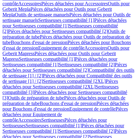
contrôle
Accessoires
Pièces détachées pour Accessoires
Outils pour
Geberit Mepla
Pièces détachées pour Outils pour Geberit
Mepla
Outils de sertissage manuels
Pièces détachées pour Outils de
sertissage manuels
Sertisseuses compatibilité [1]
Pièces détachées
pour Sertisseuses compatibilité [1]
Sertisseuses compatibilité
[2]
Pièces détachées pour Sertisseuses compatibilité [2]
Outils de
préparation de tube
Pièces détachées pour Outils de préparation de
tube
Bouchons d'essai de pression
Pièces détachées pour Bouchons
d'essai de pression
Equipement de contrôle
Accessoires
Outils pour
Geberit Mapress
Pièces détachées pour Outils pour Geberit
Mapress
Sertisseuses compatibilité [1]
Pièces détachées pour
Sertisseuses compatibilité [1]
Sertisseuses compatibilité [2]
Pièces
détachées pour Sertisseuses compatibilité [2]
Compatibilité des outils
de sertissage [1] / [2]
Pièces détachées pour Compatibilité des outils
de sertissage [1] / [2]
Sertisseuses compatibilité [2XL]
Pièces
détachées pour Sertisseuses compatibilité [2XL]
Sertisseuses
compatibilité [3]
Pièces détachées pour Sertisseuses compatibilité
[3]
Outils de préparation de tube
Pièces détachées pour Outils de
préparation de tube
Bouchons d'essai de pression
Pièces détachées
pour Bouchons d'essai de pression
Equipement de contrôle
Pièces
détachées pour Equipement de
contrôle
Accessoires
Sertisseuses
Pièces détachées pour
Sertisseuses
Sertisseuses compatibilité [1]
Pièces détachées pour
Sertisseuses compatibilité [1]
Sertisseuses compatibilité [2]
Pièces
détachées pour Sertisseuses compatibilité [2]
Sertisseuses