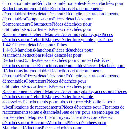
Circulation interne
Réductions indémontables
Pièces détachées pour
Réductions indémontables
Réductions et raccordements,
démontables
Pièces détachées pour Réductions et raccordements,
démontables
Compensateurs
Pièces détachées pour
Compensateurs
Obturateurs
Pièces détachées pour
Obturateurs
Raccordements
Pièces détachées pour
Raccordements
Geberit Mapress Acier Inoxydable, gaz
Pièces
détachées pour Geberit Mapress Acier Inoxydable, gaz
Tubes
1.4401
Pièces détachées pour Tubes
1.4401
Mamelons
Manchons
Pièces détachées pour
Manchons
Réductions
Pièces détachées pour
Réductions
Coudes
Pièces détachées pour Coudes
Tés
Pièces
détachées pour Tés
Réductions indémontables
Pièces détachées pour
Réductions indémontables
Réductions et raccordements,
démontables
Pièces détachées pour Réductions et raccordements,
démontables
Obturateurs
Pièces détachées pour
Obturateurs
Raccordements
Pièces détachées pour
Raccordements
Geberit Mapress Acier Inoxydable, accessoires
Pièces
détachées pour Geberit Mapress Acier Inoxydable,
accessoires
Etanchements pour tubes et raccords
Fixations pour
tubes
Fixations de raccordements
Pièces détachées pour Fixations de
raccordements
Joints d'étanchéité
Sets de vis pour assemblages de
brides
Geberit Mapress Therm
Tuyaux Therm
Raccords
Pièces
détachées pour Raccords
Manchons
Pièces détachées pour
Manchons
Réductions
Pièces détachées pour