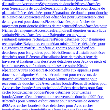
d'installation
Accessoires
Séparations de douche
Pièces détachées
pour Séparations de douche
Séparations de douche pour douche de
plain-pied
Pièces détachées pour Séparations de douche pour douche
de plain-pied
Accessoires
Pièces détachées pour Accessoires
Niches
de rangement pour douches
Pièces détachées pour Niches de
rangement pour douches
Niches de rangement
Pièces détachées pour
Niches de rangement
Accessoires
Baignoires
Baignoires en acrylique
sanitaire
Pièces détachées pour Baignoires en acrylique
sanitaire
Baignoires rectangulaires
Pièces détachées pour Baignoires
rectangulaires
Baignoires en matériau minéral
Pièces détachées pour
Baignoires en matériau minéral
Baignoires pour bébés
Pièces
détachées pour Baignoires pour bébés
Eléments d'installation
Pièces
détachées pour Eléments d'installation
Jeux de pieds et jeux de
traverses et fixations murales
Pièces détachées pour Jeux de pieds et
jeux de traverses et fixations murales
Accessoires
Kits de
réparation
Autres accessoires
Raccordements aux appareils pour
douches et baignoires
Vannes d'écoulement pour receveurs de
douche, d52
Pièces détachées pour Vannes d'écoulement pour
receveurs de douche, d52
Avec caches bondes
Pièces détachées pour
Avec caches bondes
Sans cache bonde
Pièces détachées pour Sans
cache bonde
Caches bondes
Pièces détachées pour Caches
bondes
Vannes d'écoulement pour receveurs de douche, d90
Pièces
détachées pour Vannes d'écoulement pour receveurs de douche,
d90
Avec caches bondes
Pièces détachées pour Avec caches
bondes
Sans cache bonde
Pièces détachées pour Sans cache