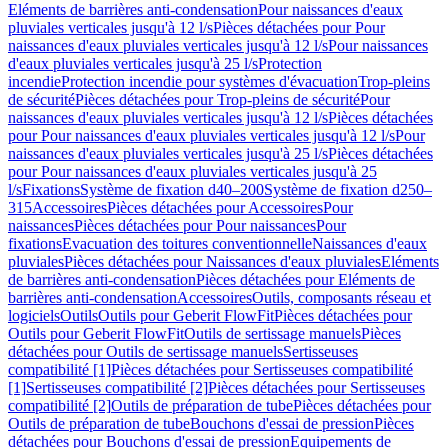
Eléments de barrières anti-condensation
Pour naissances d'eaux
pluviales verticales jusqu'à 12 l/s
Pièces détachées pour Pour
naissances d'eaux pluviales verticales jusqu'à 12 l/s
Pour naissances
d'eaux pluviales verticales jusqu'à 25 l/s
Protection
incendie
Protection incendie pour systèmes d'évacuation
Trop-pleins
de sécurité
Pièces détachées pour Trop-pleins de sécurité
Pour
naissances d'eaux pluviales verticales jusqu'à 12 l/s
Pièces détachées
pour Pour naissances d'eaux pluviales verticales jusqu'à 12 l/s
Pour
naissances d'eaux pluviales verticales jusqu'à 25 l/s
Pièces détachées
pour Pour naissances d'eaux pluviales verticales jusqu'à 25
l/s
Fixations
Système de fixation d40–200
Système de fixation d250–
315
Accessoires
Pièces détachées pour Accessoires
Pour
naissances
Pièces détachées pour Pour naissances
Pour
fixations
Evacuation des toitures conventionnelle
Naissances d'eaux
pluviales
Pièces détachées pour Naissances d'eaux pluviales
Eléments
de barrières anti-condensation
Pièces détachées pour Eléments de
barrières anti-condensation
Accessoires
Outils, composants réseau et
logiciels
Outils
Outils pour Geberit FlowFit
Pièces détachées pour
Outils pour Geberit FlowFit
Outils de sertissage manuels
Pièces
détachées pour Outils de sertissage manuels
Sertisseuses
compatibilité [1]
Pièces détachées pour Sertisseuses compatibilité
[1]
Sertisseuses compatibilité [2]
Pièces détachées pour Sertisseuses
compatibilité [2]
Outils de préparation de tube
Pièces détachées pour
Outils de préparation de tube
Bouchons d'essai de pression
Pièces
détachées pour Bouchons d'essai de pression
Equipements de