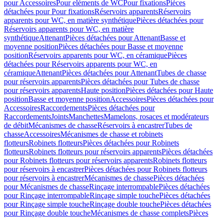
pour Accessoires
Pour eléments de WC
Pour fixations
Pièces
détachées pour Pour fixations
Réservoirs apparents
Réservoirs
apparents pour WC, en matière synthétique
Pièces détachées pour
Réservoirs apparents pour WC, en matière
synthétique
Attenant
Pièces détachées pour Attenant
Basse et
moyenne position
Pièces détachées pour Basse et moyenne
position
Réservoirs apparents pour WC, en céramique
Pièces
détachées pour Réservoirs apparents pour WC, en
céramique
Attenant
Pièces détachées pour Attenant
Tubes de chasse
pour réservoirs apparents
Pièces détachées pour Tubes de chasse
pour réservoirs apparents
Haute position
Pièces détachées pour Haute
position
Basse et moyenne position
Accessoires
Pièces détachées pour
Accessoires
Raccordements
Pièces détachées pour
Raccordements
Joints
Manchettes
Mamelons, rosaces et modérateurs
de débit
Mécanismes de chasse
Réservoirs à encastrer
Tubes de
chasse
Accessoires
Mécanismes de chasse et robinets
flotteurs
Robinets flotteurs
Pièces détachées pour Robinets
flotteurs
Robinets flotteurs pour réservoirs apparents
Pièces détachées
pour Robinets flotteurs pour réservoirs apparents
Robinets flotteurs
pour réservoirs à encastrer
Pièces détachées pour Robinets flotteurs
pour réservoirs à encastrer
Mécanismes de chasse
Pièces détachées
pour Mécanismes de chasse
Rinçage interrompable
Pièces détachées
pour Rinçage interrompable
Rinçage simple touche
Pièces détachées
pour Rinçage simple touche
Rinçage double touche
Pièces détachées
pour Rinçage double touche
Mécanismes de chasse complets
Pièces