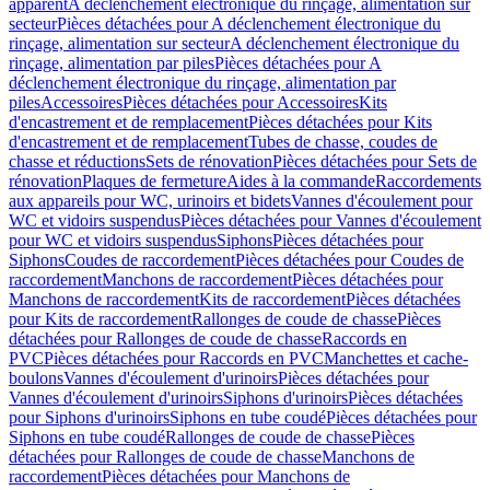
apparent
A déclenchement électronique du rinçage, alimentation sur
secteur
Pièces détachées pour A déclenchement électronique du
rinçage, alimentation sur secteur
A déclenchement électronique du
rinçage, alimentation par piles
Pièces détachées pour A
déclenchement électronique du rinçage, alimentation par
piles
Accessoires
Pièces détachées pour Accessoires
Kits
d'encastrement et de remplacement
Pièces détachées pour Kits
d'encastrement et de remplacement
Tubes de chasse, coudes de
chasse et réductions
Sets de rénovation
Pièces détachées pour Sets de
rénovation
Plaques de fermeture
Aides à la commande
Raccordements
aux appareils pour WC, urinoirs et bidets
Vannes d'écoulement pour
WC et vidoirs suspendus
Pièces détachées pour Vannes d'écoulement
pour WC et vidoirs suspendus
Siphons
Pièces détachées pour
Siphons
Coudes de raccordement
Pièces détachées pour Coudes de
raccordement
Manchons de raccordement
Pièces détachées pour
Manchons de raccordement
Kits de raccordement
Pièces détachées
pour Kits de raccordement
Rallonges de coude de chasse
Pièces
détachées pour Rallonges de coude de chasse
Raccords en
PVC
Pièces détachées pour Raccords en PVC
Manchettes et cache-
boulons
Vannes d'écoulement d'urinoirs
Pièces détachées pour
Vannes d'écoulement d'urinoirs
Siphons d'urinoirs
Pièces détachées
pour Siphons d'urinoirs
Siphons en tube coudé
Pièces détachées pour
Siphons en tube coudé
Rallonges de coude de chasse
Pièces
détachées pour Rallonges de coude de chasse
Manchons de
raccordement
Pièces détachées pour Manchons de