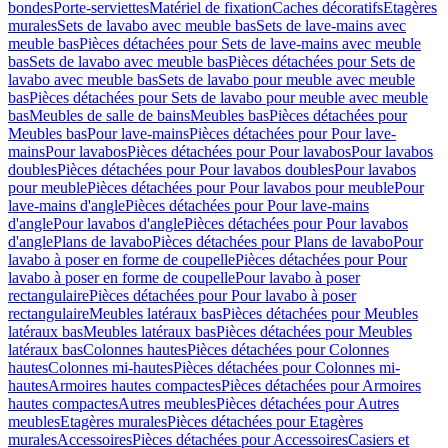
bondes
Porte-serviettes
Matériel de fixation
Caches décoratifs
Etagères
murales
Sets de lavabo avec meuble bas
Sets de lave-mains avec
meuble bas
Pièces détachées pour Sets de lave-mains avec meuble
bas
Sets de lavabo avec meuble bas
Pièces détachées pour Sets de
lavabo avec meuble bas
Sets de lavabo pour meuble avec meuble
bas
Pièces détachées pour Sets de lavabo pour meuble avec meuble
bas
Meubles de salle de bains
Meubles bas
Pièces détachées pour
Meubles bas
Pour lave-mains
Pièces détachées pour Pour lave-
mains
Pour lavabos
Pièces détachées pour Pour lavabos
Pour lavabos
doubles
Pièces détachées pour Pour lavabos doubles
Pour lavabos
pour meuble
Pièces détachées pour Pour lavabos pour meuble
Pour
lave-mains d'angle
Pièces détachées pour Pour lave-mains
d'angle
Pour lavabos d'angle
Pièces détachées pour Pour lavabos
d'angle
Plans de lavabo
Pièces détachées pour Plans de lavabo
Pour
lavabo à poser en forme de coupelle
Pièces détachées pour Pour
lavabo à poser en forme de coupelle
Pour lavabo à poser
rectangulaire
Pièces détachées pour Pour lavabo à poser
rectangulaire
Meubles latéraux bas
Pièces détachées pour Meubles
latéraux bas
Meubles latéraux bas
Pièces détachées pour Meubles
latéraux bas
Colonnes hautes
Pièces détachées pour Colonnes
hautes
Colonnes mi-hautes
Pièces détachées pour Colonnes mi-
hautes
Armoires hautes compactes
Pièces détachées pour Armoires
hautes compactes
Autres meubles
Pièces détachées pour Autres
meubles
Etagères murales
Pièces détachées pour Etagères
murales
Accessoires
Pièces détachées pour Accessoires
Casiers et