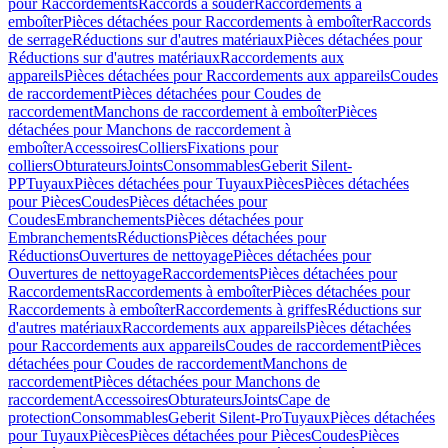
pour Raccordements
Raccords à souder
Raccordements à
emboîter
Pièces détachées pour Raccordements à emboîter
Raccords
de serrage
Réductions sur d'autres matériaux
Pièces détachées pour
Réductions sur d'autres matériaux
Raccordements aux
appareils
Pièces détachées pour Raccordements aux appareils
Coudes
de raccordement
Pièces détachées pour Coudes de
raccordement
Manchons de raccordement à emboîter
Pièces
détachées pour Manchons de raccordement à
emboîter
Accessoires
Colliers
Fixations pour
colliers
Obturateurs
Joints
Consommables
Geberit Silent-
PP
Tuyaux
Pièces détachées pour Tuyaux
Pièces
Pièces détachées
pour Pièces
Coudes
Pièces détachées pour
Coudes
Embranchements
Pièces détachées pour
Embranchements
Réductions
Pièces détachées pour
Réductions
Ouvertures de nettoyage
Pièces détachées pour
Ouvertures de nettoyage
Raccordements
Pièces détachées pour
Raccordements
Raccordements à emboîter
Pièces détachées pour
Raccordements à emboîter
Raccordements à griffes
Réductions sur
d'autres matériaux
Raccordements aux appareils
Pièces détachées
pour Raccordements aux appareils
Coudes de raccordement
Pièces
détachées pour Coudes de raccordement
Manchons de
raccordement
Pièces détachées pour Manchons de
raccordement
Accessoires
Obturateurs
Joints
Cape de
protection
Consommables
Geberit Silent-Pro
Tuyaux
Pièces détachées
pour Tuyaux
Pièces
Pièces détachées pour Pièces
Coudes
Pièces