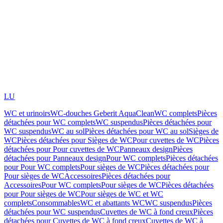
LU
WC et urinoirs
WC-douches Geberit AquaClean
WC complets
Pièces
détachées pour WC complets
WC suspendus
Pièces détachées pour
WC suspendus
WC au sol
Pièces détachées pour WC au sol
Sièges de
WC
Pièces détachées pour Sièges de WC
Pour cuvettes de WC
Pièces
détachées pour Pour cuvettes de WC
Panneaux design
Pièces
détachées pour Panneaux design
Pour WC complets
Pièces détachées
pour Pour WC complets
Pour sièges de WC
Pièces détachées pour
Pour sièges de WC
Accessoires
Pièces détachées pour
Accessoires
Pour WC complets
Pour sièges de WC
Pièces détachées
pour Pour sièges de WC
Pour sièges de WC et WC
complets
Consommables
WC et abattants WC
WC suspendus
Pièces
détachées pour WC suspendus
Cuvettes de WC à fond creux
Pièces
détachées pour Cuvettes de WC à fond creux
Cuvettes de WC à