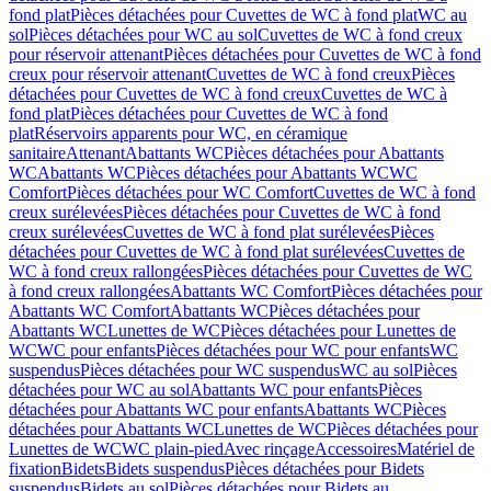
fond plat
Pièces détachées pour Cuvettes de WC à fond plat
WC au
sol
Pièces détachées pour WC au sol
Cuvettes de WC à fond creux
pour réservoir attenant
Pièces détachées pour Cuvettes de WC à fond
creux pour réservoir attenant
Cuvettes de WC à fond creux
Pièces
détachées pour Cuvettes de WC à fond creux
Cuvettes de WC à
fond plat
Pièces détachées pour Cuvettes de WC à fond
plat
Réservoirs apparents pour WC, en céramique
sanitaire
Attenant
Abattants WC
Pièces détachées pour Abattants
WC
Abattants WC
Pièces détachées pour Abattants WC
WC
Comfort
Pièces détachées pour WC Comfort
Cuvettes de WC à fond
creux surélevées
Pièces détachées pour Cuvettes de WC à fond
creux surélevées
Cuvettes de WC à fond plat surélevées
Pièces
détachées pour Cuvettes de WC à fond plat surélevées
Cuvettes de
WC à fond creux rallongées
Pièces détachées pour Cuvettes de WC
à fond creux rallongées
Abattants WC Comfort
Pièces détachées pour
Abattants WC Comfort
Abattants WC
Pièces détachées pour
Abattants WC
Lunettes de WC
Pièces détachées pour Lunettes de
WC
WC pour enfants
Pièces détachées pour WC pour enfants
WC
suspendus
Pièces détachées pour WC suspendus
WC au sol
Pièces
détachées pour WC au sol
Abattants WC pour enfants
Pièces
détachées pour Abattants WC pour enfants
Abattants WC
Pièces
détachées pour Abattants WC
Lunettes de WC
Pièces détachées pour
Lunettes de WC
WC plain-pied
Avec rinçage
Accessoires
Matériel de
fixation
Bidets
Bidets suspendus
Pièces détachées pour Bidets
suspendus
Bidets au sol
Pièces détachées pour Bidets au