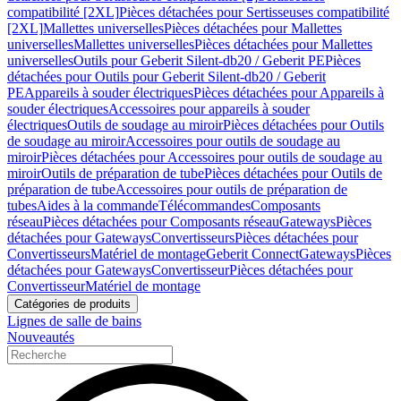
compatibilité [2XL]
Pièces détachées pour Sertisseuses compatibilité
[2XL]
Mallettes universelles
Pièces détachées pour Mallettes
universelles
Mallettes universelles
Pièces détachées pour Mallettes
universelles
Outils pour Geberit Silent-db20 / Geberit PE
Pièces
détachées pour Outils pour Geberit Silent-db20 / Geberit
PE
Appareils à souder électriques
Pièces détachées pour Appareils à
souder électriques
Accessoires pour appareils à souder
électriques
Outils de soudage au miroir
Pièces détachées pour Outils
de soudage au miroir
Accessoires pour outils de soudage au
miroir
Pièces détachées pour Accessoires pour outils de soudage au
miroir
Outils de préparation de tube
Pièces détachées pour Outils de
préparation de tube
Accessoires pour outils de préparation de
tubes
Aides à la commande
Télécommandes
Composants
réseau
Pièces détachées pour Composants réseau
Gateways
Pièces
détachées pour Gateways
Convertisseurs
Pièces détachées pour
Convertisseurs
Matériel de montage
Geberit Connect
Gateways
Pièces
détachées pour Gateways
Convertisseur
Pièces détachées pour
Convertisseur
Matériel de montage
Catégories de produits
Lignes de salle de bains
Nouveautés