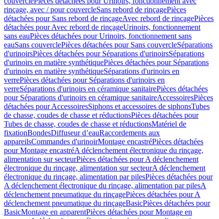
couvercle
Pièces détachées pour Urinoirs, fonctionnement avec
rinçage, avec / pour couvercle
Sans rebord de rinçage
Pièces
détachées pour Sans rebord de rinçage
Avec rebord de rinçage
Pièces
détachées pour Avec rebord de rinçage
Urinoirs, fonctionnement
sans eau
Pièces détachées pour Urinoirs, fonctionnement sans
eau
Sans couvercle
Pièces détachées pour Sans couvercle
Séparations
d'urinoirs
Pièces détachées pour Séparations d'urinoirs
Séparations
d'urinoirs en matière synthétique
Pièces détachées pour Séparations
d'urinoirs en matière synthétique
Séparations d'urinoirs en
verre
Pièces détachées pour Séparations d'urinoirs en
verre
Séparations d'urinoirs en céramique sanitaire
Pièces détachées
pour Séparations d'urinoirs en céramique sanitaire
Accessoires
Pièces
détachées pour Accessoires
Siphons et accessoires de siphons
Tubes
de chasse, coudes de chasse et réductions
Pièces détachées pour
Tubes de chasse, coudes de chasse et réductions
Matériel de
fixation
Bondes
Diffuseur d’eau
Raccordements aux
appareils
Commandes d'urinoir
Montage encastré
Pièces détachées
pour Montage encastré
A déclenchement électronique du rinçage,
alimentation sur secteur
Pièces détachées pour A déclenchement
électronique du rinçage, alimentation sur secteur
A déclenchement
électronique du rinçage, alimentation par piles
Pièces détachées pour
A déclenchement électronique du rinçage, alimentation par piles
A
déclenchement pneumatique du rinçage
Pièces détachées pour A
déclenchement pneumatique du rinçage
Basic
Pièces détachées pour
Basic
Montage en apparent
Pièces détachées pour Montage en