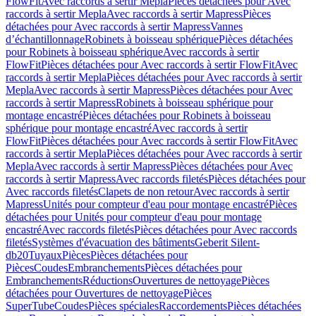
FlowFit
Avec raccords à sertir Mepla
Pièces détachées pour Avec
raccords à sertir Mepla
Avec raccords à sertir Mapress
Pièces
détachées pour Avec raccords à sertir Mapress
Vannes
d’échantillonnage
Robinets à boisseau sphérique
Pièces détachées
pour Robinets à boisseau sphérique
Avec raccords à sertir
FlowFit
Pièces détachées pour Avec raccords à sertir FlowFit
Avec
raccords à sertir Mepla
Pièces détachées pour Avec raccords à sertir
Mepla
Avec raccords à sertir Mapress
Pièces détachées pour Avec
raccords à sertir Mapress
Robinets à boisseau sphérique pour
montage encastré
Pièces détachées pour Robinets à boisseau
sphérique pour montage encastré
Avec raccords à sertir
FlowFit
Pièces détachées pour Avec raccords à sertir FlowFit
Avec
raccords à sertir Mepla
Pièces détachées pour Avec raccords à sertir
Mepla
Avec raccords à sertir Mapress
Pièces détachées pour Avec
raccords à sertir Mapress
Avec raccords filetés
Pièces détachées pour
Avec raccords filetés
Clapets de non retour
Avec raccords à sertir
Mapress
Unités pour compteur d'eau pour montage encastré
Pièces
détachées pour Unités pour compteur d'eau pour montage
encastré
Avec raccords filetés
Pièces détachées pour Avec raccords
filetés
Systèmes d'évacuation des bâtiments
Geberit Silent-
db20
Tuyaux
Pièces
Pièces détachées pour
Pièces
Coudes
Embranchements
Pièces détachées pour
Embranchements
Réductions
Ouvertures de nettoyage
Pièces
détachées pour Ouvertures de nettoyage
Pièces
SuperTube
Coudes
Pièces spéciales
Raccordements
Pièces détachées