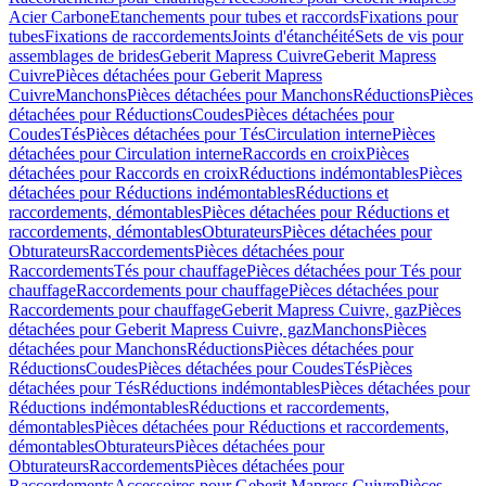
Acier Carbone
Etanchements pour tubes et raccords
Fixations pour
tubes
Fixations de raccordements
Joints d'étanchéité
Sets de vis pour
assemblages de brides
Geberit Mapress Cuivre
Geberit Mapress
Cuivre
Pièces détachées pour Geberit Mapress
Cuivre
Manchons
Pièces détachées pour Manchons
Réductions
Pièces
détachées pour Réductions
Coudes
Pièces détachées pour
Coudes
Tés
Pièces détachées pour Tés
Circulation interne
Pièces
détachées pour Circulation interne
Raccords en croix
Pièces
détachées pour Raccords en croix
Réductions indémontables
Pièces
détachées pour Réductions indémontables
Réductions et
raccordements, démontables
Pièces détachées pour Réductions et
raccordements, démontables
Obturateurs
Pièces détachées pour
Obturateurs
Raccordements
Pièces détachées pour
Raccordements
Tés pour chauffage
Pièces détachées pour Tés pour
chauffage
Raccordements pour chauffage
Pièces détachées pour
Raccordements pour chauffage
Geberit Mapress Cuivre, gaz
Pièces
détachées pour Geberit Mapress Cuivre, gaz
Manchons
Pièces
détachées pour Manchons
Réductions
Pièces détachées pour
Réductions
Coudes
Pièces détachées pour Coudes
Tés
Pièces
détachées pour Tés
Réductions indémontables
Pièces détachées pour
Réductions indémontables
Réductions et raccordements,
démontables
Pièces détachées pour Réductions et raccordements,
démontables
Obturateurs
Pièces détachées pour
Obturateurs
Raccordements
Pièces détachées pour
Raccordements
Accessoires pour Geberit Mapress Cuivre
Pièces