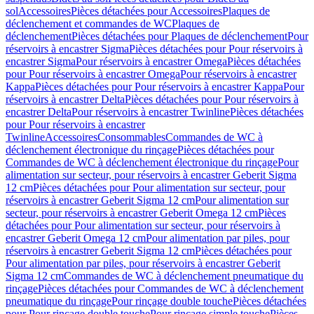
sol
Accessoires
Pièces détachées pour Accessoires
Plaques de
déclenchement et commandes de WC
Plaques de
déclenchement
Pièces détachées pour Plaques de déclenchement
Pour
réservoirs à encastrer Sigma
Pièces détachées pour Pour réservoirs à
encastrer Sigma
Pour réservoirs à encastrer Omega
Pièces détachées
pour Pour réservoirs à encastrer Omega
Pour réservoirs à encastrer
Kappa
Pièces détachées pour Pour réservoirs à encastrer Kappa
Pour
réservoirs à encastrer Delta
Pièces détachées pour Pour réservoirs à
encastrer Delta
Pour réservoirs à encastrer Twinline
Pièces détachées
pour Pour réservoirs à encastrer
Twinline
Accessoires
Consommables
Commandes de WC à
déclenchement électronique du rinçage
Pièces détachées pour
Commandes de WC à déclenchement électronique du rinçage
Pour
alimentation sur secteur, pour réservoirs à encastrer Geberit Sigma
12 cm
Pièces détachées pour Pour alimentation sur secteur, pour
réservoirs à encastrer Geberit Sigma 12 cm
Pour alimentation sur
secteur, pour réservoirs à encastrer Geberit Omega 12 cm
Pièces
détachées pour Pour alimentation sur secteur, pour réservoirs à
encastrer Geberit Omega 12 cm
Pour alimentation par piles, pour
réservoirs à encastrer Geberit Sigma 12 cm
Pièces détachées pour
Pour alimentation par piles, pour réservoirs à encastrer Geberit
Sigma 12 cm
Commandes de WC à déclenchement pneumatique du
rinçage
Pièces détachées pour Commandes de WC à déclenchement
pneumatique du rinçage
Pour rinçage double touche
Pièces détachées
pour Pour rinçage double touche
Pour rinçage simple touche
Pièces