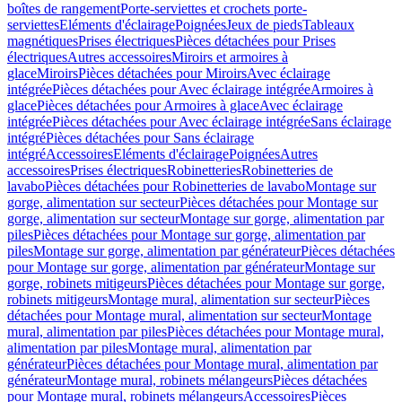
boîtes de rangement
Porte-serviettes et crochets porte-
serviettes
Eléments d'éclairage
Poignées
Jeux de pieds
Tableaux
magnétiques
Prises électriques
Pièces détachées pour Prises
électriques
Autres accessoires
Miroirs et armoires à
glace
Miroirs
Pièces détachées pour Miroirs
Avec éclairage
intégrée
Pièces détachées pour Avec éclairage intégrée
Armoires à
glace
Pièces détachées pour Armoires à glace
Avec éclairage
intégrée
Pièces détachées pour Avec éclairage intégrée
Sans éclairage
intégré
Pièces détachées pour Sans éclairage
intégré
Accessoires
Eléments d'éclairage
Poignées
Autres
accessoires
Prises électriques
Robinetteries
Robinetteries de
lavabo
Pièces détachées pour Robinetteries de lavabo
Montage sur
gorge, alimentation sur secteur
Pièces détachées pour Montage sur
gorge, alimentation sur secteur
Montage sur gorge, alimentation par
piles
Pièces détachées pour Montage sur gorge, alimentation par
piles
Montage sur gorge, alimentation par générateur
Pièces détachées
pour Montage sur gorge, alimentation par générateur
Montage sur
gorge, robinets mitigeurs
Pièces détachées pour Montage sur gorge,
robinets mitigeurs
Montage mural, alimentation sur secteur
Pièces
détachées pour Montage mural, alimentation sur secteur
Montage
mural, alimentation par piles
Pièces détachées pour Montage mural,
alimentation par piles
Montage mural, alimentation par
générateur
Pièces détachées pour Montage mural, alimentation par
générateur
Montage mural, robinets mélangeurs
Pièces détachées
pour Montage mural, robinets mélangeurs
Accessoires
Pièces