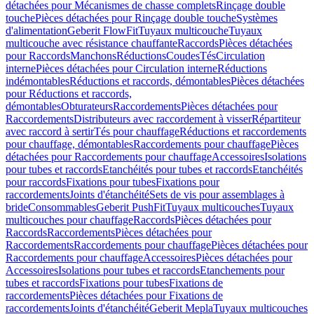
détachées pour Mécanismes de chasse complets
Rinçage double
touche
Pièces détachées pour Rinçage double touche
Systèmes
d'alimentation
Geberit FlowFit
Tuyaux multicouche
Tuyaux
multicouche avec résistance chauffante
Raccords
Pièces détachées
pour Raccords
Manchons
Réductions
Coudes
Tés
Circulation
interne
Pièces détachées pour Circulation interne
Réductions
indémontables
Réductions et raccords, démontables
Pièces détachées
pour Réductions et raccords,
démontables
Obturateurs
Raccordements
Pièces détachées pour
Raccordements
Distributeurs avec raccordement à visser
Répartiteur
avec raccord à sertir
Tés pour chauffage
Réductions et raccordements
pour chauffage, démontables
Raccordements pour chauffage
Pièces
détachées pour Raccordements pour chauffage
Accessoires
Isolations
pour tubes et raccords
Etanchéités pour tubes et raccords
Etanchéités
pour raccords
Fixations pour tubes
Fixations pour
raccordements
Joints d'étanchéité
Sets de vis pour assemblages à
bride
Consommables
Geberit PushFit
Tuyaux multicouches
Tuyaux
multicouches pour chauffage
Raccords
Pièces détachées pour
Raccords
Raccordements
Pièces détachées pour
Raccordements
Raccordements pour chauffage
Pièces détachées pour
Raccordements pour chauffage
Accessoires
Pièces détachées pour
Accessoires
Isolations pour tubes et raccords
Etanchements pour
tubes et raccords
Fixations pour tubes
Fixations de
raccordements
Pièces détachées pour Fixations de
raccordements
Joints d'étanchéité
Geberit Mepla
Tuyaux multicouches