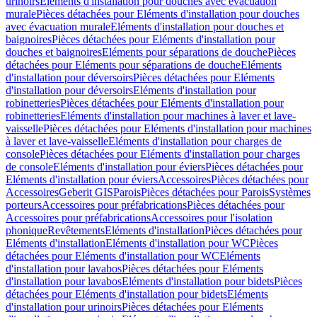
urinoirs
Eléments d'installation pour douches avec évacuation
murale
Pièces détachées pour Eléments d'installation pour douches
avec évacuation murale
Eléments d'installation pour douches et
baignoires
Pièces détachées pour Eléments d'installation pour
douches et baignoires
Eléments pour séparations de douche
Pièces
détachées pour Eléments pour séparations de douche
Eléments
d'installation pour déversoirs
Pièces détachées pour Eléments
d'installation pour déversoirs
Eléments d'installation pour
robinetteries
Pièces détachées pour Eléments d'installation pour
robinetteries
Eléments d'installation pour machines à laver et lave-
vaisselle
Pièces détachées pour Eléments d'installation pour machines
à laver et lave-vaisselle
Eléments d'installation pour charges de
console
Pièces détachées pour Eléments d'installation pour charges
de console
Eléments d'installation pour éviers
Pièces détachées pour
Eléments d'installation pour éviers
Accessoires
Pièces détachées pour
Accessoires
Geberit GIS
Parois
Pièces détachées pour Parois
Systèmes
porteurs
Accessoires pour préfabrications
Pièces détachées pour
Accessoires pour préfabrications
Accessoires pour l'isolation
phonique
Revêtements
Eléments d'installation
Pièces détachées pour
Eléments d'installation
Eléments d'installation pour WC
Pièces
détachées pour Eléments d'installation pour WC
Eléments
d'installation pour lavabos
Pièces détachées pour Eléments
d'installation pour lavabos
Eléments d'installation pour bidets
Pièces
détachées pour Eléments d'installation pour bidets
Eléments
d'installation pour urinoirs
Pièces détachées pour Eléments