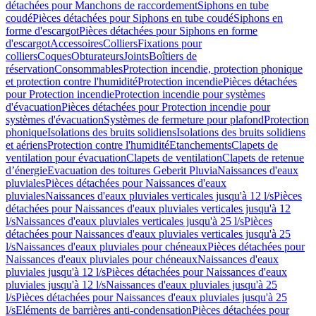
détachées pour Manchons de raccordement
Siphons en tube
coudé
Pièces détachées pour Siphons en tube coudé
Siphons en
forme d'escargot
Pièces détachées pour Siphons en forme
d'escargot
Accessoires
Colliers
Fixations pour
colliers
Coques
Obturateurs
Joints
Boîtiers de
réservation
Consommables
Protection incendie, protection phonique
et protection contre l'humidité
Protection incendie
Pièces détachées
pour Protection incendie
Protection incendie pour systèmes
d'évacuation
Pièces détachées pour Protection incendie pour
systèmes d'évacuation
Systèmes de fermeture pour plafond
Protection
phonique
Isolations des bruits solidiens
Isolations des bruits solidiens
et aériens
Protection contre l'humidité
Etanchements
Clapets de
ventilation pour évacuation
Clapets de ventilation
Clapets de retenue
d’énergie
Evacuation des toitures Geberit Pluvia
Naissances d'eaux
pluviales
Pièces détachées pour Naissances d'eaux
pluviales
Naissances d'eaux pluviales verticales jusqu'à 12 l/s
Pièces
détachées pour Naissances d'eaux pluviales verticales jusqu'à 12
l/s
Naissances d'eaux pluviales verticales jusqu'à 25 l/s
Pièces
détachées pour Naissances d'eaux pluviales verticales jusqu'à 25
l/s
Naissances d'eaux pluviales pour chéneaux
Pièces détachées pour
Naissances d'eaux pluviales pour chéneaux
Naissances d'eaux
pluviales jusqu'à 12 l/s
Pièces détachées pour Naissances d'eaux
pluviales jusqu'à 12 l/s
Naissances d'eaux pluviales jusqu'à 25
l/s
Pièces détachées pour Naissances d'eaux pluviales jusqu'à 25
l/s
Eléments de barrières anti-condensation
Pièces détachées pour