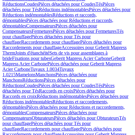
Réductions
Coudes
Pièces détachées pour Coudes
Tés
Pièces
détachées pour Tés
Réductions indémontables
Pièces détachées pour
Réductions indémontables
Réductions et raccords,
démontables
Pièces détachées pour Réductions et raccords,
démontables
Compensateurs
Pièces détachées pour
Compensateurs
Fermetures
Pièces détachées pour Fermetures
Tés
pour chauffage
Pièces détachées pour Tés pour
chauffage
Raccordements pour chauffage
Pièces détachées pour
Raccordements pour chauffage
Accessoires pour Geberit Mapress
Therm
Joints d'étanchéité
Sets de vis pour assemblages à
bride
Fixations pour tubes
Geberit Mapress Acier Carbone
Geberit
Mapress Acier Carbone
Pièces détachées pour Geberit Mapress
Acier Carbone
Tuyaux 1.0034
Tuyaux
1.0215
Mamelons
Manchons
Pièces détachées pour
Manchons
Réductions
Pièces détachées pour
Réductions
Coudes
Pièces détachées pour Coudes
Tés
Pièces
détachées pour Tés
Raccords en croix
Pièces détachées pour
Raccords en croix
Réductions indémontables
Pièces détachées pour
Réductions indémontables
Réductions et raccordements,
démontables
Pièces détachées pour Réductions et raccordements,
démontables
Compensateurs
Pièces détachées pour
Compensateurs
Obturateurs
Pièces détachées pour Obturateurs
Tés
pour chauffage
Pièces détachées pour Tés pour
chauffage
Raccordements pour chauffage
Pièces détachées pour
Raccordements pour chauffage
Accessoires pour Geberit Mapress