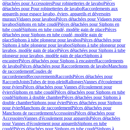
détachées pour Accessoires
Pour robinetteries de lavabo
Pièces
détachées pour Pour robinetteries de lavabo
Raccordements aux
appareils pour espace lavabo, éviers, appareils et déversoirs
muraux
Vidages pour lavabos
Pièces détachées pour Vidages pour
lavabos
Siphons en tube coudé
Pièces détachées pour Siphons en
tube coudé
Siphons en tube coudé, modèle gain de place
Pièces
détachées pour Siphons en tube coudé, modèle gain de
place
Siphons à tube plongeur pour lavabos
Pièces détachées pour
Siphons à tube plongeur pour lavabos
Siphons à tube plongeur pour
lavabos, modèle gain de place
Pièces détachées pour Siphons à tube
plongeur pour lavabos, modèle gain de place
Siphons à
encastrer
Pièces détachées pour Siphons à encastrer
Raccordements
de lavabo
Pièces détachées pour Raccordements de lavabo
Manchons
de raccordement
Coudes de
raccordement
Recouvrements
Raccords
Pièces détachées pour
Raccords
Joints
Tubes de trop-plein
Rallonges
Vannes d'écoulement
pour éviers
Pièces détachées pour Vannes d'écoulement pour
éviers
Siphons en tube coudé
Pièces détachées pour Siphons en tube
coudé
Siphons à double chambre
Pièces détachées pour Siphons à
double chambre
Siphons pour évier
Pièces détachées pour Siphons
pour évier
Manchons de raccordement
Pièces détachées pour
Manchons de raccordement
Accessoires
Pièces détachées pour
Accessoires
Vannes d'écoulement pour appareils
Pièces détachées
pour Vannes d'écoulement pour appareils
Siphons en tube
coudé
Pièces détachées pour Siphons en tube coudé
Siphons à