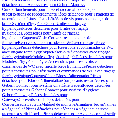
détachées pour Accessoires pour Geberit Mapress
Cuivre
Etanchements pour tubes et raccords
Fixations pour
tubes
Fixations de raccordements
Pièces détachées pour Fixations de
raccordements
Joints d'étanchéité
Sets de vis pour assemblages de
brides
Système d'hygiène Geberit
Unités de rinçage
hygiéniques
Pièces détachées pour Unités de rinçage
hygiéniques
Accessoires pour unités de rinçage
hygiéniques
Capteurs
Câbles
Couvertures et plaques de
fermeture
Réservoirs et commandes de WC avec rinçage forcé
hygiénique
Pièces détachées pour Réservoirs et commandes de WC
avec rinçage forcé hygiénique
Réservoirs à encastrer avec rinçage
forcé hygiénique
Modules d’hygiène intégrés
Pièces détachées pour
Modules d’hygiène intégrés
Accessoires pour réservoirs et
commandes de WC avec rinçage forcé hygiénique
Pièces détachées
pour Accessoires pour réservoirs et commandes de WC avec rinçage
forcé hygiénique
Capteurs
Câbles
Blocs d’alimentation
Pièces
détachées pour Blocs d’alimentation
Composants réseau
Accessoires
Geberit Connect pour système d'hygiène Geberit
Pièces détachées
pour Accessoires Geberit Connect pour système d'hygiène
Geberit
Gateways
Pièces détachées pour
Gateways
Convertisseurs
Pièces détachées pour
Convertisseurs
Capteurs
Matériel de montage
Armatures brutes
Vannes
à siège incliné
Pièces détachées pour Vannes à siège incliné
Avec
raccords à sertir FlowFit
Pièces détachées pour Avec raccords à sertir