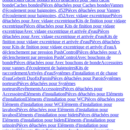
bonde
Caches bondes
Pièces détachées pour Caches bondes
Vannes
d'écoulement pour baignoires, d52
Pièces détachées pour Vannes
d'écoulement pour baignoires, d52
Avec vidage excentrique
Pièces
détachées pour Avec vidage excentrique
Kits de finition pour vidage
excentrique
Pièces détachées pour Kits de finition pour vidage
excentrique
Avec vidage excentrique et arrivée d'eau
Pièces
détachées pour Avec vidage excentrique et arrivée d'eau
Kits de
finition pour vidage excentrique et arrivée d'eau
Pièces détachées
pour Kits de finition pour vidage excentrique et arrivée d'eau
A
déclenchement par pression PushControl
Pièces détachées pour A
déclenchement par pression PushControl
Avec bouchons de
bonde
Pièces détachées pour Avec bouchons de bonde
Accessoires
pour vannes d'écoulement de baignoires
Kits de
raccordement
Arrivées d'eau
Systèmes d'installation et de chasse
d'eau
Geberit Duofix
Parois
Pièces détachées pour Parois
Systèmes
porteurs
Pièces détachées pour Systèmes
porteurs
Revêtements
Accessoires
Pièces détachées pour
Accessoires
Eléments d'installation
Pièces détachées pour Eléments
d'installation
Eléments d'installation pour WC
Pièces détachées pour
Eléments d'installation pour WC
Eléments d'installation pour
lavabos
Pièces détachées pour Eléments d'installation pour
lavabos
Eléments d'installation pour bidets
Pièces détachées pour
Eléments d'installation pour bidets
Eléments d'installation pour
urinoirs
Pièces détachées pour Eléments d'installation pour