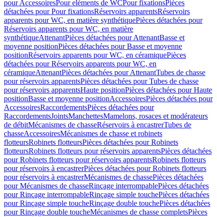
pour Accessoires
Pour eléments de WC
Pour fixations
Pièces
détachées pour Pour fixations
Réservoirs apparents
Réservoirs
apparents pour WC, en matière synthétique
Pièces détachées pour
Réservoirs apparents pour WC, en matière
synthétique
Attenant
Pièces détachées pour Attenant
Basse et
moyenne position
Pièces détachées pour Basse et moyenne
position
Réservoirs apparents pour WC, en céramique
Pièces
détachées pour Réservoirs apparents pour WC, en
céramique
Attenant
Pièces détachées pour Attenant
Tubes de chasse
pour réservoirs apparents
Pièces détachées pour Tubes de chasse
pour réservoirs apparents
Haute position
Pièces détachées pour Haute
position
Basse et moyenne position
Accessoires
Pièces détachées pour
Accessoires
Raccordements
Pièces détachées pour
Raccordements
Joints
Manchettes
Mamelons, rosaces et modérateurs
de débit
Mécanismes de chasse
Réservoirs à encastrer
Tubes de
chasse
Accessoires
Mécanismes de chasse et robinets
flotteurs
Robinets flotteurs
Pièces détachées pour Robinets
flotteurs
Robinets flotteurs pour réservoirs apparents
Pièces détachées
pour Robinets flotteurs pour réservoirs apparents
Robinets flotteurs
pour réservoirs à encastrer
Pièces détachées pour Robinets flotteurs
pour réservoirs à encastrer
Mécanismes de chasse
Pièces détachées
pour Mécanismes de chasse
Rinçage interrompable
Pièces détachées
pour Rinçage interrompable
Rinçage simple touche
Pièces détachées
pour Rinçage simple touche
Rinçage double touche
Pièces détachées
pour Rinçage double touche
Mécanismes de chasse complets
Pièces