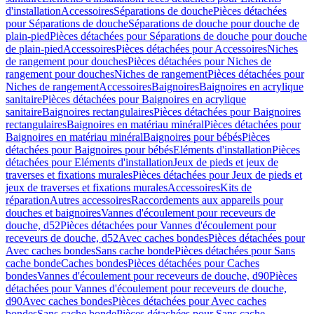
d'installation
Accessoires
Séparations de douche
Pièces détachées
pour Séparations de douche
Séparations de douche pour douche de
plain-pied
Pièces détachées pour Séparations de douche pour douche
de plain-pied
Accessoires
Pièces détachées pour Accessoires
Niches
de rangement pour douches
Pièces détachées pour Niches de
rangement pour douches
Niches de rangement
Pièces détachées pour
Niches de rangement
Accessoires
Baignoires
Baignoires en acrylique
sanitaire
Pièces détachées pour Baignoires en acrylique
sanitaire
Baignoires rectangulaires
Pièces détachées pour Baignoires
rectangulaires
Baignoires en matériau minéral
Pièces détachées pour
Baignoires en matériau minéral
Baignoires pour bébés
Pièces
détachées pour Baignoires pour bébés
Eléments d'installation
Pièces
détachées pour Eléments d'installation
Jeux de pieds et jeux de
traverses et fixations murales
Pièces détachées pour Jeux de pieds et
jeux de traverses et fixations murales
Accessoires
Kits de
réparation
Autres accessoires
Raccordements aux appareils pour
douches et baignoires
Vannes d'écoulement pour receveurs de
douche, d52
Pièces détachées pour Vannes d'écoulement pour
receveurs de douche, d52
Avec caches bondes
Pièces détachées pour
Avec caches bondes
Sans cache bonde
Pièces détachées pour Sans
cache bonde
Caches bondes
Pièces détachées pour Caches
bondes
Vannes d'écoulement pour receveurs de douche, d90
Pièces
détachées pour Vannes d'écoulement pour receveurs de douche,
d90
Avec caches bondes
Pièces détachées pour Avec caches
bondes
Sans cache bonde
Pièces détachées pour Sans cache