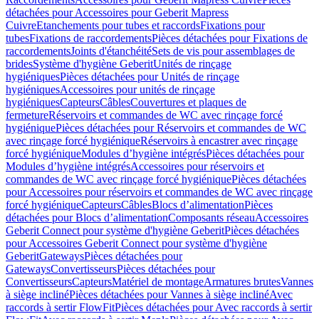
détachées pour Accessoires pour Geberit Mapress
Cuivre
Etanchements pour tubes et raccords
Fixations pour
tubes
Fixations de raccordements
Pièces détachées pour Fixations de
raccordements
Joints d'étanchéité
Sets de vis pour assemblages de
brides
Système d'hygiène Geberit
Unités de rinçage
hygiéniques
Pièces détachées pour Unités de rinçage
hygiéniques
Accessoires pour unités de rinçage
hygiéniques
Capteurs
Câbles
Couvertures et plaques de
fermeture
Réservoirs et commandes de WC avec rinçage forcé
hygiénique
Pièces détachées pour Réservoirs et commandes de WC
avec rinçage forcé hygiénique
Réservoirs à encastrer avec rinçage
forcé hygiénique
Modules d’hygiène intégrés
Pièces détachées pour
Modules d’hygiène intégrés
Accessoires pour réservoirs et
commandes de WC avec rinçage forcé hygiénique
Pièces détachées
pour Accessoires pour réservoirs et commandes de WC avec rinçage
forcé hygiénique
Capteurs
Câbles
Blocs d’alimentation
Pièces
détachées pour Blocs d’alimentation
Composants réseau
Accessoires
Geberit Connect pour système d'hygiène Geberit
Pièces détachées
pour Accessoires Geberit Connect pour système d'hygiène
Geberit
Gateways
Pièces détachées pour
Gateways
Convertisseurs
Pièces détachées pour
Convertisseurs
Capteurs
Matériel de montage
Armatures brutes
Vannes
à siège incliné
Pièces détachées pour Vannes à siège incliné
Avec
raccords à sertir FlowFit
Pièces détachées pour Avec raccords à sertir