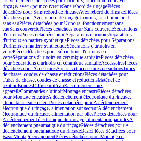
couvercle
Pièces détachées pour Urinoirs, fonctionnement avec
rinçage, avec / pour couvercle
Sans rebord de rinçage
Pièces
détachées pour Sans rebord de rinçage
Avec rebord de rinçage
Pièces
détachées pour Avec rebord de rinçage
Urinoirs, fonctionnement
sans eau
Pièces détachées pour Urinoirs, fonctionnement sans
eau
Sans couvercle
Pièces détachées pour Sans couvercle
Séparations
d'urinoirs
Pièces détachées pour Séparations d'urinoirs
Séparations
d'urinoirs en matière synthétique
Pièces détachées pour Séparations
d'urinoirs en matière synthétique
Séparations d'urinoirs en
verre
Pièces détachées pour Séparations d'urinoirs en
verre
Séparations d'urinoirs en céramique sanitaire
Pièces détachées
pour Séparations d'urinoirs en céramique sanitaire
Accessoires
Pièces
détachées pour Accessoires
Siphons et accessoires de siphons
Tubes
de chasse, coudes de chasse et réductions
Pièces détachées pour
Tubes de chasse, coudes de chasse et réductions
Matériel de
fixation
Bondes
Diffuseur d’eau
Raccordements aux
appareils
Commandes d'urinoir
Montage encastré
Pièces détachées
pour Montage encastré
A déclenchement électronique du rinçage,
alimentation sur secteur
Pièces détachées pour A déclenchement
électronique du rinçage, alimentation sur secteur
A déclenchement
électronique du rinçage, alimentation par piles
Pièces détachées pour
A déclenchement électronique du rinçage, alimentation par piles
A
déclenchement pneumatique du rinçage
Pièces détachées pour A
déclenchement pneumatique du rinçage
Basic
Pièces détachées pour
Basic
Montage en apparent
Pièces détachées pour Montage en