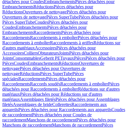
détachées pour Coudes
Embranchements
Pièces détachées pour
Embranchements
Réductions
Pièces détachées pour
Réductions
Ouvertures de nettoyage
Pièces détachées pour
Ouvertures de nettoyage
Pièces SuperTube
Pièces détachées pour
Pièces SuperTube
Coudes
Pièces détachées pour
Coudes
Embranchements
Pièces détachées pour
Embranchements
Raccordements
Pièces détachées pour
Raccordements
Raccordements à emboîter
Pièces détachées pour
Raccordements à emboîter
Raccordements à griffes
Réductions sur
d'autres matériaux
Accessoires
Pièces détachées pour
Accessoires
Colliers
Obturateurs
Joints
Pièces détachées pour
Joints
Consommables
Geberit PE
Tuyaux
Pièces
Pièces détachées pour
Pièces
Coudes
Embranchements
Réductions
Ouvertures de
nettoyage
Pièces détachées pour Ouvertures de
nettoyage
Réductions
Pièces SuperTube
Pièces
spéciales
Raccordements
Pièces détachées pour
Raccordements
Raccords soudés
Raccordements à emboîter
Pièces
détachées pour Raccordements à emboîter
Réductions sur d'autres
matériaux
Pièces détachées pour Réductions sur d'autres
matériaux
Assemblages filetés
Pièces détachées pour Assemblages
filetés
Assemblages de bride
Collerettes
Raccordements aux
appareils
Pièces détachées pour Raccordements aux appareils
Coudes
de raccordement
Pièces détachées pour Coudes de
raccordement
Manchons de raccordement
Pièces détachées pour
Manchons de raccordement
Manchons de raccordement
Pièces