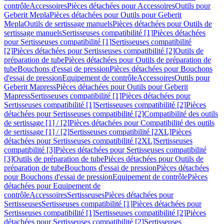
contrôle
Accessoires
Pièces détachées pour Accessoires
Outils pour
Geberit Mepla
Pièces détachées pour Outils pour Geberit
Mepla
Outils de sertissage manuels
Pièces détachées pour Outils de
sertissage manuels
Sertisseuses compatibilité [1]
Pièces détachées
pour Sertisseuses compatibilité [1]
Sertisseuses compatibilité
[2]
Pièces détachées pour Sertisseuses compatibilité [2]
Outils de
préparation de tube
Pièces détachées pour Outils de préparation de
tube
Bouchons d'essai de pression
Pièces détachées pour Bouchons
d'essai de pression
Equipement de contrôle
Accessoires
Outils pour
Geberit Mapress
Pièces détachées pour Outils pour Geberit
Mapress
Sertisseuses compatibilité [1]
Pièces détachées pour
Sertisseuses compatibilité [1]
Sertisseuses compatibilité [2]
Pièces
détachées pour Sertisseuses compatibilité [2]
Compatibilité des outils
de sertissage [1] / [2]
Pièces détachées pour Compatibilité des outils
de sertissage [1] / [2]
Sertisseuses compatibilité [2XL]
Pièces
détachées pour Sertisseuses compatibilité [2XL]
Sertisseuses
compatibilité [3]
Pièces détachées pour Sertisseuses compatibilité
[3]
Outils de préparation de tube
Pièces détachées pour Outils de
préparation de tube
Bouchons d'essai de pression
Pièces détachées
pour Bouchons d'essai de pression
Equipement de contrôle
Pièces
détachées pour Equipement de
contrôle
Accessoires
Sertisseuses
Pièces détachées pour
Sertisseuses
Sertisseuses compatibilité [1]
Pièces détachées pour
Sertisseuses compatibilité [1]
Sertisseuses compatibilité [2]
Pièces
détachées pour Sertisseuses compatibilité [2]
Sertisseuses