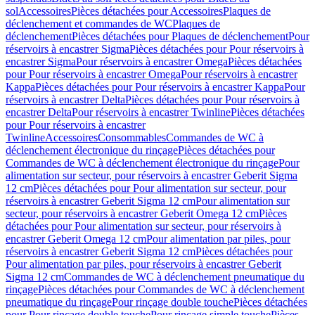
sol
Accessoires
Pièces détachées pour Accessoires
Plaques de
déclenchement et commandes de WC
Plaques de
déclenchement
Pièces détachées pour Plaques de déclenchement
Pour
réservoirs à encastrer Sigma
Pièces détachées pour Pour réservoirs à
encastrer Sigma
Pour réservoirs à encastrer Omega
Pièces détachées
pour Pour réservoirs à encastrer Omega
Pour réservoirs à encastrer
Kappa
Pièces détachées pour Pour réservoirs à encastrer Kappa
Pour
réservoirs à encastrer Delta
Pièces détachées pour Pour réservoirs à
encastrer Delta
Pour réservoirs à encastrer Twinline
Pièces détachées
pour Pour réservoirs à encastrer
Twinline
Accessoires
Consommables
Commandes de WC à
déclenchement électronique du rinçage
Pièces détachées pour
Commandes de WC à déclenchement électronique du rinçage
Pour
alimentation sur secteur, pour réservoirs à encastrer Geberit Sigma
12 cm
Pièces détachées pour Pour alimentation sur secteur, pour
réservoirs à encastrer Geberit Sigma 12 cm
Pour alimentation sur
secteur, pour réservoirs à encastrer Geberit Omega 12 cm
Pièces
détachées pour Pour alimentation sur secteur, pour réservoirs à
encastrer Geberit Omega 12 cm
Pour alimentation par piles, pour
réservoirs à encastrer Geberit Sigma 12 cm
Pièces détachées pour
Pour alimentation par piles, pour réservoirs à encastrer Geberit
Sigma 12 cm
Commandes de WC à déclenchement pneumatique du
rinçage
Pièces détachées pour Commandes de WC à déclenchement
pneumatique du rinçage
Pour rinçage double touche
Pièces détachées
pour Pour rinçage double touche
Pour rinçage simple touche
Pièces