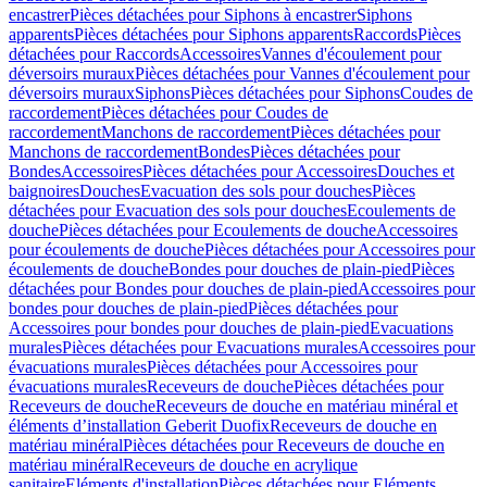
encastrer
Pièces détachées pour Siphons à encastrer
Siphons
apparents
Pièces détachées pour Siphons apparents
Raccords
Pièces
détachées pour Raccords
Accessoires
Vannes d'écoulement pour
déversoirs muraux
Pièces détachées pour Vannes d'écoulement pour
déversoirs muraux
Siphons
Pièces détachées pour Siphons
Coudes de
raccordement
Pièces détachées pour Coudes de
raccordement
Manchons de raccordement
Pièces détachées pour
Manchons de raccordement
Bondes
Pièces détachées pour
Bondes
Accessoires
Pièces détachées pour Accessoires
Douches et
baignoires
Douches
Evacuation des sols pour douches
Pièces
détachées pour Evacuation des sols pour douches
Ecoulements de
douche
Pièces détachées pour Ecoulements de douche
Accessoires
pour écoulements de douche
Pièces détachées pour Accessoires pour
écoulements de douche
Bondes pour douches de plain-pied
Pièces
détachées pour Bondes pour douches de plain-pied
Accessoires pour
bondes pour douches de plain-pied
Pièces détachées pour
Accessoires pour bondes pour douches de plain-pied
Evacuations
murales
Pièces détachées pour Evacuations murales
Accessoires pour
évacuations murales
Pièces détachées pour Accessoires pour
évacuations murales
Receveurs de douche
Pièces détachées pour
Receveurs de douche
Receveurs de douche en matériau minéral et
éléments d’installation Geberit Duofix
Receveurs de douche en
matériau minéral
Pièces détachées pour Receveurs de douche en
matériau minéral
Receveurs de douche en acrylique
sanitaire
Eléments d'installation
Pièces détachées pour Eléments