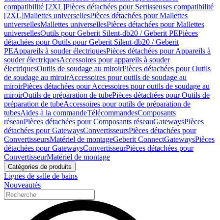
compatibilité [2XL]
Pièces détachées pour Sertisseuses compatibilité
[2XL]
Mallettes universelles
Pièces détachées pour Mallettes
universelles
Mallettes universelles
Pièces détachées pour Mallettes
universelles
Outils pour Geberit Silent-db20 / Geberit PE
Pièces
détachées pour Outils pour Geberit Silent-db20 / Geberit
PE
Appareils à souder électriques
Pièces détachées pour Appareils à
souder électriques
Accessoires pour appareils à souder
électriques
Outils de soudage au miroir
Pièces détachées pour Outils
de soudage au miroir
Accessoires pour outils de soudage au
miroir
Pièces détachées pour Accessoires pour outils de soudage au
miroir
Outils de préparation de tube
Pièces détachées pour Outils de
préparation de tube
Accessoires pour outils de préparation de
tubes
Aides à la commande
Télécommandes
Composants
réseau
Pièces détachées pour Composants réseau
Gateways
Pièces
détachées pour Gateways
Convertisseurs
Pièces détachées pour
Convertisseurs
Matériel de montage
Geberit Connect
Gateways
Pièces
détachées pour Gateways
Convertisseur
Pièces détachées pour
Convertisseur
Matériel de montage
Catégories de produits
Lignes de salle de bains
Nouveautés