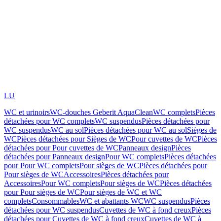
LU
WC et urinoirs
WC-douches Geberit AquaClean
WC complets
Pièces
détachées pour WC complets
WC suspendus
Pièces détachées pour
WC suspendus
WC au sol
Pièces détachées pour WC au sol
Sièges de
WC
Pièces détachées pour Sièges de WC
Pour cuvettes de WC
Pièces
détachées pour Pour cuvettes de WC
Panneaux design
Pièces
détachées pour Panneaux design
Pour WC complets
Pièces détachées
pour Pour WC complets
Pour sièges de WC
Pièces détachées pour
Pour sièges de WC
Accessoires
Pièces détachées pour
Accessoires
Pour WC complets
Pour sièges de WC
Pièces détachées
pour Pour sièges de WC
Pour sièges de WC et WC
complets
Consommables
WC et abattants WC
WC suspendus
Pièces
détachées pour WC suspendus
Cuvettes de WC à fond creux
Pièces
détachées pour Cuvettes de WC à fond creux
Cuvettes de WC à