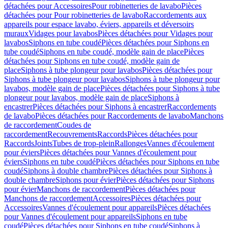
détachées pour Accessoires
Pour robinetteries de lavabo
Pièces
détachées pour Pour robinetteries de lavabo
Raccordements aux
appareils pour espace lavabo, éviers, appareils et déversoirs
muraux
Vidages pour lavabos
Pièces détachées pour Vidages pour
lavabos
Siphons en tube coudé
Pièces détachées pour Siphons en
tube coudé
Siphons en tube coudé, modèle gain de place
Pièces
détachées pour Siphons en tube coudé, modèle gain de
place
Siphons à tube plongeur pour lavabos
Pièces détachées pour
Siphons à tube plongeur pour lavabos
Siphons à tube plongeur pour
lavabos, modèle gain de place
Pièces détachées pour Siphons à tube
plongeur pour lavabos, modèle gain de place
Siphons à
encastrer
Pièces détachées pour Siphons à encastrer
Raccordements
de lavabo
Pièces détachées pour Raccordements de lavabo
Manchons
de raccordement
Coudes de
raccordement
Recouvrements
Raccords
Pièces détachées pour
Raccords
Joints
Tubes de trop-plein
Rallonges
Vannes d'écoulement
pour éviers
Pièces détachées pour Vannes d'écoulement pour
éviers
Siphons en tube coudé
Pièces détachées pour Siphons en tube
coudé
Siphons à double chambre
Pièces détachées pour Siphons à
double chambre
Siphons pour évier
Pièces détachées pour Siphons
pour évier
Manchons de raccordement
Pièces détachées pour
Manchons de raccordement
Accessoires
Pièces détachées pour
Accessoires
Vannes d'écoulement pour appareils
Pièces détachées
pour Vannes d'écoulement pour appareils
Siphons en tube
coudé
Pièces détachées pour Siphons en tube coudé
Siphons à