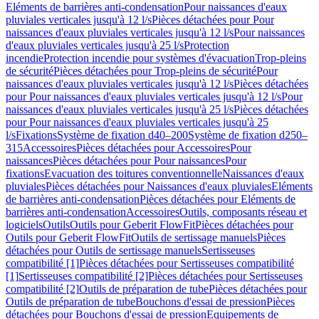
Eléments de barrières anti-condensation
Pour naissances d'eaux
pluviales verticales jusqu'à 12 l/s
Pièces détachées pour Pour
naissances d'eaux pluviales verticales jusqu'à 12 l/s
Pour naissances
d'eaux pluviales verticales jusqu'à 25 l/s
Protection
incendie
Protection incendie pour systèmes d'évacuation
Trop-pleins
de sécurité
Pièces détachées pour Trop-pleins de sécurité
Pour
naissances d'eaux pluviales verticales jusqu'à 12 l/s
Pièces détachées
pour Pour naissances d'eaux pluviales verticales jusqu'à 12 l/s
Pour
naissances d'eaux pluviales verticales jusqu'à 25 l/s
Pièces détachées
pour Pour naissances d'eaux pluviales verticales jusqu'à 25
l/s
Fixations
Système de fixation d40–200
Système de fixation d250–
315
Accessoires
Pièces détachées pour Accessoires
Pour
naissances
Pièces détachées pour Pour naissances
Pour
fixations
Evacuation des toitures conventionnelle
Naissances d'eaux
pluviales
Pièces détachées pour Naissances d'eaux pluviales
Eléments
de barrières anti-condensation
Pièces détachées pour Eléments de
barrières anti-condensation
Accessoires
Outils, composants réseau et
logiciels
Outils
Outils pour Geberit FlowFit
Pièces détachées pour
Outils pour Geberit FlowFit
Outils de sertissage manuels
Pièces
détachées pour Outils de sertissage manuels
Sertisseuses
compatibilité [1]
Pièces détachées pour Sertisseuses compatibilité
[1]
Sertisseuses compatibilité [2]
Pièces détachées pour Sertisseuses
compatibilité [2]
Outils de préparation de tube
Pièces détachées pour
Outils de préparation de tube
Bouchons d'essai de pression
Pièces
détachées pour Bouchons d'essai de pression
Equipements de