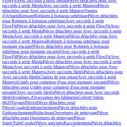
FlowFit
Avec raccords à sertir Mepla
Pièces détachées pour Avec
raccords à sertir Mepla
Avec raccords à sertir Mapress
Pièces
détachées pour Avec raccords à sertir Mapress
Vannes
d’échantillonnage
Robinets à boisseau sphérique
Pièces détachées
pour Robinets à boisseau sphérique
Avec raccords à sertir
FlowFit
Pièces détachées pour Avec raccords à sertir FlowFit
Avec
raccords à sertir Mepla
Pièces détachées pour Avec raccords à sertir
Mepla
Avec raccords à sertir Mapress
Pièces détachées pour Avec
raccords à sertir Mapress
Robinets à boisseau sphérique pour
montage encastré
Pièces détachées pour Robinets à boisseau
sphérique pour montage encastré
Avec raccords à sertir
FlowFit
Pièces détachées pour Avec raccords à sertir FlowFit
Avec
raccords à sertir Mepla
Pièces détachées pour Avec raccords à sertir
Mepla
Avec raccords à sertir Mapress
Pièces détachées pour Avec
raccords à sertir Mapress
Avec raccords filetés
Pièces détachées pour
Avec raccords filetés
Clapets de non retour
Avec raccords à sertir
Mapress
Unités pour compteur d'eau pour montage encastré
Pièces
détachées pour Unités pour compteur d'eau pour montage
encastré
Avec raccords filetés
Pièces détachées pour Avec raccords
filetés
Systèmes d'évacuation des bâtiments
Geberit Silent-
db20
Tuyaux
Pièces
Pièces détachées pour
Pièces
Coudes
Embranchements
Pièces détachées pour
Embranchements
Réductions
Ouvertures de nettoyage
Pièces
détachées pour Ouvertures de nettoyage
Pièces
SuperTube
Coudes
Pièces spéciales
Raccordements
Pièces détachées