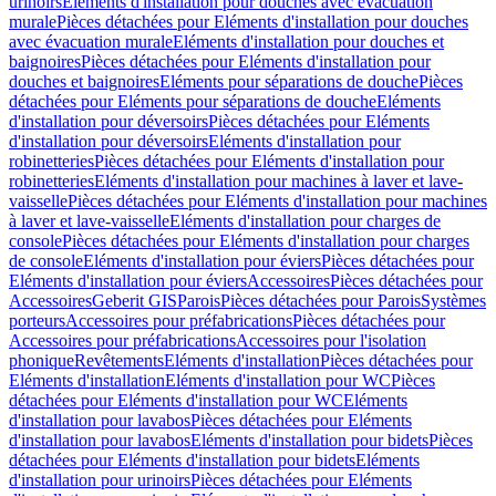
urinoirs
Eléments d'installation pour douches avec évacuation
murale
Pièces détachées pour Eléments d'installation pour douches
avec évacuation murale
Eléments d'installation pour douches et
baignoires
Pièces détachées pour Eléments d'installation pour
douches et baignoires
Eléments pour séparations de douche
Pièces
détachées pour Eléments pour séparations de douche
Eléments
d'installation pour déversoirs
Pièces détachées pour Eléments
d'installation pour déversoirs
Eléments d'installation pour
robinetteries
Pièces détachées pour Eléments d'installation pour
robinetteries
Eléments d'installation pour machines à laver et lave-
vaisselle
Pièces détachées pour Eléments d'installation pour machines
à laver et lave-vaisselle
Eléments d'installation pour charges de
console
Pièces détachées pour Eléments d'installation pour charges
de console
Eléments d'installation pour éviers
Pièces détachées pour
Eléments d'installation pour éviers
Accessoires
Pièces détachées pour
Accessoires
Geberit GIS
Parois
Pièces détachées pour Parois
Systèmes
porteurs
Accessoires pour préfabrications
Pièces détachées pour
Accessoires pour préfabrications
Accessoires pour l'isolation
phonique
Revêtements
Eléments d'installation
Pièces détachées pour
Eléments d'installation
Eléments d'installation pour WC
Pièces
détachées pour Eléments d'installation pour WC
Eléments
d'installation pour lavabos
Pièces détachées pour Eléments
d'installation pour lavabos
Eléments d'installation pour bidets
Pièces
détachées pour Eléments d'installation pour bidets
Eléments
d'installation pour urinoirs
Pièces détachées pour Eléments