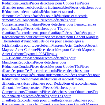
Réductions
Coudes
Pièces détachées pour Coudes
Tés
Pièces
détachées pour Tés
Réductions indémontables
Pièces détachées pour
Réductions indémontables
Réductions et raccords,
démontables
Pièces détachées pour Réductions et raccords,
démontables
Compensateurs
Pièces détachées pour
Compensateurs
Fermetures
Pièces détachées pour Fermetures
Tés
pour chauffage
Pièces détachées pour Tés pour
chauffage
Raccordements pour chauffage
Pièces détachées pour
Raccordements pour chauffage
Accessoires pour Geberit Mapress
Therm
Joints d'étanchéité
Sets de vis pour assemblages à
bride
Fixations pour tubes
Geberit Mapress Acier Carbone
Geberit
Mapress Acier Carbone
Pièces détachées pour Geberit Mapress
Acier Carbone
Tuyaux 1.0034
Tuyaux
1.0215
Mamelons
Manchons
Pièces détachées pour
Manchons
Réductions
Pièces détachées pour
Réductions
Coudes
Pièces détachées pour Coudes
Tés
Pièces
détachées pour Tés
Raccords en croix
Pièces détachées pour
Raccords en croix
Réductions indémontables
Pièces détachées pour
Réductions indémontables
Réductions et raccordements,
démontables
Pièces détachées pour Réductions et raccordements,
démontables
Compensateurs
Pièces détachées pour
Compensateurs
Obturateurs
Pièces détachées pour Obturateurs
Tés
pour chauffage
Pièces détachées pour Tés pour
chauffage
Raccordements pour chauffage
Pièces détachées pour
Raccordements pour chauffage
Accessoires pour Geberit Mapress