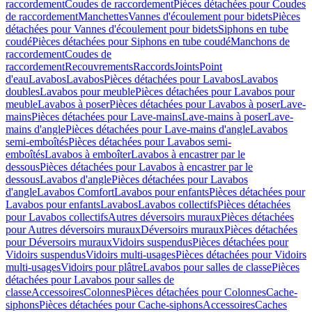
raccordement
Coudes de raccordement
Pièces détachées pour Coudes
de raccordement
Manchettes
Vannes d'écoulement pour bidets
Pièces
détachées pour Vannes d'écoulement pour bidets
Siphons en tube
coudé
Pièces détachées pour Siphons en tube coudé
Manchons de
raccordement
Coudes de
raccordement
Recouvrements
Raccords
Joints
Point
d'eau
Lavabos
Lavabos
Pièces détachées pour Lavabos
Lavabos
doubles
Lavabos pour meuble
Pièces détachées pour Lavabos pour
meuble
Lavabos à poser
Pièces détachées pour Lavabos à poser
Lave-
mains
Pièces détachées pour Lave-mains
Lave-mains à poser
Lave-
mains d'angle
Pièces détachées pour Lave-mains d'angle
Lavabos
semi-emboîtés
Pièces détachées pour Lavabos semi-
emboîtés
Lavabos à emboîter
Lavabos à encastrer par le
dessous
Pièces détachées pour Lavabos à encastrer par le
dessous
Lavabos d'angle
Pièces détachées pour Lavabos
d'angle
Lavabos Comfort
Lavabos pour enfants
Pièces détachées pour
Lavabos pour enfants
Lavabos
Lavabos collectifs
Pièces détachées
pour Lavabos collectifs
Autres déversoirs muraux
Pièces détachées
pour Autres déversoirs muraux
Déversoirs muraux
Pièces détachées
pour Déversoirs muraux
Vidoirs suspendus
Pièces détachées pour
Vidoirs suspendus
Vidoirs multi-usages
Pièces détachées pour Vidoirs
multi-usages
Vidoirs pour plâtre
Lavabos pour salles de classe
Pièces
détachées pour Lavabos pour salles de
classe
Accessoires
Colonnes
Pièces détachées pour Colonnes
Cache-
siphons
Pièces détachées pour Cache-siphons
Accessoires
Caches