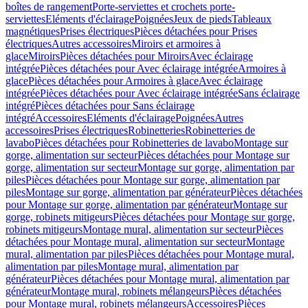
boîtes de rangement
Porte-serviettes et crochets porte-
serviettes
Eléments d'éclairage
Poignées
Jeux de pieds
Tableaux
magnétiques
Prises électriques
Pièces détachées pour Prises
électriques
Autres accessoires
Miroirs et armoires à
glace
Miroirs
Pièces détachées pour Miroirs
Avec éclairage
intégrée
Pièces détachées pour Avec éclairage intégrée
Armoires à
glace
Pièces détachées pour Armoires à glace
Avec éclairage
intégrée
Pièces détachées pour Avec éclairage intégrée
Sans éclairage
intégré
Pièces détachées pour Sans éclairage
intégré
Accessoires
Eléments d'éclairage
Poignées
Autres
accessoires
Prises électriques
Robinetteries
Robinetteries de
lavabo
Pièces détachées pour Robinetteries de lavabo
Montage sur
gorge, alimentation sur secteur
Pièces détachées pour Montage sur
gorge, alimentation sur secteur
Montage sur gorge, alimentation par
piles
Pièces détachées pour Montage sur gorge, alimentation par
piles
Montage sur gorge, alimentation par générateur
Pièces détachées
pour Montage sur gorge, alimentation par générateur
Montage sur
gorge, robinets mitigeurs
Pièces détachées pour Montage sur gorge,
robinets mitigeurs
Montage mural, alimentation sur secteur
Pièces
détachées pour Montage mural, alimentation sur secteur
Montage
mural, alimentation par piles
Pièces détachées pour Montage mural,
alimentation par piles
Montage mural, alimentation par
générateur
Pièces détachées pour Montage mural, alimentation par
générateur
Montage mural, robinets mélangeurs
Pièces détachées
pour Montage mural, robinets mélangeurs
Accessoires
Pièces