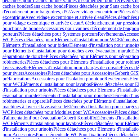
détachées pour Caches bondes
Vannes d'écoulement pour receveurs d
caches bondes
Sans cache bonde
Pièces détachées pour Sans cache bo
d'écoulement pour baignoires, d52
Avec vidage excentrique
Pièces dét
excentrique
Avec vidage excentrique et arrivée d'eau
Pièces détachées 
pour vidage excentrique et arrivée d'eau
A déclenchement par pressio
bouchons de bonde
Accessoires pour vannes d'écoulement de baignoi
porteurs
Pièces détachées pour Systèmes porteurs
Revêtements
Accesso
WC
Pièces détachées pour Eléments d'installation pour WC
Eléments d
Eléments d'installation pour bidets
Eléments d'installation pour urinoir
pour Eléments d'installation pour douches avec évacuation murale
Elé
séparations de douche
Pièces détachées pour Eléments pour séparatio
robinetteries
Pièces détachées pour Eléments d'installation pour robinet
lave-vaisselle
Eléments d'installation pour charges de console
Pièces dé
pour éviers
Accessoires
Pièces détachées pour Accessoires
Geberit GIS
préfabrications
Accessoires pour l'isolation phonique
Revêtements
Eléme
pour WC
Eléments d'installation pour lavabos
Pièces détachées pour El
d'installation pour urinoirs
Pièces détachées pour Eléments d'installatio
évacuation murale
Eléments d’installation pour douches
Eléments d’ins
robinetteries et appareils
Pièces détachées pour Eléments d'installation 
machines à laver et lave-vaisselle
Eléments d'installation pour charges
WC
Pièces détachées pour Modules pour WC
Accessoires
Pièces détac
d'alimentation
Pour évacuation
Geberit Kombifix
Eléments d'installatio
WC
Eléments d'installation pour lavabos
Pièces détachées pour Elément
d'installation pour urinoirs
Pièces détachées pour Eléments d'installatio
pour Accessoires
Pour eléments de WC
Pour fixations
Pièces détachées