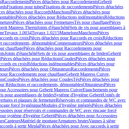
s
Raccordements
Pièces détachées pour Raccordements
Geberit
ords
Fixations pour tubes
Fixations de raccordements
Pièces détachées
ces détachées pour Raccords
Manchons
Pièces détachées pour
ontables
Pièces détachées pour Réductions indémontables
Réductions
metures
Pièces détachées pour Fermetures
Tés pour chauffage
Pièces
berit Mapress Therm
Joints d'étanchéité
Sets de vis pour assemblages à
one
Tuyaux 1.0034
Tuyaux 1.0215
Mamelons
Manchons
Pièces
ccords en croix
Pièces détachées pour Raccords en croix
Réductions
et raccordements, démontables
Compensateurs
Pièces détachées pour
ur chauffage
Pièces détachées pour Raccordements pour
nts
Joints d'étanchéité
Sets de vis pour assemblages de brides
Geberit
s
Pièces détachées pour Réductions
Coudes
Pièces détachées pour
ccords en croix
Réductions indémontables
Pièces détachées pour
teurs
Pièces détachées pour Obturateurs
Raccordements
Pièces
 pour Raccordements pour chauffage
Geberit Mapress Cuivre,
ons
Coudes
Pièces détachées pour Coudes
Tés
Pièces détachées pour
our Réductions et raccordements, démontables
Obturateurs
Pièces
pour Accessoires pour Geberit Mapress Cuivre
Etanchements pour
vis pour assemblages de brides
Système d'hygiène Geberit
Unités de
rtures et plaques de fermeture
Réservoirs et commandes de WC avec
inçage forcé hygiénique
Modules d’hygiène intégrés
Pièces détachées
essoires pour réservoirs et commandes de WC avec rinçage forcé
our système d'hygiène Geberit
Pièces détachées pour Accessoires
urs
Capteurs
Matériel de montage
Armatures brutes
Vannes à siège
accords à sertir Mepla
Pièces détachées pour Avec raccords à sertir