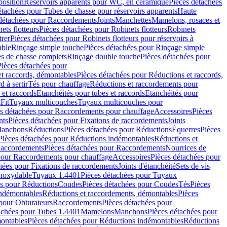
position
Réservoirs apparents pour WC, en céramique
Pièces détachées
étachées pour Tubes de chasse pour réservoirs apparents
Haute
détachées pour Raccordements
Joints
Manchettes
Mamelons, rosaces et
ets flotteurs
Pièces détachées pour Robinets flotteurs
Robinets
trer
Pièces détachées pour Robinets flotteurs pour réservoirs à
able
Rinçage simple touche
Pièces détachées pour Rinçage simple
s de chasse complets
Rinçage double touche
Pièces détachées pour
Pièces détachées pour
t raccords, démontables
Pièces détachées pour Réductions et raccords,
d à sertir
Tés pour chauffage
Réductions et raccordements pour
 et raccords
Etanchéités pour tubes et raccords
Etanchéités pour
Fit
Tuyaux multicouches
Tuyaux multicouches pour
s détachées pour Raccordements pour chauffage
Accessoires
Pièces
nts
Pièces détachées pour Fixations de raccordements
Joints
Manchons
Réductions
Pièces détachées pour Réductions
Équerres
Pièces
Pièces détachées pour Réductions indémontables
Réductions et
accordements
Pièces détachées pour Raccordements
Nourrices de
pour Raccordements pour chauffage
Accessoires
Pièces détachées pour
hées pour Fixations de raccordements
Joints d'étanchéité
Sets de vis
Inoxydable
Tuyaux 1.4401
Pièces détachées pour Tuyaux
es pour Réductions
Coudes
Pièces détachées pour Coudes
Tés
Pièces
indémontables
Réductions et raccordements, démontables
Pièces
pour Obturateurs
Raccordements
Pièces détachées pour
achées pour Tubes 1.4401
Mamelons
Manchons
Pièces détachées pour
ontables
Pièces détachées pour Réductions indémontables
Réductions