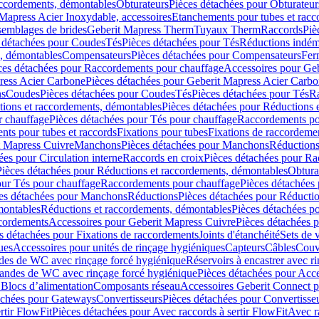
accordements, démontables
Obturateurs
Pièces détachées pour Obturateur
Mapress Acier Inoxydable, accessoires
Etanchements pour tubes et racc
ssemblages de brides
Geberit Mapress Therm
Tuyaux Therm
Raccords
Piè
 détachées pour Coudes
Tés
Pièces détachées pour Tés
Réductions indém
s, démontables
Compensateurs
Pièces détachées pour Compensateurs
Fer
ces détachées pour Raccordements pour chauffage
Accessoires pour Ge
ress Acier Carbone
Pièces détachées pour Geberit Mapress Acier Carb
ns
Coudes
Pièces détachées pour Coudes
Tés
Pièces détachées pour Tés
Ra
ions et raccordements, démontables
Pièces détachées pour Réductions 
r chauffage
Pièces détachées pour Tés pour chauffage
Raccordements po
ts pour tubes et raccords
Fixations pour tubes
Fixations de raccordeme
t Mapress Cuivre
Manchons
Pièces détachées pour Manchons
Réduction
ées pour Circulation interne
Raccords en croix
Pièces détachées pour Ra
Pièces détachées pour Réductions et raccordements, démontables
Obtura
our Tés pour chauffage
Raccordements pour chauffage
Pièces détachées
es détachées pour Manchons
Réductions
Pièces détachées pour Réducti
montables
Réductions et raccordements, démontables
Pièces détachées p
cordements
Accessoires pour Geberit Mapress Cuivre
Pièces détachées 
s détachées pour Fixations de raccordements
Joints d'étanchéité
Sets de 
ues
Accessoires pour unités de rinçage hygiéniques
Capteurs
Câbles
Couve
des de WC avec rinçage forcé hygiénique
Réservoirs à encastrer avec r
mandes de WC avec rinçage forcé hygiénique
Pièces détachées pour Acc
 Blocs d’alimentation
Composants réseau
Accessoires Geberit Connect p
achées pour Gateways
Convertisseurs
Pièces détachées pour Convertisse
rtir FlowFit
Pièces détachées pour Avec raccords à sertir FlowFit
Avec r