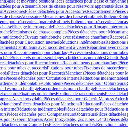
ant
Basse et moyenne position
Pièces détachées pour Basse et moyenne 
achées pour Attenant
Tubes de chasse pour réservoirs apparents
Pièces d
on
Accessoires
Pièces détachées pour Accessoires
Raccordements
Pièces 
s de chasse
Accessoires
Mécanismes de chasse et robinets flotteurs
Robin
eurs pour réservoirs apparents
Robinets flotteurs pour réservoirs à encas
 chasse
Rinçage interrompable
Pièces détachées pour Rinçage interromp
touche
Mécanismes de chasse complets
Pièces détachées pour Mécanisme
 multicouche
Tuyaux multicouche avec résistance chauffante
Raccords
étachées pour Circulation interne
Réductions indémontables
Réductions e
rdements
Distributeurs avec raccordement à visser
Répartiteur avec raccor
es pour Raccordements pour chauffage
Accessoires
Isolations pour tubes
nchéité
Sets de vis pour assemblages à bride
Consommables
Geberit Push
ces détachées pour Raccordements
Raccordements pour chauffage
Pièce
ts pour tubes et raccords
Fixations pour tubes
Fixations de raccordeme
ords
Pièces détachées pour Raccords
Manchons
Pièces détachées pour 
erne
Pièces détachées pour Circulation interne
Réductions indémontables
cordements, démontables
Obturateurs
Pièces détachées pour Obturateurs
R
ur Tés pour chauffage
Raccordements pour chauffage
Pièces détachées 
et raccords
Fixations pour tubes
Fixations de raccordements
Pièces détac
apress Acier Inoxydable
Pièces détachées pour Geberit Mapress Acier 
s
Manchons
Pièces détachées pour Manchons
Réductions
Pièces détaché
on interne
Réductions indémontables
Pièces détachées pour Réductions 
eurs
Pièces détachées pour Compensateurs
Obturateurs
Pièces détachées 
es pour Geberit Mapress Acier Inoxydable, gaz
Tubes 1.4401
Pièces dét
 détachées pour Coudes
Tés
Pièces détachées pour Tés
Réductions indém