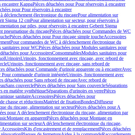
à encastrer Kappa
Pièces détachées pour Pour réservoirs à encastrer
chées pour Pour réservoirs à encastrer
 déclenchement électronique du rinçage
Pour alimentation sur
erit Sigma 12 cm
Pour alimentation sur secteur, pour réservoirs à
imentation par piles, pour réservoirs à encastrer Geberit Sigma
 pneumatique du rinçage
Pièces détachées pour Commandes de WC
ouche
Pièces détachées pour Pour rinçage simple touche
Accessoires
rement
Pour commandes de WC à déclenchement électronique du
 sanitaires pour WC
Pièces détachées pour Modules sanitaires pour
 détachées pour Accessoires
Consommables
Modules sanitaires pour
sol
Urinoirs
Urinoirs, fonctionnement avec rinçage, avec rebord de
rcle
Urinoirs, fonctionnement avec rinçage, sans rebord de
ces détachées pour Commande d'urinoir apparente ou à encastrer
Avec
r Pour commande d'urinoir intégrée
Urinoirs, fonctionnement avec
es détachées pour Sans rebord de rinçage
Avec rebord de
eau
Sans couvercle
Pièces détachées pour Sans couvercle
Séparations
rs en matière synthétique
Séparations d'urinoirs en verre
Pièces
ramique sanitaire
Accessoires
Pièces détachées pour
de chasse et réductions
Matériel de fixation
Bondes
Diffuseur
ue du rinçage, alimentation sur secteur
Pièces détachées pour A
ées pour A déclenchement électronique du rinçage, alimentation par
asic
Montage en apparent
Pièces détachées pour Montage en
imentation sur secteur
A déclenchement électronique du rinçage,
r Accessoires
Kits d'encastrement et de remplacement
Pièces détachées
 rénovation
Plaques de fermeture
Aides à la commande
Raccordements