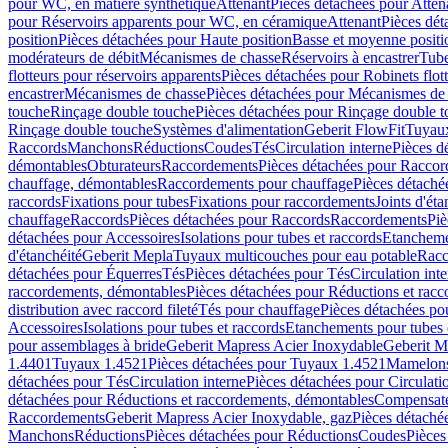
pour WC, en matière synthétique
Attenant
Pièces détachées pour Atten
pour Réservoirs apparents pour WC, en céramique
Attenant
Pièces dét
position
Pièces détachées pour Haute position
Basse et moyenne positi
modérateurs de débit
Mécanismes de chasse
Réservoirs à encastrer
Tube
flotteurs pour réservoirs apparents
Pièces détachées pour Robinets flott
encastrer
Mécanismes de chasse
Pièces détachées pour Mécanismes de
touche
Rinçage double touche
Pièces détachées pour Rinçage double 
Rinçage double touche
Systèmes d'alimentation
Geberit FlowFit
Tuyaux
Raccords
Manchons
Réductions
Coudes
Tés
Circulation interne
Pièces d
démontables
Obturateurs
Raccordements
Pièces détachées pour Racco
chauffage, démontables
Raccordements pour chauffage
Pièces détaché
raccords
Fixations pour tubes
Fixations pour raccordements
Joints d'éta
chauffage
Raccords
Pièces détachées pour Raccords
Raccordements
Piè
détachées pour Accessoires
Isolations pour tubes et raccords
Etanchemen
d'étanchéité
Geberit Mepla
Tuyaux multicouches pour eau potable
Racc
détachées pour Équerres
Tés
Pièces détachées pour Tés
Circulation int
raccordements, démontables
Pièces détachées pour Réductions et rac
distribution avec raccord fileté
Tés pour chauffage
Pièces détachées po
Accessoires
Isolations pour tubes et raccords
Etanchements pour tubes 
pour assemblages à bride
Geberit Mapress Acier Inoxydable
Geberit M
1.4401
Tuyaux 1.4521
Pièces détachées pour Tuyaux 1.4521
Mamelon
détachées pour Tés
Circulation interne
Pièces détachées pour Circulati
détachées pour Réductions et raccordements, démontables
Compensat
Raccordements
Geberit Mapress Acier Inoxydable, gaz
Pièces détaché
Manchons
Réductions
Pièces détachées pour Réductions
Coudes
Pièces