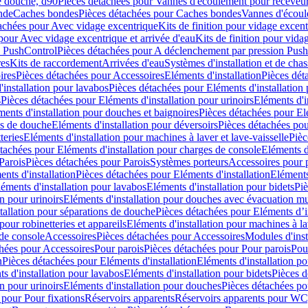
e douche, d90
Pièces détachées pour Vannes d'écoulement pour receveu
nde
Caches bondes
Pièces détachées pour Caches bondes
Vannes d'écoul
achées pour Avec vidage excentrique
Kits de finition pour vidage excen
pour Avec vidage excentrique et arrivée d'eau
Kits de finition pour vida
n PushControl
Pièces détachées pour A déclenchement par pression Pus
res
Kits de raccordement
Arrivées d'eau
Systèmes d'installation et de chas
ires
Pièces détachées pour Accessoires
Eléments d'installation
Pièces dét
'installation pour lavabos
Pièces détachées pour Eléments d'installation
s
Pièces détachées pour Eléments d'installation pour urinoirs
Eléments d'i
ments d'installation pour douches et baignoires
Pièces détachées pour Elé
ns de douche
Eléments d'installation pour déversoirs
Pièces détachées pou
teries
Eléments d'installation pour machines à laver et lave-vaisselle
Pièc
tachées pour Eléments d'installation pour charges de console
Eléments d'
Parois
Pièces détachées pour Parois
Systèmes porteurs
Accessoires pour p
nts d'installation
Pièces détachées pour Eléments d'installation
Eléments
éments d'installation pour lavabos
Eléments d'installation pour bidets
Piè
n pour urinoirs
Eléments d'installation pour douches avec évacuation m
tallation pour séparations de douche
Pièces détachées pour Eléments d’i
pour robinetteries et appareils
Eléments d'installation pour machines à lav
 de console
Accessoires
Pièces détachées pour Accessoires
Modules d'inst
hées pour Accessoires
Pour parois
Pièces détachées pour Pour parois
Pou
n
Pièces détachées pour Eléments d'installation
Eléments d'installation 
s d'installation pour lavabos
Eléments d'installation pour bidets
Pièces d
n pour urinoirs
Eléments d'installation pour douches
Pièces détachées po
 pour Pour fixations
Réservoirs apparents
Réservoirs apparents pour WC,