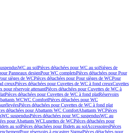
suspendus
WC au sol
Pièces détachées pour WC au sol
Sièges de
 pour Panneaux design
Pour WC complets
Pièces détachées pour Pour
Pour sièges de WC
Pièces détachées pour Pour sièges de WC
Pour
nd creux
Pièces détachées pour Cuvettes de WC à fond creux
Cuvettes
 pour réservoir attenant
Pièces détachées pour Cuvettes de WC à
lat
Pièces détachées pour Cuvettes de WC à fond plat
Réservoirs
Abattants WC
WC Comfort
Pièces détachées pour WC
surélevées
Pièces détachées pour Cuvettes de WC à fond plat
ces détachées pour Abattants WC Comfort
Abattants WC
Pièces
s
WC suspendus
Pièces détachées pour WC suspendus
WC au
hées pour Abattants WC
Lunettes de WC
Pièces détachées pour
idets au sol
Pièces détachées pour Bidets au sol
Accessoires
Pièces
clenchement
Pour réservoirs à encastrer Sigma
Pièces détachées pour