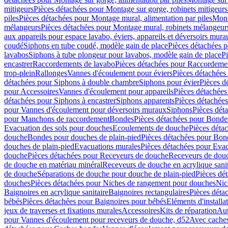
mitigeurs
Pièces détachées pour Montage sur gorge, robinets mitigeurs
piles
Pièces détachées pour Montage mural, alimentation par piles
Mont
mélangeurs
Pièces détachées pour Montage mural, robinets mélangeur
aux appareils pour espace lavabo, éviers, appareils et déversoirs mura
coudé
Siphons en tube coudé, modèle gain de place
Pièces détachées p
lavabos
Siphons à tube plongeur pour lavabos, modèle gain de place
P
encastrer
Raccordements de lavabo
Pièces détachées pour Raccordeme
trop-plein
Rallonges
Vannes d'écoulement pour éviers
Pièces détachées
détachées pour Siphons à double chambre
Siphons pour évier
Pièces d
pour Accessoires
Vannes d'écoulement pour appareils
Pièces détachées
détachées pour Siphons à encastrer
Siphons apparents
Pièces détachée
pour Vannes d'écoulement pour déversoirs muraux
Siphons
Pièces dét
pour Manchons de raccordement
Bondes
Pièces détachées pour Bonde
Evacuation des sols pour douches
Ecoulements de douche
Pièces déta
douche
Bondes pour douches de plain-pied
Pièces détachées pour Bon
douches de plain-pied
Evacuations murales
Pièces détachées pour Eva
douche
Pièces détachées pour Receveurs de douche
Receveurs de douch
de douche en matériau minéral
Receveurs de douche en acrylique sanit
de douche
Séparations de douche pour douche de plain-pied
Pièces dé
douches
Pièces détachées pour Niches de rangement pour douches
Nic
Baignoires en acrylique sanitaire
Baignoires rectangulaires
Pièces déta
bébés
Pièces détachées pour Baignoires pour bébés
Eléments d'installa
jeux de traverses et fixations murales
Accessoires
Kits de réparation
Aut
pour Vannes d'écoulement pour receveurs de douche, d52
Avec cache