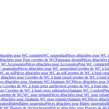
détachées pour WC complets
WC suspendus
Pièces détachées pour WC 
détachées pour Pour cuvettes de WC
Panneaux design
Pièces détachées
de WC
Accessoires
Pièces détachées pour Accessoires
Pour WC complets
 suspendus
Pièces détachées pour WC suspendus
Cuvettes de WC à fo
WC au sol
Pièces détachées pour WC au sol
Cuvettes de WC à fond creux
s détachées pour Cuvettes de WC à fond creux
Cuvettes de WC à fond p
ces détachées pour Abattants WC
Abattants WC
Pièces détachées pour 
ur Cuvettes de WC à fond creux surélevées
Cuvettes de WC à fond plat 
our Cuvettes de WC à fond creux rallongées
Abattants WC Comfort
Piè
Lunettes de WC
WC pour enfants
Pièces détachées pour WC pour enfant
 détachées pour Abattants WC pour enfants
Abattants WC
Pièces détac
ixation
Bidets
Bidets suspendus
Pièces détachées pour Bidets suspendus
B
 de WC
Plaques de déclenchement
Pièces détachées pour Plaques de dé