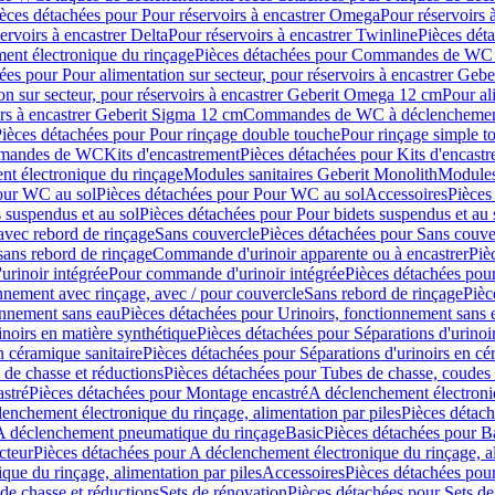
èces détachées pour Pour réservoirs à encastrer Omega
Pour réservoirs 
ervoirs à encastrer Delta
Pour réservoirs à encastrer Twinline
Pièces déta
t électronique du rinçage
Pièces détachées pour Commandes de WC à
ées pour Pour alimentation sur secteur, pour réservoirs à encastrer Geb
on sur secteur, pour réservoirs à encastrer Geberit Omega 12 cm
Pour al
irs à encastrer Geberit Sigma 12 cm
Commandes de WC à déclenchement
ièces détachées pour Pour rinçage double touche
Pour rinçage simple t
ommandes de WC
Kits d'encastrement
Pièces détachées pour Kits d'encast
t électronique du rinçage
Modules sanitaires Geberit Monolith
Modules
our WC au sol
Pièces détachées pour Pour WC au sol
Accessoires
Pièces
 suspendus et au sol
Pièces détachées pour Pour bidets suspendus et au 
avec rebord de rinçage
Sans couvercle
Pièces détachées pour Sans couve
sans rebord de rinçage
Commande d'urinoir apparente ou à encastrer
Piè
rinoir intégrée
Pour commande d'urinoir intégrée
Pièces détachées pou
nnement avec rinçage, avec / pour couvercle
Sans rebord de rinçage
Pièc
onnement sans eau
Pièces détachées pour Urinoirs, fonctionnement sans 
inoirs en matière synthétique
Pièces détachées pour Séparations d'urinoi
n céramique sanitaire
Pièces détachées pour Séparations d'urinoirs en cé
 de chasse et réductions
Pièces détachées pour Tubes de chasse, coudes 
stré
Pièces détachées pour Montage encastré
A déclenchement électroniq
enchement électronique du rinçage, alimentation par piles
Pièces détach
 A déclenchement pneumatique du rinçage
Basic
Pièces détachées pour B
cteur
Pièces détachées pour A déclenchement électronique du rinçage, al
que du rinçage, alimentation par piles
Accessoires
Pièces détachées pou
de chasse et réductions
Sets de rénovation
Pièces détachées pour Sets de