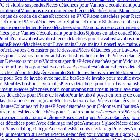
C et vidoirs suspendus
Pièces détachées pour Vannes d'écoulement pou
ccordement
Manchons de raccordement
Pièces détachées pour Manchons
longes de coude de chasse
Raccords en PVC
Pièces détachées pour Ra
s d'urinoirs
Pièces détachées pour Siphons d'urinoirs
Siphons en tube c
ns de raccordement
Pièces détachées pour Manchons de raccordement
C
chées pour Vannes d'écoulement pour bidets
Siphons en tube coudé
Pièc
Point d'eau
Lavabos
Lavabos
Pièces détachées pour Lavabos
Lavabos dou
ains
Pièces détachées pour Lave-mains
Lave-mains à poser
Lave-mains 
oîter
Lavabos à encastrer par le dessous
Pièces détachées pour Lavabos à
ées pour Lavabos pour enfants
Lavabos
Lavabos collectifs
Pièces détaché
our Déversoirs muraux
Vidoirs suspendus
Pièces détachées pour Vidoirs
es pour Lavabos pour salles de classe
Accessoires
Colonnes
Pièces détac
Caches décoratifs
Etagères murales
Sets de lavabo avec meuble bas
Sets 
es pour Sets de lavabo avec meuble bas
Sets de lavabo pour meuble ave
ur Meubles bas
Pour lave-mains
Pièces détachées pour Pour lave-mains
P
r meuble
Pièces détachées pour Pour lavabos pour meuble
Pour lave-mai
ces détachées pour Plans de lavabo
Pour lavabo à poser en forme de cou
lavabo à poser rectangulaire
Meubles latéraux bas
Pièces détachées pour
 hautes
Colonnes mi-hautes
Pièces détachées pour Colonnes mi-hautes
A
res murales
Pièces détachées pour Etagères murales
Accessoires
Pièces d
x de pieds
Tableaux magnétiques
Prises électriques
Pièces détachées pour 
es détachées pour Avec éclairage intégrée
Armoires à glace
Pièces détac
ur Sans éclairage intégré
Accessoires
Eléments d'éclairage
Poignées
Autr
e, alimentation sur secteur
Pièces détachées pour Montage sur gorge, al
gorge, alimentation par générateur
Pièces détachées pour Montage sur g