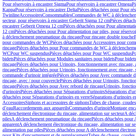
Pour réservoirs à encastrer Sigma
Pour réservoirs à encastrer Omega
Pi
Kappa
Pour réservoirs à encastrer Delta
Pièces détachées pour Pour rés
Twinline
Accessoires
Consommables
Commandes de WC à déclenchemen
secteur, pour réservoirs à encastrer Geberit Sigma 12 cm
Pièces détach
encastrer Geberit Omega 12 cm
Pièces détachées pour Pour alimentati
12 cm
Pièces détachées pour Pour alimentation par piles, pour réservo
à déclenchement pneumatique du rinçage
Pour rinçage double touche
P
pour commandes de WC
Pièces détachées pour Accessoires pour c
rinçage
Pièces détachées pour Pour commandes de WC à déclenchemen
WC
Pour WC suspendus
Pièces détachées pour Pour WC suspendus
P
bidets
Pièces détachées pour Modules sanitaires pour bidets
Pour bidets
rinçage
Pièces détachées pour Urinoirs, fonctionnement avec rinçage, 
rinçage
Pièces détachées pour Urinoirs, fonctionnement avec rinçage, 
commande d'urinoir intégrée
Pièces détachées pour Avec commande d'u
rinçage, avec / pour couvercle
Pièces détachées pour Urinoirs, fonctio
rinçage
Pièces détachées pour Avec rebord de rinçage
Urinoirs, foncti
d'urinoirs
Pièces détachées pour Séparations d'urinoirs
Séparations d'ur
détachées pour Séparations d'urinoirs en verre
Séparations d'urinoirs e
Accessoires
Siphons et accessoires de siphons
Tubes de chasse, coudes
d’eau
Raccordements aux appareils
Commandes d'urinoir
Montage enca
déclenchement électronique du rinçage, alimentation sur secteur
A décl
piles
A déclenchement pneumatique du rinçage
Pièces détachées pour
apparent
A déclenchement électronique du rinçage, alimentation sur se
alimentation par piles
Pièces détachées pour A déclenchement électroni
pour Kits d'encastrement et de remplacement
Tubes de chasse, coudes 