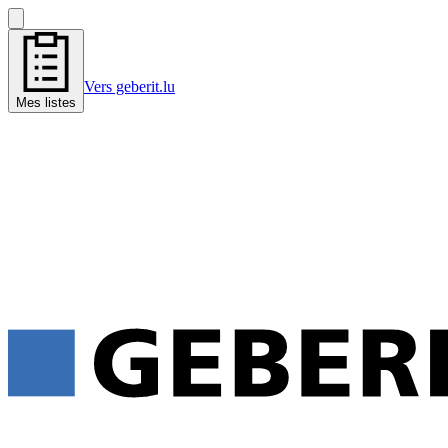
Vers geberit.lu
Mes listes