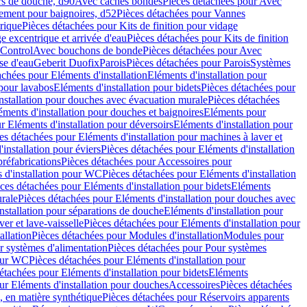
rs de douche, d90
Avec caches bondes
Pièces détachées pour Avec
ement pour baignoires, d52
Pièces détachées pour Vannes
trique
Pièces détachées pour Kits de finition pour vidage
ge excentrique et arrivée d'eau
Pièces détachées pour Kits de finition
hControl
Avec bouchons de bonde
Pièces détachées pour Avec
se d'eau
Geberit Duofix
Parois
Pièces détachées pour Parois
Systèmes
achées pour Eléments d'installation
Eléments d'installation pour
 pour lavabos
Eléments d'installation pour bidets
Pièces détachées pour
nstallation pour douches avec évacuation murale
Pièces détachées
ments d'installation pour douches et baignoires
Eléments pour
r Eléments d'installation pour déversoirs
Eléments d'installation pour
es détachées pour Eléments d'installation pour machines à laver et
installation pour éviers
Pièces détachées pour Eléments d'installation
réfabrications
Pièces détachées pour Accessoires pour
 d'installation pour WC
Pièces détachées pour Eléments d'installation
ces détachées pour Eléments d'installation pour bidets
Eléments
urale
Pièces détachées pour Eléments d'installation pour douches avec
nstallation pour séparations de douche
Eléments d'installation pour
er et lave-vaisselle
Pièces détachées pour Eléments d'installation pour
allation
Pièces détachées pour Modules d'installation
Modules pour
r systèmes d'alimentation
Pièces détachées pour Pour systèmes
pour WC
Pièces détachées pour Eléments d'installation pour
étachées pour Eléments d'installation pour bidets
Eléments
ur Eléments d'installation pour douches
Accessoires
Pièces détachées
 en matière synthétique
Pièces détachées pour Réservoirs apparents