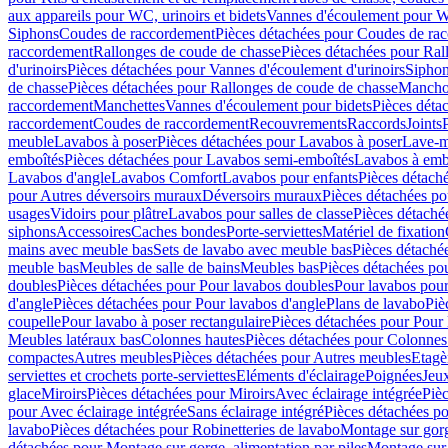
aux appareils pour WC, urinoirs et bidets
Vannes d'écoulement pour W
Siphons
Coudes de raccordement
Pièces détachées pour Coudes de ra
raccordement
Rallonges de coude de chasse
Pièces détachées pour Ral
d'urinoirs
Pièces détachées pour Vannes d'écoulement d'urinoirs
Siphon
de chasse
Pièces détachées pour Rallonges de coude de chasse
Mancho
raccordement
Manchettes
Vannes d'écoulement pour bidets
Pièces déta
raccordement
Coudes de raccordement
Recouvrements
Raccords
Joints
meuble
Lavabos à poser
Pièces détachées pour Lavabos à poser
Lave-m
emboîtés
Pièces détachées pour Lavabos semi-emboîtés
Lavabos à emb
Lavabos d'angle
Lavabos Comfort
Lavabos pour enfants
Pièces détach
pour Autres déversoirs muraux
Déversoirs muraux
Pièces détachées p
usages
Vidoirs pour plâtre
Lavabos pour salles de classe
Pièces détaché
siphons
Accessoires
Caches bondes
Porte-serviettes
Matériel de fixation
mains avec meuble bas
Sets de lavabo avec meuble bas
Pièces détaché
meuble bas
Meubles de salle de bains
Meubles bas
Pièces détachées po
doubles
Pièces détachées pour Pour lavabos doubles
Pour lavabos pou
d'angle
Pièces détachées pour Pour lavabos d'angle
Plans de lavabo
Piè
coupelle
Pour lavabo à poser rectangulaire
Pièces détachées pour Pour 
Meubles latéraux bas
Colonnes hautes
Pièces détachées pour Colonnes
compactes
Autres meubles
Pièces détachées pour Autres meubles
Etagè
serviettes et crochets porte-serviettes
Eléments d'éclairage
Poignées
Jeu
glace
Miroirs
Pièces détachées pour Miroirs
Avec éclairage intégrée
Pièc
pour Avec éclairage intégrée
Sans éclairage intégré
Pièces détachées po
lavabo
Pièces détachées pour Robinetteries de lavabo
Montage sur gorg
détachées pour Montage sur gorge, alimentation par piles
Montage sur 