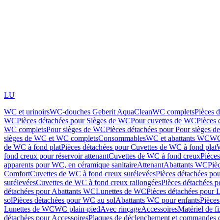
LU
WC et urinoirs
WC-douches Geberit AquaClean
WC complets
Pièces 
WC
Pièces détachées pour Sièges de WC
Pour cuvettes de WC
Pièces 
WC complets
Pour sièges de WC
Pièces détachées pour Pour sièges 
sièges de WC et WC complets
Consommables
WC et abattants WC
WC
de WC à fond plat
Pièces détachées pour Cuvettes de WC à fond plat
fond creux pour réservoir attenant
Cuvettes de WC à fond creux
Pièce
apparents pour WC, en céramique sanitaire
Attenant
Abattants WC
Piè
Comfort
Cuvettes de WC à fond creux surélevées
Pièces détachées po
surélevées
Cuvettes de WC à fond creux rallongées
Pièces détachées p
détachées pour Abattants WC
Lunettes de WC
Pièces détachées pour 
sol
Pièces détachées pour WC au sol
Abattants WC pour enfants
Pièces
Lunettes de WC
WC plain-pied
Avec rinçage
Accessoires
Matériel de f
détachées pour Accessoires
Plaques de déclenchement et commandes