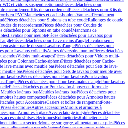
r WC et vidoirs suspendus
Siphons
Pièces détachées pour
 de raccordement
Kits de raccordement
Pièces détachées pour Kits de
ccords en PVC
Manchettes et cache-boulons
Vannes d'écoulement
oudé
Pièces détachées pour Siphons en tube coudé
Rallonges de coude
oudes de raccordement
Pièces détachées pour Coudes de
es détachées pour Siphons en tube coudé
Manchons de
bles
Lavabos pour meuble
Pièces détachées pour Lavabos pour
d'angle
Pièces détachées pour Lave-mains d'angle
Lavabos semi-
 encastrer par le dessous
Lavabos d'angle
Pièces détachées pour
es pour Lavabos collectifs
Autres déversoirs muraux
Pièces détachées
 suspendus
Vidoirs multi-usages
Pièces détachées pour Vidoirs multi-
hées pour Colonnes
Cache-siphons
Pièces détachées pour Cache-
de lave-mains avec meuble bas
Pièces détachées pour Sets de lave-
c meuble bas
Pièces détachées pour Sets de lavabo pour meuble avec
our lavabos
Pièces détachées pour Pour lavabos
Pour lavabos
ns d'angle
Pièces détachées pour Pour lave-mains d'angle
Pour lavabos
pelle
Pièces détachées pour Pour lavabo à poser en forme de
 Meubles latéraux bas
Meubles latéraux bas
Pièces détachées pour
rmoires hautes compactes
Pièces détachées pour Armoires hautes
étachées pour Accessoires
Casiers et boîtes de rangement
Porte-
Prises électriques
Autres accessoires
Miroirs et armoires à
hées pour Armoires à glace
Avec éclairage intégrée
Pièces détachées
es accessoires
Prises électriques
Robinetteries
Robinetteries de
imentation sur secteur
Montage sur gorge, alimentation par piles
Pièces
orge, alimentation par générateur
Montage sur gorge, robinets