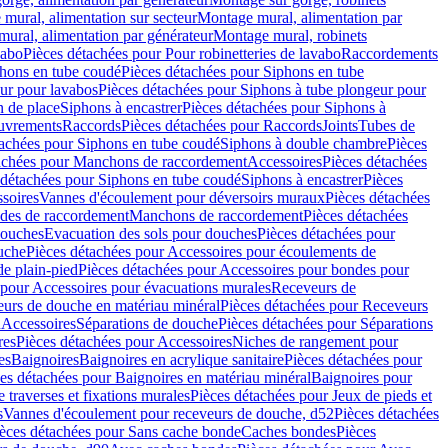
mural, alimentation sur secteur
Montage mural, alimentation par
ural, alimentation par générateur
Montage mural, robinets
vabo
Pièces détachées pour Pour robinetteries de lavabo
Raccordements
hons en tube coudé
Pièces détachées pour Siphons en tube
ur pour lavabos
Pièces détachées pour Siphons à tube plongeur pour
n de place
Siphons à encastrer
Pièces détachées pour Siphons à
uvrements
Raccords
Pièces détachées pour Raccords
Joints
Tubes de
tachées pour Siphons en tube coudé
Siphons à double chambre
Pièces
achées pour Manchons de raccordement
Accessoires
Pièces détachées
 détachées pour Siphons en tube coudé
Siphons à encastrer
Pièces
soires
Vannes d'écoulement pour déversoirs muraux
Pièces détachées
udes de raccordement
Manchons de raccordement
Pièces détachées
ouches
Evacuation des sols pour douches
Pièces détachées pour
uche
Pièces détachées pour Accessoires pour écoulements de
e plain-pied
Pièces détachées pour Accessoires pour bondes pour
 pour Accessoires pour évacuations murales
Receveurs de
urs de douche en matériau minéral
Pièces détachées pour Receveurs
n
Accessoires
Séparations de douche
Pièces détachées pour Séparations
res
Pièces détachées pour Accessoires
Niches de rangement pour
es
Baignoires
Baignoires en acrylique sanitaire
Pièces détachées pour
es détachées pour Baignoires en matériau minéral
Baignoires pour
e traverses et fixations murales
Pièces détachées pour Jeux de pieds et
s
Vannes d'écoulement pour receveurs de douche, d52
Pièces détachées
èces détachées pour Sans cache bonde
Caches bondes
Pièces