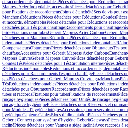
et raccordements, démontables
Pièces détachées pour Réductions et r
Mapress Acier Inoxydable, accessoires
Pièces détachées pour Geberit 
pour Fixations de raccordements
Joints d'étanchéité
Sets de vis pour a
Manchons
Réductions
Pièces détachées pour Réductions
Coudes
Pièces
et raccords, démontables
Pièces détachées pour Réductions et raccord
détachées pour Tés pour chauffage
Raccordements pour chauffage
Piè
bride
Fixations pour tubes
Geberit Mapress Acier Carbone
Geberit Map
détachées pour Manchons
Réductions
Pièces détachées pour Réductio
indémontables
Pièces détachées pour Réductions indémontables
Réduct
Compensateurs
Obturateurs
Pièces détachées pour Obturateurs
Tés pou
chauffage
Accessoires pour Geberit Mapress Acier Carbone
Etanchemen
Mapress Cuivre
Geberit Mapress Cuivre
Pièces détachées pour Geberi
Coudes
Tés
Pièces détachées pour Tés
Circulation interne
Pièces détach
Réductions indémontables
Réductions et raccordements, démontables
détachées pour Raccordements
Tés pour chauffage
Pièces détachées p
gaz
Pièces détachées pour Geberit Mapress Cuivre, gaz
Manchons
Pièc
Tés
Réductions indémontables
Pièces détachées pour Réductions indé
détachées pour Obturateurs
Raccordements
Pièces détachées pour Rac
tubes et raccords
Fixations pour tubes
Fixations de raccordements
Pièce
rinçage hygiéniques
Pièces détachées pour Unités de rinçage hygiéniq
rinçage forcé hygiénique
Pièces détachées pour Réservoirs et comman
pour Modules d’hygiène intégrés
Accessoires pour réservoirs et com
hygiénique
Capteurs
Câbles
Blocs d’alimentation
Pièces détachées pour
Geberit Connect pour système d'hygiène Geberit
Gateways
Pièces dét
incliné
Pièces détachées pour Vannes à siège incliné
Avec raccords à se