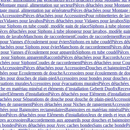
Montage mural, alimentation sur secteur
Pièces détachées pour Montage 
age mural, alimentation par générateur
Pièces détachées pour Montage m
s
Accessoires
Pièces détachées pour Accessoires
Pour robinetteries de la
ux
Vidages pour lavabos
Pièces détachées pour Vidages pour lavabos
Sip
our Siphons en tube coudé, modèle gain de place
Siphons à tube plonge
ièces détachées pour Siphons à tube plongeur pour lavabos, modèle gai
nts de lavabo
Manchons de raccordement
Coudes de raccordement
Reco
 pour Vannes d'écoulement pour éviers
Siphons en tube coudé
Pièces dé
étachées pour Siphons pour évier
Manchons de raccordement
Pièces dét
 pour Vannes d'écoulement pour appareils
Siphons en tube coudé
Pièces
s pour Siphons apparents
Raccords
Pièces détachées pour Raccords
Acces
achées pour Siphons
Coudes de raccordement
Pièces détachées pour Co
s
Accessoires
Pièces détachées pour Accessoires
Douches et baignoires
D
chées pour Ecoulements de douche
Accessoires pour écoulements de do
des pour douches de plain-pied
Accessoires pour bondes pour douches d
cuations murales
Accessoires pour évacuations murales
Pièces détachées
e en matériau minéral et éléments d’installation Geberit Duofix
Receve
aire
Eléments d'installation
Pièces détachées pour Eléments d'installatio
tachées pour Séparations de douche pour douche de plain-pied
Accessoi
hes de rangement
Pièces détachées pour Niches de rangement
Accessoir
chées pour Baignoires rectangulaires
Baignoires en matériau minéral
Pièc
tion
Pièces détachées pour Eléments d'installation
Jeux de pieds et jeux d
res accessoires
Raccordements aux appareils pour douches et baignoire
s bondes
Pièces détachées pour Avec caches bondes
Sans cache bonde
Pi