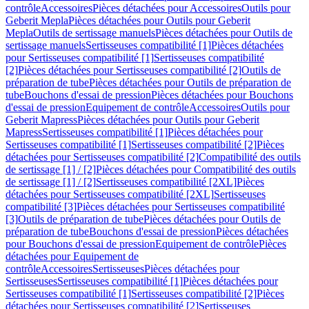
contrôle
Accessoires
Pièces détachées pour Accessoires
Outils pour
Geberit Mepla
Pièces détachées pour Outils pour Geberit
Mepla
Outils de sertissage manuels
Pièces détachées pour Outils de
sertissage manuels
Sertisseuses compatibilité [1]
Pièces détachées
pour Sertisseuses compatibilité [1]
Sertisseuses compatibilité
[2]
Pièces détachées pour Sertisseuses compatibilité [2]
Outils de
préparation de tube
Pièces détachées pour Outils de préparation de
tube
Bouchons d'essai de pression
Pièces détachées pour Bouchons
d'essai de pression
Equipement de contrôle
Accessoires
Outils pour
Geberit Mapress
Pièces détachées pour Outils pour Geberit
Mapress
Sertisseuses compatibilité [1]
Pièces détachées pour
Sertisseuses compatibilité [1]
Sertisseuses compatibilité [2]
Pièces
détachées pour Sertisseuses compatibilité [2]
Compatibilité des outils
de sertissage [1] / [2]
Pièces détachées pour Compatibilité des outils
de sertissage [1] / [2]
Sertisseuses compatibilité [2XL]
Pièces
détachées pour Sertisseuses compatibilité [2XL]
Sertisseuses
compatibilité [3]
Pièces détachées pour Sertisseuses compatibilité
[3]
Outils de préparation de tube
Pièces détachées pour Outils de
préparation de tube
Bouchons d'essai de pression
Pièces détachées
pour Bouchons d'essai de pression
Equipement de contrôle
Pièces
détachées pour Equipement de
contrôle
Accessoires
Sertisseuses
Pièces détachées pour
Sertisseuses
Sertisseuses compatibilité [1]
Pièces détachées pour
Sertisseuses compatibilité [1]
Sertisseuses compatibilité [2]
Pièces
détachées pour Sertisseuses compatibilité [2]
Sertisseuses