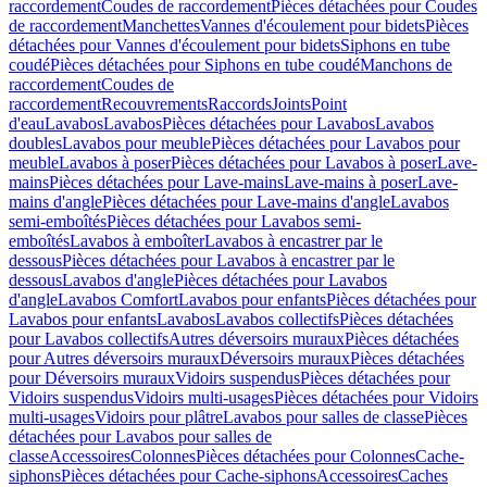
raccordement
Coudes de raccordement
Pièces détachées pour Coudes
de raccordement
Manchettes
Vannes d'écoulement pour bidets
Pièces
détachées pour Vannes d'écoulement pour bidets
Siphons en tube
coudé
Pièces détachées pour Siphons en tube coudé
Manchons de
raccordement
Coudes de
raccordement
Recouvrements
Raccords
Joints
Point
d'eau
Lavabos
Lavabos
Pièces détachées pour Lavabos
Lavabos
doubles
Lavabos pour meuble
Pièces détachées pour Lavabos pour
meuble
Lavabos à poser
Pièces détachées pour Lavabos à poser
Lave-
mains
Pièces détachées pour Lave-mains
Lave-mains à poser
Lave-
mains d'angle
Pièces détachées pour Lave-mains d'angle
Lavabos
semi-emboîtés
Pièces détachées pour Lavabos semi-
emboîtés
Lavabos à emboîter
Lavabos à encastrer par le
dessous
Pièces détachées pour Lavabos à encastrer par le
dessous
Lavabos d'angle
Pièces détachées pour Lavabos
d'angle
Lavabos Comfort
Lavabos pour enfants
Pièces détachées pour
Lavabos pour enfants
Lavabos
Lavabos collectifs
Pièces détachées
pour Lavabos collectifs
Autres déversoirs muraux
Pièces détachées
pour Autres déversoirs muraux
Déversoirs muraux
Pièces détachées
pour Déversoirs muraux
Vidoirs suspendus
Pièces détachées pour
Vidoirs suspendus
Vidoirs multi-usages
Pièces détachées pour Vidoirs
multi-usages
Vidoirs pour plâtre
Lavabos pour salles de classe
Pièces
détachées pour Lavabos pour salles de
classe
Accessoires
Colonnes
Pièces détachées pour Colonnes
Cache-
siphons
Pièces détachées pour Cache-siphons
Accessoires
Caches