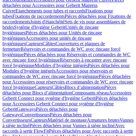
détachées pour Accessoires pour Geberit Mapress
Cuivre
Etanchements pour tubes et raccords
Fixations pour
tubes
Fixations de raccordements
Pièces détachées pour Fixations de
raccordements
Joints d'étanchéité
Sets de vis pour assemblages de
brides
Système d'hygiène Geberit
Unités de rinçage
hygiéniques
Pièces détachées pour Unités de rinçage
hygiéniques
Accessoires pour unités de rinçage
hygiéniques
Capteurs
Câbles
Couvertures et plaques de
fermeture
Réservoirs et commandes de WC avec rinçage forcé
hygiénique
Pièces détachées pour Réservoirs et commandes de WC
avec rinçage forcé hygiénique
Réservoirs à encastrer avec rinçage
forcé hygiénique
Modules d’hygiène intégrés
Pièces détachées pour
Modules d’hygiène intégrés
Accessoires pour réservoirs et
commandes de WC avec rinçage forcé hygiénique
Pièces détachées
pour Accessoires pour réservoirs et commandes de WC avec rinçage
forcé hygiénique
Capteurs
Câbles
Blocs d’alimentation
Pièces
détachées pour Blocs d’alimentation
Composants réseau
Accessoires
Geberit Connect pour système d'hygiène Geberit
Pièces détachées
pour Accessoires Geberit Connect pour système d'hygiène
Geberit
Gateways
Pièces détachées pour
Gateways
Convertisseurs
Pièces détachées pour
Convertisseurs
Capteurs
Matériel de montage
Armatures brutes
Vannes
à siège incliné
Pièces détachées pour Vannes à siège incliné
Avec
raccords à sertir FlowFit
Pièces détachées pour Avec raccords à sertir