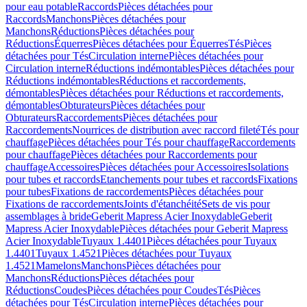
pour eau potable
Raccords
Pièces détachées pour
Raccords
Manchons
Pièces détachées pour
Manchons
Réductions
Pièces détachées pour
Réductions
Équerres
Pièces détachées pour Équerres
Tés
Pièces
détachées pour Tés
Circulation interne
Pièces détachées pour
Circulation interne
Réductions indémontables
Pièces détachées pour
Réductions indémontables
Réductions et raccordements,
démontables
Pièces détachées pour Réductions et raccordements,
démontables
Obturateurs
Pièces détachées pour
Obturateurs
Raccordements
Pièces détachées pour
Raccordements
Nourrices de distribution avec raccord fileté
Tés pour
chauffage
Pièces détachées pour Tés pour chauffage
Raccordements
pour chauffage
Pièces détachées pour Raccordements pour
chauffage
Accessoires
Pièces détachées pour Accessoires
Isolations
pour tubes et raccords
Etanchements pour tubes et raccords
Fixations
pour tubes
Fixations de raccordements
Pièces détachées pour
Fixations de raccordements
Joints d'étanchéité
Sets de vis pour
assemblages à bride
Geberit Mapress Acier Inoxydable
Geberit
Mapress Acier Inoxydable
Pièces détachées pour Geberit Mapress
Acier Inoxydable
Tuyaux 1.4401
Pièces détachées pour Tuyaux
1.4401
Tuyaux 1.4521
Pièces détachées pour Tuyaux
1.4521
Mamelons
Manchons
Pièces détachées pour
Manchons
Réductions
Pièces détachées pour
Réductions
Coudes
Pièces détachées pour Coudes
Tés
Pièces
détachées pour Tés
Circulation interne
Pièces détachées pour