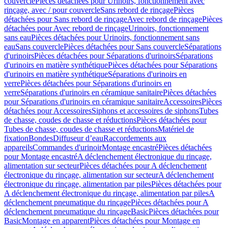
couvercle
Pièces détachées pour Urinoirs, fonctionnement avec
rinçage, avec / pour couvercle
Sans rebord de rinçage
Pièces
détachées pour Sans rebord de rinçage
Avec rebord de rinçage
Pièces
détachées pour Avec rebord de rinçage
Urinoirs, fonctionnement
sans eau
Pièces détachées pour Urinoirs, fonctionnement sans
eau
Sans couvercle
Pièces détachées pour Sans couvercle
Séparations
d'urinoirs
Pièces détachées pour Séparations d'urinoirs
Séparations
d'urinoirs en matière synthétique
Pièces détachées pour Séparations
d'urinoirs en matière synthétique
Séparations d'urinoirs en
verre
Pièces détachées pour Séparations d'urinoirs en
verre
Séparations d'urinoirs en céramique sanitaire
Pièces détachées
pour Séparations d'urinoirs en céramique sanitaire
Accessoires
Pièces
détachées pour Accessoires
Siphons et accessoires de siphons
Tubes
de chasse, coudes de chasse et réductions
Pièces détachées pour
Tubes de chasse, coudes de chasse et réductions
Matériel de
fixation
Bondes
Diffuseur d’eau
Raccordements aux
appareils
Commandes d'urinoir
Montage encastré
Pièces détachées
pour Montage encastré
A déclenchement électronique du rinçage,
alimentation sur secteur
Pièces détachées pour A déclenchement
électronique du rinçage, alimentation sur secteur
A déclenchement
électronique du rinçage, alimentation par piles
Pièces détachées pour
A déclenchement électronique du rinçage, alimentation par piles
A
déclenchement pneumatique du rinçage
Pièces détachées pour A
déclenchement pneumatique du rinçage
Basic
Pièces détachées pour
Basic
Montage en apparent
Pièces détachées pour Montage en