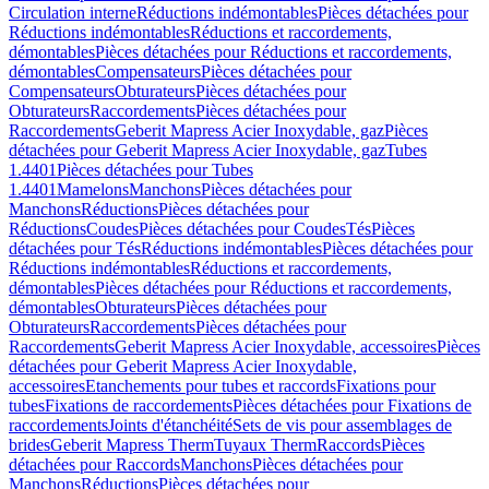
Circulation interne
Réductions indémontables
Pièces détachées pour
Réductions indémontables
Réductions et raccordements,
démontables
Pièces détachées pour Réductions et raccordements,
démontables
Compensateurs
Pièces détachées pour
Compensateurs
Obturateurs
Pièces détachées pour
Obturateurs
Raccordements
Pièces détachées pour
Raccordements
Geberit Mapress Acier Inoxydable, gaz
Pièces
détachées pour Geberit Mapress Acier Inoxydable, gaz
Tubes
1.4401
Pièces détachées pour Tubes
1.4401
Mamelons
Manchons
Pièces détachées pour
Manchons
Réductions
Pièces détachées pour
Réductions
Coudes
Pièces détachées pour Coudes
Tés
Pièces
détachées pour Tés
Réductions indémontables
Pièces détachées pour
Réductions indémontables
Réductions et raccordements,
démontables
Pièces détachées pour Réductions et raccordements,
démontables
Obturateurs
Pièces détachées pour
Obturateurs
Raccordements
Pièces détachées pour
Raccordements
Geberit Mapress Acier Inoxydable, accessoires
Pièces
détachées pour Geberit Mapress Acier Inoxydable,
accessoires
Etanchements pour tubes et raccords
Fixations pour
tubes
Fixations de raccordements
Pièces détachées pour Fixations de
raccordements
Joints d'étanchéité
Sets de vis pour assemblages de
brides
Geberit Mapress Therm
Tuyaux Therm
Raccords
Pièces
détachées pour Raccords
Manchons
Pièces détachées pour
Manchons
Réductions
Pièces détachées pour