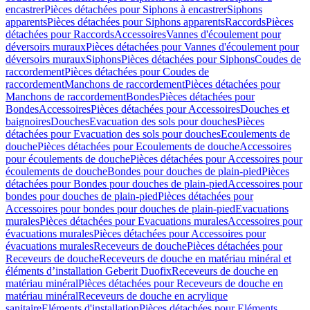
encastrer
Pièces détachées pour Siphons à encastrer
Siphons
apparents
Pièces détachées pour Siphons apparents
Raccords
Pièces
détachées pour Raccords
Accessoires
Vannes d'écoulement pour
déversoirs muraux
Pièces détachées pour Vannes d'écoulement pour
déversoirs muraux
Siphons
Pièces détachées pour Siphons
Coudes de
raccordement
Pièces détachées pour Coudes de
raccordement
Manchons de raccordement
Pièces détachées pour
Manchons de raccordement
Bondes
Pièces détachées pour
Bondes
Accessoires
Pièces détachées pour Accessoires
Douches et
baignoires
Douches
Evacuation des sols pour douches
Pièces
détachées pour Evacuation des sols pour douches
Ecoulements de
douche
Pièces détachées pour Ecoulements de douche
Accessoires
pour écoulements de douche
Pièces détachées pour Accessoires pour
écoulements de douche
Bondes pour douches de plain-pied
Pièces
détachées pour Bondes pour douches de plain-pied
Accessoires pour
bondes pour douches de plain-pied
Pièces détachées pour
Accessoires pour bondes pour douches de plain-pied
Evacuations
murales
Pièces détachées pour Evacuations murales
Accessoires pour
évacuations murales
Pièces détachées pour Accessoires pour
évacuations murales
Receveurs de douche
Pièces détachées pour
Receveurs de douche
Receveurs de douche en matériau minéral et
éléments d’installation Geberit Duofix
Receveurs de douche en
matériau minéral
Pièces détachées pour Receveurs de douche en
matériau minéral
Receveurs de douche en acrylique
sanitaire
Eléments d'installation
Pièces détachées pour Eléments