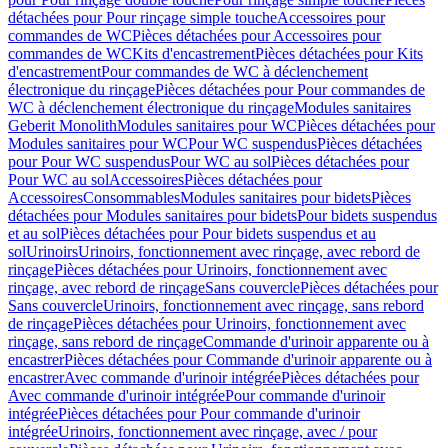
détachées pour Pour rinçage simple touche
Accessoires pour
commandes de WC
Pièces détachées pour Accessoires pour
commandes de WC
Kits d'encastrement
Pièces détachées pour Kits
d'encastrement
Pour commandes de WC à déclenchement
électronique du rinçage
Pièces détachées pour Pour commandes de
WC à déclenchement électronique du rinçage
Modules sanitaires
Geberit Monolith
Modules sanitaires pour WC
Pièces détachées pour
Modules sanitaires pour WC
Pour WC suspendus
Pièces détachées
pour Pour WC suspendus
Pour WC au sol
Pièces détachées pour
Pour WC au sol
Accessoires
Pièces détachées pour
Accessoires
Consommables
Modules sanitaires pour bidets
Pièces
détachées pour Modules sanitaires pour bidets
Pour bidets suspendus
et au sol
Pièces détachées pour Pour bidets suspendus et au
sol
Urinoirs
Urinoirs, fonctionnement avec rinçage, avec rebord de
rinçage
Pièces détachées pour Urinoirs, fonctionnement avec
rinçage, avec rebord de rinçage
Sans couvercle
Pièces détachées pour
Sans couvercle
Urinoirs, fonctionnement avec rinçage, sans rebord
de rinçage
Pièces détachées pour Urinoirs, fonctionnement avec
rinçage, sans rebord de rinçage
Commande d'urinoir apparente ou à
encastrer
Pièces détachées pour Commande d'urinoir apparente ou à
encastrer
Avec commande d'urinoir intégrée
Pièces détachées pour
Avec commande d'urinoir intégrée
Pour commande d'urinoir
intégrée
Pièces détachées pour Pour commande d'urinoir
intégrée
Urinoirs, fonctionnement avec rinçage, avec / pour