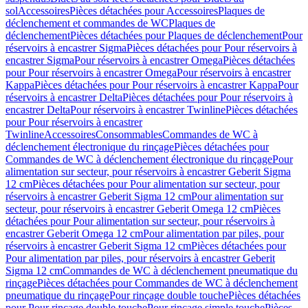
sol
Accessoires
Pièces détachées pour Accessoires
Plaques de
déclenchement et commandes de WC
Plaques de
déclenchement
Pièces détachées pour Plaques de déclenchement
Pour
réservoirs à encastrer Sigma
Pièces détachées pour Pour réservoirs à
encastrer Sigma
Pour réservoirs à encastrer Omega
Pièces détachées
pour Pour réservoirs à encastrer Omega
Pour réservoirs à encastrer
Kappa
Pièces détachées pour Pour réservoirs à encastrer Kappa
Pour
réservoirs à encastrer Delta
Pièces détachées pour Pour réservoirs à
encastrer Delta
Pour réservoirs à encastrer Twinline
Pièces détachées
pour Pour réservoirs à encastrer
Twinline
Accessoires
Consommables
Commandes de WC à
déclenchement électronique du rinçage
Pièces détachées pour
Commandes de WC à déclenchement électronique du rinçage
Pour
alimentation sur secteur, pour réservoirs à encastrer Geberit Sigma
12 cm
Pièces détachées pour Pour alimentation sur secteur, pour
réservoirs à encastrer Geberit Sigma 12 cm
Pour alimentation sur
secteur, pour réservoirs à encastrer Geberit Omega 12 cm
Pièces
détachées pour Pour alimentation sur secteur, pour réservoirs à
encastrer Geberit Omega 12 cm
Pour alimentation par piles, pour
réservoirs à encastrer Geberit Sigma 12 cm
Pièces détachées pour
Pour alimentation par piles, pour réservoirs à encastrer Geberit
Sigma 12 cm
Commandes de WC à déclenchement pneumatique du
rinçage
Pièces détachées pour Commandes de WC à déclenchement
pneumatique du rinçage
Pour rinçage double touche
Pièces détachées
pour Pour rinçage double touche
Pour rinçage simple touche
Pièces