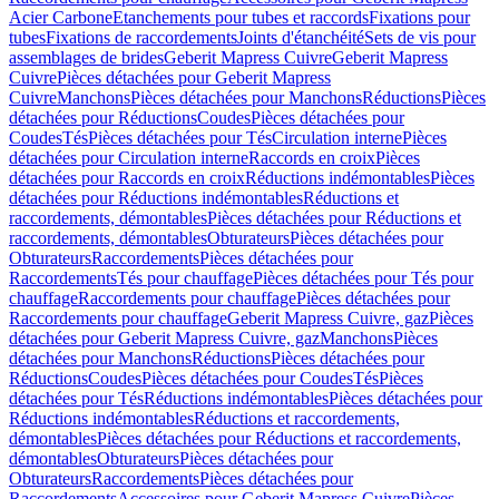
Acier Carbone
Etanchements pour tubes et raccords
Fixations pour
tubes
Fixations de raccordements
Joints d'étanchéité
Sets de vis pour
assemblages de brides
Geberit Mapress Cuivre
Geberit Mapress
Cuivre
Pièces détachées pour Geberit Mapress
Cuivre
Manchons
Pièces détachées pour Manchons
Réductions
Pièces
détachées pour Réductions
Coudes
Pièces détachées pour
Coudes
Tés
Pièces détachées pour Tés
Circulation interne
Pièces
détachées pour Circulation interne
Raccords en croix
Pièces
détachées pour Raccords en croix
Réductions indémontables
Pièces
détachées pour Réductions indémontables
Réductions et
raccordements, démontables
Pièces détachées pour Réductions et
raccordements, démontables
Obturateurs
Pièces détachées pour
Obturateurs
Raccordements
Pièces détachées pour
Raccordements
Tés pour chauffage
Pièces détachées pour Tés pour
chauffage
Raccordements pour chauffage
Pièces détachées pour
Raccordements pour chauffage
Geberit Mapress Cuivre, gaz
Pièces
détachées pour Geberit Mapress Cuivre, gaz
Manchons
Pièces
détachées pour Manchons
Réductions
Pièces détachées pour
Réductions
Coudes
Pièces détachées pour Coudes
Tés
Pièces
détachées pour Tés
Réductions indémontables
Pièces détachées pour
Réductions indémontables
Réductions et raccordements,
démontables
Pièces détachées pour Réductions et raccordements,
démontables
Obturateurs
Pièces détachées pour
Obturateurs
Raccordements
Pièces détachées pour
Raccordements
Accessoires pour Geberit Mapress Cuivre
Pièces