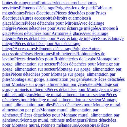
boîtes de rangement
Porte-serviettes et crochets porte-
serviettes
Eléments d'éclairage
Poignées
Jeux de pieds
Tableaux
magnétiques
Prises électriques
Pièces détachées pour Prises
électriques
Autres accessoires
Miroirs et armoires à
glace
Miroirs
Pièces détachées pour Miroirs
Avec éclairage
intégrée
Pièces détachées pour Avec éclairage intégrée
Armoires à
glace
Pièces détachées pour Armoires à glace
Avec éclairage
intégrée
Pièces détachées pour Avec éclairage intégrée
Sans éclairage
intégré
Pièces détachées pour Sans éclairage
intégré
Accessoires
Eléments d'éclairage
Poignées
Autres
accessoires
Prises électriques
Robinetteries
Robinetteries de
lavabo
Pièces détachées pour Robinetteries de lavabo
Montage sur
gorge, alimentation sur secteur
Pièces détachées pour Montage sur
gorge, alimentation sur secteur
Montage sur gorge, alimentation par
piles
Pièces détachées pour Montage sur gorge, alimentation par
piles
Montage sur gorge, alimentation par générateur
Pièces détachées
pour Montage sur gorge, alimentation par générateur
Montage sur
gorge, robinets mitigeurs
Pièces détachées pour Montage sur gorge,
robinets mitigeurs
Montage mural, alimentation sur secteur
Pièces
détachées pour Montage mural, alimentation sur secteur
Montage
mural, alimentation par piles
Pièces détachées pour Montage mural,
alimentation par piles
Montage mural, alimentation par
générateur
Pièces détachées pour Montage mural, alimentation par
générateur
Montage mural, robinets mélangeurs
Pièces détachées
pour Montage mural, robinets mélangeurs
Accessoires
Pièces