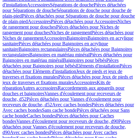
d'installation
Accessoires
Séparations de douche
Pièces détachées
pour Séparations de douche
Séparations de douche pour douche de
plain-pied
Pièces détachées pour Séparations de douche pour douche
de plain-pied
Accessoires
Pièces détachées pour Accessoires
Niches
de rangement pour douches
Pièces détachées pour Niches de
rangement pour douches
Niches de rangement
Pièces détachées pour
Niches de rangement
Accessoires
Baignoires
Baignoires en acrylique
sanitaire
Pièces détachées pour Baignoires en acrylique
sanitaire
Baignoires rectangulaires
Pièces détachées pour Baignoires
rectangulaires
Baignoires en matériau minéral
Pièces détachées pour
Baignoires en matériau minéral
Baignoires pour bébés
Pièces
détachées pour Baignoires pour bébés
Eléments d'installation
Pièces
détachées pour Eléments d'installation
Jeux de pieds et jeux de
traverses et fixations murales
Pièces détachées pour Jeux de pieds et
jeux de traverses et fixations murales
Accessoires
Kits de
réparation
Autres accessoires
Raccordements aux appareils pour
douches et baignoires
Vannes d'écoulement pour receveurs de
douche, d52
Pièces détachées pour Vannes d'écoulement pour
receveurs de douche, d52
Avec caches bondes
Pièces détachées pour
Avec caches bondes
Sans cache bonde
Pièces détachées pour Sans
cache bonde
Caches bondes
Pièces détachées pour Caches
bondes
Vannes d'écoulement pour receveurs de douche, d90
Pièces
détachées pour Vannes d'écoulement pour receveurs de douche,
d90
Avec caches bondes
Pièces détachées pour Avec caches
bondes
Sans cache bonde
Pièces détachées pour Sans cache