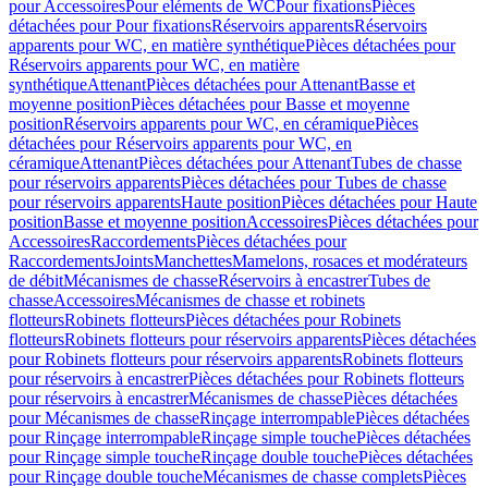
pour Accessoires
Pour eléments de WC
Pour fixations
Pièces
détachées pour Pour fixations
Réservoirs apparents
Réservoirs
apparents pour WC, en matière synthétique
Pièces détachées pour
Réservoirs apparents pour WC, en matière
synthétique
Attenant
Pièces détachées pour Attenant
Basse et
moyenne position
Pièces détachées pour Basse et moyenne
position
Réservoirs apparents pour WC, en céramique
Pièces
détachées pour Réservoirs apparents pour WC, en
céramique
Attenant
Pièces détachées pour Attenant
Tubes de chasse
pour réservoirs apparents
Pièces détachées pour Tubes de chasse
pour réservoirs apparents
Haute position
Pièces détachées pour Haute
position
Basse et moyenne position
Accessoires
Pièces détachées pour
Accessoires
Raccordements
Pièces détachées pour
Raccordements
Joints
Manchettes
Mamelons, rosaces et modérateurs
de débit
Mécanismes de chasse
Réservoirs à encastrer
Tubes de
chasse
Accessoires
Mécanismes de chasse et robinets
flotteurs
Robinets flotteurs
Pièces détachées pour Robinets
flotteurs
Robinets flotteurs pour réservoirs apparents
Pièces détachées
pour Robinets flotteurs pour réservoirs apparents
Robinets flotteurs
pour réservoirs à encastrer
Pièces détachées pour Robinets flotteurs
pour réservoirs à encastrer
Mécanismes de chasse
Pièces détachées
pour Mécanismes de chasse
Rinçage interrompable
Pièces détachées
pour Rinçage interrompable
Rinçage simple touche
Pièces détachées
pour Rinçage simple touche
Rinçage double touche
Pièces détachées
pour Rinçage double touche
Mécanismes de chasse complets
Pièces