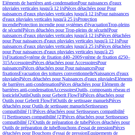
Eléments de barrières anti-condensation
Pour naissances d'eaux
pluviales verticales jusqu'à 12 l/s
Pièces détachées pour Pour
naissances d'eaux pluviales verticales jusqu'à 12 l/s
Pour naissances
d'eaux pluviales verticales jusqu'à 25 l/s
Protection
incendie
Protection incendie pour systèmes d'évacuation
Trop-pleins
de sécurité
Pièces détachées pour Trop-pleins de sécurité
Pour
naissances d'eaux pluviales verticales jusqu'à 12 l/s
Pièces détachées
pour Pour naissances d'eaux pluviales verticales jusqu'à 12 l/s
Pour
naissances d'eaux pluviales verticales jusqu'à 25 l/s
Pièces détachées
pour Pour naissances d'eaux pluviales verticales jusqu'à 25
l/s
Fixations
Système de fixation d40–200
Système de fixation d250–
315
Accessoires
Pièces détachées pour Accessoires
Pour
naissances
Pièces détachées pour Pour naissances
Pour
fixations
Evacuation des toitures conventionnelle
Naissances d'eaux
pluviales
Pièces détachées pour Naissances d'eaux pluviales
Eléments
de barrières anti-condensation
Pièces détachées pour Eléments de
barrières anti-condensation
Accessoires
Outils, composants réseau et
logiciels
Outils
Outils pour Geberit FlowFit
Pièces détachées pour
Outils pour Geberit FlowFit
Outils de sertissage manuels
Pièces
détachées pour Outils de sertissage manuels
Sertisseuses
compatibilité [1]
Pièces détachées pour Sertisseuses compatibilité
[1]
Sertisseuses compatibilité [2]
Pièces détachées pour Sertisseuses
compatibilité [2]
Outils de préparation de tube
Pièces détachées pour
Outils de préparation de tube
Bouchons d'essai de pression
Pièces
détachées pour Bouchons d'essai de pression
Equipements de