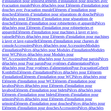
d'installation pour urinoirs
Eléments d'installation pour douches avec
évacuation murale
Pièces détachées pour Eléments d'installation pour
douches avec évacuation murale
Eléments d’installation pour
douches
Eléments d’installation pour séparations de douche
Pièces
détachées pour Eléments d’installation pour séparations de
douche
Eléments d'installation pour robinetteries et appareils
Pièces
détachées pour Eléments d'installation pour robinetteries et
appareils
Eléments d'installation pour machines à laver et lave-
vaisselle
Pièces détachées pour Eléments d'installation pour machines
à laver et lave-vaisselle
Eléments d'installation pour charges de
console
Accessoires
Pièces détachées pour Accessoires
Modules
d'installation
Pièces détachées pour Modules d'installation
Modules
pour WC
Pièces détachées pour Modules pour
WC
Accessoires
Pièces détachées pour Accessoires
Pour parois
Pièces
détachées pour Pour parois
Pour systèmes d'alimentation
Pièces
détachées pour Pour systèmes d'alimentation
Pour évacuation
Geberit
Kombifix
Eléments d'installation
Pièces détachées pour Eléments
d'installation
Eléments d'installation pour WC
Pièces détachées pour
Eléments d'installation pour WC
Eléments d'installation pour
lavabos
Pièces détachées pour Eléments d'installation pour
lavabos
Eléments d'installation pour bidets
Pièces détachées pour
Eléments d'installation pour bidets
Eléments d'installation pour
urinoirs
Pièces détachées pour Eléments d'installation pour
urinoirs
Eléments d'installation pour douches
Pièces détachées pour
Eléments d'installation pour douches
Accessoires
Pièces détachées