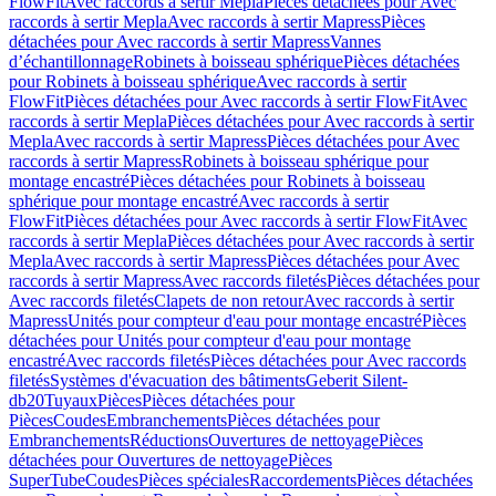
FlowFit
Avec raccords à sertir Mepla
Pièces détachées pour Avec
raccords à sertir Mepla
Avec raccords à sertir Mapress
Pièces
détachées pour Avec raccords à sertir Mapress
Vannes
d’échantillonnage
Robinets à boisseau sphérique
Pièces détachées
pour Robinets à boisseau sphérique
Avec raccords à sertir
FlowFit
Pièces détachées pour Avec raccords à sertir FlowFit
Avec
raccords à sertir Mepla
Pièces détachées pour Avec raccords à sertir
Mepla
Avec raccords à sertir Mapress
Pièces détachées pour Avec
raccords à sertir Mapress
Robinets à boisseau sphérique pour
montage encastré
Pièces détachées pour Robinets à boisseau
sphérique pour montage encastré
Avec raccords à sertir
FlowFit
Pièces détachées pour Avec raccords à sertir FlowFit
Avec
raccords à sertir Mepla
Pièces détachées pour Avec raccords à sertir
Mepla
Avec raccords à sertir Mapress
Pièces détachées pour Avec
raccords à sertir Mapress
Avec raccords filetés
Pièces détachées pour
Avec raccords filetés
Clapets de non retour
Avec raccords à sertir
Mapress
Unités pour compteur d'eau pour montage encastré
Pièces
détachées pour Unités pour compteur d'eau pour montage
encastré
Avec raccords filetés
Pièces détachées pour Avec raccords
filetés
Systèmes d'évacuation des bâtiments
Geberit Silent-
db20
Tuyaux
Pièces
Pièces détachées pour
Pièces
Coudes
Embranchements
Pièces détachées pour
Embranchements
Réductions
Ouvertures de nettoyage
Pièces
détachées pour Ouvertures de nettoyage
Pièces
SuperTube
Coudes
Pièces spéciales
Raccordements
Pièces détachées