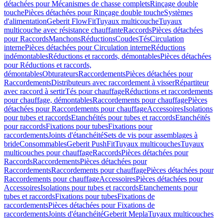
détachées pour Mécanismes de chasse complets
Rinçage double
touche
Pièces détachées pour Rinçage double touche
Systèmes
d'alimentation
Geberit FlowFit
Tuyaux multicouche
Tuyaux
multicouche avec résistance chauffante
Raccords
Pièces détachées
pour Raccords
Manchons
Réductions
Coudes
Tés
Circulation
interne
Pièces détachées pour Circulation interne
Réductions
indémontables
Réductions et raccords, démontables
Pièces détachées
pour Réductions et raccords,
démontables
Obturateurs
Raccordements
Pièces détachées pour
Raccordements
Distributeurs avec raccordement à visser
Répartiteur
avec raccord à sertir
Tés pour chauffage
Réductions et raccordements
pour chauffage, démontables
Raccordements pour chauffage
Pièces
détachées pour Raccordements pour chauffage
Accessoires
Isolations
pour tubes et raccords
Etanchéités pour tubes et raccords
Etanchéités
pour raccords
Fixations pour tubes
Fixations pour
raccordements
Joints d'étanchéité
Sets de vis pour assemblages à
bride
Consommables
Geberit PushFit
Tuyaux multicouches
Tuyaux
multicouches pour chauffage
Raccords
Pièces détachées pour
Raccords
Raccordements
Pièces détachées pour
Raccordements
Raccordements pour chauffage
Pièces détachées pour
Raccordements pour chauffage
Accessoires
Pièces détachées pour
Accessoires
Isolations pour tubes et raccords
Etanchements pour
tubes et raccords
Fixations pour tubes
Fixations de
raccordements
Pièces détachées pour Fixations de
raccordements
Joints d'étanchéité
Geberit Mepla
Tuyaux multicouches