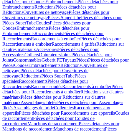
détachées pour Coudes
Embranchements
Pièces détachées pour
Embranchements
Réductions
Pièces détachées pour
Réductions
Ouvertures de nettoyage
Pièces détachées pour
Ouvertures de nettoyage
Pièces SuperTube
Pièces détachées pour
Pièces SuperTube
Coudes
Pièces détachées pour
Coudes
Embranchements
Pièces détachées pour
Embranchements
Raccordements
Pièces détachées pour
Raccordements
Raccordements à emboîter
Pièces détachées pour
Raccordements à emboîter
Raccordements à griffes
Réductions sur
d'autres matériaux
Accessoires
Pièces détachées pour
Accessoires
Colliers
Obturateurs
Joints
Pièces détachées pour
Joints
Consommables
Geberit PE
Tuyaux
Pièces
Pièces détachées pour
Pièces
Coudes
Embranchements
Réductions
Ouvertures de
nettoyage
Pièces détachées pour Ouvertures de
nettoyage
Réductions
Pièces SuperTube
Pièces
spéciales
Raccordements
Pièces détachées pour
Raccordements
Raccords soudés
Raccordements à emboîter
Pièces
détachées pour Raccordements à emboîter
Réductions sur d'autres
matériaux
Pièces détachées pour Réductions sur d'autres
matériaux
Assemblages filetés
Pièces détachées pour Assemblages
filetés
Assemblages de bride
Collerettes
Raccordements aux
appareils
Pièces détachées pour Raccordements aux appareils
Coudes
de raccordement
Pièces détachées pour Coudes de
raccordement
Manchons de raccordement
Pièces détachées pour
Manchons de raccordement
Manchons de raccordement
Pièces