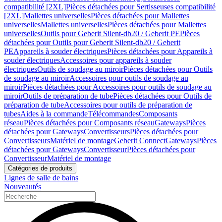
compatibilité [2XL]
Pièces détachées pour Sertisseuses compatibilité
[2XL]
Mallettes universelles
Pièces détachées pour Mallettes
universelles
Mallettes universelles
Pièces détachées pour Mallettes
universelles
Outils pour Geberit Silent-db20 / Geberit PE
Pièces
détachées pour Outils pour Geberit Silent-db20 / Geberit
PE
Appareils à souder électriques
Pièces détachées pour Appareils à
souder électriques
Accessoires pour appareils à souder
électriques
Outils de soudage au miroir
Pièces détachées pour Outils
de soudage au miroir
Accessoires pour outils de soudage au
miroir
Pièces détachées pour Accessoires pour outils de soudage au
miroir
Outils de préparation de tube
Pièces détachées pour Outils de
préparation de tube
Accessoires pour outils de préparation de
tubes
Aides à la commande
Télécommandes
Composants
réseau
Pièces détachées pour Composants réseau
Gateways
Pièces
détachées pour Gateways
Convertisseurs
Pièces détachées pour
Convertisseurs
Matériel de montage
Geberit Connect
Gateways
Pièces
détachées pour Gateways
Convertisseur
Pièces détachées pour
Convertisseur
Matériel de montage
Catégories de produits
Lignes de salle de bains
Nouveautés