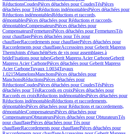
Réductions
Coudes
Pièces détachées pour Coudes
Tés
Pièces
détachées pour Tés
Réductions indémontables
Pièces détachées pour
Réductions indémontables
Réductions et raccords,
démontables
Pièces détachées pour Réductions et raccords,
démontables
Compensateurs
Pièces détachées pour
Compensateurs
Fermetures
Pièces détachées pour Fermetures
Tés
pour chauffage
Pièces détachées pour Tés pour
chauffage
Raccordements pour chauffage
Pièces détachées pour
Raccordements pour chauffage
Accessoires pour Geberit Mapress
Therm
Joints d'étanchéité
Sets de vis pour assemblages à
bride
Fixations pour tubes
Geberit Mapress Acier Carbone
Geberit
Mapress Acier Carbone
Pièces détachées pour Geberit Mapress
Acier Carbone
Tuyaux 1.0034
Tuyaux
1.0215
Mamelons
Manchons
Pièces détachées pour
Manchons
Réductions
Pièces détachées pour
Réductions
Coudes
Pièces détachées pour Coudes
Tés
Pièces
détachées pour Tés
Raccords en croix
Pièces détachées pour
Raccords en croix
Réductions indémontables
Pièces détachées pour
Réductions indémontables
Réductions et raccordements,
démontables
Pièces détachées pour Réductions et raccordements,
démontables
Compensateurs
Pièces détachées pour
Compensateurs
Obturateurs
Pièces détachées pour Obturateurs
Tés
pour chauffage
Pièces détachées pour Tés pour
chauffage
Raccordements pour chauffage
Pièces détachées pour
Raccordements pour chauffage
Accessoires pour Geberit Mapress