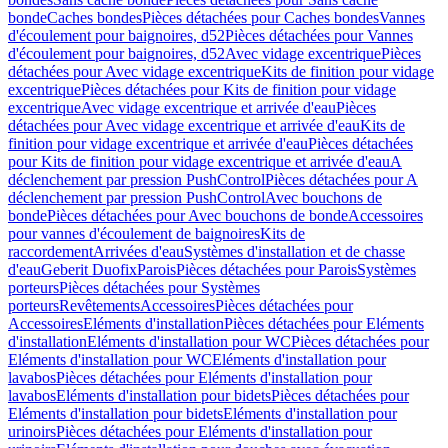
bonde
Caches bondes
Pièces détachées pour Caches bondes
Vannes
d'écoulement pour baignoires, d52
Pièces détachées pour Vannes
d'écoulement pour baignoires, d52
Avec vidage excentrique
Pièces
détachées pour Avec vidage excentrique
Kits de finition pour vidage
excentrique
Pièces détachées pour Kits de finition pour vidage
excentrique
Avec vidage excentrique et arrivée d'eau
Pièces
détachées pour Avec vidage excentrique et arrivée d'eau
Kits de
finition pour vidage excentrique et arrivée d'eau
Pièces détachées
pour Kits de finition pour vidage excentrique et arrivée d'eau
A
déclenchement par pression PushControl
Pièces détachées pour A
déclenchement par pression PushControl
Avec bouchons de
bonde
Pièces détachées pour Avec bouchons de bonde
Accessoires
pour vannes d'écoulement de baignoires
Kits de
raccordement
Arrivées d'eau
Systèmes d'installation et de chasse
d'eau
Geberit Duofix
Parois
Pièces détachées pour Parois
Systèmes
porteurs
Pièces détachées pour Systèmes
porteurs
Revêtements
Accessoires
Pièces détachées pour
Accessoires
Eléments d'installation
Pièces détachées pour Eléments
d'installation
Eléments d'installation pour WC
Pièces détachées pour
Eléments d'installation pour WC
Eléments d'installation pour
lavabos
Pièces détachées pour Eléments d'installation pour
lavabos
Eléments d'installation pour bidets
Pièces détachées pour
Eléments d'installation pour bidets
Eléments d'installation pour
urinoirs
Pièces détachées pour Eléments d'installation pour