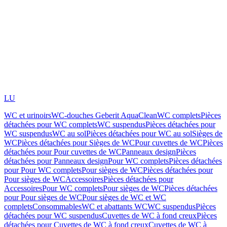
LU
WC et urinoirs
WC-douches Geberit AquaClean
WC complets
Pièces
détachées pour WC complets
WC suspendus
Pièces détachées pour
WC suspendus
WC au sol
Pièces détachées pour WC au sol
Sièges de
WC
Pièces détachées pour Sièges de WC
Pour cuvettes de WC
Pièces
détachées pour Pour cuvettes de WC
Panneaux design
Pièces
détachées pour Panneaux design
Pour WC complets
Pièces détachées
pour Pour WC complets
Pour sièges de WC
Pièces détachées pour
Pour sièges de WC
Accessoires
Pièces détachées pour
Accessoires
Pour WC complets
Pour sièges de WC
Pièces détachées
pour Pour sièges de WC
Pour sièges de WC et WC
complets
Consommables
WC et abattants WC
WC suspendus
Pièces
détachées pour WC suspendus
Cuvettes de WC à fond creux
Pièces
détachées pour Cuvettes de WC à fond creux
Cuvettes de WC à