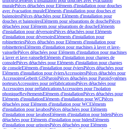
urinoirs
Eléments d'installation pour douches avec évacuation
murale
Pièces détachées pour Eléments d'installation pour douches
avec évacuation murale
Eléments d'installation pour douches et
baignoires
Pièces détachées pour Eléments d'installation pour
douches et baignoires
Eléments pour séparations de douche
Pièces
détachées pour Eléments pour séparations de douche
Eléments
d'installation pour déversoirs
Pièces détachées pour Eléments
d'installation pour déversoirs
Eléments d'installation pour
robinetteries
Pièces détachées pour Eléments d'installation pour
robinetteries
Eléments d'installation pour machines à laver et lave-
vaisselle
Pièces détachées pour Eléments d'installation pour machines
à laver et lave-vaisselle
Eléments d'installation pour charges de
console
Pièces détachées pour Eléments d'installation pour charges
de console
Eléments d'installation pour éviers
Pièces détachées pour
Eléments d'installation pour éviers
Accessoires
Pièces détachées pour
Accessoires
Geberit GIS
Parois
Pièces détachées pour Parois
Systèmes
porteurs
Accessoires pour préfabrications
Pièces détachées pour
Accessoires pour préfabrications
Accessoires pour l'isolation
phonique
Revêtements
Eléments d'installation
Pièces détachées pour
Eléments d'installation
Eléments d'installation pour WC
Pièces
détachées pour Eléments d'installation pour WC
Eléments
d'installation pour lavabos
Pièces détachées pour Eléments
d'installation pour lavabos
Eléments d'installation pour bidets
Pièces
détachées pour Eléments d'installation pour bidets
Eléments
d'installation pour urinoirs
Pièces détachées pour Eléments