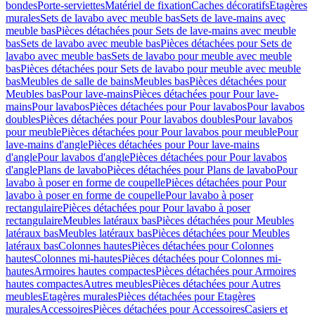
bondes
Porte-serviettes
Matériel de fixation
Caches décoratifs
Etagères
murales
Sets de lavabo avec meuble bas
Sets de lave-mains avec
meuble bas
Pièces détachées pour Sets de lave-mains avec meuble
bas
Sets de lavabo avec meuble bas
Pièces détachées pour Sets de
lavabo avec meuble bas
Sets de lavabo pour meuble avec meuble
bas
Pièces détachées pour Sets de lavabo pour meuble avec meuble
bas
Meubles de salle de bains
Meubles bas
Pièces détachées pour
Meubles bas
Pour lave-mains
Pièces détachées pour Pour lave-
mains
Pour lavabos
Pièces détachées pour Pour lavabos
Pour lavabos
doubles
Pièces détachées pour Pour lavabos doubles
Pour lavabos
pour meuble
Pièces détachées pour Pour lavabos pour meuble
Pour
lave-mains d'angle
Pièces détachées pour Pour lave-mains
d'angle
Pour lavabos d'angle
Pièces détachées pour Pour lavabos
d'angle
Plans de lavabo
Pièces détachées pour Plans de lavabo
Pour
lavabo à poser en forme de coupelle
Pièces détachées pour Pour
lavabo à poser en forme de coupelle
Pour lavabo à poser
rectangulaire
Pièces détachées pour Pour lavabo à poser
rectangulaire
Meubles latéraux bas
Pièces détachées pour Meubles
latéraux bas
Meubles latéraux bas
Pièces détachées pour Meubles
latéraux bas
Colonnes hautes
Pièces détachées pour Colonnes
hautes
Colonnes mi-hautes
Pièces détachées pour Colonnes mi-
hautes
Armoires hautes compactes
Pièces détachées pour Armoires
hautes compactes
Autres meubles
Pièces détachées pour Autres
meubles
Etagères murales
Pièces détachées pour Etagères
murales
Accessoires
Pièces détachées pour Accessoires
Casiers et