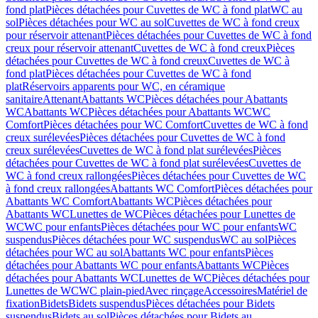
fond plat
Pièces détachées pour Cuvettes de WC à fond plat
WC au
sol
Pièces détachées pour WC au sol
Cuvettes de WC à fond creux
pour réservoir attenant
Pièces détachées pour Cuvettes de WC à fond
creux pour réservoir attenant
Cuvettes de WC à fond creux
Pièces
détachées pour Cuvettes de WC à fond creux
Cuvettes de WC à
fond plat
Pièces détachées pour Cuvettes de WC à fond
plat
Réservoirs apparents pour WC, en céramique
sanitaire
Attenant
Abattants WC
Pièces détachées pour Abattants
WC
Abattants WC
Pièces détachées pour Abattants WC
WC
Comfort
Pièces détachées pour WC Comfort
Cuvettes de WC à fond
creux surélevées
Pièces détachées pour Cuvettes de WC à fond
creux surélevées
Cuvettes de WC à fond plat surélevées
Pièces
détachées pour Cuvettes de WC à fond plat surélevées
Cuvettes de
WC à fond creux rallongées
Pièces détachées pour Cuvettes de WC
à fond creux rallongées
Abattants WC Comfort
Pièces détachées pour
Abattants WC Comfort
Abattants WC
Pièces détachées pour
Abattants WC
Lunettes de WC
Pièces détachées pour Lunettes de
WC
WC pour enfants
Pièces détachées pour WC pour enfants
WC
suspendus
Pièces détachées pour WC suspendus
WC au sol
Pièces
détachées pour WC au sol
Abattants WC pour enfants
Pièces
détachées pour Abattants WC pour enfants
Abattants WC
Pièces
détachées pour Abattants WC
Lunettes de WC
Pièces détachées pour
Lunettes de WC
WC plain-pied
Avec rinçage
Accessoires
Matériel de
fixation
Bidets
Bidets suspendus
Pièces détachées pour Bidets
suspendus
Bidets au sol
Pièces détachées pour Bidets au