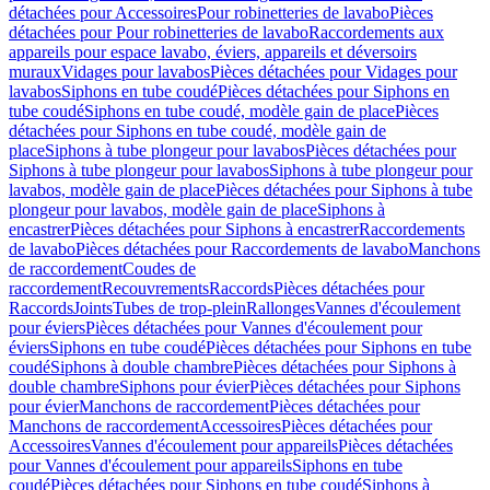
détachées pour Accessoires
Pour robinetteries de lavabo
Pièces
détachées pour Pour robinetteries de lavabo
Raccordements aux
appareils pour espace lavabo, éviers, appareils et déversoirs
muraux
Vidages pour lavabos
Pièces détachées pour Vidages pour
lavabos
Siphons en tube coudé
Pièces détachées pour Siphons en
tube coudé
Siphons en tube coudé, modèle gain de place
Pièces
détachées pour Siphons en tube coudé, modèle gain de
place
Siphons à tube plongeur pour lavabos
Pièces détachées pour
Siphons à tube plongeur pour lavabos
Siphons à tube plongeur pour
lavabos, modèle gain de place
Pièces détachées pour Siphons à tube
plongeur pour lavabos, modèle gain de place
Siphons à
encastrer
Pièces détachées pour Siphons à encastrer
Raccordements
de lavabo
Pièces détachées pour Raccordements de lavabo
Manchons
de raccordement
Coudes de
raccordement
Recouvrements
Raccords
Pièces détachées pour
Raccords
Joints
Tubes de trop-plein
Rallonges
Vannes d'écoulement
pour éviers
Pièces détachées pour Vannes d'écoulement pour
éviers
Siphons en tube coudé
Pièces détachées pour Siphons en tube
coudé
Siphons à double chambre
Pièces détachées pour Siphons à
double chambre
Siphons pour évier
Pièces détachées pour Siphons
pour évier
Manchons de raccordement
Pièces détachées pour
Manchons de raccordement
Accessoires
Pièces détachées pour
Accessoires
Vannes d'écoulement pour appareils
Pièces détachées
pour Vannes d'écoulement pour appareils
Siphons en tube
coudé
Pièces détachées pour Siphons en tube coudé
Siphons à