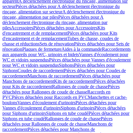
apparent
A déclenchement électronique du rinçage, alimentation sur
secteur
Pièces détachées pour A déclenchement électronique du
rinçage, alimentation sur secteur
A déclenchement électronique du
rinçage, alimentation par piles
Pièces détachées pour A
déclenchement électronique du rinçage, alimentation par
piles
Accessoires
Pièces détachées pour Accessoires
Kits
d'encastrement et de remplacement
Pièces détachées pour Kits
d'encastrement et de remplacement
Tubes de chasse, coudes de
chasse et réductions
Sets de rénovation
Pièces détachées pour Sets de
rénovation
Plaques de fermeture
Aides à la commande
Raccordements
aux appareils pour WC, urinoirs et bidets
Vannes d'écoulement pour
WC et vidoirs suspendus
Pièces détachées pour Vannes d'écoulement
pour WC et vidoirs suspendus
Siphons
Pièces détachées pour
Siphons
Coudes de raccordement
Pièces détachées pour Coudes de
raccordement
Manchons de raccordement
Pièces détachées pour
Manchons de raccordement
Kits de raccordement
Pièces détachées
pour Kits de raccordement
Rallonges de coude de chasse
Pièces
détachées pour Rallonges de coude de chasse
Raccords en
PVC
Pièces détachées pour Raccords en PVC
Manchettes et cache-
boulons
Vannes d'écoulement d'urinoirs
Pièces détachées pour
Vannes d'écoulement d'urinoirs
Siphons d'urinoirs
Pièces détachées
pour Siphons d'urinoirs
Siphons en tube coudé
Pièces détachées pour
Siphons en tube coudé
Rallonges de coude de chasse
Pièces
détachées pour Rallonges de coude de chasse
Manchons de
raccordement
Pièces détachées pour Manchons de