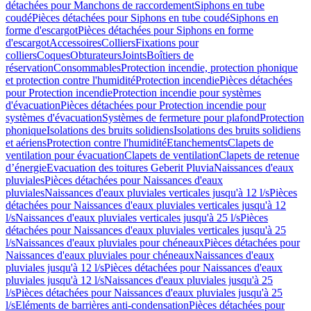
détachées pour Manchons de raccordement
Siphons en tube
coudé
Pièces détachées pour Siphons en tube coudé
Siphons en
forme d'escargot
Pièces détachées pour Siphons en forme
d'escargot
Accessoires
Colliers
Fixations pour
colliers
Coques
Obturateurs
Joints
Boîtiers de
réservation
Consommables
Protection incendie, protection phonique
et protection contre l'humidité
Protection incendie
Pièces détachées
pour Protection incendie
Protection incendie pour systèmes
d'évacuation
Pièces détachées pour Protection incendie pour
systèmes d'évacuation
Systèmes de fermeture pour plafond
Protection
phonique
Isolations des bruits solidiens
Isolations des bruits solidiens
et aériens
Protection contre l'humidité
Etanchements
Clapets de
ventilation pour évacuation
Clapets de ventilation
Clapets de retenue
d’énergie
Evacuation des toitures Geberit Pluvia
Naissances d'eaux
pluviales
Pièces détachées pour Naissances d'eaux
pluviales
Naissances d'eaux pluviales verticales jusqu'à 12 l/s
Pièces
détachées pour Naissances d'eaux pluviales verticales jusqu'à 12
l/s
Naissances d'eaux pluviales verticales jusqu'à 25 l/s
Pièces
détachées pour Naissances d'eaux pluviales verticales jusqu'à 25
l/s
Naissances d'eaux pluviales pour chéneaux
Pièces détachées pour
Naissances d'eaux pluviales pour chéneaux
Naissances d'eaux
pluviales jusqu'à 12 l/s
Pièces détachées pour Naissances d'eaux
pluviales jusqu'à 12 l/s
Naissances d'eaux pluviales jusqu'à 25
l/s
Pièces détachées pour Naissances d'eaux pluviales jusqu'à 25
l/s
Eléments de barrières anti-condensation
Pièces détachées pour