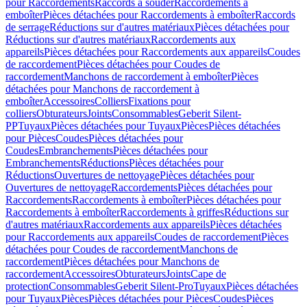
pour Raccordements
Raccords à souder
Raccordements à
emboîter
Pièces détachées pour Raccordements à emboîter
Raccords
de serrage
Réductions sur d'autres matériaux
Pièces détachées pour
Réductions sur d'autres matériaux
Raccordements aux
appareils
Pièces détachées pour Raccordements aux appareils
Coudes
de raccordement
Pièces détachées pour Coudes de
raccordement
Manchons de raccordement à emboîter
Pièces
détachées pour Manchons de raccordement à
emboîter
Accessoires
Colliers
Fixations pour
colliers
Obturateurs
Joints
Consommables
Geberit Silent-
PP
Tuyaux
Pièces détachées pour Tuyaux
Pièces
Pièces détachées
pour Pièces
Coudes
Pièces détachées pour
Coudes
Embranchements
Pièces détachées pour
Embranchements
Réductions
Pièces détachées pour
Réductions
Ouvertures de nettoyage
Pièces détachées pour
Ouvertures de nettoyage
Raccordements
Pièces détachées pour
Raccordements
Raccordements à emboîter
Pièces détachées pour
Raccordements à emboîter
Raccordements à griffes
Réductions sur
d'autres matériaux
Raccordements aux appareils
Pièces détachées
pour Raccordements aux appareils
Coudes de raccordement
Pièces
détachées pour Coudes de raccordement
Manchons de
raccordement
Pièces détachées pour Manchons de
raccordement
Accessoires
Obturateurs
Joints
Cape de
protection
Consommables
Geberit Silent-Pro
Tuyaux
Pièces détachées
pour Tuyaux
Pièces
Pièces détachées pour Pièces
Coudes
Pièces