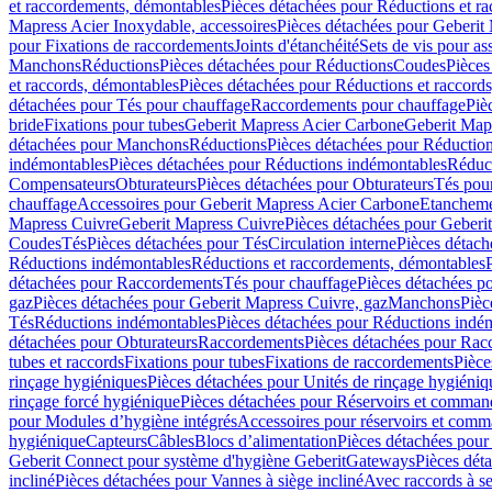
et raccordements, démontables
Pièces détachées pour Réductions et r
Mapress Acier Inoxydable, accessoires
Pièces détachées pour Geberit 
pour Fixations de raccordements
Joints d'étanchéité
Sets de vis pour a
Manchons
Réductions
Pièces détachées pour Réductions
Coudes
Pièces
et raccords, démontables
Pièces détachées pour Réductions et raccord
détachées pour Tés pour chauffage
Raccordements pour chauffage
Piè
bride
Fixations pour tubes
Geberit Mapress Acier Carbone
Geberit Map
détachées pour Manchons
Réductions
Pièces détachées pour Réductio
indémontables
Pièces détachées pour Réductions indémontables
Réduct
Compensateurs
Obturateurs
Pièces détachées pour Obturateurs
Tés pou
chauffage
Accessoires pour Geberit Mapress Acier Carbone
Etanchemen
Mapress Cuivre
Geberit Mapress Cuivre
Pièces détachées pour Geberi
Coudes
Tés
Pièces détachées pour Tés
Circulation interne
Pièces détach
Réductions indémontables
Réductions et raccordements, démontables
détachées pour Raccordements
Tés pour chauffage
Pièces détachées p
gaz
Pièces détachées pour Geberit Mapress Cuivre, gaz
Manchons
Pièc
Tés
Réductions indémontables
Pièces détachées pour Réductions indé
détachées pour Obturateurs
Raccordements
Pièces détachées pour Rac
tubes et raccords
Fixations pour tubes
Fixations de raccordements
Pièce
rinçage hygiéniques
Pièces détachées pour Unités de rinçage hygiéniq
rinçage forcé hygiénique
Pièces détachées pour Réservoirs et comman
pour Modules d’hygiène intégrés
Accessoires pour réservoirs et com
hygiénique
Capteurs
Câbles
Blocs d’alimentation
Pièces détachées pour
Geberit Connect pour système d'hygiène Geberit
Gateways
Pièces dét
incliné
Pièces détachées pour Vannes à siège incliné
Avec raccords à se