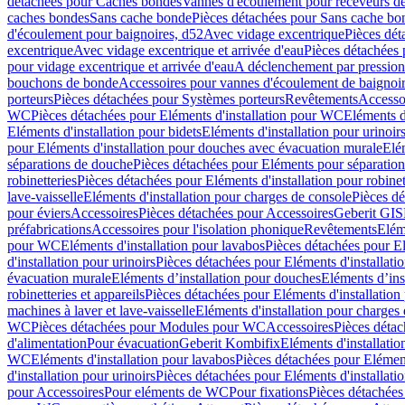
détachées pour Caches bondes
Vannes d'écoulement pour receveurs d
caches bondes
Sans cache bonde
Pièces détachées pour Sans cache bo
d'écoulement pour baignoires, d52
Avec vidage excentrique
Pièces dét
excentrique
Avec vidage excentrique et arrivée d'eau
Pièces détachées 
pour vidage excentrique et arrivée d'eau
A déclenchement par pressio
bouchons de bonde
Accessoires pour vannes d'écoulement de baignoi
porteurs
Pièces détachées pour Systèmes porteurs
Revêtements
Accesso
WC
Pièces détachées pour Eléments d'installation pour WC
Eléments d
Eléments d'installation pour bidets
Eléments d'installation pour urinoir
pour Eléments d'installation pour douches avec évacuation murale
Elé
séparations de douche
Pièces détachées pour Eléments pour séparatio
robinetteries
Pièces détachées pour Eléments d'installation pour robinet
lave-vaisselle
Eléments d'installation pour charges de console
Pièces dé
pour éviers
Accessoires
Pièces détachées pour Accessoires
Geberit GIS
préfabrications
Accessoires pour l'isolation phonique
Revêtements
Eléme
pour WC
Eléments d'installation pour lavabos
Pièces détachées pour El
d'installation pour urinoirs
Pièces détachées pour Eléments d'installatio
évacuation murale
Eléments d’installation pour douches
Eléments d’ins
robinetteries et appareils
Pièces détachées pour Eléments d'installation 
machines à laver et lave-vaisselle
Eléments d'installation pour charges
WC
Pièces détachées pour Modules pour WC
Accessoires
Pièces détac
d'alimentation
Pour évacuation
Geberit Kombifix
Eléments d'installatio
WC
Eléments d'installation pour lavabos
Pièces détachées pour Elément
d'installation pour urinoirs
Pièces détachées pour Eléments d'installatio
pour Accessoires
Pour eléments de WC
Pour fixations
Pièces détachées