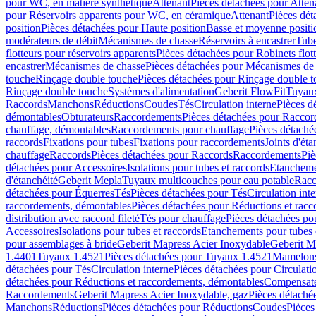
pour WC, en matière synthétique
Attenant
Pièces détachées pour Atten
pour Réservoirs apparents pour WC, en céramique
Attenant
Pièces dét
position
Pièces détachées pour Haute position
Basse et moyenne positi
modérateurs de débit
Mécanismes de chasse
Réservoirs à encastrer
Tube
flotteurs pour réservoirs apparents
Pièces détachées pour Robinets flott
encastrer
Mécanismes de chasse
Pièces détachées pour Mécanismes de
touche
Rinçage double touche
Pièces détachées pour Rinçage double 
Rinçage double touche
Systèmes d'alimentation
Geberit FlowFit
Tuyaux
Raccords
Manchons
Réductions
Coudes
Tés
Circulation interne
Pièces d
démontables
Obturateurs
Raccordements
Pièces détachées pour Racco
chauffage, démontables
Raccordements pour chauffage
Pièces détaché
raccords
Fixations pour tubes
Fixations pour raccordements
Joints d'éta
chauffage
Raccords
Pièces détachées pour Raccords
Raccordements
Piè
détachées pour Accessoires
Isolations pour tubes et raccords
Etanchemen
d'étanchéité
Geberit Mepla
Tuyaux multicouches pour eau potable
Racc
détachées pour Équerres
Tés
Pièces détachées pour Tés
Circulation int
raccordements, démontables
Pièces détachées pour Réductions et rac
distribution avec raccord fileté
Tés pour chauffage
Pièces détachées po
Accessoires
Isolations pour tubes et raccords
Etanchements pour tubes 
pour assemblages à bride
Geberit Mapress Acier Inoxydable
Geberit M
1.4401
Tuyaux 1.4521
Pièces détachées pour Tuyaux 1.4521
Mamelon
détachées pour Tés
Circulation interne
Pièces détachées pour Circulati
détachées pour Réductions et raccordements, démontables
Compensat
Raccordements
Geberit Mapress Acier Inoxydable, gaz
Pièces détaché
Manchons
Réductions
Pièces détachées pour Réductions
Coudes
Pièces