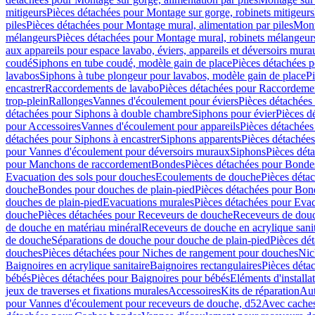
mitigeurs
Pièces détachées pour Montage sur gorge, robinets mitigeurs
piles
Pièces détachées pour Montage mural, alimentation par piles
Mont
mélangeurs
Pièces détachées pour Montage mural, robinets mélangeur
aux appareils pour espace lavabo, éviers, appareils et déversoirs mura
coudé
Siphons en tube coudé, modèle gain de place
Pièces détachées p
lavabos
Siphons à tube plongeur pour lavabos, modèle gain de place
P
encastrer
Raccordements de lavabo
Pièces détachées pour Raccordeme
trop-plein
Rallonges
Vannes d'écoulement pour éviers
Pièces détachées
détachées pour Siphons à double chambre
Siphons pour évier
Pièces d
pour Accessoires
Vannes d'écoulement pour appareils
Pièces détachées
détachées pour Siphons à encastrer
Siphons apparents
Pièces détachée
pour Vannes d'écoulement pour déversoirs muraux
Siphons
Pièces dét
pour Manchons de raccordement
Bondes
Pièces détachées pour Bonde
Evacuation des sols pour douches
Ecoulements de douche
Pièces déta
douche
Bondes pour douches de plain-pied
Pièces détachées pour Bon
douches de plain-pied
Evacuations murales
Pièces détachées pour Eva
douche
Pièces détachées pour Receveurs de douche
Receveurs de douch
de douche en matériau minéral
Receveurs de douche en acrylique sanit
de douche
Séparations de douche pour douche de plain-pied
Pièces dé
douches
Pièces détachées pour Niches de rangement pour douches
Nic
Baignoires en acrylique sanitaire
Baignoires rectangulaires
Pièces déta
bébés
Pièces détachées pour Baignoires pour bébés
Eléments d'installa
jeux de traverses et fixations murales
Accessoires
Kits de réparation
Aut
pour Vannes d'écoulement pour receveurs de douche, d52
Avec cache