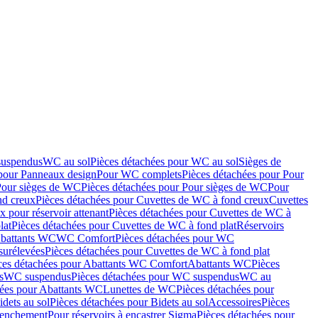
suspendus
WC au sol
Pièces détachées pour WC au sol
Sièges de
 pour Panneaux design
Pour WC complets
Pièces détachées pour Pour
Pour sièges de WC
Pièces détachées pour Pour sièges de WC
Pour
nd creux
Pièces détachées pour Cuvettes de WC à fond creux
Cuvettes
 pour réservoir attenant
Pièces détachées pour Cuvettes de WC à
lat
Pièces détachées pour Cuvettes de WC à fond plat
Réservoirs
Abattants WC
WC Comfort
Pièces détachées pour WC
surélevées
Pièces détachées pour Cuvettes de WC à fond plat
ces détachées pour Abattants WC Comfort
Abattants WC
Pièces
s
WC suspendus
Pièces détachées pour WC suspendus
WC au
hées pour Abattants WC
Lunettes de WC
Pièces détachées pour
idets au sol
Pièces détachées pour Bidets au sol
Accessoires
Pièces
clenchement
Pour réservoirs à encastrer Sigma
Pièces détachées pour