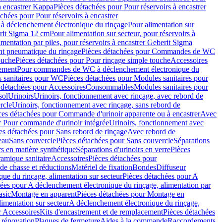
à encastrer Kappa
Pièces détachées pour Pour réservoirs à encastrer
chées pour Pour réservoirs à encastrer
 déclenchement électronique du rinçage
Pour alimentation sur
erit Sigma 12 cm
Pour alimentation sur secteur, pour réservoirs à
imentation par piles, pour réservoirs à encastrer Geberit Sigma
 pneumatique du rinçage
Pièces détachées pour Commandes de WC
ouche
Pièces détachées pour Pour rinçage simple touche
Accessoires
rement
Pour commandes de WC à déclenchement électronique du
 sanitaires pour WC
Pièces détachées pour Modules sanitaires pour
 détachées pour Accessoires
Consommables
Modules sanitaires pour
sol
Urinoirs
Urinoirs, fonctionnement avec rinçage, avec rebord de
rcle
Urinoirs, fonctionnement avec rinçage, sans rebord de
ces détachées pour Commande d'urinoir apparente ou à encastrer
Avec
r Pour commande d'urinoir intégrée
Urinoirs, fonctionnement avec
es détachées pour Sans rebord de rinçage
Avec rebord de
eau
Sans couvercle
Pièces détachées pour Sans couvercle
Séparations
rs en matière synthétique
Séparations d'urinoirs en verre
Pièces
ramique sanitaire
Accessoires
Pièces détachées pour
de chasse et réductions
Matériel de fixation
Bondes
Diffuseur
ue du rinçage, alimentation sur secteur
Pièces détachées pour A
ées pour A déclenchement électronique du rinçage, alimentation par
asic
Montage en apparent
Pièces détachées pour Montage en
imentation sur secteur
A déclenchement électronique du rinçage,
r Accessoires
Kits d'encastrement et de remplacement
Pièces détachées
 rénovation
Plaques de fermeture
Aides à la commande
Raccordements