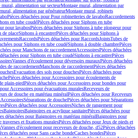
mural, alimentation sur secteur
Montage mural, alimentation par
ural, alimentation par générateur
Montage mural, robinets
vabo
Pièces détachées pour Pour robinetteries de lavabo
Raccordements
hons en tube coudé
Pièces détachées pour Siphons en tube
ur pour lavabos
Pièces détachées pour Siphons à tube plongeur pour
n de place
Siphons à encastrer
Pièces détachées pour Siphons à
uvrements
Raccords
Pièces détachées pour Raccords
Joints
Tubes de
tachées pour Siphons en tube coudé
Siphons à double chambre
Pièces
achées pour Manchons de raccordement
Accessoires
Pièces détachées
 détachées pour Siphons en tube coudé
Siphons à encastrer
Pièces
soires
Vannes d'écoulement pour déversoirs muraux
Pièces détachées
udes de raccordement
Manchons de raccordement
Pièces détachées
ouches
Evacuation des sols pour douches
Pièces détachées pour
uche
Pièces détachées pour Accessoires pour écoulements de
e plain-pied
Pièces détachées pour Accessoires pour bondes pour
 pour Accessoires pour évacuations murales
Receveurs de
urs de douche en matériau minéral
Pièces détachées pour Receveurs
n
Accessoires
Séparations de douche
Pièces détachées pour Séparations
res
Pièces détachées pour Accessoires
Niches de rangement pour
es
Baignoires
Baignoires en acrylique sanitaire
Pièces détachées pour
es détachées pour Baignoires en matériau minéral
Baignoires pour
e traverses et fixations murales
Pièces détachées pour Jeux de pieds et
s
Vannes d'écoulement pour receveurs de douche, d52
Pièces détachées
èces détachées pour Sans cache bonde
Caches bondes
Pièces