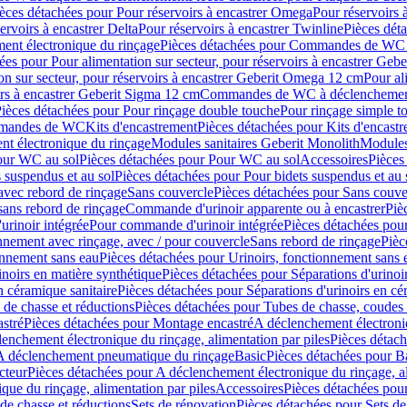
èces détachées pour Pour réservoirs à encastrer Omega
Pour réservoirs 
ervoirs à encastrer Delta
Pour réservoirs à encastrer Twinline
Pièces déta
t électronique du rinçage
Pièces détachées pour Commandes de WC à
ées pour Pour alimentation sur secteur, pour réservoirs à encastrer Geb
on sur secteur, pour réservoirs à encastrer Geberit Omega 12 cm
Pour al
irs à encastrer Geberit Sigma 12 cm
Commandes de WC à déclenchement
ièces détachées pour Pour rinçage double touche
Pour rinçage simple t
ommandes de WC
Kits d'encastrement
Pièces détachées pour Kits d'encast
t électronique du rinçage
Modules sanitaires Geberit Monolith
Modules
our WC au sol
Pièces détachées pour Pour WC au sol
Accessoires
Pièces
 suspendus et au sol
Pièces détachées pour Pour bidets suspendus et au 
avec rebord de rinçage
Sans couvercle
Pièces détachées pour Sans couve
sans rebord de rinçage
Commande d'urinoir apparente ou à encastrer
Piè
rinoir intégrée
Pour commande d'urinoir intégrée
Pièces détachées pou
nnement avec rinçage, avec / pour couvercle
Sans rebord de rinçage
Pièc
onnement sans eau
Pièces détachées pour Urinoirs, fonctionnement sans 
inoirs en matière synthétique
Pièces détachées pour Séparations d'urinoi
n céramique sanitaire
Pièces détachées pour Séparations d'urinoirs en cé
 de chasse et réductions
Pièces détachées pour Tubes de chasse, coudes 
stré
Pièces détachées pour Montage encastré
A déclenchement électroniq
enchement électronique du rinçage, alimentation par piles
Pièces détach
 A déclenchement pneumatique du rinçage
Basic
Pièces détachées pour B
cteur
Pièces détachées pour A déclenchement électronique du rinçage, al
que du rinçage, alimentation par piles
Accessoires
Pièces détachées pou
de chasse et réductions
Sets de rénovation
Pièces détachées pour Sets de