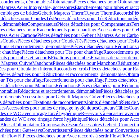
accordements, démontables
Obturateurs
Pièces détachées pour Obturateur
Mapress Acier Inoxydable, accessoires
Etanchements pour tubes et racc
ssemblages de brides
Geberit Mapress Therm
Tuyaux Therm
Raccords
Piè
 détachées pour Coudes
Tés
Pièces détachées pour Tés
Réductions indém
s, démontables
Compensateurs
Pièces détachées pour Compensateurs
Fer
ces détachées pour Raccordements pour chauffage
Accessoires pour Ge
ress Acier Carbone
Pièces détachées pour Geberit Mapress Acier Carb
ns
Coudes
Pièces détachées pour Coudes
Tés
Pièces détachées pour Tés
Ra
ions et raccordements, démontables
Pièces détachées pour Réductions 
r chauffage
Pièces détachées pour Tés pour chauffage
Raccordements po
ts pour tubes et raccords
Fixations pour tubes
Fixations de raccordeme
t Mapress Cuivre
Manchons
Pièces détachées pour Manchons
Réduction
ées pour Circulation interne
Raccords en croix
Pièces détachées pour Ra
Pièces détachées pour Réductions et raccordements, démontables
Obtura
our Tés pour chauffage
Raccordements pour chauffage
Pièces détachées
es détachées pour Manchons
Réductions
Pièces détachées pour Réducti
montables
Réductions et raccordements, démontables
Pièces détachées p
cordements
Accessoires pour Geberit Mapress Cuivre
Pièces détachées 
s détachées pour Fixations de raccordements
Joints d'étanchéité
Sets de 
ues
Accessoires pour unités de rinçage hygiéniques
Capteurs
Câbles
Couve
des de WC avec rinçage forcé hygiénique
Réservoirs à encastrer avec r
mandes de WC avec rinçage forcé hygiénique
Pièces détachées pour Acc
 Blocs d’alimentation
Composants réseau
Accessoires Geberit Connect p
achées pour Gateways
Convertisseurs
Pièces détachées pour Convertisse
rtir FlowFit
Pièces détachées pour Avec raccords à sertir FlowFit
Avec r