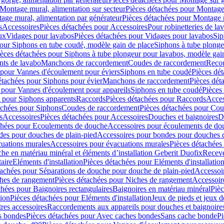
Montage mural, alimentation sur secteur
Pièces détachées pour Montage 
age mural, alimentation par générateur
Pièces détachées pour Montage m
s
Accessoires
Pièces détachées pour Accessoires
Pour robinetteries de la
ux
Vidages pour lavabos
Pièces détachées pour Vidages pour lavabos
Sip
our Siphons en tube coudé, modèle gain de place
Siphons à tube plonge
ièces détachées pour Siphons à tube plongeur pour lavabos, modèle gai
nts de lavabo
Manchons de raccordement
Coudes de raccordement
Reco
 pour Vannes d'écoulement pour éviers
Siphons en tube coudé
Pièces dé
étachées pour Siphons pour évier
Manchons de raccordement
Pièces dét
 pour Vannes d'écoulement pour appareils
Siphons en tube coudé
Pièces
s pour Siphons apparents
Raccords
Pièces détachées pour Raccords
Acces
achées pour Siphons
Coudes de raccordement
Pièces détachées pour Co
s
Accessoires
Pièces détachées pour Accessoires
Douches et baignoires
D
chées pour Ecoulements de douche
Accessoires pour écoulements de do
des pour douches de plain-pied
Accessoires pour bondes pour douches d
cuations murales
Accessoires pour évacuations murales
Pièces détachées
e en matériau minéral et éléments d’installation Geberit Duofix
Receve
aire
Eléments d'installation
Pièces détachées pour Eléments d'installatio
tachées pour Séparations de douche pour douche de plain-pied
Accessoi
hes de rangement
Pièces détachées pour Niches de rangement
Accessoir
chées pour Baignoires rectangulaires
Baignoires en matériau minéral
Pièc
tion
Pièces détachées pour Eléments d'installation
Jeux de pieds et jeux d
res accessoires
Raccordements aux appareils pour douches et baignoire
s bondes
Pièces détachées pour Avec caches bondes
Sans cache bonde
Pi