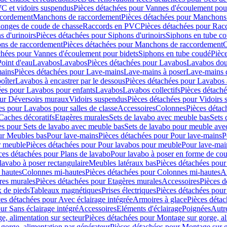
C et vidoirs suspendus
Pièces détachées pour Vannes d'écoulement pou
ccordement
Manchons de raccordement
Pièces détachées pour Manchons
longes de coude de chasse
Raccords en PVC
Pièces détachées pour Ra
s d'urinoirs
Pièces détachées pour Siphons d'urinoirs
Siphons en tube c
ns de raccordement
Pièces détachées pour Manchons de raccordement
C
chées pour Vannes d'écoulement pour bidets
Siphons en tube coudé
Pièc
Point d'eau
Lavabos
Lavabos
Pièces détachées pour Lavabos
Lavabos dou
ains
Pièces détachées pour Lave-mains
Lave-mains à poser
Lave-mains 
oîter
Lavabos à encastrer par le dessous
Pièces détachées pour Lavabos à
ées pour Lavabos pour enfants
Lavabos
Lavabos collectifs
Pièces détaché
our Déversoirs muraux
Vidoirs suspendus
Pièces détachées pour Vidoirs
es pour Lavabos pour salles de classe
Accessoires
Colonnes
Pièces détac
Caches décoratifs
Etagères murales
Sets de lavabo avec meuble bas
Sets 
es pour Sets de lavabo avec meuble bas
Sets de lavabo pour meuble ave
ur Meubles bas
Pour lave-mains
Pièces détachées pour Pour lave-mains
P
r meuble
Pièces détachées pour Pour lavabos pour meuble
Pour lave-mai
ces détachées pour Plans de lavabo
Pour lavabo à poser en forme de cou
lavabo à poser rectangulaire
Meubles latéraux bas
Pièces détachées pour
 hautes
Colonnes mi-hautes
Pièces détachées pour Colonnes mi-hautes
A
res murales
Pièces détachées pour Etagères murales
Accessoires
Pièces d
x de pieds
Tableaux magnétiques
Prises électriques
Pièces détachées pour 
es détachées pour Avec éclairage intégrée
Armoires à glace
Pièces détac
ur Sans éclairage intégré
Accessoires
Eléments d'éclairage
Poignées
Autr
e, alimentation sur secteur
Pièces détachées pour Montage sur gorge, al
gorge, alimentation par générateur
Pièces détachées pour Montage sur g