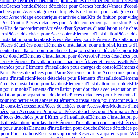
e douche, d90
Pièces détachées pour Vannes d'écoulement pour receveu
nde
Caches bondes
Pièces détachées pour Caches bondes
Vannes d'écoul
achées pour Avec vidage excentrique
Kits de finition pour vidage excen
pour Avec vidage excentrique et arrivée d'eau
Kits de finition pour vida
n PushControl
Pièces détachées pour A déclenchement par pression Pus
res
Kits de raccordement
Arrivées d'eau
Systèmes d'installation et de chas
ires
Pièces détachées pour Accessoires
Eléments d'installation
Pièces dét
'installation pour lavabos
Pièces détachées pour Eléments d'installation
s
Pièces détachées pour Eléments d'installation pour urinoirs
Eléments d'i
ments d'installation pour douches et baignoires
Pièces détachées pour Elé
ns de douche
Eléments d'installation pour déversoirs
Pièces détachées pou
teries
Eléments d'installation pour machines à laver et lave-vaisselle
Pièc
tachées pour Eléments d'installation pour charges de console
Eléments d'
Parois
Pièces détachées pour Parois
Systèmes porteurs
Accessoires pour p
nts d'installation
Pièces détachées pour Eléments d'installation
Eléments
éments d'installation pour lavabos
Eléments d'installation pour bidets
Piè
n pour urinoirs
Eléments d'installation pour douches avec évacuation m
tallation pour séparations de douche
Pièces détachées pour Eléments d’i
pour robinetteries et appareils
Eléments d'installation pour machines à lav
 de console
Accessoires
Pièces détachées pour Accessoires
Modules d'inst
hées pour Accessoires
Pour parois
Pièces détachées pour Pour parois
Pou
n
Pièces détachées pour Eléments d'installation
Eléments d'installation 
s d'installation pour lavabos
Eléments d'installation pour bidets
Pièces d
n pour urinoirs
Eléments d'installation pour douches
Pièces détachées po
 pour Pour fixations
Réservoirs apparents
Réservoirs apparents pour WC,