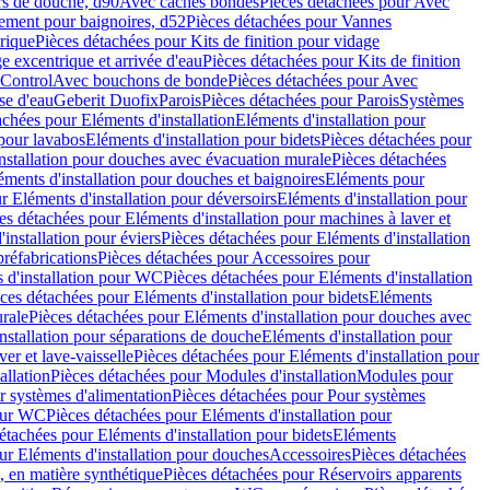
rs de douche, d90
Avec caches bondes
Pièces détachées pour Avec
ement pour baignoires, d52
Pièces détachées pour Vannes
trique
Pièces détachées pour Kits de finition pour vidage
ge excentrique et arrivée d'eau
Pièces détachées pour Kits de finition
hControl
Avec bouchons de bonde
Pièces détachées pour Avec
se d'eau
Geberit Duofix
Parois
Pièces détachées pour Parois
Systèmes
achées pour Eléments d'installation
Eléments d'installation pour
 pour lavabos
Eléments d'installation pour bidets
Pièces détachées pour
nstallation pour douches avec évacuation murale
Pièces détachées
ments d'installation pour douches et baignoires
Eléments pour
r Eléments d'installation pour déversoirs
Eléments d'installation pour
es détachées pour Eléments d'installation pour machines à laver et
installation pour éviers
Pièces détachées pour Eléments d'installation
réfabrications
Pièces détachées pour Accessoires pour
 d'installation pour WC
Pièces détachées pour Eléments d'installation
ces détachées pour Eléments d'installation pour bidets
Eléments
urale
Pièces détachées pour Eléments d'installation pour douches avec
nstallation pour séparations de douche
Eléments d'installation pour
er et lave-vaisselle
Pièces détachées pour Eléments d'installation pour
allation
Pièces détachées pour Modules d'installation
Modules pour
r systèmes d'alimentation
Pièces détachées pour Pour systèmes
pour WC
Pièces détachées pour Eléments d'installation pour
étachées pour Eléments d'installation pour bidets
Eléments
ur Eléments d'installation pour douches
Accessoires
Pièces détachées
 en matière synthétique
Pièces détachées pour Réservoirs apparents