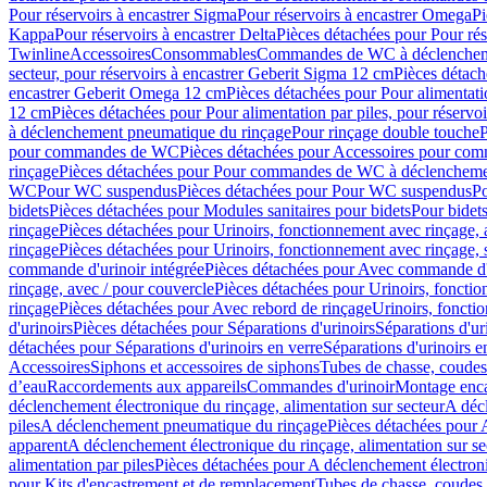
Pour réservoirs à encastrer Sigma
Pour réservoirs à encastrer Omega
Pi
Kappa
Pour réservoirs à encastrer Delta
Pièces détachées pour Pour rés
Twinline
Accessoires
Consommables
Commandes de WC à déclenchemen
secteur, pour réservoirs à encastrer Geberit Sigma 12 cm
Pièces détach
encastrer Geberit Omega 12 cm
Pièces détachées pour Pour alimentati
12 cm
Pièces détachées pour Pour alimentation par piles, pour réservo
à déclenchement pneumatique du rinçage
Pour rinçage double touche
P
pour commandes de WC
Pièces détachées pour Accessoires pour c
rinçage
Pièces détachées pour Pour commandes de WC à déclenchemen
WC
Pour WC suspendus
Pièces détachées pour Pour WC suspendus
P
bidets
Pièces détachées pour Modules sanitaires pour bidets
Pour bidets
rinçage
Pièces détachées pour Urinoirs, fonctionnement avec rinçage, 
rinçage
Pièces détachées pour Urinoirs, fonctionnement avec rinçage, 
commande d'urinoir intégrée
Pièces détachées pour Avec commande d'u
rinçage, avec / pour couvercle
Pièces détachées pour Urinoirs, fonctio
rinçage
Pièces détachées pour Avec rebord de rinçage
Urinoirs, foncti
d'urinoirs
Pièces détachées pour Séparations d'urinoirs
Séparations d'ur
détachées pour Séparations d'urinoirs en verre
Séparations d'urinoirs e
Accessoires
Siphons et accessoires de siphons
Tubes de chasse, coudes
d’eau
Raccordements aux appareils
Commandes d'urinoir
Montage enca
déclenchement électronique du rinçage, alimentation sur secteur
A décl
piles
A déclenchement pneumatique du rinçage
Pièces détachées pour
apparent
A déclenchement électronique du rinçage, alimentation sur se
alimentation par piles
Pièces détachées pour A déclenchement électroni
pour Kits d'encastrement et de remplacement
Tubes de chasse, coudes 