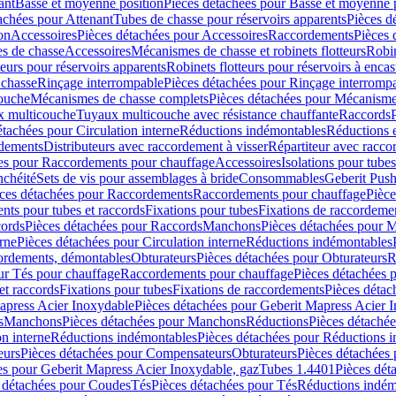
ant
Basse et moyenne position
Pièces détachées pour Basse et moyenne 
achées pour Attenant
Tubes de chasse pour réservoirs apparents
Pièces d
on
Accessoires
Pièces détachées pour Accessoires
Raccordements
Pièces 
s de chasse
Accessoires
Mécanismes de chasse et robinets flotteurs
Robin
eurs pour réservoirs apparents
Robinets flotteurs pour réservoirs à encas
 chasse
Rinçage interrompable
Pièces détachées pour Rinçage interromp
touche
Mécanismes de chasse complets
Pièces détachées pour Mécanisme
 multicouche
Tuyaux multicouche avec résistance chauffante
Raccords
étachées pour Circulation interne
Réductions indémontables
Réductions e
rdements
Distributeurs avec raccordement à visser
Répartiteur avec raccor
es pour Raccordements pour chauffage
Accessoires
Isolations pour tubes
nchéité
Sets de vis pour assemblages à bride
Consommables
Geberit Push
ces détachées pour Raccordements
Raccordements pour chauffage
Pièce
ts pour tubes et raccords
Fixations pour tubes
Fixations de raccordeme
ords
Pièces détachées pour Raccords
Manchons
Pièces détachées pour 
erne
Pièces détachées pour Circulation interne
Réductions indémontables
cordements, démontables
Obturateurs
Pièces détachées pour Obturateurs
R
ur Tés pour chauffage
Raccordements pour chauffage
Pièces détachées 
et raccords
Fixations pour tubes
Fixations de raccordements
Pièces détac
apress Acier Inoxydable
Pièces détachées pour Geberit Mapress Acier 
s
Manchons
Pièces détachées pour Manchons
Réductions
Pièces détaché
on interne
Réductions indémontables
Pièces détachées pour Réductions 
eurs
Pièces détachées pour Compensateurs
Obturateurs
Pièces détachées 
es pour Geberit Mapress Acier Inoxydable, gaz
Tubes 1.4401
Pièces dét
 détachées pour Coudes
Tés
Pièces détachées pour Tés
Réductions indém