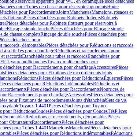
position
Réservoirs apparents pour WC, en céramique
Pièces détachées
étachées pour Tubes de chasse pour réservoirs apparents
Haute
détachées pour Raccordements
Joints
Manchettes
Mamelons, rosaces et
ets flotteurs
Pièces détachées pour Robinets flotteurs
Robinets
trer
Pièces détachées pour Robinets flotteurs pour réservoirs à
able
Rinçage simple touche
Pièces détachées pour Rinçage simple
s de chasse complets
Rinçage double touche
Pièces détachées pour
Pièces détachées pour
t raccords, démontables
Pièces détachées pour Réductions et raccords,
d à sertir
Tés pour chauffage
Réductions et raccordements pour
 et raccords
Etanchéités pour tubes et raccords
Etanchéités pour
Fit
Tuyaux multicouches
Tuyaux multicouches pour
s détachées pour Raccordements pour chauffage
Accessoires
Pièces
nts
Pièces détachées pour Fixations de raccordements
Joints
Manchons
Réductions
Pièces détachées pour Réductions
Équerres
Pièces
Pièces détachées pour Réductions indémontables
Réductions et
accordements
Pièces détachées pour Raccordements
Nourrices de
pour Raccordements pour chauffage
Accessoires
Pièces détachées pour
hées pour Fixations de raccordements
Joints d'étanchéité
Sets de vis
Inoxydable
Tuyaux 1.4401
Pièces détachées pour Tuyaux
es pour Réductions
Coudes
Pièces détachées pour Coudes
Tés
Pièces
indémontables
Réductions et raccordements, démontables
Pièces
pour Obturateurs
Raccordements
Pièces détachées pour
achées pour Tubes 1.4401
Mamelons
Manchons
Pièces détachées pour
ontables
Pièces détachées pour Réductions indémontables
Réductions