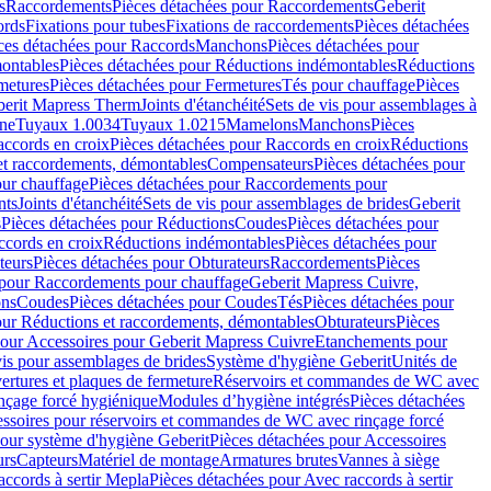
s
Raccordements
Pièces détachées pour Raccordements
Geberit
ords
Fixations pour tubes
Fixations de raccordements
Pièces détachées
ces détachées pour Raccords
Manchons
Pièces détachées pour
ontables
Pièces détachées pour Réductions indémontables
Réductions
metures
Pièces détachées pour Fermetures
Tés pour chauffage
Pièces
berit Mapress Therm
Joints d'étanchéité
Sets de vis pour assemblages à
one
Tuyaux 1.0034
Tuyaux 1.0215
Mamelons
Manchons
Pièces
ccords en croix
Pièces détachées pour Raccords en croix
Réductions
et raccordements, démontables
Compensateurs
Pièces détachées pour
ur chauffage
Pièces détachées pour Raccordements pour
nts
Joints d'étanchéité
Sets de vis pour assemblages de brides
Geberit
s
Pièces détachées pour Réductions
Coudes
Pièces détachées pour
ccords en croix
Réductions indémontables
Pièces détachées pour
teurs
Pièces détachées pour Obturateurs
Raccordements
Pièces
 pour Raccordements pour chauffage
Geberit Mapress Cuivre,
ons
Coudes
Pièces détachées pour Coudes
Tés
Pièces détachées pour
our Réductions et raccordements, démontables
Obturateurs
Pièces
pour Accessoires pour Geberit Mapress Cuivre
Etanchements pour
vis pour assemblages de brides
Système d'hygiène Geberit
Unités de
rtures et plaques de fermeture
Réservoirs et commandes de WC avec
inçage forcé hygiénique
Modules d’hygiène intégrés
Pièces détachées
essoires pour réservoirs et commandes de WC avec rinçage forcé
our système d'hygiène Geberit
Pièces détachées pour Accessoires
urs
Capteurs
Matériel de montage
Armatures brutes
Vannes à siège
accords à sertir Mepla
Pièces détachées pour Avec raccords à sertir