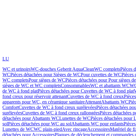
LU
WC et urinoirs
WC-douches Geberit AquaClean
WC complets
Pièces 
WC
Pièces détachées pour Sièges de WC
Pour cuvettes de WC
Pièces 
WC complets
Pour sièges de WC
Pièces détachées pour Pour sièges 
sièges de WC et WC complets
Consommables
WC et abattants WC
WC
de WC à fond plat
Pièces détachées pour Cuvettes de WC à fond plat
fond creux pour réservoir attenant
Cuvettes de WC à fond creux
Pièce
apparents pour WC, en céramique sanitaire
Attenant
Abattants WC
Piè
Comfort
Cuvettes de WC à fond creux surélevées
Pièces détachées po
surélevées
Cuvettes de WC à fond creux rallongées
Pièces détachées p
détachées pour Abattants WC
Lunettes de WC
Pièces détachées pour 
sol
Pièces détachées pour WC au sol
Abattants WC pour enfants
Pièces
Lunettes de WC
WC plain-pied
Avec rinçage
Accessoires
Matériel de f
détachées pour Accessoires
Plaques de déclenchement et commandes