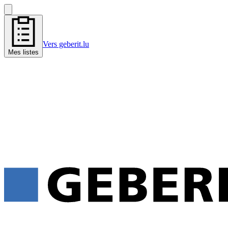
Vers geberit.lu
Mes listes