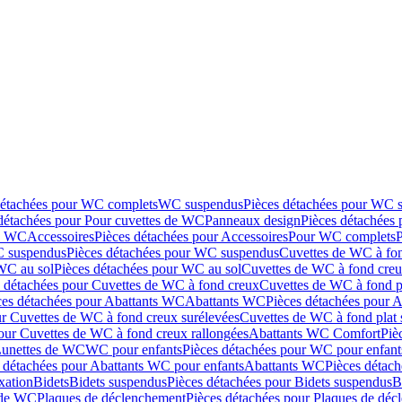
détachées pour WC complets
WC suspendus
Pièces détachées pour WC 
détachées pour Pour cuvettes de WC
Panneaux design
Pièces détachées
de WC
Accessoires
Pièces détachées pour Accessoires
Pour WC complets
 suspendus
Pièces détachées pour WC suspendus
Cuvettes de WC à fo
WC au sol
Pièces détachées pour WC au sol
Cuvettes de WC à fond creux
s détachées pour Cuvettes de WC à fond creux
Cuvettes de WC à fond p
ces détachées pour Abattants WC
Abattants WC
Pièces détachées pour 
ur Cuvettes de WC à fond creux surélevées
Cuvettes de WC à fond plat 
our Cuvettes de WC à fond creux rallongées
Abattants WC Comfort
Piè
Lunettes de WC
WC pour enfants
Pièces détachées pour WC pour enfant
 détachées pour Abattants WC pour enfants
Abattants WC
Pièces détac
ixation
Bidets
Bidets suspendus
Pièces détachées pour Bidets suspendus
B
 de WC
Plaques de déclenchement
Pièces détachées pour Plaques de dé