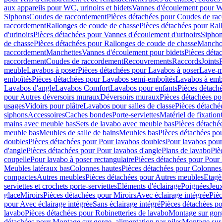
aux appareils pour WC, urinoirs et bidets
Vannes d'écoulement pour W
Siphons
Coudes de raccordement
Pièces détachées pour Coudes de ra
raccordement
Rallonges de coude de chasse
Pièces détachées pour Ral
d'urinoirs
Pièces détachées pour Vannes d'écoulement d'urinoirs
Siphon
de chasse
Pièces détachées pour Rallonges de coude de chasse
Mancho
raccordement
Manchettes
Vannes d'écoulement pour bidets
Pièces déta
raccordement
Coudes de raccordement
Recouvrements
Raccords
Joints
meuble
Lavabos à poser
Pièces détachées pour Lavabos à poser
Lave-m
emboîtés
Pièces détachées pour Lavabos semi-emboîtés
Lavabos à emb
Lavabos d'angle
Lavabos Comfort
Lavabos pour enfants
Pièces détach
pour Autres déversoirs muraux
Déversoirs muraux
Pièces détachées p
usages
Vidoirs pour plâtre
Lavabos pour salles de classe
Pièces détaché
siphons
Accessoires
Caches bondes
Porte-serviettes
Matériel de fixation
mains avec meuble bas
Sets de lavabo avec meuble bas
Pièces détaché
meuble bas
Meubles de salle de bains
Meubles bas
Pièces détachées po
doubles
Pièces détachées pour Pour lavabos doubles
Pour lavabos pou
d'angle
Pièces détachées pour Pour lavabos d'angle
Plans de lavabo
Piè
coupelle
Pour lavabo à poser rectangulaire
Pièces détachées pour Pour 
Meubles latéraux bas
Colonnes hautes
Pièces détachées pour Colonnes
compactes
Autres meubles
Pièces détachées pour Autres meubles
Etagè
serviettes et crochets porte-serviettes
Eléments d'éclairage
Poignées
Jeu
glace
Miroirs
Pièces détachées pour Miroirs
Avec éclairage intégrée
Pièc
pour Avec éclairage intégrée
Sans éclairage intégré
Pièces détachées po
lavabo
Pièces détachées pour Robinetteries de lavabo
Montage sur gorg
détachées pour Montage sur gorge, alimentation par piles
Montage sur 