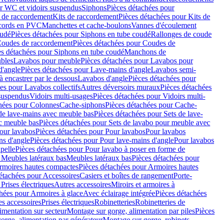
r WC et vidoirs suspendus
Siphons
Pièces détachées pour
 de raccordement
Kits de raccordement
Pièces détachées pour Kits de
ccords en PVC
Manchettes et cache-boulons
Vannes d'écoulement
oudé
Pièces détachées pour Siphons en tube coudé
Rallonges de coude
oudes de raccordement
Pièces détachées pour Coudes de
es détachées pour Siphons en tube coudé
Manchons de
bles
Lavabos pour meuble
Pièces détachées pour Lavabos pour
d'angle
Pièces détachées pour Lave-mains d'angle
Lavabos semi-
 encastrer par le dessous
Lavabos d'angle
Pièces détachées pour
es pour Lavabos collectifs
Autres déversoirs muraux
Pièces détachées
 suspendus
Vidoirs multi-usages
Pièces détachées pour Vidoirs multi-
hées pour Colonnes
Cache-siphons
Pièces détachées pour Cache-
de lave-mains avec meuble bas
Pièces détachées pour Sets de lave-
c meuble bas
Pièces détachées pour Sets de lavabo pour meuble avec
our lavabos
Pièces détachées pour Pour lavabos
Pour lavabos
ns d'angle
Pièces détachées pour Pour lave-mains d'angle
Pour lavabos
pelle
Pièces détachées pour Pour lavabo à poser en forme de
 Meubles latéraux bas
Meubles latéraux bas
Pièces détachées pour
rmoires hautes compactes
Pièces détachées pour Armoires hautes
étachées pour Accessoires
Casiers et boîtes de rangement
Porte-
Prises électriques
Autres accessoires
Miroirs et armoires à
hées pour Armoires à glace
Avec éclairage intégrée
Pièces détachées
es accessoires
Prises électriques
Robinetteries
Robinetteries de
imentation sur secteur
Montage sur gorge, alimentation par piles
Pièces
orge, alimentation par générateur
Montage sur gorge, robinets