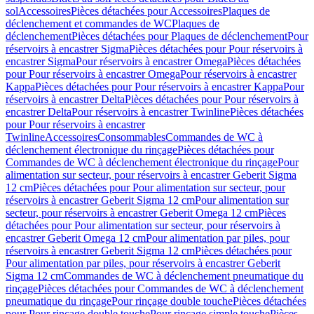
sol
Accessoires
Pièces détachées pour Accessoires
Plaques de
déclenchement et commandes de WC
Plaques de
déclenchement
Pièces détachées pour Plaques de déclenchement
Pour
réservoirs à encastrer Sigma
Pièces détachées pour Pour réservoirs à
encastrer Sigma
Pour réservoirs à encastrer Omega
Pièces détachées
pour Pour réservoirs à encastrer Omega
Pour réservoirs à encastrer
Kappa
Pièces détachées pour Pour réservoirs à encastrer Kappa
Pour
réservoirs à encastrer Delta
Pièces détachées pour Pour réservoirs à
encastrer Delta
Pour réservoirs à encastrer Twinline
Pièces détachées
pour Pour réservoirs à encastrer
Twinline
Accessoires
Consommables
Commandes de WC à
déclenchement électronique du rinçage
Pièces détachées pour
Commandes de WC à déclenchement électronique du rinçage
Pour
alimentation sur secteur, pour réservoirs à encastrer Geberit Sigma
12 cm
Pièces détachées pour Pour alimentation sur secteur, pour
réservoirs à encastrer Geberit Sigma 12 cm
Pour alimentation sur
secteur, pour réservoirs à encastrer Geberit Omega 12 cm
Pièces
détachées pour Pour alimentation sur secteur, pour réservoirs à
encastrer Geberit Omega 12 cm
Pour alimentation par piles, pour
réservoirs à encastrer Geberit Sigma 12 cm
Pièces détachées pour
Pour alimentation par piles, pour réservoirs à encastrer Geberit
Sigma 12 cm
Commandes de WC à déclenchement pneumatique du
rinçage
Pièces détachées pour Commandes de WC à déclenchement
pneumatique du rinçage
Pour rinçage double touche
Pièces détachées
pour Pour rinçage double touche
Pour rinçage simple touche
Pièces