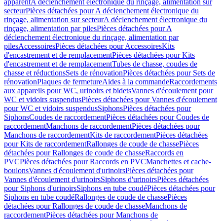
apparent
A déclenchement électronique du rinçage, alimentation sur
secteur
Pièces détachées pour A déclenchement électronique du
rinçage, alimentation sur secteur
A déclenchement électronique du
rinçage, alimentation par piles
Pièces détachées pour A
déclenchement électronique du rinçage, alimentation par
piles
Accessoires
Pièces détachées pour Accessoires
Kits
d'encastrement et de remplacement
Pièces détachées pour Kits
d'encastrement et de remplacement
Tubes de chasse, coudes de
chasse et réductions
Sets de rénovation
Pièces détachées pour Sets de
rénovation
Plaques de fermeture
Aides à la commande
Raccordements
aux appareils pour WC, urinoirs et bidets
Vannes d'écoulement pour
WC et vidoirs suspendus
Pièces détachées pour Vannes d'écoulement
pour WC et vidoirs suspendus
Siphons
Pièces détachées pour
Siphons
Coudes de raccordement
Pièces détachées pour Coudes de
raccordement
Manchons de raccordement
Pièces détachées pour
Manchons de raccordement
Kits de raccordement
Pièces détachées
pour Kits de raccordement
Rallonges de coude de chasse
Pièces
détachées pour Rallonges de coude de chasse
Raccords en
PVC
Pièces détachées pour Raccords en PVC
Manchettes et cache-
boulons
Vannes d'écoulement d'urinoirs
Pièces détachées pour
Vannes d'écoulement d'urinoirs
Siphons d'urinoirs
Pièces détachées
pour Siphons d'urinoirs
Siphons en tube coudé
Pièces détachées pour
Siphons en tube coudé
Rallonges de coude de chasse
Pièces
détachées pour Rallonges de coude de chasse
Manchons de
raccordement
Pièces détachées pour Manchons de