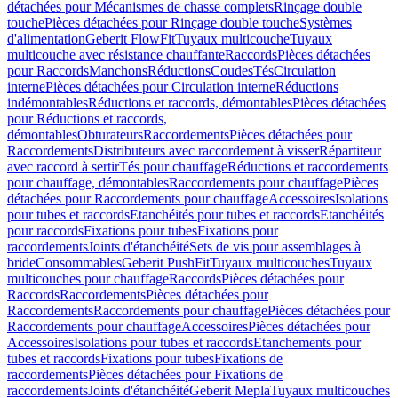
détachées pour Mécanismes de chasse complets
Rinçage double
touche
Pièces détachées pour Rinçage double touche
Systèmes
d'alimentation
Geberit FlowFit
Tuyaux multicouche
Tuyaux
multicouche avec résistance chauffante
Raccords
Pièces détachées
pour Raccords
Manchons
Réductions
Coudes
Tés
Circulation
interne
Pièces détachées pour Circulation interne
Réductions
indémontables
Réductions et raccords, démontables
Pièces détachées
pour Réductions et raccords,
démontables
Obturateurs
Raccordements
Pièces détachées pour
Raccordements
Distributeurs avec raccordement à visser
Répartiteur
avec raccord à sertir
Tés pour chauffage
Réductions et raccordements
pour chauffage, démontables
Raccordements pour chauffage
Pièces
détachées pour Raccordements pour chauffage
Accessoires
Isolations
pour tubes et raccords
Etanchéités pour tubes et raccords
Etanchéités
pour raccords
Fixations pour tubes
Fixations pour
raccordements
Joints d'étanchéité
Sets de vis pour assemblages à
bride
Consommables
Geberit PushFit
Tuyaux multicouches
Tuyaux
multicouches pour chauffage
Raccords
Pièces détachées pour
Raccords
Raccordements
Pièces détachées pour
Raccordements
Raccordements pour chauffage
Pièces détachées pour
Raccordements pour chauffage
Accessoires
Pièces détachées pour
Accessoires
Isolations pour tubes et raccords
Etanchements pour
tubes et raccords
Fixations pour tubes
Fixations de
raccordements
Pièces détachées pour Fixations de
raccordements
Joints d'étanchéité
Geberit Mepla
Tuyaux multicouches