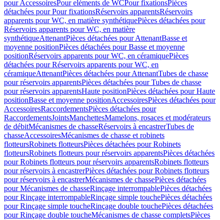
pour Accessoires
Pour eléments de WC
Pour fixations
Pièces
détachées pour Pour fixations
Réservoirs apparents
Réservoirs
apparents pour WC, en matière synthétique
Pièces détachées pour
Réservoirs apparents pour WC, en matière
synthétique
Attenant
Pièces détachées pour Attenant
Basse et
moyenne position
Pièces détachées pour Basse et moyenne
position
Réservoirs apparents pour WC, en céramique
Pièces
détachées pour Réservoirs apparents pour WC, en
céramique
Attenant
Pièces détachées pour Attenant
Tubes de chasse
pour réservoirs apparents
Pièces détachées pour Tubes de chasse
pour réservoirs apparents
Haute position
Pièces détachées pour Haute
position
Basse et moyenne position
Accessoires
Pièces détachées pour
Accessoires
Raccordements
Pièces détachées pour
Raccordements
Joints
Manchettes
Mamelons, rosaces et modérateurs
de débit
Mécanismes de chasse
Réservoirs à encastrer
Tubes de
chasse
Accessoires
Mécanismes de chasse et robinets
flotteurs
Robinets flotteurs
Pièces détachées pour Robinets
flotteurs
Robinets flotteurs pour réservoirs apparents
Pièces détachées
pour Robinets flotteurs pour réservoirs apparents
Robinets flotteurs
pour réservoirs à encastrer
Pièces détachées pour Robinets flotteurs
pour réservoirs à encastrer
Mécanismes de chasse
Pièces détachées
pour Mécanismes de chasse
Rinçage interrompable
Pièces détachées
pour Rinçage interrompable
Rinçage simple touche
Pièces détachées
pour Rinçage simple touche
Rinçage double touche
Pièces détachées
pour Rinçage double touche
Mécanismes de chasse complets
Pièces