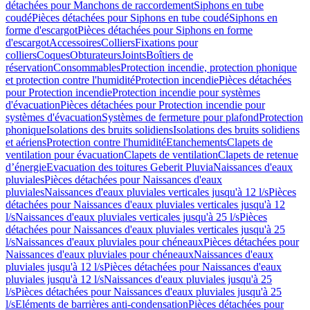
détachées pour Manchons de raccordement
Siphons en tube
coudé
Pièces détachées pour Siphons en tube coudé
Siphons en
forme d'escargot
Pièces détachées pour Siphons en forme
d'escargot
Accessoires
Colliers
Fixations pour
colliers
Coques
Obturateurs
Joints
Boîtiers de
réservation
Consommables
Protection incendie, protection phonique
et protection contre l'humidité
Protection incendie
Pièces détachées
pour Protection incendie
Protection incendie pour systèmes
d'évacuation
Pièces détachées pour Protection incendie pour
systèmes d'évacuation
Systèmes de fermeture pour plafond
Protection
phonique
Isolations des bruits solidiens
Isolations des bruits solidiens
et aériens
Protection contre l'humidité
Etanchements
Clapets de
ventilation pour évacuation
Clapets de ventilation
Clapets de retenue
d’énergie
Evacuation des toitures Geberit Pluvia
Naissances d'eaux
pluviales
Pièces détachées pour Naissances d'eaux
pluviales
Naissances d'eaux pluviales verticales jusqu'à 12 l/s
Pièces
détachées pour Naissances d'eaux pluviales verticales jusqu'à 12
l/s
Naissances d'eaux pluviales verticales jusqu'à 25 l/s
Pièces
détachées pour Naissances d'eaux pluviales verticales jusqu'à 25
l/s
Naissances d'eaux pluviales pour chéneaux
Pièces détachées pour
Naissances d'eaux pluviales pour chéneaux
Naissances d'eaux
pluviales jusqu'à 12 l/s
Pièces détachées pour Naissances d'eaux
pluviales jusqu'à 12 l/s
Naissances d'eaux pluviales jusqu'à 25
l/s
Pièces détachées pour Naissances d'eaux pluviales jusqu'à 25
l/s
Eléments de barrières anti-condensation
Pièces détachées pour