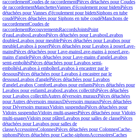
raccordement
Coudes de raccordement
Pièces détachées pour Coudes
de raccordement
Manchettes
Vannes d'écoulement pour bidets
Pièces
détachées pour Vannes d'écoulement pour bidets
Siphons en tube
coudé
Pièces détachées pour Siphons en tube coudé
Manchons de
raccordement
Coudes de
raccordement
Recouvrements
Raccords
Joints
Point
d'eau
Lavabos
Lavabos
Pièces détachées pour Lavabos
Lavabos
doubles
Lavabos pour meuble
Pièces détachées pour Lavabos pour
meuble
Lavabos à poser
Pièces détachées pour Lavabos à poser
Lave-
mains
Pièces détachées pour Lave-mains
Lave-mains à poser
Lave-
mains d'angle
Pièces détachées pour Lave-mains d'angle
Lavabos
semi-emboîtés
Pièces détachées pour Lavabos semi-
emboîtés
Lavabos à emboîter
Lavabos à encastrer par le
dessous
Pièces détachées pour Lavabos à encastrer par le
dessous
Lavabos d'angle
Pièces détachées pour Lavabos
d'angle
Lavabos Comfort
Lavabos pour enfants
Pièces détachées pour
Lavabos pour enfants
Lavabos
Lavabos collectifs
Pièces détachées
pour Lavabos collectifs
Autres déversoirs muraux
Pièces détachées
pour Autres déversoirs muraux
Déversoirs muraux
Pièces détachées
pour Déversoirs muraux
Vidoirs suspendus
Pièces détachées pour
Vidoirs suspendus
Vidoirs multi-usages
Pièces détachées pour Vidoirs
multi-usages
Vidoirs pour plâtre
Lavabos pour salles de classe
Pièces
détachées pour Lavabos pour salles de
classe
Accessoires
Colonnes
Pièces détachées pour Colonnes
Cache-
siphons
Pièces détachées pour Cache-siphons
Accessoires
Caches