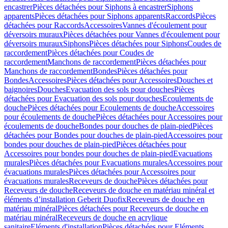
encastrer
Pièces détachées pour Siphons à encastrer
Siphons
apparents
Pièces détachées pour Siphons apparents
Raccords
Pièces
détachées pour Raccords
Accessoires
Vannes d'écoulement pour
déversoirs muraux
Pièces détachées pour Vannes d'écoulement pour
déversoirs muraux
Siphons
Pièces détachées pour Siphons
Coudes de
raccordement
Pièces détachées pour Coudes de
raccordement
Manchons de raccordement
Pièces détachées pour
Manchons de raccordement
Bondes
Pièces détachées pour
Bondes
Accessoires
Pièces détachées pour Accessoires
Douches et
baignoires
Douches
Evacuation des sols pour douches
Pièces
détachées pour Evacuation des sols pour douches
Ecoulements de
douche
Pièces détachées pour Ecoulements de douche
Accessoires
pour écoulements de douche
Pièces détachées pour Accessoires pour
écoulements de douche
Bondes pour douches de plain-pied
Pièces
détachées pour Bondes pour douches de plain-pied
Accessoires pour
bondes pour douches de plain-pied
Pièces détachées pour
Accessoires pour bondes pour douches de plain-pied
Evacuations
murales
Pièces détachées pour Evacuations murales
Accessoires pour
évacuations murales
Pièces détachées pour Accessoires pour
évacuations murales
Receveurs de douche
Pièces détachées pour
Receveurs de douche
Receveurs de douche en matériau minéral et
éléments d’installation Geberit Duofix
Receveurs de douche en
matériau minéral
Pièces détachées pour Receveurs de douche en
matériau minéral
Receveurs de douche en acrylique
sanitaire
Eléments d'installation
Pièces détachées pour Eléments