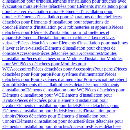
d'installation pour urinoirs
Eléments d'installation pour douches avec
évacuation murale
Pièces détachées pour Eléments d'installation pour
douches avec évacuation murale
Eléments d’installation pour
douches
Eléments d’installation pour séparations de douche
Pièces
détachées pour Eléments d’installation pour séparations de
douche
Eléments d'installation pour robinetteries et appareils
Pièces
détachées pour Eléments d'installation pour robinetteries et
appareils
Eléments d'installation pour machines à laver et lave-
vaisselle
Pièces détachées pour Eléments d'installation pour machines
à laver et lave-vaisselle
Eléments d'installation pour charges de
console
Accessoires
Pièces détachées pour Accessoires
Modules
d'installation
Pièces détachées pour Modules d'installation
Modules
pour WC
Pièces détachées pour Modules pour
WC
Accessoires
Pièces détachées pour Accessoires
Pour parois
Pièces
détachées pour Pour parois
Pour systèmes d'alimentation
Pièces
détachées pour Pour systèmes d'alimentation
Pour évacuation
Geberit
Kombifix
Eléments d'installation
Pièces détachées pour Eléments
d'installation
Eléments d'installation pour WC
Pièces détachées pour
Eléments d'installation pour WC
Eléments d'installation pour
lavabos
Pièces détachées pour Eléments d'installation pour
lavabos
Eléments d'installation pour bidets
Pièces détachées pour
Eléments d'installation pour bidets
Eléments d'installation pour
urinoirs
Pièces détachées pour Eléments d'installation pour
urinoirs
Eléments d'installation pour douches
Pièces détachées pour
Eléments d'installation pour douches
Accessoires
Pièces détachées