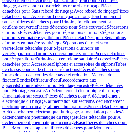
couvercle
Pièces détachées pour Urinoirs, fonctionnement avec
rinçage, avec / pour couvercle
Sans rebord de rinçage
Pièces
détachées pour Sans rebord de rinçage
Avec rebord de rinçage
Pièces
détachées pour Avec rebord de rinçage
Urinoirs, fonctionnement
sans eau
Pièces détachées pour Urinoirs, fonctionnement sans
eau
Sans couvercle
Pièces détachées pour Sans couvercle
Séparations
d'urinoirs
Pièces détachées pour Séparations d'urinoirs
Séparations
d'urinoirs en matière synthétique
Pièces détachées pour Séparations
d'urinoirs en matière synthétique
Séparations d'urinoirs en
verre
Pièces détachées pour Séparations d'urinoirs en
verre
Séparations d'urinoirs en céramique sanitaire
Pièces détachées
pour Séparations d'urinoirs en céramique sanitaire
Accessoires
Pièces
détachées pour Accessoires
Siphons et accessoires de siphons
Tubes
de chasse, coudes de chasse et réductions
Pièces détachées pour
Tubes de chasse, coudes de chasse et réductions
Matériel de
fixation
Bondes
Diffuseur d’eau
Raccordements aux
appareils
Commandes d'urinoir
Montage encastré
Pièces détachées
pour Montage encastré
A déclenchement électronique du rinçage,
alimentation sur secteur
Pièces détachées pour A déclenchement
électronique du rinçage, alimentation sur secteur
A déclenchement
électronique du rinçage, alimentation par piles
Pièces détachées pour
A déclenchement électronique du rinçage, alimentation par piles
A
déclenchement pneumatique du rinçage
Pièces détachées pour A
déclenchement pneumatique du rinçage
Basic
Pièces détachées pour
Basic
Montage en apparent
Pièces détachées pour Montage en