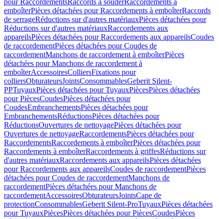
pour Raccordements
Raccords à souder
Raccordements à
emboîter
Pièces détachées pour Raccordements à emboîter
Raccords
de serrage
Réductions sur d'autres matériaux
Pièces détachées pour
Réductions sur d'autres matériaux
Raccordements aux
appareils
Pièces détachées pour Raccordements aux appareils
Coudes
de raccordement
Pièces détachées pour Coudes de
raccordement
Manchons de raccordement à emboîter
Pièces
détachées pour Manchons de raccordement à
emboîter
Accessoires
Colliers
Fixations pour
colliers
Obturateurs
Joints
Consommables
Geberit Silent-
PP
Tuyaux
Pièces détachées pour Tuyaux
Pièces
Pièces détachées
pour Pièces
Coudes
Pièces détachées pour
Coudes
Embranchements
Pièces détachées pour
Embranchements
Réductions
Pièces détachées pour
Réductions
Ouvertures de nettoyage
Pièces détachées pour
Ouvertures de nettoyage
Raccordements
Pièces détachées pour
Raccordements
Raccordements à emboîter
Pièces détachées pour
Raccordements à emboîter
Raccordements à griffes
Réductions sur
d'autres matériaux
Raccordements aux appareils
Pièces détachées
pour Raccordements aux appareils
Coudes de raccordement
Pièces
détachées pour Coudes de raccordement
Manchons de
raccordement
Pièces détachées pour Manchons de
raccordement
Accessoires
Obturateurs
Joints
Cape de
protection
Consommables
Geberit Silent-Pro
Tuyaux
Pièces détachées
pour Tuyaux
Pièces
Pièces détachées pour Pièces
Coudes
Pièces