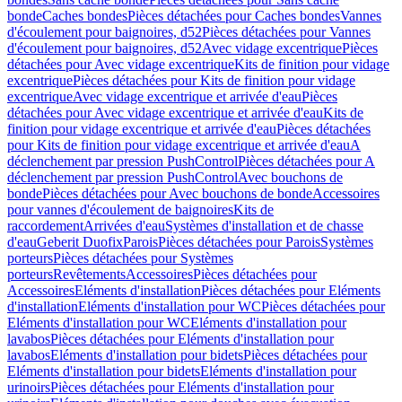
bonde
Caches bondes
Pièces détachées pour Caches bondes
Vannes
d'écoulement pour baignoires, d52
Pièces détachées pour Vannes
d'écoulement pour baignoires, d52
Avec vidage excentrique
Pièces
détachées pour Avec vidage excentrique
Kits de finition pour vidage
excentrique
Pièces détachées pour Kits de finition pour vidage
excentrique
Avec vidage excentrique et arrivée d'eau
Pièces
détachées pour Avec vidage excentrique et arrivée d'eau
Kits de
finition pour vidage excentrique et arrivée d'eau
Pièces détachées
pour Kits de finition pour vidage excentrique et arrivée d'eau
A
déclenchement par pression PushControl
Pièces détachées pour A
déclenchement par pression PushControl
Avec bouchons de
bonde
Pièces détachées pour Avec bouchons de bonde
Accessoires
pour vannes d'écoulement de baignoires
Kits de
raccordement
Arrivées d'eau
Systèmes d'installation et de chasse
d'eau
Geberit Duofix
Parois
Pièces détachées pour Parois
Systèmes
porteurs
Pièces détachées pour Systèmes
porteurs
Revêtements
Accessoires
Pièces détachées pour
Accessoires
Eléments d'installation
Pièces détachées pour Eléments
d'installation
Eléments d'installation pour WC
Pièces détachées pour
Eléments d'installation pour WC
Eléments d'installation pour
lavabos
Pièces détachées pour Eléments d'installation pour
lavabos
Eléments d'installation pour bidets
Pièces détachées pour
Eléments d'installation pour bidets
Eléments d'installation pour
urinoirs
Pièces détachées pour Eléments d'installation pour