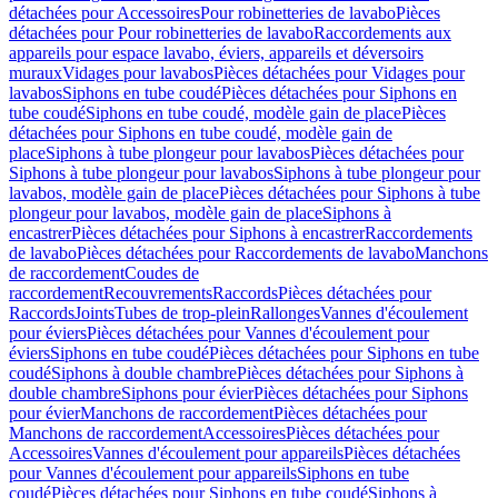
détachées pour Accessoires
Pour robinetteries de lavabo
Pièces
détachées pour Pour robinetteries de lavabo
Raccordements aux
appareils pour espace lavabo, éviers, appareils et déversoirs
muraux
Vidages pour lavabos
Pièces détachées pour Vidages pour
lavabos
Siphons en tube coudé
Pièces détachées pour Siphons en
tube coudé
Siphons en tube coudé, modèle gain de place
Pièces
détachées pour Siphons en tube coudé, modèle gain de
place
Siphons à tube plongeur pour lavabos
Pièces détachées pour
Siphons à tube plongeur pour lavabos
Siphons à tube plongeur pour
lavabos, modèle gain de place
Pièces détachées pour Siphons à tube
plongeur pour lavabos, modèle gain de place
Siphons à
encastrer
Pièces détachées pour Siphons à encastrer
Raccordements
de lavabo
Pièces détachées pour Raccordements de lavabo
Manchons
de raccordement
Coudes de
raccordement
Recouvrements
Raccords
Pièces détachées pour
Raccords
Joints
Tubes de trop-plein
Rallonges
Vannes d'écoulement
pour éviers
Pièces détachées pour Vannes d'écoulement pour
éviers
Siphons en tube coudé
Pièces détachées pour Siphons en tube
coudé
Siphons à double chambre
Pièces détachées pour Siphons à
double chambre
Siphons pour évier
Pièces détachées pour Siphons
pour évier
Manchons de raccordement
Pièces détachées pour
Manchons de raccordement
Accessoires
Pièces détachées pour
Accessoires
Vannes d'écoulement pour appareils
Pièces détachées
pour Vannes d'écoulement pour appareils
Siphons en tube
coudé
Pièces détachées pour Siphons en tube coudé
Siphons à