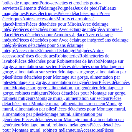
boîtes de rangement
Porte-serviettes et crochets porte-
serviettes
Eléments d'éclairage
Poignées
Jeux de pieds
Tableaux
magnétiques
Prises électriques
Pièces détachées pour Prises
électriques
Autres accessoires
Miroirs et armoires à
glace
Miroirs
Pièces détachées pour Miroirs
Avec éclairage
intégrée
Pièces détachées pour Avec éclairage intégrée
Armoires à
glace
Pièces détachées pour Armoires à glace
Avec éclairage
intégrée
Pièces détachées pour Avec éclairage intégrée
Sans éclairage
intégré
Pièces détachées pour Sans éclairage
intégré
Accessoires
Eléments d'éclairage
Poignées
Autres
accessoires
Prises électriques
Robinetteries
Robinetteries de
lavabo
Pièces détachées pour Robinetteries de lavabo
Montage sur
gorge, alimentation sur secteur
Pièces détachées pour Montage sur
gorge, alimentation sur secteur
Montage sur gorge, alimentation par
piles
Pièces détachées pour Montage sur gorge, alimentation par
piles
Montage sur gorge, alimentation par générateur
Pièces détachées
pour Montage sur gorge, alimentation par générateur
Montage sur
gorge, robinets mitigeurs
Pièces détachées pour Montage sur gorge,
robinets mitigeurs
Montage mural, alimentation sur secteur
Pièces
détachées pour Montage mural, alimentation sur secteur
Montage
mural, alimentation par piles
Pièces détachées pour Montage mural,
alimentation par piles
Montage mural, alimentation par
générateur
Pièces détachées pour Montage mural, alimentation par
générateur
Montage mural, robinets mélangeurs
Pièces détachées
pour Montage mural, robinets mélangeurs
Accessoires
Pièces