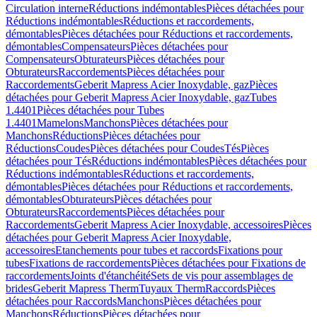
Circulation interne
Réductions indémontables
Pièces détachées pour
Réductions indémontables
Réductions et raccordements,
démontables
Pièces détachées pour Réductions et raccordements,
démontables
Compensateurs
Pièces détachées pour
Compensateurs
Obturateurs
Pièces détachées pour
Obturateurs
Raccordements
Pièces détachées pour
Raccordements
Geberit Mapress Acier Inoxydable, gaz
Pièces
détachées pour Geberit Mapress Acier Inoxydable, gaz
Tubes
1.4401
Pièces détachées pour Tubes
1.4401
Mamelons
Manchons
Pièces détachées pour
Manchons
Réductions
Pièces détachées pour
Réductions
Coudes
Pièces détachées pour Coudes
Tés
Pièces
détachées pour Tés
Réductions indémontables
Pièces détachées pour
Réductions indémontables
Réductions et raccordements,
démontables
Pièces détachées pour Réductions et raccordements,
démontables
Obturateurs
Pièces détachées pour
Obturateurs
Raccordements
Pièces détachées pour
Raccordements
Geberit Mapress Acier Inoxydable, accessoires
Pièces
détachées pour Geberit Mapress Acier Inoxydable,
accessoires
Etanchements pour tubes et raccords
Fixations pour
tubes
Fixations de raccordements
Pièces détachées pour Fixations de
raccordements
Joints d'étanchéité
Sets de vis pour assemblages de
brides
Geberit Mapress Therm
Tuyaux Therm
Raccords
Pièces
détachées pour Raccords
Manchons
Pièces détachées pour
Manchons
Réductions
Pièces détachées pour