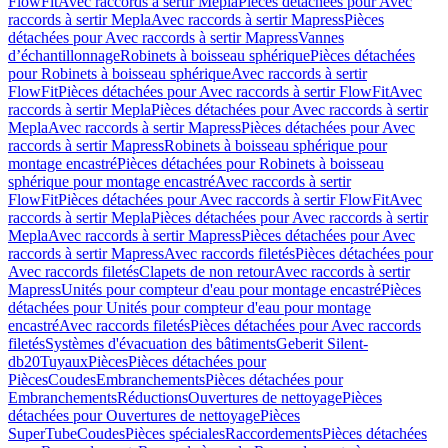
FlowFit
Avec raccords à sertir Mepla
Pièces détachées pour Avec
raccords à sertir Mepla
Avec raccords à sertir Mapress
Pièces
détachées pour Avec raccords à sertir Mapress
Vannes
d’échantillonnage
Robinets à boisseau sphérique
Pièces détachées
pour Robinets à boisseau sphérique
Avec raccords à sertir
FlowFit
Pièces détachées pour Avec raccords à sertir FlowFit
Avec
raccords à sertir Mepla
Pièces détachées pour Avec raccords à sertir
Mepla
Avec raccords à sertir Mapress
Pièces détachées pour Avec
raccords à sertir Mapress
Robinets à boisseau sphérique pour
montage encastré
Pièces détachées pour Robinets à boisseau
sphérique pour montage encastré
Avec raccords à sertir
FlowFit
Pièces détachées pour Avec raccords à sertir FlowFit
Avec
raccords à sertir Mepla
Pièces détachées pour Avec raccords à sertir
Mepla
Avec raccords à sertir Mapress
Pièces détachées pour Avec
raccords à sertir Mapress
Avec raccords filetés
Pièces détachées pour
Avec raccords filetés
Clapets de non retour
Avec raccords à sertir
Mapress
Unités pour compteur d'eau pour montage encastré
Pièces
détachées pour Unités pour compteur d'eau pour montage
encastré
Avec raccords filetés
Pièces détachées pour Avec raccords
filetés
Systèmes d'évacuation des bâtiments
Geberit Silent-
db20
Tuyaux
Pièces
Pièces détachées pour
Pièces
Coudes
Embranchements
Pièces détachées pour
Embranchements
Réductions
Ouvertures de nettoyage
Pièces
détachées pour Ouvertures de nettoyage
Pièces
SuperTube
Coudes
Pièces spéciales
Raccordements
Pièces détachées