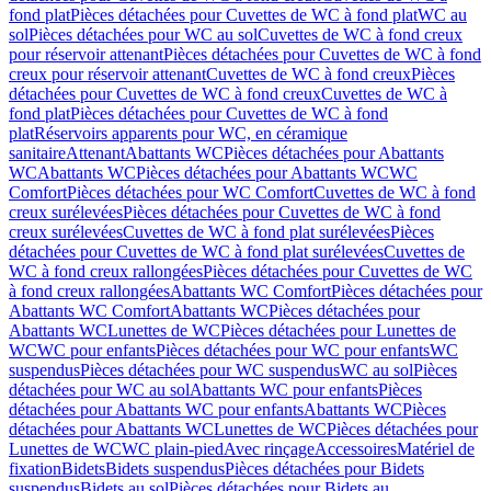
fond plat
Pièces détachées pour Cuvettes de WC à fond plat
WC au
sol
Pièces détachées pour WC au sol
Cuvettes de WC à fond creux
pour réservoir attenant
Pièces détachées pour Cuvettes de WC à fond
creux pour réservoir attenant
Cuvettes de WC à fond creux
Pièces
détachées pour Cuvettes de WC à fond creux
Cuvettes de WC à
fond plat
Pièces détachées pour Cuvettes de WC à fond
plat
Réservoirs apparents pour WC, en céramique
sanitaire
Attenant
Abattants WC
Pièces détachées pour Abattants
WC
Abattants WC
Pièces détachées pour Abattants WC
WC
Comfort
Pièces détachées pour WC Comfort
Cuvettes de WC à fond
creux surélevées
Pièces détachées pour Cuvettes de WC à fond
creux surélevées
Cuvettes de WC à fond plat surélevées
Pièces
détachées pour Cuvettes de WC à fond plat surélevées
Cuvettes de
WC à fond creux rallongées
Pièces détachées pour Cuvettes de WC
à fond creux rallongées
Abattants WC Comfort
Pièces détachées pour
Abattants WC Comfort
Abattants WC
Pièces détachées pour
Abattants WC
Lunettes de WC
Pièces détachées pour Lunettes de
WC
WC pour enfants
Pièces détachées pour WC pour enfants
WC
suspendus
Pièces détachées pour WC suspendus
WC au sol
Pièces
détachées pour WC au sol
Abattants WC pour enfants
Pièces
détachées pour Abattants WC pour enfants
Abattants WC
Pièces
détachées pour Abattants WC
Lunettes de WC
Pièces détachées pour
Lunettes de WC
WC plain-pied
Avec rinçage
Accessoires
Matériel de
fixation
Bidets
Bidets suspendus
Pièces détachées pour Bidets
suspendus
Bidets au sol
Pièces détachées pour Bidets au