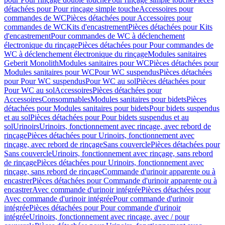
détachées pour Pour rinçage simple touche
Accessoires pour
commandes de WC
Pièces détachées pour Accessoires pour
commandes de WC
Kits d'encastrement
Pièces détachées pour Kits
d'encastrement
Pour commandes de WC à déclenchement
électronique du rinçage
Pièces détachées pour Pour commandes de
WC à déclenchement électronique du rinçage
Modules sanitaires
Geberit Monolith
Modules sanitaires pour WC
Pièces détachées pour
Modules sanitaires pour WC
Pour WC suspendus
Pièces détachées
pour Pour WC suspendus
Pour WC au sol
Pièces détachées pour
Pour WC au sol
Accessoires
Pièces détachées pour
Accessoires
Consommables
Modules sanitaires pour bidets
Pièces
détachées pour Modules sanitaires pour bidets
Pour bidets suspendus
et au sol
Pièces détachées pour Pour bidets suspendus et au
sol
Urinoirs
Urinoirs, fonctionnement avec rinçage, avec rebord de
rinçage
Pièces détachées pour Urinoirs, fonctionnement avec
rinçage, avec rebord de rinçage
Sans couvercle
Pièces détachées pour
Sans couvercle
Urinoirs, fonctionnement avec rinçage, sans rebord
de rinçage
Pièces détachées pour Urinoirs, fonctionnement avec
rinçage, sans rebord de rinçage
Commande d'urinoir apparente ou à
encastrer
Pièces détachées pour Commande d'urinoir apparente ou à
encastrer
Avec commande d'urinoir intégrée
Pièces détachées pour
Avec commande d'urinoir intégrée
Pour commande d'urinoir
intégrée
Pièces détachées pour Pour commande d'urinoir
intégrée
Urinoirs, fonctionnement avec rinçage, avec / pour