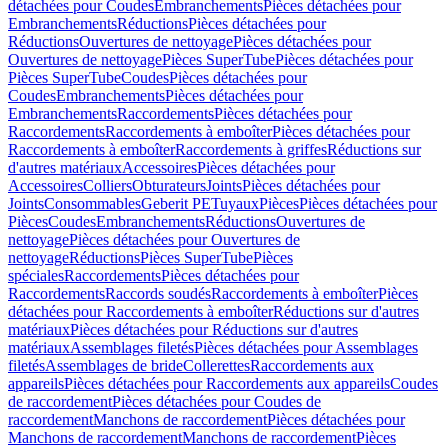
détachées pour Coudes
Embranchements
Pièces détachées pour
Embranchements
Réductions
Pièces détachées pour
Réductions
Ouvertures de nettoyage
Pièces détachées pour
Ouvertures de nettoyage
Pièces SuperTube
Pièces détachées pour
Pièces SuperTube
Coudes
Pièces détachées pour
Coudes
Embranchements
Pièces détachées pour
Embranchements
Raccordements
Pièces détachées pour
Raccordements
Raccordements à emboîter
Pièces détachées pour
Raccordements à emboîter
Raccordements à griffes
Réductions sur
d'autres matériaux
Accessoires
Pièces détachées pour
Accessoires
Colliers
Obturateurs
Joints
Pièces détachées pour
Joints
Consommables
Geberit PE
Tuyaux
Pièces
Pièces détachées pour
Pièces
Coudes
Embranchements
Réductions
Ouvertures de
nettoyage
Pièces détachées pour Ouvertures de
nettoyage
Réductions
Pièces SuperTube
Pièces
spéciales
Raccordements
Pièces détachées pour
Raccordements
Raccords soudés
Raccordements à emboîter
Pièces
détachées pour Raccordements à emboîter
Réductions sur d'autres
matériaux
Pièces détachées pour Réductions sur d'autres
matériaux
Assemblages filetés
Pièces détachées pour Assemblages
filetés
Assemblages de bride
Collerettes
Raccordements aux
appareils
Pièces détachées pour Raccordements aux appareils
Coudes
de raccordement
Pièces détachées pour Coudes de
raccordement
Manchons de raccordement
Pièces détachées pour
Manchons de raccordement
Manchons de raccordement
Pièces