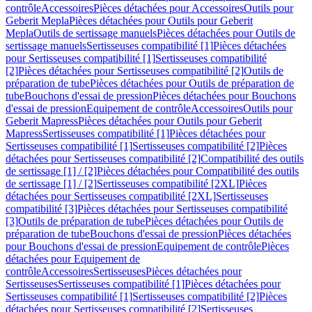
contrôle
Accessoires
Pièces détachées pour Accessoires
Outils pour
Geberit Mepla
Pièces détachées pour Outils pour Geberit
Mepla
Outils de sertissage manuels
Pièces détachées pour Outils de
sertissage manuels
Sertisseuses compatibilité [1]
Pièces détachées
pour Sertisseuses compatibilité [1]
Sertisseuses compatibilité
[2]
Pièces détachées pour Sertisseuses compatibilité [2]
Outils de
préparation de tube
Pièces détachées pour Outils de préparation de
tube
Bouchons d'essai de pression
Pièces détachées pour Bouchons
d'essai de pression
Equipement de contrôle
Accessoires
Outils pour
Geberit Mapress
Pièces détachées pour Outils pour Geberit
Mapress
Sertisseuses compatibilité [1]
Pièces détachées pour
Sertisseuses compatibilité [1]
Sertisseuses compatibilité [2]
Pièces
détachées pour Sertisseuses compatibilité [2]
Compatibilité des outils
de sertissage [1] / [2]
Pièces détachées pour Compatibilité des outils
de sertissage [1] / [2]
Sertisseuses compatibilité [2XL]
Pièces
détachées pour Sertisseuses compatibilité [2XL]
Sertisseuses
compatibilité [3]
Pièces détachées pour Sertisseuses compatibilité
[3]
Outils de préparation de tube
Pièces détachées pour Outils de
préparation de tube
Bouchons d'essai de pression
Pièces détachées
pour Bouchons d'essai de pression
Equipement de contrôle
Pièces
détachées pour Equipement de
contrôle
Accessoires
Sertisseuses
Pièces détachées pour
Sertisseuses
Sertisseuses compatibilité [1]
Pièces détachées pour
Sertisseuses compatibilité [1]
Sertisseuses compatibilité [2]
Pièces
détachées pour Sertisseuses compatibilité [2]
Sertisseuses