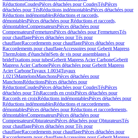
Réductions
Coudes
Pièces détachées pour Coudes
Tés
Pièces
détachées pour Tés
Réductions indémontables
Pièces détachées pour
Réductions indémontables
Réductions et raccords,
démontables
Pièces détachées pour Réductions et raccords,
démontables
Compensateurs
Pièces détachées pour
Compensateurs
Fermetures
Pièces détachées pour Fermetures
Tés
pour chauffage
Pièces détachées pour Tés pour
chauffage
Raccordements pour chauffage
Pièces détachées pour
Raccordements pour chauffage
Accessoires pour Geberit Mapress
Therm
Joints d'étanchéité
Sets de vis pour assemblages à
bride
Fixations pour tubes
Geberit Mapress Acier Carbone
Geberit
Mapress Acier Carbone
Pièces détachées pour Geberit Mapress
Acier Carbone
Tuyaux 1.0034
Tuyaux
1.0215
Mamelons
Manchons
Pièces détachées pour
Manchons
Réductions
Pièces détachées pour
Réductions
Coudes
Pièces détachées pour Coudes
Tés
Pièces
détachées pour Tés
Raccords en croix
Pièces détachées pour
Raccords en croix
Réductions indémontables
Pièces détachées pour
Réductions indémontables
Réductions et raccordements,
démontables
Pièces détachées pour Réductions et raccordements,
démontables
Compensateurs
Pièces détachées pour
Compensateurs
Obturateurs
Pièces détachées pour Obturateurs
Tés
pour chauffage
Pièces détachées pour Tés pour
chauffage
Raccordements pour chauffage
Pièces détachées pour
Raccordements pour chauffage
Accessoires pour Geberit Mapress