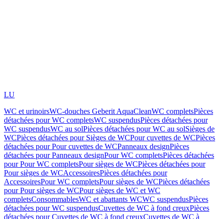
LU
WC et urinoirs
WC-douches Geberit AquaClean
WC complets
Pièces
détachées pour WC complets
WC suspendus
Pièces détachées pour
WC suspendus
WC au sol
Pièces détachées pour WC au sol
Sièges de
WC
Pièces détachées pour Sièges de WC
Pour cuvettes de WC
Pièces
détachées pour Pour cuvettes de WC
Panneaux design
Pièces
détachées pour Panneaux design
Pour WC complets
Pièces détachées
pour Pour WC complets
Pour sièges de WC
Pièces détachées pour
Pour sièges de WC
Accessoires
Pièces détachées pour
Accessoires
Pour WC complets
Pour sièges de WC
Pièces détachées
pour Pour sièges de WC
Pour sièges de WC et WC
complets
Consommables
WC et abattants WC
WC suspendus
Pièces
détachées pour WC suspendus
Cuvettes de WC à fond creux
Pièces
détachées pour Cuvettes de WC à fond creux
Cuvettes de WC à