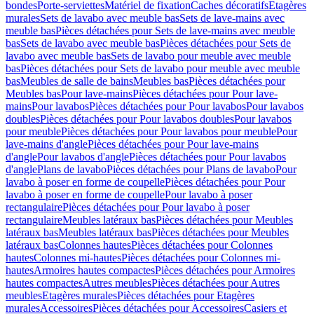
bondes
Porte-serviettes
Matériel de fixation
Caches décoratifs
Etagères
murales
Sets de lavabo avec meuble bas
Sets de lave-mains avec
meuble bas
Pièces détachées pour Sets de lave-mains avec meuble
bas
Sets de lavabo avec meuble bas
Pièces détachées pour Sets de
lavabo avec meuble bas
Sets de lavabo pour meuble avec meuble
bas
Pièces détachées pour Sets de lavabo pour meuble avec meuble
bas
Meubles de salle de bains
Meubles bas
Pièces détachées pour
Meubles bas
Pour lave-mains
Pièces détachées pour Pour lave-
mains
Pour lavabos
Pièces détachées pour Pour lavabos
Pour lavabos
doubles
Pièces détachées pour Pour lavabos doubles
Pour lavabos
pour meuble
Pièces détachées pour Pour lavabos pour meuble
Pour
lave-mains d'angle
Pièces détachées pour Pour lave-mains
d'angle
Pour lavabos d'angle
Pièces détachées pour Pour lavabos
d'angle
Plans de lavabo
Pièces détachées pour Plans de lavabo
Pour
lavabo à poser en forme de coupelle
Pièces détachées pour Pour
lavabo à poser en forme de coupelle
Pour lavabo à poser
rectangulaire
Pièces détachées pour Pour lavabo à poser
rectangulaire
Meubles latéraux bas
Pièces détachées pour Meubles
latéraux bas
Meubles latéraux bas
Pièces détachées pour Meubles
latéraux bas
Colonnes hautes
Pièces détachées pour Colonnes
hautes
Colonnes mi-hautes
Pièces détachées pour Colonnes mi-
hautes
Armoires hautes compactes
Pièces détachées pour Armoires
hautes compactes
Autres meubles
Pièces détachées pour Autres
meubles
Etagères murales
Pièces détachées pour Etagères
murales
Accessoires
Pièces détachées pour Accessoires
Casiers et