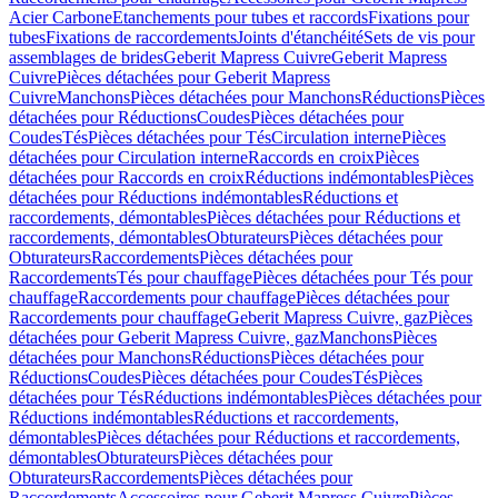
Acier Carbone
Etanchements pour tubes et raccords
Fixations pour
tubes
Fixations de raccordements
Joints d'étanchéité
Sets de vis pour
assemblages de brides
Geberit Mapress Cuivre
Geberit Mapress
Cuivre
Pièces détachées pour Geberit Mapress
Cuivre
Manchons
Pièces détachées pour Manchons
Réductions
Pièces
détachées pour Réductions
Coudes
Pièces détachées pour
Coudes
Tés
Pièces détachées pour Tés
Circulation interne
Pièces
détachées pour Circulation interne
Raccords en croix
Pièces
détachées pour Raccords en croix
Réductions indémontables
Pièces
détachées pour Réductions indémontables
Réductions et
raccordements, démontables
Pièces détachées pour Réductions et
raccordements, démontables
Obturateurs
Pièces détachées pour
Obturateurs
Raccordements
Pièces détachées pour
Raccordements
Tés pour chauffage
Pièces détachées pour Tés pour
chauffage
Raccordements pour chauffage
Pièces détachées pour
Raccordements pour chauffage
Geberit Mapress Cuivre, gaz
Pièces
détachées pour Geberit Mapress Cuivre, gaz
Manchons
Pièces
détachées pour Manchons
Réductions
Pièces détachées pour
Réductions
Coudes
Pièces détachées pour Coudes
Tés
Pièces
détachées pour Tés
Réductions indémontables
Pièces détachées pour
Réductions indémontables
Réductions et raccordements,
démontables
Pièces détachées pour Réductions et raccordements,
démontables
Obturateurs
Pièces détachées pour
Obturateurs
Raccordements
Pièces détachées pour
Raccordements
Accessoires pour Geberit Mapress Cuivre
Pièces