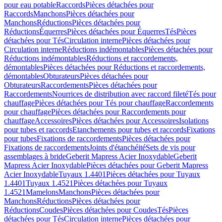
pour eau potable
Raccords
Pièces détachées pour
Raccords
Manchons
Pièces détachées pour
Manchons
Réductions
Pièces détachées pour
Réductions
Équerres
Pièces détachées pour Équerres
Tés
Pièces
détachées pour Tés
Circulation interne
Pièces détachées pour
Circulation interne
Réductions indémontables
Pièces détachées pour
Réductions indémontables
Réductions et raccordements,
démontables
Pièces détachées pour Réductions et raccordements,
démontables
Obturateurs
Pièces détachées pour
Obturateurs
Raccordements
Pièces détachées pour
Raccordements
Nourrices de distribution avec raccord fileté
Tés pour
chauffage
Pièces détachées pour Tés pour chauffage
Raccordements
pour chauffage
Pièces détachées pour Raccordements pour
chauffage
Accessoires
Pièces détachées pour Accessoires
Isolations
pour tubes et raccords
Etanchements pour tubes et raccords
Fixations
pour tubes
Fixations de raccordements
Pièces détachées pour
Fixations de raccordements
Joints d'étanchéité
Sets de vis pour
assemblages à bride
Geberit Mapress Acier Inoxydable
Geberit
Mapress Acier Inoxydable
Pièces détachées pour Geberit Mapress
Acier Inoxydable
Tuyaux 1.4401
Pièces détachées pour Tuyaux
1.4401
Tuyaux 1.4521
Pièces détachées pour Tuyaux
1.4521
Mamelons
Manchons
Pièces détachées pour
Manchons
Réductions
Pièces détachées pour
Réductions
Coudes
Pièces détachées pour Coudes
Tés
Pièces
détachées pour Tés
Circulation interne
Pièces détachées pour