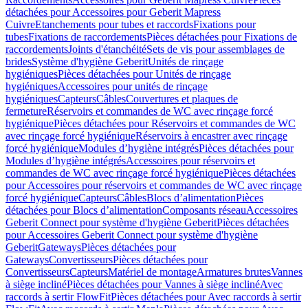
détachées pour Accessoires pour Geberit Mapress
Cuivre
Etanchements pour tubes et raccords
Fixations pour
tubes
Fixations de raccordements
Pièces détachées pour Fixations de
raccordements
Joints d'étanchéité
Sets de vis pour assemblages de
brides
Système d'hygiène Geberit
Unités de rinçage
hygiéniques
Pièces détachées pour Unités de rinçage
hygiéniques
Accessoires pour unités de rinçage
hygiéniques
Capteurs
Câbles
Couvertures et plaques de
fermeture
Réservoirs et commandes de WC avec rinçage forcé
hygiénique
Pièces détachées pour Réservoirs et commandes de WC
avec rinçage forcé hygiénique
Réservoirs à encastrer avec rinçage
forcé hygiénique
Modules d’hygiène intégrés
Pièces détachées pour
Modules d’hygiène intégrés
Accessoires pour réservoirs et
commandes de WC avec rinçage forcé hygiénique
Pièces détachées
pour Accessoires pour réservoirs et commandes de WC avec rinçage
forcé hygiénique
Capteurs
Câbles
Blocs d’alimentation
Pièces
détachées pour Blocs d’alimentation
Composants réseau
Accessoires
Geberit Connect pour système d'hygiène Geberit
Pièces détachées
pour Accessoires Geberit Connect pour système d'hygiène
Geberit
Gateways
Pièces détachées pour
Gateways
Convertisseurs
Pièces détachées pour
Convertisseurs
Capteurs
Matériel de montage
Armatures brutes
Vannes
à siège incliné
Pièces détachées pour Vannes à siège incliné
Avec
raccords à sertir FlowFit
Pièces détachées pour Avec raccords à sertir