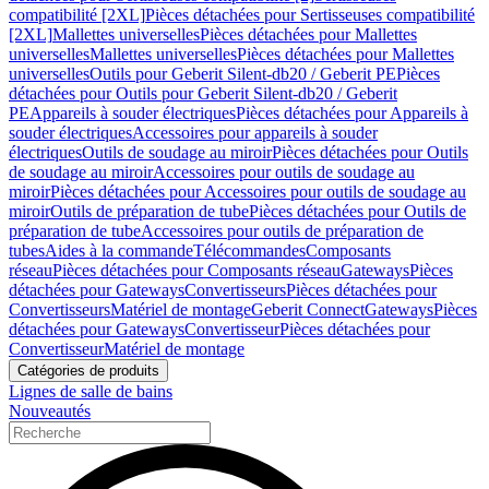
compatibilité [2XL]
Pièces détachées pour Sertisseuses compatibilité
[2XL]
Mallettes universelles
Pièces détachées pour Mallettes
universelles
Mallettes universelles
Pièces détachées pour Mallettes
universelles
Outils pour Geberit Silent-db20 / Geberit PE
Pièces
détachées pour Outils pour Geberit Silent-db20 / Geberit
PE
Appareils à souder électriques
Pièces détachées pour Appareils à
souder électriques
Accessoires pour appareils à souder
électriques
Outils de soudage au miroir
Pièces détachées pour Outils
de soudage au miroir
Accessoires pour outils de soudage au
miroir
Pièces détachées pour Accessoires pour outils de soudage au
miroir
Outils de préparation de tube
Pièces détachées pour Outils de
préparation de tube
Accessoires pour outils de préparation de
tubes
Aides à la commande
Télécommandes
Composants
réseau
Pièces détachées pour Composants réseau
Gateways
Pièces
détachées pour Gateways
Convertisseurs
Pièces détachées pour
Convertisseurs
Matériel de montage
Geberit Connect
Gateways
Pièces
détachées pour Gateways
Convertisseur
Pièces détachées pour
Convertisseur
Matériel de montage
Catégories de produits
Lignes de salle de bains
Nouveautés