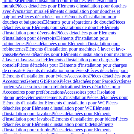
urinoirs
Eléments d'installation pour douches avec évacuation
murale
Pièces détachées pour Eléments d'installation pour douches
avec évacuation murale
Eléments d'installation pour douches et
baignoires
Pièces détachées pour Eléments d'installation pour
douches et baignoires
Eléments pour séparations de douche
Pièces
détachées pour Eléments pour séparations de douche
Eléments
d'installation pour déversoirs
Pièces détachées pour Eléments
d'installation pour déversoirs
Eléments d'installation pour
robinetteries
Pièces détachées pour Eléments d'installation pour
robinetteries
Eléments d'installation pour machines à laver et lave-
vaisselle
Pièces détachées pour Eléments d'installation pour machines
à laver et lave-vaisselle
Eléments d'installation pour charges de
console
Pièces détachées pour Eléments d'installation pour charges
de console
Eléments d'installation pour éviers
Pièces détachées pour
Eléments d'installation pour éviers
Accessoires
Pièces détachées pour
Accessoires
Geberit GIS
Parois
Pièces détachées pour Parois
Systèmes
porteurs
Accessoires pour préfabrications
Pièces détachées pour
Accessoires pour préfabrications
Accessoires pour l'isolation
phonique
Revêtements
Eléments d'installation
Pièces détachées pour
Eléments d'installation
Eléments d'installation pour WC
Pièces
détachées pour Eléments d'installation pour WC
Eléments
d'installation pour lavabos
Pièces détachées pour Eléments
d'installation pour lavabos
Eléments d'installation pour bidets
Pièces
détachées pour Eléments d'installation pour bidets
Eléments
d'installation pour urinoirs
Pièces détachées pour Eléments