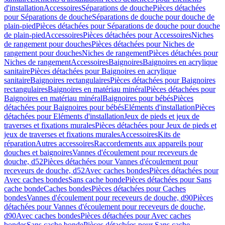
d'installation
Accessoires
Séparations de douche
Pièces détachées
pour Séparations de douche
Séparations de douche pour douche de
plain-pied
Pièces détachées pour Séparations de douche pour douche
de plain-pied
Accessoires
Pièces détachées pour Accessoires
Niches
de rangement pour douches
Pièces détachées pour Niches de
rangement pour douches
Niches de rangement
Pièces détachées pour
Niches de rangement
Accessoires
Baignoires
Baignoires en acrylique
sanitaire
Pièces détachées pour Baignoires en acrylique
sanitaire
Baignoires rectangulaires
Pièces détachées pour Baignoires
rectangulaires
Baignoires en matériau minéral
Pièces détachées pour
Baignoires en matériau minéral
Baignoires pour bébés
Pièces
détachées pour Baignoires pour bébés
Eléments d'installation
Pièces
détachées pour Eléments d'installation
Jeux de pieds et jeux de
traverses et fixations murales
Pièces détachées pour Jeux de pieds et
jeux de traverses et fixations murales
Accessoires
Kits de
réparation
Autres accessoires
Raccordements aux appareils pour
douches et baignoires
Vannes d'écoulement pour receveurs de
douche, d52
Pièces détachées pour Vannes d'écoulement pour
receveurs de douche, d52
Avec caches bondes
Pièces détachées pour
Avec caches bondes
Sans cache bonde
Pièces détachées pour Sans
cache bonde
Caches bondes
Pièces détachées pour Caches
bondes
Vannes d'écoulement pour receveurs de douche, d90
Pièces
détachées pour Vannes d'écoulement pour receveurs de douche,
d90
Avec caches bondes
Pièces détachées pour Avec caches
bondes
Sans cache bonde
Pièces détachées pour Sans cache