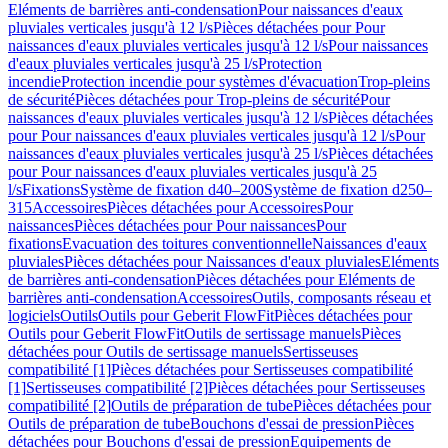
Eléments de barrières anti-condensation
Pour naissances d'eaux
pluviales verticales jusqu'à 12 l/s
Pièces détachées pour Pour
naissances d'eaux pluviales verticales jusqu'à 12 l/s
Pour naissances
d'eaux pluviales verticales jusqu'à 25 l/s
Protection
incendie
Protection incendie pour systèmes d'évacuation
Trop-pleins
de sécurité
Pièces détachées pour Trop-pleins de sécurité
Pour
naissances d'eaux pluviales verticales jusqu'à 12 l/s
Pièces détachées
pour Pour naissances d'eaux pluviales verticales jusqu'à 12 l/s
Pour
naissances d'eaux pluviales verticales jusqu'à 25 l/s
Pièces détachées
pour Pour naissances d'eaux pluviales verticales jusqu'à 25
l/s
Fixations
Système de fixation d40–200
Système de fixation d250–
315
Accessoires
Pièces détachées pour Accessoires
Pour
naissances
Pièces détachées pour Pour naissances
Pour
fixations
Evacuation des toitures conventionnelle
Naissances d'eaux
pluviales
Pièces détachées pour Naissances d'eaux pluviales
Eléments
de barrières anti-condensation
Pièces détachées pour Eléments de
barrières anti-condensation
Accessoires
Outils, composants réseau et
logiciels
Outils
Outils pour Geberit FlowFit
Pièces détachées pour
Outils pour Geberit FlowFit
Outils de sertissage manuels
Pièces
détachées pour Outils de sertissage manuels
Sertisseuses
compatibilité [1]
Pièces détachées pour Sertisseuses compatibilité
[1]
Sertisseuses compatibilité [2]
Pièces détachées pour Sertisseuses
compatibilité [2]
Outils de préparation de tube
Pièces détachées pour
Outils de préparation de tube
Bouchons d'essai de pression
Pièces
détachées pour Bouchons d'essai de pression
Equipements de